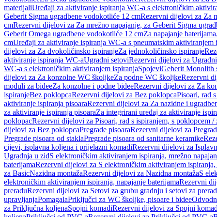
materijali
Uređaji za aktiviranje ispiranja WC-a s elektroničkim aktivir
Geberit Sigma ugradbene vodokotliće 12 cm
Rezervni dijelovi za Za
cm
Rezervni dijelovi za Za mrežno napajanje, za Geberit Sigma ugra
Geberit Omega ugradbene vodokotliće 12 cm
Za napajanje baterijam
cm
Uređaji za aktiviranje ispiranja WC-a s pneumatskim aktiviranjem i
dijelovi za Za dvokoličinsko ispiranje
Za jednokoličinsko ispiranje
Reze
aktiviranje ispiranja WC-a
Ugradni setovi
Rezervni dijelovi za Ugradni
WC-a s elektroničkim aktiviranjem ispiranja
Spojevi
Geberit Monolith 
dijelovi za Za konzolne WC školjke
Za podne WC školjke
Rezervni di
moduli za bidee
Za konzolne i podne bidee
Rezervni dijelovi za Za ko
ispiranje
Bez poklopca
Rezervni dijelovi za Bez poklopca
Pisoari, rad 
aktiviranje ispiranja pisoara
Rezervni dijelovi za Za nazidne i ugradbene
za aktiviranje ispiranja pisoara
Za integrirani uređaj za aktiviranje ispi
poklopac
Rezervni dijelovi za Pisoari, rad s ispiranjem, s poklopcem /
dijelovi za Bez poklopca
Pregrade pisoara
Rezervni dijelovi za Pregrad
Pregrade pisoara od stakla
Pregrade pisoara od sanitarne keramike
Reze
cijevi, isplavna koljena i prijelazni komadi
Rezervni dijelovi za Isplavn
Ugradnja u zid
S elektroničkim aktiviranjem ispiranja, mrežno napajan
baterijama
Rezervni dijelovi za S elektroničkim aktiviranjem ispiranja,
za Basic
Nazidna montaža
Rezervni dijelovi za Nazidna montaža
S ele
elektroničkim aktiviranjem ispiranja, napajanje baterijama
Rezervni dij
preradu
Rezervni dijelovi za Setovi za grubu gradnju i setovi za prera
upravljanja
Pomagala
Priključci za WC školjke, pisoare i bidee
Odvodne
za Priključna koljena
Spojni komadi
Rezervni dijelovi za Spojni komad
koljena
Priključci od PVC-a
Rezervni dijelovi za Priključci od PVC-a
B