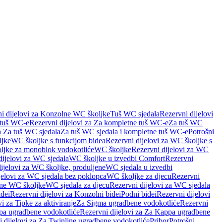
i dijelovi za Konzolne WC školjke
Tuš WC sjedala
Rezervni dijelovi
 tuš WC-e
Rezervni dijelovi za Za kompletne tuš WC-e
Za tuš WC
a Za tuš WC sjedala
Za tuš WC sjedala i kompletne tuš WC-e
Potrošni
ljke
WC školjke s funkcijom bidea
Rezervni dijelovi za WC školjke s
oljke za monoblok vodokotliće
WC školjke
Rezervni dijelovi za WC
dijelovi za WC sjedala
WC školjke u izvedbi Comfort
Rezervni
ijelovi za WC školjke, produljene
WC sjedala u izvedbi
jelovi za WC sjedala bez poklopca
WC školjke za djecu
Rezervni
dne WC školjke
WC sjedala za djecu
Rezervni dijelovi za WC sjedala
dei
Rezervni dijelovi za Konzolni bidei
Podni bidei
Rezervni dijelovi
i za Tipke za aktiviranje
Za Sigma ugradbene vodokotliće
Rezervni
a ugradbene vodokotliće
Rezervni dijelovi za Za Kappa ugradbene
 dijelovi za Za Twinline ugradbene vodokotliće
Pribor
Potrošni