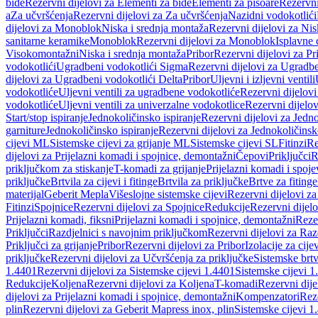
bide
Rezervni dijelovi za Elementi za bide
Elementi za pisoare
Rezervni
a
Za učvršćenja
Rezervni dijelovi za Za učvršćenja
Nazidni vodokotlići
dijelovi za Monoblok
Niska i srednja montaža
Rezervni dijelovi za Nis
sanitarne keramike
Monoblok
Rezervni dijelovi za Monoblok
Isplavne 
Visokomontažni
Niska i srednja montaža
Pribor
Rezervni dijelovi za Pr
vodokotlići
Ugradbeni vodokotlići Sigma
Rezervni dijelovi za Ugradb
dijelovi za Ugradbeni vodokotlići Delta
Pribor
Uljevni i izljevni ventili
vodokotliće
Uljevni ventili za ugradbene vodokotliće
Rezervni dijelovi
vodokotliće
Uljevni ventili za univerzalne vodokotlice
Rezervni dijelov
Start/stop ispiranje
Jednokoličinsko ispiranje
Rezervni dijelovi za Jedno
garniture
Jednokoličinsko ispiranje
Rezervni dijelovi za Jednokoličinsk
cijevi ML
Sistemske cijevi za grijanje ML
Sistemske cijevi SL
Fitinzi
Re
dijelovi za Prijelazni komadi i spojnice, demontažni
Čepovi
Priključci
R
priključkom za stiskanje
T-komadi za grijanje
Prijelazni komadi i spoje
priključke
Brtvila za cijevi i fitinge
Brtvila za priključke
Brtve za fitinge
materijal
Geberit Mepla
Višeslojne sistemske cijevi
Rezervni dijelovi za
Fitinzi
Spojnice
Rezervni dijelovi za Spojnice
Redukcije
Rezervni dijel
Prijelazni komadi, fiksni
Prijelazni komadi i spojnice, demontažni
Rezer
Priključci
Razdjelnici s navojnim priključkom
Rezervni dijelovi za Raz
Priključci za grijanje
Pribor
Rezervni dijelovi za Pribor
Izolacije za cijev
priključke
Rezervni dijelovi za Učvršćenja za priključke
Sistemske brt
1.4401
Rezervni dijelovi za Sistemske cijevi 1.4401
Sistemske cijevi 1
Redukcije
Koljena
Rezervni dijelovi za Koljena
T-komadi
Rezervni dij
dijelovi za Prijelazni komadi i spojnice, demontažni
Kompenzatori
Rez
plin
Rezervni dijelovi za Geberit Mapress inox, plin
Sistemske cijevi 1