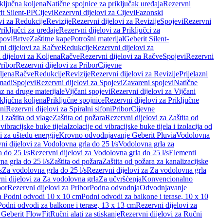
iključna koljena
Natične spojnice za priključak uređaja
Rezervni
it Silent-PP
Cijevi
Rezervni dijelovi za Cijevi
Fazonski
vi za Redukcije
Revizije
Rezervni dijelovi za Revizije
Spojevi
Rezervni
riključci za uređaje
Rezervni dijelovi za Priključci za
povi
Brtve
Zaštitne kape
Potrošni materijal
Geberit Silent-
ni dijelovi za Račve
Redukcije
Rezervni dijelovi za
 dijelovi za Koljena
Račve
Rezervni dijelovi za Račve
Spojevi
Rezervni
ribor
Rezervni dijelovi za Pribor
Cijevne
ljena
Račve
Redukcije
Revizije
Rezervni dijelovi za Revizije
Prijelazni
madi
Spojevi
Rezervni dijelovi za Spojevi
Zavareni spojevi
Natične
az na druge materijale
Vijčani spojevi
Rezervni dijelovi za Vijčani
iključna koljena
Priključne spojnice
Rezervni dijelovi za Priključne
oni
Rezervni dijelovi za Spiralni sifoni
Pribor
Cijevne
i zaštita od vlage
Zaštita od požara
Rezervni dijelovi za Zaštita od
 vibracijske buke tijela
Izolacije od vibracijske buke tijela i izolacija od
i za uštedu energije
Krovno odvodnjavanje Geberit Pluvia
Vodolovna
ni dijelovi za Vodolovna grla do 25 l/s
Vodolovna grla za
 do 25 l/s
Rezervni dijelovi za Vodolovna grla do 25 l/s
Elementi
a grla do 25 l/s
Zaštita od požara
Zaštita od požara za kanalizacijske
s
Za vodolovna grla do 25 l/s
Rezervni dijelovi za Za vodolovna grla
ni dijelovi za Za vodolovna grla
Za učvršćenja
Konvencionalno
bor
Rezervni dijelovi za Pribor
Podna odvodnja
Odvodnjavanje
za Podni odvodi 10 x 10 cm
Podni odvodi za balkone i terase, 10 x 10
Podni odvodi za balkone i terase, 13 x 13 cm
Rezervni dijelovi za
a Geberit FlowFit
Ručni alati za stiskanje
Rezervni dijelovi za Ručni