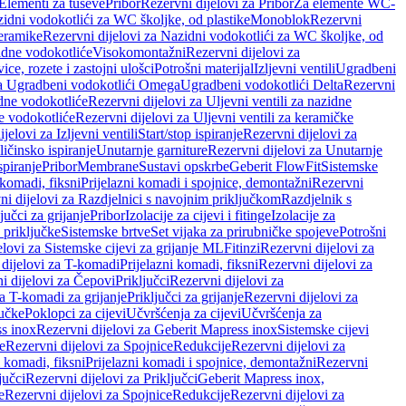
 Elementi za tuševe
Pribor
Rezervni dijelovi za Pribor
Za elemente WC-
zidni vodokotlići za WC školjke, od plastike
Monoblok
Rezervni
keramike
Rezervni dijelovi za Nazidni vodokotlići za WC školjke, od
zidne vodokotliće
Visokomontažni
Rezervni dijelovi za
ce, rozete i zastojni ulošci
Potrošni materijal
Izljevni ventili
Ugradbeni
za Ugradbeni vodokotlići Omega
Ugradbeni vodokotlići Delta
Rezervni
idne vodokotliće
Rezervni dijelovi za Uljevni ventili za nazidne
ke vodokotliće
Rezervni dijelovi za Uljevni ventili za keramičke
jelovi za Izljevni ventili
Start/stop ispiranje
Rezervni dijelovi za
ičinsko ispiranje
Unutarnje garniture
Rezervni dijelovi za Unutarnje
spiranje
Pribor
Membrane
Sustavi opskrbe
Geberit FlowFit
Sistemske
 komadi, fiksni
Prijelazni komadi i spojnice, demontažni
Rezervni
ni dijelovi za Razdjelnici s navojnim priključkom
Razdjelnik s
jučci za grijanje
Pribor
Izolacije za cijevi i fitinge
Izolacije za
 priključke
Sistemske brtve
Set vijaka za prirubničke spojeve
Potrošni
elovi za Sistemske cijevi za grijanje ML
Fitinzi
Rezervni dijelovi za
 dijelovi za T-komadi
Prijelazni komadi, fiksni
Rezervni dijelovi za
i dijelovi za Čepovi
Priključci
Rezervni dijelovi za
za T-komadi za grijanje
Priključci za grijanje
Rezervni dijelovi za
jučke
Poklopci za cijevi
Učvršćenja za cijevi
Učvršćenja za
s inox
Rezervni dijelovi za Geberit Mapress inox
Sistemske cijevi
e
Rezervni dijelovi za Spojnice
Redukcije
Rezervni dijelovi za
i komadi, fiksni
Prijelazni komadi i spojnice, demontažni
Rezervni
jučci
Rezervni dijelovi za Priključci
Geberit Mapress inox,
e
Rezervni dijelovi za Spojnice
Redukcije
Rezervni dijelovi za