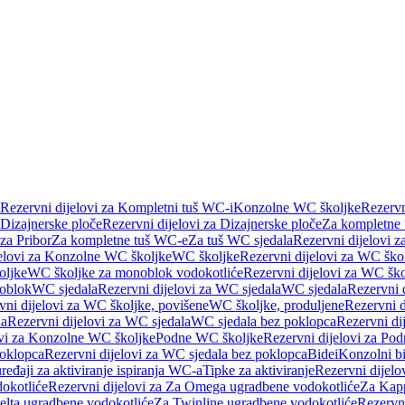
Rezervni dijelovi za Kompletni tuš WC-i
Konzolne WC školjke
Rezervn
Dizajnerske ploče
Rezervni dijelovi za Dizajnerske ploče
Za kompletne
 za Pribor
Za kompletne tuš WC-e
Za tuš WC sjedala
Rezervni dijelovi z
jelovi za Konzolne WC školjke
WC školjke
Rezervni dijelovi za WC ško
oljke
WC školjke za monoblok vodokotliće
Rezervni dijelovi za WC šk
oblok
WC sjedala
Rezervni dijelovi za WC sjedala
WC sjedala
Rezervni 
vni dijelovi za WC školjke, povišene
WC školjke, produljene
Rezervni d
la
Rezervni dijelovi za WC sjedala
WC sjedala bez poklopca
Rezervni di
ovi za Konzolne WC školjke
Podne WC školjke
Rezervni dijelovi za Po
oklopca
Rezervni dijelovi za WC sjedala bez poklopca
Bidei
Konzolni bi
uređaji za aktiviranje ispiranja WC-a
Tipke za aktiviranje
Rezervni dijelov
okotliće
Rezervni dijelovi za Za Omega ugradbene vodokotliće
Za Kapp
Delta ugradbene vodokotliće
Za Twinline ugradbene vodokotliće
Rezervni