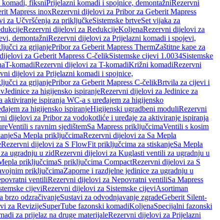
i komadi, fiksni
Prijelazni komadi i spojnice, demontažni
Rezervni
rit Mapress inox
Rezervni dijelovi za Pribor za Geberit Mapress
vi za Učvršćenja za priključke
Sistemske brtve
Set vijaka za
dukcije
Rezervni dijelovi za Redukcije
Koljena
Rezervni dijelovi za
jevi, demontažni
Rezervni dijelovi za Prijelazni komadi i spojevi,
ljučci za grijanje
Pribor za Geberit Mapress Therm
Zaštitne kape za
dijelovi za Geberit Mapress C-čelik
Sistemske cijevi 1.0034
Sistemske
na
T-komadi
Rezervni dijelovi za T-komadi
Križni komadi
Rezervni
ni dijelovi za Prijelazni komadi i spojnice,
ljučci za grijanje
Pribor za Geberit Mapress C-čelik
Brtvila za cijevi i
av
Jedinice za higijensko ispiranje
Rezervni dijelovi za Jedinice za
za aktiviranje ispiranja WC-a s uređajem za higijensko
đajem za higijensko ispiranje
Higijenski ugradbeni moduli
Rezervni
i dijelovi za Pribor za vodokotliće i uređaje za aktiviranje ispiranja
ure
Ventili s ravnim sjedištem
Sa Mapress priključcima
Ventili s kosim
kanje
Sa Mepla priključcima
Rezervni dijelovi za Sa Mepla
e
Rezervni dijelovi za S FlowFit priključcima za stiskanje
Sa Mepla
i za ugradnju u zid
Rezervni dijelovi za Kuglasti ventili za ugradnju u
 Mepla priključcima
S priključcima Compact
Rezervni dijelovi za S
avojnim priključcima
Zaporne i razdjelne jedinice za ugradnju u
povratni ventili
Rezervni dijelovi za Nepovratni ventili
Sa Mapress
stemske cijevi
Rezervni dijelovi za Sistemske cijevi
Asortiman
za brzo odzračivanje
Sustavi za odvodnjavanje zgrade
Geberit Silent-
vi za Revizije
SuperTube fazonski komadi
Koljena
Specijalni fazonski
madi za prijelaz na druge materijale
Rezervni dijelovi za Prijelazni