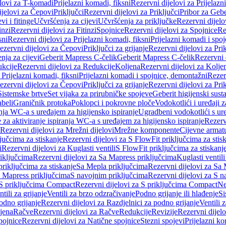
elovi za T-komadi
Prijelazni komadi, fiksni
Rezervni dijelovi za Prijelazn
ijelovi za Čepovi
Priključci
Rezervni dijelovi za Priključci
Pribor za Gebe
vi i fitinge
Učvršćenja za cijevi
Učvršćenja za priključke
Rezervni dijelo
inzi
Rezervni dijelovi za Fitinzi
Spojnice
Rezervni dijelovi za Spojnice
Re
sni
Rezervni dijelovi za Prijelazni komadi, fiksni
Prijelazni komadi i spo
ezervni dijelovi za Čepovi
Priključci za grijanje
Rezervni dijelovi za Prik
nja za cijevi
Geberit Mapress C-čelik
Geberit Mapress C-čelik
Rezervni 
kcije
Rezervni dijelovi za Redukcije
Koljena
Rezervni dijelovi za Kolje
 Prijelazni komadi, fiksni
Prijelazni komadi i spojnice, demontažni
Rezerv
ezervni dijelovi za Čepovi
Priključci za grijanje
Rezervni dijelovi za Prik
Sistemske brtve
Set vijaka za prirubničke spojeve
Geberit higijenski sust
beli
Graničnik protoka
Poklopci i pokrovne ploče
Vodokotlići i uređaji 
ranja WC-a s uređajem za higijensko ispiranje
Ugradbeni vodokotlići s ure
e za aktiviranje ispiranja WC-a s uređajem za higijensko ispiranje
Rezervn
Rezervni dijelovi za Mrežni dijelovi
Mrežne komponente
Cijevne armat
jučcima za stiskanje
Rezervni dijelovi za S FlowFit priključcima za stis
i
Rezervni dijelovi za Kuglasti ventili
S FlowFit priključcima za stiskanj
iključcima
Rezervni dijelovi za Sa Mapress priključcima
Kuglasti ventil
priključcima za stiskanje
Sa Mepla priključcima
Rezervni dijelovi za Sa
a Mapress priključcima
S navojnim priključcima
Rezervni dijelovi za S n
S priključcima Compact
Rezervni dijelovi za S priključcima Compact
Ne
tili za grijanje
Ventili za brzo odzračivanje
Podno grijanje ili hlađenje
Si
odno grijanje
Rezervni dijelovi za Razdjelnici za podno grijanje
Ventili 
jena
Račve
Rezervni dijelovi za Račve
Redukcije
Revizije
Rezervni dijelo
pojnice
Rezervni dijelovi za Natične spojnice
Stezni spojevi
Prijelazni ko