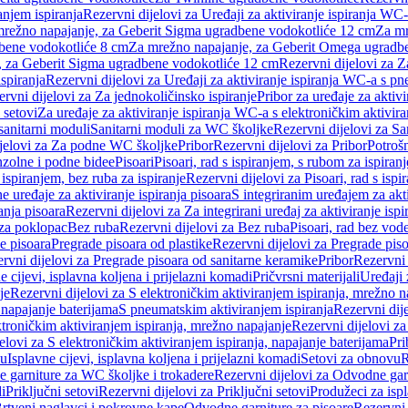
anjem ispiranja
Rezervni dijelovi za Uređaji za aktiviranje ispiranja WC-
 mrežno napajanje, za Geberit Sigma ugradbene vodokotliće 12 cm
Za mr
dbene vodokotliće 8 cm
Za mrežno napajanje, za Geberit Omega ugradb
a, za Geberit Sigma ugradbene vodokotliće 12 cm
Rezervni dijelovi za 
spiranja
Rezervni dijelovi za Uređaji za aktiviranje ispiranja WC-a s p
rvni dijelovi za Za jednokoličinsko ispiranje
Pribor za uređaje za aktiv
 setovi
Za uređaje za aktiviranje ispiranja WC-a s elektroničkim aktivira
sanitarni moduli
Sanitarni moduli za WC školjke
Rezervni dijelovi za S
jelovi za Za podne WC školjke
Pribor
Rezervni dijelovi za Pribor
Potrošn
nzolne i podne bidee
Pisoari
Pisoari, rad s ispiranjem, s rubom za ispiranj
s ispiranjem, bez ruba za ispiranje
Rezervni dijelovi za Pisoari, rad s ispi
 uređaje za aktiviranje ispiranja pisoara
S integriranim uređajem za akti
ranja pisoara
Rezervni dijelovi za Za integrirani uređaj za aktiviranje ispi
 za poklopac
Bez ruba
Rezervni dijelovi za Bez ruba
Pisoari, rad bez vod
e pisoara
Pregrade pisoara od plastike
Rezervni dijelovi za Pregrade piso
rvni dijelovi za Pregrade pisoara od sanitarne keramike
Pribor
Rezervni 
e cijevi, isplavna koljena i prijelazni komadi
Pričvrsni materijali
Uređaji 
je
Rezervni dijelovi za S elektroničkim aktiviranjem ispiranja, mrežno n
 napajanje baterijama
S pneumatskim aktiviranjem ispiranja
Rezervni dij
ktroničkim aktiviranjem ispiranja, mrežno napajanje
Rezervni dijelovi za
elovi za S elektroničkim aktiviranjem ispiranja, napajanje baterijama
Pri
du
Isplavne cijevi, isplavna koljena i prijelazni komadi
Setovi za obnovu
R
 garniture za WC školjke i trokadere
Rezervni dijelovi za Odvodne gar
i
Priključni setovi
Rezervni dijelovi za Priključni setovi
Produžeci za isp
rtveni naglavci i pokrovne kape
Odvodne garniture za pisoare
Rezervni 