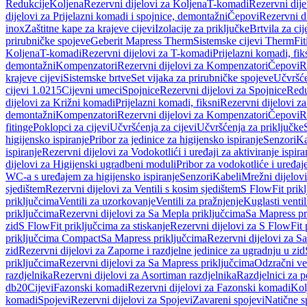
Redukcije
Koljena
Rezervni dijelovi za Koljena
T-komadi
Rezervni dij
dijelovi za Prijelazni komadi i spojnice, demontažni
Čepovi
Rezervni d
inox
Zaštitne kape za krajeve cijevi
Izolacije za priključke
Brtvila za cije
prirubničke spojeve
Geberit Mapress Therm
Sistemske cijevi Therm
Fit
Koljena
T-komadi
Rezervni dijelovi za T-komadi
Prijelazni komadi, fik
demontažni
Kompenzatori
Rezervni dijelovi za Kompenzatori
Čepovi
R
krajeve cijevi
Sistemske brtve
Set vijaka za prirubničke spojeve
Učvršće
cijevi 1.0215
Cijevni umeci
Spojnice
Rezervni dijelovi za Spojnice
Redu
dijelovi za Križni komadi
Prijelazni komadi, fiksni
Rezervni dijelovi za
demontažni
Kompenzatori
Rezervni dijelovi za Kompenzatori
Čepovi
R
fitinge
Poklopci za cijevi
Učvršćenja za cijevi
Učvršćenja za priključke
higijensko ispiranje
Pribor za jedinice za higijensko ispiranje
Senzori
Ka
ispiranje
Rezervni dijelovi za Vodokotlići i uređaji za aktiviranje ispi
dijelovi za Higijenski ugradbeni moduli
Pribor za vodokotliće i uređaj
WC-a s uređajem za higijensko ispiranje
Senzori
Kabeli
Mrežni dijelovi
sjedištem
Rezervni dijelovi za Ventili s kosim sjedištem
S FlowFit prikl
priključcima
Ventili za uzorkovanje
Ventili za pražnjenje
Kuglasti ventil
priključcima
Rezervni dijelovi za Sa Mepla priključcima
Sa Mapress pr
zid
S FlowFit priključcima za stiskanje
Rezervni dijelovi za S FlowFit 
priključcima Compact
Sa Mapress priključcima
Rezervni dijelovi za S
zid
Rezervni dijelovi za Zaporne i razdjelne jedinice za ugradnju u zid
priključcima
Rezervni dijelovi za Sa Mapress priključcima
Odzračni ven
razdjelnika
Rezervni dijelovi za Asortiman razdjelnika
Razdjelnici za p
db20
Cijevi
Fazonski komadi
Rezervni dijelovi za Fazonski komadi
Kol
komadi
Spojevi
Rezervni dijelovi za Spojevi
Zavareni spojevi
Natične s