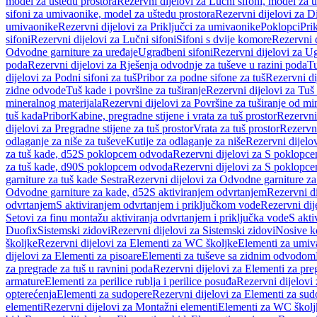
model za uštedu prostora
Rezervni dijelovi za Lučni sifoni, model za u
sifoni za umivaonike, model za uštedu prostora
Rezervni dijelovi za D
umivaonike
Rezervni dijelovi za Priključci za umivaonike
Poklopci
Prik
sifoni
Rezervni dijelovi za Lučni sifoni
Sifoni s dvije komore
Rezervni d
Odvodne garniture za uređaje
Ugradbeni sifoni
Rezervni dijelovi za Ug
poda
Rezervni dijelovi za Rješenja odvodnje za tuševe u razini poda
Tu
dijelovi za Podni sifoni za tuš
Pribor za podne sifone za tuš
Rezervni di
zidne odvode
Tuš kade i površine za tuširanje
Rezervni dijelovi za Tuš 
mineralnog materijala
Rezervni dijelovi za Površine za tuširanje od mi
tuš kada
Pribor
Kabine, pregradne stijene i vrata za tuš prostor
Rezervni 
dijelovi za Pregradne stijene za tuš prostor
Vrata za tuš prostor
Rezervni
odlaganje za niše za tuševe
Kutije za odlaganje za niše
Rezervni dijelov
za tuš kade, d52
S poklopcem odvoda
Rezervni dijelovi za S poklopc
za tuš kade, d90
S poklopcem odvoda
Rezervni dijelovi za S poklopc
garniture za tuš kade Sestra
Rezervni dijelovi za Odvodne garniture za
Odvodne garniture za kade, d52
S aktiviranjem odvrtanjem
Rezervni di
odvrtanjem
S aktiviranjem odvrtanjem i priključkom vode
Rezervni dij
Setovi za finu montažu aktiviranja odvrtanjem i priključka vode
S akti
Duofix
Sistemski zidovi
Rezervni dijelovi za Sistemski zidovi
Nosive k
školjke
Rezervni dijelovi za Elementi za WC školjke
Elementi za umiv
dijelovi za Elementi za pisoare
Elementi za tuševe sa zidnim odvodom
za pregrade za tuš u ravnini poda
Rezervni dijelovi za Elementi za pre
armature
Elementi za perilice rublja i perilice posuđa
Rezervni dijelovi 
opterećenja
Elementi za sudopere
Rezervni dijelovi za Elementi za sud
elementi
Rezervni dijelovi za Montažni elementi
Elementi za WC školj