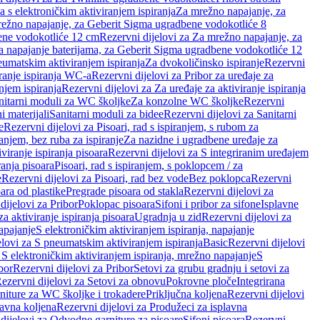
a s elektroničkim aktiviranjem ispiranja
Za mrežno napajanje, za
ežno napajanje, za Geberit Sigma ugradbene vodokotliće 8
ene vodokotliće 12 cm
Rezervni dijelovi za Za mrežno napajanje, za
Za napajanje baterijama, za Geberit Sigma ugradbene vodokotliće 12
neumatskim aktiviranjem ispiranja
Za dvokoličinsko ispiranje
Rezervni
iranje ispiranja WC-a
Rezervni dijelovi za Pribor za uređaje za
njem ispiranja
Rezervni dijelovi za Za uređaje za aktiviranje ispiranja
anitarni moduli za WC školjke
Za konzolne WC školjke
Rezervni
i materijali
Sanitarni moduli za bidee
Rezervni dijelovi za Sanitarni
e
Rezervni dijelovi za Pisoari, rad s ispiranjem, s rubom za
ranjem, bez ruba za ispiranje
Za nazidne i ugradbene uređaje za
viranje ispiranja pisoara
Rezervni dijelovi za S integriranim uređajem
ranja pisoara
Pisoari, rad s ispiranjem, s poklopcem / za
e
Rezervni dijelovi za Pisoari, rad bez vode
Bez poklopca
Rezervni
ara od plastike
Pregrade pisoara od stakla
Rezervni dijelovi za
dijelovi za Pribor
Poklopac pisoara
Sifoni i pribor za sifone
Isplavne
za aktiviranje ispiranja pisoara
Ugradnja u zid
Rezervni dijelovi za
apajanje
S elektroničkim aktiviranjem ispiranja, napajanje
elovi za S pneumatskim aktiviranjem ispiranja
Basic
Rezervni dijelovi
 S elektroničkim aktiviranjem ispiranja, mrežno napajanje
S
bor
Rezervni dijelovi za Pribor
Setovi za grubu gradnju i setovi za
ezervni dijelovi za Setovi za obnovu
Pokrovne ploče
Integrirana
niture za WC školjke i trokadere
Priključna koljena
Rezervni dijelovi
lavna koljena
Rezervni dijelovi za Produžeci za isplavna
dijelovi za Odvodne garniture za pisoare
Sifoni pisoara
Rezervni