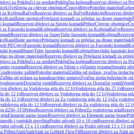
jelovi za Priključci za uređaje
Priključna koljena
Rezervni dijelovi za Pr
ice
Učvršćenja za cijevne obujmice
Čepovi
Brtve
Potrošni materijal
Geber
i za Koljena
Račve
Rezervni dijelovi za Račve
Redukcije
Rezervni dijelo
ice
Kandžaste spojnice
Prijelazni komadi za prijelaz na druge materijale
P
i komadi
Rezervni dijelovi za Spojni komadi
Pribor
Cijevne obujmice
Če
vi za Fazonski komadi
Koljena
Rezervni dijelovi za Koljena
Račve
Rezerv
omadi
Rezervni dijelovi za SuperTube fazonski komadi
Koljena
Rezervni
ice
Kandžaste spojnice
Prijelazni komadi za prijelaz na druge materijale
P
erit PE
Cijevi
Fazonski komadi
Rezervni dijelovi za Fazonski komadi
Ko
zonski komadi
SuperTube fazonski komadi
Koljena
Specijalni fazonski ko
jelaz na druge materijale
Rezervni dijelovi za Prijelazni komadi za prijel
jelovi za Priključci za uređaje
Priključna koljena
Rezervni dijelovi za Pr
jčanim vezama
Rezervni dijelovi za Sifoni s vijčanim vezama
Spiralni sif
Građevinske zaštite
Potrošni materijal
Zaštita od požara, zvučna izolacija 
 Zaštita od požara za kanalizacijske sustave
Zvučna izolacija
Izolacije od
odvodnjavanje
Dozračni ventili
Rezervni dijelovi za Dozračni ventili
Ventil
vni dijelovi za Vodolovna grla do 12 l/s
Vodolovna grla do 25 l/s
Rezerv
a do 12 l/s
Rezervni dijelovi za Vodolovna grla do 12 l/s
Vodolovna grla
la do 12 l/s
Rezervni dijelovi za Za vodolovna grla do 12 l/s
Za vodolovn
odolovna grla do 12 l/s
Rezervni dijelovi za Za vodolovna grla do 12 l/
anja d250–315
Pribor
Rezervni dijelovi za Pribor
Za vodolovna grla
Rezerv
 grla
Elementi parne brane
Rezervni dijelovi za Elementi parne brane
Pri
arnjih i vanjskih površina
Podni odvodi 10 x 10 cm
Rezervni dijelovi 
odni odvodi 13 x 13 cm
Rezervni dijelovi za Podni odvodi 13 x 13 cm
za Pribor
Alati
Alati
Alati za Geberit FlowFit
Rezervni dijelovi za Alati z