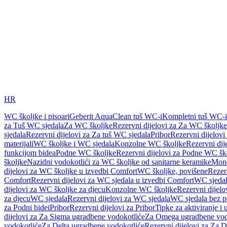
HR
WC školjke i pisoari
Geberit AquaClean tuš WC-i
Kompletni tuš WC-i
za Tuš WC sjedala
Za WC školjke
Rezervni dijelovi za Za WC školjke
sjedala
Rezervni dijelovi za Za tuš WC sjedala
Pribor
Rezervni dijelovi
materijali
WC školjke i WC sjedala
Konzolne WC školjke
Rezervni di
funkcijom bidea
Podne WC školjke
Rezervni dijelovi za Podne WC šk
školjke
Nazidni vodokotlići za WC školjke od sanitarne keramike
Mon
dijelovi za WC školjke u izvedbi Comfort
WC školjke, povišene
Rezer
Comfort
Rezervni dijelovi za WC sjedala u izvedbi Comfort
WC sjeda
dijelovi za WC školjke za djecu
Konzolne WC školjke
Rezervni dijel
za djecu
WC sjedala
Rezervni dijelovi za WC sjedala
WC sjedala bez p
za Podni bidei
Pribor
Rezervni dijelovi za Pribor
Tipke za aktiviranje i 
dijelovi za Za Sigma ugradbene vodokotliće
Za Omega ugradbene vod
vodokotliće
Za Delta ugradbene vodokotliće
Rezervni dijelovi za Za 