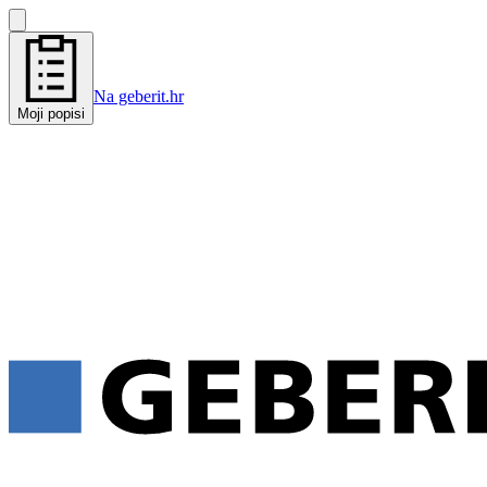
Na geberit.hr
Moji popisi