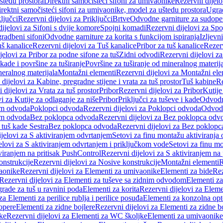
štedu prostora
Direktni samočisteći sifoni za umivaonike
Rezervni dijelo
irektni samočisteći sifoni za umivaonike, model za uštedu prostora
Ugrad
ljučci
Rezervni dijelovi za Priključci
Brtve
Odvodne garniture za sudope
ijelovi za Sifoni s dvije komore
Spojni komadi
Rezervni dijelovi za Sp
radbeni sifoni
Odvodne garniture za korita s funkcijom ispiranja
Izljevni
š kanalice
Rezervni dijelovi za Tuš kanalice
Pribor za tuš kanalice
Rezerv
jelovi za Pribor za podne sifone za tuš
Zidni odvodi
Rezervni dijelovi z
kade i površine za tuširanje
Površine za tuširanje od mineralnog materij
neralnog materijala
Montažni elementi
Rezervni dijelovi za Montažni ele
dijelovi za Kabine, pregradne stijene i vrata za tuš prostor
Tuš kabine
Re
 dijelovi za Vrata za tuš prostor
Pribor
Rezervni dijelovi za Pribor
Kutije
i za Kutije za odlaganje za niše
Pribor
Priključci za tuševe i kade
Odvodne
em odvoda
Poklopci odvoda
Rezervni dijelovi za Poklopci odvoda
Odvodn
em odvoda
Bez poklopca odvoda
Rezervni dijelovi za Bez poklopca odv
 tuš kade Sestra
Bez poklopca odvoda
Rezervni dijelovi za Bez poklop
jelovi za S aktiviranjem odvrtanjem
Setovi za finu montažu aktiviranja
elovi za S aktiviranjem odvrtanjem i priključkom vode
Setovi za finu mo
viranjem na pritisak PushControl
Rezervni dijelovi za S aktiviranjem na
onstrukcije
Rezervni dijelovi za Nosive konstrukcije
Montažni elementi
R
aonike
Rezervni dijelovi za Elementi za umivaonike
Elementi za bide
Rez
Rezervni dijelovi za Elementi za tuševe sa zidnim odvodom
Elementi za
grade za tuš u ravnini poda
Elementi za korita
Rezervni dijelovi za Eleme
za Elementi za perilice rublja i perilice posuđa
Elementi za konzolna opt
opere
Elementi za zidne bojlere
Rezervni dijelovi za Elementi za zidne b
ke
Rezervni dijelovi za Elementi za WC školjke
Elementi za umivaonike