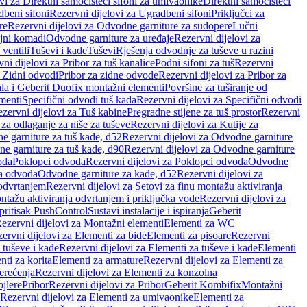
vi za Direktni samočisteći sifoni za umivaonike
Direktni samočisteći
beni sifoni
Rezervni dijelovi za Ugradbeni sifoni
Priključci za
re
Rezervni dijelovi za Odvodne garniture za sudopere
Lučni
ojni komadi
Odvodne garniture za uređaje
Rezervni dijelovi za
 ventili
Tuševi i kade
Tuševi
Rješenja odvodnje za tuševe u razini
ni dijelovi za Pribor za tuš kanalice
Podni sifoni za tuš
Rezervni
a Zidni odvodi
Pribor za zidne odvode
Rezervni dijelovi za Pribor za
ala i Geberit Duofix montažni elementi
Površine za tuširanje od
menti
Specifični odvodi tuš kada
Rezervni dijelovi za Specifični odvodi
zervni dijelovi za Tuš kabine
Pregradne stijene za tuš prostor
Rezervni
 za odlaganje za niše za tuševe
Rezervni dijelovi za Kutije za
 garniture za tuš kade, d52
Rezervni dijelovi za Odvodne garniture
e garniture za tuš kade, d90
Rezervni dijelovi za Odvodne garniture
oda
Poklopci odvoda
Rezervni dijelovi za Poklopci odvoda
Odvodne
ca odvoda
Odvodne garniture za kade, d52
Rezervni dijelovi za
 odvrtanjem
Rezervni dijelovi za Setovi za finu montažu aktiviranja
ntažu aktiviranja odvrtanjem i priključka vode
Rezervni dijelovi za
 pritisak PushControl
Sustavi instalacije i ispiranja
Geberit
ezervni dijelovi za Montažni elementi
Elementi za WC
ervni dijelovi za Elementi za bide
Elementi za pisoare
Rezervni
 tuševe i kade
Rezervni dijelovi za Elementi za tuševe i kade
Elementi
nti za korita
Elementi za armature
Rezervni dijelovi za Elementi za
erećenja
Rezervni dijelovi za Elementi za konzolna
ojlere
Pribor
Rezervni dijelovi za Pribor
Geberit Kombifix
Montažni
Rezervni dijelovi za Elementi za umivaonike
Elementi za