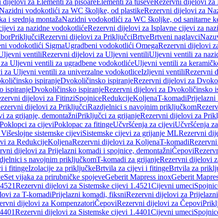
 dijelovi za Elementi za pisoare
Elementi za tuševe
Rezervni dijelovi za
Nazidni vodokotlići za WC školjke, od plastike
Rezervni dijelovi za Na
ka i srednja montaža
Nazidni vodokotlići za WC školjke, od sanitarne 
cijevi za nazidne vodokotliće
Rezervni dijelovi za Isplavne cijevi za na
ibor
Priključci
Rezervni dijelovi za Priključci
Brtve
Brtveni naglavci
Nazuvi
eni vodokotlići Sigma
Ugradbeni vodokotlići Omega
Rezervni dijelovi 
Uljevni ventili
Rezervni dijelovi za Uljevni ventili
Uljevni ventili za naz
 za Uljevni ventili za ugradbene vodokotliće
Uljevni ventili za keramič
i za Uljevni ventili za univerzalne vodokotlice
Izljevni ventili
Rezervni di
količinsko ispiranje
Dvokoličinsko ispiranje
Rezervni dijelovi za Dvokol
o ispiranje
Dvokoličinsko ispiranje
Rezervni dijelovi za Dvokoličinsko i
zervni dijelovi za Fitinzi
Spojnice
Redukcije
Koljena
T-komadi
Prijelazni
ezervni dijelovi za Priključci
Razdjelnici s navojnim priključkom
Rezerv
vi za grijanje, demontažni
Priključci za grijanje
Rezervni dijelovi za Prikl
Poklopci za cijevi
Poklopac za fitinge
Učvršćenja za cijevi
Učvršćenja za
 Višeslojne sistemske cijevi
Sistemske cijevi za grijanje ML
Rezervni dij
ovi za Redukcije
Koljena
Rezervni dijelovi za Koljena
T-komadi
Rezervni
vni dijelovi za Prijelazni komadi i spojnice, demontažni
Čepovi
Rezervn
djelnici s navojnim priključkom
T-komadi za grijanje
Rezervni dijelovi 
i i fitinge
Izolacije za priključke
Brtvila za cijevi i fitinge
Brtvila za prikl
ve
Set vijaka za prirubničke spojeve
Geberit Mapress inox
Geberit Mapres
.4521
Rezervni dijelovi za Sistemske cijevi 1.4521
Cijevni umeci
Spojnic
elovi za T-komadi
Prijelazni komadi, fiksni
Rezervni dijelovi za Prijelazn
ervni dijelovi za Kompenzatori
Čepovi
Rezervni dijelovi za Čepovi
Prikl
.4401
Rezervni dijelovi za Sistemske cijevi 1.4401
Cijevni umeci
Spojnic