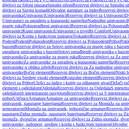
dijelovi za Sifoni pisoara
Spiralni sifoni
Rezervni dijelovi za Spiralni si
dijelovi za Spojni komadi
Odvodne garniture za bidee
Rezervni dijelov
umivaonika
Umivaonici
Umivaonici
Rezervni dijelovi za Umivaonici
Dv
Umivaonici za ugradnju u kupaonski namještaj
Nadpultni umivaonici
R
pranje ruku
Poluugradbeni umivaonici
Rezervni dijelovi za Poluugrad
umivaonici
Kutni umivaonici
Umivaonici u izvedbi Comfort
Umivaonic
dijelovi za Korita s funkcijom ispiranja
Trokaderi
Rezervni dijelovi za 
Podesti
Podesti
Polupodesti
Rezervni dijelovi za Polupodesti
Pribor
Pokl
bazom
Rezervni dijelovi za Setovi umivaonika za pranje ruku s bazom
ugradnog umivaonika s bazom
Setovi ugradbenih umivaonika s bazo
umivaonike
Za umivaonike za pranje ruku
Rezervni dijelovi za Za umi
umivaonike
Za umivaonike za ugradnju u kupaonski namještaj
Rezervn
umivaonike u obliku zdjele
Rezervni dijelovi za Za nadpultne umivaon
umivaonike
Bočni elementi
Rezervni dijelovi za Bočni elementi
Niski b
dijelovi za Srednje visoki elementi
Konzolni elementi
Rezervni dijelov
dijelovi za Pribor
Ulošci za ladice i kutije za odlaganje stvari
Držači ruč
elementi s ogledalom
Ogledala
Rezervni dijelovi za Ogledala
S integri
ogledalom
S integriranom rasvjetom
Rezervni dijelovi za S integriran
pribor
Utičnice
Armature
Armature za umivaonike
Rezervni dijelovi za
umivaonik, napajanje baterijama
Rezervni dijelovi za Montaža na umiv
generatorom
Montaža na umivaonik, jednoručne armature
Rezervni di
napajanje
Zidna montaža, napajanje baterijama
Rezervni dijelovi za Zi
montaža, dvoručne armature
Rezervni dijelovi za Zidna montaža, dvo
umivaonike, sudopere, uređaje i korita s funkcijom ispiranja
Odvodne g