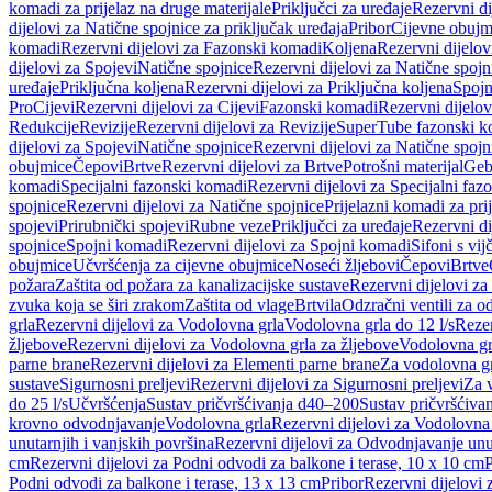
komadi za prijelaz na druge materijale
Priključci za uređaje
Rezervni di
dijelovi za Natične spojnice za priključak uređaja
Pribor
Cijevne obujm
komadi
Rezervni dijelovi za Fazonski komadi
Koljena
Rezervni dijelov
dijelovi za Spojevi
Natične spojnice
Rezervni dijelovi za Natične spojn
uređaje
Priključna koljena
Rezervni dijelovi za Priključna koljena
Spojn
Pro
Cijevi
Rezervni dijelovi za Cijevi
Fazonski komadi
Rezervni dijelo
Redukcije
Revizije
Rezervni dijelovi za Revizije
SuperTube fazonski k
dijelovi za Spojevi
Natične spojnice
Rezervni dijelovi za Natične spojn
obujmice
Čepovi
Brtve
Rezervni dijelovi za Brtve
Potrošni materijal
Geb
komadi
Specijalni fazonski komadi
Rezervni dijelovi za Specijalni fa
spojnice
Rezervni dijelovi za Natične spojnice
Prijelazni komadi za pri
spojevi
Prirubnički spojevi
Rubne veze
Priključci za uređaje
Rezervni di
spojnice
Spojni komadi
Rezervni dijelovi za Spojni komadi
Sifoni s vi
obujmice
Učvršćenja za cijevne obujmice
Noseći žljebovi
Čepovi
Brtve
požara
Zaštita od požara za kanalizacijske sustave
Rezervni dijelovi za
zvuka koja se širi zrakom
Zaštita od vlage
Brtvila
Odzračni ventili za 
grla
Rezervni dijelovi za Vodolovna grla
Vodolovna grla do 12 l/s
Rezer
žljebove
Rezervni dijelovi za Vodolovna grla za žljebove
Vodolovna grl
parne brane
Rezervni dijelovi za Elementi parne brane
Za vodolovna gr
sustave
Sigurnosni preljevi
Rezervni dijelovi za Sigurnosni preljevi
Za v
do 25 l/s
Učvršćenja
Sustav pričvršćivanja d40–200
Sustav pričvršćiv
krovno odvodnjavanje
Vodolovna grla
Rezervni dijelovi za Vodolovna
unutarnjih i vanjskih površina
Rezervni dijelovi za Odvodnjavanje unut
cm
Rezervni dijelovi za Podni odvodi za balkone i terase, 10 x 10 cm
P
Podni odvodi za balkone i terase, 13 x 13 cm
Pribor
Rezervni dijelovi 