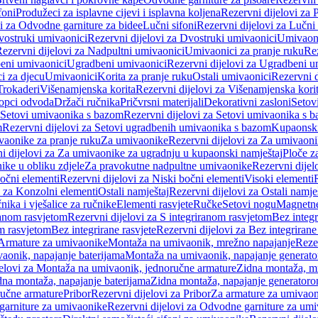
foni
Produžeci za isplavne cijevi i isplavna koljena
Rezervni dijelovi za P
i za Odvodne garniture za bidee
Lučni sifoni
Rezervni dijelovi za Lučni 
ostruki umivaonici
Rezervni dijelovi za Dvostruki umivaonici
Umivaoni
ezervni dijelovi za Nadpultni umivaonici
Umivaonici za pranje ruku
Rez
beni umivaonici
Ugradbeni umivaonici
Rezervni dijelovi za Ugradbeni u
i za djecu
Umivaonici
Korita za pranje ruku
Ostali umivaonici
Rezervni d
Trokaderi
Višenamjenska korita
Rezervni dijelovi za Višenamjenska kori
opci odvoda
Držači ručnika
Pričvrsni materijali
Dekorativni zasloni
Setov
Setovi umivaonika s bazom
Rezervni dijelovi za Setovi umivaonika s 
m
Rezervni dijelovi za Setovi ugradbenih umivaonika s bazom
Kupaonski
vaonike za pranje ruku
Za umivaonike
Rezervni dijelovi za Za umivaon
i dijelovi za Za umivaonike za ugradnju u kupaonski namještaj
Ploče z
ike u obliku zdjele
Za pravokutne nadpultne umivaonike
Rezervni dije
očni elementi
Rezervni dijelovi za Niski bočni elementi
Visoki elementi
i za Konzolni elementi
Ostali namještaj
Rezervni dijelovi za Ostali namje
nika i vješalice za ručnike
Elementi rasvjete
Ručke
Setovi nogu
Magnetne
ranom rasvjetom
Rezervni dijelovi za S integriranom rasvjetom
Bez integr
om rasvjetom
Bez integrirane rasvjete
Rezervni dijelovi za Bez integrirane
 Armature za umivaonike
Montaža na umivaonik, mrežno napajanje
Reze
aonik, napajanje baterijama
Montaža na umivaonik, napajanje generat
jelovi za Montaža na umivaonik, jednoručne armature
Zidna montaža, m
dna montaža, napajanje baterijama
Zidna montaža, napajanje generator
ručne armature
Pribor
Rezervni dijelovi za Pribor
Za armature za umivao
arniture za umivaonike
Rezervni dijelovi za Odvodne garniture za um