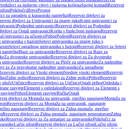
rodužeci za isplavne cijevi i isplavna koljena
Spojni komadi
Rezervni
sifoni
Priključci
Brtve
Prostor
ci za ugradnju u kupaonski namještaj
Rezervni dijelovi za
ervni dijelovi za Umivaonici za pranje ruku
Kutni umivaonici za
mivaonici
Podpultni umivaonici
Rezervni dijelovi za Podpultni
ijelovi za Ostali umivaonici
Korita s funkcijom ispiranja
Rezervni
ta
Umivaonici za učionice
Pribor
Podesti
Rezervni dijelovi za
i umivaonika s bazom
Setovi umivaonika za pranje ruku s
bazom
Setovi ugradnog umivaonika s bazom
Rezervni dijelovi za Setovi
 namještaj
Baze za umivaonike
Rezervni dijelovi za Baze za
ike
Za dvostruke umivaonike
Rezervni dijelovi za Za dvostruke
a umivaonike
Rezervni dijelovi za Ploče za umivaonike
Za nadpultne
lovi za Za pravokutne nadpultne umivaonike
Za ugradbene
Rezervni dijelovi za Visoki elementi
Srednje visoki elementi
Rezervni
štaj
Zidne police
Rezervni dijelovi za Zidne police
Pribor
Rezervni
 ploče
Utičnice
Rezervni dijelovi za Utičnice
Ostali pribor
Ogledala i
irane rasvjete
Elementi s ogledalom
Rezervni dijelovi za Elementi s
 rasvjete
Pribor
Elementi rasvjete
Ručke
Ostali
rvni dijelovi za Montaža na umivaonik, mrežno napajanje
Montaža na
orom
Rezervni dijelovi za Montaža na umivaonik, napajanje
režno napajanje
Rezervni dijelovi za Zidna montaža, mrežno
om
Rezervni dijelovi za Zidna montaža, napajanje generatorom
Zidna
nike
Rezervni dijelovi za Za armature za umivaonike
Priključci za
ivaonike
Lučni sifoni
Rezervni dijelovi za Lučni sifoni
Lučni sifoni,