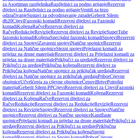
za Asortiman razdjelnika
Razdjelnici za podno grijanje
Rezervni
dijelovi za Razdjelnici za podno grijanje
Ventili za brzo
odzračivanje
Sustavi za odvodnjavanje zgrade
Geberit Silent-
db20
Cijevi
Fazonski komadi
Rezervni dijelovi za Fazonski
komadi
Koljena
Račve
Rezervni dijelovi za
Račve
Redukcije
Revizije
Rezervni dijelovi za Revizije
SuperTube
fazonski komadi
Koljena
Specijalni fazonski komadi
Spojevi
Rezervni
dijelovi za Spojevi
Zavareni spojevi
Natične spojnice
Rezervni
dijelovi za Natične spojnice
Stezni spojevi
Prijelazni komadi za
prijelaz na druge materijale
Rezervni dijelovi za Prijelazni komadi za
prijelaz na druge materijale
Priključci za uređaje
Rezervni dijelovi za
Priključci za uređaje
Priključna koljena
Rezervni dijelovi za
Priključna koljena
Natične spojnice za priključak uređaja
Rezervni
dijelovi za Natične spojnice za priključak uređaja
Pribor
Cijevne
obujmice
Učvršćenja za cijevne obujmice
Čepovi
Brtve
Potrošni
materijal
Geberit Silent-PP
Cijevi
Rezervni dijelovi za Cijevi
Fazonski
komadi
Rezervni dijelovi za Fazonski komadi
Koljena
Rezervni
dijelovi za Koljena
Račve
Rezervni dijelovi za
Račve
Redukcije
Rezervni dijelovi za Redukcije
Revizije
Rezervni
dijelovi za Revizije
Spojevi
Rezervni dijelovi za Spojevi
Natične
spojnice
Rezervni dijelovi za Natične spojnice
Kandžaste
spojnice
Prijelazni komadi za prijelaz na druge materijale
Priključci za
uređaje
Rezervni dijelovi za Priključci za uređaje
Priključna
koljena
Rezervni dijelovi za Priključna koljena
Spojni
komadi
Rezervni dijelovi za Spojni komadi
Pribor
Cijevne