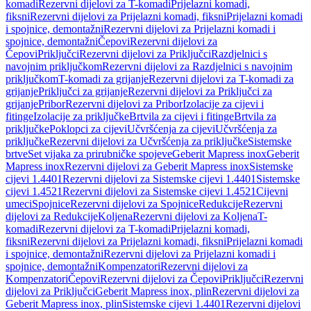
komadi
Rezervni dijelovi za T-komadi
Prijelazni komadi,
fiksni
Rezervni dijelovi za Prijelazni komadi, fiksni
Prijelazni komadi
i spojnice, demontažni
Rezervni dijelovi za Prijelazni komadi i
spojnice, demontažni
Čepovi
Rezervni dijelovi za
Čepovi
Priključci
Rezervni dijelovi za Priključci
Razdjelnici s
navojnim priključkom
Rezervni dijelovi za Razdjelnici s navojnim
priključkom
T-komadi za grijanje
Rezervni dijelovi za T-komadi za
grijanje
Priključci za grijanje
Rezervni dijelovi za Priključci za
grijanje
Pribor
Rezervni dijelovi za Pribor
Izolacije za cijevi i
fitinge
Izolacije za priključke
Brtvila za cijevi i fitinge
Brtvila za
priključke
Poklopci za cijevi
Učvršćenja za cijevi
Učvršćenja za
priključke
Rezervni dijelovi za Učvršćenja za priključke
Sistemske
brtve
Set vijaka za prirubničke spojeve
Geberit Mapress inox
Geberit
Mapress inox
Rezervni dijelovi za Geberit Mapress inox
Sistemske
cijevi 1.4401
Rezervni dijelovi za Sistemske cijevi 1.4401
Sistemske
cijevi 1.4521
Rezervni dijelovi za Sistemske cijevi 1.4521
Cijevni
umeci
Spojnice
Rezervni dijelovi za Spojnice
Redukcije
Rezervni
dijelovi za Redukcije
Koljena
Rezervni dijelovi za Koljena
T-
komadi
Rezervni dijelovi za T-komadi
Prijelazni komadi,
fiksni
Rezervni dijelovi za Prijelazni komadi, fiksni
Prijelazni komadi
i spojnice, demontažni
Rezervni dijelovi za Prijelazni komadi i
spojnice, demontažni
Kompenzatori
Rezervni dijelovi za
Kompenzatori
Čepovi
Rezervni dijelovi za Čepovi
Priključci
Rezervni
dijelovi za Priključci
Geberit Mapress inox, plin
Rezervni dijelovi za
Geberit Mapress inox, plin
Sistemske cijevi 1.4401
Rezervni dijelovi