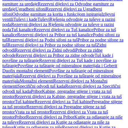
garniture za uređaje
Rezervni dijelovi za Odvodne garniture za
uređaje
Ugradbeni sifoni
Rezervni dijelovi za Ugradbeni
sifoni
Odvodne garniture za korita s funkcijom ispiranja
Izljevni
ventili
Tuševi i kade
Tuševi
Rješenja odvodnje za tuševe u razini
poda
Rezervni dijelovi za Rješenja odvodnje za tuševe u razini
poda
Tuš kanalice
Rezervni dijelovi za Tuš kanalice
Pribor za tuš
kanalice
Rezervni dijelovi za Pribor za tuš kanalice
Podni sifoni za
tuš
Rezervni dijelovi za Podni sifoni za tuš
Pribor za podne sifone za
tuš
Rezervni dijelovi za Pribor za podne sifone za tuš
Zidni
odvodi
Rezervni dijelovi za Zidni odvodi
Pribor za zidne
odvode
Rezervni dijelovi za Pribor za zidne odvode
Tuš kade i
površine za tuširanje
Rezervni dijelovi za Tuš kade i površine za
tuširanje
Površine za tuširanje od mineralnog materijala i Geberit
Duofix montažni elementi
Površine za tuširanje od mineralnog
materijala
Rezervni dijelovi za Površine za tuširanje od mineralnog
materijala
Montažni elementi
Rezervni dijelovi za Montažni
elementi
Specifični odvodi tuš kada
Rezervni dijelovi za Specifični
odvodi tuš kada
Pribor
Kabine, pregradne stijene i vrata za tuš
prostor
Rezervni dijelovi za Kabine, pregradne stijene i vrata za tuš
prostor
Tuš kabine
Rezervni dijelovi za Tuš kabine
Pregradne stijene
za tuš prostor
Rezervni dijelovi za Pregradne stijene za tuš
prostor
Vrata za tuš prostor
Rezervni dijelovi za Vrata za tuš
prostor
Pribor
Rezervni dijelovi za Pribor
Kutije za odlaganje za niše
za tuševe
Rezervni dijelovi za Kutije za odlaganje za niše za
tuševe
Kutije za odlaganje za niše
Rezervni dijelovi za Kutije za