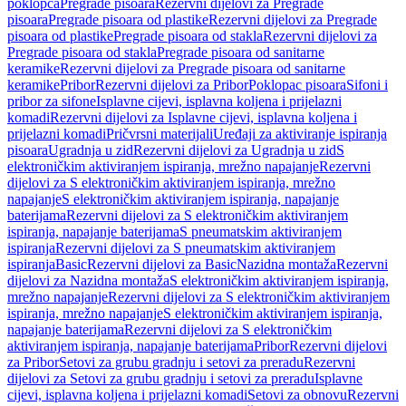
poklopca
Pregrade pisoara
Rezervni dijelovi za Pregrade
pisoara
Pregrade pisoara od plastike
Rezervni dijelovi za Pregrade
pisoara od plastike
Pregrade pisoara od stakla
Rezervni dijelovi za
Pregrade pisoara od stakla
Pregrade pisoara od sanitarne
keramike
Rezervni dijelovi za Pregrade pisoara od sanitarne
keramike
Pribor
Rezervni dijelovi za Pribor
Poklopac pisoara
Sifoni i
pribor za sifone
Isplavne cijevi, isplavna koljena i prijelazni
komadi
Rezervni dijelovi za Isplavne cijevi, isplavna koljena i
prijelazni komadi
Pričvrsni materijali
Uređaji za aktiviranje ispiranja
pisoara
Ugradnja u zid
Rezervni dijelovi za Ugradnja u zid
S
elektroničkim aktiviranjem ispiranja, mrežno napajanje
Rezervni
dijelovi za S elektroničkim aktiviranjem ispiranja, mrežno
napajanje
S elektroničkim aktiviranjem ispiranja, napajanje
baterijama
Rezervni dijelovi za S elektroničkim aktiviranjem
ispiranja, napajanje baterijama
S pneumatskim aktiviranjem
ispiranja
Rezervni dijelovi za S pneumatskim aktiviranjem
ispiranja
Basic
Rezervni dijelovi za Basic
Nazidna montaža
Rezervni
dijelovi za Nazidna montaža
S elektroničkim aktiviranjem ispiranja,
mrežno napajanje
Rezervni dijelovi za S elektroničkim aktiviranjem
ispiranja, mrežno napajanje
S elektroničkim aktiviranjem ispiranja,
napajanje baterijama
Rezervni dijelovi za S elektroničkim
aktiviranjem ispiranja, napajanje baterijama
Pribor
Rezervni dijelovi
za Pribor
Setovi za grubu gradnju i setovi za preradu
Rezervni
dijelovi za Setovi za grubu gradnju i setovi za preradu
Isplavne
cijevi, isplavna koljena i prijelazni komadi
Setovi za obnovu
Rezervni