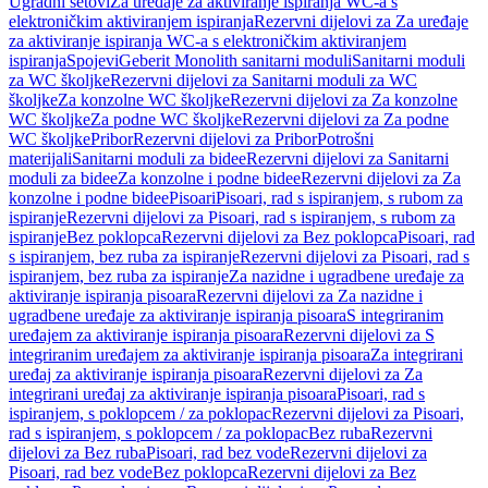
Ugradni setovi
Za uređaje za aktiviranje ispiranja WC-a s
elektroničkim aktiviranjem ispiranja
Rezervni dijelovi za Za uređaje
za aktiviranje ispiranja WC-a s elektroničkim aktiviranjem
ispiranja
Spojevi
Geberit Monolith sanitarni moduli
Sanitarni moduli
za WC školjke
Rezervni dijelovi za Sanitarni moduli za WC
školjke
Za konzolne WC školjke
Rezervni dijelovi za Za konzolne
WC školjke
Za podne WC školjke
Rezervni dijelovi za Za podne
WC školjke
Pribor
Rezervni dijelovi za Pribor
Potrošni
materijali
Sanitarni moduli za bidee
Rezervni dijelovi za Sanitarni
moduli za bidee
Za konzolne i podne bidee
Rezervni dijelovi za Za
konzolne i podne bidee
Pisoari
Pisoari, rad s ispiranjem, s rubom za
ispiranje
Rezervni dijelovi za Pisoari, rad s ispiranjem, s rubom za
ispiranje
Bez poklopca
Rezervni dijelovi za Bez poklopca
Pisoari, rad
s ispiranjem, bez ruba za ispiranje
Rezervni dijelovi za Pisoari, rad s
ispiranjem, bez ruba za ispiranje
Za nazidne i ugradbene uređaje za
aktiviranje ispiranja pisoara
Rezervni dijelovi za Za nazidne i
ugradbene uređaje za aktiviranje ispiranja pisoara
S integriranim
uređajem za aktiviranje ispiranja pisoara
Rezervni dijelovi za S
integriranim uređajem za aktiviranje ispiranja pisoara
Za integrirani
uređaj za aktiviranje ispiranja pisoara
Rezervni dijelovi za Za
integrirani uređaj za aktiviranje ispiranja pisoara
Pisoari, rad s
ispiranjem, s poklopcem / za poklopac
Rezervni dijelovi za Pisoari,
rad s ispiranjem, s poklopcem / za poklopac
Bez ruba
Rezervni
dijelovi za Bez ruba
Pisoari, rad bez vode
Rezervni dijelovi za
Pisoari, rad bez vode
Bez poklopca
Rezervni dijelovi za Bez