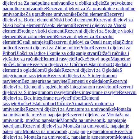
dijelovi za Za nadpultne umivaonike u obliku zdjele
Za pravokutne
nadpultne umivaonike
Rezervni dijelovi za Za pravokutne nadpultne
umivaonike
Za ugradbene umivaonike
Bočni elementi
Rezervni
dijelovi za Bočni elementi
Niski bočni elementi
Rezervni dijelovi za
Niski bočni elementi
Visoki elementi
Rezervni dijelovi za Visoki
elementi
Srednje visoki elementi
Rezervni dijelovi za Srednje visoki
elementi
Konzolni elementi
Rezervni dijelovi za Konzolni
elementi
Ostali namještaj
Rezervni dijelovi za Ostali namještaj
Zidne
police
Rezervni dijelovi za Zidne police
Pribor
Rezervni dijelovi za
Pribor
Ulošci za ladice i kutije za odlaganje stvari
Držači ručnika i
vješalice za ručnike
Elementi rasvjete
Ručke
Setovi nogu
Magnetne
ploče
Utičnice
Rezervni dijelovi za Utičnice
Ostali pribor
Ogledala i
elementi s ogledalom
Ogledala
Rezervni dijelovi za Ogledala
S
integriranom rasvjetom
Rezervni dijelovi za S integriranom
rasvjetom
Bez integrirane rasvjete
Elementi s ogledalom
Rezervni
dijelovi za Elementi s ogledalom
S integriranom rasvjetom
Rezervni
dijelovi za S integriranom rasvjetom
Bez integrirane rasvjete
Rezervni
dijelovi za Bez integrirane rasvjete
Pribor
Elementi
rasvjete
Ručke
Ostali pribor
Utičnice
Armature
Armature za
umivaonike
Rezervni dijelovi za Armature za umivaonike
Montaža
na umivaonik, mrežno napajanje
Rezervni dijelovi za Montaža na
umivaonik, mrežno napajanje
Montaža na umivaonik, napajanje
baterijama
Rezervni dijelovi za Montaža na umivaonik, napajanje
baterijama
Montaža na umivaonik, napajanje generatorom
Rezervni
dijelovi za Montaža na umivaonik, napajanje generatorom
Montaža