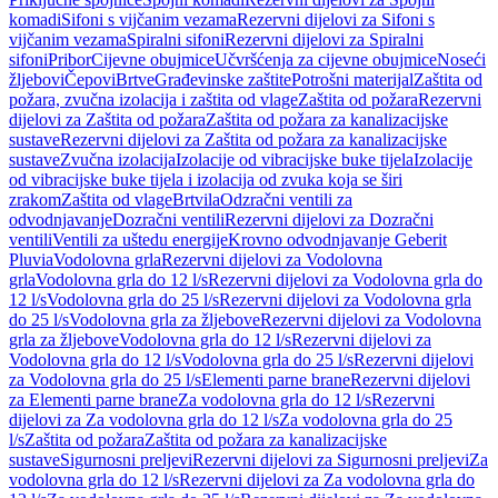
komadi
Sifoni s vijčanim vezama
Rezervni dijelovi za Sifoni s
vijčanim vezama
Spiralni sifoni
Rezervni dijelovi za Spiralni
sifoni
Pribor
Cijevne obujmice
Učvršćenja za cijevne obujmice
Noseći
žljebovi
Čepovi
Brtve
Građevinske zaštite
Potrošni materijal
Zaštita od
požara, zvučna izolacija i zaštita od vlage
Zaštita od požara
Rezervni
dijelovi za Zaštita od požara
Zaštita od požara za kanalizacijske
sustave
Rezervni dijelovi za Zaštita od požara za kanalizacijske
sustave
Zvučna izolacija
Izolacije od vibracijske buke tijela
Izolacije
od vibracijske buke tijela i izolacija od zvuka koja se širi
zrakom
Zaštita od vlage
Brtvila
Odzračni ventili za
odvodnjavanje
Dozračni ventili
Rezervni dijelovi za Dozračni
ventili
Ventili za uštedu energije
Krovno odvodnjavanje Geberit
Pluvia
Vodolovna grla
Rezervni dijelovi za Vodolovna
grla
Vodolovna grla do 12 l/s
Rezervni dijelovi za Vodolovna grla do
12 l/s
Vodolovna grla do 25 l/s
Rezervni dijelovi za Vodolovna grla
do 25 l/s
Vodolovna grla za žljebove
Rezervni dijelovi za Vodolovna
grla za žljebove
Vodolovna grla do 12 l/s
Rezervni dijelovi za
Vodolovna grla do 12 l/s
Vodolovna grla do 25 l/s
Rezervni dijelovi
za Vodolovna grla do 25 l/s
Elementi parne brane
Rezervni dijelovi
za Elementi parne brane
Za vodolovna grla do 12 l/s
Rezervni
dijelovi za Za vodolovna grla do 12 l/s
Za vodolovna grla do 25
l/s
Zaštita od požara
Zaštita od požara za kanalizacijske
sustave
Sigurnosni preljevi
Rezervni dijelovi za Sigurnosni preljevi
Za
vodolovna grla do 12 l/s
Rezervni dijelovi za Za vodolovna grla do