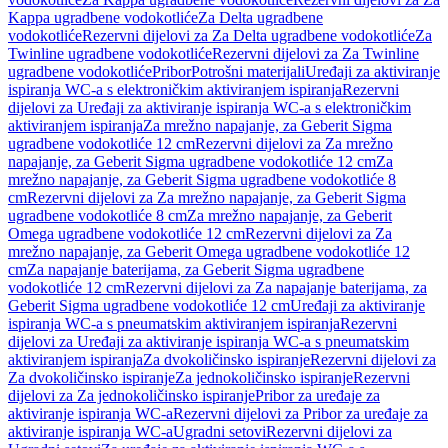
Kappa ugradbene vodokotliće
Za Delta ugradbene
vodokotliće
Rezervni dijelovi za Za Delta ugradbene vodokotliće
Za
Twinline ugradbene vodokotliće
Rezervni dijelovi za Za Twinline
ugradbene vodokotliće
Pribor
Potrošni materijali
Uređaji za aktiviranje
ispiranja WC-a s elektroničkim aktiviranjem ispiranja
Rezervni
dijelovi za Uređaji za aktiviranje ispiranja WC-a s elektroničkim
aktiviranjem ispiranja
Za mrežno napajanje, za Geberit Sigma
ugradbene vodokotliće 12 cm
Rezervni dijelovi za Za mrežno
napajanje, za Geberit Sigma ugradbene vodokotliće 12 cm
Za
mrežno napajanje, za Geberit Sigma ugradbene vodokotliće 8
cm
Rezervni dijelovi za Za mrežno napajanje, za Geberit Sigma
ugradbene vodokotliće 8 cm
Za mrežno napajanje, za Geberit
Omega ugradbene vodokotliće 12 cm
Rezervni dijelovi za Za
mrežno napajanje, za Geberit Omega ugradbene vodokotliće 12
cm
Za napajanje baterijama, za Geberit Sigma ugradbene
vodokotliće 12 cm
Rezervni dijelovi za Za napajanje baterijama, za
Geberit Sigma ugradbene vodokotliće 12 cm
Uređaji za aktiviranje
ispiranja WC-a s pneumatskim aktiviranjem ispiranja
Rezervni
dijelovi za Uređaji za aktiviranje ispiranja WC-a s pneumatskim
aktiviranjem ispiranja
Za dvokoličinsko ispiranje
Rezervni dijelovi za
Za dvokoličinsko ispiranje
Za jednokoličinsko ispiranje
Rezervni
dijelovi za Za jednokoličinsko ispiranje
Pribor za uređaje za
aktiviranje ispiranja WC-a
Rezervni dijelovi za Pribor za uređaje za
aktiviranje ispiranja WC-a
Ugradni setovi
Rezervni dijelovi za