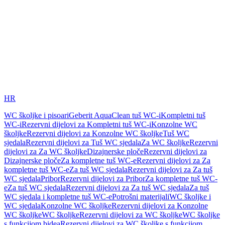
HR
WC školjke i pisoari
Geberit AquaClean tuš WC-i
Kompletni tuš
WC-i
Rezervni dijelovi za Kompletni tuš WC-i
Konzolne WC
školjke
Rezervni dijelovi za Konzolne WC školjke
Tuš WC
sjedala
Rezervni dijelovi za Tuš WC sjedala
Za WC školjke
Rezervni
dijelovi za Za WC školjke
Dizajnerske ploče
Rezervni dijelovi za
Dizajnerske ploče
Za kompletne tuš WC-e
Rezervni dijelovi za Za
kompletne tuš WC-e
Za tuš WC sjedala
Rezervni dijelovi za Za tuš
WC sjedala
Pribor
Rezervni dijelovi za Pribor
Za kompletne tuš WC-
e
Za tuš WC sjedala
Rezervni dijelovi za Za tuš WC sjedala
Za tuš
WC sjedala i kompletne tuš WC-e
Potrošni materijali
WC školjke i
WC sjedala
Konzolne WC školjke
Rezervni dijelovi za Konzolne
WC školjke
WC školjke
Rezervni dijelovi za WC školjke
WC školjke
s funkcijom bidea
Rezervni dijelovi za WC školjke s funkcijom