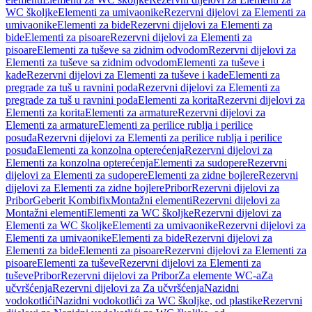
WC školjke
Elementi za umivaonike
Rezervni dijelovi za Elementi za
umivaonike
Elementi za bide
Rezervni dijelovi za Elementi za
bide
Elementi za pisoare
Rezervni dijelovi za Elementi za
pisoare
Elementi za tuševe sa zidnim odvodom
Rezervni dijelovi za
Elementi za tuševe sa zidnim odvodom
Elementi za tuševe i
kade
Rezervni dijelovi za Elementi za tuševe i kade
Elementi za
pregrade za tuš u ravnini poda
Rezervni dijelovi za Elementi za
pregrade za tuš u ravnini poda
Elementi za korita
Rezervni dijelovi za
Elementi za korita
Elementi za armature
Rezervni dijelovi za
Elementi za armature
Elementi za perilice rublja i perilice
posuđa
Rezervni dijelovi za Elementi za perilice rublja i perilice
posuđa
Elementi za konzolna opterećenja
Rezervni dijelovi za
Elementi za konzolna opterećenja
Elementi za sudopere
Rezervni
dijelovi za Elementi za sudopere
Elementi za zidne bojlere
Rezervni
dijelovi za Elementi za zidne bojlere
Pribor
Rezervni dijelovi za
Pribor
Geberit Kombifix
Montažni elementi
Rezervni dijelovi za
Montažni elementi
Elementi za WC školjke
Rezervni dijelovi za
Elementi za WC školjke
Elementi za umivaonike
Rezervni dijelovi za
Elementi za umivaonike
Elementi za bide
Rezervni dijelovi za
Elementi za bide
Elementi za pisoare
Rezervni dijelovi za Elementi za
pisoare
Elementi za tuševe
Rezervni dijelovi za Elementi za
tuševe
Pribor
Rezervni dijelovi za Pribor
Za elemente WC-a
Za
učvršćenja
Rezervni dijelovi za Za učvršćenja
Nazidni
vodokotlići
Nazidni vodokotlići za WC školjke, od plastike
Rezervni