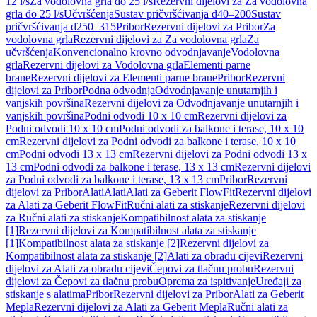
12 l/s
Za vodolovna grla do 25 l/s
Rezervni dijelovi za Za vodolovna
grla do 25 l/s
Učvršćenja
Sustav pričvršćivanja d40–200
Sustav
pričvršćivanja d250–315
Pribor
Rezervni dijelovi za Pribor
Za
vodolovna grla
Rezervni dijelovi za Za vodolovna grla
Za
učvršćenja
Konvencionalno krovno odvodnjavanje
Vodolovna
grla
Rezervni dijelovi za Vodolovna grla
Elementi parne
brane
Rezervni dijelovi za Elementi parne brane
Pribor
Rezervni
dijelovi za Pribor
Podna odvodnja
Odvodnjavanje unutarnjih i
vanjskih površina
Rezervni dijelovi za Odvodnjavanje unutarnjih i
vanjskih površina
Podni odvodi 10 x 10 cm
Rezervni dijelovi za
Podni odvodi 10 x 10 cm
Podni odvodi za balkone i terase, 10 x 10
cm
Rezervni dijelovi za Podni odvodi za balkone i terase, 10 x 10
cm
Podni odvodi 13 x 13 cm
Rezervni dijelovi za Podni odvodi 13 x
13 cm
Podni odvodi za balkone i terase, 13 x 13 cm
Rezervni dijelovi
za Podni odvodi za balkone i terase, 13 x 13 cm
Pribor
Rezervni
dijelovi za Pribor
Alati
Alati
Alati za Geberit FlowFit
Rezervni dijelovi
za Alati za Geberit FlowFit
Ručni alati za stiskanje
Rezervni dijelovi
za Ručni alati za stiskanje
Kompatibilnost alata za stiskanje
[1]
Rezervni dijelovi za Kompatibilnost alata za stiskanje
[1]
Kompatibilnost alata za stiskanje [2]
Rezervni dijelovi za
Kompatibilnost alata za stiskanje [2]
Alati za obradu cijevi
Rezervni
dijelovi za Alati za obradu cijevi
Čepovi za tlačnu probu
Rezervni
dijelovi za Čepovi za tlačnu probu
Oprema za ispitivanje
Uređaji za
stiskanje s alatima
Pribor
Rezervni dijelovi za Pribor
Alati za Geberit
Mepla
Rezervni dijelovi za Alati za Geberit Mepla
Ručni alati za