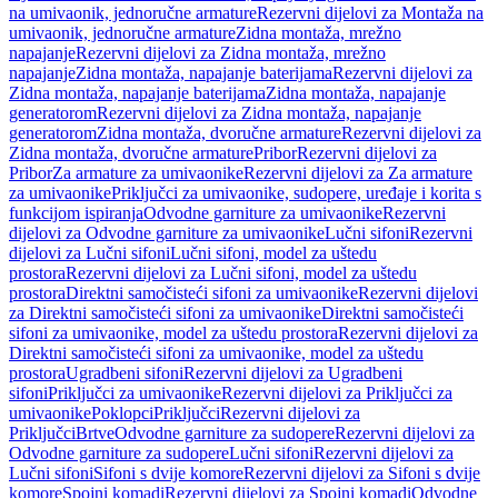
na umivaonik, jednoručne armature
Rezervni dijelovi za Montaža na
umivaonik, jednoručne armature
Zidna montaža, mrežno
napajanje
Rezervni dijelovi za Zidna montaža, mrežno
napajanje
Zidna montaža, napajanje baterijama
Rezervni dijelovi za
Zidna montaža, napajanje baterijama
Zidna montaža, napajanje
generatorom
Rezervni dijelovi za Zidna montaža, napajanje
generatorom
Zidna montaža, dvoručne armature
Rezervni dijelovi za
Zidna montaža, dvoručne armature
Pribor
Rezervni dijelovi za
Pribor
Za armature za umivaonike
Rezervni dijelovi za Za armature
za umivaonike
Priključci za umivaonike, sudopere, uređaje i korita s
funkcijom ispiranja
Odvodne garniture za umivaonike
Rezervni
dijelovi za Odvodne garniture za umivaonike
Lučni sifoni
Rezervni
dijelovi za Lučni sifoni
Lučni sifoni, model za uštedu
prostora
Rezervni dijelovi za Lučni sifoni, model za uštedu
prostora
Direktni samočisteći sifoni za umivaonike
Rezervni dijelovi
za Direktni samočisteći sifoni za umivaonike
Direktni samočisteći
sifoni za umivaonike, model za uštedu prostora
Rezervni dijelovi za
Direktni samočisteći sifoni za umivaonike, model za uštedu
prostora
Ugradbeni sifoni
Rezervni dijelovi za Ugradbeni
sifoni
Priključci za umivaonike
Rezervni dijelovi za Priključci za
umivaonike
Poklopci
Priključci
Rezervni dijelovi za
Priključci
Brtve
Odvodne garniture za sudopere
Rezervni dijelovi za
Odvodne garniture za sudopere
Lučni sifoni
Rezervni dijelovi za
Lučni sifoni
Sifoni s dvije komore
Rezervni dijelovi za Sifoni s dvije
komore
Spojni komadi
Rezervni dijelovi za Spojni komadi
Odvodne