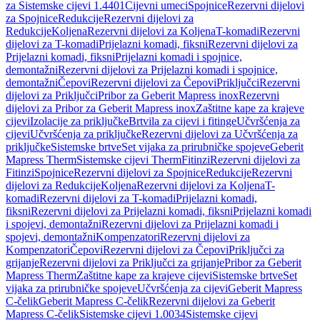
za Sistemske cijevi 1.4401
Cijevni umeci
Spojnice
Rezervni dijelovi
za Spojnice
Redukcije
Rezervni dijelovi za
Redukcije
Koljena
Rezervni dijelovi za Koljena
T-komadi
Rezervni
dijelovi za T-komadi
Prijelazni komadi, fiksni
Rezervni dijelovi za
Prijelazni komadi, fiksni
Prijelazni komadi i spojnice,
demontažni
Rezervni dijelovi za Prijelazni komadi i spojnice,
demontažni
Čepovi
Rezervni dijelovi za Čepovi
Priključci
Rezervni
dijelovi za Priključci
Pribor za Geberit Mapress inox
Rezervni
dijelovi za Pribor za Geberit Mapress inox
Zaštitne kape za krajeve
cijevi
Izolacije za priključke
Brtvila za cijevi i fitinge
Učvršćenja za
cijevi
Učvršćenja za priključke
Rezervni dijelovi za Učvršćenja za
priključke
Sistemske brtve
Set vijaka za prirubničke spojeve
Geberit
Mapress Therm
Sistemske cijevi Therm
Fitinzi
Rezervni dijelovi za
Fitinzi
Spojnice
Rezervni dijelovi za Spojnice
Redukcije
Rezervni
dijelovi za Redukcije
Koljena
Rezervni dijelovi za Koljena
T-
komadi
Rezervni dijelovi za T-komadi
Prijelazni komadi,
fiksni
Rezervni dijelovi za Prijelazni komadi, fiksni
Prijelazni komadi
i spojevi, demontažni
Rezervni dijelovi za Prijelazni komadi i
spojevi, demontažni
Kompenzatori
Rezervni dijelovi za
Kompenzatori
Čepovi
Rezervni dijelovi za Čepovi
Priključci za
grijanje
Rezervni dijelovi za Priključci za grijanje
Pribor za Geberit
Mapress Therm
Zaštitne kape za krajeve cijevi
Sistemske brtve
Set
vijaka za prirubničke spojeve
Učvršćenja za cijevi
Geberit Mapress
C-čelik
Geberit Mapress C-čelik
Rezervni dijelovi za Geberit
Mapress C-čelik
Sistemske cijevi 1.0034
Sistemske cijevi