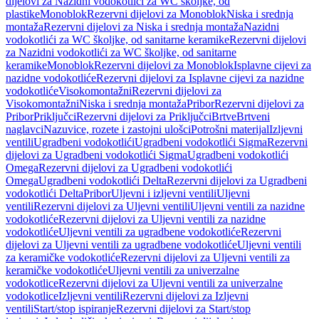
dijelovi za Nazidni vodokotlići za WC školjke, od
plastike
Monoblok
Rezervni dijelovi za Monoblok
Niska i srednja
montaža
Rezervni dijelovi za Niska i srednja montaža
Nazidni
vodokotlići za WC školjke, od sanitarne keramike
Rezervni dijelovi
za Nazidni vodokotlići za WC školjke, od sanitarne
keramike
Monoblok
Rezervni dijelovi za Monoblok
Isplavne cijevi za
nazidne vodokotliće
Rezervni dijelovi za Isplavne cijevi za nazidne
vodokotliće
Visokomontažni
Rezervni dijelovi za
Visokomontažni
Niska i srednja montaža
Pribor
Rezervni dijelovi za
Pribor
Priključci
Rezervni dijelovi za Priključci
Brtve
Brtveni
naglavci
Nazuvice, rozete i zastojni ulošci
Potrošni materijal
Izljevni
ventili
Ugradbeni vodokotlići
Ugradbeni vodokotlići Sigma
Rezervni
dijelovi za Ugradbeni vodokotlići Sigma
Ugradbeni vodokotlići
Omega
Rezervni dijelovi za Ugradbeni vodokotlići
Omega
Ugradbeni vodokotlići Delta
Rezervni dijelovi za Ugradbeni
vodokotlići Delta
Pribor
Uljevni i izljevni ventili
Uljevni
ventili
Rezervni dijelovi za Uljevni ventili
Uljevni ventili za nazidne
vodokotliće
Rezervni dijelovi za Uljevni ventili za nazidne
vodokotliće
Uljevni ventili za ugradbene vodokotliće
Rezervni
dijelovi za Uljevni ventili za ugradbene vodokotliće
Uljevni ventili
za keramičke vodokotliće
Rezervni dijelovi za Uljevni ventili za
keramičke vodokotliće
Uljevni ventili za univerzalne
vodokotlice
Rezervni dijelovi za Uljevni ventili za univerzalne
vodokotlice
Izljevni ventili
Rezervni dijelovi za Izljevni
ventili
Start/stop ispiranje
Rezervni dijelovi za Start/stop