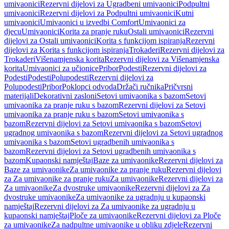
umivaonici
Rezervni dijelovi za Ugradbeni umivaonici
Podpultni
umivaonici
Rezervni dijelovi za Podpultni umivaonici
Kutni
umivaonici
Umivaonici u izvedbi Comfort
Umivaonici za
djecu
Umivaonici
Korita za pranje ruku
Ostali umivaonici
Rezervni
dijelovi za Ostali umivaonici
Korita s funkcijom ispiranja
Rezervni
dijelovi za Korita s funkcijom ispiranja
Trokaderi
Rezervni dijelovi za
Trokaderi
Višenamjenska korita
Rezervni dijelovi za Višenamjenska
korita
Umivaonici za učionice
Pribor
Podesti
Rezervni dijelovi za
Podesti
Podesti
Polupodesti
Rezervni dijelovi za
Polupodesti
Pribor
Poklopci odvoda
Držači ručnika
Pričvrsni
materijali
Dekorativni zasloni
Setovi umivaonika s bazom
Setovi
umivaonika za pranje ruku s bazom
Rezervni dijelovi za Setovi
umivaonika za pranje ruku s bazom
Setovi umivaonika s
bazom
Rezervni dijelovi za Setovi umivaonika s bazom
Setovi
ugradnog umivaonika s bazom
Rezervni dijelovi za Setovi ugradnog
umivaonika s bazom
Setovi ugradbenih umivaonika s
bazom
Rezervni dijelovi za Setovi ugradbenih umivaonika s
bazom
Kupaonski namještaj
Baze za umivaonike
Rezervni dijelovi za
Baze za umivaonike
Za umivaonike za pranje ruku
Rezervni dijelovi
za Za umivaonike za pranje ruku
Za umivaonike
Rezervni dijelovi za
Za umivaonike
Za dvostruke umivaonike
Rezervni dijelovi za Za
dvostruke umivaonike
Za umivaonike za ugradnju u kupaonski
namještaj
Rezervni dijelovi za Za umivaonike za ugradnju u
kupaonski namještaj
Ploče za umivaonike
Rezervni dijelovi za Ploče
za umivaonike
Za nadpultne umivaonike u obliku zdjele
Rezervni