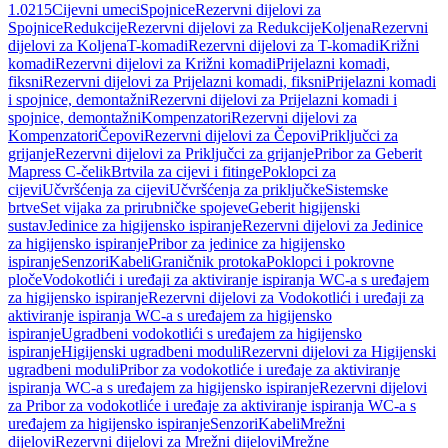
1.0215
Cijevni umeci
Spojnice
Rezervni dijelovi za
Spojnice
Redukcije
Rezervni dijelovi za Redukcije
Koljena
Rezervni
dijelovi za Koljena
T-komadi
Rezervni dijelovi za T-komadi
Križni
komadi
Rezervni dijelovi za Križni komadi
Prijelazni komadi,
fiksni
Rezervni dijelovi za Prijelazni komadi, fiksni
Prijelazni komadi
i spojnice, demontažni
Rezervni dijelovi za Prijelazni komadi i
spojnice, demontažni
Kompenzatori
Rezervni dijelovi za
Kompenzatori
Čepovi
Rezervni dijelovi za Čepovi
Priključci za
grijanje
Rezervni dijelovi za Priključci za grijanje
Pribor za Geberit
Mapress C-čelik
Brtvila za cijevi i fitinge
Poklopci za
cijevi
Učvršćenja za cijevi
Učvršćenja za priključke
Sistemske
brtve
Set vijaka za prirubničke spojeve
Geberit higijenski
sustav
Jedinice za higijensko ispiranje
Rezervni dijelovi za Jedinice
za higijensko ispiranje
Pribor za jedinice za higijensko
ispiranje
Senzori
Kabeli
Graničnik protoka
Poklopci i pokrovne
ploče
Vodokotlići i uređaji za aktiviranje ispiranja WC-a s uređajem
za higijensko ispiranje
Rezervni dijelovi za Vodokotlići i uređaji za
aktiviranje ispiranja WC-a s uređajem za higijensko
ispiranje
Ugradbeni vodokotlići s uređajem za higijensko
ispiranje
Higijenski ugradbeni moduli
Rezervni dijelovi za Higijenski
ugradbeni moduli
Pribor za vodokotliće i uređaje za aktiviranje
ispiranja WC-a s uređajem za higijensko ispiranje
Rezervni dijelovi
za Pribor za vodokotliće i uređaje za aktiviranje ispiranja WC-a s
uređajem za higijensko ispiranje
Senzori
Kabeli
Mrežni
dijelovi
Rezervni dijelovi za Mrežni dijelovi
Mrežne