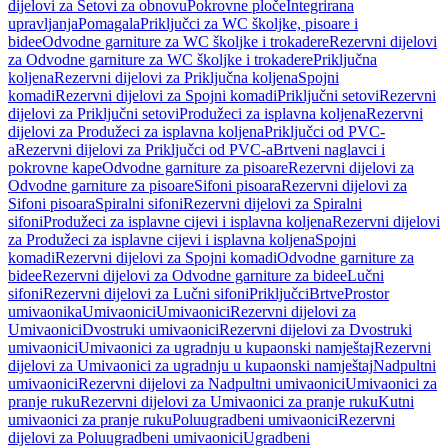
dijelovi za Setovi za obnovu
Pokrovne ploče
Integrirana
upravljanja
Pomagala
Priključci za WC školjke, pisoare i
bidee
Odvodne garniture za WC školjke i trokadere
Rezervni dijelovi
za Odvodne garniture za WC školjke i trokadere
Priključna
koljena
Rezervni dijelovi za Priključna koljena
Spojni
komadi
Rezervni dijelovi za Spojni komadi
Priključni setovi
Rezervni
dijelovi za Priključni setovi
Produžeci za isplavna koljena
Rezervni
dijelovi za Produžeci za isplavna koljena
Priključci od PVC-
a
Rezervni dijelovi za Priključci od PVC-a
Brtveni naglavci i
pokrovne kape
Odvodne garniture za pisoare
Rezervni dijelovi za
Odvodne garniture za pisoare
Sifoni pisoara
Rezervni dijelovi za
Sifoni pisoara
Spiralni sifoni
Rezervni dijelovi za Spiralni
sifoni
Produžeci za isplavne cijevi i isplavna koljena
Rezervni dijelovi
za Produžeci za isplavne cijevi i isplavna koljena
Spojni
komadi
Rezervni dijelovi za Spojni komadi
Odvodne garniture za
bidee
Rezervni dijelovi za Odvodne garniture za bidee
Lučni
sifoni
Rezervni dijelovi za Lučni sifoni
Priključci
Brtve
Prostor
umivaonika
Umivaonici
Umivaonici
Rezervni dijelovi za
Umivaonici
Dvostruki umivaonici
Rezervni dijelovi za Dvostruki
umivaonici
Umivaonici za ugradnju u kupaonski namještaj
Rezervni
dijelovi za Umivaonici za ugradnju u kupaonski namještaj
Nadpultni
umivaonici
Rezervni dijelovi za Nadpultni umivaonici
Umivaonici za
pranje ruku
Rezervni dijelovi za Umivaonici za pranje ruku
Kutni
umivaonici za pranje ruku
Poluugradbeni umivaonici
Rezervni
dijelovi za Poluugradbeni umivaonici
Ugradbeni