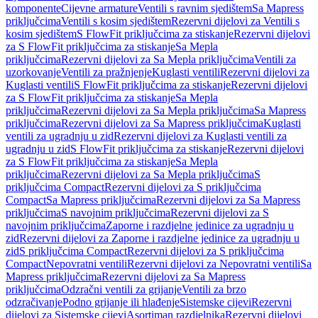
komponente
Cijevne armature
Ventili s ravnim sjedištem
Sa Mapress
priključcima
Ventili s kosim sjedištem
Rezervni dijelovi za Ventili s
kosim sjedištem
S FlowFit priključcima za stiskanje
Rezervni dijelovi
za S FlowFit priključcima za stiskanje
Sa Mepla
priključcima
Rezervni dijelovi za Sa Mepla priključcima
Ventili za
uzorkovanje
Ventili za pražnjenje
Kuglasti ventili
Rezervni dijelovi za
Kuglasti ventili
S FlowFit priključcima za stiskanje
Rezervni dijelovi
za S FlowFit priključcima za stiskanje
Sa Mepla
priključcima
Rezervni dijelovi za Sa Mepla priključcima
Sa Mapress
priključcima
Rezervni dijelovi za Sa Mapress priključcima
Kuglasti
ventili za ugradnju u zid
Rezervni dijelovi za Kuglasti ventili za
ugradnju u zid
S FlowFit priključcima za stiskanje
Rezervni dijelovi
za S FlowFit priključcima za stiskanje
Sa Mepla
priključcima
Rezervni dijelovi za Sa Mepla priključcima
S
priključcima Compact
Rezervni dijelovi za S priključcima
Compact
Sa Mapress priključcima
Rezervni dijelovi za Sa Mapress
priključcima
S navojnim priključcima
Rezervni dijelovi za S
navojnim priključcima
Zaporne i razdjelne jedinice za ugradnju u
zid
Rezervni dijelovi za Zaporne i razdjelne jedinice za ugradnju u
zid
S priključcima Compact
Rezervni dijelovi za S priključcima
Compact
Nepovratni ventili
Rezervni dijelovi za Nepovratni ventili
Sa
Mapress priključcima
Rezervni dijelovi za Sa Mapress
priključcima
Odzračni ventili za grijanje
Ventili za brzo
odzračivanje
Podno grijanje ili hlađenje
Sistemske cijevi
Rezervni
dijelovi za Sistemske cijevi
Asortiman razdjelnika
Rezervni dijelovi