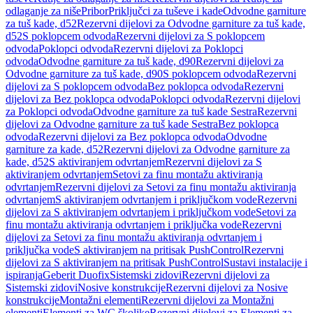
odlaganje za niše
Pribor
Priključci za tuševe i kade
Odvodne garniture
za tuš kade, d52
Rezervni dijelovi za Odvodne garniture za tuš kade,
d52
S poklopcem odvoda
Rezervni dijelovi za S poklopcem
odvoda
Poklopci odvoda
Rezervni dijelovi za Poklopci
odvoda
Odvodne garniture za tuš kade, d90
Rezervni dijelovi za
Odvodne garniture za tuš kade, d90
S poklopcem odvoda
Rezervni
dijelovi za S poklopcem odvoda
Bez poklopca odvoda
Rezervni
dijelovi za Bez poklopca odvoda
Poklopci odvoda
Rezervni dijelovi
za Poklopci odvoda
Odvodne garniture za tuš kade Sestra
Rezervni
dijelovi za Odvodne garniture za tuš kade Sestra
Bez poklopca
odvoda
Rezervni dijelovi za Bez poklopca odvoda
Odvodne
garniture za kade, d52
Rezervni dijelovi za Odvodne garniture za
kade, d52
S aktiviranjem odvrtanjem
Rezervni dijelovi za S
aktiviranjem odvrtanjem
Setovi za finu montažu aktiviranja
odvrtanjem
Rezervni dijelovi za Setovi za finu montažu aktiviranja
odvrtanjem
S aktiviranjem odvrtanjem i priključkom vode
Rezervni
dijelovi za S aktiviranjem odvrtanjem i priključkom vode
Setovi za
finu montažu aktiviranja odvrtanjem i priključka vode
Rezervni
dijelovi za Setovi za finu montažu aktiviranja odvrtanjem i
priključka vode
S aktiviranjem na pritisak PushControl
Rezervni
dijelovi za S aktiviranjem na pritisak PushControl
Sustavi instalacije i
ispiranja
Geberit Duofix
Sistemski zidovi
Rezervni dijelovi za
Sistemski zidovi
Nosive konstrukcije
Rezervni dijelovi za Nosive
konstrukcije
Montažni elementi
Rezervni dijelovi za Montažni
elementi
Elementi za WC školjke
Rezervni dijelovi za Elementi za