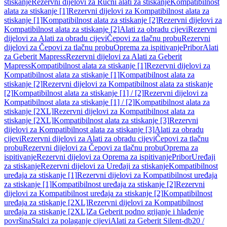
stiskanje
Rezervni dijelovi za Ručni alati za stiskanje
Kompatibilnost
alata za stiskanje [1]
Rezervni dijelovi za Kompatibilnost alata za
stiskanje [1]
Kompatibilnost alata za stiskanje [2]
Rezervni dijelovi za
Kompatibilnost alata za stiskanje [2]
Alati za obradu cijevi
Rezervni
dijelovi za Alati za obradu cijevi
Čepovi za tlačnu probu
Rezervni
dijelovi za Čepovi za tlačnu probu
Oprema za ispitivanje
Pribor
Alati
za Geberit Mapress
Rezervni dijelovi za Alati za Geberit
Mapress
Kompatibilnost alata za stiskanje [1]
Rezervni dijelovi za
Kompatibilnost alata za stiskanje [1]
Kompatibilnost alata za
stiskanje [2]
Rezervni dijelovi za Kompatibilnost alata za stiskanje
[2]
Kompatibilnost alata za stiskanje [1] / [2]
Rezervni dijelovi za
Kompatibilnost alata za stiskanje [1] / [2]
Kompatibilnost alata za
stiskanje [2XL]
Rezervni dijelovi za Kompatibilnost alata za
stiskanje [2XL]
Kompatibilnost alata za stiskanje [3]
Rezervni
dijelovi za Kompatibilnost alata za stiskanje [3]
Alati za obradu
cijevi
Rezervni dijelovi za Alati za obradu cijevi
Čepovi za tlačnu
probu
Rezervni dijelovi za Čepovi za tlačnu probu
Oprema za
ispitivanje
Rezervni dijelovi za Oprema za ispitivanje
Pribor
Uređaji
za stiskanje
Rezervni dijelovi za Uređaji za stiskanje
Kompatibilnost
uređaja za stiskanje [1]
Rezervni dijelovi za Kompatibilnost uređaja
za stiskanje [1]
Kompatibilnost uređaja za stiskanje [2]
Rezervni
dijelovi za Kompatibilnost uređaja za stiskanje [2]
Kompatibilnost
uređaja za stiskanje [2XL]
Rezervni dijelovi za Kompatibilnost
uređaja za stiskanje [2XL]
Za Geberit podno grijanje i hlađenje
površina
Stalci za polaganje cijevi
Alati za Geberit Silent-db20 /