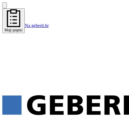
Na geberit.hr
Moji popisi