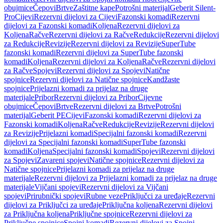
obujmice
Čepovi
Brtve
Zaštitne kape
Potrošni materijal
Geberit Silent-
Pro
Cijevi
Rezervni dijelovi za Cijevi
Fazonski komadi
Rezervni
dijelovi za Fazonski komadi
Koljena
Rezervni dijelovi za
Koljena
Račve
Rezervni dijelovi za Račve
Redukcije
Rezervni dijelovi
za Redukcije
Revizije
Rezervni dijelovi za Revizije
SuperTube
fazonski komadi
Rezervni dijelovi za SuperTube fazonski
komadi
Koljena
Rezervni dijelovi za Koljena
Račve
Rezervni dijelovi
za Račve
Spojevi
Rezervni dijelovi za Spojevi
Natične
spojnice
Rezervni dijelovi za Natične spojnice
Kandžaste
spojnice
Prijelazni komadi za prijelaz na druge
materijale
Pribor
Rezervni dijelovi za Pribor
Cijevne
obujmice
Čepovi
Brtve
Rezervni dijelovi za Brtve
Potrošni
materijal
Geberit PE
Cijevi
Fazonski komadi
Rezervni dijelovi za
Fazonski komadi
Koljena
Račve
Redukcije
Revizije
Rezervni dijelovi
za Revizije
Prijelazni komadi
Specijalni fazonski komadi
Rezervni
dijelovi za Specijalni fazonski komadi
SuperTube fazonski
komadi
Koljena
Specijalni fazonski komadi
Spojevi
Rezervni dijelovi
za Spojevi
Zavareni spojevi
Natične spojnice
Rezervni dijelovi za
Natične spojnice
Prijelazni komadi za prijelaz na druge
materijale
Rezervni dijelovi za Prijelazni komadi za prijelaz na druge
materijale
Vijčani spojevi
Rezervni dijelovi za Vijčani
spojevi
Prirubnički spojevi
Rubne veze
Priključci za uređaje
Rezervni
dijelovi za Priključci za uređaje
Priključna koljena
Rezervni dijelovi
za Priključna koljena
Priključne spojnice
Rezervni dijelovi za
Priključne spojnice
Spojni komadi
Rezervni dijelovi za Spojni