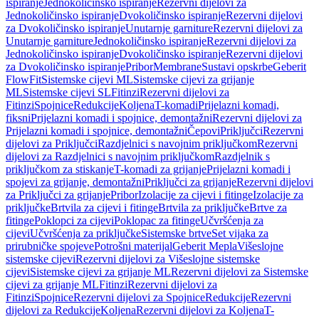
ispiranje
Jednokoličinsko ispiranje
Rezervni dijelovi za
Jednokoličinsko ispiranje
Dvokoličinsko ispiranje
Rezervni dijelovi
za Dvokoličinsko ispiranje
Unutarnje garniture
Rezervni dijelovi za
Unutarnje garniture
Jednokoličinsko ispiranje
Rezervni dijelovi za
Jednokoličinsko ispiranje
Dvokoličinsko ispiranje
Rezervni dijelovi
za Dvokoličinsko ispiranje
Pribor
Membrane
Sustavi opskrbe
Geberit
FlowFit
Sistemske cijevi ML
Sistemske cijevi za grijanje
ML
Sistemske cijevi SL
Fitinzi
Rezervni dijelovi za
Fitinzi
Spojnice
Redukcije
Koljena
T-komadi
Prijelazni komadi,
fiksni
Prijelazni komadi i spojnice, demontažni
Rezervni dijelovi za
Prijelazni komadi i spojnice, demontažni
Čepovi
Priključci
Rezervni
dijelovi za Priključci
Razdjelnici s navojnim priključkom
Rezervni
dijelovi za Razdjelnici s navojnim priključkom
Razdjelnik s
priključkom za stiskanje
T-komadi za grijanje
Prijelazni komadi i
spojevi za grijanje, demontažni
Priključci za grijanje
Rezervni dijelovi
za Priključci za grijanje
Pribor
Izolacije za cijevi i fitinge
Izolacije za
priključke
Brtvila za cijevi i fitinge
Brtvila za priključke
Brtve za
fitinge
Poklopci za cijevi
Poklopac za fitinge
Učvršćenja za
cijevi
Učvršćenja za priključke
Sistemske brtve
Set vijaka za
prirubničke spojeve
Potrošni materijal
Geberit Mepla
Višeslojne
sistemske cijevi
Rezervni dijelovi za Višeslojne sistemske
cijevi
Sistemske cijevi za grijanje ML
Rezervni dijelovi za Sistemske
cijevi za grijanje ML
Fitinzi
Rezervni dijelovi za
Fitinzi
Spojnice
Rezervni dijelovi za Spojnice
Redukcije
Rezervni
dijelovi za Redukcije
Koljena
Rezervni dijelovi za Koljena
T-