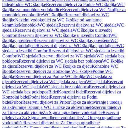
bidea
Podne WC školjke
Rezervni dijelovi za Podne WC školjke
WC
školjke za monoblok vodokotliće
Rezervni dijelovi za WC školjke za
monoblok vodokotliće
WC školjke
Rezervni dijelovi za WC
školjke
Nazidni vodokotlići za WC školjke od sanitarne
keramike
Monoblok
WC sjedala
Rezervni dijelovi za WC sjedala
WC
sjedala
Rezervni dijelovi za WC sjedala
WC školjke u izvedbi
Comfort
Rezervni dijelovi za WC školjke u izvedbi Comfort
WC
školjke, povišene
Rezervni dijelovi za WC školjke, povišene
WC
školjke, produljene
Rezervni dijelovi za WC školjke, produljene
WC
sjedala u izvedbi Comfort
Rezervni dijelovi za WC sjedala u izvedbi
Comfort
WC sjedala
Rezervni dijelovi za WC sjedala
WC sjedala bez
poklopca
Rezervni dijelovi za WC sjedala bez poklopca
WC školjke
za djecu
Rezervni dijelovi za WC školjke za djecu
Konzolne WC
školjke
Rezervni dijelovi za Konzolne WC školjke
Podne WC
školjke
Rezervni dijelovi za Podne WC školjke
WC sjedala za
djecu
Rezervni dijelovi za WC sjedala za djecu
WC sjedala
Rezervni
dijelovi za WC sjedala
WC sjedala bez poklopca
Rezervni dijelovi za
WC sjedala bez poklopca
Bidei
Konzolni bidei
Rezervni dijelovi za
Konzolni bidei
Podni bidei
Rezervni dijelovi za Podni
bidei
Pribor
Rezervni dijelovi za Pribor
Tipke za aktiviranje i uređaji
za aktiviranje ispiranja WC-a
Tipke za aktiviranje
Rezervni dijelovi
za Tipke za aktiviranje
Za Sigma ugradbene vodokotliće
Rezervni
dijelovi za Za Sigma ugradbene vodokotliće
Za Omega ugradbene
vodokotliće
Rezervni dijelovi za Za Omega ugradbene
vodokotliće
Za Kappa ugradbene vodokotliće
Rezervni dijelovi za Za