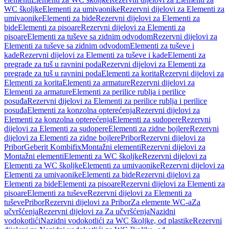
WC školjke
Elementi za umivaonike
Rezervni dijelovi za Elementi za
umivaonike
Elementi za bide
Rezervni dijelovi za Elementi za
bide
Elementi za pisoare
Rezervni dijelovi za Elementi za
pisoare
Elementi za tuševe sa zidnim odvodom
Rezervni dijelovi za
Elementi za tuševe sa zidnim odvodom
Elementi za tuševe i
kade
Rezervni dijelovi za Elementi za tuševe i kade
Elementi za
pregrade za tuš u ravnini poda
Rezervni dijelovi za Elementi za
pregrade za tuš u ravnini poda
Elementi za korita
Rezervni dijelovi za
Elementi za korita
Elementi za armature
Rezervni dijelovi za
Elementi za armature
Elementi za perilice rublja i perilice
posuđa
Rezervni dijelovi za Elementi za perilice rublja i perilice
posuđa
Elementi za konzolna opterećenja
Rezervni dijelovi za
Elementi za konzolna opterećenja
Elementi za sudopere
Rezervni
dijelovi za Elementi za sudopere
Elementi za zidne bojlere
Rezervni
dijelovi za Elementi za zidne bojlere
Pribor
Rezervni dijelovi za
Pribor
Geberit Kombifix
Montažni elementi
Rezervni dijelovi za
Montažni elementi
Elementi za WC školjke
Rezervni dijelovi za
Elementi za WC školjke
Elementi za umivaonike
Rezervni dijelovi za
Elementi za umivaonike
Elementi za bide
Rezervni dijelovi za
Elementi za bide
Elementi za pisoare
Rezervni dijelovi za Elementi za
pisoare
Elementi za tuševe
Rezervni dijelovi za Elementi za
tuševe
Pribor
Rezervni dijelovi za Pribor
Za elemente WC-a
Za
učvršćenja
Rezervni dijelovi za Za učvršćenja
Nazidni
vodokotlići
Nazidni vodokotlići za WC školjke, od plastike
Rezervni