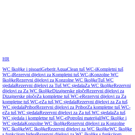
HR
WC školjke i pisoari
Geberit AquaClean tuš WC-i
Kompletni tuš
WC-i
Rezervni dijelovi za Kompletni tuš WC-i
Konzolne WC
školjke
Rezervni dijelovi za Konzolne WC školjke
Tuš WC
sjedala
Rezervni dijelovi za Tuš WC sjedala
Za WC školjke
Rezervni
dijelovi za Za WC školjke
Dizajnerske ploče
Rezervni dijelovi za
Dizajnerske ploče
Za kompletne tuš WC-e
Rezervni dijelovi za Za
kompletne tuš WC-e
Za tuš WC sjedala
Rezervni dijelovi za Za tuš
WC sjedala
Pribor
Rezervni dijelovi za Pribor
Za kompletne tuš WC-
e
Za tuš WC sjedala
Rezervni dijelovi za Za tuš WC sjedala
Za tuš
WC sjedala i kompletne tuš WC-e
Potrošni materijali
WC školjke i
WC sjedala
Konzolne WC školjke
Rezervni dijelovi za Konzolne
WC školjke
WC školjke
Rezervni dijelovi za WC školjke
WC školjke
s funkcijom bidea
Rezervni dijelovi za WC školjke s funkcijom