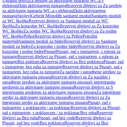
Ugradni setovi
Za uređaje za aktiviranje ispiranja WC-a s
elektroničkim aktiviranjem ispiranja
Rezervni dijelovi za Za uređaje
za aktiviranje ispiranja WC-a s elektroničkim aktiviranjem
ispiranja
Spojevi
Geberit Monolith sanitarni moduli
Sanitarni moduli
za WC školjke
Rezervni dijelovi za Sanitarni moduli za WC
školjke
Za konzolne WC školjke
Rezervni dijelovi za Za konzolne
WC školjke
Za podne WC školjke
Rezervni dijelovi za Za podne
WC školjke
Pribor
Rezervni dijelovi za Pribor
Potrošni
materijali
Sanitarni moduli za bidee
Rezervni dijelovi za Sanitarni
moduli za bidee
Za konzolne i podne bidee
Rezervni dijelovi za Za
konzolne i podne bidee
Pisoari
Pisoari, rad s ispiranjem, s rubom za
ispiranje
Rezervni dijelovi za Pisoari, rad s ispiranjem, s rubom za
ispiranje
Bez poklopca
Rezervni dijelovi za Bez poklopca
Pisoari, rad
s ispiranjem, bez ruba za ispiranje
Rezervni dijelovi za Pisoari, rad s
ispiranjem, bez ruba za ispiranje
Za nazidne i ugradbene uređaje za
aktiviranje ispiranja pisoara
Rezervni dijelovi za Za nazidne i
ugradbene uređaje za aktiviranje ispiranja pisoara
S integriranim
uređajem za aktiviranje ispiranja pisoara
Rezervni dijelovi za S
integriranim uređajem za aktiviranje ispiranja pisoara
Za integrirani
uređaj za aktiviranje ispiranja pisoara
Rezervni dijelovi za Za
integrirani uređaj za aktiviranje ispiranja pisoara
Pisoari, rad s
ispiranjem, s poklopcem / za poklopac
Rezervni dijelovi za Pisoari,
rad s ispiranjem, s poklopcem / za poklopac
Bez ruba
Rezervni
dijelovi za Bez ruba
Pisoari, rad bez vode
Rezervni dijelovi za
Pisoari, rad bez vode
Bez poklopca
Rezervni dijelovi za Bez