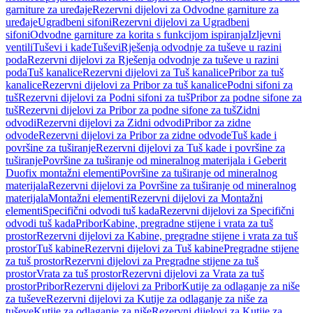
garniture za uređaje
Rezervni dijelovi za Odvodne garniture za
uređaje
Ugradbeni sifoni
Rezervni dijelovi za Ugradbeni
sifoni
Odvodne garniture za korita s funkcijom ispiranja
Izljevni
ventili
Tuševi i kade
Tuševi
Rješenja odvodnje za tuševe u razini
poda
Rezervni dijelovi za Rješenja odvodnje za tuševe u razini
poda
Tuš kanalice
Rezervni dijelovi za Tuš kanalice
Pribor za tuš
kanalice
Rezervni dijelovi za Pribor za tuš kanalice
Podni sifoni za
tuš
Rezervni dijelovi za Podni sifoni za tuš
Pribor za podne sifone za
tuš
Rezervni dijelovi za Pribor za podne sifone za tuš
Zidni
odvodi
Rezervni dijelovi za Zidni odvodi
Pribor za zidne
odvode
Rezervni dijelovi za Pribor za zidne odvode
Tuš kade i
površine za tuširanje
Rezervni dijelovi za Tuš kade i površine za
tuširanje
Površine za tuširanje od mineralnog materijala i Geberit
Duofix montažni elementi
Površine za tuširanje od mineralnog
materijala
Rezervni dijelovi za Površine za tuširanje od mineralnog
materijala
Montažni elementi
Rezervni dijelovi za Montažni
elementi
Specifični odvodi tuš kada
Rezervni dijelovi za Specifični
odvodi tuš kada
Pribor
Kabine, pregradne stijene i vrata za tuš
prostor
Rezervni dijelovi za Kabine, pregradne stijene i vrata za tuš
prostor
Tuš kabine
Rezervni dijelovi za Tuš kabine
Pregradne stijene
za tuš prostor
Rezervni dijelovi za Pregradne stijene za tuš
prostor
Vrata za tuš prostor
Rezervni dijelovi za Vrata za tuš
prostor
Pribor
Rezervni dijelovi za Pribor
Kutije za odlaganje za niše
za tuševe
Rezervni dijelovi za Kutije za odlaganje za niše za
tuševe
Kutije za odlaganje za niše
Rezervni dijelovi za Kutije za