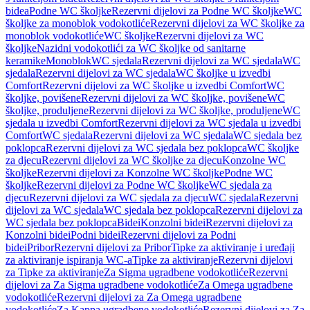
bidea
Podne WC školjke
Rezervni dijelovi za Podne WC školjke
WC
školjke za monoblok vodokotliće
Rezervni dijelovi za WC školjke za
monoblok vodokotliće
WC školjke
Rezervni dijelovi za WC
školjke
Nazidni vodokotlići za WC školjke od sanitarne
keramike
Monoblok
WC sjedala
Rezervni dijelovi za WC sjedala
WC
sjedala
Rezervni dijelovi za WC sjedala
WC školjke u izvedbi
Comfort
Rezervni dijelovi za WC školjke u izvedbi Comfort
WC
školjke, povišene
Rezervni dijelovi za WC školjke, povišene
WC
školjke, produljene
Rezervni dijelovi za WC školjke, produljene
WC
sjedala u izvedbi Comfort
Rezervni dijelovi za WC sjedala u izvedbi
Comfort
WC sjedala
Rezervni dijelovi za WC sjedala
WC sjedala bez
poklopca
Rezervni dijelovi za WC sjedala bez poklopca
WC školjke
za djecu
Rezervni dijelovi za WC školjke za djecu
Konzolne WC
školjke
Rezervni dijelovi za Konzolne WC školjke
Podne WC
školjke
Rezervni dijelovi za Podne WC školjke
WC sjedala za
djecu
Rezervni dijelovi za WC sjedala za djecu
WC sjedala
Rezervni
dijelovi za WC sjedala
WC sjedala bez poklopca
Rezervni dijelovi za
WC sjedala bez poklopca
Bidei
Konzolni bidei
Rezervni dijelovi za
Konzolni bidei
Podni bidei
Rezervni dijelovi za Podni
bidei
Pribor
Rezervni dijelovi za Pribor
Tipke za aktiviranje i uređaji
za aktiviranje ispiranja WC-a
Tipke za aktiviranje
Rezervni dijelovi
za Tipke za aktiviranje
Za Sigma ugradbene vodokotliće
Rezervni
dijelovi za Za Sigma ugradbene vodokotliće
Za Omega ugradbene
vodokotliće
Rezervni dijelovi za Za Omega ugradbene
vodokotliće
Za Kappa ugradbene vodokotliće
Rezervni dijelovi za Za