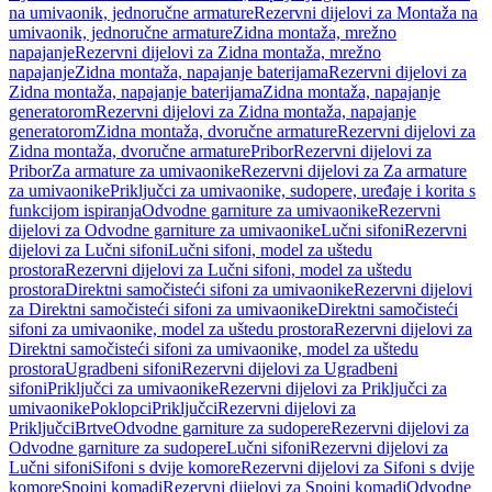
na umivaonik, jednoručne armature
Rezervni dijelovi za Montaža na
umivaonik, jednoručne armature
Zidna montaža, mrežno
napajanje
Rezervni dijelovi za Zidna montaža, mrežno
napajanje
Zidna montaža, napajanje baterijama
Rezervni dijelovi za
Zidna montaža, napajanje baterijama
Zidna montaža, napajanje
generatorom
Rezervni dijelovi za Zidna montaža, napajanje
generatorom
Zidna montaža, dvoručne armature
Rezervni dijelovi za
Zidna montaža, dvoručne armature
Pribor
Rezervni dijelovi za
Pribor
Za armature za umivaonike
Rezervni dijelovi za Za armature
za umivaonike
Priključci za umivaonike, sudopere, uređaje i korita s
funkcijom ispiranja
Odvodne garniture za umivaonike
Rezervni
dijelovi za Odvodne garniture za umivaonike
Lučni sifoni
Rezervni
dijelovi za Lučni sifoni
Lučni sifoni, model za uštedu
prostora
Rezervni dijelovi za Lučni sifoni, model za uštedu
prostora
Direktni samočisteći sifoni za umivaonike
Rezervni dijelovi
za Direktni samočisteći sifoni za umivaonike
Direktni samočisteći
sifoni za umivaonike, model za uštedu prostora
Rezervni dijelovi za
Direktni samočisteći sifoni za umivaonike, model za uštedu
prostora
Ugradbeni sifoni
Rezervni dijelovi za Ugradbeni
sifoni
Priključci za umivaonike
Rezervni dijelovi za Priključci za
umivaonike
Poklopci
Priključci
Rezervni dijelovi za
Priključci
Brtve
Odvodne garniture za sudopere
Rezervni dijelovi za
Odvodne garniture za sudopere
Lučni sifoni
Rezervni dijelovi za
Lučni sifoni
Sifoni s dvije komore
Rezervni dijelovi za Sifoni s dvije
komore
Spojni komadi
Rezervni dijelovi za Spojni komadi
Odvodne