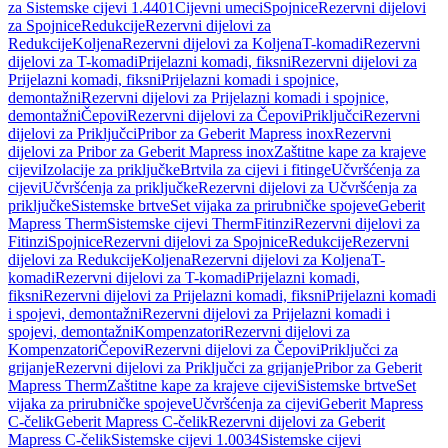
za Sistemske cijevi 1.4401
Cijevni umeci
Spojnice
Rezervni dijelovi
za Spojnice
Redukcije
Rezervni dijelovi za
Redukcije
Koljena
Rezervni dijelovi za Koljena
T-komadi
Rezervni
dijelovi za T-komadi
Prijelazni komadi, fiksni
Rezervni dijelovi za
Prijelazni komadi, fiksni
Prijelazni komadi i spojnice,
demontažni
Rezervni dijelovi za Prijelazni komadi i spojnice,
demontažni
Čepovi
Rezervni dijelovi za Čepovi
Priključci
Rezervni
dijelovi za Priključci
Pribor za Geberit Mapress inox
Rezervni
dijelovi za Pribor za Geberit Mapress inox
Zaštitne kape za krajeve
cijevi
Izolacije za priključke
Brtvila za cijevi i fitinge
Učvršćenja za
cijevi
Učvršćenja za priključke
Rezervni dijelovi za Učvršćenja za
priključke
Sistemske brtve
Set vijaka za prirubničke spojeve
Geberit
Mapress Therm
Sistemske cijevi Therm
Fitinzi
Rezervni dijelovi za
Fitinzi
Spojnice
Rezervni dijelovi za Spojnice
Redukcije
Rezervni
dijelovi za Redukcije
Koljena
Rezervni dijelovi za Koljena
T-
komadi
Rezervni dijelovi za T-komadi
Prijelazni komadi,
fiksni
Rezervni dijelovi za Prijelazni komadi, fiksni
Prijelazni komadi
i spojevi, demontažni
Rezervni dijelovi za Prijelazni komadi i
spojevi, demontažni
Kompenzatori
Rezervni dijelovi za
Kompenzatori
Čepovi
Rezervni dijelovi za Čepovi
Priključci za
grijanje
Rezervni dijelovi za Priključci za grijanje
Pribor za Geberit
Mapress Therm
Zaštitne kape za krajeve cijevi
Sistemske brtve
Set
vijaka za prirubničke spojeve
Učvršćenja za cijevi
Geberit Mapress
C-čelik
Geberit Mapress C-čelik
Rezervni dijelovi za Geberit
Mapress C-čelik
Sistemske cijevi 1.0034
Sistemske cijevi