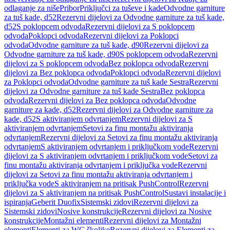
odlaganje za niše
Pribor
Priključci za tuševe i kade
Odvodne garniture
za tuš kade, d52
Rezervni dijelovi za Odvodne garniture za tuš kade,
d52
S poklopcem odvoda
Rezervni dijelovi za S poklopcem
odvoda
Poklopci odvoda
Rezervni dijelovi za Poklopci
odvoda
Odvodne garniture za tuš kade, d90
Rezervni dijelovi za
Odvodne garniture za tuš kade, d90
S poklopcem odvoda
Rezervni
dijelovi za S poklopcem odvoda
Bez poklopca odvoda
Rezervni
dijelovi za Bez poklopca odvoda
Poklopci odvoda
Rezervni dijelovi
za Poklopci odvoda
Odvodne garniture za tuš kade Sestra
Rezervni
dijelovi za Odvodne garniture za tuš kade Sestra
Bez poklopca
odvoda
Rezervni dijelovi za Bez poklopca odvoda
Odvodne
garniture za kade, d52
Rezervni dijelovi za Odvodne garniture za
kade, d52
S aktiviranjem odvrtanjem
Rezervni dijelovi za S
aktiviranjem odvrtanjem
Setovi za finu montažu aktiviranja
odvrtanjem
Rezervni dijelovi za Setovi za finu montažu aktiviranja
odvrtanjem
S aktiviranjem odvrtanjem i priključkom vode
Rezervni
dijelovi za S aktiviranjem odvrtanjem i priključkom vode
Setovi za
finu montažu aktiviranja odvrtanjem i priključka vode
Rezervni
dijelovi za Setovi za finu montažu aktiviranja odvrtanjem i
priključka vode
S aktiviranjem na pritisak PushControl
Rezervni
dijelovi za S aktiviranjem na pritisak PushControl
Sustavi instalacije i
ispiranja
Geberit Duofix
Sistemski zidovi
Rezervni dijelovi za
Sistemski zidovi
Nosive konstrukcije
Rezervni dijelovi za Nosive
konstrukcije
Montažni elementi
Rezervni dijelovi za Montažni
elementi
Elementi za WC školjke
Rezervni dijelovi za Elementi za