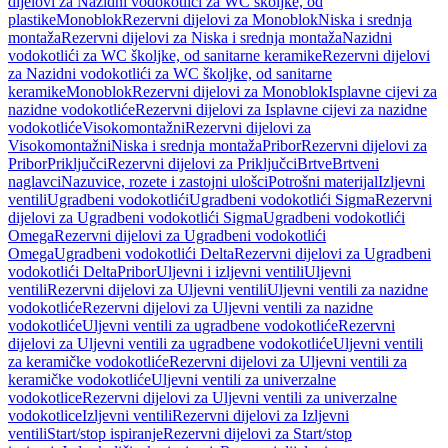
dijelovi za Nazidni vodokotlići za WC školjke, od
plastike
Monoblok
Rezervni dijelovi za Monoblok
Niska i srednja
montaža
Rezervni dijelovi za Niska i srednja montaža
Nazidni
vodokotlići za WC školjke, od sanitarne keramike
Rezervni dijelovi
za Nazidni vodokotlići za WC školjke, od sanitarne
keramike
Monoblok
Rezervni dijelovi za Monoblok
Isplavne cijevi za
nazidne vodokotliće
Rezervni dijelovi za Isplavne cijevi za nazidne
vodokotliće
Visokomontažni
Rezervni dijelovi za
Visokomontažni
Niska i srednja montaža
Pribor
Rezervni dijelovi za
Pribor
Priključci
Rezervni dijelovi za Priključci
Brtve
Brtveni
naglavci
Nazuvice, rozete i zastojni ulošci
Potrošni materijal
Izljevni
ventili
Ugradbeni vodokotlići
Ugradbeni vodokotlići Sigma
Rezervni
dijelovi za Ugradbeni vodokotlići Sigma
Ugradbeni vodokotlići
Omega
Rezervni dijelovi za Ugradbeni vodokotlići
Omega
Ugradbeni vodokotlići Delta
Rezervni dijelovi za Ugradbeni
vodokotlići Delta
Pribor
Uljevni i izljevni ventili
Uljevni
ventili
Rezervni dijelovi za Uljevni ventili
Uljevni ventili za nazidne
vodokotliće
Rezervni dijelovi za Uljevni ventili za nazidne
vodokotliće
Uljevni ventili za ugradbene vodokotliće
Rezervni
dijelovi za Uljevni ventili za ugradbene vodokotliće
Uljevni ventili
za keramičke vodokotliće
Rezervni dijelovi za Uljevni ventili za
keramičke vodokotliće
Uljevni ventili za univerzalne
vodokotlice
Rezervni dijelovi za Uljevni ventili za univerzalne
vodokotlice
Izljevni ventili
Rezervni dijelovi za Izljevni
ventili
Start/stop ispiranje
Rezervni dijelovi za Start/stop