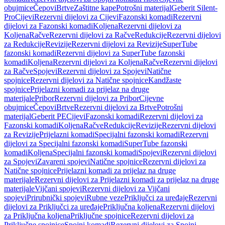
obujmice
Čepovi
Brtve
Zaštitne kape
Potrošni materijal
Geberit Silent-
Pro
Cijevi
Rezervni dijelovi za Cijevi
Fazonski komadi
Rezervni
dijelovi za Fazonski komadi
Koljena
Rezervni dijelovi za
Koljena
Račve
Rezervni dijelovi za Račve
Redukcije
Rezervni dijelovi
za Redukcije
Revizije
Rezervni dijelovi za Revizije
SuperTube
fazonski komadi
Rezervni dijelovi za SuperTube fazonski
komadi
Koljena
Rezervni dijelovi za Koljena
Račve
Rezervni dijelovi
za Račve
Spojevi
Rezervni dijelovi za Spojevi
Natične
spojnice
Rezervni dijelovi za Natične spojnice
Kandžaste
spojnice
Prijelazni komadi za prijelaz na druge
materijale
Pribor
Rezervni dijelovi za Pribor
Cijevne
obujmice
Čepovi
Brtve
Rezervni dijelovi za Brtve
Potrošni
materijal
Geberit PE
Cijevi
Fazonski komadi
Rezervni dijelovi za
Fazonski komadi
Koljena
Račve
Redukcije
Revizije
Rezervni dijelovi
za Revizije
Prijelazni komadi
Specijalni fazonski komadi
Rezervni
dijelovi za Specijalni fazonski komadi
SuperTube fazonski
komadi
Koljena
Specijalni fazonski komadi
Spojevi
Rezervni dijelovi
za Spojevi
Zavareni spojevi
Natične spojnice
Rezervni dijelovi za
Natične spojnice
Prijelazni komadi za prijelaz na druge
materijale
Rezervni dijelovi za Prijelazni komadi za prijelaz na druge
materijale
Vijčani spojevi
Rezervni dijelovi za Vijčani
spojevi
Prirubnički spojevi
Rubne veze
Priključci za uređaje
Rezervni
dijelovi za Priključci za uređaje
Priključna koljena
Rezervni dijelovi
za Priključna koljena
Priključne spojnice
Rezervni dijelovi za
Priključne spojnice
Spojni komadi
Rezervni dijelovi za Spojni