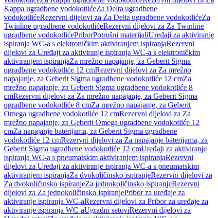
Kappa ugradbene vodokotliće
Za Delta ugradbene
vodokotliće
Rezervni dijelovi za Za Delta ugradbene vodokotliće
Za
Twinline ugradbene vodokotliće
Rezervni dijelovi za Za Twinline
ugradbene vodokotliće
Pribor
Potrošni materijali
Uređaji za aktiviranje
ispiranja WC-a s elektroničkim aktiviranjem ispiranja
Rezervni
dijelovi za Uređaji za aktiviranje ispiranja WC-a s elektroničkim
aktiviranjem ispiranja
Za mrežno napajanje, za Geberit Sigma
ugradbene vodokotliće 12 cm
Rezervni dijelovi za Za mrežno
napajanje, za Geberit Sigma ugradbene vodokotliće 12 cm
Za
mrežno napajanje, za Geberit Sigma ugradbene vodokotliće 8
cm
Rezervni dijelovi za Za mrežno napajanje, za Geberit Sigma
ugradbene vodokotliće 8 cm
Za mrežno napajanje, za Geberit
Omega ugradbene vodokotliće 12 cm
Rezervni dijelovi za Za
mrežno napajanje, za Geberit Omega ugradbene vodokotliće 12
cm
Za napajanje baterijama, za Geberit Sigma ugradbene
vodokotliće 12 cm
Rezervni dijelovi za Za napajanje baterijama, za
Geberit Sigma ugradbene vodokotliće 12 cm
Uređaji za aktiviranje
ispiranja WC-a s pneumatskim aktiviranjem ispiranja
Rezervni
dijelovi za Uređaji za aktiviranje ispiranja WC-a s pneumatskim
aktiviranjem ispiranja
Za dvokoličinsko ispiranje
Rezervni dijelovi za
Za dvokoličinsko ispiranje
Za jednokoličinsko ispiranje
Rezervni
dijelovi za Za jednokoličinsko ispiranje
Pribor za uređaje za
aktiviranje ispiranja WC-a
Rezervni dijelovi za Pribor za uređaje za
aktiviranje ispiranja WC-a
Ugradni setovi
Rezervni dijelovi za