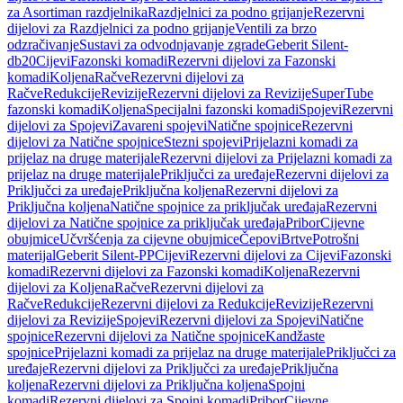
za Asortiman razdjelnika
Razdjelnici za podno grijanje
Rezervni
dijelovi za Razdjelnici za podno grijanje
Ventili za brzo
odzračivanje
Sustavi za odvodnjavanje zgrade
Geberit Silent-
db20
Cijevi
Fazonski komadi
Rezervni dijelovi za Fazonski
komadi
Koljena
Račve
Rezervni dijelovi za
Račve
Redukcije
Revizije
Rezervni dijelovi za Revizije
SuperTube
fazonski komadi
Koljena
Specijalni fazonski komadi
Spojevi
Rezervni
dijelovi za Spojevi
Zavareni spojevi
Natične spojnice
Rezervni
dijelovi za Natične spojnice
Stezni spojevi
Prijelazni komadi za
prijelaz na druge materijale
Rezervni dijelovi za Prijelazni komadi za
prijelaz na druge materijale
Priključci za uređaje
Rezervni dijelovi za
Priključci za uređaje
Priključna koljena
Rezervni dijelovi za
Priključna koljena
Natične spojnice za priključak uređaja
Rezervni
dijelovi za Natične spojnice za priključak uređaja
Pribor
Cijevne
obujmice
Učvršćenja za cijevne obujmice
Čepovi
Brtve
Potrošni
materijal
Geberit Silent-PP
Cijevi
Rezervni dijelovi za Cijevi
Fazonski
komadi
Rezervni dijelovi za Fazonski komadi
Koljena
Rezervni
dijelovi za Koljena
Račve
Rezervni dijelovi za
Račve
Redukcije
Rezervni dijelovi za Redukcije
Revizije
Rezervni
dijelovi za Revizije
Spojevi
Rezervni dijelovi za Spojevi
Natične
spojnice
Rezervni dijelovi za Natične spojnice
Kandžaste
spojnice
Prijelazni komadi za prijelaz na druge materijale
Priključci za
uređaje
Rezervni dijelovi za Priključci za uređaje
Priključna
koljena
Rezervni dijelovi za Priključna koljena
Spojni
komadi
Rezervni dijelovi za Spojni komadi
Pribor
Cijevne