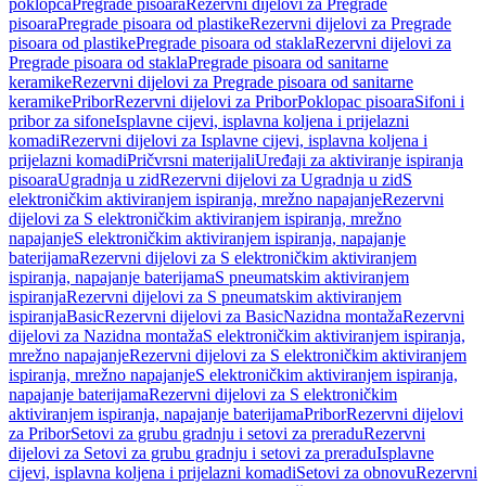
poklopca
Pregrade pisoara
Rezervni dijelovi za Pregrade
pisoara
Pregrade pisoara od plastike
Rezervni dijelovi za Pregrade
pisoara od plastike
Pregrade pisoara od stakla
Rezervni dijelovi za
Pregrade pisoara od stakla
Pregrade pisoara od sanitarne
keramike
Rezervni dijelovi za Pregrade pisoara od sanitarne
keramike
Pribor
Rezervni dijelovi za Pribor
Poklopac pisoara
Sifoni i
pribor za sifone
Isplavne cijevi, isplavna koljena i prijelazni
komadi
Rezervni dijelovi za Isplavne cijevi, isplavna koljena i
prijelazni komadi
Pričvrsni materijali
Uređaji za aktiviranje ispiranja
pisoara
Ugradnja u zid
Rezervni dijelovi za Ugradnja u zid
S
elektroničkim aktiviranjem ispiranja, mrežno napajanje
Rezervni
dijelovi za S elektroničkim aktiviranjem ispiranja, mrežno
napajanje
S elektroničkim aktiviranjem ispiranja, napajanje
baterijama
Rezervni dijelovi za S elektroničkim aktiviranjem
ispiranja, napajanje baterijama
S pneumatskim aktiviranjem
ispiranja
Rezervni dijelovi za S pneumatskim aktiviranjem
ispiranja
Basic
Rezervni dijelovi za Basic
Nazidna montaža
Rezervni
dijelovi za Nazidna montaža
S elektroničkim aktiviranjem ispiranja,
mrežno napajanje
Rezervni dijelovi za S elektroničkim aktiviranjem
ispiranja, mrežno napajanje
S elektroničkim aktiviranjem ispiranja,
napajanje baterijama
Rezervni dijelovi za S elektroničkim
aktiviranjem ispiranja, napajanje baterijama
Pribor
Rezervni dijelovi
za Pribor
Setovi za grubu gradnju i setovi za preradu
Rezervni
dijelovi za Setovi za grubu gradnju i setovi za preradu
Isplavne
cijevi, isplavna koljena i prijelazni komadi
Setovi za obnovu
Rezervni