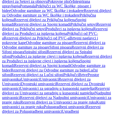
dijelovi za Setovi za obnovu
Pokrovne ploče
Integrirana
upravljanja
Pomagala
Priključci za WC školjke, pisoare i
bidee
Odvodne garniture za WC školjke i trokadere
Rezervni dijelovi
za Odvodne garniture za WC školjke i trokadere
Priključna
koljena
Rezervni dijelovi za Priključna koljena
Spojni
komadi
Rezervni dijelovi za Spojni komadi
Priključni setovi
Rezervni
dijelovi za Priključni setovi
Produžeci za isplavna koljena
Rezervni
dijelovi za Produžeci za isplavna koljena
Priključci od PVC-
a
Rezervni dijelovi za Priključci od PVC-a
Brtveni naglavci i
pokrovne kape
Odvodne garniture za pisoare
Rezervni dijelovi za
Odvodne garniture za pisoare
Sifoni pisoara
Rezervni dijelovi za
Sifoni pisoara
Spiralni sifoni
Rezervni dijelovi za Spiralni
sifoni
Produžeci za isplavne cijevi i isplavna koljena
Rezervni dijelovi
za Produžeci za isplavne cijevi i isplavna koljena
Spojni
komadi
Rezervni dijelovi za Spojni komadi
Odvodne garniture za
bidee
Rezervni dijelovi za Odvodne garniture za bidee
Lučni
sifoni
Rezervni dijelovi za Lučni sifoni
Priključci
Brtve
Prostor
umivaonika
Umivaonici
Umivaonici
Rezervni dijelovi za
Umivaonici
Dvostruki umivaonici
Rezervni dijelovi za Dvostruki
umivaonici
Umivaonici za ugradnju u kupaonski namještaj
Rezervni
dijelovi za Umivaonici za ugradnju u kupaonski namještaj
Nadpultni
umivaonici
Rezervni dijelovi za Nadpultni umivaonici
Umivaonici za
pranje ruku
Rezervni dijelovi za Umivaonici za pranje ruku
Kutni
umivaonici za pranje ruku
Poluugradbeni umivaonici
Rezervni
dijelovi za Poluugradbeni umivaonici
Ugradbeni