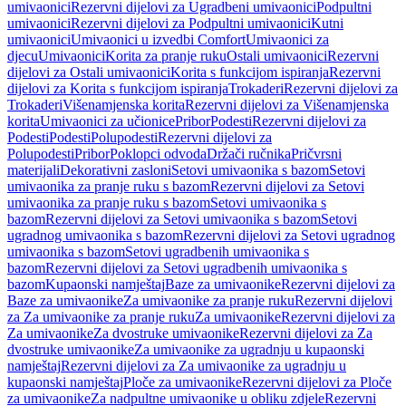
umivaonici
Rezervni dijelovi za Ugradbeni umivaonici
Podpultni
umivaonici
Rezervni dijelovi za Podpultni umivaonici
Kutni
umivaonici
Umivaonici u izvedbi Comfort
Umivaonici za
djecu
Umivaonici
Korita za pranje ruku
Ostali umivaonici
Rezervni
dijelovi za Ostali umivaonici
Korita s funkcijom ispiranja
Rezervni
dijelovi za Korita s funkcijom ispiranja
Trokaderi
Rezervni dijelovi za
Trokaderi
Višenamjenska korita
Rezervni dijelovi za Višenamjenska
korita
Umivaonici za učionice
Pribor
Podesti
Rezervni dijelovi za
Podesti
Podesti
Polupodesti
Rezervni dijelovi za
Polupodesti
Pribor
Poklopci odvoda
Držači ručnika
Pričvrsni
materijali
Dekorativni zasloni
Setovi umivaonika s bazom
Setovi
umivaonika za pranje ruku s bazom
Rezervni dijelovi za Setovi
umivaonika za pranje ruku s bazom
Setovi umivaonika s
bazom
Rezervni dijelovi za Setovi umivaonika s bazom
Setovi
ugradnog umivaonika s bazom
Rezervni dijelovi za Setovi ugradnog
umivaonika s bazom
Setovi ugradbenih umivaonika s
bazom
Rezervni dijelovi za Setovi ugradbenih umivaonika s
bazom
Kupaonski namještaj
Baze za umivaonike
Rezervni dijelovi za
Baze za umivaonike
Za umivaonike za pranje ruku
Rezervni dijelovi
za Za umivaonike za pranje ruku
Za umivaonike
Rezervni dijelovi za
Za umivaonike
Za dvostruke umivaonike
Rezervni dijelovi za Za
dvostruke umivaonike
Za umivaonike za ugradnju u kupaonski
namještaj
Rezervni dijelovi za Za umivaonike za ugradnju u
kupaonski namještaj
Ploče za umivaonike
Rezervni dijelovi za Ploče
za umivaonike
Za nadpultne umivaonike u obliku zdjele
Rezervni