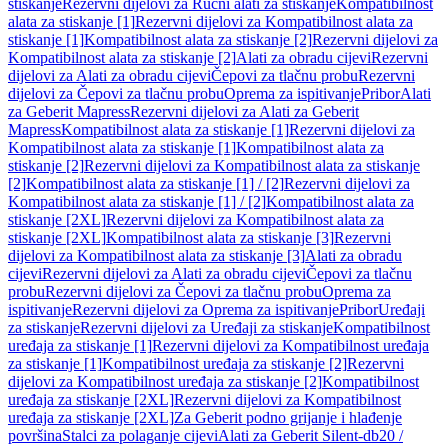
stiskanje
Rezervni dijelovi za Ručni alati za stiskanje
Kompatibilnost
alata za stiskanje [1]
Rezervni dijelovi za Kompatibilnost alata za
stiskanje [1]
Kompatibilnost alata za stiskanje [2]
Rezervni dijelovi za
Kompatibilnost alata za stiskanje [2]
Alati za obradu cijevi
Rezervni
dijelovi za Alati za obradu cijevi
Čepovi za tlačnu probu
Rezervni
dijelovi za Čepovi za tlačnu probu
Oprema za ispitivanje
Pribor
Alati
za Geberit Mapress
Rezervni dijelovi za Alati za Geberit
Mapress
Kompatibilnost alata za stiskanje [1]
Rezervni dijelovi za
Kompatibilnost alata za stiskanje [1]
Kompatibilnost alata za
stiskanje [2]
Rezervni dijelovi za Kompatibilnost alata za stiskanje
[2]
Kompatibilnost alata za stiskanje [1] / [2]
Rezervni dijelovi za
Kompatibilnost alata za stiskanje [1] / [2]
Kompatibilnost alata za
stiskanje [2XL]
Rezervni dijelovi za Kompatibilnost alata za
stiskanje [2XL]
Kompatibilnost alata za stiskanje [3]
Rezervni
dijelovi za Kompatibilnost alata za stiskanje [3]
Alati za obradu
cijevi
Rezervni dijelovi za Alati za obradu cijevi
Čepovi za tlačnu
probu
Rezervni dijelovi za Čepovi za tlačnu probu
Oprema za
ispitivanje
Rezervni dijelovi za Oprema za ispitivanje
Pribor
Uređaji
za stiskanje
Rezervni dijelovi za Uređaji za stiskanje
Kompatibilnost
uređaja za stiskanje [1]
Rezervni dijelovi za Kompatibilnost uređaja
za stiskanje [1]
Kompatibilnost uređaja za stiskanje [2]
Rezervni
dijelovi za Kompatibilnost uređaja za stiskanje [2]
Kompatibilnost
uređaja za stiskanje [2XL]
Rezervni dijelovi za Kompatibilnost
uređaja za stiskanje [2XL]
Za Geberit podno grijanje i hlađenje
površina
Stalci za polaganje cijevi
Alati za Geberit Silent-db20 /