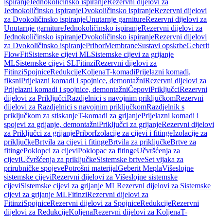
ispiranje
Jednokoličinsko ispiranje
Rezervni dijelovi za
Jednokoličinsko ispiranje
Dvokoličinsko ispiranje
Rezervni dijelovi
za Dvokoličinsko ispiranje
Unutarnje garniture
Rezervni dijelovi za
Unutarnje garniture
Jednokoličinsko ispiranje
Rezervni dijelovi za
Jednokoličinsko ispiranje
Dvokoličinsko ispiranje
Rezervni dijelovi
za Dvokoličinsko ispiranje
Pribor
Membrane
Sustavi opskrbe
Geberit
FlowFit
Sistemske cijevi ML
Sistemske cijevi za grijanje
ML
Sistemske cijevi SL
Fitinzi
Rezervni dijelovi za
Fitinzi
Spojnice
Redukcije
Koljena
T-komadi
Prijelazni komadi,
fiksni
Prijelazni komadi i spojnice, demontažni
Rezervni dijelovi za
Prijelazni komadi i spojnice, demontažni
Čepovi
Priključci
Rezervni
dijelovi za Priključci
Razdjelnici s navojnim priključkom
Rezervni
dijelovi za Razdjelnici s navojnim priključkom
Razdjelnik s
priključkom za stiskanje
T-komadi za grijanje
Prijelazni komadi i
spojevi za grijanje, demontažni
Priključci za grijanje
Rezervni dijelovi
za Priključci za grijanje
Pribor
Izolacije za cijevi i fitinge
Izolacije za
priključke
Brtvila za cijevi i fitinge
Brtvila za priključke
Brtve za
fitinge
Poklopci za cijevi
Poklopac za fitinge
Učvršćenja za
cijevi
Učvršćenja za priključke
Sistemske brtve
Set vijaka za
prirubničke spojeve
Potrošni materijal
Geberit Mepla
Višeslojne
sistemske cijevi
Rezervni dijelovi za Višeslojne sistemske
cijevi
Sistemske cijevi za grijanje ML
Rezervni dijelovi za Sistemske
cijevi za grijanje ML
Fitinzi
Rezervni dijelovi za
Fitinzi
Spojnice
Rezervni dijelovi za Spojnice
Redukcije
Rezervni
dijelovi za Redukcije
Koljena
Rezervni dijelovi za Koljena
T-