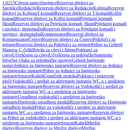
1.0215
Cijevni umeci
Spojnice
Rezervni dijelovi za
Spojnice
Redukcije
Rezervni dijelovi za Redukcije
Koljena
Rezervni
dijelovi za Koljena
T-komadi
Rezervni dijelovi za T-komadi
Križni
komadi
Rezervni dijelovi za Križni komadi
Prijelazni komadi,
fiksni
Rezervni dijelovi za Prijelazni komadi, fiksni
Prijelazni komadi
i spojnice, demontažni
Rezervni dijelovi za Prijelazni komadi i
spojnice, demontažni
Kompenzatori
Rezervni dijelovi za
Kompenzatori
Čepovi
Rezervni dijelovi za Čepovi
Priključci za
grijanje
Rezervni dijelovi za Priključci za grijanje
Pribor za Geberit
Mapress C-čelik
Brtvila za cijevi i fitinge
Poklopci za
cijevi
Učvršćenja za cijevi
Učvršćenja za priključke
Sistemske
brtve
Set vijaka za prirubničke spojeve
Geberit higijenski
sustav
Jedinice za higijensko ispiranje
Rezervni dijelovi za Jedinice
za higijensko ispiranje
Pribor za jedinice za higijensko
ispiranje
Senzori
Kabeli
Graničnik protoka
Poklopci i pokrovne
ploče
Vodokotlići i uređaji za aktiviranje ispiranja WC-a s uređajem
za higijensko ispiranje
Rezervni dijelovi za Vodokotlići i uređaji za
aktiviranje ispiranja WC-a s uređajem za higijensko
ispiranje
Ugradbeni vodokotlići s uređajem za higijensko
ispiranje
Higijenski ugradbeni moduli
Rezervni dijelovi za Higijenski
ugradbeni moduli
Pribor za vodokotliće i uređaje za aktiviranje
ispiranja WC-a s uređajem za higijensko ispiranje
Rezervni dijelovi
za Pribor za vodokotliće i uređaje za aktiviranje ispiranja WC-a s
uređajem za higijensko ispiranje
Senzori
Kabeli
Mrežni
dijelovi
Rezervni dijelovi za Mrežni dijelovi
Mrežne