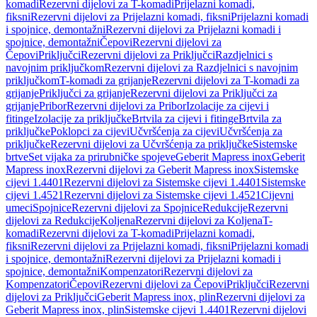
komadi
Rezervni dijelovi za T-komadi
Prijelazni komadi,
fiksni
Rezervni dijelovi za Prijelazni komadi, fiksni
Prijelazni komadi
i spojnice, demontažni
Rezervni dijelovi za Prijelazni komadi i
spojnice, demontažni
Čepovi
Rezervni dijelovi za
Čepovi
Priključci
Rezervni dijelovi za Priključci
Razdjelnici s
navojnim priključkom
Rezervni dijelovi za Razdjelnici s navojnim
priključkom
T-komadi za grijanje
Rezervni dijelovi za T-komadi za
grijanje
Priključci za grijanje
Rezervni dijelovi za Priključci za
grijanje
Pribor
Rezervni dijelovi za Pribor
Izolacije za cijevi i
fitinge
Izolacije za priključke
Brtvila za cijevi i fitinge
Brtvila za
priključke
Poklopci za cijevi
Učvršćenja za cijevi
Učvršćenja za
priključke
Rezervni dijelovi za Učvršćenja za priključke
Sistemske
brtve
Set vijaka za prirubničke spojeve
Geberit Mapress inox
Geberit
Mapress inox
Rezervni dijelovi za Geberit Mapress inox
Sistemske
cijevi 1.4401
Rezervni dijelovi za Sistemske cijevi 1.4401
Sistemske
cijevi 1.4521
Rezervni dijelovi za Sistemske cijevi 1.4521
Cijevni
umeci
Spojnice
Rezervni dijelovi za Spojnice
Redukcije
Rezervni
dijelovi za Redukcije
Koljena
Rezervni dijelovi za Koljena
T-
komadi
Rezervni dijelovi za T-komadi
Prijelazni komadi,
fiksni
Rezervni dijelovi za Prijelazni komadi, fiksni
Prijelazni komadi
i spojnice, demontažni
Rezervni dijelovi za Prijelazni komadi i
spojnice, demontažni
Kompenzatori
Rezervni dijelovi za
Kompenzatori
Čepovi
Rezervni dijelovi za Čepovi
Priključci
Rezervni
dijelovi za Priključci
Geberit Mapress inox, plin
Rezervni dijelovi za
Geberit Mapress inox, plin
Sistemske cijevi 1.4401
Rezervni dijelovi