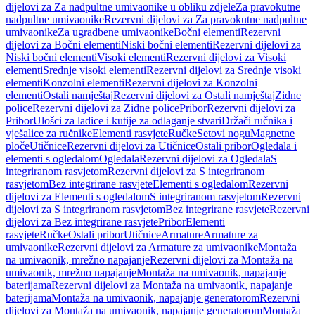
dijelovi za Za nadpultne umivaonike u obliku zdjele
Za pravokutne
nadpultne umivaonike
Rezervni dijelovi za Za pravokutne nadpultne
umivaonike
Za ugradbene umivaonike
Bočni elementi
Rezervni
dijelovi za Bočni elementi
Niski bočni elementi
Rezervni dijelovi za
Niski bočni elementi
Visoki elementi
Rezervni dijelovi za Visoki
elementi
Srednje visoki elementi
Rezervni dijelovi za Srednje visoki
elementi
Konzolni elementi
Rezervni dijelovi za Konzolni
elementi
Ostali namještaj
Rezervni dijelovi za Ostali namještaj
Zidne
police
Rezervni dijelovi za Zidne police
Pribor
Rezervni dijelovi za
Pribor
Ulošci za ladice i kutije za odlaganje stvari
Držači ručnika i
vješalice za ručnike
Elementi rasvjete
Ručke
Setovi nogu
Magnetne
ploče
Utičnice
Rezervni dijelovi za Utičnice
Ostali pribor
Ogledala i
elementi s ogledalom
Ogledala
Rezervni dijelovi za Ogledala
S
integriranom rasvjetom
Rezervni dijelovi za S integriranom
rasvjetom
Bez integrirane rasvjete
Elementi s ogledalom
Rezervni
dijelovi za Elementi s ogledalom
S integriranom rasvjetom
Rezervni
dijelovi za S integriranom rasvjetom
Bez integrirane rasvjete
Rezervni
dijelovi za Bez integrirane rasvjete
Pribor
Elementi
rasvjete
Ručke
Ostali pribor
Utičnice
Armature
Armature za
umivaonike
Rezervni dijelovi za Armature za umivaonike
Montaža
na umivaonik, mrežno napajanje
Rezervni dijelovi za Montaža na
umivaonik, mrežno napajanje
Montaža na umivaonik, napajanje
baterijama
Rezervni dijelovi za Montaža na umivaonik, napajanje
baterijama
Montaža na umivaonik, napajanje generatorom
Rezervni
dijelovi za Montaža na umivaonik, napajanje generatorom
Montaža