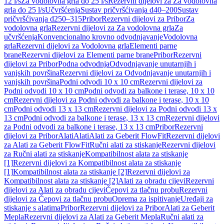
12 l/s
Za vodolovna grla do 25 l/s
Rezervni dijelovi za Za vodolovna
grla do 25 l/s
Učvršćenja
Sustav pričvršćivanja d40–200
Sustav
pričvršćivanja d250–315
Pribor
Rezervni dijelovi za Pribor
Za
vodolovna grla
Rezervni dijelovi za Za vodolovna grla
Za
učvršćenja
Konvencionalno krovno odvodnjavanje
Vodolovna
grla
Rezervni dijelovi za Vodolovna grla
Elementi parne
brane
Rezervni dijelovi za Elementi parne brane
Pribor
Rezervni
dijelovi za Pribor
Podna odvodnja
Odvodnjavanje unutarnjih i
vanjskih površina
Rezervni dijelovi za Odvodnjavanje unutarnjih i
vanjskih površina
Podni odvodi 10 x 10 cm
Rezervni dijelovi za
Podni odvodi 10 x 10 cm
Podni odvodi za balkone i terase, 10 x 10
cm
Rezervni dijelovi za Podni odvodi za balkone i terase, 10 x 10
cm
Podni odvodi 13 x 13 cm
Rezervni dijelovi za Podni odvodi 13 x
13 cm
Podni odvodi za balkone i terase, 13 x 13 cm
Rezervni dijelovi
za Podni odvodi za balkone i terase, 13 x 13 cm
Pribor
Rezervni
dijelovi za Pribor
Alati
Alati
Alati za Geberit FlowFit
Rezervni dijelovi
za Alati za Geberit FlowFit
Ručni alati za stiskanje
Rezervni dijelovi
za Ručni alati za stiskanje
Kompatibilnost alata za stiskanje
[1]
Rezervni dijelovi za Kompatibilnost alata za stiskanje
[1]
Kompatibilnost alata za stiskanje [2]
Rezervni dijelovi za
Kompatibilnost alata za stiskanje [2]
Alati za obradu cijevi
Rezervni
dijelovi za Alati za obradu cijevi
Čepovi za tlačnu probu
Rezervni
dijelovi za Čepovi za tlačnu probu
Oprema za ispitivanje
Uređaji za
stiskanje s alatima
Pribor
Rezervni dijelovi za Pribor
Alati za Geberit
Mepla
Rezervni dijelovi za Alati za Geberit Mepla
Ručni alati za