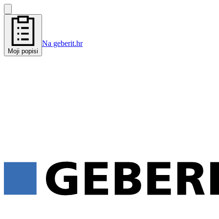
Na geberit.hr
Moji popisi