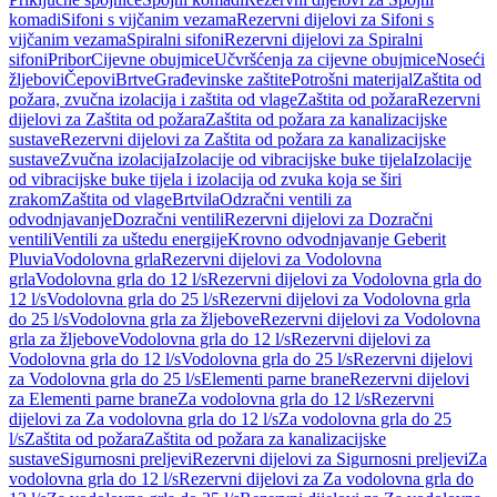
komadi
Sifoni s vijčanim vezama
Rezervni dijelovi za Sifoni s
vijčanim vezama
Spiralni sifoni
Rezervni dijelovi za Spiralni
sifoni
Pribor
Cijevne obujmice
Učvršćenja za cijevne obujmice
Noseći
žljebovi
Čepovi
Brtve
Građevinske zaštite
Potrošni materijal
Zaštita od
požara, zvučna izolacija i zaštita od vlage
Zaštita od požara
Rezervni
dijelovi za Zaštita od požara
Zaštita od požara za kanalizacijske
sustave
Rezervni dijelovi za Zaštita od požara za kanalizacijske
sustave
Zvučna izolacija
Izolacije od vibracijske buke tijela
Izolacije
od vibracijske buke tijela i izolacija od zvuka koja se širi
zrakom
Zaštita od vlage
Brtvila
Odzračni ventili za
odvodnjavanje
Dozračni ventili
Rezervni dijelovi za Dozračni
ventili
Ventili za uštedu energije
Krovno odvodnjavanje Geberit
Pluvia
Vodolovna grla
Rezervni dijelovi za Vodolovna
grla
Vodolovna grla do 12 l/s
Rezervni dijelovi za Vodolovna grla do
12 l/s
Vodolovna grla do 25 l/s
Rezervni dijelovi za Vodolovna grla
do 25 l/s
Vodolovna grla za žljebove
Rezervni dijelovi za Vodolovna
grla za žljebove
Vodolovna grla do 12 l/s
Rezervni dijelovi za
Vodolovna grla do 12 l/s
Vodolovna grla do 25 l/s
Rezervni dijelovi
za Vodolovna grla do 25 l/s
Elementi parne brane
Rezervni dijelovi
za Elementi parne brane
Za vodolovna grla do 12 l/s
Rezervni
dijelovi za Za vodolovna grla do 12 l/s
Za vodolovna grla do 25
l/s
Zaštita od požara
Zaštita od požara za kanalizacijske
sustave
Sigurnosni preljevi
Rezervni dijelovi za Sigurnosni preljevi
Za
vodolovna grla do 12 l/s
Rezervni dijelovi za Za vodolovna grla do