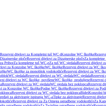
Rezervni dijelovi za Kompletni tuš WC-i
Konzolne WC školjke
Rezervn
Dizajnerske ploče
Rezervni dijelovi za Dizajnerske ploče
Za kompletne
 za Pribor
Za kompletne tuš WC-e
Za tuš WC sjedala
Rezervni dijelovi z
jelovi za Konzolne WC školjke
WC školjke
Rezervni dijelovi za WC ško
oljke
WC školjke za monoblok vodokotliće
Rezervni dijelovi za WC šk
oblok
WC sjedala
Rezervni dijelovi za WC sjedala
WC sjedala
Rezervni 
vni dijelovi za WC školjke, povišene
WC školjke, produljene
Rezervni d
la
Rezervni dijelovi za WC sjedala
WC sjedala bez poklopca
Rezervni di
ovi za Konzolne WC školjke
Podne WC školjke
Rezervni dijelovi za Po
oklopca
Rezervni dijelovi za WC sjedala bez poklopca
Bidei
Konzolni bi
uređaji za aktiviranje ispiranja WC-a
Tipke za aktiviranje
Rezervni dijelov
okotliće
Rezervni dijelovi za Za Omega ugradbene vodokotliće
Za Kapp
Delta ugradbene vodokotliće
Za Twinline ugradbene vodokotliće
Rezervni