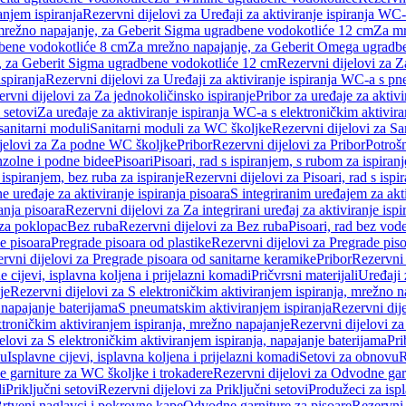
anjem ispiranja
Rezervni dijelovi za Uređaji za aktiviranje ispiranja WC-
 mrežno napajanje, za Geberit Sigma ugradbene vodokotliće 12 cm
Za mr
dbene vodokotliće 8 cm
Za mrežno napajanje, za Geberit Omega ugradb
a, za Geberit Sigma ugradbene vodokotliće 12 cm
Rezervni dijelovi za 
spiranja
Rezervni dijelovi za Uređaji za aktiviranje ispiranja WC-a s p
rvni dijelovi za Za jednokoličinsko ispiranje
Pribor za uređaje za aktiv
 setovi
Za uređaje za aktiviranje ispiranja WC-a s elektroničkim aktivira
sanitarni moduli
Sanitarni moduli za WC školjke
Rezervni dijelovi za S
jelovi za Za podne WC školjke
Pribor
Rezervni dijelovi za Pribor
Potrošn
nzolne i podne bidee
Pisoari
Pisoari, rad s ispiranjem, s rubom za ispiranj
s ispiranjem, bez ruba za ispiranje
Rezervni dijelovi za Pisoari, rad s ispi
 uređaje za aktiviranje ispiranja pisoara
S integriranim uređajem za akti
ranja pisoara
Rezervni dijelovi za Za integrirani uređaj za aktiviranje ispi
 za poklopac
Bez ruba
Rezervni dijelovi za Bez ruba
Pisoari, rad bez vod
e pisoara
Pregrade pisoara od plastike
Rezervni dijelovi za Pregrade piso
rvni dijelovi za Pregrade pisoara od sanitarne keramike
Pribor
Rezervni 
e cijevi, isplavna koljena i prijelazni komadi
Pričvrsni materijali
Uređaji 
je
Rezervni dijelovi za S elektroničkim aktiviranjem ispiranja, mrežno n
 napajanje baterijama
S pneumatskim aktiviranjem ispiranja
Rezervni dij
ktroničkim aktiviranjem ispiranja, mrežno napajanje
Rezervni dijelovi za
elovi za S elektroničkim aktiviranjem ispiranja, napajanje baterijama
Pri
du
Isplavne cijevi, isplavna koljena i prijelazni komadi
Setovi za obnovu
R
 garniture za WC školjke i trokadere
Rezervni dijelovi za Odvodne gar
i
Priključni setovi
Rezervni dijelovi za Priključni setovi
Produžeci za isp
rtveni naglavci i pokrovne kape
Odvodne garniture za pisoare
Rezervni 