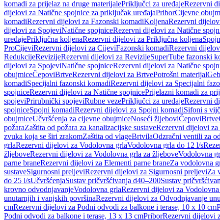
komadi za prijelaz na druge materijale
Priključci za uređaje
Rezervni di
dijelovi za Natične spojnice za priključak uređaja
Pribor
Cijevne obujm
komadi
Rezervni dijelovi za Fazonski komadi
Koljena
Rezervni dijelov
dijelovi za Spojevi
Natične spojnice
Rezervni dijelovi za Natične spojn
uređaje
Priključna koljena
Rezervni dijelovi za Priključna koljena
Spojn
Pro
Cijevi
Rezervni dijelovi za Cijevi
Fazonski komadi
Rezervni dijelo
Redukcije
Revizije
Rezervni dijelovi za Revizije
SuperTube fazonski k
dijelovi za Spojevi
Natične spojnice
Rezervni dijelovi za Natične spojn
obujmice
Čepovi
Brtve
Rezervni dijelovi za Brtve
Potrošni materijal
Geb
komadi
Specijalni fazonski komadi
Rezervni dijelovi za Specijalni fa
spojnice
Rezervni dijelovi za Natične spojnice
Prijelazni komadi za pri
spojevi
Prirubnički spojevi
Rubne veze
Priključci za uređaje
Rezervni di
spojnice
Spojni komadi
Rezervni dijelovi za Spojni komadi
Sifoni s vi
obujmice
Učvršćenja za cijevne obujmice
Noseći žljebovi
Čepovi
Brtve
požara
Zaštita od požara za kanalizacijske sustave
Rezervni dijelovi za
zvuka koja se širi zrakom
Zaštita od vlage
Brtvila
Odzračni ventili za 
grla
Rezervni dijelovi za Vodolovna grla
Vodolovna grla do 12 l/s
Rezer
žljebove
Rezervni dijelovi za Vodolovna grla za žljebove
Vodolovna grl
parne brane
Rezervni dijelovi za Elementi parne brane
Za vodolovna gr
sustave
Sigurnosni preljevi
Rezervni dijelovi za Sigurnosni preljevi
Za v
do 25 l/s
Učvršćenja
Sustav pričvršćivanja d40–200
Sustav pričvršćiv
krovno odvodnjavanje
Vodolovna grla
Rezervni dijelovi za Vodolovna
unutarnjih i vanjskih površina
Rezervni dijelovi za Odvodnjavanje unut
cm
Rezervni dijelovi za Podni odvodi za balkone i terase, 10 x 10 cm
P
Podni odvodi za balkone i terase, 13 x 13 cm
Pribor
Rezervni dijelovi 