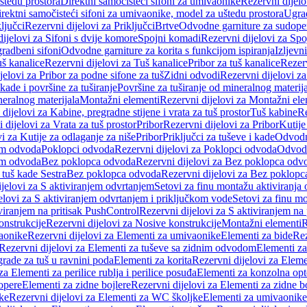
štedu prostora
Direktni samočisteći sifoni za umivaonike
Rezervni dijelo
irektni samočisteći sifoni za umivaonike, model za uštedu prostora
Ugrad
ljučci
Rezervni dijelovi za Priključci
Brtve
Odvodne garniture za sudope
ijelovi za Sifoni s dvije komore
Spojni komadi
Rezervni dijelovi za Sp
radbeni sifoni
Odvodne garniture za korita s funkcijom ispiranja
Izljevni
š kanalice
Rezervni dijelovi za Tuš kanalice
Pribor za tuš kanalice
Rezerv
jelovi za Pribor za podne sifone za tuš
Zidni odvodi
Rezervni dijelovi z
kade i površine za tuširanje
Površine za tuširanje od mineralnog materij
neralnog materijala
Montažni elementi
Rezervni dijelovi za Montažni ele
dijelovi za Kabine, pregradne stijene i vrata za tuš prostor
Tuš kabine
Re
 dijelovi za Vrata za tuš prostor
Pribor
Rezervni dijelovi za Pribor
Kutije
i za Kutije za odlaganje za niše
Pribor
Priključci za tuševe i kade
Odvodne
em odvoda
Poklopci odvoda
Rezervni dijelovi za Poklopci odvoda
Odvodn
em odvoda
Bez poklopca odvoda
Rezervni dijelovi za Bez poklopca odv
 tuš kade Sestra
Bez poklopca odvoda
Rezervni dijelovi za Bez poklop
jelovi za S aktiviranjem odvrtanjem
Setovi za finu montažu aktiviranja
elovi za S aktiviranjem odvrtanjem i priključkom vode
Setovi za finu mo
viranjem na pritisak PushControl
Rezervni dijelovi za S aktiviranjem na
onstrukcije
Rezervni dijelovi za Nosive konstrukcije
Montažni elementi
R
aonike
Rezervni dijelovi za Elementi za umivaonike
Elementi za bide
Rez
Rezervni dijelovi za Elementi za tuševe sa zidnim odvodom
Elementi za
grade za tuš u ravnini poda
Elementi za korita
Rezervni dijelovi za Eleme
za Elementi za perilice rublja i perilice posuđa
Elementi za konzolna opt
opere
Elementi za zidne bojlere
Rezervni dijelovi za Elementi za zidne b
ke
Rezervni dijelovi za Elementi za WC školjke
Elementi za umivaonike