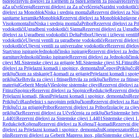
bide
Rezervni dijelovi za Elementi za bide
Elementi za pisoare
Rezervni
a
Za učvršćenja
Rezervni dijelovi za Za učvršćenja
Nazidni vodokotlići
dijelovi za Monoblok
Niska i srednja montaža
Rezervni dijelovi za Nis
sanitarne keramike
Monoblok
Rezervni dijelovi za Monoblok
Isplavne 
Visokomontažni
Niska i srednja montaža
Pribor
Rezervni dijelovi za Pr
vodokotlići
Ugradbeni vodokotlići Sigma
Rezervni dijelovi za Ugradb
dijelovi za Ugradbeni vodokotlići Delta
Pribor
Uljevni i izljevni ventili
vodokotliće
Uljevni ventili za ugradbene vodokotliće
Rezervni dijelovi
vodokotliće
Uljevni ventili za univerzalne vodokotlice
Rezervni dijelov
Start/stop ispiranje
Jednokoličinsko ispiranje
Rezervni dijelovi za Jedno
garniture
Jednokoličinsko ispiranje
Rezervni dijelovi za Jednokoličinsk
cijevi ML
Sistemske cijevi za grijanje ML
Sistemske cijevi SL
Fitinzi
Re
dijelovi za Prijelazni komadi i spojnice, demontažni
Čepovi
Priključci
R
priključkom za stiskanje
T-komadi za grijanje
Prijelazni komadi i spoje
priključke
Brtvila za cijevi i fitinge
Brtvila za priključke
Brtve za fitinge
materijal
Geberit Mepla
Višeslojne sistemske cijevi
Rezervni dijelovi za
Fitinzi
Spojnice
Rezervni dijelovi za Spojnice
Redukcije
Rezervni dijel
Prijelazni komadi, fiksni
Prijelazni komadi i spojnice, demontažni
Rezer
Priključci
Razdjelnici s navojnim priključkom
Rezervni dijelovi za Raz
Priključci za grijanje
Pribor
Rezervni dijelovi za Pribor
Izolacije za cijev
priključke
Rezervni dijelovi za Učvršćenja za priključke
Sistemske brt
1.4401
Rezervni dijelovi za Sistemske cijevi 1.4401
Sistemske cijevi 1
Redukcije
Koljena
Rezervni dijelovi za Koljena
T-komadi
Rezervni dij
dijelovi za Prijelazni komadi i spojnice, demontažni
Kompenzatori
Rez
plin
Rezervni dijelovi za Geberit Mapress inox, plin
Sistemske cijevi 1