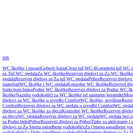
HR
WC školjke i pisoari
Geberit AquaClean tuš WC-i
Kompletni tuš WC-i
za Tuš WC sjedala
Za WC školjke
Rezervni dijelovi za Za WC školjke
sjedala
Rezervni dijelovi za Za tuš WC sjedala
Pribor
Rezervni dijelovi
materijali
WC školjke i WC sjedala
Konzolne WC školjke
Rezervni di
funkcijom bidea
Podne WC školjke
Rezervni dijelovi za Podne WC šk
školjke
Nazidni vodokotlići za WC školjke od sanitarne keramike
Mon
dijelovi za WC školjke u izvedbi Comfort
WC školjke, povišene
Rezer
Comfort
Rezervni dijelovi za WC sjedala u izvedbi Comfort
WC sjeda
dijelovi za WC školjke za djecu
Konzolne WC školjke
Rezervni dijel
za djecu
WC sjedala
Rezervni dijelovi za WC sjedala
WC sjedala bez p
za Podni bidei
Pribor
Rezervni dijelovi za Pribor
Tipke za aktiviranje i 
dijelovi za Za Sigma ugradbene vodokotliće
Za Omega ugradbene vod
vodokotliće
Za Delta ugradbene vodokotliće
Rezervni dijelovi za Za 