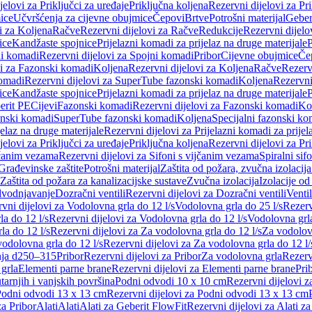
jelovi za Priključci za uređaje
Priključna koljena
Rezervni dijelovi za Pr
ice
Učvršćenja za cijevne obujmice
Čepovi
Brtve
Potrošni materijal
Geber
i za Koljena
Račve
Rezervni dijelovi za Račve
Redukcije
Rezervni dijelo
ice
Kandžaste spojnice
Prijelazni komadi za prijelaz na druge materijale
P
i komadi
Rezervni dijelovi za Spojni komadi
Pribor
Cijevne obujmice
Če
vi za Fazonski komadi
Koljena
Rezervni dijelovi za Koljena
Račve
Rezerv
omadi
Rezervni dijelovi za SuperTube fazonski komadi
Koljena
Rezervni
ice
Kandžaste spojnice
Prijelazni komadi za prijelaz na druge materijale
P
erit PE
Cijevi
Fazonski komadi
Rezervni dijelovi za Fazonski komadi
Ko
zonski komadi
SuperTube fazonski komadi
Koljena
Specijalni fazonski ko
jelaz na druge materijale
Rezervni dijelovi za Prijelazni komadi za prijel
jelovi za Priključci za uređaje
Priključna koljena
Rezervni dijelovi za Pr
jčanim vezama
Rezervni dijelovi za Sifoni s vijčanim vezama
Spiralni sif
Građevinske zaštite
Potrošni materijal
Zaštita od požara, zvučna izolacija 
 Zaštita od požara za kanalizacijske sustave
Zvučna izolacija
Izolacije od
odvodnjavanje
Dozračni ventili
Rezervni dijelovi za Dozračni ventili
Ventil
vni dijelovi za Vodolovna grla do 12 l/s
Vodolovna grla do 25 l/s
Rezerv
a do 12 l/s
Rezervni dijelovi za Vodolovna grla do 12 l/s
Vodolovna grla
la do 12 l/s
Rezervni dijelovi za Za vodolovna grla do 12 l/s
Za vodolovn
odolovna grla do 12 l/s
Rezervni dijelovi za Za vodolovna grla do 12 l/
anja d250–315
Pribor
Rezervni dijelovi za Pribor
Za vodolovna grla
Rezerv
 grla
Elementi parne brane
Rezervni dijelovi za Elementi parne brane
Pri
arnjih i vanjskih površina
Podni odvodi 10 x 10 cm
Rezervni dijelovi 
odni odvodi 13 x 13 cm
Rezervni dijelovi za Podni odvodi 13 x 13 cm
za Pribor
Alati
Alati
Alati za Geberit FlowFit
Rezervni dijelovi za Alati z