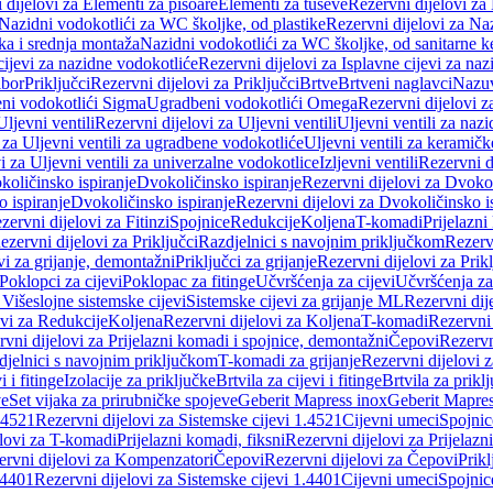
 dijelovi za Elementi za pisoare
Elementi za tuševe
Rezervni dijelovi za
Nazidni vodokotlići za WC školjke, od plastike
Rezervni dijelovi za Na
ka i srednja montaža
Nazidni vodokotlići za WC školjke, od sanitarne 
cijevi za nazidne vodokotliće
Rezervni dijelovi za Isplavne cijevi za na
ibor
Priključci
Rezervni dijelovi za Priključci
Brtve
Brtveni naglavci
Nazuvi
eni vodokotlići Sigma
Ugradbeni vodokotlići Omega
Rezervni dijelovi 
Uljevni ventili
Rezervni dijelovi za Uljevni ventili
Uljevni ventili za naz
 za Uljevni ventili za ugradbene vodokotliće
Uljevni ventili za keramič
i za Uljevni ventili za univerzalne vodokotlice
Izljevni ventili
Rezervni di
količinsko ispiranje
Dvokoličinsko ispiranje
Rezervni dijelovi za Dvokol
o ispiranje
Dvokoličinsko ispiranje
Rezervni dijelovi za Dvokoličinsko i
zervni dijelovi za Fitinzi
Spojnice
Redukcije
Koljena
T-komadi
Prijelazni
ezervni dijelovi za Priključci
Razdjelnici s navojnim priključkom
Rezerv
vi za grijanje, demontažni
Priključci za grijanje
Rezervni dijelovi za Prikl
Poklopci za cijevi
Poklopac za fitinge
Učvršćenja za cijevi
Učvršćenja za
 Višeslojne sistemske cijevi
Sistemske cijevi za grijanje ML
Rezervni dij
ovi za Redukcije
Koljena
Rezervni dijelovi za Koljena
T-komadi
Rezervni
vni dijelovi za Prijelazni komadi i spojnice, demontažni
Čepovi
Rezervn
djelnici s navojnim priključkom
T-komadi za grijanje
Rezervni dijelovi 
i i fitinge
Izolacije za priključke
Brtvila za cijevi i fitinge
Brtvila za prikl
ve
Set vijaka za prirubničke spojeve
Geberit Mapress inox
Geberit Mapres
.4521
Rezervni dijelovi za Sistemske cijevi 1.4521
Cijevni umeci
Spojnic
elovi za T-komadi
Prijelazni komadi, fiksni
Rezervni dijelovi za Prijelazn
ervni dijelovi za Kompenzatori
Čepovi
Rezervni dijelovi za Čepovi
Prikl
.4401
Rezervni dijelovi za Sistemske cijevi 1.4401
Cijevni umeci
Spojnic