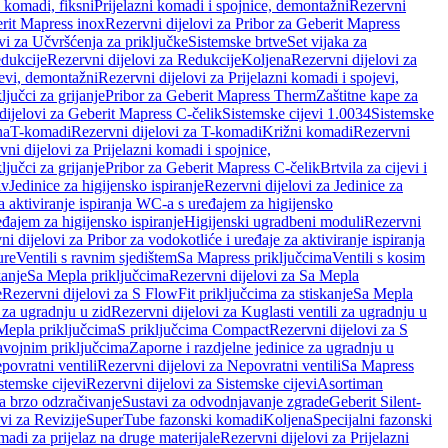
i komadi, fiksni
Prijelazni komadi i spojnice, demontažni
Rezervni
rit Mapress inox
Rezervni dijelovi za Pribor za Geberit Mapress
vi za Učvršćenja za priključke
Sistemske brtve
Set vijaka za
dukcije
Rezervni dijelovi za Redukcije
Koljena
Rezervni dijelovi za
jevi, demontažni
Rezervni dijelovi za Prijelazni komadi i spojevi,
ljučci za grijanje
Pribor za Geberit Mapress Therm
Zaštitne kape za
dijelovi za Geberit Mapress C-čelik
Sistemske cijevi 1.0034
Sistemske
na
T-komadi
Rezervni dijelovi za T-komadi
Križni komadi
Rezervni
ni dijelovi za Prijelazni komadi i spojnice,
ljučci za grijanje
Pribor za Geberit Mapress C-čelik
Brtvila za cijevi i
av
Jedinice za higijensko ispiranje
Rezervni dijelovi za Jedinice za
za aktiviranje ispiranja WC-a s uređajem za higijensko
đajem za higijensko ispiranje
Higijenski ugradbeni moduli
Rezervni
i dijelovi za Pribor za vodokotliće i uređaje za aktiviranje ispiranja
ure
Ventili s ravnim sjedištem
Sa Mapress priključcima
Ventili s kosim
kanje
Sa Mepla priključcima
Rezervni dijelovi za Sa Mepla
e
Rezervni dijelovi za S FlowFit priključcima za stiskanje
Sa Mepla
i za ugradnju u zid
Rezervni dijelovi za Kuglasti ventili za ugradnju u
 Mepla priključcima
S priključcima Compact
Rezervni dijelovi za S
avojnim priključcima
Zaporne i razdjelne jedinice za ugradnju u
povratni ventili
Rezervni dijelovi za Nepovratni ventili
Sa Mapress
stemske cijevi
Rezervni dijelovi za Sistemske cijevi
Asortiman
za brzo odzračivanje
Sustavi za odvodnjavanje zgrade
Geberit Silent-
vi za Revizije
SuperTube fazonski komadi
Koljena
Specijalni fazonski
madi za prijelaz na druge materijale
Rezervni dijelovi za Prijelazni