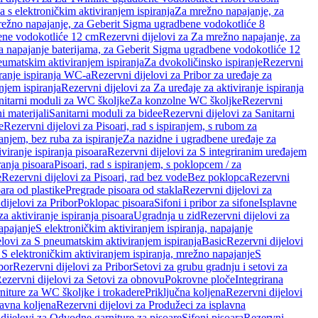
a s elektroničkim aktiviranjem ispiranja
Za mrežno napajanje, za
ežno napajanje, za Geberit Sigma ugradbene vodokotliće 8
ene vodokotliće 12 cm
Rezervni dijelovi za Za mrežno napajanje, za
Za napajanje baterijama, za Geberit Sigma ugradbene vodokotliće 12
neumatskim aktiviranjem ispiranja
Za dvokoličinsko ispiranje
Rezervni
iranje ispiranja WC-a
Rezervni dijelovi za Pribor za uređaje za
njem ispiranja
Rezervni dijelovi za Za uređaje za aktiviranje ispiranja
anitarni moduli za WC školjke
Za konzolne WC školjke
Rezervni
i materijali
Sanitarni moduli za bidee
Rezervni dijelovi za Sanitarni
e
Rezervni dijelovi za Pisoari, rad s ispiranjem, s rubom za
ranjem, bez ruba za ispiranje
Za nazidne i ugradbene uređaje za
viranje ispiranja pisoara
Rezervni dijelovi za S integriranim uređajem
ranja pisoara
Pisoari, rad s ispiranjem, s poklopcem / za
e
Rezervni dijelovi za Pisoari, rad bez vode
Bez poklopca
Rezervni
ara od plastike
Pregrade pisoara od stakla
Rezervni dijelovi za
dijelovi za Pribor
Poklopac pisoara
Sifoni i pribor za sifone
Isplavne
za aktiviranje ispiranja pisoara
Ugradnja u zid
Rezervni dijelovi za
apajanje
S elektroničkim aktiviranjem ispiranja, napajanje
elovi za S pneumatskim aktiviranjem ispiranja
Basic
Rezervni dijelovi
 S elektroničkim aktiviranjem ispiranja, mrežno napajanje
S
bor
Rezervni dijelovi za Pribor
Setovi za grubu gradnju i setovi za
ezervni dijelovi za Setovi za obnovu
Pokrovne ploče
Integrirana
niture za WC školjke i trokadere
Priključna koljena
Rezervni dijelovi
lavna koljena
Rezervni dijelovi za Produžeci za isplavna
dijelovi za Odvodne garniture za pisoare
Sifoni pisoara
Rezervni