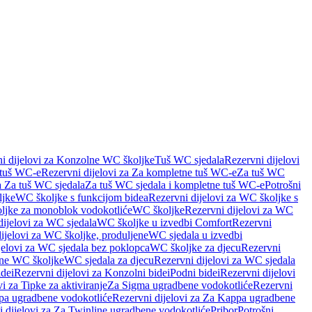
i dijelovi za Konzolne WC školjke
Tuš WC sjedala
Rezervni dijelovi
 tuš WC-e
Rezervni dijelovi za Za kompletne tuš WC-e
Za tuš WC
a Za tuš WC sjedala
Za tuš WC sjedala i kompletne tuš WC-e
Potrošni
ljke
WC školjke s funkcijom bidea
Rezervni dijelovi za WC školjke s
oljke za monoblok vodokotliće
WC školjke
Rezervni dijelovi za WC
dijelovi za WC sjedala
WC školjke u izvedbi Comfort
Rezervni
ijelovi za WC školjke, produljene
WC sjedala u izvedbi
jelovi za WC sjedala bez poklopca
WC školjke za djecu
Rezervni
dne WC školjke
WC sjedala za djecu
Rezervni dijelovi za WC sjedala
dei
Rezervni dijelovi za Konzolni bidei
Podni bidei
Rezervni dijelovi
i za Tipke za aktiviranje
Za Sigma ugradbene vodokotliće
Rezervni
a ugradbene vodokotliće
Rezervni dijelovi za Za Kappa ugradbene
 dijelovi za Za Twinline ugradbene vodokotliće
Pribor
Potrošni