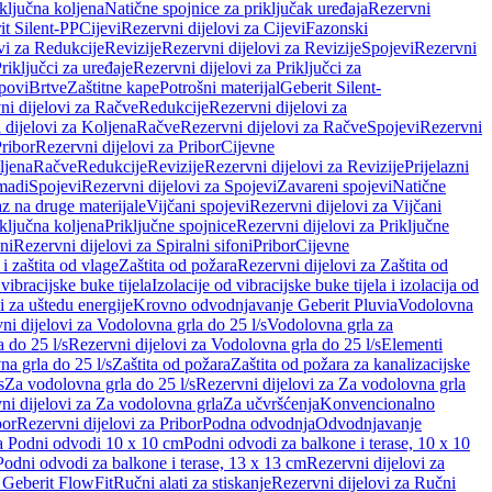
iključna koljena
Natične spojnice za priključak uređaja
Rezervni
it Silent-PP
Cijevi
Rezervni dijelovi za Cijevi
Fazonski
vi za Redukcije
Revizije
Rezervni dijelovi za Revizije
Spojevi
Rezervni
riključci za uređaje
Rezervni dijelovi za Priključci za
povi
Brtve
Zaštitne kape
Potrošni materijal
Geberit Silent-
ni dijelovi za Račve
Redukcije
Rezervni dijelovi za
 dijelovi za Koljena
Račve
Rezervni dijelovi za Račve
Spojevi
Rezervni
ribor
Rezervni dijelovi za Pribor
Cijevne
ljena
Račve
Redukcije
Revizije
Rezervni dijelovi za Revizije
Prijelazni
madi
Spojevi
Rezervni dijelovi za Spojevi
Zavareni spojevi
Natične
az na druge materijale
Vijčani spojevi
Rezervni dijelovi za Vijčani
iključna koljena
Priključne spojnice
Rezervni dijelovi za Priključne
oni
Rezervni dijelovi za Spiralni sifoni
Pribor
Cijevne
i zaštita od vlage
Zaštita od požara
Rezervni dijelovi za Zaštita od
 vibracijske buke tijela
Izolacije od vibracijske buke tijela i izolacija od
i za uštedu energije
Krovno odvodnjavanje Geberit Pluvia
Vodolovna
ni dijelovi za Vodolovna grla do 25 l/s
Vodolovna grla za
 do 25 l/s
Rezervni dijelovi za Vodolovna grla do 25 l/s
Elementi
a grla do 25 l/s
Zaštita od požara
Zaštita od požara za kanalizacijske
s
Za vodolovna grla do 25 l/s
Rezervni dijelovi za Za vodolovna grla
ni dijelovi za Za vodolovna grla
Za učvršćenja
Konvencionalno
bor
Rezervni dijelovi za Pribor
Podna odvodnja
Odvodnjavanje
za Podni odvodi 10 x 10 cm
Podni odvodi za balkone i terase, 10 x 10
Podni odvodi za balkone i terase, 13 x 13 cm
Rezervni dijelovi za
a Geberit FlowFit
Ručni alati za stiskanje
Rezervni dijelovi za Ručni