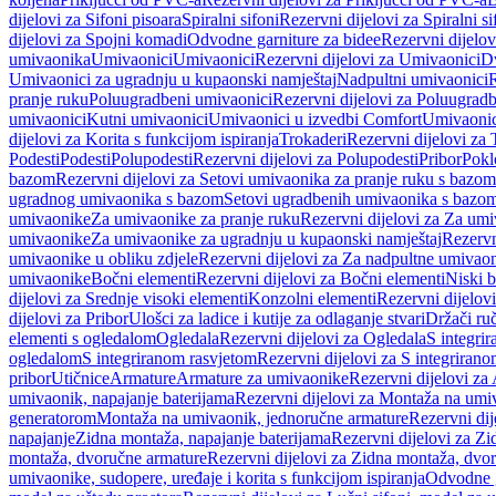
dijelovi za Sifoni pisoara
Spiralni sifoni
Rezervni dijelovi za Spiralni si
dijelovi za Spojni komadi
Odvodne garniture za bidee
Rezervni dijelov
umivaonika
Umivaonici
Umivaonici
Rezervni dijelovi za Umivaonici
Dv
Umivaonici za ugradnju u kupaonski namještaj
Nadpultni umivaonici
R
pranje ruku
Poluugradbeni umivaonici
Rezervni dijelovi za Poluugrad
umivaonici
Kutni umivaonici
Umivaonici u izvedbi Comfort
Umivaonic
dijelovi za Korita s funkcijom ispiranja
Trokaderi
Rezervni dijelovi za 
Podesti
Podesti
Polupodesti
Rezervni dijelovi za Polupodesti
Pribor
Pokl
bazom
Rezervni dijelovi za Setovi umivaonika za pranje ruku s bazom
ugradnog umivaonika s bazom
Setovi ugradbenih umivaonika s bazo
umivaonike
Za umivaonike za pranje ruku
Rezervni dijelovi za Za umi
umivaonike
Za umivaonike za ugradnju u kupaonski namještaj
Rezervn
umivaonike u obliku zdjele
Rezervni dijelovi za Za nadpultne umivaon
umivaonike
Bočni elementi
Rezervni dijelovi za Bočni elementi
Niski b
dijelovi za Srednje visoki elementi
Konzolni elementi
Rezervni dijelov
dijelovi za Pribor
Ulošci za ladice i kutije za odlaganje stvari
Držači ruč
elementi s ogledalom
Ogledala
Rezervni dijelovi za Ogledala
S integri
ogledalom
S integriranom rasvjetom
Rezervni dijelovi za S integriran
pribor
Utičnice
Armature
Armature za umivaonike
Rezervni dijelovi za
umivaonik, napajanje baterijama
Rezervni dijelovi za Montaža na umiv
generatorom
Montaža na umivaonik, jednoručne armature
Rezervni di
napajanje
Zidna montaža, napajanje baterijama
Rezervni dijelovi za Zi
montaža, dvoručne armature
Rezervni dijelovi za Zidna montaža, dvo
umivaonike, sudopere, uređaje i korita s funkcijom ispiranja
Odvodne g