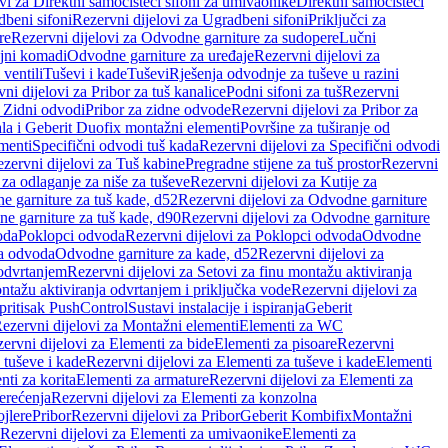
vi za Direktni samočisteći sifoni za umivaonike
Direktni samočisteći
beni sifoni
Rezervni dijelovi za Ugradbeni sifoni
Priključci za
re
Rezervni dijelovi za Odvodne garniture za sudopere
Lučni
ojni komadi
Odvodne garniture za uređaje
Rezervni dijelovi za
 ventili
Tuševi i kade
Tuševi
Rješenja odvodnje za tuševe u razini
ni dijelovi za Pribor za tuš kanalice
Podni sifoni za tuš
Rezervni
a Zidni odvodi
Pribor za zidne odvode
Rezervni dijelovi za Pribor za
ala i Geberit Duofix montažni elementi
Površine za tuširanje od
menti
Specifični odvodi tuš kada
Rezervni dijelovi za Specifični odvodi
zervni dijelovi za Tuš kabine
Pregradne stijene za tuš prostor
Rezervni
 za odlaganje za niše za tuševe
Rezervni dijelovi za Kutije za
 garniture za tuš kade, d52
Rezervni dijelovi za Odvodne garniture
e garniture za tuš kade, d90
Rezervni dijelovi za Odvodne garniture
oda
Poklopci odvoda
Rezervni dijelovi za Poklopci odvoda
Odvodne
ca odvoda
Odvodne garniture za kade, d52
Rezervni dijelovi za
 odvrtanjem
Rezervni dijelovi za Setovi za finu montažu aktiviranja
ntažu aktiviranja odvrtanjem i priključka vode
Rezervni dijelovi za
 pritisak PushControl
Sustavi instalacije i ispiranja
Geberit
ezervni dijelovi za Montažni elementi
Elementi za WC
ervni dijelovi za Elementi za bide
Elementi za pisoare
Rezervni
 tuševe i kade
Rezervni dijelovi za Elementi za tuševe i kade
Elementi
nti za korita
Elementi za armature
Rezervni dijelovi za Elementi za
erećenja
Rezervni dijelovi za Elementi za konzolna
ojlere
Pribor
Rezervni dijelovi za Pribor
Geberit Kombifix
Montažni
Rezervni dijelovi za Elementi za umivaonike
Elementi za