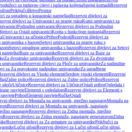
rodužeci za isplavne cijevi i isplavna koljena
Spojni komadi
Rezervni
sifoni
Priključci
Brtve
Prostor
ci za ugradnju u kupaonski namještaj
Rezervni dijelovi za
ervni dijelovi za Umivaonici za pranje ruku
Kutni umivaonici za
mivaonici
Podpultni umivaonici
Rezervni dijelovi za Podpultni
ijelovi za Ostali umivaonici
Korita s funkcijom ispiranja
Rezervni
ta
Umivaonici za učionice
Pribor
Podesti
Rezervni dijelovi za
i umivaonika s bazom
Setovi umivaonika za pranje ruku s
bazom
Setovi ugradnog umivaonika s bazom
Rezervni dijelovi za Setovi
 namještaj
Baze za umivaonike
Rezervni dijelovi za Baze za
ike
Za dvostruke umivaonike
Rezervni dijelovi za Za dvostruke
a umivaonike
Rezervni dijelovi za Ploče za umivaonike
Za nadpultne
lovi za Za pravokutne nadpultne umivaonike
Za ugradbene
Rezervni dijelovi za Visoki elementi
Srednje visoki elementi
Rezervni
štaj
Zidne police
Rezervni dijelovi za Zidne police
Pribor
Rezervni
 ploče
Utičnice
Rezervni dijelovi za Utičnice
Ostali pribor
Ogledala i
irane rasvjete
Elementi s ogledalom
Rezervni dijelovi za Elementi s
 rasvjete
Pribor
Elementi rasvjete
Ručke
Ostali
rvni dijelovi za Montaža na umivaonik, mrežno napajanje
Montaža na
orom
Rezervni dijelovi za Montaža na umivaonik, napajanje
režno napajanje
Rezervni dijelovi za Zidna montaža, mrežno
om
Rezervni dijelovi za Zidna montaža, napajanje generatorom
Zidna
nike
Rezervni dijelovi za Za armature za umivaonike
Priključci za
ivaonike
Lučni sifoni
Rezervni dijelovi za Lučni sifoni
Lučni sifoni,