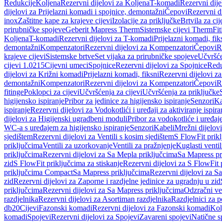
Redukcije
Koljena
Rezervni dijelovi za Koljena
T-komadi
Rezervni dij
dijelovi za Prijelazni komadi i spojnice, demontažni
Čepovi
Rezervni d
inox
Zaštitne kape za krajeve cijevi
Izolacije za priključke
Brtvila za cije
prirubničke spojeve
Geberit Mapress Therm
Sistemske cijevi Therm
Fit
Koljena
T-komadi
Rezervni dijelovi za T-komadi
Prijelazni komadi, fik
demontažni
Kompenzatori
Rezervni dijelovi za Kompenzatori
Čepovi
R
krajeve cijevi
Sistemske brtve
Set vijaka za prirubničke spojeve
Učvršće
cijevi 1.0215
Cijevni umeci
Spojnice
Rezervni dijelovi za Spojnice
Redu
dijelovi za Križni komadi
Prijelazni komadi, fiksni
Rezervni dijelovi za
demontažni
Kompenzatori
Rezervni dijelovi za Kompenzatori
Čepovi
R
fitinge
Poklopci za cijevi
Učvršćenja za cijevi
Učvršćenja za priključke
higijensko ispiranje
Pribor za jedinice za higijensko ispiranje
Senzori
Ka
ispiranje
Rezervni dijelovi za Vodokotlići i uređaji za aktiviranje ispi
dijelovi za Higijenski ugradbeni moduli
Pribor za vodokotliće i uređaj
WC-a s uređajem za higijensko ispiranje
Senzori
Kabeli
Mrežni dijelovi
sjedištem
Rezervni dijelovi za Ventili s kosim sjedištem
S FlowFit prikl
priključcima
Ventili za uzorkovanje
Ventili za pražnjenje
Kuglasti ventil
priključcima
Rezervni dijelovi za Sa Mepla priključcima
Sa Mapress pr
zid
S FlowFit priključcima za stiskanje
Rezervni dijelovi za S FlowFit 
priključcima Compact
Sa Mapress priključcima
Rezervni dijelovi za S
zid
Rezervni dijelovi za Zaporne i razdjelne jedinice za ugradnju u zid
priključcima
Rezervni dijelovi za Sa Mapress priključcima
Odzračni ven
razdjelnika
Rezervni dijelovi za Asortiman razdjelnika
Razdjelnici za p
db20
Cijevi
Fazonski komadi
Rezervni dijelovi za Fazonski komadi
Kol
komadi
Spojevi
Rezervni dijelovi za Spojevi
Zavareni spojevi
Natične s