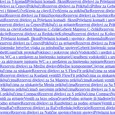
elovi za T-komadi
Prijelazni komadi, fiksni
Rezervni dijelovi za Prijelazn
ijelovi za Čepovi
Priključci
Rezervni dijelovi za Priključci
Pribor za Gebe
vi i fitinge
Učvršćenja za cijevi
Učvršćenja za priključke
Rezervni dijelo
inzi
Rezervni dijelovi za Fitinzi
Spojnice
Rezervni dijelovi za Spojnice
Re
sni
Rezervni dijelovi za Prijelazni komadi, fiksni
Prijelazni komadi i spo
ezervni dijelovi za Čepovi
Priključci za grijanje
Rezervni dijelovi za Prik
nja za cijevi
Geberit Mapress C-čelik
Geberit Mapress C-čelik
Rezervni 
kcije
Rezervni dijelovi za Redukcije
Koljena
Rezervni dijelovi za Kolje
 Prijelazni komadi, fiksni
Prijelazni komadi i spojnice, demontažni
Rezerv
ezervni dijelovi za Čepovi
Priključci za grijanje
Rezervni dijelovi za Prik
Sistemske brtve
Set vijaka za prirubničke spojeve
Geberit higijenski sust
beli
Graničnik protoka
Poklopci i pokrovne ploče
Vodokotlići i uređaji 
ranja WC-a s uređajem za higijensko ispiranje
Ugradbeni vodokotlići s ure
e za aktiviranje ispiranja WC-a s uređajem za higijensko ispiranje
Rezervn
Rezervni dijelovi za Mrežni dijelovi
Mrežne komponente
Cijevne armat
jučcima za stiskanje
Rezervni dijelovi za S FlowFit priključcima za stis
i
Rezervni dijelovi za Kuglasti ventili
S FlowFit priključcima za stiskanj
iključcima
Rezervni dijelovi za Sa Mapress priključcima
Kuglasti ventil
priključcima za stiskanje
Sa Mepla priključcima
Rezervni dijelovi za Sa
a Mapress priključcima
S navojnim priključcima
Rezervni dijelovi za S n
S priključcima Compact
Rezervni dijelovi za S priključcima Compact
Ne
tili za grijanje
Ventili za brzo odzračivanje
Podno grijanje ili hlađenje
Si
odno grijanje
Rezervni dijelovi za Razdjelnici za podno grijanje
Ventili 
jena
Račve
Rezervni dijelovi za Račve
Redukcije
Revizije
Rezervni dijelo
pojnice
Rezervni dijelovi za Natične spojnice
Stezni spojevi
Prijelazni ko