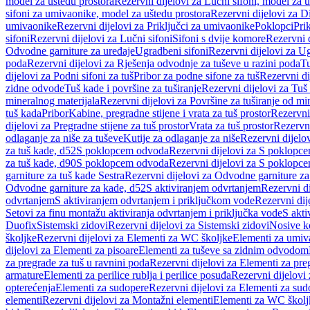
model za uštedu prostora
Rezervni dijelovi za Lučni sifoni, model za u
sifoni za umivaonike, model za uštedu prostora
Rezervni dijelovi za D
umivaonike
Rezervni dijelovi za Priključci za umivaonike
Poklopci
Prik
sifoni
Rezervni dijelovi za Lučni sifoni
Sifoni s dvije komore
Rezervni d
Odvodne garniture za uređaje
Ugradbeni sifoni
Rezervni dijelovi za Ug
poda
Rezervni dijelovi za Rješenja odvodnje za tuševe u razini poda
Tu
dijelovi za Podni sifoni za tuš
Pribor za podne sifone za tuš
Rezervni di
zidne odvode
Tuš kade i površine za tuširanje
Rezervni dijelovi za Tuš 
mineralnog materijala
Rezervni dijelovi za Površine za tuširanje od mi
tuš kada
Pribor
Kabine, pregradne stijene i vrata za tuš prostor
Rezervni 
dijelovi za Pregradne stijene za tuš prostor
Vrata za tuš prostor
Rezervni
odlaganje za niše za tuševe
Kutije za odlaganje za niše
Rezervni dijelov
za tuš kade, d52
S poklopcem odvoda
Rezervni dijelovi za S poklopc
za tuš kade, d90
S poklopcem odvoda
Rezervni dijelovi za S poklopc
garniture za tuš kade Sestra
Rezervni dijelovi za Odvodne garniture za
Odvodne garniture za kade, d52
S aktiviranjem odvrtanjem
Rezervni di
odvrtanjem
S aktiviranjem odvrtanjem i priključkom vode
Rezervni dij
Setovi za finu montažu aktiviranja odvrtanjem i priključka vode
S akti
Duofix
Sistemski zidovi
Rezervni dijelovi za Sistemski zidovi
Nosive k
školjke
Rezervni dijelovi za Elementi za WC školjke
Elementi za umiv
dijelovi za Elementi za pisoare
Elementi za tuševe sa zidnim odvodom
za pregrade za tuš u ravnini poda
Rezervni dijelovi za Elementi za pre
armature
Elementi za perilice rublja i perilice posuđa
Rezervni dijelovi 
opterećenja
Elementi za sudopere
Rezervni dijelovi za Elementi za sud
elementi
Rezervni dijelovi za Montažni elementi
Elementi za WC školj