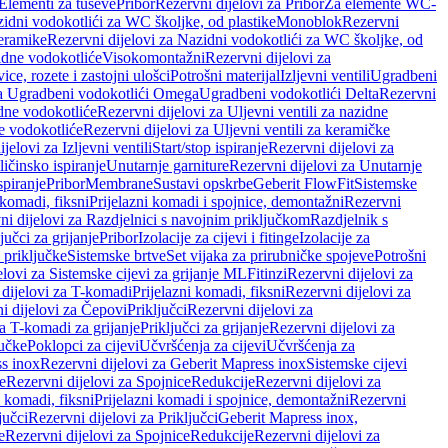
 Elementi za tuševe
Pribor
Rezervni dijelovi za Pribor
Za elemente WC-
zidni vodokotlići za WC školjke, od plastike
Monoblok
Rezervni
keramike
Rezervni dijelovi za Nazidni vodokotlići za WC školjke, od
zidne vodokotliće
Visokomontažni
Rezervni dijelovi za
ce, rozete i zastojni ulošci
Potrošni materijal
Izljevni ventili
Ugradbeni
za Ugradbeni vodokotlići Omega
Ugradbeni vodokotlići Delta
Rezervni
idne vodokotliće
Rezervni dijelovi za Uljevni ventili za nazidne
ke vodokotliće
Rezervni dijelovi za Uljevni ventili za keramičke
jelovi za Izljevni ventili
Start/stop ispiranje
Rezervni dijelovi za
ičinsko ispiranje
Unutarnje garniture
Rezervni dijelovi za Unutarnje
spiranje
Pribor
Membrane
Sustavi opskrbe
Geberit FlowFit
Sistemske
 komadi, fiksni
Prijelazni komadi i spojnice, demontažni
Rezervni
ni dijelovi za Razdjelnici s navojnim priključkom
Razdjelnik s
jučci za grijanje
Pribor
Izolacije za cijevi i fitinge
Izolacije za
 priključke
Sistemske brtve
Set vijaka za prirubničke spojeve
Potrošni
elovi za Sistemske cijevi za grijanje ML
Fitinzi
Rezervni dijelovi za
 dijelovi za T-komadi
Prijelazni komadi, fiksni
Rezervni dijelovi za
i dijelovi za Čepovi
Priključci
Rezervni dijelovi za
za T-komadi za grijanje
Priključci za grijanje
Rezervni dijelovi za
jučke
Poklopci za cijevi
Učvršćenja za cijevi
Učvršćenja za
s inox
Rezervni dijelovi za Geberit Mapress inox
Sistemske cijevi
e
Rezervni dijelovi za Spojnice
Redukcije
Rezervni dijelovi za
i komadi, fiksni
Prijelazni komadi i spojnice, demontažni
Rezervni
jučci
Rezervni dijelovi za Priključci
Geberit Mapress inox,
e
Rezervni dijelovi za Spojnice
Redukcije
Rezervni dijelovi za