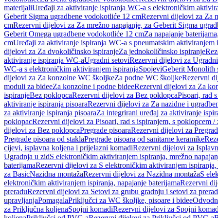
materijali
Uređaji za aktiviranje ispiranja WC-a s elektroničkim aktivir
Geberit Sigma ugradbene vodokotliće 12 cm
Rezervni dijelovi za Za
cm
Rezervni dijelovi za Za mrežno napajanje, za Geberit Sigma ugra
Geberit Omega ugradbene vodokotliće 12 cm
Za napajanje baterijam
cm
Uređaji za aktiviranje ispiranja WC-a s pneumatskim aktiviranjem i
dijelovi za Za dvokoličinsko ispiranje
Za jednokoličinsko ispiranje
Reze
aktiviranje ispiranja WC-a
Ugradni setovi
Rezervni dijelovi za Ugradni
WC-a s elektroničkim aktiviranjem ispiranja
Spojevi
Geberit Monolith 
dijelovi za Za konzolne WC školjke
Za podne WC školjke
Rezervni di
moduli za bidee
Za konzolne i podne bidee
Rezervni dijelovi za Za ko
ispiranje
Bez poklopca
Rezervni dijelovi za Bez poklopca
Pisoari, rad 
aktiviranje ispiranja pisoara
Rezervni dijelovi za Za nazidne i ugradbene
za aktiviranje ispiranja pisoara
Za integrirani uređaj za aktiviranje ispi
poklopac
Rezervni dijelovi za Pisoari, rad s ispiranjem, s poklopcem /
dijelovi za Bez poklopca
Pregrade pisoara
Rezervni dijelovi za Pregrad
Pregrade pisoara od stakla
Pregrade pisoara od sanitarne keramike
Reze
cijevi, isplavna koljena i prijelazni komadi
Rezervni dijelovi za Isplavn
Ugradnja u zid
S elektroničkim aktiviranjem ispiranja, mrežno napajan
baterijama
Rezervni dijelovi za S elektroničkim aktiviranjem ispiranja,
za Basic
Nazidna montaža
Rezervni dijelovi za Nazidna montaža
S ele
elektroničkim aktiviranjem ispiranja, napajanje baterijama
Rezervni dij
preradu
Rezervni dijelovi za Setovi za grubu gradnju i setovi za prera
upravljanja
Pomagala
Priključci za WC školjke, pisoare i bidee
Odvodne
za Priključna koljena
Spojni komadi
Rezervni dijelovi za Spojni komad
koljena
Priključci od PVC-a
Rezervni dijelovi za Priključci od PVC-a
B