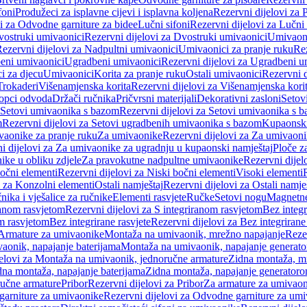
foni
Produžeci za isplavne cijevi i isplavna koljena
Rezervni dijelovi za P
i za Odvodne garniture za bidee
Lučni sifoni
Rezervni dijelovi za Lučni 
ostruki umivaonici
Rezervni dijelovi za Dvostruki umivaonici
Umivaoni
ezervni dijelovi za Nadpultni umivaonici
Umivaonici za pranje ruku
Rez
beni umivaonici
Ugradbeni umivaonici
Rezervni dijelovi za Ugradbeni u
i za djecu
Umivaonici
Korita za pranje ruku
Ostali umivaonici
Rezervni d
Trokaderi
Višenamjenska korita
Rezervni dijelovi za Višenamjenska kori
opci odvoda
Držači ručnika
Pričvrsni materijali
Dekorativni zasloni
Setov
Setovi umivaonika s bazom
Rezervni dijelovi za Setovi umivaonika s 
m
Rezervni dijelovi za Setovi ugradbenih umivaonika s bazom
Kupaonski
vaonike za pranje ruku
Za umivaonike
Rezervni dijelovi za Za umivaon
i dijelovi za Za umivaonike za ugradnju u kupaonski namještaj
Ploče z
ike u obliku zdjele
Za pravokutne nadpultne umivaonike
Rezervni dije
očni elementi
Rezervni dijelovi za Niski bočni elementi
Visoki elementi
i za Konzolni elementi
Ostali namještaj
Rezervni dijelovi za Ostali namje
nika i vješalice za ručnike
Elementi rasvjete
Ručke
Setovi nogu
Magnetne
ranom rasvjetom
Rezervni dijelovi za S integriranom rasvjetom
Bez integr
om rasvjetom
Bez integrirane rasvjete
Rezervni dijelovi za Bez integrirane
 Armature za umivaonike
Montaža na umivaonik, mrežno napajanje
Reze
aonik, napajanje baterijama
Montaža na umivaonik, napajanje generat
jelovi za Montaža na umivaonik, jednoručne armature
Zidna montaža, m
dna montaža, napajanje baterijama
Zidna montaža, napajanje generator
ručne armature
Pribor
Rezervni dijelovi za Pribor
Za armature za umivao
arniture za umivaonike
Rezervni dijelovi za Odvodne garniture za um