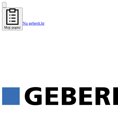
Na geberit.hr
Moji popisi