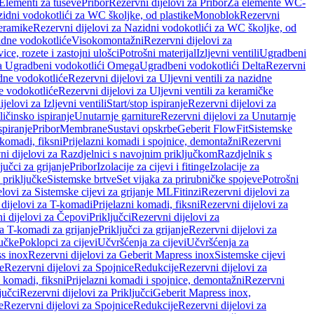
 Elementi za tuševe
Pribor
Rezervni dijelovi za Pribor
Za elemente WC-
zidni vodokotlići za WC školjke, od plastike
Monoblok
Rezervni
keramike
Rezervni dijelovi za Nazidni vodokotlići za WC školjke, od
zidne vodokotliće
Visokomontažni
Rezervni dijelovi za
ce, rozete i zastojni ulošci
Potrošni materijal
Izljevni ventili
Ugradbeni
za Ugradbeni vodokotlići Omega
Ugradbeni vodokotlići Delta
Rezervni
idne vodokotliće
Rezervni dijelovi za Uljevni ventili za nazidne
ke vodokotliće
Rezervni dijelovi za Uljevni ventili za keramičke
jelovi za Izljevni ventili
Start/stop ispiranje
Rezervni dijelovi za
ičinsko ispiranje
Unutarnje garniture
Rezervni dijelovi za Unutarnje
spiranje
Pribor
Membrane
Sustavi opskrbe
Geberit FlowFit
Sistemske
 komadi, fiksni
Prijelazni komadi i spojnice, demontažni
Rezervni
ni dijelovi za Razdjelnici s navojnim priključkom
Razdjelnik s
jučci za grijanje
Pribor
Izolacije za cijevi i fitinge
Izolacije za
 priključke
Sistemske brtve
Set vijaka za prirubničke spojeve
Potrošni
elovi za Sistemske cijevi za grijanje ML
Fitinzi
Rezervni dijelovi za
 dijelovi za T-komadi
Prijelazni komadi, fiksni
Rezervni dijelovi za
i dijelovi za Čepovi
Priključci
Rezervni dijelovi za
za T-komadi za grijanje
Priključci za grijanje
Rezervni dijelovi za
jučke
Poklopci za cijevi
Učvršćenja za cijevi
Učvršćenja za
s inox
Rezervni dijelovi za Geberit Mapress inox
Sistemske cijevi
e
Rezervni dijelovi za Spojnice
Redukcije
Rezervni dijelovi za
i komadi, fiksni
Prijelazni komadi i spojnice, demontažni
Rezervni
jučci
Rezervni dijelovi za Priključci
Geberit Mapress inox,
e
Rezervni dijelovi za Spojnice
Redukcije
Rezervni dijelovi za