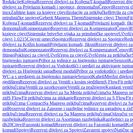
Redukcije
Koljena
Rezervni dijelovi za Koljena
T-komadi
Rezervni dij
dijelovi za Prijelazni komadi i spojnice, demontažni
Čepovi
Rezervni d
inox
Zaštitne kape za krajeve cijevi
Izolacije za priključke
Brtvila za cije
prirubničke spojeve
Geberit Mapress Therm
Sistemske cijevi Therm
Fit
Koljena
T-komadi
Rezervni dijelovi za T-komadi
Prijelazni komadi, fik
demontažni
Kompenzatori
Rezervni dijelovi za Kompenzatori
Čepovi
R
krajeve cijevi
Sistemske brtve
Set vijaka za prirubničke spojeve
Učvršće
cijevi 1.0215
Cijevni umeci
Spojnice
Rezervni dijelovi za Spojnice
Redu
dijelovi za Križni komadi
Prijelazni komadi, fiksni
Rezervni dijelovi za
demontažni
Kompenzatori
Rezervni dijelovi za Kompenzatori
Čepovi
R
fitinge
Poklopci za cijevi
Učvršćenja za cijevi
Učvršćenja za priključke
higijensko ispiranje
Pribor za jedinice za higijensko ispiranje
Senzori
Ka
ispiranje
Rezervni dijelovi za Vodokotlići i uređaji za aktiviranje ispi
dijelovi za Higijenski ugradbeni moduli
Pribor za vodokotliće i uređaj
WC-a s uređajem za higijensko ispiranje
Senzori
Kabeli
Mrežni dijelovi
sjedištem
Rezervni dijelovi za Ventili s kosim sjedištem
S FlowFit prikl
priključcima
Ventili za uzorkovanje
Ventili za pražnjenje
Kuglasti ventil
priključcima
Rezervni dijelovi za Sa Mepla priključcima
Sa Mapress pr
zid
S FlowFit priključcima za stiskanje
Rezervni dijelovi za S FlowFit 
priključcima Compact
Sa Mapress priključcima
Rezervni dijelovi za S
zid
Rezervni dijelovi za Zaporne i razdjelne jedinice za ugradnju u zid
priključcima
Rezervni dijelovi za Sa Mapress priključcima
Odzračni ven
razdjelnika
Rezervni dijelovi za Asortiman razdjelnika
Razdjelnici za p
db20
Cijevi
Fazonski komadi
Rezervni dijelovi za Fazonski komadi
Kol
komadi
Spojevi
Rezervni dijelovi za Spojevi
Zavareni spojevi
Natične s