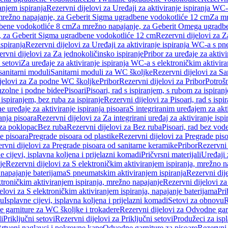
anjem ispiranja
Rezervni dijelovi za Uređaji za aktiviranje ispiranja WC-
 mrežno napajanje, za Geberit Sigma ugradbene vodokotliće 12 cm
Za mr
dbene vodokotliće 8 cm
Za mrežno napajanje, za Geberit Omega ugradb
a, za Geberit Sigma ugradbene vodokotliće 12 cm
Rezervni dijelovi za 
spiranja
Rezervni dijelovi za Uređaji za aktiviranje ispiranja WC-a s p
rvni dijelovi za Za jednokoličinsko ispiranje
Pribor za uređaje za aktiv
 setovi
Za uređaje za aktiviranje ispiranja WC-a s elektroničkim aktivira
sanitarni moduli
Sanitarni moduli za WC školjke
Rezervni dijelovi za S
jelovi za Za podne WC školjke
Pribor
Rezervni dijelovi za Pribor
Potrošn
nzolne i podne bidee
Pisoari
Pisoari, rad s ispiranjem, s rubom za ispiranj
s ispiranjem, bez ruba za ispiranje
Rezervni dijelovi za Pisoari, rad s ispi
 uređaje za aktiviranje ispiranja pisoara
S integriranim uređajem za akti
ranja pisoara
Rezervni dijelovi za Za integrirani uređaj za aktiviranje ispi
 za poklopac
Bez ruba
Rezervni dijelovi za Bez ruba
Pisoari, rad bez vod
e pisoara
Pregrade pisoara od plastike
Rezervni dijelovi za Pregrade piso
rvni dijelovi za Pregrade pisoara od sanitarne keramike
Pribor
Rezervni 
e cijevi, isplavna koljena i prijelazni komadi
Pričvrsni materijali
Uređaji 
je
Rezervni dijelovi za S elektroničkim aktiviranjem ispiranja, mrežno n
 napajanje baterijama
S pneumatskim aktiviranjem ispiranja
Rezervni dij
ktroničkim aktiviranjem ispiranja, mrežno napajanje
Rezervni dijelovi za
elovi za S elektroničkim aktiviranjem ispiranja, napajanje baterijama
Pri
du
Isplavne cijevi, isplavna koljena i prijelazni komadi
Setovi za obnovu
R
 garniture za WC školjke i trokadere
Rezervni dijelovi za Odvodne gar
i
Priključni setovi
Rezervni dijelovi za Priključni setovi
Produžeci za isp
rtveni naglavci i pokrovne kape
Odvodne garniture za pisoare
Rezervni 