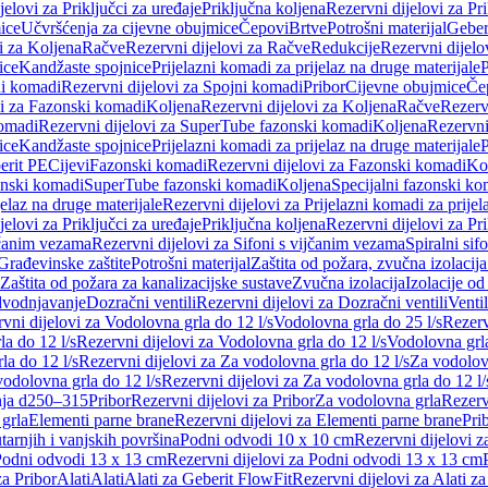
jelovi za Priključci za uređaje
Priključna koljena
Rezervni dijelovi za Pr
ice
Učvršćenja za cijevne obujmice
Čepovi
Brtve
Potrošni materijal
Geber
i za Koljena
Račve
Rezervni dijelovi za Račve
Redukcije
Rezervni dijelo
ice
Kandžaste spojnice
Prijelazni komadi za prijelaz na druge materijale
P
i komadi
Rezervni dijelovi za Spojni komadi
Pribor
Cijevne obujmice
Če
vi za Fazonski komadi
Koljena
Rezervni dijelovi za Koljena
Račve
Rezerv
omadi
Rezervni dijelovi za SuperTube fazonski komadi
Koljena
Rezervni
ice
Kandžaste spojnice
Prijelazni komadi za prijelaz na druge materijale
P
erit PE
Cijevi
Fazonski komadi
Rezervni dijelovi za Fazonski komadi
Ko
zonski komadi
SuperTube fazonski komadi
Koljena
Specijalni fazonski ko
jelaz na druge materijale
Rezervni dijelovi za Prijelazni komadi za prijel
jelovi za Priključci za uređaje
Priključna koljena
Rezervni dijelovi za Pr
jčanim vezama
Rezervni dijelovi za Sifoni s vijčanim vezama
Spiralni sif
Građevinske zaštite
Potrošni materijal
Zaštita od požara, zvučna izolacija 
 Zaštita od požara za kanalizacijske sustave
Zvučna izolacija
Izolacije od
odvodnjavanje
Dozračni ventili
Rezervni dijelovi za Dozračni ventili
Ventil
vni dijelovi za Vodolovna grla do 12 l/s
Vodolovna grla do 25 l/s
Rezerv
a do 12 l/s
Rezervni dijelovi za Vodolovna grla do 12 l/s
Vodolovna grla
la do 12 l/s
Rezervni dijelovi za Za vodolovna grla do 12 l/s
Za vodolovn
odolovna grla do 12 l/s
Rezervni dijelovi za Za vodolovna grla do 12 l/
anja d250–315
Pribor
Rezervni dijelovi za Pribor
Za vodolovna grla
Rezerv
 grla
Elementi parne brane
Rezervni dijelovi za Elementi parne brane
Pri
arnjih i vanjskih površina
Podni odvodi 10 x 10 cm
Rezervni dijelovi 
odni odvodi 13 x 13 cm
Rezervni dijelovi za Podni odvodi 13 x 13 cm
za Pribor
Alati
Alati
Alati za Geberit FlowFit
Rezervni dijelovi za Alati z