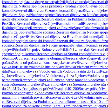
komadi za prijelaz na druge materijale
Priključci za uređaje
Rezervni di
dijelovi za Natične spojnice za priključak uređaja
Pribor
Cijevne obujm
komadi
Rezervni dijelovi za Fazonski komadi
Koljena
Rezervni dijelov
dijelovi za Spojevi
Natične spojnice
Rezervni dijelovi za Natične spojn
uređaje
Priključna koljena
Rezervni dijelovi za Priključna koljena
Spojn
Pro
Cijevi
Rezervni dijelovi za Cijevi
Fazonski komadi
Rezervni dijelo
Redukcije
Revizije
Rezervni dijelovi za Revizije
SuperTube fazonski k
dijelovi za Spojevi
Natične spojnice
Rezervni dijelovi za Natične spojn
obujmice
Čepovi
Brtve
Rezervni dijelovi za Brtve
Potrošni materijal
Geb
komadi
Specijalni fazonski komadi
Rezervni dijelovi za Specijalni fa
spojnice
Rezervni dijelovi za Natične spojnice
Prijelazni komadi za pri
spojevi
Prirubnički spojevi
Rubne veze
Priključci za uređaje
Rezervni di
spojnice
Spojni komadi
Rezervni dijelovi za Spojni komadi
Sifoni s vi
obujmice
Učvršćenja za cijevne obujmice
Noseći žljebovi
Čepovi
Brtve
požara
Zaštita od požara za kanalizacijske sustave
Rezervni dijelovi za
zvuka koja se širi zrakom
Zaštita od vlage
Brtvila
Odzračni ventili za 
grla
Rezervni dijelovi za Vodolovna grla
Vodolovna grla do 12 l/s
Rezer
žljebove
Rezervni dijelovi za Vodolovna grla za žljebove
Vodolovna grl
parne brane
Rezervni dijelovi za Elementi parne brane
Za vodolovna gr
sustave
Sigurnosni preljevi
Rezervni dijelovi za Sigurnosni preljevi
Za v
do 25 l/s
Učvršćenja
Sustav pričvršćivanja d40–200
Sustav pričvršćiv
krovno odvodnjavanje
Vodolovna grla
Rezervni dijelovi za Vodolovna
unutarnjih i vanjskih površina
Rezervni dijelovi za Odvodnjavanje unut
cm
Rezervni dijelovi za Podni odvodi za balkone i terase, 10 x 10 cm
P
Podni odvodi za balkone i terase, 13 x 13 cm
Pribor
Rezervni dijelovi 