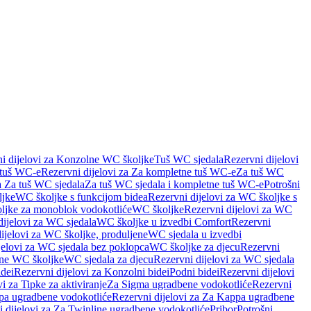
i dijelovi za Konzolne WC školjke
Tuš WC sjedala
Rezervni dijelovi
 tuš WC-e
Rezervni dijelovi za Za kompletne tuš WC-e
Za tuš WC
a Za tuš WC sjedala
Za tuš WC sjedala i kompletne tuš WC-e
Potrošni
ljke
WC školjke s funkcijom bidea
Rezervni dijelovi za WC školjke s
oljke za monoblok vodokotliće
WC školjke
Rezervni dijelovi za WC
dijelovi za WC sjedala
WC školjke u izvedbi Comfort
Rezervni
ijelovi za WC školjke, produljene
WC sjedala u izvedbi
jelovi za WC sjedala bez poklopca
WC školjke za djecu
Rezervni
dne WC školjke
WC sjedala za djecu
Rezervni dijelovi za WC sjedala
dei
Rezervni dijelovi za Konzolni bidei
Podni bidei
Rezervni dijelovi
i za Tipke za aktiviranje
Za Sigma ugradbene vodokotliće
Rezervni
a ugradbene vodokotliće
Rezervni dijelovi za Za Kappa ugradbene
 dijelovi za Za Twinline ugradbene vodokotliće
Pribor
Potrošni