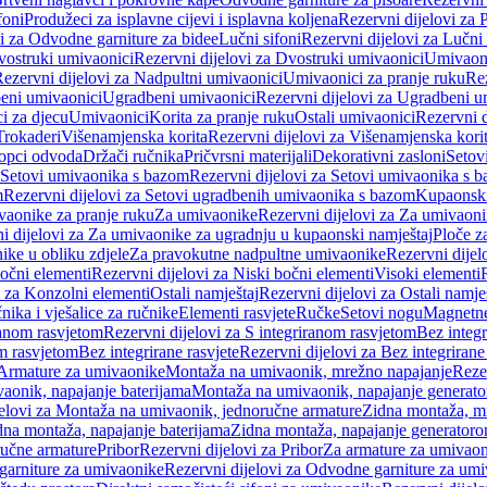
foni
Produžeci za isplavne cijevi i isplavna koljena
Rezervni dijelovi za P
i za Odvodne garniture za bidee
Lučni sifoni
Rezervni dijelovi za Lučni 
ostruki umivaonici
Rezervni dijelovi za Dvostruki umivaonici
Umivaoni
ezervni dijelovi za Nadpultni umivaonici
Umivaonici za pranje ruku
Rez
beni umivaonici
Ugradbeni umivaonici
Rezervni dijelovi za Ugradbeni u
i za djecu
Umivaonici
Korita za pranje ruku
Ostali umivaonici
Rezervni d
Trokaderi
Višenamjenska korita
Rezervni dijelovi za Višenamjenska kori
opci odvoda
Držači ručnika
Pričvrsni materijali
Dekorativni zasloni
Setov
Setovi umivaonika s bazom
Rezervni dijelovi za Setovi umivaonika s 
m
Rezervni dijelovi za Setovi ugradbenih umivaonika s bazom
Kupaonski
vaonike za pranje ruku
Za umivaonike
Rezervni dijelovi za Za umivaon
i dijelovi za Za umivaonike za ugradnju u kupaonski namještaj
Ploče z
ike u obliku zdjele
Za pravokutne nadpultne umivaonike
Rezervni dije
očni elementi
Rezervni dijelovi za Niski bočni elementi
Visoki elementi
i za Konzolni elementi
Ostali namještaj
Rezervni dijelovi za Ostali namje
nika i vješalice za ručnike
Elementi rasvjete
Ručke
Setovi nogu
Magnetne
ranom rasvjetom
Rezervni dijelovi za S integriranom rasvjetom
Bez integr
om rasvjetom
Bez integrirane rasvjete
Rezervni dijelovi za Bez integrirane
 Armature za umivaonike
Montaža na umivaonik, mrežno napajanje
Reze
aonik, napajanje baterijama
Montaža na umivaonik, napajanje generat
jelovi za Montaža na umivaonik, jednoručne armature
Zidna montaža, m
dna montaža, napajanje baterijama
Zidna montaža, napajanje generator
ručne armature
Pribor
Rezervni dijelovi za Pribor
Za armature za umivao
arniture za umivaonike
Rezervni dijelovi za Odvodne garniture za um