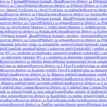
elovi za T-komadi
Prijelazni komadi, fiksni
Rezervni dijelovi za Prijelazn
ijelovi za Čepovi
Priključci
Rezervni dijelovi za Priključci
Pribor za Gebe
vi i fitinge
Učvršćenja za cijevi
Učvršćenja za priključke
Rezervni dijelo
inzi
Rezervni dijelovi za Fitinzi
Spojnice
Rezervni dijelovi za Spojnice
Re
sni
Rezervni dijelovi za Prijelazni komadi, fiksni
Prijelazni komadi i spo
ezervni dijelovi za Čepovi
Priključci za grijanje
Rezervni dijelovi za Prik
nja za cijevi
Geberit Mapress C-čelik
Geberit Mapress C-čelik
Rezervni 
kcije
Rezervni dijelovi za Redukcije
Koljena
Rezervni dijelovi za Kolje
 Prijelazni komadi, fiksni
Prijelazni komadi i spojnice, demontažni
Rezerv
ezervni dijelovi za Čepovi
Priključci za grijanje
Rezervni dijelovi za Prik
Sistemske brtve
Set vijaka za prirubničke spojeve
Geberit higijenski sust
beli
Graničnik protoka
Poklopci i pokrovne ploče
Vodokotlići i uređaji 
ranja WC-a s uređajem za higijensko ispiranje
Ugradbeni vodokotlići s ure
e za aktiviranje ispiranja WC-a s uređajem za higijensko ispiranje
Rezervn
Rezervni dijelovi za Mrežni dijelovi
Mrežne komponente
Cijevne armat
jučcima za stiskanje
Rezervni dijelovi za S FlowFit priključcima za stis
i
Rezervni dijelovi za Kuglasti ventili
S FlowFit priključcima za stiskanj
iključcima
Rezervni dijelovi za Sa Mapress priključcima
Kuglasti ventil
priključcima za stiskanje
Sa Mepla priključcima
Rezervni dijelovi za Sa
a Mapress priključcima
S navojnim priključcima
Rezervni dijelovi za S n
S priključcima Compact
Rezervni dijelovi za S priključcima Compact
Ne
tili za grijanje
Ventili za brzo odzračivanje
Podno grijanje ili hlađenje
Si
odno grijanje
Rezervni dijelovi za Razdjelnici za podno grijanje
Ventili 
jena
Račve
Rezervni dijelovi za Račve
Redukcije
Revizije
Rezervni dijelo
pojnice
Rezervni dijelovi za Natične spojnice
Stezni spojevi
Prijelazni ko