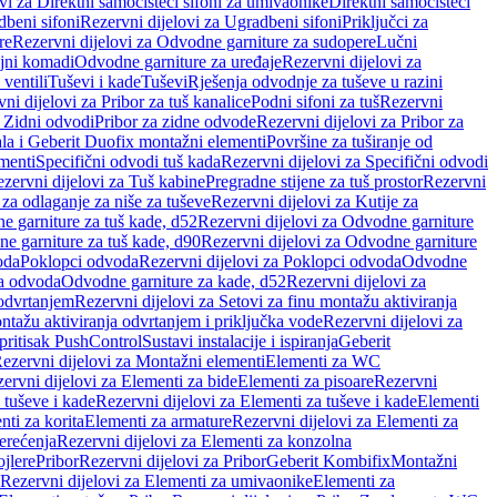
vi za Direktni samočisteći sifoni za umivaonike
Direktni samočisteći
beni sifoni
Rezervni dijelovi za Ugradbeni sifoni
Priključci za
re
Rezervni dijelovi za Odvodne garniture za sudopere
Lučni
ojni komadi
Odvodne garniture za uređaje
Rezervni dijelovi za
 ventili
Tuševi i kade
Tuševi
Rješenja odvodnje za tuševe u razini
ni dijelovi za Pribor za tuš kanalice
Podni sifoni za tuš
Rezervni
a Zidni odvodi
Pribor za zidne odvode
Rezervni dijelovi za Pribor za
ala i Geberit Duofix montažni elementi
Površine za tuširanje od
menti
Specifični odvodi tuš kada
Rezervni dijelovi za Specifični odvodi
zervni dijelovi za Tuš kabine
Pregradne stijene za tuš prostor
Rezervni
 za odlaganje za niše za tuševe
Rezervni dijelovi za Kutije za
 garniture za tuš kade, d52
Rezervni dijelovi za Odvodne garniture
e garniture za tuš kade, d90
Rezervni dijelovi za Odvodne garniture
oda
Poklopci odvoda
Rezervni dijelovi za Poklopci odvoda
Odvodne
ca odvoda
Odvodne garniture za kade, d52
Rezervni dijelovi za
 odvrtanjem
Rezervni dijelovi za Setovi za finu montažu aktiviranja
ntažu aktiviranja odvrtanjem i priključka vode
Rezervni dijelovi za
 pritisak PushControl
Sustavi instalacije i ispiranja
Geberit
ezervni dijelovi za Montažni elementi
Elementi za WC
ervni dijelovi za Elementi za bide
Elementi za pisoare
Rezervni
 tuševe i kade
Rezervni dijelovi za Elementi za tuševe i kade
Elementi
nti za korita
Elementi za armature
Rezervni dijelovi za Elementi za
erećenja
Rezervni dijelovi za Elementi za konzolna
ojlere
Pribor
Rezervni dijelovi za Pribor
Geberit Kombifix
Montažni
Rezervni dijelovi za Elementi za umivaonike
Elementi za