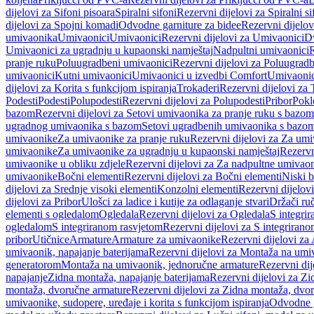
dijelovi za Sifoni pisoara
Spiralni sifoni
Rezervni dijelovi za Spiralni si
dijelovi za Spojni komadi
Odvodne garniture za bidee
Rezervni dijelov
umivaonika
Umivaonici
Umivaonici
Rezervni dijelovi za Umivaonici
Dv
Umivaonici za ugradnju u kupaonski namještaj
Nadpultni umivaonici
R
pranje ruku
Poluugradbeni umivaonici
Rezervni dijelovi za Poluugrad
umivaonici
Kutni umivaonici
Umivaonici u izvedbi Comfort
Umivaonic
dijelovi za Korita s funkcijom ispiranja
Trokaderi
Rezervni dijelovi za 
Podesti
Podesti
Polupodesti
Rezervni dijelovi za Polupodesti
Pribor
Pokl
bazom
Rezervni dijelovi za Setovi umivaonika za pranje ruku s bazom
ugradnog umivaonika s bazom
Setovi ugradbenih umivaonika s bazo
umivaonike
Za umivaonike za pranje ruku
Rezervni dijelovi za Za umi
umivaonike
Za umivaonike za ugradnju u kupaonski namještaj
Rezervn
umivaonike u obliku zdjele
Rezervni dijelovi za Za nadpultne umivaon
umivaonike
Bočni elementi
Rezervni dijelovi za Bočni elementi
Niski b
dijelovi za Srednje visoki elementi
Konzolni elementi
Rezervni dijelov
dijelovi za Pribor
Ulošci za ladice i kutije za odlaganje stvari
Držači ruč
elementi s ogledalom
Ogledala
Rezervni dijelovi za Ogledala
S integri
ogledalom
S integriranom rasvjetom
Rezervni dijelovi za S integriran
pribor
Utičnice
Armature
Armature za umivaonike
Rezervni dijelovi za
umivaonik, napajanje baterijama
Rezervni dijelovi za Montaža na umiv
generatorom
Montaža na umivaonik, jednoručne armature
Rezervni di
napajanje
Zidna montaža, napajanje baterijama
Rezervni dijelovi za Zi
montaža, dvoručne armature
Rezervni dijelovi za Zidna montaža, dvo
umivaonike, sudopere, uređaje i korita s funkcijom ispiranja
Odvodne g