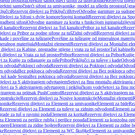
štedu prostora
Direktni samočisteći sifoni za umivaonike
Rezervni dijelo
irektni samočisteći sifoni za umivaonike, model za uštedu prostora
Ugrad
ljučci
Rezervni dijelovi za Priključci
Brtve
Odvodne garniture za sudope
ijelovi za Sifoni s dvije komore
Spojni komadi
Rezervni dijelovi za Sp
radbeni sifoni
Odvodne garniture za korita s funkcijom ispiranja
Izljevni
š kanalice
Rezervni dijelovi za Tuš kanalice
Pribor za tuš kanalice
Rezerv
jelovi za Pribor za podne sifone za tuš
Zidni odvodi
Rezervni dijelovi z
kade i površine za tuširanje
Površine za tuširanje od mineralnog materij
neralnog materijala
Montažni elementi
Rezervni dijelovi za Montažni ele
dijelovi za Kabine, pregradne stijene i vrata za tuš prostor
Tuš kabine
Re
 dijelovi za Vrata za tuš prostor
Pribor
Rezervni dijelovi za Pribor
Kutije
i za Kutije za odlaganje za niše
Pribor
Priključci za tuševe i kade
Odvodne
em odvoda
Poklopci odvoda
Rezervni dijelovi za Poklopci odvoda
Odvodn
em odvoda
Bez poklopca odvoda
Rezervni dijelovi za Bez poklopca odv
 tuš kade Sestra
Bez poklopca odvoda
Rezervni dijelovi za Bez poklop
jelovi za S aktiviranjem odvrtanjem
Setovi za finu montažu aktiviranja
elovi za S aktiviranjem odvrtanjem i priključkom vode
Setovi za finu mo
viranjem na pritisak PushControl
Rezervni dijelovi za S aktiviranjem na
onstrukcije
Rezervni dijelovi za Nosive konstrukcije
Montažni elementi
R
aonike
Rezervni dijelovi za Elementi za umivaonike
Elementi za bide
Rez
Rezervni dijelovi za Elementi za tuševe sa zidnim odvodom
Elementi za
grade za tuš u ravnini poda
Elementi za korita
Rezervni dijelovi za Eleme
za Elementi za perilice rublja i perilice posuđa
Elementi za konzolna opt
opere
Elementi za zidne bojlere
Rezervni dijelovi za Elementi za zidne b
ke
Rezervni dijelovi za Elementi za WC školjke
Elementi za umivaonike