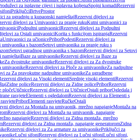
rodužeci za isplavne cijevi i isplavna koljena
Spojni komadi
Rezervni
sifoni
Priključci
Brtve
Prostor
ci za ugradnju u kupaonski namještaj
Rezervni dijelovi za
ervni dijelovi za Umivaonici za pranje ruku
Kutni umivaonici za
mivaonici
Podpultni umivaonici
Rezervni dijelovi za Podpultni
ijelovi za Ostali umivaonici
Korita s funkcijom ispiranja
Rezervni
ta
Umivaonici za učionice
Pribor
Podesti
Rezervni dijelovi za
i umivaonika s bazom
Setovi umivaonika za pranje ruku s
bazom
Setovi ugradnog umivaonika s bazom
Rezervni dijelovi za Setovi
 namještaj
Baze za umivaonike
Rezervni dijelovi za Baze za
ike
Za dvostruke umivaonike
Rezervni dijelovi za Za dvostruke
a umivaonike
Rezervni dijelovi za Ploče za umivaonike
Za nadpultne
lovi za Za pravokutne nadpultne umivaonike
Za ugradbene
Rezervni dijelovi za Visoki elementi
Srednje visoki elementi
Rezervni
štaj
Zidne police
Rezervni dijelovi za Zidne police
Pribor
Rezervni
 ploče
Utičnice
Rezervni dijelovi za Utičnice
Ostali pribor
Ogledala i
irane rasvjete
Elementi s ogledalom
Rezervni dijelovi za Elementi s
 rasvjete
Pribor
Elementi rasvjete
Ručke
Ostali
rvni dijelovi za Montaža na umivaonik, mrežno napajanje
Montaža na
orom
Rezervni dijelovi za Montaža na umivaonik, napajanje
režno napajanje
Rezervni dijelovi za Zidna montaža, mrežno
om
Rezervni dijelovi za Zidna montaža, napajanje generatorom
Zidna
nike
Rezervni dijelovi za Za armature za umivaonike
Priključci za
ivaonike
Lučni sifoni
Rezervni dijelovi za Lučni sifoni
Lučni sifoni,