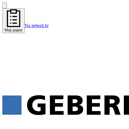
Na geberit.hr
Moji popisi