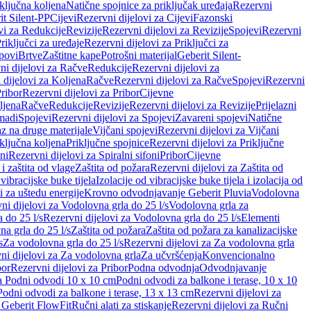
iključna koljena
Natične spojnice za priključak uređaja
Rezervni
it Silent-PP
Cijevi
Rezervni dijelovi za Cijevi
Fazonski
vi za Redukcije
Revizije
Rezervni dijelovi za Revizije
Spojevi
Rezervni
riključci za uređaje
Rezervni dijelovi za Priključci za
povi
Brtve
Zaštitne kape
Potrošni materijal
Geberit Silent-
ni dijelovi za Račve
Redukcije
Rezervni dijelovi za
 dijelovi za Koljena
Račve
Rezervni dijelovi za Račve
Spojevi
Rezervni
ribor
Rezervni dijelovi za Pribor
Cijevne
ljena
Račve
Redukcije
Revizije
Rezervni dijelovi za Revizije
Prijelazni
madi
Spojevi
Rezervni dijelovi za Spojevi
Zavareni spojevi
Natične
az na druge materijale
Vijčani spojevi
Rezervni dijelovi za Vijčani
iključna koljena
Priključne spojnice
Rezervni dijelovi za Priključne
oni
Rezervni dijelovi za Spiralni sifoni
Pribor
Cijevne
i zaštita od vlage
Zaštita od požara
Rezervni dijelovi za Zaštita od
 vibracijske buke tijela
Izolacije od vibracijske buke tijela i izolacija od
i za uštedu energije
Krovno odvodnjavanje Geberit Pluvia
Vodolovna
ni dijelovi za Vodolovna grla do 25 l/s
Vodolovna grla za
 do 25 l/s
Rezervni dijelovi za Vodolovna grla do 25 l/s
Elementi
a grla do 25 l/s
Zaštita od požara
Zaštita od požara za kanalizacijske
s
Za vodolovna grla do 25 l/s
Rezervni dijelovi za Za vodolovna grla
ni dijelovi za Za vodolovna grla
Za učvršćenja
Konvencionalno
bor
Rezervni dijelovi za Pribor
Podna odvodnja
Odvodnjavanje
za Podni odvodi 10 x 10 cm
Podni odvodi za balkone i terase, 10 x 10
Podni odvodi za balkone i terase, 13 x 13 cm
Rezervni dijelovi za
a Geberit FlowFit
Ručni alati za stiskanje
Rezervni dijelovi za Ručni