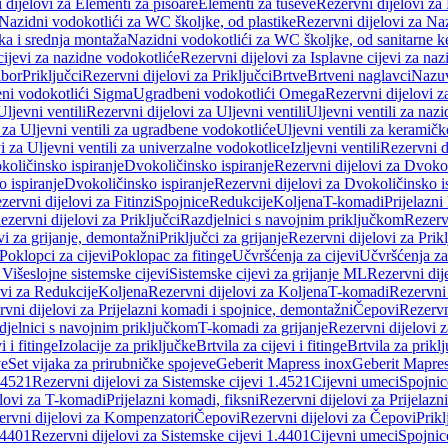
 dijelovi za Elementi za pisoare
Elementi za tuševe
Rezervni dijelovi za
Nazidni vodokotlići za WC školjke, od plastike
Rezervni dijelovi za Na
ka i srednja montaža
Nazidni vodokotlići za WC školjke, od sanitarne 
cijevi za nazidne vodokotliće
Rezervni dijelovi za Isplavne cijevi za na
ibor
Priključci
Rezervni dijelovi za Priključci
Brtve
Brtveni naglavci
Nazuvi
eni vodokotlići Sigma
Ugradbeni vodokotlići Omega
Rezervni dijelovi 
Uljevni ventili
Rezervni dijelovi za Uljevni ventili
Uljevni ventili za naz
 za Uljevni ventili za ugradbene vodokotliće
Uljevni ventili za keramič
i za Uljevni ventili za univerzalne vodokotlice
Izljevni ventili
Rezervni di
količinsko ispiranje
Dvokoličinsko ispiranje
Rezervni dijelovi za Dvokol
o ispiranje
Dvokoličinsko ispiranje
Rezervni dijelovi za Dvokoličinsko i
zervni dijelovi za Fitinzi
Spojnice
Redukcije
Koljena
T-komadi
Prijelazni
ezervni dijelovi za Priključci
Razdjelnici s navojnim priključkom
Rezerv
vi za grijanje, demontažni
Priključci za grijanje
Rezervni dijelovi za Prikl
Poklopci za cijevi
Poklopac za fitinge
Učvršćenja za cijevi
Učvršćenja za
 Višeslojne sistemske cijevi
Sistemske cijevi za grijanje ML
Rezervni dij
ovi za Redukcije
Koljena
Rezervni dijelovi za Koljena
T-komadi
Rezervni
vni dijelovi za Prijelazni komadi i spojnice, demontažni
Čepovi
Rezervn
djelnici s navojnim priključkom
T-komadi za grijanje
Rezervni dijelovi 
i i fitinge
Izolacije za priključke
Brtvila za cijevi i fitinge
Brtvila za prikl
ve
Set vijaka za prirubničke spojeve
Geberit Mapress inox
Geberit Mapres
.4521
Rezervni dijelovi za Sistemske cijevi 1.4521
Cijevni umeci
Spojnic
elovi za T-komadi
Prijelazni komadi, fiksni
Rezervni dijelovi za Prijelazn
ervni dijelovi za Kompenzatori
Čepovi
Rezervni dijelovi za Čepovi
Prikl
.4401
Rezervni dijelovi za Sistemske cijevi 1.4401
Cijevni umeci
Spojnic