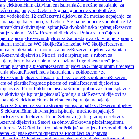
a s elektroničkim aktiviranjem ispiranja
Za mrežno napajanje, za
ežno napajanje, za Geberit Sigma ugradbene vodokotliće 8
ene vodokotliće 12 cm
Rezervni dijelovi za Za mrežno napajanje, za
Za napajanje baterijama, za Geberit Sigma ugradbene vodokotliće 12
neumatskim aktiviranjem ispiranja
Za dvokoličinsko ispiranje
Rezervni
iranje ispiranja WC-a
Rezervni dijelovi za Pribor za uređaje za
njem ispiranja
Rezervni dijelovi za Za uređaje za aktiviranje ispiranja
anitarni moduli za WC školjke
Za konzolne WC školjke
Rezervni
i materijali
Sanitarni moduli za bidee
Rezervni dijelovi za Sanitarni
e
Rezervni dijelovi za Pisoari, rad s ispiranjem, s rubom za
ranjem, bez ruba za ispiranje
Za nazidne i ugradbene uređaje za
viranje ispiranja pisoara
Rezervni dijelovi za S integriranim uređajem
ranja pisoara
Pisoari, rad s ispiranjem, s poklopcem / za
e
Rezervni dijelovi za Pisoari, rad bez vode
Bez poklopca
Rezervni
ara od plastike
Pregrade pisoara od stakla
Rezervni dijelovi za
dijelovi za Pribor
Poklopac pisoara
Sifoni i pribor za sifone
Isplavne
za aktiviranje ispiranja pisoara
Ugradnja u zid
Rezervni dijelovi za
apajanje
S elektroničkim aktiviranjem ispiranja, napajanje
elovi za S pneumatskim aktiviranjem ispiranja
Basic
Rezervni dijelovi
 S elektroničkim aktiviranjem ispiranja, mrežno napajanje
S
bor
Rezervni dijelovi za Pribor
Setovi za grubu gradnju i setovi za
ezervni dijelovi za Setovi za obnovu
Pokrovne ploče
Integrirana
niture za WC školjke i trokadere
Priključna koljena
Rezervni dijelovi
lavna koljena
Rezervni dijelovi za Produžeci za isplavna
dijelovi za Odvodne garniture za pisoare
Sifoni pisoara
Rezervni