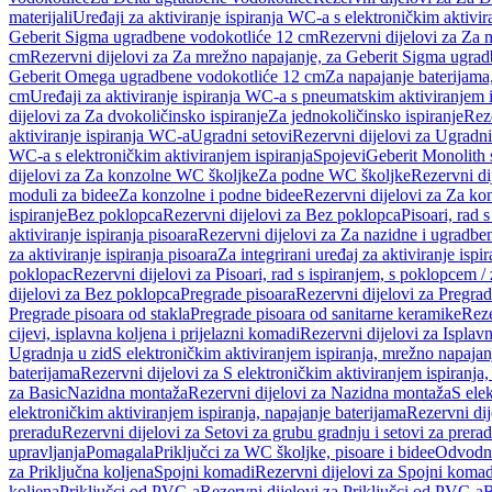
materijali
Uređaji za aktiviranje ispiranja WC-a s elektroničkim aktivir
Geberit Sigma ugradbene vodokotliće 12 cm
Rezervni dijelovi za Za
cm
Rezervni dijelovi za Za mrežno napajanje, za Geberit Sigma ugra
Geberit Omega ugradbene vodokotliće 12 cm
Za napajanje baterijam
cm
Uređaji za aktiviranje ispiranja WC-a s pneumatskim aktiviranjem i
dijelovi za Za dvokoličinsko ispiranje
Za jednokoličinsko ispiranje
Reze
aktiviranje ispiranja WC-a
Ugradni setovi
Rezervni dijelovi za Ugradni
WC-a s elektroničkim aktiviranjem ispiranja
Spojevi
Geberit Monolith 
dijelovi za Za konzolne WC školjke
Za podne WC školjke
Rezervni di
moduli za bidee
Za konzolne i podne bidee
Rezervni dijelovi za Za ko
ispiranje
Bez poklopca
Rezervni dijelovi za Bez poklopca
Pisoari, rad 
aktiviranje ispiranja pisoara
Rezervni dijelovi za Za nazidne i ugradbene
za aktiviranje ispiranja pisoara
Za integrirani uređaj za aktiviranje ispi
poklopac
Rezervni dijelovi za Pisoari, rad s ispiranjem, s poklopcem /
dijelovi za Bez poklopca
Pregrade pisoara
Rezervni dijelovi za Pregrad
Pregrade pisoara od stakla
Pregrade pisoara od sanitarne keramike
Reze
cijevi, isplavna koljena i prijelazni komadi
Rezervni dijelovi za Isplavn
Ugradnja u zid
S elektroničkim aktiviranjem ispiranja, mrežno napajan
baterijama
Rezervni dijelovi za S elektroničkim aktiviranjem ispiranja,
za Basic
Nazidna montaža
Rezervni dijelovi za Nazidna montaža
S ele
elektroničkim aktiviranjem ispiranja, napajanje baterijama
Rezervni dij
preradu
Rezervni dijelovi za Setovi za grubu gradnju i setovi za prera
upravljanja
Pomagala
Priključci za WC školjke, pisoare i bidee
Odvodne
za Priključna koljena
Spojni komadi
Rezervni dijelovi za Spojni komad
koljena
Priključci od PVC-a
Rezervni dijelovi za Priključci od PVC-a
B