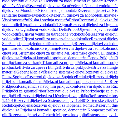
bide
Rezervni dijelovi za Elementi za bide
Elementi za pisoare
Rezervni
a
Za učvršćenja
Rezervni dijelovi za Za učvršćenja
Nazidni vodokotlići
dijelovi za Monoblok
Niska i srednja montaža
Rezervni dijelovi za Nis
sanitarne keramike
Monoblok
Rezervni dijelovi za Monoblok
Isplavne 
Visokomontažni
Niska i srednja montaža
Pribor
Rezervni dijelovi za Pr
vodokotlići
Ugradbeni vodokotlići Sigma
Rezervni dijelovi za Ugradb
dijelovi za Ugradbeni vodokotlići Delta
Pribor
Uljevni i izljevni ventili
vodokotliće
Uljevni ventili za ugradbene vodokotliće
Rezervni dijelovi
vodokotliće
Uljevni ventili za univerzalne vodokotlice
Rezervni dijelov
Start/stop ispiranje
Jednokoličinsko ispiranje
Rezervni dijelovi za Jedno
garniture
Jednokoličinsko ispiranje
Rezervni dijelovi za Jednokoličinsk
cijevi ML
Sistemske cijevi za grijanje ML
Sistemske cijevi SL
Fitinzi
Re
dijelovi za Prijelazni komadi i spojnice, demontažni
Čepovi
Priključci
R
priključkom za stiskanje
T-komadi za grijanje
Prijelazni komadi i spoje
priključke
Brtvila za cijevi i fitinge
Brtvila za priključke
Brtve za fitinge
materijal
Geberit Mepla
Višeslojne sistemske cijevi
Rezervni dijelovi za
Fitinzi
Spojnice
Rezervni dijelovi za Spojnice
Redukcije
Rezervni dijel
Prijelazni komadi, fiksni
Prijelazni komadi i spojnice, demontažni
Rezer
Priključci
Razdjelnici s navojnim priključkom
Rezervni dijelovi za Raz
Priključci za grijanje
Pribor
Rezervni dijelovi za Pribor
Izolacije za cijev
priključke
Rezervni dijelovi za Učvršćenja za priključke
Sistemske brt
1.4401
Rezervni dijelovi za Sistemske cijevi 1.4401
Sistemske cijevi 1
Redukcije
Koljena
Rezervni dijelovi za Koljena
T-komadi
Rezervni dij
dijelovi za Prijelazni komadi i spojnice, demontažni
Kompenzatori
Rez
plin
Rezervni dijelovi za Geberit Mapress inox, plin
Sistemske cijevi 1