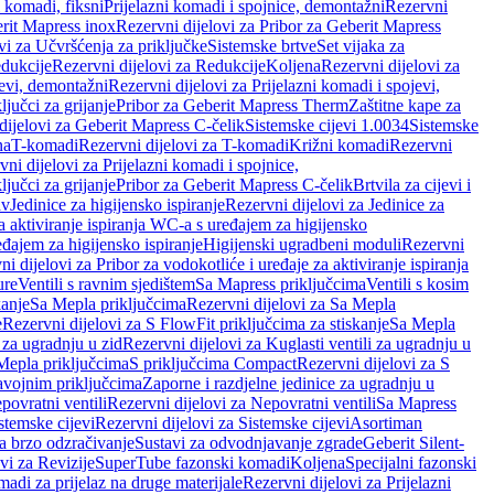
i komadi, fiksni
Prijelazni komadi i spojnice, demontažni
Rezervni
rit Mapress inox
Rezervni dijelovi za Pribor za Geberit Mapress
vi za Učvršćenja za priključke
Sistemske brtve
Set vijaka za
dukcije
Rezervni dijelovi za Redukcije
Koljena
Rezervni dijelovi za
jevi, demontažni
Rezervni dijelovi za Prijelazni komadi i spojevi,
ljučci za grijanje
Pribor za Geberit Mapress Therm
Zaštitne kape za
dijelovi za Geberit Mapress C-čelik
Sistemske cijevi 1.0034
Sistemske
na
T-komadi
Rezervni dijelovi za T-komadi
Križni komadi
Rezervni
ni dijelovi za Prijelazni komadi i spojnice,
ljučci za grijanje
Pribor za Geberit Mapress C-čelik
Brtvila za cijevi i
av
Jedinice za higijensko ispiranje
Rezervni dijelovi za Jedinice za
za aktiviranje ispiranja WC-a s uređajem za higijensko
đajem za higijensko ispiranje
Higijenski ugradbeni moduli
Rezervni
i dijelovi za Pribor za vodokotliće i uređaje za aktiviranje ispiranja
ure
Ventili s ravnim sjedištem
Sa Mapress priključcima
Ventili s kosim
kanje
Sa Mepla priključcima
Rezervni dijelovi za Sa Mepla
e
Rezervni dijelovi za S FlowFit priključcima za stiskanje
Sa Mepla
i za ugradnju u zid
Rezervni dijelovi za Kuglasti ventili za ugradnju u
 Mepla priključcima
S priključcima Compact
Rezervni dijelovi za S
avojnim priključcima
Zaporne i razdjelne jedinice za ugradnju u
povratni ventili
Rezervni dijelovi za Nepovratni ventili
Sa Mapress
stemske cijevi
Rezervni dijelovi za Sistemske cijevi
Asortiman
za brzo odzračivanje
Sustavi za odvodnjavanje zgrade
Geberit Silent-
vi za Revizije
SuperTube fazonski komadi
Koljena
Specijalni fazonski
madi za prijelaz na druge materijale
Rezervni dijelovi za Prijelazni