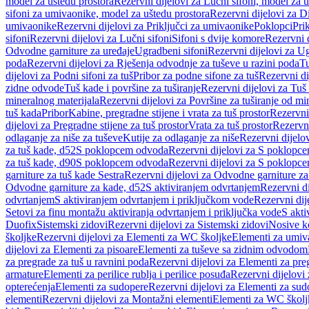
model za uštedu prostora
Rezervni dijelovi za Lučni sifoni, model za u
sifoni za umivaonike, model za uštedu prostora
Rezervni dijelovi za D
umivaonike
Rezervni dijelovi za Priključci za umivaonike
Poklopci
Prik
sifoni
Rezervni dijelovi za Lučni sifoni
Sifoni s dvije komore
Rezervni d
Odvodne garniture za uređaje
Ugradbeni sifoni
Rezervni dijelovi za Ug
poda
Rezervni dijelovi za Rješenja odvodnje za tuševe u razini poda
Tu
dijelovi za Podni sifoni za tuš
Pribor za podne sifone za tuš
Rezervni di
zidne odvode
Tuš kade i površine za tuširanje
Rezervni dijelovi za Tuš 
mineralnog materijala
Rezervni dijelovi za Površine za tuširanje od mi
tuš kada
Pribor
Kabine, pregradne stijene i vrata za tuš prostor
Rezervni 
dijelovi za Pregradne stijene za tuš prostor
Vrata za tuš prostor
Rezervni
odlaganje za niše za tuševe
Kutije za odlaganje za niše
Rezervni dijelov
za tuš kade, d52
S poklopcem odvoda
Rezervni dijelovi za S poklopc
za tuš kade, d90
S poklopcem odvoda
Rezervni dijelovi za S poklopc
garniture za tuš kade Sestra
Rezervni dijelovi za Odvodne garniture za
Odvodne garniture za kade, d52
S aktiviranjem odvrtanjem
Rezervni di
odvrtanjem
S aktiviranjem odvrtanjem i priključkom vode
Rezervni dij
Setovi za finu montažu aktiviranja odvrtanjem i priključka vode
S akti
Duofix
Sistemski zidovi
Rezervni dijelovi za Sistemski zidovi
Nosive k
školjke
Rezervni dijelovi za Elementi za WC školjke
Elementi za umiv
dijelovi za Elementi za pisoare
Elementi za tuševe sa zidnim odvodom
za pregrade za tuš u ravnini poda
Rezervni dijelovi za Elementi za pre
armature
Elementi za perilice rublja i perilice posuđa
Rezervni dijelovi 
opterećenja
Elementi za sudopere
Rezervni dijelovi za Elementi za sud
elementi
Rezervni dijelovi za Montažni elementi
Elementi za WC školj