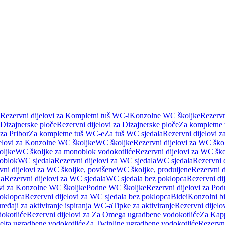
Rezervni dijelovi za Kompletni tuš WC-i
Konzolne WC školjke
Rezervn
Dizajnerske ploče
Rezervni dijelovi za Dizajnerske ploče
Za kompletne
 za Pribor
Za kompletne tuš WC-e
Za tuš WC sjedala
Rezervni dijelovi z
jelovi za Konzolne WC školjke
WC školjke
Rezervni dijelovi za WC ško
oljke
WC školjke za monoblok vodokotliće
Rezervni dijelovi za WC šk
oblok
WC sjedala
Rezervni dijelovi za WC sjedala
WC sjedala
Rezervni 
vni dijelovi za WC školjke, povišene
WC školjke, produljene
Rezervni d
la
Rezervni dijelovi za WC sjedala
WC sjedala bez poklopca
Rezervni di
ovi za Konzolne WC školjke
Podne WC školjke
Rezervni dijelovi za Po
oklopca
Rezervni dijelovi za WC sjedala bez poklopca
Bidei
Konzolni bi
uređaji za aktiviranje ispiranja WC-a
Tipke za aktiviranje
Rezervni dijelov
okotliće
Rezervni dijelovi za Za Omega ugradbene vodokotliće
Za Kapp
Delta ugradbene vodokotliće
Za Twinline ugradbene vodokotliće
Rezervni