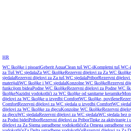
HR
WC školjke i pisoari
Geberit AquaClean tuš WC-i
Kompletni tuš WC-i
za Tuš WC sjedala
Za WC školjke
Rezervni dijelovi za Za WC školjke
sjedala
Rezervni dijelovi za Za tuš WC sjedala
Pribor
Rezervni dijelovi
materijali
WC školjke i WC sjedala
Konzolne WC školjke
Rezervni di
funkcijom bidea
Podne WC školjke
Rezervni dijelovi za Podne WC šk
školjke
Nazidni vodokotlići za WC školjke od sanitarne keramike
Mon
dijelovi za WC školjke u izvedbi Comfort
WC školjke, povišene
Rezer
Comfort
Rezervni dijelovi za WC sjedala u izvedbi Comfort
WC sjeda
dijelovi za WC školjke za djecu
Konzolne WC školjke
Rezervni dijel
za djecu
WC sjedala
Rezervni dijelovi za WC sjedala
WC sjedala bez p
za Podni bidei
Pribor
Rezervni dijelovi za Pribor
Tipke za aktiviranje i 
dijelovi za Za Sigma ugradbene vodokotliće
Za Omega ugradbene vod
vodokotliće
Za Delta ugradbene vodokotliće
Rezervni dijelovi za Za 