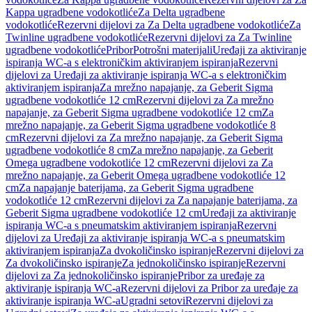
Kappa ugradbene vodokotliće
Za Delta ugradbene
vodokotliće
Rezervni dijelovi za Za Delta ugradbene vodokotliće
Za
Twinline ugradbene vodokotliće
Rezervni dijelovi za Za Twinline
ugradbene vodokotliće
Pribor
Potrošni materijali
Uređaji za aktiviranje
ispiranja WC-a s elektroničkim aktiviranjem ispiranja
Rezervni
dijelovi za Uređaji za aktiviranje ispiranja WC-a s elektroničkim
aktiviranjem ispiranja
Za mrežno napajanje, za Geberit Sigma
ugradbene vodokotliće 12 cm
Rezervni dijelovi za Za mrežno
napajanje, za Geberit Sigma ugradbene vodokotliće 12 cm
Za
mrežno napajanje, za Geberit Sigma ugradbene vodokotliće 8
cm
Rezervni dijelovi za Za mrežno napajanje, za Geberit Sigma
ugradbene vodokotliće 8 cm
Za mrežno napajanje, za Geberit
Omega ugradbene vodokotliće 12 cm
Rezervni dijelovi za Za
mrežno napajanje, za Geberit Omega ugradbene vodokotliće 12
cm
Za napajanje baterijama, za Geberit Sigma ugradbene
vodokotliće 12 cm
Rezervni dijelovi za Za napajanje baterijama, za
Geberit Sigma ugradbene vodokotliće 12 cm
Uređaji za aktiviranje
ispiranja WC-a s pneumatskim aktiviranjem ispiranja
Rezervni
dijelovi za Uređaji za aktiviranje ispiranja WC-a s pneumatskim
aktiviranjem ispiranja
Za dvokoličinsko ispiranje
Rezervni dijelovi za
Za dvokoličinsko ispiranje
Za jednokoličinsko ispiranje
Rezervni
dijelovi za Za jednokoličinsko ispiranje
Pribor za uređaje za
aktiviranje ispiranja WC-a
Rezervni dijelovi za Pribor za uređaje za
aktiviranje ispiranja WC-a
Ugradni setovi
Rezervni dijelovi za