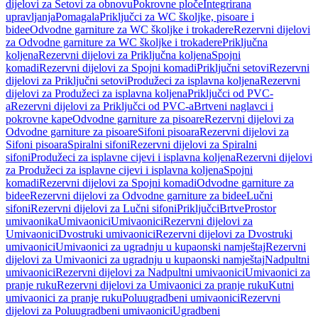
dijelovi za Setovi za obnovu
Pokrovne ploče
Integrirana
upravljanja
Pomagala
Priključci za WC školjke, pisoare i
bidee
Odvodne garniture za WC školjke i trokadere
Rezervni dijelovi
za Odvodne garniture za WC školjke i trokadere
Priključna
koljena
Rezervni dijelovi za Priključna koljena
Spojni
komadi
Rezervni dijelovi za Spojni komadi
Priključni setovi
Rezervni
dijelovi za Priključni setovi
Produžeci za isplavna koljena
Rezervni
dijelovi za Produžeci za isplavna koljena
Priključci od PVC-
a
Rezervni dijelovi za Priključci od PVC-a
Brtveni naglavci i
pokrovne kape
Odvodne garniture za pisoare
Rezervni dijelovi za
Odvodne garniture za pisoare
Sifoni pisoara
Rezervni dijelovi za
Sifoni pisoara
Spiralni sifoni
Rezervni dijelovi za Spiralni
sifoni
Produžeci za isplavne cijevi i isplavna koljena
Rezervni dijelovi
za Produžeci za isplavne cijevi i isplavna koljena
Spojni
komadi
Rezervni dijelovi za Spojni komadi
Odvodne garniture za
bidee
Rezervni dijelovi za Odvodne garniture za bidee
Lučni
sifoni
Rezervni dijelovi za Lučni sifoni
Priključci
Brtve
Prostor
umivaonika
Umivaonici
Umivaonici
Rezervni dijelovi za
Umivaonici
Dvostruki umivaonici
Rezervni dijelovi za Dvostruki
umivaonici
Umivaonici za ugradnju u kupaonski namještaj
Rezervni
dijelovi za Umivaonici za ugradnju u kupaonski namještaj
Nadpultni
umivaonici
Rezervni dijelovi za Nadpultni umivaonici
Umivaonici za
pranje ruku
Rezervni dijelovi za Umivaonici za pranje ruku
Kutni
umivaonici za pranje ruku
Poluugradbeni umivaonici
Rezervni
dijelovi za Poluugradbeni umivaonici
Ugradbeni