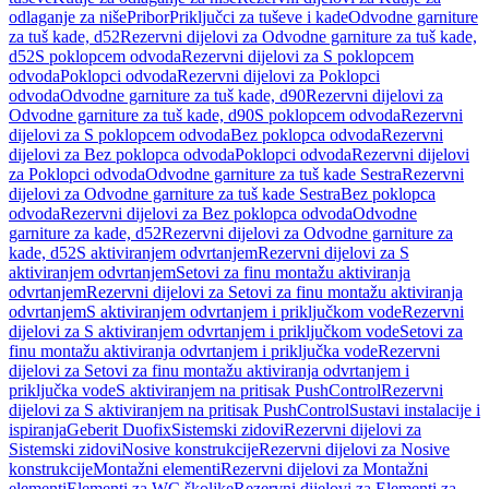
odlaganje za niše
Pribor
Priključci za tuševe i kade
Odvodne garniture
za tuš kade, d52
Rezervni dijelovi za Odvodne garniture za tuš kade,
d52
S poklopcem odvoda
Rezervni dijelovi za S poklopcem
odvoda
Poklopci odvoda
Rezervni dijelovi za Poklopci
odvoda
Odvodne garniture za tuš kade, d90
Rezervni dijelovi za
Odvodne garniture za tuš kade, d90
S poklopcem odvoda
Rezervni
dijelovi za S poklopcem odvoda
Bez poklopca odvoda
Rezervni
dijelovi za Bez poklopca odvoda
Poklopci odvoda
Rezervni dijelovi
za Poklopci odvoda
Odvodne garniture za tuš kade Sestra
Rezervni
dijelovi za Odvodne garniture za tuš kade Sestra
Bez poklopca
odvoda
Rezervni dijelovi za Bez poklopca odvoda
Odvodne
garniture za kade, d52
Rezervni dijelovi za Odvodne garniture za
kade, d52
S aktiviranjem odvrtanjem
Rezervni dijelovi za S
aktiviranjem odvrtanjem
Setovi za finu montažu aktiviranja
odvrtanjem
Rezervni dijelovi za Setovi za finu montažu aktiviranja
odvrtanjem
S aktiviranjem odvrtanjem i priključkom vode
Rezervni
dijelovi za S aktiviranjem odvrtanjem i priključkom vode
Setovi za
finu montažu aktiviranja odvrtanjem i priključka vode
Rezervni
dijelovi za Setovi za finu montažu aktiviranja odvrtanjem i
priključka vode
S aktiviranjem na pritisak PushControl
Rezervni
dijelovi za S aktiviranjem na pritisak PushControl
Sustavi instalacije i
ispiranja
Geberit Duofix
Sistemski zidovi
Rezervni dijelovi za
Sistemski zidovi
Nosive konstrukcije
Rezervni dijelovi za Nosive
konstrukcije
Montažni elementi
Rezervni dijelovi za Montažni
elementi
Elementi za WC školjke
Rezervni dijelovi za Elementi za