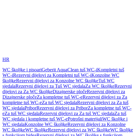
HR
WC školjke i pisoari
Geberit AquaClean tuš WC-i
Kompletni tuš
WC-i
Rezervni dijelovi za Kompletni tuš WC-i
Konzolne WC
školjke
Rezervni dijelovi za Konzolne WC školjke
Tuš WC
sjedala
Rezervni dijelovi za Tuš WC sjedala
Za WC školjke
Rezervni
dijelovi za Za WC školjke
Dizajnerske ploče
Rezervni dijelovi za
Dizajnerske ploče
Za kompletne tuš WC-e
Rezervni dijelovi za Za
kompletne tuš WC-e
Za tuš WC sjedala
Rezervni dijelovi za Za tuš
WC sjedala
Pribor
Rezervni dijelovi za Pribor
Za kompletne tuš WC-
e
Za tuš WC sjedala
Rezervni dijelovi za Za tuš WC sjedala
Za tuš
WC sjedala i kompletne tuš WC-e
Potrošni materijali
WC školjke i
WC sjedala
Konzolne WC školjke
Rezervni dijelovi za Konzolne
WC školjke
WC školjke
Rezervni dijelovi za WC školjke
WC školjke
s funkcijom bidea
Rezervni dijelovi za WC školjke s funkcijom