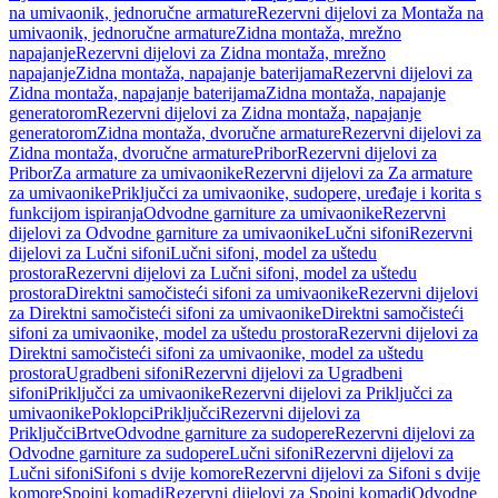
na umivaonik, jednoručne armature
Rezervni dijelovi za Montaža na
umivaonik, jednoručne armature
Zidna montaža, mrežno
napajanje
Rezervni dijelovi za Zidna montaža, mrežno
napajanje
Zidna montaža, napajanje baterijama
Rezervni dijelovi za
Zidna montaža, napajanje baterijama
Zidna montaža, napajanje
generatorom
Rezervni dijelovi za Zidna montaža, napajanje
generatorom
Zidna montaža, dvoručne armature
Rezervni dijelovi za
Zidna montaža, dvoručne armature
Pribor
Rezervni dijelovi za
Pribor
Za armature za umivaonike
Rezervni dijelovi za Za armature
za umivaonike
Priključci za umivaonike, sudopere, uređaje i korita s
funkcijom ispiranja
Odvodne garniture za umivaonike
Rezervni
dijelovi za Odvodne garniture za umivaonike
Lučni sifoni
Rezervni
dijelovi za Lučni sifoni
Lučni sifoni, model za uštedu
prostora
Rezervni dijelovi za Lučni sifoni, model za uštedu
prostora
Direktni samočisteći sifoni za umivaonike
Rezervni dijelovi
za Direktni samočisteći sifoni za umivaonike
Direktni samočisteći
sifoni za umivaonike, model za uštedu prostora
Rezervni dijelovi za
Direktni samočisteći sifoni za umivaonike, model za uštedu
prostora
Ugradbeni sifoni
Rezervni dijelovi za Ugradbeni
sifoni
Priključci za umivaonike
Rezervni dijelovi za Priključci za
umivaonike
Poklopci
Priključci
Rezervni dijelovi za
Priključci
Brtve
Odvodne garniture za sudopere
Rezervni dijelovi za
Odvodne garniture za sudopere
Lučni sifoni
Rezervni dijelovi za
Lučni sifoni
Sifoni s dvije komore
Rezervni dijelovi za Sifoni s dvije
komore
Spojni komadi
Rezervni dijelovi za Spojni komadi
Odvodne