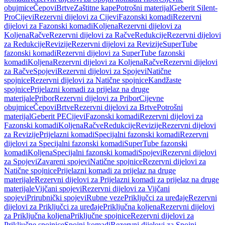
obujmice
Čepovi
Brtve
Zaštitne kape
Potrošni materijal
Geberit Silent-
Pro
Cijevi
Rezervni dijelovi za Cijevi
Fazonski komadi
Rezervni
dijelovi za Fazonski komadi
Koljena
Rezervni dijelovi za
Koljena
Račve
Rezervni dijelovi za Račve
Redukcije
Rezervni dijelovi
za Redukcije
Revizije
Rezervni dijelovi za Revizije
SuperTube
fazonski komadi
Rezervni dijelovi za SuperTube fazonski
komadi
Koljena
Rezervni dijelovi za Koljena
Račve
Rezervni dijelovi
za Račve
Spojevi
Rezervni dijelovi za Spojevi
Natične
spojnice
Rezervni dijelovi za Natične spojnice
Kandžaste
spojnice
Prijelazni komadi za prijelaz na druge
materijale
Pribor
Rezervni dijelovi za Pribor
Cijevne
obujmice
Čepovi
Brtve
Rezervni dijelovi za Brtve
Potrošni
materijal
Geberit PE
Cijevi
Fazonski komadi
Rezervni dijelovi za
Fazonski komadi
Koljena
Račve
Redukcije
Revizije
Rezervni dijelovi
za Revizije
Prijelazni komadi
Specijalni fazonski komadi
Rezervni
dijelovi za Specijalni fazonski komadi
SuperTube fazonski
komadi
Koljena
Specijalni fazonski komadi
Spojevi
Rezervni dijelovi
za Spojevi
Zavareni spojevi
Natične spojnice
Rezervni dijelovi za
Natične spojnice
Prijelazni komadi za prijelaz na druge
materijale
Rezervni dijelovi za Prijelazni komadi za prijelaz na druge
materijale
Vijčani spojevi
Rezervni dijelovi za Vijčani
spojevi
Prirubnički spojevi
Rubne veze
Priključci za uređaje
Rezervni
dijelovi za Priključci za uređaje
Priključna koljena
Rezervni dijelovi
za Priključna koljena
Priključne spojnice
Rezervni dijelovi za
Priključne spojnice
Spojni komadi
Rezervni dijelovi za Spojni