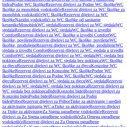
bidea
Podne WC školjke
Rezervni dijelovi za Podne WC školjke
WC
školjke za monoblok vodokotliće
Rezervni dijelovi za WC školjke za
monoblok vodokotliće
WC školjke
Rezervni dijelovi za WC
školjke
Nazidni vodokotlići za WC školjke od sanitarne
keramike
Monoblok
WC sjedala
Rezervni dijelovi za WC sjedala
WC
sjedala
Rezervni dijelovi za WC sjedala
WC školjke u izvedbi
Comfort
Rezervni dijelovi za WC školjke u izvedbi Comfort
WC
školjke, povišene
Rezervni dijelovi za WC školjke, povišene
WC
školjke, produljene
Rezervni dijelovi za WC školjke, produljene
WC
sjedala u izvedbi Comfort
Rezervni dijelovi za WC sjedala u izvedbi
Comfort
WC sjedala
Rezervni dijelovi za WC sjedala
WC sjedala bez
poklopca
Rezervni dijelovi za WC sjedala bez poklopca
WC školjke
za djecu
Rezervni dijelovi za WC školjke za djecu
Konzolne WC
školjke
Rezervni dijelovi za Konzolne WC školjke
Podne WC
školjke
Rezervni dijelovi za Podne WC školjke
WC sjedala za
djecu
Rezervni dijelovi za WC sjedala za djecu
WC sjedala
Rezervni
dijelovi za WC sjedala
WC sjedala bez poklopca
Rezervni dijelovi za
WC sjedala bez poklopca
Bidei
Konzolni bidei
Rezervni dijelovi za
Konzolni bidei
Podni bidei
Rezervni dijelovi za Podni
bidei
Pribor
Rezervni dijelovi za Pribor
Tipke za aktiviranje i uređaji
za aktiviranje ispiranja WC-a
Tipke za aktiviranje
Rezervni dijelovi
za Tipke za aktiviranje
Za Sigma ugradbene vodokotliće
Rezervni
dijelovi za Za Sigma ugradbene vodokotliće
Za Omega ugradbene
vodokotliće
Rezervni dijelovi za Za Omega ugradbene
vodokotliće
Za Kappa ugradbene vodokotliće
Rezervni dijelovi za Za