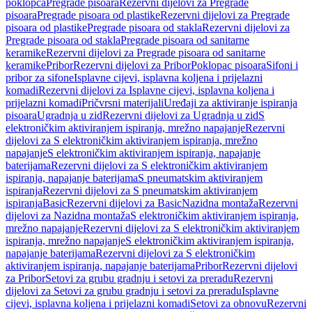
poklopca
Pregrade pisoara
Rezervni dijelovi za Pregrade
pisoara
Pregrade pisoara od plastike
Rezervni dijelovi za Pregrade
pisoara od plastike
Pregrade pisoara od stakla
Rezervni dijelovi za
Pregrade pisoara od stakla
Pregrade pisoara od sanitarne
keramike
Rezervni dijelovi za Pregrade pisoara od sanitarne
keramike
Pribor
Rezervni dijelovi za Pribor
Poklopac pisoara
Sifoni i
pribor za sifone
Isplavne cijevi, isplavna koljena i prijelazni
komadi
Rezervni dijelovi za Isplavne cijevi, isplavna koljena i
prijelazni komadi
Pričvrsni materijali
Uređaji za aktiviranje ispiranja
pisoara
Ugradnja u zid
Rezervni dijelovi za Ugradnja u zid
S
elektroničkim aktiviranjem ispiranja, mrežno napajanje
Rezervni
dijelovi za S elektroničkim aktiviranjem ispiranja, mrežno
napajanje
S elektroničkim aktiviranjem ispiranja, napajanje
baterijama
Rezervni dijelovi za S elektroničkim aktiviranjem
ispiranja, napajanje baterijama
S pneumatskim aktiviranjem
ispiranja
Rezervni dijelovi za S pneumatskim aktiviranjem
ispiranja
Basic
Rezervni dijelovi za Basic
Nazidna montaža
Rezervni
dijelovi za Nazidna montaža
S elektroničkim aktiviranjem ispiranja,
mrežno napajanje
Rezervni dijelovi za S elektroničkim aktiviranjem
ispiranja, mrežno napajanje
S elektroničkim aktiviranjem ispiranja,
napajanje baterijama
Rezervni dijelovi za S elektroničkim
aktiviranjem ispiranja, napajanje baterijama
Pribor
Rezervni dijelovi
za Pribor
Setovi za grubu gradnju i setovi za preradu
Rezervni
dijelovi za Setovi za grubu gradnju i setovi za preradu
Isplavne
cijevi, isplavna koljena i prijelazni komadi
Setovi za obnovu
Rezervni