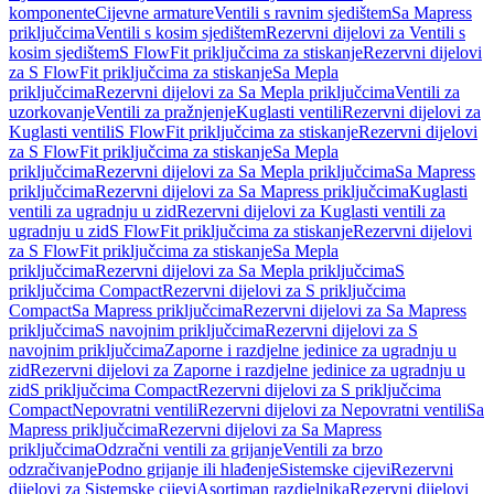
komponente
Cijevne armature
Ventili s ravnim sjedištem
Sa Mapress
priključcima
Ventili s kosim sjedištem
Rezervni dijelovi za Ventili s
kosim sjedištem
S FlowFit priključcima za stiskanje
Rezervni dijelovi
za S FlowFit priključcima za stiskanje
Sa Mepla
priključcima
Rezervni dijelovi za Sa Mepla priključcima
Ventili za
uzorkovanje
Ventili za pražnjenje
Kuglasti ventili
Rezervni dijelovi za
Kuglasti ventili
S FlowFit priključcima za stiskanje
Rezervni dijelovi
za S FlowFit priključcima za stiskanje
Sa Mepla
priključcima
Rezervni dijelovi za Sa Mepla priključcima
Sa Mapress
priključcima
Rezervni dijelovi za Sa Mapress priključcima
Kuglasti
ventili za ugradnju u zid
Rezervni dijelovi za Kuglasti ventili za
ugradnju u zid
S FlowFit priključcima za stiskanje
Rezervni dijelovi
za S FlowFit priključcima za stiskanje
Sa Mepla
priključcima
Rezervni dijelovi za Sa Mepla priključcima
S
priključcima Compact
Rezervni dijelovi za S priključcima
Compact
Sa Mapress priključcima
Rezervni dijelovi za Sa Mapress
priključcima
S navojnim priključcima
Rezervni dijelovi za S
navojnim priključcima
Zaporne i razdjelne jedinice za ugradnju u
zid
Rezervni dijelovi za Zaporne i razdjelne jedinice za ugradnju u
zid
S priključcima Compact
Rezervni dijelovi za S priključcima
Compact
Nepovratni ventili
Rezervni dijelovi za Nepovratni ventili
Sa
Mapress priključcima
Rezervni dijelovi za Sa Mapress
priključcima
Odzračni ventili za grijanje
Ventili za brzo
odzračivanje
Podno grijanje ili hlađenje
Sistemske cijevi
Rezervni
dijelovi za Sistemske cijevi
Asortiman razdjelnika
Rezervni dijelovi