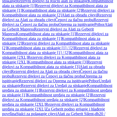
stiskanje
Rezervni dijelovi za Ručni alati za stiskanje
Kompatibilnost
alata za stiskanje [1]
Rezervni dijelovi za Kompatibilnost alata za
stiskanje [1]
Kompatibilnost alata za stiskanje [2]
Rezervni dijelovi za
Kompatibilnost alata za stiskanje [2]
Alati za obradu cijevi
Rezervni
dijelovi za Alati za obradu cijevi
Čepovi za tlačnu probu
Rezervni
dijelovi za Čepovi za tlačnu probu
Oprema za ispitivanje
Pribor
Alati
za Geberit Mapress
Rezervni dijelovi za Alati za Geberit
Mapress
Kompatibilnost alata za stiskanje [1]
Rezervni dijelovi za
Kompatibilnost alata za stiskanje [1]
Kompatibilnost alata za
stiskanje [2]
Rezervni dijelovi za Kompatibilnost alata za stiskanje
[2]
Kompatibilnost alata za stiskanje [1] / [2]
Rezervni dijelovi za
Kompatibilnost alata za stiskanje [1] / [2]
Kompatibilnost alata za
stiskanje [2XL]
Rezervni dijelovi za Kompatibilnost alata za
stiskanje [2XL]
Kompatibilnost alata za stiskanje [3]
Rezervni
dijelovi za Kompatibilnost alata za stiskanje [3]
Alati za obradu
cijevi
Rezervni dijelovi za Alati za obradu cijevi
Čepovi za tlačnu
probu
Rezervni dijelovi za Čepovi za tlačnu probu
Oprema za
ispitivanje
Rezervni dijelovi za Oprema za ispitivanje
Pribor
Uređaji
za stiskanje
Rezervni dijelovi za Uređaji za stiskanje
Kompatibilnost
uređaja za stiskanje [1]
Rezervni dijelovi za Kompatibilnost uređaja
za stiskanje [1]
Kompatibilnost uređaja za stiskanje [2]
Rezervni
dijelovi za Kompatibilnost uređaja za stiskanje [2]
Kompatibilnost
uređaja za stiskanje [2XL]
Rezervni dijelovi za Kompatibilnost
uređaja za stiskanje [2XL]
Za Geberit podno grijanje i hlađenje
površina
Stalci za polaganje cijevi
Alati za Geberit Silent-db20 /