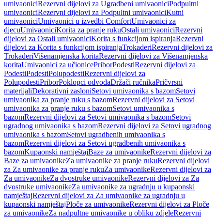
umivaonici
Rezervni dijelovi za Ugradbeni umivaonici
Podpultni
umivaonici
Rezervni dijelovi za Podpultni umivaonici
Kutni
umivaonici
Umivaonici u izvedbi Comfort
Umivaonici za
djecu
Umivaonici
Korita za pranje ruku
Ostali umivaonici
Rezervni
dijelovi za Ostali umivaonici
Korita s funkcijom ispiranja
Rezervni
dijelovi za Korita s funkcijom ispiranja
Trokaderi
Rezervni dijelovi za
Trokaderi
Višenamjenska korita
Rezervni dijelovi za Višenamjenska
korita
Umivaonici za učionice
Pribor
Podesti
Rezervni dijelovi za
Podesti
Podesti
Polupodesti
Rezervni dijelovi za
Polupodesti
Pribor
Poklopci odvoda
Držači ručnika
Pričvrsni
materijali
Dekorativni zasloni
Setovi umivaonika s bazom
Setovi
umivaonika za pranje ruku s bazom
Rezervni dijelovi za Setovi
umivaonika za pranje ruku s bazom
Setovi umivaonika s
bazom
Rezervni dijelovi za Setovi umivaonika s bazom
Setovi
ugradnog umivaonika s bazom
Rezervni dijelovi za Setovi ugradnog
umivaonika s bazom
Setovi ugradbenih umivaonika s
bazom
Rezervni dijelovi za Setovi ugradbenih umivaonika s
bazom
Kupaonski namještaj
Baze za umivaonike
Rezervni dijelovi za
Baze za umivaonike
Za umivaonike za pranje ruku
Rezervni dijelovi
za Za umivaonike za pranje ruku
Za umivaonike
Rezervni dijelovi za
Za umivaonike
Za dvostruke umivaonike
Rezervni dijelovi za Za
dvostruke umivaonike
Za umivaonike za ugradnju u kupaonski
namještaj
Rezervni dijelovi za Za umivaonike za ugradnju u
kupaonski namještaj
Ploče za umivaonike
Rezervni dijelovi za Ploče
za umivaonike
Za nadpultne umivaonike u obliku zdjele
Rezervni