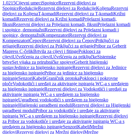
1.0215
Cijevni umeci
Spojnice
Rezervni dijelovi za
Spojnice
Redukcije
Rezervni dijelovi za Redukcije
Koljena
Rezervni
dijelovi za Koljena
T-komadi
Rezervni dijelovi za T-komadi
Križni
komadi
Rezervni dijelovi za Križni komadi
Prijelazni komadi,
fiksni
Rezervni dijelovi za Prijelazni komadi, fiksni
Prijelazni komadi
i spojnice, demontažni
Rezervni dijelovi za Prijelazni komadi i
spojnice, demontažni
Kompenzatori
Rezervni dijelovi za
Kompenzatori
Čepovi
Rezervni dijelovi za Čepovi
Priključci za
grijanje
Rezervni dijelovi za Priključci za grijanje
Pribor za Geberit
Mapress C-čelik
Brtvila za cijevi i fitinge
Poklopci za
cijevi
Učvršćenja za cijevi
Učvršćenja za priključke
Sistemske
brtve
Set vijaka za prirubničke spojeve
Geberit higijenski
sustav
Jedinice za higijensko ispiranje
Rezervni dijelovi za Jedinice
za higijensko ispiranje
Pribor za jedinice za higijensko
ispiranje
Senzori
Kabeli
Graničnik protoka
Poklopci i pokrovne
ploče
Vodokotlići i uređaji za aktiviranje ispiranja WC-a s uređajem
za higijensko ispiranje
Rezervni dijelovi za Vodokotlići i uređaji za
aktiviranje ispiranja WC-a s uređajem za higijensko
ispiranje
Ugradbeni vodokotlići s uređajem za higijensko
ispiranje
Higijenski ugradbeni moduli
Rezervni dijelovi za Higijenski
ugradbeni moduli
Pribor za vodokotliće i uređaje za aktiviranje
ispiranja WC-a s uređajem za higijensko ispiranje
Rezervni dijelovi
za Pribor za vodokotliće i uređaje za aktiviranje ispiranja WC-a s
uređajem za higijensko ispiranje
Senzori
Kabeli
Mrežni
dijelovi
Rezervni dijelovi za Mrežni dijelovi
Mrežne