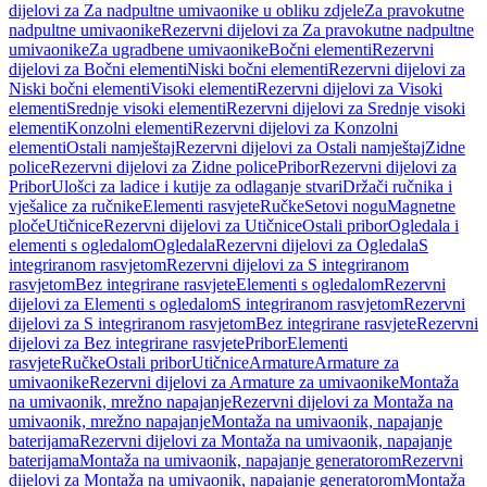
dijelovi za Za nadpultne umivaonike u obliku zdjele
Za pravokutne
nadpultne umivaonike
Rezervni dijelovi za Za pravokutne nadpultne
umivaonike
Za ugradbene umivaonike
Bočni elementi
Rezervni
dijelovi za Bočni elementi
Niski bočni elementi
Rezervni dijelovi za
Niski bočni elementi
Visoki elementi
Rezervni dijelovi za Visoki
elementi
Srednje visoki elementi
Rezervni dijelovi za Srednje visoki
elementi
Konzolni elementi
Rezervni dijelovi za Konzolni
elementi
Ostali namještaj
Rezervni dijelovi za Ostali namještaj
Zidne
police
Rezervni dijelovi za Zidne police
Pribor
Rezervni dijelovi za
Pribor
Ulošci za ladice i kutije za odlaganje stvari
Držači ručnika i
vješalice za ručnike
Elementi rasvjete
Ručke
Setovi nogu
Magnetne
ploče
Utičnice
Rezervni dijelovi za Utičnice
Ostali pribor
Ogledala i
elementi s ogledalom
Ogledala
Rezervni dijelovi za Ogledala
S
integriranom rasvjetom
Rezervni dijelovi za S integriranom
rasvjetom
Bez integrirane rasvjete
Elementi s ogledalom
Rezervni
dijelovi za Elementi s ogledalom
S integriranom rasvjetom
Rezervni
dijelovi za S integriranom rasvjetom
Bez integrirane rasvjete
Rezervni
dijelovi za Bez integrirane rasvjete
Pribor
Elementi
rasvjete
Ručke
Ostali pribor
Utičnice
Armature
Armature za
umivaonike
Rezervni dijelovi za Armature za umivaonike
Montaža
na umivaonik, mrežno napajanje
Rezervni dijelovi za Montaža na
umivaonik, mrežno napajanje
Montaža na umivaonik, napajanje
baterijama
Rezervni dijelovi za Montaža na umivaonik, napajanje
baterijama
Montaža na umivaonik, napajanje generatorom
Rezervni
dijelovi za Montaža na umivaonik, napajanje generatorom
Montaža