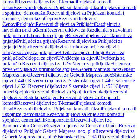
komadi
Rezervni dijelovi za T-komadi
Prijelazni komadi,
fiksni
Rezervni dijelovi za Prijelazni komadi, fiksni
Prijelazni komadi
i spojnice, demontažni
Rezervni dijelovi za Prijelazni komadi i
spojnice, demontažni
Čepovi
Rezervni dijelovi za
Čepovi
Priključci
Rezervni dijelovi za Priključci
Razdjelnici s
navojnim priključkom
Rezervni dijelovi za Razdjelnici s navojnim
priključkom
T-komadi za grijanje
Rezervni dijelovi za T-komadi za
grijanje
Priključci za grijanje
Rezervni dijelovi za Priključci za
grijanje
Pribor
Rezervni dijelovi za Pribor
Izolacije za cijevi i
fitinge
Izolacije za priključke
Brtvila za cijevi i fitinge
Brtvila za
priključke
Poklopci za cijevi
Učvršćenja za cijevi
Učvršćenja za
priključke
Rezervni dijelovi za Učvršćenja za priključke
Sistemske
brtve
Set vijaka za prirubničke spojeve
Geberit Mapress inox
Geberit
Mapress inox
Rezervni dijelovi za Geberit Mapress inox
Sistemske
cijevi 1.4401
Rezervni dijelovi za Sistemske cijevi 1.4401
Sistemske
cijevi 1.4521
Rezervni dijelovi za Sistemske cijevi 1.4521
Cijevni
umeci
Spojnice
Rezervni dijelovi za Spojnice
Redukcije
Rezervni
dijelovi za Redukcije
Koljena
Rezervni dijelovi za Koljena
T-
komadi
Rezervni dijelovi za T-komadi
Prijelazni komadi,
fiksni
Rezervni dijelovi za Prijelazni komadi, fiksni
Prijelazni komadi
i spojnice, demontažni
Rezervni dijelovi za Prijelazni komadi i
spojnice, demontažni
Kompenzatori
Rezervni dijelovi za
Kompenzatori
Čepovi
Rezervni dijelovi za Čepovi
Priključci
Rezervni
dijelovi za Priključci
Geberit Mapress inox, plin
Rezervni dijelovi za
Geberit Mapress inox, plin
Sistemske cijevi 1.4401
Rezervni dijelovi