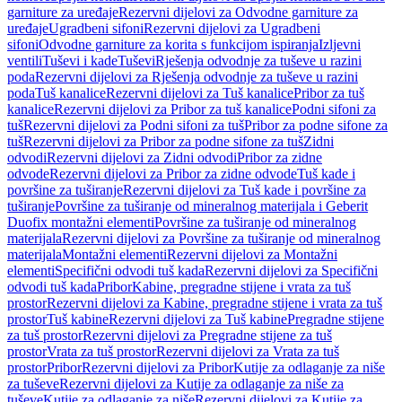
garniture za uređaje
Rezervni dijelovi za Odvodne garniture za
uređaje
Ugradbeni sifoni
Rezervni dijelovi za Ugradbeni
sifoni
Odvodne garniture za korita s funkcijom ispiranja
Izljevni
ventili
Tuševi i kade
Tuševi
Rješenja odvodnje za tuševe u razini
poda
Rezervni dijelovi za Rješenja odvodnje za tuševe u razini
poda
Tuš kanalice
Rezervni dijelovi za Tuš kanalice
Pribor za tuš
kanalice
Rezervni dijelovi za Pribor za tuš kanalice
Podni sifoni za
tuš
Rezervni dijelovi za Podni sifoni za tuš
Pribor za podne sifone za
tuš
Rezervni dijelovi za Pribor za podne sifone za tuš
Zidni
odvodi
Rezervni dijelovi za Zidni odvodi
Pribor za zidne
odvode
Rezervni dijelovi za Pribor za zidne odvode
Tuš kade i
površine za tuširanje
Rezervni dijelovi za Tuš kade i površine za
tuširanje
Površine za tuširanje od mineralnog materijala i Geberit
Duofix montažni elementi
Površine za tuširanje od mineralnog
materijala
Rezervni dijelovi za Površine za tuširanje od mineralnog
materijala
Montažni elementi
Rezervni dijelovi za Montažni
elementi
Specifični odvodi tuš kada
Rezervni dijelovi za Specifični
odvodi tuš kada
Pribor
Kabine, pregradne stijene i vrata za tuš
prostor
Rezervni dijelovi za Kabine, pregradne stijene i vrata za tuš
prostor
Tuš kabine
Rezervni dijelovi za Tuš kabine
Pregradne stijene
za tuš prostor
Rezervni dijelovi za Pregradne stijene za tuš
prostor
Vrata za tuš prostor
Rezervni dijelovi za Vrata za tuš
prostor
Pribor
Rezervni dijelovi za Pribor
Kutije za odlaganje za niše
za tuševe
Rezervni dijelovi za Kutije za odlaganje za niše za
tuševe
Kutije za odlaganje za niše
Rezervni dijelovi za Kutije za