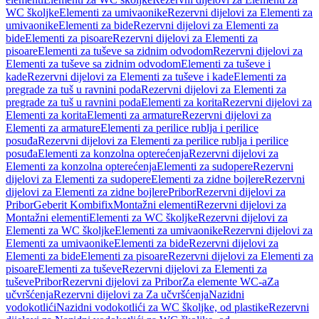
WC školjke
Elementi za umivaonike
Rezervni dijelovi za Elementi za
umivaonike
Elementi za bide
Rezervni dijelovi za Elementi za
bide
Elementi za pisoare
Rezervni dijelovi za Elementi za
pisoare
Elementi za tuševe sa zidnim odvodom
Rezervni dijelovi za
Elementi za tuševe sa zidnim odvodom
Elementi za tuševe i
kade
Rezervni dijelovi za Elementi za tuševe i kade
Elementi za
pregrade za tuš u ravnini poda
Rezervni dijelovi za Elementi za
pregrade za tuš u ravnini poda
Elementi za korita
Rezervni dijelovi za
Elementi za korita
Elementi za armature
Rezervni dijelovi za
Elementi za armature
Elementi za perilice rublja i perilice
posuđa
Rezervni dijelovi za Elementi za perilice rublja i perilice
posuđa
Elementi za konzolna opterećenja
Rezervni dijelovi za
Elementi za konzolna opterećenja
Elementi za sudopere
Rezervni
dijelovi za Elementi za sudopere
Elementi za zidne bojlere
Rezervni
dijelovi za Elementi za zidne bojlere
Pribor
Rezervni dijelovi za
Pribor
Geberit Kombifix
Montažni elementi
Rezervni dijelovi za
Montažni elementi
Elementi za WC školjke
Rezervni dijelovi za
Elementi za WC školjke
Elementi za umivaonike
Rezervni dijelovi za
Elementi za umivaonike
Elementi za bide
Rezervni dijelovi za
Elementi za bide
Elementi za pisoare
Rezervni dijelovi za Elementi za
pisoare
Elementi za tuševe
Rezervni dijelovi za Elementi za
tuševe
Pribor
Rezervni dijelovi za Pribor
Za elemente WC-a
Za
učvršćenja
Rezervni dijelovi za Za učvršćenja
Nazidni
vodokotlići
Nazidni vodokotlići za WC školjke, od plastike
Rezervni