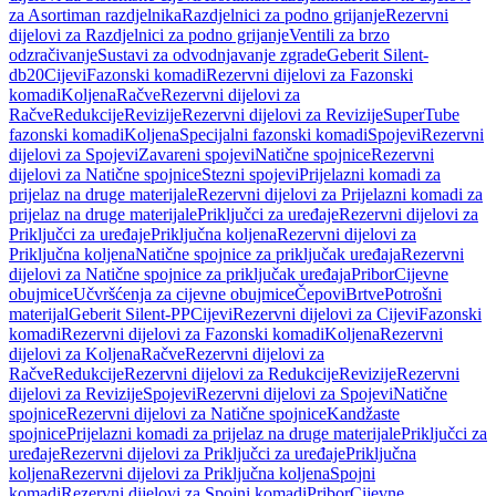
za Asortiman razdjelnika
Razdjelnici za podno grijanje
Rezervni
dijelovi za Razdjelnici za podno grijanje
Ventili za brzo
odzračivanje
Sustavi za odvodnjavanje zgrade
Geberit Silent-
db20
Cijevi
Fazonski komadi
Rezervni dijelovi za Fazonski
komadi
Koljena
Račve
Rezervni dijelovi za
Račve
Redukcije
Revizije
Rezervni dijelovi za Revizije
SuperTube
fazonski komadi
Koljena
Specijalni fazonski komadi
Spojevi
Rezervni
dijelovi za Spojevi
Zavareni spojevi
Natične spojnice
Rezervni
dijelovi za Natične spojnice
Stezni spojevi
Prijelazni komadi za
prijelaz na druge materijale
Rezervni dijelovi za Prijelazni komadi za
prijelaz na druge materijale
Priključci za uređaje
Rezervni dijelovi za
Priključci za uređaje
Priključna koljena
Rezervni dijelovi za
Priključna koljena
Natične spojnice za priključak uređaja
Rezervni
dijelovi za Natične spojnice za priključak uređaja
Pribor
Cijevne
obujmice
Učvršćenja za cijevne obujmice
Čepovi
Brtve
Potrošni
materijal
Geberit Silent-PP
Cijevi
Rezervni dijelovi za Cijevi
Fazonski
komadi
Rezervni dijelovi za Fazonski komadi
Koljena
Rezervni
dijelovi za Koljena
Račve
Rezervni dijelovi za
Račve
Redukcije
Rezervni dijelovi za Redukcije
Revizije
Rezervni
dijelovi za Revizije
Spojevi
Rezervni dijelovi za Spojevi
Natične
spojnice
Rezervni dijelovi za Natične spojnice
Kandžaste
spojnice
Prijelazni komadi za prijelaz na druge materijale
Priključci za
uređaje
Rezervni dijelovi za Priključci za uređaje
Priključna
koljena
Rezervni dijelovi za Priključna koljena
Spojni
komadi
Rezervni dijelovi za Spojni komadi
Pribor
Cijevne