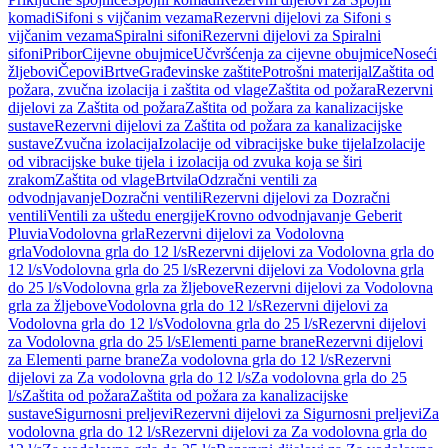
komadi
Sifoni s vijčanim vezama
Rezervni dijelovi za Sifoni s
vijčanim vezama
Spiralni sifoni
Rezervni dijelovi za Spiralni
sifoni
Pribor
Cijevne obujmice
Učvršćenja za cijevne obujmice
Noseći
žljebovi
Čepovi
Brtve
Građevinske zaštite
Potrošni materijal
Zaštita od
požara, zvučna izolacija i zaštita od vlage
Zaštita od požara
Rezervni
dijelovi za Zaštita od požara
Zaštita od požara za kanalizacijske
sustave
Rezervni dijelovi za Zaštita od požara za kanalizacijske
sustave
Zvučna izolacija
Izolacije od vibracijske buke tijela
Izolacije
od vibracijske buke tijela i izolacija od zvuka koja se širi
zrakom
Zaštita od vlage
Brtvila
Odzračni ventili za
odvodnjavanje
Dozračni ventili
Rezervni dijelovi za Dozračni
ventili
Ventili za uštedu energije
Krovno odvodnjavanje Geberit
Pluvia
Vodolovna grla
Rezervni dijelovi za Vodolovna
grla
Vodolovna grla do 12 l/s
Rezervni dijelovi za Vodolovna grla do
12 l/s
Vodolovna grla do 25 l/s
Rezervni dijelovi za Vodolovna grla
do 25 l/s
Vodolovna grla za žljebove
Rezervni dijelovi za Vodolovna
grla za žljebove
Vodolovna grla do 12 l/s
Rezervni dijelovi za
Vodolovna grla do 12 l/s
Vodolovna grla do 25 l/s
Rezervni dijelovi
za Vodolovna grla do 25 l/s
Elementi parne brane
Rezervni dijelovi
za Elementi parne brane
Za vodolovna grla do 12 l/s
Rezervni
dijelovi za Za vodolovna grla do 12 l/s
Za vodolovna grla do 25
l/s
Zaštita od požara
Zaštita od požara za kanalizacijske
sustave
Sigurnosni preljevi
Rezervni dijelovi za Sigurnosni preljevi
Za
vodolovna grla do 12 l/s
Rezervni dijelovi za Za vodolovna grla do