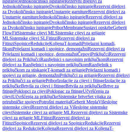
ispiranje
Jednokoličinsko ispiranje
Rezervni dijelovi za
Jednokoličinsko ispiranje
Dvokoličinsko ispiranje
Rezervni dijelovi
za Dvokoličinsko ispiranje
Unutarnje garniture
Rezervni dijelovi za
Unutarnje garniture
Jednokoličinsko ispiranje
Rezervni dijelovi za
Jednokoličinsko ispiranje
Dvokoličinsko ispiranje
Rezervni dijelovi
za Dvokoličinsko ispiranje
Pribor
Membrane
Sustavi opskrbe
Geberit
FlowFit
Sistemske cijevi ML
Sistemske cijevi za grijanje
ML
Sistemske cijevi SL
Fitinzi
Rezervni dijelovi za
Fitinzi
Spojnice
Redukcije
Koljena
T-komadi
Prijelazni komadi,
fiksni
Prijelazni komadi i spojnice, demontažni
Rezervni dijelovi za
Prijelazni komadi i spojnice, demontažni
Čepovi
Priključci
Rezervni
dijelovi za Priključci
Razdjelnici s navojnim priključkom
Rezervni
dijelovi za Razdjelnici s navojnim priključkom
Razdjelnik s
priključkom za stiskanje
T-komadi za grijanje
Prijelazni komadi i
spojevi za grijanje, demontažni
Priključci za grijanje
Rezervni dijelovi
za Priključci za grijanje
Pribor
Izolacije za cijevi i fitinge
Izolacije za
priključke
Brtvila za cijevi i fitinge
Brtvila za priključke
Brtve za
fitinge
Poklopci za cijevi
Poklopac za fitinge
Učvršćenja za
cijevi
Učvršćenja za priključke
Sistemske brtve
Set vijaka za
prirubničke spojeve
Potrošni materijal
Geberit Mepla
Višeslojne
sistemske cijevi
Rezervni dijelovi za Višeslojne sistemske
cijevi
Sistemske cijevi za grijanje ML
Rezervni dijelovi za Sistemske
cijevi za grijanje ML
Fitinzi
Rezervni dijelovi za
Fitinzi
Spojnice
Rezervni dijelovi za Spojnice
Redukcije
Rezervni
dijelovi za Redukcije
Koljena
Rezervni dijelovi za Koljena
T-