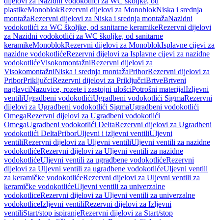
dijelovi za Nazidni vodokotlići za WC školjke, od
plastike
Monoblok
Rezervni dijelovi za Monoblok
Niska i srednja
montaža
Rezervni dijelovi za Niska i srednja montaža
Nazidni
vodokotlići za WC školjke, od sanitarne keramike
Rezervni dijelovi
za Nazidni vodokotlići za WC školjke, od sanitarne
keramike
Monoblok
Rezervni dijelovi za Monoblok
Isplavne cijevi za
nazidne vodokotliće
Rezervni dijelovi za Isplavne cijevi za nazidne
vodokotliće
Visokomontažni
Rezervni dijelovi za
Visokomontažni
Niska i srednja montaža
Pribor
Rezervni dijelovi za
Pribor
Priključci
Rezervni dijelovi za Priključci
Brtve
Brtveni
naglavci
Nazuvice, rozete i zastojni ulošci
Potrošni materijal
Izljevni
ventili
Ugradbeni vodokotlići
Ugradbeni vodokotlići Sigma
Rezervni
dijelovi za Ugradbeni vodokotlići Sigma
Ugradbeni vodokotlići
Omega
Rezervni dijelovi za Ugradbeni vodokotlići
Omega
Ugradbeni vodokotlići Delta
Rezervni dijelovi za Ugradbeni
vodokotlići Delta
Pribor
Uljevni i izljevni ventili
Uljevni
ventili
Rezervni dijelovi za Uljevni ventili
Uljevni ventili za nazidne
vodokotliće
Rezervni dijelovi za Uljevni ventili za nazidne
vodokotliće
Uljevni ventili za ugradbene vodokotliće
Rezervni
dijelovi za Uljevni ventili za ugradbene vodokotliće
Uljevni ventili
za keramičke vodokotliće
Rezervni dijelovi za Uljevni ventili za
keramičke vodokotliće
Uljevni ventili za univerzalne
vodokotlice
Rezervni dijelovi za Uljevni ventili za univerzalne
vodokotlice
Izljevni ventili
Rezervni dijelovi za Izljevni
ventili
Start/stop ispiranje
Rezervni dijelovi za Start/stop