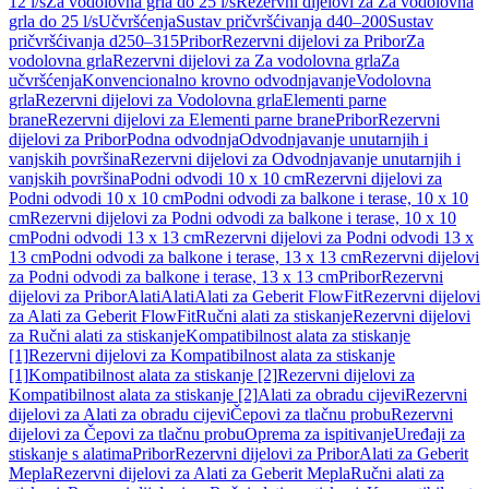
12 l/s
Za vodolovna grla do 25 l/s
Rezervni dijelovi za Za vodolovna
grla do 25 l/s
Učvršćenja
Sustav pričvršćivanja d40–200
Sustav
pričvršćivanja d250–315
Pribor
Rezervni dijelovi za Pribor
Za
vodolovna grla
Rezervni dijelovi za Za vodolovna grla
Za
učvršćenja
Konvencionalno krovno odvodnjavanje
Vodolovna
grla
Rezervni dijelovi za Vodolovna grla
Elementi parne
brane
Rezervni dijelovi za Elementi parne brane
Pribor
Rezervni
dijelovi za Pribor
Podna odvodnja
Odvodnjavanje unutarnjih i
vanjskih površina
Rezervni dijelovi za Odvodnjavanje unutarnjih i
vanjskih površina
Podni odvodi 10 x 10 cm
Rezervni dijelovi za
Podni odvodi 10 x 10 cm
Podni odvodi za balkone i terase, 10 x 10
cm
Rezervni dijelovi za Podni odvodi za balkone i terase, 10 x 10
cm
Podni odvodi 13 x 13 cm
Rezervni dijelovi za Podni odvodi 13 x
13 cm
Podni odvodi za balkone i terase, 13 x 13 cm
Rezervni dijelovi
za Podni odvodi za balkone i terase, 13 x 13 cm
Pribor
Rezervni
dijelovi za Pribor
Alati
Alati
Alati za Geberit FlowFit
Rezervni dijelovi
za Alati za Geberit FlowFit
Ručni alati za stiskanje
Rezervni dijelovi
za Ručni alati za stiskanje
Kompatibilnost alata za stiskanje
[1]
Rezervni dijelovi za Kompatibilnost alata za stiskanje
[1]
Kompatibilnost alata za stiskanje [2]
Rezervni dijelovi za
Kompatibilnost alata za stiskanje [2]
Alati za obradu cijevi
Rezervni
dijelovi za Alati za obradu cijevi
Čepovi za tlačnu probu
Rezervni
dijelovi za Čepovi za tlačnu probu
Oprema za ispitivanje
Uređaji za
stiskanje s alatima
Pribor
Rezervni dijelovi za Pribor
Alati za Geberit
Mepla
Rezervni dijelovi za Alati za Geberit Mepla
Ručni alati za