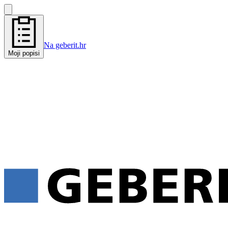
Na geberit.hr
Moji popisi