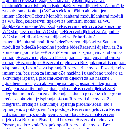
Ugradni setovi
Za uređaje za aktiviranje ispiranja WC-a s
elektroničkim aktiviranjem ispiranja
Rezervni dijelovi za Za uređaje
za aktiviranje ispiranja WC-a s elektroničkim aktiviranjem
ispiranja
Spojevi
Geberit Monolith sanitarni moduli
Sanitarni moduli
za WC školjke
Rezervni dijelovi za Sanitarni moduli za WC
školjke
Za konzolne WC školjke
Rezervni dijelovi za Za konzolne
WC školjke
Za podne WC školjke
Rezervni dijelovi za Za podne
WC školjke
Pribor
Rezervni dijelovi za Pribor
Potrošni
materijali
Sanitarni moduli za bidee
Rezervni dijelovi za Sanitarni
moduli za bidee
Za konzolne i podne bidee
Rezervni dijelovi za Za
konzolne i podne bidee
Pisoari
Pisoari, rad s ispiranjem, s rubom za
ispiranje
Rezervni dijelovi za Pisoari, rad s ispiranjem, s rubom za
ispiranje
Bez poklopca
Rezervni dijelovi za Bez poklopca
Pisoari, rad
s ispiranjem, bez ruba za ispiranje
Rezervni dijelovi za Pisoari, rad s
ispiranjem, bez ruba za ispiranje
Za nazidne i ugradbene uređaje za
aktiviranje ispiranja pisoara
Rezervni dijelovi za Za nazidne i
ugradbene uređaje za aktiviranje ispiranja pisoara
S integriranim
uređajem za aktiviranje ispiranja pisoara
Rezervni dijelovi za S
integriranim uređajem za aktiviranje ispiranja pisoara
Za integrirani
uređaj za aktiviranje ispiranja pisoara
Rezervni dijelovi za Za
integrirani uređaj za aktiviranje ispiranja pisoara
Pisoari, rad s
ispiranjem, s poklopcem / za poklopac
Rezervni dijelovi za Pisoari,
rad s ispiranjem, s poklopcem / za poklopac
Bez ruba
Rezervni
dijelovi za Bez ruba
Pisoari, rad bez vode
Rezervni dijelovi za
Pisoari, rad bez vode
Bez poklopca
Rezervni dijelovi za Bez