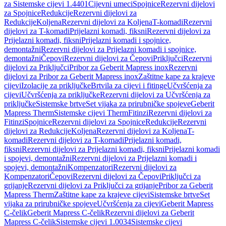
za Sistemske cijevi 1.4401
Cijevni umeci
Spojnice
Rezervni dijelovi
za Spojnice
Redukcije
Rezervni dijelovi za
Redukcije
Koljena
Rezervni dijelovi za Koljena
T-komadi
Rezervni
dijelovi za T-komadi
Prijelazni komadi, fiksni
Rezervni dijelovi za
Prijelazni komadi, fiksni
Prijelazni komadi i spojnice,
demontažni
Rezervni dijelovi za Prijelazni komadi i spojnice,
demontažni
Čepovi
Rezervni dijelovi za Čepovi
Priključci
Rezervni
dijelovi za Priključci
Pribor za Geberit Mapress inox
Rezervni
dijelovi za Pribor za Geberit Mapress inox
Zaštitne kape za krajeve
cijevi
Izolacije za priključke
Brtvila za cijevi i fitinge
Učvršćenja za
cijevi
Učvršćenja za priključke
Rezervni dijelovi za Učvršćenja za
priključke
Sistemske brtve
Set vijaka za prirubničke spojeve
Geberit
Mapress Therm
Sistemske cijevi Therm
Fitinzi
Rezervni dijelovi za
Fitinzi
Spojnice
Rezervni dijelovi za Spojnice
Redukcije
Rezervni
dijelovi za Redukcije
Koljena
Rezervni dijelovi za Koljena
T-
komadi
Rezervni dijelovi za T-komadi
Prijelazni komadi,
fiksni
Rezervni dijelovi za Prijelazni komadi, fiksni
Prijelazni komadi
i spojevi, demontažni
Rezervni dijelovi za Prijelazni komadi i
spojevi, demontažni
Kompenzatori
Rezervni dijelovi za
Kompenzatori
Čepovi
Rezervni dijelovi za Čepovi
Priključci za
grijanje
Rezervni dijelovi za Priključci za grijanje
Pribor za Geberit
Mapress Therm
Zaštitne kape za krajeve cijevi
Sistemske brtve
Set
vijaka za prirubničke spojeve
Učvršćenja za cijevi
Geberit Mapress
C-čelik
Geberit Mapress C-čelik
Rezervni dijelovi za Geberit
Mapress C-čelik
Sistemske cijevi 1.0034
Sistemske cijevi