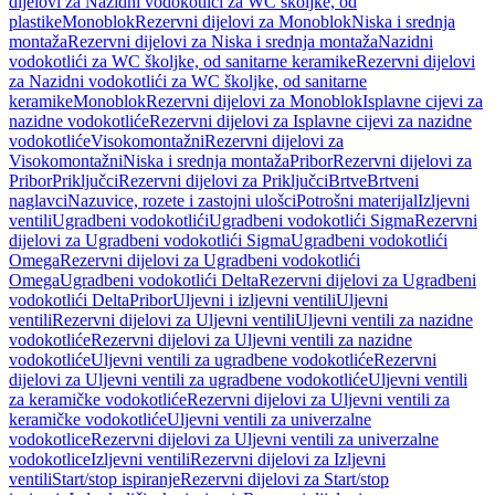
dijelovi za Nazidni vodokotlići za WC školjke, od
plastike
Monoblok
Rezervni dijelovi za Monoblok
Niska i srednja
montaža
Rezervni dijelovi za Niska i srednja montaža
Nazidni
vodokotlići za WC školjke, od sanitarne keramike
Rezervni dijelovi
za Nazidni vodokotlići za WC školjke, od sanitarne
keramike
Monoblok
Rezervni dijelovi za Monoblok
Isplavne cijevi za
nazidne vodokotliće
Rezervni dijelovi za Isplavne cijevi za nazidne
vodokotliće
Visokomontažni
Rezervni dijelovi za
Visokomontažni
Niska i srednja montaža
Pribor
Rezervni dijelovi za
Pribor
Priključci
Rezervni dijelovi za Priključci
Brtve
Brtveni
naglavci
Nazuvice, rozete i zastojni ulošci
Potrošni materijal
Izljevni
ventili
Ugradbeni vodokotlići
Ugradbeni vodokotlići Sigma
Rezervni
dijelovi za Ugradbeni vodokotlići Sigma
Ugradbeni vodokotlići
Omega
Rezervni dijelovi za Ugradbeni vodokotlići
Omega
Ugradbeni vodokotlići Delta
Rezervni dijelovi za Ugradbeni
vodokotlići Delta
Pribor
Uljevni i izljevni ventili
Uljevni
ventili
Rezervni dijelovi za Uljevni ventili
Uljevni ventili za nazidne
vodokotliće
Rezervni dijelovi za Uljevni ventili za nazidne
vodokotliće
Uljevni ventili za ugradbene vodokotliće
Rezervni
dijelovi za Uljevni ventili za ugradbene vodokotliće
Uljevni ventili
za keramičke vodokotliće
Rezervni dijelovi za Uljevni ventili za
keramičke vodokotliće
Uljevni ventili za univerzalne
vodokotlice
Rezervni dijelovi za Uljevni ventili za univerzalne
vodokotlice
Izljevni ventili
Rezervni dijelovi za Izljevni
ventili
Start/stop ispiranje
Rezervni dijelovi za Start/stop