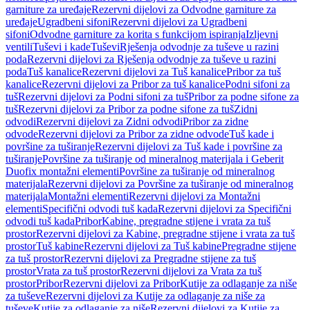
garniture za uređaje
Rezervni dijelovi za Odvodne garniture za
uređaje
Ugradbeni sifoni
Rezervni dijelovi za Ugradbeni
sifoni
Odvodne garniture za korita s funkcijom ispiranja
Izljevni
ventili
Tuševi i kade
Tuševi
Rješenja odvodnje za tuševe u razini
poda
Rezervni dijelovi za Rješenja odvodnje za tuševe u razini
poda
Tuš kanalice
Rezervni dijelovi za Tuš kanalice
Pribor za tuš
kanalice
Rezervni dijelovi za Pribor za tuš kanalice
Podni sifoni za
tuš
Rezervni dijelovi za Podni sifoni za tuš
Pribor za podne sifone za
tuš
Rezervni dijelovi za Pribor za podne sifone za tuš
Zidni
odvodi
Rezervni dijelovi za Zidni odvodi
Pribor za zidne
odvode
Rezervni dijelovi za Pribor za zidne odvode
Tuš kade i
površine za tuširanje
Rezervni dijelovi za Tuš kade i površine za
tuširanje
Površine za tuširanje od mineralnog materijala i Geberit
Duofix montažni elementi
Površine za tuširanje od mineralnog
materijala
Rezervni dijelovi za Površine za tuširanje od mineralnog
materijala
Montažni elementi
Rezervni dijelovi za Montažni
elementi
Specifični odvodi tuš kada
Rezervni dijelovi za Specifični
odvodi tuš kada
Pribor
Kabine, pregradne stijene i vrata za tuš
prostor
Rezervni dijelovi za Kabine, pregradne stijene i vrata za tuš
prostor
Tuš kabine
Rezervni dijelovi za Tuš kabine
Pregradne stijene
za tuš prostor
Rezervni dijelovi za Pregradne stijene za tuš
prostor
Vrata za tuš prostor
Rezervni dijelovi za Vrata za tuš
prostor
Pribor
Rezervni dijelovi za Pribor
Kutije za odlaganje za niše
za tuševe
Rezervni dijelovi za Kutije za odlaganje za niše za
tuševe
Kutije za odlaganje za niše
Rezervni dijelovi za Kutije za