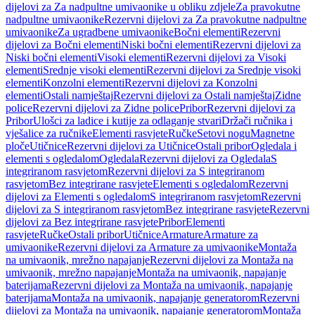
dijelovi za Za nadpultne umivaonike u obliku zdjele
Za pravokutne
nadpultne umivaonike
Rezervni dijelovi za Za pravokutne nadpultne
umivaonike
Za ugradbene umivaonike
Bočni elementi
Rezervni
dijelovi za Bočni elementi
Niski bočni elementi
Rezervni dijelovi za
Niski bočni elementi
Visoki elementi
Rezervni dijelovi za Visoki
elementi
Srednje visoki elementi
Rezervni dijelovi za Srednje visoki
elementi
Konzolni elementi
Rezervni dijelovi za Konzolni
elementi
Ostali namještaj
Rezervni dijelovi za Ostali namještaj
Zidne
police
Rezervni dijelovi za Zidne police
Pribor
Rezervni dijelovi za
Pribor
Ulošci za ladice i kutije za odlaganje stvari
Držači ručnika i
vješalice za ručnike
Elementi rasvjete
Ručke
Setovi nogu
Magnetne
ploče
Utičnice
Rezervni dijelovi za Utičnice
Ostali pribor
Ogledala i
elementi s ogledalom
Ogledala
Rezervni dijelovi za Ogledala
S
integriranom rasvjetom
Rezervni dijelovi za S integriranom
rasvjetom
Bez integrirane rasvjete
Elementi s ogledalom
Rezervni
dijelovi za Elementi s ogledalom
S integriranom rasvjetom
Rezervni
dijelovi za S integriranom rasvjetom
Bez integrirane rasvjete
Rezervni
dijelovi za Bez integrirane rasvjete
Pribor
Elementi
rasvjete
Ručke
Ostali pribor
Utičnice
Armature
Armature za
umivaonike
Rezervni dijelovi za Armature za umivaonike
Montaža
na umivaonik, mrežno napajanje
Rezervni dijelovi za Montaža na
umivaonik, mrežno napajanje
Montaža na umivaonik, napajanje
baterijama
Rezervni dijelovi za Montaža na umivaonik, napajanje
baterijama
Montaža na umivaonik, napajanje generatorom
Rezervni
dijelovi za Montaža na umivaonik, napajanje generatorom
Montaža