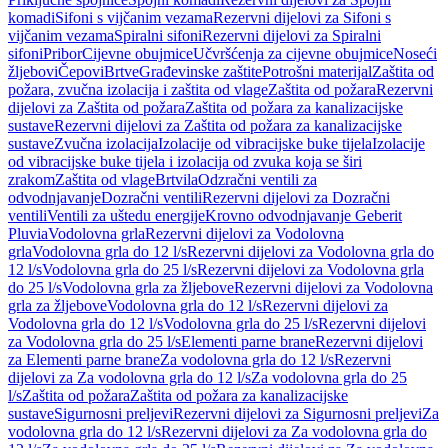
komadi
Sifoni s vijčanim vezama
Rezervni dijelovi za Sifoni s
vijčanim vezama
Spiralni sifoni
Rezervni dijelovi za Spiralni
sifoni
Pribor
Cijevne obujmice
Učvršćenja za cijevne obujmice
Noseći
žljebovi
Čepovi
Brtve
Građevinske zaštite
Potrošni materijal
Zaštita od
požara, zvučna izolacija i zaštita od vlage
Zaštita od požara
Rezervni
dijelovi za Zaštita od požara
Zaštita od požara za kanalizacijske
sustave
Rezervni dijelovi za Zaštita od požara za kanalizacijske
sustave
Zvučna izolacija
Izolacije od vibracijske buke tijela
Izolacije
od vibracijske buke tijela i izolacija od zvuka koja se širi
zrakom
Zaštita od vlage
Brtvila
Odzračni ventili za
odvodnjavanje
Dozračni ventili
Rezervni dijelovi za Dozračni
ventili
Ventili za uštedu energije
Krovno odvodnjavanje Geberit
Pluvia
Vodolovna grla
Rezervni dijelovi za Vodolovna
grla
Vodolovna grla do 12 l/s
Rezervni dijelovi za Vodolovna grla do
12 l/s
Vodolovna grla do 25 l/s
Rezervni dijelovi za Vodolovna grla
do 25 l/s
Vodolovna grla za žljebove
Rezervni dijelovi za Vodolovna
grla za žljebove
Vodolovna grla do 12 l/s
Rezervni dijelovi za
Vodolovna grla do 12 l/s
Vodolovna grla do 25 l/s
Rezervni dijelovi
za Vodolovna grla do 25 l/s
Elementi parne brane
Rezervni dijelovi
za Elementi parne brane
Za vodolovna grla do 12 l/s
Rezervni
dijelovi za Za vodolovna grla do 12 l/s
Za vodolovna grla do 25
l/s
Zaštita od požara
Zaštita od požara za kanalizacijske
sustave
Sigurnosni preljevi
Rezervni dijelovi za Sigurnosni preljevi
Za
vodolovna grla do 12 l/s
Rezervni dijelovi za Za vodolovna grla do