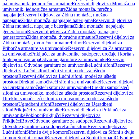
na umivaonik, jednoručne armature
Rezervni dijelovi za Montaža na
umivaonik, jednoručne armature
Zidna montaža, mrežno
napajanje
Rezervni dijelovi za Zidna montaža, mrežno
napajanje
Zidna montaža, napajanje baterijama
Rezervni dijelovi za
Zidna montaža, napajanje baterijama
Zidna montaža, napajanje
generatorom
Rezervni dijelovi za Zidna montaža, napajanje
generatorom
Zidna montaža, dvoručne armature
Rezervni dijelovi za
Zidna montaža, dvoručne armature
Pribor
Rezervni dijelovi za
Pribor
Za armature za umivaonike
Rezervni dijelovi za Za armature
za umivaonike
Priključci za umivaonike, sudopere, uređaje i korita s
funkcijom ispiranja
Odvodne garniture za umivaonike
Rezervni
dijelovi za Odvodne garniture za umivaonike
Lučni sifoni
Rezervni
dijelovi za Lučni sifoni
Lučni sifoni, model za uštedu
prostora
Rezervni dijelovi za Lučni sifoni, model za uštedu
prostora
Direktni samočisteći sifoni za umivaonike
Rezervni dijelovi
za Direktni samočisteći sifoni za umivaonike
Direktni samočisteći
sifoni za umivaonike, model za uštedu prostora
Rezervni dijelovi za
Direktni samočisteći sifoni za umivaonike, model za uštedu
prostora
Ugradbeni sifoni
Rezervni dijelovi za Ugradbeni
sifoni
Priključci za umivaonike
Rezervni dijelovi za Priključci za
umivaonike
Poklopci
Priključci
Rezervni dijelovi za
Priključci
Brtve
Odvodne garniture za sudopere
Rezervni dijelovi za
Odvodne garniture za sudopere
Lučni sifoni
Rezervni dijelovi za
Lučni sifoni
Sifoni s dvije komore
Rezervni dijelovi za Sifoni s dvije
komore
Spojni komadi
Rezervni dijelovi za Spojni komadi
Odvodne