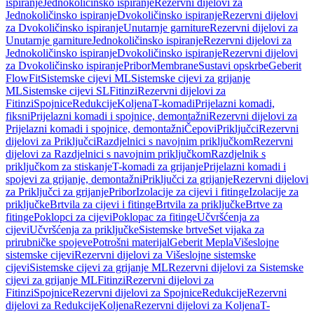
ispiranje
Jednokoličinsko ispiranje
Rezervni dijelovi za
Jednokoličinsko ispiranje
Dvokoličinsko ispiranje
Rezervni dijelovi
za Dvokoličinsko ispiranje
Unutarnje garniture
Rezervni dijelovi za
Unutarnje garniture
Jednokoličinsko ispiranje
Rezervni dijelovi za
Jednokoličinsko ispiranje
Dvokoličinsko ispiranje
Rezervni dijelovi
za Dvokoličinsko ispiranje
Pribor
Membrane
Sustavi opskrbe
Geberit
FlowFit
Sistemske cijevi ML
Sistemske cijevi za grijanje
ML
Sistemske cijevi SL
Fitinzi
Rezervni dijelovi za
Fitinzi
Spojnice
Redukcije
Koljena
T-komadi
Prijelazni komadi,
fiksni
Prijelazni komadi i spojnice, demontažni
Rezervni dijelovi za
Prijelazni komadi i spojnice, demontažni
Čepovi
Priključci
Rezervni
dijelovi za Priključci
Razdjelnici s navojnim priključkom
Rezervni
dijelovi za Razdjelnici s navojnim priključkom
Razdjelnik s
priključkom za stiskanje
T-komadi za grijanje
Prijelazni komadi i
spojevi za grijanje, demontažni
Priključci za grijanje
Rezervni dijelovi
za Priključci za grijanje
Pribor
Izolacije za cijevi i fitinge
Izolacije za
priključke
Brtvila za cijevi i fitinge
Brtvila za priključke
Brtve za
fitinge
Poklopci za cijevi
Poklopac za fitinge
Učvršćenja za
cijevi
Učvršćenja za priključke
Sistemske brtve
Set vijaka za
prirubničke spojeve
Potrošni materijal
Geberit Mepla
Višeslojne
sistemske cijevi
Rezervni dijelovi za Višeslojne sistemske
cijevi
Sistemske cijevi za grijanje ML
Rezervni dijelovi za Sistemske
cijevi za grijanje ML
Fitinzi
Rezervni dijelovi za
Fitinzi
Spojnice
Rezervni dijelovi za Spojnice
Redukcije
Rezervni
dijelovi za Redukcije
Koljena
Rezervni dijelovi za Koljena
T-