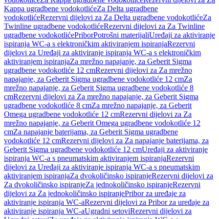
Kappa ugradbene vodokotliće
Za Delta ugradbene
vodokotliće
Rezervni dijelovi za Za Delta ugradbene vodokotliće
Za
Twinline ugradbene vodokotliće
Rezervni dijelovi za Za Twinline
ugradbene vodokotliće
Pribor
Potrošni materijali
Uređaji za aktiviranje
ispiranja WC-a s elektroničkim aktiviranjem ispiranja
Rezervni
dijelovi za Uređaji za aktiviranje ispiranja WC-a s elektroničkim
aktiviranjem ispiranja
Za mrežno napajanje, za Geberit Sigma
ugradbene vodokotliće 12 cm
Rezervni dijelovi za Za mrežno
napajanje, za Geberit Sigma ugradbene vodokotliće 12 cm
Za
mrežno napajanje, za Geberit Sigma ugradbene vodokotliće 8
cm
Rezervni dijelovi za Za mrežno napajanje, za Geberit Sigma
ugradbene vodokotliće 8 cm
Za mrežno napajanje, za Geberit
Omega ugradbene vodokotliće 12 cm
Rezervni dijelovi za Za
mrežno napajanje, za Geberit Omega ugradbene vodokotliće 12
cm
Za napajanje baterijama, za Geberit Sigma ugradbene
vodokotliće 12 cm
Rezervni dijelovi za Za napajanje baterijama, za
Geberit Sigma ugradbene vodokotliće 12 cm
Uređaji za aktiviranje
ispiranja WC-a s pneumatskim aktiviranjem ispiranja
Rezervni
dijelovi za Uređaji za aktiviranje ispiranja WC-a s pneumatskim
aktiviranjem ispiranja
Za dvokoličinsko ispiranje
Rezervni dijelovi za
Za dvokoličinsko ispiranje
Za jednokoličinsko ispiranje
Rezervni
dijelovi za Za jednokoličinsko ispiranje
Pribor za uređaje za
aktiviranje ispiranja WC-a
Rezervni dijelovi za Pribor za uređaje za
aktiviranje ispiranja WC-a
Ugradni setovi
Rezervni dijelovi za