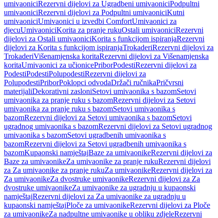
umivaonici
Rezervni dijelovi za Ugradbeni umivaonici
Podpultni
umivaonici
Rezervni dijelovi za Podpultni umivaonici
Kutni
umivaonici
Umivaonici u izvedbi Comfort
Umivaonici za
djecu
Umivaonici
Korita za pranje ruku
Ostali umivaonici
Rezervni
dijelovi za Ostali umivaonici
Korita s funkcijom ispiranja
Rezervni
dijelovi za Korita s funkcijom ispiranja
Trokaderi
Rezervni dijelovi za
Trokaderi
Višenamjenska korita
Rezervni dijelovi za Višenamjenska
korita
Umivaonici za učionice
Pribor
Podesti
Rezervni dijelovi za
Podesti
Podesti
Polupodesti
Rezervni dijelovi za
Polupodesti
Pribor
Poklopci odvoda
Držači ručnika
Pričvrsni
materijali
Dekorativni zasloni
Setovi umivaonika s bazom
Setovi
umivaonika za pranje ruku s bazom
Rezervni dijelovi za Setovi
umivaonika za pranje ruku s bazom
Setovi umivaonika s
bazom
Rezervni dijelovi za Setovi umivaonika s bazom
Setovi
ugradnog umivaonika s bazom
Rezervni dijelovi za Setovi ugradnog
umivaonika s bazom
Setovi ugradbenih umivaonika s
bazom
Rezervni dijelovi za Setovi ugradbenih umivaonika s
bazom
Kupaonski namještaj
Baze za umivaonike
Rezervni dijelovi za
Baze za umivaonike
Za umivaonike za pranje ruku
Rezervni dijelovi
za Za umivaonike za pranje ruku
Za umivaonike
Rezervni dijelovi za
Za umivaonike
Za dvostruke umivaonike
Rezervni dijelovi za Za
dvostruke umivaonike
Za umivaonike za ugradnju u kupaonski
namještaj
Rezervni dijelovi za Za umivaonike za ugradnju u
kupaonski namještaj
Ploče za umivaonike
Rezervni dijelovi za Ploče
za umivaonike
Za nadpultne umivaonike u obliku zdjele
Rezervni