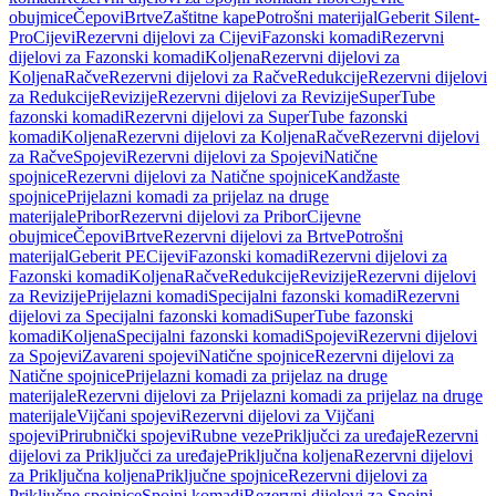
obujmice
Čepovi
Brtve
Zaštitne kape
Potrošni materijal
Geberit Silent-
Pro
Cijevi
Rezervni dijelovi za Cijevi
Fazonski komadi
Rezervni
dijelovi za Fazonski komadi
Koljena
Rezervni dijelovi za
Koljena
Račve
Rezervni dijelovi za Račve
Redukcije
Rezervni dijelovi
za Redukcije
Revizije
Rezervni dijelovi za Revizije
SuperTube
fazonski komadi
Rezervni dijelovi za SuperTube fazonski
komadi
Koljena
Rezervni dijelovi za Koljena
Račve
Rezervni dijelovi
za Račve
Spojevi
Rezervni dijelovi za Spojevi
Natične
spojnice
Rezervni dijelovi za Natične spojnice
Kandžaste
spojnice
Prijelazni komadi za prijelaz na druge
materijale
Pribor
Rezervni dijelovi za Pribor
Cijevne
obujmice
Čepovi
Brtve
Rezervni dijelovi za Brtve
Potrošni
materijal
Geberit PE
Cijevi
Fazonski komadi
Rezervni dijelovi za
Fazonski komadi
Koljena
Račve
Redukcije
Revizije
Rezervni dijelovi
za Revizije
Prijelazni komadi
Specijalni fazonski komadi
Rezervni
dijelovi za Specijalni fazonski komadi
SuperTube fazonski
komadi
Koljena
Specijalni fazonski komadi
Spojevi
Rezervni dijelovi
za Spojevi
Zavareni spojevi
Natične spojnice
Rezervni dijelovi za
Natične spojnice
Prijelazni komadi za prijelaz na druge
materijale
Rezervni dijelovi za Prijelazni komadi za prijelaz na druge
materijale
Vijčani spojevi
Rezervni dijelovi za Vijčani
spojevi
Prirubnički spojevi
Rubne veze
Priključci za uređaje
Rezervni
dijelovi za Priključci za uređaje
Priključna koljena
Rezervni dijelovi
za Priključna koljena
Priključne spojnice
Rezervni dijelovi za
Priključne spojnice
Spojni komadi
Rezervni dijelovi za Spojni