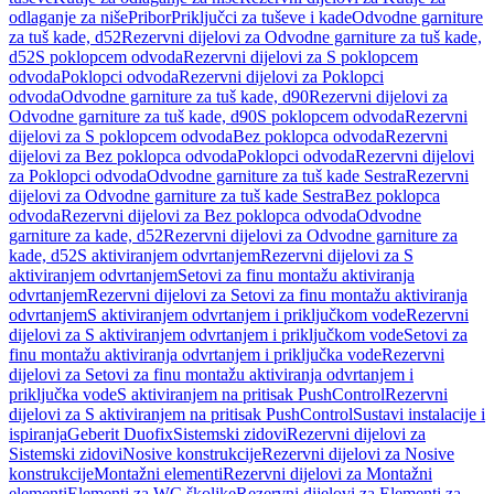
odlaganje za niše
Pribor
Priključci za tuševe i kade
Odvodne garniture
za tuš kade, d52
Rezervni dijelovi za Odvodne garniture za tuš kade,
d52
S poklopcem odvoda
Rezervni dijelovi za S poklopcem
odvoda
Poklopci odvoda
Rezervni dijelovi za Poklopci
odvoda
Odvodne garniture za tuš kade, d90
Rezervni dijelovi za
Odvodne garniture za tuš kade, d90
S poklopcem odvoda
Rezervni
dijelovi za S poklopcem odvoda
Bez poklopca odvoda
Rezervni
dijelovi za Bez poklopca odvoda
Poklopci odvoda
Rezervni dijelovi
za Poklopci odvoda
Odvodne garniture za tuš kade Sestra
Rezervni
dijelovi za Odvodne garniture za tuš kade Sestra
Bez poklopca
odvoda
Rezervni dijelovi za Bez poklopca odvoda
Odvodne
garniture za kade, d52
Rezervni dijelovi za Odvodne garniture za
kade, d52
S aktiviranjem odvrtanjem
Rezervni dijelovi za S
aktiviranjem odvrtanjem
Setovi za finu montažu aktiviranja
odvrtanjem
Rezervni dijelovi za Setovi za finu montažu aktiviranja
odvrtanjem
S aktiviranjem odvrtanjem i priključkom vode
Rezervni
dijelovi za S aktiviranjem odvrtanjem i priključkom vode
Setovi za
finu montažu aktiviranja odvrtanjem i priključka vode
Rezervni
dijelovi za Setovi za finu montažu aktiviranja odvrtanjem i
priključka vode
S aktiviranjem na pritisak PushControl
Rezervni
dijelovi za S aktiviranjem na pritisak PushControl
Sustavi instalacije i
ispiranja
Geberit Duofix
Sistemski zidovi
Rezervni dijelovi za
Sistemski zidovi
Nosive konstrukcije
Rezervni dijelovi za Nosive
konstrukcije
Montažni elementi
Rezervni dijelovi za Montažni
elementi
Elementi za WC školjke
Rezervni dijelovi za Elementi za