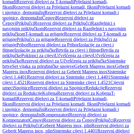
komadi
Rezervni dijelovi za T-komadi
Prijelazni komadi,
fiksni
Rezervni dijelovi za Prijelazni komadi, fiksni
Prijelazni komadi
i spojnice, demontažni
Rezervni dijelovi za Prijelazni komadi i
spojnice, demontažni
Čepovi
Rezervni dijelovi za
Čepovi
Priključci
Rezervni dijelovi za Priključci
Razdjelnici s
navojnim priključkom
Rezervni dijelovi za Razdjelnici s navojnim
priključkom
T-komadi za grijanje
Rezervni dijelovi za T-komadi za
grijanje
Priključci za grijanje
Rezervni dijelovi za Priključci za
grijanje
Pribor
Rezervni dijelovi za Pribor
Izolacije za cijevi i
fitinge
Izolacije za priključke
Brtvila za cijevi i fitinge
Brtvila za
priključke
Poklopci za cijevi
Učvršćenja za cijevi
Učvršćenja za
priključke
Rezervni dijelovi za Učvršćenja za priključke
Sistemske
brtve
Set vijaka za prirubničke spojeve
Geberit Mapress inox
Geberit
Mapress inox
Rezervni dijelovi za Geberit Mapress inox
Sistemske
cijevi 1.4401
Rezervni dijelovi za Sistemske cijevi 1.4401
Sistemske
cijevi 1.4521
Rezervni dijelovi za Sistemske cijevi 1.4521
Cijevni
umeci
Spojnice
Rezervni dijelovi za Spojnice
Redukcije
Rezervni
dijelovi za Redukcije
Koljena
Rezervni dijelovi za Koljena
T-
komadi
Rezervni dijelovi za T-komadi
Prijelazni komadi,
fiksni
Rezervni dijelovi za Prijelazni komadi, fiksni
Prijelazni komadi
i spojnice, demontažni
Rezervni dijelovi za Prijelazni komadi i
spojnice, demontažni
Kompenzatori
Rezervni dijelovi za
Kompenzatori
Čepovi
Rezervni dijelovi za Čepovi
Priključci
Rezervni
dijelovi za Priključci
Geberit Mapress inox, plin
Rezervni dijelovi za
Geberit Mapress inox, plin
Sistemske cijevi 1.4401
Rezervni dijelovi