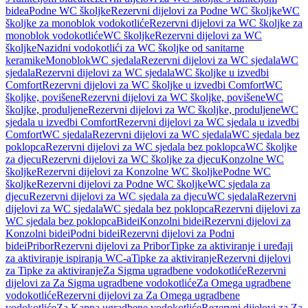
bidea
Podne WC školjke
Rezervni dijelovi za Podne WC školjke
WC
školjke za monoblok vodokotliće
Rezervni dijelovi za WC školjke za
monoblok vodokotliće
WC školjke
Rezervni dijelovi za WC
školjke
Nazidni vodokotlići za WC školjke od sanitarne
keramike
Monoblok
WC sjedala
Rezervni dijelovi za WC sjedala
WC
sjedala
Rezervni dijelovi za WC sjedala
WC školjke u izvedbi
Comfort
Rezervni dijelovi za WC školjke u izvedbi Comfort
WC
školjke, povišene
Rezervni dijelovi za WC školjke, povišene
WC
školjke, produljene
Rezervni dijelovi za WC školjke, produljene
WC
sjedala u izvedbi Comfort
Rezervni dijelovi za WC sjedala u izvedbi
Comfort
WC sjedala
Rezervni dijelovi za WC sjedala
WC sjedala bez
poklopca
Rezervni dijelovi za WC sjedala bez poklopca
WC školjke
za djecu
Rezervni dijelovi za WC školjke za djecu
Konzolne WC
školjke
Rezervni dijelovi za Konzolne WC školjke
Podne WC
školjke
Rezervni dijelovi za Podne WC školjke
WC sjedala za
djecu
Rezervni dijelovi za WC sjedala za djecu
WC sjedala
Rezervni
dijelovi za WC sjedala
WC sjedala bez poklopca
Rezervni dijelovi za
WC sjedala bez poklopca
Bidei
Konzolni bidei
Rezervni dijelovi za
Konzolni bidei
Podni bidei
Rezervni dijelovi za Podni
bidei
Pribor
Rezervni dijelovi za Pribor
Tipke za aktiviranje i uređaji
za aktiviranje ispiranja WC-a
Tipke za aktiviranje
Rezervni dijelovi
za Tipke za aktiviranje
Za Sigma ugradbene vodokotliće
Rezervni
dijelovi za Za Sigma ugradbene vodokotliće
Za Omega ugradbene
vodokotliće
Rezervni dijelovi za Za Omega ugradbene
vodokotliće
Za Kappa ugradbene vodokotliće
Rezervni dijelovi za Za