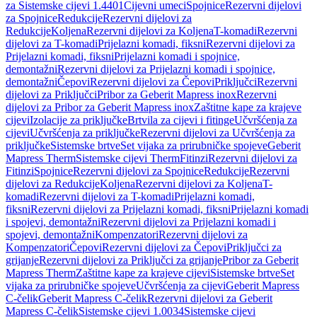
za Sistemske cijevi 1.4401
Cijevni umeci
Spojnice
Rezervni dijelovi
za Spojnice
Redukcije
Rezervni dijelovi za
Redukcije
Koljena
Rezervni dijelovi za Koljena
T-komadi
Rezervni
dijelovi za T-komadi
Prijelazni komadi, fiksni
Rezervni dijelovi za
Prijelazni komadi, fiksni
Prijelazni komadi i spojnice,
demontažni
Rezervni dijelovi za Prijelazni komadi i spojnice,
demontažni
Čepovi
Rezervni dijelovi za Čepovi
Priključci
Rezervni
dijelovi za Priključci
Pribor za Geberit Mapress inox
Rezervni
dijelovi za Pribor za Geberit Mapress inox
Zaštitne kape za krajeve
cijevi
Izolacije za priključke
Brtvila za cijevi i fitinge
Učvršćenja za
cijevi
Učvršćenja za priključke
Rezervni dijelovi za Učvršćenja za
priključke
Sistemske brtve
Set vijaka za prirubničke spojeve
Geberit
Mapress Therm
Sistemske cijevi Therm
Fitinzi
Rezervni dijelovi za
Fitinzi
Spojnice
Rezervni dijelovi za Spojnice
Redukcije
Rezervni
dijelovi za Redukcije
Koljena
Rezervni dijelovi za Koljena
T-
komadi
Rezervni dijelovi za T-komadi
Prijelazni komadi,
fiksni
Rezervni dijelovi za Prijelazni komadi, fiksni
Prijelazni komadi
i spojevi, demontažni
Rezervni dijelovi za Prijelazni komadi i
spojevi, demontažni
Kompenzatori
Rezervni dijelovi za
Kompenzatori
Čepovi
Rezervni dijelovi za Čepovi
Priključci za
grijanje
Rezervni dijelovi za Priključci za grijanje
Pribor za Geberit
Mapress Therm
Zaštitne kape za krajeve cijevi
Sistemske brtve
Set
vijaka za prirubničke spojeve
Učvršćenja za cijevi
Geberit Mapress
C-čelik
Geberit Mapress C-čelik
Rezervni dijelovi za Geberit
Mapress C-čelik
Sistemske cijevi 1.0034
Sistemske cijevi