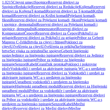
1.0215
Cijevni umeci
Spojnice
Rezervni dijelovi za
Spojnice
Redukcije
Rezervni dijelovi za Redukcije
Koljena
Rezervni
dijelovi za Koljena
T-komadi
Rezervni dijelovi za T-komadi
Križni
komadi
Rezervni dijelovi za Križni komadi
Prijelazni komadi,
fiksni
Rezervni dijelovi za Prijelazni komadi, fiksni
Prijelazni komadi
i spojnice, demontažni
Rezervni dijelovi za Prijelazni komadi i
spojnice, demontažni
Kompenzatori
Rezervni dijelovi za
Kompenzatori
Čepovi
Rezervni dijelovi za Čepovi
Priključci za
grijanje
Rezervni dijelovi za Priključci za grijanje
Pribor za Geberit
Mapress C-čelik
Brtvila za cijevi i fitinge
Poklopci za
cijevi
Učvršćenja za cijevi
Učvršćenja za priključke
Sistemske
brtve
Set vijaka za prirubničke spojeve
Geberit higijenski
sustav
Jedinice za higijensko ispiranje
Rezervni dijelovi za Jedinice
za higijensko ispiranje
Pribor za jedinice za higijensko
ispiranje
Senzori
Kabeli
Graničnik protoka
Poklopci i pokrovne
ploče
Vodokotlići i uređaji za aktiviranje ispiranja WC-a s uređajem
za higijensko ispiranje
Rezervni dijelovi za Vodokotlići i uređaji za
aktiviranje ispiranja WC-a s uređajem za higijensko
ispiranje
Ugradbeni vodokotlići s uređajem za higijensko
ispiranje
Higijenski ugradbeni moduli
Rezervni dijelovi za Higijenski
ugradbeni moduli
Pribor za vodokotliće i uređaje za aktiviranje
ispiranja WC-a s uređajem za higijensko ispiranje
Rezervni dijelovi
za Pribor za vodokotliće i uređaje za aktiviranje ispiranja WC-a s
uređajem za higijensko ispiranje
Senzori
Kabeli
Mrežni
dijelovi
Rezervni dijelovi za Mrežni dijelovi
Mrežne