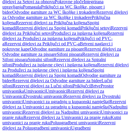
dijelovi za Setovi za obnovu
Pokrovne ploče
Integrirana
upravljanja
Pomagala
Priključci za WC školjke, pisoare i
bidee
Odvodne garniture za WC školjke i trokadere
Rezervni dijelovi
za Odvodne garniture za WC školjke i trokadere
Priključna
koljena
Rezervni dijelovi za Priključna koljena
Spojni
komadi
Rezervni dijelovi za Spojni komadi
Priključni setovi
Rezervni
dijelovi za Priključni setovi
Produžeci za isplavna koljena
Rezervni
dijelovi za Produžeci za isplavna koljena
Priključci od PVC-
a
Rezervni dijelovi za Priključci od PVC-a
Brtveni naglavci i
pokrovne kape
Odvodne garniture za pisoare
Rezervni dijelovi za
Odvodne garniture za pisoare
Sifoni pisoara
Rezervni dijelovi za
Sifoni pisoara
Spiralni sifoni
Rezervni dijelovi za Spiralni
sifoni
Produžeci za isplavne cijevi i isplavna koljena
Rezervni dijelovi
za Produžeci za isplavne cijevi i isplavna koljena
Spojni
komadi
Rezervni dijelovi za Spojni komadi
Odvodne garniture za
bidee
Rezervni dijelovi za Odvodne garniture za bidee
Lučni
sifoni
Rezervni dijelovi za Lučni sifoni
Priključci
Brtve
Prostor
umivaonika
Umivaonici
Umivaonici
Rezervni dijelovi za
Umivaonici
Dvostruki umivaonici
Rezervni dijelovi za Dvostruki
umivaonici
Umivaonici za ugradnju u kupaonski namještaj
Rezervni
dijelovi za Umivaonici za ugradnju u kupaonski namještaj
Nadpultni
umivaonici
Rezervni dijelovi za Nadpultni umivaonici
Umivaonici za
pranje ruku
Rezervni dijelovi za Umivaonici za pranje ruku
Kutni
umivaonici za pranje ruku
Poluugradbeni umivaonici
Rezervni
dijelovi za Poluugradbeni umivaonici
Ugradbeni