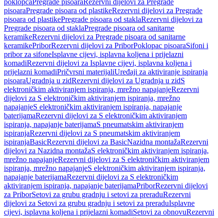
poklopca
Pregrade pisoara
Rezervni dijelovi za Pregrade
pisoara
Pregrade pisoara od plastike
Rezervni dijelovi za Pregrade
pisoara od plastike
Pregrade pisoara od stakla
Rezervni dijelovi za
Pregrade pisoara od stakla
Pregrade pisoara od sanitarne
keramike
Rezervni dijelovi za Pregrade pisoara od sanitarne
keramike
Pribor
Rezervni dijelovi za Pribor
Poklopac pisoara
Sifoni i
pribor za sifone
Isplavne cijevi, isplavna koljena i prijelazni
komadi
Rezervni dijelovi za Isplavne cijevi, isplavna koljena i
prijelazni komadi
Pričvrsni materijali
Uređaji za aktiviranje ispiranja
pisoara
Ugradnja u zid
Rezervni dijelovi za Ugradnja u zid
S
elektroničkim aktiviranjem ispiranja, mrežno napajanje
Rezervni
dijelovi za S elektroničkim aktiviranjem ispiranja, mrežno
napajanje
S elektroničkim aktiviranjem ispiranja, napajanje
baterijama
Rezervni dijelovi za S elektroničkim aktiviranjem
ispiranja, napajanje baterijama
S pneumatskim aktiviranjem
ispiranja
Rezervni dijelovi za S pneumatskim aktiviranjem
ispiranja
Basic
Rezervni dijelovi za Basic
Nazidna montaža
Rezervni
dijelovi za Nazidna montaža
S elektroničkim aktiviranjem ispiranja,
mrežno napajanje
Rezervni dijelovi za S elektroničkim aktiviranjem
ispiranja, mrežno napajanje
S elektroničkim aktiviranjem ispiranja,
napajanje baterijama
Rezervni dijelovi za S elektroničkim
aktiviranjem ispiranja, napajanje baterijama
Pribor
Rezervni dijelovi
za Pribor
Setovi za grubu gradnju i setovi za preradu
Rezervni
dijelovi za Setovi za grubu gradnju i setovi za preradu
Isplavne
cijevi, isplavna koljena i prijelazni komadi
Setovi za obnovu
Rezervni