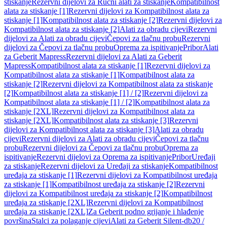
stiskanje
Rezervni dijelovi za Ručni alati za stiskanje
Kompatibilnost
alata za stiskanje [1]
Rezervni dijelovi za Kompatibilnost alata za
stiskanje [1]
Kompatibilnost alata za stiskanje [2]
Rezervni dijelovi za
Kompatibilnost alata za stiskanje [2]
Alati za obradu cijevi
Rezervni
dijelovi za Alati za obradu cijevi
Čepovi za tlačnu probu
Rezervni
dijelovi za Čepovi za tlačnu probu
Oprema za ispitivanje
Pribor
Alati
za Geberit Mapress
Rezervni dijelovi za Alati za Geberit
Mapress
Kompatibilnost alata za stiskanje [1]
Rezervni dijelovi za
Kompatibilnost alata za stiskanje [1]
Kompatibilnost alata za
stiskanje [2]
Rezervni dijelovi za Kompatibilnost alata za stiskanje
[2]
Kompatibilnost alata za stiskanje [1] / [2]
Rezervni dijelovi za
Kompatibilnost alata za stiskanje [1] / [2]
Kompatibilnost alata za
stiskanje [2XL]
Rezervni dijelovi za Kompatibilnost alata za
stiskanje [2XL]
Kompatibilnost alata za stiskanje [3]
Rezervni
dijelovi za Kompatibilnost alata za stiskanje [3]
Alati za obradu
cijevi
Rezervni dijelovi za Alati za obradu cijevi
Čepovi za tlačnu
probu
Rezervni dijelovi za Čepovi za tlačnu probu
Oprema za
ispitivanje
Rezervni dijelovi za Oprema za ispitivanje
Pribor
Uređaji
za stiskanje
Rezervni dijelovi za Uređaji za stiskanje
Kompatibilnost
uređaja za stiskanje [1]
Rezervni dijelovi za Kompatibilnost uređaja
za stiskanje [1]
Kompatibilnost uređaja za stiskanje [2]
Rezervni
dijelovi za Kompatibilnost uređaja za stiskanje [2]
Kompatibilnost
uređaja za stiskanje [2XL]
Rezervni dijelovi za Kompatibilnost
uređaja za stiskanje [2XL]
Za Geberit podno grijanje i hlađenje
površina
Stalci za polaganje cijevi
Alati za Geberit Silent-db20 /