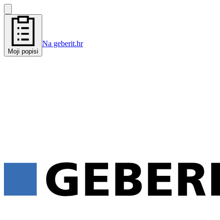
Na geberit.hr
Moji popisi