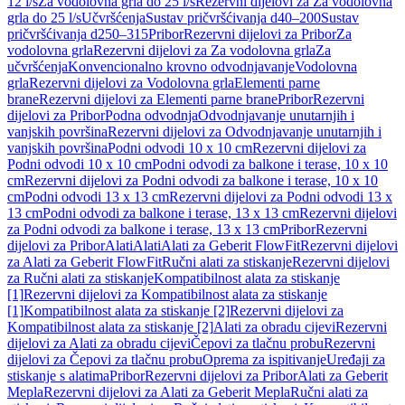
12 l/s
Za vodolovna grla do 25 l/s
Rezervni dijelovi za Za vodolovna
grla do 25 l/s
Učvršćenja
Sustav pričvršćivanja d40–200
Sustav
pričvršćivanja d250–315
Pribor
Rezervni dijelovi za Pribor
Za
vodolovna grla
Rezervni dijelovi za Za vodolovna grla
Za
učvršćenja
Konvencionalno krovno odvodnjavanje
Vodolovna
grla
Rezervni dijelovi za Vodolovna grla
Elementi parne
brane
Rezervni dijelovi za Elementi parne brane
Pribor
Rezervni
dijelovi za Pribor
Podna odvodnja
Odvodnjavanje unutarnjih i
vanjskih površina
Rezervni dijelovi za Odvodnjavanje unutarnjih i
vanjskih površina
Podni odvodi 10 x 10 cm
Rezervni dijelovi za
Podni odvodi 10 x 10 cm
Podni odvodi za balkone i terase, 10 x 10
cm
Rezervni dijelovi za Podni odvodi za balkone i terase, 10 x 10
cm
Podni odvodi 13 x 13 cm
Rezervni dijelovi za Podni odvodi 13 x
13 cm
Podni odvodi za balkone i terase, 13 x 13 cm
Rezervni dijelovi
za Podni odvodi za balkone i terase, 13 x 13 cm
Pribor
Rezervni
dijelovi za Pribor
Alati
Alati
Alati za Geberit FlowFit
Rezervni dijelovi
za Alati za Geberit FlowFit
Ručni alati za stiskanje
Rezervni dijelovi
za Ručni alati za stiskanje
Kompatibilnost alata za stiskanje
[1]
Rezervni dijelovi za Kompatibilnost alata za stiskanje
[1]
Kompatibilnost alata za stiskanje [2]
Rezervni dijelovi za
Kompatibilnost alata za stiskanje [2]
Alati za obradu cijevi
Rezervni
dijelovi za Alati za obradu cijevi
Čepovi za tlačnu probu
Rezervni
dijelovi za Čepovi za tlačnu probu
Oprema za ispitivanje
Uređaji za
stiskanje s alatima
Pribor
Rezervni dijelovi za Pribor
Alati za Geberit
Mepla
Rezervni dijelovi za Alati za Geberit Mepla
Ručni alati za