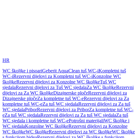
HR
WC školjke i pisoari
Geberit AquaClean tuš WC-i
Kompletni tuš
WC-i
Rezervni dijelovi za Kompletni tuš WC-i
Konzolne WC
školjke
Rezervni dijelovi za Konzolne WC školjke
Tuš WC
sjedala
Rezervni dijelovi za Tuš WC sjedala
Za WC školjke
Rezervni
dijelovi za Za WC školjke
Dizajnerske ploče
Rezervni dijelovi za
Dizajnerske ploče
Za kompletne tuš WC-e
Rezervni dijelovi za Za
kompletne tuš WC-e
Za tuš WC sjedala
Rezervni dijelovi za Za tuš
WC sjedala
Pribor
Rezervni dijelovi za Pribor
Za kompletne tuš WC-
e
Za tuš WC sjedala
Rezervni dijelovi za Za tuš WC sjedala
Za tuš
WC sjedala i kompletne tuš WC-e
Potrošni materijali
WC školjke i
WC sjedala
Konzolne WC školjke
Rezervni dijelovi za Konzolne
WC školjke
WC školjke
Rezervni dijelovi za WC školjke
WC školjke
s funkcijom bidea
Rezervni dijelovi za WC školjke s funkcijom