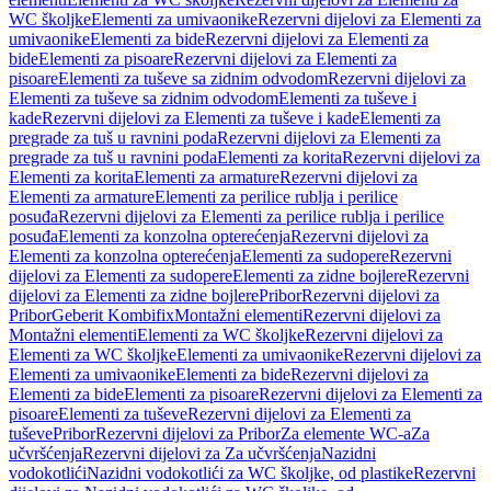
WC školjke
Elementi za umivaonike
Rezervni dijelovi za Elementi za
umivaonike
Elementi za bide
Rezervni dijelovi za Elementi za
bide
Elementi za pisoare
Rezervni dijelovi za Elementi za
pisoare
Elementi za tuševe sa zidnim odvodom
Rezervni dijelovi za
Elementi za tuševe sa zidnim odvodom
Elementi za tuševe i
kade
Rezervni dijelovi za Elementi za tuševe i kade
Elementi za
pregrade za tuš u ravnini poda
Rezervni dijelovi za Elementi za
pregrade za tuš u ravnini poda
Elementi za korita
Rezervni dijelovi za
Elementi za korita
Elementi za armature
Rezervni dijelovi za
Elementi za armature
Elementi za perilice rublja i perilice
posuđa
Rezervni dijelovi za Elementi za perilice rublja i perilice
posuđa
Elementi za konzolna opterećenja
Rezervni dijelovi za
Elementi za konzolna opterećenja
Elementi za sudopere
Rezervni
dijelovi za Elementi za sudopere
Elementi za zidne bojlere
Rezervni
dijelovi za Elementi za zidne bojlere
Pribor
Rezervni dijelovi za
Pribor
Geberit Kombifix
Montažni elementi
Rezervni dijelovi za
Montažni elementi
Elementi za WC školjke
Rezervni dijelovi za
Elementi za WC školjke
Elementi za umivaonike
Rezervni dijelovi za
Elementi za umivaonike
Elementi za bide
Rezervni dijelovi za
Elementi za bide
Elementi za pisoare
Rezervni dijelovi za Elementi za
pisoare
Elementi za tuševe
Rezervni dijelovi za Elementi za
tuševe
Pribor
Rezervni dijelovi za Pribor
Za elemente WC-a
Za
učvršćenja
Rezervni dijelovi za Za učvršćenja
Nazidni
vodokotlići
Nazidni vodokotlići za WC školjke, od plastike
Rezervni