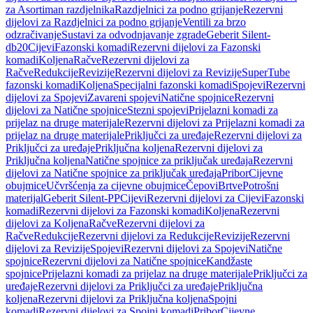
za Asortiman razdjelnika
Razdjelnici za podno grijanje
Rezervni
dijelovi za Razdjelnici za podno grijanje
Ventili za brzo
odzračivanje
Sustavi za odvodnjavanje zgrade
Geberit Silent-
db20
Cijevi
Fazonski komadi
Rezervni dijelovi za Fazonski
komadi
Koljena
Račve
Rezervni dijelovi za
Račve
Redukcije
Revizije
Rezervni dijelovi za Revizije
SuperTube
fazonski komadi
Koljena
Specijalni fazonski komadi
Spojevi
Rezervni
dijelovi za Spojevi
Zavareni spojevi
Natične spojnice
Rezervni
dijelovi za Natične spojnice
Stezni spojevi
Prijelazni komadi za
prijelaz na druge materijale
Rezervni dijelovi za Prijelazni komadi za
prijelaz na druge materijale
Priključci za uređaje
Rezervni dijelovi za
Priključci za uređaje
Priključna koljena
Rezervni dijelovi za
Priključna koljena
Natične spojnice za priključak uređaja
Rezervni
dijelovi za Natične spojnice za priključak uređaja
Pribor
Cijevne
obujmice
Učvršćenja za cijevne obujmice
Čepovi
Brtve
Potrošni
materijal
Geberit Silent-PP
Cijevi
Rezervni dijelovi za Cijevi
Fazonski
komadi
Rezervni dijelovi za Fazonski komadi
Koljena
Rezervni
dijelovi za Koljena
Račve
Rezervni dijelovi za
Račve
Redukcije
Rezervni dijelovi za Redukcije
Revizije
Rezervni
dijelovi za Revizije
Spojevi
Rezervni dijelovi za Spojevi
Natične
spojnice
Rezervni dijelovi za Natične spojnice
Kandžaste
spojnice
Prijelazni komadi za prijelaz na druge materijale
Priključci za
uređaje
Rezervni dijelovi za Priključci za uređaje
Priključna
koljena
Rezervni dijelovi za Priključna koljena
Spojni
komadi
Rezervni dijelovi za Spojni komadi
Pribor
Cijevne