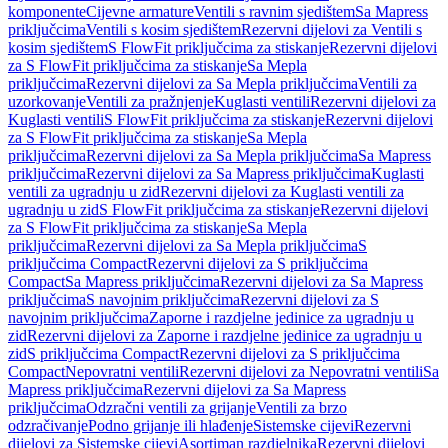
komponente
Cijevne armature
Ventili s ravnim sjedištem
Sa Mapress
priključcima
Ventili s kosim sjedištem
Rezervni dijelovi za Ventili s
kosim sjedištem
S FlowFit priključcima za stiskanje
Rezervni dijelovi
za S FlowFit priključcima za stiskanje
Sa Mepla
priključcima
Rezervni dijelovi za Sa Mepla priključcima
Ventili za
uzorkovanje
Ventili za pražnjenje
Kuglasti ventili
Rezervni dijelovi za
Kuglasti ventili
S FlowFit priključcima za stiskanje
Rezervni dijelovi
za S FlowFit priključcima za stiskanje
Sa Mepla
priključcima
Rezervni dijelovi za Sa Mepla priključcima
Sa Mapress
priključcima
Rezervni dijelovi za Sa Mapress priključcima
Kuglasti
ventili za ugradnju u zid
Rezervni dijelovi za Kuglasti ventili za
ugradnju u zid
S FlowFit priključcima za stiskanje
Rezervni dijelovi
za S FlowFit priključcima za stiskanje
Sa Mepla
priključcima
Rezervni dijelovi za Sa Mepla priključcima
S
priključcima Compact
Rezervni dijelovi za S priključcima
Compact
Sa Mapress priključcima
Rezervni dijelovi za Sa Mapress
priključcima
S navojnim priključcima
Rezervni dijelovi za S
navojnim priključcima
Zaporne i razdjelne jedinice za ugradnju u
zid
Rezervni dijelovi za Zaporne i razdjelne jedinice za ugradnju u
zid
S priključcima Compact
Rezervni dijelovi za S priključcima
Compact
Nepovratni ventili
Rezervni dijelovi za Nepovratni ventili
Sa
Mapress priključcima
Rezervni dijelovi za Sa Mapress
priključcima
Odzračni ventili za grijanje
Ventili za brzo
odzračivanje
Podno grijanje ili hlađenje
Sistemske cijevi
Rezervni
dijelovi za Sistemske cijevi
Asortiman razdjelnika
Rezervni dijelovi