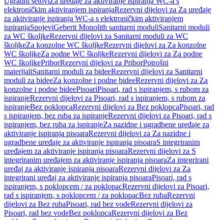
Ugradni setovi
Za uređaje za aktiviranje ispiranja WC-a s
elektroničkim aktiviranjem ispiranja
Rezervni dijelovi za Za uređaje
za aktiviranje ispiranja WC-a s elektroničkim aktiviranjem
ispiranja
Spojevi
Geberit Monolith sanitarni moduli
Sanitarni moduli
za WC školjke
Rezervni dijelovi za Sanitarni moduli za WC
školjke
Za konzolne WC školjke
Rezervni dijelovi za Za konzolne
WC školjke
Za podne WC školjke
Rezervni dijelovi za Za podne
WC školjke
Pribor
Rezervni dijelovi za Pribor
Potrošni
materijali
Sanitarni moduli za bidee
Rezervni dijelovi za Sanitarni
moduli za bidee
Za konzolne i podne bidee
Rezervni dijelovi za Za
konzolne i podne bidee
Pisoari
Pisoari, rad s ispiranjem, s rubom za
ispiranje
Rezervni dijelovi za Pisoari, rad s ispiranjem, s rubom za
ispiranje
Bez poklopca
Rezervni dijelovi za Bez poklopca
Pisoari, rad
s ispiranjem, bez ruba za ispiranje
Rezervni dijelovi za Pisoari, rad s
ispiranjem, bez ruba za ispiranje
Za nazidne i ugradbene uređaje za
aktiviranje ispiranja pisoara
Rezervni dijelovi za Za nazidne i
ugradbene uređaje za aktiviranje ispiranja pisoara
S integriranim
uređajem za aktiviranje ispiranja pisoara
Rezervni dijelovi za S
integriranim uređajem za aktiviranje ispiranja pisoara
Za integrirani
uređaj za aktiviranje ispiranja pisoara
Rezervni dijelovi za Za
integrirani uređaj za aktiviranje ispiranja pisoara
Pisoari, rad s
ispiranjem, s poklopcem / za poklopac
Rezervni dijelovi za Pisoari,
rad s ispiranjem, s poklopcem / za poklopac
Bez ruba
Rezervni
dijelovi za Bez ruba
Pisoari, rad bez vode
Rezervni dijelovi za
Pisoari, rad bez vode
Bez poklopca
Rezervni dijelovi za Bez