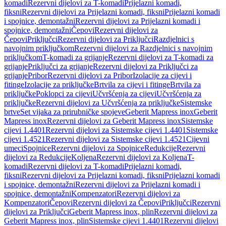
komadi
Rezervni dijelovi za T-komadi
Prijelazni komadi,
fiksni
Rezervni dijelovi za Prijelazni komadi, fiksni
Prijelazni komadi
i spojnice, demontažni
Rezervni dijelovi za Prijelazni komadi i
spojnice, demontažni
Čepovi
Rezervni dijelovi za
Čepovi
Priključci
Rezervni dijelovi za Priključci
Razdjelnici s
navojnim priključkom
Rezervni dijelovi za Razdjelnici s navojnim
priključkom
T-komadi za grijanje
Rezervni dijelovi za T-komadi za
grijanje
Priključci za grijanje
Rezervni dijelovi za Priključci za
grijanje
Pribor
Rezervni dijelovi za Pribor
Izolacije za cijevi i
fitinge
Izolacije za priključke
Brtvila za cijevi i fitinge
Brtvila za
priključke
Poklopci za cijevi
Učvršćenja za cijevi
Učvršćenja za
priključke
Rezervni dijelovi za Učvršćenja za priključke
Sistemske
brtve
Set vijaka za prirubničke spojeve
Geberit Mapress inox
Geberit
Mapress inox
Rezervni dijelovi za Geberit Mapress inox
Sistemske
cijevi 1.4401
Rezervni dijelovi za Sistemske cijevi 1.4401
Sistemske
cijevi 1.4521
Rezervni dijelovi za Sistemske cijevi 1.4521
Cijevni
umeci
Spojnice
Rezervni dijelovi za Spojnice
Redukcije
Rezervni
dijelovi za Redukcije
Koljena
Rezervni dijelovi za Koljena
T-
komadi
Rezervni dijelovi za T-komadi
Prijelazni komadi,
fiksni
Rezervni dijelovi za Prijelazni komadi, fiksni
Prijelazni komadi
i spojnice, demontažni
Rezervni dijelovi za Prijelazni komadi i
spojnice, demontažni
Kompenzatori
Rezervni dijelovi za
Kompenzatori
Čepovi
Rezervni dijelovi za Čepovi
Priključci
Rezervni
dijelovi za Priključci
Geberit Mapress inox, plin
Rezervni dijelovi za
Geberit Mapress inox, plin
Sistemske cijevi 1.4401
Rezervni dijelovi