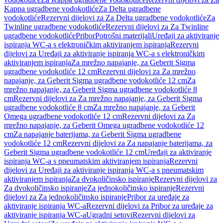
Kappa ugradbene vodokotliće
Za Delta ugradbene
vodokotliće
Rezervni dijelovi za Za Delta ugradbene vodokotliće
Za
Twinline ugradbene vodokotliće
Rezervni dijelovi za Za Twinline
ugradbene vodokotliće
Pribor
Potrošni materijali
Uređaji za aktiviranje
ispiranja WC-a s elektroničkim aktiviranjem ispiranja
Rezervni
dijelovi za Uređaji za aktiviranje ispiranja WC-a s elektroničkim
aktiviranjem ispiranja
Za mrežno napajanje, za Geberit Sigma
ugradbene vodokotliće 12 cm
Rezervni dijelovi za Za mrežno
napajanje, za Geberit Sigma ugradbene vodokotliće 12 cm
Za
mrežno napajanje, za Geberit Sigma ugradbene vodokotliće 8
cm
Rezervni dijelovi za Za mrežno napajanje, za Geberit Sigma
ugradbene vodokotliće 8 cm
Za mrežno napajanje, za Geberit
Omega ugradbene vodokotliće 12 cm
Rezervni dijelovi za Za
mrežno napajanje, za Geberit Omega ugradbene vodokotliće 12
cm
Za napajanje baterijama, za Geberit Sigma ugradbene
vodokotliće 12 cm
Rezervni dijelovi za Za napajanje baterijama, za
Geberit Sigma ugradbene vodokotliće 12 cm
Uređaji za aktiviranje
ispiranja WC-a s pneumatskim aktiviranjem ispiranja
Rezervni
dijelovi za Uređaji za aktiviranje ispiranja WC-a s pneumatskim
aktiviranjem ispiranja
Za dvokoličinsko ispiranje
Rezervni dijelovi za
Za dvokoličinsko ispiranje
Za jednokoličinsko ispiranje
Rezervni
dijelovi za Za jednokoličinsko ispiranje
Pribor za uređaje za
aktiviranje ispiranja WC-a
Rezervni dijelovi za Pribor za uređaje za
aktiviranje ispiranja WC-a
Ugradni setovi
Rezervni dijelovi za