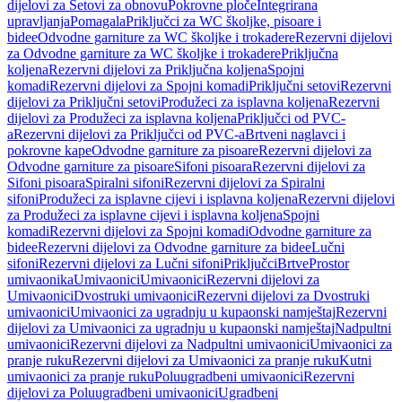
dijelovi za Setovi za obnovu
Pokrovne ploče
Integrirana
upravljanja
Pomagala
Priključci za WC školjke, pisoare i
bidee
Odvodne garniture za WC školjke i trokadere
Rezervni dijelovi
za Odvodne garniture za WC školjke i trokadere
Priključna
koljena
Rezervni dijelovi za Priključna koljena
Spojni
komadi
Rezervni dijelovi za Spojni komadi
Priključni setovi
Rezervni
dijelovi za Priključni setovi
Produžeci za isplavna koljena
Rezervni
dijelovi za Produžeci za isplavna koljena
Priključci od PVC-
a
Rezervni dijelovi za Priključci od PVC-a
Brtveni naglavci i
pokrovne kape
Odvodne garniture za pisoare
Rezervni dijelovi za
Odvodne garniture za pisoare
Sifoni pisoara
Rezervni dijelovi za
Sifoni pisoara
Spiralni sifoni
Rezervni dijelovi za Spiralni
sifoni
Produžeci za isplavne cijevi i isplavna koljena
Rezervni dijelovi
za Produžeci za isplavne cijevi i isplavna koljena
Spojni
komadi
Rezervni dijelovi za Spojni komadi
Odvodne garniture za
bidee
Rezervni dijelovi za Odvodne garniture za bidee
Lučni
sifoni
Rezervni dijelovi za Lučni sifoni
Priključci
Brtve
Prostor
umivaonika
Umivaonici
Umivaonici
Rezervni dijelovi za
Umivaonici
Dvostruki umivaonici
Rezervni dijelovi za Dvostruki
umivaonici
Umivaonici za ugradnju u kupaonski namještaj
Rezervni
dijelovi za Umivaonici za ugradnju u kupaonski namještaj
Nadpultni
umivaonici
Rezervni dijelovi za Nadpultni umivaonici
Umivaonici za
pranje ruku
Rezervni dijelovi za Umivaonici za pranje ruku
Kutni
umivaonici za pranje ruku
Poluugradbeni umivaonici
Rezervni
dijelovi za Poluugradbeni umivaonici
Ugradbeni