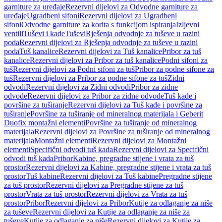
garniture za uređaje
Rezervni dijelovi za Odvodne garniture za
uređaje
Ugradbeni sifoni
Rezervni dijelovi za Ugradbeni
sifoni
Odvodne garniture za korita s funkcijom ispiranja
Izljevni
ventili
Tuševi i kade
Tuševi
Rješenja odvodnje za tuševe u razini
poda
Rezervni dijelovi za Rješenja odvodnje za tuševe u razini
poda
Tuš kanalice
Rezervni dijelovi za Tuš kanalice
Pribor za tuš
kanalice
Rezervni dijelovi za Pribor za tuš kanalice
Podni sifoni za
tuš
Rezervni dijelovi za Podni sifoni za tuš
Pribor za podne sifone za
tuš
Rezervni dijelovi za Pribor za podne sifone za tuš
Zidni
odvodi
Rezervni dijelovi za Zidni odvodi
Pribor za zidne
odvode
Rezervni dijelovi za Pribor za zidne odvode
Tuš kade i
površine za tuširanje
Rezervni dijelovi za Tuš kade i površine za
tuširanje
Površine za tuširanje od mineralnog materijala i Geberit
Duofix montažni elementi
Površine za tuširanje od mineralnog
materijala
Rezervni dijelovi za Površine za tuširanje od mineralnog
materijala
Montažni elementi
Rezervni dijelovi za Montažni
elementi
Specifični odvodi tuš kada
Rezervni dijelovi za Specifični
odvodi tuš kada
Pribor
Kabine, pregradne stijene i vrata za tuš
prostor
Rezervni dijelovi za Kabine, pregradne stijene i vrata za tuš
prostor
Tuš kabine
Rezervni dijelovi za Tuš kabine
Pregradne stijene
za tuš prostor
Rezervni dijelovi za Pregradne stijene za tuš
prostor
Vrata za tuš prostor
Rezervni dijelovi za Vrata za tuš
prostor
Pribor
Rezervni dijelovi za Pribor
Kutije za odlaganje za niše
za tuševe
Rezervni dijelovi za Kutije za odlaganje za niše za
tuševe
Kutije za odlaganje za niše
Rezervni dijelovi za Kutije za