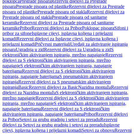
poklopca
Pregrade pisoara
Rezervni dijelovi za Pregrade
pisoara
Pregrade pisoara od plastike
Rezervni dijelovi za Pregrade
pisoara od plastike
Pregrade pisoara od stakla
Rezervni dijelovi za
Pregrade pisoara od stakla
Pregrade pisoara od sanitarne
keramike
Rezervni dijelovi za Pregrade pisoara od sanitarne
keramike
Pribor
Rezervni dijelovi za Pribor
Poklopac pisoara
Sifoni i
pribor za sifone
Isplavne cijevi, isplavna koljena i prijelazni
komadi
Rezervni dijelovi za Isplavne cijevi, isplavna koljena i
prijelazni komadi
Pričvrsni materijali
Uređaji za aktiviranje ispiranja
pisoara
Ugradnja u zid
Rezervni dijelovi za Ugradnja u zid
S
elektroničkim aktiviranjem ispiranja, mrežno napajanje
Rezervni
dijelovi za S elektroničkim aktiviranjem ispiranja, mrežno
napajanje
S elektroničkim aktiviranjem ispiranja, napajanje
baterijama
Rezervni dijelovi za S elektroničkim aktiviranjem
ispiranja, napajanje baterijama
S pneumatskim aktiviranjem
ispiranja
Rezervni dijelovi za S pneumatskim aktiviranjem
ispiranja
Basic
Rezervni dijelovi za Basic
Nazidna montaža
Rezervni
dijelovi za Nazidna montaža
S elektroničkim aktiviranjem ispiranja,
mrežno napajanje
Rezervni dijelovi za S elektroničkim aktiviranjem
ispiranja, mrežno napajanje
S elektroničkim aktiviranjem ispiranja,
napajanje baterijama
Rezervni dijelovi za S elektroničkim
aktiviranjem ispiranja, napajanje baterijama
Pribor
Rezervni dijelovi
za Pribor
Setovi za grubu gradnju i setovi za preradu
Rezervni
dijelovi za Setovi za grubu gradnju i setovi za preradu
Isplavne
cijevi, isplavna koljena i prijelazni komadi
Setovi za obnovu
Rezervni