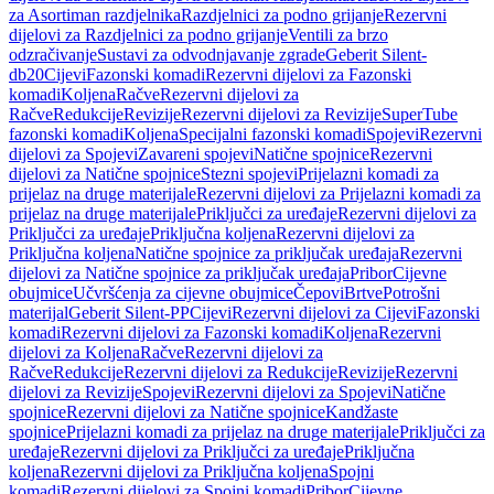
za Asortiman razdjelnika
Razdjelnici za podno grijanje
Rezervni
dijelovi za Razdjelnici za podno grijanje
Ventili za brzo
odzračivanje
Sustavi za odvodnjavanje zgrade
Geberit Silent-
db20
Cijevi
Fazonski komadi
Rezervni dijelovi za Fazonski
komadi
Koljena
Račve
Rezervni dijelovi za
Račve
Redukcije
Revizije
Rezervni dijelovi za Revizije
SuperTube
fazonski komadi
Koljena
Specijalni fazonski komadi
Spojevi
Rezervni
dijelovi za Spojevi
Zavareni spojevi
Natične spojnice
Rezervni
dijelovi za Natične spojnice
Stezni spojevi
Prijelazni komadi za
prijelaz na druge materijale
Rezervni dijelovi za Prijelazni komadi za
prijelaz na druge materijale
Priključci za uređaje
Rezervni dijelovi za
Priključci za uređaje
Priključna koljena
Rezervni dijelovi za
Priključna koljena
Natične spojnice za priključak uređaja
Rezervni
dijelovi za Natične spojnice za priključak uređaja
Pribor
Cijevne
obujmice
Učvršćenja za cijevne obujmice
Čepovi
Brtve
Potrošni
materijal
Geberit Silent-PP
Cijevi
Rezervni dijelovi za Cijevi
Fazonski
komadi
Rezervni dijelovi za Fazonski komadi
Koljena
Rezervni
dijelovi za Koljena
Račve
Rezervni dijelovi za
Račve
Redukcije
Rezervni dijelovi za Redukcije
Revizije
Rezervni
dijelovi za Revizije
Spojevi
Rezervni dijelovi za Spojevi
Natične
spojnice
Rezervni dijelovi za Natične spojnice
Kandžaste
spojnice
Prijelazni komadi za prijelaz na druge materijale
Priključci za
uređaje
Rezervni dijelovi za Priključci za uređaje
Priključna
koljena
Rezervni dijelovi za Priključna koljena
Spojni
komadi
Rezervni dijelovi za Spojni komadi
Pribor
Cijevne