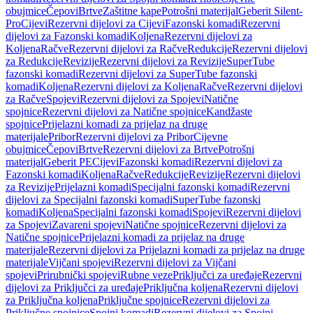
obujmice
Čepovi
Brtve
Zaštitne kape
Potrošni materijal
Geberit Silent-
Pro
Cijevi
Rezervni dijelovi za Cijevi
Fazonski komadi
Rezervni
dijelovi za Fazonski komadi
Koljena
Rezervni dijelovi za
Koljena
Račve
Rezervni dijelovi za Račve
Redukcije
Rezervni dijelovi
za Redukcije
Revizije
Rezervni dijelovi za Revizije
SuperTube
fazonski komadi
Rezervni dijelovi za SuperTube fazonski
komadi
Koljena
Rezervni dijelovi za Koljena
Račve
Rezervni dijelovi
za Račve
Spojevi
Rezervni dijelovi za Spojevi
Natične
spojnice
Rezervni dijelovi za Natične spojnice
Kandžaste
spojnice
Prijelazni komadi za prijelaz na druge
materijale
Pribor
Rezervni dijelovi za Pribor
Cijevne
obujmice
Čepovi
Brtve
Rezervni dijelovi za Brtve
Potrošni
materijal
Geberit PE
Cijevi
Fazonski komadi
Rezervni dijelovi za
Fazonski komadi
Koljena
Račve
Redukcije
Revizije
Rezervni dijelovi
za Revizije
Prijelazni komadi
Specijalni fazonski komadi
Rezervni
dijelovi za Specijalni fazonski komadi
SuperTube fazonski
komadi
Koljena
Specijalni fazonski komadi
Spojevi
Rezervni dijelovi
za Spojevi
Zavareni spojevi
Natične spojnice
Rezervni dijelovi za
Natične spojnice
Prijelazni komadi za prijelaz na druge
materijale
Rezervni dijelovi za Prijelazni komadi za prijelaz na druge
materijale
Vijčani spojevi
Rezervni dijelovi za Vijčani
spojevi
Prirubnički spojevi
Rubne veze
Priključci za uređaje
Rezervni
dijelovi za Priključci za uređaje
Priključna koljena
Rezervni dijelovi
za Priključna koljena
Priključne spojnice
Rezervni dijelovi za
Priključne spojnice
Spojni komadi
Rezervni dijelovi za Spojni