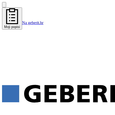
Na geberit.hr
Moji popisi