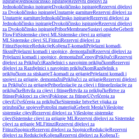
ispiranje
Jednokoličinsko ispiranje
Rezervni dijelovi za
Jednokoličinsko ispiranje
Dvokoličinsko ispiranje
Rezervni dijelovi
za Dvokoličinsko ispiranje
Unutarnje garniture
Rezervni dijelovi za
Unutarnje garniture
Jednokoličinsko ispiranje
Rezervni dijelovi za
Jednokoličinsko ispiranje
Dvokoličinsko ispiranje
Rezervni dijelovi
za Dvokoličinsko ispiranje
Pribor
Membrane
Sustavi opskrbe
Geberit
FlowFit
Sistemske cijevi ML
Sistemske cijevi za grijanje
ML
Sistemske cijevi SL
Fitinzi
Rezervni dijelovi za
Fitinzi
Spojnice
Redukcije
Koljena
T-komadi
Prijelazni komadi,
fiksni
Prijelazni komadi i spojnice, demontažni
Rezervni dijelovi za
Prijelazni komadi i spojnice, demontažni
Čepovi
Priključci
Rezervni
dijelovi za Priključci
Razdjelnici s navojnim priključkom
Rezervni
dijelovi za Razdjelnici s navojnim priključkom
Razdjelnik s
priključkom za stiskanje
T-komadi za grijanje
Prijelazni komadi i
spojevi za grijanje, demontažni
Priključci za grijanje
Rezervni dijelovi
za Priključci za grijanje
Pribor
Izolacije za cijevi i fitinge
Izolacije za
priključke
Brtvila za cijevi i fitinge
Brtvila za priključke
Brtve za
fitinge
Poklopci za cijevi
Poklopac za fitinge
Učvršćenja za
cijevi
Učvršćenja za priključke
Sistemske brtve
Set vijaka za
prirubničke spojeve
Potrošni materijal
Geberit Mepla
Višeslojne
sistemske cijevi
Rezervni dijelovi za Višeslojne sistemske
cijevi
Sistemske cijevi za grijanje ML
Rezervni dijelovi za Sistemske
cijevi za grijanje ML
Fitinzi
Rezervni dijelovi za
Fitinzi
Spojnice
Rezervni dijelovi za Spojnice
Redukcije
Rezervni
dijelovi za Redukcije
Koljena
Rezervni dijelovi za Koljena
T-