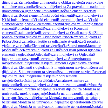
dijelovi za Za nadpultne umivaonike u obliku zdjele
Za pravokutne
nadpultne umivaonike
Rezervni dijelovi za Za pravokutne nadpultne
umivaonike
Za ugradbene umivaonike
Bočni elementi
Rezervni
dijelovi za Bočni elementi
Niski bočni elementi
Rezervni dijelovi za
Niski bočni elementi
Visoki elementi
Rezervni dijelovi za Visoki
elementi
Srednje visoki elementi
Rezervni dijelovi za Srednje visoki
elementi
Konzolni elementi
Rezervni dijelovi za Konzolni
elementi
Ostali namještaj
Rezervni dijelovi za Ostali namještaj
Zidne
police
Rezervni dijelovi za Zidne police
Pribor
Rezervni dijelovi za
Pribor
Ulošci za ladice i kutije za odlaganje stvari
Držači ručnika i
vješalice za ručnike
Elementi rasvjete
Ručke
Setovi nogu
Magnetne
ploče
Utičnice
Rezervni dijelovi za Utičnice
Ostali pribor
Ogledala i
elementi s ogledalom
Ogledala
Rezervni dijelovi za Ogledala
S
integriranom rasvjetom
Rezervni dijelovi za S integriranom
rasvjetom
Bez integrirane rasvjete
Elementi s ogledalom
Rezervni
dijelovi za Elementi s ogledalom
S integriranom rasvjetom
Rezervni
dijelovi za S integriranom rasvjetom
Bez integrirane rasvjete
Rezervni
dijelovi za Bez integrirane rasvjete
Pribor
Elementi
rasvjete
Ručke
Ostali pribor
Utičnice
Armature
Armature za
umivaonike
Rezervni dijelovi za Armature za umivaonike
Montaža
na umivaonik, mrežno napajanje
Rezervni dijelovi za Montaža na
umivaonik, mrežno napajanje
Montaža na umivaonik, napajanje
baterijama
Rezervni dijelovi za Montaža na umivaonik, napajanje
baterijama
Montaža na umivaonik, napajanje generatorom
Rezervni
dijelovi za Montaža na umivaonik, napajanje generatorom
Montaža