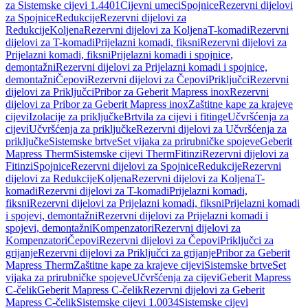
za Sistemske cijevi 1.4401
Cijevni umeci
Spojnice
Rezervni dijelovi
za Spojnice
Redukcije
Rezervni dijelovi za
Redukcije
Koljena
Rezervni dijelovi za Koljena
T-komadi
Rezervni
dijelovi za T-komadi
Prijelazni komadi, fiksni
Rezervni dijelovi za
Prijelazni komadi, fiksni
Prijelazni komadi i spojnice,
demontažni
Rezervni dijelovi za Prijelazni komadi i spojnice,
demontažni
Čepovi
Rezervni dijelovi za Čepovi
Priključci
Rezervni
dijelovi za Priključci
Pribor za Geberit Mapress inox
Rezervni
dijelovi za Pribor za Geberit Mapress inox
Zaštitne kape za krajeve
cijevi
Izolacije za priključke
Brtvila za cijevi i fitinge
Učvršćenja za
cijevi
Učvršćenja za priključke
Rezervni dijelovi za Učvršćenja za
priključke
Sistemske brtve
Set vijaka za prirubničke spojeve
Geberit
Mapress Therm
Sistemske cijevi Therm
Fitinzi
Rezervni dijelovi za
Fitinzi
Spojnice
Rezervni dijelovi za Spojnice
Redukcije
Rezervni
dijelovi za Redukcije
Koljena
Rezervni dijelovi za Koljena
T-
komadi
Rezervni dijelovi za T-komadi
Prijelazni komadi,
fiksni
Rezervni dijelovi za Prijelazni komadi, fiksni
Prijelazni komadi
i spojevi, demontažni
Rezervni dijelovi za Prijelazni komadi i
spojevi, demontažni
Kompenzatori
Rezervni dijelovi za
Kompenzatori
Čepovi
Rezervni dijelovi za Čepovi
Priključci za
grijanje
Rezervni dijelovi za Priključci za grijanje
Pribor za Geberit
Mapress Therm
Zaštitne kape za krajeve cijevi
Sistemske brtve
Set
vijaka za prirubničke spojeve
Učvršćenja za cijevi
Geberit Mapress
C-čelik
Geberit Mapress C-čelik
Rezervni dijelovi za Geberit
Mapress C-čelik
Sistemske cijevi 1.0034
Sistemske cijevi