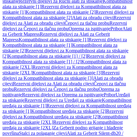
stiskanje
Rezervni dijelovi za Ručni alati za stiskanje
Kompatibilnost
alata za stiskanje [1]
Rezervni dijelovi za Kompatibilnost alata za
stiskanje [1]
Kompatibilnost alata za stiskanje [2]
Rezervni dijelovi za
Kompatibilnost alata za stiskanje [2]
Alati za obradu cijevi
Rezervni
dijelovi za Alati za obradu cijevi
Čepovi za tlačnu probu
Rezervni
dijelovi za Čepovi za tlačnu probu
Oprema za ispitivanje
Pribor
Alati
za Geberit Mapress
Rezervni dijelovi za Alati za Geberit
Mapress
Kompatibilnost alata za stiskanje [1]
Rezervni dijelovi za
Kompatibilnost alata za stiskanje [1]
Kompatibilnost alata za
stiskanje [2]
Rezervni dijelovi za Kompatibilnost alata za stiskanje
[2]
Kompatibilnost alata za stiskanje [1] / [2]
Rezervni dijelovi za
Kompatibilnost alata za stiskanje [1] / [2]
Kompatibilnost alata za
stiskanje [2XL]
Rezervni dijelovi za Kompatibilnost alata za
stiskanje [2XL]
Kompatibilnost alata za stiskanje [3]
Rezervni
dijelovi za Kompatibilnost alata za stiskanje [3]
Alati za obradu
cijevi
Rezervni dijelovi za Alati za obradu cijevi
Čepovi za tlačnu
probu
Rezervni dijelovi za Čepovi za tlačnu probu
Oprema za
ispitivanje
Rezervni dijelovi za Oprema za ispitivanje
Pribor
Uređaji
za stiskanje
Rezervni dijelovi za Uređaji za stiskanje
Kompatibilnost
uređaja za stiskanje [1]
Rezervni dijelovi za Kompatibilnost uređaja
za stiskanje [1]
Kompatibilnost uređaja za stiskanje [2]
Rezervni
dijelovi za Kompatibilnost uređaja za stiskanje [2]
Kompatibilnost
uređaja za stiskanje [2XL]
Rezervni dijelovi za Kompatibilnost
uređaja za stiskanje [2XL]
Za Geberit podno grijanje i hlađenje
površina
Stalci za polaganje cijevi
Alati za Geberit Silent-db20 /