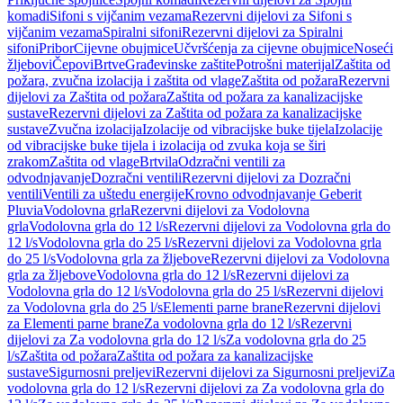
komadi
Sifoni s vijčanim vezama
Rezervni dijelovi za Sifoni s
vijčanim vezama
Spiralni sifoni
Rezervni dijelovi za Spiralni
sifoni
Pribor
Cijevne obujmice
Učvršćenja za cijevne obujmice
Noseći
žljebovi
Čepovi
Brtve
Građevinske zaštite
Potrošni materijal
Zaštita od
požara, zvučna izolacija i zaštita od vlage
Zaštita od požara
Rezervni
dijelovi za Zaštita od požara
Zaštita od požara za kanalizacijske
sustave
Rezervni dijelovi za Zaštita od požara za kanalizacijske
sustave
Zvučna izolacija
Izolacije od vibracijske buke tijela
Izolacije
od vibracijske buke tijela i izolacija od zvuka koja se širi
zrakom
Zaštita od vlage
Brtvila
Odzračni ventili za
odvodnjavanje
Dozračni ventili
Rezervni dijelovi za Dozračni
ventili
Ventili za uštedu energije
Krovno odvodnjavanje Geberit
Pluvia
Vodolovna grla
Rezervni dijelovi za Vodolovna
grla
Vodolovna grla do 12 l/s
Rezervni dijelovi za Vodolovna grla do
12 l/s
Vodolovna grla do 25 l/s
Rezervni dijelovi za Vodolovna grla
do 25 l/s
Vodolovna grla za žljebove
Rezervni dijelovi za Vodolovna
grla za žljebove
Vodolovna grla do 12 l/s
Rezervni dijelovi za
Vodolovna grla do 12 l/s
Vodolovna grla do 25 l/s
Rezervni dijelovi
za Vodolovna grla do 25 l/s
Elementi parne brane
Rezervni dijelovi
za Elementi parne brane
Za vodolovna grla do 12 l/s
Rezervni
dijelovi za Za vodolovna grla do 12 l/s
Za vodolovna grla do 25
l/s
Zaštita od požara
Zaštita od požara za kanalizacijske
sustave
Sigurnosni preljevi
Rezervni dijelovi za Sigurnosni preljevi
Za
vodolovna grla do 12 l/s
Rezervni dijelovi za Za vodolovna grla do