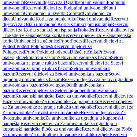
umivaonici
Rezervni dijelovi za Ugradbeni umivaonici
Podpultni
umivaonici
Rezervni dijelovi za Podpultni umivaonici
Kutni
umivaonici
Umivaonici u izvedbi Comfort
Umivaonici za
djecu
Umivaonici
Korita za pranje ruku
Ostali umivaonici
Rezervni
dijelovi za Ostali umivaonici
Korita s funkcijom ispiranja
Rezervni
dijelovi za Korita s funkcijom ispiranja
Trokaderi
Rezervni dijelovi za
Trokaderi
Višenamjenska korita
Rezervni dijelovi za Višenamjenska
korita
Umivaonici za učionice
Pribor
Podesti
Rezervni dijelovi za
Podesti
Podesti
Polupodesti
Rezervni dijelovi za
Polupodesti
Pribor
Poklopci odvoda
Držači ručnika
Pričvrsni
materijali
Dekorativni zasloni
Setovi umivaonika s bazom
Setovi
umivaonika za pranje ruku s bazom
Rezervni dijelovi za Setovi
umivaonika za pranje ruku s bazom
Setovi umivaonika s
bazom
Rezervni dijelovi za Setovi umivaonika s bazom
Setovi
ugradnog umivaonika s bazom
Rezervni dijelovi za Setovi ugradnog
umivaonika s bazom
Setovi ugradbenih umivaonika s
bazom
Rezervni dijelovi za Setovi ugradbenih umivaonika s
bazom
Kupaonski namještaj
Baze za umivaonike
Rezervni dijelovi za
Baze za umivaonike
Za umivaonike za pranje ruku
Rezervni dijelovi
za Za umivaonike za pranje ruku
Za umivaonike
Rezervni dijelovi za
Za umivaonike
Za dvostruke umivaonike
Rezervni dijelovi za Za
dvostruke umivaonike
Za umivaonike za ugradnju u kupaonski
namještaj
Rezervni dijelovi za Za umivaonike za ugradnju u
kupaonski namještaj
Ploče za umivaonike
Rezervni dijelovi za Ploče
za umivaonike
Za nadpultne umivaonike u obliku zdjele
Rezervni