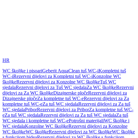
HR
WC školjke i pisoari
Geberit AquaClean tuš WC-i
Kompletni tuš
WC-i
Rezervni dijelovi za Kompletni tuš WC-i
Konzolne WC
školjke
Rezervni dijelovi za Konzolne WC školjke
Tuš WC
sjedala
Rezervni dijelovi za Tuš WC sjedala
Za WC školjke
Rezervni
dijelovi za Za WC školjke
Dizajnerske ploče
Rezervni dijelovi za
Dizajnerske ploče
Za kompletne tuš WC-e
Rezervni dijelovi za Za
kompletne tuš WC-e
Za tuš WC sjedala
Rezervni dijelovi za Za tuš
WC sjedala
Pribor
Rezervni dijelovi za Pribor
Za kompletne tuš WC-
e
Za tuš WC sjedala
Rezervni dijelovi za Za tuš WC sjedala
Za tuš
WC sjedala i kompletne tuš WC-e
Potrošni materijali
WC školjke i
WC sjedala
Konzolne WC školjke
Rezervni dijelovi za Konzolne
WC školjke
WC školjke
Rezervni dijelovi za WC školjke
WC školjke
s funkcijom bidea
Rezervni dijelovi za WC školjke s funkcijom