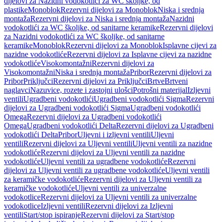
dijelovi za Nazidni vodokotlići za WC školjke, od
plastike
Monoblok
Rezervni dijelovi za Monoblok
Niska i srednja
montaža
Rezervni dijelovi za Niska i srednja montaža
Nazidni
vodokotlići za WC školjke, od sanitarne keramike
Rezervni dijelovi
za Nazidni vodokotlići za WC školjke, od sanitarne
keramike
Monoblok
Rezervni dijelovi za Monoblok
Isplavne cijevi za
nazidne vodokotliće
Rezervni dijelovi za Isplavne cijevi za nazidne
vodokotliće
Visokomontažni
Rezervni dijelovi za
Visokomontažni
Niska i srednja montaža
Pribor
Rezervni dijelovi za
Pribor
Priključci
Rezervni dijelovi za Priključci
Brtve
Brtveni
naglavci
Nazuvice, rozete i zastojni ulošci
Potrošni materijal
Izljevni
ventili
Ugradbeni vodokotlići
Ugradbeni vodokotlići Sigma
Rezervni
dijelovi za Ugradbeni vodokotlići Sigma
Ugradbeni vodokotlići
Omega
Rezervni dijelovi za Ugradbeni vodokotlići
Omega
Ugradbeni vodokotlići Delta
Rezervni dijelovi za Ugradbeni
vodokotlići Delta
Pribor
Uljevni i izljevni ventili
Uljevni
ventili
Rezervni dijelovi za Uljevni ventili
Uljevni ventili za nazidne
vodokotliće
Rezervni dijelovi za Uljevni ventili za nazidne
vodokotliće
Uljevni ventili za ugradbene vodokotliće
Rezervni
dijelovi za Uljevni ventili za ugradbene vodokotliće
Uljevni ventili
za keramičke vodokotliće
Rezervni dijelovi za Uljevni ventili za
keramičke vodokotliće
Uljevni ventili za univerzalne
vodokotlice
Rezervni dijelovi za Uljevni ventili za univerzalne
vodokotlice
Izljevni ventili
Rezervni dijelovi za Izljevni
ventili
Start/stop ispiranje
Rezervni dijelovi za Start/stop