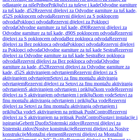
odlaganje za niše
Pribor
Priključci za tuševe i kade
Odvodne garniture
za tuš kade, d52
Rezervni dijelovi za Odvodne garniture za tuš kade,
d52
S poklopcem odvoda
Rezervni dijelovi za S poklopcem
odvoda
Poklopci odvoda
Rezervni dijelovi za Poklopci
odvoda
Odvodne garniture za tuš kade, d90
Rezervni dijelovi za
Odvodne garniture za tuš kade, d90
S poklopcem odvoda
Rezervni
dijelovi za S poklopcem odvoda
Bez poklopca odvoda
Rezervni
dijelovi za Bez poklopca odvoda
Poklopci odvoda
Rezervni dijelovi
za Poklopci odvoda
Odvodne garniture za tuš kade Sestra
Rezervni
dijelovi za Odvodne garniture za tuš kade Sestra
Bez poklopca
odvoda
Rezervni dijelovi za Bez poklopca odvoda
Odvodne
garniture za kade, d52
Rezervni dijelovi za Odvodne garniture za
kade, d52
S aktiviranjem odvrtanjem
Rezervni dijelovi za S
aktiviranjem odvrtanjem
Setovi za finu montažu aktiviranja
odvrtanjem
Rezervni dijelovi za Setovi za finu montažu aktiviranja
odvrtanjem
S aktiviranjem odvrtanjem i priključkom vode
Rezervni
dijelovi za S aktiviranjem odvrtanjem i priključkom vode
Setovi za
finu montažu aktiviranja odvrtanjem i priključka vode
Rezervni
dijelovi za Setovi za finu montažu aktiviranja odvrtanjem i
priključka vode
S aktiviranjem na pritisak PushControl
Rezervni
dijelovi za S aktiviranjem na pritisak PushControl
Sustavi instalacije i
ispiranja
Geberit Duofix
Sistemski zidovi
Rezervni dijelovi za
Sistemski zidovi
Nosive konstrukcije
Rezervni dijelovi za Nosive
konstrukcije
Montažni elementi
Rezervni dijelovi za Montažni
elementi
Elementi za WC školjke
Rezervni dijelovi za Elementi za