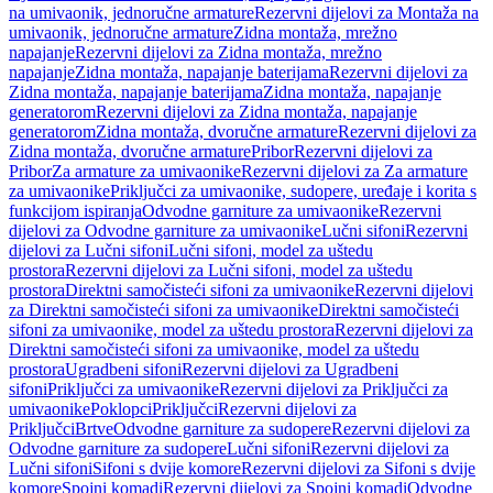
na umivaonik, jednoručne armature
Rezervni dijelovi za Montaža na
umivaonik, jednoručne armature
Zidna montaža, mrežno
napajanje
Rezervni dijelovi za Zidna montaža, mrežno
napajanje
Zidna montaža, napajanje baterijama
Rezervni dijelovi za
Zidna montaža, napajanje baterijama
Zidna montaža, napajanje
generatorom
Rezervni dijelovi za Zidna montaža, napajanje
generatorom
Zidna montaža, dvoručne armature
Rezervni dijelovi za
Zidna montaža, dvoručne armature
Pribor
Rezervni dijelovi za
Pribor
Za armature za umivaonike
Rezervni dijelovi za Za armature
za umivaonike
Priključci za umivaonike, sudopere, uređaje i korita s
funkcijom ispiranja
Odvodne garniture za umivaonike
Rezervni
dijelovi za Odvodne garniture za umivaonike
Lučni sifoni
Rezervni
dijelovi za Lučni sifoni
Lučni sifoni, model za uštedu
prostora
Rezervni dijelovi za Lučni sifoni, model za uštedu
prostora
Direktni samočisteći sifoni za umivaonike
Rezervni dijelovi
za Direktni samočisteći sifoni za umivaonike
Direktni samočisteći
sifoni za umivaonike, model za uštedu prostora
Rezervni dijelovi za
Direktni samočisteći sifoni za umivaonike, model za uštedu
prostora
Ugradbeni sifoni
Rezervni dijelovi za Ugradbeni
sifoni
Priključci za umivaonike
Rezervni dijelovi za Priključci za
umivaonike
Poklopci
Priključci
Rezervni dijelovi za
Priključci
Brtve
Odvodne garniture za sudopere
Rezervni dijelovi za
Odvodne garniture za sudopere
Lučni sifoni
Rezervni dijelovi za
Lučni sifoni
Sifoni s dvije komore
Rezervni dijelovi za Sifoni s dvije
komore
Spojni komadi
Rezervni dijelovi za Spojni komadi
Odvodne