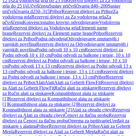
12 l/s
Za vodolovna grla do 25 l/s
Rezervni dijelovi za Za vodolovna
grla do 25 l/s
Učvršćenja
Sustav pričvršćivanja d40–200
Sustav
pričvršćivanja d250–315
Pribor
Rezervni dijelovi za Pribor
Za
vodolovna grla
Rezervni dijelovi za Za vodolovna grla
Za
učvršćenja
Konvencionalno krovno odvodnjavanje
Vodolovna
grla
Rezervni dijelovi za Vodolovna grla
Elementi parne
brane
Rezervni dijelovi za Elementi parne brane
Pribor
Rezervni
dijelovi za Pribor
Podna odvodnja
Odvodnjavanje unutarnjih i
vanjskih površina
Rezervni dijelovi za Odvodnjavanje unutarnjih i
vanjskih površina
Podni odvodi 10 x 10 cm
Rezervni dijelovi za
Podni odvodi 10 x 10 cm
Podni odvodi za balkone i terase, 10 x 10
cm
Rezervni dijelovi za Podni odvodi za balkone i terase, 10 x 10
cm
Podni odvodi 13 x 13 cm
Rezervni dijelovi za Podni odvodi 13 x
13 cm
Podni odvodi za balkone i terase, 13 x 13 cm
Rezervni dijelovi
za Podni odvodi za balkone i terase, 13 x 13 cm
Pribor
Rezervni
dijelovi za Pribor
Alati
Alati
Alati za Geberit FlowFit
Rezervni dijelovi
za Alati za Geberit FlowFit
Ručni alati za stiskanje
Rezervni dijelovi
za Ručni alati za stiskanje
Kompatibilnost alata za stiskanje
[1]
Rezervni dijelovi za Kompatibilnost alata za stiskanje
[1]
Kompatibilnost alata za stiskanje [2]
Rezervni dijelovi za
Kompatibilnost alata za stiskanje [2]
Alati za obradu cijevi
Rezervni
dijelovi za Alati za obradu cijevi
Čepovi za tlačnu probu
Rezervni
dijelovi za Čepovi za tlačnu probu
Oprema za ispitivanje
Uređaji za
stiskanje s alatima
Pribor
Rezervni dijelovi za Pribor
Alati za Geberit
Mepla
Rezervni dijelovi za Alati za Geberit Mepla
Ručni alati za