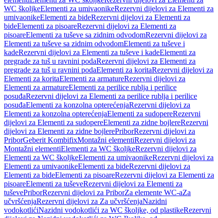
WC školjke
Elementi za umivaonike
Rezervni dijelovi za Elementi za
umivaonike
Elementi za bide
Rezervni dijelovi za Elementi za
bide
Elementi za pisoare
Rezervni dijelovi za Elementi za
pisoare
Elementi za tuševe sa zidnim odvodom
Rezervni dijelovi za
Elementi za tuševe sa zidnim odvodom
Elementi za tuševe i
kade
Rezervni dijelovi za Elementi za tuševe i kade
Elementi za
pregrade za tuš u ravnini poda
Rezervni dijelovi za Elementi za
pregrade za tuš u ravnini poda
Elementi za korita
Rezervni dijelovi za
Elementi za korita
Elementi za armature
Rezervni dijelovi za
Elementi za armature
Elementi za perilice rublja i perilice
posuđa
Rezervni dijelovi za Elementi za perilice rublja i perilice
posuđa
Elementi za konzolna opterećenja
Rezervni dijelovi za
Elementi za konzolna opterećenja
Elementi za sudopere
Rezervni
dijelovi za Elementi za sudopere
Elementi za zidne bojlere
Rezervni
dijelovi za Elementi za zidne bojlere
Pribor
Rezervni dijelovi za
Pribor
Geberit Kombifix
Montažni elementi
Rezervni dijelovi za
Montažni elementi
Elementi za WC školjke
Rezervni dijelovi za
Elementi za WC školjke
Elementi za umivaonike
Rezervni dijelovi za
Elementi za umivaonike
Elementi za bide
Rezervni dijelovi za
Elementi za bide
Elementi za pisoare
Rezervni dijelovi za Elementi za
pisoare
Elementi za tuševe
Rezervni dijelovi za Elementi za
tuševe
Pribor
Rezervni dijelovi za Pribor
Za elemente WC-a
Za
učvršćenja
Rezervni dijelovi za Za učvršćenja
Nazidni
vodokotlići
Nazidni vodokotlići za WC školjke, od plastike
Rezervni