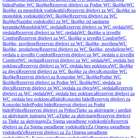
bidea
Podne WC školjke
Rezervni dijelovi za Podne WC školjke
WC
školjke za monoblok vodokotliće
Rezervni dijelovi za WC školjke za
monoblok vodokotliće
WC školjke
Rezervni dijelovi za WC
školjke
Nazidni vodokotlići za WC školjke od sanitarne
keramike
Monoblok
WC sjedala
Rezervni dijelovi za WC sjedala
WC
sjedala
Rezervni dijelovi za WC sjedala
WC školjke u izvedbi
Comfort
Rezervni dijelovi za WC školjke u izvedbi Comfort
WC
školjke, povišene
Rezervni dijelovi za WC školjke, povišene
WC
školjke, produljene
Rezervni dijelovi za WC školjke, produljene
WC
sjedala u izvedbi Comfort
Rezervni dijelovi za WC sjedala u izvedbi
Comfort
WC sjedala
Rezervni dijelovi za WC sjedala
WC sjedala bez
poklopca
Rezervni dijelovi za WC sjedala bez poklopca
WC školjke
za djecu
Rezervni dijelovi za WC školjke za djecu
Konzolne WC
školjke
Rezervni dijelovi za Konzolne WC školjke
Podne WC
školjke
Rezervni dijelovi za Podne WC školjke
WC sjedala za
djecu
Rezervni dijelovi za WC sjedala za djecu
WC sjedala
Rezervni
dijelovi za WC sjedala
WC sjedala bez poklopca
Rezervni dijelovi za
WC sjedala bez poklopca
Bidei
Konzolni bidei
Rezervni dijelovi za
Konzolni bidei
Podni bidei
Rezervni dijelovi za Podni
bidei
Pribor
Rezervni dijelovi za Pribor
Tipke za aktiviranje i uređaji
za aktiviranje ispiranja WC-a
Tipke za aktiviranje
Rezervni dijelovi
za Tipke za aktiviranje
Za Sigma ugradbene vodokotliće
Rezervni
dijelovi za Za Sigma ugradbene vodokotliće
Za Omega ugradbene
vodokotliće
Rezervni dijelovi za Za Omega ugradbene
vodokotliće
Za Kappa ugradbene vodokotliće
Rezervni dijelovi za Za