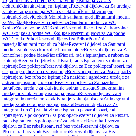
Ugradni setovi
Za uređaje za aktiviranje ispiranja WC-a s
elektroničkim aktiviranjem ispiranja
Rezervni dijelovi za Za uređaje
za aktiviranje ispiranja WC-a s elektroničkim aktiviranjem
ispiranja
Spojevi
Geberit Monolith sanitarni moduli
Sanitarni moduli
za WC školjke
Rezervni dijelovi za Sanitarni moduli za WC
školjke
Za konzolne WC školjke
Rezervni dijelovi za Za konzolne
WC školjke
Za podne WC školjke
Rezervni dijelovi za Za podne
WC školjke
Pribor
Rezervni dijelovi za Pribor
Potrošni
materijali
Sanitarni moduli za bidee
Rezervni dijelovi za Sanitarni
moduli za bidee
Za konzolne i podne bidee
Rezervni dijelovi za Za
konzolne i podne bidee
Pisoari
Pisoari, rad s ispiranjem, s rubom za
ispiranje
Rezervni dijelovi za Pisoari, rad s ispiranjem, s rubom za
ispiranje
Bez poklopca
Rezervni dijelovi za Bez poklopca
Pisoari, rad
s ispiranjem, bez ruba za ispiranje
Rezervni dijelovi za Pisoari, rad s
ispiranjem, bez ruba za ispiranje
Za nazidne i ugradbene uređaje za
aktiviranje ispiranja pisoara
Rezervni dijelovi za Za nazidne i
ugradbene uređaje za aktiviranje ispiranja pisoara
S integriranim
uređajem za aktiviranje ispiranja pisoara
Rezervni dijelovi za S
integriranim uređajem za aktiviranje ispiranja pisoara
Za integrirani
uređaj za aktiviranje ispiranja pisoara
Rezervni dijelovi za Za
integrirani uređaj za aktiviranje ispiranja pisoara
Pisoari, rad s
ispiranjem, s poklopcem / za poklopac
Rezervni dijelovi za Pisoari,
rad s ispiranjem, s poklopcem / za poklopac
Bez ruba
Rezervni
dijelovi za Bez ruba
Pisoari, rad bez vode
Rezervni dijelovi za
Pisoari, rad bez vode
Bez poklopca
Rezervni dijelovi za Bez