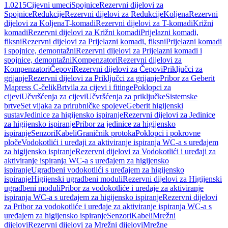
1.0215
Cijevni umeci
Spojnice
Rezervni dijelovi za
Spojnice
Redukcije
Rezervni dijelovi za Redukcije
Koljena
Rezervni
dijelovi za Koljena
T-komadi
Rezervni dijelovi za T-komadi
Križni
komadi
Rezervni dijelovi za Križni komadi
Prijelazni komadi,
fiksni
Rezervni dijelovi za Prijelazni komadi, fiksni
Prijelazni komadi
i spojnice, demontažni
Rezervni dijelovi za Prijelazni komadi i
spojnice, demontažni
Kompenzatori
Rezervni dijelovi za
Kompenzatori
Čepovi
Rezervni dijelovi za Čepovi
Priključci za
grijanje
Rezervni dijelovi za Priključci za grijanje
Pribor za Geberit
Mapress C-čelik
Brtvila za cijevi i fitinge
Poklopci za
cijevi
Učvršćenja za cijevi
Učvršćenja za priključke
Sistemske
brtve
Set vijaka za prirubničke spojeve
Geberit higijenski
sustav
Jedinice za higijensko ispiranje
Rezervni dijelovi za Jedinice
za higijensko ispiranje
Pribor za jedinice za higijensko
ispiranje
Senzori
Kabeli
Graničnik protoka
Poklopci i pokrovne
ploče
Vodokotlići i uređaji za aktiviranje ispiranja WC-a s uređajem
za higijensko ispiranje
Rezervni dijelovi za Vodokotlići i uređaji za
aktiviranje ispiranja WC-a s uređajem za higijensko
ispiranje
Ugradbeni vodokotlići s uređajem za higijensko
ispiranje
Higijenski ugradbeni moduli
Rezervni dijelovi za Higijenski
ugradbeni moduli
Pribor za vodokotliće i uređaje za aktiviranje
ispiranja WC-a s uređajem za higijensko ispiranje
Rezervni dijelovi
za Pribor za vodokotliće i uređaje za aktiviranje ispiranja WC-a s
uređajem za higijensko ispiranje
Senzori
Kabeli
Mrežni
dijelovi
Rezervni dijelovi za Mrežni dijelovi
Mrežne