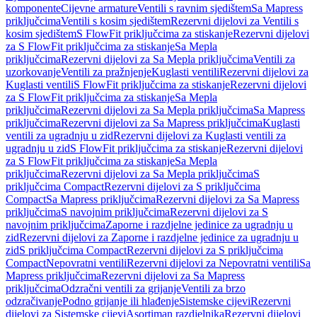
komponente
Cijevne armature
Ventili s ravnim sjedištem
Sa Mapress
priključcima
Ventili s kosim sjedištem
Rezervni dijelovi za Ventili s
kosim sjedištem
S FlowFit priključcima za stiskanje
Rezervni dijelovi
za S FlowFit priključcima za stiskanje
Sa Mepla
priključcima
Rezervni dijelovi za Sa Mepla priključcima
Ventili za
uzorkovanje
Ventili za pražnjenje
Kuglasti ventili
Rezervni dijelovi za
Kuglasti ventili
S FlowFit priključcima za stiskanje
Rezervni dijelovi
za S FlowFit priključcima za stiskanje
Sa Mepla
priključcima
Rezervni dijelovi za Sa Mepla priključcima
Sa Mapress
priključcima
Rezervni dijelovi za Sa Mapress priključcima
Kuglasti
ventili za ugradnju u zid
Rezervni dijelovi za Kuglasti ventili za
ugradnju u zid
S FlowFit priključcima za stiskanje
Rezervni dijelovi
za S FlowFit priključcima za stiskanje
Sa Mepla
priključcima
Rezervni dijelovi za Sa Mepla priključcima
S
priključcima Compact
Rezervni dijelovi za S priključcima
Compact
Sa Mapress priključcima
Rezervni dijelovi za Sa Mapress
priključcima
S navojnim priključcima
Rezervni dijelovi za S
navojnim priključcima
Zaporne i razdjelne jedinice za ugradnju u
zid
Rezervni dijelovi za Zaporne i razdjelne jedinice za ugradnju u
zid
S priključcima Compact
Rezervni dijelovi za S priključcima
Compact
Nepovratni ventili
Rezervni dijelovi za Nepovratni ventili
Sa
Mapress priključcima
Rezervni dijelovi za Sa Mapress
priključcima
Odzračni ventili za grijanje
Ventili za brzo
odzračivanje
Podno grijanje ili hlađenje
Sistemske cijevi
Rezervni
dijelovi za Sistemske cijevi
Asortiman razdjelnika
Rezervni dijelovi