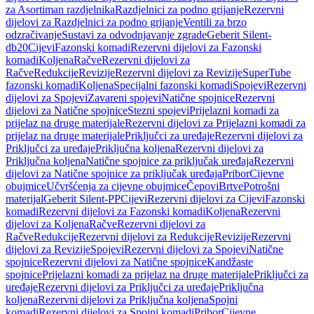
za Asortiman razdjelnika
Razdjelnici za podno grijanje
Rezervni
dijelovi za Razdjelnici za podno grijanje
Ventili za brzo
odzračivanje
Sustavi za odvodnjavanje zgrade
Geberit Silent-
db20
Cijevi
Fazonski komadi
Rezervni dijelovi za Fazonski
komadi
Koljena
Račve
Rezervni dijelovi za
Račve
Redukcije
Revizije
Rezervni dijelovi za Revizije
SuperTube
fazonski komadi
Koljena
Specijalni fazonski komadi
Spojevi
Rezervni
dijelovi za Spojevi
Zavareni spojevi
Natične spojnice
Rezervni
dijelovi za Natične spojnice
Stezni spojevi
Prijelazni komadi za
prijelaz na druge materijale
Rezervni dijelovi za Prijelazni komadi za
prijelaz na druge materijale
Priključci za uređaje
Rezervni dijelovi za
Priključci za uređaje
Priključna koljena
Rezervni dijelovi za
Priključna koljena
Natične spojnice za priključak uređaja
Rezervni
dijelovi za Natične spojnice za priključak uređaja
Pribor
Cijevne
obujmice
Učvršćenja za cijevne obujmice
Čepovi
Brtve
Potrošni
materijal
Geberit Silent-PP
Cijevi
Rezervni dijelovi za Cijevi
Fazonski
komadi
Rezervni dijelovi za Fazonski komadi
Koljena
Rezervni
dijelovi za Koljena
Račve
Rezervni dijelovi za
Račve
Redukcije
Rezervni dijelovi za Redukcije
Revizije
Rezervni
dijelovi za Revizije
Spojevi
Rezervni dijelovi za Spojevi
Natične
spojnice
Rezervni dijelovi za Natične spojnice
Kandžaste
spojnice
Prijelazni komadi za prijelaz na druge materijale
Priključci za
uređaje
Rezervni dijelovi za Priključci za uređaje
Priključna
koljena
Rezervni dijelovi za Priključna koljena
Spojni
komadi
Rezervni dijelovi za Spojni komadi
Pribor
Cijevne