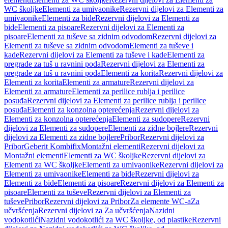
WC školjke
Elementi za umivaonike
Rezervni dijelovi za Elementi za
umivaonike
Elementi za bide
Rezervni dijelovi za Elementi za
bide
Elementi za pisoare
Rezervni dijelovi za Elementi za
pisoare
Elementi za tuševe sa zidnim odvodom
Rezervni dijelovi za
Elementi za tuševe sa zidnim odvodom
Elementi za tuševe i
kade
Rezervni dijelovi za Elementi za tuševe i kade
Elementi za
pregrade za tuš u ravnini poda
Rezervni dijelovi za Elementi za
pregrade za tuš u ravnini poda
Elementi za korita
Rezervni dijelovi za
Elementi za korita
Elementi za armature
Rezervni dijelovi za
Elementi za armature
Elementi za perilice rublja i perilice
posuđa
Rezervni dijelovi za Elementi za perilice rublja i perilice
posuđa
Elementi za konzolna opterećenja
Rezervni dijelovi za
Elementi za konzolna opterećenja
Elementi za sudopere
Rezervni
dijelovi za Elementi za sudopere
Elementi za zidne bojlere
Rezervni
dijelovi za Elementi za zidne bojlere
Pribor
Rezervni dijelovi za
Pribor
Geberit Kombifix
Montažni elementi
Rezervni dijelovi za
Montažni elementi
Elementi za WC školjke
Rezervni dijelovi za
Elementi za WC školjke
Elementi za umivaonike
Rezervni dijelovi za
Elementi za umivaonike
Elementi za bide
Rezervni dijelovi za
Elementi za bide
Elementi za pisoare
Rezervni dijelovi za Elementi za
pisoare
Elementi za tuševe
Rezervni dijelovi za Elementi za
tuševe
Pribor
Rezervni dijelovi za Pribor
Za elemente WC-a
Za
učvršćenja
Rezervni dijelovi za Za učvršćenja
Nazidni
vodokotlići
Nazidni vodokotlići za WC školjke, od plastike
Rezervni