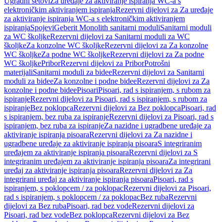
Ugradni setovi
Za uređaje za aktiviranje ispiranja WC-a s
elektroničkim aktiviranjem ispiranja
Rezervni dijelovi za Za uređaje
za aktiviranje ispiranja WC-a s elektroničkim aktiviranjem
ispiranja
Spojevi
Geberit Monolith sanitarni moduli
Sanitarni moduli
za WC školjke
Rezervni dijelovi za Sanitarni moduli za WC
školjke
Za konzolne WC školjke
Rezervni dijelovi za Za konzolne
WC školjke
Za podne WC školjke
Rezervni dijelovi za Za podne
WC školjke
Pribor
Rezervni dijelovi za Pribor
Potrošni
materijali
Sanitarni moduli za bidee
Rezervni dijelovi za Sanitarni
moduli za bidee
Za konzolne i podne bidee
Rezervni dijelovi za Za
konzolne i podne bidee
Pisoari
Pisoari, rad s ispiranjem, s rubom za
ispiranje
Rezervni dijelovi za Pisoari, rad s ispiranjem, s rubom za
ispiranje
Bez poklopca
Rezervni dijelovi za Bez poklopca
Pisoari, rad
s ispiranjem, bez ruba za ispiranje
Rezervni dijelovi za Pisoari, rad s
ispiranjem, bez ruba za ispiranje
Za nazidne i ugradbene uređaje za
aktiviranje ispiranja pisoara
Rezervni dijelovi za Za nazidne i
ugradbene uređaje za aktiviranje ispiranja pisoara
S integriranim
uređajem za aktiviranje ispiranja pisoara
Rezervni dijelovi za S
integriranim uređajem za aktiviranje ispiranja pisoara
Za integrirani
uređaj za aktiviranje ispiranja pisoara
Rezervni dijelovi za Za
integrirani uređaj za aktiviranje ispiranja pisoara
Pisoari, rad s
ispiranjem, s poklopcem / za poklopac
Rezervni dijelovi za Pisoari,
rad s ispiranjem, s poklopcem / za poklopac
Bez ruba
Rezervni
dijelovi za Bez ruba
Pisoari, rad bez vode
Rezervni dijelovi za
Pisoari, rad bez vode
Bez poklopca
Rezervni dijelovi za Bez