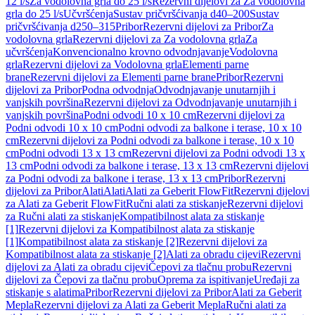
12 l/s
Za vodolovna grla do 25 l/s
Rezervni dijelovi za Za vodolovna
grla do 25 l/s
Učvršćenja
Sustav pričvršćivanja d40–200
Sustav
pričvršćivanja d250–315
Pribor
Rezervni dijelovi za Pribor
Za
vodolovna grla
Rezervni dijelovi za Za vodolovna grla
Za
učvršćenja
Konvencionalno krovno odvodnjavanje
Vodolovna
grla
Rezervni dijelovi za Vodolovna grla
Elementi parne
brane
Rezervni dijelovi za Elementi parne brane
Pribor
Rezervni
dijelovi za Pribor
Podna odvodnja
Odvodnjavanje unutarnjih i
vanjskih površina
Rezervni dijelovi za Odvodnjavanje unutarnjih i
vanjskih površina
Podni odvodi 10 x 10 cm
Rezervni dijelovi za
Podni odvodi 10 x 10 cm
Podni odvodi za balkone i terase, 10 x 10
cm
Rezervni dijelovi za Podni odvodi za balkone i terase, 10 x 10
cm
Podni odvodi 13 x 13 cm
Rezervni dijelovi za Podni odvodi 13 x
13 cm
Podni odvodi za balkone i terase, 13 x 13 cm
Rezervni dijelovi
za Podni odvodi za balkone i terase, 13 x 13 cm
Pribor
Rezervni
dijelovi za Pribor
Alati
Alati
Alati za Geberit FlowFit
Rezervni dijelovi
za Alati za Geberit FlowFit
Ručni alati za stiskanje
Rezervni dijelovi
za Ručni alati za stiskanje
Kompatibilnost alata za stiskanje
[1]
Rezervni dijelovi za Kompatibilnost alata za stiskanje
[1]
Kompatibilnost alata za stiskanje [2]
Rezervni dijelovi za
Kompatibilnost alata za stiskanje [2]
Alati za obradu cijevi
Rezervni
dijelovi za Alati za obradu cijevi
Čepovi za tlačnu probu
Rezervni
dijelovi za Čepovi za tlačnu probu
Oprema za ispitivanje
Uređaji za
stiskanje s alatima
Pribor
Rezervni dijelovi za Pribor
Alati za Geberit
Mepla
Rezervni dijelovi za Alati za Geberit Mepla
Ručni alati za