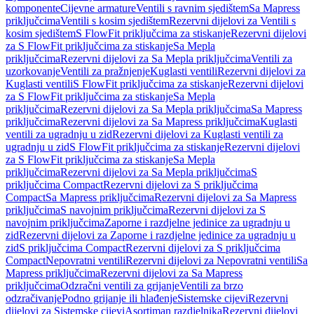
komponente
Cijevne armature
Ventili s ravnim sjedištem
Sa Mapress
priključcima
Ventili s kosim sjedištem
Rezervni dijelovi za Ventili s
kosim sjedištem
S FlowFit priključcima za stiskanje
Rezervni dijelovi
za S FlowFit priključcima za stiskanje
Sa Mepla
priključcima
Rezervni dijelovi za Sa Mepla priključcima
Ventili za
uzorkovanje
Ventili za pražnjenje
Kuglasti ventili
Rezervni dijelovi za
Kuglasti ventili
S FlowFit priključcima za stiskanje
Rezervni dijelovi
za S FlowFit priključcima za stiskanje
Sa Mepla
priključcima
Rezervni dijelovi za Sa Mepla priključcima
Sa Mapress
priključcima
Rezervni dijelovi za Sa Mapress priključcima
Kuglasti
ventili za ugradnju u zid
Rezervni dijelovi za Kuglasti ventili za
ugradnju u zid
S FlowFit priključcima za stiskanje
Rezervni dijelovi
za S FlowFit priključcima za stiskanje
Sa Mepla
priključcima
Rezervni dijelovi za Sa Mepla priključcima
S
priključcima Compact
Rezervni dijelovi za S priključcima
Compact
Sa Mapress priključcima
Rezervni dijelovi za Sa Mapress
priključcima
S navojnim priključcima
Rezervni dijelovi za S
navojnim priključcima
Zaporne i razdjelne jedinice za ugradnju u
zid
Rezervni dijelovi za Zaporne i razdjelne jedinice za ugradnju u
zid
S priključcima Compact
Rezervni dijelovi za S priključcima
Compact
Nepovratni ventili
Rezervni dijelovi za Nepovratni ventili
Sa
Mapress priključcima
Rezervni dijelovi za Sa Mapress
priključcima
Odzračni ventili za grijanje
Ventili za brzo
odzračivanje
Podno grijanje ili hlađenje
Sistemske cijevi
Rezervni
dijelovi za Sistemske cijevi
Asortiman razdjelnika
Rezervni dijelovi