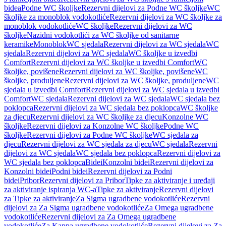
bidea
Podne WC školjke
Rezervni dijelovi za Podne WC školjke
WC
školjke za monoblok vodokotliće
Rezervni dijelovi za WC školjke za
monoblok vodokotliće
WC školjke
Rezervni dijelovi za WC
školjke
Nazidni vodokotlići za WC školjke od sanitarne
keramike
Monoblok
WC sjedala
Rezervni dijelovi za WC sjedala
WC
sjedala
Rezervni dijelovi za WC sjedala
WC školjke u izvedbi
Comfort
Rezervni dijelovi za WC školjke u izvedbi Comfort
WC
školjke, povišene
Rezervni dijelovi za WC školjke, povišene
WC
školjke, produljene
Rezervni dijelovi za WC školjke, produljene
WC
sjedala u izvedbi Comfort
Rezervni dijelovi za WC sjedala u izvedbi
Comfort
WC sjedala
Rezervni dijelovi za WC sjedala
WC sjedala bez
poklopca
Rezervni dijelovi za WC sjedala bez poklopca
WC školjke
za djecu
Rezervni dijelovi za WC školjke za djecu
Konzolne WC
školjke
Rezervni dijelovi za Konzolne WC školjke
Podne WC
školjke
Rezervni dijelovi za Podne WC školjke
WC sjedala za
djecu
Rezervni dijelovi za WC sjedala za djecu
WC sjedala
Rezervni
dijelovi za WC sjedala
WC sjedala bez poklopca
Rezervni dijelovi za
WC sjedala bez poklopca
Bidei
Konzolni bidei
Rezervni dijelovi za
Konzolni bidei
Podni bidei
Rezervni dijelovi za Podni
bidei
Pribor
Rezervni dijelovi za Pribor
Tipke za aktiviranje i uređaji
za aktiviranje ispiranja WC-a
Tipke za aktiviranje
Rezervni dijelovi
za Tipke za aktiviranje
Za Sigma ugradbene vodokotliće
Rezervni
dijelovi za Za Sigma ugradbene vodokotliće
Za Omega ugradbene
vodokotliće
Rezervni dijelovi za Za Omega ugradbene
vodokotliće
Za Kappa ugradbene vodokotliće
Rezervni dijelovi za Za