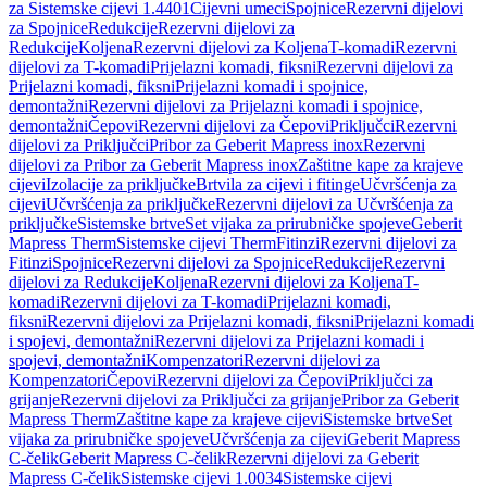
za Sistemske cijevi 1.4401
Cijevni umeci
Spojnice
Rezervni dijelovi
za Spojnice
Redukcije
Rezervni dijelovi za
Redukcije
Koljena
Rezervni dijelovi za Koljena
T-komadi
Rezervni
dijelovi za T-komadi
Prijelazni komadi, fiksni
Rezervni dijelovi za
Prijelazni komadi, fiksni
Prijelazni komadi i spojnice,
demontažni
Rezervni dijelovi za Prijelazni komadi i spojnice,
demontažni
Čepovi
Rezervni dijelovi za Čepovi
Priključci
Rezervni
dijelovi za Priključci
Pribor za Geberit Mapress inox
Rezervni
dijelovi za Pribor za Geberit Mapress inox
Zaštitne kape za krajeve
cijevi
Izolacije za priključke
Brtvila za cijevi i fitinge
Učvršćenja za
cijevi
Učvršćenja za priključke
Rezervni dijelovi za Učvršćenja za
priključke
Sistemske brtve
Set vijaka za prirubničke spojeve
Geberit
Mapress Therm
Sistemske cijevi Therm
Fitinzi
Rezervni dijelovi za
Fitinzi
Spojnice
Rezervni dijelovi za Spojnice
Redukcije
Rezervni
dijelovi za Redukcije
Koljena
Rezervni dijelovi za Koljena
T-
komadi
Rezervni dijelovi za T-komadi
Prijelazni komadi,
fiksni
Rezervni dijelovi za Prijelazni komadi, fiksni
Prijelazni komadi
i spojevi, demontažni
Rezervni dijelovi za Prijelazni komadi i
spojevi, demontažni
Kompenzatori
Rezervni dijelovi za
Kompenzatori
Čepovi
Rezervni dijelovi za Čepovi
Priključci za
grijanje
Rezervni dijelovi za Priključci za grijanje
Pribor za Geberit
Mapress Therm
Zaštitne kape za krajeve cijevi
Sistemske brtve
Set
vijaka za prirubničke spojeve
Učvršćenja za cijevi
Geberit Mapress
C-čelik
Geberit Mapress C-čelik
Rezervni dijelovi za Geberit
Mapress C-čelik
Sistemske cijevi 1.0034
Sistemske cijevi