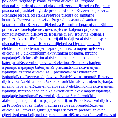
poklopca
Pregrade pisoara
Rezervni dijelovi za Pregrade
pisoara
Pregrade pisoara od plastike
Rezervni dijelovi za Pregrade
pisoara od plastike
Pregrade pisoara od stakla
Rezervni dijelovi za
Pregrade pisoara od stakla
Pregrade pisoara od sanitarne
keramike
Rezervni dijelovi za Pregrade pisoara od sanitarne
keramike
Pribor
Rezervni dijelovi za Pribor
Poklopac pisoara
Sifoni i
pribor za sifone
Isplavne cijevi, isplavna koljena i prijelazni
komadi
Rezervni dijelovi za Isplavne cijevi, isplavna koljena i
prijelazni komadi
Pričvrsni materijali
Uređaji za aktiviranje ispiranja
pisoara
Ugradnja u zid
Rezervni dijelovi za Ugradnja u zid
S
elektroničkim aktiviranjem ispiranja, mrežno napajanje
Rezervni
dijelovi za S elektroničkim aktiviranjem ispiranja, mrežno
napajanje
S elektroničkim aktiviranjem ispiranja, napajanje
baterijama
Rezervni dijelovi za S elektroničkim aktiviranjem
ispiranja, napajanje baterijama
S pneumatskim aktiviranjem
ispiranja
Rezervni dijelovi za S pneumatskim aktiviranjem
ispiranja
Basic
Rezervni dijelovi za Basic
Nazidna montaža
Rezervni
dijelovi za Nazidna montaža
S elektroničkim aktiviranjem ispiranja,
mrežno napajanje
Rezervni dijelovi za S elektroničkim aktiviranjem
ispiranja, mrežno napajanje
S elektroničkim aktiviranjem ispiranja,
napajanje baterijama
Rezervni dijelovi za S elektroničkim
aktiviranjem ispiranja, napajanje baterijama
Pribor
Rezervni dijelovi
za Pribor
Setovi za grubu gradnju i setovi za preradu
Rezervni
dijelovi za Setovi za grubu gradnju i setovi za preradu
Isplavne
cijevi, isplavna koljena i prijelazni komadi
Setovi za obnovu
Rezervni