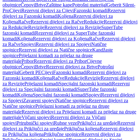
obujmice
Čepovi
Brtve
Zaštitne kape
Potrošni materijal
Geberit Silent-
Pro
Cijevi
Rezervni dijelovi za Cijevi
Fazonski komadi
Rezervni
dijelovi za Fazonski komadi
Koljena
Rezervni dijelovi za
Koljena
Račve
Rezervni dijelovi za Račve
Redukcije
Rezervni dijelovi
za Redukcije
Revizije
Rezervni dijelovi za Revizije
SuperTube
fazonski komadi
Rezervni dijelovi za SuperTube fazonski
komadi
Koljena
Rezervni dijelovi za Koljena
Račve
Rezervni dijelovi
za Račve
Spojevi
Rezervni dijelovi za Spojevi
Natične
spojnice
Rezervni dijelovi za Natične spojnice
Kandžaste
spojnice
Prijelazni komadi za prijelaz na druge
materijale
Pribor
Rezervni dijelovi za Pribor
Cijevne
obujmice
Čepovi
Brtve
Rezervni dijelovi za Brtve
Potrošni
materijal
Geberit PE
Cijevi
Fazonski komadi
Rezervni dijelovi za
Fazonski komadi
Koljena
Račve
Redukcije
Revizije
Rezervni dijelovi
za Revizije
Prijelazni komadi
Specijalni fazonski komadi
Rezervni
dijelovi za Specijalni fazonski komadi
SuperTube fazonski
komadi
Koljena
Specijalni fazonski komadi
Spojevi
Rezervni dijelovi
za Spojevi
Zavareni spojevi
Natične spojnice
Rezervni dijelovi za
Natične spojnice
Prijelazni komadi za prijelaz na druge
materijale
Rezervni dijelovi za Prijelazni komadi za prijelaz na druge
materijale
Vijčani spojevi
Rezervni dijelovi za Vijčani
spojevi
Prirubnički spojevi
Rubne veze
Priključci za uređaje
Rezervni
dijelovi za Priključci za uređaje
Priključna koljena
Rezervni dijelovi
za Priključna koljena
Priključne spojnice
Rezervni dijelovi za
Priključne spojnice
Spojni komadi
Rezervni dijelovi za Spojni