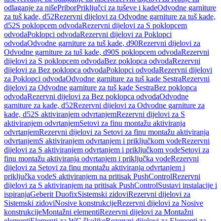
odlaganje za niše
Pribor
Priključci za tuševe i kade
Odvodne garniture
za tuš kade, d52
Rezervni dijelovi za Odvodne garniture za tuš kade,
d52
S poklopcem odvoda
Rezervni dijelovi za S poklopcem
odvoda
Poklopci odvoda
Rezervni dijelovi za Poklopci
odvoda
Odvodne garniture za tuš kade, d90
Rezervni dijelovi za
Odvodne garniture za tuš kade, d90
S poklopcem odvoda
Rezervni
dijelovi za S poklopcem odvoda
Bez poklopca odvoda
Rezervni
dijelovi za Bez poklopca odvoda
Poklopci odvoda
Rezervni dijelovi
za Poklopci odvoda
Odvodne garniture za tuš kade Sestra
Rezervni
dijelovi za Odvodne garniture za tuš kade Sestra
Bez poklopca
odvoda
Rezervni dijelovi za Bez poklopca odvoda
Odvodne
garniture za kade, d52
Rezervni dijelovi za Odvodne garniture za
kade, d52
S aktiviranjem odvrtanjem
Rezervni dijelovi za S
aktiviranjem odvrtanjem
Setovi za finu montažu aktiviranja
odvrtanjem
Rezervni dijelovi za Setovi za finu montažu aktiviranja
odvrtanjem
S aktiviranjem odvrtanjem i priključkom vode
Rezervni
dijelovi za S aktiviranjem odvrtanjem i priključkom vode
Setovi za
finu montažu aktiviranja odvrtanjem i priključka vode
Rezervni
dijelovi za Setovi za finu montažu aktiviranja odvrtanjem i
priključka vode
S aktiviranjem na pritisak PushControl
Rezervni
dijelovi za S aktiviranjem na pritisak PushControl
Sustavi instalacije i
ispiranja
Geberit Duofix
Sistemski zidovi
Rezervni dijelovi za
Sistemski zidovi
Nosive konstrukcije
Rezervni dijelovi za Nosive
konstrukcije
Montažni elementi
Rezervni dijelovi za Montažni
elementi
Elementi za WC školjke
Rezervni dijelovi za Elementi za