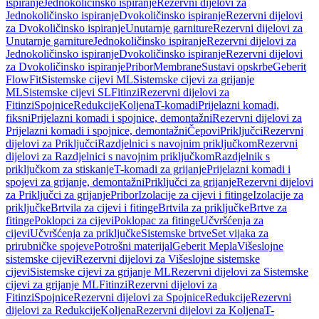
ispiranje
Jednokoličinsko ispiranje
Rezervni dijelovi za
Jednokoličinsko ispiranje
Dvokoličinsko ispiranje
Rezervni dijelovi
za Dvokoličinsko ispiranje
Unutarnje garniture
Rezervni dijelovi za
Unutarnje garniture
Jednokoličinsko ispiranje
Rezervni dijelovi za
Jednokoličinsko ispiranje
Dvokoličinsko ispiranje
Rezervni dijelovi
za Dvokoličinsko ispiranje
Pribor
Membrane
Sustavi opskrbe
Geberit
FlowFit
Sistemske cijevi ML
Sistemske cijevi za grijanje
ML
Sistemske cijevi SL
Fitinzi
Rezervni dijelovi za
Fitinzi
Spojnice
Redukcije
Koljena
T-komadi
Prijelazni komadi,
fiksni
Prijelazni komadi i spojnice, demontažni
Rezervni dijelovi za
Prijelazni komadi i spojnice, demontažni
Čepovi
Priključci
Rezervni
dijelovi za Priključci
Razdjelnici s navojnim priključkom
Rezervni
dijelovi za Razdjelnici s navojnim priključkom
Razdjelnik s
priključkom za stiskanje
T-komadi za grijanje
Prijelazni komadi i
spojevi za grijanje, demontažni
Priključci za grijanje
Rezervni dijelovi
za Priključci za grijanje
Pribor
Izolacije za cijevi i fitinge
Izolacije za
priključke
Brtvila za cijevi i fitinge
Brtvila za priključke
Brtve za
fitinge
Poklopci za cijevi
Poklopac za fitinge
Učvršćenja za
cijevi
Učvršćenja za priključke
Sistemske brtve
Set vijaka za
prirubničke spojeve
Potrošni materijal
Geberit Mepla
Višeslojne
sistemske cijevi
Rezervni dijelovi za Višeslojne sistemske
cijevi
Sistemske cijevi za grijanje ML
Rezervni dijelovi za Sistemske
cijevi za grijanje ML
Fitinzi
Rezervni dijelovi za
Fitinzi
Spojnice
Rezervni dijelovi za Spojnice
Redukcije
Rezervni
dijelovi za Redukcije
Koljena
Rezervni dijelovi za Koljena
T-