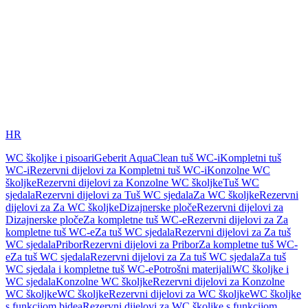
HR
WC školjke i pisoari
Geberit AquaClean tuš WC-i
Kompletni tuš
WC-i
Rezervni dijelovi za Kompletni tuš WC-i
Konzolne WC
školjke
Rezervni dijelovi za Konzolne WC školjke
Tuš WC
sjedala
Rezervni dijelovi za Tuš WC sjedala
Za WC školjke
Rezervni
dijelovi za Za WC školjke
Dizajnerske ploče
Rezervni dijelovi za
Dizajnerske ploče
Za kompletne tuš WC-e
Rezervni dijelovi za Za
kompletne tuš WC-e
Za tuš WC sjedala
Rezervni dijelovi za Za tuš
WC sjedala
Pribor
Rezervni dijelovi za Pribor
Za kompletne tuš WC-
e
Za tuš WC sjedala
Rezervni dijelovi za Za tuš WC sjedala
Za tuš
WC sjedala i kompletne tuš WC-e
Potrošni materijali
WC školjke i
WC sjedala
Konzolne WC školjke
Rezervni dijelovi za Konzolne
WC školjke
WC školjke
Rezervni dijelovi za WC školjke
WC školjke
s funkcijom bidea
Rezervni dijelovi za WC školjke s funkcijom