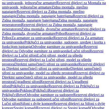
na umivaonik, jednoručne armature
Rezervni dijelovi za Montaža na
umivaonik, jednoručne armature
Zidna montaža, mrežno
napajanje
Rezervni dijelovi za Zidna montaža, mrežno
napajanje
Zidna montaža, napajanje baterijama
Rezervni dijelovi za
Zidna montaža, napajanje baterijama
Zidna montaža, napajanje
generatorom
Rezervni dijelovi za Zidna montaža, napajanje
generatorom
Zidna montaža, dvoručne armature
Rezervni dijelovi za
Zidna montaža, dvoručne armature
Pribor
Rezervni dijelovi za
Pribor
Za armature za umivaonike
Rezervni dijelovi za Za armature
za umivaonike
Priključci za umivaonike, sudopere, uređaje i korita s
funkcijom ispiranja
Odvodne garniture za umivaonike
Rezervni
dijelovi za Odvodne garniture za umivaonike
Lučni sifoni
Rezervni
dijelovi za Lučni sifoni
Lučni sifoni, model za uštedu
prostora
Rezervni dijelovi za Lučni sifoni, model za uštedu
prostora
Direktni samočisteći sifoni za umivaonike
Rezervni dijelovi
za Direktni samočisteći sifoni za umivaonike
Direktni samočisteći
sifoni za umivaonike, model za uštedu prostora
Rezervni dijelovi za
Direktni samočisteći sifoni za umivaonike, model za uštedu
prostora
Ugradbeni sifoni
Rezervni dijelovi za Ugradbeni
sifoni
Priključci za umivaonike
Rezervni dijelovi za Priključci za
umivaonike
Poklopci
Priključci
Rezervni dijelovi za
Priključci
Brtve
Odvodne garniture za sudopere
Rezervni dijelovi za
Odvodne garniture za sudopere
Lučni sifoni
Rezervni dijelovi za
Lučni sifoni
Sifoni s dvije komore
Rezervni dijelovi za Sifoni s dvije
komore
Spojni komadi
Rezervni dijelovi za Spojni komadi
Odvodne