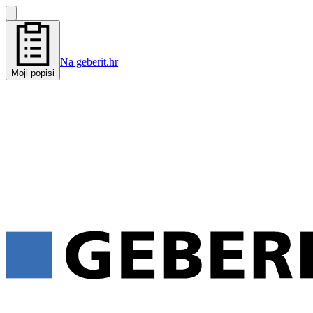
Na geberit.hr
Moji popisi