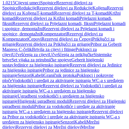
1.0215
Cijevni umeci
Spojnice
Rezervni dijelovi za
Spojnice
Redukcije
Rezervni dijelovi za Redukcije
Koljena
Rezervni
dijelovi za Koljena
T-komadi
Rezervni dijelovi za T-komadi
Križni
komadi
Rezervni dijelovi za Križni komadi
Prijelazni komadi,
fiksni
Rezervni dijelovi za Prijelazni komadi, fiksni
Prijelazni komadi
i spojnice, demontažni
Rezervni dijelovi za Prijelazni komadi i
spojnice, demontažni
Kompenzatori
Rezervni dijelovi za
Kompenzatori
Čepovi
Rezervni dijelovi za Čepovi
Priključci za
grijanje
Rezervni dijelovi za Priključci za grijanje
Pribor za Geberit
Mapress C-čelik
Brtvila za cijevi i fitinge
Poklopci za
cijevi
Učvršćenja za cijevi
Učvršćenja za priključke
Sistemske
brtve
Set vijaka za prirubničke spojeve
Geberit higijenski
sustav
Jedinice za higijensko ispiranje
Rezervni dijelovi za Jedinice
za higijensko ispiranje
Pribor za jedinice za higijensko
ispiranje
Senzori
Kabeli
Graničnik protoka
Poklopci i pokrovne
ploče
Vodokotlići i uređaji za aktiviranje ispiranja WC-a s uređajem
za higijensko ispiranje
Rezervni dijelovi za Vodokotlići i uređaji za
aktiviranje ispiranja WC-a s uređajem za higijensko
ispiranje
Ugradbeni vodokotlići s uređajem za higijensko
ispiranje
Higijenski ugradbeni moduli
Rezervni dijelovi za Higijenski
ugradbeni moduli
Pribor za vodokotliće i uređaje za aktiviranje
ispiranja WC-a s uređajem za higijensko ispiranje
Rezervni dijelovi
za Pribor za vodokotliće i uređaje za aktiviranje ispiranja WC-a s
uređajem za higijensko ispiranje
Senzori
Kabeli
Mrežni
dijelovi
Rezervni dijelovi za Mrežni dijelovi
Mrežne