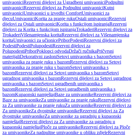
umivaonici
Rezervni dijelovi za Ugradbeni umivaonici
Podpultni
umivaonici
Rezervni dijelovi za Podpultni umivaonici
Kutni
umivaonici
Umivaonici u izvedbi Comfort
Umivaonici za
djecu
Umivaonici
Korita za pranje ruku
Ostali umivaonici
Rezervni
dijelovi za Ostali umivaonici
Korita s funkcijom ispiranja
Rezervni
dijelovi za Korita s funkcijom ispiranja
Trokaderi
Rezervni dijelovi za
Trokaderi
Višenamjenska korita
Rezervni dijelovi za Višenamjenska
korita
Umivaonici za učionice
Pribor
Podesti
Rezervni dijelovi za
Podesti
Podesti
Polupodesti
Rezervni dijelovi za
Polupodesti
Pribor
Poklopci odvoda
Držači ručnika
Pričvrsni
materijali
Dekorativni zasloni
Setovi umivaonika s bazom
Setovi
umivaonika za pranje ruku s bazom
Rezervni dijelovi za Setovi
umivaonika za pranje ruku s bazom
Setovi umivaonika s
bazom
Rezervni dijelovi za Setovi umivaonika s bazom
Setovi
ugradnog umivaonika s bazom
Rezervni dijelovi za Setovi ugradnog
umivaonika s bazom
Setovi ugradbenih umivaonika s
bazom
Rezervni dijelovi za Setovi ugradbenih umivaonika s
bazom
Kupaonski namještaj
Baze za umivaonike
Rezervni dijelovi za
Baze za umivaonike
Za umivaonike za pranje ruku
Rezervni dijelovi
za Za umivaonike za pranje ruku
Za umivaonike
Rezervni dijelovi za
Za umivaonike
Za dvostruke umivaonike
Rezervni dijelovi za Za
dvostruke umivaonike
Za umivaonike za ugradnju u kupaonski
namještaj
Rezervni dijelovi za Za umivaonike za ugradnju u
kupaonski namještaj
Ploče za umivaonike
Rezervni dijelovi za Ploče
za umivaonike
Za nadpultne umivaonike u obliku zdjele
Rezervni