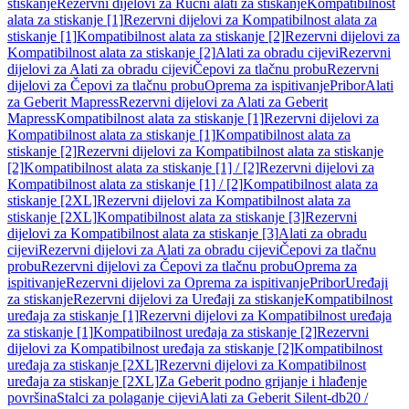
stiskanje
Rezervni dijelovi za Ručni alati za stiskanje
Kompatibilnost
alata za stiskanje [1]
Rezervni dijelovi za Kompatibilnost alata za
stiskanje [1]
Kompatibilnost alata za stiskanje [2]
Rezervni dijelovi za
Kompatibilnost alata za stiskanje [2]
Alati za obradu cijevi
Rezervni
dijelovi za Alati za obradu cijevi
Čepovi za tlačnu probu
Rezervni
dijelovi za Čepovi za tlačnu probu
Oprema za ispitivanje
Pribor
Alati
za Geberit Mapress
Rezervni dijelovi za Alati za Geberit
Mapress
Kompatibilnost alata za stiskanje [1]
Rezervni dijelovi za
Kompatibilnost alata za stiskanje [1]
Kompatibilnost alata za
stiskanje [2]
Rezervni dijelovi za Kompatibilnost alata za stiskanje
[2]
Kompatibilnost alata za stiskanje [1] / [2]
Rezervni dijelovi za
Kompatibilnost alata za stiskanje [1] / [2]
Kompatibilnost alata za
stiskanje [2XL]
Rezervni dijelovi za Kompatibilnost alata za
stiskanje [2XL]
Kompatibilnost alata za stiskanje [3]
Rezervni
dijelovi za Kompatibilnost alata za stiskanje [3]
Alati za obradu
cijevi
Rezervni dijelovi za Alati za obradu cijevi
Čepovi za tlačnu
probu
Rezervni dijelovi za Čepovi za tlačnu probu
Oprema za
ispitivanje
Rezervni dijelovi za Oprema za ispitivanje
Pribor
Uređaji
za stiskanje
Rezervni dijelovi za Uređaji za stiskanje
Kompatibilnost
uređaja za stiskanje [1]
Rezervni dijelovi za Kompatibilnost uređaja
za stiskanje [1]
Kompatibilnost uređaja za stiskanje [2]
Rezervni
dijelovi za Kompatibilnost uređaja za stiskanje [2]
Kompatibilnost
uređaja za stiskanje [2XL]
Rezervni dijelovi za Kompatibilnost
uređaja za stiskanje [2XL]
Za Geberit podno grijanje i hlađenje
površina
Stalci za polaganje cijevi
Alati za Geberit Silent-db20 /