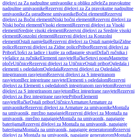
dijelovi za Za nadpultne umivaonike u obliku zdjele
Za pravokutne
nadpultne umivaonike
Rezervni dijelovi za Za pravokutne nadpultne
umivaonike
Za ugradbene umivaonike
Bočni elementi
Rezervni
dijelovi za Bočni elementi
Niski bočni elementi
Rezervni dijelovi za
Niski bočni elementi
Visoki elementi
Rezervni dijelovi za Visoki
elementi
Srednje visoki elementi
Rezervni dijelovi za Srednje visoki
elementi
Konzolni elementi
Rezervni dijelovi za Konzolni
elementi
Ostali namještaj
Rezervni dijelovi za Ostali namještaj
Zidne
police
Rezervni dijelovi za Zidne police
Pribor
Rezervni dijelovi za
Pribor
Ulošci za ladice i kutije za odlaganje stvari
Držači ručnika i
vješalice za ručnike
Elementi rasvjete
Ručke
Setovi nogu
Magnetne
ploče
Utičnice
Rezervni dijelovi za Utičnice
Ostali pribor
Ogledala i
elementi s ogledalom
Ogledala
Rezervni dijelovi za Ogledala
S
integriranom rasvjetom
Rezervni dijelovi za S integriranom
rasvjetom
Bez integrirane rasvjete
Elementi s ogledalom
Rezervni
dijelovi za Elementi s ogledalom
S integriranom rasvjetom
Rezervni
dijelovi za S integriranom rasvjetom
Bez integrirane rasvjete
Rezervni
dijelovi za Bez integrirane rasvjete
Pribor
Elementi
rasvjete
Ručke
Ostali pribor
Utičnice
Armature
Armature za
umivaonike
Rezervni dijelovi za Armature za umivaonike
Montaža
na umivaonik, mrežno napajanje
Rezervni dijelovi za Montaža na
umivaonik, mrežno napajanje
Montaža na umivaonik, napajanje
baterijama
Rezervni dijelovi za Montaža na umivaonik, napajanje
baterijama
Montaža na umivaonik, napajanje generatorom
Rezervni
dijelovi za Montaža na umivaonik, napajanje generatorom
Montaža