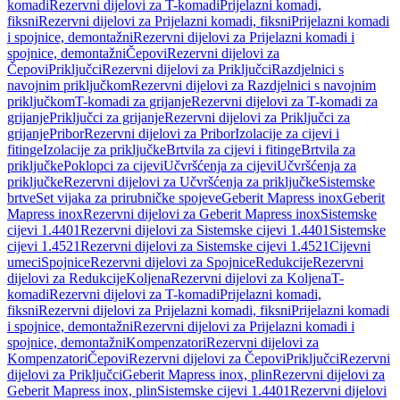
komadi
Rezervni dijelovi za T-komadi
Prijelazni komadi,
fiksni
Rezervni dijelovi za Prijelazni komadi, fiksni
Prijelazni komadi
i spojnice, demontažni
Rezervni dijelovi za Prijelazni komadi i
spojnice, demontažni
Čepovi
Rezervni dijelovi za
Čepovi
Priključci
Rezervni dijelovi za Priključci
Razdjelnici s
navojnim priključkom
Rezervni dijelovi za Razdjelnici s navojnim
priključkom
T-komadi za grijanje
Rezervni dijelovi za T-komadi za
grijanje
Priključci za grijanje
Rezervni dijelovi za Priključci za
grijanje
Pribor
Rezervni dijelovi za Pribor
Izolacije za cijevi i
fitinge
Izolacije za priključke
Brtvila za cijevi i fitinge
Brtvila za
priključke
Poklopci za cijevi
Učvršćenja za cijevi
Učvršćenja za
priključke
Rezervni dijelovi za Učvršćenja za priključke
Sistemske
brtve
Set vijaka za prirubničke spojeve
Geberit Mapress inox
Geberit
Mapress inox
Rezervni dijelovi za Geberit Mapress inox
Sistemske
cijevi 1.4401
Rezervni dijelovi za Sistemske cijevi 1.4401
Sistemske
cijevi 1.4521
Rezervni dijelovi za Sistemske cijevi 1.4521
Cijevni
umeci
Spojnice
Rezervni dijelovi za Spojnice
Redukcije
Rezervni
dijelovi za Redukcije
Koljena
Rezervni dijelovi za Koljena
T-
komadi
Rezervni dijelovi za T-komadi
Prijelazni komadi,
fiksni
Rezervni dijelovi za Prijelazni komadi, fiksni
Prijelazni komadi
i spojnice, demontažni
Rezervni dijelovi za Prijelazni komadi i
spojnice, demontažni
Kompenzatori
Rezervni dijelovi za
Kompenzatori
Čepovi
Rezervni dijelovi za Čepovi
Priključci
Rezervni
dijelovi za Priključci
Geberit Mapress inox, plin
Rezervni dijelovi za
Geberit Mapress inox, plin
Sistemske cijevi 1.4401
Rezervni dijelovi