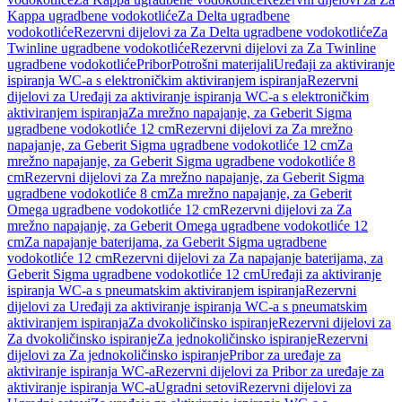
Kappa ugradbene vodokotliće
Za Delta ugradbene
vodokotliće
Rezervni dijelovi za Za Delta ugradbene vodokotliće
Za
Twinline ugradbene vodokotliće
Rezervni dijelovi za Za Twinline
ugradbene vodokotliće
Pribor
Potrošni materijali
Uređaji za aktiviranje
ispiranja WC-a s elektroničkim aktiviranjem ispiranja
Rezervni
dijelovi za Uređaji za aktiviranje ispiranja WC-a s elektroničkim
aktiviranjem ispiranja
Za mrežno napajanje, za Geberit Sigma
ugradbene vodokotliće 12 cm
Rezervni dijelovi za Za mrežno
napajanje, za Geberit Sigma ugradbene vodokotliće 12 cm
Za
mrežno napajanje, za Geberit Sigma ugradbene vodokotliće 8
cm
Rezervni dijelovi za Za mrežno napajanje, za Geberit Sigma
ugradbene vodokotliće 8 cm
Za mrežno napajanje, za Geberit
Omega ugradbene vodokotliće 12 cm
Rezervni dijelovi za Za
mrežno napajanje, za Geberit Omega ugradbene vodokotliće 12
cm
Za napajanje baterijama, za Geberit Sigma ugradbene
vodokotliće 12 cm
Rezervni dijelovi za Za napajanje baterijama, za
Geberit Sigma ugradbene vodokotliće 12 cm
Uređaji za aktiviranje
ispiranja WC-a s pneumatskim aktiviranjem ispiranja
Rezervni
dijelovi za Uređaji za aktiviranje ispiranja WC-a s pneumatskim
aktiviranjem ispiranja
Za dvokoličinsko ispiranje
Rezervni dijelovi za
Za dvokoličinsko ispiranje
Za jednokoličinsko ispiranje
Rezervni
dijelovi za Za jednokoličinsko ispiranje
Pribor za uređaje za
aktiviranje ispiranja WC-a
Rezervni dijelovi za Pribor za uređaje za
aktiviranje ispiranja WC-a
Ugradni setovi
Rezervni dijelovi za