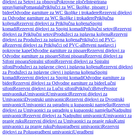
dijelovi za Setovi za obnovu
Pokrovne ploče
Integrirana
upravljanja
Pomagala
Priključci za WC školjke, pisoare i
bidee
Odvodne garniture za WC školjke i trokadere
Rezervni dijelovi
za Odvodne garniture za WC školjke i trokadere
Priključna
koljena
Rezervni dijelovi za Priključna koljena
Spojni
komadi
Rezervni dijelovi za Spojni komadi
Priključni setovi
Rezervni
dijelovi za Priključni setovi
Produžeci za isplavna koljena
Rezervni
dijelovi za Produžeci za isplavna koljena
Priključci od PVC-
a
Rezervni dijelovi za Priključci od PVC-a
Brtveni naglavci i
pokrovne kape
Odvodne garniture za pisoare
Rezervni dijelovi za
Odvodne garniture za pisoare
Sifoni pisoara
Rezervni dijelovi za
Sifoni pisoara
Spiralni sifoni
Rezervni dijelovi za Spiralni
sifoni
Produžeci za isplavne cijevi i isplavna koljena
Rezervni dijelovi
za Produžeci za isplavne cijevi i isplavna koljena
Spojni
komadi
Rezervni dijelovi za Spojni komadi
Odvodne garniture za
bidee
Rezervni dijelovi za Odvodne garniture za bidee
Lučni
sifoni
Rezervni dijelovi za Lučni sifoni
Priključci
Brtve
Prostor
umivaonika
Umivaonici
Umivaonici
Rezervni dijelovi za
Umivaonici
Dvostruki umivaonici
Rezervni dijelovi za Dvostruki
umivaonici
Umivaonici za ugradnju u kupaonski namještaj
Rezervni
dijelovi za Umivaonici za ugradnju u kupaonski namještaj
Nadpultni
umivaonici
Rezervni dijelovi za Nadpultni umivaonici
Umivaonici za
pranje ruku
Rezervni dijelovi za Umivaonici za pranje ruku
Kutni
umivaonici za pranje ruku
Poluugradbeni umivaonici
Rezervni
dijelovi za Poluugradbeni umivaonici
Ugradbeni