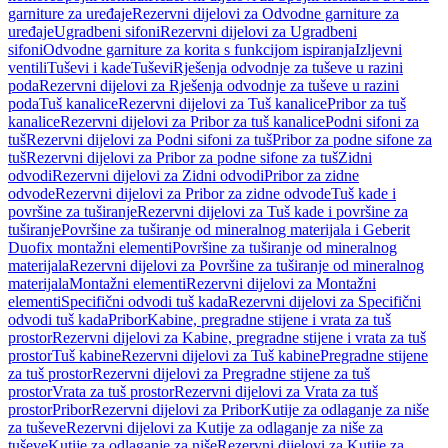
garniture za uređaje
Rezervni dijelovi za Odvodne garniture za
uređaje
Ugradbeni sifoni
Rezervni dijelovi za Ugradbeni
sifoni
Odvodne garniture za korita s funkcijom ispiranja
Izljevni
ventili
Tuševi i kade
Tuševi
Rješenja odvodnje za tuševe u razini
poda
Rezervni dijelovi za Rješenja odvodnje za tuševe u razini
poda
Tuš kanalice
Rezervni dijelovi za Tuš kanalice
Pribor za tuš
kanalice
Rezervni dijelovi za Pribor za tuš kanalice
Podni sifoni za
tuš
Rezervni dijelovi za Podni sifoni za tuš
Pribor za podne sifone za
tuš
Rezervni dijelovi za Pribor za podne sifone za tuš
Zidni
odvodi
Rezervni dijelovi za Zidni odvodi
Pribor za zidne
odvode
Rezervni dijelovi za Pribor za zidne odvode
Tuš kade i
površine za tuširanje
Rezervni dijelovi za Tuš kade i površine za
tuširanje
Površine za tuširanje od mineralnog materijala i Geberit
Duofix montažni elementi
Površine za tuširanje od mineralnog
materijala
Rezervni dijelovi za Površine za tuširanje od mineralnog
materijala
Montažni elementi
Rezervni dijelovi za Montažni
elementi
Specifični odvodi tuš kada
Rezervni dijelovi za Specifični
odvodi tuš kada
Pribor
Kabine, pregradne stijene i vrata za tuš
prostor
Rezervni dijelovi za Kabine, pregradne stijene i vrata za tuš
prostor
Tuš kabine
Rezervni dijelovi za Tuš kabine
Pregradne stijene
za tuš prostor
Rezervni dijelovi za Pregradne stijene za tuš
prostor
Vrata za tuš prostor
Rezervni dijelovi za Vrata za tuš
prostor
Pribor
Rezervni dijelovi za Pribor
Kutije za odlaganje za niše
za tuševe
Rezervni dijelovi za Kutije za odlaganje za niše za
tuševe
Kutije za odlaganje za niše
Rezervni dijelovi za Kutije za