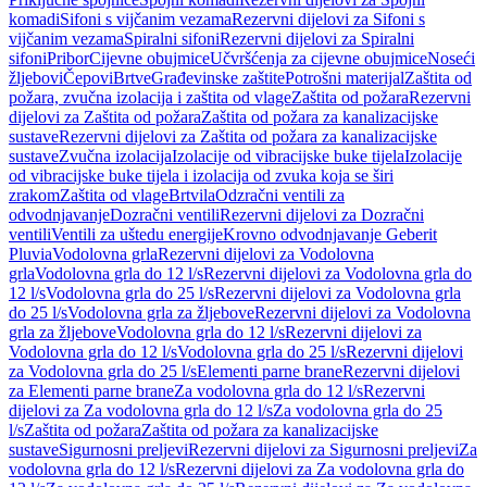
komadi
Sifoni s vijčanim vezama
Rezervni dijelovi za Sifoni s
vijčanim vezama
Spiralni sifoni
Rezervni dijelovi za Spiralni
sifoni
Pribor
Cijevne obujmice
Učvršćenja za cijevne obujmice
Noseći
žljebovi
Čepovi
Brtve
Građevinske zaštite
Potrošni materijal
Zaštita od
požara, zvučna izolacija i zaštita od vlage
Zaštita od požara
Rezervni
dijelovi za Zaštita od požara
Zaštita od požara za kanalizacijske
sustave
Rezervni dijelovi za Zaštita od požara za kanalizacijske
sustave
Zvučna izolacija
Izolacije od vibracijske buke tijela
Izolacije
od vibracijske buke tijela i izolacija od zvuka koja se širi
zrakom
Zaštita od vlage
Brtvila
Odzračni ventili za
odvodnjavanje
Dozračni ventili
Rezervni dijelovi za Dozračni
ventili
Ventili za uštedu energije
Krovno odvodnjavanje Geberit
Pluvia
Vodolovna grla
Rezervni dijelovi za Vodolovna
grla
Vodolovna grla do 12 l/s
Rezervni dijelovi za Vodolovna grla do
12 l/s
Vodolovna grla do 25 l/s
Rezervni dijelovi za Vodolovna grla
do 25 l/s
Vodolovna grla za žljebove
Rezervni dijelovi za Vodolovna
grla za žljebove
Vodolovna grla do 12 l/s
Rezervni dijelovi za
Vodolovna grla do 12 l/s
Vodolovna grla do 25 l/s
Rezervni dijelovi
za Vodolovna grla do 25 l/s
Elementi parne brane
Rezervni dijelovi
za Elementi parne brane
Za vodolovna grla do 12 l/s
Rezervni
dijelovi za Za vodolovna grla do 12 l/s
Za vodolovna grla do 25
l/s
Zaštita od požara
Zaštita od požara za kanalizacijske
sustave
Sigurnosni preljevi
Rezervni dijelovi za Sigurnosni preljevi
Za
vodolovna grla do 12 l/s
Rezervni dijelovi za Za vodolovna grla do