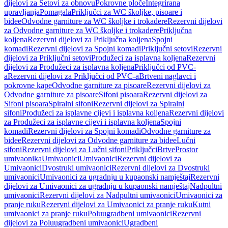
dijelovi za Setovi za obnovu
Pokrovne ploče
Integrirana
upravljanja
Pomagala
Priključci za WC školjke, pisoare i
bidee
Odvodne garniture za WC školjke i trokadere
Rezervni dijelovi
za Odvodne garniture za WC školjke i trokadere
Priključna
koljena
Rezervni dijelovi za Priključna koljena
Spojni
komadi
Rezervni dijelovi za Spojni komadi
Priključni setovi
Rezervni
dijelovi za Priključni setovi
Produžeci za isplavna koljena
Rezervni
dijelovi za Produžeci za isplavna koljena
Priključci od PVC-
a
Rezervni dijelovi za Priključci od PVC-a
Brtveni naglavci i
pokrovne kape
Odvodne garniture za pisoare
Rezervni dijelovi za
Odvodne garniture za pisoare
Sifoni pisoara
Rezervni dijelovi za
Sifoni pisoara
Spiralni sifoni
Rezervni dijelovi za Spiralni
sifoni
Produžeci za isplavne cijevi i isplavna koljena
Rezervni dijelovi
za Produžeci za isplavne cijevi i isplavna koljena
Spojni
komadi
Rezervni dijelovi za Spojni komadi
Odvodne garniture za
bidee
Rezervni dijelovi za Odvodne garniture za bidee
Lučni
sifoni
Rezervni dijelovi za Lučni sifoni
Priključci
Brtve
Prostor
umivaonika
Umivaonici
Umivaonici
Rezervni dijelovi za
Umivaonici
Dvostruki umivaonici
Rezervni dijelovi za Dvostruki
umivaonici
Umivaonici za ugradnju u kupaonski namještaj
Rezervni
dijelovi za Umivaonici za ugradnju u kupaonski namještaj
Nadpultni
umivaonici
Rezervni dijelovi za Nadpultni umivaonici
Umivaonici za
pranje ruku
Rezervni dijelovi za Umivaonici za pranje ruku
Kutni
umivaonici za pranje ruku
Poluugradbeni umivaonici
Rezervni
dijelovi za Poluugradbeni umivaonici
Ugradbeni