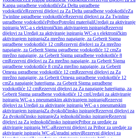
Kappa ugradbene vodokotliće
Za Delta ugradbene
vodokotliće
Rezervni dijelovi za Za Delta ugradbene vodokotliće
Za
Twinline ugradbene vodokotliće
Rezervni dijelovi za Za Twinline
ugradbene vodokotliće
Pribor
Potrošni materijali
Uređaji za aktiviranje
ispiranja WC-a s elektroničkim aktiviranjem ispiranja
Rezervni
dijelovi za Uređaji za aktiviranje ispiranja WC-a s elektroničkim
aktiviranjem ispiranja
Za mrežno napajanje, za Geberit Sigma
ugradbene vodokotliće 12 cm
Rezervni dijelovi za Za mrežno
napajanje, za Geberit Sigma ugradbene vodokotliće 12 cm
Za
mrežno napajanje, za Geberit Sigma ugradbene vodokotliće 8
cm
Rezervni dijelovi za Za mrežno napajanje, za Geberit Sigma
ugradbene vodokotliće 8 cm
Za mrežno napajanje, za Geberit
Omega ugradbene vodokotliće 12 cm
Rezervni dijelovi za Za
mrežno napajanje, za Geberit Omega ugradbene vodokotliće 12
cm
Za napajanje baterijama, za Geberit Sigma ugradbene
vodokotliće 12 cm
Rezervni dijelovi za Za napajanje baterijama, za
Geberit Sigma ugradbene vodokotliće 12 cm
Uređaji za aktiviranje
ispiranja WC-a s pneumatskim aktiviranjem ispiranja
Rezervni
dijelovi za Uređaji za aktiviranje ispiranja WC-a s pneumatskim
aktiviranjem ispiranja
Za dvokoličinsko ispiranje
Rezervni dijelovi za
Za dvokoličinsko ispiranje
Za jednokoličinsko ispiranje
Rezervni
dijelovi za Za jednokoličinsko ispiranje
Pribor za uređaje za
aktiviranje ispiranja WC-a
Rezervni dijelovi za Pribor za uređaje za
aktiviranje ispiranja WC-a
Ugradni setovi
Rezervni dijelovi za