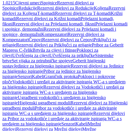
1.0215
Cijevni umeci
Spojnice
Rezervni dijelovi za
Spojnice
Redukcije
Rezervni dijelovi za Redukcije
Koljena
Rezervni
dijelovi za Koljena
T-komadi
Rezervni dijelovi za T-komadi
Križni
komadi
Rezervni dijelovi za Križni komadi
Prijelazni komadi,
fiksni
Rezervni dijelovi za Prijelazni komadi, fiksni
Prijelazni komadi
i spojnice, demontažni
Rezervni dijelovi za Prijelazni komadi i
spojnice, demontažni
Kompenzatori
Rezervni dijelovi za
Kompenzatori
Čepovi
Rezervni dijelovi za Čepovi
Priključci za
grijanje
Rezervni dijelovi za Priključci za grijanje
Pribor za Geberit
Mapress C-čelik
Brtvila za cijevi i fitinge
Poklopci za
cijevi
Učvršćenja za cijevi
Učvršćenja za priključke
Sistemske
brtve
Set vijaka za prirubničke spojeve
Geberit higijenski
sustav
Jedinice za higijensko ispiranje
Rezervni dijelovi za Jedinice
za higijensko ispiranje
Pribor za jedinice za higijensko
ispiranje
Senzori
Kabeli
Graničnik protoka
Poklopci i pokrovne
ploče
Vodokotlići i uređaji za aktiviranje ispiranja WC-a s uređajem
za higijensko ispiranje
Rezervni dijelovi za Vodokotlići i uređaji za
aktiviranje ispiranja WC-a s uređajem za higijensko
ispiranje
Ugradbeni vodokotlići s uređajem za higijensko
ispiranje
Higijenski ugradbeni moduli
Rezervni dijelovi za Higijenski
ugradbeni moduli
Pribor za vodokotliće i uređaje za aktiviranje
ispiranja WC-a s uređajem za higijensko ispiranje
Rezervni dijelovi
za Pribor za vodokotliće i uređaje za aktiviranje ispiranja WC-a s
uređajem za higijensko ispiranje
Senzori
Kabeli
Mrežni
dijelovi
Rezervni dijelovi za Mrežni dijelovi
Mrežne