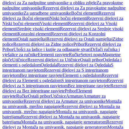
dijelovi za Za nadpultne umivaonike u obliku zdjele
Za pravokutne
nadpultne umivaonike
Rezervni dijelovi za Za pravokutne nadpultne
umivaonike
Za ugradbene umivaonike
Bočni elementi
Rezervni
dijelovi za Bočni elementi
Niski bočni elementi
Rezervni dijelovi za
Niski bočni elementi
Visoki elementi
Rezervni dijelovi za Visoki
elementi
Srednje visoki elementi
Rezervni dijelovi za Srednje visoki
elementi
Konzolni elementi
Rezervni dijelovi za Konzolni
elementi
Ostali namještaj
Rezervni dijelovi za Ostali namještaj
Zidne
police
Rezervni dijelovi za Zidne police
Pribor
Rezervni dijelovi za
Pribor
Ulošci za ladice i kutije za odlaganje stvari
Držači ručnika i
vješalice za ručnike
Elementi rasvjete
Ručke
Setovi nogu
Magnetne
ploče
Utičnice
Rezervni dijelovi za Utičnice
Ostali pribor
Ogledala i
elementi s ogledalom
Ogledala
Rezervni dijelovi za Ogledala
S
integriranom rasvjetom
Rezervni dijelovi za S integriranom
rasvjetom
Bez integrirane rasvjete
Elementi s ogledalom
Rezervni
dijelovi za Elementi s ogledalom
S integriranom rasvjetom
Rezervni
dijelovi za S integriranom rasvjetom
Bez integrirane rasvjete
Rezervni
dijelovi za Bez integrirane rasvjete
Pribor
Elementi
rasvjete
Ručke
Ostali pribor
Utičnice
Armature
Armature za
umivaonike
Rezervni dijelovi za Armature za umivaonike
Montaža
na umivaonik, mrežno napajanje
Rezervni dijelovi za Montaža na
umivaonik, mrežno napajanje
Montaža na umivaonik, napajanje
baterijama
Rezervni dijelovi za Montaža na umivaonik, napajanje
baterijama
Montaža na umivaonik, napajanje generatorom
Rezervni
dijelovi za Montaža na umivaonik, napajanje generatorom
Montaža