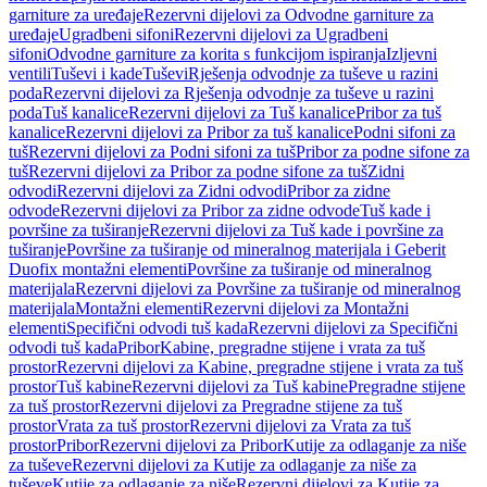
garniture za uređaje
Rezervni dijelovi za Odvodne garniture za
uređaje
Ugradbeni sifoni
Rezervni dijelovi za Ugradbeni
sifoni
Odvodne garniture za korita s funkcijom ispiranja
Izljevni
ventili
Tuševi i kade
Tuševi
Rješenja odvodnje za tuševe u razini
poda
Rezervni dijelovi za Rješenja odvodnje za tuševe u razini
poda
Tuš kanalice
Rezervni dijelovi za Tuš kanalice
Pribor za tuš
kanalice
Rezervni dijelovi za Pribor za tuš kanalice
Podni sifoni za
tuš
Rezervni dijelovi za Podni sifoni za tuš
Pribor za podne sifone za
tuš
Rezervni dijelovi za Pribor za podne sifone za tuš
Zidni
odvodi
Rezervni dijelovi za Zidni odvodi
Pribor za zidne
odvode
Rezervni dijelovi za Pribor za zidne odvode
Tuš kade i
površine za tuširanje
Rezervni dijelovi za Tuš kade i površine za
tuširanje
Površine za tuširanje od mineralnog materijala i Geberit
Duofix montažni elementi
Površine za tuširanje od mineralnog
materijala
Rezervni dijelovi za Površine za tuširanje od mineralnog
materijala
Montažni elementi
Rezervni dijelovi za Montažni
elementi
Specifični odvodi tuš kada
Rezervni dijelovi za Specifični
odvodi tuš kada
Pribor
Kabine, pregradne stijene i vrata za tuš
prostor
Rezervni dijelovi za Kabine, pregradne stijene i vrata za tuš
prostor
Tuš kabine
Rezervni dijelovi za Tuš kabine
Pregradne stijene
za tuš prostor
Rezervni dijelovi za Pregradne stijene za tuš
prostor
Vrata za tuš prostor
Rezervni dijelovi za Vrata za tuš
prostor
Pribor
Rezervni dijelovi za Pribor
Kutije za odlaganje za niše
za tuševe
Rezervni dijelovi za Kutije za odlaganje za niše za
tuševe
Kutije za odlaganje za niše
Rezervni dijelovi za Kutije za