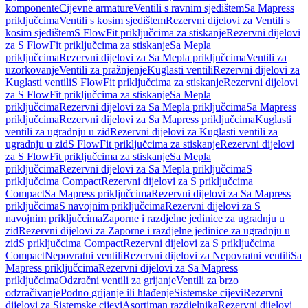
komponente
Cijevne armature
Ventili s ravnim sjedištem
Sa Mapress
priključcima
Ventili s kosim sjedištem
Rezervni dijelovi za Ventili s
kosim sjedištem
S FlowFit priključcima za stiskanje
Rezervni dijelovi
za S FlowFit priključcima za stiskanje
Sa Mepla
priključcima
Rezervni dijelovi za Sa Mepla priključcima
Ventili za
uzorkovanje
Ventili za pražnjenje
Kuglasti ventili
Rezervni dijelovi za
Kuglasti ventili
S FlowFit priključcima za stiskanje
Rezervni dijelovi
za S FlowFit priključcima za stiskanje
Sa Mepla
priključcima
Rezervni dijelovi za Sa Mepla priključcima
Sa Mapress
priključcima
Rezervni dijelovi za Sa Mapress priključcima
Kuglasti
ventili za ugradnju u zid
Rezervni dijelovi za Kuglasti ventili za
ugradnju u zid
S FlowFit priključcima za stiskanje
Rezervni dijelovi
za S FlowFit priključcima za stiskanje
Sa Mepla
priključcima
Rezervni dijelovi za Sa Mepla priključcima
S
priključcima Compact
Rezervni dijelovi za S priključcima
Compact
Sa Mapress priključcima
Rezervni dijelovi za Sa Mapress
priključcima
S navojnim priključcima
Rezervni dijelovi za S
navojnim priključcima
Zaporne i razdjelne jedinice za ugradnju u
zid
Rezervni dijelovi za Zaporne i razdjelne jedinice za ugradnju u
zid
S priključcima Compact
Rezervni dijelovi za S priključcima
Compact
Nepovratni ventili
Rezervni dijelovi za Nepovratni ventili
Sa
Mapress priključcima
Rezervni dijelovi za Sa Mapress
priključcima
Odzračni ventili za grijanje
Ventili za brzo
odzračivanje
Podno grijanje ili hlađenje
Sistemske cijevi
Rezervni
dijelovi za Sistemske cijevi
Asortiman razdjelnika
Rezervni dijelovi