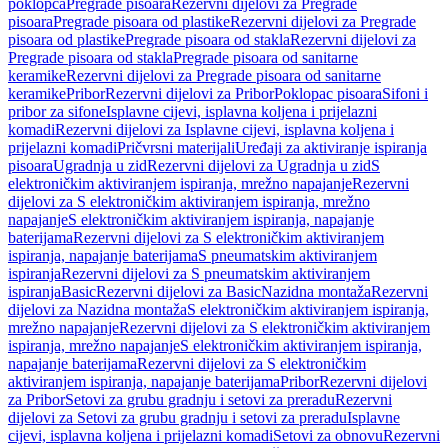
poklopca
Pregrade pisoara
Rezervni dijelovi za Pregrade
pisoara
Pregrade pisoara od plastike
Rezervni dijelovi za Pregrade
pisoara od plastike
Pregrade pisoara od stakla
Rezervni dijelovi za
Pregrade pisoara od stakla
Pregrade pisoara od sanitarne
keramike
Rezervni dijelovi za Pregrade pisoara od sanitarne
keramike
Pribor
Rezervni dijelovi za Pribor
Poklopac pisoara
Sifoni i
pribor za sifone
Isplavne cijevi, isplavna koljena i prijelazni
komadi
Rezervni dijelovi za Isplavne cijevi, isplavna koljena i
prijelazni komadi
Pričvrsni materijali
Uređaji za aktiviranje ispiranja
pisoara
Ugradnja u zid
Rezervni dijelovi za Ugradnja u zid
S
elektroničkim aktiviranjem ispiranja, mrežno napajanje
Rezervni
dijelovi za S elektroničkim aktiviranjem ispiranja, mrežno
napajanje
S elektroničkim aktiviranjem ispiranja, napajanje
baterijama
Rezervni dijelovi za S elektroničkim aktiviranjem
ispiranja, napajanje baterijama
S pneumatskim aktiviranjem
ispiranja
Rezervni dijelovi za S pneumatskim aktiviranjem
ispiranja
Basic
Rezervni dijelovi za Basic
Nazidna montaža
Rezervni
dijelovi za Nazidna montaža
S elektroničkim aktiviranjem ispiranja,
mrežno napajanje
Rezervni dijelovi za S elektroničkim aktiviranjem
ispiranja, mrežno napajanje
S elektroničkim aktiviranjem ispiranja,
napajanje baterijama
Rezervni dijelovi za S elektroničkim
aktiviranjem ispiranja, napajanje baterijama
Pribor
Rezervni dijelovi
za Pribor
Setovi za grubu gradnju i setovi za preradu
Rezervni
dijelovi za Setovi za grubu gradnju i setovi za preradu
Isplavne
cijevi, isplavna koljena i prijelazni komadi
Setovi za obnovu
Rezervni