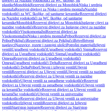
dijelovi za Nazidni vodokotlići za WC školjke, od
plastike
Monoblok
Rezervni dijelovi za Monoblok
Niska i srednja
montaža
Rezervni dijelovi za Niska i srednja montaža
Nazidni
vodokotlići za WC školjke, od sanitarne keramike
Rezervni dijelovi
za Nazidni vodokotlići za WC školjke, od sanitarne
keramike
Monoblok
Rezervni dijelovi za Monoblok
Isplavne cijevi za
nazidne vodokotliće
Rezervni dijelovi za Isplavne cijevi za nazidne
vodokotliće
Visokomontažni
Rezervni dijelovi za
Visokomontažni
Niska i srednja montaža
Pribor
Rezervni dijelovi za
Pribor
Priključci
Rezervni dijelovi za Priključci
Brtve
Brtveni
naglavci
Nazuvice, rozete i zastojni ulošci
Potrošni materijal
Izljevni
ventili
Ugradbeni vodokotlići
Ugradbeni vodokotlići Sigma
Rezervni
dijelovi za Ugradbeni vodokotlići Sigma
Ugradbeni vodokotlići
Omega
Rezervni dijelovi za Ugradbeni vodokotlići
Omega
Ugradbeni vodokotlići Delta
Rezervni dijelovi za Ugradbeni
vodokotlići Delta
Pribor
Uljevni i izljevni ventili
Uljevni
ventili
Rezervni dijelovi za Uljevni ventili
Uljevni ventili za nazidne
vodokotliće
Rezervni dijelovi za Uljevni ventili za nazidne
vodokotliće
Uljevni ventili za ugradbene vodokotliće
Rezervni
dijelovi za Uljevni ventili za ugradbene vodokotliće
Uljevni ventili
za keramičke vodokotliće
Rezervni dijelovi za Uljevni ventili za
keramičke vodokotliće
Uljevni ventili za univerzalne
vodokotlice
Rezervni dijelovi za Uljevni ventili za univerzalne
vodokotlice
Izljevni ventili
Rezervni dijelovi za Izljevni
ventili
Start/stop ispiranje
Rezervni dijelovi za Start/stop