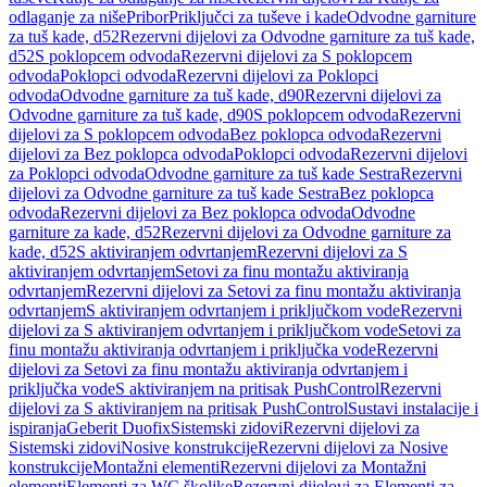
odlaganje za niše
Pribor
Priključci za tuševe i kade
Odvodne garniture
za tuš kade, d52
Rezervni dijelovi za Odvodne garniture za tuš kade,
d52
S poklopcem odvoda
Rezervni dijelovi za S poklopcem
odvoda
Poklopci odvoda
Rezervni dijelovi za Poklopci
odvoda
Odvodne garniture za tuš kade, d90
Rezervni dijelovi za
Odvodne garniture za tuš kade, d90
S poklopcem odvoda
Rezervni
dijelovi za S poklopcem odvoda
Bez poklopca odvoda
Rezervni
dijelovi za Bez poklopca odvoda
Poklopci odvoda
Rezervni dijelovi
za Poklopci odvoda
Odvodne garniture za tuš kade Sestra
Rezervni
dijelovi za Odvodne garniture za tuš kade Sestra
Bez poklopca
odvoda
Rezervni dijelovi za Bez poklopca odvoda
Odvodne
garniture za kade, d52
Rezervni dijelovi za Odvodne garniture za
kade, d52
S aktiviranjem odvrtanjem
Rezervni dijelovi za S
aktiviranjem odvrtanjem
Setovi za finu montažu aktiviranja
odvrtanjem
Rezervni dijelovi za Setovi za finu montažu aktiviranja
odvrtanjem
S aktiviranjem odvrtanjem i priključkom vode
Rezervni
dijelovi za S aktiviranjem odvrtanjem i priključkom vode
Setovi za
finu montažu aktiviranja odvrtanjem i priključka vode
Rezervni
dijelovi za Setovi za finu montažu aktiviranja odvrtanjem i
priključka vode
S aktiviranjem na pritisak PushControl
Rezervni
dijelovi za S aktiviranjem na pritisak PushControl
Sustavi instalacije i
ispiranja
Geberit Duofix
Sistemski zidovi
Rezervni dijelovi za
Sistemski zidovi
Nosive konstrukcije
Rezervni dijelovi za Nosive
konstrukcije
Montažni elementi
Rezervni dijelovi za Montažni
elementi
Elementi za WC školjke
Rezervni dijelovi za Elementi za