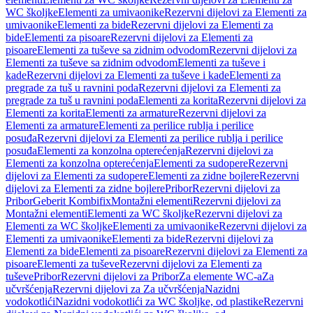
WC školjke
Elementi za umivaonike
Rezervni dijelovi za Elementi za
umivaonike
Elementi za bide
Rezervni dijelovi za Elementi za
bide
Elementi za pisoare
Rezervni dijelovi za Elementi za
pisoare
Elementi za tuševe sa zidnim odvodom
Rezervni dijelovi za
Elementi za tuševe sa zidnim odvodom
Elementi za tuševe i
kade
Rezervni dijelovi za Elementi za tuševe i kade
Elementi za
pregrade za tuš u ravnini poda
Rezervni dijelovi za Elementi za
pregrade za tuš u ravnini poda
Elementi za korita
Rezervni dijelovi za
Elementi za korita
Elementi za armature
Rezervni dijelovi za
Elementi za armature
Elementi za perilice rublja i perilice
posuđa
Rezervni dijelovi za Elementi za perilice rublja i perilice
posuđa
Elementi za konzolna opterećenja
Rezervni dijelovi za
Elementi za konzolna opterećenja
Elementi za sudopere
Rezervni
dijelovi za Elementi za sudopere
Elementi za zidne bojlere
Rezervni
dijelovi za Elementi za zidne bojlere
Pribor
Rezervni dijelovi za
Pribor
Geberit Kombifix
Montažni elementi
Rezervni dijelovi za
Montažni elementi
Elementi za WC školjke
Rezervni dijelovi za
Elementi za WC školjke
Elementi za umivaonike
Rezervni dijelovi za
Elementi za umivaonike
Elementi za bide
Rezervni dijelovi za
Elementi za bide
Elementi za pisoare
Rezervni dijelovi za Elementi za
pisoare
Elementi za tuševe
Rezervni dijelovi za Elementi za
tuševe
Pribor
Rezervni dijelovi za Pribor
Za elemente WC-a
Za
učvršćenja
Rezervni dijelovi za Za učvršćenja
Nazidni
vodokotlići
Nazidni vodokotlići za WC školjke, od plastike
Rezervni