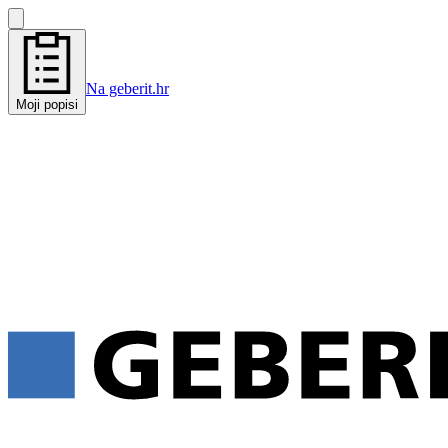
Na geberit.hr
Moji popisi