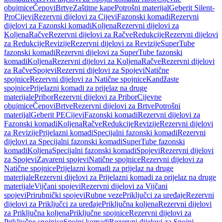
obujmice
Čepovi
Brtve
Zaštitne kape
Potrošni materijal
Geberit Silent-
Pro
Cijevi
Rezervni dijelovi za Cijevi
Fazonski komadi
Rezervni
dijelovi za Fazonski komadi
Koljena
Rezervni dijelovi za
Koljena
Račve
Rezervni dijelovi za Račve
Redukcije
Rezervni dijelovi
za Redukcije
Revizije
Rezervni dijelovi za Revizije
SuperTube
fazonski komadi
Rezervni dijelovi za SuperTube fazonski
komadi
Koljena
Rezervni dijelovi za Koljena
Račve
Rezervni dijelovi
za Račve
Spojevi
Rezervni dijelovi za Spojevi
Natične
spojnice
Rezervni dijelovi za Natične spojnice
Kandžaste
spojnice
Prijelazni komadi za prijelaz na druge
materijale
Pribor
Rezervni dijelovi za Pribor
Cijevne
obujmice
Čepovi
Brtve
Rezervni dijelovi za Brtve
Potrošni
materijal
Geberit PE
Cijevi
Fazonski komadi
Rezervni dijelovi za
Fazonski komadi
Koljena
Račve
Redukcije
Revizije
Rezervni dijelovi
za Revizije
Prijelazni komadi
Specijalni fazonski komadi
Rezervni
dijelovi za Specijalni fazonski komadi
SuperTube fazonski
komadi
Koljena
Specijalni fazonski komadi
Spojevi
Rezervni dijelovi
za Spojevi
Zavareni spojevi
Natične spojnice
Rezervni dijelovi za
Natične spojnice
Prijelazni komadi za prijelaz na druge
materijale
Rezervni dijelovi za Prijelazni komadi za prijelaz na druge
materijale
Vijčani spojevi
Rezervni dijelovi za Vijčani
spojevi
Prirubnički spojevi
Rubne veze
Priključci za uređaje
Rezervni
dijelovi za Priključci za uređaje
Priključna koljena
Rezervni dijelovi
za Priključna koljena
Priključne spojnice
Rezervni dijelovi za
Priključne spojnice
Spojni komadi
Rezervni dijelovi za Spojni