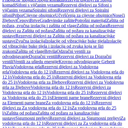
komadi
Sifoni s vijčanim vezama
Rezervni dijelovi za Sifoni s
vijčanim vezama
Spiralni sifoni
Rezervni dijelovi za Spiralni
sifoni
Pribor
Cijevne obujmice
Učvršćenja za cijevne obujmice
Noseći
žljebovi
Čepovi
Brtve
Građevinske zaštite
Potrošni materijal
Zaštita od
požara, zvučna izolacija i zaštita od vlage
Zaštita od požara
Rezervni
dijelovi za Zaštita od požara
Zaštita od požara za kanalizacijske
sustave
Rezervni dijelovi za Zaštita od požara za kanalizacijske
sustave
Zvučna izolacija
Izolacije od vibracijske buke tijela
Izolacije
od vibracijske buke tijela i izolacija od zvuka koja se širi
zrakom
Zaštita od vlage
Brtvila
Odzračni ventili za
odvodnjavanje
Dozračni ventili
Rezervni dijelovi za Dozračni
ventili
Ventili za uštedu energije
Krovno odvodnjavanje Geberit
Pluvia
Vodolovna grla
Rezervni dijelovi za Vodolovna
grla
Vodolovna grla do 12 l/s
Rezervni dijelovi za Vodolovna grla do
12 l/s
Vodolovna grla do 25 l/s
Rezervni dijelovi za Vodolovna grla
do 25 l/s
Vodolovna grla za žljebove
Rezervni dijelovi za Vodolovna
grla za žljebove
Vodolovna grla do 12 l/s
Rezervni dijelovi za
Vodolovna grla do 12 l/s
Vodolovna grla do 25 l/s
Rezervni dijelovi
za Vodolovna grla do 25 l/s
Elementi parne brane
Rezervni dijelovi
za Elementi parne brane
Za vodolovna grla do 12 l/s
Rezervni
dijelovi za Za vodolovna grla do 12 l/s
Za vodolovna grla do 25
l/s
Zaštita od požara
Zaštita od požara za kanalizacijske
sustave
Sigurnosni preljevi
Rezervni dijelovi za Sigurnosni preljevi
Za
vodolovna grla do 12 l/s
Rezervni dijelovi za Za vodolovna grla do