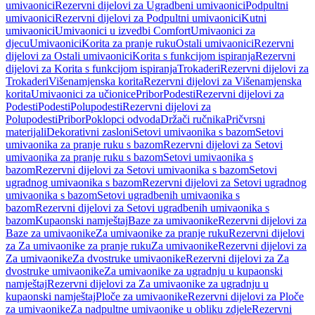
umivaonici
Rezervni dijelovi za Ugradbeni umivaonici
Podpultni
umivaonici
Rezervni dijelovi za Podpultni umivaonici
Kutni
umivaonici
Umivaonici u izvedbi Comfort
Umivaonici za
djecu
Umivaonici
Korita za pranje ruku
Ostali umivaonici
Rezervni
dijelovi za Ostali umivaonici
Korita s funkcijom ispiranja
Rezervni
dijelovi za Korita s funkcijom ispiranja
Trokaderi
Rezervni dijelovi za
Trokaderi
Višenamjenska korita
Rezervni dijelovi za Višenamjenska
korita
Umivaonici za učionice
Pribor
Podesti
Rezervni dijelovi za
Podesti
Podesti
Polupodesti
Rezervni dijelovi za
Polupodesti
Pribor
Poklopci odvoda
Držači ručnika
Pričvrsni
materijali
Dekorativni zasloni
Setovi umivaonika s bazom
Setovi
umivaonika za pranje ruku s bazom
Rezervni dijelovi za Setovi
umivaonika za pranje ruku s bazom
Setovi umivaonika s
bazom
Rezervni dijelovi za Setovi umivaonika s bazom
Setovi
ugradnog umivaonika s bazom
Rezervni dijelovi za Setovi ugradnog
umivaonika s bazom
Setovi ugradbenih umivaonika s
bazom
Rezervni dijelovi za Setovi ugradbenih umivaonika s
bazom
Kupaonski namještaj
Baze za umivaonike
Rezervni dijelovi za
Baze za umivaonike
Za umivaonike za pranje ruku
Rezervni dijelovi
za Za umivaonike za pranje ruku
Za umivaonike
Rezervni dijelovi za
Za umivaonike
Za dvostruke umivaonike
Rezervni dijelovi za Za
dvostruke umivaonike
Za umivaonike za ugradnju u kupaonski
namještaj
Rezervni dijelovi za Za umivaonike za ugradnju u
kupaonski namještaj
Ploče za umivaonike
Rezervni dijelovi za Ploče
za umivaonike
Za nadpultne umivaonike u obliku zdjele
Rezervni