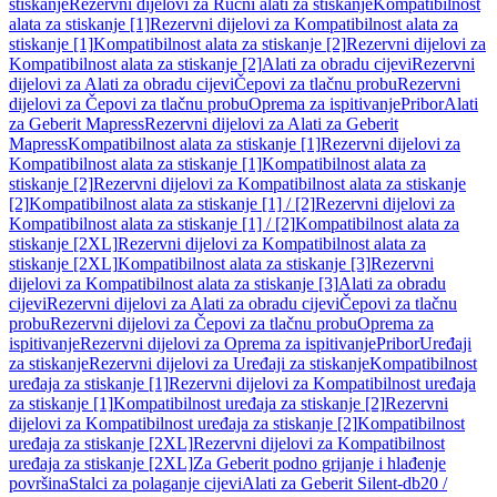
stiskanje
Rezervni dijelovi za Ručni alati za stiskanje
Kompatibilnost
alata za stiskanje [1]
Rezervni dijelovi za Kompatibilnost alata za
stiskanje [1]
Kompatibilnost alata za stiskanje [2]
Rezervni dijelovi za
Kompatibilnost alata za stiskanje [2]
Alati za obradu cijevi
Rezervni
dijelovi za Alati za obradu cijevi
Čepovi za tlačnu probu
Rezervni
dijelovi za Čepovi za tlačnu probu
Oprema za ispitivanje
Pribor
Alati
za Geberit Mapress
Rezervni dijelovi za Alati za Geberit
Mapress
Kompatibilnost alata za stiskanje [1]
Rezervni dijelovi za
Kompatibilnost alata za stiskanje [1]
Kompatibilnost alata za
stiskanje [2]
Rezervni dijelovi za Kompatibilnost alata za stiskanje
[2]
Kompatibilnost alata za stiskanje [1] / [2]
Rezervni dijelovi za
Kompatibilnost alata za stiskanje [1] / [2]
Kompatibilnost alata za
stiskanje [2XL]
Rezervni dijelovi za Kompatibilnost alata za
stiskanje [2XL]
Kompatibilnost alata za stiskanje [3]
Rezervni
dijelovi za Kompatibilnost alata za stiskanje [3]
Alati za obradu
cijevi
Rezervni dijelovi za Alati za obradu cijevi
Čepovi za tlačnu
probu
Rezervni dijelovi za Čepovi za tlačnu probu
Oprema za
ispitivanje
Rezervni dijelovi za Oprema za ispitivanje
Pribor
Uređaji
za stiskanje
Rezervni dijelovi za Uređaji za stiskanje
Kompatibilnost
uređaja za stiskanje [1]
Rezervni dijelovi za Kompatibilnost uređaja
za stiskanje [1]
Kompatibilnost uređaja za stiskanje [2]
Rezervni
dijelovi za Kompatibilnost uređaja za stiskanje [2]
Kompatibilnost
uređaja za stiskanje [2XL]
Rezervni dijelovi za Kompatibilnost
uređaja za stiskanje [2XL]
Za Geberit podno grijanje i hlađenje
površina
Stalci za polaganje cijevi
Alati za Geberit Silent-db20 /