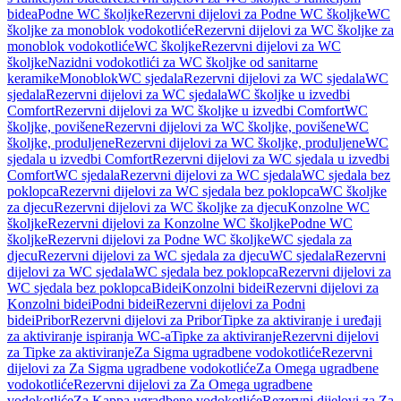
bidea
Podne WC školjke
Rezervni dijelovi za Podne WC školjke
WC
školjke za monoblok vodokotliće
Rezervni dijelovi za WC školjke za
monoblok vodokotliće
WC školjke
Rezervni dijelovi za WC
školjke
Nazidni vodokotlići za WC školjke od sanitarne
keramike
Monoblok
WC sjedala
Rezervni dijelovi za WC sjedala
WC
sjedala
Rezervni dijelovi za WC sjedala
WC školjke u izvedbi
Comfort
Rezervni dijelovi za WC školjke u izvedbi Comfort
WC
školjke, povišene
Rezervni dijelovi za WC školjke, povišene
WC
školjke, produljene
Rezervni dijelovi za WC školjke, produljene
WC
sjedala u izvedbi Comfort
Rezervni dijelovi za WC sjedala u izvedbi
Comfort
WC sjedala
Rezervni dijelovi za WC sjedala
WC sjedala bez
poklopca
Rezervni dijelovi za WC sjedala bez poklopca
WC školjke
za djecu
Rezervni dijelovi za WC školjke za djecu
Konzolne WC
školjke
Rezervni dijelovi za Konzolne WC školjke
Podne WC
školjke
Rezervni dijelovi za Podne WC školjke
WC sjedala za
djecu
Rezervni dijelovi za WC sjedala za djecu
WC sjedala
Rezervni
dijelovi za WC sjedala
WC sjedala bez poklopca
Rezervni dijelovi za
WC sjedala bez poklopca
Bidei
Konzolni bidei
Rezervni dijelovi za
Konzolni bidei
Podni bidei
Rezervni dijelovi za Podni
bidei
Pribor
Rezervni dijelovi za Pribor
Tipke za aktiviranje i uređaji
za aktiviranje ispiranja WC-a
Tipke za aktiviranje
Rezervni dijelovi
za Tipke za aktiviranje
Za Sigma ugradbene vodokotliće
Rezervni
dijelovi za Za Sigma ugradbene vodokotliće
Za Omega ugradbene
vodokotliće
Rezervni dijelovi za Za Omega ugradbene
vodokotliće
Za Kappa ugradbene vodokotliće
Rezervni dijelovi za Za