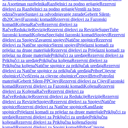
za Asortiman razdjelnika
Razdjelnici za podno grijanje
Rezervni
dijelovi za Razdjelnici za podno grijanje
Ventili za brzo
odzračivanje
Sustavi za odvodnjavanje zgrade
Geberit Silent-
db20
Cijevi
Fazonski komadi
Rezervni dijelovi za Fazonski
komadi
Koljena
Račve
Rezervni dijelovi za
Račve
Redukcije
Revizije
Rezervni dijelovi za Revizije
SuperTube
fazonski komadi
Koljena
Specijalni fazonski komadi
Spojevi
Rezervni
dijelovi za Spojevi
Zavareni spojevi
Natične spojnice
Rezervni
dijelovi za Natične spojnice
Stezni spojevi
Prijelazni komadi za
prijelaz na druge materijale
Rezervni dijelovi za Prijelazni komadi za
prijelaz na druge materijale
Priključci za uređaje
Rezervni dijelovi za
Priključci za uređaje
Priključna koljena
Rezervni dijelovi za
Priključna koljena
Natične spojnice za priključak uređaja
Rezervni
dijelovi za Natične spojnice za priključak uređaja
Pribor
Cijevne
obujmice
Učvršćenja za cijevne obujmice
Čepovi
Brtve
Potrošni
materijal
Geberit Silent-PP
Cijevi
Rezervni dijelovi za Cijevi
Fazonski
komadi
Rezervni dijelovi za Fazonski komadi
Koljena
Rezervni
dijelovi za Koljena
Račve
Rezervni dijelovi za
Račve
Redukcije
Rezervni dijelovi za Redukcije
Revizije
Rezervni
dijelovi za Revizije
Spojevi
Rezervni dijelovi za Spojevi
Natične
spojnice
Rezervni dijelovi za Natične spojnice
Kandžaste
spojnice
Prijelazni komadi za prijelaz na druge materijale
Priključci za
uređaje
Rezervni dijelovi za Priključci za uređaje
Priključna
koljena
Rezervni dijelovi za Priključna koljena
Spojni
komadi
Rezervni dijelovi za Spojni komadi
Pribor
Cijevne