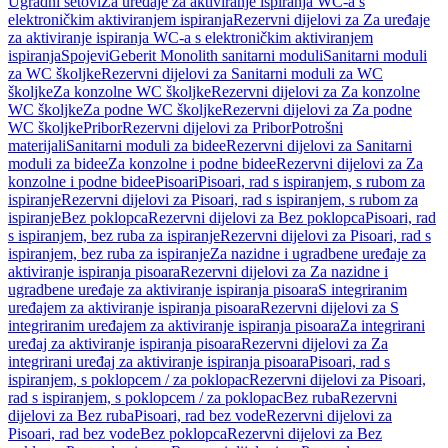
Ugradni setovi
Za uređaje za aktiviranje ispiranja WC-a s
elektroničkim aktiviranjem ispiranja
Rezervni dijelovi za Za uređaje
za aktiviranje ispiranja WC-a s elektroničkim aktiviranjem
ispiranja
Spojevi
Geberit Monolith sanitarni moduli
Sanitarni moduli
za WC školjke
Rezervni dijelovi za Sanitarni moduli za WC
školjke
Za konzolne WC školjke
Rezervni dijelovi za Za konzolne
WC školjke
Za podne WC školjke
Rezervni dijelovi za Za podne
WC školjke
Pribor
Rezervni dijelovi za Pribor
Potrošni
materijali
Sanitarni moduli za bidee
Rezervni dijelovi za Sanitarni
moduli za bidee
Za konzolne i podne bidee
Rezervni dijelovi za Za
konzolne i podne bidee
Pisoari
Pisoari, rad s ispiranjem, s rubom za
ispiranje
Rezervni dijelovi za Pisoari, rad s ispiranjem, s rubom za
ispiranje
Bez poklopca
Rezervni dijelovi za Bez poklopca
Pisoari, rad
s ispiranjem, bez ruba za ispiranje
Rezervni dijelovi za Pisoari, rad s
ispiranjem, bez ruba za ispiranje
Za nazidne i ugradbene uređaje za
aktiviranje ispiranja pisoara
Rezervni dijelovi za Za nazidne i
ugradbene uređaje za aktiviranje ispiranja pisoara
S integriranim
uređajem za aktiviranje ispiranja pisoara
Rezervni dijelovi za S
integriranim uređajem za aktiviranje ispiranja pisoara
Za integrirani
uređaj za aktiviranje ispiranja pisoara
Rezervni dijelovi za Za
integrirani uređaj za aktiviranje ispiranja pisoara
Pisoari, rad s
ispiranjem, s poklopcem / za poklopac
Rezervni dijelovi za Pisoari,
rad s ispiranjem, s poklopcem / za poklopac
Bez ruba
Rezervni
dijelovi za Bez ruba
Pisoari, rad bez vode
Rezervni dijelovi za
Pisoari, rad bez vode
Bez poklopca
Rezervni dijelovi za Bez