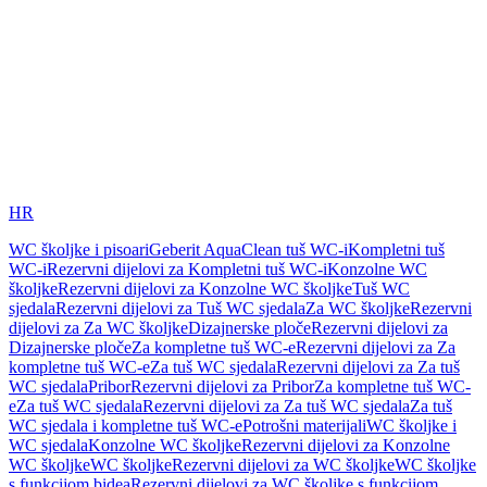
HR
WC školjke i pisoari
Geberit AquaClean tuš WC-i
Kompletni tuš
WC-i
Rezervni dijelovi za Kompletni tuš WC-i
Konzolne WC
školjke
Rezervni dijelovi za Konzolne WC školjke
Tuš WC
sjedala
Rezervni dijelovi za Tuš WC sjedala
Za WC školjke
Rezervni
dijelovi za Za WC školjke
Dizajnerske ploče
Rezervni dijelovi za
Dizajnerske ploče
Za kompletne tuš WC-e
Rezervni dijelovi za Za
kompletne tuš WC-e
Za tuš WC sjedala
Rezervni dijelovi za Za tuš
WC sjedala
Pribor
Rezervni dijelovi za Pribor
Za kompletne tuš WC-
e
Za tuš WC sjedala
Rezervni dijelovi za Za tuš WC sjedala
Za tuš
WC sjedala i kompletne tuš WC-e
Potrošni materijali
WC školjke i
WC sjedala
Konzolne WC školjke
Rezervni dijelovi za Konzolne
WC školjke
WC školjke
Rezervni dijelovi za WC školjke
WC školjke
s funkcijom bidea
Rezervni dijelovi za WC školjke s funkcijom