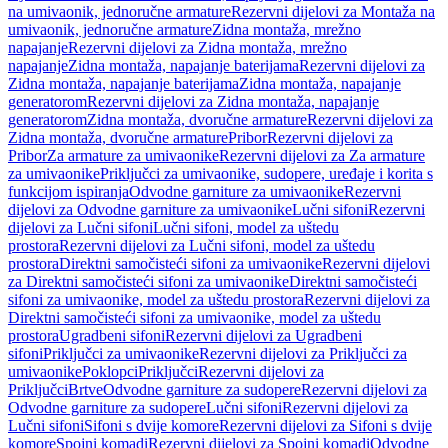
na umivaonik, jednoručne armature
Rezervni dijelovi za Montaža na
umivaonik, jednoručne armature
Zidna montaža, mrežno
napajanje
Rezervni dijelovi za Zidna montaža, mrežno
napajanje
Zidna montaža, napajanje baterijama
Rezervni dijelovi za
Zidna montaža, napajanje baterijama
Zidna montaža, napajanje
generatorom
Rezervni dijelovi za Zidna montaža, napajanje
generatorom
Zidna montaža, dvoručne armature
Rezervni dijelovi za
Zidna montaža, dvoručne armature
Pribor
Rezervni dijelovi za
Pribor
Za armature za umivaonike
Rezervni dijelovi za Za armature
za umivaonike
Priključci za umivaonike, sudopere, uređaje i korita s
funkcijom ispiranja
Odvodne garniture za umivaonike
Rezervni
dijelovi za Odvodne garniture za umivaonike
Lučni sifoni
Rezervni
dijelovi za Lučni sifoni
Lučni sifoni, model za uštedu
prostora
Rezervni dijelovi za Lučni sifoni, model za uštedu
prostora
Direktni samočisteći sifoni za umivaonike
Rezervni dijelovi
za Direktni samočisteći sifoni za umivaonike
Direktni samočisteći
sifoni za umivaonike, model za uštedu prostora
Rezervni dijelovi za
Direktni samočisteći sifoni za umivaonike, model za uštedu
prostora
Ugradbeni sifoni
Rezervni dijelovi za Ugradbeni
sifoni
Priključci za umivaonike
Rezervni dijelovi za Priključci za
umivaonike
Poklopci
Priključci
Rezervni dijelovi za
Priključci
Brtve
Odvodne garniture za sudopere
Rezervni dijelovi za
Odvodne garniture za sudopere
Lučni sifoni
Rezervni dijelovi za
Lučni sifoni
Sifoni s dvije komore
Rezervni dijelovi za Sifoni s dvije
komore
Spojni komadi
Rezervni dijelovi za Spojni komadi
Odvodne