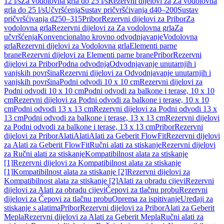
12 l/s
Za vodolovna grla do 25 l/s
Rezervni dijelovi za Za vodolovna
grla do 25 l/s
Učvršćenja
Sustav pričvršćivanja d40–200
Sustav
pričvršćivanja d250–315
Pribor
Rezervni dijelovi za Pribor
Za
vodolovna grla
Rezervni dijelovi za Za vodolovna grla
Za
učvršćenja
Konvencionalno krovno odvodnjavanje
Vodolovna
grla
Rezervni dijelovi za Vodolovna grla
Elementi parne
brane
Rezervni dijelovi za Elementi parne brane
Pribor
Rezervni
dijelovi za Pribor
Podna odvodnja
Odvodnjavanje unutarnjih i
vanjskih površina
Rezervni dijelovi za Odvodnjavanje unutarnjih i
vanjskih površina
Podni odvodi 10 x 10 cm
Rezervni dijelovi za
Podni odvodi 10 x 10 cm
Podni odvodi za balkone i terase, 10 x 10
cm
Rezervni dijelovi za Podni odvodi za balkone i terase, 10 x 10
cm
Podni odvodi 13 x 13 cm
Rezervni dijelovi za Podni odvodi 13 x
13 cm
Podni odvodi za balkone i terase, 13 x 13 cm
Rezervni dijelovi
za Podni odvodi za balkone i terase, 13 x 13 cm
Pribor
Rezervni
dijelovi za Pribor
Alati
Alati
Alati za Geberit FlowFit
Rezervni dijelovi
za Alati za Geberit FlowFit
Ručni alati za stiskanje
Rezervni dijelovi
za Ručni alati za stiskanje
Kompatibilnost alata za stiskanje
[1]
Rezervni dijelovi za Kompatibilnost alata za stiskanje
[1]
Kompatibilnost alata za stiskanje [2]
Rezervni dijelovi za
Kompatibilnost alata za stiskanje [2]
Alati za obradu cijevi
Rezervni
dijelovi za Alati za obradu cijevi
Čepovi za tlačnu probu
Rezervni
dijelovi za Čepovi za tlačnu probu
Oprema za ispitivanje
Uređaji za
stiskanje s alatima
Pribor
Rezervni dijelovi za Pribor
Alati za Geberit
Mepla
Rezervni dijelovi za Alati za Geberit Mepla
Ručni alati za