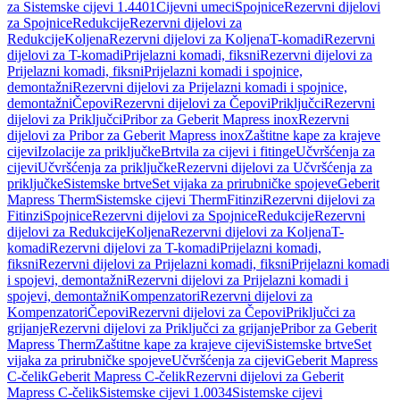
za Sistemske cijevi 1.4401
Cijevni umeci
Spojnice
Rezervni dijelovi
za Spojnice
Redukcije
Rezervni dijelovi za
Redukcije
Koljena
Rezervni dijelovi za Koljena
T-komadi
Rezervni
dijelovi za T-komadi
Prijelazni komadi, fiksni
Rezervni dijelovi za
Prijelazni komadi, fiksni
Prijelazni komadi i spojnice,
demontažni
Rezervni dijelovi za Prijelazni komadi i spojnice,
demontažni
Čepovi
Rezervni dijelovi za Čepovi
Priključci
Rezervni
dijelovi za Priključci
Pribor za Geberit Mapress inox
Rezervni
dijelovi za Pribor za Geberit Mapress inox
Zaštitne kape za krajeve
cijevi
Izolacije za priključke
Brtvila za cijevi i fitinge
Učvršćenja za
cijevi
Učvršćenja za priključke
Rezervni dijelovi za Učvršćenja za
priključke
Sistemske brtve
Set vijaka za prirubničke spojeve
Geberit
Mapress Therm
Sistemske cijevi Therm
Fitinzi
Rezervni dijelovi za
Fitinzi
Spojnice
Rezervni dijelovi za Spojnice
Redukcije
Rezervni
dijelovi za Redukcije
Koljena
Rezervni dijelovi za Koljena
T-
komadi
Rezervni dijelovi za T-komadi
Prijelazni komadi,
fiksni
Rezervni dijelovi za Prijelazni komadi, fiksni
Prijelazni komadi
i spojevi, demontažni
Rezervni dijelovi za Prijelazni komadi i
spojevi, demontažni
Kompenzatori
Rezervni dijelovi za
Kompenzatori
Čepovi
Rezervni dijelovi za Čepovi
Priključci za
grijanje
Rezervni dijelovi za Priključci za grijanje
Pribor za Geberit
Mapress Therm
Zaštitne kape za krajeve cijevi
Sistemske brtve
Set
vijaka za prirubničke spojeve
Učvršćenja za cijevi
Geberit Mapress
C-čelik
Geberit Mapress C-čelik
Rezervni dijelovi za Geberit
Mapress C-čelik
Sistemske cijevi 1.0034
Sistemske cijevi