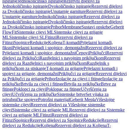
ispiranje
Jednokoličinsko ispiranje
Rezervni dijelovi za
Jednokoličinsko ispiranje
Dvokoličinsko ispiranje
Rezervni dijelovi
za Dvokoličinsko ispiranje
Unutarnje garniture
Rezervni dijelovi za
Unutarnje garniture
Jednokoličinsko ispiranje
Rezervni dijelovi za
Jednokoličinsko ispiranje
Dvokoličinsko ispiranje
Rezervni dijelovi
za Dvokoličinsko ispiranje
Pribor
Membrane
Sustavi opskrbe
Geberit
FlowFit
Sistemske cijevi ML
Sistemske cijevi za grijanje
ML
Sistemske cijevi SL
Fitinzi
Rezervni dijelovi za
Fitinzi
Spojnice
Redukcije
Koljena
T-komadi
Prijelazni komadi,
fiksni
Prijelazni komadi i spojnice, demontažni
Rezervni dijelovi za
Prijelazni komadi i spojnice, demontažni
Čepovi
Priključci
Rezervni
dijelovi za Priključci
Razdjelnici s navojnim priključkom
Rezervni
dijelovi za Razdjelnici s navojnim priključkom
Razdjelnik s
priključkom za stiskanje
T-komadi za grijanje
Prijelazni komadi i
spojevi za grijanje, demontažni
Priključci za grijanje
Rezervni dijelovi
za Priključci za grijanje
Pribor
Izolacije za cijevi i fitinge
Izolacije za
priključke
Brtvila za cijevi i fitinge
Brtvila za priključke
Brtve za
fitinge
Poklopci za cijevi
Poklopac za fitinge
Učvršćenja za
cijevi
Učvršćenja za priključke
Sistemske brtve
Set vijaka za
prirubničke spojeve
Potrošni materijal
Geberit Mepla
Višeslojne
sistemske cijevi
Rezervni dijelovi za Višeslojne sistemske
cijevi
Sistemske cijevi za grijanje ML
Rezervni dijelovi za Sistemske
cijevi za grijanje ML
Fitinzi
Rezervni dijelovi za
Fitinzi
Spojnice
Rezervni dijelovi za Spojnice
Redukcije
Rezervni
dijelovi za Redukcije
Koljena
Rezervni dijelovi za Koljena
T-