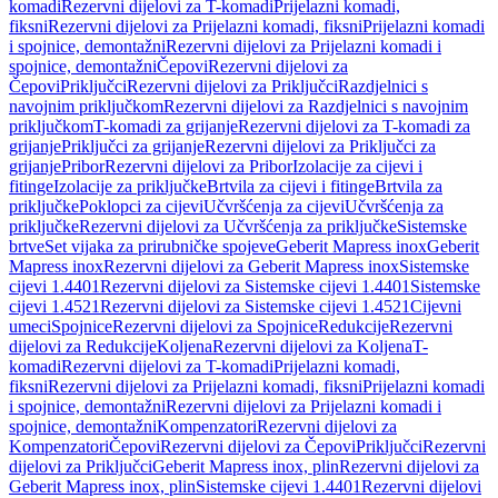
komadi
Rezervni dijelovi za T-komadi
Prijelazni komadi,
fiksni
Rezervni dijelovi za Prijelazni komadi, fiksni
Prijelazni komadi
i spojnice, demontažni
Rezervni dijelovi za Prijelazni komadi i
spojnice, demontažni
Čepovi
Rezervni dijelovi za
Čepovi
Priključci
Rezervni dijelovi za Priključci
Razdjelnici s
navojnim priključkom
Rezervni dijelovi za Razdjelnici s navojnim
priključkom
T-komadi za grijanje
Rezervni dijelovi za T-komadi za
grijanje
Priključci za grijanje
Rezervni dijelovi za Priključci za
grijanje
Pribor
Rezervni dijelovi za Pribor
Izolacije za cijevi i
fitinge
Izolacije za priključke
Brtvila za cijevi i fitinge
Brtvila za
priključke
Poklopci za cijevi
Učvršćenja za cijevi
Učvršćenja za
priključke
Rezervni dijelovi za Učvršćenja za priključke
Sistemske
brtve
Set vijaka za prirubničke spojeve
Geberit Mapress inox
Geberit
Mapress inox
Rezervni dijelovi za Geberit Mapress inox
Sistemske
cijevi 1.4401
Rezervni dijelovi za Sistemske cijevi 1.4401
Sistemske
cijevi 1.4521
Rezervni dijelovi za Sistemske cijevi 1.4521
Cijevni
umeci
Spojnice
Rezervni dijelovi za Spojnice
Redukcije
Rezervni
dijelovi za Redukcije
Koljena
Rezervni dijelovi za Koljena
T-
komadi
Rezervni dijelovi za T-komadi
Prijelazni komadi,
fiksni
Rezervni dijelovi za Prijelazni komadi, fiksni
Prijelazni komadi
i spojnice, demontažni
Rezervni dijelovi za Prijelazni komadi i
spojnice, demontažni
Kompenzatori
Rezervni dijelovi za
Kompenzatori
Čepovi
Rezervni dijelovi za Čepovi
Priključci
Rezervni
dijelovi za Priključci
Geberit Mapress inox, plin
Rezervni dijelovi za
Geberit Mapress inox, plin
Sistemske cijevi 1.4401
Rezervni dijelovi