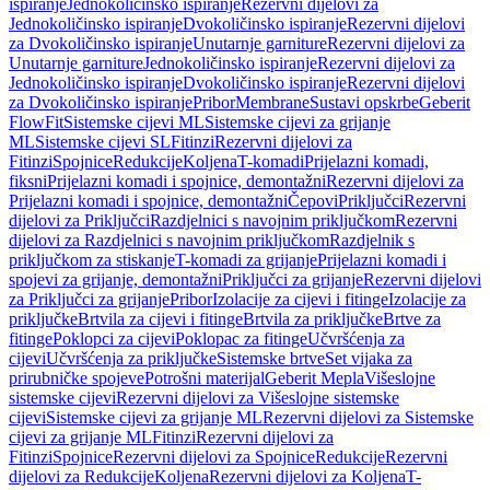
ispiranje
Jednokoličinsko ispiranje
Rezervni dijelovi za
Jednokoličinsko ispiranje
Dvokoličinsko ispiranje
Rezervni dijelovi
za Dvokoličinsko ispiranje
Unutarnje garniture
Rezervni dijelovi za
Unutarnje garniture
Jednokoličinsko ispiranje
Rezervni dijelovi za
Jednokoličinsko ispiranje
Dvokoličinsko ispiranje
Rezervni dijelovi
za Dvokoličinsko ispiranje
Pribor
Membrane
Sustavi opskrbe
Geberit
FlowFit
Sistemske cijevi ML
Sistemske cijevi za grijanje
ML
Sistemske cijevi SL
Fitinzi
Rezervni dijelovi za
Fitinzi
Spojnice
Redukcije
Koljena
T-komadi
Prijelazni komadi,
fiksni
Prijelazni komadi i spojnice, demontažni
Rezervni dijelovi za
Prijelazni komadi i spojnice, demontažni
Čepovi
Priključci
Rezervni
dijelovi za Priključci
Razdjelnici s navojnim priključkom
Rezervni
dijelovi za Razdjelnici s navojnim priključkom
Razdjelnik s
priključkom za stiskanje
T-komadi za grijanje
Prijelazni komadi i
spojevi za grijanje, demontažni
Priključci za grijanje
Rezervni dijelovi
za Priključci za grijanje
Pribor
Izolacije za cijevi i fitinge
Izolacije za
priključke
Brtvila za cijevi i fitinge
Brtvila za priključke
Brtve za
fitinge
Poklopci za cijevi
Poklopac za fitinge
Učvršćenja za
cijevi
Učvršćenja za priključke
Sistemske brtve
Set vijaka za
prirubničke spojeve
Potrošni materijal
Geberit Mepla
Višeslojne
sistemske cijevi
Rezervni dijelovi za Višeslojne sistemske
cijevi
Sistemske cijevi za grijanje ML
Rezervni dijelovi za Sistemske
cijevi za grijanje ML
Fitinzi
Rezervni dijelovi za
Fitinzi
Spojnice
Rezervni dijelovi za Spojnice
Redukcije
Rezervni
dijelovi za Redukcije
Koljena
Rezervni dijelovi za Koljena
T-