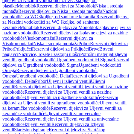
dijelovi za Nazidni vodokotlići za WC školjke, od
plastike
Monoblok
Rezervni dijelovi za Monoblok
Niska i srednja
montaža
Rezervni dijelovi za Niska i srednja montaža
Nazidni
vodokotlići za WC školjke, od sanitarne keramike
Rezervni dijelovi
za Nazidni vodokotlići za WC školjke, od sanitarne
keramike
Monoblok
Rezervni dijelovi za Monoblok
Isplavne cijevi za
nazidne vodokotliće
Rezervni dijelovi za Isplavne cijevi za nazidne
vodokotliće
Visokomontažni
Rezervni dijelovi za
Visokomontažni
Niska i srednja montaža
Pribor
Rezervni dijelovi za
Pribor
Priključci
Rezervni dijelovi za Priključci
Brtve
Brtveni
naglavci
Nazuvice, rozete i zastojni ulošci
Potrošni materijal
Izljevni
ventili
Ugradbeni vodokotlići
Ugradbeni vodokotlići Sigma
Rezervni
dijelovi za Ugradbeni vodokotlići Sigma
Ugradbeni vodokotlići
Omega
Rezervni dijelovi za Ugradbeni vodokotlići
Omega
Ugradbeni vodokotlići Delta
Rezervni dijelovi za Ugradbeni
vodokotlići Delta
Pribor
Uljevni i izljevni ventili
Uljevni
ventili
Rezervni dijelovi za Uljevni ventili
Uljevni ventili za nazidne
vodokotliće
Rezervni dijelovi za Uljevni ventili za nazidne
vodokotliće
Uljevni ventili za ugradbene vodokotliće
Rezervni
dijelovi za Uljevni ventili za ugradbene vodokotliće
Uljevni ventili
za keramičke vodokotliće
Rezervni dijelovi za Uljevni ventili za
keramičke vodokotliće
Uljevni ventili za univerzalne
vodokotlice
Rezervni dijelovi za Uljevni ventili za univerzalne
vodokotlice
Izljevni ventili
Rezervni dijelovi za Izljevni
ventili
Start/stop ispiranje
Rezervni dijelovi za Start/stop