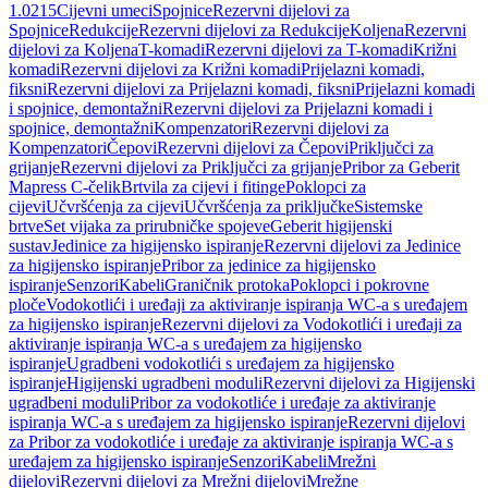
1.0215
Cijevni umeci
Spojnice
Rezervni dijelovi za
Spojnice
Redukcije
Rezervni dijelovi za Redukcije
Koljena
Rezervni
dijelovi za Koljena
T-komadi
Rezervni dijelovi za T-komadi
Križni
komadi
Rezervni dijelovi za Križni komadi
Prijelazni komadi,
fiksni
Rezervni dijelovi za Prijelazni komadi, fiksni
Prijelazni komadi
i spojnice, demontažni
Rezervni dijelovi za Prijelazni komadi i
spojnice, demontažni
Kompenzatori
Rezervni dijelovi za
Kompenzatori
Čepovi
Rezervni dijelovi za Čepovi
Priključci za
grijanje
Rezervni dijelovi za Priključci za grijanje
Pribor za Geberit
Mapress C-čelik
Brtvila za cijevi i fitinge
Poklopci za
cijevi
Učvršćenja za cijevi
Učvršćenja za priključke
Sistemske
brtve
Set vijaka za prirubničke spojeve
Geberit higijenski
sustav
Jedinice za higijensko ispiranje
Rezervni dijelovi za Jedinice
za higijensko ispiranje
Pribor za jedinice za higijensko
ispiranje
Senzori
Kabeli
Graničnik protoka
Poklopci i pokrovne
ploče
Vodokotlići i uređaji za aktiviranje ispiranja WC-a s uređajem
za higijensko ispiranje
Rezervni dijelovi za Vodokotlići i uređaji za
aktiviranje ispiranja WC-a s uređajem za higijensko
ispiranje
Ugradbeni vodokotlići s uređajem za higijensko
ispiranje
Higijenski ugradbeni moduli
Rezervni dijelovi za Higijenski
ugradbeni moduli
Pribor za vodokotliće i uređaje za aktiviranje
ispiranja WC-a s uređajem za higijensko ispiranje
Rezervni dijelovi
za Pribor za vodokotliće i uređaje za aktiviranje ispiranja WC-a s
uređajem za higijensko ispiranje
Senzori
Kabeli
Mrežni
dijelovi
Rezervni dijelovi za Mrežni dijelovi
Mrežne