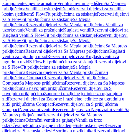
komponente
Cijevne armature
Ventili s ravnim sjedištem
Sa Mapress
priključcima
Ventili s kosim sjedištem
Rezervni dijelovi za Ventili s
kosim sjedištem
S FlowFit priključcima za stiskanje
Rezervni dijelovi
za S FlowFit priključcima za stiskanje
Sa Mepla
priključcima
Rezervni dijelovi za Sa Mepla priključcima
Ventili za
uzorkovanje
Ventili za pražnjenje
Kuglasti ventili
Rezervni dijelovi za
Kuglasti ventili
S FlowFit priključcima za stiskanje
Rezervni dijelovi
za S FlowFit priključcima za stiskanje
Sa Mepla
priključcima
Rezervni dijelovi za Sa Mepla priključcima
Sa Mapress
priključcima
Rezervni dijelovi za Sa Mapress priključcima
Kuglasti
ventili za ugradnju u zid
Rezervni dijelovi za Kuglasti ventili za
ugradnju u zid
S FlowFit priključcima za stiskanje
Rezervni dijelovi
za S FlowFit priključcima za stiskanje
Sa Mepla
priključcima
Rezervni dijelovi za Sa Mepla priključcima
S
priključcima Compact
Rezervni dijelovi za S priključcima
Compact
Sa Mapress priključcima
Rezervni dijelovi za Sa Mapress
priključcima
S navojnim priključcima
Rezervni dijelovi za S
navojnim priključcima
Zaporne i razdjelne jedinice za ugradnju u
zid
Rezervni dijelovi za Zaporne i razdjelne jedinice za ugradnju u
zid
S priključcima Compact
Rezervni dijelovi za S priključcima
Compact
Nepovratni ventili
Rezervni dijelovi za Nepovratni ventili
Sa
Mapress priključcima
Rezervni dijelovi za Sa Mapress
priključcima
Odzračni ventili za grijanje
Ventili za brzo
odzračivanje
Podno grijanje ili hlađenje
Sistemske cijevi
Rezervni
dijelovi za Sistemske cijevi
Asortiman razdjelnika
Rezervni dijelovi