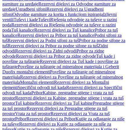
garniture za uređaje
Rezervni dijelovi za Odvodne garniture za
uređaje
Ugradbeni sifoni
Rezervni dijelovi za Ugradbeni
sifoni
Odvodne garniture za korita s funkcijom ispiranja
Izljevni
ventili
Tuševi i kade
Tuševi
Rješenja odvodnje za tuševe u razini
poda
Rezervni dijelovi za Rješenja odvodnje za tuševe u razini
poda
Tuš kanalice
Rezervni dijelovi za Tuš kanalice
Pribor za tuš
kanalice
Rezervni dijelovi za Pribor za tuš kanalice
Podni sifoni za
tuš
Rezervni dijelovi za Podni sifoni za tuš
Pribor za podne sifone za
tuš
Rezervni dijelovi za Pribor za podne sifone za tuš
Zidni
odvodi
Rezervni dijelovi za Zidni odvodi
Pribor za zidne
odvode
Rezervni dijelovi za Pribor za zidne odvode
Tuš kade i
površine za tuširanje
Rezervni dijelovi za Tuš kade i površine za
tuširanje
Površine za tuširanje od mineralnog materijala i Geberit
Duofix montažni elementi
Površine za tuširanje od mineralnog
materijala
Rezervni dijelovi za Površine za tuširanje od mineralnog
materijala
Montažni elementi
Rezervni dijelovi za Montažni
elementi
Specifični odvodi tuš kada
Rezervni dijelovi za Specifični
odvodi tuš kada
Pribor
Kabine, pregradne stijene i vrata za tuš
prostor
Rezervni dijelovi za Kabine, pregradne stijene i vrata za tuš
prostor
Tuš kabine
Rezervni dijelovi za Tuš kabine
Pregradne stijene
za tuš prostor
Rezervni dijelovi za Pregradne stijene za tuš
prostor
Vrata za tuš prostor
Rezervni dijelovi za Vrata za tuš
prostor
Pribor
Rezervni dijelovi za Pribor
Kutije za odlaganje za niše
za tuševe
Rezervni dijelovi za Kutije za odlaganje za niše za
tuševe
Kutije za odlaganje za niše
Rezervni dijelovi za Kutije za