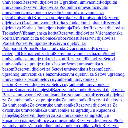
umivaonici
Rezervni dijelovi za Ugradbeni umivaonici
Podpultni
umivaonici
Rezervni dijelovi za Podpultni umivaonici
Kutni
umivaonici
Umivaonici u izvedbi Comfort
Umivaonici za
djecu
Umivaonici
Korita za pranje ruku
Ostali umivaonici
Rezervni
dijelovi za Ostali umivaonici
Korita s funkcijom ispiranja
Rezervni
dijelovi za Korita s funkcijom ispiranja
Trokaderi
Rezervni dijelovi za
Trokaderi
Višenamjenska korita
Rezervni dijelovi za Višenamjenska
korita
Umivaonici za učionice
Pribor
Podesti
Rezervni dijelovi za
Podesti
Podesti
Polupodesti
Rezervni dijelovi za
Polupodesti
Pribor
Poklopci odvoda
Držači ručnika
Pričvrsni
materijali
Dekorativni zasloni
Setovi umivaonika s bazom
Setovi
umivaonika za pranje ruku s bazom
Rezervni dijelovi za Setovi
umivaonika za pranje ruku s bazom
Setovi umivaonika s
bazom
Rezervni dijelovi za Setovi umivaonika s bazom
Setovi
ugradnog umivaonika s bazom
Rezervni dijelovi za Setovi ugradnog
umivaonika s bazom
Setovi ugradbenih umivaonika s
bazom
Rezervni dijelovi za Setovi ugradbenih umivaonika s
bazom
Kupaonski namještaj
Baze za umivaonike
Rezervni dijelovi za
Baze za umivaonike
Za umivaonike za pranje ruku
Rezervni dijelovi
za Za umivaonike za pranje ruku
Za umivaonike
Rezervni dijelovi za
Za umivaonike
Za dvostruke umivaonike
Rezervni dijelovi za Za
dvostruke umivaonike
Za umivaonike za ugradnju u kupaonski
namještaj
Rezervni dijelovi za Za umivaonike za ugradnju u
kupaonski namještaj
Ploče za umivaonike
Rezervni dijelovi za Ploče
za umivaonike
Za nadpultne umivaonike u obliku zdjele
Rezervni