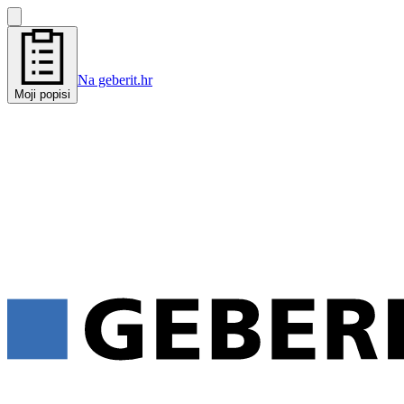
Na geberit.hr
Moji popisi