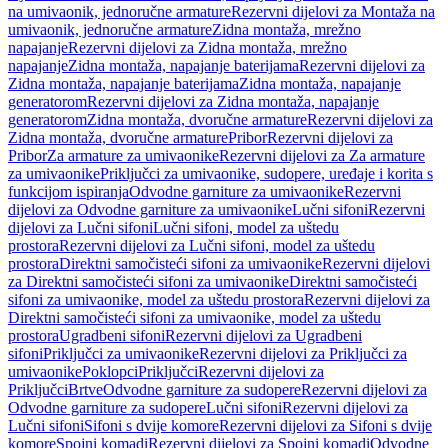
na umivaonik, jednoručne armature
Rezervni dijelovi za Montaža na
umivaonik, jednoručne armature
Zidna montaža, mrežno
napajanje
Rezervni dijelovi za Zidna montaža, mrežno
napajanje
Zidna montaža, napajanje baterijama
Rezervni dijelovi za
Zidna montaža, napajanje baterijama
Zidna montaža, napajanje
generatorom
Rezervni dijelovi za Zidna montaža, napajanje
generatorom
Zidna montaža, dvoručne armature
Rezervni dijelovi za
Zidna montaža, dvoručne armature
Pribor
Rezervni dijelovi za
Pribor
Za armature za umivaonike
Rezervni dijelovi za Za armature
za umivaonike
Priključci za umivaonike, sudopere, uređaje i korita s
funkcijom ispiranja
Odvodne garniture za umivaonike
Rezervni
dijelovi za Odvodne garniture za umivaonike
Lučni sifoni
Rezervni
dijelovi za Lučni sifoni
Lučni sifoni, model za uštedu
prostora
Rezervni dijelovi za Lučni sifoni, model za uštedu
prostora
Direktni samočisteći sifoni za umivaonike
Rezervni dijelovi
za Direktni samočisteći sifoni za umivaonike
Direktni samočisteći
sifoni za umivaonike, model za uštedu prostora
Rezervni dijelovi za
Direktni samočisteći sifoni za umivaonike, model za uštedu
prostora
Ugradbeni sifoni
Rezervni dijelovi za Ugradbeni
sifoni
Priključci za umivaonike
Rezervni dijelovi za Priključci za
umivaonike
Poklopci
Priključci
Rezervni dijelovi za
Priključci
Brtve
Odvodne garniture za sudopere
Rezervni dijelovi za
Odvodne garniture za sudopere
Lučni sifoni
Rezervni dijelovi za
Lučni sifoni
Sifoni s dvije komore
Rezervni dijelovi za Sifoni s dvije
komore
Spojni komadi
Rezervni dijelovi za Spojni komadi
Odvodne