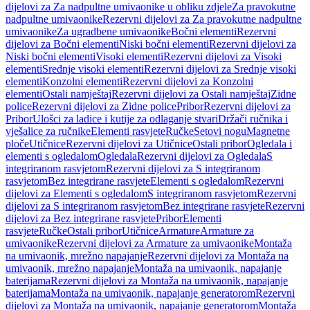
dijelovi za Za nadpultne umivaonike u obliku zdjele
Za pravokutne
nadpultne umivaonike
Rezervni dijelovi za Za pravokutne nadpultne
umivaonike
Za ugradbene umivaonike
Bočni elementi
Rezervni
dijelovi za Bočni elementi
Niski bočni elementi
Rezervni dijelovi za
Niski bočni elementi
Visoki elementi
Rezervni dijelovi za Visoki
elementi
Srednje visoki elementi
Rezervni dijelovi za Srednje visoki
elementi
Konzolni elementi
Rezervni dijelovi za Konzolni
elementi
Ostali namještaj
Rezervni dijelovi za Ostali namještaj
Zidne
police
Rezervni dijelovi za Zidne police
Pribor
Rezervni dijelovi za
Pribor
Ulošci za ladice i kutije za odlaganje stvari
Držači ručnika i
vješalice za ručnike
Elementi rasvjete
Ručke
Setovi nogu
Magnetne
ploče
Utičnice
Rezervni dijelovi za Utičnice
Ostali pribor
Ogledala i
elementi s ogledalom
Ogledala
Rezervni dijelovi za Ogledala
S
integriranom rasvjetom
Rezervni dijelovi za S integriranom
rasvjetom
Bez integrirane rasvjete
Elementi s ogledalom
Rezervni
dijelovi za Elementi s ogledalom
S integriranom rasvjetom
Rezervni
dijelovi za S integriranom rasvjetom
Bez integrirane rasvjete
Rezervni
dijelovi za Bez integrirane rasvjete
Pribor
Elementi
rasvjete
Ručke
Ostali pribor
Utičnice
Armature
Armature za
umivaonike
Rezervni dijelovi za Armature za umivaonike
Montaža
na umivaonik, mrežno napajanje
Rezervni dijelovi za Montaža na
umivaonik, mrežno napajanje
Montaža na umivaonik, napajanje
baterijama
Rezervni dijelovi za Montaža na umivaonik, napajanje
baterijama
Montaža na umivaonik, napajanje generatorom
Rezervni
dijelovi za Montaža na umivaonik, napajanje generatorom
Montaža