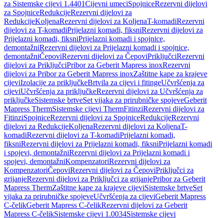
za Sistemske cijevi 1.4401
Cijevni umeci
Spojnice
Rezervni dijelovi
za Spojnice
Redukcije
Rezervni dijelovi za
Redukcije
Koljena
Rezervni dijelovi za Koljena
T-komadi
Rezervni
dijelovi za T-komadi
Prijelazni komadi, fiksni
Rezervni dijelovi za
Prijelazni komadi, fiksni
Prijelazni komadi i spojnice,
demontažni
Rezervni dijelovi za Prijelazni komadi i spojnice,
demontažni
Čepovi
Rezervni dijelovi za Čepovi
Priključci
Rezervni
dijelovi za Priključci
Pribor za Geberit Mapress inox
Rezervni
dijelovi za Pribor za Geberit Mapress inox
Zaštitne kape za krajeve
cijevi
Izolacije za priključke
Brtvila za cijevi i fitinge
Učvršćenja za
cijevi
Učvršćenja za priključke
Rezervni dijelovi za Učvršćenja za
priključke
Sistemske brtve
Set vijaka za prirubničke spojeve
Geberit
Mapress Therm
Sistemske cijevi Therm
Fitinzi
Rezervni dijelovi za
Fitinzi
Spojnice
Rezervni dijelovi za Spojnice
Redukcije
Rezervni
dijelovi za Redukcije
Koljena
Rezervni dijelovi za Koljena
T-
komadi
Rezervni dijelovi za T-komadi
Prijelazni komadi,
fiksni
Rezervni dijelovi za Prijelazni komadi, fiksni
Prijelazni komadi
i spojevi, demontažni
Rezervni dijelovi za Prijelazni komadi i
spojevi, demontažni
Kompenzatori
Rezervni dijelovi za
Kompenzatori
Čepovi
Rezervni dijelovi za Čepovi
Priključci za
grijanje
Rezervni dijelovi za Priključci za grijanje
Pribor za Geberit
Mapress Therm
Zaštitne kape za krajeve cijevi
Sistemske brtve
Set
vijaka za prirubničke spojeve
Učvršćenja za cijevi
Geberit Mapress
C-čelik
Geberit Mapress C-čelik
Rezervni dijelovi za Geberit
Mapress C-čelik
Sistemske cijevi 1.0034
Sistemske cijevi