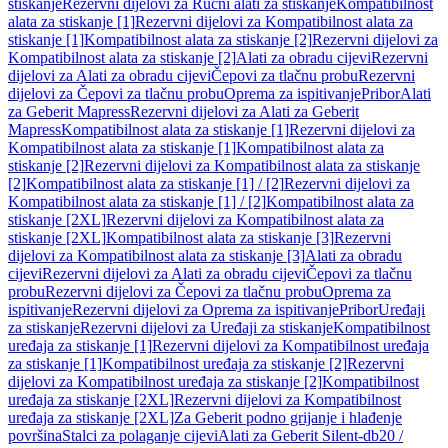
stiskanje
Rezervni dijelovi za Ručni alati za stiskanje
Kompatibilnost
alata za stiskanje [1]
Rezervni dijelovi za Kompatibilnost alata za
stiskanje [1]
Kompatibilnost alata za stiskanje [2]
Rezervni dijelovi za
Kompatibilnost alata za stiskanje [2]
Alati za obradu cijevi
Rezervni
dijelovi za Alati za obradu cijevi
Čepovi za tlačnu probu
Rezervni
dijelovi za Čepovi za tlačnu probu
Oprema za ispitivanje
Pribor
Alati
za Geberit Mapress
Rezervni dijelovi za Alati za Geberit
Mapress
Kompatibilnost alata za stiskanje [1]
Rezervni dijelovi za
Kompatibilnost alata za stiskanje [1]
Kompatibilnost alata za
stiskanje [2]
Rezervni dijelovi za Kompatibilnost alata za stiskanje
[2]
Kompatibilnost alata za stiskanje [1] / [2]
Rezervni dijelovi za
Kompatibilnost alata za stiskanje [1] / [2]
Kompatibilnost alata za
stiskanje [2XL]
Rezervni dijelovi za Kompatibilnost alata za
stiskanje [2XL]
Kompatibilnost alata za stiskanje [3]
Rezervni
dijelovi za Kompatibilnost alata za stiskanje [3]
Alati za obradu
cijevi
Rezervni dijelovi za Alati za obradu cijevi
Čepovi za tlačnu
probu
Rezervni dijelovi za Čepovi za tlačnu probu
Oprema za
ispitivanje
Rezervni dijelovi za Oprema za ispitivanje
Pribor
Uređaji
za stiskanje
Rezervni dijelovi za Uređaji za stiskanje
Kompatibilnost
uređaja za stiskanje [1]
Rezervni dijelovi za Kompatibilnost uređaja
za stiskanje [1]
Kompatibilnost uređaja za stiskanje [2]
Rezervni
dijelovi za Kompatibilnost uređaja za stiskanje [2]
Kompatibilnost
uređaja za stiskanje [2XL]
Rezervni dijelovi za Kompatibilnost
uređaja za stiskanje [2XL]
Za Geberit podno grijanje i hlađenje
površina
Stalci za polaganje cijevi
Alati za Geberit Silent-db20 /