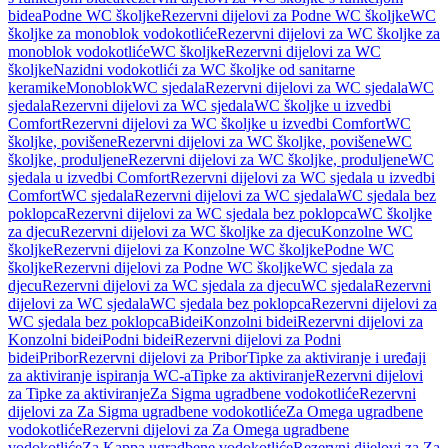
bidea
Podne WC školjke
Rezervni dijelovi za Podne WC školjke
WC
školjke za monoblok vodokotliće
Rezervni dijelovi za WC školjke za
monoblok vodokotliće
WC školjke
Rezervni dijelovi za WC
školjke
Nazidni vodokotlići za WC školjke od sanitarne
keramike
Monoblok
WC sjedala
Rezervni dijelovi za WC sjedala
WC
sjedala
Rezervni dijelovi za WC sjedala
WC školjke u izvedbi
Comfort
Rezervni dijelovi za WC školjke u izvedbi Comfort
WC
školjke, povišene
Rezervni dijelovi za WC školjke, povišene
WC
školjke, produljene
Rezervni dijelovi za WC školjke, produljene
WC
sjedala u izvedbi Comfort
Rezervni dijelovi za WC sjedala u izvedbi
Comfort
WC sjedala
Rezervni dijelovi za WC sjedala
WC sjedala bez
poklopca
Rezervni dijelovi za WC sjedala bez poklopca
WC školjke
za djecu
Rezervni dijelovi za WC školjke za djecu
Konzolne WC
školjke
Rezervni dijelovi za Konzolne WC školjke
Podne WC
školjke
Rezervni dijelovi za Podne WC školjke
WC sjedala za
djecu
Rezervni dijelovi za WC sjedala za djecu
WC sjedala
Rezervni
dijelovi za WC sjedala
WC sjedala bez poklopca
Rezervni dijelovi za
WC sjedala bez poklopca
Bidei
Konzolni bidei
Rezervni dijelovi za
Konzolni bidei
Podni bidei
Rezervni dijelovi za Podni
bidei
Pribor
Rezervni dijelovi za Pribor
Tipke za aktiviranje i uređaji
za aktiviranje ispiranja WC-a
Tipke za aktiviranje
Rezervni dijelovi
za Tipke za aktiviranje
Za Sigma ugradbene vodokotliće
Rezervni
dijelovi za Za Sigma ugradbene vodokotliće
Za Omega ugradbene
vodokotliće
Rezervni dijelovi za Za Omega ugradbene
vodokotliće
Za Kappa ugradbene vodokotliće
Rezervni dijelovi za Za