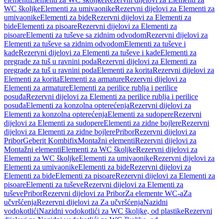
WC školjke
Elementi za umivaonike
Rezervni dijelovi za Elementi za
umivaonike
Elementi za bide
Rezervni dijelovi za Elementi za
bide
Elementi za pisoare
Rezervni dijelovi za Elementi za
pisoare
Elementi za tuševe sa zidnim odvodom
Rezervni dijelovi za
Elementi za tuševe sa zidnim odvodom
Elementi za tuševe i
kade
Rezervni dijelovi za Elementi za tuševe i kade
Elementi za
pregrade za tuš u ravnini poda
Rezervni dijelovi za Elementi za
pregrade za tuš u ravnini poda
Elementi za korita
Rezervni dijelovi za
Elementi za korita
Elementi za armature
Rezervni dijelovi za
Elementi za armature
Elementi za perilice rublja i perilice
posuđa
Rezervni dijelovi za Elementi za perilice rublja i perilice
posuđa
Elementi za konzolna opterećenja
Rezervni dijelovi za
Elementi za konzolna opterećenja
Elementi za sudopere
Rezervni
dijelovi za Elementi za sudopere
Elementi za zidne bojlere
Rezervni
dijelovi za Elementi za zidne bojlere
Pribor
Rezervni dijelovi za
Pribor
Geberit Kombifix
Montažni elementi
Rezervni dijelovi za
Montažni elementi
Elementi za WC školjke
Rezervni dijelovi za
Elementi za WC školjke
Elementi za umivaonike
Rezervni dijelovi za
Elementi za umivaonike
Elementi za bide
Rezervni dijelovi za
Elementi za bide
Elementi za pisoare
Rezervni dijelovi za Elementi za
pisoare
Elementi za tuševe
Rezervni dijelovi za Elementi za
tuševe
Pribor
Rezervni dijelovi za Pribor
Za elemente WC-a
Za
učvršćenja
Rezervni dijelovi za Za učvršćenja
Nazidni
vodokotlići
Nazidni vodokotlići za WC školjke, od plastike
Rezervni