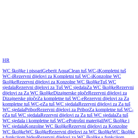
HR
WC školjke i pisoari
Geberit AquaClean tuš WC-i
Kompletni tuš
WC-i
Rezervni dijelovi za Kompletni tuš WC-i
Konzolne WC
školjke
Rezervni dijelovi za Konzolne WC školjke
Tuš WC
sjedala
Rezervni dijelovi za Tuš WC sjedala
Za WC školjke
Rezervni
dijelovi za Za WC školjke
Dizajnerske ploče
Rezervni dijelovi za
Dizajnerske ploče
Za kompletne tuš WC-e
Rezervni dijelovi za Za
kompletne tuš WC-e
Za tuš WC sjedala
Rezervni dijelovi za Za tuš
WC sjedala
Pribor
Rezervni dijelovi za Pribor
Za kompletne tuš WC-
e
Za tuš WC sjedala
Rezervni dijelovi za Za tuš WC sjedala
Za tuš
WC sjedala i kompletne tuš WC-e
Potrošni materijali
WC školjke i
WC sjedala
Konzolne WC školjke
Rezervni dijelovi za Konzolne
WC školjke
WC školjke
Rezervni dijelovi za WC školjke
WC školjke
s funkcijom bidea
Rezervni dijelovi za WC školjke s funkcijom