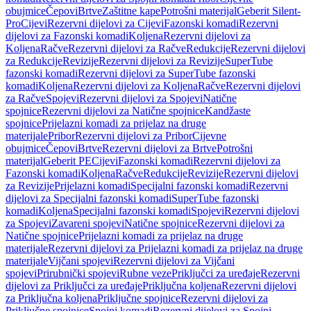
obujmice
Čepovi
Brtve
Zaštitne kape
Potrošni materijal
Geberit Silent-
Pro
Cijevi
Rezervni dijelovi za Cijevi
Fazonski komadi
Rezervni
dijelovi za Fazonski komadi
Koljena
Rezervni dijelovi za
Koljena
Račve
Rezervni dijelovi za Račve
Redukcije
Rezervni dijelovi
za Redukcije
Revizije
Rezervni dijelovi za Revizije
SuperTube
fazonski komadi
Rezervni dijelovi za SuperTube fazonski
komadi
Koljena
Rezervni dijelovi za Koljena
Račve
Rezervni dijelovi
za Račve
Spojevi
Rezervni dijelovi za Spojevi
Natične
spojnice
Rezervni dijelovi za Natične spojnice
Kandžaste
spojnice
Prijelazni komadi za prijelaz na druge
materijale
Pribor
Rezervni dijelovi za Pribor
Cijevne
obujmice
Čepovi
Brtve
Rezervni dijelovi za Brtve
Potrošni
materijal
Geberit PE
Cijevi
Fazonski komadi
Rezervni dijelovi za
Fazonski komadi
Koljena
Račve
Redukcije
Revizije
Rezervni dijelovi
za Revizije
Prijelazni komadi
Specijalni fazonski komadi
Rezervni
dijelovi za Specijalni fazonski komadi
SuperTube fazonski
komadi
Koljena
Specijalni fazonski komadi
Spojevi
Rezervni dijelovi
za Spojevi
Zavareni spojevi
Natične spojnice
Rezervni dijelovi za
Natične spojnice
Prijelazni komadi za prijelaz na druge
materijale
Rezervni dijelovi za Prijelazni komadi za prijelaz na druge
materijale
Vijčani spojevi
Rezervni dijelovi za Vijčani
spojevi
Prirubnički spojevi
Rubne veze
Priključci za uređaje
Rezervni
dijelovi za Priključci za uređaje
Priključna koljena
Rezervni dijelovi
za Priključna koljena
Priključne spojnice
Rezervni dijelovi za
Priključne spojnice
Spojni komadi
Rezervni dijelovi za Spojni