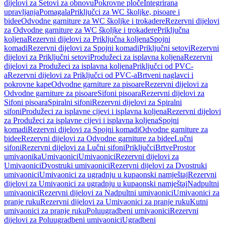
dijelovi za Setovi za obnovu
Pokrovne ploče
Integrirana
upravljanja
Pomagala
Priključci za WC školjke, pisoare i
bidee
Odvodne garniture za WC školjke i trokadere
Rezervni dijelovi
za Odvodne garniture za WC školjke i trokadere
Priključna
koljena
Rezervni dijelovi za Priključna koljena
Spojni
komadi
Rezervni dijelovi za Spojni komadi
Priključni setovi
Rezervni
dijelovi za Priključni setovi
Produžeci za isplavna koljena
Rezervni
dijelovi za Produžeci za isplavna koljena
Priključci od PVC-
a
Rezervni dijelovi za Priključci od PVC-a
Brtveni naglavci i
pokrovne kape
Odvodne garniture za pisoare
Rezervni dijelovi za
Odvodne garniture za pisoare
Sifoni pisoara
Rezervni dijelovi za
Sifoni pisoara
Spiralni sifoni
Rezervni dijelovi za Spiralni
sifoni
Produžeci za isplavne cijevi i isplavna koljena
Rezervni dijelovi
za Produžeci za isplavne cijevi i isplavna koljena
Spojni
komadi
Rezervni dijelovi za Spojni komadi
Odvodne garniture za
bidee
Rezervni dijelovi za Odvodne garniture za bidee
Lučni
sifoni
Rezervni dijelovi za Lučni sifoni
Priključci
Brtve
Prostor
umivaonika
Umivaonici
Umivaonici
Rezervni dijelovi za
Umivaonici
Dvostruki umivaonici
Rezervni dijelovi za Dvostruki
umivaonici
Umivaonici za ugradnju u kupaonski namještaj
Rezervni
dijelovi za Umivaonici za ugradnju u kupaonski namještaj
Nadpultni
umivaonici
Rezervni dijelovi za Nadpultni umivaonici
Umivaonici za
pranje ruku
Rezervni dijelovi za Umivaonici za pranje ruku
Kutni
umivaonici za pranje ruku
Poluugradbeni umivaonici
Rezervni
dijelovi za Poluugradbeni umivaonici
Ugradbeni