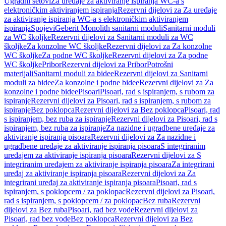
Ugradni setovi
Za uređaje za aktiviranje ispiranja WC-a s
elektroničkim aktiviranjem ispiranja
Rezervni dijelovi za Za uređaje
za aktiviranje ispiranja WC-a s elektroničkim aktiviranjem
ispiranja
Spojevi
Geberit Monolith sanitarni moduli
Sanitarni moduli
za WC školjke
Rezervni dijelovi za Sanitarni moduli za WC
školjke
Za konzolne WC školjke
Rezervni dijelovi za Za konzolne
WC školjke
Za podne WC školjke
Rezervni dijelovi za Za podne
WC školjke
Pribor
Rezervni dijelovi za Pribor
Potrošni
materijali
Sanitarni moduli za bidee
Rezervni dijelovi za Sanitarni
moduli za bidee
Za konzolne i podne bidee
Rezervni dijelovi za Za
konzolne i podne bidee
Pisoari
Pisoari, rad s ispiranjem, s rubom za
ispiranje
Rezervni dijelovi za Pisoari, rad s ispiranjem, s rubom za
ispiranje
Bez poklopca
Rezervni dijelovi za Bez poklopca
Pisoari, rad
s ispiranjem, bez ruba za ispiranje
Rezervni dijelovi za Pisoari, rad s
ispiranjem, bez ruba za ispiranje
Za nazidne i ugradbene uređaje za
aktiviranje ispiranja pisoara
Rezervni dijelovi za Za nazidne i
ugradbene uređaje za aktiviranje ispiranja pisoara
S integriranim
uređajem za aktiviranje ispiranja pisoara
Rezervni dijelovi za S
integriranim uređajem za aktiviranje ispiranja pisoara
Za integrirani
uređaj za aktiviranje ispiranja pisoara
Rezervni dijelovi za Za
integrirani uređaj za aktiviranje ispiranja pisoara
Pisoari, rad s
ispiranjem, s poklopcem / za poklopac
Rezervni dijelovi za Pisoari,
rad s ispiranjem, s poklopcem / za poklopac
Bez ruba
Rezervni
dijelovi za Bez ruba
Pisoari, rad bez vode
Rezervni dijelovi za
Pisoari, rad bez vode
Bez poklopca
Rezervni dijelovi za Bez