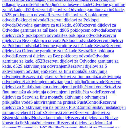
odlaganje za niše
Pribor
Priključci za tuševe i kade
Odvodne garniture
za tuš kade, d52
Rezervni dijelovi za Odvodne garniture za tuš kade,
d52
S poklopcem odvoda
Rezervni dijelovi za S poklopcem
odvoda
Poklopci odvoda
Rezervni dijelovi za Poklopci
odvoda
Odvodne garniture za tuš kade, d90
Rezervni dijelovi za
Odvodne garniture za tuš kade, d90
S poklopcem odvoda
Rezervni
dijelovi za S poklopcem odvoda
Bez poklopca odvoda
Rezervni
dijelovi za Bez poklopca odvoda
Poklopci odvoda
Rezervni dijelovi
za Poklopci odvoda
Odvodne garniture za tuš kade Sestra
Rezervni
dijelovi za Odvodne garniture za tuš kade Sestra
Bez poklopca
odvoda
Rezervni dijelovi za Bez poklopca odvoda
Odvodne
garniture za kade, d52
Rezervni dijelovi za Odvodne garniture za
kade, d52
S aktiviranjem odvrtanjem
Rezervni dijelovi za S
aktiviranjem odvrtanjem
Setovi za finu montažu aktiviranja
odvrtanjem
Rezervni dijelovi za Setovi za finu montažu aktiviranja
odvrtanjem
S aktiviranjem odvrtanjem i priključkom vode
Rezervni
dijelovi za S aktiviranjem odvrtanjem i priključkom vode
Setovi za
finu montažu aktiviranja odvrtanjem i priključka vode
Rezervni
dijelovi za Setovi za finu montažu aktiviranja odvrtanjem i
priključka vode
S aktiviranjem na pritisak PushControl
Rezervni
dijelovi za S aktiviranjem na pritisak PushControl
Sustavi instalacije i
ispiranja
Geberit Duofix
Sistemski zidovi
Rezervni dijelovi za
Sistemski zidovi
Nosive konstrukcije
Rezervni dijelovi za Nosive
konstrukcije
Montažni elementi
Rezervni dijelovi za Montažni
elementi
Elementi za WC školjke
Rezervni dijelovi za Elementi za