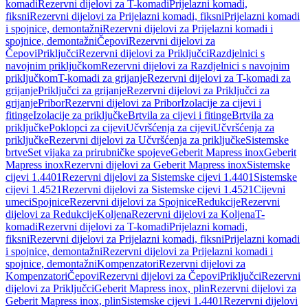
komadi
Rezervni dijelovi za T-komadi
Prijelazni komadi,
fiksni
Rezervni dijelovi za Prijelazni komadi, fiksni
Prijelazni komadi
i spojnice, demontažni
Rezervni dijelovi za Prijelazni komadi i
spojnice, demontažni
Čepovi
Rezervni dijelovi za
Čepovi
Priključci
Rezervni dijelovi za Priključci
Razdjelnici s
navojnim priključkom
Rezervni dijelovi za Razdjelnici s navojnim
priključkom
T-komadi za grijanje
Rezervni dijelovi za T-komadi za
grijanje
Priključci za grijanje
Rezervni dijelovi za Priključci za
grijanje
Pribor
Rezervni dijelovi za Pribor
Izolacije za cijevi i
fitinge
Izolacije za priključke
Brtvila za cijevi i fitinge
Brtvila za
priključke
Poklopci za cijevi
Učvršćenja za cijevi
Učvršćenja za
priključke
Rezervni dijelovi za Učvršćenja za priključke
Sistemske
brtve
Set vijaka za prirubničke spojeve
Geberit Mapress inox
Geberit
Mapress inox
Rezervni dijelovi za Geberit Mapress inox
Sistemske
cijevi 1.4401
Rezervni dijelovi za Sistemske cijevi 1.4401
Sistemske
cijevi 1.4521
Rezervni dijelovi za Sistemske cijevi 1.4521
Cijevni
umeci
Spojnice
Rezervni dijelovi za Spojnice
Redukcije
Rezervni
dijelovi za Redukcije
Koljena
Rezervni dijelovi za Koljena
T-
komadi
Rezervni dijelovi za T-komadi
Prijelazni komadi,
fiksni
Rezervni dijelovi za Prijelazni komadi, fiksni
Prijelazni komadi
i spojnice, demontažni
Rezervni dijelovi za Prijelazni komadi i
spojnice, demontažni
Kompenzatori
Rezervni dijelovi za
Kompenzatori
Čepovi
Rezervni dijelovi za Čepovi
Priključci
Rezervni
dijelovi za Priključci
Geberit Mapress inox, plin
Rezervni dijelovi za
Geberit Mapress inox, plin
Sistemske cijevi 1.4401
Rezervni dijelovi