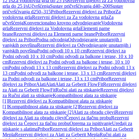
12 l/s
Za vodolovna grla do 25 l/s
Rezervni dijelovi za Za vodolovna
grla do 25 l/s
Učvršćenja
Sustav pričvršćivanja d40–200
Sustav
pričvršćivanja d250–315
Pribor
Rezervni dijelovi za Pribor
Za
vodolovna grla
Rezervni dijelovi za Za vodolovna grla
Za
učvršćenja
Konvencionalno krovno odvodnjavanje
Vodolovna
grla
Rezervni dijelovi za Vodolovna grla
Elementi parne
brane
Rezervni dijelovi za Elementi parne brane
Pribor
Rezervni
dijelovi za Pribor
Podna odvodnja
Odvodnjavanje unutarnjih i
vanjskih površina
Rezervni dijelovi za Odvodnjavanje unutarnjih i
vanjskih površina
Podni odvodi 10 x 10 cm
Rezervni dijelovi za
Podni odvodi 10 x 10 cm
Podni odvodi za balkone i terase, 10 x 10
cm
Rezervni dijelovi za Podni odvodi za balkone i terase, 10 x 10
cm
Podni odvodi 13 x 13 cm
Rezervni dijelovi za Podni odvodi 13 x
13 cm
Podni odvodi za balkone i terase, 13 x 13 cm
Rezervni dijelovi
za Podni odvodi za balkone i terase, 13 x 13 cm
Pribor
Rezervni
dijelovi za Pribor
Alati
Alati
Alati za Geberit FlowFit
Rezervni dijelovi
za Alati za Geberit FlowFit
Ručni alati za stiskanje
Rezervni dijelovi
za Ručni alati za stiskanje
Kompatibilnost alata za stiskanje
[1]
Rezervni dijelovi za Kompatibilnost alata za stiskanje
[1]
Kompatibilnost alata za stiskanje [2]
Rezervni dijelovi za
Kompatibilnost alata za stiskanje [2]
Alati za obradu cijevi
Rezervni
dijelovi za Alati za obradu cijevi
Čepovi za tlačnu probu
Rezervni
dijelovi za Čepovi za tlačnu probu
Oprema za ispitivanje
Uređaji za
stiskanje s alatima
Pribor
Rezervni dijelovi za Pribor
Alati za Geberit
Mepla
Rezervni dijelovi za Alati za Geberit Mepla
Ručni alati za