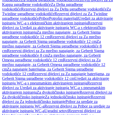
Kappa ugradbene vodokotliće
Za Delta ugradbene
vodokotliće
Rezervni dijelovi za Za Delta ugradbene vodokotliće
Za
Twinline ugradbene vodokotliće
Rezervni dijelovi za Za Twinline
ugradbene vodokotliće
Pribor
Potrošni materijali
Uređaji za aktiviranje
ispiranja WC-a s elektroničkim aktiviranjem ispiranja
Rezervni
dijelovi za Uređaji za aktiviranje ispiranja WC-a s elektroničkim
aktiviranjem ispiranja
Za mrežno napajanje, za Geberit Sigma
ugradbene vodokotliće 12 cm
Rezervni dijelovi za Za mrežno
napajanje, za Geberit Sigma ugradbene vodokotliće 12 cm
Za
mrežno napajanje, za Geberit Sigma ugradbene vodokotliće 8
cm
Rezervni dijelovi za Za mrežno napajanje, za Geberit Sigma
ugradbene vodokotliće 8 cm
Za mrežno napajanje, za Geberit
Omega ugradbene vodokotliće 12 cm
Rezervni dijelovi za Za
mrežno napajanje, za Geberit Omega ugradbene vodokotliće 12
cm
Za napajanje baterijama, za Geberit Sigma ugradbene
vodokotliće 12 cm
Rezervni dijelovi za Za napajanje baterijama, za
Geberit Sigma ugradbene vodokotliće 12 cm
Uređaji za aktiviranje
ispiranja WC-a s pneumatskim aktiviranjem ispiranja
Rezervni
dijelovi za Uređaji za aktiviranje ispiranja WC-a s pneumatskim
aktiviranjem ispiranja
Za dvokoličinsko ispiranje
Rezervni dijelovi za
Za dvokoličinsko ispiranje
Za jednokoličinsko ispiranje
Rezervni
dijelovi za Za jednokoličinsko ispiranje
Pribor za uređaje za
aktiviranje ispiranja WC-a
Rezervni dijelovi za Pribor za uređaje za
aktiviranje ispiranja WC-a
Ugradni setovi
Rezervni dijelovi za