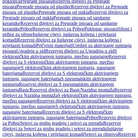
poklopca
Pregrade pisoara
Rezervni dijelovi za Pregrade
pisoara
Pregrade pisoara od plastike
Rezervni dijelovi za Pregrade
pisoara od plastike
Pregrade pisoara od stakla
Rezervni dijelovi za
Pregrade pisoara od stakla
Pregrade pisoara od sanitarne
keramike
Rezervni dijelovi za Pregrade pisoara od sanitarne
keramike
Pribor
Rezervni dijelovi za Pribor
Poklopac pisoara
Sifoni i
pribor za sifone
Isplavne cijevi, isplavna koljena i prijelazni
komadi
Rezervni dijelovi za Isplavne cijevi, isplavna koljena i
prijelazni komadi
Pričvrsni materijali
Uređaji za aktiviranje ispiranja
pisoara
Ugradnja u zid
Rezervni dijelovi za Ugradnja u zid
S
elektroničkim aktiviranjem ispiranja, mrežno napajanje
Rezervni
dijelovi za S elektroničkim aktiviranjem ispiranja, mrežno
napajanje
S elektroničkim aktiviranjem ispiranja, napajanje
baterijama
Rezervni dijelovi za S elektroničkim aktiviranjem
ispiranja, napajanje baterijama
S pneumatskim aktiviranjem
ispiranja
Rezervni dijelovi za S pneumatskim aktiviranjem
ispiranja
Basic
Rezervni dijelovi za Basic
Nazidna montaža
Rezervni
dijelovi za Nazidna montaža
S elektroničkim aktiviranjem ispiranja,
mrežno napajanje
Rezervni dijelovi za S elektroničkim aktiviranjem
ispiranja, mrežno napajanje
S elektroničkim aktiviranjem ispiranja,
napajanje baterijama
Rezervni dijelovi za S elektroničkim
aktiviranjem ispiranja, napajanje baterijama
Pribor
Rezervni dijelovi
za Pribor
Setovi za grubu gradnju i setovi za preradu
Rezervni
dijelovi za Setovi za grubu gradnju i setovi za preradu
Isplavne
cijevi, isplavna koljena i prijelazni komadi
Setovi za obnovu
Rezervni