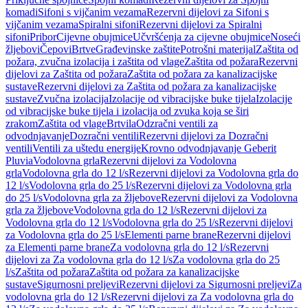
komadi
Sifoni s vijčanim vezama
Rezervni dijelovi za Sifoni s
vijčanim vezama
Spiralni sifoni
Rezervni dijelovi za Spiralni
sifoni
Pribor
Cijevne obujmice
Učvršćenja za cijevne obujmice
Noseći
žljebovi
Čepovi
Brtve
Građevinske zaštite
Potrošni materijal
Zaštita od
požara, zvučna izolacija i zaštita od vlage
Zaštita od požara
Rezervni
dijelovi za Zaštita od požara
Zaštita od požara za kanalizacijske
sustave
Rezervni dijelovi za Zaštita od požara za kanalizacijske
sustave
Zvučna izolacija
Izolacije od vibracijske buke tijela
Izolacije
od vibracijske buke tijela i izolacija od zvuka koja se širi
zrakom
Zaštita od vlage
Brtvila
Odzračni ventili za
odvodnjavanje
Dozračni ventili
Rezervni dijelovi za Dozračni
ventili
Ventili za uštedu energije
Krovno odvodnjavanje Geberit
Pluvia
Vodolovna grla
Rezervni dijelovi za Vodolovna
grla
Vodolovna grla do 12 l/s
Rezervni dijelovi za Vodolovna grla do
12 l/s
Vodolovna grla do 25 l/s
Rezervni dijelovi za Vodolovna grla
do 25 l/s
Vodolovna grla za žljebove
Rezervni dijelovi za Vodolovna
grla za žljebove
Vodolovna grla do 12 l/s
Rezervni dijelovi za
Vodolovna grla do 12 l/s
Vodolovna grla do 25 l/s
Rezervni dijelovi
za Vodolovna grla do 25 l/s
Elementi parne brane
Rezervni dijelovi
za Elementi parne brane
Za vodolovna grla do 12 l/s
Rezervni
dijelovi za Za vodolovna grla do 12 l/s
Za vodolovna grla do 25
l/s
Zaštita od požara
Zaštita od požara za kanalizacijske
sustave
Sigurnosni preljevi
Rezervni dijelovi za Sigurnosni preljevi
Za
vodolovna grla do 12 l/s
Rezervni dijelovi za Za vodolovna grla do