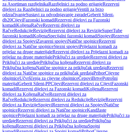
za Asortiman razdjelnika
Razdjelnici za podno grijanje
Rezervni
dijelovi za Razdjelnici za podno grijanje
Ventili za brzo
odzračivanje
Sustavi za odvodnjavanje zgrade
Geberit Silent-
db20
Cijevi
Fazonski komadi
Rezervni dijelovi za Fazonski
komadi
Koljena
Račve
Rezervni dijelovi za
Račve
Redukcije
Revizije
Rezervni dijelovi za Revizije
SuperTube
fazonski komadi
Koljena
Specijalni fazonski komadi
Spojevi
Rezervni
dijelovi za Spojevi
Zavareni spojevi
Natične spojnice
Rezervni
dijelovi za Natične spojnice
Stezni spojevi
Prijelazni komadi za
prijelaz na druge materijale
Rezervni dijelovi za Prijelazni komadi za
prijelaz na druge materijale
Priključci za uređaje
Rezervni dijelovi za
Priključci za uređaje
Priključna koljena
Rezervni dijelovi za
Priključna koljena
Natične spojnice za priključak uređaja
Rezervni
dijelovi za Natične spojnice za priključak uređaja
Pribor
Cijevne
obujmice
Učvršćenja za cijevne obujmice
Čepovi
Brtve
Potrošni
materijal
Geberit Silent-PP
Cijevi
Rezervni dijelovi za Cijevi
Fazonski
komadi
Rezervni dijelovi za Fazonski komadi
Koljena
Rezervni
dijelovi za Koljena
Račve
Rezervni dijelovi za
Račve
Redukcije
Rezervni dijelovi za Redukcije
Revizije
Rezervni
dijelovi za Revizije
Spojevi
Rezervni dijelovi za Spojevi
Natične
spojnice
Rezervni dijelovi za Natične spojnice
Kandžaste
spojnice
Prijelazni komadi za prijelaz na druge materijale
Priključci za
uređaje
Rezervni dijelovi za Priključci za uređaje
Priključna
koljena
Rezervni dijelovi za Priključna koljena
Spojni
komadi
Rezervni dijelovi za Spojni komadi
Pribor
Cijevne