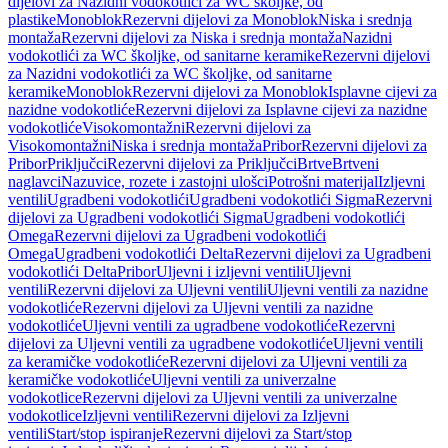
dijelovi za Nazidni vodokotlići za WC školjke, od
plastike
Monoblok
Rezervni dijelovi za Monoblok
Niska i srednja
montaža
Rezervni dijelovi za Niska i srednja montaža
Nazidni
vodokotlići za WC školjke, od sanitarne keramike
Rezervni dijelovi
za Nazidni vodokotlići za WC školjke, od sanitarne
keramike
Monoblok
Rezervni dijelovi za Monoblok
Isplavne cijevi za
nazidne vodokotliće
Rezervni dijelovi za Isplavne cijevi za nazidne
vodokotliće
Visokomontažni
Rezervni dijelovi za
Visokomontažni
Niska i srednja montaža
Pribor
Rezervni dijelovi za
Pribor
Priključci
Rezervni dijelovi za Priključci
Brtve
Brtveni
naglavci
Nazuvice, rozete i zastojni ulošci
Potrošni materijal
Izljevni
ventili
Ugradbeni vodokotlići
Ugradbeni vodokotlići Sigma
Rezervni
dijelovi za Ugradbeni vodokotlići Sigma
Ugradbeni vodokotlići
Omega
Rezervni dijelovi za Ugradbeni vodokotlići
Omega
Ugradbeni vodokotlići Delta
Rezervni dijelovi za Ugradbeni
vodokotlići Delta
Pribor
Uljevni i izljevni ventili
Uljevni
ventili
Rezervni dijelovi za Uljevni ventili
Uljevni ventili za nazidne
vodokotliće
Rezervni dijelovi za Uljevni ventili za nazidne
vodokotliće
Uljevni ventili za ugradbene vodokotliće
Rezervni
dijelovi za Uljevni ventili za ugradbene vodokotliće
Uljevni ventili
za keramičke vodokotliće
Rezervni dijelovi za Uljevni ventili za
keramičke vodokotliće
Uljevni ventili za univerzalne
vodokotlice
Rezervni dijelovi za Uljevni ventili za univerzalne
vodokotlice
Izljevni ventili
Rezervni dijelovi za Izljevni
ventili
Start/stop ispiranje
Rezervni dijelovi za Start/stop