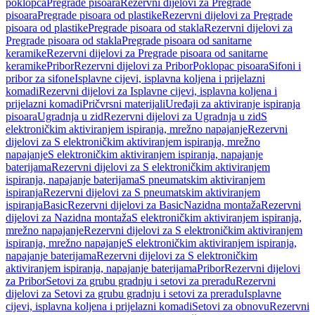
poklopca
Pregrade pisoara
Rezervni dijelovi za Pregrade
pisoara
Pregrade pisoara od plastike
Rezervni dijelovi za Pregrade
pisoara od plastike
Pregrade pisoara od stakla
Rezervni dijelovi za
Pregrade pisoara od stakla
Pregrade pisoara od sanitarne
keramike
Rezervni dijelovi za Pregrade pisoara od sanitarne
keramike
Pribor
Rezervni dijelovi za Pribor
Poklopac pisoara
Sifoni i
pribor za sifone
Isplavne cijevi, isplavna koljena i prijelazni
komadi
Rezervni dijelovi za Isplavne cijevi, isplavna koljena i
prijelazni komadi
Pričvrsni materijali
Uređaji za aktiviranje ispiranja
pisoara
Ugradnja u zid
Rezervni dijelovi za Ugradnja u zid
S
elektroničkim aktiviranjem ispiranja, mrežno napajanje
Rezervni
dijelovi za S elektroničkim aktiviranjem ispiranja, mrežno
napajanje
S elektroničkim aktiviranjem ispiranja, napajanje
baterijama
Rezervni dijelovi za S elektroničkim aktiviranjem
ispiranja, napajanje baterijama
S pneumatskim aktiviranjem
ispiranja
Rezervni dijelovi za S pneumatskim aktiviranjem
ispiranja
Basic
Rezervni dijelovi za Basic
Nazidna montaža
Rezervni
dijelovi za Nazidna montaža
S elektroničkim aktiviranjem ispiranja,
mrežno napajanje
Rezervni dijelovi za S elektroničkim aktiviranjem
ispiranja, mrežno napajanje
S elektroničkim aktiviranjem ispiranja,
napajanje baterijama
Rezervni dijelovi za S elektroničkim
aktiviranjem ispiranja, napajanje baterijama
Pribor
Rezervni dijelovi
za Pribor
Setovi za grubu gradnju i setovi za preradu
Rezervni
dijelovi za Setovi za grubu gradnju i setovi za preradu
Isplavne
cijevi, isplavna koljena i prijelazni komadi
Setovi za obnovu
Rezervni