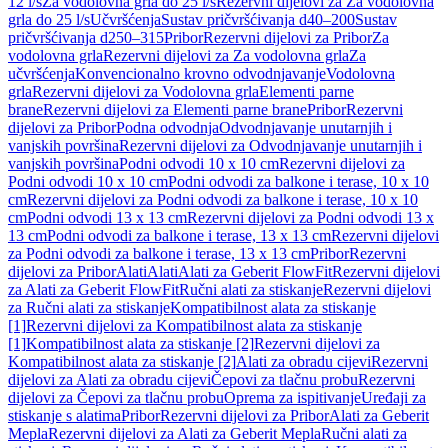
12 l/s
Za vodolovna grla do 25 l/s
Rezervni dijelovi za Za vodolovna
grla do 25 l/s
Učvršćenja
Sustav pričvršćivanja d40–200
Sustav
pričvršćivanja d250–315
Pribor
Rezervni dijelovi za Pribor
Za
vodolovna grla
Rezervni dijelovi za Za vodolovna grla
Za
učvršćenja
Konvencionalno krovno odvodnjavanje
Vodolovna
grla
Rezervni dijelovi za Vodolovna grla
Elementi parne
brane
Rezervni dijelovi za Elementi parne brane
Pribor
Rezervni
dijelovi za Pribor
Podna odvodnja
Odvodnjavanje unutarnjih i
vanjskih površina
Rezervni dijelovi za Odvodnjavanje unutarnjih i
vanjskih površina
Podni odvodi 10 x 10 cm
Rezervni dijelovi za
Podni odvodi 10 x 10 cm
Podni odvodi za balkone i terase, 10 x 10
cm
Rezervni dijelovi za Podni odvodi za balkone i terase, 10 x 10
cm
Podni odvodi 13 x 13 cm
Rezervni dijelovi za Podni odvodi 13 x
13 cm
Podni odvodi za balkone i terase, 13 x 13 cm
Rezervni dijelovi
za Podni odvodi za balkone i terase, 13 x 13 cm
Pribor
Rezervni
dijelovi za Pribor
Alati
Alati
Alati za Geberit FlowFit
Rezervni dijelovi
za Alati za Geberit FlowFit
Ručni alati za stiskanje
Rezervni dijelovi
za Ručni alati za stiskanje
Kompatibilnost alata za stiskanje
[1]
Rezervni dijelovi za Kompatibilnost alata za stiskanje
[1]
Kompatibilnost alata za stiskanje [2]
Rezervni dijelovi za
Kompatibilnost alata za stiskanje [2]
Alati za obradu cijevi
Rezervni
dijelovi za Alati za obradu cijevi
Čepovi za tlačnu probu
Rezervni
dijelovi za Čepovi za tlačnu probu
Oprema za ispitivanje
Uređaji za
stiskanje s alatima
Pribor
Rezervni dijelovi za Pribor
Alati za Geberit
Mepla
Rezervni dijelovi za Alati za Geberit Mepla
Ručni alati za