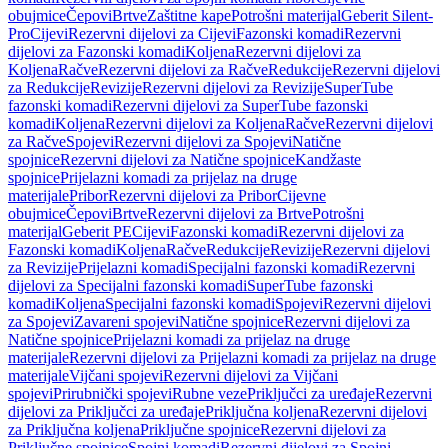
obujmice
Čepovi
Brtve
Zaštitne kape
Potrošni materijal
Geberit Silent-
Pro
Cijevi
Rezervni dijelovi za Cijevi
Fazonski komadi
Rezervni
dijelovi za Fazonski komadi
Koljena
Rezervni dijelovi za
Koljena
Račve
Rezervni dijelovi za Račve
Redukcije
Rezervni dijelovi
za Redukcije
Revizije
Rezervni dijelovi za Revizije
SuperTube
fazonski komadi
Rezervni dijelovi za SuperTube fazonski
komadi
Koljena
Rezervni dijelovi za Koljena
Račve
Rezervni dijelovi
za Račve
Spojevi
Rezervni dijelovi za Spojevi
Natične
spojnice
Rezervni dijelovi za Natične spojnice
Kandžaste
spojnice
Prijelazni komadi za prijelaz na druge
materijale
Pribor
Rezervni dijelovi za Pribor
Cijevne
obujmice
Čepovi
Brtve
Rezervni dijelovi za Brtve
Potrošni
materijal
Geberit PE
Cijevi
Fazonski komadi
Rezervni dijelovi za
Fazonski komadi
Koljena
Račve
Redukcije
Revizije
Rezervni dijelovi
za Revizije
Prijelazni komadi
Specijalni fazonski komadi
Rezervni
dijelovi za Specijalni fazonski komadi
SuperTube fazonski
komadi
Koljena
Specijalni fazonski komadi
Spojevi
Rezervni dijelovi
za Spojevi
Zavareni spojevi
Natične spojnice
Rezervni dijelovi za
Natične spojnice
Prijelazni komadi za prijelaz na druge
materijale
Rezervni dijelovi za Prijelazni komadi za prijelaz na druge
materijale
Vijčani spojevi
Rezervni dijelovi za Vijčani
spojevi
Prirubnički spojevi
Rubne veze
Priključci za uređaje
Rezervni
dijelovi za Priključci za uređaje
Priključna koljena
Rezervni dijelovi
za Priključna koljena
Priključne spojnice
Rezervni dijelovi za
Priključne spojnice
Spojni komadi
Rezervni dijelovi za Spojni