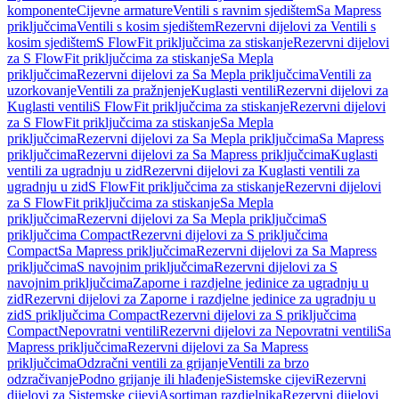
komponente
Cijevne armature
Ventili s ravnim sjedištem
Sa Mapress
priključcima
Ventili s kosim sjedištem
Rezervni dijelovi za Ventili s
kosim sjedištem
S FlowFit priključcima za stiskanje
Rezervni dijelovi
za S FlowFit priključcima za stiskanje
Sa Mepla
priključcima
Rezervni dijelovi za Sa Mepla priključcima
Ventili za
uzorkovanje
Ventili za pražnjenje
Kuglasti ventili
Rezervni dijelovi za
Kuglasti ventili
S FlowFit priključcima za stiskanje
Rezervni dijelovi
za S FlowFit priključcima za stiskanje
Sa Mepla
priključcima
Rezervni dijelovi za Sa Mepla priključcima
Sa Mapress
priključcima
Rezervni dijelovi za Sa Mapress priključcima
Kuglasti
ventili za ugradnju u zid
Rezervni dijelovi za Kuglasti ventili za
ugradnju u zid
S FlowFit priključcima za stiskanje
Rezervni dijelovi
za S FlowFit priključcima za stiskanje
Sa Mepla
priključcima
Rezervni dijelovi za Sa Mepla priključcima
S
priključcima Compact
Rezervni dijelovi za S priključcima
Compact
Sa Mapress priključcima
Rezervni dijelovi za Sa Mapress
priključcima
S navojnim priključcima
Rezervni dijelovi za S
navojnim priključcima
Zaporne i razdjelne jedinice za ugradnju u
zid
Rezervni dijelovi za Zaporne i razdjelne jedinice za ugradnju u
zid
S priključcima Compact
Rezervni dijelovi za S priključcima
Compact
Nepovratni ventili
Rezervni dijelovi za Nepovratni ventili
Sa
Mapress priključcima
Rezervni dijelovi za Sa Mapress
priključcima
Odzračni ventili za grijanje
Ventili za brzo
odzračivanje
Podno grijanje ili hlađenje
Sistemske cijevi
Rezervni
dijelovi za Sistemske cijevi
Asortiman razdjelnika
Rezervni dijelovi