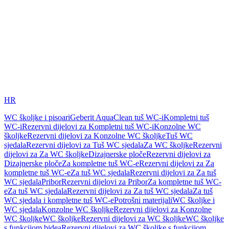
HR
WC školjke i pisoari
Geberit AquaClean tuš WC-i
Kompletni tuš
WC-i
Rezervni dijelovi za Kompletni tuš WC-i
Konzolne WC
školjke
Rezervni dijelovi za Konzolne WC školjke
Tuš WC
sjedala
Rezervni dijelovi za Tuš WC sjedala
Za WC školjke
Rezervni
dijelovi za Za WC školjke
Dizajnerske ploče
Rezervni dijelovi za
Dizajnerske ploče
Za kompletne tuš WC-e
Rezervni dijelovi za Za
kompletne tuš WC-e
Za tuš WC sjedala
Rezervni dijelovi za Za tuš
WC sjedala
Pribor
Rezervni dijelovi za Pribor
Za kompletne tuš WC-
e
Za tuš WC sjedala
Rezervni dijelovi za Za tuš WC sjedala
Za tuš
WC sjedala i kompletne tuš WC-e
Potrošni materijali
WC školjke i
WC sjedala
Konzolne WC školjke
Rezervni dijelovi za Konzolne
WC školjke
WC školjke
Rezervni dijelovi za WC školjke
WC školjke
s funkcijom bidea
Rezervni dijelovi za WC školjke s funkcijom