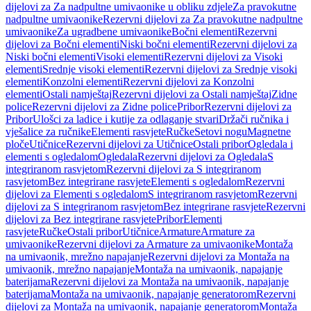
dijelovi za Za nadpultne umivaonike u obliku zdjele
Za pravokutne
nadpultne umivaonike
Rezervni dijelovi za Za pravokutne nadpultne
umivaonike
Za ugradbene umivaonike
Bočni elementi
Rezervni
dijelovi za Bočni elementi
Niski bočni elementi
Rezervni dijelovi za
Niski bočni elementi
Visoki elementi
Rezervni dijelovi za Visoki
elementi
Srednje visoki elementi
Rezervni dijelovi za Srednje visoki
elementi
Konzolni elementi
Rezervni dijelovi za Konzolni
elementi
Ostali namještaj
Rezervni dijelovi za Ostali namještaj
Zidne
police
Rezervni dijelovi za Zidne police
Pribor
Rezervni dijelovi za
Pribor
Ulošci za ladice i kutije za odlaganje stvari
Držači ručnika i
vješalice za ručnike
Elementi rasvjete
Ručke
Setovi nogu
Magnetne
ploče
Utičnice
Rezervni dijelovi za Utičnice
Ostali pribor
Ogledala i
elementi s ogledalom
Ogledala
Rezervni dijelovi za Ogledala
S
integriranom rasvjetom
Rezervni dijelovi za S integriranom
rasvjetom
Bez integrirane rasvjete
Elementi s ogledalom
Rezervni
dijelovi za Elementi s ogledalom
S integriranom rasvjetom
Rezervni
dijelovi za S integriranom rasvjetom
Bez integrirane rasvjete
Rezervni
dijelovi za Bez integrirane rasvjete
Pribor
Elementi
rasvjete
Ručke
Ostali pribor
Utičnice
Armature
Armature za
umivaonike
Rezervni dijelovi za Armature za umivaonike
Montaža
na umivaonik, mrežno napajanje
Rezervni dijelovi za Montaža na
umivaonik, mrežno napajanje
Montaža na umivaonik, napajanje
baterijama
Rezervni dijelovi za Montaža na umivaonik, napajanje
baterijama
Montaža na umivaonik, napajanje generatorom
Rezervni
dijelovi za Montaža na umivaonik, napajanje generatorom
Montaža