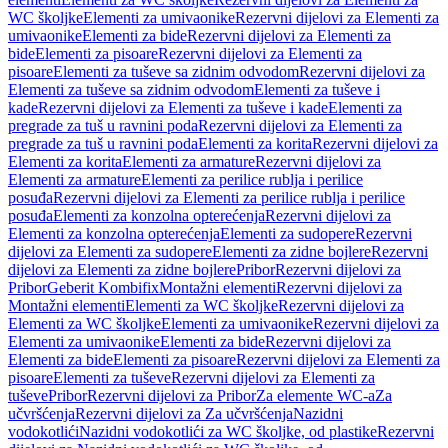
WC školjke
Elementi za umivaonike
Rezervni dijelovi za Elementi za
umivaonike
Elementi za bide
Rezervni dijelovi za Elementi za
bide
Elementi za pisoare
Rezervni dijelovi za Elementi za
pisoare
Elementi za tuševe sa zidnim odvodom
Rezervni dijelovi za
Elementi za tuševe sa zidnim odvodom
Elementi za tuševe i
kade
Rezervni dijelovi za Elementi za tuševe i kade
Elementi za
pregrade za tuš u ravnini poda
Rezervni dijelovi za Elementi za
pregrade za tuš u ravnini poda
Elementi za korita
Rezervni dijelovi za
Elementi za korita
Elementi za armature
Rezervni dijelovi za
Elementi za armature
Elementi za perilice rublja i perilice
posuđa
Rezervni dijelovi za Elementi za perilice rublja i perilice
posuđa
Elementi za konzolna opterećenja
Rezervni dijelovi za
Elementi za konzolna opterećenja
Elementi za sudopere
Rezervni
dijelovi za Elementi za sudopere
Elementi za zidne bojlere
Rezervni
dijelovi za Elementi za zidne bojlere
Pribor
Rezervni dijelovi za
Pribor
Geberit Kombifix
Montažni elementi
Rezervni dijelovi za
Montažni elementi
Elementi za WC školjke
Rezervni dijelovi za
Elementi za WC školjke
Elementi za umivaonike
Rezervni dijelovi za
Elementi za umivaonike
Elementi za bide
Rezervni dijelovi za
Elementi za bide
Elementi za pisoare
Rezervni dijelovi za Elementi za
pisoare
Elementi za tuševe
Rezervni dijelovi za Elementi za
tuševe
Pribor
Rezervni dijelovi za Pribor
Za elemente WC-a
Za
učvršćenja
Rezervni dijelovi za Za učvršćenja
Nazidni
vodokotlići
Nazidni vodokotlići za WC školjke, od plastike
Rezervni