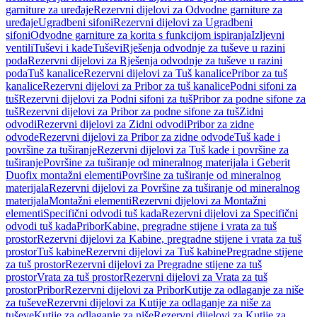
garniture za uređaje
Rezervni dijelovi za Odvodne garniture za
uređaje
Ugradbeni sifoni
Rezervni dijelovi za Ugradbeni
sifoni
Odvodne garniture za korita s funkcijom ispiranja
Izljevni
ventili
Tuševi i kade
Tuševi
Rješenja odvodnje za tuševe u razini
poda
Rezervni dijelovi za Rješenja odvodnje za tuševe u razini
poda
Tuš kanalice
Rezervni dijelovi za Tuš kanalice
Pribor za tuš
kanalice
Rezervni dijelovi za Pribor za tuš kanalice
Podni sifoni za
tuš
Rezervni dijelovi za Podni sifoni za tuš
Pribor za podne sifone za
tuš
Rezervni dijelovi za Pribor za podne sifone za tuš
Zidni
odvodi
Rezervni dijelovi za Zidni odvodi
Pribor za zidne
odvode
Rezervni dijelovi za Pribor za zidne odvode
Tuš kade i
površine za tuširanje
Rezervni dijelovi za Tuš kade i površine za
tuširanje
Površine za tuširanje od mineralnog materijala i Geberit
Duofix montažni elementi
Površine za tuširanje od mineralnog
materijala
Rezervni dijelovi za Površine za tuširanje od mineralnog
materijala
Montažni elementi
Rezervni dijelovi za Montažni
elementi
Specifični odvodi tuš kada
Rezervni dijelovi za Specifični
odvodi tuš kada
Pribor
Kabine, pregradne stijene i vrata za tuš
prostor
Rezervni dijelovi za Kabine, pregradne stijene i vrata za tuš
prostor
Tuš kabine
Rezervni dijelovi za Tuš kabine
Pregradne stijene
za tuš prostor
Rezervni dijelovi za Pregradne stijene za tuš
prostor
Vrata za tuš prostor
Rezervni dijelovi za Vrata za tuš
prostor
Pribor
Rezervni dijelovi za Pribor
Kutije za odlaganje za niše
za tuševe
Rezervni dijelovi za Kutije za odlaganje za niše za
tuševe
Kutije za odlaganje za niše
Rezervni dijelovi za Kutije za