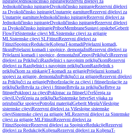
ispiranje
Jednokoličinsko ispiranje
Rezervni dijelovi za
Jednokoličinsko ispiranje
Dvokoličinsko ispiranje
Rezervni dijelovi
za Dvokoličinsko ispiranje
Unutarnje garniture
Rezervni dijelovi za
Unutarnje garniture
Jednokoličinsko ispiranje
Rezervni dijelovi za
Jednokoličinsko ispiranje
Dvokoličinsko ispiranje
Rezervni dijelovi
za Dvokoličinsko ispiranje
Pribor
Membrane
Sustavi opskrbe
Geberit
FlowFit
Sistemske cijevi ML
Sistemske cijevi za grijanje
ML
Sistemske cijevi SL
Fitinzi
Rezervni dijelovi za
Fitinzi
Spojnice
Redukcije
Koljena
T-komadi
Prijelazni komadi,
fiksni
Prijelazni komadi i spojnice, demontažni
Rezervni dijelovi za
Prijelazni komadi i spojnice, demontažni
Čepovi
Priključci
Rezervni
dijelovi za Priključci
Razdjelnici s navojnim priključkom
Rezervni
dijelovi za Razdjelnici s navojnim priključkom
Razdjelnik s
priključkom za stiskanje
T-komadi za grijanje
Prijelazni komadi i
spojevi za grijanje, demontažni
Priključci za grijanje
Rezervni dijelovi
za Priključci za grijanje
Pribor
Izolacije za cijevi i fitinge
Izolacije za
priključke
Brtvila za cijevi i fitinge
Brtvila za priključke
Brtve za
fitinge
Poklopci za cijevi
Poklopac za fitinge
Učvršćenja za
cijevi
Učvršćenja za priključke
Sistemske brtve
Set vijaka za
prirubničke spojeve
Potrošni materijal
Geberit Mepla
Višeslojne
sistemske cijevi
Rezervni dijelovi za Višeslojne sistemske
cijevi
Sistemske cijevi za grijanje ML
Rezervni dijelovi za Sistemske
cijevi za grijanje ML
Fitinzi
Rezervni dijelovi za
Fitinzi
Spojnice
Rezervni dijelovi za Spojnice
Redukcije
Rezervni
dijelovi za Redukcije
Koljena
Rezervni dijelovi za Koljena
T-