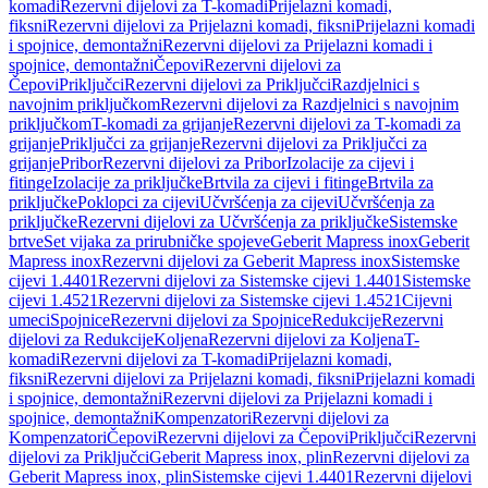
komadi
Rezervni dijelovi za T-komadi
Prijelazni komadi,
fiksni
Rezervni dijelovi za Prijelazni komadi, fiksni
Prijelazni komadi
i spojnice, demontažni
Rezervni dijelovi za Prijelazni komadi i
spojnice, demontažni
Čepovi
Rezervni dijelovi za
Čepovi
Priključci
Rezervni dijelovi za Priključci
Razdjelnici s
navojnim priključkom
Rezervni dijelovi za Razdjelnici s navojnim
priključkom
T-komadi za grijanje
Rezervni dijelovi za T-komadi za
grijanje
Priključci za grijanje
Rezervni dijelovi za Priključci za
grijanje
Pribor
Rezervni dijelovi za Pribor
Izolacije za cijevi i
fitinge
Izolacije za priključke
Brtvila za cijevi i fitinge
Brtvila za
priključke
Poklopci za cijevi
Učvršćenja za cijevi
Učvršćenja za
priključke
Rezervni dijelovi za Učvršćenja za priključke
Sistemske
brtve
Set vijaka za prirubničke spojeve
Geberit Mapress inox
Geberit
Mapress inox
Rezervni dijelovi za Geberit Mapress inox
Sistemske
cijevi 1.4401
Rezervni dijelovi za Sistemske cijevi 1.4401
Sistemske
cijevi 1.4521
Rezervni dijelovi za Sistemske cijevi 1.4521
Cijevni
umeci
Spojnice
Rezervni dijelovi za Spojnice
Redukcije
Rezervni
dijelovi za Redukcije
Koljena
Rezervni dijelovi za Koljena
T-
komadi
Rezervni dijelovi za T-komadi
Prijelazni komadi,
fiksni
Rezervni dijelovi za Prijelazni komadi, fiksni
Prijelazni komadi
i spojnice, demontažni
Rezervni dijelovi za Prijelazni komadi i
spojnice, demontažni
Kompenzatori
Rezervni dijelovi za
Kompenzatori
Čepovi
Rezervni dijelovi za Čepovi
Priključci
Rezervni
dijelovi za Priključci
Geberit Mapress inox, plin
Rezervni dijelovi za
Geberit Mapress inox, plin
Sistemske cijevi 1.4401
Rezervni dijelovi