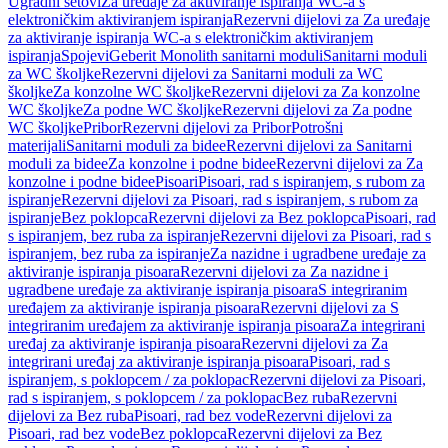
Ugradni setovi
Za uređaje za aktiviranje ispiranja WC-a s
elektroničkim aktiviranjem ispiranja
Rezervni dijelovi za Za uređaje
za aktiviranje ispiranja WC-a s elektroničkim aktiviranjem
ispiranja
Spojevi
Geberit Monolith sanitarni moduli
Sanitarni moduli
za WC školjke
Rezervni dijelovi za Sanitarni moduli za WC
školjke
Za konzolne WC školjke
Rezervni dijelovi za Za konzolne
WC školjke
Za podne WC školjke
Rezervni dijelovi za Za podne
WC školjke
Pribor
Rezervni dijelovi za Pribor
Potrošni
materijali
Sanitarni moduli za bidee
Rezervni dijelovi za Sanitarni
moduli za bidee
Za konzolne i podne bidee
Rezervni dijelovi za Za
konzolne i podne bidee
Pisoari
Pisoari, rad s ispiranjem, s rubom za
ispiranje
Rezervni dijelovi za Pisoari, rad s ispiranjem, s rubom za
ispiranje
Bez poklopca
Rezervni dijelovi za Bez poklopca
Pisoari, rad
s ispiranjem, bez ruba za ispiranje
Rezervni dijelovi za Pisoari, rad s
ispiranjem, bez ruba za ispiranje
Za nazidne i ugradbene uređaje za
aktiviranje ispiranja pisoara
Rezervni dijelovi za Za nazidne i
ugradbene uređaje za aktiviranje ispiranja pisoara
S integriranim
uređajem za aktiviranje ispiranja pisoara
Rezervni dijelovi za S
integriranim uređajem za aktiviranje ispiranja pisoara
Za integrirani
uređaj za aktiviranje ispiranja pisoara
Rezervni dijelovi za Za
integrirani uređaj za aktiviranje ispiranja pisoara
Pisoari, rad s
ispiranjem, s poklopcem / za poklopac
Rezervni dijelovi za Pisoari,
rad s ispiranjem, s poklopcem / za poklopac
Bez ruba
Rezervni
dijelovi za Bez ruba
Pisoari, rad bez vode
Rezervni dijelovi za
Pisoari, rad bez vode
Bez poklopca
Rezervni dijelovi za Bez