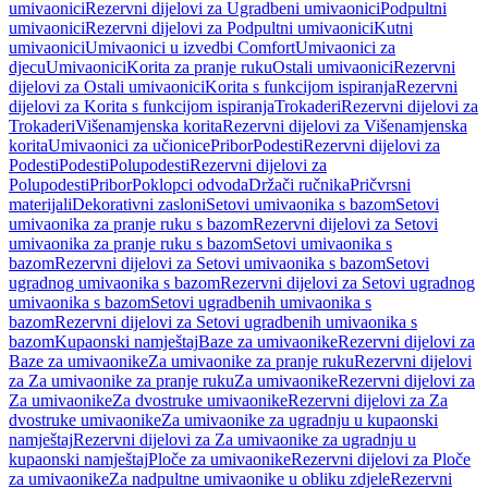
umivaonici
Rezervni dijelovi za Ugradbeni umivaonici
Podpultni
umivaonici
Rezervni dijelovi za Podpultni umivaonici
Kutni
umivaonici
Umivaonici u izvedbi Comfort
Umivaonici za
djecu
Umivaonici
Korita za pranje ruku
Ostali umivaonici
Rezervni
dijelovi za Ostali umivaonici
Korita s funkcijom ispiranja
Rezervni
dijelovi za Korita s funkcijom ispiranja
Trokaderi
Rezervni dijelovi za
Trokaderi
Višenamjenska korita
Rezervni dijelovi za Višenamjenska
korita
Umivaonici za učionice
Pribor
Podesti
Rezervni dijelovi za
Podesti
Podesti
Polupodesti
Rezervni dijelovi za
Polupodesti
Pribor
Poklopci odvoda
Držači ručnika
Pričvrsni
materijali
Dekorativni zasloni
Setovi umivaonika s bazom
Setovi
umivaonika za pranje ruku s bazom
Rezervni dijelovi za Setovi
umivaonika za pranje ruku s bazom
Setovi umivaonika s
bazom
Rezervni dijelovi za Setovi umivaonika s bazom
Setovi
ugradnog umivaonika s bazom
Rezervni dijelovi za Setovi ugradnog
umivaonika s bazom
Setovi ugradbenih umivaonika s
bazom
Rezervni dijelovi za Setovi ugradbenih umivaonika s
bazom
Kupaonski namještaj
Baze za umivaonike
Rezervni dijelovi za
Baze za umivaonike
Za umivaonike za pranje ruku
Rezervni dijelovi
za Za umivaonike za pranje ruku
Za umivaonike
Rezervni dijelovi za
Za umivaonike
Za dvostruke umivaonike
Rezervni dijelovi za Za
dvostruke umivaonike
Za umivaonike za ugradnju u kupaonski
namještaj
Rezervni dijelovi za Za umivaonike za ugradnju u
kupaonski namještaj
Ploče za umivaonike
Rezervni dijelovi za Ploče
za umivaonike
Za nadpultne umivaonike u obliku zdjele
Rezervni