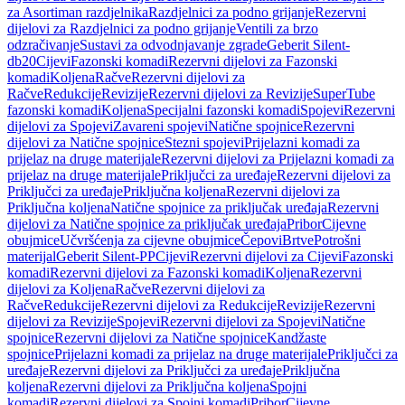
za Asortiman razdjelnika
Razdjelnici za podno grijanje
Rezervni
dijelovi za Razdjelnici za podno grijanje
Ventili za brzo
odzračivanje
Sustavi za odvodnjavanje zgrade
Geberit Silent-
db20
Cijevi
Fazonski komadi
Rezervni dijelovi za Fazonski
komadi
Koljena
Račve
Rezervni dijelovi za
Račve
Redukcije
Revizije
Rezervni dijelovi za Revizije
SuperTube
fazonski komadi
Koljena
Specijalni fazonski komadi
Spojevi
Rezervni
dijelovi za Spojevi
Zavareni spojevi
Natične spojnice
Rezervni
dijelovi za Natične spojnice
Stezni spojevi
Prijelazni komadi za
prijelaz na druge materijale
Rezervni dijelovi za Prijelazni komadi za
prijelaz na druge materijale
Priključci za uređaje
Rezervni dijelovi za
Priključci za uređaje
Priključna koljena
Rezervni dijelovi za
Priključna koljena
Natične spojnice za priključak uređaja
Rezervni
dijelovi za Natične spojnice za priključak uređaja
Pribor
Cijevne
obujmice
Učvršćenja za cijevne obujmice
Čepovi
Brtve
Potrošni
materijal
Geberit Silent-PP
Cijevi
Rezervni dijelovi za Cijevi
Fazonski
komadi
Rezervni dijelovi za Fazonski komadi
Koljena
Rezervni
dijelovi za Koljena
Račve
Rezervni dijelovi za
Račve
Redukcije
Rezervni dijelovi za Redukcije
Revizije
Rezervni
dijelovi za Revizije
Spojevi
Rezervni dijelovi za Spojevi
Natične
spojnice
Rezervni dijelovi za Natične spojnice
Kandžaste
spojnice
Prijelazni komadi za prijelaz na druge materijale
Priključci za
uređaje
Rezervni dijelovi za Priključci za uređaje
Priključna
koljena
Rezervni dijelovi za Priključna koljena
Spojni
komadi
Rezervni dijelovi za Spojni komadi
Pribor
Cijevne