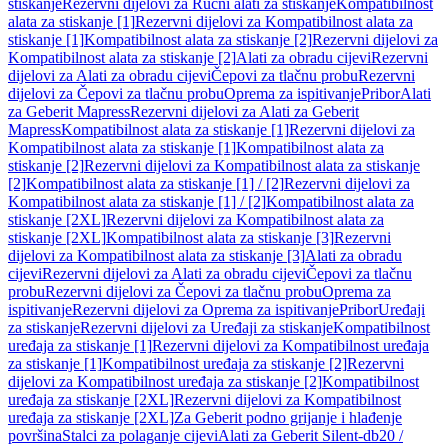
stiskanje
Rezervni dijelovi za Ručni alati za stiskanje
Kompatibilnost
alata za stiskanje [1]
Rezervni dijelovi za Kompatibilnost alata za
stiskanje [1]
Kompatibilnost alata za stiskanje [2]
Rezervni dijelovi za
Kompatibilnost alata za stiskanje [2]
Alati za obradu cijevi
Rezervni
dijelovi za Alati za obradu cijevi
Čepovi za tlačnu probu
Rezervni
dijelovi za Čepovi za tlačnu probu
Oprema za ispitivanje
Pribor
Alati
za Geberit Mapress
Rezervni dijelovi za Alati za Geberit
Mapress
Kompatibilnost alata za stiskanje [1]
Rezervni dijelovi za
Kompatibilnost alata za stiskanje [1]
Kompatibilnost alata za
stiskanje [2]
Rezervni dijelovi za Kompatibilnost alata za stiskanje
[2]
Kompatibilnost alata za stiskanje [1] / [2]
Rezervni dijelovi za
Kompatibilnost alata za stiskanje [1] / [2]
Kompatibilnost alata za
stiskanje [2XL]
Rezervni dijelovi za Kompatibilnost alata za
stiskanje [2XL]
Kompatibilnost alata za stiskanje [3]
Rezervni
dijelovi za Kompatibilnost alata za stiskanje [3]
Alati za obradu
cijevi
Rezervni dijelovi za Alati za obradu cijevi
Čepovi za tlačnu
probu
Rezervni dijelovi za Čepovi za tlačnu probu
Oprema za
ispitivanje
Rezervni dijelovi za Oprema za ispitivanje
Pribor
Uređaji
za stiskanje
Rezervni dijelovi za Uređaji za stiskanje
Kompatibilnost
uređaja za stiskanje [1]
Rezervni dijelovi za Kompatibilnost uređaja
za stiskanje [1]
Kompatibilnost uređaja za stiskanje [2]
Rezervni
dijelovi za Kompatibilnost uređaja za stiskanje [2]
Kompatibilnost
uređaja za stiskanje [2XL]
Rezervni dijelovi za Kompatibilnost
uređaja za stiskanje [2XL]
Za Geberit podno grijanje i hlađenje
površina
Stalci za polaganje cijevi
Alati za Geberit Silent-db20 /