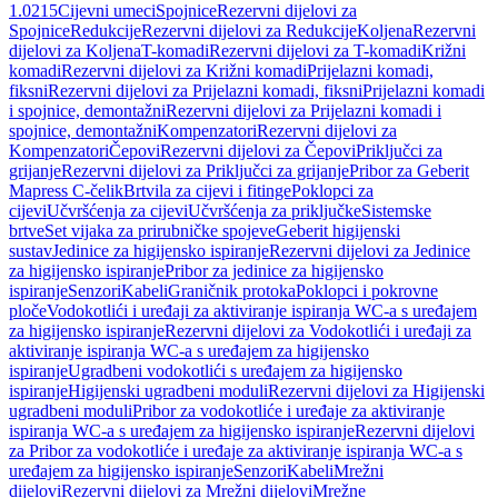
1.0215
Cijevni umeci
Spojnice
Rezervni dijelovi za
Spojnice
Redukcije
Rezervni dijelovi za Redukcije
Koljena
Rezervni
dijelovi za Koljena
T-komadi
Rezervni dijelovi za T-komadi
Križni
komadi
Rezervni dijelovi za Križni komadi
Prijelazni komadi,
fiksni
Rezervni dijelovi za Prijelazni komadi, fiksni
Prijelazni komadi
i spojnice, demontažni
Rezervni dijelovi za Prijelazni komadi i
spojnice, demontažni
Kompenzatori
Rezervni dijelovi za
Kompenzatori
Čepovi
Rezervni dijelovi za Čepovi
Priključci za
grijanje
Rezervni dijelovi za Priključci za grijanje
Pribor za Geberit
Mapress C-čelik
Brtvila za cijevi i fitinge
Poklopci za
cijevi
Učvršćenja za cijevi
Učvršćenja za priključke
Sistemske
brtve
Set vijaka za prirubničke spojeve
Geberit higijenski
sustav
Jedinice za higijensko ispiranje
Rezervni dijelovi za Jedinice
za higijensko ispiranje
Pribor za jedinice za higijensko
ispiranje
Senzori
Kabeli
Graničnik protoka
Poklopci i pokrovne
ploče
Vodokotlići i uređaji za aktiviranje ispiranja WC-a s uređajem
za higijensko ispiranje
Rezervni dijelovi za Vodokotlići i uređaji za
aktiviranje ispiranja WC-a s uređajem za higijensko
ispiranje
Ugradbeni vodokotlići s uređajem za higijensko
ispiranje
Higijenski ugradbeni moduli
Rezervni dijelovi za Higijenski
ugradbeni moduli
Pribor za vodokotliće i uređaje za aktiviranje
ispiranja WC-a s uređajem za higijensko ispiranje
Rezervni dijelovi
za Pribor za vodokotliće i uređaje za aktiviranje ispiranja WC-a s
uređajem za higijensko ispiranje
Senzori
Kabeli
Mrežni
dijelovi
Rezervni dijelovi za Mrežni dijelovi
Mrežne