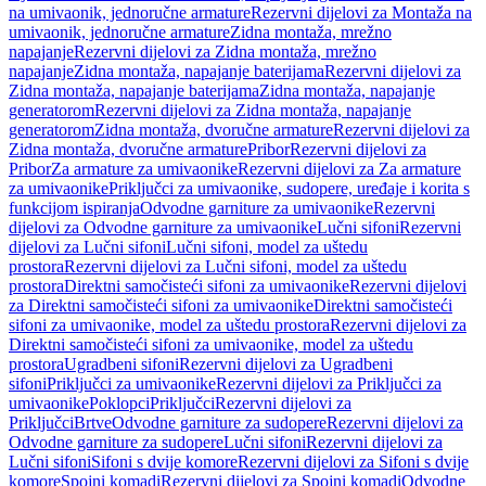
na umivaonik, jednoručne armature
Rezervni dijelovi za Montaža na
umivaonik, jednoručne armature
Zidna montaža, mrežno
napajanje
Rezervni dijelovi za Zidna montaža, mrežno
napajanje
Zidna montaža, napajanje baterijama
Rezervni dijelovi za
Zidna montaža, napajanje baterijama
Zidna montaža, napajanje
generatorom
Rezervni dijelovi za Zidna montaža, napajanje
generatorom
Zidna montaža, dvoručne armature
Rezervni dijelovi za
Zidna montaža, dvoručne armature
Pribor
Rezervni dijelovi za
Pribor
Za armature za umivaonike
Rezervni dijelovi za Za armature
za umivaonike
Priključci za umivaonike, sudopere, uređaje i korita s
funkcijom ispiranja
Odvodne garniture za umivaonike
Rezervni
dijelovi za Odvodne garniture za umivaonike
Lučni sifoni
Rezervni
dijelovi za Lučni sifoni
Lučni sifoni, model za uštedu
prostora
Rezervni dijelovi za Lučni sifoni, model za uštedu
prostora
Direktni samočisteći sifoni za umivaonike
Rezervni dijelovi
za Direktni samočisteći sifoni za umivaonike
Direktni samočisteći
sifoni za umivaonike, model za uštedu prostora
Rezervni dijelovi za
Direktni samočisteći sifoni za umivaonike, model za uštedu
prostora
Ugradbeni sifoni
Rezervni dijelovi za Ugradbeni
sifoni
Priključci za umivaonike
Rezervni dijelovi za Priključci za
umivaonike
Poklopci
Priključci
Rezervni dijelovi za
Priključci
Brtve
Odvodne garniture za sudopere
Rezervni dijelovi za
Odvodne garniture za sudopere
Lučni sifoni
Rezervni dijelovi za
Lučni sifoni
Sifoni s dvije komore
Rezervni dijelovi za Sifoni s dvije
komore
Spojni komadi
Rezervni dijelovi za Spojni komadi
Odvodne