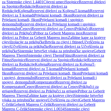
za Sistemske cijevi 1.4401
Cijevni umeci
Spojnice
Rezervni dijelovi
za Spojnice
Redukcije
Rezervni dijelovi za
Redukcije
Koljena
Rezervni dijelovi za Koljena
T-komadi
Rezervni
dijelovi za T-komadi
Prijelazni komadi, fiksni
Rezervni dijelovi za
Prijelazni komadi, fiksni
Prijelazni komadi i spojnice,
demontažni
Rezervni dijelovi za Prijelazni komadi i spojnice,
demontažni
Čepovi
Rezervni dijelovi za Čepovi
Priključci
Rezervni
dijelovi za Priključci
Pribor za Geberit Mapress inox
Rezervni
dijelovi za Pribor za Geberit Mapress inox
Zaštitne kape za krajeve
cijevi
Izolacije za priključke
Brtvila za cijevi i fitinge
Učvršćenja za
cijevi
Učvršćenja za priključke
Rezervni dijelovi za Učvršćenja za
priključke
Sistemske brtve
Set vijaka za prirubničke spojeve
Geberit
Mapress Therm
Sistemske cijevi Therm
Fitinzi
Rezervni dijelovi za
Fitinzi
Spojnice
Rezervni dijelovi za Spojnice
Redukcije
Rezervni
dijelovi za Redukcije
Koljena
Rezervni dijelovi za Koljena
T-
komadi
Rezervni dijelovi za T-komadi
Prijelazni komadi,
fiksni
Rezervni dijelovi za Prijelazni komadi, fiksni
Prijelazni komadi
i spojevi, demontažni
Rezervni dijelovi za Prijelazni komadi i
spojevi, demontažni
Kompenzatori
Rezervni dijelovi za
Kompenzatori
Čepovi
Rezervni dijelovi za Čepovi
Priključci za
grijanje
Rezervni dijelovi za Priključci za grijanje
Pribor za Geberit
Mapress Therm
Zaštitne kape za krajeve cijevi
Sistemske brtve
Set
vijaka za prirubničke spojeve
Učvršćenja za cijevi
Geberit Mapress
C-čelik
Geberit Mapress C-čelik
Rezervni dijelovi za Geberit
Mapress C-čelik
Sistemske cijevi 1.0034
Sistemske cijevi