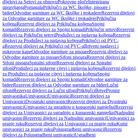
dijelovi za Setovi za obnovu
Pokrovne ploče
Integrirana
upravljanja
Pomagala
Priključci za WC školjke, pisoare i
bidee
Odvodne garniture za WC školjke i trokadere
Rezervni dijelovi
za Odvodne garniture za WC školjke i trokadere
Priključna
koljena
Rezervni dijelovi za Priključna koljena
Spojni
komadi
Rezervni dijelovi za Spojni komadi
Priključni setovi
Rezervni
dijelovi za Priključni setovi
Produžeci za isplavna koljena
Rezervni
dijelovi za Produžeci za isplavna koljena
Priključci od PVC-
a
Rezervni dijelovi za Priključci od PVC-a
Brtveni naglavci i
pokrovne kape
Odvodne garniture za pisoare
Rezervni dijelovi za
Odvodne garniture za pisoare
Sifoni pisoara
Rezervni dijelovi za
Sifoni pisoara
Spiralni sifoni
Rezervni dijelovi za Spiralni
sifoni
Produžeci za isplavne cijevi i isplavna koljena
Rezervni dijelovi
za Produžeci za isplavne cijevi i isplavna koljena
Spojni
komadi
Rezervni dijelovi za Spojni komadi
Odvodne garniture za
bidee
Rezervni dijelovi za Odvodne garniture za bidee
Lučni
sifoni
Rezervni dijelovi za Lučni sifoni
Priključci
Brtve
Prostor
umivaonika
Umivaonici
Umivaonici
Rezervni dijelovi za
Umivaonici
Dvostruki umivaonici
Rezervni dijelovi za Dvostruki
umivaonici
Umivaonici za ugradnju u kupaonski namještaj
Rezervni
dijelovi za Umivaonici za ugradnju u kupaonski namještaj
Nadpultni
umivaonici
Rezervni dijelovi za Nadpultni umivaonici
Umivaonici za
pranje ruku
Rezervni dijelovi za Umivaonici za pranje ruku
Kutni
umivaonici za pranje ruku
Poluugradbeni umivaonici
Rezervni
dijelovi za Poluugradbeni umivaonici
Ugradbeni