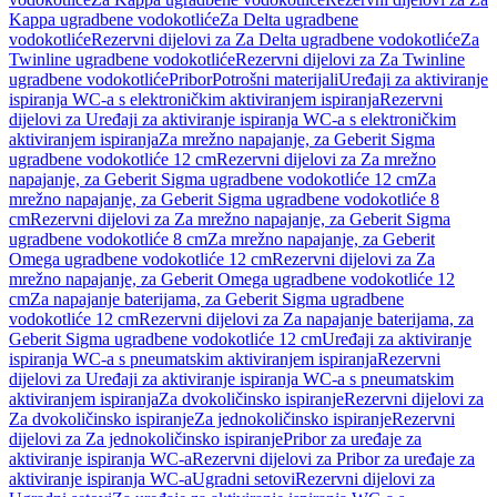
Kappa ugradbene vodokotliće
Za Delta ugradbene
vodokotliće
Rezervni dijelovi za Za Delta ugradbene vodokotliće
Za
Twinline ugradbene vodokotliće
Rezervni dijelovi za Za Twinline
ugradbene vodokotliće
Pribor
Potrošni materijali
Uređaji za aktiviranje
ispiranja WC-a s elektroničkim aktiviranjem ispiranja
Rezervni
dijelovi za Uređaji za aktiviranje ispiranja WC-a s elektroničkim
aktiviranjem ispiranja
Za mrežno napajanje, za Geberit Sigma
ugradbene vodokotliće 12 cm
Rezervni dijelovi za Za mrežno
napajanje, za Geberit Sigma ugradbene vodokotliće 12 cm
Za
mrežno napajanje, za Geberit Sigma ugradbene vodokotliće 8
cm
Rezervni dijelovi za Za mrežno napajanje, za Geberit Sigma
ugradbene vodokotliće 8 cm
Za mrežno napajanje, za Geberit
Omega ugradbene vodokotliće 12 cm
Rezervni dijelovi za Za
mrežno napajanje, za Geberit Omega ugradbene vodokotliće 12
cm
Za napajanje baterijama, za Geberit Sigma ugradbene
vodokotliće 12 cm
Rezervni dijelovi za Za napajanje baterijama, za
Geberit Sigma ugradbene vodokotliće 12 cm
Uređaji za aktiviranje
ispiranja WC-a s pneumatskim aktiviranjem ispiranja
Rezervni
dijelovi za Uređaji za aktiviranje ispiranja WC-a s pneumatskim
aktiviranjem ispiranja
Za dvokoličinsko ispiranje
Rezervni dijelovi za
Za dvokoličinsko ispiranje
Za jednokoličinsko ispiranje
Rezervni
dijelovi za Za jednokoličinsko ispiranje
Pribor za uređaje za
aktiviranje ispiranja WC-a
Rezervni dijelovi za Pribor za uređaje za
aktiviranje ispiranja WC-a
Ugradni setovi
Rezervni dijelovi za