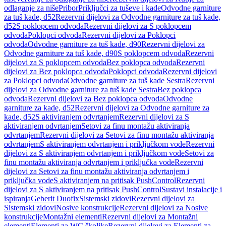
odlaganje za niše
Pribor
Priključci za tuševe i kade
Odvodne garniture
za tuš kade, d52
Rezervni dijelovi za Odvodne garniture za tuš kade,
d52
S poklopcem odvoda
Rezervni dijelovi za S poklopcem
odvoda
Poklopci odvoda
Rezervni dijelovi za Poklopci
odvoda
Odvodne garniture za tuš kade, d90
Rezervni dijelovi za
Odvodne garniture za tuš kade, d90
S poklopcem odvoda
Rezervni
dijelovi za S poklopcem odvoda
Bez poklopca odvoda
Rezervni
dijelovi za Bez poklopca odvoda
Poklopci odvoda
Rezervni dijelovi
za Poklopci odvoda
Odvodne garniture za tuš kade Sestra
Rezervni
dijelovi za Odvodne garniture za tuš kade Sestra
Bez poklopca
odvoda
Rezervni dijelovi za Bez poklopca odvoda
Odvodne
garniture za kade, d52
Rezervni dijelovi za Odvodne garniture za
kade, d52
S aktiviranjem odvrtanjem
Rezervni dijelovi za S
aktiviranjem odvrtanjem
Setovi za finu montažu aktiviranja
odvrtanjem
Rezervni dijelovi za Setovi za finu montažu aktiviranja
odvrtanjem
S aktiviranjem odvrtanjem i priključkom vode
Rezervni
dijelovi za S aktiviranjem odvrtanjem i priključkom vode
Setovi za
finu montažu aktiviranja odvrtanjem i priključka vode
Rezervni
dijelovi za Setovi za finu montažu aktiviranja odvrtanjem i
priključka vode
S aktiviranjem na pritisak PushControl
Rezervni
dijelovi za S aktiviranjem na pritisak PushControl
Sustavi instalacije i
ispiranja
Geberit Duofix
Sistemski zidovi
Rezervni dijelovi za
Sistemski zidovi
Nosive konstrukcije
Rezervni dijelovi za Nosive
konstrukcije
Montažni elementi
Rezervni dijelovi za Montažni
elementi
Elementi za WC školjke
Rezervni dijelovi za Elementi za