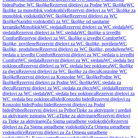
bidea
Podne WC školjke
Rezervni dijelovi za Podne WC školjke
WC
školjke za monoblok vodokotliće
Rezervni dijelovi za WC školjke za
monoblok vodokotliće
WC školjke
Rezervni dijelovi za WC
školjke
Nazidni vodokotlići za WC školjke od sanitarne
keramike
Monoblok
WC sjedala
Rezervni dijelovi za WC sjedala
WC
sjedala
Rezervni dijelovi za WC sjedala
WC školjke u izvedbi
Comfort
Rezervni dijelovi za WC školjke u izvedbi Comfort
WC
školjke, povišene
Rezervni dijelovi za WC školjke, povišene
WC
školjke, produljene
Rezervni dijelovi za WC školjke, produljene
WC
sjedala u izvedbi Comfort
Rezervni dijelovi za WC sjedala u izvedbi
Comfort
WC sjedala
Rezervni dijelovi za WC sjedala
WC sjedala bez
poklopca
Rezervni dijelovi za WC sjedala bez poklopca
WC školjke
za djecu
Rezervni dijelovi za WC školjke za djecu
Konzolne WC
školjke
Rezervni dijelovi za Konzolne WC školjke
Podne WC
školjke
Rezervni dijelovi za Podne WC školjke
WC sjedala za
djecu
Rezervni dijelovi za WC sjedala za djecu
WC sjedala
Rezervni
dijelovi za WC sjedala
WC sjedala bez poklopca
Rezervni dijelovi za
WC sjedala bez poklopca
Bidei
Konzolni bidei
Rezervni dijelovi za
Konzolni bidei
Podni bidei
Rezervni dijelovi za Podni
bidei
Pribor
Rezervni dijelovi za Pribor
Tipke za aktiviranje i uređaji
za aktiviranje ispiranja WC-a
Tipke za aktiviranje
Rezervni dijelovi
za Tipke za aktiviranje
Za Sigma ugradbene vodokotliće
Rezervni
dijelovi za Za Sigma ugradbene vodokotliće
Za Omega ugradbene
vodokotliće
Rezervni dijelovi za Za Omega ugradbene
vodokotliće
Za Kappa ugradbene vodokotliće
Rezervni dijelovi za Za