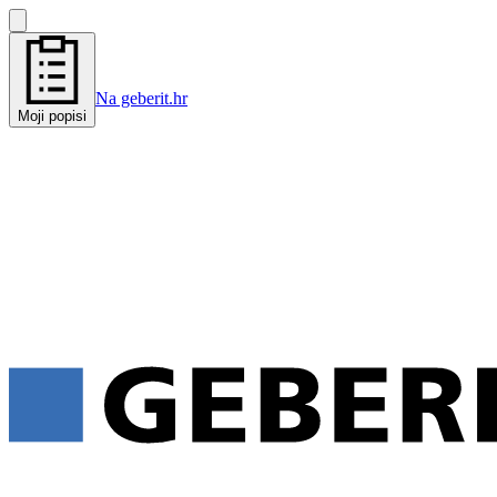
Na geberit.hr
Moji popisi