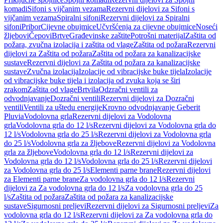
komadi
Sifoni s vijčanim vezama
Rezervni dijelovi za Sifoni s
vijčanim vezama
Spiralni sifoni
Rezervni dijelovi za Spiralni
sifoni
Pribor
Cijevne obujmice
Učvršćenja za cijevne obujmice
Noseći
žljebovi
Čepovi
Brtve
Građevinske zaštite
Potrošni materijal
Zaštita od
požara, zvučna izolacija i zaštita od vlage
Zaštita od požara
Rezervni
dijelovi za Zaštita od požara
Zaštita od požara za kanalizacijske
sustave
Rezervni dijelovi za Zaštita od požara za kanalizacijske
sustave
Zvučna izolacija
Izolacije od vibracijske buke tijela
Izolacije
od vibracijske buke tijela i izolacija od zvuka koja se širi
zrakom
Zaštita od vlage
Brtvila
Odzračni ventili za
odvodnjavanje
Dozračni ventili
Rezervni dijelovi za Dozračni
ventili
Ventili za uštedu energije
Krovno odvodnjavanje Geberit
Pluvia
Vodolovna grla
Rezervni dijelovi za Vodolovna
grla
Vodolovna grla do 12 l/s
Rezervni dijelovi za Vodolovna grla do
12 l/s
Vodolovna grla do 25 l/s
Rezervni dijelovi za Vodolovna grla
do 25 l/s
Vodolovna grla za žljebove
Rezervni dijelovi za Vodolovna
grla za žljebove
Vodolovna grla do 12 l/s
Rezervni dijelovi za
Vodolovna grla do 12 l/s
Vodolovna grla do 25 l/s
Rezervni dijelovi
za Vodolovna grla do 25 l/s
Elementi parne brane
Rezervni dijelovi
za Elementi parne brane
Za vodolovna grla do 12 l/s
Rezervni
dijelovi za Za vodolovna grla do 12 l/s
Za vodolovna grla do 25
l/s
Zaštita od požara
Zaštita od požara za kanalizacijske
sustave
Sigurnosni preljevi
Rezervni dijelovi za Sigurnosni preljevi
Za
vodolovna grla do 12 l/s
Rezervni dijelovi za Za vodolovna grla do