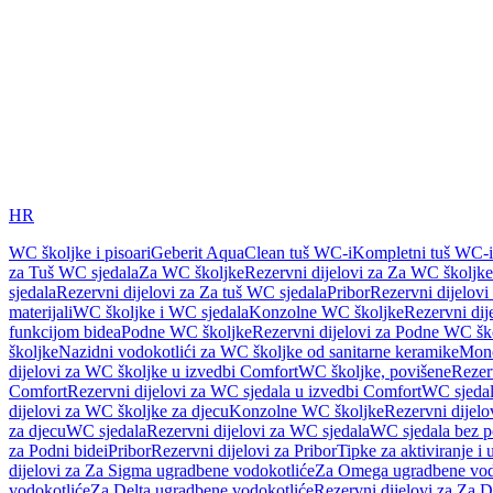
HR
WC školjke i pisoari
Geberit AquaClean tuš WC-i
Kompletni tuš WC-i
za Tuš WC sjedala
Za WC školjke
Rezervni dijelovi za Za WC školjke
sjedala
Rezervni dijelovi za Za tuš WC sjedala
Pribor
Rezervni dijelovi
materijali
WC školjke i WC sjedala
Konzolne WC školjke
Rezervni di
funkcijom bidea
Podne WC školjke
Rezervni dijelovi za Podne WC šk
školjke
Nazidni vodokotlići za WC školjke od sanitarne keramike
Mon
dijelovi za WC školjke u izvedbi Comfort
WC školjke, povišene
Rezer
Comfort
Rezervni dijelovi za WC sjedala u izvedbi Comfort
WC sjeda
dijelovi za WC školjke za djecu
Konzolne WC školjke
Rezervni dijel
za djecu
WC sjedala
Rezervni dijelovi za WC sjedala
WC sjedala bez p
za Podni bidei
Pribor
Rezervni dijelovi za Pribor
Tipke za aktiviranje i 
dijelovi za Za Sigma ugradbene vodokotliće
Za Omega ugradbene vod
vodokotliće
Za Delta ugradbene vodokotliće
Rezervni dijelovi za Za 