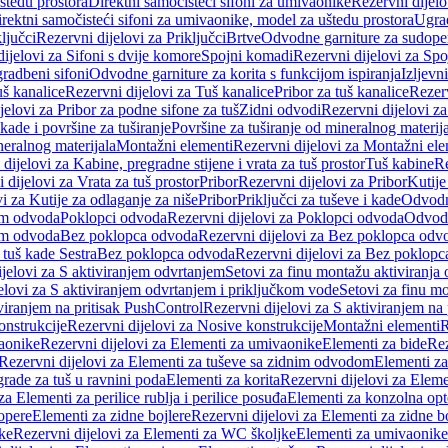
štedu prostora
Direktni samočisteći sifoni za umivaonike
Rezervni dijelo
irektni samočisteći sifoni za umivaonike, model za uštedu prostora
Ugrad
ljučci
Rezervni dijelovi za Priključci
Brtve
Odvodne garniture za sudope
ijelovi za Sifoni s dvije komore
Spojni komadi
Rezervni dijelovi za Sp
radbeni sifoni
Odvodne garniture za korita s funkcijom ispiranja
Izljevni
š kanalice
Rezervni dijelovi za Tuš kanalice
Pribor za tuš kanalice
Rezerv
jelovi za Pribor za podne sifone za tuš
Zidni odvodi
Rezervni dijelovi z
kade i površine za tuširanje
Površine za tuširanje od mineralnog materij
neralnog materijala
Montažni elementi
Rezervni dijelovi za Montažni ele
dijelovi za Kabine, pregradne stijene i vrata za tuš prostor
Tuš kabine
Re
 dijelovi za Vrata za tuš prostor
Pribor
Rezervni dijelovi za Pribor
Kutije
i za Kutije za odlaganje za niše
Pribor
Priključci za tuševe i kade
Odvodne
em odvoda
Poklopci odvoda
Rezervni dijelovi za Poklopci odvoda
Odvodn
em odvoda
Bez poklopca odvoda
Rezervni dijelovi za Bez poklopca odv
 tuš kade Sestra
Bez poklopca odvoda
Rezervni dijelovi za Bez poklop
jelovi za S aktiviranjem odvrtanjem
Setovi za finu montažu aktiviranja
elovi za S aktiviranjem odvrtanjem i priključkom vode
Setovi za finu mo
viranjem na pritisak PushControl
Rezervni dijelovi za S aktiviranjem na
onstrukcije
Rezervni dijelovi za Nosive konstrukcije
Montažni elementi
R
aonike
Rezervni dijelovi za Elementi za umivaonike
Elementi za bide
Rez
Rezervni dijelovi za Elementi za tuševe sa zidnim odvodom
Elementi za
grade za tuš u ravnini poda
Elementi za korita
Rezervni dijelovi za Eleme
za Elementi za perilice rublja i perilice posuđa
Elementi za konzolna opt
opere
Elementi za zidne bojlere
Rezervni dijelovi za Elementi za zidne b
ke
Rezervni dijelovi za Elementi za WC školjke
Elementi za umivaonike