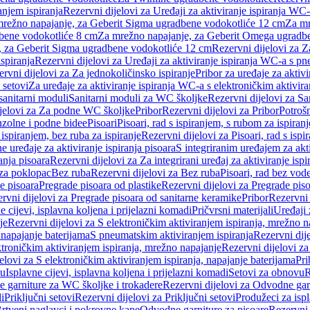
anjem ispiranja
Rezervni dijelovi za Uređaji za aktiviranje ispiranja WC-
 mrežno napajanje, za Geberit Sigma ugradbene vodokotliće 12 cm
Za mr
dbene vodokotliće 8 cm
Za mrežno napajanje, za Geberit Omega ugradb
a, za Geberit Sigma ugradbene vodokotliće 12 cm
Rezervni dijelovi za 
spiranja
Rezervni dijelovi za Uređaji za aktiviranje ispiranja WC-a s p
rvni dijelovi za Za jednokoličinsko ispiranje
Pribor za uređaje za aktiv
 setovi
Za uređaje za aktiviranje ispiranja WC-a s elektroničkim aktivira
sanitarni moduli
Sanitarni moduli za WC školjke
Rezervni dijelovi za S
jelovi za Za podne WC školjke
Pribor
Rezervni dijelovi za Pribor
Potrošn
nzolne i podne bidee
Pisoari
Pisoari, rad s ispiranjem, s rubom za ispiranj
s ispiranjem, bez ruba za ispiranje
Rezervni dijelovi za Pisoari, rad s ispi
 uređaje za aktiviranje ispiranja pisoara
S integriranim uređajem za akti
ranja pisoara
Rezervni dijelovi za Za integrirani uređaj za aktiviranje ispi
 za poklopac
Bez ruba
Rezervni dijelovi za Bez ruba
Pisoari, rad bez vod
e pisoara
Pregrade pisoara od plastike
Rezervni dijelovi za Pregrade piso
rvni dijelovi za Pregrade pisoara od sanitarne keramike
Pribor
Rezervni 
e cijevi, isplavna koljena i prijelazni komadi
Pričvrsni materijali
Uređaji 
je
Rezervni dijelovi za S elektroničkim aktiviranjem ispiranja, mrežno n
 napajanje baterijama
S pneumatskim aktiviranjem ispiranja
Rezervni dij
ktroničkim aktiviranjem ispiranja, mrežno napajanje
Rezervni dijelovi za
elovi za S elektroničkim aktiviranjem ispiranja, napajanje baterijama
Pri
du
Isplavne cijevi, isplavna koljena i prijelazni komadi
Setovi za obnovu
R
 garniture za WC školjke i trokadere
Rezervni dijelovi za Odvodne gar
i
Priključni setovi
Rezervni dijelovi za Priključni setovi
Produžeci za isp
rtveni naglavci i pokrovne kape
Odvodne garniture za pisoare
Rezervni 