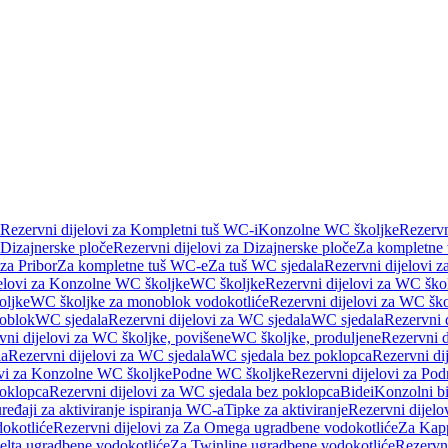
Rezervni dijelovi za Kompletni tuš WC-i
Konzolne WC školjke
Rezervn
Dizajnerske ploče
Rezervni dijelovi za Dizajnerske ploče
Za kompletne
 za Pribor
Za kompletne tuš WC-e
Za tuš WC sjedala
Rezervni dijelovi z
jelovi za Konzolne WC školjke
WC školjke
Rezervni dijelovi za WC ško
oljke
WC školjke za monoblok vodokotliće
Rezervni dijelovi za WC šk
oblok
WC sjedala
Rezervni dijelovi za WC sjedala
WC sjedala
Rezervni 
vni dijelovi za WC školjke, povišene
WC školjke, produljene
Rezervni d
la
Rezervni dijelovi za WC sjedala
WC sjedala bez poklopca
Rezervni di
ovi za Konzolne WC školjke
Podne WC školjke
Rezervni dijelovi za Po
oklopca
Rezervni dijelovi za WC sjedala bez poklopca
Bidei
Konzolni bi
uređaji za aktiviranje ispiranja WC-a
Tipke za aktiviranje
Rezervni dijelov
okotliće
Rezervni dijelovi za Za Omega ugradbene vodokotliće
Za Kapp
Delta ugradbene vodokotliće
Za Twinline ugradbene vodokotliće
Rezervni