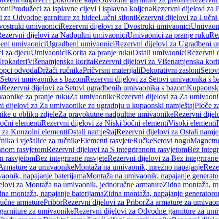
foni
Produžeci za isplavne cijevi i isplavna koljena
Rezervni dijelovi za P
i za Odvodne garniture za bidee
Lučni sifoni
Rezervni dijelovi za Lučni 
ostruki umivaonici
Rezervni dijelovi za Dvostruki umivaonici
Umivaoni
ezervni dijelovi za Nadpultni umivaonici
Umivaonici za pranje ruku
Rez
beni umivaonici
Ugradbeni umivaonici
Rezervni dijelovi za Ugradbeni u
i za djecu
Umivaonici
Korita za pranje ruku
Ostali umivaonici
Rezervni d
Trokaderi
Višenamjenska korita
Rezervni dijelovi za Višenamjenska kori
opci odvoda
Držači ručnika
Pričvrsni materijali
Dekorativni zasloni
Setov
Setovi umivaonika s bazom
Rezervni dijelovi za Setovi umivaonika s 
m
Rezervni dijelovi za Setovi ugradbenih umivaonika s bazom
Kupaonski
vaonike za pranje ruku
Za umivaonike
Rezervni dijelovi za Za umivaon
i dijelovi za Za umivaonike za ugradnju u kupaonski namještaj
Ploče z
ike u obliku zdjele
Za pravokutne nadpultne umivaonike
Rezervni dije
očni elementi
Rezervni dijelovi za Niski bočni elementi
Visoki elementi
i za Konzolni elementi
Ostali namještaj
Rezervni dijelovi za Ostali namje
nika i vješalice za ručnike
Elementi rasvjete
Ručke
Setovi nogu
Magnetne
ranom rasvjetom
Rezervni dijelovi za S integriranom rasvjetom
Bez integr
om rasvjetom
Bez integrirane rasvjete
Rezervni dijelovi za Bez integrirane
 Armature za umivaonike
Montaža na umivaonik, mrežno napajanje
Reze
aonik, napajanje baterijama
Montaža na umivaonik, napajanje generat
jelovi za Montaža na umivaonik, jednoručne armature
Zidna montaža, m
dna montaža, napajanje baterijama
Zidna montaža, napajanje generator
ručne armature
Pribor
Rezervni dijelovi za Pribor
Za armature za umivao
arniture za umivaonike
Rezervni dijelovi za Odvodne garniture za um