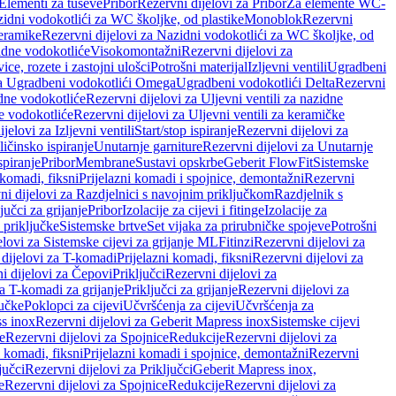
 Elementi za tuševe
Pribor
Rezervni dijelovi za Pribor
Za elemente WC-
zidni vodokotlići za WC školjke, od plastike
Monoblok
Rezervni
keramike
Rezervni dijelovi za Nazidni vodokotlići za WC školjke, od
zidne vodokotliće
Visokomontažni
Rezervni dijelovi za
ce, rozete i zastojni ulošci
Potrošni materijal
Izljevni ventili
Ugradbeni
za Ugradbeni vodokotlići Omega
Ugradbeni vodokotlići Delta
Rezervni
idne vodokotliće
Rezervni dijelovi za Uljevni ventili za nazidne
ke vodokotliće
Rezervni dijelovi za Uljevni ventili za keramičke
jelovi za Izljevni ventili
Start/stop ispiranje
Rezervni dijelovi za
ičinsko ispiranje
Unutarnje garniture
Rezervni dijelovi za Unutarnje
spiranje
Pribor
Membrane
Sustavi opskrbe
Geberit FlowFit
Sistemske
 komadi, fiksni
Prijelazni komadi i spojnice, demontažni
Rezervni
ni dijelovi za Razdjelnici s navojnim priključkom
Razdjelnik s
jučci za grijanje
Pribor
Izolacije za cijevi i fitinge
Izolacije za
 priključke
Sistemske brtve
Set vijaka za prirubničke spojeve
Potrošni
elovi za Sistemske cijevi za grijanje ML
Fitinzi
Rezervni dijelovi za
 dijelovi za T-komadi
Prijelazni komadi, fiksni
Rezervni dijelovi za
i dijelovi za Čepovi
Priključci
Rezervni dijelovi za
za T-komadi za grijanje
Priključci za grijanje
Rezervni dijelovi za
jučke
Poklopci za cijevi
Učvršćenja za cijevi
Učvršćenja za
s inox
Rezervni dijelovi za Geberit Mapress inox
Sistemske cijevi
e
Rezervni dijelovi za Spojnice
Redukcije
Rezervni dijelovi za
i komadi, fiksni
Prijelazni komadi i spojnice, demontažni
Rezervni
jučci
Rezervni dijelovi za Priključci
Geberit Mapress inox,
e
Rezervni dijelovi za Spojnice
Redukcije
Rezervni dijelovi za