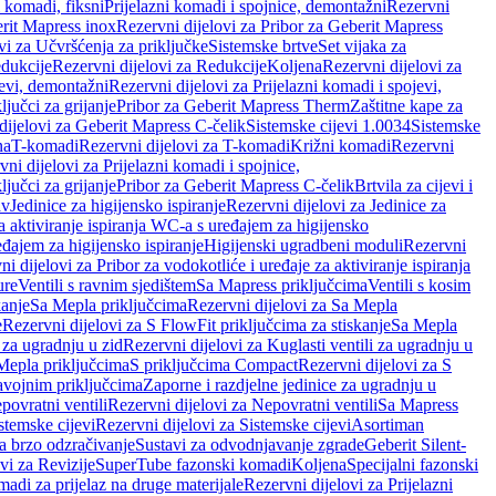
i komadi, fiksni
Prijelazni komadi i spojnice, demontažni
Rezervni
rit Mapress inox
Rezervni dijelovi za Pribor za Geberit Mapress
vi za Učvršćenja za priključke
Sistemske brtve
Set vijaka za
dukcije
Rezervni dijelovi za Redukcije
Koljena
Rezervni dijelovi za
jevi, demontažni
Rezervni dijelovi za Prijelazni komadi i spojevi,
ljučci za grijanje
Pribor za Geberit Mapress Therm
Zaštitne kape za
dijelovi za Geberit Mapress C-čelik
Sistemske cijevi 1.0034
Sistemske
na
T-komadi
Rezervni dijelovi za T-komadi
Križni komadi
Rezervni
ni dijelovi za Prijelazni komadi i spojnice,
ljučci za grijanje
Pribor za Geberit Mapress C-čelik
Brtvila za cijevi i
av
Jedinice za higijensko ispiranje
Rezervni dijelovi za Jedinice za
za aktiviranje ispiranja WC-a s uređajem za higijensko
đajem za higijensko ispiranje
Higijenski ugradbeni moduli
Rezervni
i dijelovi za Pribor za vodokotliće i uređaje za aktiviranje ispiranja
ure
Ventili s ravnim sjedištem
Sa Mapress priključcima
Ventili s kosim
kanje
Sa Mepla priključcima
Rezervni dijelovi za Sa Mepla
e
Rezervni dijelovi za S FlowFit priključcima za stiskanje
Sa Mepla
i za ugradnju u zid
Rezervni dijelovi za Kuglasti ventili za ugradnju u
 Mepla priključcima
S priključcima Compact
Rezervni dijelovi za S
avojnim priključcima
Zaporne i razdjelne jedinice za ugradnju u
povratni ventili
Rezervni dijelovi za Nepovratni ventili
Sa Mapress
stemske cijevi
Rezervni dijelovi za Sistemske cijevi
Asortiman
za brzo odzračivanje
Sustavi za odvodnjavanje zgrade
Geberit Silent-
vi za Revizije
SuperTube fazonski komadi
Koljena
Specijalni fazonski
madi za prijelaz na druge materijale
Rezervni dijelovi za Prijelazni