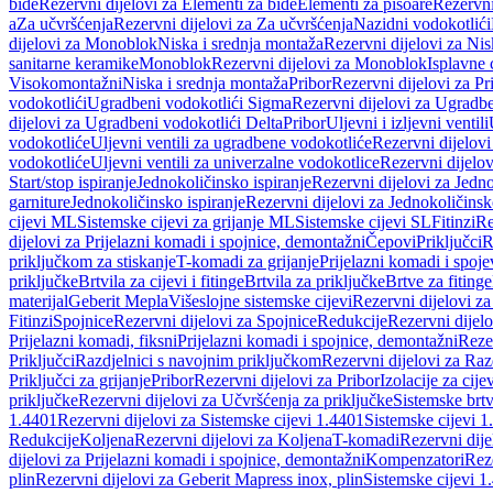
bide
Rezervni dijelovi za Elementi za bide
Elementi za pisoare
Rezervni
a
Za učvršćenja
Rezervni dijelovi za Za učvršćenja
Nazidni vodokotlići
dijelovi za Monoblok
Niska i srednja montaža
Rezervni dijelovi za Nis
sanitarne keramike
Monoblok
Rezervni dijelovi za Monoblok
Isplavne 
Visokomontažni
Niska i srednja montaža
Pribor
Rezervni dijelovi za Pr
vodokotlići
Ugradbeni vodokotlići Sigma
Rezervni dijelovi za Ugradb
dijelovi za Ugradbeni vodokotlići Delta
Pribor
Uljevni i izljevni ventili
vodokotliće
Uljevni ventili za ugradbene vodokotliće
Rezervni dijelovi
vodokotliće
Uljevni ventili za univerzalne vodokotlice
Rezervni dijelov
Start/stop ispiranje
Jednokoličinsko ispiranje
Rezervni dijelovi za Jedno
garniture
Jednokoličinsko ispiranje
Rezervni dijelovi za Jednokoličinsk
cijevi ML
Sistemske cijevi za grijanje ML
Sistemske cijevi SL
Fitinzi
Re
dijelovi za Prijelazni komadi i spojnice, demontažni
Čepovi
Priključci
R
priključkom za stiskanje
T-komadi za grijanje
Prijelazni komadi i spoje
priključke
Brtvila za cijevi i fitinge
Brtvila za priključke
Brtve za fitinge
materijal
Geberit Mepla
Višeslojne sistemske cijevi
Rezervni dijelovi za
Fitinzi
Spojnice
Rezervni dijelovi za Spojnice
Redukcije
Rezervni dijel
Prijelazni komadi, fiksni
Prijelazni komadi i spojnice, demontažni
Rezer
Priključci
Razdjelnici s navojnim priključkom
Rezervni dijelovi za Raz
Priključci za grijanje
Pribor
Rezervni dijelovi za Pribor
Izolacije za cijev
priključke
Rezervni dijelovi za Učvršćenja za priključke
Sistemske brt
1.4401
Rezervni dijelovi za Sistemske cijevi 1.4401
Sistemske cijevi 1
Redukcije
Koljena
Rezervni dijelovi za Koljena
T-komadi
Rezervni dij
dijelovi za Prijelazni komadi i spojnice, demontažni
Kompenzatori
Rez
plin
Rezervni dijelovi za Geberit Mapress inox, plin
Sistemske cijevi 1