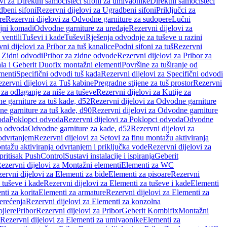
vi za Direktni samočisteći sifoni za umivaonike
Direktni samočisteći
beni sifoni
Rezervni dijelovi za Ugradbeni sifoni
Priključci za
re
Rezervni dijelovi za Odvodne garniture za sudopere
Lučni
ojni komadi
Odvodne garniture za uređaje
Rezervni dijelovi za
 ventili
Tuševi i kade
Tuševi
Rješenja odvodnje za tuševe u razini
ni dijelovi za Pribor za tuš kanalice
Podni sifoni za tuš
Rezervni
a Zidni odvodi
Pribor za zidne odvode
Rezervni dijelovi za Pribor za
ala i Geberit Duofix montažni elementi
Površine za tuširanje od
menti
Specifični odvodi tuš kada
Rezervni dijelovi za Specifični odvodi
zervni dijelovi za Tuš kabine
Pregradne stijene za tuš prostor
Rezervni
 za odlaganje za niše za tuševe
Rezervni dijelovi za Kutije za
 garniture za tuš kade, d52
Rezervni dijelovi za Odvodne garniture
e garniture za tuš kade, d90
Rezervni dijelovi za Odvodne garniture
oda
Poklopci odvoda
Rezervni dijelovi za Poklopci odvoda
Odvodne
ca odvoda
Odvodne garniture za kade, d52
Rezervni dijelovi za
 odvrtanjem
Rezervni dijelovi za Setovi za finu montažu aktiviranja
ntažu aktiviranja odvrtanjem i priključka vode
Rezervni dijelovi za
 pritisak PushControl
Sustavi instalacije i ispiranja
Geberit
ezervni dijelovi za Montažni elementi
Elementi za WC
ervni dijelovi za Elementi za bide
Elementi za pisoare
Rezervni
 tuševe i kade
Rezervni dijelovi za Elementi za tuševe i kade
Elementi
nti za korita
Elementi za armature
Rezervni dijelovi za Elementi za
erećenja
Rezervni dijelovi za Elementi za konzolna
ojlere
Pribor
Rezervni dijelovi za Pribor
Geberit Kombifix
Montažni
Rezervni dijelovi za Elementi za umivaonike
Elementi za