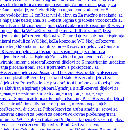
a s elektroničkim aktiviranjem ispiranja
Za mrežno napajanje, za
ežno napajanje, za Geberit Sigma ugradbene vodokotliće 8
ene vodokotliće 12 cm
Rezervni dijelovi za Za mrežno napajanje, za
Za napajanje baterijama, za Geberit Sigma ugradbene vodokotliće 12
neumatskim aktiviranjem ispiranja
Za dvokoličinsko ispiranje
Rezervni
iranje ispiranja WC-a
Rezervni dijelovi za Pribor za uređaje za
njem ispiranja
Rezervni dijelovi za Za uređaje za aktiviranje ispiranja
anitarni moduli za WC školjke
Za konzolne WC školjke
Rezervni
i materijali
Sanitarni moduli za bidee
Rezervni dijelovi za Sanitarni
e
Rezervni dijelovi za Pisoari, rad s ispiranjem, s rubom za
ranjem, bez ruba za ispiranje
Za nazidne i ugradbene uređaje za
viranje ispiranja pisoara
Rezervni dijelovi za S integriranim uređajem
ranja pisoara
Pisoari, rad s ispiranjem, s poklopcem / za
e
Rezervni dijelovi za Pisoari, rad bez vode
Bez poklopca
Rezervni
ara od plastike
Pregrade pisoara od stakla
Rezervni dijelovi za
dijelovi za Pribor
Poklopac pisoara
Sifoni i pribor za sifone
Isplavne
za aktiviranje ispiranja pisoara
Ugradnja u zid
Rezervni dijelovi za
apajanje
S elektroničkim aktiviranjem ispiranja, napajanje
elovi za S pneumatskim aktiviranjem ispiranja
Basic
Rezervni dijelovi
 S elektroničkim aktiviranjem ispiranja, mrežno napajanje
S
bor
Rezervni dijelovi za Pribor
Setovi za grubu gradnju i setovi za
ezervni dijelovi za Setovi za obnovu
Pokrovne ploče
Integrirana
niture za WC školjke i trokadere
Priključna koljena
Rezervni dijelovi
lavna koljena
Rezervni dijelovi za Produžeci za isplavna
dijelovi za Odvodne garniture za pisoare
Sifoni pisoara
Rezervni