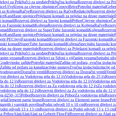
jelovi za Priključci za uređaje
Priključna koljena
Rezervni dijelovi za Pr
ice
Učvršćenja za cijevne obujmice
Čepovi
Brtve
Potrošni materijal
Geber
i za Koljena
Račve
Rezervni dijelovi za Račve
Redukcije
Rezervni dijelo
ice
Kandžaste spojnice
Prijelazni komadi za prijelaz na druge materijale
P
i komadi
Rezervni dijelovi za Spojni komadi
Pribor
Cijevne obujmice
Če
vi za Fazonski komadi
Koljena
Rezervni dijelovi za Koljena
Račve
Rezerv
omadi
Rezervni dijelovi za SuperTube fazonski komadi
Koljena
Rezervni
ice
Kandžaste spojnice
Prijelazni komadi za prijelaz na druge materijale
P
erit PE
Cijevi
Fazonski komadi
Rezervni dijelovi za Fazonski komadi
Ko
zonski komadi
SuperTube fazonski komadi
Koljena
Specijalni fazonski ko
jelaz na druge materijale
Rezervni dijelovi za Prijelazni komadi za prijel
jelovi za Priključci za uređaje
Priključna koljena
Rezervni dijelovi za Pr
jčanim vezama
Rezervni dijelovi za Sifoni s vijčanim vezama
Spiralni sif
Građevinske zaštite
Potrošni materijal
Zaštita od požara, zvučna izolacija 
 Zaštita od požara za kanalizacijske sustave
Zvučna izolacija
Izolacije od
odvodnjavanje
Dozračni ventili
Rezervni dijelovi za Dozračni ventili
Ventil
vni dijelovi za Vodolovna grla do 12 l/s
Vodolovna grla do 25 l/s
Rezerv
a do 12 l/s
Rezervni dijelovi za Vodolovna grla do 12 l/s
Vodolovna grla
la do 12 l/s
Rezervni dijelovi za Za vodolovna grla do 12 l/s
Za vodolovn
odolovna grla do 12 l/s
Rezervni dijelovi za Za vodolovna grla do 12 l/
anja d250–315
Pribor
Rezervni dijelovi za Pribor
Za vodolovna grla
Rezerv
 grla
Elementi parne brane
Rezervni dijelovi za Elementi parne brane
Pri
arnjih i vanjskih površina
Podni odvodi 10 x 10 cm
Rezervni dijelovi 
odni odvodi 13 x 13 cm
Rezervni dijelovi za Podni odvodi 13 x 13 cm
za Pribor
Alati
Alati
Alati za Geberit FlowFit
Rezervni dijelovi za Alati z