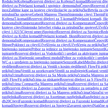
Redukcije
Koljena
Rezervni dijelovi za Koljena
T-komadi
Rezervni dij
dijelovi za Prijelazni komadi i spojnice, demontažni
Čepovi
Rezervni d
inox
Zaštitne kape za krajeve cijevi
Izolacije za priključke
Brtvila za cije
prirubničke spojeve
Geberit Mapress Therm
Sistemske cijevi Therm
Fit
Koljena
T-komadi
Rezervni dijelovi za T-komadi
Prijelazni komadi, fik
demontažni
Kompenzatori
Rezervni dijelovi za Kompenzatori
Čepovi
R
krajeve cijevi
Sistemske brtve
Set vijaka za prirubničke spojeve
Učvršće
cijevi 1.0215
Cijevni umeci
Spojnice
Rezervni dijelovi za Spojnice
Redu
dijelovi za Križni komadi
Prijelazni komadi, fiksni
Rezervni dijelovi za
demontažni
Kompenzatori
Rezervni dijelovi za Kompenzatori
Čepovi
R
fitinge
Poklopci za cijevi
Učvršćenja za cijevi
Učvršćenja za priključke
higijensko ispiranje
Pribor za jedinice za higijensko ispiranje
Senzori
Ka
ispiranje
Rezervni dijelovi za Vodokotlići i uređaji za aktiviranje ispi
dijelovi za Higijenski ugradbeni moduli
Pribor za vodokotliće i uređaj
WC-a s uređajem za higijensko ispiranje
Senzori
Kabeli
Mrežni dijelovi
sjedištem
Rezervni dijelovi za Ventili s kosim sjedištem
S FlowFit prikl
priključcima
Ventili za uzorkovanje
Ventili za pražnjenje
Kuglasti ventil
priključcima
Rezervni dijelovi za Sa Mepla priključcima
Sa Mapress pr
zid
S FlowFit priključcima za stiskanje
Rezervni dijelovi za S FlowFit 
priključcima Compact
Sa Mapress priključcima
Rezervni dijelovi za S
zid
Rezervni dijelovi za Zaporne i razdjelne jedinice za ugradnju u zid
priključcima
Rezervni dijelovi za Sa Mapress priključcima
Odzračni ven
razdjelnika
Rezervni dijelovi za Asortiman razdjelnika
Razdjelnici za p
db20
Cijevi
Fazonski komadi
Rezervni dijelovi za Fazonski komadi
Kol
komadi
Spojevi
Rezervni dijelovi za Spojevi
Zavareni spojevi
Natične s