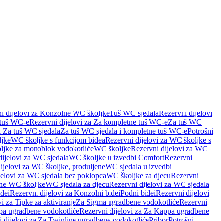
i dijelovi za Konzolne WC školjke
Tuš WC sjedala
Rezervni dijelovi
 tuš WC-e
Rezervni dijelovi za Za kompletne tuš WC-e
Za tuš WC
a Za tuš WC sjedala
Za tuš WC sjedala i kompletne tuš WC-e
Potrošni
ljke
WC školjke s funkcijom bidea
Rezervni dijelovi za WC školjke s
oljke za monoblok vodokotliće
WC školjke
Rezervni dijelovi za WC
dijelovi za WC sjedala
WC školjke u izvedbi Comfort
Rezervni
ijelovi za WC školjke, produljene
WC sjedala u izvedbi
jelovi za WC sjedala bez poklopca
WC školjke za djecu
Rezervni
dne WC školjke
WC sjedala za djecu
Rezervni dijelovi za WC sjedala
dei
Rezervni dijelovi za Konzolni bidei
Podni bidei
Rezervni dijelovi
i za Tipke za aktiviranje
Za Sigma ugradbene vodokotliće
Rezervni
a ugradbene vodokotliće
Rezervni dijelovi za Za Kappa ugradbene
 dijelovi za Za Twinline ugradbene vodokotliće
Pribor
Potrošni