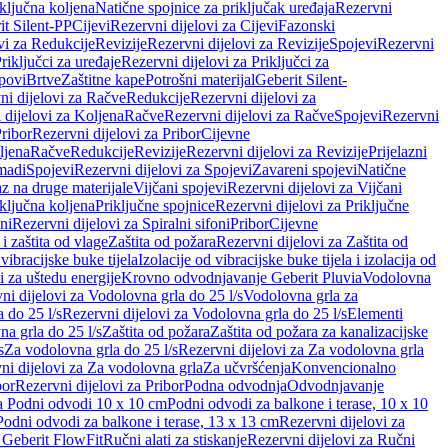
iključna koljena
Natične spojnice za priključak uređaja
Rezervni
it Silent-PP
Cijevi
Rezervni dijelovi za Cijevi
Fazonski
vi za Redukcije
Revizije
Rezervni dijelovi za Revizije
Spojevi
Rezervni
riključci za uređaje
Rezervni dijelovi za Priključci za
povi
Brtve
Zaštitne kape
Potrošni materijal
Geberit Silent-
ni dijelovi za Račve
Redukcije
Rezervni dijelovi za
 dijelovi za Koljena
Račve
Rezervni dijelovi za Račve
Spojevi
Rezervni
ribor
Rezervni dijelovi za Pribor
Cijevne
ljena
Račve
Redukcije
Revizije
Rezervni dijelovi za Revizije
Prijelazni
madi
Spojevi
Rezervni dijelovi za Spojevi
Zavareni spojevi
Natične
az na druge materijale
Vijčani spojevi
Rezervni dijelovi za Vijčani
iključna koljena
Priključne spojnice
Rezervni dijelovi za Priključne
oni
Rezervni dijelovi za Spiralni sifoni
Pribor
Cijevne
i zaštita od vlage
Zaštita od požara
Rezervni dijelovi za Zaštita od
 vibracijske buke tijela
Izolacije od vibracijske buke tijela i izolacija od
i za uštedu energije
Krovno odvodnjavanje Geberit Pluvia
Vodolovna
ni dijelovi za Vodolovna grla do 25 l/s
Vodolovna grla za
 do 25 l/s
Rezervni dijelovi za Vodolovna grla do 25 l/s
Elementi
a grla do 25 l/s
Zaštita od požara
Zaštita od požara za kanalizacijske
s
Za vodolovna grla do 25 l/s
Rezervni dijelovi za Za vodolovna grla
ni dijelovi za Za vodolovna grla
Za učvršćenja
Konvencionalno
bor
Rezervni dijelovi za Pribor
Podna odvodnja
Odvodnjavanje
za Podni odvodi 10 x 10 cm
Podni odvodi za balkone i terase, 10 x 10
Podni odvodi za balkone i terase, 13 x 13 cm
Rezervni dijelovi za
a Geberit FlowFit
Ručni alati za stiskanje
Rezervni dijelovi za Ručni