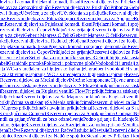
elovi za T-komadi
Prijelazni komadi, fiksni
Rezervni dijelovi za Prijelazn
ijelovi za Čepovi
Priključci
Rezervni dijelovi za Priključci
Pribor za Gebe
vi i fitinge
Učvršćenja za cijevi
Učvršćenja za priključke
Rezervni dijelo
inzi
Rezervni dijelovi za Fitinzi
Spojnice
Rezervni dijelovi za Spojnice
Re
sni
Rezervni dijelovi za Prijelazni komadi, fiksni
Prijelazni komadi i spo
ezervni dijelovi za Čepovi
Priključci za grijanje
Rezervni dijelovi za Prik
nja za cijevi
Geberit Mapress C-čelik
Geberit Mapress C-čelik
Rezervni 
kcije
Rezervni dijelovi za Redukcije
Koljena
Rezervni dijelovi za Kolje
 Prijelazni komadi, fiksni
Prijelazni komadi i spojnice, demontažni
Rezerv
ezervni dijelovi za Čepovi
Priključci za grijanje
Rezervni dijelovi za Prik
Sistemske brtve
Set vijaka za prirubničke spojeve
Geberit higijenski sust
beli
Graničnik protoka
Poklopci i pokrovne ploče
Vodokotlići i uređaji 
ranja WC-a s uređajem za higijensko ispiranje
Ugradbeni vodokotlići s ure
e za aktiviranje ispiranja WC-a s uređajem za higijensko ispiranje
Rezervn
Rezervni dijelovi za Mrežni dijelovi
Mrežne komponente
Cijevne armat
jučcima za stiskanje
Rezervni dijelovi za S FlowFit priključcima za stis
i
Rezervni dijelovi za Kuglasti ventili
S FlowFit priključcima za stiskanj
iključcima
Rezervni dijelovi za Sa Mapress priključcima
Kuglasti ventil
priključcima za stiskanje
Sa Mepla priključcima
Rezervni dijelovi za Sa
a Mapress priključcima
S navojnim priključcima
Rezervni dijelovi za S n
S priključcima Compact
Rezervni dijelovi za S priključcima Compact
Ne
tili za grijanje
Ventili za brzo odzračivanje
Podno grijanje ili hlađenje
Si
odno grijanje
Rezervni dijelovi za Razdjelnici za podno grijanje
Ventili 
jena
Račve
Rezervni dijelovi za Račve
Redukcije
Revizije
Rezervni dijelo
pojnice
Rezervni dijelovi za Natične spojnice
Stezni spojevi
Prijelazni ko