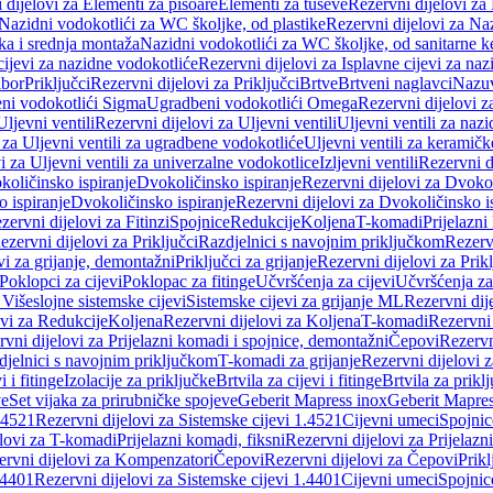
 dijelovi za Elementi za pisoare
Elementi za tuševe
Rezervni dijelovi za
Nazidni vodokotlići za WC školjke, od plastike
Rezervni dijelovi za Na
ka i srednja montaža
Nazidni vodokotlići za WC školjke, od sanitarne 
cijevi za nazidne vodokotliće
Rezervni dijelovi za Isplavne cijevi za na
ibor
Priključci
Rezervni dijelovi za Priključci
Brtve
Brtveni naglavci
Nazuvi
eni vodokotlići Sigma
Ugradbeni vodokotlići Omega
Rezervni dijelovi 
Uljevni ventili
Rezervni dijelovi za Uljevni ventili
Uljevni ventili za naz
 za Uljevni ventili za ugradbene vodokotliće
Uljevni ventili za keramič
i za Uljevni ventili za univerzalne vodokotlice
Izljevni ventili
Rezervni di
količinsko ispiranje
Dvokoličinsko ispiranje
Rezervni dijelovi za Dvokol
o ispiranje
Dvokoličinsko ispiranje
Rezervni dijelovi za Dvokoličinsko i
zervni dijelovi za Fitinzi
Spojnice
Redukcije
Koljena
T-komadi
Prijelazni
ezervni dijelovi za Priključci
Razdjelnici s navojnim priključkom
Rezerv
vi za grijanje, demontažni
Priključci za grijanje
Rezervni dijelovi za Prikl
Poklopci za cijevi
Poklopac za fitinge
Učvršćenja za cijevi
Učvršćenja za
 Višeslojne sistemske cijevi
Sistemske cijevi za grijanje ML
Rezervni dij
ovi za Redukcije
Koljena
Rezervni dijelovi za Koljena
T-komadi
Rezervni
vni dijelovi za Prijelazni komadi i spojnice, demontažni
Čepovi
Rezervn
djelnici s navojnim priključkom
T-komadi za grijanje
Rezervni dijelovi 
i i fitinge
Izolacije za priključke
Brtvila za cijevi i fitinge
Brtvila za prikl
ve
Set vijaka za prirubničke spojeve
Geberit Mapress inox
Geberit Mapres
.4521
Rezervni dijelovi za Sistemske cijevi 1.4521
Cijevni umeci
Spojnic
elovi za T-komadi
Prijelazni komadi, fiksni
Rezervni dijelovi za Prijelazn
ervni dijelovi za Kompenzatori
Čepovi
Rezervni dijelovi za Čepovi
Prikl
.4401
Rezervni dijelovi za Sistemske cijevi 1.4401
Cijevni umeci
Spojnic