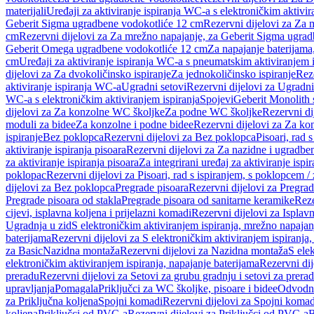
materijali
Uređaji za aktiviranje ispiranja WC-a s elektroničkim aktivir
Geberit Sigma ugradbene vodokotliće 12 cm
Rezervni dijelovi za Za
cm
Rezervni dijelovi za Za mrežno napajanje, za Geberit Sigma ugra
Geberit Omega ugradbene vodokotliće 12 cm
Za napajanje baterijam
cm
Uređaji za aktiviranje ispiranja WC-a s pneumatskim aktiviranjem i
dijelovi za Za dvokoličinsko ispiranje
Za jednokoličinsko ispiranje
Reze
aktiviranje ispiranja WC-a
Ugradni setovi
Rezervni dijelovi za Ugradni
WC-a s elektroničkim aktiviranjem ispiranja
Spojevi
Geberit Monolith 
dijelovi za Za konzolne WC školjke
Za podne WC školjke
Rezervni di
moduli za bidee
Za konzolne i podne bidee
Rezervni dijelovi za Za ko
ispiranje
Bez poklopca
Rezervni dijelovi za Bez poklopca
Pisoari, rad 
aktiviranje ispiranja pisoara
Rezervni dijelovi za Za nazidne i ugradbene
za aktiviranje ispiranja pisoara
Za integrirani uređaj za aktiviranje ispi
poklopac
Rezervni dijelovi za Pisoari, rad s ispiranjem, s poklopcem /
dijelovi za Bez poklopca
Pregrade pisoara
Rezervni dijelovi za Pregrad
Pregrade pisoara od stakla
Pregrade pisoara od sanitarne keramike
Reze
cijevi, isplavna koljena i prijelazni komadi
Rezervni dijelovi za Isplavn
Ugradnja u zid
S elektroničkim aktiviranjem ispiranja, mrežno napajan
baterijama
Rezervni dijelovi za S elektroničkim aktiviranjem ispiranja,
za Basic
Nazidna montaža
Rezervni dijelovi za Nazidna montaža
S ele
elektroničkim aktiviranjem ispiranja, napajanje baterijama
Rezervni dij
preradu
Rezervni dijelovi za Setovi za grubu gradnju i setovi za prera
upravljanja
Pomagala
Priključci za WC školjke, pisoare i bidee
Odvodne
za Priključna koljena
Spojni komadi
Rezervni dijelovi za Spojni komad
koljena
Priključci od PVC-a
Rezervni dijelovi za Priključci od PVC-a
B