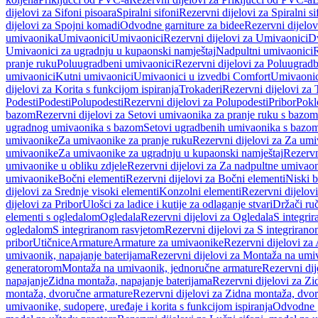
dijelovi za Sifoni pisoara
Spiralni sifoni
Rezervni dijelovi za Spiralni si
dijelovi za Spojni komadi
Odvodne garniture za bidee
Rezervni dijelov
umivaonika
Umivaonici
Umivaonici
Rezervni dijelovi za Umivaonici
Dv
Umivaonici za ugradnju u kupaonski namještaj
Nadpultni umivaonici
R
pranje ruku
Poluugradbeni umivaonici
Rezervni dijelovi za Poluugrad
umivaonici
Kutni umivaonici
Umivaonici u izvedbi Comfort
Umivaonic
dijelovi za Korita s funkcijom ispiranja
Trokaderi
Rezervni dijelovi za 
Podesti
Podesti
Polupodesti
Rezervni dijelovi za Polupodesti
Pribor
Pokl
bazom
Rezervni dijelovi za Setovi umivaonika za pranje ruku s bazom
ugradnog umivaonika s bazom
Setovi ugradbenih umivaonika s bazo
umivaonike
Za umivaonike za pranje ruku
Rezervni dijelovi za Za umi
umivaonike
Za umivaonike za ugradnju u kupaonski namještaj
Rezervn
umivaonike u obliku zdjele
Rezervni dijelovi za Za nadpultne umivaon
umivaonike
Bočni elementi
Rezervni dijelovi za Bočni elementi
Niski b
dijelovi za Srednje visoki elementi
Konzolni elementi
Rezervni dijelov
dijelovi za Pribor
Ulošci za ladice i kutije za odlaganje stvari
Držači ruč
elementi s ogledalom
Ogledala
Rezervni dijelovi za Ogledala
S integri
ogledalom
S integriranom rasvjetom
Rezervni dijelovi za S integriran
pribor
Utičnice
Armature
Armature za umivaonike
Rezervni dijelovi za
umivaonik, napajanje baterijama
Rezervni dijelovi za Montaža na umiv
generatorom
Montaža na umivaonik, jednoručne armature
Rezervni di
napajanje
Zidna montaža, napajanje baterijama
Rezervni dijelovi za Zi
montaža, dvoručne armature
Rezervni dijelovi za Zidna montaža, dvo
umivaonike, sudopere, uređaje i korita s funkcijom ispiranja
Odvodne g