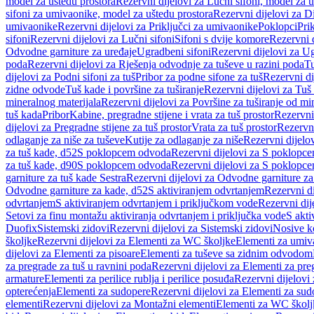
model za uštedu prostora
Rezervni dijelovi za Lučni sifoni, model za u
sifoni za umivaonike, model za uštedu prostora
Rezervni dijelovi za D
umivaonike
Rezervni dijelovi za Priključci za umivaonike
Poklopci
Prik
sifoni
Rezervni dijelovi za Lučni sifoni
Sifoni s dvije komore
Rezervni d
Odvodne garniture za uređaje
Ugradbeni sifoni
Rezervni dijelovi za Ug
poda
Rezervni dijelovi za Rješenja odvodnje za tuševe u razini poda
Tu
dijelovi za Podni sifoni za tuš
Pribor za podne sifone za tuš
Rezervni di
zidne odvode
Tuš kade i površine za tuširanje
Rezervni dijelovi za Tuš 
mineralnog materijala
Rezervni dijelovi za Površine za tuširanje od mi
tuš kada
Pribor
Kabine, pregradne stijene i vrata za tuš prostor
Rezervni 
dijelovi za Pregradne stijene za tuš prostor
Vrata za tuš prostor
Rezervni
odlaganje za niše za tuševe
Kutije za odlaganje za niše
Rezervni dijelov
za tuš kade, d52
S poklopcem odvoda
Rezervni dijelovi za S poklopc
za tuš kade, d90
S poklopcem odvoda
Rezervni dijelovi za S poklopc
garniture za tuš kade Sestra
Rezervni dijelovi za Odvodne garniture za
Odvodne garniture za kade, d52
S aktiviranjem odvrtanjem
Rezervni di
odvrtanjem
S aktiviranjem odvrtanjem i priključkom vode
Rezervni dij
Setovi za finu montažu aktiviranja odvrtanjem i priključka vode
S akti
Duofix
Sistemski zidovi
Rezervni dijelovi za Sistemski zidovi
Nosive k
školjke
Rezervni dijelovi za Elementi za WC školjke
Elementi za umiv
dijelovi za Elementi za pisoare
Elementi za tuševe sa zidnim odvodom
za pregrade za tuš u ravnini poda
Rezervni dijelovi za Elementi za pre
armature
Elementi za perilice rublja i perilice posuđa
Rezervni dijelovi 
opterećenja
Elementi za sudopere
Rezervni dijelovi za Elementi za sud
elementi
Rezervni dijelovi za Montažni elementi
Elementi za WC školj