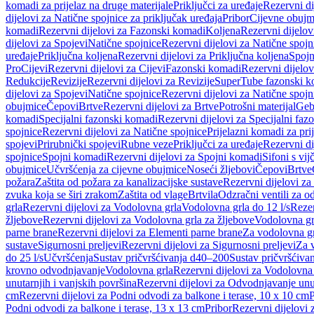
komadi za prijelaz na druge materijale
Priključci za uređaje
Rezervni di
dijelovi za Natične spojnice za priključak uređaja
Pribor
Cijevne obujm
komadi
Rezervni dijelovi za Fazonski komadi
Koljena
Rezervni dijelov
dijelovi za Spojevi
Natične spojnice
Rezervni dijelovi za Natične spojn
uređaje
Priključna koljena
Rezervni dijelovi za Priključna koljena
Spojn
Pro
Cijevi
Rezervni dijelovi za Cijevi
Fazonski komadi
Rezervni dijelo
Redukcije
Revizije
Rezervni dijelovi za Revizije
SuperTube fazonski k
dijelovi za Spojevi
Natične spojnice
Rezervni dijelovi za Natične spojn
obujmice
Čepovi
Brtve
Rezervni dijelovi za Brtve
Potrošni materijal
Geb
komadi
Specijalni fazonski komadi
Rezervni dijelovi za Specijalni fa
spojnice
Rezervni dijelovi za Natične spojnice
Prijelazni komadi za pri
spojevi
Prirubnički spojevi
Rubne veze
Priključci za uređaje
Rezervni di
spojnice
Spojni komadi
Rezervni dijelovi za Spojni komadi
Sifoni s vi
obujmice
Učvršćenja za cijevne obujmice
Noseći žljebovi
Čepovi
Brtve
požara
Zaštita od požara za kanalizacijske sustave
Rezervni dijelovi za
zvuka koja se širi zrakom
Zaštita od vlage
Brtvila
Odzračni ventili za 
grla
Rezervni dijelovi za Vodolovna grla
Vodolovna grla do 12 l/s
Rezer
žljebove
Rezervni dijelovi za Vodolovna grla za žljebove
Vodolovna grl
parne brane
Rezervni dijelovi za Elementi parne brane
Za vodolovna gr
sustave
Sigurnosni preljevi
Rezervni dijelovi za Sigurnosni preljevi
Za v
do 25 l/s
Učvršćenja
Sustav pričvršćivanja d40–200
Sustav pričvršćiv
krovno odvodnjavanje
Vodolovna grla
Rezervni dijelovi za Vodolovna
unutarnjih i vanjskih površina
Rezervni dijelovi za Odvodnjavanje unut
cm
Rezervni dijelovi za Podni odvodi za balkone i terase, 10 x 10 cm
P
Podni odvodi za balkone i terase, 13 x 13 cm
Pribor
Rezervni dijelovi 