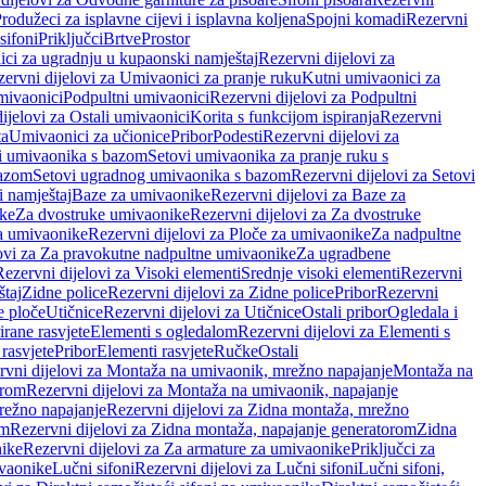
rodužeci za isplavne cijevi i isplavna koljena
Spojni komadi
Rezervni
sifoni
Priključci
Brtve
Prostor
ci za ugradnju u kupaonski namještaj
Rezervni dijelovi za
ervni dijelovi za Umivaonici za pranje ruku
Kutni umivaonici za
mivaonici
Podpultni umivaonici
Rezervni dijelovi za Podpultni
ijelovi za Ostali umivaonici
Korita s funkcijom ispiranja
Rezervni
ta
Umivaonici za učionice
Pribor
Podesti
Rezervni dijelovi za
i umivaonika s bazom
Setovi umivaonika za pranje ruku s
bazom
Setovi ugradnog umivaonika s bazom
Rezervni dijelovi za Setovi
 namještaj
Baze za umivaonike
Rezervni dijelovi za Baze za
ike
Za dvostruke umivaonike
Rezervni dijelovi za Za dvostruke
a umivaonike
Rezervni dijelovi za Ploče za umivaonike
Za nadpultne
lovi za Za pravokutne nadpultne umivaonike
Za ugradbene
Rezervni dijelovi za Visoki elementi
Srednje visoki elementi
Rezervni
štaj
Zidne police
Rezervni dijelovi za Zidne police
Pribor
Rezervni
 ploče
Utičnice
Rezervni dijelovi za Utičnice
Ostali pribor
Ogledala i
irane rasvjete
Elementi s ogledalom
Rezervni dijelovi za Elementi s
 rasvjete
Pribor
Elementi rasvjete
Ručke
Ostali
rvni dijelovi za Montaža na umivaonik, mrežno napajanje
Montaža na
orom
Rezervni dijelovi za Montaža na umivaonik, napajanje
režno napajanje
Rezervni dijelovi za Zidna montaža, mrežno
om
Rezervni dijelovi za Zidna montaža, napajanje generatorom
Zidna
nike
Rezervni dijelovi za Za armature za umivaonike
Priključci za
ivaonike
Lučni sifoni
Rezervni dijelovi za Lučni sifoni
Lučni sifoni,