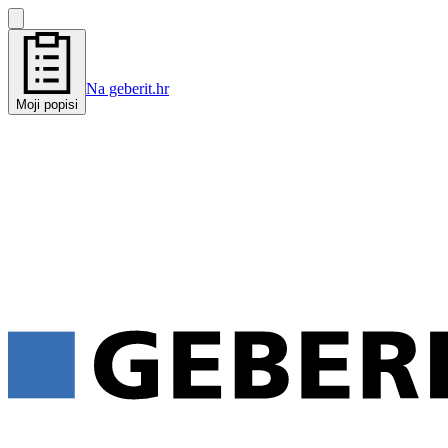
Na geberit.hr
Moji popisi