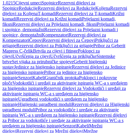
1.0215
Cijevni umeci
Spojnice
Rezervni dijelovi za
Spojnice
Redukcije
Rezervni dijelovi za Redukcije
Koljena
Rezervni
dijelovi za Koljena
T-komadi
Rezervni dijelovi za T-komadi
Križni
komadi
Rezervni dijelovi za Križni komadi
Prijelazni komadi,
fiksni
Rezervni dijelovi za Prijelazni komadi, fiksni
Prijelazni komadi
i spojnice, demontažni
Rezervni dijelovi za Prijelazni komadi i
spojnice, demontažni
Kompenzatori
Rezervni dijelovi za
Kompenzatori
Čepovi
Rezervni dijelovi za Čepovi
Priključci za
grijanje
Rezervni dijelovi za Priključci za grijanje
Pribor za Geberit
Mapress C-čelik
Brtvila za cijevi i fitinge
Poklopci za
cijevi
Učvršćenja za cijevi
Učvršćenja za priključke
Sistemske
brtve
Set vijaka za prirubničke spojeve
Geberit higijenski
sustav
Jedinice za higijensko ispiranje
Rezervni dijelovi za Jedinice
za higijensko ispiranje
Pribor za jedinice za higijensko
ispiranje
Senzori
Kabeli
Graničnik protoka
Poklopci i pokrovne
ploče
Vodokotlići i uređaji za aktiviranje ispiranja WC-a s uređajem
za higijensko ispiranje
Rezervni dijelovi za Vodokotlići i uređaji za
aktiviranje ispiranja WC-a s uređajem za higijensko
ispiranje
Ugradbeni vodokotlići s uređajem za higijensko
ispiranje
Higijenski ugradbeni moduli
Rezervni dijelovi za Higijenski
ugradbeni moduli
Pribor za vodokotliće i uređaje za aktiviranje
ispiranja WC-a s uređajem za higijensko ispiranje
Rezervni dijelovi
za Pribor za vodokotliće i uređaje za aktiviranje ispiranja WC-a s
uređajem za higijensko ispiranje
Senzori
Kabeli
Mrežni
dijelovi
Rezervni dijelovi za Mrežni dijelovi
Mrežne