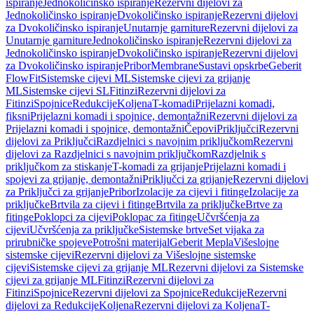
ispiranje
Jednokoličinsko ispiranje
Rezervni dijelovi za
Jednokoličinsko ispiranje
Dvokoličinsko ispiranje
Rezervni dijelovi
za Dvokoličinsko ispiranje
Unutarnje garniture
Rezervni dijelovi za
Unutarnje garniture
Jednokoličinsko ispiranje
Rezervni dijelovi za
Jednokoličinsko ispiranje
Dvokoličinsko ispiranje
Rezervni dijelovi
za Dvokoličinsko ispiranje
Pribor
Membrane
Sustavi opskrbe
Geberit
FlowFit
Sistemske cijevi ML
Sistemske cijevi za grijanje
ML
Sistemske cijevi SL
Fitinzi
Rezervni dijelovi za
Fitinzi
Spojnice
Redukcije
Koljena
T-komadi
Prijelazni komadi,
fiksni
Prijelazni komadi i spojnice, demontažni
Rezervni dijelovi za
Prijelazni komadi i spojnice, demontažni
Čepovi
Priključci
Rezervni
dijelovi za Priključci
Razdjelnici s navojnim priključkom
Rezervni
dijelovi za Razdjelnici s navojnim priključkom
Razdjelnik s
priključkom za stiskanje
T-komadi za grijanje
Prijelazni komadi i
spojevi za grijanje, demontažni
Priključci za grijanje
Rezervni dijelovi
za Priključci za grijanje
Pribor
Izolacije za cijevi i fitinge
Izolacije za
priključke
Brtvila za cijevi i fitinge
Brtvila za priključke
Brtve za
fitinge
Poklopci za cijevi
Poklopac za fitinge
Učvršćenja za
cijevi
Učvršćenja za priključke
Sistemske brtve
Set vijaka za
prirubničke spojeve
Potrošni materijal
Geberit Mepla
Višeslojne
sistemske cijevi
Rezervni dijelovi za Višeslojne sistemske
cijevi
Sistemske cijevi za grijanje ML
Rezervni dijelovi za Sistemske
cijevi za grijanje ML
Fitinzi
Rezervni dijelovi za
Fitinzi
Spojnice
Rezervni dijelovi za Spojnice
Redukcije
Rezervni
dijelovi za Redukcije
Koljena
Rezervni dijelovi za Koljena
T-