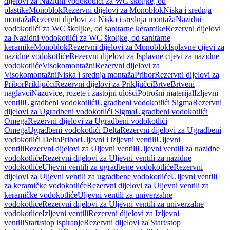
dijelovi za Nazidni vodokotlići za WC školjke, od
plastike
Monoblok
Rezervni dijelovi za Monoblok
Niska i srednja
montaža
Rezervni dijelovi za Niska i srednja montaža
Nazidni
vodokotlići za WC školjke, od sanitarne keramike
Rezervni dijelovi
za Nazidni vodokotlići za WC školjke, od sanitarne
keramike
Monoblok
Rezervni dijelovi za Monoblok
Isplavne cijevi za
nazidne vodokotliće
Rezervni dijelovi za Isplavne cijevi za nazidne
vodokotliće
Visokomontažni
Rezervni dijelovi za
Visokomontažni
Niska i srednja montaža
Pribor
Rezervni dijelovi za
Pribor
Priključci
Rezervni dijelovi za Priključci
Brtve
Brtveni
naglavci
Nazuvice, rozete i zastojni ulošci
Potrošni materijal
Izljevni
ventili
Ugradbeni vodokotlići
Ugradbeni vodokotlići Sigma
Rezervni
dijelovi za Ugradbeni vodokotlići Sigma
Ugradbeni vodokotlići
Omega
Rezervni dijelovi za Ugradbeni vodokotlići
Omega
Ugradbeni vodokotlići Delta
Rezervni dijelovi za Ugradbeni
vodokotlići Delta
Pribor
Uljevni i izljevni ventili
Uljevni
ventili
Rezervni dijelovi za Uljevni ventili
Uljevni ventili za nazidne
vodokotliće
Rezervni dijelovi za Uljevni ventili za nazidne
vodokotliće
Uljevni ventili za ugradbene vodokotliće
Rezervni
dijelovi za Uljevni ventili za ugradbene vodokotliće
Uljevni ventili
za keramičke vodokotliće
Rezervni dijelovi za Uljevni ventili za
keramičke vodokotliće
Uljevni ventili za univerzalne
vodokotlice
Rezervni dijelovi za Uljevni ventili za univerzalne
vodokotlice
Izljevni ventili
Rezervni dijelovi za Izljevni
ventili
Start/stop ispiranje
Rezervni dijelovi za Start/stop