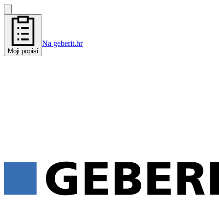
Na geberit.hr
Moji popisi