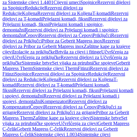
za Sistemske cijevi 1.4401
Cijevni umeci
Spojnice
Rezervni dijelovi
za Spojnice
Redukcije
Rezervni dijelovi za
Redukcije
Koljena
Rezervni dijelovi za Koljena
T-komadi
Rezervni
dijelovi za T-komadi
Prijelazni komadi, fiksni
Rezervni dijelovi za
Prijelazni komadi, fiksni
Prijelazni komadi i spojnice,
demontažni
Rezervni dijelovi za Prijelazni komadi i spojnice,
demontažni
Čepovi
Rezervni dijelovi za Čepovi
Priključci
Rezervni
dijelovi za Priključci
Pribor za Geberit Mapress inox
Rezervni
dijelovi za Pribor za Geberit Mapress inox
Zaštitne kape za krajeve
cijevi
Izolacije za priključke
Brtvila za cijevi i fitinge
Učvršćenja za
cijevi
Učvršćenja za priključke
Rezervni dijelovi za Učvršćenja za
priključke
Sistemske brtve
Set vijaka za prirubničke spojeve
Geberit
Mapress Therm
Sistemske cijevi Therm
Fitinzi
Rezervni dijelovi za
Fitinzi
Spojnice
Rezervni dijelovi za Spojnice
Redukcije
Rezervni
dijelovi za Redukcije
Koljena
Rezervni dijelovi za Koljena
T-
komadi
Rezervni dijelovi za T-komadi
Prijelazni komadi,
fiksni
Rezervni dijelovi za Prijelazni komadi, fiksni
Prijelazni komadi
i spojevi, demontažni
Rezervni dijelovi za Prijelazni komadi i
spojevi, demontažni
Kompenzatori
Rezervni dijelovi za
Kompenzatori
Čepovi
Rezervni dijelovi za Čepovi
Priključci za
grijanje
Rezervni dijelovi za Priključci za grijanje
Pribor za Geberit
Mapress Therm
Zaštitne kape za krajeve cijevi
Sistemske brtve
Set
vijaka za prirubničke spojeve
Učvršćenja za cijevi
Geberit Mapress
C-čelik
Geberit Mapress C-čelik
Rezervni dijelovi za Geberit
Mapress C-čelik
Sistemske cijevi 1.0034
Sistemske cijevi