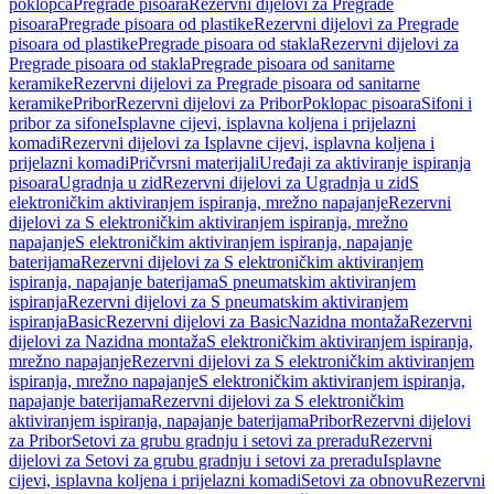
poklopca
Pregrade pisoara
Rezervni dijelovi za Pregrade
pisoara
Pregrade pisoara od plastike
Rezervni dijelovi za Pregrade
pisoara od plastike
Pregrade pisoara od stakla
Rezervni dijelovi za
Pregrade pisoara od stakla
Pregrade pisoara od sanitarne
keramike
Rezervni dijelovi za Pregrade pisoara od sanitarne
keramike
Pribor
Rezervni dijelovi za Pribor
Poklopac pisoara
Sifoni i
pribor za sifone
Isplavne cijevi, isplavna koljena i prijelazni
komadi
Rezervni dijelovi za Isplavne cijevi, isplavna koljena i
prijelazni komadi
Pričvrsni materijali
Uređaji za aktiviranje ispiranja
pisoara
Ugradnja u zid
Rezervni dijelovi za Ugradnja u zid
S
elektroničkim aktiviranjem ispiranja, mrežno napajanje
Rezervni
dijelovi za S elektroničkim aktiviranjem ispiranja, mrežno
napajanje
S elektroničkim aktiviranjem ispiranja, napajanje
baterijama
Rezervni dijelovi za S elektroničkim aktiviranjem
ispiranja, napajanje baterijama
S pneumatskim aktiviranjem
ispiranja
Rezervni dijelovi za S pneumatskim aktiviranjem
ispiranja
Basic
Rezervni dijelovi za Basic
Nazidna montaža
Rezervni
dijelovi za Nazidna montaža
S elektroničkim aktiviranjem ispiranja,
mrežno napajanje
Rezervni dijelovi za S elektroničkim aktiviranjem
ispiranja, mrežno napajanje
S elektroničkim aktiviranjem ispiranja,
napajanje baterijama
Rezervni dijelovi za S elektroničkim
aktiviranjem ispiranja, napajanje baterijama
Pribor
Rezervni dijelovi
za Pribor
Setovi za grubu gradnju i setovi za preradu
Rezervni
dijelovi za Setovi za grubu gradnju i setovi za preradu
Isplavne
cijevi, isplavna koljena i prijelazni komadi
Setovi za obnovu
Rezervni