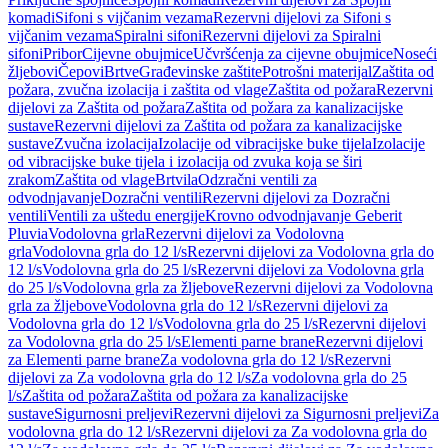
komadi
Sifoni s vijčanim vezama
Rezervni dijelovi za Sifoni s
vijčanim vezama
Spiralni sifoni
Rezervni dijelovi za Spiralni
sifoni
Pribor
Cijevne obujmice
Učvršćenja za cijevne obujmice
Noseći
žljebovi
Čepovi
Brtve
Građevinske zaštite
Potrošni materijal
Zaštita od
požara, zvučna izolacija i zaštita od vlage
Zaštita od požara
Rezervni
dijelovi za Zaštita od požara
Zaštita od požara za kanalizacijske
sustave
Rezervni dijelovi za Zaštita od požara za kanalizacijske
sustave
Zvučna izolacija
Izolacije od vibracijske buke tijela
Izolacije
od vibracijske buke tijela i izolacija od zvuka koja se širi
zrakom
Zaštita od vlage
Brtvila
Odzračni ventili za
odvodnjavanje
Dozračni ventili
Rezervni dijelovi za Dozračni
ventili
Ventili za uštedu energije
Krovno odvodnjavanje Geberit
Pluvia
Vodolovna grla
Rezervni dijelovi za Vodolovna
grla
Vodolovna grla do 12 l/s
Rezervni dijelovi za Vodolovna grla do
12 l/s
Vodolovna grla do 25 l/s
Rezervni dijelovi za Vodolovna grla
do 25 l/s
Vodolovna grla za žljebove
Rezervni dijelovi za Vodolovna
grla za žljebove
Vodolovna grla do 12 l/s
Rezervni dijelovi za
Vodolovna grla do 12 l/s
Vodolovna grla do 25 l/s
Rezervni dijelovi
za Vodolovna grla do 25 l/s
Elementi parne brane
Rezervni dijelovi
za Elementi parne brane
Za vodolovna grla do 12 l/s
Rezervni
dijelovi za Za vodolovna grla do 12 l/s
Za vodolovna grla do 25
l/s
Zaštita od požara
Zaštita od požara za kanalizacijske
sustave
Sigurnosni preljevi
Rezervni dijelovi za Sigurnosni preljevi
Za
vodolovna grla do 12 l/s
Rezervni dijelovi za Za vodolovna grla do