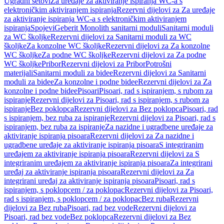
Ugradni setovi
Za uređaje za aktiviranje ispiranja WC-a s
elektroničkim aktiviranjem ispiranja
Rezervni dijelovi za Za uređaje
za aktiviranje ispiranja WC-a s elektroničkim aktiviranjem
ispiranja
Spojevi
Geberit Monolith sanitarni moduli
Sanitarni moduli
za WC školjke
Rezervni dijelovi za Sanitarni moduli za WC
školjke
Za konzolne WC školjke
Rezervni dijelovi za Za konzolne
WC školjke
Za podne WC školjke
Rezervni dijelovi za Za podne
WC školjke
Pribor
Rezervni dijelovi za Pribor
Potrošni
materijali
Sanitarni moduli za bidee
Rezervni dijelovi za Sanitarni
moduli za bidee
Za konzolne i podne bidee
Rezervni dijelovi za Za
konzolne i podne bidee
Pisoari
Pisoari, rad s ispiranjem, s rubom za
ispiranje
Rezervni dijelovi za Pisoari, rad s ispiranjem, s rubom za
ispiranje
Bez poklopca
Rezervni dijelovi za Bez poklopca
Pisoari, rad
s ispiranjem, bez ruba za ispiranje
Rezervni dijelovi za Pisoari, rad s
ispiranjem, bez ruba za ispiranje
Za nazidne i ugradbene uređaje za
aktiviranje ispiranja pisoara
Rezervni dijelovi za Za nazidne i
ugradbene uređaje za aktiviranje ispiranja pisoara
S integriranim
uređajem za aktiviranje ispiranja pisoara
Rezervni dijelovi za S
integriranim uređajem za aktiviranje ispiranja pisoara
Za integrirani
uređaj za aktiviranje ispiranja pisoara
Rezervni dijelovi za Za
integrirani uređaj za aktiviranje ispiranja pisoara
Pisoari, rad s
ispiranjem, s poklopcem / za poklopac
Rezervni dijelovi za Pisoari,
rad s ispiranjem, s poklopcem / za poklopac
Bez ruba
Rezervni
dijelovi za Bez ruba
Pisoari, rad bez vode
Rezervni dijelovi za
Pisoari, rad bez vode
Bez poklopca
Rezervni dijelovi za Bez