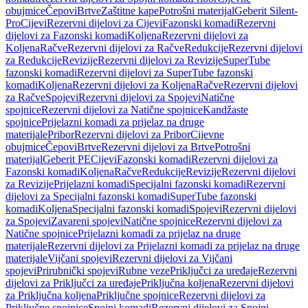
obujmice
Čepovi
Brtve
Zaštitne kape
Potrošni materijal
Geberit Silent-
Pro
Cijevi
Rezervni dijelovi za Cijevi
Fazonski komadi
Rezervni
dijelovi za Fazonski komadi
Koljena
Rezervni dijelovi za
Koljena
Račve
Rezervni dijelovi za Račve
Redukcije
Rezervni dijelovi
za Redukcije
Revizije
Rezervni dijelovi za Revizije
SuperTube
fazonski komadi
Rezervni dijelovi za SuperTube fazonski
komadi
Koljena
Rezervni dijelovi za Koljena
Račve
Rezervni dijelovi
za Račve
Spojevi
Rezervni dijelovi za Spojevi
Natične
spojnice
Rezervni dijelovi za Natične spojnice
Kandžaste
spojnice
Prijelazni komadi za prijelaz na druge
materijale
Pribor
Rezervni dijelovi za Pribor
Cijevne
obujmice
Čepovi
Brtve
Rezervni dijelovi za Brtve
Potrošni
materijal
Geberit PE
Cijevi
Fazonski komadi
Rezervni dijelovi za
Fazonski komadi
Koljena
Račve
Redukcije
Revizije
Rezervni dijelovi
za Revizije
Prijelazni komadi
Specijalni fazonski komadi
Rezervni
dijelovi za Specijalni fazonski komadi
SuperTube fazonski
komadi
Koljena
Specijalni fazonski komadi
Spojevi
Rezervni dijelovi
za Spojevi
Zavareni spojevi
Natične spojnice
Rezervni dijelovi za
Natične spojnice
Prijelazni komadi za prijelaz na druge
materijale
Rezervni dijelovi za Prijelazni komadi za prijelaz na druge
materijale
Vijčani spojevi
Rezervni dijelovi za Vijčani
spojevi
Prirubnički spojevi
Rubne veze
Priključci za uređaje
Rezervni
dijelovi za Priključci za uređaje
Priključna koljena
Rezervni dijelovi
za Priključna koljena
Priključne spojnice
Rezervni dijelovi za
Priključne spojnice
Spojni komadi
Rezervni dijelovi za Spojni