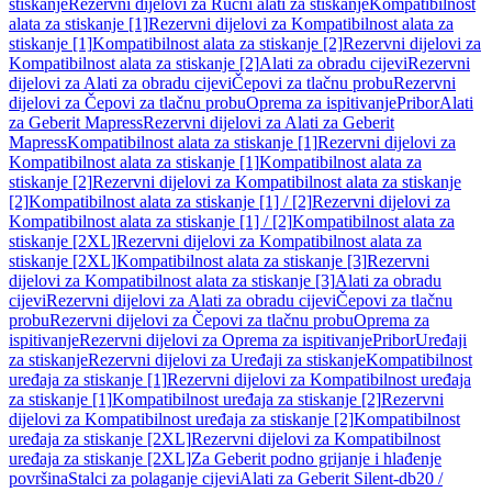
stiskanje
Rezervni dijelovi za Ručni alati za stiskanje
Kompatibilnost
alata za stiskanje [1]
Rezervni dijelovi za Kompatibilnost alata za
stiskanje [1]
Kompatibilnost alata za stiskanje [2]
Rezervni dijelovi za
Kompatibilnost alata za stiskanje [2]
Alati za obradu cijevi
Rezervni
dijelovi za Alati za obradu cijevi
Čepovi za tlačnu probu
Rezervni
dijelovi za Čepovi za tlačnu probu
Oprema za ispitivanje
Pribor
Alati
za Geberit Mapress
Rezervni dijelovi za Alati za Geberit
Mapress
Kompatibilnost alata za stiskanje [1]
Rezervni dijelovi za
Kompatibilnost alata za stiskanje [1]
Kompatibilnost alata za
stiskanje [2]
Rezervni dijelovi za Kompatibilnost alata za stiskanje
[2]
Kompatibilnost alata za stiskanje [1] / [2]
Rezervni dijelovi za
Kompatibilnost alata za stiskanje [1] / [2]
Kompatibilnost alata za
stiskanje [2XL]
Rezervni dijelovi za Kompatibilnost alata za
stiskanje [2XL]
Kompatibilnost alata za stiskanje [3]
Rezervni
dijelovi za Kompatibilnost alata za stiskanje [3]
Alati za obradu
cijevi
Rezervni dijelovi za Alati za obradu cijevi
Čepovi za tlačnu
probu
Rezervni dijelovi za Čepovi za tlačnu probu
Oprema za
ispitivanje
Rezervni dijelovi za Oprema za ispitivanje
Pribor
Uređaji
za stiskanje
Rezervni dijelovi za Uređaji za stiskanje
Kompatibilnost
uređaja za stiskanje [1]
Rezervni dijelovi za Kompatibilnost uređaja
za stiskanje [1]
Kompatibilnost uređaja za stiskanje [2]
Rezervni
dijelovi za Kompatibilnost uređaja za stiskanje [2]
Kompatibilnost
uređaja za stiskanje [2XL]
Rezervni dijelovi za Kompatibilnost
uređaja za stiskanje [2XL]
Za Geberit podno grijanje i hlađenje
površina
Stalci za polaganje cijevi
Alati za Geberit Silent-db20 /