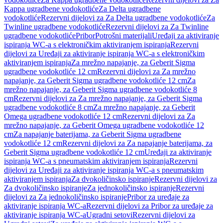
Kappa ugradbene vodokotliće
Za Delta ugradbene
vodokotliće
Rezervni dijelovi za Za Delta ugradbene vodokotliće
Za
Twinline ugradbene vodokotliće
Rezervni dijelovi za Za Twinline
ugradbene vodokotliće
Pribor
Potrošni materijali
Uređaji za aktiviranje
ispiranja WC-a s elektroničkim aktiviranjem ispiranja
Rezervni
dijelovi za Uređaji za aktiviranje ispiranja WC-a s elektroničkim
aktiviranjem ispiranja
Za mrežno napajanje, za Geberit Sigma
ugradbene vodokotliće 12 cm
Rezervni dijelovi za Za mrežno
napajanje, za Geberit Sigma ugradbene vodokotliće 12 cm
Za
mrežno napajanje, za Geberit Sigma ugradbene vodokotliće 8
cm
Rezervni dijelovi za Za mrežno napajanje, za Geberit Sigma
ugradbene vodokotliće 8 cm
Za mrežno napajanje, za Geberit
Omega ugradbene vodokotliće 12 cm
Rezervni dijelovi za Za
mrežno napajanje, za Geberit Omega ugradbene vodokotliće 12
cm
Za napajanje baterijama, za Geberit Sigma ugradbene
vodokotliće 12 cm
Rezervni dijelovi za Za napajanje baterijama, za
Geberit Sigma ugradbene vodokotliće 12 cm
Uređaji za aktiviranje
ispiranja WC-a s pneumatskim aktiviranjem ispiranja
Rezervni
dijelovi za Uređaji za aktiviranje ispiranja WC-a s pneumatskim
aktiviranjem ispiranja
Za dvokoličinsko ispiranje
Rezervni dijelovi za
Za dvokoličinsko ispiranje
Za jednokoličinsko ispiranje
Rezervni
dijelovi za Za jednokoličinsko ispiranje
Pribor za uređaje za
aktiviranje ispiranja WC-a
Rezervni dijelovi za Pribor za uređaje za
aktiviranje ispiranja WC-a
Ugradni setovi
Rezervni dijelovi za