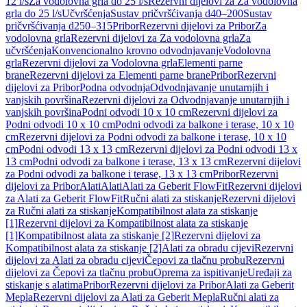
12 l/s
Za vodolovna grla do 25 l/s
Rezervni dijelovi za Za vodolovna
grla do 25 l/s
Učvršćenja
Sustav pričvršćivanja d40–200
Sustav
pričvršćivanja d250–315
Pribor
Rezervni dijelovi za Pribor
Za
vodolovna grla
Rezervni dijelovi za Za vodolovna grla
Za
učvršćenja
Konvencionalno krovno odvodnjavanje
Vodolovna
grla
Rezervni dijelovi za Vodolovna grla
Elementi parne
brane
Rezervni dijelovi za Elementi parne brane
Pribor
Rezervni
dijelovi za Pribor
Podna odvodnja
Odvodnjavanje unutarnjih i
vanjskih površina
Rezervni dijelovi za Odvodnjavanje unutarnjih i
vanjskih površina
Podni odvodi 10 x 10 cm
Rezervni dijelovi za
Podni odvodi 10 x 10 cm
Podni odvodi za balkone i terase, 10 x 10
cm
Rezervni dijelovi za Podni odvodi za balkone i terase, 10 x 10
cm
Podni odvodi 13 x 13 cm
Rezervni dijelovi za Podni odvodi 13 x
13 cm
Podni odvodi za balkone i terase, 13 x 13 cm
Rezervni dijelovi
za Podni odvodi za balkone i terase, 13 x 13 cm
Pribor
Rezervni
dijelovi za Pribor
Alati
Alati
Alati za Geberit FlowFit
Rezervni dijelovi
za Alati za Geberit FlowFit
Ručni alati za stiskanje
Rezervni dijelovi
za Ručni alati za stiskanje
Kompatibilnost alata za stiskanje
[1]
Rezervni dijelovi za Kompatibilnost alata za stiskanje
[1]
Kompatibilnost alata za stiskanje [2]
Rezervni dijelovi za
Kompatibilnost alata za stiskanje [2]
Alati za obradu cijevi
Rezervni
dijelovi za Alati za obradu cijevi
Čepovi za tlačnu probu
Rezervni
dijelovi za Čepovi za tlačnu probu
Oprema za ispitivanje
Uređaji za
stiskanje s alatima
Pribor
Rezervni dijelovi za Pribor
Alati za Geberit
Mepla
Rezervni dijelovi za Alati za Geberit Mepla
Ručni alati za