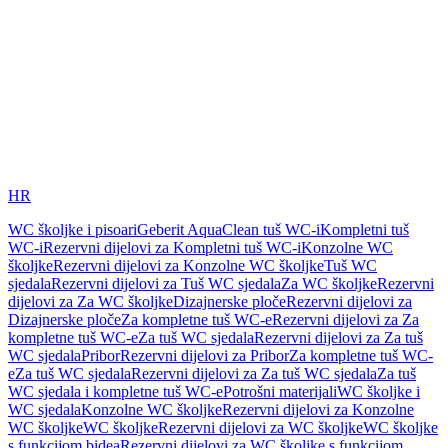
HR
WC školjke i pisoari
Geberit AquaClean tuš WC-i
Kompletni tuš
WC-i
Rezervni dijelovi za Kompletni tuš WC-i
Konzolne WC
školjke
Rezervni dijelovi za Konzolne WC školjke
Tuš WC
sjedala
Rezervni dijelovi za Tuš WC sjedala
Za WC školjke
Rezervni
dijelovi za Za WC školjke
Dizajnerske ploče
Rezervni dijelovi za
Dizajnerske ploče
Za kompletne tuš WC-e
Rezervni dijelovi za Za
kompletne tuš WC-e
Za tuš WC sjedala
Rezervni dijelovi za Za tuš
WC sjedala
Pribor
Rezervni dijelovi za Pribor
Za kompletne tuš WC-
e
Za tuš WC sjedala
Rezervni dijelovi za Za tuš WC sjedala
Za tuš
WC sjedala i kompletne tuš WC-e
Potrošni materijali
WC školjke i
WC sjedala
Konzolne WC školjke
Rezervni dijelovi za Konzolne
WC školjke
WC školjke
Rezervni dijelovi za WC školjke
WC školjke
s funkcijom bidea
Rezervni dijelovi za WC školjke s funkcijom