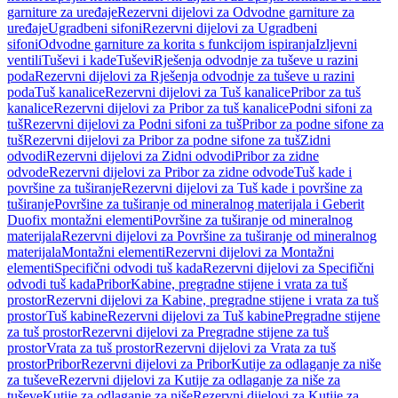
garniture za uređaje
Rezervni dijelovi za Odvodne garniture za
uređaje
Ugradbeni sifoni
Rezervni dijelovi za Ugradbeni
sifoni
Odvodne garniture za korita s funkcijom ispiranja
Izljevni
ventili
Tuševi i kade
Tuševi
Rješenja odvodnje za tuševe u razini
poda
Rezervni dijelovi za Rješenja odvodnje za tuševe u razini
poda
Tuš kanalice
Rezervni dijelovi za Tuš kanalice
Pribor za tuš
kanalice
Rezervni dijelovi za Pribor za tuš kanalice
Podni sifoni za
tuš
Rezervni dijelovi za Podni sifoni za tuš
Pribor za podne sifone za
tuš
Rezervni dijelovi za Pribor za podne sifone za tuš
Zidni
odvodi
Rezervni dijelovi za Zidni odvodi
Pribor za zidne
odvode
Rezervni dijelovi za Pribor za zidne odvode
Tuš kade i
površine za tuširanje
Rezervni dijelovi za Tuš kade i površine za
tuširanje
Površine za tuširanje od mineralnog materijala i Geberit
Duofix montažni elementi
Površine za tuširanje od mineralnog
materijala
Rezervni dijelovi za Površine za tuširanje od mineralnog
materijala
Montažni elementi
Rezervni dijelovi za Montažni
elementi
Specifični odvodi tuš kada
Rezervni dijelovi za Specifični
odvodi tuš kada
Pribor
Kabine, pregradne stijene i vrata za tuš
prostor
Rezervni dijelovi za Kabine, pregradne stijene i vrata za tuš
prostor
Tuš kabine
Rezervni dijelovi za Tuš kabine
Pregradne stijene
za tuš prostor
Rezervni dijelovi za Pregradne stijene za tuš
prostor
Vrata za tuš prostor
Rezervni dijelovi za Vrata za tuš
prostor
Pribor
Rezervni dijelovi za Pribor
Kutije za odlaganje za niše
za tuševe
Rezervni dijelovi za Kutije za odlaganje za niše za
tuševe
Kutije za odlaganje za niše
Rezervni dijelovi za Kutije za