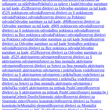
odlaganje za niše
Pribor
Priključci za tuševe i kade
Odvodne garniture
za tuš kade, d52
Rezervni dijelovi za Odvodne garniture za tuš kade,
d52
S poklopcem odvoda
Rezervni dijelovi za S poklopcem
odvoda
Poklopci odvoda
Rezervni dijelovi za Poklopci
odvoda
Odvodne garniture za tuš kade, d90
Rezervni dijelovi za
Odvodne garniture za tuš kade, d90
S poklopcem odvoda
Rezervni
dijelovi za S poklopcem odvoda
Bez poklopca odvoda
Rezervni
dijelovi za Bez poklopca odvoda
Poklopci odvoda
Rezervni dijelovi
za Poklopci odvoda
Odvodne garniture za tuš kade Sestra
Rezervni
dijelovi za Odvodne garniture za tuš kade Sestra
Bez poklopca
odvoda
Rezervni dijelovi za Bez poklopca odvoda
Odvodne
garniture za kade, d52
Rezervni dijelovi za Odvodne garniture za
kade, d52
S aktiviranjem odvrtanjem
Rezervni dijelovi za S
aktiviranjem odvrtanjem
Setovi za finu montažu aktiviranja
odvrtanjem
Rezervni dijelovi za Setovi za finu montažu aktiviranja
odvrtanjem
S aktiviranjem odvrtanjem i priključkom vode
Rezervni
dijelovi za S aktiviranjem odvrtanjem i priključkom vode
Setovi za
finu montažu aktiviranja odvrtanjem i priključka vode
Rezervni
dijelovi za Setovi za finu montažu aktiviranja odvrtanjem i
priključka vode
S aktiviranjem na pritisak PushControl
Rezervni
dijelovi za S aktiviranjem na pritisak PushControl
Sustavi instalacije i
ispiranja
Geberit Duofix
Sistemski zidovi
Rezervni dijelovi za
Sistemski zidovi
Nosive konstrukcije
Rezervni dijelovi za Nosive
konstrukcije
Montažni elementi
Rezervni dijelovi za Montažni
elementi
Elementi za WC školjke
Rezervni dijelovi za Elementi za