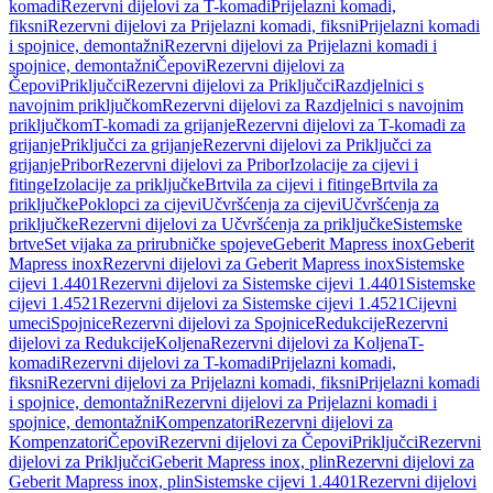
komadi
Rezervni dijelovi za T-komadi
Prijelazni komadi,
fiksni
Rezervni dijelovi za Prijelazni komadi, fiksni
Prijelazni komadi
i spojnice, demontažni
Rezervni dijelovi za Prijelazni komadi i
spojnice, demontažni
Čepovi
Rezervni dijelovi za
Čepovi
Priključci
Rezervni dijelovi za Priključci
Razdjelnici s
navojnim priključkom
Rezervni dijelovi za Razdjelnici s navojnim
priključkom
T-komadi za grijanje
Rezervni dijelovi za T-komadi za
grijanje
Priključci za grijanje
Rezervni dijelovi za Priključci za
grijanje
Pribor
Rezervni dijelovi za Pribor
Izolacije za cijevi i
fitinge
Izolacije za priključke
Brtvila za cijevi i fitinge
Brtvila za
priključke
Poklopci za cijevi
Učvršćenja za cijevi
Učvršćenja za
priključke
Rezervni dijelovi za Učvršćenja za priključke
Sistemske
brtve
Set vijaka za prirubničke spojeve
Geberit Mapress inox
Geberit
Mapress inox
Rezervni dijelovi za Geberit Mapress inox
Sistemske
cijevi 1.4401
Rezervni dijelovi za Sistemske cijevi 1.4401
Sistemske
cijevi 1.4521
Rezervni dijelovi za Sistemske cijevi 1.4521
Cijevni
umeci
Spojnice
Rezervni dijelovi za Spojnice
Redukcije
Rezervni
dijelovi za Redukcije
Koljena
Rezervni dijelovi za Koljena
T-
komadi
Rezervni dijelovi za T-komadi
Prijelazni komadi,
fiksni
Rezervni dijelovi za Prijelazni komadi, fiksni
Prijelazni komadi
i spojnice, demontažni
Rezervni dijelovi za Prijelazni komadi i
spojnice, demontažni
Kompenzatori
Rezervni dijelovi za
Kompenzatori
Čepovi
Rezervni dijelovi za Čepovi
Priključci
Rezervni
dijelovi za Priključci
Geberit Mapress inox, plin
Rezervni dijelovi za
Geberit Mapress inox, plin
Sistemske cijevi 1.4401
Rezervni dijelovi