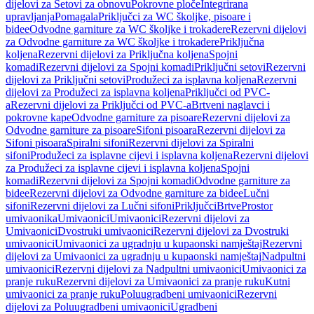
dijelovi za Setovi za obnovu
Pokrovne ploče
Integrirana
upravljanja
Pomagala
Priključci za WC školjke, pisoare i
bidee
Odvodne garniture za WC školjke i trokadere
Rezervni dijelovi
za Odvodne garniture za WC školjke i trokadere
Priključna
koljena
Rezervni dijelovi za Priključna koljena
Spojni
komadi
Rezervni dijelovi za Spojni komadi
Priključni setovi
Rezervni
dijelovi za Priključni setovi
Produžeci za isplavna koljena
Rezervni
dijelovi za Produžeci za isplavna koljena
Priključci od PVC-
a
Rezervni dijelovi za Priključci od PVC-a
Brtveni naglavci i
pokrovne kape
Odvodne garniture za pisoare
Rezervni dijelovi za
Odvodne garniture za pisoare
Sifoni pisoara
Rezervni dijelovi za
Sifoni pisoara
Spiralni sifoni
Rezervni dijelovi za Spiralni
sifoni
Produžeci za isplavne cijevi i isplavna koljena
Rezervni dijelovi
za Produžeci za isplavne cijevi i isplavna koljena
Spojni
komadi
Rezervni dijelovi za Spojni komadi
Odvodne garniture za
bidee
Rezervni dijelovi za Odvodne garniture za bidee
Lučni
sifoni
Rezervni dijelovi za Lučni sifoni
Priključci
Brtve
Prostor
umivaonika
Umivaonici
Umivaonici
Rezervni dijelovi za
Umivaonici
Dvostruki umivaonici
Rezervni dijelovi za Dvostruki
umivaonici
Umivaonici za ugradnju u kupaonski namještaj
Rezervni
dijelovi za Umivaonici za ugradnju u kupaonski namještaj
Nadpultni
umivaonici
Rezervni dijelovi za Nadpultni umivaonici
Umivaonici za
pranje ruku
Rezervni dijelovi za Umivaonici za pranje ruku
Kutni
umivaonici za pranje ruku
Poluugradbeni umivaonici
Rezervni
dijelovi za Poluugradbeni umivaonici
Ugradbeni