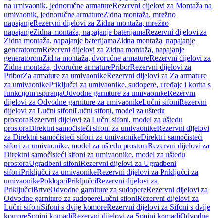
na umivaonik, jednoručne armature
Rezervni dijelovi za Montaža na
umivaonik, jednoručne armature
Zidna montaža, mrežno
napajanje
Rezervni dijelovi za Zidna montaža, mrežno
napajanje
Zidna montaža, napajanje baterijama
Rezervni dijelovi za
Zidna montaža, napajanje baterijama
Zidna montaža, napajanje
generatorom
Rezervni dijelovi za Zidna montaža, napajanje
generatorom
Zidna montaža, dvoručne armature
Rezervni dijelovi za
Zidna montaža, dvoručne armature
Pribor
Rezervni dijelovi za
Pribor
Za armature za umivaonike
Rezervni dijelovi za Za armature
za umivaonike
Priključci za umivaonike, sudopere, uređaje i korita s
funkcijom ispiranja
Odvodne garniture za umivaonike
Rezervni
dijelovi za Odvodne garniture za umivaonike
Lučni sifoni
Rezervni
dijelovi za Lučni sifoni
Lučni sifoni, model za uštedu
prostora
Rezervni dijelovi za Lučni sifoni, model za uštedu
prostora
Direktni samočisteći sifoni za umivaonike
Rezervni dijelovi
za Direktni samočisteći sifoni za umivaonike
Direktni samočisteći
sifoni za umivaonike, model za uštedu prostora
Rezervni dijelovi za
Direktni samočisteći sifoni za umivaonike, model za uštedu
prostora
Ugradbeni sifoni
Rezervni dijelovi za Ugradbeni
sifoni
Priključci za umivaonike
Rezervni dijelovi za Priključci za
umivaonike
Poklopci
Priključci
Rezervni dijelovi za
Priključci
Brtve
Odvodne garniture za sudopere
Rezervni dijelovi za
Odvodne garniture za sudopere
Lučni sifoni
Rezervni dijelovi za
Lučni sifoni
Sifoni s dvije komore
Rezervni dijelovi za Sifoni s dvije
komore
Spojni komadi
Rezervni dijelovi za Spojni komadi
Odvodne