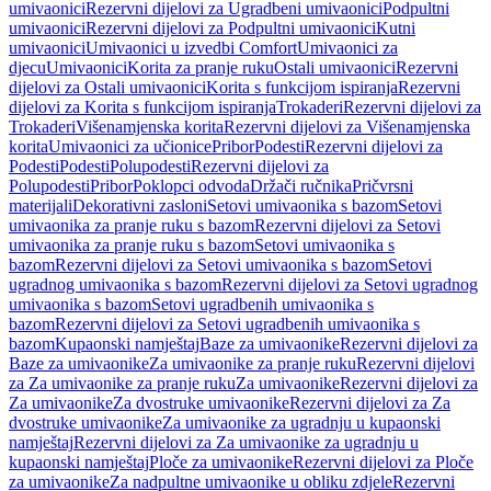
umivaonici
Rezervni dijelovi za Ugradbeni umivaonici
Podpultni
umivaonici
Rezervni dijelovi za Podpultni umivaonici
Kutni
umivaonici
Umivaonici u izvedbi Comfort
Umivaonici za
djecu
Umivaonici
Korita za pranje ruku
Ostali umivaonici
Rezervni
dijelovi za Ostali umivaonici
Korita s funkcijom ispiranja
Rezervni
dijelovi za Korita s funkcijom ispiranja
Trokaderi
Rezervni dijelovi za
Trokaderi
Višenamjenska korita
Rezervni dijelovi za Višenamjenska
korita
Umivaonici za učionice
Pribor
Podesti
Rezervni dijelovi za
Podesti
Podesti
Polupodesti
Rezervni dijelovi za
Polupodesti
Pribor
Poklopci odvoda
Držači ručnika
Pričvrsni
materijali
Dekorativni zasloni
Setovi umivaonika s bazom
Setovi
umivaonika za pranje ruku s bazom
Rezervni dijelovi za Setovi
umivaonika za pranje ruku s bazom
Setovi umivaonika s
bazom
Rezervni dijelovi za Setovi umivaonika s bazom
Setovi
ugradnog umivaonika s bazom
Rezervni dijelovi za Setovi ugradnog
umivaonika s bazom
Setovi ugradbenih umivaonika s
bazom
Rezervni dijelovi za Setovi ugradbenih umivaonika s
bazom
Kupaonski namještaj
Baze za umivaonike
Rezervni dijelovi za
Baze za umivaonike
Za umivaonike za pranje ruku
Rezervni dijelovi
za Za umivaonike za pranje ruku
Za umivaonike
Rezervni dijelovi za
Za umivaonike
Za dvostruke umivaonike
Rezervni dijelovi za Za
dvostruke umivaonike
Za umivaonike za ugradnju u kupaonski
namještaj
Rezervni dijelovi za Za umivaonike za ugradnju u
kupaonski namještaj
Ploče za umivaonike
Rezervni dijelovi za Ploče
za umivaonike
Za nadpultne umivaonike u obliku zdjele
Rezervni