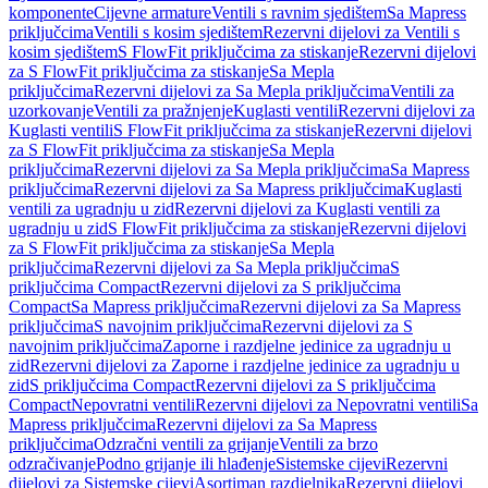
komponente
Cijevne armature
Ventili s ravnim sjedištem
Sa Mapress
priključcima
Ventili s kosim sjedištem
Rezervni dijelovi za Ventili s
kosim sjedištem
S FlowFit priključcima za stiskanje
Rezervni dijelovi
za S FlowFit priključcima za stiskanje
Sa Mepla
priključcima
Rezervni dijelovi za Sa Mepla priključcima
Ventili za
uzorkovanje
Ventili za pražnjenje
Kuglasti ventili
Rezervni dijelovi za
Kuglasti ventili
S FlowFit priključcima za stiskanje
Rezervni dijelovi
za S FlowFit priključcima za stiskanje
Sa Mepla
priključcima
Rezervni dijelovi za Sa Mepla priključcima
Sa Mapress
priključcima
Rezervni dijelovi za Sa Mapress priključcima
Kuglasti
ventili za ugradnju u zid
Rezervni dijelovi za Kuglasti ventili za
ugradnju u zid
S FlowFit priključcima za stiskanje
Rezervni dijelovi
za S FlowFit priključcima za stiskanje
Sa Mepla
priključcima
Rezervni dijelovi za Sa Mepla priključcima
S
priključcima Compact
Rezervni dijelovi za S priključcima
Compact
Sa Mapress priključcima
Rezervni dijelovi za Sa Mapress
priključcima
S navojnim priključcima
Rezervni dijelovi za S
navojnim priključcima
Zaporne i razdjelne jedinice za ugradnju u
zid
Rezervni dijelovi za Zaporne i razdjelne jedinice za ugradnju u
zid
S priključcima Compact
Rezervni dijelovi za S priključcima
Compact
Nepovratni ventili
Rezervni dijelovi za Nepovratni ventili
Sa
Mapress priključcima
Rezervni dijelovi za Sa Mapress
priključcima
Odzračni ventili za grijanje
Ventili za brzo
odzračivanje
Podno grijanje ili hlađenje
Sistemske cijevi
Rezervni
dijelovi za Sistemske cijevi
Asortiman razdjelnika
Rezervni dijelovi