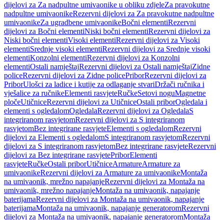
dijelovi za Za nadpultne umivaonike u obliku zdjele
Za pravokutne
nadpultne umivaonike
Rezervni dijelovi za Za pravokutne nadpultne
umivaonike
Za ugradbene umivaonike
Bočni elementi
Rezervni
dijelovi za Bočni elementi
Niski bočni elementi
Rezervni dijelovi za
Niski bočni elementi
Visoki elementi
Rezervni dijelovi za Visoki
elementi
Srednje visoki elementi
Rezervni dijelovi za Srednje visoki
elementi
Konzolni elementi
Rezervni dijelovi za Konzolni
elementi
Ostali namještaj
Rezervni dijelovi za Ostali namještaj
Zidne
police
Rezervni dijelovi za Zidne police
Pribor
Rezervni dijelovi za
Pribor
Ulošci za ladice i kutije za odlaganje stvari
Držači ručnika i
vješalice za ručnike
Elementi rasvjete
Ručke
Setovi nogu
Magnetne
ploče
Utičnice
Rezervni dijelovi za Utičnice
Ostali pribor
Ogledala i
elementi s ogledalom
Ogledala
Rezervni dijelovi za Ogledala
S
integriranom rasvjetom
Rezervni dijelovi za S integriranom
rasvjetom
Bez integrirane rasvjete
Elementi s ogledalom
Rezervni
dijelovi za Elementi s ogledalom
S integriranom rasvjetom
Rezervni
dijelovi za S integriranom rasvjetom
Bez integrirane rasvjete
Rezervni
dijelovi za Bez integrirane rasvjete
Pribor
Elementi
rasvjete
Ručke
Ostali pribor
Utičnice
Armature
Armature za
umivaonike
Rezervni dijelovi za Armature za umivaonike
Montaža
na umivaonik, mrežno napajanje
Rezervni dijelovi za Montaža na
umivaonik, mrežno napajanje
Montaža na umivaonik, napajanje
baterijama
Rezervni dijelovi za Montaža na umivaonik, napajanje
baterijama
Montaža na umivaonik, napajanje generatorom
Rezervni
dijelovi za Montaža na umivaonik, napajanje generatorom
Montaža