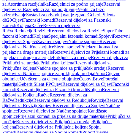
za Asortiman razdjelnika
Razdjelnici za podno grijanje
Rezervni
dijelovi za Razdjelnici za podno grijanje
Ventili za brzo
odzračivanje
Sustavi za odvodnjavanje zgrade
Geberit Silent-
db20
Cijevi
Fazonski komadi
Rezervni dijelovi za Fazonski
komadi
Koljena
Račve
Rezervni dijelovi za
Račve
Redukcije
Revizije
Rezervni dijelovi za Revizije
SuperTube
fazonski komadi
Koljena
Specijalni fazonski komadi
Spojevi
Rezervni
dijelovi za Spojevi
Zavareni spojevi
Natične spojnice
Rezervni
dijelovi za Natične spojnice
Stezni spojevi
Prijelazni komadi za
prijelaz na druge materijale
Rezervni dijelovi za Prijelazni komadi za
prijelaz na druge materijale
Priključci za uređaje
Rezervni dijelovi za
Priključci za uređaje
Priključna koljena
Rezervni dijelovi za
Priključna koljena
Natične spojnice za priključak uređaja
Rezervni
dijelovi za Natične spojnice za priključak uređaja
Pribor
Cijevne
obujmice
Učvršćenja za cijevne obujmice
Čepovi
Brtve
Potrošni
materijal
Geberit Silent-PP
Cijevi
Rezervni dijelovi za Cijevi
Fazonski
komadi
Rezervni dijelovi za Fazonski komadi
Koljena
Rezervni
dijelovi za Koljena
Račve
Rezervni dijelovi za
Račve
Redukcije
Rezervni dijelovi za Redukcije
Revizije
Rezervni
dijelovi za Revizije
Spojevi
Rezervni dijelovi za Spojevi
Natične
spojnice
Rezervni dijelovi za Natične spojnice
Kandžaste
spojnice
Prijelazni komadi za prijelaz na druge materijale
Priključci za
uređaje
Rezervni dijelovi za Priključci za uređaje
Priključna
koljena
Rezervni dijelovi za Priključna koljena
Spojni
komadi
Rezervni dijelovi za Spojni komadi
Pribor
Cijevne