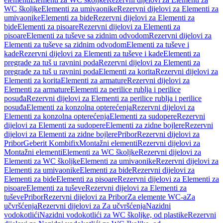
WC školjke
Elementi za umivaonike
Rezervni dijelovi za Elementi za
umivaonike
Elementi za bide
Rezervni dijelovi za Elementi za
bide
Elementi za pisoare
Rezervni dijelovi za Elementi za
pisoare
Elementi za tuševe sa zidnim odvodom
Rezervni dijelovi za
Elementi za tuševe sa zidnim odvodom
Elementi za tuševe i
kade
Rezervni dijelovi za Elementi za tuševe i kade
Elementi za
pregrade za tuš u ravnini poda
Rezervni dijelovi za Elementi za
pregrade za tuš u ravnini poda
Elementi za korita
Rezervni dijelovi za
Elementi za korita
Elementi za armature
Rezervni dijelovi za
Elementi za armature
Elementi za perilice rublja i perilice
posuđa
Rezervni dijelovi za Elementi za perilice rublja i perilice
posuđa
Elementi za konzolna opterećenja
Rezervni dijelovi za
Elementi za konzolna opterećenja
Elementi za sudopere
Rezervni
dijelovi za Elementi za sudopere
Elementi za zidne bojlere
Rezervni
dijelovi za Elementi za zidne bojlere
Pribor
Rezervni dijelovi za
Pribor
Geberit Kombifix
Montažni elementi
Rezervni dijelovi za
Montažni elementi
Elementi za WC školjke
Rezervni dijelovi za
Elementi za WC školjke
Elementi za umivaonike
Rezervni dijelovi za
Elementi za umivaonike
Elementi za bide
Rezervni dijelovi za
Elementi za bide
Elementi za pisoare
Rezervni dijelovi za Elementi za
pisoare
Elementi za tuševe
Rezervni dijelovi za Elementi za
tuševe
Pribor
Rezervni dijelovi za Pribor
Za elemente WC-a
Za
učvršćenja
Rezervni dijelovi za Za učvršćenja
Nazidni
vodokotlići
Nazidni vodokotlići za WC školjke, od plastike
Rezervni