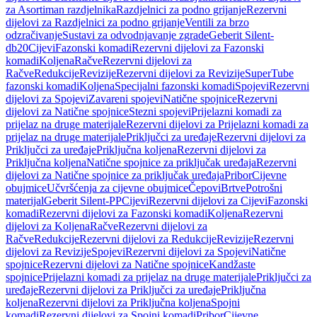
za Asortiman razdjelnika
Razdjelnici za podno grijanje
Rezervni
dijelovi za Razdjelnici za podno grijanje
Ventili za brzo
odzračivanje
Sustavi za odvodnjavanje zgrade
Geberit Silent-
db20
Cijevi
Fazonski komadi
Rezervni dijelovi za Fazonski
komadi
Koljena
Račve
Rezervni dijelovi za
Račve
Redukcije
Revizije
Rezervni dijelovi za Revizije
SuperTube
fazonski komadi
Koljena
Specijalni fazonski komadi
Spojevi
Rezervni
dijelovi za Spojevi
Zavareni spojevi
Natične spojnice
Rezervni
dijelovi za Natične spojnice
Stezni spojevi
Prijelazni komadi za
prijelaz na druge materijale
Rezervni dijelovi za Prijelazni komadi za
prijelaz na druge materijale
Priključci za uređaje
Rezervni dijelovi za
Priključci za uređaje
Priključna koljena
Rezervni dijelovi za
Priključna koljena
Natične spojnice za priključak uređaja
Rezervni
dijelovi za Natične spojnice za priključak uređaja
Pribor
Cijevne
obujmice
Učvršćenja za cijevne obujmice
Čepovi
Brtve
Potrošni
materijal
Geberit Silent-PP
Cijevi
Rezervni dijelovi za Cijevi
Fazonski
komadi
Rezervni dijelovi za Fazonski komadi
Koljena
Rezervni
dijelovi za Koljena
Račve
Rezervni dijelovi za
Račve
Redukcije
Rezervni dijelovi za Redukcije
Revizije
Rezervni
dijelovi za Revizije
Spojevi
Rezervni dijelovi za Spojevi
Natične
spojnice
Rezervni dijelovi za Natične spojnice
Kandžaste
spojnice
Prijelazni komadi za prijelaz na druge materijale
Priključci za
uređaje
Rezervni dijelovi za Priključci za uređaje
Priključna
koljena
Rezervni dijelovi za Priključna koljena
Spojni
komadi
Rezervni dijelovi za Spojni komadi
Pribor
Cijevne