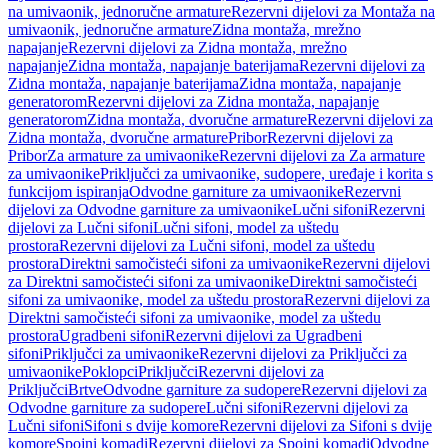
na umivaonik, jednoručne armature
Rezervni dijelovi za Montaža na
umivaonik, jednoručne armature
Zidna montaža, mrežno
napajanje
Rezervni dijelovi za Zidna montaža, mrežno
napajanje
Zidna montaža, napajanje baterijama
Rezervni dijelovi za
Zidna montaža, napajanje baterijama
Zidna montaža, napajanje
generatorom
Rezervni dijelovi za Zidna montaža, napajanje
generatorom
Zidna montaža, dvoručne armature
Rezervni dijelovi za
Zidna montaža, dvoručne armature
Pribor
Rezervni dijelovi za
Pribor
Za armature za umivaonike
Rezervni dijelovi za Za armature
za umivaonike
Priključci za umivaonike, sudopere, uređaje i korita s
funkcijom ispiranja
Odvodne garniture za umivaonike
Rezervni
dijelovi za Odvodne garniture za umivaonike
Lučni sifoni
Rezervni
dijelovi za Lučni sifoni
Lučni sifoni, model za uštedu
prostora
Rezervni dijelovi za Lučni sifoni, model za uštedu
prostora
Direktni samočisteći sifoni za umivaonike
Rezervni dijelovi
za Direktni samočisteći sifoni za umivaonike
Direktni samočisteći
sifoni za umivaonike, model za uštedu prostora
Rezervni dijelovi za
Direktni samočisteći sifoni za umivaonike, model za uštedu
prostora
Ugradbeni sifoni
Rezervni dijelovi za Ugradbeni
sifoni
Priključci za umivaonike
Rezervni dijelovi za Priključci za
umivaonike
Poklopci
Priključci
Rezervni dijelovi za
Priključci
Brtve
Odvodne garniture za sudopere
Rezervni dijelovi za
Odvodne garniture za sudopere
Lučni sifoni
Rezervni dijelovi za
Lučni sifoni
Sifoni s dvije komore
Rezervni dijelovi za Sifoni s dvije
komore
Spojni komadi
Rezervni dijelovi za Spojni komadi
Odvodne