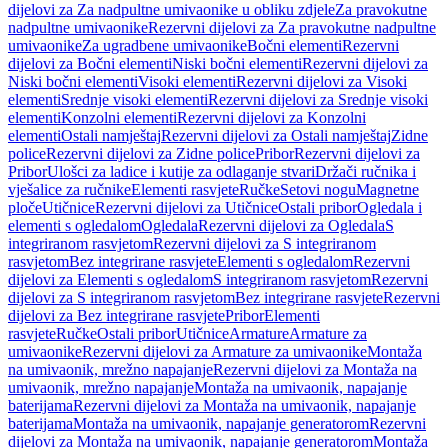
dijelovi za Za nadpultne umivaonike u obliku zdjele
Za pravokutne
nadpultne umivaonike
Rezervni dijelovi za Za pravokutne nadpultne
umivaonike
Za ugradbene umivaonike
Bočni elementi
Rezervni
dijelovi za Bočni elementi
Niski bočni elementi
Rezervni dijelovi za
Niski bočni elementi
Visoki elementi
Rezervni dijelovi za Visoki
elementi
Srednje visoki elementi
Rezervni dijelovi za Srednje visoki
elementi
Konzolni elementi
Rezervni dijelovi za Konzolni
elementi
Ostali namještaj
Rezervni dijelovi za Ostali namještaj
Zidne
police
Rezervni dijelovi za Zidne police
Pribor
Rezervni dijelovi za
Pribor
Ulošci za ladice i kutije za odlaganje stvari
Držači ručnika i
vješalice za ručnike
Elementi rasvjete
Ručke
Setovi nogu
Magnetne
ploče
Utičnice
Rezervni dijelovi za Utičnice
Ostali pribor
Ogledala i
elementi s ogledalom
Ogledala
Rezervni dijelovi za Ogledala
S
integriranom rasvjetom
Rezervni dijelovi za S integriranom
rasvjetom
Bez integrirane rasvjete
Elementi s ogledalom
Rezervni
dijelovi za Elementi s ogledalom
S integriranom rasvjetom
Rezervni
dijelovi za S integriranom rasvjetom
Bez integrirane rasvjete
Rezervni
dijelovi za Bez integrirane rasvjete
Pribor
Elementi
rasvjete
Ručke
Ostali pribor
Utičnice
Armature
Armature za
umivaonike
Rezervni dijelovi za Armature za umivaonike
Montaža
na umivaonik, mrežno napajanje
Rezervni dijelovi za Montaža na
umivaonik, mrežno napajanje
Montaža na umivaonik, napajanje
baterijama
Rezervni dijelovi za Montaža na umivaonik, napajanje
baterijama
Montaža na umivaonik, napajanje generatorom
Rezervni
dijelovi za Montaža na umivaonik, napajanje generatorom
Montaža