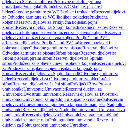
dijelovi za Setovi za obnovu
Pokrovne ploče
Integrirana
upravljanja
Pomagala
Priključci za WC školjke, pisoare i
bidee
Odvodne garniture za WC školjke i trokadere
Rezervni dijelovi
za Odvodne garniture za WC školjke i trokadere
Priključna
koljena
Rezervni dijelovi za Priključna koljena
Spojni
komadi
Rezervni dijelovi za Spojni komadi
Priključni setovi
Rezervni
dijelovi za Priključni setovi
Produžeci za isplavna koljena
Rezervni
dijelovi za Produžeci za isplavna koljena
Priključci od PVC-
a
Rezervni dijelovi za Priključci od PVC-a
Brtveni naglavci i
pokrovne kape
Odvodne garniture za pisoare
Rezervni dijelovi za
Odvodne garniture za pisoare
Sifoni pisoara
Rezervni dijelovi za
Sifoni pisoara
Spiralni sifoni
Rezervni dijelovi za Spiralni
sifoni
Produžeci za isplavne cijevi i isplavna koljena
Rezervni dijelovi
za Produžeci za isplavne cijevi i isplavna koljena
Spojni
komadi
Rezervni dijelovi za Spojni komadi
Odvodne garniture za
bidee
Rezervni dijelovi za Odvodne garniture za bidee
Lučni
sifoni
Rezervni dijelovi za Lučni sifoni
Priključci
Brtve
Prostor
umivaonika
Umivaonici
Umivaonici
Rezervni dijelovi za
Umivaonici
Dvostruki umivaonici
Rezervni dijelovi za Dvostruki
umivaonici
Umivaonici za ugradnju u kupaonski namještaj
Rezervni
dijelovi za Umivaonici za ugradnju u kupaonski namještaj
Nadpultni
umivaonici
Rezervni dijelovi za Nadpultni umivaonici
Umivaonici za
pranje ruku
Rezervni dijelovi za Umivaonici za pranje ruku
Kutni
umivaonici za pranje ruku
Poluugradbeni umivaonici
Rezervni
dijelovi za Poluugradbeni umivaonici
Ugradbeni