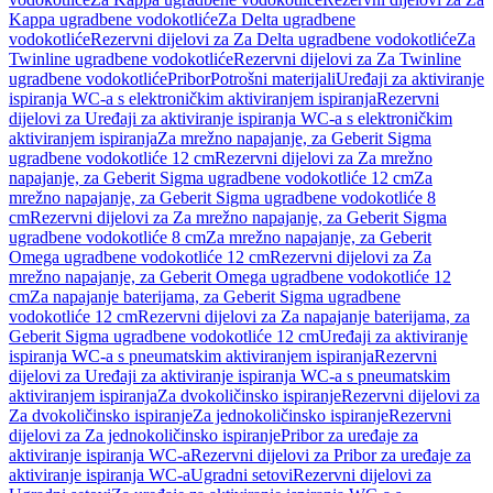
Kappa ugradbene vodokotliće
Za Delta ugradbene
vodokotliće
Rezervni dijelovi za Za Delta ugradbene vodokotliće
Za
Twinline ugradbene vodokotliće
Rezervni dijelovi za Za Twinline
ugradbene vodokotliće
Pribor
Potrošni materijali
Uređaji za aktiviranje
ispiranja WC-a s elektroničkim aktiviranjem ispiranja
Rezervni
dijelovi za Uređaji za aktiviranje ispiranja WC-a s elektroničkim
aktiviranjem ispiranja
Za mrežno napajanje, za Geberit Sigma
ugradbene vodokotliće 12 cm
Rezervni dijelovi za Za mrežno
napajanje, za Geberit Sigma ugradbene vodokotliće 12 cm
Za
mrežno napajanje, za Geberit Sigma ugradbene vodokotliće 8
cm
Rezervni dijelovi za Za mrežno napajanje, za Geberit Sigma
ugradbene vodokotliće 8 cm
Za mrežno napajanje, za Geberit
Omega ugradbene vodokotliće 12 cm
Rezervni dijelovi za Za
mrežno napajanje, za Geberit Omega ugradbene vodokotliće 12
cm
Za napajanje baterijama, za Geberit Sigma ugradbene
vodokotliće 12 cm
Rezervni dijelovi za Za napajanje baterijama, za
Geberit Sigma ugradbene vodokotliće 12 cm
Uređaji za aktiviranje
ispiranja WC-a s pneumatskim aktiviranjem ispiranja
Rezervni
dijelovi za Uređaji za aktiviranje ispiranja WC-a s pneumatskim
aktiviranjem ispiranja
Za dvokoličinsko ispiranje
Rezervni dijelovi za
Za dvokoličinsko ispiranje
Za jednokoličinsko ispiranje
Rezervni
dijelovi za Za jednokoličinsko ispiranje
Pribor za uređaje za
aktiviranje ispiranja WC-a
Rezervni dijelovi za Pribor za uređaje za
aktiviranje ispiranja WC-a
Ugradni setovi
Rezervni dijelovi za