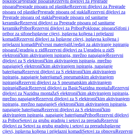
poklopca
Pregrade pisoara
Rezervni dijelovi za Pregrade
pisoara
Pregrade pisoara od plastike
Rezervni dijelovi za Pregrade
pisoara od plastike
Pregrade pisoara od stakla
Rezervni dijelovi za
Pregrade pisoara od stakla
Pregrade pisoara od sanitarne
keramike
Rezervni dijelovi za Pregrade pisoara od sanitarne
keramike
Pribor
Rezervni dijelovi za Pribor
Poklopac pisoara
Sifoni i
pribor za sifone
Isplavne cijevi, isplavna koljena i prijelazni
komadi
Rezervni dijelovi za Isplavne cijevi, isplavna koljena i
prijelazni komadi
Pričvrsni materijali
Uređaji za aktiviranje ispiranja
pisoara
Ugradnja u zid
Rezervni dijelovi za Ugradnja u zid
S
elektroničkim aktiviranjem ispiranja, mrežno napajanje
Rezervni
dijelovi za S elektroničkim aktiviranjem ispiranja, mrežno
napajanje
S elektroničkim aktiviranjem ispiranja, napajanje
baterijama
Rezervni dijelovi za S elektroničkim aktiviranjem
ispiranja, napajanje baterijama
S pneumatskim aktiviranjem
ispiranja
Rezervni dijelovi za S pneumatskim aktiviranjem
ispiranja
Basic
Rezervni dijelovi za Basic
Nazidna montaža
Rezervni
dijelovi za Nazidna montaža
S elektroničkim aktiviranjem ispiranja,
mrežno napajanje
Rezervni dijelovi za S elektroničkim aktiviranjem
ispiranja, mrežno napajanje
S elektroničkim aktiviranjem ispiranja,
napajanje baterijama
Rezervni dijelovi za S elektroničkim
aktiviranjem ispiranja, napajanje baterijama
Pribor
Rezervni dijelovi
za Pribor
Setovi za grubu gradnju i setovi za preradu
Rezervni
dijelovi za Setovi za grubu gradnju i setovi za preradu
Isplavne
cijevi, isplavna koljena i prijelazni komadi
Setovi za obnovu
Rezervni