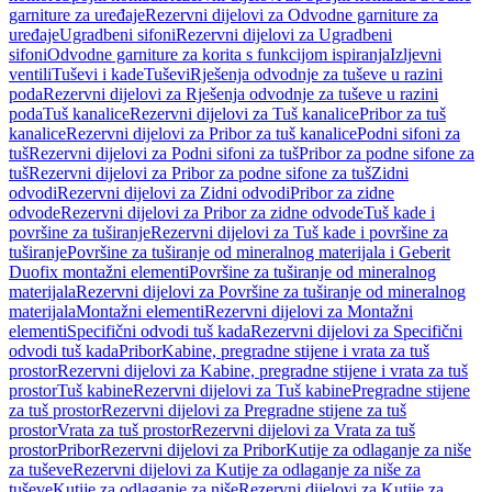
garniture za uređaje
Rezervni dijelovi za Odvodne garniture za
uređaje
Ugradbeni sifoni
Rezervni dijelovi za Ugradbeni
sifoni
Odvodne garniture za korita s funkcijom ispiranja
Izljevni
ventili
Tuševi i kade
Tuševi
Rješenja odvodnje za tuševe u razini
poda
Rezervni dijelovi za Rješenja odvodnje za tuševe u razini
poda
Tuš kanalice
Rezervni dijelovi za Tuš kanalice
Pribor za tuš
kanalice
Rezervni dijelovi za Pribor za tuš kanalice
Podni sifoni za
tuš
Rezervni dijelovi za Podni sifoni za tuš
Pribor za podne sifone za
tuš
Rezervni dijelovi za Pribor za podne sifone za tuš
Zidni
odvodi
Rezervni dijelovi za Zidni odvodi
Pribor za zidne
odvode
Rezervni dijelovi za Pribor za zidne odvode
Tuš kade i
površine za tuširanje
Rezervni dijelovi za Tuš kade i površine za
tuširanje
Površine za tuširanje od mineralnog materijala i Geberit
Duofix montažni elementi
Površine za tuširanje od mineralnog
materijala
Rezervni dijelovi za Površine za tuširanje od mineralnog
materijala
Montažni elementi
Rezervni dijelovi za Montažni
elementi
Specifični odvodi tuš kada
Rezervni dijelovi za Specifični
odvodi tuš kada
Pribor
Kabine, pregradne stijene i vrata za tuš
prostor
Rezervni dijelovi za Kabine, pregradne stijene i vrata za tuš
prostor
Tuš kabine
Rezervni dijelovi za Tuš kabine
Pregradne stijene
za tuš prostor
Rezervni dijelovi za Pregradne stijene za tuš
prostor
Vrata za tuš prostor
Rezervni dijelovi za Vrata za tuš
prostor
Pribor
Rezervni dijelovi za Pribor
Kutije za odlaganje za niše
za tuševe
Rezervni dijelovi za Kutije za odlaganje za niše za
tuševe
Kutije za odlaganje za niše
Rezervni dijelovi za Kutije za