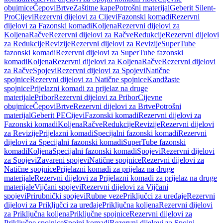
obujmice
Čepovi
Brtve
Zaštitne kape
Potrošni materijal
Geberit Silent-
Pro
Cijevi
Rezervni dijelovi za Cijevi
Fazonski komadi
Rezervni
dijelovi za Fazonski komadi
Koljena
Rezervni dijelovi za
Koljena
Račve
Rezervni dijelovi za Račve
Redukcije
Rezervni dijelovi
za Redukcije
Revizije
Rezervni dijelovi za Revizije
SuperTube
fazonski komadi
Rezervni dijelovi za SuperTube fazonski
komadi
Koljena
Rezervni dijelovi za Koljena
Račve
Rezervni dijelovi
za Račve
Spojevi
Rezervni dijelovi za Spojevi
Natične
spojnice
Rezervni dijelovi za Natične spojnice
Kandžaste
spojnice
Prijelazni komadi za prijelaz na druge
materijale
Pribor
Rezervni dijelovi za Pribor
Cijevne
obujmice
Čepovi
Brtve
Rezervni dijelovi za Brtve
Potrošni
materijal
Geberit PE
Cijevi
Fazonski komadi
Rezervni dijelovi za
Fazonski komadi
Koljena
Račve
Redukcije
Revizije
Rezervni dijelovi
za Revizije
Prijelazni komadi
Specijalni fazonski komadi
Rezervni
dijelovi za Specijalni fazonski komadi
SuperTube fazonski
komadi
Koljena
Specijalni fazonski komadi
Spojevi
Rezervni dijelovi
za Spojevi
Zavareni spojevi
Natične spojnice
Rezervni dijelovi za
Natične spojnice
Prijelazni komadi za prijelaz na druge
materijale
Rezervni dijelovi za Prijelazni komadi za prijelaz na druge
materijale
Vijčani spojevi
Rezervni dijelovi za Vijčani
spojevi
Prirubnički spojevi
Rubne veze
Priključci za uređaje
Rezervni
dijelovi za Priključci za uređaje
Priključna koljena
Rezervni dijelovi
za Priključna koljena
Priključne spojnice
Rezervni dijelovi za
Priključne spojnice
Spojni komadi
Rezervni dijelovi za Spojni