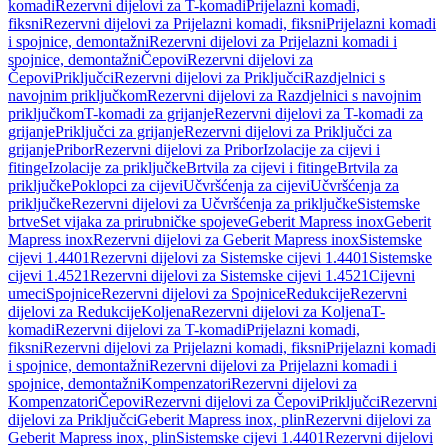
komadi
Rezervni dijelovi za T-komadi
Prijelazni komadi,
fiksni
Rezervni dijelovi za Prijelazni komadi, fiksni
Prijelazni komadi
i spojnice, demontažni
Rezervni dijelovi za Prijelazni komadi i
spojnice, demontažni
Čepovi
Rezervni dijelovi za
Čepovi
Priključci
Rezervni dijelovi za Priključci
Razdjelnici s
navojnim priključkom
Rezervni dijelovi za Razdjelnici s navojnim
priključkom
T-komadi za grijanje
Rezervni dijelovi za T-komadi za
grijanje
Priključci za grijanje
Rezervni dijelovi za Priključci za
grijanje
Pribor
Rezervni dijelovi za Pribor
Izolacije za cijevi i
fitinge
Izolacije za priključke
Brtvila za cijevi i fitinge
Brtvila za
priključke
Poklopci za cijevi
Učvršćenja za cijevi
Učvršćenja za
priključke
Rezervni dijelovi za Učvršćenja za priključke
Sistemske
brtve
Set vijaka za prirubničke spojeve
Geberit Mapress inox
Geberit
Mapress inox
Rezervni dijelovi za Geberit Mapress inox
Sistemske
cijevi 1.4401
Rezervni dijelovi za Sistemske cijevi 1.4401
Sistemske
cijevi 1.4521
Rezervni dijelovi za Sistemske cijevi 1.4521
Cijevni
umeci
Spojnice
Rezervni dijelovi za Spojnice
Redukcije
Rezervni
dijelovi za Redukcije
Koljena
Rezervni dijelovi za Koljena
T-
komadi
Rezervni dijelovi za T-komadi
Prijelazni komadi,
fiksni
Rezervni dijelovi za Prijelazni komadi, fiksni
Prijelazni komadi
i spojnice, demontažni
Rezervni dijelovi za Prijelazni komadi i
spojnice, demontažni
Kompenzatori
Rezervni dijelovi za
Kompenzatori
Čepovi
Rezervni dijelovi za Čepovi
Priključci
Rezervni
dijelovi za Priključci
Geberit Mapress inox, plin
Rezervni dijelovi za
Geberit Mapress inox, plin
Sistemske cijevi 1.4401
Rezervni dijelovi