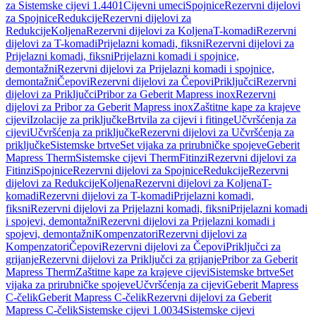
za Sistemske cijevi 1.4401
Cijevni umeci
Spojnice
Rezervni dijelovi
za Spojnice
Redukcije
Rezervni dijelovi za
Redukcije
Koljena
Rezervni dijelovi za Koljena
T-komadi
Rezervni
dijelovi za T-komadi
Prijelazni komadi, fiksni
Rezervni dijelovi za
Prijelazni komadi, fiksni
Prijelazni komadi i spojnice,
demontažni
Rezervni dijelovi za Prijelazni komadi i spojnice,
demontažni
Čepovi
Rezervni dijelovi za Čepovi
Priključci
Rezervni
dijelovi za Priključci
Pribor za Geberit Mapress inox
Rezervni
dijelovi za Pribor za Geberit Mapress inox
Zaštitne kape za krajeve
cijevi
Izolacije za priključke
Brtvila za cijevi i fitinge
Učvršćenja za
cijevi
Učvršćenja za priključke
Rezervni dijelovi za Učvršćenja za
priključke
Sistemske brtve
Set vijaka za prirubničke spojeve
Geberit
Mapress Therm
Sistemske cijevi Therm
Fitinzi
Rezervni dijelovi za
Fitinzi
Spojnice
Rezervni dijelovi za Spojnice
Redukcije
Rezervni
dijelovi za Redukcije
Koljena
Rezervni dijelovi za Koljena
T-
komadi
Rezervni dijelovi za T-komadi
Prijelazni komadi,
fiksni
Rezervni dijelovi za Prijelazni komadi, fiksni
Prijelazni komadi
i spojevi, demontažni
Rezervni dijelovi za Prijelazni komadi i
spojevi, demontažni
Kompenzatori
Rezervni dijelovi za
Kompenzatori
Čepovi
Rezervni dijelovi za Čepovi
Priključci za
grijanje
Rezervni dijelovi za Priključci za grijanje
Pribor za Geberit
Mapress Therm
Zaštitne kape za krajeve cijevi
Sistemske brtve
Set
vijaka za prirubničke spojeve
Učvršćenja za cijevi
Geberit Mapress
C-čelik
Geberit Mapress C-čelik
Rezervni dijelovi za Geberit
Mapress C-čelik
Sistemske cijevi 1.0034
Sistemske cijevi