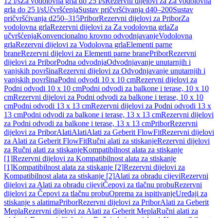
12 l/s
Za vodolovna grla do 25 l/s
Rezervni dijelovi za Za vodolovna
grla do 25 l/s
Učvršćenja
Sustav pričvršćivanja d40–200
Sustav
pričvršćivanja d250–315
Pribor
Rezervni dijelovi za Pribor
Za
vodolovna grla
Rezervni dijelovi za Za vodolovna grla
Za
učvršćenja
Konvencionalno krovno odvodnjavanje
Vodolovna
grla
Rezervni dijelovi za Vodolovna grla
Elementi parne
brane
Rezervni dijelovi za Elementi parne brane
Pribor
Rezervni
dijelovi za Pribor
Podna odvodnja
Odvodnjavanje unutarnjih i
vanjskih površina
Rezervni dijelovi za Odvodnjavanje unutarnjih i
vanjskih površina
Podni odvodi 10 x 10 cm
Rezervni dijelovi za
Podni odvodi 10 x 10 cm
Podni odvodi za balkone i terase, 10 x 10
cm
Rezervni dijelovi za Podni odvodi za balkone i terase, 10 x 10
cm
Podni odvodi 13 x 13 cm
Rezervni dijelovi za Podni odvodi 13 x
13 cm
Podni odvodi za balkone i terase, 13 x 13 cm
Rezervni dijelovi
za Podni odvodi za balkone i terase, 13 x 13 cm
Pribor
Rezervni
dijelovi za Pribor
Alati
Alati
Alati za Geberit FlowFit
Rezervni dijelovi
za Alati za Geberit FlowFit
Ručni alati za stiskanje
Rezervni dijelovi
za Ručni alati za stiskanje
Kompatibilnost alata za stiskanje
[1]
Rezervni dijelovi za Kompatibilnost alata za stiskanje
[1]
Kompatibilnost alata za stiskanje [2]
Rezervni dijelovi za
Kompatibilnost alata za stiskanje [2]
Alati za obradu cijevi
Rezervni
dijelovi za Alati za obradu cijevi
Čepovi za tlačnu probu
Rezervni
dijelovi za Čepovi za tlačnu probu
Oprema za ispitivanje
Uređaji za
stiskanje s alatima
Pribor
Rezervni dijelovi za Pribor
Alati za Geberit
Mepla
Rezervni dijelovi za Alati za Geberit Mepla
Ručni alati za