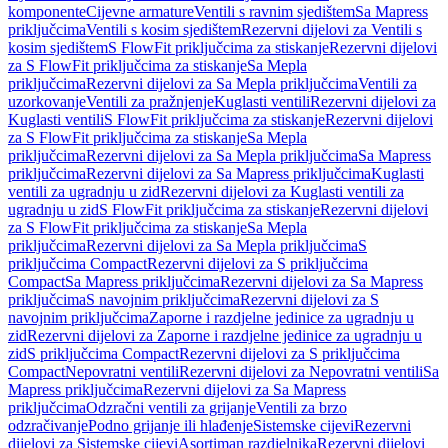
komponente
Cijevne armature
Ventili s ravnim sjedištem
Sa Mapress
priključcima
Ventili s kosim sjedištem
Rezervni dijelovi za Ventili s
kosim sjedištem
S FlowFit priključcima za stiskanje
Rezervni dijelovi
za S FlowFit priključcima za stiskanje
Sa Mepla
priključcima
Rezervni dijelovi za Sa Mepla priključcima
Ventili za
uzorkovanje
Ventili za pražnjenje
Kuglasti ventili
Rezervni dijelovi za
Kuglasti ventili
S FlowFit priključcima za stiskanje
Rezervni dijelovi
za S FlowFit priključcima za stiskanje
Sa Mepla
priključcima
Rezervni dijelovi za Sa Mepla priključcima
Sa Mapress
priključcima
Rezervni dijelovi za Sa Mapress priključcima
Kuglasti
ventili za ugradnju u zid
Rezervni dijelovi za Kuglasti ventili za
ugradnju u zid
S FlowFit priključcima za stiskanje
Rezervni dijelovi
za S FlowFit priključcima za stiskanje
Sa Mepla
priključcima
Rezervni dijelovi za Sa Mepla priključcima
S
priključcima Compact
Rezervni dijelovi za S priključcima
Compact
Sa Mapress priključcima
Rezervni dijelovi za Sa Mapress
priključcima
S navojnim priključcima
Rezervni dijelovi za S
navojnim priključcima
Zaporne i razdjelne jedinice za ugradnju u
zid
Rezervni dijelovi za Zaporne i razdjelne jedinice za ugradnju u
zid
S priključcima Compact
Rezervni dijelovi za S priključcima
Compact
Nepovratni ventili
Rezervni dijelovi za Nepovratni ventili
Sa
Mapress priključcima
Rezervni dijelovi za Sa Mapress
priključcima
Odzračni ventili za grijanje
Ventili za brzo
odzračivanje
Podno grijanje ili hlađenje
Sistemske cijevi
Rezervni
dijelovi za Sistemske cijevi
Asortiman razdjelnika
Rezervni dijelovi