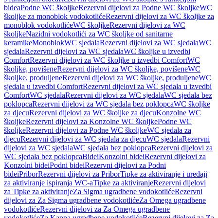
bidea
Podne WC školjke
Rezervni dijelovi za Podne WC školjke
WC
školjke za monoblok vodokotliće
Rezervni dijelovi za WC školjke za
monoblok vodokotliće
WC školjke
Rezervni dijelovi za WC
školjke
Nazidni vodokotlići za WC školjke od sanitarne
keramike
Monoblok
WC sjedala
Rezervni dijelovi za WC sjedala
WC
sjedala
Rezervni dijelovi za WC sjedala
WC školjke u izvedbi
Comfort
Rezervni dijelovi za WC školjke u izvedbi Comfort
WC
školjke, povišene
Rezervni dijelovi za WC školjke, povišene
WC
školjke, produljene
Rezervni dijelovi za WC školjke, produljene
WC
sjedala u izvedbi Comfort
Rezervni dijelovi za WC sjedala u izvedbi
Comfort
WC sjedala
Rezervni dijelovi za WC sjedala
WC sjedala bez
poklopca
Rezervni dijelovi za WC sjedala bez poklopca
WC školjke
za djecu
Rezervni dijelovi za WC školjke za djecu
Konzolne WC
školjke
Rezervni dijelovi za Konzolne WC školjke
Podne WC
školjke
Rezervni dijelovi za Podne WC školjke
WC sjedala za
djecu
Rezervni dijelovi za WC sjedala za djecu
WC sjedala
Rezervni
dijelovi za WC sjedala
WC sjedala bez poklopca
Rezervni dijelovi za
WC sjedala bez poklopca
Bidei
Konzolni bidei
Rezervni dijelovi za
Konzolni bidei
Podni bidei
Rezervni dijelovi za Podni
bidei
Pribor
Rezervni dijelovi za Pribor
Tipke za aktiviranje i uređaji
za aktiviranje ispiranja WC-a
Tipke za aktiviranje
Rezervni dijelovi
za Tipke za aktiviranje
Za Sigma ugradbene vodokotliće
Rezervni
dijelovi za Za Sigma ugradbene vodokotliće
Za Omega ugradbene
vodokotliće
Rezervni dijelovi za Za Omega ugradbene
vodokotliće
Za Kappa ugradbene vodokotliće
Rezervni dijelovi za Za