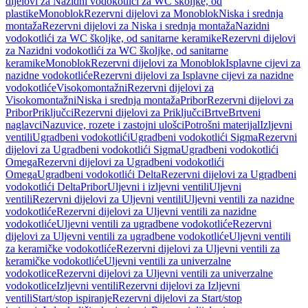
dijelovi za Nazidni vodokotlići za WC školjke, od
plastike
Monoblok
Rezervni dijelovi za Monoblok
Niska i srednja
montaža
Rezervni dijelovi za Niska i srednja montaža
Nazidni
vodokotlići za WC školjke, od sanitarne keramike
Rezervni dijelovi
za Nazidni vodokotlići za WC školjke, od sanitarne
keramike
Monoblok
Rezervni dijelovi za Monoblok
Isplavne cijevi za
nazidne vodokotliće
Rezervni dijelovi za Isplavne cijevi za nazidne
vodokotliće
Visokomontažni
Rezervni dijelovi za
Visokomontažni
Niska i srednja montaža
Pribor
Rezervni dijelovi za
Pribor
Priključci
Rezervni dijelovi za Priključci
Brtve
Brtveni
naglavci
Nazuvice, rozete i zastojni ulošci
Potrošni materijal
Izljevni
ventili
Ugradbeni vodokotlići
Ugradbeni vodokotlići Sigma
Rezervni
dijelovi za Ugradbeni vodokotlići Sigma
Ugradbeni vodokotlići
Omega
Rezervni dijelovi za Ugradbeni vodokotlići
Omega
Ugradbeni vodokotlići Delta
Rezervni dijelovi za Ugradbeni
vodokotlići Delta
Pribor
Uljevni i izljevni ventili
Uljevni
ventili
Rezervni dijelovi za Uljevni ventili
Uljevni ventili za nazidne
vodokotliće
Rezervni dijelovi za Uljevni ventili za nazidne
vodokotliće
Uljevni ventili za ugradbene vodokotliće
Rezervni
dijelovi za Uljevni ventili za ugradbene vodokotliće
Uljevni ventili
za keramičke vodokotliće
Rezervni dijelovi za Uljevni ventili za
keramičke vodokotliće
Uljevni ventili za univerzalne
vodokotlice
Rezervni dijelovi za Uljevni ventili za univerzalne
vodokotlice
Izljevni ventili
Rezervni dijelovi za Izljevni
ventili
Start/stop ispiranje
Rezervni dijelovi za Start/stop