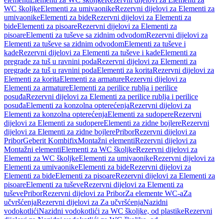
WC školjke
Elementi za umivaonike
Rezervni dijelovi za Elementi za
umivaonike
Elementi za bide
Rezervni dijelovi za Elementi za
bide
Elementi za pisoare
Rezervni dijelovi za Elementi za
pisoare
Elementi za tuševe sa zidnim odvodom
Rezervni dijelovi za
Elementi za tuševe sa zidnim odvodom
Elementi za tuševe i
kade
Rezervni dijelovi za Elementi za tuševe i kade
Elementi za
pregrade za tuš u ravnini poda
Rezervni dijelovi za Elementi za
pregrade za tuš u ravnini poda
Elementi za korita
Rezervni dijelovi za
Elementi za korita
Elementi za armature
Rezervni dijelovi za
Elementi za armature
Elementi za perilice rublja i perilice
posuđa
Rezervni dijelovi za Elementi za perilice rublja i perilice
posuđa
Elementi za konzolna opterećenja
Rezervni dijelovi za
Elementi za konzolna opterećenja
Elementi za sudopere
Rezervni
dijelovi za Elementi za sudopere
Elementi za zidne bojlere
Rezervni
dijelovi za Elementi za zidne bojlere
Pribor
Rezervni dijelovi za
Pribor
Geberit Kombifix
Montažni elementi
Rezervni dijelovi za
Montažni elementi
Elementi za WC školjke
Rezervni dijelovi za
Elementi za WC školjke
Elementi za umivaonike
Rezervni dijelovi za
Elementi za umivaonike
Elementi za bide
Rezervni dijelovi za
Elementi za bide
Elementi za pisoare
Rezervni dijelovi za Elementi za
pisoare
Elementi za tuševe
Rezervni dijelovi za Elementi za
tuševe
Pribor
Rezervni dijelovi za Pribor
Za elemente WC-a
Za
učvršćenja
Rezervni dijelovi za Za učvršćenja
Nazidni
vodokotlići
Nazidni vodokotlići za WC školjke, od plastike
Rezervni