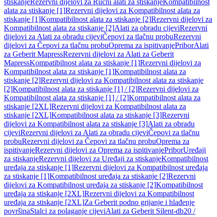
stiskanje
Rezervni dijelovi za Ručni alati za stiskanje
Kompatibilnost
alata za stiskanje [1]
Rezervni dijelovi za Kompatibilnost alata za
stiskanje [1]
Kompatibilnost alata za stiskanje [2]
Rezervni dijelovi za
Kompatibilnost alata za stiskanje [2]
Alati za obradu cijevi
Rezervni
dijelovi za Alati za obradu cijevi
Čepovi za tlačnu probu
Rezervni
dijelovi za Čepovi za tlačnu probu
Oprema za ispitivanje
Pribor
Alati
za Geberit Mapress
Rezervni dijelovi za Alati za Geberit
Mapress
Kompatibilnost alata za stiskanje [1]
Rezervni dijelovi za
Kompatibilnost alata za stiskanje [1]
Kompatibilnost alata za
stiskanje [2]
Rezervni dijelovi za Kompatibilnost alata za stiskanje
[2]
Kompatibilnost alata za stiskanje [1] / [2]
Rezervni dijelovi za
Kompatibilnost alata za stiskanje [1] / [2]
Kompatibilnost alata za
stiskanje [2XL]
Rezervni dijelovi za Kompatibilnost alata za
stiskanje [2XL]
Kompatibilnost alata za stiskanje [3]
Rezervni
dijelovi za Kompatibilnost alata za stiskanje [3]
Alati za obradu
cijevi
Rezervni dijelovi za Alati za obradu cijevi
Čepovi za tlačnu
probu
Rezervni dijelovi za Čepovi za tlačnu probu
Oprema za
ispitivanje
Rezervni dijelovi za Oprema za ispitivanje
Pribor
Uređaji
za stiskanje
Rezervni dijelovi za Uređaji za stiskanje
Kompatibilnost
uređaja za stiskanje [1]
Rezervni dijelovi za Kompatibilnost uređaja
za stiskanje [1]
Kompatibilnost uređaja za stiskanje [2]
Rezervni
dijelovi za Kompatibilnost uređaja za stiskanje [2]
Kompatibilnost
uređaja za stiskanje [2XL]
Rezervni dijelovi za Kompatibilnost
uređaja za stiskanje [2XL]
Za Geberit podno grijanje i hlađenje
površina
Stalci za polaganje cijevi
Alati za Geberit Silent-db20 /