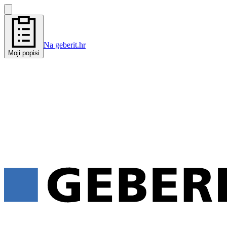
Na geberit.hr
Moji popisi