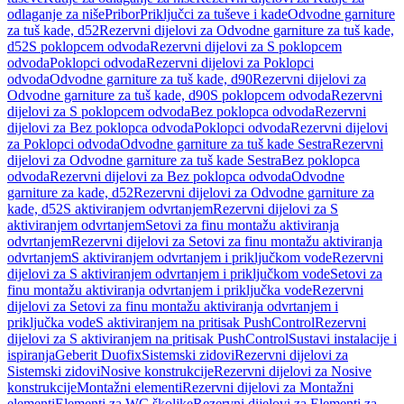
odlaganje za niše
Pribor
Priključci za tuševe i kade
Odvodne garniture
za tuš kade, d52
Rezervni dijelovi za Odvodne garniture za tuš kade,
d52
S poklopcem odvoda
Rezervni dijelovi za S poklopcem
odvoda
Poklopci odvoda
Rezervni dijelovi za Poklopci
odvoda
Odvodne garniture za tuš kade, d90
Rezervni dijelovi za
Odvodne garniture za tuš kade, d90
S poklopcem odvoda
Rezervni
dijelovi za S poklopcem odvoda
Bez poklopca odvoda
Rezervni
dijelovi za Bez poklopca odvoda
Poklopci odvoda
Rezervni dijelovi
za Poklopci odvoda
Odvodne garniture za tuš kade Sestra
Rezervni
dijelovi za Odvodne garniture za tuš kade Sestra
Bez poklopca
odvoda
Rezervni dijelovi za Bez poklopca odvoda
Odvodne
garniture za kade, d52
Rezervni dijelovi za Odvodne garniture za
kade, d52
S aktiviranjem odvrtanjem
Rezervni dijelovi za S
aktiviranjem odvrtanjem
Setovi za finu montažu aktiviranja
odvrtanjem
Rezervni dijelovi za Setovi za finu montažu aktiviranja
odvrtanjem
S aktiviranjem odvrtanjem i priključkom vode
Rezervni
dijelovi za S aktiviranjem odvrtanjem i priključkom vode
Setovi za
finu montažu aktiviranja odvrtanjem i priključka vode
Rezervni
dijelovi za Setovi za finu montažu aktiviranja odvrtanjem i
priključka vode
S aktiviranjem na pritisak PushControl
Rezervni
dijelovi za S aktiviranjem na pritisak PushControl
Sustavi instalacije i
ispiranja
Geberit Duofix
Sistemski zidovi
Rezervni dijelovi za
Sistemski zidovi
Nosive konstrukcije
Rezervni dijelovi za Nosive
konstrukcije
Montažni elementi
Rezervni dijelovi za Montažni
elementi
Elementi za WC školjke
Rezervni dijelovi za Elementi za