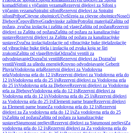
komadi
Sifoni s vijčanim vezama
Rezervni dijelovi za Sifoni s
vijčanim vezama
Spiralni sifoni
Rezervni dijelovi za Spiralni
sifoni
Pribor
Cijevne obujmice
Učvršćenja za cijevne obujmice
Noseći
žljebovi
Čepovi
Brtve
Građevinske zaštite
Potrošni materijal
Zaštita od
požara, zvučna izolacija i zaštita od vlage
Zaštita od požara
Rezervni
dijelovi za Zaštita od požara
Zaštita od požara za kanalizacijske
sustave
Rezervni dijelovi za Zaštita od požara za kanalizacijske
sustave
Zvučna izolacija
Izolacije od vibracijske buke tijela
Izolacije
od vibracijske buke tijela i izolacija od zvuka koja se širi
zrakom
Zaštita od vlage
Brtvila
Odzračni ventili za
odvodnjavanje
Dozračni ventili
Rezervni dijelovi za Dozračni
ventili
Ventili za uštedu energije
Krovno odvodnjavanje Geberit
Pluvia
Vodolovna grla
Rezervni dijelovi za Vodolovna
grla
Vodolovna grla do 12 l/s
Rezervni dijelovi za Vodolovna grla do
12 l/s
Vodolovna grla do 25 l/s
Rezervni dijelovi za Vodolovna grla
do 25 l/s
Vodolovna grla za žljebove
Rezervni dijelovi za Vodolovna
grla za žljebove
Vodolovna grla do 12 l/s
Rezervni dijelovi za
Vodolovna grla do 12 l/s
Vodolovna grla do 25 l/s
Rezervni dijelovi
za Vodolovna grla do 25 l/s
Elementi parne brane
Rezervni dijelovi
za Elementi parne brane
Za vodolovna grla do 12 l/s
Rezervni
dijelovi za Za vodolovna grla do 12 l/s
Za vodolovna grla do 25
l/s
Zaštita od požara
Zaštita od požara za kanalizacijske
sustave
Sigurnosni preljevi
Rezervni dijelovi za Sigurnosni preljevi
Za
vodolovna grla do 12 l/s
Rezervni dijelovi za Za vodolovna grla do