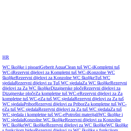
HR
WC školjke i pisoari
Geberit AquaClean tuš WC-i
Kompletni tuš
WC-i
Rezervni dijelovi za Kompletni tuš WC-i
Konzolne WC
školjke
Rezervni dijelovi za Konzolne WC školjke
Tuš WC
sjedala
Rezervni dijelovi za Tuš WC sjedala
Za WC školjke
Rezervni
dijelovi za Za WC školjke
Dizajnerske ploče
Rezervni dijelovi za
Dizajnerske ploče
Za kompletne tuš WC-e
Rezervni dijelovi za Za
kompletne tuš WC-e
Za tuš WC sjedala
Rezervni dijelovi za Za tuš
WC sjedala
Pribor
Rezervni dijelovi za Pribor
Za kompletne tuš WC-
e
Za tuš WC sjedala
Rezervni dijelovi za Za tuš WC sjedala
Za tuš
WC sjedala i kompletne tuš WC-e
Potrošni materijali
WC školjke i
WC sjedala
Konzolne WC školjke
Rezervni dijelovi za Konzolne
WC školjke
WC školjke
Rezervni dijelovi za WC školjke
WC školjke
s funkcijom bidea
Rezervni dijelovi za WC školjke s funkcijom