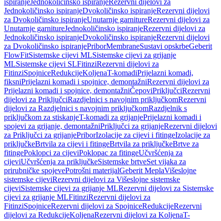
ispiranje
Jednokoličinsko ispiranje
Rezervni dijelovi za
Jednokoličinsko ispiranje
Dvokoličinsko ispiranje
Rezervni dijelovi
za Dvokoličinsko ispiranje
Unutarnje garniture
Rezervni dijelovi za
Unutarnje garniture
Jednokoličinsko ispiranje
Rezervni dijelovi za
Jednokoličinsko ispiranje
Dvokoličinsko ispiranje
Rezervni dijelovi
za Dvokoličinsko ispiranje
Pribor
Membrane
Sustavi opskrbe
Geberit
FlowFit
Sistemske cijevi ML
Sistemske cijevi za grijanje
ML
Sistemske cijevi SL
Fitinzi
Rezervni dijelovi za
Fitinzi
Spojnice
Redukcije
Koljena
T-komadi
Prijelazni komadi,
fiksni
Prijelazni komadi i spojnice, demontažni
Rezervni dijelovi za
Prijelazni komadi i spojnice, demontažni
Čepovi
Priključci
Rezervni
dijelovi za Priključci
Razdjelnici s navojnim priključkom
Rezervni
dijelovi za Razdjelnici s navojnim priključkom
Razdjelnik s
priključkom za stiskanje
T-komadi za grijanje
Prijelazni komadi i
spojevi za grijanje, demontažni
Priključci za grijanje
Rezervni dijelovi
za Priključci za grijanje
Pribor
Izolacije za cijevi i fitinge
Izolacije za
priključke
Brtvila za cijevi i fitinge
Brtvila za priključke
Brtve za
fitinge
Poklopci za cijevi
Poklopac za fitinge
Učvršćenja za
cijevi
Učvršćenja za priključke
Sistemske brtve
Set vijaka za
prirubničke spojeve
Potrošni materijal
Geberit Mepla
Višeslojne
sistemske cijevi
Rezervni dijelovi za Višeslojne sistemske
cijevi
Sistemske cijevi za grijanje ML
Rezervni dijelovi za Sistemske
cijevi za grijanje ML
Fitinzi
Rezervni dijelovi za
Fitinzi
Spojnice
Rezervni dijelovi za Spojnice
Redukcije
Rezervni
dijelovi za Redukcije
Koljena
Rezervni dijelovi za Koljena
T-