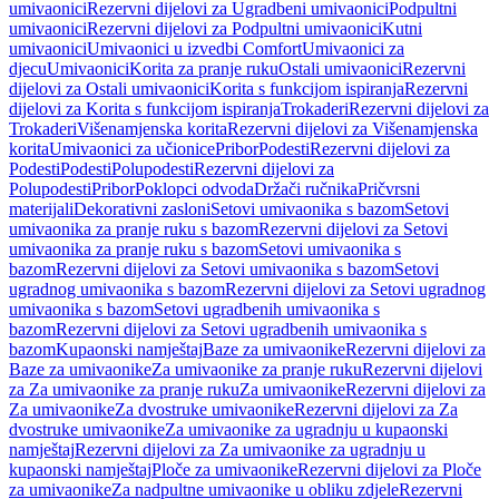
umivaonici
Rezervni dijelovi za Ugradbeni umivaonici
Podpultni
umivaonici
Rezervni dijelovi za Podpultni umivaonici
Kutni
umivaonici
Umivaonici u izvedbi Comfort
Umivaonici za
djecu
Umivaonici
Korita za pranje ruku
Ostali umivaonici
Rezervni
dijelovi za Ostali umivaonici
Korita s funkcijom ispiranja
Rezervni
dijelovi za Korita s funkcijom ispiranja
Trokaderi
Rezervni dijelovi za
Trokaderi
Višenamjenska korita
Rezervni dijelovi za Višenamjenska
korita
Umivaonici za učionice
Pribor
Podesti
Rezervni dijelovi za
Podesti
Podesti
Polupodesti
Rezervni dijelovi za
Polupodesti
Pribor
Poklopci odvoda
Držači ručnika
Pričvrsni
materijali
Dekorativni zasloni
Setovi umivaonika s bazom
Setovi
umivaonika za pranje ruku s bazom
Rezervni dijelovi za Setovi
umivaonika za pranje ruku s bazom
Setovi umivaonika s
bazom
Rezervni dijelovi za Setovi umivaonika s bazom
Setovi
ugradnog umivaonika s bazom
Rezervni dijelovi za Setovi ugradnog
umivaonika s bazom
Setovi ugradbenih umivaonika s
bazom
Rezervni dijelovi za Setovi ugradbenih umivaonika s
bazom
Kupaonski namještaj
Baze za umivaonike
Rezervni dijelovi za
Baze za umivaonike
Za umivaonike za pranje ruku
Rezervni dijelovi
za Za umivaonike za pranje ruku
Za umivaonike
Rezervni dijelovi za
Za umivaonike
Za dvostruke umivaonike
Rezervni dijelovi za Za
dvostruke umivaonike
Za umivaonike za ugradnju u kupaonski
namještaj
Rezervni dijelovi za Za umivaonike za ugradnju u
kupaonski namještaj
Ploče za umivaonike
Rezervni dijelovi za Ploče
za umivaonike
Za nadpultne umivaonike u obliku zdjele
Rezervni