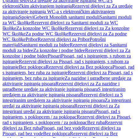
Ugradni setovi
Za uređaje za aktiviranje ispiranja WC-a s
elektroničkim aktiviranjem ispiranja
Rezervni dijelovi za Za uređaje
za aktiviranje ispiranja WC-a s elektroničkim aktiviranjem
ispiranja
Spojevi
Geberit Monolith sanitarni moduli
Sanitarni moduli
za WC školjke
Rezervni dijelovi za Sanitarni moduli za WC
školjke
Za konzolne WC školjke
Rezervni dijelovi za Za konzolne
WC školjke
Za podne WC školjke
Rezervni dijelovi za Za podne
WC školjke
Pribor
Rezervni dijelovi za Pribor
Potrošni
materijali
Sanitarni moduli za bidee
Rezervni dijelovi za Sanitarni
moduli za bidee
Za konzolne i podne bidee
Rezervni dijelovi za Za
konzolne i podne bidee
Pisoari
Pisoari, rad s ispiranjem, s rubom za
ispiranje
Rezervni dijelovi za Pisoari, rad s ispiranjem, s rubom za
ispiranje
Bez poklopca
Rezervni dijelovi za Bez poklopca
Pisoari, rad
s ispiranjem, bez ruba za ispiranje
Rezervni dijelovi za Pisoari, rad s
ispiranjem, bez ruba za ispiranje
Za nazidne i ugradbene uređaje za
aktiviranje ispiranja pisoara
Rezervni dijelovi za Za nazidne i
ugradbene uređaje za aktiviranje ispiranja pisoara
S integriranim
uređajem za aktiviranje ispiranja pisoara
Rezervni dijelovi za S
integriranim uređajem za aktiviranje ispiranja pisoara
Za integrirani
uređaj za aktiviranje ispiranja pisoara
Rezervni dijelovi za Za
integrirani uređaj za aktiviranje ispiranja pisoara
Pisoari, rad s
ispiranjem, s poklopcem / za poklopac
Rezervni dijelovi za Pisoari,
rad s ispiranjem, s poklopcem / za poklopac
Bez ruba
Rezervni
dijelovi za Bez ruba
Pisoari, rad bez vode
Rezervni dijelovi za
Pisoari, rad bez vode
Bez poklopca
Rezervni dijelovi za Bez