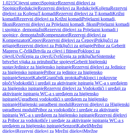
1.0215
Cijevni umeci
Spojnice
Rezervni dijelovi za
Spojnice
Redukcije
Rezervni dijelovi za Redukcije
Koljena
Rezervni
dijelovi za Koljena
T-komadi
Rezervni dijelovi za T-komadi
Križni
komadi
Rezervni dijelovi za Križni komadi
Prijelazni komadi,
fiksni
Rezervni dijelovi za Prijelazni komadi, fiksni
Prijelazni komadi
i spojnice, demontažni
Rezervni dijelovi za Prijelazni komadi i
spojnice, demontažni
Kompenzatori
Rezervni dijelovi za
Kompenzatori
Čepovi
Rezervni dijelovi za Čepovi
Priključci za
grijanje
Rezervni dijelovi za Priključci za grijanje
Pribor za Geberit
Mapress C-čelik
Brtvila za cijevi i fitinge
Poklopci za
cijevi
Učvršćenja za cijevi
Učvršćenja za priključke
Sistemske
brtve
Set vijaka za prirubničke spojeve
Geberit higijenski
sustav
Jedinice za higijensko ispiranje
Rezervni dijelovi za Jedinice
za higijensko ispiranje
Pribor za jedinice za higijensko
ispiranje
Senzori
Kabeli
Graničnik protoka
Poklopci i pokrovne
ploče
Vodokotlići i uređaji za aktiviranje ispiranja WC-a s uređajem
za higijensko ispiranje
Rezervni dijelovi za Vodokotlići i uređaji za
aktiviranje ispiranja WC-a s uređajem za higijensko
ispiranje
Ugradbeni vodokotlići s uređajem za higijensko
ispiranje
Higijenski ugradbeni moduli
Rezervni dijelovi za Higijenski
ugradbeni moduli
Pribor za vodokotliće i uređaje za aktiviranje
ispiranja WC-a s uređajem za higijensko ispiranje
Rezervni dijelovi
za Pribor za vodokotliće i uređaje za aktiviranje ispiranja WC-a s
uređajem za higijensko ispiranje
Senzori
Kabeli
Mrežni
dijelovi
Rezervni dijelovi za Mrežni dijelovi
Mrežne