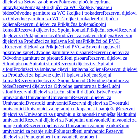
dijelovi za Setovi za obnovu
Pokrovne ploče
Integrirana
upravljanja
Pomagala
Priključci za WC školjke, pisoare i
bidee
Odvodne garniture za WC školjke i trokadere
Rezervni dijelovi
za Odvodne garniture za WC školjke i trokadere
Priključna
koljena
Rezervni dijelovi za Priključna koljena
Spojni
komadi
Rezervni dijelovi za Spojni komadi
Priključni setovi
Rezervni
dijelovi za Priključni setovi
Produžeci za isplavna koljena
Rezervni
dijelovi za Produžeci za isplavna koljena
Priključci od PVC-
a
Rezervni dijelovi za Priključci od PVC-a
Brtveni naglavci i
pokrovne kape
Odvodne garniture za pisoare
Rezervni dijelovi za
Odvodne garniture za pisoare
Sifoni pisoara
Rezervni dijelovi za
Sifoni pisoara
Spiralni sifoni
Rezervni dijelovi za Spiralni
sifoni
Produžeci za isplavne cijevi i isplavna koljena
Rezervni dijelovi
za Produžeci za isplavne cijevi i isplavna koljena
Spojni
komadi
Rezervni dijelovi za Spojni komadi
Odvodne garniture za
bidee
Rezervni dijelovi za Odvodne garniture za bidee
Lučni
sifoni
Rezervni dijelovi za Lučni sifoni
Priključci
Brtve
Prostor
umivaonika
Umivaonici
Umivaonici
Rezervni dijelovi za
Umivaonici
Dvostruki umivaonici
Rezervni dijelovi za Dvostruki
umivaonici
Umivaonici za ugradnju u kupaonski namještaj
Rezervni
dijelovi za Umivaonici za ugradnju u kupaonski namještaj
Nadpultni
umivaonici
Rezervni dijelovi za Nadpultni umivaonici
Umivaonici za
pranje ruku
Rezervni dijelovi za Umivaonici za pranje ruku
Kutni
umivaonici za pranje ruku
Poluugradbeni umivaonici
Rezervni
dijelovi za Poluugradbeni umivaonici
Ugradbeni