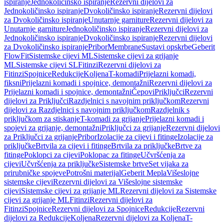
ispiranje
Jednokoličinsko ispiranje
Rezervni dijelovi za
Jednokoličinsko ispiranje
Dvokoličinsko ispiranje
Rezervni dijelovi
za Dvokoličinsko ispiranje
Unutarnje garniture
Rezervni dijelovi za
Unutarnje garniture
Jednokoličinsko ispiranje
Rezervni dijelovi za
Jednokoličinsko ispiranje
Dvokoličinsko ispiranje
Rezervni dijelovi
za Dvokoličinsko ispiranje
Pribor
Membrane
Sustavi opskrbe
Geberit
FlowFit
Sistemske cijevi ML
Sistemske cijevi za grijanje
ML
Sistemske cijevi SL
Fitinzi
Rezervni dijelovi za
Fitinzi
Spojnice
Redukcije
Koljena
T-komadi
Prijelazni komadi,
fiksni
Prijelazni komadi i spojnice, demontažni
Rezervni dijelovi za
Prijelazni komadi i spojnice, demontažni
Čepovi
Priključci
Rezervni
dijelovi za Priključci
Razdjelnici s navojnim priključkom
Rezervni
dijelovi za Razdjelnici s navojnim priključkom
Razdjelnik s
priključkom za stiskanje
T-komadi za grijanje
Prijelazni komadi i
spojevi za grijanje, demontažni
Priključci za grijanje
Rezervni dijelovi
za Priključci za grijanje
Pribor
Izolacije za cijevi i fitinge
Izolacije za
priključke
Brtvila za cijevi i fitinge
Brtvila za priključke
Brtve za
fitinge
Poklopci za cijevi
Poklopac za fitinge
Učvršćenja za
cijevi
Učvršćenja za priključke
Sistemske brtve
Set vijaka za
prirubničke spojeve
Potrošni materijal
Geberit Mepla
Višeslojne
sistemske cijevi
Rezervni dijelovi za Višeslojne sistemske
cijevi
Sistemske cijevi za grijanje ML
Rezervni dijelovi za Sistemske
cijevi za grijanje ML
Fitinzi
Rezervni dijelovi za
Fitinzi
Spojnice
Rezervni dijelovi za Spojnice
Redukcije
Rezervni
dijelovi za Redukcije
Koljena
Rezervni dijelovi za Koljena
T-