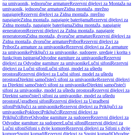
na umivaonik, jednoručne armature
Rezervni dijelovi za Montaža na
umivaonik, jednoručne armature
Zidna montaža, mrežno
napajanje
Rezervni dijelovi za Zidna montaža, mrežno
napajanje
Zidna montaža, napajanje baterijama
Rezervni dijelovi za
Zidna montaža, napajanje baterijama
Zidna montaža, napajanje
generatorom
Rezervni dijelovi za Zidna montaža, napajanje
generatorom
Zidna montaža, dvoručne armature
Rezervni dijelovi za
Zidna montaža, dvoručne armature
Pribor
Rezervni dijelovi za
Pribor
Za armature za umivaonike
Rezervni dijelovi za Za armature
za umivaonike
Priključci za umivaonike, sudopere, uređaje i korita s
funkcijom ispiranja
Odvodne garniture za umivaonike
Rezervni
dijelovi za Odvodne garniture za umivaonike
Lučni sifoni
Rezervni
dijelovi za Lučni sifoni
Lučni sifoni, model za uštedu
prostora
Rezervni dijelovi za Lučni sifoni, model za uštedu
prostora
Direktni samočisteći sifoni za umivaonike
Rezervni dijelovi
za Direktni samočisteći sifoni za umivaonike
Direktni samočisteći
sifoni za umivaonike, model za uštedu prostora
Rezervni dijelovi za
Direktni samočisteći sifoni za umivaonike, model za uštedu
prostora
Ugradbeni sifoni
Rezervni dijelovi za Ugradbeni
sifoni
Priključci za umivaonike
Rezervni dijelovi za Priključci za
umivaonike
Poklopci
Priključci
Rezervni dijelovi za
Priključci
Brtve
Odvodne garniture za sudopere
Rezervni dijelovi za
Odvodne garniture za sudopere
Lučni sifoni
Rezervni dijelovi za
Lučni sifoni
Sifoni s dvije komore
Rezervni dijelovi za Sifoni s dvije
komore
Spojni komadi
Rezervni dijelovi za Spojni komadi
Odvodne