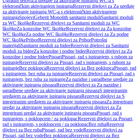
Ugradni setovi
Za uređaje za aktiviranje ispiranja WC-a s
elektroničkim aktiviranjem ispiranja
Rezervni dijelovi za Za uređaje
za aktiviranje ispiranja WC-a s elektroničkim aktiviranjem
ispiranja
Spojevi
Geberit Monolith sanitarni moduli
Sanitarni moduli
za WC školjke
Rezervni dijelovi za Sanitarni moduli za WC
školjke
Za konzolne WC školjke
Rezervni dijelovi za Za konzolne
WC školjke
Za podne WC školjke
Rezervni dijelovi za Za podne
WC školjke
Pribor
Rezervni dijelovi za Pribor
Potrošni
materijali
Sanitarni moduli za bidee
Rezervni dijelovi za Sanitarni
moduli za bidee
Za konzolne i podne bidee
Rezervni dijelovi za Za
konzolne i podne bidee
Pisoari
Pisoari, rad s ispiranjem, s rubom za
ispiranje
Rezervni dijelovi za Pisoari, rad s ispiranjem, s rubom za
ispiranje
Bez poklopca
Rezervni dijelovi za Bez poklopca
Pisoari, rad
s ispiranjem, bez ruba za ispiranje
Rezervni dijelovi za Pisoari, rad s
ispiranjem, bez ruba za ispiranje
Za nazidne i ugradbene uređaje za
aktiviranje ispiranja pisoara
Rezervni dijelovi za Za nazidne i
ugradbene uređaje za aktiviranje ispiranja pisoara
S integriranim
uređajem za aktiviranje ispiranja pisoara
Rezervni dijelovi za S
integriranim uređajem za aktiviranje ispiranja pisoara
Za integrirani
uređaj za aktiviranje ispiranja pisoara
Rezervni dijelovi za Za
integrirani uređaj za aktiviranje ispiranja pisoara
Pisoari, rad s
ispiranjem, s poklopcem / za poklopac
Rezervni dijelovi za Pisoari,
rad s ispiranjem, s poklopcem / za poklopac
Bez ruba
Rezervni
dijelovi za Bez ruba
Pisoari, rad bez vode
Rezervni dijelovi za
Pisoari, rad bez vode
Bez poklopca
Rezervni dijelovi za Bez