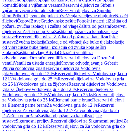
komadi
Sifoni s vijčanim vezama
Rezervni dijelovi za Sifoni s
vijčanim vezama
Spiralni sifoni
Rezervni dijelovi za Spiralni
sifoni
Pribor
Cijevne obujmice
Učvršćenja za cijevne obujmice
Noseći
žljebovi
Čepovi
Brtve
Građevinske zaštite
Potrošni materijal
Zaštita od
požara, zvučna izolacija i zaštita od vlage
Zaštita od požara
Rezervni
dijelovi za Zaštita od požara
Zaštita od požara za kanalizacijske
sustave
Rezervni dijelovi za Zaštita od požara za kanalizacijske
sustave
Zvučna izolacija
Izolacije od vibracijske buke tijela
Izolacije
od vibracijske buke tijela i izolacija od zvuka koja se širi
zrakom
Zaštita od vlage
Brtvila
Odzračni ventili za
odvodnjavanje
Dozračni ventili
Rezervni dijelovi za Dozračni
ventili
Ventili za uštedu energije
Krovno odvodnjavanje Geberit
Pluvia
Vodolovna grla
Rezervni dijelovi za Vodolovna
grla
Vodolovna grla do 12 l/s
Rezervni dijelovi za Vodolovna grla do
12 l/s
Vodolovna grla do 25 l/s
Rezervni dijelovi za Vodolovna grla
do 25 l/s
Vodolovna grla za žljebove
Rezervni dijelovi za Vodolovna
grla za žljebove
Vodolovna grla do 12 l/s
Rezervni dijelovi za
Vodolovna grla do 12 l/s
Vodolovna grla do 25 l/s
Rezervni dijelovi
za Vodolovna grla do 25 l/s
Elementi parne brane
Rezervni dijelovi
za Elementi parne brane
Za vodolovna grla do 12 l/s
Rezervni
dijelovi za Za vodolovna grla do 12 l/s
Za vodolovna grla do 25
l/s
Zaštita od požara
Zaštita od požara za kanalizacijske
sustave
Sigurnosni preljevi
Rezervni dijelovi za Sigurnosni preljevi
Za
vodolovna grla do 12 l/s
Rezervni dijelovi za Za vodolovna grla do