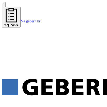
Na geberit.hr
Moji popisi