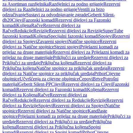
za Asortiman razdjelnika
Razdjelnici za podno grijanje
Rezervni
dijelovi za Razdjelnici za podno grijanje
Ventili za brzo
odzračivanje
Sustavi za odvodnjavanje zgrade
Geberit Silent-
db20
Cijevi
Fazonski komadi
Rezervni dijelovi za Fazonski
komadi
Koljena
Račve
Rezervni dijelovi za
Račve
Redukcije
Revizije
Rezervni dijelovi za Revizije
SuperTube
fazonski komadi
Koljena
Specijalni fazonski komadi
Spojevi
Rezervni
dijelovi za Spojevi
Zavareni spojevi
Natične spojnice
Rezervni
dijelovi za Natične spojnice
Stezni spojevi
Prijelazni komadi za
prijelaz na druge materijale
Rezervni dijelovi za Prijelazni komadi za
prijelaz na druge materijale
Priključci za uređaje
Rezervni dijelovi za
Priključci za uređaje
Priključna koljena
Rezervni dijelovi za
Priključna koljena
Natične spojnice za priključak uređaja
Rezervni
dijelovi za Natične spojnice za priključak uređaja
Pribor
Cijevne
obujmice
Učvršćenja za cijevne obujmice
Čepovi
Brtve
Potrošni
materijal
Geberit Silent-PP
Cijevi
Rezervni dijelovi za Cijevi
Fazonski
komadi
Rezervni dijelovi za Fazonski komadi
Koljena
Rezervni
dijelovi za Koljena
Račve
Rezervni dijelovi za
Račve
Redukcije
Rezervni dijelovi za Redukcije
Revizije
Rezervni
dijelovi za Revizije
Spojevi
Rezervni dijelovi za Spojevi
Natične
spojnice
Rezervni dijelovi za Natične spojnice
Kandžaste
spojnice
Prijelazni komadi za prijelaz na druge materijale
Priključci za
uređaje
Rezervni dijelovi za Priključci za uređaje
Priključna
koljena
Rezervni dijelovi za Priključna koljena
Spojni
komadi
Rezervni dijelovi za Spojni komadi
Pribor
Cijevne