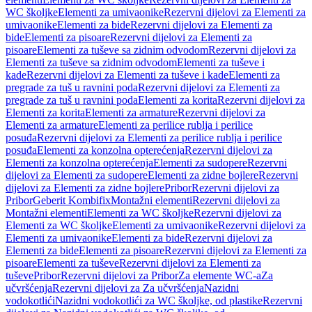
WC školjke
Elementi za umivaonike
Rezervni dijelovi za Elementi za
umivaonike
Elementi za bide
Rezervni dijelovi za Elementi za
bide
Elementi za pisoare
Rezervni dijelovi za Elementi za
pisoare
Elementi za tuševe sa zidnim odvodom
Rezervni dijelovi za
Elementi za tuševe sa zidnim odvodom
Elementi za tuševe i
kade
Rezervni dijelovi za Elementi za tuševe i kade
Elementi za
pregrade za tuš u ravnini poda
Rezervni dijelovi za Elementi za
pregrade za tuš u ravnini poda
Elementi za korita
Rezervni dijelovi za
Elementi za korita
Elementi za armature
Rezervni dijelovi za
Elementi za armature
Elementi za perilice rublja i perilice
posuđa
Rezervni dijelovi za Elementi za perilice rublja i perilice
posuđa
Elementi za konzolna opterećenja
Rezervni dijelovi za
Elementi za konzolna opterećenja
Elementi za sudopere
Rezervni
dijelovi za Elementi za sudopere
Elementi za zidne bojlere
Rezervni
dijelovi za Elementi za zidne bojlere
Pribor
Rezervni dijelovi za
Pribor
Geberit Kombifix
Montažni elementi
Rezervni dijelovi za
Montažni elementi
Elementi za WC školjke
Rezervni dijelovi za
Elementi za WC školjke
Elementi za umivaonike
Rezervni dijelovi za
Elementi za umivaonike
Elementi za bide
Rezervni dijelovi za
Elementi za bide
Elementi za pisoare
Rezervni dijelovi za Elementi za
pisoare
Elementi za tuševe
Rezervni dijelovi za Elementi za
tuševe
Pribor
Rezervni dijelovi za Pribor
Za elemente WC-a
Za
učvršćenja
Rezervni dijelovi za Za učvršćenja
Nazidni
vodokotlići
Nazidni vodokotlići za WC školjke, od plastike
Rezervni