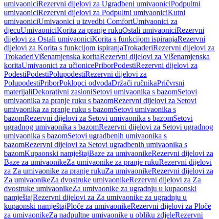
umivaonici
Rezervni dijelovi za Ugradbeni umivaonici
Podpultni
umivaonici
Rezervni dijelovi za Podpultni umivaonici
Kutni
umivaonici
Umivaonici u izvedbi Comfort
Umivaonici za
djecu
Umivaonici
Korita za pranje ruku
Ostali umivaonici
Rezervni
dijelovi za Ostali umivaonici
Korita s funkcijom ispiranja
Rezervni
dijelovi za Korita s funkcijom ispiranja
Trokaderi
Rezervni dijelovi za
Trokaderi
Višenamjenska korita
Rezervni dijelovi za Višenamjenska
korita
Umivaonici za učionice
Pribor
Podesti
Rezervni dijelovi za
Podesti
Podesti
Polupodesti
Rezervni dijelovi za
Polupodesti
Pribor
Poklopci odvoda
Držači ručnika
Pričvrsni
materijali
Dekorativni zasloni
Setovi umivaonika s bazom
Setovi
umivaonika za pranje ruku s bazom
Rezervni dijelovi za Setovi
umivaonika za pranje ruku s bazom
Setovi umivaonika s
bazom
Rezervni dijelovi za Setovi umivaonika s bazom
Setovi
ugradnog umivaonika s bazom
Rezervni dijelovi za Setovi ugradnog
umivaonika s bazom
Setovi ugradbenih umivaonika s
bazom
Rezervni dijelovi za Setovi ugradbenih umivaonika s
bazom
Kupaonski namještaj
Baze za umivaonike
Rezervni dijelovi za
Baze za umivaonike
Za umivaonike za pranje ruku
Rezervni dijelovi
za Za umivaonike za pranje ruku
Za umivaonike
Rezervni dijelovi za
Za umivaonike
Za dvostruke umivaonike
Rezervni dijelovi za Za
dvostruke umivaonike
Za umivaonike za ugradnju u kupaonski
namještaj
Rezervni dijelovi za Za umivaonike za ugradnju u
kupaonski namještaj
Ploče za umivaonike
Rezervni dijelovi za Ploče
za umivaonike
Za nadpultne umivaonike u obliku zdjele
Rezervni