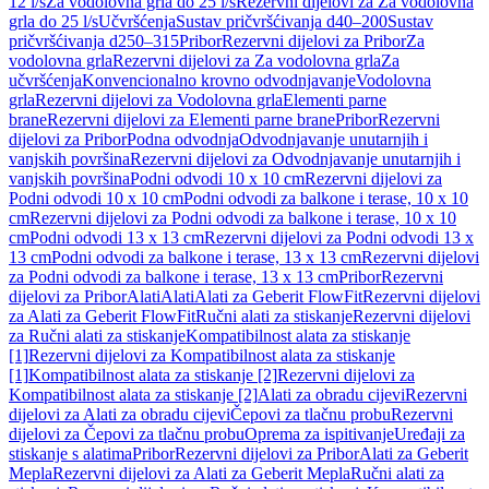
12 l/s
Za vodolovna grla do 25 l/s
Rezervni dijelovi za Za vodolovna
grla do 25 l/s
Učvršćenja
Sustav pričvršćivanja d40–200
Sustav
pričvršćivanja d250–315
Pribor
Rezervni dijelovi za Pribor
Za
vodolovna grla
Rezervni dijelovi za Za vodolovna grla
Za
učvršćenja
Konvencionalno krovno odvodnjavanje
Vodolovna
grla
Rezervni dijelovi za Vodolovna grla
Elementi parne
brane
Rezervni dijelovi za Elementi parne brane
Pribor
Rezervni
dijelovi za Pribor
Podna odvodnja
Odvodnjavanje unutarnjih i
vanjskih površina
Rezervni dijelovi za Odvodnjavanje unutarnjih i
vanjskih površina
Podni odvodi 10 x 10 cm
Rezervni dijelovi za
Podni odvodi 10 x 10 cm
Podni odvodi za balkone i terase, 10 x 10
cm
Rezervni dijelovi za Podni odvodi za balkone i terase, 10 x 10
cm
Podni odvodi 13 x 13 cm
Rezervni dijelovi za Podni odvodi 13 x
13 cm
Podni odvodi za balkone i terase, 13 x 13 cm
Rezervni dijelovi
za Podni odvodi za balkone i terase, 13 x 13 cm
Pribor
Rezervni
dijelovi za Pribor
Alati
Alati
Alati za Geberit FlowFit
Rezervni dijelovi
za Alati za Geberit FlowFit
Ručni alati za stiskanje
Rezervni dijelovi
za Ručni alati za stiskanje
Kompatibilnost alata za stiskanje
[1]
Rezervni dijelovi za Kompatibilnost alata za stiskanje
[1]
Kompatibilnost alata za stiskanje [2]
Rezervni dijelovi za
Kompatibilnost alata za stiskanje [2]
Alati za obradu cijevi
Rezervni
dijelovi za Alati za obradu cijevi
Čepovi za tlačnu probu
Rezervni
dijelovi za Čepovi za tlačnu probu
Oprema za ispitivanje
Uređaji za
stiskanje s alatima
Pribor
Rezervni dijelovi za Pribor
Alati za Geberit
Mepla
Rezervni dijelovi za Alati za Geberit Mepla
Ručni alati za