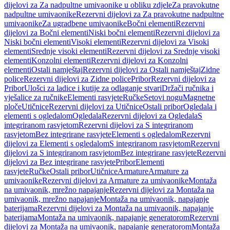
dijelovi za Za nadpultne umivaonike u obliku zdjele
Za pravokutne
nadpultne umivaonike
Rezervni dijelovi za Za pravokutne nadpultne
umivaonike
Za ugradbene umivaonike
Bočni elementi
Rezervni
dijelovi za Bočni elementi
Niski bočni elementi
Rezervni dijelovi za
Niski bočni elementi
Visoki elementi
Rezervni dijelovi za Visoki
elementi
Srednje visoki elementi
Rezervni dijelovi za Srednje visoki
elementi
Konzolni elementi
Rezervni dijelovi za Konzolni
elementi
Ostali namještaj
Rezervni dijelovi za Ostali namještaj
Zidne
police
Rezervni dijelovi za Zidne police
Pribor
Rezervni dijelovi za
Pribor
Ulošci za ladice i kutije za odlaganje stvari
Držači ručnika i
vješalice za ručnike
Elementi rasvjete
Ručke
Setovi nogu
Magnetne
ploče
Utičnice
Rezervni dijelovi za Utičnice
Ostali pribor
Ogledala i
elementi s ogledalom
Ogledala
Rezervni dijelovi za Ogledala
S
integriranom rasvjetom
Rezervni dijelovi za S integriranom
rasvjetom
Bez integrirane rasvjete
Elementi s ogledalom
Rezervni
dijelovi za Elementi s ogledalom
S integriranom rasvjetom
Rezervni
dijelovi za S integriranom rasvjetom
Bez integrirane rasvjete
Rezervni
dijelovi za Bez integrirane rasvjete
Pribor
Elementi
rasvjete
Ručke
Ostali pribor
Utičnice
Armature
Armature za
umivaonike
Rezervni dijelovi za Armature za umivaonike
Montaža
na umivaonik, mrežno napajanje
Rezervni dijelovi za Montaža na
umivaonik, mrežno napajanje
Montaža na umivaonik, napajanje
baterijama
Rezervni dijelovi za Montaža na umivaonik, napajanje
baterijama
Montaža na umivaonik, napajanje generatorom
Rezervni
dijelovi za Montaža na umivaonik, napajanje generatorom
Montaža