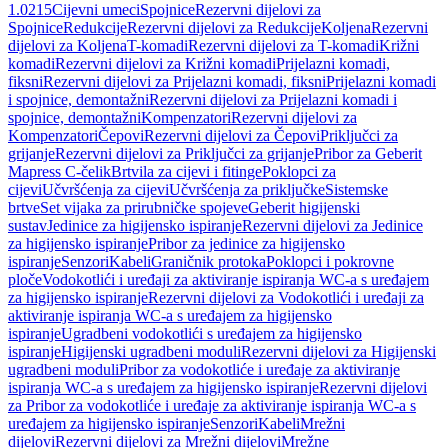
1.0215
Cijevni umeci
Spojnice
Rezervni dijelovi za
Spojnice
Redukcije
Rezervni dijelovi za Redukcije
Koljena
Rezervni
dijelovi za Koljena
T-komadi
Rezervni dijelovi za T-komadi
Križni
komadi
Rezervni dijelovi za Križni komadi
Prijelazni komadi,
fiksni
Rezervni dijelovi za Prijelazni komadi, fiksni
Prijelazni komadi
i spojnice, demontažni
Rezervni dijelovi za Prijelazni komadi i
spojnice, demontažni
Kompenzatori
Rezervni dijelovi za
Kompenzatori
Čepovi
Rezervni dijelovi za Čepovi
Priključci za
grijanje
Rezervni dijelovi za Priključci za grijanje
Pribor za Geberit
Mapress C-čelik
Brtvila za cijevi i fitinge
Poklopci za
cijevi
Učvršćenja za cijevi
Učvršćenja za priključke
Sistemske
brtve
Set vijaka za prirubničke spojeve
Geberit higijenski
sustav
Jedinice za higijensko ispiranje
Rezervni dijelovi za Jedinice
za higijensko ispiranje
Pribor za jedinice za higijensko
ispiranje
Senzori
Kabeli
Graničnik protoka
Poklopci i pokrovne
ploče
Vodokotlići i uređaji za aktiviranje ispiranja WC-a s uređajem
za higijensko ispiranje
Rezervni dijelovi za Vodokotlići i uređaji za
aktiviranje ispiranja WC-a s uređajem za higijensko
ispiranje
Ugradbeni vodokotlići s uređajem za higijensko
ispiranje
Higijenski ugradbeni moduli
Rezervni dijelovi za Higijenski
ugradbeni moduli
Pribor za vodokotliće i uređaje za aktiviranje
ispiranja WC-a s uređajem za higijensko ispiranje
Rezervni dijelovi
za Pribor za vodokotliće i uređaje za aktiviranje ispiranja WC-a s
uređajem za higijensko ispiranje
Senzori
Kabeli
Mrežni
dijelovi
Rezervni dijelovi za Mrežni dijelovi
Mrežne