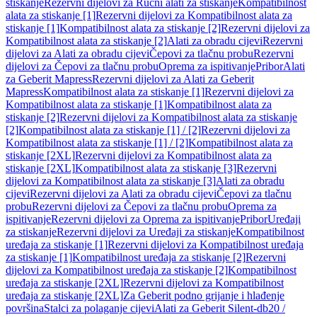
stiskanje
Rezervni dijelovi za Ručni alati za stiskanje
Kompatibilnost
alata za stiskanje [1]
Rezervni dijelovi za Kompatibilnost alata za
stiskanje [1]
Kompatibilnost alata za stiskanje [2]
Rezervni dijelovi za
Kompatibilnost alata za stiskanje [2]
Alati za obradu cijevi
Rezervni
dijelovi za Alati za obradu cijevi
Čepovi za tlačnu probu
Rezervni
dijelovi za Čepovi za tlačnu probu
Oprema za ispitivanje
Pribor
Alati
za Geberit Mapress
Rezervni dijelovi za Alati za Geberit
Mapress
Kompatibilnost alata za stiskanje [1]
Rezervni dijelovi za
Kompatibilnost alata za stiskanje [1]
Kompatibilnost alata za
stiskanje [2]
Rezervni dijelovi za Kompatibilnost alata za stiskanje
[2]
Kompatibilnost alata za stiskanje [1] / [2]
Rezervni dijelovi za
Kompatibilnost alata za stiskanje [1] / [2]
Kompatibilnost alata za
stiskanje [2XL]
Rezervni dijelovi za Kompatibilnost alata za
stiskanje [2XL]
Kompatibilnost alata za stiskanje [3]
Rezervni
dijelovi za Kompatibilnost alata za stiskanje [3]
Alati za obradu
cijevi
Rezervni dijelovi za Alati za obradu cijevi
Čepovi za tlačnu
probu
Rezervni dijelovi za Čepovi za tlačnu probu
Oprema za
ispitivanje
Rezervni dijelovi za Oprema za ispitivanje
Pribor
Uređaji
za stiskanje
Rezervni dijelovi za Uređaji za stiskanje
Kompatibilnost
uređaja za stiskanje [1]
Rezervni dijelovi za Kompatibilnost uređaja
za stiskanje [1]
Kompatibilnost uređaja za stiskanje [2]
Rezervni
dijelovi za Kompatibilnost uređaja za stiskanje [2]
Kompatibilnost
uređaja za stiskanje [2XL]
Rezervni dijelovi za Kompatibilnost
uređaja za stiskanje [2XL]
Za Geberit podno grijanje i hlađenje
površina
Stalci za polaganje cijevi
Alati za Geberit Silent-db20 /