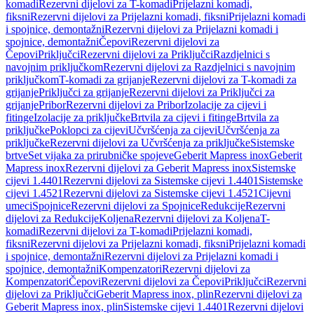
komadi
Rezervni dijelovi za T-komadi
Prijelazni komadi,
fiksni
Rezervni dijelovi za Prijelazni komadi, fiksni
Prijelazni komadi
i spojnice, demontažni
Rezervni dijelovi za Prijelazni komadi i
spojnice, demontažni
Čepovi
Rezervni dijelovi za
Čepovi
Priključci
Rezervni dijelovi za Priključci
Razdjelnici s
navojnim priključkom
Rezervni dijelovi za Razdjelnici s navojnim
priključkom
T-komadi za grijanje
Rezervni dijelovi za T-komadi za
grijanje
Priključci za grijanje
Rezervni dijelovi za Priključci za
grijanje
Pribor
Rezervni dijelovi za Pribor
Izolacije za cijevi i
fitinge
Izolacije za priključke
Brtvila za cijevi i fitinge
Brtvila za
priključke
Poklopci za cijevi
Učvršćenja za cijevi
Učvršćenja za
priključke
Rezervni dijelovi za Učvršćenja za priključke
Sistemske
brtve
Set vijaka za prirubničke spojeve
Geberit Mapress inox
Geberit
Mapress inox
Rezervni dijelovi za Geberit Mapress inox
Sistemske
cijevi 1.4401
Rezervni dijelovi za Sistemske cijevi 1.4401
Sistemske
cijevi 1.4521
Rezervni dijelovi za Sistemske cijevi 1.4521
Cijevni
umeci
Spojnice
Rezervni dijelovi za Spojnice
Redukcije
Rezervni
dijelovi za Redukcije
Koljena
Rezervni dijelovi za Koljena
T-
komadi
Rezervni dijelovi za T-komadi
Prijelazni komadi,
fiksni
Rezervni dijelovi za Prijelazni komadi, fiksni
Prijelazni komadi
i spojnice, demontažni
Rezervni dijelovi za Prijelazni komadi i
spojnice, demontažni
Kompenzatori
Rezervni dijelovi za
Kompenzatori
Čepovi
Rezervni dijelovi za Čepovi
Priključci
Rezervni
dijelovi za Priključci
Geberit Mapress inox, plin
Rezervni dijelovi za
Geberit Mapress inox, plin
Sistemske cijevi 1.4401
Rezervni dijelovi