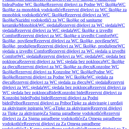
bidea
Podne WC školjke
Rezervni dijelovi za Podne WC školjke
WC
školjke za monoblok vodokotliće
Rezervni dijelovi za WC školjke za
monoblok vodokotliće
WC školjke
Rezervni dijelovi za WC
školjke
Nazidni vodokotlići za WC školjke od sanitarne
keramike
Monoblok
WC sjedala
Rezervni dijelovi za WC sjedala
WC
sjedala
Rezervni dijelovi za WC sjedala
WC školjke u izvedbi
Comfort
Rezervni dijelovi za WC školjke u izvedbi Comfort
WC
školjke, povišene
Rezervni dijelovi za WC školjke, povišene
WC
školjke, produljene
Rezervni dijelovi za WC školjke, produljene
WC
sjedala u izvedbi Comfort
Rezervni dijelovi za WC sjedala u izvedbi
Comfort
WC sjedala
Rezervni dijelovi za WC sjedala
WC sjedala bez
poklopca
Rezervni dijelovi za WC sjedala bez poklopca
WC školjke
za djecu
Rezervni dijelovi za WC školjke za djecu
Konzolne WC
školjke
Rezervni dijelovi za Konzolne WC školjke
Podne WC
školjke
Rezervni dijelovi za Podne WC školjke
WC sjedala za
djecu
Rezervni dijelovi za WC sjedala za djecu
WC sjedala
Rezervni
dijelovi za WC sjedala
WC sjedala bez poklopca
Rezervni dijelovi za
WC sjedala bez poklopca
Bidei
Konzolni bidei
Rezervni dijelovi za
Konzolni bidei
Podni bidei
Rezervni dijelovi za Podni
bidei
Pribor
Rezervni dijelovi za Pribor
Tipke za aktiviranje i uređaji
za aktiviranje ispiranja WC-a
Tipke za aktiviranje
Rezervni dijelovi
za Tipke za aktiviranje
Za Sigma ugradbene vodokotliće
Rezervni
dijelovi za Za Sigma ugradbene vodokotliće
Za Omega ugradbene
vodokotliće
Rezervni dijelovi za Za Omega ugradbene
vodokotliće
Za Kappa ugradbene vodokotliće
Rezervni dijelovi za Za