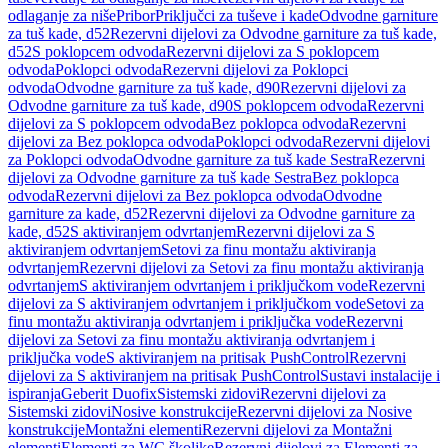
odlaganje za niše
Pribor
Priključci za tuševe i kade
Odvodne garniture
za tuš kade, d52
Rezervni dijelovi za Odvodne garniture za tuš kade,
d52
S poklopcem odvoda
Rezervni dijelovi za S poklopcem
odvoda
Poklopci odvoda
Rezervni dijelovi za Poklopci
odvoda
Odvodne garniture za tuš kade, d90
Rezervni dijelovi za
Odvodne garniture za tuš kade, d90
S poklopcem odvoda
Rezervni
dijelovi za S poklopcem odvoda
Bez poklopca odvoda
Rezervni
dijelovi za Bez poklopca odvoda
Poklopci odvoda
Rezervni dijelovi
za Poklopci odvoda
Odvodne garniture za tuš kade Sestra
Rezervni
dijelovi za Odvodne garniture za tuš kade Sestra
Bez poklopca
odvoda
Rezervni dijelovi za Bez poklopca odvoda
Odvodne
garniture za kade, d52
Rezervni dijelovi za Odvodne garniture za
kade, d52
S aktiviranjem odvrtanjem
Rezervni dijelovi za S
aktiviranjem odvrtanjem
Setovi za finu montažu aktiviranja
odvrtanjem
Rezervni dijelovi za Setovi za finu montažu aktiviranja
odvrtanjem
S aktiviranjem odvrtanjem i priključkom vode
Rezervni
dijelovi za S aktiviranjem odvrtanjem i priključkom vode
Setovi za
finu montažu aktiviranja odvrtanjem i priključka vode
Rezervni
dijelovi za Setovi za finu montažu aktiviranja odvrtanjem i
priključka vode
S aktiviranjem na pritisak PushControl
Rezervni
dijelovi za S aktiviranjem na pritisak PushControl
Sustavi instalacije i
ispiranja
Geberit Duofix
Sistemski zidovi
Rezervni dijelovi za
Sistemski zidovi
Nosive konstrukcije
Rezervni dijelovi za Nosive
konstrukcije
Montažni elementi
Rezervni dijelovi za Montažni
elementi
Elementi za WC školjke
Rezervni dijelovi za Elementi za