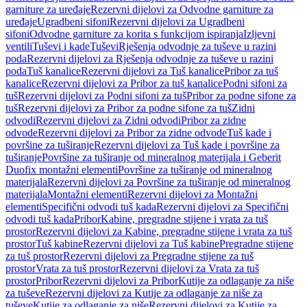
garniture za uređaje
Rezervni dijelovi za Odvodne garniture za
uređaje
Ugradbeni sifoni
Rezervni dijelovi za Ugradbeni
sifoni
Odvodne garniture za korita s funkcijom ispiranja
Izljevni
ventili
Tuševi i kade
Tuševi
Rješenja odvodnje za tuševe u razini
poda
Rezervni dijelovi za Rješenja odvodnje za tuševe u razini
poda
Tuš kanalice
Rezervni dijelovi za Tuš kanalice
Pribor za tuš
kanalice
Rezervni dijelovi za Pribor za tuš kanalice
Podni sifoni za
tuš
Rezervni dijelovi za Podni sifoni za tuš
Pribor za podne sifone za
tuš
Rezervni dijelovi za Pribor za podne sifone za tuš
Zidni
odvodi
Rezervni dijelovi za Zidni odvodi
Pribor za zidne
odvode
Rezervni dijelovi za Pribor za zidne odvode
Tuš kade i
površine za tuširanje
Rezervni dijelovi za Tuš kade i površine za
tuširanje
Površine za tuširanje od mineralnog materijala i Geberit
Duofix montažni elementi
Površine za tuširanje od mineralnog
materijala
Rezervni dijelovi za Površine za tuširanje od mineralnog
materijala
Montažni elementi
Rezervni dijelovi za Montažni
elementi
Specifični odvodi tuš kada
Rezervni dijelovi za Specifični
odvodi tuš kada
Pribor
Kabine, pregradne stijene i vrata za tuš
prostor
Rezervni dijelovi za Kabine, pregradne stijene i vrata za tuš
prostor
Tuš kabine
Rezervni dijelovi za Tuš kabine
Pregradne stijene
za tuš prostor
Rezervni dijelovi za Pregradne stijene za tuš
prostor
Vrata za tuš prostor
Rezervni dijelovi za Vrata za tuš
prostor
Pribor
Rezervni dijelovi za Pribor
Kutije za odlaganje za niše
za tuševe
Rezervni dijelovi za Kutije za odlaganje za niše za
tuševe
Kutije za odlaganje za niše
Rezervni dijelovi za Kutije za