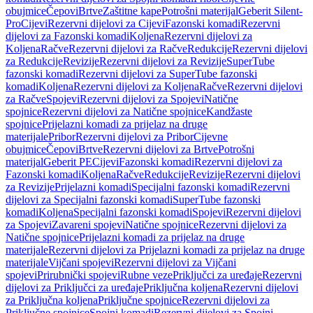
obujmice
Čepovi
Brtve
Zaštitne kape
Potrošni materijal
Geberit Silent-
Pro
Cijevi
Rezervni dijelovi za Cijevi
Fazonski komadi
Rezervni
dijelovi za Fazonski komadi
Koljena
Rezervni dijelovi za
Koljena
Račve
Rezervni dijelovi za Račve
Redukcije
Rezervni dijelovi
za Redukcije
Revizije
Rezervni dijelovi za Revizije
SuperTube
fazonski komadi
Rezervni dijelovi za SuperTube fazonski
komadi
Koljena
Rezervni dijelovi za Koljena
Račve
Rezervni dijelovi
za Račve
Spojevi
Rezervni dijelovi za Spojevi
Natične
spojnice
Rezervni dijelovi za Natične spojnice
Kandžaste
spojnice
Prijelazni komadi za prijelaz na druge
materijale
Pribor
Rezervni dijelovi za Pribor
Cijevne
obujmice
Čepovi
Brtve
Rezervni dijelovi za Brtve
Potrošni
materijal
Geberit PE
Cijevi
Fazonski komadi
Rezervni dijelovi za
Fazonski komadi
Koljena
Račve
Redukcije
Revizije
Rezervni dijelovi
za Revizije
Prijelazni komadi
Specijalni fazonski komadi
Rezervni
dijelovi za Specijalni fazonski komadi
SuperTube fazonski
komadi
Koljena
Specijalni fazonski komadi
Spojevi
Rezervni dijelovi
za Spojevi
Zavareni spojevi
Natične spojnice
Rezervni dijelovi za
Natične spojnice
Prijelazni komadi za prijelaz na druge
materijale
Rezervni dijelovi za Prijelazni komadi za prijelaz na druge
materijale
Vijčani spojevi
Rezervni dijelovi za Vijčani
spojevi
Prirubnički spojevi
Rubne veze
Priključci za uređaje
Rezervni
dijelovi za Priključci za uređaje
Priključna koljena
Rezervni dijelovi
za Priključna koljena
Priključne spojnice
Rezervni dijelovi za
Priključne spojnice
Spojni komadi
Rezervni dijelovi za Spojni