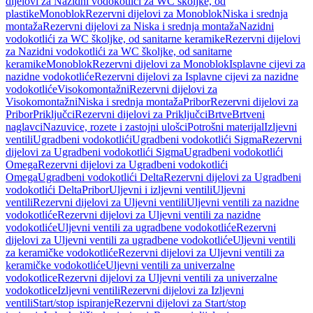
dijelovi za Nazidni vodokotlići za WC školjke, od
plastike
Monoblok
Rezervni dijelovi za Monoblok
Niska i srednja
montaža
Rezervni dijelovi za Niska i srednja montaža
Nazidni
vodokotlići za WC školjke, od sanitarne keramike
Rezervni dijelovi
za Nazidni vodokotlići za WC školjke, od sanitarne
keramike
Monoblok
Rezervni dijelovi za Monoblok
Isplavne cijevi za
nazidne vodokotliće
Rezervni dijelovi za Isplavne cijevi za nazidne
vodokotliće
Visokomontažni
Rezervni dijelovi za
Visokomontažni
Niska i srednja montaža
Pribor
Rezervni dijelovi za
Pribor
Priključci
Rezervni dijelovi za Priključci
Brtve
Brtveni
naglavci
Nazuvice, rozete i zastojni ulošci
Potrošni materijal
Izljevni
ventili
Ugradbeni vodokotlići
Ugradbeni vodokotlići Sigma
Rezervni
dijelovi za Ugradbeni vodokotlići Sigma
Ugradbeni vodokotlići
Omega
Rezervni dijelovi za Ugradbeni vodokotlići
Omega
Ugradbeni vodokotlići Delta
Rezervni dijelovi za Ugradbeni
vodokotlići Delta
Pribor
Uljevni i izljevni ventili
Uljevni
ventili
Rezervni dijelovi za Uljevni ventili
Uljevni ventili za nazidne
vodokotliće
Rezervni dijelovi za Uljevni ventili za nazidne
vodokotliće
Uljevni ventili za ugradbene vodokotliće
Rezervni
dijelovi za Uljevni ventili za ugradbene vodokotliće
Uljevni ventili
za keramičke vodokotliće
Rezervni dijelovi za Uljevni ventili za
keramičke vodokotliće
Uljevni ventili za univerzalne
vodokotlice
Rezervni dijelovi za Uljevni ventili za univerzalne
vodokotlice
Izljevni ventili
Rezervni dijelovi za Izljevni
ventili
Start/stop ispiranje
Rezervni dijelovi za Start/stop