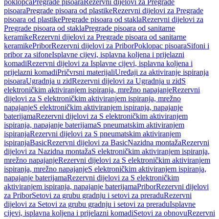
poklopca
Pregrade pisoara
Rezervni dijelovi za Pregrade
pisoara
Pregrade pisoara od plastike
Rezervni dijelovi za Pregrade
pisoara od plastike
Pregrade pisoara od stakla
Rezervni dijelovi za
Pregrade pisoara od stakla
Pregrade pisoara od sanitarne
keramike
Rezervni dijelovi za Pregrade pisoara od sanitarne
keramike
Pribor
Rezervni dijelovi za Pribor
Poklopac pisoara
Sifoni i
pribor za sifone
Isplavne cijevi, isplavna koljena i prijelazni
komadi
Rezervni dijelovi za Isplavne cijevi, isplavna koljena i
prijelazni komadi
Pričvrsni materijali
Uređaji za aktiviranje ispiranja
pisoara
Ugradnja u zid
Rezervni dijelovi za Ugradnja u zid
S
elektroničkim aktiviranjem ispiranja, mrežno napajanje
Rezervni
dijelovi za S elektroničkim aktiviranjem ispiranja, mrežno
napajanje
S elektroničkim aktiviranjem ispiranja, napajanje
baterijama
Rezervni dijelovi za S elektroničkim aktiviranjem
ispiranja, napajanje baterijama
S pneumatskim aktiviranjem
ispiranja
Rezervni dijelovi za S pneumatskim aktiviranjem
ispiranja
Basic
Rezervni dijelovi za Basic
Nazidna montaža
Rezervni
dijelovi za Nazidna montaža
S elektroničkim aktiviranjem ispiranja,
mrežno napajanje
Rezervni dijelovi za S elektroničkim aktiviranjem
ispiranja, mrežno napajanje
S elektroničkim aktiviranjem ispiranja,
napajanje baterijama
Rezervni dijelovi za S elektroničkim
aktiviranjem ispiranja, napajanje baterijama
Pribor
Rezervni dijelovi
za Pribor
Setovi za grubu gradnju i setovi za preradu
Rezervni
dijelovi za Setovi za grubu gradnju i setovi za preradu
Isplavne
cijevi, isplavna koljena i prijelazni komadi
Setovi za obnovu
Rezervni