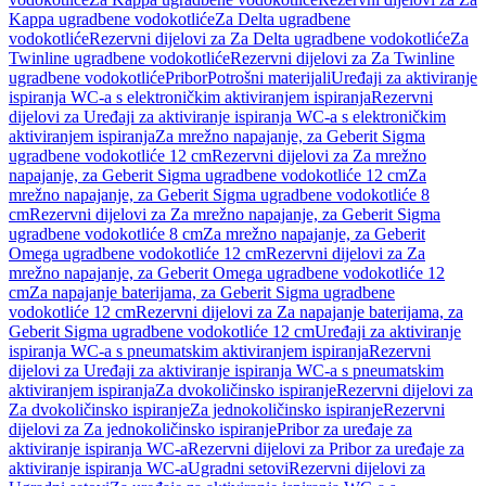
Kappa ugradbene vodokotliće
Za Delta ugradbene
vodokotliće
Rezervni dijelovi za Za Delta ugradbene vodokotliće
Za
Twinline ugradbene vodokotliće
Rezervni dijelovi za Za Twinline
ugradbene vodokotliće
Pribor
Potrošni materijali
Uređaji za aktiviranje
ispiranja WC-a s elektroničkim aktiviranjem ispiranja
Rezervni
dijelovi za Uređaji za aktiviranje ispiranja WC-a s elektroničkim
aktiviranjem ispiranja
Za mrežno napajanje, za Geberit Sigma
ugradbene vodokotliće 12 cm
Rezervni dijelovi za Za mrežno
napajanje, za Geberit Sigma ugradbene vodokotliće 12 cm
Za
mrežno napajanje, za Geberit Sigma ugradbene vodokotliće 8
cm
Rezervni dijelovi za Za mrežno napajanje, za Geberit Sigma
ugradbene vodokotliće 8 cm
Za mrežno napajanje, za Geberit
Omega ugradbene vodokotliće 12 cm
Rezervni dijelovi za Za
mrežno napajanje, za Geberit Omega ugradbene vodokotliće 12
cm
Za napajanje baterijama, za Geberit Sigma ugradbene
vodokotliće 12 cm
Rezervni dijelovi za Za napajanje baterijama, za
Geberit Sigma ugradbene vodokotliće 12 cm
Uređaji za aktiviranje
ispiranja WC-a s pneumatskim aktiviranjem ispiranja
Rezervni
dijelovi za Uređaji za aktiviranje ispiranja WC-a s pneumatskim
aktiviranjem ispiranja
Za dvokoličinsko ispiranje
Rezervni dijelovi za
Za dvokoličinsko ispiranje
Za jednokoličinsko ispiranje
Rezervni
dijelovi za Za jednokoličinsko ispiranje
Pribor za uređaje za
aktiviranje ispiranja WC-a
Rezervni dijelovi za Pribor za uređaje za
aktiviranje ispiranja WC-a
Ugradni setovi
Rezervni dijelovi za