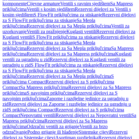
komponente
Cijevne armature
Ventili s ravnim sjedištem
Sa Mapress
priključcima
Ventili s kosim sjedištem
Rezervni dijelovi za Ventili s
kosim sjedištem
S FlowFit priključcima za stiskanje
Rezervni dijelovi
za S FlowFit priključcima za stiskanje
Sa Mepla
priključcima
Rezervni dijelovi za Sa Mepla priključcima
Ventili za
uzorkovanje
Ventili za pražnjenje
Kuglasti ventili
Rezervni dijelovi za
Kuglasti ventili
S FlowFit priključcima za stiskanje
Rezervni dijelovi
za S FlowFit priključcima za stiskanje
Sa Mepla
priključcima
Rezervni dijelovi za Sa Mepla priključcima
Sa Mapress
priključcima
Rezervni dijelovi za Sa Mapress priključcima
Kuglasti
ventili za ugradnju u zid
Rezervni dijelovi za Kuglasti ventili za
ugradnju u zid
S FlowFit priključcima za stiskanje
Rezervni dijelovi
za S FlowFit priključcima za stiskanje
Sa Mepla
priključcima
Rezervni dijelovi za Sa Mepla priključcima
S
priključcima Compact
Rezervni dijelovi za S priključcima
Compact
Sa Mapress priključcima
Rezervni dijelovi za Sa Mapress
priključcima
S navojnim priključcima
Rezervni dijelovi za S
navojnim priključcima
Zaporne i razdjelne jedinice za ugradnju u
zid
Rezervni dijelovi za Zaporne i razdjelne jedinice za ugradnju u
zid
S priključcima Compact
Rezervni dijelovi za S priključcima
Compact
Nepovratni ventili
Rezervni dijelovi za Nepovratni ventili
Sa
Mapress priključcima
Rezervni dijelovi za Sa Mapress
priključcima
Odzračni ventili za grijanje
Ventili za brzo
odzračivanje
Podno grijanje ili hlađenje
Sistemske cijevi
Rezervni
dijelovi za Sistemske cijevi
Asortiman razdjelnika
Rezervni dijelovi