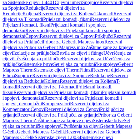
za Sistemske cijevi 1.4401
Cijevni umeci
Spojnice
Rezervni dijelovi
za Spojnice
Redukcije
Rezervni dijelovi za
Redukcije
Koljena
Rezervni dijelovi za Koljena
T-komadi
Rezervni
dijelovi za T-komadi
Prijelazni komadi, fiksni
Rezervni dijelovi za
Prijelazni komadi, fiksni
Prijelazni komadi i spojnice,
demontažni
Rezervni dijelovi za Prijelazni komadi i spojnice,
demontažni
Čepovi
Rezervni dijelovi za Čepovi
Priključci
Rezervni
dijelovi za Priključci
Pribor za Geberit Mapress inox
Rezervni
dijelovi za Pribor za Geberit Mapress inox
Zaštitne kape za krajeve
cijevi
Izolacije za priključke
Brtvila za cijevi i fitinge
Učvršćenja za
cijevi
Učvršćenja za priključke
Rezervni dijelovi za Učvršćenja za
priključke
Sistemske brtve
Set vijaka za prirubničke spojeve
Geberit
Mapress Therm
Sistemske cijevi Therm
Fitinzi
Rezervni dijelovi za
Fitinzi
Spojnice
Rezervni dijelovi za Spojnice
Redukcije
Rezervni
dijelovi za Redukcije
Koljena
Rezervni dijelovi za Koljena
T-
komadi
Rezervni dijelovi za T-komadi
Prijelazni komadi,
fiksni
Rezervni dijelovi za Prijelazni komadi, fiksni
Prijelazni komadi
i spojevi, demontažni
Rezervni dijelovi za Prijelazni komadi i
spojevi, demontažni
Kompenzatori
Rezervni dijelovi za
Kompenzatori
Čepovi
Rezervni dijelovi za Čepovi
Priključci za
grijanje
Rezervni dijelovi za Priključci za grijanje
Pribor za Geberit
Mapress Therm
Zaštitne kape za krajeve cijevi
Sistemske brtve
Set
vijaka za prirubničke spojeve
Učvršćenja za cijevi
Geberit Mapress
C-čelik
Geberit Mapress C-čelik
Rezervni dijelovi za Geberit
Mapress C-čelik
Sistemske cijevi 1.0034
Sistemske cijevi