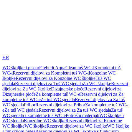
HR
WC školjke i pisoari
Geberit AquaClean tuš WC-i
Kompletni tuš
WC-i
Rezervni dijelovi za Kompletni tuš WC-i
Konzolne WC
školjke
Rezervni dijelovi za Konzolne WC školjke
Tuš WC
sjedala
Rezervni dijelovi za Tuš WC sjedala
Za WC školjke
Rezervni
dijelovi za Za WC školjke
Dizajnerske ploče
Rezervni dijelovi za
Dizajnerske ploče
Za kompletne tuš WC-e
Rezervni dijelovi za Za
kompletne tuš WC-e
Za tuš WC sjedala
Rezervni dijelovi za Za tuš
WC sjedala
Pribor
Rezervni dijelovi za Pribor
Za kompletne tuš WC-
e
Za tuš WC sjedala
Rezervni dijelovi za Za tuš WC sjedala
Za tuš
WC sjedala i kompletne tuš WC-e
Potrošni materijali
WC školjke i
WC sjedala
Konzolne WC školjke
Rezervni dijelovi za Konzolne
WC školjke
WC školjke
Rezervni dijelovi za WC školjke
WC školjke
s funkcijom bidea
Rezervni dijelovi za WC školjke s funkcijom