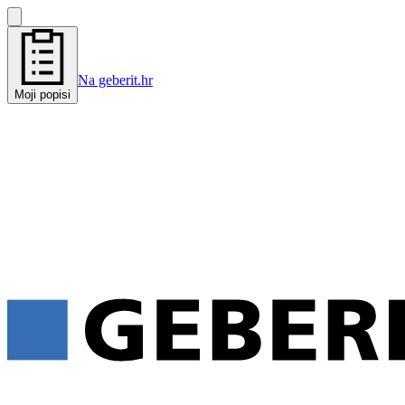
Na geberit.hr
Moji popisi