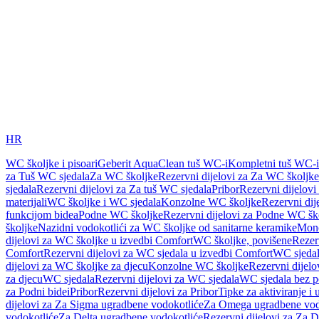
HR
WC školjke i pisoari
Geberit AquaClean tuš WC-i
Kompletni tuš WC-i
za Tuš WC sjedala
Za WC školjke
Rezervni dijelovi za Za WC školjke
sjedala
Rezervni dijelovi za Za tuš WC sjedala
Pribor
Rezervni dijelovi
materijali
WC školjke i WC sjedala
Konzolne WC školjke
Rezervni di
funkcijom bidea
Podne WC školjke
Rezervni dijelovi za Podne WC šk
školjke
Nazidni vodokotlići za WC školjke od sanitarne keramike
Mon
dijelovi za WC školjke u izvedbi Comfort
WC školjke, povišene
Rezer
Comfort
Rezervni dijelovi za WC sjedala u izvedbi Comfort
WC sjeda
dijelovi za WC školjke za djecu
Konzolne WC školjke
Rezervni dijel
za djecu
WC sjedala
Rezervni dijelovi za WC sjedala
WC sjedala bez p
za Podni bidei
Pribor
Rezervni dijelovi za Pribor
Tipke za aktiviranje i 
dijelovi za Za Sigma ugradbene vodokotliće
Za Omega ugradbene vod
vodokotliće
Za Delta ugradbene vodokotliće
Rezervni dijelovi za Za 