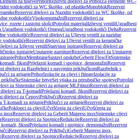
 Elementi za tuševe
Pribor
Rezervni dijelovi za Pribor
Za elemente WC-
zidni vodokotlići za WC školjke, od plastike
Monoblok
Rezervni
keramike
Rezervni dijelovi za Nazidni vodokotlići za WC školjke, od
zidne vodokotliće
Visokomontažni
Rezervni dijelovi za
ce, rozete i zastojni ulošci
Potrošni materijal
Izljevni ventili
Ugradbeni
za Ugradbeni vodokotlići Omega
Ugradbeni vodokotlići Delta
Rezervni
idne vodokotliće
Rezervni dijelovi za Uljevni ventili za nazidne
ke vodokotliće
Rezervni dijelovi za Uljevni ventili za keramičke
jelovi za Izljevni ventili
Start/stop ispiranje
Rezervni dijelovi za
ičinsko ispiranje
Unutarnje garniture
Rezervni dijelovi za Unutarnje
spiranje
Pribor
Membrane
Sustavi opskrbe
Geberit FlowFit
Sistemske
 komadi, fiksni
Prijelazni komadi i spojnice, demontažni
Rezervni
ni dijelovi za Razdjelnici s navojnim priključkom
Razdjelnik s
jučci za grijanje
Pribor
Izolacije za cijevi i fitinge
Izolacije za
 priključke
Sistemske brtve
Set vijaka za prirubničke spojeve
Potrošni
elovi za Sistemske cijevi za grijanje ML
Fitinzi
Rezervni dijelovi za
 dijelovi za T-komadi
Prijelazni komadi, fiksni
Rezervni dijelovi za
i dijelovi za Čepovi
Priključci
Rezervni dijelovi za
za T-komadi za grijanje
Priključci za grijanje
Rezervni dijelovi za
jučke
Poklopci za cijevi
Učvršćenja za cijevi
Učvršćenja za
s inox
Rezervni dijelovi za Geberit Mapress inox
Sistemske cijevi
e
Rezervni dijelovi za Spojnice
Redukcije
Rezervni dijelovi za
i komadi, fiksni
Prijelazni komadi i spojnice, demontažni
Rezervni
jučci
Rezervni dijelovi za Priključci
Geberit Mapress inox,
e
Rezervni dijelovi za Spojnice
Redukcije
Rezervni dijelovi za