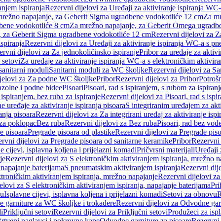
anjem ispiranja
Rezervni dijelovi za Uređaji za aktiviranje ispiranja WC-
 mrežno napajanje, za Geberit Sigma ugradbene vodokotliće 12 cm
Za mr
dbene vodokotliće 8 cm
Za mrežno napajanje, za Geberit Omega ugradb
a, za Geberit Sigma ugradbene vodokotliće 12 cm
Rezervni dijelovi za 
spiranja
Rezervni dijelovi za Uređaji za aktiviranje ispiranja WC-a s p
rvni dijelovi za Za jednokoličinsko ispiranje
Pribor za uređaje za aktiv
 setovi
Za uređaje za aktiviranje ispiranja WC-a s elektroničkim aktivira
sanitarni moduli
Sanitarni moduli za WC školjke
Rezervni dijelovi za S
jelovi za Za podne WC školjke
Pribor
Rezervni dijelovi za Pribor
Potrošn
nzolne i podne bidee
Pisoari
Pisoari, rad s ispiranjem, s rubom za ispiranj
s ispiranjem, bez ruba za ispiranje
Rezervni dijelovi za Pisoari, rad s ispi
 uređaje za aktiviranje ispiranja pisoara
S integriranim uređajem za akti
ranja pisoara
Rezervni dijelovi za Za integrirani uređaj za aktiviranje ispi
 za poklopac
Bez ruba
Rezervni dijelovi za Bez ruba
Pisoari, rad bez vod
e pisoara
Pregrade pisoara od plastike
Rezervni dijelovi za Pregrade piso
rvni dijelovi za Pregrade pisoara od sanitarne keramike
Pribor
Rezervni 
e cijevi, isplavna koljena i prijelazni komadi
Pričvrsni materijali
Uređaji 
je
Rezervni dijelovi za S elektroničkim aktiviranjem ispiranja, mrežno n
 napajanje baterijama
S pneumatskim aktiviranjem ispiranja
Rezervni dij
ktroničkim aktiviranjem ispiranja, mrežno napajanje
Rezervni dijelovi za
elovi za S elektroničkim aktiviranjem ispiranja, napajanje baterijama
Pri
du
Isplavne cijevi, isplavna koljena i prijelazni komadi
Setovi za obnovu
R
 garniture za WC školjke i trokadere
Rezervni dijelovi za Odvodne gar
i
Priključni setovi
Rezervni dijelovi za Priključni setovi
Produžeci za isp
rtveni naglavci i pokrovne kape
Odvodne garniture za pisoare
Rezervni 