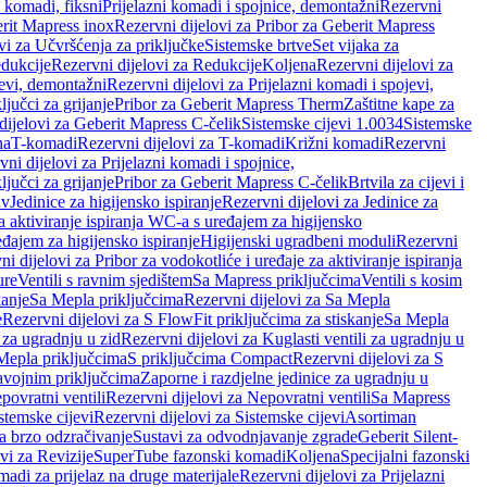
i komadi, fiksni
Prijelazni komadi i spojnice, demontažni
Rezervni
rit Mapress inox
Rezervni dijelovi za Pribor za Geberit Mapress
vi za Učvršćenja za priključke
Sistemske brtve
Set vijaka za
dukcije
Rezervni dijelovi za Redukcije
Koljena
Rezervni dijelovi za
jevi, demontažni
Rezervni dijelovi za Prijelazni komadi i spojevi,
ljučci za grijanje
Pribor za Geberit Mapress Therm
Zaštitne kape za
dijelovi za Geberit Mapress C-čelik
Sistemske cijevi 1.0034
Sistemske
na
T-komadi
Rezervni dijelovi za T-komadi
Križni komadi
Rezervni
ni dijelovi za Prijelazni komadi i spojnice,
ljučci za grijanje
Pribor za Geberit Mapress C-čelik
Brtvila za cijevi i
av
Jedinice za higijensko ispiranje
Rezervni dijelovi za Jedinice za
za aktiviranje ispiranja WC-a s uređajem za higijensko
đajem za higijensko ispiranje
Higijenski ugradbeni moduli
Rezervni
i dijelovi za Pribor za vodokotliće i uređaje za aktiviranje ispiranja
ure
Ventili s ravnim sjedištem
Sa Mapress priključcima
Ventili s kosim
kanje
Sa Mepla priključcima
Rezervni dijelovi za Sa Mepla
e
Rezervni dijelovi za S FlowFit priključcima za stiskanje
Sa Mepla
i za ugradnju u zid
Rezervni dijelovi za Kuglasti ventili za ugradnju u
 Mepla priključcima
S priključcima Compact
Rezervni dijelovi za S
avojnim priključcima
Zaporne i razdjelne jedinice za ugradnju u
povratni ventili
Rezervni dijelovi za Nepovratni ventili
Sa Mapress
stemske cijevi
Rezervni dijelovi za Sistemske cijevi
Asortiman
za brzo odzračivanje
Sustavi za odvodnjavanje zgrade
Geberit Silent-
vi za Revizije
SuperTube fazonski komadi
Koljena
Specijalni fazonski
madi za prijelaz na druge materijale
Rezervni dijelovi za Prijelazni