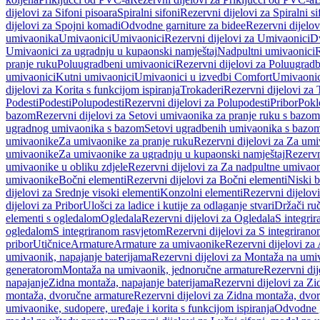
dijelovi za Sifoni pisoara
Spiralni sifoni
Rezervni dijelovi za Spiralni si
dijelovi za Spojni komadi
Odvodne garniture za bidee
Rezervni dijelov
umivaonika
Umivaonici
Umivaonici
Rezervni dijelovi za Umivaonici
Dv
Umivaonici za ugradnju u kupaonski namještaj
Nadpultni umivaonici
R
pranje ruku
Poluugradbeni umivaonici
Rezervni dijelovi za Poluugrad
umivaonici
Kutni umivaonici
Umivaonici u izvedbi Comfort
Umivaonic
dijelovi za Korita s funkcijom ispiranja
Trokaderi
Rezervni dijelovi za 
Podesti
Podesti
Polupodesti
Rezervni dijelovi za Polupodesti
Pribor
Pokl
bazom
Rezervni dijelovi za Setovi umivaonika za pranje ruku s bazom
ugradnog umivaonika s bazom
Setovi ugradbenih umivaonika s bazo
umivaonike
Za umivaonike za pranje ruku
Rezervni dijelovi za Za umi
umivaonike
Za umivaonike za ugradnju u kupaonski namještaj
Rezervn
umivaonike u obliku zdjele
Rezervni dijelovi za Za nadpultne umivaon
umivaonike
Bočni elementi
Rezervni dijelovi za Bočni elementi
Niski b
dijelovi za Srednje visoki elementi
Konzolni elementi
Rezervni dijelov
dijelovi za Pribor
Ulošci za ladice i kutije za odlaganje stvari
Držači ruč
elementi s ogledalom
Ogledala
Rezervni dijelovi za Ogledala
S integri
ogledalom
S integriranom rasvjetom
Rezervni dijelovi za S integriran
pribor
Utičnice
Armature
Armature za umivaonike
Rezervni dijelovi za
umivaonik, napajanje baterijama
Rezervni dijelovi za Montaža na umiv
generatorom
Montaža na umivaonik, jednoručne armature
Rezervni di
napajanje
Zidna montaža, napajanje baterijama
Rezervni dijelovi za Zi
montaža, dvoručne armature
Rezervni dijelovi za Zidna montaža, dvo
umivaonike, sudopere, uređaje i korita s funkcijom ispiranja
Odvodne g