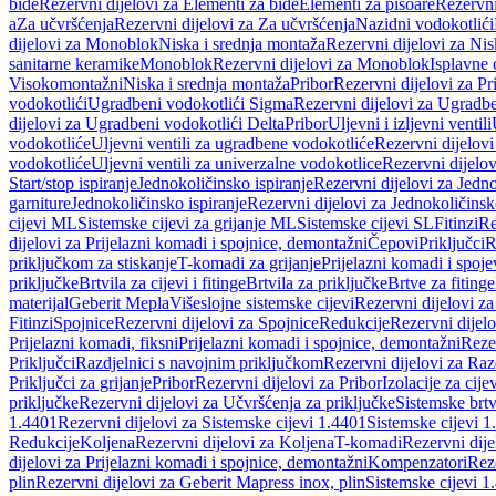
bide
Rezervni dijelovi za Elementi za bide
Elementi za pisoare
Rezervni
a
Za učvršćenja
Rezervni dijelovi za Za učvršćenja
Nazidni vodokotlići
dijelovi za Monoblok
Niska i srednja montaža
Rezervni dijelovi za Nis
sanitarne keramike
Monoblok
Rezervni dijelovi za Monoblok
Isplavne 
Visokomontažni
Niska i srednja montaža
Pribor
Rezervni dijelovi za Pr
vodokotlići
Ugradbeni vodokotlići Sigma
Rezervni dijelovi za Ugradb
dijelovi za Ugradbeni vodokotlići Delta
Pribor
Uljevni i izljevni ventili
vodokotliće
Uljevni ventili za ugradbene vodokotliće
Rezervni dijelovi
vodokotliće
Uljevni ventili za univerzalne vodokotlice
Rezervni dijelov
Start/stop ispiranje
Jednokoličinsko ispiranje
Rezervni dijelovi za Jedno
garniture
Jednokoličinsko ispiranje
Rezervni dijelovi za Jednokoličinsk
cijevi ML
Sistemske cijevi za grijanje ML
Sistemske cijevi SL
Fitinzi
Re
dijelovi za Prijelazni komadi i spojnice, demontažni
Čepovi
Priključci
R
priključkom za stiskanje
T-komadi za grijanje
Prijelazni komadi i spoje
priključke
Brtvila za cijevi i fitinge
Brtvila za priključke
Brtve za fitinge
materijal
Geberit Mepla
Višeslojne sistemske cijevi
Rezervni dijelovi za
Fitinzi
Spojnice
Rezervni dijelovi za Spojnice
Redukcije
Rezervni dijel
Prijelazni komadi, fiksni
Prijelazni komadi i spojnice, demontažni
Rezer
Priključci
Razdjelnici s navojnim priključkom
Rezervni dijelovi za Raz
Priključci za grijanje
Pribor
Rezervni dijelovi za Pribor
Izolacije za cijev
priključke
Rezervni dijelovi za Učvršćenja za priključke
Sistemske brt
1.4401
Rezervni dijelovi za Sistemske cijevi 1.4401
Sistemske cijevi 1
Redukcije
Koljena
Rezervni dijelovi za Koljena
T-komadi
Rezervni dij
dijelovi za Prijelazni komadi i spojnice, demontažni
Kompenzatori
Rez
plin
Rezervni dijelovi za Geberit Mapress inox, plin
Sistemske cijevi 1