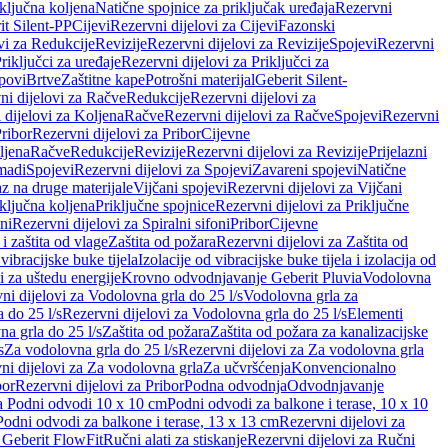
iključna koljena
Natične spojnice za priključak uređaja
Rezervni
it Silent-PP
Cijevi
Rezervni dijelovi za Cijevi
Fazonski
vi za Redukcije
Revizije
Rezervni dijelovi za Revizije
Spojevi
Rezervni
riključci za uređaje
Rezervni dijelovi za Priključci za
povi
Brtve
Zaštitne kape
Potrošni materijal
Geberit Silent-
ni dijelovi za Račve
Redukcije
Rezervni dijelovi za
 dijelovi za Koljena
Račve
Rezervni dijelovi za Račve
Spojevi
Rezervni
ribor
Rezervni dijelovi za Pribor
Cijevne
ljena
Račve
Redukcije
Revizije
Rezervni dijelovi za Revizije
Prijelazni
madi
Spojevi
Rezervni dijelovi za Spojevi
Zavareni spojevi
Natične
az na druge materijale
Vijčani spojevi
Rezervni dijelovi za Vijčani
iključna koljena
Priključne spojnice
Rezervni dijelovi za Priključne
oni
Rezervni dijelovi za Spiralni sifoni
Pribor
Cijevne
i zaštita od vlage
Zaštita od požara
Rezervni dijelovi za Zaštita od
 vibracijske buke tijela
Izolacije od vibracijske buke tijela i izolacija od
i za uštedu energije
Krovno odvodnjavanje Geberit Pluvia
Vodolovna
ni dijelovi za Vodolovna grla do 25 l/s
Vodolovna grla za
 do 25 l/s
Rezervni dijelovi za Vodolovna grla do 25 l/s
Elementi
a grla do 25 l/s
Zaštita od požara
Zaštita od požara za kanalizacijske
s
Za vodolovna grla do 25 l/s
Rezervni dijelovi za Za vodolovna grla
ni dijelovi za Za vodolovna grla
Za učvršćenja
Konvencionalno
bor
Rezervni dijelovi za Pribor
Podna odvodnja
Odvodnjavanje
za Podni odvodi 10 x 10 cm
Podni odvodi za balkone i terase, 10 x 10
Podni odvodi za balkone i terase, 13 x 13 cm
Rezervni dijelovi za
a Geberit FlowFit
Ručni alati za stiskanje
Rezervni dijelovi za Ručni