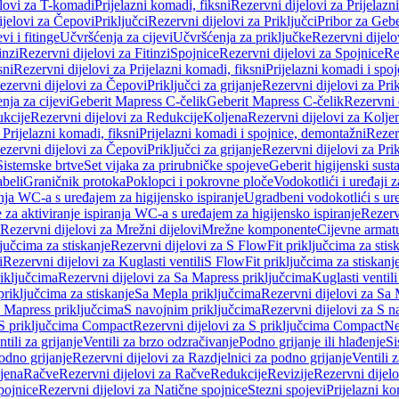
elovi za T-komadi
Prijelazni komadi, fiksni
Rezervni dijelovi za Prijelazn
ijelovi za Čepovi
Priključci
Rezervni dijelovi za Priključci
Pribor za Gebe
vi i fitinge
Učvršćenja za cijevi
Učvršćenja za priključke
Rezervni dijelo
inzi
Rezervni dijelovi za Fitinzi
Spojnice
Rezervni dijelovi za Spojnice
Re
sni
Rezervni dijelovi za Prijelazni komadi, fiksni
Prijelazni komadi i spo
ezervni dijelovi za Čepovi
Priključci za grijanje
Rezervni dijelovi za Prik
nja za cijevi
Geberit Mapress C-čelik
Geberit Mapress C-čelik
Rezervni 
kcije
Rezervni dijelovi za Redukcije
Koljena
Rezervni dijelovi za Kolje
 Prijelazni komadi, fiksni
Prijelazni komadi i spojnice, demontažni
Rezerv
ezervni dijelovi za Čepovi
Priključci za grijanje
Rezervni dijelovi za Prik
Sistemske brtve
Set vijaka za prirubničke spojeve
Geberit higijenski sust
beli
Graničnik protoka
Poklopci i pokrovne ploče
Vodokotlići i uređaji 
ranja WC-a s uređajem za higijensko ispiranje
Ugradbeni vodokotlići s ure
e za aktiviranje ispiranja WC-a s uređajem za higijensko ispiranje
Rezervn
Rezervni dijelovi za Mrežni dijelovi
Mrežne komponente
Cijevne armat
jučcima za stiskanje
Rezervni dijelovi za S FlowFit priključcima za stis
i
Rezervni dijelovi za Kuglasti ventili
S FlowFit priključcima za stiskanj
iključcima
Rezervni dijelovi za Sa Mapress priključcima
Kuglasti ventil
priključcima za stiskanje
Sa Mepla priključcima
Rezervni dijelovi za Sa
a Mapress priključcima
S navojnim priključcima
Rezervni dijelovi za S n
S priključcima Compact
Rezervni dijelovi za S priključcima Compact
Ne
tili za grijanje
Ventili za brzo odzračivanje
Podno grijanje ili hlađenje
Si
odno grijanje
Rezervni dijelovi za Razdjelnici za podno grijanje
Ventili 
jena
Račve
Rezervni dijelovi za Račve
Redukcije
Revizije
Rezervni dijelo
pojnice
Rezervni dijelovi za Natične spojnice
Stezni spojevi
Prijelazni ko