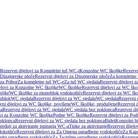
Rezervni dijelovi za Kompletni tuš WC-i
Konzolne WC školjke
Rezervn
Dizajnerske ploče
Rezervni dijelovi za Dizajnerske ploče
Za kompletne
 za Pribor
Za kompletne tuš WC-e
Za tuš WC sjedala
Rezervni dijelovi z
jelovi za Konzolne WC školjke
WC školjke
Rezervni dijelovi za WC ško
oljke
WC školjke za monoblok vodokotliće
Rezervni dijelovi za WC šk
oblok
WC sjedala
Rezervni dijelovi za WC sjedala
WC sjedala
Rezervni 
vni dijelovi za WC školjke, povišene
WC školjke, produljene
Rezervni d
la
Rezervni dijelovi za WC sjedala
WC sjedala bez poklopca
Rezervni di
ovi za Konzolne WC školjke
Podne WC školjke
Rezervni dijelovi za Po
oklopca
Rezervni dijelovi za WC sjedala bez poklopca
Bidei
Konzolni bi
uređaji za aktiviranje ispiranja WC-a
Tipke za aktiviranje
Rezervni dijelov
okotliće
Rezervni dijelovi za Za Omega ugradbene vodokotliće
Za Kapp
Delta ugradbene vodokotliće
Za Twinline ugradbene vodokotliće
Rezervni