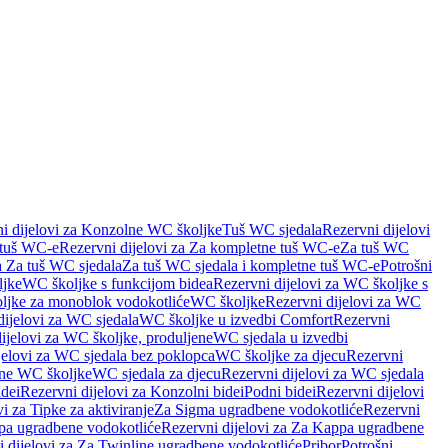
i dijelovi za Konzolne WC školjke
Tuš WC sjedala
Rezervni dijelovi
 tuš WC-e
Rezervni dijelovi za Za kompletne tuš WC-e
Za tuš WC
a Za tuš WC sjedala
Za tuš WC sjedala i kompletne tuš WC-e
Potrošni
ljke
WC školjke s funkcijom bidea
Rezervni dijelovi za WC školjke s
oljke za monoblok vodokotliće
WC školjke
Rezervni dijelovi za WC
dijelovi za WC sjedala
WC školjke u izvedbi Comfort
Rezervni
ijelovi za WC školjke, produljene
WC sjedala u izvedbi
jelovi za WC sjedala bez poklopca
WC školjke za djecu
Rezervni
dne WC školjke
WC sjedala za djecu
Rezervni dijelovi za WC sjedala
dei
Rezervni dijelovi za Konzolni bidei
Podni bidei
Rezervni dijelovi
i za Tipke za aktiviranje
Za Sigma ugradbene vodokotliće
Rezervni
a ugradbene vodokotliće
Rezervni dijelovi za Za Kappa ugradbene
 dijelovi za Za Twinline ugradbene vodokotliće
Pribor
Potrošni