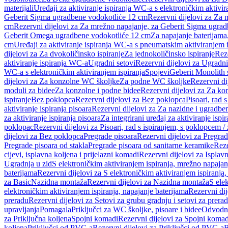
materijali
Uređaji za aktiviranje ispiranja WC-a s elektroničkim aktivir
Geberit Sigma ugradbene vodokotliće 12 cm
Rezervni dijelovi za Za
cm
Rezervni dijelovi za Za mrežno napajanje, za Geberit Sigma ugra
Geberit Omega ugradbene vodokotliće 12 cm
Za napajanje baterijam
cm
Uređaji za aktiviranje ispiranja WC-a s pneumatskim aktiviranjem i
dijelovi za Za dvokoličinsko ispiranje
Za jednokoličinsko ispiranje
Reze
aktiviranje ispiranja WC-a
Ugradni setovi
Rezervni dijelovi za Ugradni
WC-a s elektroničkim aktiviranjem ispiranja
Spojevi
Geberit Monolith 
dijelovi za Za konzolne WC školjke
Za podne WC školjke
Rezervni di
moduli za bidee
Za konzolne i podne bidee
Rezervni dijelovi za Za ko
ispiranje
Bez poklopca
Rezervni dijelovi za Bez poklopca
Pisoari, rad 
aktiviranje ispiranja pisoara
Rezervni dijelovi za Za nazidne i ugradbene
za aktiviranje ispiranja pisoara
Za integrirani uređaj za aktiviranje ispi
poklopac
Rezervni dijelovi za Pisoari, rad s ispiranjem, s poklopcem /
dijelovi za Bez poklopca
Pregrade pisoara
Rezervni dijelovi za Pregrad
Pregrade pisoara od stakla
Pregrade pisoara od sanitarne keramike
Reze
cijevi, isplavna koljena i prijelazni komadi
Rezervni dijelovi za Isplavn
Ugradnja u zid
S elektroničkim aktiviranjem ispiranja, mrežno napajan
baterijama
Rezervni dijelovi za S elektroničkim aktiviranjem ispiranja,
za Basic
Nazidna montaža
Rezervni dijelovi za Nazidna montaža
S ele
elektroničkim aktiviranjem ispiranja, napajanje baterijama
Rezervni dij
preradu
Rezervni dijelovi za Setovi za grubu gradnju i setovi za prera
upravljanja
Pomagala
Priključci za WC školjke, pisoare i bidee
Odvodne
za Priključna koljena
Spojni komadi
Rezervni dijelovi za Spojni komad
koljena
Priključci od PVC-a
Rezervni dijelovi za Priključci od PVC-a
B