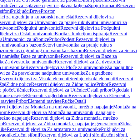
rodužeci za isplavne cijevi i isplavna koljena
Spojni komadi
Rezervni
sifoni
Priključci
Brtve
Prostor
ci za ugradnju u kupaonski namještaj
Rezervni dijelovi za
ervni dijelovi za Umivaonici za pranje ruku
Kutni umivaonici za
mivaonici
Podpultni umivaonici
Rezervni dijelovi za Podpultni
ijelovi za Ostali umivaonici
Korita s funkcijom ispiranja
Rezervni
ta
Umivaonici za učionice
Pribor
Podesti
Rezervni dijelovi za
i umivaonika s bazom
Setovi umivaonika za pranje ruku s
bazom
Setovi ugradnog umivaonika s bazom
Rezervni dijelovi za Setovi
 namještaj
Baze za umivaonike
Rezervni dijelovi za Baze za
ike
Za dvostruke umivaonike
Rezervni dijelovi za Za dvostruke
a umivaonike
Rezervni dijelovi za Ploče za umivaonike
Za nadpultne
lovi za Za pravokutne nadpultne umivaonike
Za ugradbene
Rezervni dijelovi za Visoki elementi
Srednje visoki elementi
Rezervni
štaj
Zidne police
Rezervni dijelovi za Zidne police
Pribor
Rezervni
 ploče
Utičnice
Rezervni dijelovi za Utičnice
Ostali pribor
Ogledala i
irane rasvjete
Elementi s ogledalom
Rezervni dijelovi za Elementi s
 rasvjete
Pribor
Elementi rasvjete
Ručke
Ostali
rvni dijelovi za Montaža na umivaonik, mrežno napajanje
Montaža na
orom
Rezervni dijelovi za Montaža na umivaonik, napajanje
režno napajanje
Rezervni dijelovi za Zidna montaža, mrežno
om
Rezervni dijelovi za Zidna montaža, napajanje generatorom
Zidna
nike
Rezervni dijelovi za Za armature za umivaonike
Priključci za
ivaonike
Lučni sifoni
Rezervni dijelovi za Lučni sifoni
Lučni sifoni,