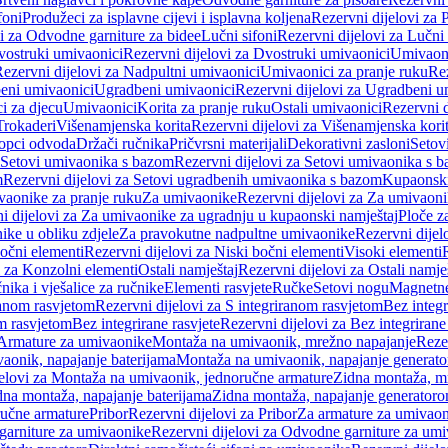
foni
Produžeci za isplavne cijevi i isplavna koljena
Rezervni dijelovi za P
i za Odvodne garniture za bidee
Lučni sifoni
Rezervni dijelovi za Lučni 
ostruki umivaonici
Rezervni dijelovi za Dvostruki umivaonici
Umivaoni
ezervni dijelovi za Nadpultni umivaonici
Umivaonici za pranje ruku
Rez
beni umivaonici
Ugradbeni umivaonici
Rezervni dijelovi za Ugradbeni u
i za djecu
Umivaonici
Korita za pranje ruku
Ostali umivaonici
Rezervni d
Trokaderi
Višenamjenska korita
Rezervni dijelovi za Višenamjenska kori
opci odvoda
Držači ručnika
Pričvrsni materijali
Dekorativni zasloni
Setov
Setovi umivaonika s bazom
Rezervni dijelovi za Setovi umivaonika s 
m
Rezervni dijelovi za Setovi ugradbenih umivaonika s bazom
Kupaonski
vaonike za pranje ruku
Za umivaonike
Rezervni dijelovi za Za umivaon
i dijelovi za Za umivaonike za ugradnju u kupaonski namještaj
Ploče z
ike u obliku zdjele
Za pravokutne nadpultne umivaonike
Rezervni dije
očni elementi
Rezervni dijelovi za Niski bočni elementi
Visoki elementi
i za Konzolni elementi
Ostali namještaj
Rezervni dijelovi za Ostali namje
nika i vješalice za ručnike
Elementi rasvjete
Ručke
Setovi nogu
Magnetne
ranom rasvjetom
Rezervni dijelovi za S integriranom rasvjetom
Bez integr
om rasvjetom
Bez integrirane rasvjete
Rezervni dijelovi za Bez integrirane
 Armature za umivaonike
Montaža na umivaonik, mrežno napajanje
Reze
aonik, napajanje baterijama
Montaža na umivaonik, napajanje generat
jelovi za Montaža na umivaonik, jednoručne armature
Zidna montaža, m
dna montaža, napajanje baterijama
Zidna montaža, napajanje generator
ručne armature
Pribor
Rezervni dijelovi za Pribor
Za armature za umivao
arniture za umivaonike
Rezervni dijelovi za Odvodne garniture za um