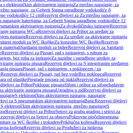
a s elektroničkim aktiviranjem ispiranja
Za mrežno napajanje, za
ežno napajanje, za Geberit Sigma ugradbene vodokotliće 8
ene vodokotliće 12 cm
Rezervni dijelovi za Za mrežno napajanje, za
Za napajanje baterijama, za Geberit Sigma ugradbene vodokotliće 12
neumatskim aktiviranjem ispiranja
Za dvokoličinsko ispiranje
Rezervni
iranje ispiranja WC-a
Rezervni dijelovi za Pribor za uređaje za
njem ispiranja
Rezervni dijelovi za Za uređaje za aktiviranje ispiranja
anitarni moduli za WC školjke
Za konzolne WC školjke
Rezervni
i materijali
Sanitarni moduli za bidee
Rezervni dijelovi za Sanitarni
e
Rezervni dijelovi za Pisoari, rad s ispiranjem, s rubom za
ranjem, bez ruba za ispiranje
Za nazidne i ugradbene uređaje za
viranje ispiranja pisoara
Rezervni dijelovi za S integriranim uređajem
ranja pisoara
Pisoari, rad s ispiranjem, s poklopcem / za
e
Rezervni dijelovi za Pisoari, rad bez vode
Bez poklopca
Rezervni
ara od plastike
Pregrade pisoara od stakla
Rezervni dijelovi za
dijelovi za Pribor
Poklopac pisoara
Sifoni i pribor za sifone
Isplavne
za aktiviranje ispiranja pisoara
Ugradnja u zid
Rezervni dijelovi za
apajanje
S elektroničkim aktiviranjem ispiranja, napajanje
elovi za S pneumatskim aktiviranjem ispiranja
Basic
Rezervni dijelovi
 S elektroničkim aktiviranjem ispiranja, mrežno napajanje
S
bor
Rezervni dijelovi za Pribor
Setovi za grubu gradnju i setovi za
ezervni dijelovi za Setovi za obnovu
Pokrovne ploče
Integrirana
niture za WC školjke i trokadere
Priključna koljena
Rezervni dijelovi
lavna koljena
Rezervni dijelovi za Produžeci za isplavna
dijelovi za Odvodne garniture za pisoare
Sifoni pisoara
Rezervni