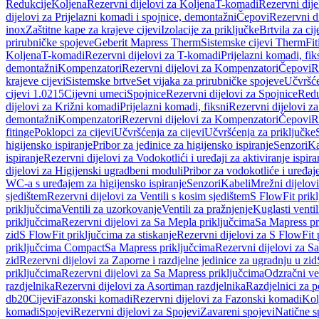
Redukcije
Koljena
Rezervni dijelovi za Koljena
T-komadi
Rezervni dij
dijelovi za Prijelazni komadi i spojnice, demontažni
Čepovi
Rezervni d
inox
Zaštitne kape za krajeve cijevi
Izolacije za priključke
Brtvila za cije
prirubničke spojeve
Geberit Mapress Therm
Sistemske cijevi Therm
Fit
Koljena
T-komadi
Rezervni dijelovi za T-komadi
Prijelazni komadi, fik
demontažni
Kompenzatori
Rezervni dijelovi za Kompenzatori
Čepovi
R
krajeve cijevi
Sistemske brtve
Set vijaka za prirubničke spojeve
Učvršće
cijevi 1.0215
Cijevni umeci
Spojnice
Rezervni dijelovi za Spojnice
Redu
dijelovi za Križni komadi
Prijelazni komadi, fiksni
Rezervni dijelovi za
demontažni
Kompenzatori
Rezervni dijelovi za Kompenzatori
Čepovi
R
fitinge
Poklopci za cijevi
Učvršćenja za cijevi
Učvršćenja za priključke
higijensko ispiranje
Pribor za jedinice za higijensko ispiranje
Senzori
Ka
ispiranje
Rezervni dijelovi za Vodokotlići i uređaji za aktiviranje ispi
dijelovi za Higijenski ugradbeni moduli
Pribor za vodokotliće i uređaj
WC-a s uređajem za higijensko ispiranje
Senzori
Kabeli
Mrežni dijelovi
sjedištem
Rezervni dijelovi za Ventili s kosim sjedištem
S FlowFit prikl
priključcima
Ventili za uzorkovanje
Ventili za pražnjenje
Kuglasti ventil
priključcima
Rezervni dijelovi za Sa Mepla priključcima
Sa Mapress pr
zid
S FlowFit priključcima za stiskanje
Rezervni dijelovi za S FlowFit 
priključcima Compact
Sa Mapress priključcima
Rezervni dijelovi za S
zid
Rezervni dijelovi za Zaporne i razdjelne jedinice za ugradnju u zid
priključcima
Rezervni dijelovi za Sa Mapress priključcima
Odzračni ven
razdjelnika
Rezervni dijelovi za Asortiman razdjelnika
Razdjelnici za p
db20
Cijevi
Fazonski komadi
Rezervni dijelovi za Fazonski komadi
Kol
komadi
Spojevi
Rezervni dijelovi za Spojevi
Zavareni spojevi
Natične s