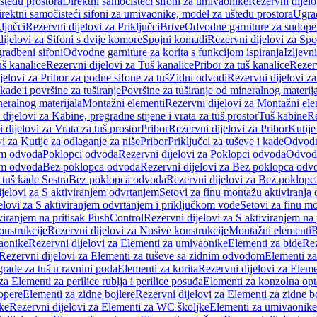
štedu prostora
Direktni samočisteći sifoni za umivaonike
Rezervni dijelo
irektni samočisteći sifoni za umivaonike, model za uštedu prostora
Ugrad
ljučci
Rezervni dijelovi za Priključci
Brtve
Odvodne garniture za sudope
ijelovi za Sifoni s dvije komore
Spojni komadi
Rezervni dijelovi za Sp
radbeni sifoni
Odvodne garniture za korita s funkcijom ispiranja
Izljevni
š kanalice
Rezervni dijelovi za Tuš kanalice
Pribor za tuš kanalice
Rezerv
jelovi za Pribor za podne sifone za tuš
Zidni odvodi
Rezervni dijelovi z
kade i površine za tuširanje
Površine za tuširanje od mineralnog materij
neralnog materijala
Montažni elementi
Rezervni dijelovi za Montažni ele
dijelovi za Kabine, pregradne stijene i vrata za tuš prostor
Tuš kabine
Re
 dijelovi za Vrata za tuš prostor
Pribor
Rezervni dijelovi za Pribor
Kutije
i za Kutije za odlaganje za niše
Pribor
Priključci za tuševe i kade
Odvodne
em odvoda
Poklopci odvoda
Rezervni dijelovi za Poklopci odvoda
Odvodn
em odvoda
Bez poklopca odvoda
Rezervni dijelovi za Bez poklopca odv
 tuš kade Sestra
Bez poklopca odvoda
Rezervni dijelovi za Bez poklop
jelovi za S aktiviranjem odvrtanjem
Setovi za finu montažu aktiviranja
elovi za S aktiviranjem odvrtanjem i priključkom vode
Setovi za finu mo
viranjem na pritisak PushControl
Rezervni dijelovi za S aktiviranjem na
onstrukcije
Rezervni dijelovi za Nosive konstrukcije
Montažni elementi
R
aonike
Rezervni dijelovi za Elementi za umivaonike
Elementi za bide
Rez
Rezervni dijelovi za Elementi za tuševe sa zidnim odvodom
Elementi za
grade za tuš u ravnini poda
Elementi za korita
Rezervni dijelovi za Eleme
za Elementi za perilice rublja i perilice posuđa
Elementi za konzolna opt
opere
Elementi za zidne bojlere
Rezervni dijelovi za Elementi za zidne b
ke
Rezervni dijelovi za Elementi za WC školjke
Elementi za umivaonike