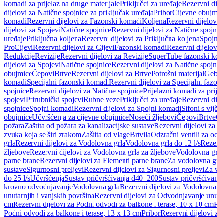
komadi za prijelaz na druge materijale
Priključci za uređaje
Rezervni di
dijelovi za Natične spojnice za priključak uređaja
Pribor
Cijevne obujm
komadi
Rezervni dijelovi za Fazonski komadi
Koljena
Rezervni dijelov
dijelovi za Spojevi
Natične spojnice
Rezervni dijelovi za Natične spojn
uređaje
Priključna koljena
Rezervni dijelovi za Priključna koljena
Spojn
Pro
Cijevi
Rezervni dijelovi za Cijevi
Fazonski komadi
Rezervni dijelo
Redukcije
Revizije
Rezervni dijelovi za Revizije
SuperTube fazonski k
dijelovi za Spojevi
Natične spojnice
Rezervni dijelovi za Natične spojn
obujmice
Čepovi
Brtve
Rezervni dijelovi za Brtve
Potrošni materijal
Geb
komadi
Specijalni fazonski komadi
Rezervni dijelovi za Specijalni fa
spojnice
Rezervni dijelovi za Natične spojnice
Prijelazni komadi za pri
spojevi
Prirubnički spojevi
Rubne veze
Priključci za uređaje
Rezervni di
spojnice
Spojni komadi
Rezervni dijelovi za Spojni komadi
Sifoni s vi
obujmice
Učvršćenja za cijevne obujmice
Noseći žljebovi
Čepovi
Brtve
požara
Zaštita od požara za kanalizacijske sustave
Rezervni dijelovi za
zvuka koja se širi zrakom
Zaštita od vlage
Brtvila
Odzračni ventili za 
grla
Rezervni dijelovi za Vodolovna grla
Vodolovna grla do 12 l/s
Rezer
žljebove
Rezervni dijelovi za Vodolovna grla za žljebove
Vodolovna grl
parne brane
Rezervni dijelovi za Elementi parne brane
Za vodolovna gr
sustave
Sigurnosni preljevi
Rezervni dijelovi za Sigurnosni preljevi
Za v
do 25 l/s
Učvršćenja
Sustav pričvršćivanja d40–200
Sustav pričvršćiv
krovno odvodnjavanje
Vodolovna grla
Rezervni dijelovi za Vodolovna
unutarnjih i vanjskih površina
Rezervni dijelovi za Odvodnjavanje unut
cm
Rezervni dijelovi za Podni odvodi za balkone i terase, 10 x 10 cm
P
Podni odvodi za balkone i terase, 13 x 13 cm
Pribor
Rezervni dijelovi 