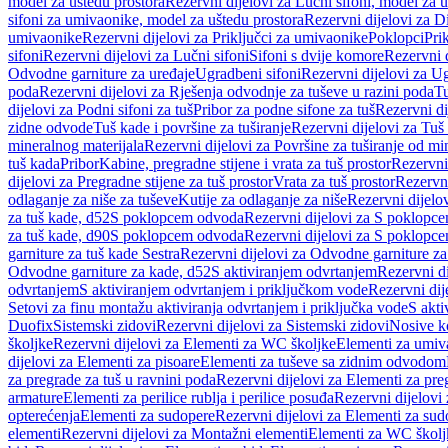
model za uštedu prostora
Rezervni dijelovi za Lučni sifoni, model za u
sifoni za umivaonike, model za uštedu prostora
Rezervni dijelovi za D
umivaonike
Rezervni dijelovi za Priključci za umivaonike
Poklopci
Prik
sifoni
Rezervni dijelovi za Lučni sifoni
Sifoni s dvije komore
Rezervni d
Odvodne garniture za uređaje
Ugradbeni sifoni
Rezervni dijelovi za Ug
poda
Rezervni dijelovi za Rješenja odvodnje za tuševe u razini poda
Tu
dijelovi za Podni sifoni za tuš
Pribor za podne sifone za tuš
Rezervni di
zidne odvode
Tuš kade i površine za tuširanje
Rezervni dijelovi za Tuš 
mineralnog materijala
Rezervni dijelovi za Površine za tuširanje od mi
tuš kada
Pribor
Kabine, pregradne stijene i vrata za tuš prostor
Rezervni 
dijelovi za Pregradne stijene za tuš prostor
Vrata za tuš prostor
Rezervni
odlaganje za niše za tuševe
Kutije za odlaganje za niše
Rezervni dijelov
za tuš kade, d52
S poklopcem odvoda
Rezervni dijelovi za S poklopc
za tuš kade, d90
S poklopcem odvoda
Rezervni dijelovi za S poklopc
garniture za tuš kade Sestra
Rezervni dijelovi za Odvodne garniture za
Odvodne garniture za kade, d52
S aktiviranjem odvrtanjem
Rezervni di
odvrtanjem
S aktiviranjem odvrtanjem i priključkom vode
Rezervni dij
Setovi za finu montažu aktiviranja odvrtanjem i priključka vode
S akti
Duofix
Sistemski zidovi
Rezervni dijelovi za Sistemski zidovi
Nosive k
školjke
Rezervni dijelovi za Elementi za WC školjke
Elementi za umiv
dijelovi za Elementi za pisoare
Elementi za tuševe sa zidnim odvodom
za pregrade za tuš u ravnini poda
Rezervni dijelovi za Elementi za pre
armature
Elementi za perilice rublja i perilice posuđa
Rezervni dijelovi 
opterećenja
Elementi za sudopere
Rezervni dijelovi za Elementi za sud
elementi
Rezervni dijelovi za Montažni elementi
Elementi za WC školj