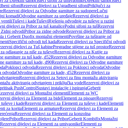
vi za Direktni samočisteći sifoni za umivaonike
Direktni samočisteći
beni sifoni
Rezervni dijelovi za Ugradbeni sifoni
Priključci za
re
Rezervni dijelovi za Odvodne garniture za sudopere
Lučni
ojni komadi
Odvodne garniture za uređaje
Rezervni dijelovi za
 ventili
Tuševi i kade
Tuševi
Rješenja odvodnje za tuševe u razini
ni dijelovi za Pribor za tuš kanalice
Podni sifoni za tuš
Rezervni
a Zidni odvodi
Pribor za zidne odvode
Rezervni dijelovi za Pribor za
ala i Geberit Duofix montažni elementi
Površine za tuširanje od
menti
Specifični odvodi tuš kada
Rezervni dijelovi za Specifični odvodi
zervni dijelovi za Tuš kabine
Pregradne stijene za tuš prostor
Rezervni
 za odlaganje za niše za tuševe
Rezervni dijelovi za Kutije za
 garniture za tuš kade, d52
Rezervni dijelovi za Odvodne garniture
e garniture za tuš kade, d90
Rezervni dijelovi za Odvodne garniture
oda
Poklopci odvoda
Rezervni dijelovi za Poklopci odvoda
Odvodne
ca odvoda
Odvodne garniture za kade, d52
Rezervni dijelovi za
 odvrtanjem
Rezervni dijelovi za Setovi za finu montažu aktiviranja
ntažu aktiviranja odvrtanjem i priključka vode
Rezervni dijelovi za
 pritisak PushControl
Sustavi instalacije i ispiranja
Geberit
ezervni dijelovi za Montažni elementi
Elementi za WC
ervni dijelovi za Elementi za bide
Elementi za pisoare
Rezervni
 tuševe i kade
Rezervni dijelovi za Elementi za tuševe i kade
Elementi
nti za korita
Elementi za armature
Rezervni dijelovi za Elementi za
erećenja
Rezervni dijelovi za Elementi za konzolna
ojlere
Pribor
Rezervni dijelovi za Pribor
Geberit Kombifix
Montažni
Rezervni dijelovi za Elementi za umivaonike
Elementi za