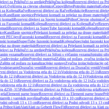
jelovi za Priključci za uređaje
Priključna koljena
Rezervni dijelovi za Pr
ice
Učvršćenja za cijevne obujmice
Čepovi
Brtve
Potrošni materijal
Geber
i za Koljena
Račve
Rezervni dijelovi za Račve
Redukcije
Rezervni dijelo
ice
Kandžaste spojnice
Prijelazni komadi za prijelaz na druge materijale
P
i komadi
Rezervni dijelovi za Spojni komadi
Pribor
Cijevne obujmice
Če
vi za Fazonski komadi
Koljena
Rezervni dijelovi za Koljena
Račve
Rezerv
omadi
Rezervni dijelovi za SuperTube fazonski komadi
Koljena
Rezervni
ice
Kandžaste spojnice
Prijelazni komadi za prijelaz na druge materijale
P
erit PE
Cijevi
Fazonski komadi
Rezervni dijelovi za Fazonski komadi
Ko
zonski komadi
SuperTube fazonski komadi
Koljena
Specijalni fazonski ko
jelaz na druge materijale
Rezervni dijelovi za Prijelazni komadi za prijel
jelovi za Priključci za uređaje
Priključna koljena
Rezervni dijelovi za Pr
jčanim vezama
Rezervni dijelovi za Sifoni s vijčanim vezama
Spiralni sif
Građevinske zaštite
Potrošni materijal
Zaštita od požara, zvučna izolacija 
 Zaštita od požara za kanalizacijske sustave
Zvučna izolacija
Izolacije od
odvodnjavanje
Dozračni ventili
Rezervni dijelovi za Dozračni ventili
Ventil
vni dijelovi za Vodolovna grla do 12 l/s
Vodolovna grla do 25 l/s
Rezerv
a do 12 l/s
Rezervni dijelovi za Vodolovna grla do 12 l/s
Vodolovna grla
la do 12 l/s
Rezervni dijelovi za Za vodolovna grla do 12 l/s
Za vodolovn
odolovna grla do 12 l/s
Rezervni dijelovi za Za vodolovna grla do 12 l/
anja d250–315
Pribor
Rezervni dijelovi za Pribor
Za vodolovna grla
Rezerv
 grla
Elementi parne brane
Rezervni dijelovi za Elementi parne brane
Pri
arnjih i vanjskih površina
Podni odvodi 10 x 10 cm
Rezervni dijelovi 
odni odvodi 13 x 13 cm
Rezervni dijelovi za Podni odvodi 13 x 13 cm
za Pribor
Alati
Alati
Alati za Geberit FlowFit
Rezervni dijelovi za Alati z