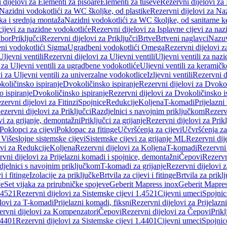
 dijelovi za Elementi za pisoare
Elementi za tuševe
Rezervni dijelovi za
Nazidni vodokotlići za WC školjke, od plastike
Rezervni dijelovi za Na
ka i srednja montaža
Nazidni vodokotlići za WC školjke, od sanitarne 
cijevi za nazidne vodokotliće
Rezervni dijelovi za Isplavne cijevi za na
ibor
Priključci
Rezervni dijelovi za Priključci
Brtve
Brtveni naglavci
Nazuvi
eni vodokotlići Sigma
Ugradbeni vodokotlići Omega
Rezervni dijelovi 
Uljevni ventili
Rezervni dijelovi za Uljevni ventili
Uljevni ventili za naz
 za Uljevni ventili za ugradbene vodokotliće
Uljevni ventili za keramič
i za Uljevni ventili za univerzalne vodokotlice
Izljevni ventili
Rezervni di
količinsko ispiranje
Dvokoličinsko ispiranje
Rezervni dijelovi za Dvokol
o ispiranje
Dvokoličinsko ispiranje
Rezervni dijelovi za Dvokoličinsko i
zervni dijelovi za Fitinzi
Spojnice
Redukcije
Koljena
T-komadi
Prijelazni
ezervni dijelovi za Priključci
Razdjelnici s navojnim priključkom
Rezerv
vi za grijanje, demontažni
Priključci za grijanje
Rezervni dijelovi za Prikl
Poklopci za cijevi
Poklopac za fitinge
Učvršćenja za cijevi
Učvršćenja za
 Višeslojne sistemske cijevi
Sistemske cijevi za grijanje ML
Rezervni dij
ovi za Redukcije
Koljena
Rezervni dijelovi za Koljena
T-komadi
Rezervni
vni dijelovi za Prijelazni komadi i spojnice, demontažni
Čepovi
Rezervn
djelnici s navojnim priključkom
T-komadi za grijanje
Rezervni dijelovi 
i i fitinge
Izolacije za priključke
Brtvila za cijevi i fitinge
Brtvila za prikl
ve
Set vijaka za prirubničke spojeve
Geberit Mapress inox
Geberit Mapres
.4521
Rezervni dijelovi za Sistemske cijevi 1.4521
Cijevni umeci
Spojnic
elovi za T-komadi
Prijelazni komadi, fiksni
Rezervni dijelovi za Prijelazn
ervni dijelovi za Kompenzatori
Čepovi
Rezervni dijelovi za Čepovi
Prikl
.4401
Rezervni dijelovi za Sistemske cijevi 1.4401
Cijevni umeci
Spojnic