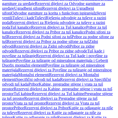
garniture za uređaje
Rezervni dijelovi za Odvodne garniture za
uređaje
Ugradbeni sifoni
Rezervni dijelovi za Ugradbeni
sifoni
Odvodne garniture za korita s funkcijom ispiranja
Izljevni
ventili
Tuševi i kade
Tuševi
Rješenja odvodnje za tuševe u razini
poda
Rezervni dijelovi za Rješenja odvodnje za tuševe u razini
poda
Tuš kanalice
Rezervni dijelovi za Tuš kanalice
Pribor za tuš
kanalice
Rezervni dijelovi za Pribor za tuš kanalice
Podni sifoni za
tuš
Rezervni dijelovi za Podni sifoni za tuš
Pribor za podne sifone za
tuš
Rezervni dijelovi za Pribor za podne sifone za tuš
Zidni
odvodi
Rezervni dijelovi za Zidni odvodi
Pribor za zidne
odvode
Rezervni dijelovi za Pribor za zidne odvode
Tuš kade i
površine za tuširanje
Rezervni dijelovi za Tuš kade i površine za
tuširanje
Površine za tuširanje od mineralnog materijala i Geberit
Duofix montažni elementi
Površine za tuširanje od mineralnog
materijala
Rezervni dijelovi za Površine za tuširanje od mineralnog
materijala
Montažni elementi
Rezervni dijelovi za Montažni
elementi
Specifični odvodi tuš kada
Rezervni dijelovi za Specifični
odvodi tuš kada
Pribor
Kabine, pregradne stijene i vrata za tuš
prostor
Rezervni dijelovi za Kabine, pregradne stijene i vrata za tuš
prostor
Tuš kabine
Rezervni dijelovi za Tuš kabine
Pregradne stijene
za tuš prostor
Rezervni dijelovi za Pregradne stijene za tuš
prostor
Vrata za tuš prostor
Rezervni dijelovi za Vrata za tuš
prostor
Pribor
Rezervni dijelovi za Pribor
Kutije za odlaganje za niše
za tuševe
Rezervni dijelovi za Kutije za odlaganje za niše za
tuševe
Kutije za odlaganje za niše
Rezervni dijelovi za Kutije za