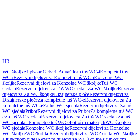
HR
WC školjke i pisoari
Geberit AquaClean tuš WC-i
Kompletni tuš
WC-i
Rezervni dijelovi za Kompletni tuš WC-i
Konzolne WC
školjke
Rezervni dijelovi za Konzolne WC školjke
Tuš WC
sjedala
Rezervni dijelovi za Tuš WC sjedala
Za WC školjke
Rezervni
dijelovi za Za WC školjke
Dizajnerske ploče
Rezervni dijelovi za
Dizajnerske ploče
Za kompletne tuš WC-e
Rezervni dijelovi za Za
kompletne tuš WC-e
Za tuš WC sjedala
Rezervni dijelovi za Za tuš
WC sjedala
Pribor
Rezervni dijelovi za Pribor
Za kompletne tuš WC-
e
Za tuš WC sjedala
Rezervni dijelovi za Za tuš WC sjedala
Za tuš
WC sjedala i kompletne tuš WC-e
Potrošni materijali
WC školjke i
WC sjedala
Konzolne WC školjke
Rezervni dijelovi za Konzolne
WC školjke
WC školjke
Rezervni dijelovi za WC školjke
WC školjke
s funkcijom bidea
Rezervni dijelovi za WC školjke s funkcijom