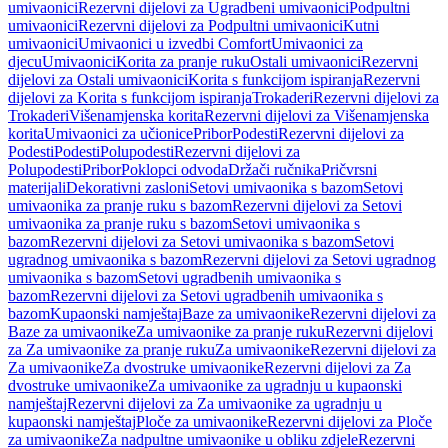
umivaonici
Rezervni dijelovi za Ugradbeni umivaonici
Podpultni
umivaonici
Rezervni dijelovi za Podpultni umivaonici
Kutni
umivaonici
Umivaonici u izvedbi Comfort
Umivaonici za
djecu
Umivaonici
Korita za pranje ruku
Ostali umivaonici
Rezervni
dijelovi za Ostali umivaonici
Korita s funkcijom ispiranja
Rezervni
dijelovi za Korita s funkcijom ispiranja
Trokaderi
Rezervni dijelovi za
Trokaderi
Višenamjenska korita
Rezervni dijelovi za Višenamjenska
korita
Umivaonici za učionice
Pribor
Podesti
Rezervni dijelovi za
Podesti
Podesti
Polupodesti
Rezervni dijelovi za
Polupodesti
Pribor
Poklopci odvoda
Držači ručnika
Pričvrsni
materijali
Dekorativni zasloni
Setovi umivaonika s bazom
Setovi
umivaonika za pranje ruku s bazom
Rezervni dijelovi za Setovi
umivaonika za pranje ruku s bazom
Setovi umivaonika s
bazom
Rezervni dijelovi za Setovi umivaonika s bazom
Setovi
ugradnog umivaonika s bazom
Rezervni dijelovi za Setovi ugradnog
umivaonika s bazom
Setovi ugradbenih umivaonika s
bazom
Rezervni dijelovi za Setovi ugradbenih umivaonika s
bazom
Kupaonski namještaj
Baze za umivaonike
Rezervni dijelovi za
Baze za umivaonike
Za umivaonike za pranje ruku
Rezervni dijelovi
za Za umivaonike za pranje ruku
Za umivaonike
Rezervni dijelovi za
Za umivaonike
Za dvostruke umivaonike
Rezervni dijelovi za Za
dvostruke umivaonike
Za umivaonike za ugradnju u kupaonski
namještaj
Rezervni dijelovi za Za umivaonike za ugradnju u
kupaonski namještaj
Ploče za umivaonike
Rezervni dijelovi za Ploče
za umivaonike
Za nadpultne umivaonike u obliku zdjele
Rezervni