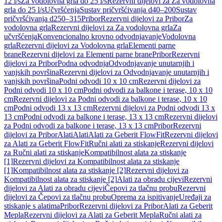
12 l/s
Za vodolovna grla do 25 l/s
Rezervni dijelovi za Za vodolovna
grla do 25 l/s
Učvršćenja
Sustav pričvršćivanja d40–200
Sustav
pričvršćivanja d250–315
Pribor
Rezervni dijelovi za Pribor
Za
vodolovna grla
Rezervni dijelovi za Za vodolovna grla
Za
učvršćenja
Konvencionalno krovno odvodnjavanje
Vodolovna
grla
Rezervni dijelovi za Vodolovna grla
Elementi parne
brane
Rezervni dijelovi za Elementi parne brane
Pribor
Rezervni
dijelovi za Pribor
Podna odvodnja
Odvodnjavanje unutarnjih i
vanjskih površina
Rezervni dijelovi za Odvodnjavanje unutarnjih i
vanjskih površina
Podni odvodi 10 x 10 cm
Rezervni dijelovi za
Podni odvodi 10 x 10 cm
Podni odvodi za balkone i terase, 10 x 10
cm
Rezervni dijelovi za Podni odvodi za balkone i terase, 10 x 10
cm
Podni odvodi 13 x 13 cm
Rezervni dijelovi za Podni odvodi 13 x
13 cm
Podni odvodi za balkone i terase, 13 x 13 cm
Rezervni dijelovi
za Podni odvodi za balkone i terase, 13 x 13 cm
Pribor
Rezervni
dijelovi za Pribor
Alati
Alati
Alati za Geberit FlowFit
Rezervni dijelovi
za Alati za Geberit FlowFit
Ručni alati za stiskanje
Rezervni dijelovi
za Ručni alati za stiskanje
Kompatibilnost alata za stiskanje
[1]
Rezervni dijelovi za Kompatibilnost alata za stiskanje
[1]
Kompatibilnost alata za stiskanje [2]
Rezervni dijelovi za
Kompatibilnost alata za stiskanje [2]
Alati za obradu cijevi
Rezervni
dijelovi za Alati za obradu cijevi
Čepovi za tlačnu probu
Rezervni
dijelovi za Čepovi za tlačnu probu
Oprema za ispitivanje
Uređaji za
stiskanje s alatima
Pribor
Rezervni dijelovi za Pribor
Alati za Geberit
Mepla
Rezervni dijelovi za Alati za Geberit Mepla
Ručni alati za