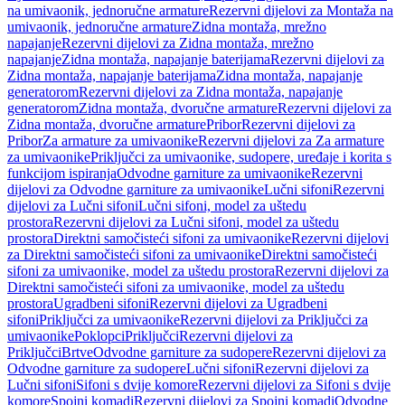
na umivaonik, jednoručne armature
Rezervni dijelovi za Montaža na
umivaonik, jednoručne armature
Zidna montaža, mrežno
napajanje
Rezervni dijelovi za Zidna montaža, mrežno
napajanje
Zidna montaža, napajanje baterijama
Rezervni dijelovi za
Zidna montaža, napajanje baterijama
Zidna montaža, napajanje
generatorom
Rezervni dijelovi za Zidna montaža, napajanje
generatorom
Zidna montaža, dvoručne armature
Rezervni dijelovi za
Zidna montaža, dvoručne armature
Pribor
Rezervni dijelovi za
Pribor
Za armature za umivaonike
Rezervni dijelovi za Za armature
za umivaonike
Priključci za umivaonike, sudopere, uređaje i korita s
funkcijom ispiranja
Odvodne garniture za umivaonike
Rezervni
dijelovi za Odvodne garniture za umivaonike
Lučni sifoni
Rezervni
dijelovi za Lučni sifoni
Lučni sifoni, model za uštedu
prostora
Rezervni dijelovi za Lučni sifoni, model za uštedu
prostora
Direktni samočisteći sifoni za umivaonike
Rezervni dijelovi
za Direktni samočisteći sifoni za umivaonike
Direktni samočisteći
sifoni za umivaonike, model za uštedu prostora
Rezervni dijelovi za
Direktni samočisteći sifoni za umivaonike, model za uštedu
prostora
Ugradbeni sifoni
Rezervni dijelovi za Ugradbeni
sifoni
Priključci za umivaonike
Rezervni dijelovi za Priključci za
umivaonike
Poklopci
Priključci
Rezervni dijelovi za
Priključci
Brtve
Odvodne garniture za sudopere
Rezervni dijelovi za
Odvodne garniture za sudopere
Lučni sifoni
Rezervni dijelovi za
Lučni sifoni
Sifoni s dvije komore
Rezervni dijelovi za Sifoni s dvije
komore
Spojni komadi
Rezervni dijelovi za Spojni komadi
Odvodne