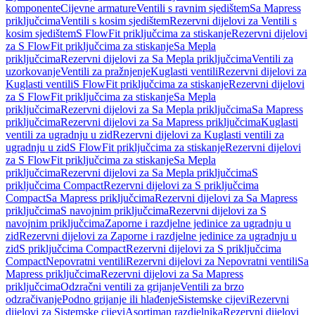
komponente
Cijevne armature
Ventili s ravnim sjedištem
Sa Mapress
priključcima
Ventili s kosim sjedištem
Rezervni dijelovi za Ventili s
kosim sjedištem
S FlowFit priključcima za stiskanje
Rezervni dijelovi
za S FlowFit priključcima za stiskanje
Sa Mepla
priključcima
Rezervni dijelovi za Sa Mepla priključcima
Ventili za
uzorkovanje
Ventili za pražnjenje
Kuglasti ventili
Rezervni dijelovi za
Kuglasti ventili
S FlowFit priključcima za stiskanje
Rezervni dijelovi
za S FlowFit priključcima za stiskanje
Sa Mepla
priključcima
Rezervni dijelovi za Sa Mepla priključcima
Sa Mapress
priključcima
Rezervni dijelovi za Sa Mapress priključcima
Kuglasti
ventili za ugradnju u zid
Rezervni dijelovi za Kuglasti ventili za
ugradnju u zid
S FlowFit priključcima za stiskanje
Rezervni dijelovi
za S FlowFit priključcima za stiskanje
Sa Mepla
priključcima
Rezervni dijelovi za Sa Mepla priključcima
S
priključcima Compact
Rezervni dijelovi za S priključcima
Compact
Sa Mapress priključcima
Rezervni dijelovi za Sa Mapress
priključcima
S navojnim priključcima
Rezervni dijelovi za S
navojnim priključcima
Zaporne i razdjelne jedinice za ugradnju u
zid
Rezervni dijelovi za Zaporne i razdjelne jedinice za ugradnju u
zid
S priključcima Compact
Rezervni dijelovi za S priključcima
Compact
Nepovratni ventili
Rezervni dijelovi za Nepovratni ventili
Sa
Mapress priključcima
Rezervni dijelovi za Sa Mapress
priključcima
Odzračni ventili za grijanje
Ventili za brzo
odzračivanje
Podno grijanje ili hlađenje
Sistemske cijevi
Rezervni
dijelovi za Sistemske cijevi
Asortiman razdjelnika
Rezervni dijelovi