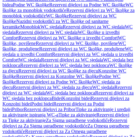
bidea
Podne WC školjke
Rezervni dijelovi za Podne WC školjke
WC
školjke za monoblok vodokotliće
Rezervni dijelovi za WC školjke za
monoblok vodokotliće
WC školjke
Rezervni dijelovi za WC
školjke
Nazidni vodokotlići za WC školjke od sanitarne
keramike
Monoblok
WC sjedala
Rezervni dijelovi za WC sjedala
WC
sjedala
Rezervni dijelovi za WC sjedala
WC školjke u izvedbi
Comfort
Rezervni dijelovi za WC školjke u izvedbi Comfort
WC
školjke, povišene
Rezervni dijelovi za WC školjke, povišene
WC
školjke, produljene
Rezervni dijelovi za WC školjke, produljene
WC
sjedala u izvedbi Comfort
Rezervni dijelovi za WC sjedala u izvedbi
Comfort
WC sjedala
Rezervni dijelovi za WC sjedala
WC sjedala bez
poklopca
Rezervni dijelovi za WC sjedala bez poklopca
WC školjke
za djecu
Rezervni dijelovi za WC školjke za djecu
Konzolne WC
školjke
Rezervni dijelovi za Konzolne WC školjke
Podne WC
školjke
Rezervni dijelovi za Podne WC školjke
WC sjedala za
djecu
Rezervni dijelovi za WC sjedala za djecu
WC sjedala
Rezervni
dijelovi za WC sjedala
WC sjedala bez poklopca
Rezervni dijelovi za
WC sjedala bez poklopca
Bidei
Konzolni bidei
Rezervni dijelovi za
Konzolni bidei
Podni bidei
Rezervni dijelovi za Podni
bidei
Pribor
Rezervni dijelovi za Pribor
Tipke za aktiviranje i uređaji
za aktiviranje ispiranja WC-a
Tipke za aktiviranje
Rezervni dijelovi
za Tipke za aktiviranje
Za Sigma ugradbene vodokotliće
Rezervni
dijelovi za Za Sigma ugradbene vodokotliće
Za Omega ugradbene
vodokotliće
Rezervni dijelovi za Za Omega ugradbene
vodokotliće
Za Kappa ugradbene vodokotliće
Rezervni dijelovi za Za