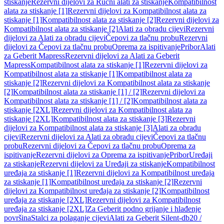
stiskanje
Rezervni dijelovi za Ručni alati za stiskanje
Kompatibilnost
alata za stiskanje [1]
Rezervni dijelovi za Kompatibilnost alata za
stiskanje [1]
Kompatibilnost alata za stiskanje [2]
Rezervni dijelovi za
Kompatibilnost alata za stiskanje [2]
Alati za obradu cijevi
Rezervni
dijelovi za Alati za obradu cijevi
Čepovi za tlačnu probu
Rezervni
dijelovi za Čepovi za tlačnu probu
Oprema za ispitivanje
Pribor
Alati
za Geberit Mapress
Rezervni dijelovi za Alati za Geberit
Mapress
Kompatibilnost alata za stiskanje [1]
Rezervni dijelovi za
Kompatibilnost alata za stiskanje [1]
Kompatibilnost alata za
stiskanje [2]
Rezervni dijelovi za Kompatibilnost alata za stiskanje
[2]
Kompatibilnost alata za stiskanje [1] / [2]
Rezervni dijelovi za
Kompatibilnost alata za stiskanje [1] / [2]
Kompatibilnost alata za
stiskanje [2XL]
Rezervni dijelovi za Kompatibilnost alata za
stiskanje [2XL]
Kompatibilnost alata za stiskanje [3]
Rezervni
dijelovi za Kompatibilnost alata za stiskanje [3]
Alati za obradu
cijevi
Rezervni dijelovi za Alati za obradu cijevi
Čepovi za tlačnu
probu
Rezervni dijelovi za Čepovi za tlačnu probu
Oprema za
ispitivanje
Rezervni dijelovi za Oprema za ispitivanje
Pribor
Uređaji
za stiskanje
Rezervni dijelovi za Uređaji za stiskanje
Kompatibilnost
uređaja za stiskanje [1]
Rezervni dijelovi za Kompatibilnost uređaja
za stiskanje [1]
Kompatibilnost uređaja za stiskanje [2]
Rezervni
dijelovi za Kompatibilnost uređaja za stiskanje [2]
Kompatibilnost
uređaja za stiskanje [2XL]
Rezervni dijelovi za Kompatibilnost
uređaja za stiskanje [2XL]
Za Geberit podno grijanje i hlađenje
površina
Stalci za polaganje cijevi
Alati za Geberit Silent-db20 /