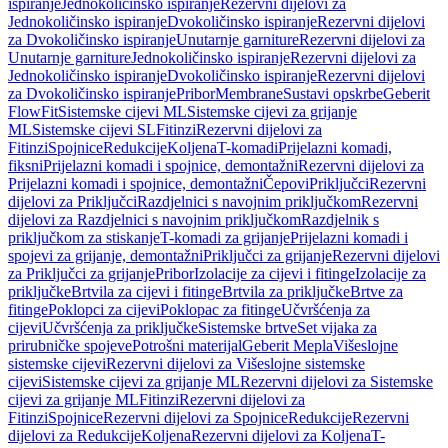
ispiranje
Jednokoličinsko ispiranje
Rezervni dijelovi za
Jednokoličinsko ispiranje
Dvokoličinsko ispiranje
Rezervni dijelovi
za Dvokoličinsko ispiranje
Unutarnje garniture
Rezervni dijelovi za
Unutarnje garniture
Jednokoličinsko ispiranje
Rezervni dijelovi za
Jednokoličinsko ispiranje
Dvokoličinsko ispiranje
Rezervni dijelovi
za Dvokoličinsko ispiranje
Pribor
Membrane
Sustavi opskrbe
Geberit
FlowFit
Sistemske cijevi ML
Sistemske cijevi za grijanje
ML
Sistemske cijevi SL
Fitinzi
Rezervni dijelovi za
Fitinzi
Spojnice
Redukcije
Koljena
T-komadi
Prijelazni komadi,
fiksni
Prijelazni komadi i spojnice, demontažni
Rezervni dijelovi za
Prijelazni komadi i spojnice, demontažni
Čepovi
Priključci
Rezervni
dijelovi za Priključci
Razdjelnici s navojnim priključkom
Rezervni
dijelovi za Razdjelnici s navojnim priključkom
Razdjelnik s
priključkom za stiskanje
T-komadi za grijanje
Prijelazni komadi i
spojevi za grijanje, demontažni
Priključci za grijanje
Rezervni dijelovi
za Priključci za grijanje
Pribor
Izolacije za cijevi i fitinge
Izolacije za
priključke
Brtvila za cijevi i fitinge
Brtvila za priključke
Brtve za
fitinge
Poklopci za cijevi
Poklopac za fitinge
Učvršćenja za
cijevi
Učvršćenja za priključke
Sistemske brtve
Set vijaka za
prirubničke spojeve
Potrošni materijal
Geberit Mepla
Višeslojne
sistemske cijevi
Rezervni dijelovi za Višeslojne sistemske
cijevi
Sistemske cijevi za grijanje ML
Rezervni dijelovi za Sistemske
cijevi za grijanje ML
Fitinzi
Rezervni dijelovi za
Fitinzi
Spojnice
Rezervni dijelovi za Spojnice
Redukcije
Rezervni
dijelovi za Redukcije
Koljena
Rezervni dijelovi za Koljena
T-