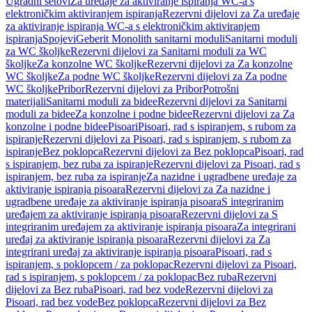
Ugradni setovi
Za uređaje za aktiviranje ispiranja WC-a s
elektroničkim aktiviranjem ispiranja
Rezervni dijelovi za Za uređaje
za aktiviranje ispiranja WC-a s elektroničkim aktiviranjem
ispiranja
Spojevi
Geberit Monolith sanitarni moduli
Sanitarni moduli
za WC školjke
Rezervni dijelovi za Sanitarni moduli za WC
školjke
Za konzolne WC školjke
Rezervni dijelovi za Za konzolne
WC školjke
Za podne WC školjke
Rezervni dijelovi za Za podne
WC školjke
Pribor
Rezervni dijelovi za Pribor
Potrošni
materijali
Sanitarni moduli za bidee
Rezervni dijelovi za Sanitarni
moduli za bidee
Za konzolne i podne bidee
Rezervni dijelovi za Za
konzolne i podne bidee
Pisoari
Pisoari, rad s ispiranjem, s rubom za
ispiranje
Rezervni dijelovi za Pisoari, rad s ispiranjem, s rubom za
ispiranje
Bez poklopca
Rezervni dijelovi za Bez poklopca
Pisoari, rad
s ispiranjem, bez ruba za ispiranje
Rezervni dijelovi za Pisoari, rad s
ispiranjem, bez ruba za ispiranje
Za nazidne i ugradbene uređaje za
aktiviranje ispiranja pisoara
Rezervni dijelovi za Za nazidne i
ugradbene uređaje za aktiviranje ispiranja pisoara
S integriranim
uređajem za aktiviranje ispiranja pisoara
Rezervni dijelovi za S
integriranim uređajem za aktiviranje ispiranja pisoara
Za integrirani
uređaj za aktiviranje ispiranja pisoara
Rezervni dijelovi za Za
integrirani uređaj za aktiviranje ispiranja pisoara
Pisoari, rad s
ispiranjem, s poklopcem / za poklopac
Rezervni dijelovi za Pisoari,
rad s ispiranjem, s poklopcem / za poklopac
Bez ruba
Rezervni
dijelovi za Bez ruba
Pisoari, rad bez vode
Rezervni dijelovi za
Pisoari, rad bez vode
Bez poklopca
Rezervni dijelovi za Bez