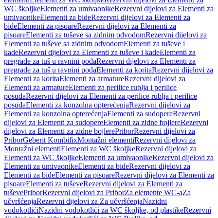
WC školjke
Elementi za umivaonike
Rezervni dijelovi za Elementi za
umivaonike
Elementi za bide
Rezervni dijelovi za Elementi za
bide
Elementi za pisoare
Rezervni dijelovi za Elementi za
pisoare
Elementi za tuševe sa zidnim odvodom
Rezervni dijelovi za
Elementi za tuševe sa zidnim odvodom
Elementi za tuševe i
kade
Rezervni dijelovi za Elementi za tuševe i kade
Elementi za
pregrade za tuš u ravnini poda
Rezervni dijelovi za Elementi za
pregrade za tuš u ravnini poda
Elementi za korita
Rezervni dijelovi za
Elementi za korita
Elementi za armature
Rezervni dijelovi za
Elementi za armature
Elementi za perilice rublja i perilice
posuđa
Rezervni dijelovi za Elementi za perilice rublja i perilice
posuđa
Elementi za konzolna opterećenja
Rezervni dijelovi za
Elementi za konzolna opterećenja
Elementi za sudopere
Rezervni
dijelovi za Elementi za sudopere
Elementi za zidne bojlere
Rezervni
dijelovi za Elementi za zidne bojlere
Pribor
Rezervni dijelovi za
Pribor
Geberit Kombifix
Montažni elementi
Rezervni dijelovi za
Montažni elementi
Elementi za WC školjke
Rezervni dijelovi za
Elementi za WC školjke
Elementi za umivaonike
Rezervni dijelovi za
Elementi za umivaonike
Elementi za bide
Rezervni dijelovi za
Elementi za bide
Elementi za pisoare
Rezervni dijelovi za Elementi za
pisoare
Elementi za tuševe
Rezervni dijelovi za Elementi za
tuševe
Pribor
Rezervni dijelovi za Pribor
Za elemente WC-a
Za
učvršćenja
Rezervni dijelovi za Za učvršćenja
Nazidni
vodokotlići
Nazidni vodokotlići za WC školjke, od plastike
Rezervni