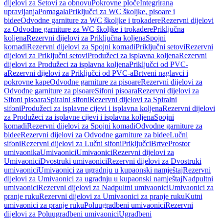
dijelovi za Setovi za obnovu
Pokrovne ploče
Integrirana
upravljanja
Pomagala
Priključci za WC školjke, pisoare i
bidee
Odvodne garniture za WC školjke i trokadere
Rezervni dijelovi
za Odvodne garniture za WC školjke i trokadere
Priključna
koljena
Rezervni dijelovi za Priključna koljena
Spojni
komadi
Rezervni dijelovi za Spojni komadi
Priključni setovi
Rezervni
dijelovi za Priključni setovi
Produžeci za isplavna koljena
Rezervni
dijelovi za Produžeci za isplavna koljena
Priključci od PVC-
a
Rezervni dijelovi za Priključci od PVC-a
Brtveni naglavci i
pokrovne kape
Odvodne garniture za pisoare
Rezervni dijelovi za
Odvodne garniture za pisoare
Sifoni pisoara
Rezervni dijelovi za
Sifoni pisoara
Spiralni sifoni
Rezervni dijelovi za Spiralni
sifoni
Produžeci za isplavne cijevi i isplavna koljena
Rezervni dijelovi
za Produžeci za isplavne cijevi i isplavna koljena
Spojni
komadi
Rezervni dijelovi za Spojni komadi
Odvodne garniture za
bidee
Rezervni dijelovi za Odvodne garniture za bidee
Lučni
sifoni
Rezervni dijelovi za Lučni sifoni
Priključci
Brtve
Prostor
umivaonika
Umivaonici
Umivaonici
Rezervni dijelovi za
Umivaonici
Dvostruki umivaonici
Rezervni dijelovi za Dvostruki
umivaonici
Umivaonici za ugradnju u kupaonski namještaj
Rezervni
dijelovi za Umivaonici za ugradnju u kupaonski namještaj
Nadpultni
umivaonici
Rezervni dijelovi za Nadpultni umivaonici
Umivaonici za
pranje ruku
Rezervni dijelovi za Umivaonici za pranje ruku
Kutni
umivaonici za pranje ruku
Poluugradbeni umivaonici
Rezervni
dijelovi za Poluugradbeni umivaonici
Ugradbeni