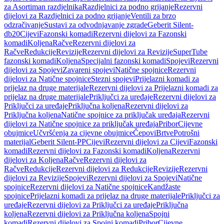
za Asortiman razdjelnika
Razdjelnici za podno grijanje
Rezervni
dijelovi za Razdjelnici za podno grijanje
Ventili za brzo
odzračivanje
Sustavi za odvodnjavanje zgrade
Geberit Silent-
db20
Cijevi
Fazonski komadi
Rezervni dijelovi za Fazonski
komadi
Koljena
Račve
Rezervni dijelovi za
Račve
Redukcije
Revizije
Rezervni dijelovi za Revizije
SuperTube
fazonski komadi
Koljena
Specijalni fazonski komadi
Spojevi
Rezervni
dijelovi za Spojevi
Zavareni spojevi
Natične spojnice
Rezervni
dijelovi za Natične spojnice
Stezni spojevi
Prijelazni komadi za
prijelaz na druge materijale
Rezervni dijelovi za Prijelazni komadi za
prijelaz na druge materijale
Priključci za uređaje
Rezervni dijelovi za
Priključci za uređaje
Priključna koljena
Rezervni dijelovi za
Priključna koljena
Natične spojnice za priključak uređaja
Rezervni
dijelovi za Natične spojnice za priključak uređaja
Pribor
Cijevne
obujmice
Učvršćenja za cijevne obujmice
Čepovi
Brtve
Potrošni
materijal
Geberit Silent-PP
Cijevi
Rezervni dijelovi za Cijevi
Fazonski
komadi
Rezervni dijelovi za Fazonski komadi
Koljena
Rezervni
dijelovi za Koljena
Račve
Rezervni dijelovi za
Račve
Redukcije
Rezervni dijelovi za Redukcije
Revizije
Rezervni
dijelovi za Revizije
Spojevi
Rezervni dijelovi za Spojevi
Natične
spojnice
Rezervni dijelovi za Natične spojnice
Kandžaste
spojnice
Prijelazni komadi za prijelaz na druge materijale
Priključci za
uređaje
Rezervni dijelovi za Priključci za uređaje
Priključna
koljena
Rezervni dijelovi za Priključna koljena
Spojni
komadi
Rezervni dijelovi za Spojni komadi
Pribor
Cijevne