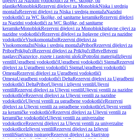
dijelovi za Nazidni vodokotlići za WC školjke, od
plastike
Monoblok
Rezervni dijelovi za Monoblok
Niska i srednja
montaža
Rezervni dijelovi za Niska i srednja montaža
Nazidni
vodokotlići za WC školjke, od sanitarne keramike
Rezervni dijelovi
za Nazidni vodokotlići za WC školjke, od sanitarne
keramike
Monoblok
Rezervni dijelovi za Monoblok
Isplavne cijevi za
nazidne vodokotliće
Rezervni dijelovi za Isplavne cijevi za nazidne
vodokotliće
Visokomontažni
Rezervni dijelovi za
Visokomontažni
Niska i srednja montaža
Pribor
Rezervni dijelovi za
Pribor
Priključci
Rezervni dijelovi za Priključci
Brtve
Brtveni
naglavci
Nazuvice, rozete i zastojni ulošci
Potrošni materijal
Izljevni
ventili
Ugradbeni vodokotlići
Ugradbeni vodokotlići Sigma
Rezervni
dijelovi za Ugradbeni vodokotlići Sigma
Ugradbeni vodokotlići
Omega
Rezervni dijelovi za Ugradbeni vodokotlići
Omega
Ugradbeni vodokotlići Delta
Rezervni dijelovi za Ugradbeni
vodokotlići Delta
Pribor
Uljevni i izljevni ventili
Uljevni
ventili
Rezervni dijelovi za Uljevni ventili
Uljevni ventili za nazidne
vodokotliće
Rezervni dijelovi za Uljevni ventili za nazidne
vodokotliće
Uljevni ventili za ugradbene vodokotliće
Rezervni
dijelovi za Uljevni ventili za ugradbene vodokotliće
Uljevni ventili
za keramičke vodokotliće
Rezervni dijelovi za Uljevni ventili za
keramičke vodokotliće
Uljevni ventili za univerzalne
vodokotlice
Rezervni dijelovi za Uljevni ventili za univerzalne
vodokotlice
Izljevni ventili
Rezervni dijelovi za Izljevni
ventili
Start/stop ispiranje
Rezervni dijelovi za Start/stop