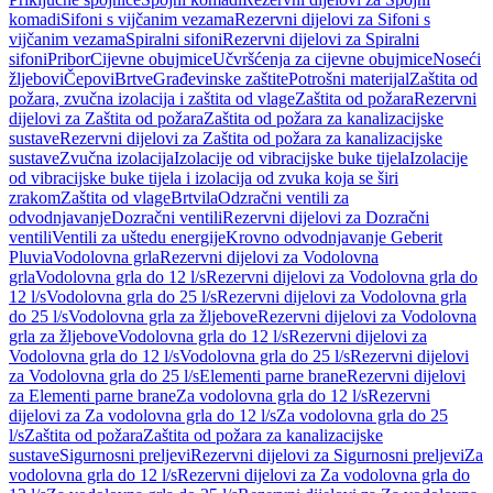
komadi
Sifoni s vijčanim vezama
Rezervni dijelovi za Sifoni s
vijčanim vezama
Spiralni sifoni
Rezervni dijelovi za Spiralni
sifoni
Pribor
Cijevne obujmice
Učvršćenja za cijevne obujmice
Noseći
žljebovi
Čepovi
Brtve
Građevinske zaštite
Potrošni materijal
Zaštita od
požara, zvučna izolacija i zaštita od vlage
Zaštita od požara
Rezervni
dijelovi za Zaštita od požara
Zaštita od požara za kanalizacijske
sustave
Rezervni dijelovi za Zaštita od požara za kanalizacijske
sustave
Zvučna izolacija
Izolacije od vibracijske buke tijela
Izolacije
od vibracijske buke tijela i izolacija od zvuka koja se širi
zrakom
Zaštita od vlage
Brtvila
Odzračni ventili za
odvodnjavanje
Dozračni ventili
Rezervni dijelovi za Dozračni
ventili
Ventili za uštedu energije
Krovno odvodnjavanje Geberit
Pluvia
Vodolovna grla
Rezervni dijelovi za Vodolovna
grla
Vodolovna grla do 12 l/s
Rezervni dijelovi za Vodolovna grla do
12 l/s
Vodolovna grla do 25 l/s
Rezervni dijelovi za Vodolovna grla
do 25 l/s
Vodolovna grla za žljebove
Rezervni dijelovi za Vodolovna
grla za žljebove
Vodolovna grla do 12 l/s
Rezervni dijelovi za
Vodolovna grla do 12 l/s
Vodolovna grla do 25 l/s
Rezervni dijelovi
za Vodolovna grla do 25 l/s
Elementi parne brane
Rezervni dijelovi
za Elementi parne brane
Za vodolovna grla do 12 l/s
Rezervni
dijelovi za Za vodolovna grla do 12 l/s
Za vodolovna grla do 25
l/s
Zaštita od požara
Zaštita od požara za kanalizacijske
sustave
Sigurnosni preljevi
Rezervni dijelovi za Sigurnosni preljevi
Za
vodolovna grla do 12 l/s
Rezervni dijelovi za Za vodolovna grla do