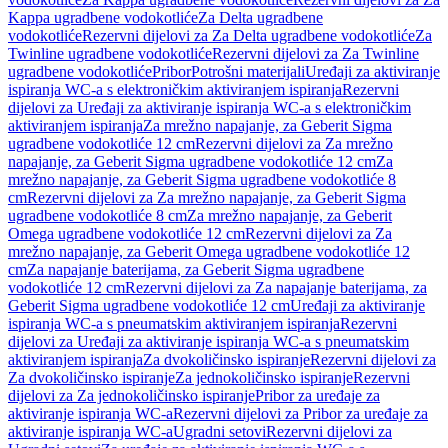
Kappa ugradbene vodokotliće
Za Delta ugradbene
vodokotliće
Rezervni dijelovi za Za Delta ugradbene vodokotliće
Za
Twinline ugradbene vodokotliće
Rezervni dijelovi za Za Twinline
ugradbene vodokotliće
Pribor
Potrošni materijali
Uređaji za aktiviranje
ispiranja WC-a s elektroničkim aktiviranjem ispiranja
Rezervni
dijelovi za Uređaji za aktiviranje ispiranja WC-a s elektroničkim
aktiviranjem ispiranja
Za mrežno napajanje, za Geberit Sigma
ugradbene vodokotliće 12 cm
Rezervni dijelovi za Za mrežno
napajanje, za Geberit Sigma ugradbene vodokotliće 12 cm
Za
mrežno napajanje, za Geberit Sigma ugradbene vodokotliće 8
cm
Rezervni dijelovi za Za mrežno napajanje, za Geberit Sigma
ugradbene vodokotliće 8 cm
Za mrežno napajanje, za Geberit
Omega ugradbene vodokotliće 12 cm
Rezervni dijelovi za Za
mrežno napajanje, za Geberit Omega ugradbene vodokotliće 12
cm
Za napajanje baterijama, za Geberit Sigma ugradbene
vodokotliće 12 cm
Rezervni dijelovi za Za napajanje baterijama, za
Geberit Sigma ugradbene vodokotliće 12 cm
Uređaji za aktiviranje
ispiranja WC-a s pneumatskim aktiviranjem ispiranja
Rezervni
dijelovi za Uređaji za aktiviranje ispiranja WC-a s pneumatskim
aktiviranjem ispiranja
Za dvokoličinsko ispiranje
Rezervni dijelovi za
Za dvokoličinsko ispiranje
Za jednokoličinsko ispiranje
Rezervni
dijelovi za Za jednokoličinsko ispiranje
Pribor za uređaje za
aktiviranje ispiranja WC-a
Rezervni dijelovi za Pribor za uređaje za
aktiviranje ispiranja WC-a
Ugradni setovi
Rezervni dijelovi za