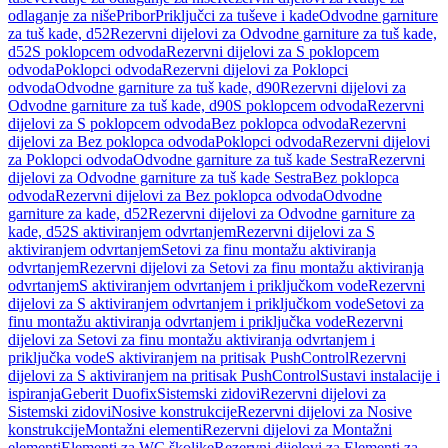
odlaganje za niše
Pribor
Priključci za tuševe i kade
Odvodne garniture
za tuš kade, d52
Rezervni dijelovi za Odvodne garniture za tuš kade,
d52
S poklopcem odvoda
Rezervni dijelovi za S poklopcem
odvoda
Poklopci odvoda
Rezervni dijelovi za Poklopci
odvoda
Odvodne garniture za tuš kade, d90
Rezervni dijelovi za
Odvodne garniture za tuš kade, d90
S poklopcem odvoda
Rezervni
dijelovi za S poklopcem odvoda
Bez poklopca odvoda
Rezervni
dijelovi za Bez poklopca odvoda
Poklopci odvoda
Rezervni dijelovi
za Poklopci odvoda
Odvodne garniture za tuš kade Sestra
Rezervni
dijelovi za Odvodne garniture za tuš kade Sestra
Bez poklopca
odvoda
Rezervni dijelovi za Bez poklopca odvoda
Odvodne
garniture za kade, d52
Rezervni dijelovi za Odvodne garniture za
kade, d52
S aktiviranjem odvrtanjem
Rezervni dijelovi za S
aktiviranjem odvrtanjem
Setovi za finu montažu aktiviranja
odvrtanjem
Rezervni dijelovi za Setovi za finu montažu aktiviranja
odvrtanjem
S aktiviranjem odvrtanjem i priključkom vode
Rezervni
dijelovi za S aktiviranjem odvrtanjem i priključkom vode
Setovi za
finu montažu aktiviranja odvrtanjem i priključka vode
Rezervni
dijelovi za Setovi za finu montažu aktiviranja odvrtanjem i
priključka vode
S aktiviranjem na pritisak PushControl
Rezervni
dijelovi za S aktiviranjem na pritisak PushControl
Sustavi instalacije i
ispiranja
Geberit Duofix
Sistemski zidovi
Rezervni dijelovi za
Sistemski zidovi
Nosive konstrukcije
Rezervni dijelovi za Nosive
konstrukcije
Montažni elementi
Rezervni dijelovi za Montažni
elementi
Elementi za WC školjke
Rezervni dijelovi za Elementi za