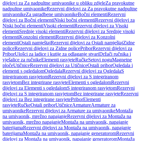
dijelovi za Za nadpultne umivaonike u obliku zdjele
Za pravokutne
nadpultne umivaonike
Rezervni dijelovi za Za pravokutne nadpultne
umivaonike
Za ugradbene umivaonike
Bočni elementi
Rezervni
dijelovi za Bočni elementi
Niski bočni elementi
Rezervni dijelovi za
Niski bočni elementi
Visoki elementi
Rezervni dijelovi za Visoki
elementi
Srednje visoki elementi
Rezervni dijelovi za Srednje visoki
elementi
Konzolni elementi
Rezervni dijelovi za Konzolni
elementi
Ostali namještaj
Rezervni dijelovi za Ostali namještaj
Zidne
police
Rezervni dijelovi za Zidne police
Pribor
Rezervni dijelovi za
Pribor
Ulošci za ladice i kutije za odlaganje stvari
Držači ručnika i
vješalice za ručnike
Elementi rasvjete
Ručke
Setovi nogu
Magnetne
ploče
Utičnice
Rezervni dijelovi za Utičnice
Ostali pribor
Ogledala i
elementi s ogledalom
Ogledala
Rezervni dijelovi za Ogledala
S
integriranom rasvjetom
Rezervni dijelovi za S integriranom
rasvjetom
Bez integrirane rasvjete
Elementi s ogledalom
Rezervni
dijelovi za Elementi s ogledalom
S integriranom rasvjetom
Rezervni
dijelovi za S integriranom rasvjetom
Bez integrirane rasvjete
Rezervni
dijelovi za Bez integrirane rasvjete
Pribor
Elementi
rasvjete
Ručke
Ostali pribor
Utičnice
Armature
Armature za
umivaonike
Rezervni dijelovi za Armature za umivaonike
Montaža
na umivaonik, mrežno napajanje
Rezervni dijelovi za Montaža na
umivaonik, mrežno napajanje
Montaža na umivaonik, napajanje
baterijama
Rezervni dijelovi za Montaža na umivaonik, napajanje
baterijama
Montaža na umivaonik, napajanje generatorom
Rezervni
dijelovi za Montaža na umivaonik, napajanje generatorom
Montaža