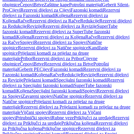
obujmice
Čepovi
Brtve
Zaštitne kape
Potrošni materijal
Geberit Silent-
Pro
Cijevi
Rezervni dijelovi za Cijevi
Fazonski komadi
Rezervni
dijelovi za Fazonski komadi
Koljena
Rezervni dijelovi za
Koljena
Račve
Rezervni dijelovi za Račve
Redukcije
Rezervni dijelovi
za Redukcije
Revizije
Rezervni dijelovi za Revizije
SuperTube
fazonski komadi
Rezervni dijelovi za SuperTube fazonski
komadi
Koljena
Rezervni dijelovi za Koljena
Račve
Rezervni dijelovi
za Račve
Spojevi
Rezervni dijelovi za Spojevi
Natične
spojnice
Rezervni dijelovi za Natične spojnice
Kandžaste
spojnice
Prijelazni komadi za prijelaz na druge
materijale
Pribor
Rezervni dijelovi za Pribor
Cijevne
obujmice
Čepovi
Brtve
Rezervni dijelovi za Brtve
Potrošni
materijal
Geberit PE
Cijevi
Fazonski komadi
Rezervni dijelovi za
Fazonski komadi
Koljena
Račve
Redukcije
Revizije
Rezervni dijelovi
za Revizije
Prijelazni komadi
Specijalni fazonski komadi
Rezervni
dijelovi za Specijalni fazonski komadi
SuperTube fazonski
komadi
Koljena
Specijalni fazonski komadi
Spojevi
Rezervni dijelovi
za Spojevi
Zavareni spojevi
Natične spojnice
Rezervni dijelovi za
Natične spojnice
Prijelazni komadi za prijelaz na druge
materijale
Rezervni dijelovi za Prijelazni komadi za prijelaz na druge
materijale
Vijčani spojevi
Rezervni dijelovi za Vijčani
spojevi
Prirubnički spojevi
Rubne veze
Priključci za uređaje
Rezervni
dijelovi za Priključci za uređaje
Priključna koljena
Rezervni dijelovi
za Priključna koljena
Priključne spojnice
Rezervni dijelovi za
Priključne spojnice
Spojni komadi
Rezervni dijelovi za Spojni