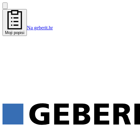
Na geberit.hr
Moji popisi