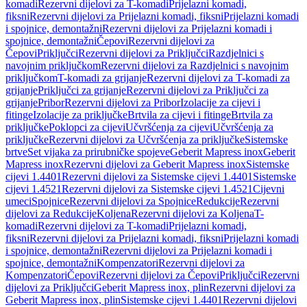
komadi
Rezervni dijelovi za T-komadi
Prijelazni komadi,
fiksni
Rezervni dijelovi za Prijelazni komadi, fiksni
Prijelazni komadi
i spojnice, demontažni
Rezervni dijelovi za Prijelazni komadi i
spojnice, demontažni
Čepovi
Rezervni dijelovi za
Čepovi
Priključci
Rezervni dijelovi za Priključci
Razdjelnici s
navojnim priključkom
Rezervni dijelovi za Razdjelnici s navojnim
priključkom
T-komadi za grijanje
Rezervni dijelovi za T-komadi za
grijanje
Priključci za grijanje
Rezervni dijelovi za Priključci za
grijanje
Pribor
Rezervni dijelovi za Pribor
Izolacije za cijevi i
fitinge
Izolacije za priključke
Brtvila za cijevi i fitinge
Brtvila za
priključke
Poklopci za cijevi
Učvršćenja za cijevi
Učvršćenja za
priključke
Rezervni dijelovi za Učvršćenja za priključke
Sistemske
brtve
Set vijaka za prirubničke spojeve
Geberit Mapress inox
Geberit
Mapress inox
Rezervni dijelovi za Geberit Mapress inox
Sistemske
cijevi 1.4401
Rezervni dijelovi za Sistemske cijevi 1.4401
Sistemske
cijevi 1.4521
Rezervni dijelovi za Sistemske cijevi 1.4521
Cijevni
umeci
Spojnice
Rezervni dijelovi za Spojnice
Redukcije
Rezervni
dijelovi za Redukcije
Koljena
Rezervni dijelovi za Koljena
T-
komadi
Rezervni dijelovi za T-komadi
Prijelazni komadi,
fiksni
Rezervni dijelovi za Prijelazni komadi, fiksni
Prijelazni komadi
i spojnice, demontažni
Rezervni dijelovi za Prijelazni komadi i
spojnice, demontažni
Kompenzatori
Rezervni dijelovi za
Kompenzatori
Čepovi
Rezervni dijelovi za Čepovi
Priključci
Rezervni
dijelovi za Priključci
Geberit Mapress inox, plin
Rezervni dijelovi za
Geberit Mapress inox, plin
Sistemske cijevi 1.4401
Rezervni dijelovi