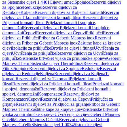
za Sistemske cijevi 1.4401
Cijevni umeci
Spojnice
Rezervni dijelovi
za Spojnice
Redukcije
Rezervni dijelovi za
Redukcije
Koljena
Rezervni dijelovi za Koljena
T-komadi
Rezervni
dijelovi za T-komadi
Prijelazni komadi, fiksni
Rezervni dijelovi za
Prijelazni komadi, fiksni
Prijelazni komadi i spojnice,
demontažni
Rezervni dijelovi za Prijelazni komadi i spojnice,
demontažni
Čepovi
Rezervni dijelovi za Čepovi
Priključci
Rezervni
dijelovi za Priključci
Pribor za Geberit Mapress inox
Rezervni
dijelovi za Pribor za Geberit Mapress inox
Zaštitne kape za krajeve
cijevi
Izolacije za priključke
Brtvila za cijevi i fitinge
Učvršćenja za
cijevi
Učvršćenja za priključke
Rezervni dijelovi za Učvršćenja za
priključke
Sistemske brtve
Set vijaka za prirubničke spojeve
Geberit
Mapress Therm
Sistemske cijevi Therm
Fitinzi
Rezervni dijelovi za
Fitinzi
Spojnice
Rezervni dijelovi za Spojnice
Redukcije
Rezervni
dijelovi za Redukcije
Koljena
Rezervni dijelovi za Koljena
T-
komadi
Rezervni dijelovi za T-komadi
Prijelazni komadi,
fiksni
Rezervni dijelovi za Prijelazni komadi, fiksni
Prijelazni komadi
i spojevi, demontažni
Rezervni dijelovi za Prijelazni komadi i
spojevi, demontažni
Kompenzatori
Rezervni dijelovi za
Kompenzatori
Čepovi
Rezervni dijelovi za Čepovi
Priključci za
grijanje
Rezervni dijelovi za Priključci za grijanje
Pribor za Geberit
Mapress Therm
Zaštitne kape za krajeve cijevi
Sistemske brtve
Set
vijaka za prirubničke spojeve
Učvršćenja za cijevi
Geberit Mapress
C-čelik
Geberit Mapress C-čelik
Rezervni dijelovi za Geberit
Mapress C-čelik
Sistemske cijevi 1.0034
Sistemske cijevi