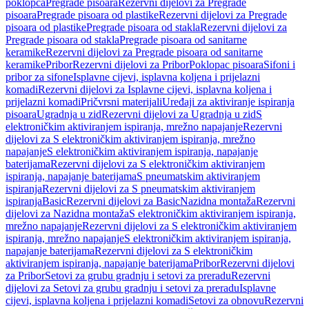
poklopca
Pregrade pisoara
Rezervni dijelovi za Pregrade
pisoara
Pregrade pisoara od plastike
Rezervni dijelovi za Pregrade
pisoara od plastike
Pregrade pisoara od stakla
Rezervni dijelovi za
Pregrade pisoara od stakla
Pregrade pisoara od sanitarne
keramike
Rezervni dijelovi za Pregrade pisoara od sanitarne
keramike
Pribor
Rezervni dijelovi za Pribor
Poklopac pisoara
Sifoni i
pribor za sifone
Isplavne cijevi, isplavna koljena i prijelazni
komadi
Rezervni dijelovi za Isplavne cijevi, isplavna koljena i
prijelazni komadi
Pričvrsni materijali
Uređaji za aktiviranje ispiranja
pisoara
Ugradnja u zid
Rezervni dijelovi za Ugradnja u zid
S
elektroničkim aktiviranjem ispiranja, mrežno napajanje
Rezervni
dijelovi za S elektroničkim aktiviranjem ispiranja, mrežno
napajanje
S elektroničkim aktiviranjem ispiranja, napajanje
baterijama
Rezervni dijelovi za S elektroničkim aktiviranjem
ispiranja, napajanje baterijama
S pneumatskim aktiviranjem
ispiranja
Rezervni dijelovi za S pneumatskim aktiviranjem
ispiranja
Basic
Rezervni dijelovi za Basic
Nazidna montaža
Rezervni
dijelovi za Nazidna montaža
S elektroničkim aktiviranjem ispiranja,
mrežno napajanje
Rezervni dijelovi za S elektroničkim aktiviranjem
ispiranja, mrežno napajanje
S elektroničkim aktiviranjem ispiranja,
napajanje baterijama
Rezervni dijelovi za S elektroničkim
aktiviranjem ispiranja, napajanje baterijama
Pribor
Rezervni dijelovi
za Pribor
Setovi za grubu gradnju i setovi za preradu
Rezervni
dijelovi za Setovi za grubu gradnju i setovi za preradu
Isplavne
cijevi, isplavna koljena i prijelazni komadi
Setovi za obnovu
Rezervni