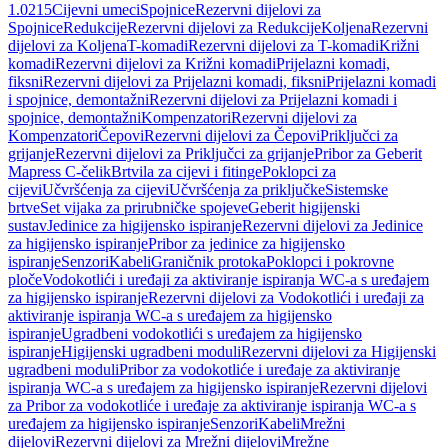
1.0215
Cijevni umeci
Spojnice
Rezervni dijelovi za
Spojnice
Redukcije
Rezervni dijelovi za Redukcije
Koljena
Rezervni
dijelovi za Koljena
T-komadi
Rezervni dijelovi za T-komadi
Križni
komadi
Rezervni dijelovi za Križni komadi
Prijelazni komadi,
fiksni
Rezervni dijelovi za Prijelazni komadi, fiksni
Prijelazni komadi
i spojnice, demontažni
Rezervni dijelovi za Prijelazni komadi i
spojnice, demontažni
Kompenzatori
Rezervni dijelovi za
Kompenzatori
Čepovi
Rezervni dijelovi za Čepovi
Priključci za
grijanje
Rezervni dijelovi za Priključci za grijanje
Pribor za Geberit
Mapress C-čelik
Brtvila za cijevi i fitinge
Poklopci za
cijevi
Učvršćenja za cijevi
Učvršćenja za priključke
Sistemske
brtve
Set vijaka za prirubničke spojeve
Geberit higijenski
sustav
Jedinice za higijensko ispiranje
Rezervni dijelovi za Jedinice
za higijensko ispiranje
Pribor za jedinice za higijensko
ispiranje
Senzori
Kabeli
Graničnik protoka
Poklopci i pokrovne
ploče
Vodokotlići i uređaji za aktiviranje ispiranja WC-a s uređajem
za higijensko ispiranje
Rezervni dijelovi za Vodokotlići i uređaji za
aktiviranje ispiranja WC-a s uređajem za higijensko
ispiranje
Ugradbeni vodokotlići s uređajem za higijensko
ispiranje
Higijenski ugradbeni moduli
Rezervni dijelovi za Higijenski
ugradbeni moduli
Pribor za vodokotliće i uređaje za aktiviranje
ispiranja WC-a s uređajem za higijensko ispiranje
Rezervni dijelovi
za Pribor za vodokotliće i uređaje za aktiviranje ispiranja WC-a s
uređajem za higijensko ispiranje
Senzori
Kabeli
Mrežni
dijelovi
Rezervni dijelovi za Mrežni dijelovi
Mrežne