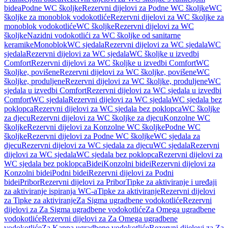
bidea
Podne WC školjke
Rezervni dijelovi za Podne WC školjke
WC
školjke za monoblok vodokotliće
Rezervni dijelovi za WC školjke za
monoblok vodokotliće
WC školjke
Rezervni dijelovi za WC
školjke
Nazidni vodokotlići za WC školjke od sanitarne
keramike
Monoblok
WC sjedala
Rezervni dijelovi za WC sjedala
WC
sjedala
Rezervni dijelovi za WC sjedala
WC školjke u izvedbi
Comfort
Rezervni dijelovi za WC školjke u izvedbi Comfort
WC
školjke, povišene
Rezervni dijelovi za WC školjke, povišene
WC
školjke, produljene
Rezervni dijelovi za WC školjke, produljene
WC
sjedala u izvedbi Comfort
Rezervni dijelovi za WC sjedala u izvedbi
Comfort
WC sjedala
Rezervni dijelovi za WC sjedala
WC sjedala bez
poklopca
Rezervni dijelovi za WC sjedala bez poklopca
WC školjke
za djecu
Rezervni dijelovi za WC školjke za djecu
Konzolne WC
školjke
Rezervni dijelovi za Konzolne WC školjke
Podne WC
školjke
Rezervni dijelovi za Podne WC školjke
WC sjedala za
djecu
Rezervni dijelovi za WC sjedala za djecu
WC sjedala
Rezervni
dijelovi za WC sjedala
WC sjedala bez poklopca
Rezervni dijelovi za
WC sjedala bez poklopca
Bidei
Konzolni bidei
Rezervni dijelovi za
Konzolni bidei
Podni bidei
Rezervni dijelovi za Podni
bidei
Pribor
Rezervni dijelovi za Pribor
Tipke za aktiviranje i uređaji
za aktiviranje ispiranja WC-a
Tipke za aktiviranje
Rezervni dijelovi
za Tipke za aktiviranje
Za Sigma ugradbene vodokotliće
Rezervni
dijelovi za Za Sigma ugradbene vodokotliće
Za Omega ugradbene
vodokotliće
Rezervni dijelovi za Za Omega ugradbene
vodokotliće
Za Kappa ugradbene vodokotliće
Rezervni dijelovi za Za