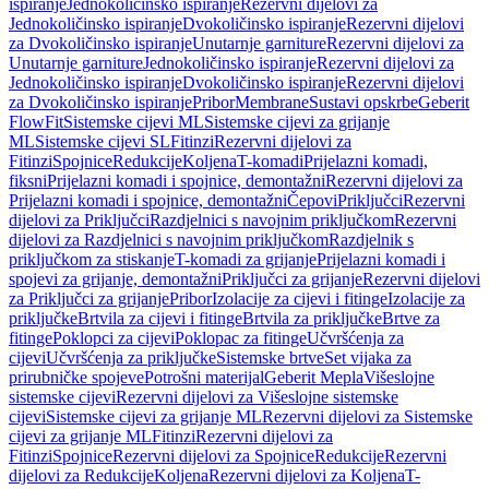
ispiranje
Jednokoličinsko ispiranje
Rezervni dijelovi za
Jednokoličinsko ispiranje
Dvokoličinsko ispiranje
Rezervni dijelovi
za Dvokoličinsko ispiranje
Unutarnje garniture
Rezervni dijelovi za
Unutarnje garniture
Jednokoličinsko ispiranje
Rezervni dijelovi za
Jednokoličinsko ispiranje
Dvokoličinsko ispiranje
Rezervni dijelovi
za Dvokoličinsko ispiranje
Pribor
Membrane
Sustavi opskrbe
Geberit
FlowFit
Sistemske cijevi ML
Sistemske cijevi za grijanje
ML
Sistemske cijevi SL
Fitinzi
Rezervni dijelovi za
Fitinzi
Spojnice
Redukcije
Koljena
T-komadi
Prijelazni komadi,
fiksni
Prijelazni komadi i spojnice, demontažni
Rezervni dijelovi za
Prijelazni komadi i spojnice, demontažni
Čepovi
Priključci
Rezervni
dijelovi za Priključci
Razdjelnici s navojnim priključkom
Rezervni
dijelovi za Razdjelnici s navojnim priključkom
Razdjelnik s
priključkom za stiskanje
T-komadi za grijanje
Prijelazni komadi i
spojevi za grijanje, demontažni
Priključci za grijanje
Rezervni dijelovi
za Priključci za grijanje
Pribor
Izolacije za cijevi i fitinge
Izolacije za
priključke
Brtvila za cijevi i fitinge
Brtvila za priključke
Brtve za
fitinge
Poklopci za cijevi
Poklopac za fitinge
Učvršćenja za
cijevi
Učvršćenja za priključke
Sistemske brtve
Set vijaka za
prirubničke spojeve
Potrošni materijal
Geberit Mepla
Višeslojne
sistemske cijevi
Rezervni dijelovi za Višeslojne sistemske
cijevi
Sistemske cijevi za grijanje ML
Rezervni dijelovi za Sistemske
cijevi za grijanje ML
Fitinzi
Rezervni dijelovi za
Fitinzi
Spojnice
Rezervni dijelovi za Spojnice
Redukcije
Rezervni
dijelovi za Redukcije
Koljena
Rezervni dijelovi za Koljena
T-