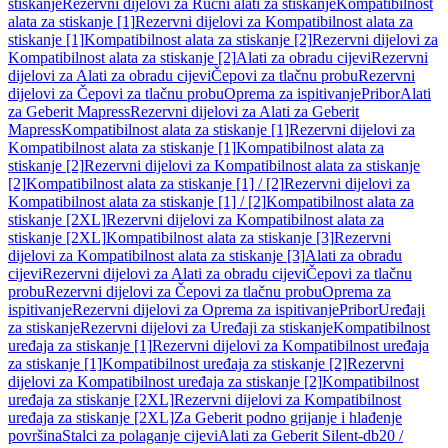
stiskanje
Rezervni dijelovi za Ručni alati za stiskanje
Kompatibilnost
alata za stiskanje [1]
Rezervni dijelovi za Kompatibilnost alata za
stiskanje [1]
Kompatibilnost alata za stiskanje [2]
Rezervni dijelovi za
Kompatibilnost alata za stiskanje [2]
Alati za obradu cijevi
Rezervni
dijelovi za Alati za obradu cijevi
Čepovi za tlačnu probu
Rezervni
dijelovi za Čepovi za tlačnu probu
Oprema za ispitivanje
Pribor
Alati
za Geberit Mapress
Rezervni dijelovi za Alati za Geberit
Mapress
Kompatibilnost alata za stiskanje [1]
Rezervni dijelovi za
Kompatibilnost alata za stiskanje [1]
Kompatibilnost alata za
stiskanje [2]
Rezervni dijelovi za Kompatibilnost alata za stiskanje
[2]
Kompatibilnost alata za stiskanje [1] / [2]
Rezervni dijelovi za
Kompatibilnost alata za stiskanje [1] / [2]
Kompatibilnost alata za
stiskanje [2XL]
Rezervni dijelovi za Kompatibilnost alata za
stiskanje [2XL]
Kompatibilnost alata za stiskanje [3]
Rezervni
dijelovi za Kompatibilnost alata za stiskanje [3]
Alati za obradu
cijevi
Rezervni dijelovi za Alati za obradu cijevi
Čepovi za tlačnu
probu
Rezervni dijelovi za Čepovi za tlačnu probu
Oprema za
ispitivanje
Rezervni dijelovi za Oprema za ispitivanje
Pribor
Uređaji
za stiskanje
Rezervni dijelovi za Uređaji za stiskanje
Kompatibilnost
uređaja za stiskanje [1]
Rezervni dijelovi za Kompatibilnost uređaja
za stiskanje [1]
Kompatibilnost uređaja za stiskanje [2]
Rezervni
dijelovi za Kompatibilnost uređaja za stiskanje [2]
Kompatibilnost
uređaja za stiskanje [2XL]
Rezervni dijelovi za Kompatibilnost
uređaja za stiskanje [2XL]
Za Geberit podno grijanje i hlađenje
površina
Stalci za polaganje cijevi
Alati za Geberit Silent-db20 /