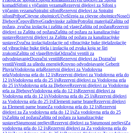
komadi
Sifoni s vijčanim vezama
Rezervni dijelovi za Sifoni s
vijčanim vezama
Spiralni sifoni
Rezervni dijelovi za Spiralni
sifoni
Pribor
Cijevne obujmice
Učvršćenja za cijevne obujmice
Noseći
žljebovi
Čepovi
Brtve
Građevinske zaštite
Potrošni materijal
Zaštita od
požara, zvučna izolacija i zaštita od vlage
Zaštita od požara
Rezervni
dijelovi za Zaštita od požara
Zaštita od požara za kanalizacijske
sustave
Rezervni dijelovi za Zaštita od požara za kanalizacijske
sustave
Zvučna izolacija
Izolacije od vibracijske buke tijela
Izolacije
od vibracijske buke tijela i izolacija od zvuka koja se širi
zrakom
Zaštita od vlage
Brtvila
Odzračni ventili za
odvodnjavanje
Dozračni ventili
Rezervni dijelovi za Dozračni
ventili
Ventili za uštedu energije
Krovno odvodnjavanje Geberit
Pluvia
Vodolovna grla
Rezervni dijelovi za Vodolovna
grla
Vodolovna grla do 12 l/s
Rezervni dijelovi za Vodolovna grla do
12 l/s
Vodolovna grla do 25 l/s
Rezervni dijelovi za Vodolovna grla
do 25 l/s
Vodolovna grla za žljebove
Rezervni dijelovi za Vodolovna
grla za žljebove
Vodolovna grla do 12 l/s
Rezervni dijelovi za
Vodolovna grla do 12 l/s
Vodolovna grla do 25 l/s
Rezervni dijelovi
za Vodolovna grla do 25 l/s
Elementi parne brane
Rezervni dijelovi
za Elementi parne brane
Za vodolovna grla do 12 l/s
Rezervni
dijelovi za Za vodolovna grla do 12 l/s
Za vodolovna grla do 25
l/s
Zaštita od požara
Zaštita od požara za kanalizacijske
sustave
Sigurnosni preljevi
Rezervni dijelovi za Sigurnosni preljevi
Za
vodolovna grla do 12 l/s
Rezervni dijelovi za Za vodolovna grla do