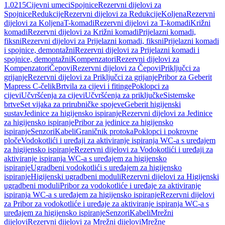
1.0215
Cijevni umeci
Spojnice
Rezervni dijelovi za
Spojnice
Redukcije
Rezervni dijelovi za Redukcije
Koljena
Rezervni
dijelovi za Koljena
T-komadi
Rezervni dijelovi za T-komadi
Križni
komadi
Rezervni dijelovi za Križni komadi
Prijelazni komadi,
fiksni
Rezervni dijelovi za Prijelazni komadi, fiksni
Prijelazni komadi
i spojnice, demontažni
Rezervni dijelovi za Prijelazni komadi i
spojnice, demontažni
Kompenzatori
Rezervni dijelovi za
Kompenzatori
Čepovi
Rezervni dijelovi za Čepovi
Priključci za
grijanje
Rezervni dijelovi za Priključci za grijanje
Pribor za Geberit
Mapress C-čelik
Brtvila za cijevi i fitinge
Poklopci za
cijevi
Učvršćenja za cijevi
Učvršćenja za priključke
Sistemske
brtve
Set vijaka za prirubničke spojeve
Geberit higijenski
sustav
Jedinice za higijensko ispiranje
Rezervni dijelovi za Jedinice
za higijensko ispiranje
Pribor za jedinice za higijensko
ispiranje
Senzori
Kabeli
Graničnik protoka
Poklopci i pokrovne
ploče
Vodokotlići i uređaji za aktiviranje ispiranja WC-a s uređajem
za higijensko ispiranje
Rezervni dijelovi za Vodokotlići i uređaji za
aktiviranje ispiranja WC-a s uređajem za higijensko
ispiranje
Ugradbeni vodokotlići s uređajem za higijensko
ispiranje
Higijenski ugradbeni moduli
Rezervni dijelovi za Higijenski
ugradbeni moduli
Pribor za vodokotliće i uređaje za aktiviranje
ispiranja WC-a s uređajem za higijensko ispiranje
Rezervni dijelovi
za Pribor za vodokotliće i uređaje za aktiviranje ispiranja WC-a s
uređajem za higijensko ispiranje
Senzori
Kabeli
Mrežni
dijelovi
Rezervni dijelovi za Mrežni dijelovi
Mrežne