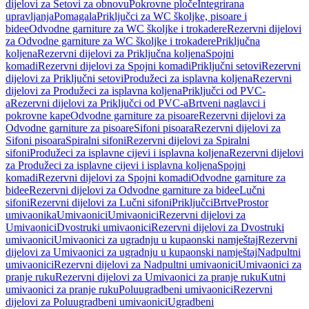
dijelovi za Setovi za obnovu
Pokrovne ploče
Integrirana
upravljanja
Pomagala
Priključci za WC školjke, pisoare i
bidee
Odvodne garniture za WC školjke i trokadere
Rezervni dijelovi
za Odvodne garniture za WC školjke i trokadere
Priključna
koljena
Rezervni dijelovi za Priključna koljena
Spojni
komadi
Rezervni dijelovi za Spojni komadi
Priključni setovi
Rezervni
dijelovi za Priključni setovi
Produžeci za isplavna koljena
Rezervni
dijelovi za Produžeci za isplavna koljena
Priključci od PVC-
a
Rezervni dijelovi za Priključci od PVC-a
Brtveni naglavci i
pokrovne kape
Odvodne garniture za pisoare
Rezervni dijelovi za
Odvodne garniture za pisoare
Sifoni pisoara
Rezervni dijelovi za
Sifoni pisoara
Spiralni sifoni
Rezervni dijelovi za Spiralni
sifoni
Produžeci za isplavne cijevi i isplavna koljena
Rezervni dijelovi
za Produžeci za isplavne cijevi i isplavna koljena
Spojni
komadi
Rezervni dijelovi za Spojni komadi
Odvodne garniture za
bidee
Rezervni dijelovi za Odvodne garniture za bidee
Lučni
sifoni
Rezervni dijelovi za Lučni sifoni
Priključci
Brtve
Prostor
umivaonika
Umivaonici
Umivaonici
Rezervni dijelovi za
Umivaonici
Dvostruki umivaonici
Rezervni dijelovi za Dvostruki
umivaonici
Umivaonici za ugradnju u kupaonski namještaj
Rezervni
dijelovi za Umivaonici za ugradnju u kupaonski namještaj
Nadpultni
umivaonici
Rezervni dijelovi za Nadpultni umivaonici
Umivaonici za
pranje ruku
Rezervni dijelovi za Umivaonici za pranje ruku
Kutni
umivaonici za pranje ruku
Poluugradbeni umivaonici
Rezervni
dijelovi za Poluugradbeni umivaonici
Ugradbeni