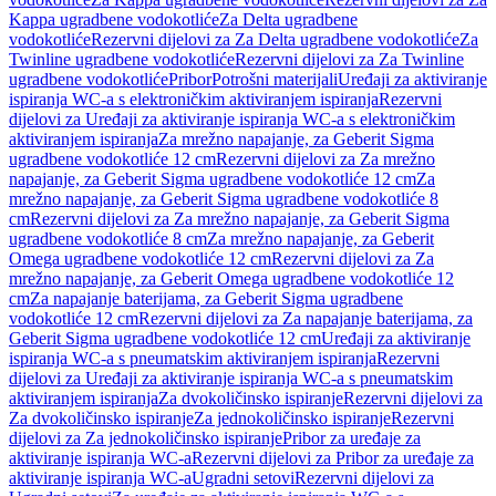
Kappa ugradbene vodokotliće
Za Delta ugradbene
vodokotliće
Rezervni dijelovi za Za Delta ugradbene vodokotliće
Za
Twinline ugradbene vodokotliće
Rezervni dijelovi za Za Twinline
ugradbene vodokotliće
Pribor
Potrošni materijali
Uređaji za aktiviranje
ispiranja WC-a s elektroničkim aktiviranjem ispiranja
Rezervni
dijelovi za Uređaji za aktiviranje ispiranja WC-a s elektroničkim
aktiviranjem ispiranja
Za mrežno napajanje, za Geberit Sigma
ugradbene vodokotliće 12 cm
Rezervni dijelovi za Za mrežno
napajanje, za Geberit Sigma ugradbene vodokotliće 12 cm
Za
mrežno napajanje, za Geberit Sigma ugradbene vodokotliće 8
cm
Rezervni dijelovi za Za mrežno napajanje, za Geberit Sigma
ugradbene vodokotliće 8 cm
Za mrežno napajanje, za Geberit
Omega ugradbene vodokotliće 12 cm
Rezervni dijelovi za Za
mrežno napajanje, za Geberit Omega ugradbene vodokotliće 12
cm
Za napajanje baterijama, za Geberit Sigma ugradbene
vodokotliće 12 cm
Rezervni dijelovi za Za napajanje baterijama, za
Geberit Sigma ugradbene vodokotliće 12 cm
Uređaji za aktiviranje
ispiranja WC-a s pneumatskim aktiviranjem ispiranja
Rezervni
dijelovi za Uređaji za aktiviranje ispiranja WC-a s pneumatskim
aktiviranjem ispiranja
Za dvokoličinsko ispiranje
Rezervni dijelovi za
Za dvokoličinsko ispiranje
Za jednokoličinsko ispiranje
Rezervni
dijelovi za Za jednokoličinsko ispiranje
Pribor za uređaje za
aktiviranje ispiranja WC-a
Rezervni dijelovi za Pribor za uređaje za
aktiviranje ispiranja WC-a
Ugradni setovi
Rezervni dijelovi za