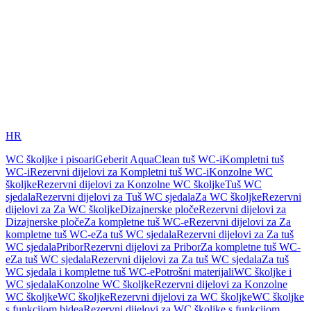
HR
WC školjke i pisoari
Geberit AquaClean tuš WC-i
Kompletni tuš
WC-i
Rezervni dijelovi za Kompletni tuš WC-i
Konzolne WC
školjke
Rezervni dijelovi za Konzolne WC školjke
Tuš WC
sjedala
Rezervni dijelovi za Tuš WC sjedala
Za WC školjke
Rezervni
dijelovi za Za WC školjke
Dizajnerske ploče
Rezervni dijelovi za
Dizajnerske ploče
Za kompletne tuš WC-e
Rezervni dijelovi za Za
kompletne tuš WC-e
Za tuš WC sjedala
Rezervni dijelovi za Za tuš
WC sjedala
Pribor
Rezervni dijelovi za Pribor
Za kompletne tuš WC-
e
Za tuš WC sjedala
Rezervni dijelovi za Za tuš WC sjedala
Za tuš
WC sjedala i kompletne tuš WC-e
Potrošni materijali
WC školjke i
WC sjedala
Konzolne WC školjke
Rezervni dijelovi za Konzolne
WC školjke
WC školjke
Rezervni dijelovi za WC školjke
WC školjke
s funkcijom bidea
Rezervni dijelovi za WC školjke s funkcijom