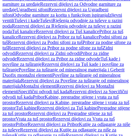
garniture za uređaje
Rezervni dijelovi za Odvodne garniture za
uređaje
Ugradbeni sifoni
Rezervni dijelovi za Ugradbeni
sifoni
Odvodne garniture za korita s funkcijom ispiranja
Izljevni
ventili
Tuševi i kade
Tuševi
Rješenja odvodnje za tuševe u razini
poda
Rezervni dijelovi za Rješenja odvodnje za tuševe u razini
poda
Tuš kanalice
Rezervni dijelovi za Tuš kanalice
Pribor za tuš
kanalice
Rezervni dijelovi za Pribor za tuš kanalice
Podni sifoni za
tuš
Rezervni dijelovi za Podni sifoni za tuš
Pribor za podne sifone za
tuš
Rezervni dijelovi za Pribor za podne sifone za tuš
Zidni
odvodi
Rezervni dijelovi za Zidni odvodi
Pribor za zidne
odvode
Rezervni dijelovi za Pribor za zidne odvode
Tuš kade i
površine za tuširanje
Rezervni dijelovi za Tuš kade i površine za
tuširanje
Površine za tuširanje od mineralnog materijala i Geberit
Duofix montažni elementi
Površine za tuširanje od mineralnog
materijala
Rezervni dijelovi za Površine za tuširanje od mineralnog
materijala
Montažni elementi
Rezervni dijelovi za Montažni
elementi
Specifični odvodi tuš kada
Rezervni dijelovi za Specifični
odvodi tuš kada
Pribor
Kabine, pregradne stijene i vrata za tuš
prostor
Rezervni dijelovi za Kabine, pregradne stijene i vrata za tuš
prostor
Tuš kabine
Rezervni dijelovi za Tuš kabine
Pregradne stijene
za tuš prostor
Rezervni dijelovi za Pregradne stijene za tuš
prostor
Vrata za tuš prostor
Rezervni dijelovi za Vrata za tuš
prostor
Pribor
Rezervni dijelovi za Pribor
Kutije za odlaganje za niše
za tuševe
Rezervni dijelovi za Kutije za odlaganje za niše za
tuševe
Kutije za odlaganje za niše
Rezervni dijelovi za Kutije za