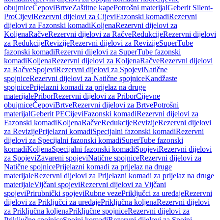
obujmice
Čepovi
Brtve
Zaštitne kape
Potrošni materijal
Geberit Silent-
Pro
Cijevi
Rezervni dijelovi za Cijevi
Fazonski komadi
Rezervni
dijelovi za Fazonski komadi
Koljena
Rezervni dijelovi za
Koljena
Račve
Rezervni dijelovi za Račve
Redukcije
Rezervni dijelovi
za Redukcije
Revizije
Rezervni dijelovi za Revizije
SuperTube
fazonski komadi
Rezervni dijelovi za SuperTube fazonski
komadi
Koljena
Rezervni dijelovi za Koljena
Račve
Rezervni dijelovi
za Račve
Spojevi
Rezervni dijelovi za Spojevi
Natične
spojnice
Rezervni dijelovi za Natične spojnice
Kandžaste
spojnice
Prijelazni komadi za prijelaz na druge
materijale
Pribor
Rezervni dijelovi za Pribor
Cijevne
obujmice
Čepovi
Brtve
Rezervni dijelovi za Brtve
Potrošni
materijal
Geberit PE
Cijevi
Fazonski komadi
Rezervni dijelovi za
Fazonski komadi
Koljena
Račve
Redukcije
Revizije
Rezervni dijelovi
za Revizije
Prijelazni komadi
Specijalni fazonski komadi
Rezervni
dijelovi za Specijalni fazonski komadi
SuperTube fazonski
komadi
Koljena
Specijalni fazonski komadi
Spojevi
Rezervni dijelovi
za Spojevi
Zavareni spojevi
Natične spojnice
Rezervni dijelovi za
Natične spojnice
Prijelazni komadi za prijelaz na druge
materijale
Rezervni dijelovi za Prijelazni komadi za prijelaz na druge
materijale
Vijčani spojevi
Rezervni dijelovi za Vijčani
spojevi
Prirubnički spojevi
Rubne veze
Priključci za uređaje
Rezervni
dijelovi za Priključci za uređaje
Priključna koljena
Rezervni dijelovi
za Priključna koljena
Priključne spojnice
Rezervni dijelovi za
Priključne spojnice
Spojni komadi
Rezervni dijelovi za Spojni