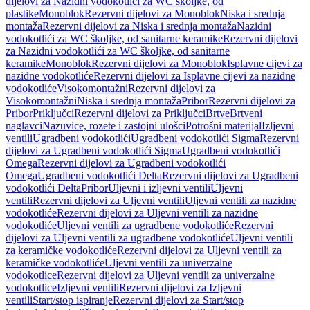
dijelovi za Nazidni vodokotlići za WC školjke, od
plastike
Monoblok
Rezervni dijelovi za Monoblok
Niska i srednja
montaža
Rezervni dijelovi za Niska i srednja montaža
Nazidni
vodokotlići za WC školjke, od sanitarne keramike
Rezervni dijelovi
za Nazidni vodokotlići za WC školjke, od sanitarne
keramike
Monoblok
Rezervni dijelovi za Monoblok
Isplavne cijevi za
nazidne vodokotliće
Rezervni dijelovi za Isplavne cijevi za nazidne
vodokotliće
Visokomontažni
Rezervni dijelovi za
Visokomontažni
Niska i srednja montaža
Pribor
Rezervni dijelovi za
Pribor
Priključci
Rezervni dijelovi za Priključci
Brtve
Brtveni
naglavci
Nazuvice, rozete i zastojni ulošci
Potrošni materijal
Izljevni
ventili
Ugradbeni vodokotlići
Ugradbeni vodokotlići Sigma
Rezervni
dijelovi za Ugradbeni vodokotlići Sigma
Ugradbeni vodokotlići
Omega
Rezervni dijelovi za Ugradbeni vodokotlići
Omega
Ugradbeni vodokotlići Delta
Rezervni dijelovi za Ugradbeni
vodokotlići Delta
Pribor
Uljevni i izljevni ventili
Uljevni
ventili
Rezervni dijelovi za Uljevni ventili
Uljevni ventili za nazidne
vodokotliće
Rezervni dijelovi za Uljevni ventili za nazidne
vodokotliće
Uljevni ventili za ugradbene vodokotliće
Rezervni
dijelovi za Uljevni ventili za ugradbene vodokotliće
Uljevni ventili
za keramičke vodokotliće
Rezervni dijelovi za Uljevni ventili za
keramičke vodokotliće
Uljevni ventili za univerzalne
vodokotlice
Rezervni dijelovi za Uljevni ventili za univerzalne
vodokotlice
Izljevni ventili
Rezervni dijelovi za Izljevni
ventili
Start/stop ispiranje
Rezervni dijelovi za Start/stop