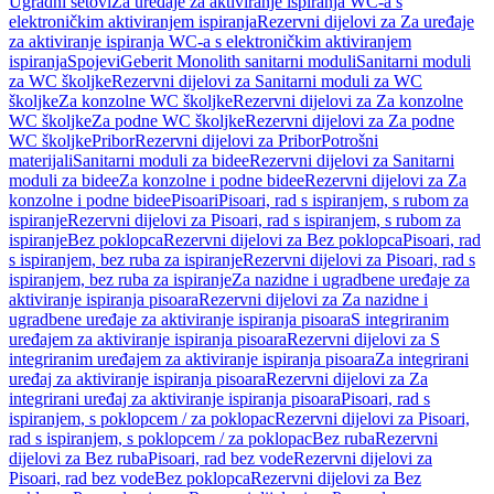
Ugradni setovi
Za uređaje za aktiviranje ispiranja WC-a s
elektroničkim aktiviranjem ispiranja
Rezervni dijelovi za Za uređaje
za aktiviranje ispiranja WC-a s elektroničkim aktiviranjem
ispiranja
Spojevi
Geberit Monolith sanitarni moduli
Sanitarni moduli
za WC školjke
Rezervni dijelovi za Sanitarni moduli za WC
školjke
Za konzolne WC školjke
Rezervni dijelovi za Za konzolne
WC školjke
Za podne WC školjke
Rezervni dijelovi za Za podne
WC školjke
Pribor
Rezervni dijelovi za Pribor
Potrošni
materijali
Sanitarni moduli za bidee
Rezervni dijelovi za Sanitarni
moduli za bidee
Za konzolne i podne bidee
Rezervni dijelovi za Za
konzolne i podne bidee
Pisoari
Pisoari, rad s ispiranjem, s rubom za
ispiranje
Rezervni dijelovi za Pisoari, rad s ispiranjem, s rubom za
ispiranje
Bez poklopca
Rezervni dijelovi za Bez poklopca
Pisoari, rad
s ispiranjem, bez ruba za ispiranje
Rezervni dijelovi za Pisoari, rad s
ispiranjem, bez ruba za ispiranje
Za nazidne i ugradbene uređaje za
aktiviranje ispiranja pisoara
Rezervni dijelovi za Za nazidne i
ugradbene uređaje za aktiviranje ispiranja pisoara
S integriranim
uređajem za aktiviranje ispiranja pisoara
Rezervni dijelovi za S
integriranim uređajem za aktiviranje ispiranja pisoara
Za integrirani
uređaj za aktiviranje ispiranja pisoara
Rezervni dijelovi za Za
integrirani uređaj za aktiviranje ispiranja pisoara
Pisoari, rad s
ispiranjem, s poklopcem / za poklopac
Rezervni dijelovi za Pisoari,
rad s ispiranjem, s poklopcem / za poklopac
Bez ruba
Rezervni
dijelovi za Bez ruba
Pisoari, rad bez vode
Rezervni dijelovi za
Pisoari, rad bez vode
Bez poklopca
Rezervni dijelovi za Bez