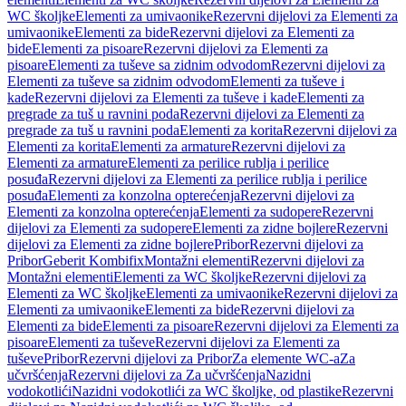
WC školjke
Elementi za umivaonike
Rezervni dijelovi za Elementi za
umivaonike
Elementi za bide
Rezervni dijelovi za Elementi za
bide
Elementi za pisoare
Rezervni dijelovi za Elementi za
pisoare
Elementi za tuševe sa zidnim odvodom
Rezervni dijelovi za
Elementi za tuševe sa zidnim odvodom
Elementi za tuševe i
kade
Rezervni dijelovi za Elementi za tuševe i kade
Elementi za
pregrade za tuš u ravnini poda
Rezervni dijelovi za Elementi za
pregrade za tuš u ravnini poda
Elementi za korita
Rezervni dijelovi za
Elementi za korita
Elementi za armature
Rezervni dijelovi za
Elementi za armature
Elementi za perilice rublja i perilice
posuđa
Rezervni dijelovi za Elementi za perilice rublja i perilice
posuđa
Elementi za konzolna opterećenja
Rezervni dijelovi za
Elementi za konzolna opterećenja
Elementi za sudopere
Rezervni
dijelovi za Elementi za sudopere
Elementi za zidne bojlere
Rezervni
dijelovi za Elementi za zidne bojlere
Pribor
Rezervni dijelovi za
Pribor
Geberit Kombifix
Montažni elementi
Rezervni dijelovi za
Montažni elementi
Elementi za WC školjke
Rezervni dijelovi za
Elementi za WC školjke
Elementi za umivaonike
Rezervni dijelovi za
Elementi za umivaonike
Elementi za bide
Rezervni dijelovi za
Elementi za bide
Elementi za pisoare
Rezervni dijelovi za Elementi za
pisoare
Elementi za tuševe
Rezervni dijelovi za Elementi za
tuševe
Pribor
Rezervni dijelovi za Pribor
Za elemente WC-a
Za
učvršćenja
Rezervni dijelovi za Za učvršćenja
Nazidni
vodokotlići
Nazidni vodokotlići za WC školjke, od plastike
Rezervni