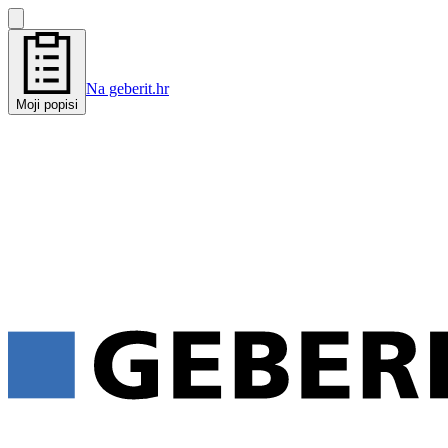
Na geberit.hr
Moji popisi