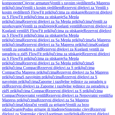
komponente
Cijevne armature
Ventili s ravnim sjedištem
Sa Mapress
priključcima
Ventili s kosim sjedištem
Rezervni dijelovi za Ventili s
kosim sjedištem
S FlowFit priključcima za stiskanje
Rezervni dijelovi
za S FlowFit priključcima za stiskanje
Sa Mepla
priključcima
Rezervni dijelovi za Sa Mepla priključcima
Ventili za
uzorkovanje
Ventili za pražnjenje
Kuglasti ventili
Rezervni dijelovi za
Kuglasti ventili
S FlowFit priključcima za stiskanje
Rezervni dijelovi
za S FlowFit priključcima za stiskanje
Sa Mepla
priključcima
Rezervni dijelovi za Sa Mepla priključcima
Sa Mapress
priključcima
Rezervni dijelovi za Sa Mapress priključcima
Kuglasti
ventili za ugradnju u zid
Rezervni dijelovi za Kuglasti ventili za
ugradnju u zid
S FlowFit priključcima za stiskanje
Rezervni dijelovi
za S FlowFit priključcima za stiskanje
Sa Mepla
priključcima
Rezervni dijelovi za Sa Mepla priključcima
S
priključcima Compact
Rezervni dijelovi za S priključcima
Compact
Sa Mapress priključcima
Rezervni dijelovi za Sa Mapress
priključcima
S navojnim priključcima
Rezervni dijelovi za S
navojnim priključcima
Zaporne i razdjelne jedinice za ugradnju u
zid
Rezervni dijelovi za Zaporne i razdjelne jedinice za ugradnju u
zid
S priključcima Compact
Rezervni dijelovi za S priključcima
Compact
Nepovratni ventili
Rezervni dijelovi za Nepovratni ventili
Sa
Mapress priključcima
Rezervni dijelovi za Sa Mapress
priključcima
Odzračni ventili za grijanje
Ventili za brzo
odzračivanje
Podno grijanje ili hlađenje
Sistemske cijevi
Rezervni
dijelovi za Sistemske cijevi
Asortiman razdjelnika
Rezervni dijelovi