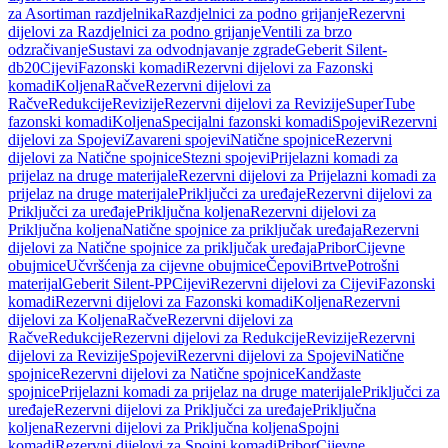
za Asortiman razdjelnika
Razdjelnici za podno grijanje
Rezervni
dijelovi za Razdjelnici za podno grijanje
Ventili za brzo
odzračivanje
Sustavi za odvodnjavanje zgrade
Geberit Silent-
db20
Cijevi
Fazonski komadi
Rezervni dijelovi za Fazonski
komadi
Koljena
Račve
Rezervni dijelovi za
Račve
Redukcije
Revizije
Rezervni dijelovi za Revizije
SuperTube
fazonski komadi
Koljena
Specijalni fazonski komadi
Spojevi
Rezervni
dijelovi za Spojevi
Zavareni spojevi
Natične spojnice
Rezervni
dijelovi za Natične spojnice
Stezni spojevi
Prijelazni komadi za
prijelaz na druge materijale
Rezervni dijelovi za Prijelazni komadi za
prijelaz na druge materijale
Priključci za uređaje
Rezervni dijelovi za
Priključci za uređaje
Priključna koljena
Rezervni dijelovi za
Priključna koljena
Natične spojnice za priključak uređaja
Rezervni
dijelovi za Natične spojnice za priključak uređaja
Pribor
Cijevne
obujmice
Učvršćenja za cijevne obujmice
Čepovi
Brtve
Potrošni
materijal
Geberit Silent-PP
Cijevi
Rezervni dijelovi za Cijevi
Fazonski
komadi
Rezervni dijelovi za Fazonski komadi
Koljena
Rezervni
dijelovi za Koljena
Račve
Rezervni dijelovi za
Račve
Redukcije
Rezervni dijelovi za Redukcije
Revizije
Rezervni
dijelovi za Revizije
Spojevi
Rezervni dijelovi za Spojevi
Natične
spojnice
Rezervni dijelovi za Natične spojnice
Kandžaste
spojnice
Prijelazni komadi za prijelaz na druge materijale
Priključci za
uređaje
Rezervni dijelovi za Priključci za uređaje
Priključna
koljena
Rezervni dijelovi za Priključna koljena
Spojni
komadi
Rezervni dijelovi za Spojni komadi
Pribor
Cijevne