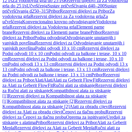
12 l/s
Za vodolovna grla do 25 l/s
Rezervni dijelovi za Za vodolovna
grla do 25 l/s
Učvršćenja
Sustav pričvršćivanja d40–200
Sustav
pričvršćivanja d250–315
Pribor
Rezervni dijelovi za Pribor
Za
vodolovna grla
Rezervni dijelovi za Za vodolovna grla
Za
učvršćenja
Konvencionalno krovno odvodnjavanje
Vodolovna
grla
Rezervni dijelovi za Vodolovna grla
Elementi parne
brane
Rezervni dijelovi za Elementi parne brane
Pribor
Rezervni
dijelovi za Pribor
Podna odvodnja
Odvodnjavanje unutarnjih i
vanjskih površina
Rezervni dijelovi za Odvodnjavanje unutarnjih i
vanjskih površina
Podni odvodi 10 x 10 cm
Rezervni dijelovi za
Podni odvodi 10 x 10 cm
Podni odvodi za balkone i terase, 10 x 10
cm
Rezervni dijelovi za Podni odvodi za balkone i terase, 10 x 10
cm
Podni odvodi 13 x 13 cm
Rezervni dijelovi za Podni odvodi 13 x
13 cm
Podni odvodi za balkone i terase, 13 x 13 cm
Rezervni dijelovi
za Podni odvodi za balkone i terase, 13 x 13 cm
Pribor
Rezervni
dijelovi za Pribor
Alati
Alati
Alati za Geberit FlowFit
Rezervni dijelovi
za Alati za Geberit FlowFit
Ručni alati za stiskanje
Rezervni dijelovi
za Ručni alati za stiskanje
Kompatibilnost alata za stiskanje
[1]
Rezervni dijelovi za Kompatibilnost alata za stiskanje
[1]
Kompatibilnost alata za stiskanje [2]
Rezervni dijelovi za
Kompatibilnost alata za stiskanje [2]
Alati za obradu cijevi
Rezervni
dijelovi za Alati za obradu cijevi
Čepovi za tlačnu probu
Rezervni
dijelovi za Čepovi za tlačnu probu
Oprema za ispitivanje
Uređaji za
stiskanje s alatima
Pribor
Rezervni dijelovi za Pribor
Alati za Geberit
Mepla
Rezervni dijelovi za Alati za Geberit Mepla
Ručni alati za