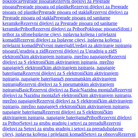
poklopca
Pregrade pisoara
Rezervni dijelovi za Pregrade
pisoara
Pregrade pisoara od plastike
Rezervni dijelovi za Pregrade
pisoara od plastike
Pregrade pisoara od stakla
Rezervni dijelovi za
Pregrade pisoara od stakla
Pregrade pisoara od sanitarne
keramike
Rezervni dijelovi za Pregrade pisoara od sanitarne
keramike
Pribor
Rezervni dijelovi za Pribor
Poklopac pisoara
Sifoni i
pribor za sifone
Isplavne cijevi, isplavna koljena i prijelazni
komadi
Rezervni dijelovi za Isplavne cijevi, isplavna koljena i
prijelazni komadi
Pričvrsni materijali
Uređaji za aktiviranje ispiranja
pisoara
Ugradnja u zid
Rezervni dijelovi za Ugradnja u zid
S
elektroničkim aktiviranjem ispiranja, mrežno napajanje
Rezervni
dijelovi za S elektroničkim aktiviranjem ispiranja, mrežno
napajanje
S elektroničkim aktiviranjem ispiranja, napajanje
baterijama
Rezervni dijelovi za S elektroničkim aktiviranjem
ispiranja, napajanje baterijama
S pneumatskim aktiviranjem
ispiranja
Rezervni dijelovi za S pneumatskim aktiviranjem
ispiranja
Basic
Rezervni dijelovi za Basic
Nazidna montaža
Rezervni
dijelovi za Nazidna montaža
S elektroničkim aktiviranjem ispiranja,
mrežno napajanje
Rezervni dijelovi za S elektroničkim aktiviranjem
ispiranja, mrežno napajanje
S elektroničkim aktiviranjem ispiranja,
napajanje baterijama
Rezervni dijelovi za S elektroničkim
aktiviranjem ispiranja, napajanje baterijama
Pribor
Rezervni dijelovi
za Pribor
Setovi za grubu gradnju i setovi za preradu
Rezervni
dijelovi za Setovi za grubu gradnju i setovi za preradu
Isplavne
cijevi, isplavna koljena i prijelazni komadi
Setovi za obnovu
Rezervni