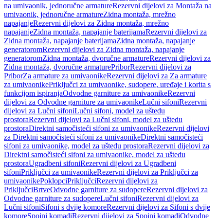
na umivaonik, jednoručne armature
Rezervni dijelovi za Montaža na
umivaonik, jednoručne armature
Zidna montaža, mrežno
napajanje
Rezervni dijelovi za Zidna montaža, mrežno
napajanje
Zidna montaža, napajanje baterijama
Rezervni dijelovi za
Zidna montaža, napajanje baterijama
Zidna montaža, napajanje
generatorom
Rezervni dijelovi za Zidna montaža, napajanje
generatorom
Zidna montaža, dvoručne armature
Rezervni dijelovi za
Zidna montaža, dvoručne armature
Pribor
Rezervni dijelovi za
Pribor
Za armature za umivaonike
Rezervni dijelovi za Za armature
za umivaonike
Priključci za umivaonike, sudopere, uređaje i korita s
funkcijom ispiranja
Odvodne garniture za umivaonike
Rezervni
dijelovi za Odvodne garniture za umivaonike
Lučni sifoni
Rezervni
dijelovi za Lučni sifoni
Lučni sifoni, model za uštedu
prostora
Rezervni dijelovi za Lučni sifoni, model za uštedu
prostora
Direktni samočisteći sifoni za umivaonike
Rezervni dijelovi
za Direktni samočisteći sifoni za umivaonike
Direktni samočisteći
sifoni za umivaonike, model za uštedu prostora
Rezervni dijelovi za
Direktni samočisteći sifoni za umivaonike, model za uštedu
prostora
Ugradbeni sifoni
Rezervni dijelovi za Ugradbeni
sifoni
Priključci za umivaonike
Rezervni dijelovi za Priključci za
umivaonike
Poklopci
Priključci
Rezervni dijelovi za
Priključci
Brtve
Odvodne garniture za sudopere
Rezervni dijelovi za
Odvodne garniture za sudopere
Lučni sifoni
Rezervni dijelovi za
Lučni sifoni
Sifoni s dvije komore
Rezervni dijelovi za Sifoni s dvije
komore
Spojni komadi
Rezervni dijelovi za Spojni komadi
Odvodne