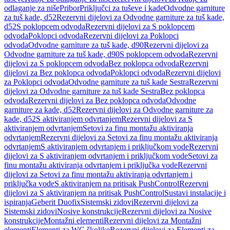
odlaganje za niše
Pribor
Priključci za tuševe i kade
Odvodne garniture
za tuš kade, d52
Rezervni dijelovi za Odvodne garniture za tuš kade,
d52
S poklopcem odvoda
Rezervni dijelovi za S poklopcem
odvoda
Poklopci odvoda
Rezervni dijelovi za Poklopci
odvoda
Odvodne garniture za tuš kade, d90
Rezervni dijelovi za
Odvodne garniture za tuš kade, d90
S poklopcem odvoda
Rezervni
dijelovi za S poklopcem odvoda
Bez poklopca odvoda
Rezervni
dijelovi za Bez poklopca odvoda
Poklopci odvoda
Rezervni dijelovi
za Poklopci odvoda
Odvodne garniture za tuš kade Sestra
Rezervni
dijelovi za Odvodne garniture za tuš kade Sestra
Bez poklopca
odvoda
Rezervni dijelovi za Bez poklopca odvoda
Odvodne
garniture za kade, d52
Rezervni dijelovi za Odvodne garniture za
kade, d52
S aktiviranjem odvrtanjem
Rezervni dijelovi za S
aktiviranjem odvrtanjem
Setovi za finu montažu aktiviranja
odvrtanjem
Rezervni dijelovi za Setovi za finu montažu aktiviranja
odvrtanjem
S aktiviranjem odvrtanjem i priključkom vode
Rezervni
dijelovi za S aktiviranjem odvrtanjem i priključkom vode
Setovi za
finu montažu aktiviranja odvrtanjem i priključka vode
Rezervni
dijelovi za Setovi za finu montažu aktiviranja odvrtanjem i
priključka vode
S aktiviranjem na pritisak PushControl
Rezervni
dijelovi za S aktiviranjem na pritisak PushControl
Sustavi instalacije i
ispiranja
Geberit Duofix
Sistemski zidovi
Rezervni dijelovi za
Sistemski zidovi
Nosive konstrukcije
Rezervni dijelovi za Nosive
konstrukcije
Montažni elementi
Rezervni dijelovi za Montažni
elementi
Elementi za WC školjke
Rezervni dijelovi za Elementi za