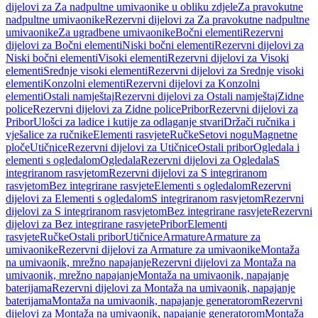
dijelovi za Za nadpultne umivaonike u obliku zdjele
Za pravokutne
nadpultne umivaonike
Rezervni dijelovi za Za pravokutne nadpultne
umivaonike
Za ugradbene umivaonike
Bočni elementi
Rezervni
dijelovi za Bočni elementi
Niski bočni elementi
Rezervni dijelovi za
Niski bočni elementi
Visoki elementi
Rezervni dijelovi za Visoki
elementi
Srednje visoki elementi
Rezervni dijelovi za Srednje visoki
elementi
Konzolni elementi
Rezervni dijelovi za Konzolni
elementi
Ostali namještaj
Rezervni dijelovi za Ostali namještaj
Zidne
police
Rezervni dijelovi za Zidne police
Pribor
Rezervni dijelovi za
Pribor
Ulošci za ladice i kutije za odlaganje stvari
Držači ručnika i
vješalice za ručnike
Elementi rasvjete
Ručke
Setovi nogu
Magnetne
ploče
Utičnice
Rezervni dijelovi za Utičnice
Ostali pribor
Ogledala i
elementi s ogledalom
Ogledala
Rezervni dijelovi za Ogledala
S
integriranom rasvjetom
Rezervni dijelovi za S integriranom
rasvjetom
Bez integrirane rasvjete
Elementi s ogledalom
Rezervni
dijelovi za Elementi s ogledalom
S integriranom rasvjetom
Rezervni
dijelovi za S integriranom rasvjetom
Bez integrirane rasvjete
Rezervni
dijelovi za Bez integrirane rasvjete
Pribor
Elementi
rasvjete
Ručke
Ostali pribor
Utičnice
Armature
Armature za
umivaonike
Rezervni dijelovi za Armature za umivaonike
Montaža
na umivaonik, mrežno napajanje
Rezervni dijelovi za Montaža na
umivaonik, mrežno napajanje
Montaža na umivaonik, napajanje
baterijama
Rezervni dijelovi za Montaža na umivaonik, napajanje
baterijama
Montaža na umivaonik, napajanje generatorom
Rezervni
dijelovi za Montaža na umivaonik, napajanje generatorom
Montaža