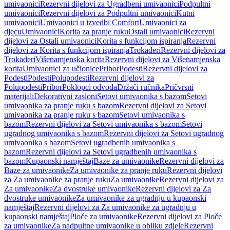
umivaonici
Rezervni dijelovi za Ugradbeni umivaonici
Podpultni
umivaonici
Rezervni dijelovi za Podpultni umivaonici
Kutni
umivaonici
Umivaonici u izvedbi Comfort
Umivaonici za
djecu
Umivaonici
Korita za pranje ruku
Ostali umivaonici
Rezervni
dijelovi za Ostali umivaonici
Korita s funkcijom ispiranja
Rezervni
dijelovi za Korita s funkcijom ispiranja
Trokaderi
Rezervni dijelovi za
Trokaderi
Višenamjenska korita
Rezervni dijelovi za Višenamjenska
korita
Umivaonici za učionice
Pribor
Podesti
Rezervni dijelovi za
Podesti
Podesti
Polupodesti
Rezervni dijelovi za
Polupodesti
Pribor
Poklopci odvoda
Držači ručnika
Pričvrsni
materijali
Dekorativni zasloni
Setovi umivaonika s bazom
Setovi
umivaonika za pranje ruku s bazom
Rezervni dijelovi za Setovi
umivaonika za pranje ruku s bazom
Setovi umivaonika s
bazom
Rezervni dijelovi za Setovi umivaonika s bazom
Setovi
ugradnog umivaonika s bazom
Rezervni dijelovi za Setovi ugradnog
umivaonika s bazom
Setovi ugradbenih umivaonika s
bazom
Rezervni dijelovi za Setovi ugradbenih umivaonika s
bazom
Kupaonski namještaj
Baze za umivaonike
Rezervni dijelovi za
Baze za umivaonike
Za umivaonike za pranje ruku
Rezervni dijelovi
za Za umivaonike za pranje ruku
Za umivaonike
Rezervni dijelovi za
Za umivaonike
Za dvostruke umivaonike
Rezervni dijelovi za Za
dvostruke umivaonike
Za umivaonike za ugradnju u kupaonski
namještaj
Rezervni dijelovi za Za umivaonike za ugradnju u
kupaonski namještaj
Ploče za umivaonike
Rezervni dijelovi za Ploče
za umivaonike
Za nadpultne umivaonike u obliku zdjele
Rezervni