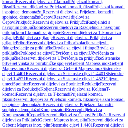
komadi
Rezervni dijelovi za T-komadi
Prijelazni komadi,
fiksni
Rezervni dijelovi za Prijelazni komadi, fiksni
Prijelazni komadi
i spojnice, demontažni
Rezervni dijelovi za Prijelazni komadi i
spojnice, demontažni
Čepovi
Rezervni dijelovi za
Čepovi
Priključci
Rezervni dijelovi za Priključci
Razdjelnici s
navojnim priključkom
Rezervni dijelovi za Razdjelnici s navojnim
priključkom
T-komadi za grijanje
Rezervni dijelovi za T-komadi za
grijanje
Priključci za grijanje
Rezervni dijelovi za Priključci za
grijanje
Pribor
Rezervni dijelovi za Pribor
Izolacije za cijevi i
fitinge
Izolacije za priključke
Brtvila za cijevi i fitinge
Brtvila za
priključke
Poklopci za cijevi
Učvršćenja za cijevi
Učvršćenja za
priključke
Rezervni dijelovi za Učvršćenja za priključke
Sistemske
brtve
Set vijaka za prirubničke spojeve
Geberit Mapress inox
Geberit
Mapress inox
Rezervni dijelovi za Geberit Mapress inox
Sistemske
cijevi 1.4401
Rezervni dijelovi za Sistemske cijevi 1.4401
Sistemske
cijevi 1.4521
Rezervni dijelovi za Sistemske cijevi 1.4521
Cijevni
umeci
Spojnice
Rezervni dijelovi za Spojnice
Redukcije
Rezervni
dijelovi za Redukcije
Koljena
Rezervni dijelovi za Koljena
T-
komadi
Rezervni dijelovi za T-komadi
Prijelazni komadi,
fiksni
Rezervni dijelovi za Prijelazni komadi, fiksni
Prijelazni komadi
i spojnice, demontažni
Rezervni dijelovi za Prijelazni komadi i
spojnice, demontažni
Kompenzatori
Rezervni dijelovi za
Kompenzatori
Čepovi
Rezervni dijelovi za Čepovi
Priključci
Rezervni
dijelovi za Priključci
Geberit Mapress inox, plin
Rezervni dijelovi za
Geberit Mapress inox, plin
Sistemske cijevi 1.4401
Rezervni dijelovi