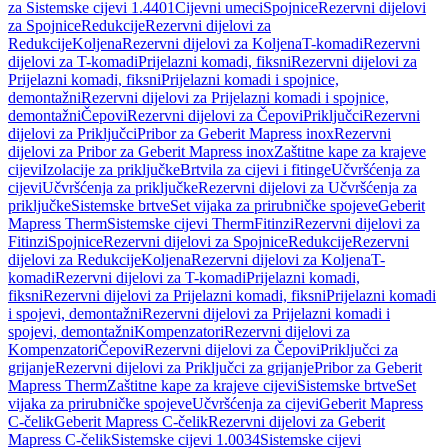
za Sistemske cijevi 1.4401
Cijevni umeci
Spojnice
Rezervni dijelovi
za Spojnice
Redukcije
Rezervni dijelovi za
Redukcije
Koljena
Rezervni dijelovi za Koljena
T-komadi
Rezervni
dijelovi za T-komadi
Prijelazni komadi, fiksni
Rezervni dijelovi za
Prijelazni komadi, fiksni
Prijelazni komadi i spojnice,
demontažni
Rezervni dijelovi za Prijelazni komadi i spojnice,
demontažni
Čepovi
Rezervni dijelovi za Čepovi
Priključci
Rezervni
dijelovi za Priključci
Pribor za Geberit Mapress inox
Rezervni
dijelovi za Pribor za Geberit Mapress inox
Zaštitne kape za krajeve
cijevi
Izolacije za priključke
Brtvila za cijevi i fitinge
Učvršćenja za
cijevi
Učvršćenja za priključke
Rezervni dijelovi za Učvršćenja za
priključke
Sistemske brtve
Set vijaka za prirubničke spojeve
Geberit
Mapress Therm
Sistemske cijevi Therm
Fitinzi
Rezervni dijelovi za
Fitinzi
Spojnice
Rezervni dijelovi za Spojnice
Redukcije
Rezervni
dijelovi za Redukcije
Koljena
Rezervni dijelovi za Koljena
T-
komadi
Rezervni dijelovi za T-komadi
Prijelazni komadi,
fiksni
Rezervni dijelovi za Prijelazni komadi, fiksni
Prijelazni komadi
i spojevi, demontažni
Rezervni dijelovi za Prijelazni komadi i
spojevi, demontažni
Kompenzatori
Rezervni dijelovi za
Kompenzatori
Čepovi
Rezervni dijelovi za Čepovi
Priključci za
grijanje
Rezervni dijelovi za Priključci za grijanje
Pribor za Geberit
Mapress Therm
Zaštitne kape za krajeve cijevi
Sistemske brtve
Set
vijaka za prirubničke spojeve
Učvršćenja za cijevi
Geberit Mapress
C-čelik
Geberit Mapress C-čelik
Rezervni dijelovi za Geberit
Mapress C-čelik
Sistemske cijevi 1.0034
Sistemske cijevi