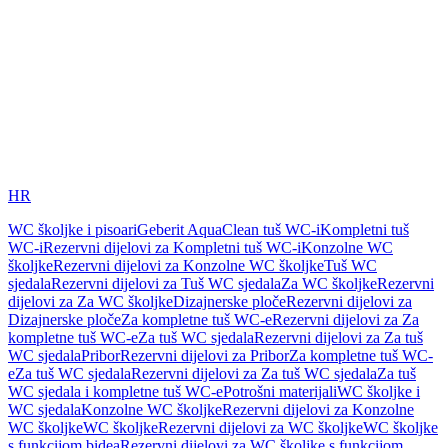
HR
WC školjke i pisoari
Geberit AquaClean tuš WC-i
Kompletni tuš
WC-i
Rezervni dijelovi za Kompletni tuš WC-i
Konzolne WC
školjke
Rezervni dijelovi za Konzolne WC školjke
Tuš WC
sjedala
Rezervni dijelovi za Tuš WC sjedala
Za WC školjke
Rezervni
dijelovi za Za WC školjke
Dizajnerske ploče
Rezervni dijelovi za
Dizajnerske ploče
Za kompletne tuš WC-e
Rezervni dijelovi za Za
kompletne tuš WC-e
Za tuš WC sjedala
Rezervni dijelovi za Za tuš
WC sjedala
Pribor
Rezervni dijelovi za Pribor
Za kompletne tuš WC-
e
Za tuš WC sjedala
Rezervni dijelovi za Za tuš WC sjedala
Za tuš
WC sjedala i kompletne tuš WC-e
Potrošni materijali
WC školjke i
WC sjedala
Konzolne WC školjke
Rezervni dijelovi za Konzolne
WC školjke
WC školjke
Rezervni dijelovi za WC školjke
WC školjke
s funkcijom bidea
Rezervni dijelovi za WC školjke s funkcijom