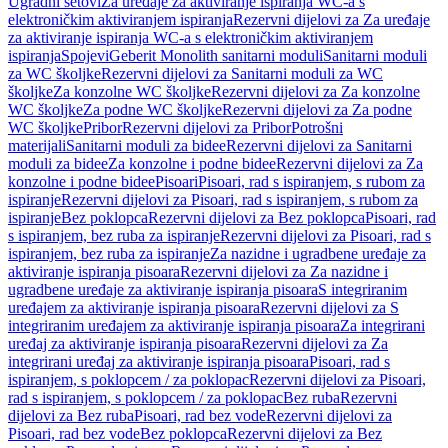
Ugradni setovi
Za uređaje za aktiviranje ispiranja WC-a s
elektroničkim aktiviranjem ispiranja
Rezervni dijelovi za Za uređaje
za aktiviranje ispiranja WC-a s elektroničkim aktiviranjem
ispiranja
Spojevi
Geberit Monolith sanitarni moduli
Sanitarni moduli
za WC školjke
Rezervni dijelovi za Sanitarni moduli za WC
školjke
Za konzolne WC školjke
Rezervni dijelovi za Za konzolne
WC školjke
Za podne WC školjke
Rezervni dijelovi za Za podne
WC školjke
Pribor
Rezervni dijelovi za Pribor
Potrošni
materijali
Sanitarni moduli za bidee
Rezervni dijelovi za Sanitarni
moduli za bidee
Za konzolne i podne bidee
Rezervni dijelovi za Za
konzolne i podne bidee
Pisoari
Pisoari, rad s ispiranjem, s rubom za
ispiranje
Rezervni dijelovi za Pisoari, rad s ispiranjem, s rubom za
ispiranje
Bez poklopca
Rezervni dijelovi za Bez poklopca
Pisoari, rad
s ispiranjem, bez ruba za ispiranje
Rezervni dijelovi za Pisoari, rad s
ispiranjem, bez ruba za ispiranje
Za nazidne i ugradbene uređaje za
aktiviranje ispiranja pisoara
Rezervni dijelovi za Za nazidne i
ugradbene uređaje za aktiviranje ispiranja pisoara
S integriranim
uređajem za aktiviranje ispiranja pisoara
Rezervni dijelovi za S
integriranim uređajem za aktiviranje ispiranja pisoara
Za integrirani
uređaj za aktiviranje ispiranja pisoara
Rezervni dijelovi za Za
integrirani uređaj za aktiviranje ispiranja pisoara
Pisoari, rad s
ispiranjem, s poklopcem / za poklopac
Rezervni dijelovi za Pisoari,
rad s ispiranjem, s poklopcem / za poklopac
Bez ruba
Rezervni
dijelovi za Bez ruba
Pisoari, rad bez vode
Rezervni dijelovi za
Pisoari, rad bez vode
Bez poklopca
Rezervni dijelovi za Bez