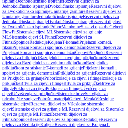
ispiranje
Jednokoličinsko ispiranje
Rezervni dijelovi za
Jednokoličinsko ispiranje
Dvokoličinsko ispiranje
Rezervni dijelovi
za Dvokoličinsko ispiranje
Unutarnje garniture
Rezervni dijelovi za
Unutarnje garniture
Jednokoličinsko ispiranje
Rezervni dijelovi za
Jednokoličinsko ispiranje
Dvokoličinsko ispiranje
Rezervni dijelovi
za Dvokoličinsko ispiranje
Pribor
Membrane
Sustavi opskrbe
Geberit
FlowFit
Sistemske cijevi ML
Sistemske cijevi za grijanje
ML
Sistemske cijevi SL
Fitinzi
Rezervni dijelovi za
Fitinzi
Spojnice
Redukcije
Koljena
T-komadi
Prijelazni komadi,
fiksni
Prijelazni komadi i spojnice, demontažni
Rezervni dijelovi za
Prijelazni komadi i spojnice, demontažni
Čepovi
Priključci
Rezervni
dijelovi za Priključci
Razdjelnici s navojnim priključkom
Rezervni
dijelovi za Razdjelnici s navojnim priključkom
Razdjelnik s
priključkom za stiskanje
T-komadi za grijanje
Prijelazni komadi i
spojevi za grijanje, demontažni
Priključci za grijanje
Rezervni dijelovi
za Priključci za grijanje
Pribor
Izolacije za cijevi i fitinge
Izolacije za
priključke
Brtvila za cijevi i fitinge
Brtvila za priključke
Brtve za
fitinge
Poklopci za cijevi
Poklopac za fitinge
Učvršćenja za
cijevi
Učvršćenja za priključke
Sistemske brtve
Set vijaka za
prirubničke spojeve
Potrošni materijal
Geberit Mepla
Višeslojne
sistemske cijevi
Rezervni dijelovi za Višeslojne sistemske
cijevi
Sistemske cijevi za grijanje ML
Rezervni dijelovi za Sistemske
cijevi za grijanje ML
Fitinzi
Rezervni dijelovi za
Fitinzi
Spojnice
Rezervni dijelovi za Spojnice
Redukcije
Rezervni
dijelovi za Redukcije
Koljena
Rezervni dijelovi za Koljena
T-