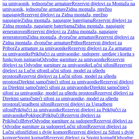
na umivaonik, jednoručne armature
Rezervni dijelovi za Montaža na
umivaonik, jednoručne armature
Zidna montaža, mrežno
napajanje
Rezervni dijelovi za Zidna montaža, mrežno
napajanje
Zidna montaža, napajanje baterijama
Rezervni dijelovi za
Zidna montaža, napajanje baterijama
Zidna montaža, napajanje
generatorom
Rezervni dijelovi za Zidna montaža, napajanje
generatorom
Zidna montaža, dvoručne armature
Rezervni dijelovi za
Zidna montaža, dvoručne armature
Pribor
Rezervni dijelovi za
Pribor
Za armature za umivaonike
Rezervni dijelovi za Za armature
za umivaonike
Priključci za umivaonike, sudopere, uređaje i korita s
funkcijom ispiranja
Odvodne garniture za umivaonike
Rezervni
dijelovi za Odvodne garniture za umivaonike
Lučni sifoni
Rezervni
dijelovi za Lučni sifoni
Lučni sifoni, model za uštedu
prostora
Rezervni dijelovi za Lučni sifoni, model za uštedu
prostora
Direktni samočisteći sifoni za umivaonike
Rezervni dijelovi
za Direktni samočisteći sifoni za umivaonike
Direktni samočisteći
sifoni za umivaonike, model za uštedu prostora
Rezervni dijelovi za
Direktni samočisteći sifoni za umivaonike, model za uštedu
prostora
Ugradbeni sifoni
Rezervni dijelovi za Ugradbeni
sifoni
Priključci za umivaonike
Rezervni dijelovi za Priključci za
umivaonike
Poklopci
Priključci
Rezervni dijelovi za
Priključci
Brtve
Odvodne garniture za sudopere
Rezervni dijelovi za
Odvodne garniture za sudopere
Lučni sifoni
Rezervni dijelovi za
Lučni sifoni
Sifoni s dvije komore
Rezervni dijelovi za Sifoni s dvije
komore
Spojni komadi
Rezervni dijelovi za Spojni komadi
Odvodne