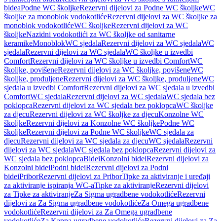
bidea
Podne WC školjke
Rezervni dijelovi za Podne WC školjke
WC
školjke za monoblok vodokotliće
Rezervni dijelovi za WC školjke za
monoblok vodokotliće
WC školjke
Rezervni dijelovi za WC
školjke
Nazidni vodokotlići za WC školjke od sanitarne
keramike
Monoblok
WC sjedala
Rezervni dijelovi za WC sjedala
WC
sjedala
Rezervni dijelovi za WC sjedala
WC školjke u izvedbi
Comfort
Rezervni dijelovi za WC školjke u izvedbi Comfort
WC
školjke, povišene
Rezervni dijelovi za WC školjke, povišene
WC
školjke, produljene
Rezervni dijelovi za WC školjke, produljene
WC
sjedala u izvedbi Comfort
Rezervni dijelovi za WC sjedala u izvedbi
Comfort
WC sjedala
Rezervni dijelovi za WC sjedala
WC sjedala bez
poklopca
Rezervni dijelovi za WC sjedala bez poklopca
WC školjke
za djecu
Rezervni dijelovi za WC školjke za djecu
Konzolne WC
školjke
Rezervni dijelovi za Konzolne WC školjke
Podne WC
školjke
Rezervni dijelovi za Podne WC školjke
WC sjedala za
djecu
Rezervni dijelovi za WC sjedala za djecu
WC sjedala
Rezervni
dijelovi za WC sjedala
WC sjedala bez poklopca
Rezervni dijelovi za
WC sjedala bez poklopca
Bidei
Konzolni bidei
Rezervni dijelovi za
Konzolni bidei
Podni bidei
Rezervni dijelovi za Podni
bidei
Pribor
Rezervni dijelovi za Pribor
Tipke za aktiviranje i uređaji
za aktiviranje ispiranja WC-a
Tipke za aktiviranje
Rezervni dijelovi
za Tipke za aktiviranje
Za Sigma ugradbene vodokotliće
Rezervni
dijelovi za Za Sigma ugradbene vodokotliće
Za Omega ugradbene
vodokotliće
Rezervni dijelovi za Za Omega ugradbene
vodokotliće
Za Kappa ugradbene vodokotliće
Rezervni dijelovi za Za