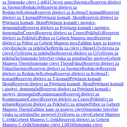
za Sistemske cijevi 1.4401
Cijevni umeci
Spojnice
Rezervni dijelovi
za Spojnice
Redukcije
Rezervni dijelovi za
Redukcije
Koljena
Rezervni dijelovi za Koljena
T-komadi
Rezervni
dijelovi za T-komadi
Prijelazni komadi, fiksni
Rezervni dijelovi za
Prijelazni komadi, fiksni
Prijelazni komadi i spojnice,
demontažni
Rezervni dijelovi za Prijelazni komadi i spojnice,
demontažni
Čepovi
Rezervni dijelovi za Čepovi
Priključci
Rezervni
dijelovi za Priključci
Pribor za Geberit Mapress inox
Rezervni
dijelovi za Pribor za Geberit Mapress inox
Zaštitne kape za krajeve
cijevi
Izolacije za priključke
Brtvila za cijevi i fitinge
Učvršćenja za
cijevi
Učvršćenja za priključke
Rezervni dijelovi za Učvršćenja za
priključke
Sistemske brtve
Set vijaka za prirubničke spojeve
Geberit
Mapress Therm
Sistemske cijevi Therm
Fitinzi
Rezervni dijelovi za
Fitinzi
Spojnice
Rezervni dijelovi za Spojnice
Redukcije
Rezervni
dijelovi za Redukcije
Koljena
Rezervni dijelovi za Koljena
T-
komadi
Rezervni dijelovi za T-komadi
Prijelazni komadi,
fiksni
Rezervni dijelovi za Prijelazni komadi, fiksni
Prijelazni komadi
i spojevi, demontažni
Rezervni dijelovi za Prijelazni komadi i
spojevi, demontažni
Kompenzatori
Rezervni dijelovi za
Kompenzatori
Čepovi
Rezervni dijelovi za Čepovi
Priključci za
grijanje
Rezervni dijelovi za Priključci za grijanje
Pribor za Geberit
Mapress Therm
Zaštitne kape za krajeve cijevi
Sistemske brtve
Set
vijaka za prirubničke spojeve
Učvršćenja za cijevi
Geberit Mapress
C-čelik
Geberit Mapress C-čelik
Rezervni dijelovi za Geberit
Mapress C-čelik
Sistemske cijevi 1.0034
Sistemske cijevi