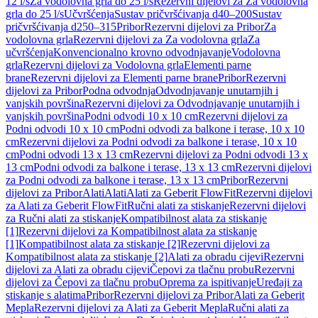
12 l/s
Za vodolovna grla do 25 l/s
Rezervni dijelovi za Za vodolovna
grla do 25 l/s
Učvršćenja
Sustav pričvršćivanja d40–200
Sustav
pričvršćivanja d250–315
Pribor
Rezervni dijelovi za Pribor
Za
vodolovna grla
Rezervni dijelovi za Za vodolovna grla
Za
učvršćenja
Konvencionalno krovno odvodnjavanje
Vodolovna
grla
Rezervni dijelovi za Vodolovna grla
Elementi parne
brane
Rezervni dijelovi za Elementi parne brane
Pribor
Rezervni
dijelovi za Pribor
Podna odvodnja
Odvodnjavanje unutarnjih i
vanjskih površina
Rezervni dijelovi za Odvodnjavanje unutarnjih i
vanjskih površina
Podni odvodi 10 x 10 cm
Rezervni dijelovi za
Podni odvodi 10 x 10 cm
Podni odvodi za balkone i terase, 10 x 10
cm
Rezervni dijelovi za Podni odvodi za balkone i terase, 10 x 10
cm
Podni odvodi 13 x 13 cm
Rezervni dijelovi za Podni odvodi 13 x
13 cm
Podni odvodi za balkone i terase, 13 x 13 cm
Rezervni dijelovi
za Podni odvodi za balkone i terase, 13 x 13 cm
Pribor
Rezervni
dijelovi za Pribor
Alati
Alati
Alati za Geberit FlowFit
Rezervni dijelovi
za Alati za Geberit FlowFit
Ručni alati za stiskanje
Rezervni dijelovi
za Ručni alati za stiskanje
Kompatibilnost alata za stiskanje
[1]
Rezervni dijelovi za Kompatibilnost alata za stiskanje
[1]
Kompatibilnost alata za stiskanje [2]
Rezervni dijelovi za
Kompatibilnost alata za stiskanje [2]
Alati za obradu cijevi
Rezervni
dijelovi za Alati za obradu cijevi
Čepovi za tlačnu probu
Rezervni
dijelovi za Čepovi za tlačnu probu
Oprema za ispitivanje
Uređaji za
stiskanje s alatima
Pribor
Rezervni dijelovi za Pribor
Alati za Geberit
Mepla
Rezervni dijelovi za Alati za Geberit Mepla
Ručni alati za