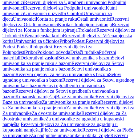
umivaonici
Rezervni dijelovi za Ugradbeni umivaonici
Podpultni
umivaonici
Rezervni dijelovi za Podpultni umivaonici
Kutni
umivaonici
Umivaonici u izvedbi Comfort
Umivaonici za
djecu
Umivaonici
Korita za pranje ruku
Ostali umivaonici
Rezervni
dijelovi za Ostali umivaonici
Korita s funkcijom ispiranja
Rezervni
dijelovi za Korita s funkcijom ispiranja
Trokaderi
Rezervni dijelovi za
Trokaderi
Višenamjenska korita
Rezervni dijelovi za Višenamjenska
korita
Umivaonici za učionice
Pribor
Podesti
Rezervni dijelovi za
Podesti
Podesti
Polupodesti
Rezervni dijelovi za
Polupodesti
Pribor
Poklopci odvoda
Držači ručnika
Pričvrsni
materijali
Dekorativni zasloni
Setovi umivaonika s bazom
Setovi
umivaonika za pranje ruku s bazom
Rezervni dijelovi za Setovi
umivaonika za pranje ruku s bazom
Setovi umivaonika s
bazom
Rezervni dijelovi za Setovi umivaonika s bazom
Setovi
ugradnog umivaonika s bazom
Rezervni dijelovi za Setovi ugradnog
umivaonika s bazom
Setovi ugradbenih umivaonika s
bazom
Rezervni dijelovi za Setovi ugradbenih umivaonika s
bazom
Kupaonski namještaj
Baze za umivaonike
Rezervni dijelovi za
Baze za umivaonike
Za umivaonike za pranje ruku
Rezervni dijelovi
za Za umivaonike za pranje ruku
Za umivaonike
Rezervni dijelovi za
Za umivaonike
Za dvostruke umivaonike
Rezervni dijelovi za Za
dvostruke umivaonike
Za umivaonike za ugradnju u kupaonski
namještaj
Rezervni dijelovi za Za umivaonike za ugradnju u
kupaonski namještaj
Ploče za umivaonike
Rezervni dijelovi za Ploče
za umivaonike
Za nadpultne umivaonike u obliku zdjele
Rezervni