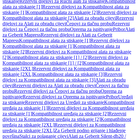
stiskanje
Rezervni dijelovi za Ručni alati za stiskanje
Kompatibilnost
alata za stiskanje [1]
Rezervni dijelovi za Kompatibilnost alata za
stiskanje [1]
Kompatibilnost alata za stiskanje [2]
Rezervni dijelovi za
Kompatibilnost alata za stiskanje [2]
Alati za obradu cijevi
Rezervni
dijelovi za Alati za obradu cijevi
Čepovi za tlačnu probu
Rezervni
dijelovi za Čepovi za tlačnu probu
Oprema za ispitivanje
Pribor
Alati
za Geberit Mapress
Rezervni dijelovi za Alati za Geberit
Mapress
Kompatibilnost alata za stiskanje [1]
Rezervni dijelovi za
Kompatibilnost alata za stiskanje [1]
Kompatibilnost alata za
stiskanje [2]
Rezervni dijelovi za Kompatibilnost alata za stiskanje
[2]
Kompatibilnost alata za stiskanje [1] / [2]
Rezervni dijelovi za
Kompatibilnost alata za stiskanje [1] / [2]
Kompatibilnost alata za
stiskanje [2XL]
Rezervni dijelovi za Kompatibilnost alata za
stiskanje [2XL]
Kompatibilnost alata za stiskanje [3]
Rezervni
dijelovi za Kompatibilnost alata za stiskanje [3]
Alati za obradu
cijevi
Rezervni dijelovi za Alati za obradu cijevi
Čepovi za tlačnu
probu
Rezervni dijelovi za Čepovi za tlačnu probu
Oprema za
ispitivanje
Rezervni dijelovi za Oprema za ispitivanje
Pribor
Uređaji
za stiskanje
Rezervni dijelovi za Uređaji za stiskanje
Kompatibilnost
uređaja za stiskanje [1]
Rezervni dijelovi za Kompatibilnost uređaja
za stiskanje [1]
Kompatibilnost uređaja za stiskanje [2]
Rezervni
dijelovi za Kompatibilnost uređaja za stiskanje [2]
Kompatibilnost
uređaja za stiskanje [2XL]
Rezervni dijelovi za Kompatibilnost
uređaja za stiskanje [2XL]
Za Geberit podno grijanje i hlađenje
površina
Stalci za polaganje cijevi
Alati za Geberit Silent-db20 /