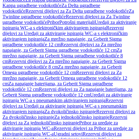
Kappa ugradbene vodokotliće
Za Delta ugradbene
vodokotliće
Rezervni dijelovi za Za Delta ugradbene vodokotliće
Za
Twinline ugradbene vodokotliće
Rezervni dijelovi za Za Twinline
ugradbene vodokotliće
Pribor
Potrošni materijali
Uređaji za aktiviranje
ispiranja WC-a s elektroničkim aktiviranjem ispiranja
Rezervni
dijelovi za Uređaji za aktiviranje ispiranja WC-a s elektroničkim
aktiviranjem ispiranja
Za mrežno napajanje, za Geberit Sigma
ugradbene vodokotliće 12 cm
Rezervni dijelovi za Za mrežno
napajanje, za Geberit Sigma ugradbene vodokotliće 12 cm
Za
mrežno napajanje, za Geberit Sigma ugradbene vodokotliće 8
cm
Rezervni dijelovi za Za mrežno napajanje, za Geberit Sigma
ugradbene vodokotliće 8 cm
Za mrežno napajanje, za Geberit
Omega ugradbene vodokotliće 12 cm
Rezervni dijelovi za Za
mrežno napajanje, za Geberit Omega ugradbene vodokotliće 12
cm
Za napajanje baterijama, za Geberit Sigma ugradbene
vodokotliće 12 cm
Rezervni dijelovi za Za napajanje baterijama, za
Geberit Sigma ugradbene vodokotliće 12 cm
Uređaji za aktiviranje
ispiranja WC-a s pneumatskim aktiviranjem ispiranja
Rezervni
dijelovi za Uređaji za aktiviranje ispiranja WC-a s pneumatskim
aktiviranjem ispiranja
Za dvokoličinsko ispiranje
Rezervni dijelovi za
Za dvokoličinsko ispiranje
Za jednokoličinsko ispiranje
Rezervni
dijelovi za Za jednokoličinsko ispiranje
Pribor za uređaje za
aktiviranje ispiranja WC-a
Rezervni dijelovi za Pribor za uređaje za
aktiviranje ispiranja WC-a
Ugradni setovi
Rezervni dijelovi za