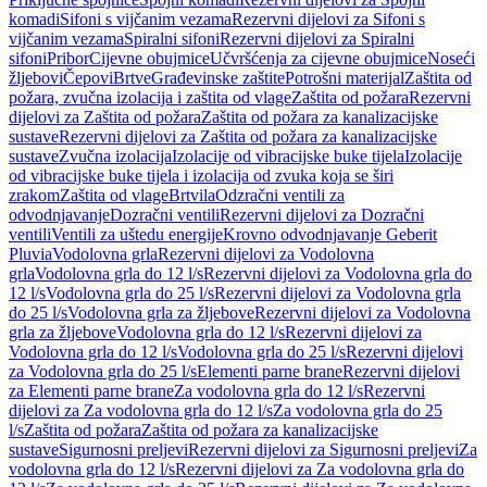
komadi
Sifoni s vijčanim vezama
Rezervni dijelovi za Sifoni s
vijčanim vezama
Spiralni sifoni
Rezervni dijelovi za Spiralni
sifoni
Pribor
Cijevne obujmice
Učvršćenja za cijevne obujmice
Noseći
žljebovi
Čepovi
Brtve
Građevinske zaštite
Potrošni materijal
Zaštita od
požara, zvučna izolacija i zaštita od vlage
Zaštita od požara
Rezervni
dijelovi za Zaštita od požara
Zaštita od požara za kanalizacijske
sustave
Rezervni dijelovi za Zaštita od požara za kanalizacijske
sustave
Zvučna izolacija
Izolacije od vibracijske buke tijela
Izolacije
od vibracijske buke tijela i izolacija od zvuka koja se širi
zrakom
Zaštita od vlage
Brtvila
Odzračni ventili za
odvodnjavanje
Dozračni ventili
Rezervni dijelovi za Dozračni
ventili
Ventili za uštedu energije
Krovno odvodnjavanje Geberit
Pluvia
Vodolovna grla
Rezervni dijelovi za Vodolovna
grla
Vodolovna grla do 12 l/s
Rezervni dijelovi za Vodolovna grla do
12 l/s
Vodolovna grla do 25 l/s
Rezervni dijelovi za Vodolovna grla
do 25 l/s
Vodolovna grla za žljebove
Rezervni dijelovi za Vodolovna
grla za žljebove
Vodolovna grla do 12 l/s
Rezervni dijelovi za
Vodolovna grla do 12 l/s
Vodolovna grla do 25 l/s
Rezervni dijelovi
za Vodolovna grla do 25 l/s
Elementi parne brane
Rezervni dijelovi
za Elementi parne brane
Za vodolovna grla do 12 l/s
Rezervni
dijelovi za Za vodolovna grla do 12 l/s
Za vodolovna grla do 25
l/s
Zaštita od požara
Zaštita od požara za kanalizacijske
sustave
Sigurnosni preljevi
Rezervni dijelovi za Sigurnosni preljevi
Za
vodolovna grla do 12 l/s
Rezervni dijelovi za Za vodolovna grla do