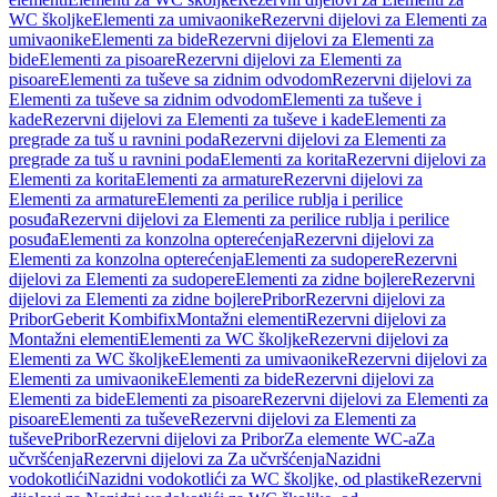
WC školjke
Elementi za umivaonike
Rezervni dijelovi za Elementi za
umivaonike
Elementi za bide
Rezervni dijelovi za Elementi za
bide
Elementi za pisoare
Rezervni dijelovi za Elementi za
pisoare
Elementi za tuševe sa zidnim odvodom
Rezervni dijelovi za
Elementi za tuševe sa zidnim odvodom
Elementi za tuševe i
kade
Rezervni dijelovi za Elementi za tuševe i kade
Elementi za
pregrade za tuš u ravnini poda
Rezervni dijelovi za Elementi za
pregrade za tuš u ravnini poda
Elementi za korita
Rezervni dijelovi za
Elementi za korita
Elementi za armature
Rezervni dijelovi za
Elementi za armature
Elementi za perilice rublja i perilice
posuđa
Rezervni dijelovi za Elementi za perilice rublja i perilice
posuđa
Elementi za konzolna opterećenja
Rezervni dijelovi za
Elementi za konzolna opterećenja
Elementi za sudopere
Rezervni
dijelovi za Elementi za sudopere
Elementi za zidne bojlere
Rezervni
dijelovi za Elementi za zidne bojlere
Pribor
Rezervni dijelovi za
Pribor
Geberit Kombifix
Montažni elementi
Rezervni dijelovi za
Montažni elementi
Elementi za WC školjke
Rezervni dijelovi za
Elementi za WC školjke
Elementi za umivaonike
Rezervni dijelovi za
Elementi za umivaonike
Elementi za bide
Rezervni dijelovi za
Elementi za bide
Elementi za pisoare
Rezervni dijelovi za Elementi za
pisoare
Elementi za tuševe
Rezervni dijelovi za Elementi za
tuševe
Pribor
Rezervni dijelovi za Pribor
Za elemente WC-a
Za
učvršćenja
Rezervni dijelovi za Za učvršćenja
Nazidni
vodokotlići
Nazidni vodokotlići za WC školjke, od plastike
Rezervni