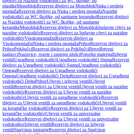
dijelovi za Nazidni vodokotlići za WC školjke, od
plastike
Monoblok
Rezervni dijelovi za Monoblok
Niska i srednja
montaža
Rezervni dijelovi za Niska i srednja montaža
Nazidni
vodokotlići za WC školjke, od sanitarne keramike
Rezervni dijelovi
za Nazidni vodokotlići za WC školjke, od sanitarne
keramike
Monoblok
Rezervni dijelovi za Monoblok
Isplavne cijevi za
nazidne vodokotliće
Rezervni dijelovi za Isplavne cijevi za nazidne
vodokotliće
Visokomontažni
Rezervni dijelovi za
Visokomontažni
Niska i srednja montaža
Pribor
Rezervni dijelovi za
Pribor
Priključci
Rezervni dijelovi za Priključci
Brtve
Brtveni
naglavci
Nazuvice, rozete i zastojni ulošci
Potrošni materijal
Izljevni
ventili
Ugradbeni vodokotlići
Ugradbeni vodokotlići Sigma
Rezervni
dijelovi za Ugradbeni vodokotlići Sigma
Ugradbeni vodokotlići
Omega
Rezervni dijelovi za Ugradbeni vodokotlići
Omega
Ugradbeni vodokotlići Delta
Rezervni dijelovi za Ugradbeni
vodokotlići Delta
Pribor
Uljevni i izljevni ventili
Uljevni
ventili
Rezervni dijelovi za Uljevni ventili
Uljevni ventili za nazidne
vodokotliće
Rezervni dijelovi za Uljevni ventili za nazidne
vodokotliće
Uljevni ventili za ugradbene vodokotliće
Rezervni
dijelovi za Uljevni ventili za ugradbene vodokotliće
Uljevni ventili
za keramičke vodokotliće
Rezervni dijelovi za Uljevni ventili za
keramičke vodokotliće
Uljevni ventili za univerzalne
vodokotlice
Rezervni dijelovi za Uljevni ventili za univerzalne
vodokotlice
Izljevni ventili
Rezervni dijelovi za Izljevni
ventili
Start/stop ispiranje
Rezervni dijelovi za Start/stop