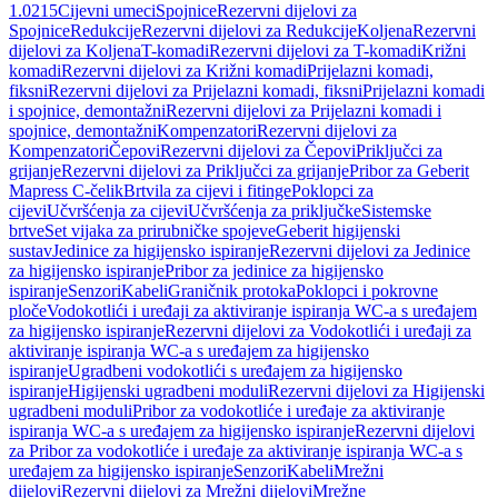
1.0215
Cijevni umeci
Spojnice
Rezervni dijelovi za
Spojnice
Redukcije
Rezervni dijelovi za Redukcije
Koljena
Rezervni
dijelovi za Koljena
T-komadi
Rezervni dijelovi za T-komadi
Križni
komadi
Rezervni dijelovi za Križni komadi
Prijelazni komadi,
fiksni
Rezervni dijelovi za Prijelazni komadi, fiksni
Prijelazni komadi
i spojnice, demontažni
Rezervni dijelovi za Prijelazni komadi i
spojnice, demontažni
Kompenzatori
Rezervni dijelovi za
Kompenzatori
Čepovi
Rezervni dijelovi za Čepovi
Priključci za
grijanje
Rezervni dijelovi za Priključci za grijanje
Pribor za Geberit
Mapress C-čelik
Brtvila za cijevi i fitinge
Poklopci za
cijevi
Učvršćenja za cijevi
Učvršćenja za priključke
Sistemske
brtve
Set vijaka za prirubničke spojeve
Geberit higijenski
sustav
Jedinice za higijensko ispiranje
Rezervni dijelovi za Jedinice
za higijensko ispiranje
Pribor za jedinice za higijensko
ispiranje
Senzori
Kabeli
Graničnik protoka
Poklopci i pokrovne
ploče
Vodokotlići i uređaji za aktiviranje ispiranja WC-a s uređajem
za higijensko ispiranje
Rezervni dijelovi za Vodokotlići i uređaji za
aktiviranje ispiranja WC-a s uređajem za higijensko
ispiranje
Ugradbeni vodokotlići s uređajem za higijensko
ispiranje
Higijenski ugradbeni moduli
Rezervni dijelovi za Higijenski
ugradbeni moduli
Pribor za vodokotliće i uređaje za aktiviranje
ispiranja WC-a s uređajem za higijensko ispiranje
Rezervni dijelovi
za Pribor za vodokotliće i uređaje za aktiviranje ispiranja WC-a s
uređajem za higijensko ispiranje
Senzori
Kabeli
Mrežni
dijelovi
Rezervni dijelovi za Mrežni dijelovi
Mrežne