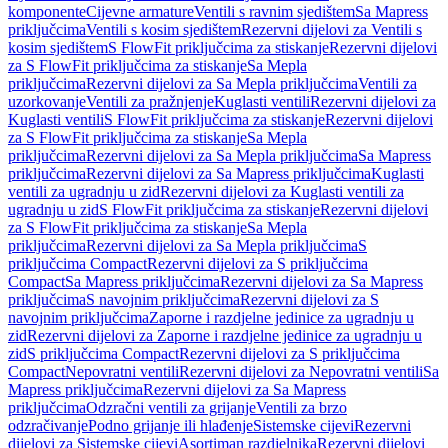
komponente
Cijevne armature
Ventili s ravnim sjedištem
Sa Mapress
priključcima
Ventili s kosim sjedištem
Rezervni dijelovi za Ventili s
kosim sjedištem
S FlowFit priključcima za stiskanje
Rezervni dijelovi
za S FlowFit priključcima za stiskanje
Sa Mepla
priključcima
Rezervni dijelovi za Sa Mepla priključcima
Ventili za
uzorkovanje
Ventili za pražnjenje
Kuglasti ventili
Rezervni dijelovi za
Kuglasti ventili
S FlowFit priključcima za stiskanje
Rezervni dijelovi
za S FlowFit priključcima za stiskanje
Sa Mepla
priključcima
Rezervni dijelovi za Sa Mepla priključcima
Sa Mapress
priključcima
Rezervni dijelovi za Sa Mapress priključcima
Kuglasti
ventili za ugradnju u zid
Rezervni dijelovi za Kuglasti ventili za
ugradnju u zid
S FlowFit priključcima za stiskanje
Rezervni dijelovi
za S FlowFit priključcima za stiskanje
Sa Mepla
priključcima
Rezervni dijelovi za Sa Mepla priključcima
S
priključcima Compact
Rezervni dijelovi za S priključcima
Compact
Sa Mapress priključcima
Rezervni dijelovi za Sa Mapress
priključcima
S navojnim priključcima
Rezervni dijelovi za S
navojnim priključcima
Zaporne i razdjelne jedinice za ugradnju u
zid
Rezervni dijelovi za Zaporne i razdjelne jedinice za ugradnju u
zid
S priključcima Compact
Rezervni dijelovi za S priključcima
Compact
Nepovratni ventili
Rezervni dijelovi za Nepovratni ventili
Sa
Mapress priključcima
Rezervni dijelovi za Sa Mapress
priključcima
Odzračni ventili za grijanje
Ventili za brzo
odzračivanje
Podno grijanje ili hlađenje
Sistemske cijevi
Rezervni
dijelovi za Sistemske cijevi
Asortiman razdjelnika
Rezervni dijelovi