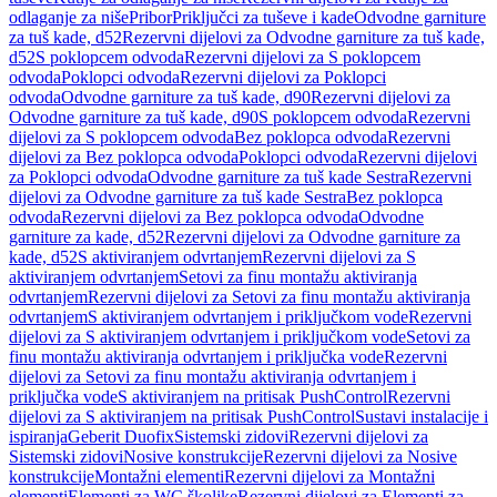
odlaganje za niše
Pribor
Priključci za tuševe i kade
Odvodne garniture
za tuš kade, d52
Rezervni dijelovi za Odvodne garniture za tuš kade,
d52
S poklopcem odvoda
Rezervni dijelovi za S poklopcem
odvoda
Poklopci odvoda
Rezervni dijelovi za Poklopci
odvoda
Odvodne garniture za tuš kade, d90
Rezervni dijelovi za
Odvodne garniture za tuš kade, d90
S poklopcem odvoda
Rezervni
dijelovi za S poklopcem odvoda
Bez poklopca odvoda
Rezervni
dijelovi za Bez poklopca odvoda
Poklopci odvoda
Rezervni dijelovi
za Poklopci odvoda
Odvodne garniture za tuš kade Sestra
Rezervni
dijelovi za Odvodne garniture za tuš kade Sestra
Bez poklopca
odvoda
Rezervni dijelovi za Bez poklopca odvoda
Odvodne
garniture za kade, d52
Rezervni dijelovi za Odvodne garniture za
kade, d52
S aktiviranjem odvrtanjem
Rezervni dijelovi za S
aktiviranjem odvrtanjem
Setovi za finu montažu aktiviranja
odvrtanjem
Rezervni dijelovi za Setovi za finu montažu aktiviranja
odvrtanjem
S aktiviranjem odvrtanjem i priključkom vode
Rezervni
dijelovi za S aktiviranjem odvrtanjem i priključkom vode
Setovi za
finu montažu aktiviranja odvrtanjem i priključka vode
Rezervni
dijelovi za Setovi za finu montažu aktiviranja odvrtanjem i
priključka vode
S aktiviranjem na pritisak PushControl
Rezervni
dijelovi za S aktiviranjem na pritisak PushControl
Sustavi instalacije i
ispiranja
Geberit Duofix
Sistemski zidovi
Rezervni dijelovi za
Sistemski zidovi
Nosive konstrukcije
Rezervni dijelovi za Nosive
konstrukcije
Montažni elementi
Rezervni dijelovi za Montažni
elementi
Elementi za WC školjke
Rezervni dijelovi za Elementi za