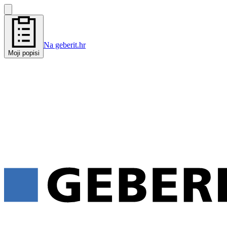
Na geberit.hr
Moji popisi