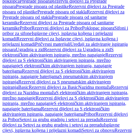
poklopca
Pregrade pisoara
Rezervni dijelovi za Pregrade
pisoara
Pregrade pisoara od plastike
Rezervni dijelovi za Pregrade
pisoara od plastike
Pregrade pisoara od stakla
Rezervni dijelovi za
Pregrade pisoara od stakla
Pregrade pisoara od sanitarne
keramike
Rezervni dijelovi za Pregrade pisoara od sanitarne
keramike
Pribor
Rezervni dijelovi za Pribor
Poklopac pisoara
Sifoni i
pribor za sifone
Isplavne cijevi, isplavna koljena i prijelazni
komadi
Rezervni dijelovi za Isplavne cijevi, isplavna koljena i
prijelazni komadi
Pričvrsni materijali
Uređaji za aktiviranje ispiranja
pisoara
Ugradnja u zid
Rezervni dijelovi za Ugradnja u zid
S
elektroničkim aktiviranjem ispiranja, mrežno napajanje
Rezervni
dijelovi za S elektroničkim aktiviranjem ispiranja, mrežno
napajanje
S elektroničkim aktiviranjem ispiranja, napajanje
baterijama
Rezervni dijelovi za S elektroničkim aktiviranjem
ispiranja, napajanje baterijama
S pneumatskim aktiviranjem
ispiranja
Rezervni dijelovi za S pneumatskim aktiviranjem
ispiranja
Basic
Rezervni dijelovi za Basic
Nazidna montaža
Rezervni
dijelovi za Nazidna montaža
S elektroničkim aktiviranjem ispiranja,
mrežno napajanje
Rezervni dijelovi za S elektroničkim aktiviranjem
ispiranja, mrežno napajanje
S elektroničkim aktiviranjem ispiranja,
napajanje baterijama
Rezervni dijelovi za S elektroničkim
aktiviranjem ispiranja, napajanje baterijama
Pribor
Rezervni dijelovi
za Pribor
Setovi za grubu gradnju i setovi za preradu
Rezervni
dijelovi za Setovi za grubu gradnju i setovi za preradu
Isplavne
cijevi, isplavna koljena i prijelazni komadi
Setovi za obnovu
Rezervni