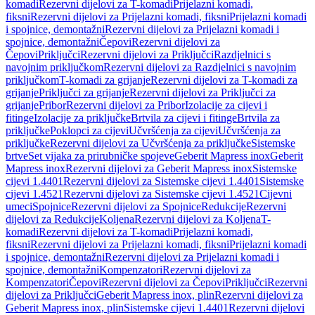
komadi
Rezervni dijelovi za T-komadi
Prijelazni komadi,
fiksni
Rezervni dijelovi za Prijelazni komadi, fiksni
Prijelazni komadi
i spojnice, demontažni
Rezervni dijelovi za Prijelazni komadi i
spojnice, demontažni
Čepovi
Rezervni dijelovi za
Čepovi
Priključci
Rezervni dijelovi za Priključci
Razdjelnici s
navojnim priključkom
Rezervni dijelovi za Razdjelnici s navojnim
priključkom
T-komadi za grijanje
Rezervni dijelovi za T-komadi za
grijanje
Priključci za grijanje
Rezervni dijelovi za Priključci za
grijanje
Pribor
Rezervni dijelovi za Pribor
Izolacije za cijevi i
fitinge
Izolacije za priključke
Brtvila za cijevi i fitinge
Brtvila za
priključke
Poklopci za cijevi
Učvršćenja za cijevi
Učvršćenja za
priključke
Rezervni dijelovi za Učvršćenja za priključke
Sistemske
brtve
Set vijaka za prirubničke spojeve
Geberit Mapress inox
Geberit
Mapress inox
Rezervni dijelovi za Geberit Mapress inox
Sistemske
cijevi 1.4401
Rezervni dijelovi za Sistemske cijevi 1.4401
Sistemske
cijevi 1.4521
Rezervni dijelovi za Sistemske cijevi 1.4521
Cijevni
umeci
Spojnice
Rezervni dijelovi za Spojnice
Redukcije
Rezervni
dijelovi za Redukcije
Koljena
Rezervni dijelovi za Koljena
T-
komadi
Rezervni dijelovi za T-komadi
Prijelazni komadi,
fiksni
Rezervni dijelovi za Prijelazni komadi, fiksni
Prijelazni komadi
i spojnice, demontažni
Rezervni dijelovi za Prijelazni komadi i
spojnice, demontažni
Kompenzatori
Rezervni dijelovi za
Kompenzatori
Čepovi
Rezervni dijelovi za Čepovi
Priključci
Rezervni
dijelovi za Priključci
Geberit Mapress inox, plin
Rezervni dijelovi za
Geberit Mapress inox, plin
Sistemske cijevi 1.4401
Rezervni dijelovi