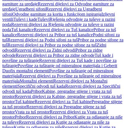
garniture za uređaje
Rezervni dijelovi za Odvodne garniture za
uređaje
Ugradbeni sifoni
Rezervni dijelovi za Ugradbeni
sifoni
Odvodne garniture za korita s funkcijom ispiranja
Izljevni
ventili
Tuševi i kade
Tuševi
Rješenja odvodnje za tuševe u razini
poda
Rezervni dijelovi za Rješenja odvodnje za tuševe u razini
poda
Tuš kanalice
Rezervni dijelovi za Tuš kanalice
Pribor za tuš
kanalice
Rezervni dijelovi za Pribor za tuš kanalice
Podni sifoni za
tuš
Rezervni dijelovi za Podni sifoni za tuš
Pribor za podne sifone za
tuš
Rezervni dijelovi za Pribor za podne sifone za tuš
Zidni
odvodi
Rezervni dijelovi za Zidni odvodi
Pribor za zidne
odvode
Rezervni dijelovi za Pribor za zidne odvode
Tuš kade i
površine za tuširanje
Rezervni dijelovi za Tuš kade i površine za
tuširanje
Površine za tuširanje od mineralnog materijala i Geberit
Duofix montažni elementi
Površine za tuširanje od mineralnog
materijala
Rezervni dijelovi za Površine za tuširanje od mineralnog
materijala
Montažni elementi
Rezervni dijelovi za Montažni
elementi
Specifični odvodi tuš kada
Rezervni dijelovi za Specifični
odvodi tuš kada
Pribor
Kabine, pregradne stijene i vrata za tuš
prostor
Rezervni dijelovi za Kabine, pregradne stijene i vrata za tuš
prostor
Tuš kabine
Rezervni dijelovi za Tuš kabine
Pregradne stijene
za tuš prostor
Rezervni dijelovi za Pregradne stijene za tuš
prostor
Vrata za tuš prostor
Rezervni dijelovi za Vrata za tuš
prostor
Pribor
Rezervni dijelovi za Pribor
Kutije za odlaganje za niše
za tuševe
Rezervni dijelovi za Kutije za odlaganje za niše za
tuševe
Kutije za odlaganje za niše
Rezervni dijelovi za Kutije za