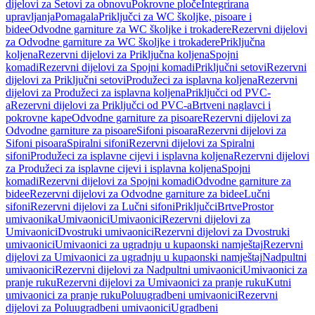
dijelovi za Setovi za obnovu
Pokrovne ploče
Integrirana
upravljanja
Pomagala
Priključci za WC školjke, pisoare i
bidee
Odvodne garniture za WC školjke i trokadere
Rezervni dijelovi
za Odvodne garniture za WC školjke i trokadere
Priključna
koljena
Rezervni dijelovi za Priključna koljena
Spojni
komadi
Rezervni dijelovi za Spojni komadi
Priključni setovi
Rezervni
dijelovi za Priključni setovi
Produžeci za isplavna koljena
Rezervni
dijelovi za Produžeci za isplavna koljena
Priključci od PVC-
a
Rezervni dijelovi za Priključci od PVC-a
Brtveni naglavci i
pokrovne kape
Odvodne garniture za pisoare
Rezervni dijelovi za
Odvodne garniture za pisoare
Sifoni pisoara
Rezervni dijelovi za
Sifoni pisoara
Spiralni sifoni
Rezervni dijelovi za Spiralni
sifoni
Produžeci za isplavne cijevi i isplavna koljena
Rezervni dijelovi
za Produžeci za isplavne cijevi i isplavna koljena
Spojni
komadi
Rezervni dijelovi za Spojni komadi
Odvodne garniture za
bidee
Rezervni dijelovi za Odvodne garniture za bidee
Lučni
sifoni
Rezervni dijelovi za Lučni sifoni
Priključci
Brtve
Prostor
umivaonika
Umivaonici
Umivaonici
Rezervni dijelovi za
Umivaonici
Dvostruki umivaonici
Rezervni dijelovi za Dvostruki
umivaonici
Umivaonici za ugradnju u kupaonski namještaj
Rezervni
dijelovi za Umivaonici za ugradnju u kupaonski namještaj
Nadpultni
umivaonici
Rezervni dijelovi za Nadpultni umivaonici
Umivaonici za
pranje ruku
Rezervni dijelovi za Umivaonici za pranje ruku
Kutni
umivaonici za pranje ruku
Poluugradbeni umivaonici
Rezervni
dijelovi za Poluugradbeni umivaonici
Ugradbeni