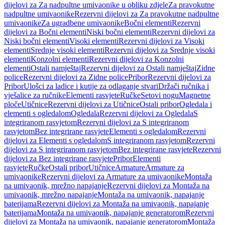
dijelovi za Za nadpultne umivaonike u obliku zdjele
Za pravokutne
nadpultne umivaonike
Rezervni dijelovi za Za pravokutne nadpultne
umivaonike
Za ugradbene umivaonike
Bočni elementi
Rezervni
dijelovi za Bočni elementi
Niski bočni elementi
Rezervni dijelovi za
Niski bočni elementi
Visoki elementi
Rezervni dijelovi za Visoki
elementi
Srednje visoki elementi
Rezervni dijelovi za Srednje visoki
elementi
Konzolni elementi
Rezervni dijelovi za Konzolni
elementi
Ostali namještaj
Rezervni dijelovi za Ostali namještaj
Zidne
police
Rezervni dijelovi za Zidne police
Pribor
Rezervni dijelovi za
Pribor
Ulošci za ladice i kutije za odlaganje stvari
Držači ručnika i
vješalice za ručnike
Elementi rasvjete
Ručke
Setovi nogu
Magnetne
ploče
Utičnice
Rezervni dijelovi za Utičnice
Ostali pribor
Ogledala i
elementi s ogledalom
Ogledala
Rezervni dijelovi za Ogledala
S
integriranom rasvjetom
Rezervni dijelovi za S integriranom
rasvjetom
Bez integrirane rasvjete
Elementi s ogledalom
Rezervni
dijelovi za Elementi s ogledalom
S integriranom rasvjetom
Rezervni
dijelovi za S integriranom rasvjetom
Bez integrirane rasvjete
Rezervni
dijelovi za Bez integrirane rasvjete
Pribor
Elementi
rasvjete
Ručke
Ostali pribor
Utičnice
Armature
Armature za
umivaonike
Rezervni dijelovi za Armature za umivaonike
Montaža
na umivaonik, mrežno napajanje
Rezervni dijelovi za Montaža na
umivaonik, mrežno napajanje
Montaža na umivaonik, napajanje
baterijama
Rezervni dijelovi za Montaža na umivaonik, napajanje
baterijama
Montaža na umivaonik, napajanje generatorom
Rezervni
dijelovi za Montaža na umivaonik, napajanje generatorom
Montaža