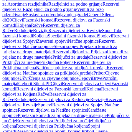
za Asortiman razdjelnika
Razdjelnici za podno grijanje
Rezervni
dijelovi za Razdjelnici za podno grijanje
Ventili za brzo
odzračivanje
Sustavi za odvodnjavanje zgrade
Geberit Silent-
db20
Cijevi
Fazonski komadi
Rezervni dijelovi za Fazonski
komadi
Koljena
Račve
Rezervni dijelovi za
Račve
Redukcije
Revizije
Rezervni dijelovi za Revizije
SuperTube
fazonski komadi
Koljena
Specijalni fazonski komadi
Spojevi
Rezervni
dijelovi za Spojevi
Zavareni spojevi
Natične spojnice
Rezervni
dijelovi za Natične spojnice
Stezni spojevi
Prijelazni komadi za
prijelaz na druge materijale
Rezervni dijelovi za Prijelazni komadi za
prijelaz na druge materijale
Priključci za uređaje
Rezervni dijelovi za
Priključci za uređaje
Priključna koljena
Rezervni dijelovi za
Priključna koljena
Natične spojnice za priključak uređaja
Rezervni
dijelovi za Natične spojnice za priključak uređaja
Pribor
Cijevne
obujmice
Učvršćenja za cijevne obujmice
Čepovi
Brtve
Potrošni
materijal
Geberit Silent-PP
Cijevi
Rezervni dijelovi za Cijevi
Fazonski
komadi
Rezervni dijelovi za Fazonski komadi
Koljena
Rezervni
dijelovi za Koljena
Račve
Rezervni dijelovi za
Račve
Redukcije
Rezervni dijelovi za Redukcije
Revizije
Rezervni
dijelovi za Revizije
Spojevi
Rezervni dijelovi za Spojevi
Natične
spojnice
Rezervni dijelovi za Natične spojnice
Kandžaste
spojnice
Prijelazni komadi za prijelaz na druge materijale
Priključci za
uređaje
Rezervni dijelovi za Priključci za uređaje
Priključna
koljena
Rezervni dijelovi za Priključna koljena
Spojni
komadi
Rezervni dijelovi za Spojni komadi
Pribor
Cijevne