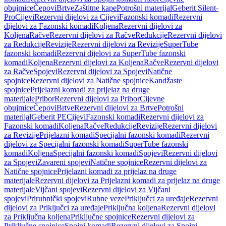
obujmice
Čepovi
Brtve
Zaštitne kape
Potrošni materijal
Geberit Silent-
Pro
Cijevi
Rezervni dijelovi za Cijevi
Fazonski komadi
Rezervni
dijelovi za Fazonski komadi
Koljena
Rezervni dijelovi za
Koljena
Račve
Rezervni dijelovi za Račve
Redukcije
Rezervni dijelovi
za Redukcije
Revizije
Rezervni dijelovi za Revizije
SuperTube
fazonski komadi
Rezervni dijelovi za SuperTube fazonski
komadi
Koljena
Rezervni dijelovi za Koljena
Račve
Rezervni dijelovi
za Račve
Spojevi
Rezervni dijelovi za Spojevi
Natične
spojnice
Rezervni dijelovi za Natične spojnice
Kandžaste
spojnice
Prijelazni komadi za prijelaz na druge
materijale
Pribor
Rezervni dijelovi za Pribor
Cijevne
obujmice
Čepovi
Brtve
Rezervni dijelovi za Brtve
Potrošni
materijal
Geberit PE
Cijevi
Fazonski komadi
Rezervni dijelovi za
Fazonski komadi
Koljena
Račve
Redukcije
Revizije
Rezervni dijelovi
za Revizije
Prijelazni komadi
Specijalni fazonski komadi
Rezervni
dijelovi za Specijalni fazonski komadi
SuperTube fazonski
komadi
Koljena
Specijalni fazonski komadi
Spojevi
Rezervni dijelovi
za Spojevi
Zavareni spojevi
Natične spojnice
Rezervni dijelovi za
Natične spojnice
Prijelazni komadi za prijelaz na druge
materijale
Rezervni dijelovi za Prijelazni komadi za prijelaz na druge
materijale
Vijčani spojevi
Rezervni dijelovi za Vijčani
spojevi
Prirubnički spojevi
Rubne veze
Priključci za uređaje
Rezervni
dijelovi za Priključci za uređaje
Priključna koljena
Rezervni dijelovi
za Priključna koljena
Priključne spojnice
Rezervni dijelovi za
Priključne spojnice
Spojni komadi
Rezervni dijelovi za Spojni