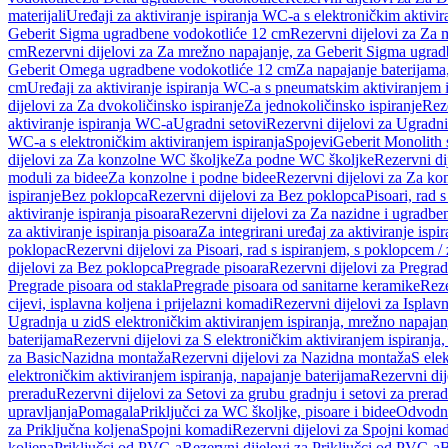
materijali
Uređaji za aktiviranje ispiranja WC-a s elektroničkim aktivir
Geberit Sigma ugradbene vodokotliće 12 cm
Rezervni dijelovi za Za
cm
Rezervni dijelovi za Za mrežno napajanje, za Geberit Sigma ugra
Geberit Omega ugradbene vodokotliće 12 cm
Za napajanje baterijam
cm
Uređaji za aktiviranje ispiranja WC-a s pneumatskim aktiviranjem i
dijelovi za Za dvokoličinsko ispiranje
Za jednokoličinsko ispiranje
Reze
aktiviranje ispiranja WC-a
Ugradni setovi
Rezervni dijelovi za Ugradni
WC-a s elektroničkim aktiviranjem ispiranja
Spojevi
Geberit Monolith 
dijelovi za Za konzolne WC školjke
Za podne WC školjke
Rezervni di
moduli za bidee
Za konzolne i podne bidee
Rezervni dijelovi za Za ko
ispiranje
Bez poklopca
Rezervni dijelovi za Bez poklopca
Pisoari, rad 
aktiviranje ispiranja pisoara
Rezervni dijelovi za Za nazidne i ugradbene
za aktiviranje ispiranja pisoara
Za integrirani uređaj za aktiviranje ispi
poklopac
Rezervni dijelovi za Pisoari, rad s ispiranjem, s poklopcem /
dijelovi za Bez poklopca
Pregrade pisoara
Rezervni dijelovi za Pregrad
Pregrade pisoara od stakla
Pregrade pisoara od sanitarne keramike
Reze
cijevi, isplavna koljena i prijelazni komadi
Rezervni dijelovi za Isplavn
Ugradnja u zid
S elektroničkim aktiviranjem ispiranja, mrežno napajan
baterijama
Rezervni dijelovi za S elektroničkim aktiviranjem ispiranja,
za Basic
Nazidna montaža
Rezervni dijelovi za Nazidna montaža
S ele
elektroničkim aktiviranjem ispiranja, napajanje baterijama
Rezervni dij
preradu
Rezervni dijelovi za Setovi za grubu gradnju i setovi za prera
upravljanja
Pomagala
Priključci za WC školjke, pisoare i bidee
Odvodne
za Priključna koljena
Spojni komadi
Rezervni dijelovi za Spojni komad
koljena
Priključci od PVC-a
Rezervni dijelovi za Priključci od PVC-a
B