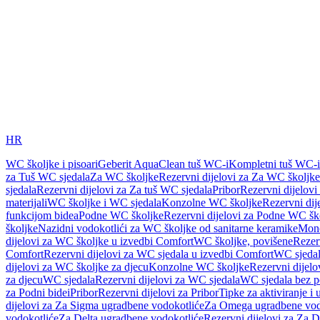
HR
WC školjke i pisoari
Geberit AquaClean tuš WC-i
Kompletni tuš WC-i
za Tuš WC sjedala
Za WC školjke
Rezervni dijelovi za Za WC školjke
sjedala
Rezervni dijelovi za Za tuš WC sjedala
Pribor
Rezervni dijelovi
materijali
WC školjke i WC sjedala
Konzolne WC školjke
Rezervni di
funkcijom bidea
Podne WC školjke
Rezervni dijelovi za Podne WC šk
školjke
Nazidni vodokotlići za WC školjke od sanitarne keramike
Mon
dijelovi za WC školjke u izvedbi Comfort
WC školjke, povišene
Rezer
Comfort
Rezervni dijelovi za WC sjedala u izvedbi Comfort
WC sjeda
dijelovi za WC školjke za djecu
Konzolne WC školjke
Rezervni dijel
za djecu
WC sjedala
Rezervni dijelovi za WC sjedala
WC sjedala bez p
za Podni bidei
Pribor
Rezervni dijelovi za Pribor
Tipke za aktiviranje i 
dijelovi za Za Sigma ugradbene vodokotliće
Za Omega ugradbene vod
vodokotliće
Za Delta ugradbene vodokotliće
Rezervni dijelovi za Za 