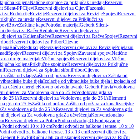
iključna koljena
Natične spojnice za priključak uređaja
Rezervni
it Silent-PP
Cijevi
Rezervni dijelovi za Cijevi
Fazonski
vi za Redukcije
Revizije
Rezervni dijelovi za Revizije
Spojevi
Rezervni
riključci za uređaje
Rezervni dijelovi za Priključci za
povi
Brtve
Zaštitne kape
Potrošni materijal
Geberit Silent-
ni dijelovi za Račve
Redukcije
Rezervni dijelovi za
 dijelovi za Koljena
Račve
Rezervni dijelovi za Račve
Spojevi
Rezervni
ribor
Rezervni dijelovi za Pribor
Cijevne
ljena
Račve
Redukcije
Revizije
Rezervni dijelovi za Revizije
Prijelazni
madi
Spojevi
Rezervni dijelovi za Spojevi
Zavareni spojevi
Natične
az na druge materijale
Vijčani spojevi
Rezervni dijelovi za Vijčani
iključna koljena
Priključne spojnice
Rezervni dijelovi za Priključne
oni
Rezervni dijelovi za Spiralni sifoni
Pribor
Cijevne
i zaštita od vlage
Zaštita od požara
Rezervni dijelovi za Zaštita od
 vibracijske buke tijela
Izolacije od vibracijske buke tijela i izolacija od
i za uštedu energije
Krovno odvodnjavanje Geberit Pluvia
Vodolovna
ni dijelovi za Vodolovna grla do 25 l/s
Vodolovna grla za
 do 25 l/s
Rezervni dijelovi za Vodolovna grla do 25 l/s
Elementi
a grla do 25 l/s
Zaštita od požara
Zaštita od požara za kanalizacijske
s
Za vodolovna grla do 25 l/s
Rezervni dijelovi za Za vodolovna grla
ni dijelovi za Za vodolovna grla
Za učvršćenja
Konvencionalno
bor
Rezervni dijelovi za Pribor
Podna odvodnja
Odvodnjavanje
za Podni odvodi 10 x 10 cm
Podni odvodi za balkone i terase, 10 x 10
Podni odvodi za balkone i terase, 13 x 13 cm
Rezervni dijelovi za
a Geberit FlowFit
Ručni alati za stiskanje
Rezervni dijelovi za Ručni