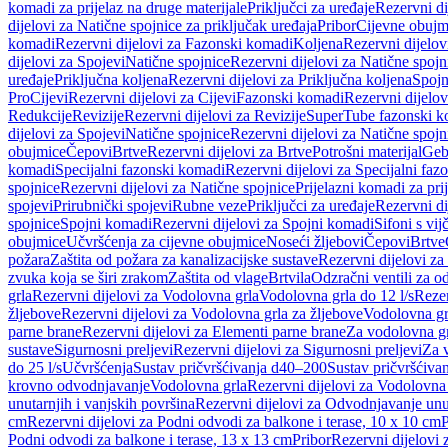
komadi za prijelaz na druge materijale
Priključci za uređaje
Rezervni di
dijelovi za Natične spojnice za priključak uređaja
Pribor
Cijevne obujm
komadi
Rezervni dijelovi za Fazonski komadi
Koljena
Rezervni dijelov
dijelovi za Spojevi
Natične spojnice
Rezervni dijelovi za Natične spojn
uređaje
Priključna koljena
Rezervni dijelovi za Priključna koljena
Spojn
Pro
Cijevi
Rezervni dijelovi za Cijevi
Fazonski komadi
Rezervni dijelo
Redukcije
Revizije
Rezervni dijelovi za Revizije
SuperTube fazonski k
dijelovi za Spojevi
Natične spojnice
Rezervni dijelovi za Natične spojn
obujmice
Čepovi
Brtve
Rezervni dijelovi za Brtve
Potrošni materijal
Geb
komadi
Specijalni fazonski komadi
Rezervni dijelovi za Specijalni fa
spojnice
Rezervni dijelovi za Natične spojnice
Prijelazni komadi za pri
spojevi
Prirubnički spojevi
Rubne veze
Priključci za uređaje
Rezervni di
spojnice
Spojni komadi
Rezervni dijelovi za Spojni komadi
Sifoni s vi
obujmice
Učvršćenja za cijevne obujmice
Noseći žljebovi
Čepovi
Brtve
požara
Zaštita od požara za kanalizacijske sustave
Rezervni dijelovi za
zvuka koja se širi zrakom
Zaštita od vlage
Brtvila
Odzračni ventili za 
grla
Rezervni dijelovi za Vodolovna grla
Vodolovna grla do 12 l/s
Rezer
žljebove
Rezervni dijelovi za Vodolovna grla za žljebove
Vodolovna grl
parne brane
Rezervni dijelovi za Elementi parne brane
Za vodolovna gr
sustave
Sigurnosni preljevi
Rezervni dijelovi za Sigurnosni preljevi
Za v
do 25 l/s
Učvršćenja
Sustav pričvršćivanja d40–200
Sustav pričvršćiv
krovno odvodnjavanje
Vodolovna grla
Rezervni dijelovi za Vodolovna
unutarnjih i vanjskih površina
Rezervni dijelovi za Odvodnjavanje unut
cm
Rezervni dijelovi za Podni odvodi za balkone i terase, 10 x 10 cm
P
Podni odvodi za balkone i terase, 13 x 13 cm
Pribor
Rezervni dijelovi 