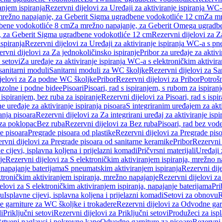
anjem ispiranja
Rezervni dijelovi za Uređaji za aktiviranje ispiranja WC-
 mrežno napajanje, za Geberit Sigma ugradbene vodokotliće 12 cm
Za mr
dbene vodokotliće 8 cm
Za mrežno napajanje, za Geberit Omega ugradb
a, za Geberit Sigma ugradbene vodokotliće 12 cm
Rezervni dijelovi za 
spiranja
Rezervni dijelovi za Uređaji za aktiviranje ispiranja WC-a s p
rvni dijelovi za Za jednokoličinsko ispiranje
Pribor za uređaje za aktiv
 setovi
Za uređaje za aktiviranje ispiranja WC-a s elektroničkim aktivira
sanitarni moduli
Sanitarni moduli za WC školjke
Rezervni dijelovi za S
jelovi za Za podne WC školjke
Pribor
Rezervni dijelovi za Pribor
Potrošn
nzolne i podne bidee
Pisoari
Pisoari, rad s ispiranjem, s rubom za ispiranj
s ispiranjem, bez ruba za ispiranje
Rezervni dijelovi za Pisoari, rad s ispi
 uređaje za aktiviranje ispiranja pisoara
S integriranim uređajem za akti
ranja pisoara
Rezervni dijelovi za Za integrirani uređaj za aktiviranje ispi
 za poklopac
Bez ruba
Rezervni dijelovi za Bez ruba
Pisoari, rad bez vod
e pisoara
Pregrade pisoara od plastike
Rezervni dijelovi za Pregrade piso
rvni dijelovi za Pregrade pisoara od sanitarne keramike
Pribor
Rezervni 
e cijevi, isplavna koljena i prijelazni komadi
Pričvrsni materijali
Uređaji 
je
Rezervni dijelovi za S elektroničkim aktiviranjem ispiranja, mrežno n
 napajanje baterijama
S pneumatskim aktiviranjem ispiranja
Rezervni dij
ktroničkim aktiviranjem ispiranja, mrežno napajanje
Rezervni dijelovi za
elovi za S elektroničkim aktiviranjem ispiranja, napajanje baterijama
Pri
du
Isplavne cijevi, isplavna koljena i prijelazni komadi
Setovi za obnovu
R
 garniture za WC školjke i trokadere
Rezervni dijelovi za Odvodne gar
i
Priključni setovi
Rezervni dijelovi za Priključni setovi
Produžeci za isp
rtveni naglavci i pokrovne kape
Odvodne garniture za pisoare
Rezervni 