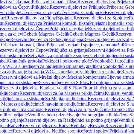
elovi za T-komadi
Prijelazni komadi, fiksni
Rezervni dijelovi za Prijelazn
ijelovi za Čepovi
Priključci
Rezervni dijelovi za Priključci
Pribor za Gebe
vi i fitinge
Učvršćenja za cijevi
Učvršćenja za priključke
Rezervni dijelo
inzi
Rezervni dijelovi za Fitinzi
Spojnice
Rezervni dijelovi za Spojnice
Re
sni
Rezervni dijelovi za Prijelazni komadi, fiksni
Prijelazni komadi i spo
ezervni dijelovi za Čepovi
Priključci za grijanje
Rezervni dijelovi za Prik
nja za cijevi
Geberit Mapress C-čelik
Geberit Mapress C-čelik
Rezervni 
kcije
Rezervni dijelovi za Redukcije
Koljena
Rezervni dijelovi za Kolje
 Prijelazni komadi, fiksni
Prijelazni komadi i spojnice, demontažni
Rezerv
ezervni dijelovi za Čepovi
Priključci za grijanje
Rezervni dijelovi za Prik
Sistemske brtve
Set vijaka za prirubničke spojeve
Geberit higijenski sust
beli
Graničnik protoka
Poklopci i pokrovne ploče
Vodokotlići i uređaji 
ranja WC-a s uređajem za higijensko ispiranje
Ugradbeni vodokotlići s ure
e za aktiviranje ispiranja WC-a s uređajem za higijensko ispiranje
Rezervn
Rezervni dijelovi za Mrežni dijelovi
Mrežne komponente
Cijevne armat
jučcima za stiskanje
Rezervni dijelovi za S FlowFit priključcima za stis
i
Rezervni dijelovi za Kuglasti ventili
S FlowFit priključcima za stiskanj
iključcima
Rezervni dijelovi za Sa Mapress priključcima
Kuglasti ventil
priključcima za stiskanje
Sa Mepla priključcima
Rezervni dijelovi za Sa
a Mapress priključcima
S navojnim priključcima
Rezervni dijelovi za S n
S priključcima Compact
Rezervni dijelovi za S priključcima Compact
Ne
tili za grijanje
Ventili za brzo odzračivanje
Podno grijanje ili hlađenje
Si
odno grijanje
Rezervni dijelovi za Razdjelnici za podno grijanje
Ventili 
jena
Račve
Rezervni dijelovi za Račve
Redukcije
Revizije
Rezervni dijelo
pojnice
Rezervni dijelovi za Natične spojnice
Stezni spojevi
Prijelazni ko