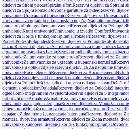
dijelovi za Sifoni pisoara
Spiralni sifoni
Rezervni dijelovi za Spiralni si
dijelovi za Spojni komadi
Odvodne garniture za bidee
Rezervni dijelov
umivaonika
Umivaonici
Umivaonici
Rezervni dijelovi za Umivaonici
Dv
Umivaonici za ugradnju u kupaonski namještaj
Nadpultni umivaonici
R
pranje ruku
Poluugradbeni umivaonici
Rezervni dijelovi za Poluugrad
umivaonici
Kutni umivaonici
Umivaonici u izvedbi Comfort
Umivaonic
dijelovi za Korita s funkcijom ispiranja
Trokaderi
Rezervni dijelovi za 
Podesti
Podesti
Polupodesti
Rezervni dijelovi za Polupodesti
Pribor
Pokl
bazom
Rezervni dijelovi za Setovi umivaonika za pranje ruku s bazom
ugradnog umivaonika s bazom
Setovi ugradbenih umivaonika s bazo
umivaonike
Za umivaonike za pranje ruku
Rezervni dijelovi za Za umi
umivaonike
Za umivaonike za ugradnju u kupaonski namještaj
Rezervn
umivaonike u obliku zdjele
Rezervni dijelovi za Za nadpultne umivaon
umivaonike
Bočni elementi
Rezervni dijelovi za Bočni elementi
Niski b
dijelovi za Srednje visoki elementi
Konzolni elementi
Rezervni dijelov
dijelovi za Pribor
Ulošci za ladice i kutije za odlaganje stvari
Držači ruč
elementi s ogledalom
Ogledala
Rezervni dijelovi za Ogledala
S integri
ogledalom
S integriranom rasvjetom
Rezervni dijelovi za S integriran
pribor
Utičnice
Armature
Armature za umivaonike
Rezervni dijelovi za
umivaonik, napajanje baterijama
Rezervni dijelovi za Montaža na umiv
generatorom
Montaža na umivaonik, jednoručne armature
Rezervni di
napajanje
Zidna montaža, napajanje baterijama
Rezervni dijelovi za Zi
montaža, dvoručne armature
Rezervni dijelovi za Zidna montaža, dvo
umivaonike, sudopere, uređaje i korita s funkcijom ispiranja
Odvodne g