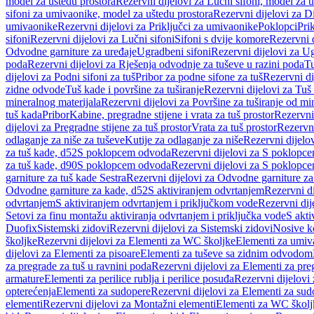
model za uštedu prostora
Rezervni dijelovi za Lučni sifoni, model za u
sifoni za umivaonike, model za uštedu prostora
Rezervni dijelovi za D
umivaonike
Rezervni dijelovi za Priključci za umivaonike
Poklopci
Prik
sifoni
Rezervni dijelovi za Lučni sifoni
Sifoni s dvije komore
Rezervni d
Odvodne garniture za uređaje
Ugradbeni sifoni
Rezervni dijelovi za Ug
poda
Rezervni dijelovi za Rješenja odvodnje za tuševe u razini poda
Tu
dijelovi za Podni sifoni za tuš
Pribor za podne sifone za tuš
Rezervni di
zidne odvode
Tuš kade i površine za tuširanje
Rezervni dijelovi za Tuš 
mineralnog materijala
Rezervni dijelovi za Površine za tuširanje od mi
tuš kada
Pribor
Kabine, pregradne stijene i vrata za tuš prostor
Rezervni 
dijelovi za Pregradne stijene za tuš prostor
Vrata za tuš prostor
Rezervni
odlaganje za niše za tuševe
Kutije za odlaganje za niše
Rezervni dijelov
za tuš kade, d52
S poklopcem odvoda
Rezervni dijelovi za S poklopc
za tuš kade, d90
S poklopcem odvoda
Rezervni dijelovi za S poklopc
garniture za tuš kade Sestra
Rezervni dijelovi za Odvodne garniture za
Odvodne garniture za kade, d52
S aktiviranjem odvrtanjem
Rezervni di
odvrtanjem
S aktiviranjem odvrtanjem i priključkom vode
Rezervni dij
Setovi za finu montažu aktiviranja odvrtanjem i priključka vode
S akti
Duofix
Sistemski zidovi
Rezervni dijelovi za Sistemski zidovi
Nosive k
školjke
Rezervni dijelovi za Elementi za WC školjke
Elementi za umiv
dijelovi za Elementi za pisoare
Elementi za tuševe sa zidnim odvodom
za pregrade za tuš u ravnini poda
Rezervni dijelovi za Elementi za pre
armature
Elementi za perilice rublja i perilice posuđa
Rezervni dijelovi 
opterećenja
Elementi za sudopere
Rezervni dijelovi za Elementi za sud
elementi
Rezervni dijelovi za Montažni elementi
Elementi za WC školj