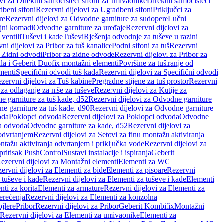
vi za Direktni samočisteći sifoni za umivaonike
Direktni samočisteći
beni sifoni
Rezervni dijelovi za Ugradbeni sifoni
Priključci za
re
Rezervni dijelovi za Odvodne garniture za sudopere
Lučni
ojni komadi
Odvodne garniture za uređaje
Rezervni dijelovi za
 ventili
Tuševi i kade
Tuševi
Rješenja odvodnje za tuševe u razini
ni dijelovi za Pribor za tuš kanalice
Podni sifoni za tuš
Rezervni
a Zidni odvodi
Pribor za zidne odvode
Rezervni dijelovi za Pribor za
ala i Geberit Duofix montažni elementi
Površine za tuširanje od
menti
Specifični odvodi tuš kada
Rezervni dijelovi za Specifični odvodi
zervni dijelovi za Tuš kabine
Pregradne stijene za tuš prostor
Rezervni
 za odlaganje za niše za tuševe
Rezervni dijelovi za Kutije za
 garniture za tuš kade, d52
Rezervni dijelovi za Odvodne garniture
e garniture za tuš kade, d90
Rezervni dijelovi za Odvodne garniture
oda
Poklopci odvoda
Rezervni dijelovi za Poklopci odvoda
Odvodne
ca odvoda
Odvodne garniture za kade, d52
Rezervni dijelovi za
 odvrtanjem
Rezervni dijelovi za Setovi za finu montažu aktiviranja
ntažu aktiviranja odvrtanjem i priključka vode
Rezervni dijelovi za
 pritisak PushControl
Sustavi instalacije i ispiranja
Geberit
ezervni dijelovi za Montažni elementi
Elementi za WC
ervni dijelovi za Elementi za bide
Elementi za pisoare
Rezervni
 tuševe i kade
Rezervni dijelovi za Elementi za tuševe i kade
Elementi
nti za korita
Elementi za armature
Rezervni dijelovi za Elementi za
erećenja
Rezervni dijelovi za Elementi za konzolna
ojlere
Pribor
Rezervni dijelovi za Pribor
Geberit Kombifix
Montažni
Rezervni dijelovi za Elementi za umivaonike
Elementi za