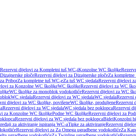
Rezervni dijelovi za Kompletni tuš WC-i
Konzolne WC školjke
Rezervn
Dizajnerske ploče
Rezervni dijelovi za Dizajnerske ploče
Za kompletne
 za Pribor
Za kompletne tuš WC-e
Za tuš WC sjedala
Rezervni dijelovi z
jelovi za Konzolne WC školjke
WC školjke
Rezervni dijelovi za WC ško
oljke
WC školjke za monoblok vodokotliće
Rezervni dijelovi za WC šk
oblok
WC sjedala
Rezervni dijelovi za WC sjedala
WC sjedala
Rezervni 
vni dijelovi za WC školjke, povišene
WC školjke, produljene
Rezervni d
la
Rezervni dijelovi za WC sjedala
WC sjedala bez poklopca
Rezervni di
ovi za Konzolne WC školjke
Podne WC školjke
Rezervni dijelovi za Po
oklopca
Rezervni dijelovi za WC sjedala bez poklopca
Bidei
Konzolni bi
uređaji za aktiviranje ispiranja WC-a
Tipke za aktiviranje
Rezervni dijelov
okotliće
Rezervni dijelovi za Za Omega ugradbene vodokotliće
Za Kapp
Delta ugradbene vodokotliće
Za Twinline ugradbene vodokotliće
Rezervni