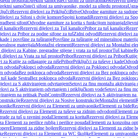
štedu prostora
Direktni samočisteći sifoni za umivaonike
Rezervni dijelo
irektni samočisteći sifoni za umivaonike, model za uštedu prostora
Ugrad
ljučci
Rezervni dijelovi za Priključci
Brtve
Odvodne garniture za sudope
ijelovi za Sifoni s dvije komore
Spojni komadi
Rezervni dijelovi za Sp
radbeni sifoni
Odvodne garniture za korita s funkcijom ispiranja
Izljevni
š kanalice
Rezervni dijelovi za Tuš kanalice
Pribor za tuš kanalice
Rezerv
jelovi za Pribor za podne sifone za tuš
Zidni odvodi
Rezervni dijelovi z
kade i površine za tuširanje
Površine za tuširanje od mineralnog materij
neralnog materijala
Montažni elementi
Rezervni dijelovi za Montažni ele
dijelovi za Kabine, pregradne stijene i vrata za tuš prostor
Tuš kabine
Re
 dijelovi za Vrata za tuš prostor
Pribor
Rezervni dijelovi za Pribor
Kutije
i za Kutije za odlaganje za niše
Pribor
Priključci za tuševe i kade
Odvodne
em odvoda
Poklopci odvoda
Rezervni dijelovi za Poklopci odvoda
Odvodn
em odvoda
Bez poklopca odvoda
Rezervni dijelovi za Bez poklopca odv
 tuš kade Sestra
Bez poklopca odvoda
Rezervni dijelovi za Bez poklop
jelovi za S aktiviranjem odvrtanjem
Setovi za finu montažu aktiviranja
elovi za S aktiviranjem odvrtanjem i priključkom vode
Setovi za finu mo
viranjem na pritisak PushControl
Rezervni dijelovi za S aktiviranjem na
onstrukcije
Rezervni dijelovi za Nosive konstrukcije
Montažni elementi
R
aonike
Rezervni dijelovi za Elementi za umivaonike
Elementi za bide
Rez
Rezervni dijelovi za Elementi za tuševe sa zidnim odvodom
Elementi za
grade za tuš u ravnini poda
Elementi za korita
Rezervni dijelovi za Eleme
za Elementi za perilice rublja i perilice posuđa
Elementi za konzolna opt
opere
Elementi za zidne bojlere
Rezervni dijelovi za Elementi za zidne b
ke
Rezervni dijelovi za Elementi za WC školjke
Elementi za umivaonike