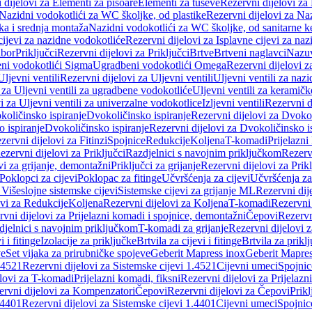
 dijelovi za Elementi za pisoare
Elementi za tuševe
Rezervni dijelovi za
Nazidni vodokotlići za WC školjke, od plastike
Rezervni dijelovi za Na
ka i srednja montaža
Nazidni vodokotlići za WC školjke, od sanitarne 
cijevi za nazidne vodokotliće
Rezervni dijelovi za Isplavne cijevi za na
ibor
Priključci
Rezervni dijelovi za Priključci
Brtve
Brtveni naglavci
Nazuvi
eni vodokotlići Sigma
Ugradbeni vodokotlići Omega
Rezervni dijelovi 
Uljevni ventili
Rezervni dijelovi za Uljevni ventili
Uljevni ventili za naz
 za Uljevni ventili za ugradbene vodokotliće
Uljevni ventili za keramič
i za Uljevni ventili za univerzalne vodokotlice
Izljevni ventili
Rezervni di
količinsko ispiranje
Dvokoličinsko ispiranje
Rezervni dijelovi za Dvokol
o ispiranje
Dvokoličinsko ispiranje
Rezervni dijelovi za Dvokoličinsko i
zervni dijelovi za Fitinzi
Spojnice
Redukcije
Koljena
T-komadi
Prijelazni
ezervni dijelovi za Priključci
Razdjelnici s navojnim priključkom
Rezerv
vi za grijanje, demontažni
Priključci za grijanje
Rezervni dijelovi za Prikl
Poklopci za cijevi
Poklopac za fitinge
Učvršćenja za cijevi
Učvršćenja za
 Višeslojne sistemske cijevi
Sistemske cijevi za grijanje ML
Rezervni dij
ovi za Redukcije
Koljena
Rezervni dijelovi za Koljena
T-komadi
Rezervni
vni dijelovi za Prijelazni komadi i spojnice, demontažni
Čepovi
Rezervn
djelnici s navojnim priključkom
T-komadi za grijanje
Rezervni dijelovi 
i i fitinge
Izolacije za priključke
Brtvila za cijevi i fitinge
Brtvila za prikl
ve
Set vijaka za prirubničke spojeve
Geberit Mapress inox
Geberit Mapres
.4521
Rezervni dijelovi za Sistemske cijevi 1.4521
Cijevni umeci
Spojnic
elovi za T-komadi
Prijelazni komadi, fiksni
Rezervni dijelovi za Prijelazn
ervni dijelovi za Kompenzatori
Čepovi
Rezervni dijelovi za Čepovi
Prikl
.4401
Rezervni dijelovi za Sistemske cijevi 1.4401
Cijevni umeci
Spojnic