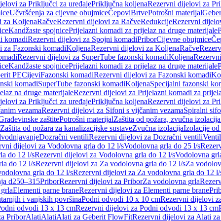
jelovi za Priključci za uređaje
Priključna koljena
Rezervni dijelovi za Pr
ice
Učvršćenja za cijevne obujmice
Čepovi
Brtve
Potrošni materijal
Geber
i za Koljena
Račve
Rezervni dijelovi za Račve
Redukcije
Rezervni dijelo
ice
Kandžaste spojnice
Prijelazni komadi za prijelaz na druge materijale
P
i komadi
Rezervni dijelovi za Spojni komadi
Pribor
Cijevne obujmice
Če
vi za Fazonski komadi
Koljena
Rezervni dijelovi za Koljena
Račve
Rezerv
omadi
Rezervni dijelovi za SuperTube fazonski komadi
Koljena
Rezervni
ice
Kandžaste spojnice
Prijelazni komadi za prijelaz na druge materijale
P
erit PE
Cijevi
Fazonski komadi
Rezervni dijelovi za Fazonski komadi
Ko
zonski komadi
SuperTube fazonski komadi
Koljena
Specijalni fazonski ko
jelaz na druge materijale
Rezervni dijelovi za Prijelazni komadi za prijel
jelovi za Priključci za uređaje
Priključna koljena
Rezervni dijelovi za Pr
jčanim vezama
Rezervni dijelovi za Sifoni s vijčanim vezama
Spiralni sif
Građevinske zaštite
Potrošni materijal
Zaštita od požara, zvučna izolacija 
 Zaštita od požara za kanalizacijske sustave
Zvučna izolacija
Izolacije od
odvodnjavanje
Dozračni ventili
Rezervni dijelovi za Dozračni ventili
Ventil
vni dijelovi za Vodolovna grla do 12 l/s
Vodolovna grla do 25 l/s
Rezerv
a do 12 l/s
Rezervni dijelovi za Vodolovna grla do 12 l/s
Vodolovna grla
la do 12 l/s
Rezervni dijelovi za Za vodolovna grla do 12 l/s
Za vodolovn
odolovna grla do 12 l/s
Rezervni dijelovi za Za vodolovna grla do 12 l/
anja d250–315
Pribor
Rezervni dijelovi za Pribor
Za vodolovna grla
Rezerv
 grla
Elementi parne brane
Rezervni dijelovi za Elementi parne brane
Pri
arnjih i vanjskih površina
Podni odvodi 10 x 10 cm
Rezervni dijelovi 
odni odvodi 13 x 13 cm
Rezervni dijelovi za Podni odvodi 13 x 13 cm
za Pribor
Alati
Alati
Alati za Geberit FlowFit
Rezervni dijelovi za Alati z