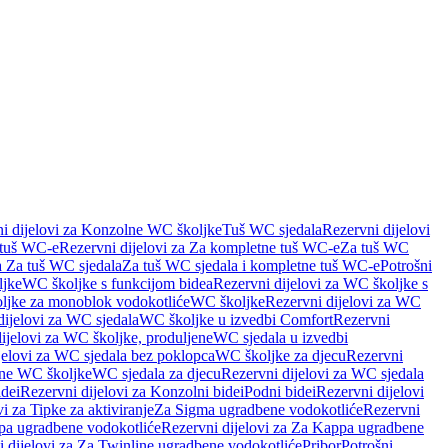
i dijelovi za Konzolne WC školjke
Tuš WC sjedala
Rezervni dijelovi
 tuš WC-e
Rezervni dijelovi za Za kompletne tuš WC-e
Za tuš WC
a Za tuš WC sjedala
Za tuš WC sjedala i kompletne tuš WC-e
Potrošni
ljke
WC školjke s funkcijom bidea
Rezervni dijelovi za WC školjke s
oljke za monoblok vodokotliće
WC školjke
Rezervni dijelovi za WC
dijelovi za WC sjedala
WC školjke u izvedbi Comfort
Rezervni
ijelovi za WC školjke, produljene
WC sjedala u izvedbi
jelovi za WC sjedala bez poklopca
WC školjke za djecu
Rezervni
dne WC školjke
WC sjedala za djecu
Rezervni dijelovi za WC sjedala
dei
Rezervni dijelovi za Konzolni bidei
Podni bidei
Rezervni dijelovi
i za Tipke za aktiviranje
Za Sigma ugradbene vodokotliće
Rezervni
a ugradbene vodokotliće
Rezervni dijelovi za Za Kappa ugradbene
 dijelovi za Za Twinline ugradbene vodokotliće
Pribor
Potrošni