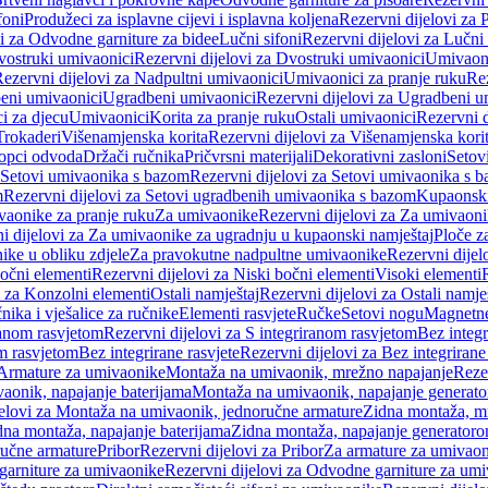
foni
Produžeci za isplavne cijevi i isplavna koljena
Rezervni dijelovi za P
i za Odvodne garniture za bidee
Lučni sifoni
Rezervni dijelovi za Lučni 
ostruki umivaonici
Rezervni dijelovi za Dvostruki umivaonici
Umivaoni
ezervni dijelovi za Nadpultni umivaonici
Umivaonici za pranje ruku
Rez
beni umivaonici
Ugradbeni umivaonici
Rezervni dijelovi za Ugradbeni u
i za djecu
Umivaonici
Korita za pranje ruku
Ostali umivaonici
Rezervni d
Trokaderi
Višenamjenska korita
Rezervni dijelovi za Višenamjenska kori
opci odvoda
Držači ručnika
Pričvrsni materijali
Dekorativni zasloni
Setov
Setovi umivaonika s bazom
Rezervni dijelovi za Setovi umivaonika s 
m
Rezervni dijelovi za Setovi ugradbenih umivaonika s bazom
Kupaonski
vaonike za pranje ruku
Za umivaonike
Rezervni dijelovi za Za umivaon
i dijelovi za Za umivaonike za ugradnju u kupaonski namještaj
Ploče z
ike u obliku zdjele
Za pravokutne nadpultne umivaonike
Rezervni dije
očni elementi
Rezervni dijelovi za Niski bočni elementi
Visoki elementi
i za Konzolni elementi
Ostali namještaj
Rezervni dijelovi za Ostali namje
nika i vješalice za ručnike
Elementi rasvjete
Ručke
Setovi nogu
Magnetne
ranom rasvjetom
Rezervni dijelovi za S integriranom rasvjetom
Bez integr
om rasvjetom
Bez integrirane rasvjete
Rezervni dijelovi za Bez integrirane
 Armature za umivaonike
Montaža na umivaonik, mrežno napajanje
Reze
aonik, napajanje baterijama
Montaža na umivaonik, napajanje generat
jelovi za Montaža na umivaonik, jednoručne armature
Zidna montaža, m
dna montaža, napajanje baterijama
Zidna montaža, napajanje generator
ručne armature
Pribor
Rezervni dijelovi za Pribor
Za armature za umivao
arniture za umivaonike
Rezervni dijelovi za Odvodne garniture za um