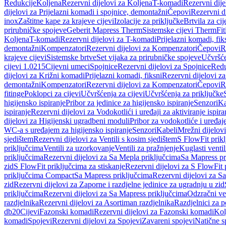
Redukcije
Koljena
Rezervni dijelovi za Koljena
T-komadi
Rezervni dij
dijelovi za Prijelazni komadi i spojnice, demontažni
Čepovi
Rezervni d
inox
Zaštitne kape za krajeve cijevi
Izolacije za priključke
Brtvila za cije
prirubničke spojeve
Geberit Mapress Therm
Sistemske cijevi Therm
Fit
Koljena
T-komadi
Rezervni dijelovi za T-komadi
Prijelazni komadi, fik
demontažni
Kompenzatori
Rezervni dijelovi za Kompenzatori
Čepovi
R
krajeve cijevi
Sistemske brtve
Set vijaka za prirubničke spojeve
Učvršće
cijevi 1.0215
Cijevni umeci
Spojnice
Rezervni dijelovi za Spojnice
Redu
dijelovi za Križni komadi
Prijelazni komadi, fiksni
Rezervni dijelovi za
demontažni
Kompenzatori
Rezervni dijelovi za Kompenzatori
Čepovi
R
fitinge
Poklopci za cijevi
Učvršćenja za cijevi
Učvršćenja za priključke
higijensko ispiranje
Pribor za jedinice za higijensko ispiranje
Senzori
Ka
ispiranje
Rezervni dijelovi za Vodokotlići i uređaji za aktiviranje ispi
dijelovi za Higijenski ugradbeni moduli
Pribor za vodokotliće i uređaj
WC-a s uređajem za higijensko ispiranje
Senzori
Kabeli
Mrežni dijelovi
sjedištem
Rezervni dijelovi za Ventili s kosim sjedištem
S FlowFit prikl
priključcima
Ventili za uzorkovanje
Ventili za pražnjenje
Kuglasti ventil
priključcima
Rezervni dijelovi za Sa Mepla priključcima
Sa Mapress pr
zid
S FlowFit priključcima za stiskanje
Rezervni dijelovi za S FlowFit 
priključcima Compact
Sa Mapress priključcima
Rezervni dijelovi za S
zid
Rezervni dijelovi za Zaporne i razdjelne jedinice za ugradnju u zid
priključcima
Rezervni dijelovi za Sa Mapress priključcima
Odzračni ven
razdjelnika
Rezervni dijelovi za Asortiman razdjelnika
Razdjelnici za p
db20
Cijevi
Fazonski komadi
Rezervni dijelovi za Fazonski komadi
Kol
komadi
Spojevi
Rezervni dijelovi za Spojevi
Zavareni spojevi
Natične s