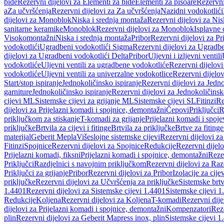
bide
Rezervni dijelovi za Elementi za bide
Elementi za pisoare
Rezervni
a
Za učvršćenja
Rezervni dijelovi za Za učvršćenja
Nazidni vodokotlići
dijelovi za Monoblok
Niska i srednja montaža
Rezervni dijelovi za Nis
sanitarne keramike
Monoblok
Rezervni dijelovi za Monoblok
Isplavne 
Visokomontažni
Niska i srednja montaža
Pribor
Rezervni dijelovi za Pr
vodokotlići
Ugradbeni vodokotlići Sigma
Rezervni dijelovi za Ugradb
dijelovi za Ugradbeni vodokotlići Delta
Pribor
Uljevni i izljevni ventili
vodokotliće
Uljevni ventili za ugradbene vodokotliće
Rezervni dijelovi
vodokotliće
Uljevni ventili za univerzalne vodokotlice
Rezervni dijelov
Start/stop ispiranje
Jednokoličinsko ispiranje
Rezervni dijelovi za Jedno
garniture
Jednokoličinsko ispiranje
Rezervni dijelovi za Jednokoličinsk
cijevi ML
Sistemske cijevi za grijanje ML
Sistemske cijevi SL
Fitinzi
Re
dijelovi za Prijelazni komadi i spojnice, demontažni
Čepovi
Priključci
R
priključkom za stiskanje
T-komadi za grijanje
Prijelazni komadi i spoje
priključke
Brtvila za cijevi i fitinge
Brtvila za priključke
Brtve za fitinge
materijal
Geberit Mepla
Višeslojne sistemske cijevi
Rezervni dijelovi za
Fitinzi
Spojnice
Rezervni dijelovi za Spojnice
Redukcije
Rezervni dijel
Prijelazni komadi, fiksni
Prijelazni komadi i spojnice, demontažni
Rezer
Priključci
Razdjelnici s navojnim priključkom
Rezervni dijelovi za Raz
Priključci za grijanje
Pribor
Rezervni dijelovi za Pribor
Izolacije za cijev
priključke
Rezervni dijelovi za Učvršćenja za priključke
Sistemske brt
1.4401
Rezervni dijelovi za Sistemske cijevi 1.4401
Sistemske cijevi 1
Redukcije
Koljena
Rezervni dijelovi za Koljena
T-komadi
Rezervni dij
dijelovi za Prijelazni komadi i spojnice, demontažni
Kompenzatori
Rez
plin
Rezervni dijelovi za Geberit Mapress inox, plin
Sistemske cijevi 1