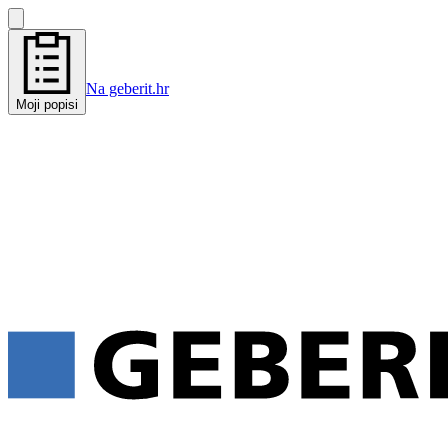
Na geberit.hr
Moji popisi