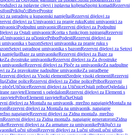
rodužeci za isplavne cijevi i isplavna koljena
Spojni komadi
Rezervni
sifoni
Priključci
Brtve
Prostor
ci za ugradnju u kupaonski namještaj
Rezervni dijelovi za
ervni dijelovi za Umivaonici za pranje ruku
Kutni umivaonici za
mivaonici
Podpultni umivaonici
Rezervni dijelovi za Podpultni
ijelovi za Ostali umivaonici
Korita s funkcijom ispiranja
Rezervni
ta
Umivaonici za učionice
Pribor
Podesti
Rezervni dijelovi za
i umivaonika s bazom
Setovi umivaonika za pranje ruku s
bazom
Setovi ugradnog umivaonika s bazom
Rezervni dijelovi za Setovi
 namještaj
Baze za umivaonike
Rezervni dijelovi za Baze za
ike
Za dvostruke umivaonike
Rezervni dijelovi za Za dvostruke
a umivaonike
Rezervni dijelovi za Ploče za umivaonike
Za nadpultne
lovi za Za pravokutne nadpultne umivaonike
Za ugradbene
Rezervni dijelovi za Visoki elementi
Srednje visoki elementi
Rezervni
štaj
Zidne police
Rezervni dijelovi za Zidne police
Pribor
Rezervni
 ploče
Utičnice
Rezervni dijelovi za Utičnice
Ostali pribor
Ogledala i
irane rasvjete
Elementi s ogledalom
Rezervni dijelovi za Elementi s
 rasvjete
Pribor
Elementi rasvjete
Ručke
Ostali
rvni dijelovi za Montaža na umivaonik, mrežno napajanje
Montaža na
orom
Rezervni dijelovi za Montaža na umivaonik, napajanje
režno napajanje
Rezervni dijelovi za Zidna montaža, mrežno
om
Rezervni dijelovi za Zidna montaža, napajanje generatorom
Zidna
nike
Rezervni dijelovi za Za armature za umivaonike
Priključci za
ivaonike
Lučni sifoni
Rezervni dijelovi za Lučni sifoni
Lučni sifoni,