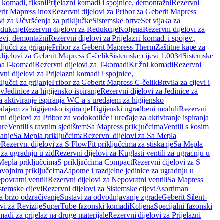
i komadi, fiksni
Prijelazni komadi i spojnice, demontažni
Rezervni
rit Mapress inox
Rezervni dijelovi za Pribor za Geberit Mapress
vi za Učvršćenja za priključke
Sistemske brtve
Set vijaka za
dukcije
Rezervni dijelovi za Redukcije
Koljena
Rezervni dijelovi za
jevi, demontažni
Rezervni dijelovi za Prijelazni komadi i spojevi,
ljučci za grijanje
Pribor za Geberit Mapress Therm
Zaštitne kape za
dijelovi za Geberit Mapress C-čelik
Sistemske cijevi 1.0034
Sistemske
na
T-komadi
Rezervni dijelovi za T-komadi
Križni komadi
Rezervni
ni dijelovi za Prijelazni komadi i spojnice,
ljučci za grijanje
Pribor za Geberit Mapress C-čelik
Brtvila za cijevi i
av
Jedinice za higijensko ispiranje
Rezervni dijelovi za Jedinice za
za aktiviranje ispiranja WC-a s uređajem za higijensko
đajem za higijensko ispiranje
Higijenski ugradbeni moduli
Rezervni
i dijelovi za Pribor za vodokotliće i uređaje za aktiviranje ispiranja
ure
Ventili s ravnim sjedištem
Sa Mapress priključcima
Ventili s kosim
kanje
Sa Mepla priključcima
Rezervni dijelovi za Sa Mepla
e
Rezervni dijelovi za S FlowFit priključcima za stiskanje
Sa Mepla
i za ugradnju u zid
Rezervni dijelovi za Kuglasti ventili za ugradnju u
 Mepla priključcima
S priključcima Compact
Rezervni dijelovi za S
avojnim priključcima
Zaporne i razdjelne jedinice za ugradnju u
povratni ventili
Rezervni dijelovi za Nepovratni ventili
Sa Mapress
stemske cijevi
Rezervni dijelovi za Sistemske cijevi
Asortiman
za brzo odzračivanje
Sustavi za odvodnjavanje zgrade
Geberit Silent-
vi za Revizije
SuperTube fazonski komadi
Koljena
Specijalni fazonski
madi za prijelaz na druge materijale
Rezervni dijelovi za Prijelazni