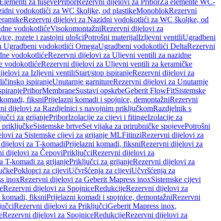
 Elementi za tuševe
Pribor
Rezervni dijelovi za Pribor
Za elemente WC-
zidni vodokotlići za WC školjke, od plastike
Monoblok
Rezervni
keramike
Rezervni dijelovi za Nazidni vodokotlići za WC školjke, od
zidne vodokotliće
Visokomontažni
Rezervni dijelovi za
ce, rozete i zastojni ulošci
Potrošni materijal
Izljevni ventili
Ugradbeni
za Ugradbeni vodokotlići Omega
Ugradbeni vodokotlići Delta
Rezervni
idne vodokotliće
Rezervni dijelovi za Uljevni ventili za nazidne
ke vodokotliće
Rezervni dijelovi za Uljevni ventili za keramičke
jelovi za Izljevni ventili
Start/stop ispiranje
Rezervni dijelovi za
ičinsko ispiranje
Unutarnje garniture
Rezervni dijelovi za Unutarnje
spiranje
Pribor
Membrane
Sustavi opskrbe
Geberit FlowFit
Sistemske
 komadi, fiksni
Prijelazni komadi i spojnice, demontažni
Rezervni
ni dijelovi za Razdjelnici s navojnim priključkom
Razdjelnik s
jučci za grijanje
Pribor
Izolacije za cijevi i fitinge
Izolacije za
 priključke
Sistemske brtve
Set vijaka za prirubničke spojeve
Potrošni
elovi za Sistemske cijevi za grijanje ML
Fitinzi
Rezervni dijelovi za
 dijelovi za T-komadi
Prijelazni komadi, fiksni
Rezervni dijelovi za
i dijelovi za Čepovi
Priključci
Rezervni dijelovi za
za T-komadi za grijanje
Priključci za grijanje
Rezervni dijelovi za
jučke
Poklopci za cijevi
Učvršćenja za cijevi
Učvršćenja za
s inox
Rezervni dijelovi za Geberit Mapress inox
Sistemske cijevi
e
Rezervni dijelovi za Spojnice
Redukcije
Rezervni dijelovi za
i komadi, fiksni
Prijelazni komadi i spojnice, demontažni
Rezervni
jučci
Rezervni dijelovi za Priključci
Geberit Mapress inox,
e
Rezervni dijelovi za Spojnice
Redukcije
Rezervni dijelovi za