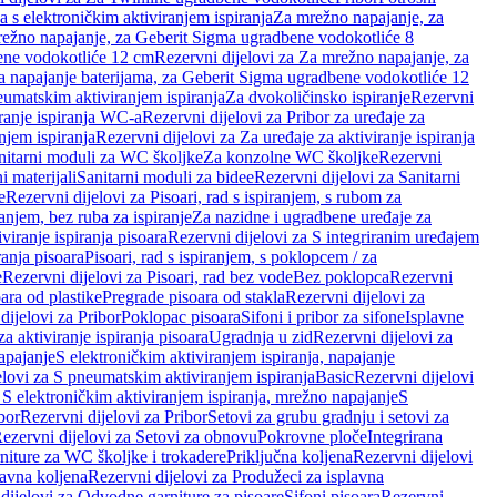
a s elektroničkim aktiviranjem ispiranja
Za mrežno napajanje, za
ežno napajanje, za Geberit Sigma ugradbene vodokotliće 8
ene vodokotliće 12 cm
Rezervni dijelovi za Za mrežno napajanje, za
Za napajanje baterijama, za Geberit Sigma ugradbene vodokotliće 12
neumatskim aktiviranjem ispiranja
Za dvokoličinsko ispiranje
Rezervni
iranje ispiranja WC-a
Rezervni dijelovi za Pribor za uređaje za
njem ispiranja
Rezervni dijelovi za Za uređaje za aktiviranje ispiranja
anitarni moduli za WC školjke
Za konzolne WC školjke
Rezervni
i materijali
Sanitarni moduli za bidee
Rezervni dijelovi za Sanitarni
e
Rezervni dijelovi za Pisoari, rad s ispiranjem, s rubom za
ranjem, bez ruba za ispiranje
Za nazidne i ugradbene uređaje za
viranje ispiranja pisoara
Rezervni dijelovi za S integriranim uređajem
ranja pisoara
Pisoari, rad s ispiranjem, s poklopcem / za
e
Rezervni dijelovi za Pisoari, rad bez vode
Bez poklopca
Rezervni
ara od plastike
Pregrade pisoara od stakla
Rezervni dijelovi za
dijelovi za Pribor
Poklopac pisoara
Sifoni i pribor za sifone
Isplavne
za aktiviranje ispiranja pisoara
Ugradnja u zid
Rezervni dijelovi za
apajanje
S elektroničkim aktiviranjem ispiranja, napajanje
elovi za S pneumatskim aktiviranjem ispiranja
Basic
Rezervni dijelovi
 S elektroničkim aktiviranjem ispiranja, mrežno napajanje
S
bor
Rezervni dijelovi za Pribor
Setovi za grubu gradnju i setovi za
ezervni dijelovi za Setovi za obnovu
Pokrovne ploče
Integrirana
niture za WC školjke i trokadere
Priključna koljena
Rezervni dijelovi
lavna koljena
Rezervni dijelovi za Produžeci za isplavna
dijelovi za Odvodne garniture za pisoare
Sifoni pisoara
Rezervni