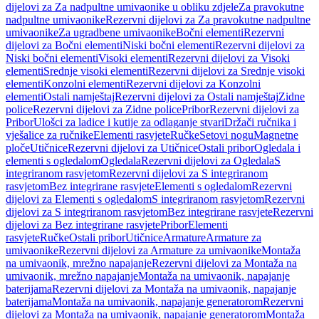
dijelovi za Za nadpultne umivaonike u obliku zdjele
Za pravokutne
nadpultne umivaonike
Rezervni dijelovi za Za pravokutne nadpultne
umivaonike
Za ugradbene umivaonike
Bočni elementi
Rezervni
dijelovi za Bočni elementi
Niski bočni elementi
Rezervni dijelovi za
Niski bočni elementi
Visoki elementi
Rezervni dijelovi za Visoki
elementi
Srednje visoki elementi
Rezervni dijelovi za Srednje visoki
elementi
Konzolni elementi
Rezervni dijelovi za Konzolni
elementi
Ostali namještaj
Rezervni dijelovi za Ostali namještaj
Zidne
police
Rezervni dijelovi za Zidne police
Pribor
Rezervni dijelovi za
Pribor
Ulošci za ladice i kutije za odlaganje stvari
Držači ručnika i
vješalice za ručnike
Elementi rasvjete
Ručke
Setovi nogu
Magnetne
ploče
Utičnice
Rezervni dijelovi za Utičnice
Ostali pribor
Ogledala i
elementi s ogledalom
Ogledala
Rezervni dijelovi za Ogledala
S
integriranom rasvjetom
Rezervni dijelovi za S integriranom
rasvjetom
Bez integrirane rasvjete
Elementi s ogledalom
Rezervni
dijelovi za Elementi s ogledalom
S integriranom rasvjetom
Rezervni
dijelovi za S integriranom rasvjetom
Bez integrirane rasvjete
Rezervni
dijelovi za Bez integrirane rasvjete
Pribor
Elementi
rasvjete
Ručke
Ostali pribor
Utičnice
Armature
Armature za
umivaonike
Rezervni dijelovi za Armature za umivaonike
Montaža
na umivaonik, mrežno napajanje
Rezervni dijelovi za Montaža na
umivaonik, mrežno napajanje
Montaža na umivaonik, napajanje
baterijama
Rezervni dijelovi za Montaža na umivaonik, napajanje
baterijama
Montaža na umivaonik, napajanje generatorom
Rezervni
dijelovi za Montaža na umivaonik, napajanje generatorom
Montaža