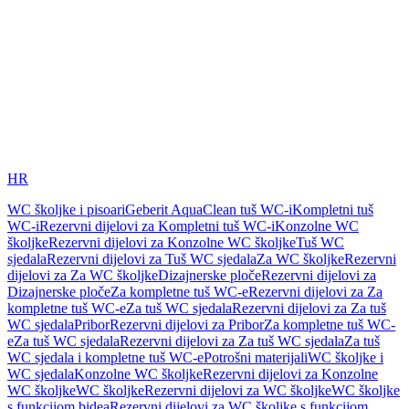
HR
WC školjke i pisoari
Geberit AquaClean tuš WC-i
Kompletni tuš
WC-i
Rezervni dijelovi za Kompletni tuš WC-i
Konzolne WC
školjke
Rezervni dijelovi za Konzolne WC školjke
Tuš WC
sjedala
Rezervni dijelovi za Tuš WC sjedala
Za WC školjke
Rezervni
dijelovi za Za WC školjke
Dizajnerske ploče
Rezervni dijelovi za
Dizajnerske ploče
Za kompletne tuš WC-e
Rezervni dijelovi za Za
kompletne tuš WC-e
Za tuš WC sjedala
Rezervni dijelovi za Za tuš
WC sjedala
Pribor
Rezervni dijelovi za Pribor
Za kompletne tuš WC-
e
Za tuš WC sjedala
Rezervni dijelovi za Za tuš WC sjedala
Za tuš
WC sjedala i kompletne tuš WC-e
Potrošni materijali
WC školjke i
WC sjedala
Konzolne WC školjke
Rezervni dijelovi za Konzolne
WC školjke
WC školjke
Rezervni dijelovi za WC školjke
WC školjke
s funkcijom bidea
Rezervni dijelovi za WC školjke s funkcijom