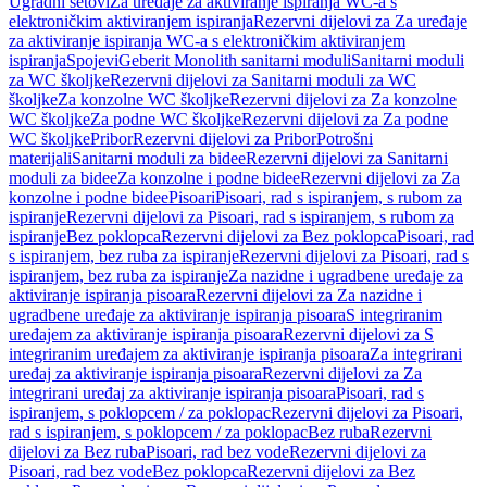
Ugradni setovi
Za uređaje za aktiviranje ispiranja WC-a s
elektroničkim aktiviranjem ispiranja
Rezervni dijelovi za Za uređaje
za aktiviranje ispiranja WC-a s elektroničkim aktiviranjem
ispiranja
Spojevi
Geberit Monolith sanitarni moduli
Sanitarni moduli
za WC školjke
Rezervni dijelovi za Sanitarni moduli za WC
školjke
Za konzolne WC školjke
Rezervni dijelovi za Za konzolne
WC školjke
Za podne WC školjke
Rezervni dijelovi za Za podne
WC školjke
Pribor
Rezervni dijelovi za Pribor
Potrošni
materijali
Sanitarni moduli za bidee
Rezervni dijelovi za Sanitarni
moduli za bidee
Za konzolne i podne bidee
Rezervni dijelovi za Za
konzolne i podne bidee
Pisoari
Pisoari, rad s ispiranjem, s rubom za
ispiranje
Rezervni dijelovi za Pisoari, rad s ispiranjem, s rubom za
ispiranje
Bez poklopca
Rezervni dijelovi za Bez poklopca
Pisoari, rad
s ispiranjem, bez ruba za ispiranje
Rezervni dijelovi za Pisoari, rad s
ispiranjem, bez ruba za ispiranje
Za nazidne i ugradbene uređaje za
aktiviranje ispiranja pisoara
Rezervni dijelovi za Za nazidne i
ugradbene uređaje za aktiviranje ispiranja pisoara
S integriranim
uređajem za aktiviranje ispiranja pisoara
Rezervni dijelovi za S
integriranim uređajem za aktiviranje ispiranja pisoara
Za integrirani
uređaj za aktiviranje ispiranja pisoara
Rezervni dijelovi za Za
integrirani uređaj za aktiviranje ispiranja pisoara
Pisoari, rad s
ispiranjem, s poklopcem / za poklopac
Rezervni dijelovi za Pisoari,
rad s ispiranjem, s poklopcem / za poklopac
Bez ruba
Rezervni
dijelovi za Bez ruba
Pisoari, rad bez vode
Rezervni dijelovi za
Pisoari, rad bez vode
Bez poklopca
Rezervni dijelovi za Bez