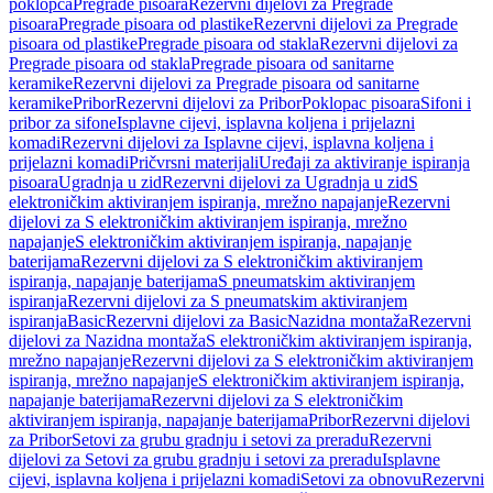
poklopca
Pregrade pisoara
Rezervni dijelovi za Pregrade
pisoara
Pregrade pisoara od plastike
Rezervni dijelovi za Pregrade
pisoara od plastike
Pregrade pisoara od stakla
Rezervni dijelovi za
Pregrade pisoara od stakla
Pregrade pisoara od sanitarne
keramike
Rezervni dijelovi za Pregrade pisoara od sanitarne
keramike
Pribor
Rezervni dijelovi za Pribor
Poklopac pisoara
Sifoni i
pribor za sifone
Isplavne cijevi, isplavna koljena i prijelazni
komadi
Rezervni dijelovi za Isplavne cijevi, isplavna koljena i
prijelazni komadi
Pričvrsni materijali
Uređaji za aktiviranje ispiranja
pisoara
Ugradnja u zid
Rezervni dijelovi za Ugradnja u zid
S
elektroničkim aktiviranjem ispiranja, mrežno napajanje
Rezervni
dijelovi za S elektroničkim aktiviranjem ispiranja, mrežno
napajanje
S elektroničkim aktiviranjem ispiranja, napajanje
baterijama
Rezervni dijelovi za S elektroničkim aktiviranjem
ispiranja, napajanje baterijama
S pneumatskim aktiviranjem
ispiranja
Rezervni dijelovi za S pneumatskim aktiviranjem
ispiranja
Basic
Rezervni dijelovi za Basic
Nazidna montaža
Rezervni
dijelovi za Nazidna montaža
S elektroničkim aktiviranjem ispiranja,
mrežno napajanje
Rezervni dijelovi za S elektroničkim aktiviranjem
ispiranja, mrežno napajanje
S elektroničkim aktiviranjem ispiranja,
napajanje baterijama
Rezervni dijelovi za S elektroničkim
aktiviranjem ispiranja, napajanje baterijama
Pribor
Rezervni dijelovi
za Pribor
Setovi za grubu gradnju i setovi za preradu
Rezervni
dijelovi za Setovi za grubu gradnju i setovi za preradu
Isplavne
cijevi, isplavna koljena i prijelazni komadi
Setovi za obnovu
Rezervni