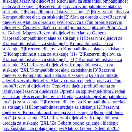
stiskanje
Rezervni dijelovi za Ručni alati za stiskanje
Kompatibilnost
alata za stiskanje [1]
Rezervni dijelovi za Kompatibilnost alata za
stiskanje [1]
Kompatibilnost alata za stiskanje [2]
Rezervni dijelovi za
Kompatibilnost alata za stiskanje [2]
Alati za obradu cijevi
Rezervni
dijelovi za Alati za obradu cijevi
Čepovi za tlačnu probu
Rezervni
dijelovi za Čepovi za tlačnu probu
Oprema za ispitivanje
Pribor
Alati
za Geberit Mapress
Rezervni dijelovi za Alati za Geberit
Mapress
Kompatibilnost alata za stiskanje [1]
Rezervni dijelovi za
Kompatibilnost alata za stiskanje [1]
Kompatibilnost alata za
stiskanje [2]
Rezervni dijelovi za Kompatibilnost alata za stiskanje
[2]
Kompatibilnost alata za stiskanje [1] / [2]
Rezervni dijelovi za
Kompatibilnost alata za stiskanje [1] / [2]
Kompatibilnost alata za
stiskanje [2XL]
Rezervni dijelovi za Kompatibilnost alata za
stiskanje [2XL]
Kompatibilnost alata za stiskanje [3]
Rezervni
dijelovi za Kompatibilnost alata za stiskanje [3]
Alati za obradu
cijevi
Rezervni dijelovi za Alati za obradu cijevi
Čepovi za tlačnu
probu
Rezervni dijelovi za Čepovi za tlačnu probu
Oprema za
ispitivanje
Rezervni dijelovi za Oprema za ispitivanje
Pribor
Uređaji
za stiskanje
Rezervni dijelovi za Uređaji za stiskanje
Kompatibilnost
uređaja za stiskanje [1]
Rezervni dijelovi za Kompatibilnost uređaja
za stiskanje [1]
Kompatibilnost uređaja za stiskanje [2]
Rezervni
dijelovi za Kompatibilnost uređaja za stiskanje [2]
Kompatibilnost
uređaja za stiskanje [2XL]
Rezervni dijelovi za Kompatibilnost
uređaja za stiskanje [2XL]
Za Geberit podno grijanje i hlađenje
površina
Stalci za polaganje cijevi
Alati za Geberit Silent-db20 /