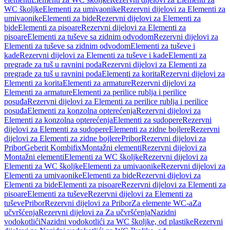
WC školjke
Elementi za umivaonike
Rezervni dijelovi za Elementi za
umivaonike
Elementi za bide
Rezervni dijelovi za Elementi za
bide
Elementi za pisoare
Rezervni dijelovi za Elementi za
pisoare
Elementi za tuševe sa zidnim odvodom
Rezervni dijelovi za
Elementi za tuševe sa zidnim odvodom
Elementi za tuševe i
kade
Rezervni dijelovi za Elementi za tuševe i kade
Elementi za
pregrade za tuš u ravnini poda
Rezervni dijelovi za Elementi za
pregrade za tuš u ravnini poda
Elementi za korita
Rezervni dijelovi za
Elementi za korita
Elementi za armature
Rezervni dijelovi za
Elementi za armature
Elementi za perilice rublja i perilice
posuđa
Rezervni dijelovi za Elementi za perilice rublja i perilice
posuđa
Elementi za konzolna opterećenja
Rezervni dijelovi za
Elementi za konzolna opterećenja
Elementi za sudopere
Rezervni
dijelovi za Elementi za sudopere
Elementi za zidne bojlere
Rezervni
dijelovi za Elementi za zidne bojlere
Pribor
Rezervni dijelovi za
Pribor
Geberit Kombifix
Montažni elementi
Rezervni dijelovi za
Montažni elementi
Elementi za WC školjke
Rezervni dijelovi za
Elementi za WC školjke
Elementi za umivaonike
Rezervni dijelovi za
Elementi za umivaonike
Elementi za bide
Rezervni dijelovi za
Elementi za bide
Elementi za pisoare
Rezervni dijelovi za Elementi za
pisoare
Elementi za tuševe
Rezervni dijelovi za Elementi za
tuševe
Pribor
Rezervni dijelovi za Pribor
Za elemente WC-a
Za
učvršćenja
Rezervni dijelovi za Za učvršćenja
Nazidni
vodokotlići
Nazidni vodokotlići za WC školjke, od plastike
Rezervni