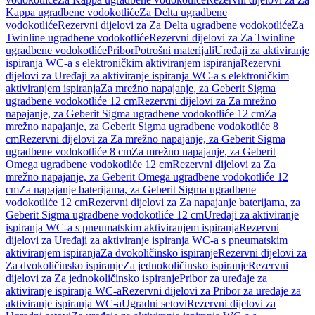
Kappa ugradbene vodokotliće
Za Delta ugradbene
vodokotliće
Rezervni dijelovi za Za Delta ugradbene vodokotliće
Za
Twinline ugradbene vodokotliće
Rezervni dijelovi za Za Twinline
ugradbene vodokotliće
Pribor
Potrošni materijali
Uređaji za aktiviranje
ispiranja WC-a s elektroničkim aktiviranjem ispiranja
Rezervni
dijelovi za Uređaji za aktiviranje ispiranja WC-a s elektroničkim
aktiviranjem ispiranja
Za mrežno napajanje, za Geberit Sigma
ugradbene vodokotliće 12 cm
Rezervni dijelovi za Za mrežno
napajanje, za Geberit Sigma ugradbene vodokotliće 12 cm
Za
mrežno napajanje, za Geberit Sigma ugradbene vodokotliće 8
cm
Rezervni dijelovi za Za mrežno napajanje, za Geberit Sigma
ugradbene vodokotliće 8 cm
Za mrežno napajanje, za Geberit
Omega ugradbene vodokotliće 12 cm
Rezervni dijelovi za Za
mrežno napajanje, za Geberit Omega ugradbene vodokotliće 12
cm
Za napajanje baterijama, za Geberit Sigma ugradbene
vodokotliće 12 cm
Rezervni dijelovi za Za napajanje baterijama, za
Geberit Sigma ugradbene vodokotliće 12 cm
Uređaji za aktiviranje
ispiranja WC-a s pneumatskim aktiviranjem ispiranja
Rezervni
dijelovi za Uređaji za aktiviranje ispiranja WC-a s pneumatskim
aktiviranjem ispiranja
Za dvokoličinsko ispiranje
Rezervni dijelovi za
Za dvokoličinsko ispiranje
Za jednokoličinsko ispiranje
Rezervni
dijelovi za Za jednokoličinsko ispiranje
Pribor za uređaje za
aktiviranje ispiranja WC-a
Rezervni dijelovi za Pribor za uređaje za
aktiviranje ispiranja WC-a
Ugradni setovi
Rezervni dijelovi za