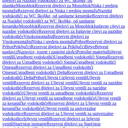
dijelovi za Nazidni vodokotlići za WC školjke, od
plastike
Monoblok
Rezervni dijelovi za Monoblok
Niska i srednja
montaža
Rezervni dijelovi za Niska i srednja montaža
Nazidni
vodokotlići za WC školjke, od sanitarne keramike
Rezervni dijelovi
za Nazidni vodokotlići za WC školjke, od sanitarne
keramike
Monoblok
Rezervni dijelovi za Monoblok
Isplavne cijevi za
nazidne vodokotliće
Rezervni dijelovi za Isplavne cijevi za nazidne
vodokotliće
Visokomontažni
Rezervni dijelovi za
Visokomontažni
Niska i srednja montaža
Pribor
Rezervni dijelovi za
Pribor
Priključci
Rezervni dijelovi za Priključci
Brtve
Brtveni
naglavci
Nazuvice, rozete i zastojni ulošci
Potrošni materijal
Izljevni
ventili
Ugradbeni vodokotlići
Ugradbeni vodokotlići Sigma
Rezervni
dijelovi za Ugradbeni vodokotlići Sigma
Ugradbeni vodokotlići
Omega
Rezervni dijelovi za Ugradbeni vodokotlići
Omega
Ugradbeni vodokotlići Delta
Rezervni dijelovi za Ugradbeni
vodokotlići Delta
Pribor
Uljevni i izljevni ventili
Uljevni
ventili
Rezervni dijelovi za Uljevni ventili
Uljevni ventili za nazidne
vodokotliće
Rezervni dijelovi za Uljevni ventili za nazidne
vodokotliće
Uljevni ventili za ugradbene vodokotliće
Rezervni
dijelovi za Uljevni ventili za ugradbene vodokotliće
Uljevni ventili
za keramičke vodokotliće
Rezervni dijelovi za Uljevni ventili za
keramičke vodokotliće
Uljevni ventili za univerzalne
vodokotlice
Rezervni dijelovi za Uljevni ventili za univerzalne
vodokotlice
Izljevni ventili
Rezervni dijelovi za Izljevni
ventili
Start/stop ispiranje
Rezervni dijelovi za Start/stop