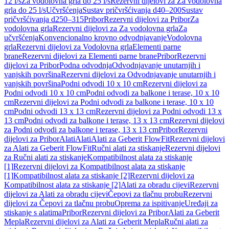
12 l/s
Za vodolovna grla do 25 l/s
Rezervni dijelovi za Za vodolovna
grla do 25 l/s
Učvršćenja
Sustav pričvršćivanja d40–200
Sustav
pričvršćivanja d250–315
Pribor
Rezervni dijelovi za Pribor
Za
vodolovna grla
Rezervni dijelovi za Za vodolovna grla
Za
učvršćenja
Konvencionalno krovno odvodnjavanje
Vodolovna
grla
Rezervni dijelovi za Vodolovna grla
Elementi parne
brane
Rezervni dijelovi za Elementi parne brane
Pribor
Rezervni
dijelovi za Pribor
Podna odvodnja
Odvodnjavanje unutarnjih i
vanjskih površina
Rezervni dijelovi za Odvodnjavanje unutarnjih i
vanjskih površina
Podni odvodi 10 x 10 cm
Rezervni dijelovi za
Podni odvodi 10 x 10 cm
Podni odvodi za balkone i terase, 10 x 10
cm
Rezervni dijelovi za Podni odvodi za balkone i terase, 10 x 10
cm
Podni odvodi 13 x 13 cm
Rezervni dijelovi za Podni odvodi 13 x
13 cm
Podni odvodi za balkone i terase, 13 x 13 cm
Rezervni dijelovi
za Podni odvodi za balkone i terase, 13 x 13 cm
Pribor
Rezervni
dijelovi za Pribor
Alati
Alati
Alati za Geberit FlowFit
Rezervni dijelovi
za Alati za Geberit FlowFit
Ručni alati za stiskanje
Rezervni dijelovi
za Ručni alati za stiskanje
Kompatibilnost alata za stiskanje
[1]
Rezervni dijelovi za Kompatibilnost alata za stiskanje
[1]
Kompatibilnost alata za stiskanje [2]
Rezervni dijelovi za
Kompatibilnost alata za stiskanje [2]
Alati za obradu cijevi
Rezervni
dijelovi za Alati za obradu cijevi
Čepovi za tlačnu probu
Rezervni
dijelovi za Čepovi za tlačnu probu
Oprema za ispitivanje
Uređaji za
stiskanje s alatima
Pribor
Rezervni dijelovi za Pribor
Alati za Geberit
Mepla
Rezervni dijelovi za Alati za Geberit Mepla
Ručni alati za