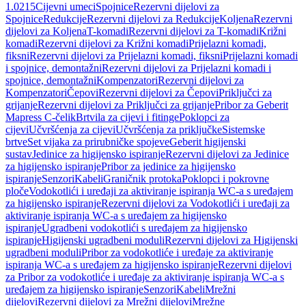
1.0215
Cijevni umeci
Spojnice
Rezervni dijelovi za
Spojnice
Redukcije
Rezervni dijelovi za Redukcije
Koljena
Rezervni
dijelovi za Koljena
T-komadi
Rezervni dijelovi za T-komadi
Križni
komadi
Rezervni dijelovi za Križni komadi
Prijelazni komadi,
fiksni
Rezervni dijelovi za Prijelazni komadi, fiksni
Prijelazni komadi
i spojnice, demontažni
Rezervni dijelovi za Prijelazni komadi i
spojnice, demontažni
Kompenzatori
Rezervni dijelovi za
Kompenzatori
Čepovi
Rezervni dijelovi za Čepovi
Priključci za
grijanje
Rezervni dijelovi za Priključci za grijanje
Pribor za Geberit
Mapress C-čelik
Brtvila za cijevi i fitinge
Poklopci za
cijevi
Učvršćenja za cijevi
Učvršćenja za priključke
Sistemske
brtve
Set vijaka za prirubničke spojeve
Geberit higijenski
sustav
Jedinice za higijensko ispiranje
Rezervni dijelovi za Jedinice
za higijensko ispiranje
Pribor za jedinice za higijensko
ispiranje
Senzori
Kabeli
Graničnik protoka
Poklopci i pokrovne
ploče
Vodokotlići i uređaji za aktiviranje ispiranja WC-a s uređajem
za higijensko ispiranje
Rezervni dijelovi za Vodokotlići i uređaji za
aktiviranje ispiranja WC-a s uređajem za higijensko
ispiranje
Ugradbeni vodokotlići s uređajem za higijensko
ispiranje
Higijenski ugradbeni moduli
Rezervni dijelovi za Higijenski
ugradbeni moduli
Pribor za vodokotliće i uređaje za aktiviranje
ispiranja WC-a s uređajem za higijensko ispiranje
Rezervni dijelovi
za Pribor za vodokotliće i uređaje za aktiviranje ispiranja WC-a s
uređajem za higijensko ispiranje
Senzori
Kabeli
Mrežni
dijelovi
Rezervni dijelovi za Mrežni dijelovi
Mrežne