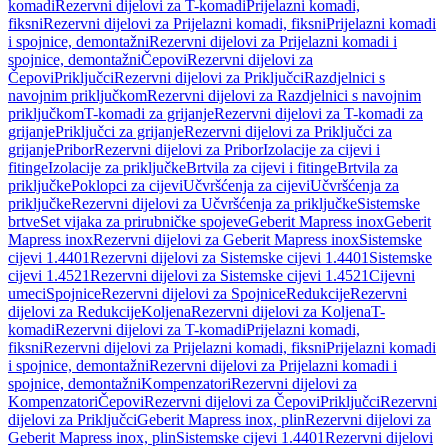
komadi
Rezervni dijelovi za T-komadi
Prijelazni komadi,
fiksni
Rezervni dijelovi za Prijelazni komadi, fiksni
Prijelazni komadi
i spojnice, demontažni
Rezervni dijelovi za Prijelazni komadi i
spojnice, demontažni
Čepovi
Rezervni dijelovi za
Čepovi
Priključci
Rezervni dijelovi za Priključci
Razdjelnici s
navojnim priključkom
Rezervni dijelovi za Razdjelnici s navojnim
priključkom
T-komadi za grijanje
Rezervni dijelovi za T-komadi za
grijanje
Priključci za grijanje
Rezervni dijelovi za Priključci za
grijanje
Pribor
Rezervni dijelovi za Pribor
Izolacije za cijevi i
fitinge
Izolacije za priključke
Brtvila za cijevi i fitinge
Brtvila za
priključke
Poklopci za cijevi
Učvršćenja za cijevi
Učvršćenja za
priključke
Rezervni dijelovi za Učvršćenja za priključke
Sistemske
brtve
Set vijaka za prirubničke spojeve
Geberit Mapress inox
Geberit
Mapress inox
Rezervni dijelovi za Geberit Mapress inox
Sistemske
cijevi 1.4401
Rezervni dijelovi za Sistemske cijevi 1.4401
Sistemske
cijevi 1.4521
Rezervni dijelovi za Sistemske cijevi 1.4521
Cijevni
umeci
Spojnice
Rezervni dijelovi za Spojnice
Redukcije
Rezervni
dijelovi za Redukcije
Koljena
Rezervni dijelovi za Koljena
T-
komadi
Rezervni dijelovi za T-komadi
Prijelazni komadi,
fiksni
Rezervni dijelovi za Prijelazni komadi, fiksni
Prijelazni komadi
i spojnice, demontažni
Rezervni dijelovi za Prijelazni komadi i
spojnice, demontažni
Kompenzatori
Rezervni dijelovi za
Kompenzatori
Čepovi
Rezervni dijelovi za Čepovi
Priključci
Rezervni
dijelovi za Priključci
Geberit Mapress inox, plin
Rezervni dijelovi za
Geberit Mapress inox, plin
Sistemske cijevi 1.4401
Rezervni dijelovi