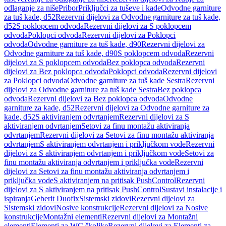
odlaganje za niše
Pribor
Priključci za tuševe i kade
Odvodne garniture
za tuš kade, d52
Rezervni dijelovi za Odvodne garniture za tuš kade,
d52
S poklopcem odvoda
Rezervni dijelovi za S poklopcem
odvoda
Poklopci odvoda
Rezervni dijelovi za Poklopci
odvoda
Odvodne garniture za tuš kade, d90
Rezervni dijelovi za
Odvodne garniture za tuš kade, d90
S poklopcem odvoda
Rezervni
dijelovi za S poklopcem odvoda
Bez poklopca odvoda
Rezervni
dijelovi za Bez poklopca odvoda
Poklopci odvoda
Rezervni dijelovi
za Poklopci odvoda
Odvodne garniture za tuš kade Sestra
Rezervni
dijelovi za Odvodne garniture za tuš kade Sestra
Bez poklopca
odvoda
Rezervni dijelovi za Bez poklopca odvoda
Odvodne
garniture za kade, d52
Rezervni dijelovi za Odvodne garniture za
kade, d52
S aktiviranjem odvrtanjem
Rezervni dijelovi za S
aktiviranjem odvrtanjem
Setovi za finu montažu aktiviranja
odvrtanjem
Rezervni dijelovi za Setovi za finu montažu aktiviranja
odvrtanjem
S aktiviranjem odvrtanjem i priključkom vode
Rezervni
dijelovi za S aktiviranjem odvrtanjem i priključkom vode
Setovi za
finu montažu aktiviranja odvrtanjem i priključka vode
Rezervni
dijelovi za Setovi za finu montažu aktiviranja odvrtanjem i
priključka vode
S aktiviranjem na pritisak PushControl
Rezervni
dijelovi za S aktiviranjem na pritisak PushControl
Sustavi instalacije i
ispiranja
Geberit Duofix
Sistemski zidovi
Rezervni dijelovi za
Sistemski zidovi
Nosive konstrukcije
Rezervni dijelovi za Nosive
konstrukcije
Montažni elementi
Rezervni dijelovi za Montažni
elementi
Elementi za WC školjke
Rezervni dijelovi za Elementi za