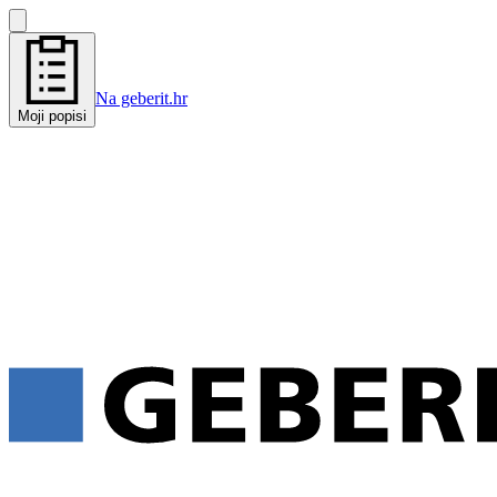
Na geberit.hr
Moji popisi