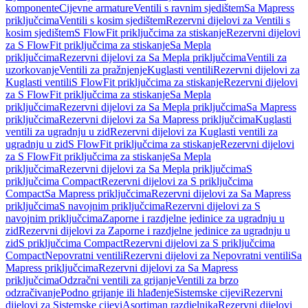
komponente
Cijevne armature
Ventili s ravnim sjedištem
Sa Mapress
priključcima
Ventili s kosim sjedištem
Rezervni dijelovi za Ventili s
kosim sjedištem
S FlowFit priključcima za stiskanje
Rezervni dijelovi
za S FlowFit priključcima za stiskanje
Sa Mepla
priključcima
Rezervni dijelovi za Sa Mepla priključcima
Ventili za
uzorkovanje
Ventili za pražnjenje
Kuglasti ventili
Rezervni dijelovi za
Kuglasti ventili
S FlowFit priključcima za stiskanje
Rezervni dijelovi
za S FlowFit priključcima za stiskanje
Sa Mepla
priključcima
Rezervni dijelovi za Sa Mepla priključcima
Sa Mapress
priključcima
Rezervni dijelovi za Sa Mapress priključcima
Kuglasti
ventili za ugradnju u zid
Rezervni dijelovi za Kuglasti ventili za
ugradnju u zid
S FlowFit priključcima za stiskanje
Rezervni dijelovi
za S FlowFit priključcima za stiskanje
Sa Mepla
priključcima
Rezervni dijelovi za Sa Mepla priključcima
S
priključcima Compact
Rezervni dijelovi za S priključcima
Compact
Sa Mapress priključcima
Rezervni dijelovi za Sa Mapress
priključcima
S navojnim priključcima
Rezervni dijelovi za S
navojnim priključcima
Zaporne i razdjelne jedinice za ugradnju u
zid
Rezervni dijelovi za Zaporne i razdjelne jedinice za ugradnju u
zid
S priključcima Compact
Rezervni dijelovi za S priključcima
Compact
Nepovratni ventili
Rezervni dijelovi za Nepovratni ventili
Sa
Mapress priključcima
Rezervni dijelovi za Sa Mapress
priključcima
Odzračni ventili za grijanje
Ventili za brzo
odzračivanje
Podno grijanje ili hlađenje
Sistemske cijevi
Rezervni
dijelovi za Sistemske cijevi
Asortiman razdjelnika
Rezervni dijelovi