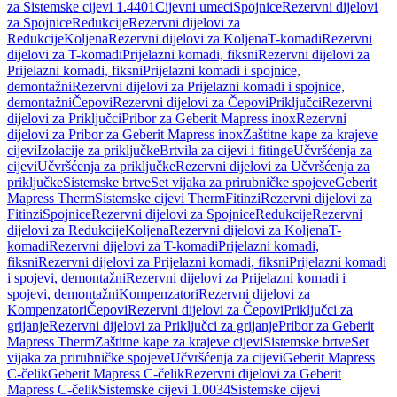
za Sistemske cijevi 1.4401
Cijevni umeci
Spojnice
Rezervni dijelovi
za Spojnice
Redukcije
Rezervni dijelovi za
Redukcije
Koljena
Rezervni dijelovi za Koljena
T-komadi
Rezervni
dijelovi za T-komadi
Prijelazni komadi, fiksni
Rezervni dijelovi za
Prijelazni komadi, fiksni
Prijelazni komadi i spojnice,
demontažni
Rezervni dijelovi za Prijelazni komadi i spojnice,
demontažni
Čepovi
Rezervni dijelovi za Čepovi
Priključci
Rezervni
dijelovi za Priključci
Pribor za Geberit Mapress inox
Rezervni
dijelovi za Pribor za Geberit Mapress inox
Zaštitne kape za krajeve
cijevi
Izolacije za priključke
Brtvila za cijevi i fitinge
Učvršćenja za
cijevi
Učvršćenja za priključke
Rezervni dijelovi za Učvršćenja za
priključke
Sistemske brtve
Set vijaka za prirubničke spojeve
Geberit
Mapress Therm
Sistemske cijevi Therm
Fitinzi
Rezervni dijelovi za
Fitinzi
Spojnice
Rezervni dijelovi za Spojnice
Redukcije
Rezervni
dijelovi za Redukcije
Koljena
Rezervni dijelovi za Koljena
T-
komadi
Rezervni dijelovi za T-komadi
Prijelazni komadi,
fiksni
Rezervni dijelovi za Prijelazni komadi, fiksni
Prijelazni komadi
i spojevi, demontažni
Rezervni dijelovi za Prijelazni komadi i
spojevi, demontažni
Kompenzatori
Rezervni dijelovi za
Kompenzatori
Čepovi
Rezervni dijelovi za Čepovi
Priključci za
grijanje
Rezervni dijelovi za Priključci za grijanje
Pribor za Geberit
Mapress Therm
Zaštitne kape za krajeve cijevi
Sistemske brtve
Set
vijaka za prirubničke spojeve
Učvršćenja za cijevi
Geberit Mapress
C-čelik
Geberit Mapress C-čelik
Rezervni dijelovi za Geberit
Mapress C-čelik
Sistemske cijevi 1.0034
Sistemske cijevi