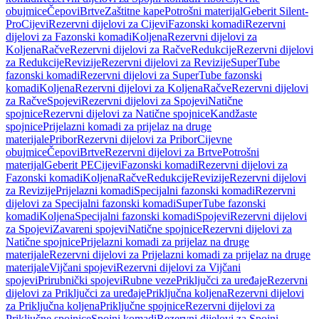
obujmice
Čepovi
Brtve
Zaštitne kape
Potrošni materijal
Geberit Silent-
Pro
Cijevi
Rezervni dijelovi za Cijevi
Fazonski komadi
Rezervni
dijelovi za Fazonski komadi
Koljena
Rezervni dijelovi za
Koljena
Račve
Rezervni dijelovi za Račve
Redukcije
Rezervni dijelovi
za Redukcije
Revizije
Rezervni dijelovi za Revizije
SuperTube
fazonski komadi
Rezervni dijelovi za SuperTube fazonski
komadi
Koljena
Rezervni dijelovi za Koljena
Račve
Rezervni dijelovi
za Račve
Spojevi
Rezervni dijelovi za Spojevi
Natične
spojnice
Rezervni dijelovi za Natične spojnice
Kandžaste
spojnice
Prijelazni komadi za prijelaz na druge
materijale
Pribor
Rezervni dijelovi za Pribor
Cijevne
obujmice
Čepovi
Brtve
Rezervni dijelovi za Brtve
Potrošni
materijal
Geberit PE
Cijevi
Fazonski komadi
Rezervni dijelovi za
Fazonski komadi
Koljena
Račve
Redukcije
Revizije
Rezervni dijelovi
za Revizije
Prijelazni komadi
Specijalni fazonski komadi
Rezervni
dijelovi za Specijalni fazonski komadi
SuperTube fazonski
komadi
Koljena
Specijalni fazonski komadi
Spojevi
Rezervni dijelovi
za Spojevi
Zavareni spojevi
Natične spojnice
Rezervni dijelovi za
Natične spojnice
Prijelazni komadi za prijelaz na druge
materijale
Rezervni dijelovi za Prijelazni komadi za prijelaz na druge
materijale
Vijčani spojevi
Rezervni dijelovi za Vijčani
spojevi
Prirubnički spojevi
Rubne veze
Priključci za uređaje
Rezervni
dijelovi za Priključci za uređaje
Priključna koljena
Rezervni dijelovi
za Priključna koljena
Priključne spojnice
Rezervni dijelovi za
Priključne spojnice
Spojni komadi
Rezervni dijelovi za Spojni