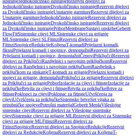
ispiranje
Jednokoličinsko ispiranje
Rezervni dijelovi za
Jednokoličinsko ispiranje
Dvokoličinsko ispiranje
Rezervni dijelovi
za Dvokoličinsko ispiranje
Unutarnje garniture
Rezervni dijelovi za
Unutarnje garniture
Jednokoličinsko ispiranje
Rezervni dijelovi za
Jednokoličinsko ispiranje
Dvokoličinsko ispiranje
Rezervni dijelovi
za Dvokoličinsko ispiranje
Pribor
Membrane
Sustavi opskrbe
Geberit
FlowFit
Sistemske cijevi ML
Sistemske cijevi za grijanje
ML
Sistemske cijevi SL
Fitinzi
Rezervni dijelovi za
Fitinzi
Spojnice
Redukcije
Koljena
T-komadi
Prijelazni komadi,
fiksni
Prijelazni komadi i spojnice, demontažni
Rezervni dijelovi za
Prijelazni komadi i spojnice, demontažni
Čepovi
Priključci
Rezervni
dijelovi za Priključci
Razdjelnici s navojnim priključkom
Rezervni
dijelovi za Razdjelnici s navojnim priključkom
Razdjelnik s
priključkom za stiskanje
T-komadi za grijanje
Prijelazni komadi i
spojevi za grijanje, demontažni
Priključci za grijanje
Rezervni dijelovi
za Priključci za grijanje
Pribor
Izolacije za cijevi i fitinge
Izolacije za
priključke
Brtvila za cijevi i fitinge
Brtvila za priključke
Brtve za
fitinge
Poklopci za cijevi
Poklopac za fitinge
Učvršćenja za
cijevi
Učvršćenja za priključke
Sistemske brtve
Set vijaka za
prirubničke spojeve
Potrošni materijal
Geberit Mepla
Višeslojne
sistemske cijevi
Rezervni dijelovi za Višeslojne sistemske
cijevi
Sistemske cijevi za grijanje ML
Rezervni dijelovi za Sistemske
cijevi za grijanje ML
Fitinzi
Rezervni dijelovi za
Fitinzi
Spojnice
Rezervni dijelovi za Spojnice
Redukcije
Rezervni
dijelovi za Redukcije
Koljena
Rezervni dijelovi za Koljena
T-