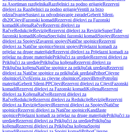
za Asortiman razdjelnika
Razdjelnici za podno grijanje
Rezervni
dijelovi za Razdjelnici za podno grijanje
Ventili za brzo
odzračivanje
Sustavi za odvodnjavanje zgrade
Geberit Silent-
db20
Cijevi
Fazonski komadi
Rezervni dijelovi za Fazonski
komadi
Koljena
Račve
Rezervni dijelovi za
Račve
Redukcije
Revizije
Rezervni dijelovi za Revizije
SuperTube
fazonski komadi
Koljena
Specijalni fazonski komadi
Spojevi
Rezervni
dijelovi za Spojevi
Zavareni spojevi
Natične spojnice
Rezervni
dijelovi za Natične spojnice
Stezni spojevi
Prijelazni komadi za
prijelaz na druge materijale
Rezervni dijelovi za Prijelazni komadi za
prijelaz na druge materijale
Priključci za uređaje
Rezervni dijelovi za
Priključci za uređaje
Priključna koljena
Rezervni dijelovi za
Priključna koljena
Natične spojnice za priključak uređaja
Rezervni
dijelovi za Natične spojnice za priključak uređaja
Pribor
Cijevne
obujmice
Učvršćenja za cijevne obujmice
Čepovi
Brtve
Potrošni
materijal
Geberit Silent-PP
Cijevi
Rezervni dijelovi za Cijevi
Fazonski
komadi
Rezervni dijelovi za Fazonski komadi
Koljena
Rezervni
dijelovi za Koljena
Račve
Rezervni dijelovi za
Račve
Redukcije
Rezervni dijelovi za Redukcije
Revizije
Rezervni
dijelovi za Revizije
Spojevi
Rezervni dijelovi za Spojevi
Natične
spojnice
Rezervni dijelovi za Natične spojnice
Kandžaste
spojnice
Prijelazni komadi za prijelaz na druge materijale
Priključci za
uređaje
Rezervni dijelovi za Priključci za uređaje
Priključna
koljena
Rezervni dijelovi za Priključna koljena
Spojni
komadi
Rezervni dijelovi za Spojni komadi
Pribor
Cijevne