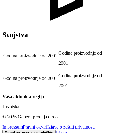
Svojstva
Godina proizvodnje od
Godina proizvodnje od
2001
2001
Godina proizvodnje od
Godina proizvodnje od
2001
2001
Vaša aktualna regija
Hrvatska
©
2026
Geberit prodaja d.o.o.
Impressum
Pravni okviri
Izjava o zaštiti privatnosti
Izjave
Promijeni postavke kolačića