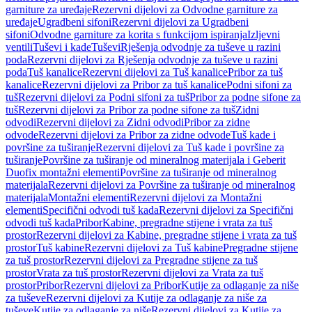
garniture za uređaje
Rezervni dijelovi za Odvodne garniture za
uređaje
Ugradbeni sifoni
Rezervni dijelovi za Ugradbeni
sifoni
Odvodne garniture za korita s funkcijom ispiranja
Izljevni
ventili
Tuševi i kade
Tuševi
Rješenja odvodnje za tuševe u razini
poda
Rezervni dijelovi za Rješenja odvodnje za tuševe u razini
poda
Tuš kanalice
Rezervni dijelovi za Tuš kanalice
Pribor za tuš
kanalice
Rezervni dijelovi za Pribor za tuš kanalice
Podni sifoni za
tuš
Rezervni dijelovi za Podni sifoni za tuš
Pribor za podne sifone za
tuš
Rezervni dijelovi za Pribor za podne sifone za tuš
Zidni
odvodi
Rezervni dijelovi za Zidni odvodi
Pribor za zidne
odvode
Rezervni dijelovi za Pribor za zidne odvode
Tuš kade i
površine za tuširanje
Rezervni dijelovi za Tuš kade i površine za
tuširanje
Površine za tuširanje od mineralnog materijala i Geberit
Duofix montažni elementi
Površine za tuširanje od mineralnog
materijala
Rezervni dijelovi za Površine za tuširanje od mineralnog
materijala
Montažni elementi
Rezervni dijelovi za Montažni
elementi
Specifični odvodi tuš kada
Rezervni dijelovi za Specifični
odvodi tuš kada
Pribor
Kabine, pregradne stijene i vrata za tuš
prostor
Rezervni dijelovi za Kabine, pregradne stijene i vrata za tuš
prostor
Tuš kabine
Rezervni dijelovi za Tuš kabine
Pregradne stijene
za tuš prostor
Rezervni dijelovi za Pregradne stijene za tuš
prostor
Vrata za tuš prostor
Rezervni dijelovi za Vrata za tuš
prostor
Pribor
Rezervni dijelovi za Pribor
Kutije za odlaganje za niše
za tuševe
Rezervni dijelovi za Kutije za odlaganje za niše za
tuševe
Kutije za odlaganje za niše
Rezervni dijelovi za Kutije za