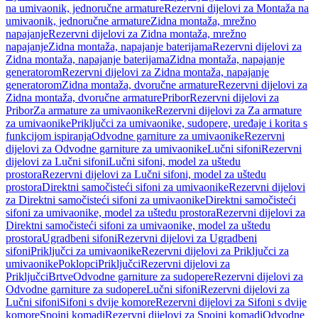
na umivaonik, jednoručne armature
Rezervni dijelovi za Montaža na
umivaonik, jednoručne armature
Zidna montaža, mrežno
napajanje
Rezervni dijelovi za Zidna montaža, mrežno
napajanje
Zidna montaža, napajanje baterijama
Rezervni dijelovi za
Zidna montaža, napajanje baterijama
Zidna montaža, napajanje
generatorom
Rezervni dijelovi za Zidna montaža, napajanje
generatorom
Zidna montaža, dvoručne armature
Rezervni dijelovi za
Zidna montaža, dvoručne armature
Pribor
Rezervni dijelovi za
Pribor
Za armature za umivaonike
Rezervni dijelovi za Za armature
za umivaonike
Priključci za umivaonike, sudopere, uređaje i korita s
funkcijom ispiranja
Odvodne garniture za umivaonike
Rezervni
dijelovi za Odvodne garniture za umivaonike
Lučni sifoni
Rezervni
dijelovi za Lučni sifoni
Lučni sifoni, model za uštedu
prostora
Rezervni dijelovi za Lučni sifoni, model za uštedu
prostora
Direktni samočisteći sifoni za umivaonike
Rezervni dijelovi
za Direktni samočisteći sifoni za umivaonike
Direktni samočisteći
sifoni za umivaonike, model za uštedu prostora
Rezervni dijelovi za
Direktni samočisteći sifoni za umivaonike, model za uštedu
prostora
Ugradbeni sifoni
Rezervni dijelovi za Ugradbeni
sifoni
Priključci za umivaonike
Rezervni dijelovi za Priključci za
umivaonike
Poklopci
Priključci
Rezervni dijelovi za
Priključci
Brtve
Odvodne garniture za sudopere
Rezervni dijelovi za
Odvodne garniture za sudopere
Lučni sifoni
Rezervni dijelovi za
Lučni sifoni
Sifoni s dvije komore
Rezervni dijelovi za Sifoni s dvije
komore
Spojni komadi
Rezervni dijelovi za Spojni komadi
Odvodne