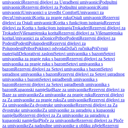
umivaonici
Rezervni dijelovi za Ugradbeni umivaonici
Podpultni
umivaonici
Rezervni dijelovi za Podpultni umivaonici
Kutni
umivaonici
Umivaonici u izvedbi Comfort
Umivaonici za
djecu
Umivaonici
Korita za pranje ruku
Ostali umivaonici
Rezervni
dijelovi za Ostali umivaonici
Korita s funkcijom ispiranja
Rezervni
dijelovi za Korita s funkcijom ispiranja
Trokaderi
Rezervni dijelovi za
Trokaderi
Višenamjenska korita
Rezervni dijelovi za Višenamjenska
korita
Umivaonici za učionice
Pribor
Podesti
Rezervni dijelovi za
Podesti
Podesti
Polupodesti
Rezervni dijelovi za
Polupodesti
Pribor
Poklopci odvoda
Držači ručnika
Pričvrsni
materijali
Dekorativni zasloni
Setovi umivaonika s bazom
Setovi
umivaonika za pranje ruku s bazom
Rezervni dijelovi za Setovi
umivaonika za pranje ruku s bazom
Setovi umivaonika s
bazom
Rezervni dijelovi za Setovi umivaonika s bazom
Setovi
ugradnog umivaonika s bazom
Rezervni dijelovi za Setovi ugradnog
umivaonika s bazom
Setovi ugradbenih umivaonika s
bazom
Rezervni dijelovi za Setovi ugradbenih umivaonika s
bazom
Kupaonski namještaj
Baze za umivaonike
Rezervni dijelovi za
Baze za umivaonike
Za umivaonike za pranje ruku
Rezervni dijelovi
za Za umivaonike za pranje ruku
Za umivaonike
Rezervni dijelovi za
Za umivaonike
Za dvostruke umivaonike
Rezervni dijelovi za Za
dvostruke umivaonike
Za umivaonike za ugradnju u kupaonski
namještaj
Rezervni dijelovi za Za umivaonike za ugradnju u
kupaonski namještaj
Ploče za umivaonike
Rezervni dijelovi za Ploče
za umivaonike
Za nadpultne umivaonike u obliku zdjele
Rezervni