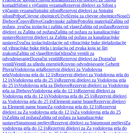
komadi
Sifoni s vijčanim vezama
Rezervni dijelovi za Sifoni s
vijčanim vezama
Spiralni sifoni
Rezervni dijelovi za Spiralni
sifoni
Pribor
Cijevne obujmice
Učvršćenja za cijevne obujmice
Noseći
žljebovi
Čepovi
Brtve
Građevinske zaštite
Potrošni materijal
Zaštita od
požara, zvučna izolacija i zaštita od vlage
Zaštita od požara
Rezervni
dijelovi za Zaštita od požara
Zaštita od požara za kanalizacijske
sustave
Rezervni dijelovi za Zaštita od požara za kanalizacijske
sustave
Zvučna izolacija
Izolacije od vibracijske buke tijela
Izolacije
od vibracijske buke tijela i izolacija od zvuka koja se širi
zrakom
Zaštita od vlage
Brtvila
Odzračni ventili za
odvodnjavanje
Dozračni ventili
Rezervni dijelovi za Dozračni
ventili
Ventili za uštedu energije
Krovno odvodnjavanje Geberit
Pluvia
Vodolovna grla
Rezervni dijelovi za Vodolovna
grla
Vodolovna grla do 12 l/s
Rezervni dijelovi za Vodolovna grla do
12 l/s
Vodolovna grla do 25 l/s
Rezervni dijelovi za Vodolovna grla
do 25 l/s
Vodolovna grla za žljebove
Rezervni dijelovi za Vodolovna
grla za žljebove
Vodolovna grla do 12 l/s
Rezervni dijelovi za
Vodolovna grla do 12 l/s
Vodolovna grla do 25 l/s
Rezervni dijelovi
za Vodolovna grla do 25 l/s
Elementi parne brane
Rezervni dijelovi
za Elementi parne brane
Za vodolovna grla do 12 l/s
Rezervni
dijelovi za Za vodolovna grla do 12 l/s
Za vodolovna grla do 25
l/s
Zaštita od požara
Zaštita od požara za kanalizacijske
sustave
Sigurnosni preljevi
Rezervni dijelovi za Sigurnosni preljevi
Za
vodolovna grla do 12 l/s
Rezervni dijelovi za Za vodolovna grla do