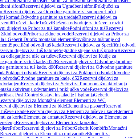
vi za Direktni samočisteći sifoni za umivaonike
Direktni samočisteći
beni sifoni
Rezervni dijelovi za Ugradbeni sifoni
Priključci za
re
Rezervni dijelovi za Odvodne garniture za sudopere
Lučni
ojni komadi
Odvodne garniture za uređaje
Rezervni dijelovi za
 ventili
Tuševi i kade
Tuševi
Rješenja odvodnje za tuševe u razini
ni dijelovi za Pribor za tuš kanalice
Podni sifoni za tuš
Rezervni
a Zidni odvodi
Pribor za zidne odvode
Rezervni dijelovi za Pribor za
ala i Geberit Duofix montažni elementi
Površine za tuširanje od
menti
Specifični odvodi tuš kada
Rezervni dijelovi za Specifični odvodi
zervni dijelovi za Tuš kabine
Pregradne stijene za tuš prostor
Rezervni
 za odlaganje za niše za tuševe
Rezervni dijelovi za Kutije za
 garniture za tuš kade, d52
Rezervni dijelovi za Odvodne garniture
e garniture za tuš kade, d90
Rezervni dijelovi za Odvodne garniture
oda
Poklopci odvoda
Rezervni dijelovi za Poklopci odvoda
Odvodne
ca odvoda
Odvodne garniture za kade, d52
Rezervni dijelovi za
 odvrtanjem
Rezervni dijelovi za Setovi za finu montažu aktiviranja
ntažu aktiviranja odvrtanjem i priključka vode
Rezervni dijelovi za
 pritisak PushControl
Sustavi instalacije i ispiranja
Geberit
ezervni dijelovi za Montažni elementi
Elementi za WC
ervni dijelovi za Elementi za bide
Elementi za pisoare
Rezervni
 tuševe i kade
Rezervni dijelovi za Elementi za tuševe i kade
Elementi
nti za korita
Elementi za armature
Rezervni dijelovi za Elementi za
erećenja
Rezervni dijelovi za Elementi za konzolna
ojlere
Pribor
Rezervni dijelovi za Pribor
Geberit Kombifix
Montažni
Rezervni dijelovi za Elementi za umivaonike
Elementi za