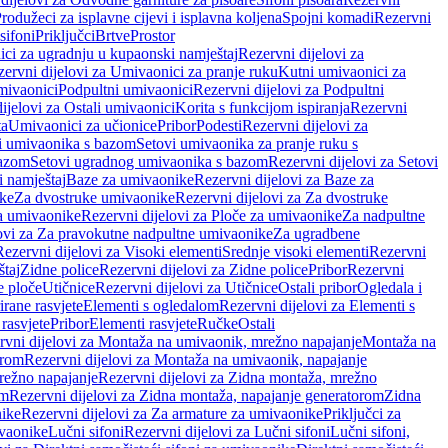
rodužeci za isplavne cijevi i isplavna koljena
Spojni komadi
Rezervni
sifoni
Priključci
Brtve
Prostor
ci za ugradnju u kupaonski namještaj
Rezervni dijelovi za
ervni dijelovi za Umivaonici za pranje ruku
Kutni umivaonici za
mivaonici
Podpultni umivaonici
Rezervni dijelovi za Podpultni
ijelovi za Ostali umivaonici
Korita s funkcijom ispiranja
Rezervni
ta
Umivaonici za učionice
Pribor
Podesti
Rezervni dijelovi za
i umivaonika s bazom
Setovi umivaonika za pranje ruku s
bazom
Setovi ugradnog umivaonika s bazom
Rezervni dijelovi za Setovi
 namještaj
Baze za umivaonike
Rezervni dijelovi za Baze za
ike
Za dvostruke umivaonike
Rezervni dijelovi za Za dvostruke
a umivaonike
Rezervni dijelovi za Ploče za umivaonike
Za nadpultne
lovi za Za pravokutne nadpultne umivaonike
Za ugradbene
Rezervni dijelovi za Visoki elementi
Srednje visoki elementi
Rezervni
štaj
Zidne police
Rezervni dijelovi za Zidne police
Pribor
Rezervni
 ploče
Utičnice
Rezervni dijelovi za Utičnice
Ostali pribor
Ogledala i
irane rasvjete
Elementi s ogledalom
Rezervni dijelovi za Elementi s
 rasvjete
Pribor
Elementi rasvjete
Ručke
Ostali
rvni dijelovi za Montaža na umivaonik, mrežno napajanje
Montaža na
orom
Rezervni dijelovi za Montaža na umivaonik, napajanje
režno napajanje
Rezervni dijelovi za Zidna montaža, mrežno
om
Rezervni dijelovi za Zidna montaža, napajanje generatorom
Zidna
nike
Rezervni dijelovi za Za armature za umivaonike
Priključci za
ivaonike
Lučni sifoni
Rezervni dijelovi za Lučni sifoni
Lučni sifoni,