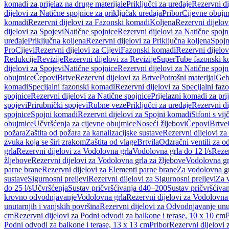
komadi za prijelaz na druge materijale
Priključci za uređaje
Rezervni di
dijelovi za Natične spojnice za priključak uređaja
Pribor
Cijevne obujm
komadi
Rezervni dijelovi za Fazonski komadi
Koljena
Rezervni dijelov
dijelovi za Spojevi
Natične spojnice
Rezervni dijelovi za Natične spojn
uređaje
Priključna koljena
Rezervni dijelovi za Priključna koljena
Spojn
Pro
Cijevi
Rezervni dijelovi za Cijevi
Fazonski komadi
Rezervni dijelo
Redukcije
Revizije
Rezervni dijelovi za Revizije
SuperTube fazonski k
dijelovi za Spojevi
Natične spojnice
Rezervni dijelovi za Natične spojn
obujmice
Čepovi
Brtve
Rezervni dijelovi za Brtve
Potrošni materijal
Geb
komadi
Specijalni fazonski komadi
Rezervni dijelovi za Specijalni fa
spojnice
Rezervni dijelovi za Natične spojnice
Prijelazni komadi za pri
spojevi
Prirubnički spojevi
Rubne veze
Priključci za uređaje
Rezervni di
spojnice
Spojni komadi
Rezervni dijelovi za Spojni komadi
Sifoni s vi
obujmice
Učvršćenja za cijevne obujmice
Noseći žljebovi
Čepovi
Brtve
požara
Zaštita od požara za kanalizacijske sustave
Rezervni dijelovi za
zvuka koja se širi zrakom
Zaštita od vlage
Brtvila
Odzračni ventili za 
grla
Rezervni dijelovi za Vodolovna grla
Vodolovna grla do 12 l/s
Rezer
žljebove
Rezervni dijelovi za Vodolovna grla za žljebove
Vodolovna grl
parne brane
Rezervni dijelovi za Elementi parne brane
Za vodolovna gr
sustave
Sigurnosni preljevi
Rezervni dijelovi za Sigurnosni preljevi
Za v
do 25 l/s
Učvršćenja
Sustav pričvršćivanja d40–200
Sustav pričvršćiv
krovno odvodnjavanje
Vodolovna grla
Rezervni dijelovi za Vodolovna
unutarnjih i vanjskih površina
Rezervni dijelovi za Odvodnjavanje unut
cm
Rezervni dijelovi za Podni odvodi za balkone i terase, 10 x 10 cm
P
Podni odvodi za balkone i terase, 13 x 13 cm
Pribor
Rezervni dijelovi 