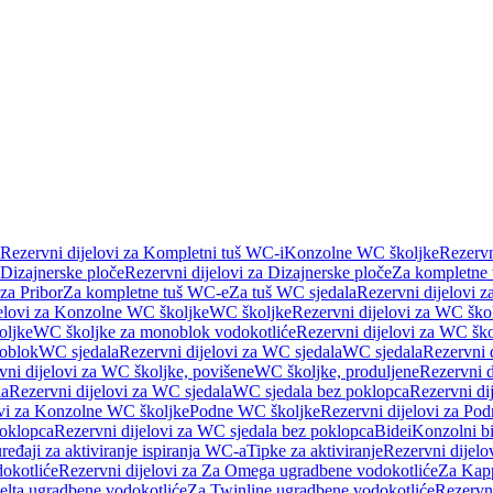
Rezervni dijelovi za Kompletni tuš WC-i
Konzolne WC školjke
Rezervn
Dizajnerske ploče
Rezervni dijelovi za Dizajnerske ploče
Za kompletne
 za Pribor
Za kompletne tuš WC-e
Za tuš WC sjedala
Rezervni dijelovi z
jelovi za Konzolne WC školjke
WC školjke
Rezervni dijelovi za WC ško
oljke
WC školjke za monoblok vodokotliće
Rezervni dijelovi za WC šk
oblok
WC sjedala
Rezervni dijelovi za WC sjedala
WC sjedala
Rezervni 
vni dijelovi za WC školjke, povišene
WC školjke, produljene
Rezervni d
la
Rezervni dijelovi za WC sjedala
WC sjedala bez poklopca
Rezervni di
ovi za Konzolne WC školjke
Podne WC školjke
Rezervni dijelovi za Po
oklopca
Rezervni dijelovi za WC sjedala bez poklopca
Bidei
Konzolni bi
uređaji za aktiviranje ispiranja WC-a
Tipke za aktiviranje
Rezervni dijelov
okotliće
Rezervni dijelovi za Za Omega ugradbene vodokotliće
Za Kapp
Delta ugradbene vodokotliće
Za Twinline ugradbene vodokotliće
Rezervni