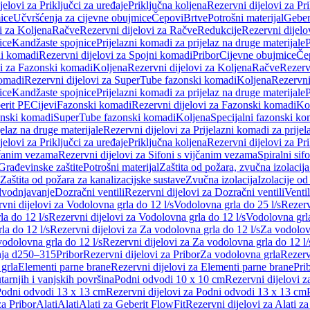
jelovi za Priključci za uređaje
Priključna koljena
Rezervni dijelovi za Pr
ice
Učvršćenja za cijevne obujmice
Čepovi
Brtve
Potrošni materijal
Geber
i za Koljena
Račve
Rezervni dijelovi za Račve
Redukcije
Rezervni dijelo
ice
Kandžaste spojnice
Prijelazni komadi za prijelaz na druge materijale
P
i komadi
Rezervni dijelovi za Spojni komadi
Pribor
Cijevne obujmice
Če
vi za Fazonski komadi
Koljena
Rezervni dijelovi za Koljena
Račve
Rezerv
omadi
Rezervni dijelovi za SuperTube fazonski komadi
Koljena
Rezervni
ice
Kandžaste spojnice
Prijelazni komadi za prijelaz na druge materijale
P
erit PE
Cijevi
Fazonski komadi
Rezervni dijelovi za Fazonski komadi
Ko
zonski komadi
SuperTube fazonski komadi
Koljena
Specijalni fazonski ko
jelaz na druge materijale
Rezervni dijelovi za Prijelazni komadi za prijel
jelovi za Priključci za uređaje
Priključna koljena
Rezervni dijelovi za Pr
jčanim vezama
Rezervni dijelovi za Sifoni s vijčanim vezama
Spiralni sif
Građevinske zaštite
Potrošni materijal
Zaštita od požara, zvučna izolacija 
 Zaštita od požara za kanalizacijske sustave
Zvučna izolacija
Izolacije od
odvodnjavanje
Dozračni ventili
Rezervni dijelovi za Dozračni ventili
Ventil
vni dijelovi za Vodolovna grla do 12 l/s
Vodolovna grla do 25 l/s
Rezerv
a do 12 l/s
Rezervni dijelovi za Vodolovna grla do 12 l/s
Vodolovna grla
la do 12 l/s
Rezervni dijelovi za Za vodolovna grla do 12 l/s
Za vodolovn
odolovna grla do 12 l/s
Rezervni dijelovi za Za vodolovna grla do 12 l/
anja d250–315
Pribor
Rezervni dijelovi za Pribor
Za vodolovna grla
Rezerv
 grla
Elementi parne brane
Rezervni dijelovi za Elementi parne brane
Pri
arnjih i vanjskih površina
Podni odvodi 10 x 10 cm
Rezervni dijelovi 
odni odvodi 13 x 13 cm
Rezervni dijelovi za Podni odvodi 13 x 13 cm
za Pribor
Alati
Alati
Alati za Geberit FlowFit
Rezervni dijelovi za Alati z