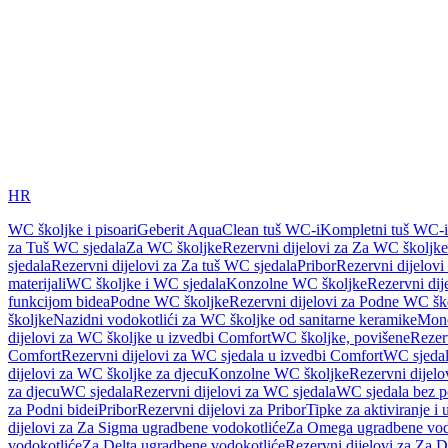
HR
WC školjke i pisoari
Geberit AquaClean tuš WC-i
Kompletni tuš WC-i
za Tuš WC sjedala
Za WC školjke
Rezervni dijelovi za Za WC školjke
sjedala
Rezervni dijelovi za Za tuš WC sjedala
Pribor
Rezervni dijelovi
materijali
WC školjke i WC sjedala
Konzolne WC školjke
Rezervni di
funkcijom bidea
Podne WC školjke
Rezervni dijelovi za Podne WC šk
školjke
Nazidni vodokotlići za WC školjke od sanitarne keramike
Mon
dijelovi za WC školjke u izvedbi Comfort
WC školjke, povišene
Rezer
Comfort
Rezervni dijelovi za WC sjedala u izvedbi Comfort
WC sjeda
dijelovi za WC školjke za djecu
Konzolne WC školjke
Rezervni dijel
za djecu
WC sjedala
Rezervni dijelovi za WC sjedala
WC sjedala bez p
za Podni bidei
Pribor
Rezervni dijelovi za Pribor
Tipke za aktiviranje i 
dijelovi za Za Sigma ugradbene vodokotliće
Za Omega ugradbene vod
vodokotliće
Za Delta ugradbene vodokotliće
Rezervni dijelovi za Za 