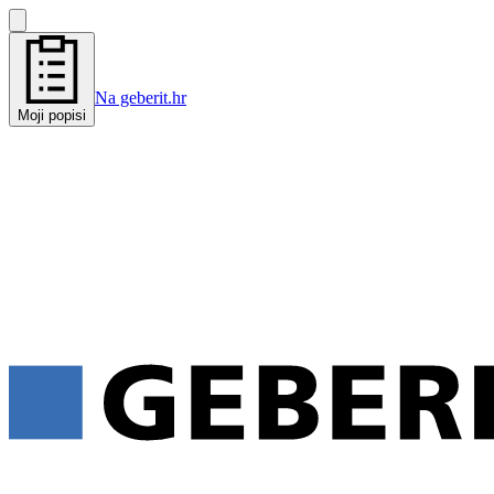
Na geberit.hr
Moji popisi