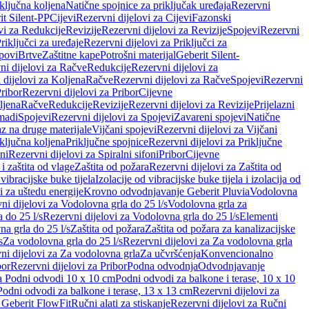
iključna koljena
Natične spojnice za priključak uređaja
Rezervni
it Silent-PP
Cijevi
Rezervni dijelovi za Cijevi
Fazonski
vi za Redukcije
Revizije
Rezervni dijelovi za Revizije
Spojevi
Rezervni
riključci za uređaje
Rezervni dijelovi za Priključci za
povi
Brtve
Zaštitne kape
Potrošni materijal
Geberit Silent-
ni dijelovi za Račve
Redukcije
Rezervni dijelovi za
 dijelovi za Koljena
Račve
Rezervni dijelovi za Račve
Spojevi
Rezervni
ribor
Rezervni dijelovi za Pribor
Cijevne
ljena
Račve
Redukcije
Revizije
Rezervni dijelovi za Revizije
Prijelazni
madi
Spojevi
Rezervni dijelovi za Spojevi
Zavareni spojevi
Natične
az na druge materijale
Vijčani spojevi
Rezervni dijelovi za Vijčani
iključna koljena
Priključne spojnice
Rezervni dijelovi za Priključne
oni
Rezervni dijelovi za Spiralni sifoni
Pribor
Cijevne
i zaštita od vlage
Zaštita od požara
Rezervni dijelovi za Zaštita od
 vibracijske buke tijela
Izolacije od vibracijske buke tijela i izolacija od
i za uštedu energije
Krovno odvodnjavanje Geberit Pluvia
Vodolovna
ni dijelovi za Vodolovna grla do 25 l/s
Vodolovna grla za
 do 25 l/s
Rezervni dijelovi za Vodolovna grla do 25 l/s
Elementi
a grla do 25 l/s
Zaštita od požara
Zaštita od požara za kanalizacijske
s
Za vodolovna grla do 25 l/s
Rezervni dijelovi za Za vodolovna grla
ni dijelovi za Za vodolovna grla
Za učvršćenja
Konvencionalno
bor
Rezervni dijelovi za Pribor
Podna odvodnja
Odvodnjavanje
za Podni odvodi 10 x 10 cm
Podni odvodi za balkone i terase, 10 x 10
Podni odvodi za balkone i terase, 13 x 13 cm
Rezervni dijelovi za
a Geberit FlowFit
Ručni alati za stiskanje
Rezervni dijelovi za Ručni