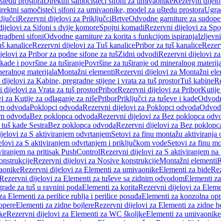
štedu prostora
Direktni samočisteći sifoni za umivaonike
Rezervni dijelo
irektni samočisteći sifoni za umivaonike, model za uštedu prostora
Ugrad
ljučci
Rezervni dijelovi za Priključci
Brtve
Odvodne garniture za sudope
ijelovi za Sifoni s dvije komore
Spojni komadi
Rezervni dijelovi za Sp
radbeni sifoni
Odvodne garniture za korita s funkcijom ispiranja
Izljevni
š kanalice
Rezervni dijelovi za Tuš kanalice
Pribor za tuš kanalice
Rezerv
jelovi za Pribor za podne sifone za tuš
Zidni odvodi
Rezervni dijelovi z
kade i površine za tuširanje
Površine za tuširanje od mineralnog materij
neralnog materijala
Montažni elementi
Rezervni dijelovi za Montažni ele
dijelovi za Kabine, pregradne stijene i vrata za tuš prostor
Tuš kabine
Re
 dijelovi za Vrata za tuš prostor
Pribor
Rezervni dijelovi za Pribor
Kutije
i za Kutije za odlaganje za niše
Pribor
Priključci za tuševe i kade
Odvodne
em odvoda
Poklopci odvoda
Rezervni dijelovi za Poklopci odvoda
Odvodn
em odvoda
Bez poklopca odvoda
Rezervni dijelovi za Bez poklopca odv
 tuš kade Sestra
Bez poklopca odvoda
Rezervni dijelovi za Bez poklop
jelovi za S aktiviranjem odvrtanjem
Setovi za finu montažu aktiviranja
elovi za S aktiviranjem odvrtanjem i priključkom vode
Setovi za finu mo
viranjem na pritisak PushControl
Rezervni dijelovi za S aktiviranjem na
onstrukcije
Rezervni dijelovi za Nosive konstrukcije
Montažni elementi
R
aonike
Rezervni dijelovi za Elementi za umivaonike
Elementi za bide
Rez
Rezervni dijelovi za Elementi za tuševe sa zidnim odvodom
Elementi za
grade za tuš u ravnini poda
Elementi za korita
Rezervni dijelovi za Eleme
za Elementi za perilice rublja i perilice posuđa
Elementi za konzolna opt
opere
Elementi za zidne bojlere
Rezervni dijelovi za Elementi za zidne b
ke
Rezervni dijelovi za Elementi za WC školjke
Elementi za umivaonike