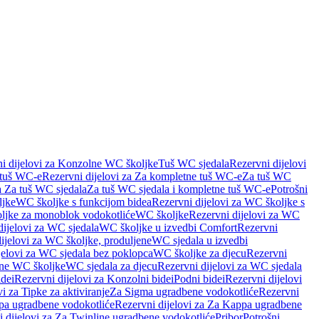
i dijelovi za Konzolne WC školjke
Tuš WC sjedala
Rezervni dijelovi
 tuš WC-e
Rezervni dijelovi za Za kompletne tuš WC-e
Za tuš WC
a Za tuš WC sjedala
Za tuš WC sjedala i kompletne tuš WC-e
Potrošni
ljke
WC školjke s funkcijom bidea
Rezervni dijelovi za WC školjke s
oljke za monoblok vodokotliće
WC školjke
Rezervni dijelovi za WC
dijelovi za WC sjedala
WC školjke u izvedbi Comfort
Rezervni
ijelovi za WC školjke, produljene
WC sjedala u izvedbi
jelovi za WC sjedala bez poklopca
WC školjke za djecu
Rezervni
dne WC školjke
WC sjedala za djecu
Rezervni dijelovi za WC sjedala
dei
Rezervni dijelovi za Konzolni bidei
Podni bidei
Rezervni dijelovi
i za Tipke za aktiviranje
Za Sigma ugradbene vodokotliće
Rezervni
a ugradbene vodokotliće
Rezervni dijelovi za Za Kappa ugradbene
 dijelovi za Za Twinline ugradbene vodokotliće
Pribor
Potrošni