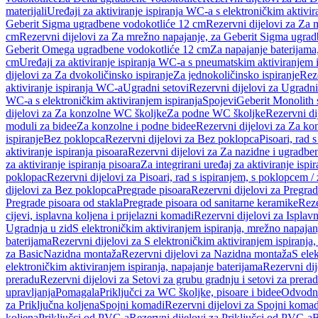
materijali
Uređaji za aktiviranje ispiranja WC-a s elektroničkim aktivir
Geberit Sigma ugradbene vodokotliće 12 cm
Rezervni dijelovi za Za
cm
Rezervni dijelovi za Za mrežno napajanje, za Geberit Sigma ugra
Geberit Omega ugradbene vodokotliće 12 cm
Za napajanje baterijam
cm
Uređaji za aktiviranje ispiranja WC-a s pneumatskim aktiviranjem i
dijelovi za Za dvokoličinsko ispiranje
Za jednokoličinsko ispiranje
Reze
aktiviranje ispiranja WC-a
Ugradni setovi
Rezervni dijelovi za Ugradni
WC-a s elektroničkim aktiviranjem ispiranja
Spojevi
Geberit Monolith 
dijelovi za Za konzolne WC školjke
Za podne WC školjke
Rezervni di
moduli za bidee
Za konzolne i podne bidee
Rezervni dijelovi za Za ko
ispiranje
Bez poklopca
Rezervni dijelovi za Bez poklopca
Pisoari, rad 
aktiviranje ispiranja pisoara
Rezervni dijelovi za Za nazidne i ugradbene
za aktiviranje ispiranja pisoara
Za integrirani uređaj za aktiviranje ispi
poklopac
Rezervni dijelovi za Pisoari, rad s ispiranjem, s poklopcem /
dijelovi za Bez poklopca
Pregrade pisoara
Rezervni dijelovi za Pregrad
Pregrade pisoara od stakla
Pregrade pisoara od sanitarne keramike
Reze
cijevi, isplavna koljena i prijelazni komadi
Rezervni dijelovi za Isplavn
Ugradnja u zid
S elektroničkim aktiviranjem ispiranja, mrežno napajan
baterijama
Rezervni dijelovi za S elektroničkim aktiviranjem ispiranja,
za Basic
Nazidna montaža
Rezervni dijelovi za Nazidna montaža
S ele
elektroničkim aktiviranjem ispiranja, napajanje baterijama
Rezervni dij
preradu
Rezervni dijelovi za Setovi za grubu gradnju i setovi za prera
upravljanja
Pomagala
Priključci za WC školjke, pisoare i bidee
Odvodne
za Priključna koljena
Spojni komadi
Rezervni dijelovi za Spojni komad
koljena
Priključci od PVC-a
Rezervni dijelovi za Priključci od PVC-a
B