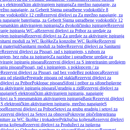
a s elektroničkim aktiviranjem ispiranja
Za mrežno napajanje, za
ežno napajanje, za Geberit Sigma ugradbene vodokotliće 8
ene vodokotliće 12 cm
Rezervni dijelovi za Za mrežno napajanje, za
Za napajanje baterijama, za Geberit Sigma ugradbene vodokotliće 12
neumatskim aktiviranjem ispiranja
Za dvokoličinsko ispiranje
Rezervni
iranje ispiranja WC-a
Rezervni dijelovi za Pribor za uređaje za
njem ispiranja
Rezervni dijelovi za Za uređaje za aktiviranje ispiranja
anitarni moduli za WC školjke
Za konzolne WC školjke
Rezervni
i materijali
Sanitarni moduli za bidee
Rezervni dijelovi za Sanitarni
e
Rezervni dijelovi za Pisoari, rad s ispiranjem, s rubom za
ranjem, bez ruba za ispiranje
Za nazidne i ugradbene uređaje za
viranje ispiranja pisoara
Rezervni dijelovi za S integriranim uređajem
ranja pisoara
Pisoari, rad s ispiranjem, s poklopcem / za
e
Rezervni dijelovi za Pisoari, rad bez vode
Bez poklopca
Rezervni
ara od plastike
Pregrade pisoara od stakla
Rezervni dijelovi za
dijelovi za Pribor
Poklopac pisoara
Sifoni i pribor za sifone
Isplavne
za aktiviranje ispiranja pisoara
Ugradnja u zid
Rezervni dijelovi za
apajanje
S elektroničkim aktiviranjem ispiranja, napajanje
elovi za S pneumatskim aktiviranjem ispiranja
Basic
Rezervni dijelovi
 S elektroničkim aktiviranjem ispiranja, mrežno napajanje
S
bor
Rezervni dijelovi za Pribor
Setovi za grubu gradnju i setovi za
ezervni dijelovi za Setovi za obnovu
Pokrovne ploče
Integrirana
niture za WC školjke i trokadere
Priključna koljena
Rezervni dijelovi
lavna koljena
Rezervni dijelovi za Produžeci za isplavna
dijelovi za Odvodne garniture za pisoare
Sifoni pisoara
Rezervni