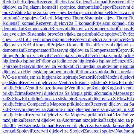
Redukcije
Koljena
Rezervni dijelovi za Koljena
T-komadi
Rezervni dij
dijelovi za Prijelazni komadi i spojnice, demontažni
Čepovi
Rezervni d
inox
Zaštitne kape za krajeve cijevi
Izolacije za priključke
Brtvila za cije
prirubničke spojeve
Geberit Mapress Therm
Sistemske cijevi Therm
Fit
Koljena
T-komadi
Rezervni dijelovi za T-komadi
Prijelazni komadi, fik
demontažni
Kompenzatori
Rezervni dijelovi za Kompenzatori
Čepovi
R
krajeve cijevi
Sistemske brtve
Set vijaka za prirubničke spojeve
Učvršće
cijevi 1.0215
Cijevni umeci
Spojnice
Rezervni dijelovi za Spojnice
Redu
dijelovi za Križni komadi
Prijelazni komadi, fiksni
Rezervni dijelovi za
demontažni
Kompenzatori
Rezervni dijelovi za Kompenzatori
Čepovi
R
fitinge
Poklopci za cijevi
Učvršćenja za cijevi
Učvršćenja za priključke
higijensko ispiranje
Pribor za jedinice za higijensko ispiranje
Senzori
Ka
ispiranje
Rezervni dijelovi za Vodokotlići i uređaji za aktiviranje ispi
dijelovi za Higijenski ugradbeni moduli
Pribor za vodokotliće i uređaj
WC-a s uređajem za higijensko ispiranje
Senzori
Kabeli
Mrežni dijelovi
sjedištem
Rezervni dijelovi za Ventili s kosim sjedištem
S FlowFit prikl
priključcima
Ventili za uzorkovanje
Ventili za pražnjenje
Kuglasti ventil
priključcima
Rezervni dijelovi za Sa Mepla priključcima
Sa Mapress pr
zid
S FlowFit priključcima za stiskanje
Rezervni dijelovi za S FlowFit 
priključcima Compact
Sa Mapress priključcima
Rezervni dijelovi za S
zid
Rezervni dijelovi za Zaporne i razdjelne jedinice za ugradnju u zid
priključcima
Rezervni dijelovi za Sa Mapress priključcima
Odzračni ven
razdjelnika
Rezervni dijelovi za Asortiman razdjelnika
Razdjelnici za p
db20
Cijevi
Fazonski komadi
Rezervni dijelovi za Fazonski komadi
Kol
komadi
Spojevi
Rezervni dijelovi za Spojevi
Zavareni spojevi
Natične s