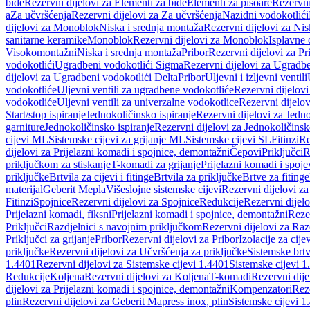
bide
Rezervni dijelovi za Elementi za bide
Elementi za pisoare
Rezervni
a
Za učvršćenja
Rezervni dijelovi za Za učvršćenja
Nazidni vodokotlići
dijelovi za Monoblok
Niska i srednja montaža
Rezervni dijelovi za Nis
sanitarne keramike
Monoblok
Rezervni dijelovi za Monoblok
Isplavne 
Visokomontažni
Niska i srednja montaža
Pribor
Rezervni dijelovi za Pr
vodokotlići
Ugradbeni vodokotlići Sigma
Rezervni dijelovi za Ugradb
dijelovi za Ugradbeni vodokotlići Delta
Pribor
Uljevni i izljevni ventili
vodokotliće
Uljevni ventili za ugradbene vodokotliće
Rezervni dijelovi
vodokotliće
Uljevni ventili za univerzalne vodokotlice
Rezervni dijelov
Start/stop ispiranje
Jednokoličinsko ispiranje
Rezervni dijelovi za Jedno
garniture
Jednokoličinsko ispiranje
Rezervni dijelovi za Jednokoličinsk
cijevi ML
Sistemske cijevi za grijanje ML
Sistemske cijevi SL
Fitinzi
Re
dijelovi za Prijelazni komadi i spojnice, demontažni
Čepovi
Priključci
R
priključkom za stiskanje
T-komadi za grijanje
Prijelazni komadi i spoje
priključke
Brtvila za cijevi i fitinge
Brtvila za priključke
Brtve za fitinge
materijal
Geberit Mepla
Višeslojne sistemske cijevi
Rezervni dijelovi za
Fitinzi
Spojnice
Rezervni dijelovi za Spojnice
Redukcije
Rezervni dijel
Prijelazni komadi, fiksni
Prijelazni komadi i spojnice, demontažni
Rezer
Priključci
Razdjelnici s navojnim priključkom
Rezervni dijelovi za Raz
Priključci za grijanje
Pribor
Rezervni dijelovi za Pribor
Izolacije za cijev
priključke
Rezervni dijelovi za Učvršćenja za priključke
Sistemske brt
1.4401
Rezervni dijelovi za Sistemske cijevi 1.4401
Sistemske cijevi 1
Redukcije
Koljena
Rezervni dijelovi za Koljena
T-komadi
Rezervni dij
dijelovi za Prijelazni komadi i spojnice, demontažni
Kompenzatori
Rez
plin
Rezervni dijelovi za Geberit Mapress inox, plin
Sistemske cijevi 1