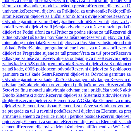
model za uštedu prostora
Rezervni dijelovi za Lučni sifoni, model za u
sifoni za umivaonike, model za uštedu prostora
Rezervni dijelovi za D
umivaonike
Rezervni dijelovi za Priključci za umivaonike
Poklopci
Prik
sifoni
Rezervni dijelovi za Lučni sifoni
Sifoni s dvije komore
Rezervni d
Odvodne garniture za uređaje
Ugradbeni sifoni
Rezervni dijelovi za Ug
poda
Rezervni dijelovi za Rješenja odvodnje za tuševe u razini poda
Tu
dijelovi za Podni sifoni za tuš
Pribor za podne sifone za tuš
Rezervni di
zidne odvode
Tuš kade i površine za tuširanje
Rezervni dijelovi za Tuš 
mineralnog materijala
Rezervni dijelovi za Površine za tuširanje od mi
tuš kada
Pribor
Kabine, pregradne stijene i vrata za tuš prostor
Rezervni 
dijelovi za Pregradne stijene za tuš prostor
Vrata za tuš prostor
Rezervni
odlaganje za niše za tuševe
Kutije za odlaganje za niše
Rezervni dijelov
za tuš kade, d52
S poklopcem odvoda
Rezervni dijelovi za S poklopc
za tuš kade, d90
S poklopcem odvoda
Rezervni dijelovi za S poklopc
garniture za tuš kade Sestra
Rezervni dijelovi za Odvodne garniture za
Odvodne garniture za kade, d52
S aktiviranjem odvrtanjem
Rezervni di
odvrtanjem
S aktiviranjem odvrtanjem i priključkom vode
Rezervni dij
Setovi za finu montažu aktiviranja odvrtanjem i priključka vode
S akti
Duofix
Sistemski zidovi
Rezervni dijelovi za Sistemski zidovi
Nosive k
školjke
Rezervni dijelovi za Elementi za WC školjke
Elementi za umiv
dijelovi za Elementi za pisoare
Elementi za tuševe sa zidnim odvodom
za pregrade za tuš u ravnini poda
Rezervni dijelovi za Elementi za pre
armature
Elementi za perilice rublja i perilice posuđa
Rezervni dijelovi 
opterećenja
Elementi za sudopere
Rezervni dijelovi za Elementi za sud
elementi
Rezervni dijelovi za Montažni elementi
Elementi za WC školj