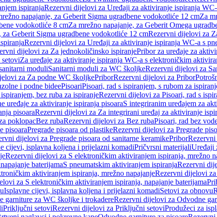
anjem ispiranja
Rezervni dijelovi za Uređaji za aktiviranje ispiranja WC-
 mrežno napajanje, za Geberit Sigma ugradbene vodokotliće 12 cm
Za mr
dbene vodokotliće 8 cm
Za mrežno napajanje, za Geberit Omega ugradb
a, za Geberit Sigma ugradbene vodokotliće 12 cm
Rezervni dijelovi za 
spiranja
Rezervni dijelovi za Uređaji za aktiviranje ispiranja WC-a s p
rvni dijelovi za Za jednokoličinsko ispiranje
Pribor za uređaje za aktiv
 setovi
Za uređaje za aktiviranje ispiranja WC-a s elektroničkim aktivira
sanitarni moduli
Sanitarni moduli za WC školjke
Rezervni dijelovi za S
jelovi za Za podne WC školjke
Pribor
Rezervni dijelovi za Pribor
Potrošn
nzolne i podne bidee
Pisoari
Pisoari, rad s ispiranjem, s rubom za ispiranj
s ispiranjem, bez ruba za ispiranje
Rezervni dijelovi za Pisoari, rad s ispi
 uređaje za aktiviranje ispiranja pisoara
S integriranim uređajem za akti
ranja pisoara
Rezervni dijelovi za Za integrirani uređaj za aktiviranje ispi
 za poklopac
Bez ruba
Rezervni dijelovi za Bez ruba
Pisoari, rad bez vod
e pisoara
Pregrade pisoara od plastike
Rezervni dijelovi za Pregrade piso
rvni dijelovi za Pregrade pisoara od sanitarne keramike
Pribor
Rezervni 
e cijevi, isplavna koljena i prijelazni komadi
Pričvrsni materijali
Uređaji 
je
Rezervni dijelovi za S elektroničkim aktiviranjem ispiranja, mrežno n
 napajanje baterijama
S pneumatskim aktiviranjem ispiranja
Rezervni dij
ktroničkim aktiviranjem ispiranja, mrežno napajanje
Rezervni dijelovi za
elovi za S elektroničkim aktiviranjem ispiranja, napajanje baterijama
Pri
du
Isplavne cijevi, isplavna koljena i prijelazni komadi
Setovi za obnovu
R
 garniture za WC školjke i trokadere
Rezervni dijelovi za Odvodne gar
i
Priključni setovi
Rezervni dijelovi za Priključni setovi
Produžeci za isp
rtveni naglavci i pokrovne kape
Odvodne garniture za pisoare
Rezervni 