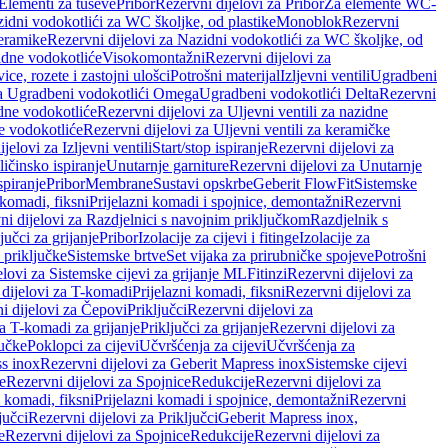
 Elementi za tuševe
Pribor
Rezervni dijelovi za Pribor
Za elemente WC-
zidni vodokotlići za WC školjke, od plastike
Monoblok
Rezervni
keramike
Rezervni dijelovi za Nazidni vodokotlići za WC školjke, od
zidne vodokotliće
Visokomontažni
Rezervni dijelovi za
ce, rozete i zastojni ulošci
Potrošni materijal
Izljevni ventili
Ugradbeni
za Ugradbeni vodokotlići Omega
Ugradbeni vodokotlići Delta
Rezervni
idne vodokotliće
Rezervni dijelovi za Uljevni ventili za nazidne
ke vodokotliće
Rezervni dijelovi za Uljevni ventili za keramičke
jelovi za Izljevni ventili
Start/stop ispiranje
Rezervni dijelovi za
ičinsko ispiranje
Unutarnje garniture
Rezervni dijelovi za Unutarnje
spiranje
Pribor
Membrane
Sustavi opskrbe
Geberit FlowFit
Sistemske
 komadi, fiksni
Prijelazni komadi i spojnice, demontažni
Rezervni
ni dijelovi za Razdjelnici s navojnim priključkom
Razdjelnik s
jučci za grijanje
Pribor
Izolacije za cijevi i fitinge
Izolacije za
 priključke
Sistemske brtve
Set vijaka za prirubničke spojeve
Potrošni
elovi za Sistemske cijevi za grijanje ML
Fitinzi
Rezervni dijelovi za
 dijelovi za T-komadi
Prijelazni komadi, fiksni
Rezervni dijelovi za
i dijelovi za Čepovi
Priključci
Rezervni dijelovi za
za T-komadi za grijanje
Priključci za grijanje
Rezervni dijelovi za
jučke
Poklopci za cijevi
Učvršćenja za cijevi
Učvršćenja za
s inox
Rezervni dijelovi za Geberit Mapress inox
Sistemske cijevi
e
Rezervni dijelovi za Spojnice
Redukcije
Rezervni dijelovi za
i komadi, fiksni
Prijelazni komadi i spojnice, demontažni
Rezervni
jučci
Rezervni dijelovi za Priključci
Geberit Mapress inox,
e
Rezervni dijelovi za Spojnice
Redukcije
Rezervni dijelovi za