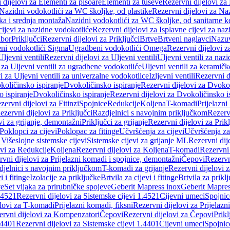
 dijelovi za Elementi za pisoare
Elementi za tuševe
Rezervni dijelovi za
Nazidni vodokotlići za WC školjke, od plastike
Rezervni dijelovi za Na
ka i srednja montaža
Nazidni vodokotlići za WC školjke, od sanitarne 
cijevi za nazidne vodokotliće
Rezervni dijelovi za Isplavne cijevi za na
ibor
Priključci
Rezervni dijelovi za Priključci
Brtve
Brtveni naglavci
Nazuvi
eni vodokotlići Sigma
Ugradbeni vodokotlići Omega
Rezervni dijelovi 
Uljevni ventili
Rezervni dijelovi za Uljevni ventili
Uljevni ventili za naz
 za Uljevni ventili za ugradbene vodokotliće
Uljevni ventili za keramič
i za Uljevni ventili za univerzalne vodokotlice
Izljevni ventili
Rezervni di
količinsko ispiranje
Dvokoličinsko ispiranje
Rezervni dijelovi za Dvokol
o ispiranje
Dvokoličinsko ispiranje
Rezervni dijelovi za Dvokoličinsko i
zervni dijelovi za Fitinzi
Spojnice
Redukcije
Koljena
T-komadi
Prijelazni
ezervni dijelovi za Priključci
Razdjelnici s navojnim priključkom
Rezerv
vi za grijanje, demontažni
Priključci za grijanje
Rezervni dijelovi za Prikl
Poklopci za cijevi
Poklopac za fitinge
Učvršćenja za cijevi
Učvršćenja za
 Višeslojne sistemske cijevi
Sistemske cijevi za grijanje ML
Rezervni dij
ovi za Redukcije
Koljena
Rezervni dijelovi za Koljena
T-komadi
Rezervni
vni dijelovi za Prijelazni komadi i spojnice, demontažni
Čepovi
Rezervn
djelnici s navojnim priključkom
T-komadi za grijanje
Rezervni dijelovi 
i i fitinge
Izolacije za priključke
Brtvila za cijevi i fitinge
Brtvila za prikl
ve
Set vijaka za prirubničke spojeve
Geberit Mapress inox
Geberit Mapres
.4521
Rezervni dijelovi za Sistemske cijevi 1.4521
Cijevni umeci
Spojnic
elovi za T-komadi
Prijelazni komadi, fiksni
Rezervni dijelovi za Prijelazn
ervni dijelovi za Kompenzatori
Čepovi
Rezervni dijelovi za Čepovi
Prikl
.4401
Rezervni dijelovi za Sistemske cijevi 1.4401
Cijevni umeci
Spojnic