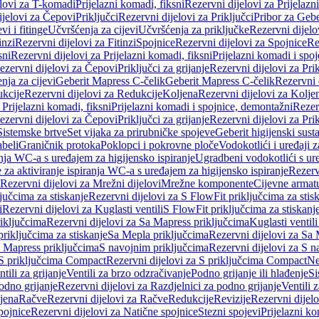
elovi za T-komadi
Prijelazni komadi, fiksni
Rezervni dijelovi za Prijelazn
ijelovi za Čepovi
Priključci
Rezervni dijelovi za Priključci
Pribor za Gebe
vi i fitinge
Učvršćenja za cijevi
Učvršćenja za priključke
Rezervni dijelo
inzi
Rezervni dijelovi za Fitinzi
Spojnice
Rezervni dijelovi za Spojnice
Re
sni
Rezervni dijelovi za Prijelazni komadi, fiksni
Prijelazni komadi i spo
ezervni dijelovi za Čepovi
Priključci za grijanje
Rezervni dijelovi za Prik
nja za cijevi
Geberit Mapress C-čelik
Geberit Mapress C-čelik
Rezervni 
kcije
Rezervni dijelovi za Redukcije
Koljena
Rezervni dijelovi za Kolje
 Prijelazni komadi, fiksni
Prijelazni komadi i spojnice, demontažni
Rezerv
ezervni dijelovi za Čepovi
Priključci za grijanje
Rezervni dijelovi za Prik
Sistemske brtve
Set vijaka za prirubničke spojeve
Geberit higijenski sust
beli
Graničnik protoka
Poklopci i pokrovne ploče
Vodokotlići i uređaji 
ranja WC-a s uređajem za higijensko ispiranje
Ugradbeni vodokotlići s ure
e za aktiviranje ispiranja WC-a s uređajem za higijensko ispiranje
Rezervn
Rezervni dijelovi za Mrežni dijelovi
Mrežne komponente
Cijevne armat
jučcima za stiskanje
Rezervni dijelovi za S FlowFit priključcima za stis
i
Rezervni dijelovi za Kuglasti ventili
S FlowFit priključcima za stiskanj
iključcima
Rezervni dijelovi za Sa Mapress priključcima
Kuglasti ventil
priključcima za stiskanje
Sa Mepla priključcima
Rezervni dijelovi za Sa
a Mapress priključcima
S navojnim priključcima
Rezervni dijelovi za S n
S priključcima Compact
Rezervni dijelovi za S priključcima Compact
Ne
tili za grijanje
Ventili za brzo odzračivanje
Podno grijanje ili hlađenje
Si
odno grijanje
Rezervni dijelovi za Razdjelnici za podno grijanje
Ventili 
jena
Račve
Rezervni dijelovi za Račve
Redukcije
Revizije
Rezervni dijelo
pojnice
Rezervni dijelovi za Natične spojnice
Stezni spojevi
Prijelazni ko