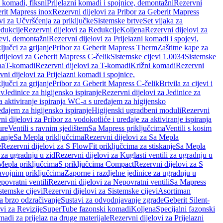
i komadi, fiksni
Prijelazni komadi i spojnice, demontažni
Rezervni
rit Mapress inox
Rezervni dijelovi za Pribor za Geberit Mapress
vi za Učvršćenja za priključke
Sistemske brtve
Set vijaka za
dukcije
Rezervni dijelovi za Redukcije
Koljena
Rezervni dijelovi za
jevi, demontažni
Rezervni dijelovi za Prijelazni komadi i spojevi,
ljučci za grijanje
Pribor za Geberit Mapress Therm
Zaštitne kape za
dijelovi za Geberit Mapress C-čelik
Sistemske cijevi 1.0034
Sistemske
na
T-komadi
Rezervni dijelovi za T-komadi
Križni komadi
Rezervni
ni dijelovi za Prijelazni komadi i spojnice,
ljučci za grijanje
Pribor za Geberit Mapress C-čelik
Brtvila za cijevi i
av
Jedinice za higijensko ispiranje
Rezervni dijelovi za Jedinice za
za aktiviranje ispiranja WC-a s uređajem za higijensko
đajem za higijensko ispiranje
Higijenski ugradbeni moduli
Rezervni
i dijelovi za Pribor za vodokotliće i uređaje za aktiviranje ispiranja
ure
Ventili s ravnim sjedištem
Sa Mapress priključcima
Ventili s kosim
kanje
Sa Mepla priključcima
Rezervni dijelovi za Sa Mepla
e
Rezervni dijelovi za S FlowFit priključcima za stiskanje
Sa Mepla
i za ugradnju u zid
Rezervni dijelovi za Kuglasti ventili za ugradnju u
 Mepla priključcima
S priključcima Compact
Rezervni dijelovi za S
avojnim priključcima
Zaporne i razdjelne jedinice za ugradnju u
povratni ventili
Rezervni dijelovi za Nepovratni ventili
Sa Mapress
stemske cijevi
Rezervni dijelovi za Sistemske cijevi
Asortiman
za brzo odzračivanje
Sustavi za odvodnjavanje zgrade
Geberit Silent-
vi za Revizije
SuperTube fazonski komadi
Koljena
Specijalni fazonski
madi za prijelaz na druge materijale
Rezervni dijelovi za Prijelazni