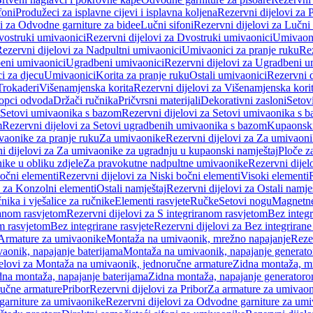
foni
Produžeci za isplavne cijevi i isplavna koljena
Rezervni dijelovi za P
i za Odvodne garniture za bidee
Lučni sifoni
Rezervni dijelovi za Lučni 
ostruki umivaonici
Rezervni dijelovi za Dvostruki umivaonici
Umivaoni
ezervni dijelovi za Nadpultni umivaonici
Umivaonici za pranje ruku
Rez
beni umivaonici
Ugradbeni umivaonici
Rezervni dijelovi za Ugradbeni u
i za djecu
Umivaonici
Korita za pranje ruku
Ostali umivaonici
Rezervni d
Trokaderi
Višenamjenska korita
Rezervni dijelovi za Višenamjenska kori
opci odvoda
Držači ručnika
Pričvrsni materijali
Dekorativni zasloni
Setov
Setovi umivaonika s bazom
Rezervni dijelovi za Setovi umivaonika s 
m
Rezervni dijelovi za Setovi ugradbenih umivaonika s bazom
Kupaonski
vaonike za pranje ruku
Za umivaonike
Rezervni dijelovi za Za umivaon
i dijelovi za Za umivaonike za ugradnju u kupaonski namještaj
Ploče z
ike u obliku zdjele
Za pravokutne nadpultne umivaonike
Rezervni dije
očni elementi
Rezervni dijelovi za Niski bočni elementi
Visoki elementi
i za Konzolni elementi
Ostali namještaj
Rezervni dijelovi za Ostali namje
nika i vješalice za ručnike
Elementi rasvjete
Ručke
Setovi nogu
Magnetne
ranom rasvjetom
Rezervni dijelovi za S integriranom rasvjetom
Bez integr
om rasvjetom
Bez integrirane rasvjete
Rezervni dijelovi za Bez integrirane
 Armature za umivaonike
Montaža na umivaonik, mrežno napajanje
Reze
aonik, napajanje baterijama
Montaža na umivaonik, napajanje generat
jelovi za Montaža na umivaonik, jednoručne armature
Zidna montaža, m
dna montaža, napajanje baterijama
Zidna montaža, napajanje generator
ručne armature
Pribor
Rezervni dijelovi za Pribor
Za armature za umivao
arniture za umivaonike
Rezervni dijelovi za Odvodne garniture za um