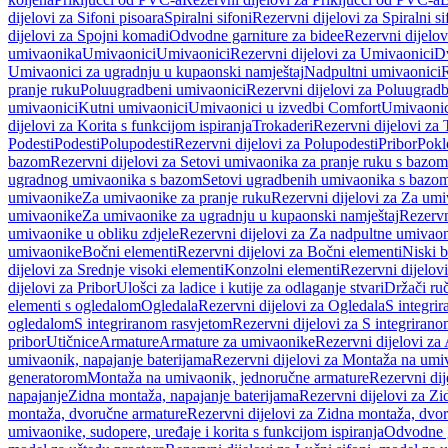
dijelovi za Sifoni pisoara
Spiralni sifoni
Rezervni dijelovi za Spiralni si
dijelovi za Spojni komadi
Odvodne garniture za bidee
Rezervni dijelov
umivaonika
Umivaonici
Umivaonici
Rezervni dijelovi za Umivaonici
Dv
Umivaonici za ugradnju u kupaonski namještaj
Nadpultni umivaonici
R
pranje ruku
Poluugradbeni umivaonici
Rezervni dijelovi za Poluugrad
umivaonici
Kutni umivaonici
Umivaonici u izvedbi Comfort
Umivaonic
dijelovi za Korita s funkcijom ispiranja
Trokaderi
Rezervni dijelovi za 
Podesti
Podesti
Polupodesti
Rezervni dijelovi za Polupodesti
Pribor
Pokl
bazom
Rezervni dijelovi za Setovi umivaonika za pranje ruku s bazom
ugradnog umivaonika s bazom
Setovi ugradbenih umivaonika s bazo
umivaonike
Za umivaonike za pranje ruku
Rezervni dijelovi za Za umi
umivaonike
Za umivaonike za ugradnju u kupaonski namještaj
Rezervn
umivaonike u obliku zdjele
Rezervni dijelovi za Za nadpultne umivaon
umivaonike
Bočni elementi
Rezervni dijelovi za Bočni elementi
Niski b
dijelovi za Srednje visoki elementi
Konzolni elementi
Rezervni dijelov
dijelovi za Pribor
Ulošci za ladice i kutije za odlaganje stvari
Držači ruč
elementi s ogledalom
Ogledala
Rezervni dijelovi za Ogledala
S integri
ogledalom
S integriranom rasvjetom
Rezervni dijelovi za S integriran
pribor
Utičnice
Armature
Armature za umivaonike
Rezervni dijelovi za
umivaonik, napajanje baterijama
Rezervni dijelovi za Montaža na umiv
generatorom
Montaža na umivaonik, jednoručne armature
Rezervni di
napajanje
Zidna montaža, napajanje baterijama
Rezervni dijelovi za Zi
montaža, dvoručne armature
Rezervni dijelovi za Zidna montaža, dvo
umivaonike, sudopere, uređaje i korita s funkcijom ispiranja
Odvodne g