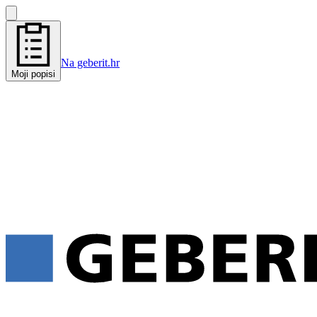
Na geberit.hr
Moji popisi