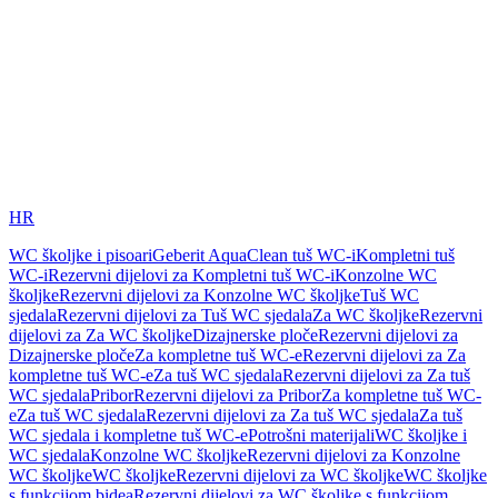
HR
WC školjke i pisoari
Geberit AquaClean tuš WC-i
Kompletni tuš
WC-i
Rezervni dijelovi za Kompletni tuš WC-i
Konzolne WC
školjke
Rezervni dijelovi za Konzolne WC školjke
Tuš WC
sjedala
Rezervni dijelovi za Tuš WC sjedala
Za WC školjke
Rezervni
dijelovi za Za WC školjke
Dizajnerske ploče
Rezervni dijelovi za
Dizajnerske ploče
Za kompletne tuš WC-e
Rezervni dijelovi za Za
kompletne tuš WC-e
Za tuš WC sjedala
Rezervni dijelovi za Za tuš
WC sjedala
Pribor
Rezervni dijelovi za Pribor
Za kompletne tuš WC-
e
Za tuš WC sjedala
Rezervni dijelovi za Za tuš WC sjedala
Za tuš
WC sjedala i kompletne tuš WC-e
Potrošni materijali
WC školjke i
WC sjedala
Konzolne WC školjke
Rezervni dijelovi za Konzolne
WC školjke
WC školjke
Rezervni dijelovi za WC školjke
WC školjke
s funkcijom bidea
Rezervni dijelovi za WC školjke s funkcijom