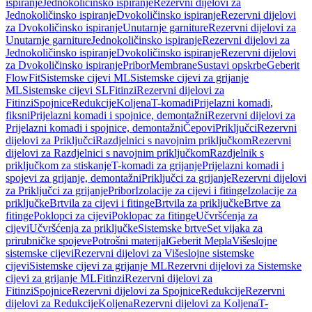
ispiranje
Jednokoličinsko ispiranje
Rezervni dijelovi za
Jednokoličinsko ispiranje
Dvokoličinsko ispiranje
Rezervni dijelovi
za Dvokoličinsko ispiranje
Unutarnje garniture
Rezervni dijelovi za
Unutarnje garniture
Jednokoličinsko ispiranje
Rezervni dijelovi za
Jednokoličinsko ispiranje
Dvokoličinsko ispiranje
Rezervni dijelovi
za Dvokoličinsko ispiranje
Pribor
Membrane
Sustavi opskrbe
Geberit
FlowFit
Sistemske cijevi ML
Sistemske cijevi za grijanje
ML
Sistemske cijevi SL
Fitinzi
Rezervni dijelovi za
Fitinzi
Spojnice
Redukcije
Koljena
T-komadi
Prijelazni komadi,
fiksni
Prijelazni komadi i spojnice, demontažni
Rezervni dijelovi za
Prijelazni komadi i spojnice, demontažni
Čepovi
Priključci
Rezervni
dijelovi za Priključci
Razdjelnici s navojnim priključkom
Rezervni
dijelovi za Razdjelnici s navojnim priključkom
Razdjelnik s
priključkom za stiskanje
T-komadi za grijanje
Prijelazni komadi i
spojevi za grijanje, demontažni
Priključci za grijanje
Rezervni dijelovi
za Priključci za grijanje
Pribor
Izolacije za cijevi i fitinge
Izolacije za
priključke
Brtvila za cijevi i fitinge
Brtvila za priključke
Brtve za
fitinge
Poklopci za cijevi
Poklopac za fitinge
Učvršćenja za
cijevi
Učvršćenja za priključke
Sistemske brtve
Set vijaka za
prirubničke spojeve
Potrošni materijal
Geberit Mepla
Višeslojne
sistemske cijevi
Rezervni dijelovi za Višeslojne sistemske
cijevi
Sistemske cijevi za grijanje ML
Rezervni dijelovi za Sistemske
cijevi za grijanje ML
Fitinzi
Rezervni dijelovi za
Fitinzi
Spojnice
Rezervni dijelovi za Spojnice
Redukcije
Rezervni
dijelovi za Redukcije
Koljena
Rezervni dijelovi za Koljena
T-