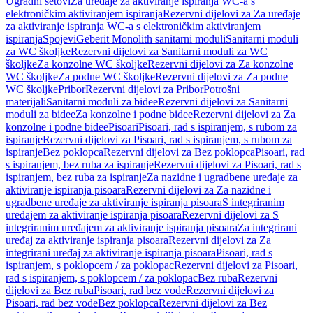
Ugradni setovi
Za uređaje za aktiviranje ispiranja WC-a s
elektroničkim aktiviranjem ispiranja
Rezervni dijelovi za Za uređaje
za aktiviranje ispiranja WC-a s elektroničkim aktiviranjem
ispiranja
Spojevi
Geberit Monolith sanitarni moduli
Sanitarni moduli
za WC školjke
Rezervni dijelovi za Sanitarni moduli za WC
školjke
Za konzolne WC školjke
Rezervni dijelovi za Za konzolne
WC školjke
Za podne WC školjke
Rezervni dijelovi za Za podne
WC školjke
Pribor
Rezervni dijelovi za Pribor
Potrošni
materijali
Sanitarni moduli za bidee
Rezervni dijelovi za Sanitarni
moduli za bidee
Za konzolne i podne bidee
Rezervni dijelovi za Za
konzolne i podne bidee
Pisoari
Pisoari, rad s ispiranjem, s rubom za
ispiranje
Rezervni dijelovi za Pisoari, rad s ispiranjem, s rubom za
ispiranje
Bez poklopca
Rezervni dijelovi za Bez poklopca
Pisoari, rad
s ispiranjem, bez ruba za ispiranje
Rezervni dijelovi za Pisoari, rad s
ispiranjem, bez ruba za ispiranje
Za nazidne i ugradbene uređaje za
aktiviranje ispiranja pisoara
Rezervni dijelovi za Za nazidne i
ugradbene uređaje za aktiviranje ispiranja pisoara
S integriranim
uređajem za aktiviranje ispiranja pisoara
Rezervni dijelovi za S
integriranim uređajem za aktiviranje ispiranja pisoara
Za integrirani
uređaj za aktiviranje ispiranja pisoara
Rezervni dijelovi za Za
integrirani uređaj za aktiviranje ispiranja pisoara
Pisoari, rad s
ispiranjem, s poklopcem / za poklopac
Rezervni dijelovi za Pisoari,
rad s ispiranjem, s poklopcem / za poklopac
Bez ruba
Rezervni
dijelovi za Bez ruba
Pisoari, rad bez vode
Rezervni dijelovi za
Pisoari, rad bez vode
Bez poklopca
Rezervni dijelovi za Bez