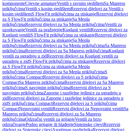
komponente
Cijevne armature
Ventili s ravnim sjedištem
Sa Mapress
priključcima
Ventili s kosim sjedištem
Rezervni dijelovi za Ventili s
kosim sjedištem
S FlowFit priključcima za stiskanje
Rezervni dijelovi
za S FlowFit priključcima za stiskanje
Sa Mepla
priključcima
Rezervni dijelovi za Sa Mepla priključcima
Ventili za
uzorkovanje
Ventili za pražnjenje
Kuglasti ventili
Rezervni dijelovi za
Kuglasti ventili
S FlowFit priključcima za stiskanje
Rezervni dijelovi
za S FlowFit priključcima za stiskanje
Sa Mepla
priključcima
Rezervni dijelovi za Sa Mepla priključcima
Sa Mapress
priključcima
Rezervni dijelovi za Sa Mapress priključcima
Kuglasti
ventili za ugradnju u zid
Rezervni dijelovi za Kuglasti ventili za
ugradnju u zid
S FlowFit priključcima za stiskanje
Rezervni dijelovi
za S FlowFit priključcima za stiskanje
Sa Mepla
priključcima
Rezervni dijelovi za Sa Mepla priključcima
S
priključcima Compact
Rezervni dijelovi za S priključcima
Compact
Sa Mapress priključcima
Rezervni dijelovi za Sa Mapress
priključcima
S navojnim priključcima
Rezervni dijelovi za S
navojnim priključcima
Zaporne i razdjelne jedinice za ugradnju u
zid
Rezervni dijelovi za Zaporne i razdjelne jedinice za ugradnju u
zid
S priključcima Compact
Rezervni dijelovi za S priključcima
Compact
Nepovratni ventili
Rezervni dijelovi za Nepovratni ventili
Sa
Mapress priključcima
Rezervni dijelovi za Sa Mapress
priključcima
Odzračni ventili za grijanje
Ventili za brzo
odzračivanje
Podno grijanje ili hlađenje
Sistemske cijevi
Rezervni
dijelovi za Sistemske cijevi
Asortiman razdjelnika
Rezervni dijelovi