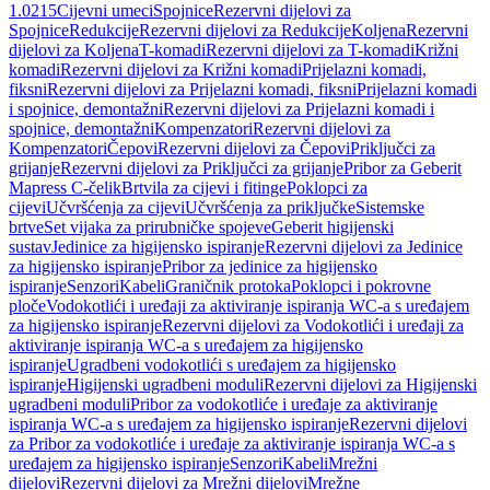
1.0215
Cijevni umeci
Spojnice
Rezervni dijelovi za
Spojnice
Redukcije
Rezervni dijelovi za Redukcije
Koljena
Rezervni
dijelovi za Koljena
T-komadi
Rezervni dijelovi za T-komadi
Križni
komadi
Rezervni dijelovi za Križni komadi
Prijelazni komadi,
fiksni
Rezervni dijelovi za Prijelazni komadi, fiksni
Prijelazni komadi
i spojnice, demontažni
Rezervni dijelovi za Prijelazni komadi i
spojnice, demontažni
Kompenzatori
Rezervni dijelovi za
Kompenzatori
Čepovi
Rezervni dijelovi za Čepovi
Priključci za
grijanje
Rezervni dijelovi za Priključci za grijanje
Pribor za Geberit
Mapress C-čelik
Brtvila za cijevi i fitinge
Poklopci za
cijevi
Učvršćenja za cijevi
Učvršćenja za priključke
Sistemske
brtve
Set vijaka za prirubničke spojeve
Geberit higijenski
sustav
Jedinice za higijensko ispiranje
Rezervni dijelovi za Jedinice
za higijensko ispiranje
Pribor za jedinice za higijensko
ispiranje
Senzori
Kabeli
Graničnik protoka
Poklopci i pokrovne
ploče
Vodokotlići i uređaji za aktiviranje ispiranja WC-a s uređajem
za higijensko ispiranje
Rezervni dijelovi za Vodokotlići i uređaji za
aktiviranje ispiranja WC-a s uređajem za higijensko
ispiranje
Ugradbeni vodokotlići s uređajem za higijensko
ispiranje
Higijenski ugradbeni moduli
Rezervni dijelovi za Higijenski
ugradbeni moduli
Pribor za vodokotliće i uređaje za aktiviranje
ispiranja WC-a s uređajem za higijensko ispiranje
Rezervni dijelovi
za Pribor za vodokotliće i uređaje za aktiviranje ispiranja WC-a s
uređajem za higijensko ispiranje
Senzori
Kabeli
Mrežni
dijelovi
Rezervni dijelovi za Mrežni dijelovi
Mrežne