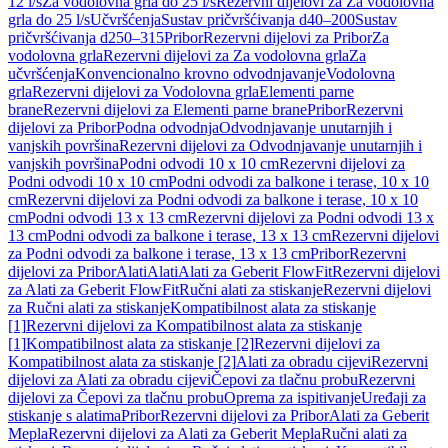
12 l/s
Za vodolovna grla do 25 l/s
Rezervni dijelovi za Za vodolovna
grla do 25 l/s
Učvršćenja
Sustav pričvršćivanja d40–200
Sustav
pričvršćivanja d250–315
Pribor
Rezervni dijelovi za Pribor
Za
vodolovna grla
Rezervni dijelovi za Za vodolovna grla
Za
učvršćenja
Konvencionalno krovno odvodnjavanje
Vodolovna
grla
Rezervni dijelovi za Vodolovna grla
Elementi parne
brane
Rezervni dijelovi za Elementi parne brane
Pribor
Rezervni
dijelovi za Pribor
Podna odvodnja
Odvodnjavanje unutarnjih i
vanjskih površina
Rezervni dijelovi za Odvodnjavanje unutarnjih i
vanjskih površina
Podni odvodi 10 x 10 cm
Rezervni dijelovi za
Podni odvodi 10 x 10 cm
Podni odvodi za balkone i terase, 10 x 10
cm
Rezervni dijelovi za Podni odvodi za balkone i terase, 10 x 10
cm
Podni odvodi 13 x 13 cm
Rezervni dijelovi za Podni odvodi 13 x
13 cm
Podni odvodi za balkone i terase, 13 x 13 cm
Rezervni dijelovi
za Podni odvodi za balkone i terase, 13 x 13 cm
Pribor
Rezervni
dijelovi za Pribor
Alati
Alati
Alati za Geberit FlowFit
Rezervni dijelovi
za Alati za Geberit FlowFit
Ručni alati za stiskanje
Rezervni dijelovi
za Ručni alati za stiskanje
Kompatibilnost alata za stiskanje
[1]
Rezervni dijelovi za Kompatibilnost alata za stiskanje
[1]
Kompatibilnost alata za stiskanje [2]
Rezervni dijelovi za
Kompatibilnost alata za stiskanje [2]
Alati za obradu cijevi
Rezervni
dijelovi za Alati za obradu cijevi
Čepovi za tlačnu probu
Rezervni
dijelovi za Čepovi za tlačnu probu
Oprema za ispitivanje
Uređaji za
stiskanje s alatima
Pribor
Rezervni dijelovi za Pribor
Alati za Geberit
Mepla
Rezervni dijelovi za Alati za Geberit Mepla
Ručni alati za