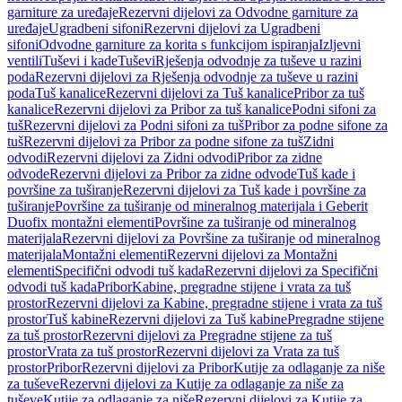
garniture za uređaje
Rezervni dijelovi za Odvodne garniture za
uređaje
Ugradbeni sifoni
Rezervni dijelovi za Ugradbeni
sifoni
Odvodne garniture za korita s funkcijom ispiranja
Izljevni
ventili
Tuševi i kade
Tuševi
Rješenja odvodnje za tuševe u razini
poda
Rezervni dijelovi za Rješenja odvodnje za tuševe u razini
poda
Tuš kanalice
Rezervni dijelovi za Tuš kanalice
Pribor za tuš
kanalice
Rezervni dijelovi za Pribor za tuš kanalice
Podni sifoni za
tuš
Rezervni dijelovi za Podni sifoni za tuš
Pribor za podne sifone za
tuš
Rezervni dijelovi za Pribor za podne sifone za tuš
Zidni
odvodi
Rezervni dijelovi za Zidni odvodi
Pribor za zidne
odvode
Rezervni dijelovi za Pribor za zidne odvode
Tuš kade i
površine za tuširanje
Rezervni dijelovi za Tuš kade i površine za
tuširanje
Površine za tuširanje od mineralnog materijala i Geberit
Duofix montažni elementi
Površine za tuširanje od mineralnog
materijala
Rezervni dijelovi za Površine za tuširanje od mineralnog
materijala
Montažni elementi
Rezervni dijelovi za Montažni
elementi
Specifični odvodi tuš kada
Rezervni dijelovi za Specifični
odvodi tuš kada
Pribor
Kabine, pregradne stijene i vrata za tuš
prostor
Rezervni dijelovi za Kabine, pregradne stijene i vrata za tuš
prostor
Tuš kabine
Rezervni dijelovi za Tuš kabine
Pregradne stijene
za tuš prostor
Rezervni dijelovi za Pregradne stijene za tuš
prostor
Vrata za tuš prostor
Rezervni dijelovi za Vrata za tuš
prostor
Pribor
Rezervni dijelovi za Pribor
Kutije za odlaganje za niše
za tuševe
Rezervni dijelovi za Kutije za odlaganje za niše za
tuševe
Kutije za odlaganje za niše
Rezervni dijelovi za Kutije za