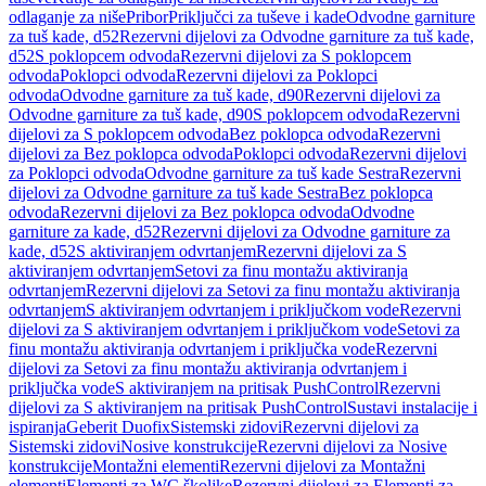
odlaganje za niše
Pribor
Priključci za tuševe i kade
Odvodne garniture
za tuš kade, d52
Rezervni dijelovi za Odvodne garniture za tuš kade,
d52
S poklopcem odvoda
Rezervni dijelovi za S poklopcem
odvoda
Poklopci odvoda
Rezervni dijelovi za Poklopci
odvoda
Odvodne garniture za tuš kade, d90
Rezervni dijelovi za
Odvodne garniture za tuš kade, d90
S poklopcem odvoda
Rezervni
dijelovi za S poklopcem odvoda
Bez poklopca odvoda
Rezervni
dijelovi za Bez poklopca odvoda
Poklopci odvoda
Rezervni dijelovi
za Poklopci odvoda
Odvodne garniture za tuš kade Sestra
Rezervni
dijelovi za Odvodne garniture za tuš kade Sestra
Bez poklopca
odvoda
Rezervni dijelovi za Bez poklopca odvoda
Odvodne
garniture za kade, d52
Rezervni dijelovi za Odvodne garniture za
kade, d52
S aktiviranjem odvrtanjem
Rezervni dijelovi za S
aktiviranjem odvrtanjem
Setovi za finu montažu aktiviranja
odvrtanjem
Rezervni dijelovi za Setovi za finu montažu aktiviranja
odvrtanjem
S aktiviranjem odvrtanjem i priključkom vode
Rezervni
dijelovi za S aktiviranjem odvrtanjem i priključkom vode
Setovi za
finu montažu aktiviranja odvrtanjem i priključka vode
Rezervni
dijelovi za Setovi za finu montažu aktiviranja odvrtanjem i
priključka vode
S aktiviranjem na pritisak PushControl
Rezervni
dijelovi za S aktiviranjem na pritisak PushControl
Sustavi instalacije i
ispiranja
Geberit Duofix
Sistemski zidovi
Rezervni dijelovi za
Sistemski zidovi
Nosive konstrukcije
Rezervni dijelovi za Nosive
konstrukcije
Montažni elementi
Rezervni dijelovi za Montažni
elementi
Elementi za WC školjke
Rezervni dijelovi za Elementi za