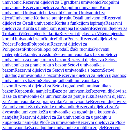
umivaonici
Rezervni dijelovi za Ugradbeni umivaonici
Podpultni
umivaonici
Rezervni dijelovi za Podpultni umivaonici
Kutni
umivaonici
Umivaonici u izvedbi Comfort
Umivaonici za
djecu
Umivaonici
Korita za pranje ruku
Ostali umivaonici
Rezervni
dijelovi za Ostali umivaonici
Korita s funkcijom ispiranja
Rezervni
dijelovi za Korita s funkcijom ispiranja
Trokaderi
Rezervni dijelovi za
Trokaderi
Višenamjenska korita
Rezervni dijelovi za Višenamjenska
korita
Umivaonici za učionice
Pribor
Podesti
Rezervni dijelovi za
Podesti
Podesti
Polupodesti
Rezervni dijelovi za
Polupodesti
Pribor
Poklopci odvoda
Držači ručnika
Pričvrsni
materijali
Dekorativni zasloni
Setovi umivaonika s bazom
Setovi
umivaonika za pranje ruku s bazom
Rezervni dijelovi za Setovi
umivaonika za pranje ruku s bazom
Setovi umivaonika s
bazom
Rezervni dijelovi za Setovi umivaonika s bazom
Setovi
ugradnog umivaonika s bazom
Rezervni dijelovi za Setovi ugradnog
umivaonika s bazom
Setovi ugradbenih umivaonika s
bazom
Rezervni dijelovi za Setovi ugradbenih umivaonika s
bazom
Kupaonski namještaj
Baze za umivaonike
Rezervni dijelovi za
Baze za umivaonike
Za umivaonike za pranje ruku
Rezervni dijelovi
za Za umivaonike za pranje ruku
Za umivaonike
Rezervni dijelovi za
Za umivaonike
Za dvostruke umivaonike
Rezervni dijelovi za Za
dvostruke umivaonike
Za umivaonike za ugradnju u kupaonski
namještaj
Rezervni dijelovi za Za umivaonike za ugradnju u
kupaonski namještaj
Ploče za umivaonike
Rezervni dijelovi za Ploče
za umivaonike
Za nadpultne umivaonike u obliku zdjele
Rezervni