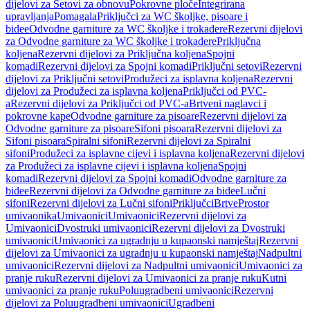
dijelovi za Setovi za obnovu
Pokrovne ploče
Integrirana
upravljanja
Pomagala
Priključci za WC školjke, pisoare i
bidee
Odvodne garniture za WC školjke i trokadere
Rezervni dijelovi
za Odvodne garniture za WC školjke i trokadere
Priključna
koljena
Rezervni dijelovi za Priključna koljena
Spojni
komadi
Rezervni dijelovi za Spojni komadi
Priključni setovi
Rezervni
dijelovi za Priključni setovi
Produžeci za isplavna koljena
Rezervni
dijelovi za Produžeci za isplavna koljena
Priključci od PVC-
a
Rezervni dijelovi za Priključci od PVC-a
Brtveni naglavci i
pokrovne kape
Odvodne garniture za pisoare
Rezervni dijelovi za
Odvodne garniture za pisoare
Sifoni pisoara
Rezervni dijelovi za
Sifoni pisoara
Spiralni sifoni
Rezervni dijelovi za Spiralni
sifoni
Produžeci za isplavne cijevi i isplavna koljena
Rezervni dijelovi
za Produžeci za isplavne cijevi i isplavna koljena
Spojni
komadi
Rezervni dijelovi za Spojni komadi
Odvodne garniture za
bidee
Rezervni dijelovi za Odvodne garniture za bidee
Lučni
sifoni
Rezervni dijelovi za Lučni sifoni
Priključci
Brtve
Prostor
umivaonika
Umivaonici
Umivaonici
Rezervni dijelovi za
Umivaonici
Dvostruki umivaonici
Rezervni dijelovi za Dvostruki
umivaonici
Umivaonici za ugradnju u kupaonski namještaj
Rezervni
dijelovi za Umivaonici za ugradnju u kupaonski namještaj
Nadpultni
umivaonici
Rezervni dijelovi za Nadpultni umivaonici
Umivaonici za
pranje ruku
Rezervni dijelovi za Umivaonici za pranje ruku
Kutni
umivaonici za pranje ruku
Poluugradbeni umivaonici
Rezervni
dijelovi za Poluugradbeni umivaonici
Ugradbeni