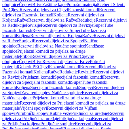
obujmice
Čepovi
Brtve
Zaštitne kape
Potrošni materijal
Geberit Silent-
Pro
Cijevi
Rezervni dijelovi za Cijevi
Fazonski komadi
Rezervni
dijelovi za Fazonski komadi
Koljena
Rezervni dijelovi za
Koljena
Račve
Rezervni dijelovi za Račve
Redukcije
Rezervni dijelovi
za Redukcije
Revizije
Rezervni dijelovi za Revizije
SuperTube
fazonski komadi
Rezervni dijelovi za SuperTube fazonski
komadi
Koljena
Rezervni dijelovi za Koljena
Račve
Rezervni dijelovi
za Račve
Spojevi
Rezervni dijelovi za Spojevi
Natične
spojnice
Rezervni dijelovi za Natične spojnice
Kandžaste
spojnice
Prijelazni komadi za prijelaz na druge
materijale
Pribor
Rezervni dijelovi za Pribor
Cijevne
obujmice
Čepovi
Brtve
Rezervni dijelovi za Brtve
Potrošni
materijal
Geberit PE
Cijevi
Fazonski komadi
Rezervni dijelovi za
Fazonski komadi
Koljena
Račve
Redukcije
Revizije
Rezervni dijelovi
za Revizije
Prijelazni komadi
Specijalni fazonski komadi
Rezervni
dijelovi za Specijalni fazonski komadi
SuperTube fazonski
komadi
Koljena
Specijalni fazonski komadi
Spojevi
Rezervni dijelovi
za Spojevi
Zavareni spojevi
Natične spojnice
Rezervni dijelovi za
Natične spojnice
Prijelazni komadi za prijelaz na druge
materijale
Rezervni dijelovi za Prijelazni komadi za prijelaz na druge
materijale
Vijčani spojevi
Rezervni dijelovi za Vijčani
spojevi
Prirubnički spojevi
Rubne veze
Priključci za uređaje
Rezervni
dijelovi za Priključci za uređaje
Priključna koljena
Rezervni dijelovi
za Priključna koljena
Priključne spojnice
Rezervni dijelovi za
Priključne spojnice
Spojni komadi
Rezervni dijelovi za Spojni