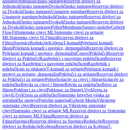
ispiranje
Jednokoličinsko ispiranje
Rezervni dijelovi za
Jednokoličinsko ispiranje
Dvokoličinsko ispiranje
Rezervni dijelovi
za Dvokoličinsko ispiranje
Unutarnje garniture
Rezervni dijelovi za
Unutarnje garniture
Jednokoličinsko ispiranje
Rezervni dijelovi za
Jednokoličinsko ispiranje
Dvokoličinsko ispiranje
Rezervni dijelovi
za Dvokoličinsko ispiranje
Pribor
Membrane
Sustavi opskrbe
Geberit
FlowFit
Sistemske cijevi ML
Sistemske cijevi za grijanje
ML
Sistemske cijevi SL
Fitinzi
Rezervni dijelovi za
Fitinzi
Spojnice
Redukcije
Koljena
T-komadi
Prijelazni komadi,
fiksni
Prijelazni komadi i spojnice, demontažni
Rezervni dijelovi za
Prijelazni komadi i spojnice, demontažni
Čepovi
Priključci
Rezervni
dijelovi za Priključci
Razdjelnici s navojnim priključkom
Rezervni
dijelovi za Razdjelnici s navojnim priključkom
Razdjelnik s
priključkom za stiskanje
T-komadi za grijanje
Prijelazni komadi i
spojevi za grijanje, demontažni
Priključci za grijanje
Rezervni dijelovi
za Priključci za grijanje
Pribor
Izolacije za cijevi i fitinge
Izolacije za
priključke
Brtvila za cijevi i fitinge
Brtvila za priključke
Brtve za
fitinge
Poklopci za cijevi
Poklopac za fitinge
Učvršćenja za
cijevi
Učvršćenja za priključke
Sistemske brtve
Set vijaka za
prirubničke spojeve
Potrošni materijal
Geberit Mepla
Višeslojne
sistemske cijevi
Rezervni dijelovi za Višeslojne sistemske
cijevi
Sistemske cijevi za grijanje ML
Rezervni dijelovi za Sistemske
cijevi za grijanje ML
Fitinzi
Rezervni dijelovi za
Fitinzi
Spojnice
Rezervni dijelovi za Spojnice
Redukcije
Rezervni
dijelovi za Redukcije
Koljena
Rezervni dijelovi za Koljena
T-