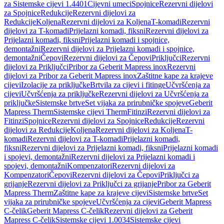
za Sistemske cijevi 1.4401
Cijevni umeci
Spojnice
Rezervni dijelovi
za Spojnice
Redukcije
Rezervni dijelovi za
Redukcije
Koljena
Rezervni dijelovi za Koljena
T-komadi
Rezervni
dijelovi za T-komadi
Prijelazni komadi, fiksni
Rezervni dijelovi za
Prijelazni komadi, fiksni
Prijelazni komadi i spojnice,
demontažni
Rezervni dijelovi za Prijelazni komadi i spojnice,
demontažni
Čepovi
Rezervni dijelovi za Čepovi
Priključci
Rezervni
dijelovi za Priključci
Pribor za Geberit Mapress inox
Rezervni
dijelovi za Pribor za Geberit Mapress inox
Zaštitne kape za krajeve
cijevi
Izolacije za priključke
Brtvila za cijevi i fitinge
Učvršćenja za
cijevi
Učvršćenja za priključke
Rezervni dijelovi za Učvršćenja za
priključke
Sistemske brtve
Set vijaka za prirubničke spojeve
Geberit
Mapress Therm
Sistemske cijevi Therm
Fitinzi
Rezervni dijelovi za
Fitinzi
Spojnice
Rezervni dijelovi za Spojnice
Redukcije
Rezervni
dijelovi za Redukcije
Koljena
Rezervni dijelovi za Koljena
T-
komadi
Rezervni dijelovi za T-komadi
Prijelazni komadi,
fiksni
Rezervni dijelovi za Prijelazni komadi, fiksni
Prijelazni komadi
i spojevi, demontažni
Rezervni dijelovi za Prijelazni komadi i
spojevi, demontažni
Kompenzatori
Rezervni dijelovi za
Kompenzatori
Čepovi
Rezervni dijelovi za Čepovi
Priključci za
grijanje
Rezervni dijelovi za Priključci za grijanje
Pribor za Geberit
Mapress Therm
Zaštitne kape za krajeve cijevi
Sistemske brtve
Set
vijaka za prirubničke spojeve
Učvršćenja za cijevi
Geberit Mapress
C-čelik
Geberit Mapress C-čelik
Rezervni dijelovi za Geberit
Mapress C-čelik
Sistemske cijevi 1.0034
Sistemske cijevi