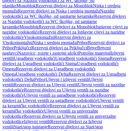
dijelovi za Nazidni vodokotlići za WC školjke, od
plastike
Monoblok
Rezervni dijelovi za Monoblok
Niska i srednja
montaža
Rezervni dijelovi za Niska i srednja montaža
Nazidni
vodokotlići za WC školjke, od sanitarne keramike
Rezervni dijelovi
za Nazidni vodokotlići za WC školjke, od sanitarne
keramike
Monoblok
Rezervni dijelovi za Monoblok
Isplavne cijevi za
nazidne vodokotliće
Rezervni dijelovi za Isplavne cijevi za nazidne
vodokotliće
Visokomontažni
Rezervni dijelovi za
Visokomontažni
Niska i srednja montaža
Pribor
Rezervni dijelovi za
Pribor
Priključci
Rezervni dijelovi za Priključci
Brtve
Brtveni
naglavci
Nazuvice, rozete i zastojni ulošci
Potrošni materijal
Izljevni
ventili
Ugradbeni vodokotlići
Ugradbeni vodokotlići Sigma
Rezervni
dijelovi za Ugradbeni vodokotlići Sigma
Ugradbeni vodokotlići
Omega
Rezervni dijelovi za Ugradbeni vodokotlići
Omega
Ugradbeni vodokotlići Delta
Rezervni dijelovi za Ugradbeni
vodokotlići Delta
Pribor
Uljevni i izljevni ventili
Uljevni
ventili
Rezervni dijelovi za Uljevni ventili
Uljevni ventili za nazidne
vodokotliće
Rezervni dijelovi za Uljevni ventili za nazidne
vodokotliće
Uljevni ventili za ugradbene vodokotliće
Rezervni
dijelovi za Uljevni ventili za ugradbene vodokotliće
Uljevni ventili
za keramičke vodokotliće
Rezervni dijelovi za Uljevni ventili za
keramičke vodokotliće
Uljevni ventili za univerzalne
vodokotlice
Rezervni dijelovi za Uljevni ventili za univerzalne
vodokotlice
Izljevni ventili
Rezervni dijelovi za Izljevni
ventili
Start/stop ispiranje
Rezervni dijelovi za Start/stop