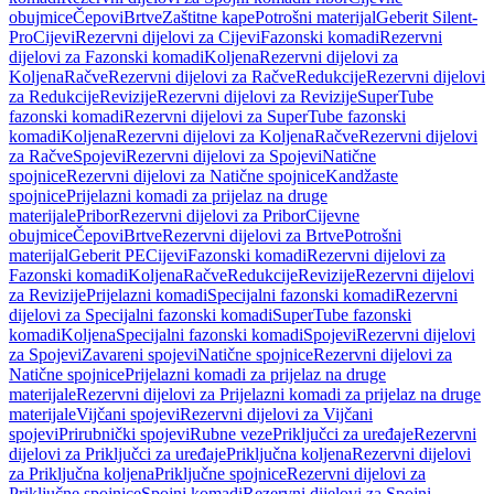
obujmice
Čepovi
Brtve
Zaštitne kape
Potrošni materijal
Geberit Silent-
Pro
Cijevi
Rezervni dijelovi za Cijevi
Fazonski komadi
Rezervni
dijelovi za Fazonski komadi
Koljena
Rezervni dijelovi za
Koljena
Račve
Rezervni dijelovi za Račve
Redukcije
Rezervni dijelovi
za Redukcije
Revizije
Rezervni dijelovi za Revizije
SuperTube
fazonski komadi
Rezervni dijelovi za SuperTube fazonski
komadi
Koljena
Rezervni dijelovi za Koljena
Račve
Rezervni dijelovi
za Račve
Spojevi
Rezervni dijelovi za Spojevi
Natične
spojnice
Rezervni dijelovi za Natične spojnice
Kandžaste
spojnice
Prijelazni komadi za prijelaz na druge
materijale
Pribor
Rezervni dijelovi za Pribor
Cijevne
obujmice
Čepovi
Brtve
Rezervni dijelovi za Brtve
Potrošni
materijal
Geberit PE
Cijevi
Fazonski komadi
Rezervni dijelovi za
Fazonski komadi
Koljena
Račve
Redukcije
Revizije
Rezervni dijelovi
za Revizije
Prijelazni komadi
Specijalni fazonski komadi
Rezervni
dijelovi za Specijalni fazonski komadi
SuperTube fazonski
komadi
Koljena
Specijalni fazonski komadi
Spojevi
Rezervni dijelovi
za Spojevi
Zavareni spojevi
Natične spojnice
Rezervni dijelovi za
Natične spojnice
Prijelazni komadi za prijelaz na druge
materijale
Rezervni dijelovi za Prijelazni komadi za prijelaz na druge
materijale
Vijčani spojevi
Rezervni dijelovi za Vijčani
spojevi
Prirubnički spojevi
Rubne veze
Priključci za uređaje
Rezervni
dijelovi za Priključci za uređaje
Priključna koljena
Rezervni dijelovi
za Priključna koljena
Priključne spojnice
Rezervni dijelovi za
Priključne spojnice
Spojni komadi
Rezervni dijelovi za Spojni