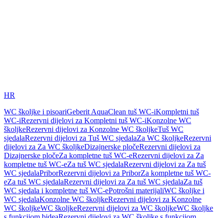
HR
WC školjke i pisoari
Geberit AquaClean tuš WC-i
Kompletni tuš
WC-i
Rezervni dijelovi za Kompletni tuš WC-i
Konzolne WC
školjke
Rezervni dijelovi za Konzolne WC školjke
Tuš WC
sjedala
Rezervni dijelovi za Tuš WC sjedala
Za WC školjke
Rezervni
dijelovi za Za WC školjke
Dizajnerske ploče
Rezervni dijelovi za
Dizajnerske ploče
Za kompletne tuš WC-e
Rezervni dijelovi za Za
kompletne tuš WC-e
Za tuš WC sjedala
Rezervni dijelovi za Za tuš
WC sjedala
Pribor
Rezervni dijelovi za Pribor
Za kompletne tuš WC-
e
Za tuš WC sjedala
Rezervni dijelovi za Za tuš WC sjedala
Za tuš
WC sjedala i kompletne tuš WC-e
Potrošni materijali
WC školjke i
WC sjedala
Konzolne WC školjke
Rezervni dijelovi za Konzolne
WC školjke
WC školjke
Rezervni dijelovi za WC školjke
WC školjke
s funkcijom bidea
Rezervni dijelovi za WC školjke s funkcijom