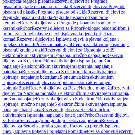
poklopca
Pregrade pisoara
Rezervni dijelovi za Pregrade
pisoara
Pregrade pisoara od plastike
Rezervni dijelovi za Pregrade
pisoara od plastike
Pregrade pisoara od stakla
Rezervni dijelovi za
Pregrade pisoara od stakla
Pregrade pisoara od sanitarne
keramike
Rezervni dijelovi za Pregrade pisoara od sanitarne
keramike
Pribor
Rezervni dijelovi za Pribor
Poklopac pisoara
Sifoni i
pribor za sifone
Isplavne cijevi, isplavna koljena i prijelazni
komadi
Rezervni dijelovi za Isplavne cijevi, isplavna koljena i
prijelazni komadi
Pričvrsni materijali
Uređaji za aktiviranje ispiranja
pisoara
Ugradnja u zid
Rezervni dijelovi za Ugradnja u zid
S
elektroničkim aktiviranjem ispiranja, mrežno napajanje
Rezervni
dijelovi za S elektroničkim aktiviranjem ispiranja, mrežno
napajanje
S elektroničkim aktiviranjem ispiranja, napajanje
baterijama
Rezervni dijelovi za S elektroničkim aktiviranjem
ispiranja, napajanje baterijama
S pneumatskim aktiviranjem
ispiranja
Rezervni dijelovi za S pneumatskim aktiviranjem
ispiranja
Basic
Rezervni dijelovi za Basic
Nazidna montaža
Rezervni
dijelovi za Nazidna montaža
S elektroničkim aktiviranjem ispiranja,
mrežno napajanje
Rezervni dijelovi za S elektroničkim aktiviranjem
ispiranja, mrežno napajanje
S elektroničkim aktiviranjem ispiranja,
napajanje baterijama
Rezervni dijelovi za S elektroničkim
aktiviranjem ispiranja, napajanje baterijama
Pribor
Rezervni dijelovi
za Pribor
Setovi za grubu gradnju i setovi za preradu
Rezervni
dijelovi za Setovi za grubu gradnju i setovi za preradu
Isplavne
cijevi, isplavna koljena i prijelazni komadi
Setovi za obnovu
Rezervni