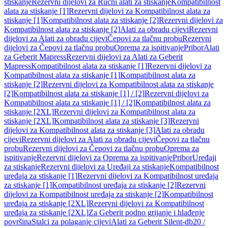
stiskanje
Rezervni dijelovi za Ručni alati za stiskanje
Kompatibilnost
alata za stiskanje [1]
Rezervni dijelovi za Kompatibilnost alata za
stiskanje [1]
Kompatibilnost alata za stiskanje [2]
Rezervni dijelovi za
Kompatibilnost alata za stiskanje [2]
Alati za obradu cijevi
Rezervni
dijelovi za Alati za obradu cijevi
Čepovi za tlačnu probu
Rezervni
dijelovi za Čepovi za tlačnu probu
Oprema za ispitivanje
Pribor
Alati
za Geberit Mapress
Rezervni dijelovi za Alati za Geberit
Mapress
Kompatibilnost alata za stiskanje [1]
Rezervni dijelovi za
Kompatibilnost alata za stiskanje [1]
Kompatibilnost alata za
stiskanje [2]
Rezervni dijelovi za Kompatibilnost alata za stiskanje
[2]
Kompatibilnost alata za stiskanje [1] / [2]
Rezervni dijelovi za
Kompatibilnost alata za stiskanje [1] / [2]
Kompatibilnost alata za
stiskanje [2XL]
Rezervni dijelovi za Kompatibilnost alata za
stiskanje [2XL]
Kompatibilnost alata za stiskanje [3]
Rezervni
dijelovi za Kompatibilnost alata za stiskanje [3]
Alati za obradu
cijevi
Rezervni dijelovi za Alati za obradu cijevi
Čepovi za tlačnu
probu
Rezervni dijelovi za Čepovi za tlačnu probu
Oprema za
ispitivanje
Rezervni dijelovi za Oprema za ispitivanje
Pribor
Uređaji
za stiskanje
Rezervni dijelovi za Uređaji za stiskanje
Kompatibilnost
uređaja za stiskanje [1]
Rezervni dijelovi za Kompatibilnost uređaja
za stiskanje [1]
Kompatibilnost uređaja za stiskanje [2]
Rezervni
dijelovi za Kompatibilnost uređaja za stiskanje [2]
Kompatibilnost
uređaja za stiskanje [2XL]
Rezervni dijelovi za Kompatibilnost
uređaja za stiskanje [2XL]
Za Geberit podno grijanje i hlađenje
površina
Stalci za polaganje cijevi
Alati za Geberit Silent-db20 /