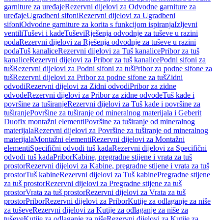
garniture za uređaje
Rezervni dijelovi za Odvodne garniture za
uređaje
Ugradbeni sifoni
Rezervni dijelovi za Ugradbeni
sifoni
Odvodne garniture za korita s funkcijom ispiranja
Izljevni
ventili
Tuševi i kade
Tuševi
Rješenja odvodnje za tuševe u razini
poda
Rezervni dijelovi za Rješenja odvodnje za tuševe u razini
poda
Tuš kanalice
Rezervni dijelovi za Tuš kanalice
Pribor za tuš
kanalice
Rezervni dijelovi za Pribor za tuš kanalice
Podni sifoni za
tuš
Rezervni dijelovi za Podni sifoni za tuš
Pribor za podne sifone za
tuš
Rezervni dijelovi za Pribor za podne sifone za tuš
Zidni
odvodi
Rezervni dijelovi za Zidni odvodi
Pribor za zidne
odvode
Rezervni dijelovi za Pribor za zidne odvode
Tuš kade i
površine za tuširanje
Rezervni dijelovi za Tuš kade i površine za
tuširanje
Površine za tuširanje od mineralnog materijala i Geberit
Duofix montažni elementi
Površine za tuširanje od mineralnog
materijala
Rezervni dijelovi za Površine za tuširanje od mineralnog
materijala
Montažni elementi
Rezervni dijelovi za Montažni
elementi
Specifični odvodi tuš kada
Rezervni dijelovi za Specifični
odvodi tuš kada
Pribor
Kabine, pregradne stijene i vrata za tuš
prostor
Rezervni dijelovi za Kabine, pregradne stijene i vrata za tuš
prostor
Tuš kabine
Rezervni dijelovi za Tuš kabine
Pregradne stijene
za tuš prostor
Rezervni dijelovi za Pregradne stijene za tuš
prostor
Vrata za tuš prostor
Rezervni dijelovi za Vrata za tuš
prostor
Pribor
Rezervni dijelovi za Pribor
Kutije za odlaganje za niše
za tuševe
Rezervni dijelovi za Kutije za odlaganje za niše za
tuševe
Kutije za odlaganje za niše
Rezervni dijelovi za Kutije za