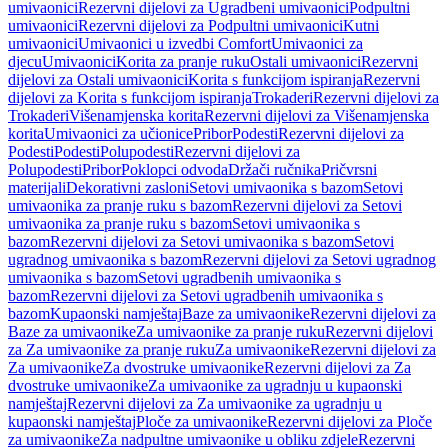
umivaonici
Rezervni dijelovi za Ugradbeni umivaonici
Podpultni
umivaonici
Rezervni dijelovi za Podpultni umivaonici
Kutni
umivaonici
Umivaonici u izvedbi Comfort
Umivaonici za
djecu
Umivaonici
Korita za pranje ruku
Ostali umivaonici
Rezervni
dijelovi za Ostali umivaonici
Korita s funkcijom ispiranja
Rezervni
dijelovi za Korita s funkcijom ispiranja
Trokaderi
Rezervni dijelovi za
Trokaderi
Višenamjenska korita
Rezervni dijelovi za Višenamjenska
korita
Umivaonici za učionice
Pribor
Podesti
Rezervni dijelovi za
Podesti
Podesti
Polupodesti
Rezervni dijelovi za
Polupodesti
Pribor
Poklopci odvoda
Držači ručnika
Pričvrsni
materijali
Dekorativni zasloni
Setovi umivaonika s bazom
Setovi
umivaonika za pranje ruku s bazom
Rezervni dijelovi za Setovi
umivaonika za pranje ruku s bazom
Setovi umivaonika s
bazom
Rezervni dijelovi za Setovi umivaonika s bazom
Setovi
ugradnog umivaonika s bazom
Rezervni dijelovi za Setovi ugradnog
umivaonika s bazom
Setovi ugradbenih umivaonika s
bazom
Rezervni dijelovi za Setovi ugradbenih umivaonika s
bazom
Kupaonski namještaj
Baze za umivaonike
Rezervni dijelovi za
Baze za umivaonike
Za umivaonike za pranje ruku
Rezervni dijelovi
za Za umivaonike za pranje ruku
Za umivaonike
Rezervni dijelovi za
Za umivaonike
Za dvostruke umivaonike
Rezervni dijelovi za Za
dvostruke umivaonike
Za umivaonike za ugradnju u kupaonski
namještaj
Rezervni dijelovi za Za umivaonike za ugradnju u
kupaonski namještaj
Ploče za umivaonike
Rezervni dijelovi za Ploče
za umivaonike
Za nadpultne umivaonike u obliku zdjele
Rezervni