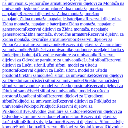
na umivaonik, jednoručne armature
Rezervni dijelovi za Montaža na
umivaonik, jednoručne armature
Zidna montaža, mrežno
napajanje
Rezervni dijelovi za Zidna montaža, mrežno
napajanje
Zidna montaža, napajanje baterijama
Rezervni dijelovi za
Zidna montaža, napajanje baterijama
Zidna montaža, napajanje
generatorom
Rezervni dijelovi za Zidna montaža, napajanje
generatorom
Zidna montaža, dvoručne armature
Rezervni dijelovi za
Zidna montaža, dvoručne armature
Pribor
Rezervni dijelovi za
Pribor
Za armature za umivaonike
Rezervni dijelovi za Za armature
za umivaonike
Priključci za umivaonike, sudopere, uređaje i korita s
funkcijom ispiranja
Odvodne garniture za umivaonike
Rezervni
dijelovi za Odvodne garniture za umivaonike
Lučni sifoni
Rezervni
dijelovi za Lučni sifoni
Lučni sifoni, model za uštedu
prostora
Rezervni dijelovi za Lučni sifoni, model za uštedu
prostora
Direktni samočisteći sifoni za umivaonike
Rezervni dijelovi
za Direktni samočisteći sifoni za umivaonike
Direktni samočisteći
sifoni za umivaonike, model za uštedu prostora
Rezervni dijelovi za
Direktni samočisteći sifoni za umivaonike, model za uštedu
prostora
Ugradbeni sifoni
Rezervni dijelovi za Ugradbeni
sifoni
Priključci za umivaonike
Rezervni dijelovi za Priključci za
umivaonike
Poklopci
Priključci
Rezervni dijelovi za
Priključci
Brtve
Odvodne garniture za sudopere
Rezervni dijelovi za
Odvodne garniture za sudopere
Lučni sifoni
Rezervni dijelovi za
Lučni sifoni
Sifoni s dvije komore
Rezervni dijelovi za Sifoni s dvije
komore
Spojni komadi
Rezervni dijelovi za Spojni komadi
Odvodne