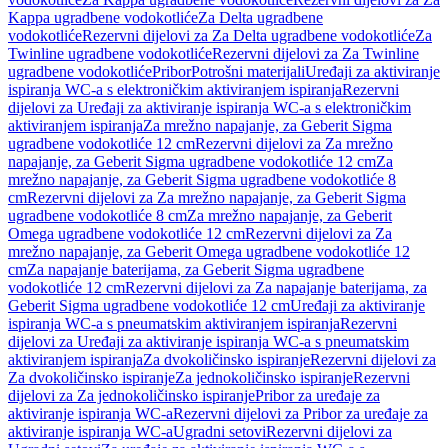
Kappa ugradbene vodokotliće
Za Delta ugradbene
vodokotliće
Rezervni dijelovi za Za Delta ugradbene vodokotliće
Za
Twinline ugradbene vodokotliće
Rezervni dijelovi za Za Twinline
ugradbene vodokotliće
Pribor
Potrošni materijali
Uređaji za aktiviranje
ispiranja WC-a s elektroničkim aktiviranjem ispiranja
Rezervni
dijelovi za Uređaji za aktiviranje ispiranja WC-a s elektroničkim
aktiviranjem ispiranja
Za mrežno napajanje, za Geberit Sigma
ugradbene vodokotliće 12 cm
Rezervni dijelovi za Za mrežno
napajanje, za Geberit Sigma ugradbene vodokotliće 12 cm
Za
mrežno napajanje, za Geberit Sigma ugradbene vodokotliće 8
cm
Rezervni dijelovi za Za mrežno napajanje, za Geberit Sigma
ugradbene vodokotliće 8 cm
Za mrežno napajanje, za Geberit
Omega ugradbene vodokotliće 12 cm
Rezervni dijelovi za Za
mrežno napajanje, za Geberit Omega ugradbene vodokotliće 12
cm
Za napajanje baterijama, za Geberit Sigma ugradbene
vodokotliće 12 cm
Rezervni dijelovi za Za napajanje baterijama, za
Geberit Sigma ugradbene vodokotliće 12 cm
Uređaji za aktiviranje
ispiranja WC-a s pneumatskim aktiviranjem ispiranja
Rezervni
dijelovi za Uređaji za aktiviranje ispiranja WC-a s pneumatskim
aktiviranjem ispiranja
Za dvokoličinsko ispiranje
Rezervni dijelovi za
Za dvokoličinsko ispiranje
Za jednokoličinsko ispiranje
Rezervni
dijelovi za Za jednokoličinsko ispiranje
Pribor za uređaje za
aktiviranje ispiranja WC-a
Rezervni dijelovi za Pribor za uređaje za
aktiviranje ispiranja WC-a
Ugradni setovi
Rezervni dijelovi za