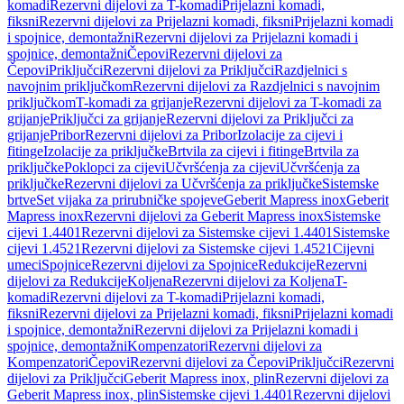
komadi
Rezervni dijelovi za T-komadi
Prijelazni komadi,
fiksni
Rezervni dijelovi za Prijelazni komadi, fiksni
Prijelazni komadi
i spojnice, demontažni
Rezervni dijelovi za Prijelazni komadi i
spojnice, demontažni
Čepovi
Rezervni dijelovi za
Čepovi
Priključci
Rezervni dijelovi za Priključci
Razdjelnici s
navojnim priključkom
Rezervni dijelovi za Razdjelnici s navojnim
priključkom
T-komadi za grijanje
Rezervni dijelovi za T-komadi za
grijanje
Priključci za grijanje
Rezervni dijelovi za Priključci za
grijanje
Pribor
Rezervni dijelovi za Pribor
Izolacije za cijevi i
fitinge
Izolacije za priključke
Brtvila za cijevi i fitinge
Brtvila za
priključke
Poklopci za cijevi
Učvršćenja za cijevi
Učvršćenja za
priključke
Rezervni dijelovi za Učvršćenja za priključke
Sistemske
brtve
Set vijaka za prirubničke spojeve
Geberit Mapress inox
Geberit
Mapress inox
Rezervni dijelovi za Geberit Mapress inox
Sistemske
cijevi 1.4401
Rezervni dijelovi za Sistemske cijevi 1.4401
Sistemske
cijevi 1.4521
Rezervni dijelovi za Sistemske cijevi 1.4521
Cijevni
umeci
Spojnice
Rezervni dijelovi za Spojnice
Redukcije
Rezervni
dijelovi za Redukcije
Koljena
Rezervni dijelovi za Koljena
T-
komadi
Rezervni dijelovi za T-komadi
Prijelazni komadi,
fiksni
Rezervni dijelovi za Prijelazni komadi, fiksni
Prijelazni komadi
i spojnice, demontažni
Rezervni dijelovi za Prijelazni komadi i
spojnice, demontažni
Kompenzatori
Rezervni dijelovi za
Kompenzatori
Čepovi
Rezervni dijelovi za Čepovi
Priključci
Rezervni
dijelovi za Priključci
Geberit Mapress inox, plin
Rezervni dijelovi za
Geberit Mapress inox, plin
Sistemske cijevi 1.4401
Rezervni dijelovi