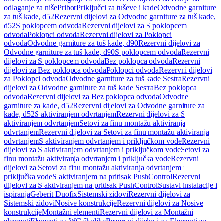
odlaganje za niše
Pribor
Priključci za tuševe i kade
Odvodne garniture
za tuš kade, d52
Rezervni dijelovi za Odvodne garniture za tuš kade,
d52
S poklopcem odvoda
Rezervni dijelovi za S poklopcem
odvoda
Poklopci odvoda
Rezervni dijelovi za Poklopci
odvoda
Odvodne garniture za tuš kade, d90
Rezervni dijelovi za
Odvodne garniture za tuš kade, d90
S poklopcem odvoda
Rezervni
dijelovi za S poklopcem odvoda
Bez poklopca odvoda
Rezervni
dijelovi za Bez poklopca odvoda
Poklopci odvoda
Rezervni dijelovi
za Poklopci odvoda
Odvodne garniture za tuš kade Sestra
Rezervni
dijelovi za Odvodne garniture za tuš kade Sestra
Bez poklopca
odvoda
Rezervni dijelovi za Bez poklopca odvoda
Odvodne
garniture za kade, d52
Rezervni dijelovi za Odvodne garniture za
kade, d52
S aktiviranjem odvrtanjem
Rezervni dijelovi za S
aktiviranjem odvrtanjem
Setovi za finu montažu aktiviranja
odvrtanjem
Rezervni dijelovi za Setovi za finu montažu aktiviranja
odvrtanjem
S aktiviranjem odvrtanjem i priključkom vode
Rezervni
dijelovi za S aktiviranjem odvrtanjem i priključkom vode
Setovi za
finu montažu aktiviranja odvrtanjem i priključka vode
Rezervni
dijelovi za Setovi za finu montažu aktiviranja odvrtanjem i
priključka vode
S aktiviranjem na pritisak PushControl
Rezervni
dijelovi za S aktiviranjem na pritisak PushControl
Sustavi instalacije i
ispiranja
Geberit Duofix
Sistemski zidovi
Rezervni dijelovi za
Sistemski zidovi
Nosive konstrukcije
Rezervni dijelovi za Nosive
konstrukcije
Montažni elementi
Rezervni dijelovi za Montažni
elementi
Elementi za WC školjke
Rezervni dijelovi za Elementi za