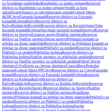
za Asortiman razdjelnika
Razdjelnici za podno grijanje
Rezervni
dijelovi za Razdjelnici za podno grijanje
Ventili za brzo
odzračivanje
Sustavi za odvodnjavanje zgrade
Geberit Silent-
db20
Cijevi
Fazonski komadi
Rezervni dijelovi za Fazonski
komadi
Koljena
Račve
Rezervni dijelovi za
Račve
Redukcije
Revizije
Rezervni dijelovi za Revizije
SuperTube
fazonski komadi
Koljena
Specijalni fazonski komadi
Spojevi
Rezervni
dijelovi za Spojevi
Zavareni spojevi
Natične spojnice
Rezervni
dijelovi za Natične spojnice
Stezni spojevi
Prijelazni komadi za
prijelaz na druge materijale
Rezervni dijelovi za Prijelazni komadi za
prijelaz na druge materijale
Priključci za uređaje
Rezervni dijelovi za
Priključci za uređaje
Priključna koljena
Rezervni dijelovi za
Priključna koljena
Natične spojnice za priključak uređaja
Rezervni
dijelovi za Natične spojnice za priključak uređaja
Pribor
Cijevne
obujmice
Učvršćenja za cijevne obujmice
Čepovi
Brtve
Potrošni
materijal
Geberit Silent-PP
Cijevi
Rezervni dijelovi za Cijevi
Fazonski
komadi
Rezervni dijelovi za Fazonski komadi
Koljena
Rezervni
dijelovi za Koljena
Račve
Rezervni dijelovi za
Račve
Redukcije
Rezervni dijelovi za Redukcije
Revizije
Rezervni
dijelovi za Revizije
Spojevi
Rezervni dijelovi za Spojevi
Natične
spojnice
Rezervni dijelovi za Natične spojnice
Kandžaste
spojnice
Prijelazni komadi za prijelaz na druge materijale
Priključci za
uređaje
Rezervni dijelovi za Priključci za uređaje
Priključna
koljena
Rezervni dijelovi za Priključna koljena
Spojni
komadi
Rezervni dijelovi za Spojni komadi
Pribor
Cijevne