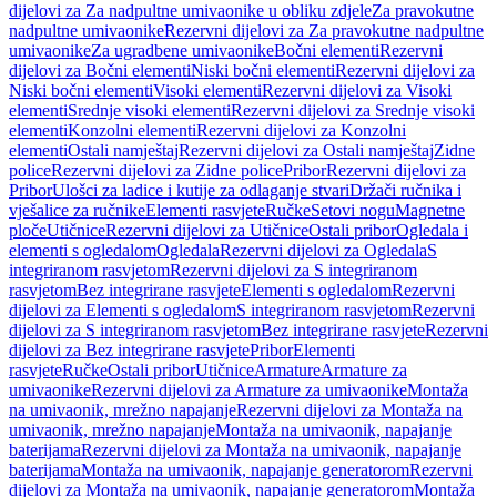
dijelovi za Za nadpultne umivaonike u obliku zdjele
Za pravokutne
nadpultne umivaonike
Rezervni dijelovi za Za pravokutne nadpultne
umivaonike
Za ugradbene umivaonike
Bočni elementi
Rezervni
dijelovi za Bočni elementi
Niski bočni elementi
Rezervni dijelovi za
Niski bočni elementi
Visoki elementi
Rezervni dijelovi za Visoki
elementi
Srednje visoki elementi
Rezervni dijelovi za Srednje visoki
elementi
Konzolni elementi
Rezervni dijelovi za Konzolni
elementi
Ostali namještaj
Rezervni dijelovi za Ostali namještaj
Zidne
police
Rezervni dijelovi za Zidne police
Pribor
Rezervni dijelovi za
Pribor
Ulošci za ladice i kutije za odlaganje stvari
Držači ručnika i
vješalice za ručnike
Elementi rasvjete
Ručke
Setovi nogu
Magnetne
ploče
Utičnice
Rezervni dijelovi za Utičnice
Ostali pribor
Ogledala i
elementi s ogledalom
Ogledala
Rezervni dijelovi za Ogledala
S
integriranom rasvjetom
Rezervni dijelovi za S integriranom
rasvjetom
Bez integrirane rasvjete
Elementi s ogledalom
Rezervni
dijelovi za Elementi s ogledalom
S integriranom rasvjetom
Rezervni
dijelovi za S integriranom rasvjetom
Bez integrirane rasvjete
Rezervni
dijelovi za Bez integrirane rasvjete
Pribor
Elementi
rasvjete
Ručke
Ostali pribor
Utičnice
Armature
Armature za
umivaonike
Rezervni dijelovi za Armature za umivaonike
Montaža
na umivaonik, mrežno napajanje
Rezervni dijelovi za Montaža na
umivaonik, mrežno napajanje
Montaža na umivaonik, napajanje
baterijama
Rezervni dijelovi za Montaža na umivaonik, napajanje
baterijama
Montaža na umivaonik, napajanje generatorom
Rezervni
dijelovi za Montaža na umivaonik, napajanje generatorom
Montaža