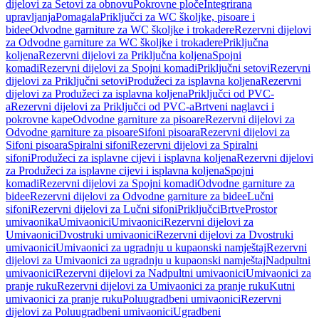
dijelovi za Setovi za obnovu
Pokrovne ploče
Integrirana
upravljanja
Pomagala
Priključci za WC školjke, pisoare i
bidee
Odvodne garniture za WC školjke i trokadere
Rezervni dijelovi
za Odvodne garniture za WC školjke i trokadere
Priključna
koljena
Rezervni dijelovi za Priključna koljena
Spojni
komadi
Rezervni dijelovi za Spojni komadi
Priključni setovi
Rezervni
dijelovi za Priključni setovi
Produžeci za isplavna koljena
Rezervni
dijelovi za Produžeci za isplavna koljena
Priključci od PVC-
a
Rezervni dijelovi za Priključci od PVC-a
Brtveni naglavci i
pokrovne kape
Odvodne garniture za pisoare
Rezervni dijelovi za
Odvodne garniture za pisoare
Sifoni pisoara
Rezervni dijelovi za
Sifoni pisoara
Spiralni sifoni
Rezervni dijelovi za Spiralni
sifoni
Produžeci za isplavne cijevi i isplavna koljena
Rezervni dijelovi
za Produžeci za isplavne cijevi i isplavna koljena
Spojni
komadi
Rezervni dijelovi za Spojni komadi
Odvodne garniture za
bidee
Rezervni dijelovi za Odvodne garniture za bidee
Lučni
sifoni
Rezervni dijelovi za Lučni sifoni
Priključci
Brtve
Prostor
umivaonika
Umivaonici
Umivaonici
Rezervni dijelovi za
Umivaonici
Dvostruki umivaonici
Rezervni dijelovi za Dvostruki
umivaonici
Umivaonici za ugradnju u kupaonski namještaj
Rezervni
dijelovi za Umivaonici za ugradnju u kupaonski namještaj
Nadpultni
umivaonici
Rezervni dijelovi za Nadpultni umivaonici
Umivaonici za
pranje ruku
Rezervni dijelovi za Umivaonici za pranje ruku
Kutni
umivaonici za pranje ruku
Poluugradbeni umivaonici
Rezervni
dijelovi za Poluugradbeni umivaonici
Ugradbeni