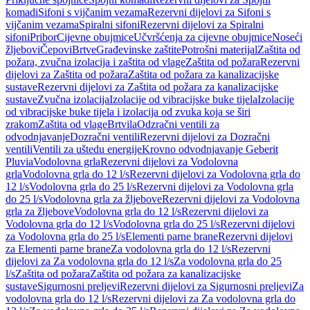
komadi
Sifoni s vijčanim vezama
Rezervni dijelovi za Sifoni s
vijčanim vezama
Spiralni sifoni
Rezervni dijelovi za Spiralni
sifoni
Pribor
Cijevne obujmice
Učvršćenja za cijevne obujmice
Noseći
žljebovi
Čepovi
Brtve
Građevinske zaštite
Potrošni materijal
Zaštita od
požara, zvučna izolacija i zaštita od vlage
Zaštita od požara
Rezervni
dijelovi za Zaštita od požara
Zaštita od požara za kanalizacijske
sustave
Rezervni dijelovi za Zaštita od požara za kanalizacijske
sustave
Zvučna izolacija
Izolacije od vibracijske buke tijela
Izolacije
od vibracijske buke tijela i izolacija od zvuka koja se širi
zrakom
Zaštita od vlage
Brtvila
Odzračni ventili za
odvodnjavanje
Dozračni ventili
Rezervni dijelovi za Dozračni
ventili
Ventili za uštedu energije
Krovno odvodnjavanje Geberit
Pluvia
Vodolovna grla
Rezervni dijelovi za Vodolovna
grla
Vodolovna grla do 12 l/s
Rezervni dijelovi za Vodolovna grla do
12 l/s
Vodolovna grla do 25 l/s
Rezervni dijelovi za Vodolovna grla
do 25 l/s
Vodolovna grla za žljebove
Rezervni dijelovi za Vodolovna
grla za žljebove
Vodolovna grla do 12 l/s
Rezervni dijelovi za
Vodolovna grla do 12 l/s
Vodolovna grla do 25 l/s
Rezervni dijelovi
za Vodolovna grla do 25 l/s
Elementi parne brane
Rezervni dijelovi
za Elementi parne brane
Za vodolovna grla do 12 l/s
Rezervni
dijelovi za Za vodolovna grla do 12 l/s
Za vodolovna grla do 25
l/s
Zaštita od požara
Zaštita od požara za kanalizacijske
sustave
Sigurnosni preljevi
Rezervni dijelovi za Sigurnosni preljevi
Za
vodolovna grla do 12 l/s
Rezervni dijelovi za Za vodolovna grla do