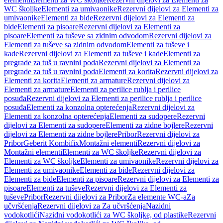
WC školjke
Elementi za umivaonike
Rezervni dijelovi za Elementi za
umivaonike
Elementi za bide
Rezervni dijelovi za Elementi za
bide
Elementi za pisoare
Rezervni dijelovi za Elementi za
pisoare
Elementi za tuševe sa zidnim odvodom
Rezervni dijelovi za
Elementi za tuševe sa zidnim odvodom
Elementi za tuševe i
kade
Rezervni dijelovi za Elementi za tuševe i kade
Elementi za
pregrade za tuš u ravnini poda
Rezervni dijelovi za Elementi za
pregrade za tuš u ravnini poda
Elementi za korita
Rezervni dijelovi za
Elementi za korita
Elementi za armature
Rezervni dijelovi za
Elementi za armature
Elementi za perilice rublja i perilice
posuđa
Rezervni dijelovi za Elementi za perilice rublja i perilice
posuđa
Elementi za konzolna opterećenja
Rezervni dijelovi za
Elementi za konzolna opterećenja
Elementi za sudopere
Rezervni
dijelovi za Elementi za sudopere
Elementi za zidne bojlere
Rezervni
dijelovi za Elementi za zidne bojlere
Pribor
Rezervni dijelovi za
Pribor
Geberit Kombifix
Montažni elementi
Rezervni dijelovi za
Montažni elementi
Elementi za WC školjke
Rezervni dijelovi za
Elementi za WC školjke
Elementi za umivaonike
Rezervni dijelovi za
Elementi za umivaonike
Elementi za bide
Rezervni dijelovi za
Elementi za bide
Elementi za pisoare
Rezervni dijelovi za Elementi za
pisoare
Elementi za tuševe
Rezervni dijelovi za Elementi za
tuševe
Pribor
Rezervni dijelovi za Pribor
Za elemente WC-a
Za
učvršćenja
Rezervni dijelovi za Za učvršćenja
Nazidni
vodokotlići
Nazidni vodokotlići za WC školjke, od plastike
Rezervni