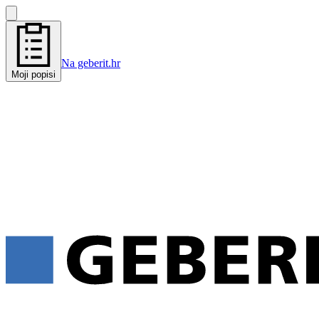
Na geberit.hr
Moji popisi