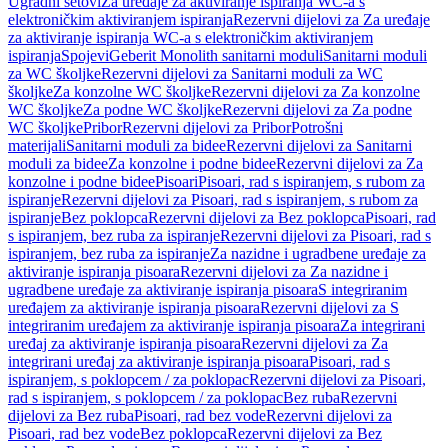
Ugradni setovi
Za uređaje za aktiviranje ispiranja WC-a s
elektroničkim aktiviranjem ispiranja
Rezervni dijelovi za Za uređaje
za aktiviranje ispiranja WC-a s elektroničkim aktiviranjem
ispiranja
Spojevi
Geberit Monolith sanitarni moduli
Sanitarni moduli
za WC školjke
Rezervni dijelovi za Sanitarni moduli za WC
školjke
Za konzolne WC školjke
Rezervni dijelovi za Za konzolne
WC školjke
Za podne WC školjke
Rezervni dijelovi za Za podne
WC školjke
Pribor
Rezervni dijelovi za Pribor
Potrošni
materijali
Sanitarni moduli za bidee
Rezervni dijelovi za Sanitarni
moduli za bidee
Za konzolne i podne bidee
Rezervni dijelovi za Za
konzolne i podne bidee
Pisoari
Pisoari, rad s ispiranjem, s rubom za
ispiranje
Rezervni dijelovi za Pisoari, rad s ispiranjem, s rubom za
ispiranje
Bez poklopca
Rezervni dijelovi za Bez poklopca
Pisoari, rad
s ispiranjem, bez ruba za ispiranje
Rezervni dijelovi za Pisoari, rad s
ispiranjem, bez ruba za ispiranje
Za nazidne i ugradbene uređaje za
aktiviranje ispiranja pisoara
Rezervni dijelovi za Za nazidne i
ugradbene uređaje za aktiviranje ispiranja pisoara
S integriranim
uređajem za aktiviranje ispiranja pisoara
Rezervni dijelovi za S
integriranim uređajem za aktiviranje ispiranja pisoara
Za integrirani
uređaj za aktiviranje ispiranja pisoara
Rezervni dijelovi za Za
integrirani uređaj za aktiviranje ispiranja pisoara
Pisoari, rad s
ispiranjem, s poklopcem / za poklopac
Rezervni dijelovi za Pisoari,
rad s ispiranjem, s poklopcem / za poklopac
Bez ruba
Rezervni
dijelovi za Bez ruba
Pisoari, rad bez vode
Rezervni dijelovi za
Pisoari, rad bez vode
Bez poklopca
Rezervni dijelovi za Bez