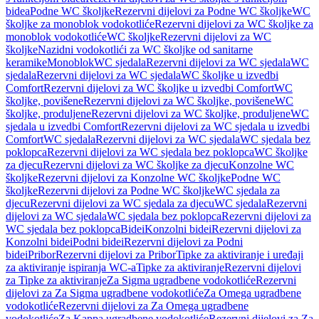
bidea
Podne WC školjke
Rezervni dijelovi za Podne WC školjke
WC
školjke za monoblok vodokotliće
Rezervni dijelovi za WC školjke za
monoblok vodokotliće
WC školjke
Rezervni dijelovi za WC
školjke
Nazidni vodokotlići za WC školjke od sanitarne
keramike
Monoblok
WC sjedala
Rezervni dijelovi za WC sjedala
WC
sjedala
Rezervni dijelovi za WC sjedala
WC školjke u izvedbi
Comfort
Rezervni dijelovi za WC školjke u izvedbi Comfort
WC
školjke, povišene
Rezervni dijelovi za WC školjke, povišene
WC
školjke, produljene
Rezervni dijelovi za WC školjke, produljene
WC
sjedala u izvedbi Comfort
Rezervni dijelovi za WC sjedala u izvedbi
Comfort
WC sjedala
Rezervni dijelovi za WC sjedala
WC sjedala bez
poklopca
Rezervni dijelovi za WC sjedala bez poklopca
WC školjke
za djecu
Rezervni dijelovi za WC školjke za djecu
Konzolne WC
školjke
Rezervni dijelovi za Konzolne WC školjke
Podne WC
školjke
Rezervni dijelovi za Podne WC školjke
WC sjedala za
djecu
Rezervni dijelovi za WC sjedala za djecu
WC sjedala
Rezervni
dijelovi za WC sjedala
WC sjedala bez poklopca
Rezervni dijelovi za
WC sjedala bez poklopca
Bidei
Konzolni bidei
Rezervni dijelovi za
Konzolni bidei
Podni bidei
Rezervni dijelovi za Podni
bidei
Pribor
Rezervni dijelovi za Pribor
Tipke za aktiviranje i uređaji
za aktiviranje ispiranja WC-a
Tipke za aktiviranje
Rezervni dijelovi
za Tipke za aktiviranje
Za Sigma ugradbene vodokotliće
Rezervni
dijelovi za Za Sigma ugradbene vodokotliće
Za Omega ugradbene
vodokotliće
Rezervni dijelovi za Za Omega ugradbene
vodokotliće
Za Kappa ugradbene vodokotliće
Rezervni dijelovi za Za