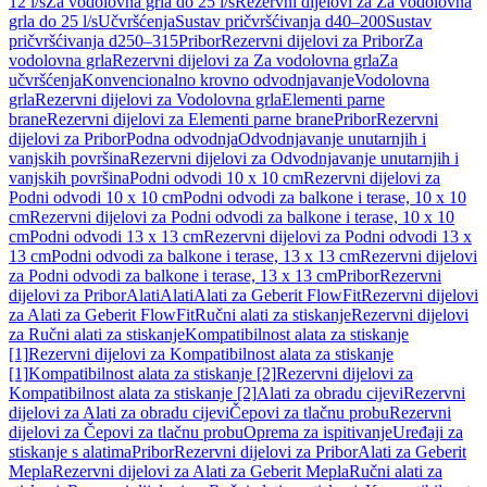
12 l/s
Za vodolovna grla do 25 l/s
Rezervni dijelovi za Za vodolovna
grla do 25 l/s
Učvršćenja
Sustav pričvršćivanja d40–200
Sustav
pričvršćivanja d250–315
Pribor
Rezervni dijelovi za Pribor
Za
vodolovna grla
Rezervni dijelovi za Za vodolovna grla
Za
učvršćenja
Konvencionalno krovno odvodnjavanje
Vodolovna
grla
Rezervni dijelovi za Vodolovna grla
Elementi parne
brane
Rezervni dijelovi za Elementi parne brane
Pribor
Rezervni
dijelovi za Pribor
Podna odvodnja
Odvodnjavanje unutarnjih i
vanjskih površina
Rezervni dijelovi za Odvodnjavanje unutarnjih i
vanjskih površina
Podni odvodi 10 x 10 cm
Rezervni dijelovi za
Podni odvodi 10 x 10 cm
Podni odvodi za balkone i terase, 10 x 10
cm
Rezervni dijelovi za Podni odvodi za balkone i terase, 10 x 10
cm
Podni odvodi 13 x 13 cm
Rezervni dijelovi za Podni odvodi 13 x
13 cm
Podni odvodi za balkone i terase, 13 x 13 cm
Rezervni dijelovi
za Podni odvodi za balkone i terase, 13 x 13 cm
Pribor
Rezervni
dijelovi za Pribor
Alati
Alati
Alati za Geberit FlowFit
Rezervni dijelovi
za Alati za Geberit FlowFit
Ručni alati za stiskanje
Rezervni dijelovi
za Ručni alati za stiskanje
Kompatibilnost alata za stiskanje
[1]
Rezervni dijelovi za Kompatibilnost alata za stiskanje
[1]
Kompatibilnost alata za stiskanje [2]
Rezervni dijelovi za
Kompatibilnost alata za stiskanje [2]
Alati za obradu cijevi
Rezervni
dijelovi za Alati za obradu cijevi
Čepovi za tlačnu probu
Rezervni
dijelovi za Čepovi za tlačnu probu
Oprema za ispitivanje
Uređaji za
stiskanje s alatima
Pribor
Rezervni dijelovi za Pribor
Alati za Geberit
Mepla
Rezervni dijelovi za Alati za Geberit Mepla
Ručni alati za