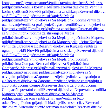
komponente
Cijevne armature
Ventili s ravnim sjedištem
Sa Mapress
priključcima
Ventili s kosim sjedištem
Rezervni dijelovi za Ventili s
kosim sjedištem
S FlowFit priključcima za stiskanje
Rezervni dijelovi
za S FlowFit priključcima za stiskanje
Sa Mepla
priključcima
Rezervni dijelovi za Sa Mepla priključcima
Ventili za
uzorkovanje
Ventili za pražnjenje
Kuglasti ventili
Rezervni dijelovi za
Kuglasti ventili
S FlowFit priključcima za stiskanje
Rezervni dijelovi
za S FlowFit priključcima za stiskanje
Sa Mepla
priključcima
Rezervni dijelovi za Sa Mepla priključcima
Sa Mapress
priključcima
Rezervni dijelovi za Sa Mapress priključcima
Kuglasti
ventili za ugradnju u zid
Rezervni dijelovi za Kuglasti ventili za
ugradnju u zid
S FlowFit priključcima za stiskanje
Rezervni dijelovi
za S FlowFit priključcima za stiskanje
Sa Mepla
priključcima
Rezervni dijelovi za Sa Mepla priključcima
S
priključcima Compact
Rezervni dijelovi za S priključcima
Compact
Sa Mapress priključcima
Rezervni dijelovi za Sa Mapress
priključcima
S navojnim priključcima
Rezervni dijelovi za S
navojnim priključcima
Zaporne i razdjelne jedinice za ugradnju u
zid
Rezervni dijelovi za Zaporne i razdjelne jedinice za ugradnju u
zid
S priključcima Compact
Rezervni dijelovi za S priključcima
Compact
Nepovratni ventili
Rezervni dijelovi za Nepovratni ventili
Sa
Mapress priključcima
Rezervni dijelovi za Sa Mapress
priključcima
Odzračni ventili za grijanje
Ventili za brzo
odzračivanje
Podno grijanje ili hlađenje
Sistemske cijevi
Rezervni
dijelovi za Sistemske cijevi
Asortiman razdjelnika
Rezervni dijelovi