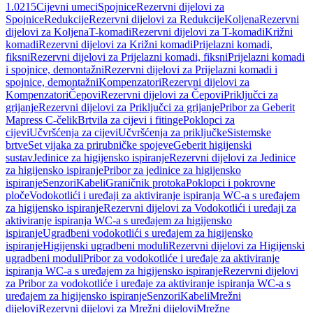
1.0215
Cijevni umeci
Spojnice
Rezervni dijelovi za
Spojnice
Redukcije
Rezervni dijelovi za Redukcije
Koljena
Rezervni
dijelovi za Koljena
T-komadi
Rezervni dijelovi za T-komadi
Križni
komadi
Rezervni dijelovi za Križni komadi
Prijelazni komadi,
fiksni
Rezervni dijelovi za Prijelazni komadi, fiksni
Prijelazni komadi
i spojnice, demontažni
Rezervni dijelovi za Prijelazni komadi i
spojnice, demontažni
Kompenzatori
Rezervni dijelovi za
Kompenzatori
Čepovi
Rezervni dijelovi za Čepovi
Priključci za
grijanje
Rezervni dijelovi za Priključci za grijanje
Pribor za Geberit
Mapress C-čelik
Brtvila za cijevi i fitinge
Poklopci za
cijevi
Učvršćenja za cijevi
Učvršćenja za priključke
Sistemske
brtve
Set vijaka za prirubničke spojeve
Geberit higijenski
sustav
Jedinice za higijensko ispiranje
Rezervni dijelovi za Jedinice
za higijensko ispiranje
Pribor za jedinice za higijensko
ispiranje
Senzori
Kabeli
Graničnik protoka
Poklopci i pokrovne
ploče
Vodokotlići i uređaji za aktiviranje ispiranja WC-a s uređajem
za higijensko ispiranje
Rezervni dijelovi za Vodokotlići i uređaji za
aktiviranje ispiranja WC-a s uređajem za higijensko
ispiranje
Ugradbeni vodokotlići s uređajem za higijensko
ispiranje
Higijenski ugradbeni moduli
Rezervni dijelovi za Higijenski
ugradbeni moduli
Pribor za vodokotliće i uređaje za aktiviranje
ispiranja WC-a s uređajem za higijensko ispiranje
Rezervni dijelovi
za Pribor za vodokotliće i uređaje za aktiviranje ispiranja WC-a s
uređajem za higijensko ispiranje
Senzori
Kabeli
Mrežni
dijelovi
Rezervni dijelovi za Mrežni dijelovi
Mrežne