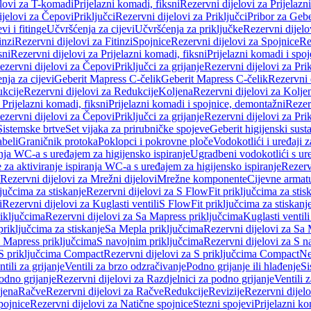
elovi za T-komadi
Prijelazni komadi, fiksni
Rezervni dijelovi za Prijelazn
ijelovi za Čepovi
Priključci
Rezervni dijelovi za Priključci
Pribor za Gebe
vi i fitinge
Učvršćenja za cijevi
Učvršćenja za priključke
Rezervni dijelo
inzi
Rezervni dijelovi za Fitinzi
Spojnice
Rezervni dijelovi za Spojnice
Re
sni
Rezervni dijelovi za Prijelazni komadi, fiksni
Prijelazni komadi i spo
ezervni dijelovi za Čepovi
Priključci za grijanje
Rezervni dijelovi za Prik
nja za cijevi
Geberit Mapress C-čelik
Geberit Mapress C-čelik
Rezervni 
kcije
Rezervni dijelovi za Redukcije
Koljena
Rezervni dijelovi za Kolje
 Prijelazni komadi, fiksni
Prijelazni komadi i spojnice, demontažni
Rezerv
ezervni dijelovi za Čepovi
Priključci za grijanje
Rezervni dijelovi za Prik
Sistemske brtve
Set vijaka za prirubničke spojeve
Geberit higijenski sust
beli
Graničnik protoka
Poklopci i pokrovne ploče
Vodokotlići i uređaji 
ranja WC-a s uređajem za higijensko ispiranje
Ugradbeni vodokotlići s ure
e za aktiviranje ispiranja WC-a s uređajem za higijensko ispiranje
Rezervn
Rezervni dijelovi za Mrežni dijelovi
Mrežne komponente
Cijevne armat
jučcima za stiskanje
Rezervni dijelovi za S FlowFit priključcima za stis
i
Rezervni dijelovi za Kuglasti ventili
S FlowFit priključcima za stiskanj
iključcima
Rezervni dijelovi za Sa Mapress priključcima
Kuglasti ventil
priključcima za stiskanje
Sa Mepla priključcima
Rezervni dijelovi za Sa
a Mapress priključcima
S navojnim priključcima
Rezervni dijelovi za S n
S priključcima Compact
Rezervni dijelovi za S priključcima Compact
Ne
tili za grijanje
Ventili za brzo odzračivanje
Podno grijanje ili hlađenje
Si
odno grijanje
Rezervni dijelovi za Razdjelnici za podno grijanje
Ventili 
jena
Račve
Rezervni dijelovi za Račve
Redukcije
Revizije
Rezervni dijelo
pojnice
Rezervni dijelovi za Natične spojnice
Stezni spojevi
Prijelazni ko