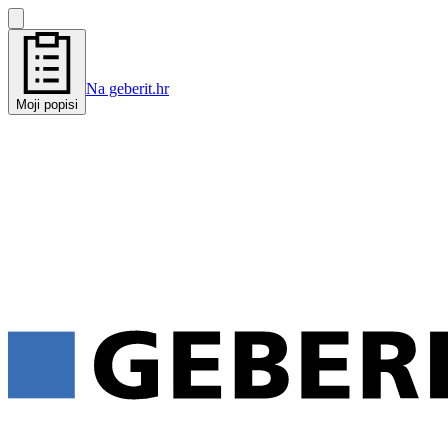
Na geberit.hr
Moji popisi