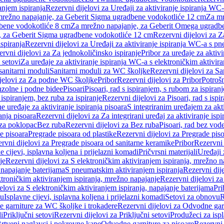
anjem ispiranja
Rezervni dijelovi za Uređaji za aktiviranje ispiranja WC-
 mrežno napajanje, za Geberit Sigma ugradbene vodokotliće 12 cm
Za mr
dbene vodokotliće 8 cm
Za mrežno napajanje, za Geberit Omega ugradb
a, za Geberit Sigma ugradbene vodokotliće 12 cm
Rezervni dijelovi za 
spiranja
Rezervni dijelovi za Uređaji za aktiviranje ispiranja WC-a s p
rvni dijelovi za Za jednokoličinsko ispiranje
Pribor za uređaje za aktiv
 setovi
Za uređaje za aktiviranje ispiranja WC-a s elektroničkim aktivira
sanitarni moduli
Sanitarni moduli za WC školjke
Rezervni dijelovi za S
jelovi za Za podne WC školjke
Pribor
Rezervni dijelovi za Pribor
Potrošn
nzolne i podne bidee
Pisoari
Pisoari, rad s ispiranjem, s rubom za ispiranj
s ispiranjem, bez ruba za ispiranje
Rezervni dijelovi za Pisoari, rad s ispi
 uređaje za aktiviranje ispiranja pisoara
S integriranim uređajem za akti
ranja pisoara
Rezervni dijelovi za Za integrirani uređaj za aktiviranje ispi
 za poklopac
Bez ruba
Rezervni dijelovi za Bez ruba
Pisoari, rad bez vod
e pisoara
Pregrade pisoara od plastike
Rezervni dijelovi za Pregrade piso
rvni dijelovi za Pregrade pisoara od sanitarne keramike
Pribor
Rezervni 
e cijevi, isplavna koljena i prijelazni komadi
Pričvrsni materijali
Uređaji 
je
Rezervni dijelovi za S elektroničkim aktiviranjem ispiranja, mrežno n
 napajanje baterijama
S pneumatskim aktiviranjem ispiranja
Rezervni dij
ktroničkim aktiviranjem ispiranja, mrežno napajanje
Rezervni dijelovi za
elovi za S elektroničkim aktiviranjem ispiranja, napajanje baterijama
Pri
du
Isplavne cijevi, isplavna koljena i prijelazni komadi
Setovi za obnovu
R
 garniture za WC školjke i trokadere
Rezervni dijelovi za Odvodne gar
i
Priključni setovi
Rezervni dijelovi za Priključni setovi
Produžeci za isp
rtveni naglavci i pokrovne kape
Odvodne garniture za pisoare
Rezervni 