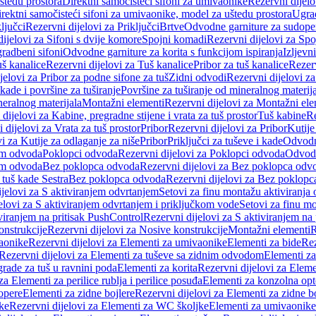
štedu prostora
Direktni samočisteći sifoni za umivaonike
Rezervni dijelo
irektni samočisteći sifoni za umivaonike, model za uštedu prostora
Ugrad
ljučci
Rezervni dijelovi za Priključci
Brtve
Odvodne garniture za sudope
ijelovi za Sifoni s dvije komore
Spojni komadi
Rezervni dijelovi za Sp
radbeni sifoni
Odvodne garniture za korita s funkcijom ispiranja
Izljevni
š kanalice
Rezervni dijelovi za Tuš kanalice
Pribor za tuš kanalice
Rezerv
jelovi za Pribor za podne sifone za tuš
Zidni odvodi
Rezervni dijelovi z
kade i površine za tuširanje
Površine za tuširanje od mineralnog materij
neralnog materijala
Montažni elementi
Rezervni dijelovi za Montažni ele
dijelovi za Kabine, pregradne stijene i vrata za tuš prostor
Tuš kabine
Re
 dijelovi za Vrata za tuš prostor
Pribor
Rezervni dijelovi za Pribor
Kutije
i za Kutije za odlaganje za niše
Pribor
Priključci za tuševe i kade
Odvodne
em odvoda
Poklopci odvoda
Rezervni dijelovi za Poklopci odvoda
Odvodn
em odvoda
Bez poklopca odvoda
Rezervni dijelovi za Bez poklopca odv
 tuš kade Sestra
Bez poklopca odvoda
Rezervni dijelovi za Bez poklop
jelovi za S aktiviranjem odvrtanjem
Setovi za finu montažu aktiviranja
elovi za S aktiviranjem odvrtanjem i priključkom vode
Setovi za finu mo
viranjem na pritisak PushControl
Rezervni dijelovi za S aktiviranjem na
onstrukcije
Rezervni dijelovi za Nosive konstrukcije
Montažni elementi
R
aonike
Rezervni dijelovi za Elementi za umivaonike
Elementi za bide
Rez
Rezervni dijelovi za Elementi za tuševe sa zidnim odvodom
Elementi za
grade za tuš u ravnini poda
Elementi za korita
Rezervni dijelovi za Eleme
za Elementi za perilice rublja i perilice posuđa
Elementi za konzolna opt
opere
Elementi za zidne bojlere
Rezervni dijelovi za Elementi za zidne b
ke
Rezervni dijelovi za Elementi za WC školjke
Elementi za umivaonike