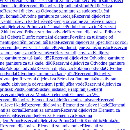
vi za Direktni samočisteći sifoni za umivaonike
Direktni samočisteći
beni sifoni
Rezervni dijelovi za Ugradbeni sifoni
Priključci za
re
Rezervni dijelovi za Odvodne garniture za sudopere
Lučni
ojni komadi
Odvodne garniture za uređaje
Rezervni dijelovi za
 ventili
Tuševi i kade
Tuševi
Rješenja odvodnje za tuševe u razini
ni dijelovi za Pribor za tuš kanalice
Podni sifoni za tuš
Rezervni
a Zidni odvodi
Pribor za zidne odvode
Rezervni dijelovi za Pribor za
ala i Geberit Duofix montažni elementi
Površine za tuširanje od
menti
Specifični odvodi tuš kada
Rezervni dijelovi za Specifični odvodi
zervni dijelovi za Tuš kabine
Pregradne stijene za tuš prostor
Rezervni
 za odlaganje za niše za tuševe
Rezervni dijelovi za Kutije za
 garniture za tuš kade, d52
Rezervni dijelovi za Odvodne garniture
e garniture za tuš kade, d90
Rezervni dijelovi za Odvodne garniture
oda
Poklopci odvoda
Rezervni dijelovi za Poklopci odvoda
Odvodne
ca odvoda
Odvodne garniture za kade, d52
Rezervni dijelovi za
 odvrtanjem
Rezervni dijelovi za Setovi za finu montažu aktiviranja
ntažu aktiviranja odvrtanjem i priključka vode
Rezervni dijelovi za
 pritisak PushControl
Sustavi instalacije i ispiranja
Geberit
ezervni dijelovi za Montažni elementi
Elementi za WC
ervni dijelovi za Elementi za bide
Elementi za pisoare
Rezervni
 tuševe i kade
Rezervni dijelovi za Elementi za tuševe i kade
Elementi
nti za korita
Elementi za armature
Rezervni dijelovi za Elementi za
erećenja
Rezervni dijelovi za Elementi za konzolna
ojlere
Pribor
Rezervni dijelovi za Pribor
Geberit Kombifix
Montažni
Rezervni dijelovi za Elementi za umivaonike
Elementi za