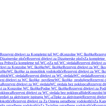
Rezervni dijelovi za Kompletni tuš WC-i
Konzolne WC školjke
Rezervn
Dizajnerske ploče
Rezervni dijelovi za Dizajnerske ploče
Za kompletne
 za Pribor
Za kompletne tuš WC-e
Za tuš WC sjedala
Rezervni dijelovi z
jelovi za Konzolne WC školjke
WC školjke
Rezervni dijelovi za WC ško
oljke
WC školjke za monoblok vodokotliće
Rezervni dijelovi za WC šk
oblok
WC sjedala
Rezervni dijelovi za WC sjedala
WC sjedala
Rezervni 
vni dijelovi za WC školjke, povišene
WC školjke, produljene
Rezervni d
la
Rezervni dijelovi za WC sjedala
WC sjedala bez poklopca
Rezervni di
ovi za Konzolne WC školjke
Podne WC školjke
Rezervni dijelovi za Po
oklopca
Rezervni dijelovi za WC sjedala bez poklopca
Bidei
Konzolni bi
uređaji za aktiviranje ispiranja WC-a
Tipke za aktiviranje
Rezervni dijelov
okotliće
Rezervni dijelovi za Za Omega ugradbene vodokotliće
Za Kapp
Delta ugradbene vodokotliće
Za Twinline ugradbene vodokotliće
Rezervni