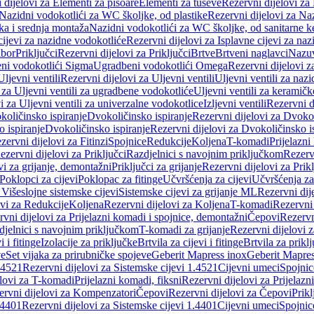
 dijelovi za Elementi za pisoare
Elementi za tuševe
Rezervni dijelovi za
Nazidni vodokotlići za WC školjke, od plastike
Rezervni dijelovi za Na
ka i srednja montaža
Nazidni vodokotlići za WC školjke, od sanitarne 
cijevi za nazidne vodokotliće
Rezervni dijelovi za Isplavne cijevi za na
ibor
Priključci
Rezervni dijelovi za Priključci
Brtve
Brtveni naglavci
Nazuvi
eni vodokotlići Sigma
Ugradbeni vodokotlići Omega
Rezervni dijelovi 
Uljevni ventili
Rezervni dijelovi za Uljevni ventili
Uljevni ventili za naz
 za Uljevni ventili za ugradbene vodokotliće
Uljevni ventili za keramič
i za Uljevni ventili za univerzalne vodokotlice
Izljevni ventili
Rezervni di
količinsko ispiranje
Dvokoličinsko ispiranje
Rezervni dijelovi za Dvokol
o ispiranje
Dvokoličinsko ispiranje
Rezervni dijelovi za Dvokoličinsko i
zervni dijelovi za Fitinzi
Spojnice
Redukcije
Koljena
T-komadi
Prijelazni
ezervni dijelovi za Priključci
Razdjelnici s navojnim priključkom
Rezerv
vi za grijanje, demontažni
Priključci za grijanje
Rezervni dijelovi za Prikl
Poklopci za cijevi
Poklopac za fitinge
Učvršćenja za cijevi
Učvršćenja za
 Višeslojne sistemske cijevi
Sistemske cijevi za grijanje ML
Rezervni dij
ovi za Redukcije
Koljena
Rezervni dijelovi za Koljena
T-komadi
Rezervni
vni dijelovi za Prijelazni komadi i spojnice, demontažni
Čepovi
Rezervn
djelnici s navojnim priključkom
T-komadi za grijanje
Rezervni dijelovi 
i i fitinge
Izolacije za priključke
Brtvila za cijevi i fitinge
Brtvila za prikl
ve
Set vijaka za prirubničke spojeve
Geberit Mapress inox
Geberit Mapres
.4521
Rezervni dijelovi za Sistemske cijevi 1.4521
Cijevni umeci
Spojnic
elovi za T-komadi
Prijelazni komadi, fiksni
Rezervni dijelovi za Prijelazn
ervni dijelovi za Kompenzatori
Čepovi
Rezervni dijelovi za Čepovi
Prikl
.4401
Rezervni dijelovi za Sistemske cijevi 1.4401
Cijevni umeci
Spojnic