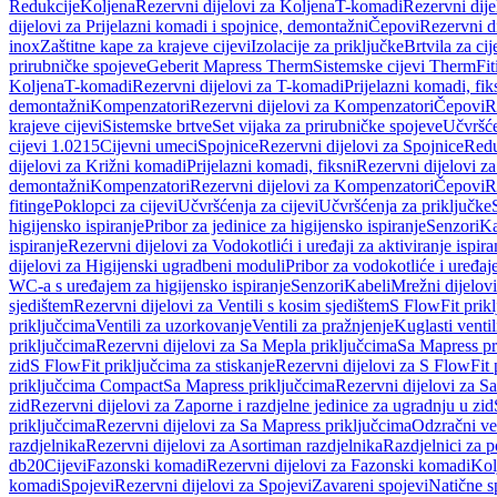
Redukcije
Koljena
Rezervni dijelovi za Koljena
T-komadi
Rezervni dij
dijelovi za Prijelazni komadi i spojnice, demontažni
Čepovi
Rezervni d
inox
Zaštitne kape za krajeve cijevi
Izolacije za priključke
Brtvila za cije
prirubničke spojeve
Geberit Mapress Therm
Sistemske cijevi Therm
Fit
Koljena
T-komadi
Rezervni dijelovi za T-komadi
Prijelazni komadi, fik
demontažni
Kompenzatori
Rezervni dijelovi za Kompenzatori
Čepovi
R
krajeve cijevi
Sistemske brtve
Set vijaka za prirubničke spojeve
Učvršće
cijevi 1.0215
Cijevni umeci
Spojnice
Rezervni dijelovi za Spojnice
Redu
dijelovi za Križni komadi
Prijelazni komadi, fiksni
Rezervni dijelovi za
demontažni
Kompenzatori
Rezervni dijelovi za Kompenzatori
Čepovi
R
fitinge
Poklopci za cijevi
Učvršćenja za cijevi
Učvršćenja za priključke
higijensko ispiranje
Pribor za jedinice za higijensko ispiranje
Senzori
Ka
ispiranje
Rezervni dijelovi za Vodokotlići i uređaji za aktiviranje ispi
dijelovi za Higijenski ugradbeni moduli
Pribor za vodokotliće i uređaj
WC-a s uređajem za higijensko ispiranje
Senzori
Kabeli
Mrežni dijelovi
sjedištem
Rezervni dijelovi za Ventili s kosim sjedištem
S FlowFit prikl
priključcima
Ventili za uzorkovanje
Ventili za pražnjenje
Kuglasti ventil
priključcima
Rezervni dijelovi za Sa Mepla priključcima
Sa Mapress pr
zid
S FlowFit priključcima za stiskanje
Rezervni dijelovi za S FlowFit 
priključcima Compact
Sa Mapress priključcima
Rezervni dijelovi za S
zid
Rezervni dijelovi za Zaporne i razdjelne jedinice za ugradnju u zid
priključcima
Rezervni dijelovi za Sa Mapress priključcima
Odzračni ven
razdjelnika
Rezervni dijelovi za Asortiman razdjelnika
Razdjelnici za p
db20
Cijevi
Fazonski komadi
Rezervni dijelovi za Fazonski komadi
Kol
komadi
Spojevi
Rezervni dijelovi za Spojevi
Zavareni spojevi
Natične s