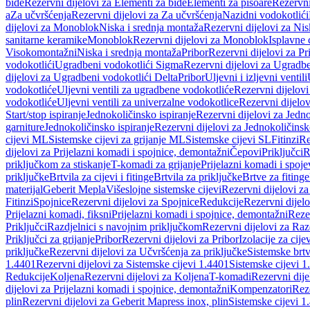
bide
Rezervni dijelovi za Elementi za bide
Elementi za pisoare
Rezervni
a
Za učvršćenja
Rezervni dijelovi za Za učvršćenja
Nazidni vodokotlići
dijelovi za Monoblok
Niska i srednja montaža
Rezervni dijelovi za Nis
sanitarne keramike
Monoblok
Rezervni dijelovi za Monoblok
Isplavne 
Visokomontažni
Niska i srednja montaža
Pribor
Rezervni dijelovi za Pr
vodokotlići
Ugradbeni vodokotlići Sigma
Rezervni dijelovi za Ugradb
dijelovi za Ugradbeni vodokotlići Delta
Pribor
Uljevni i izljevni ventili
vodokotliće
Uljevni ventili za ugradbene vodokotliće
Rezervni dijelovi
vodokotliće
Uljevni ventili za univerzalne vodokotlice
Rezervni dijelov
Start/stop ispiranje
Jednokoličinsko ispiranje
Rezervni dijelovi za Jedno
garniture
Jednokoličinsko ispiranje
Rezervni dijelovi za Jednokoličinsk
cijevi ML
Sistemske cijevi za grijanje ML
Sistemske cijevi SL
Fitinzi
Re
dijelovi za Prijelazni komadi i spojnice, demontažni
Čepovi
Priključci
R
priključkom za stiskanje
T-komadi za grijanje
Prijelazni komadi i spoje
priključke
Brtvila za cijevi i fitinge
Brtvila za priključke
Brtve za fitinge
materijal
Geberit Mepla
Višeslojne sistemske cijevi
Rezervni dijelovi za
Fitinzi
Spojnice
Rezervni dijelovi za Spojnice
Redukcije
Rezervni dijel
Prijelazni komadi, fiksni
Prijelazni komadi i spojnice, demontažni
Rezer
Priključci
Razdjelnici s navojnim priključkom
Rezervni dijelovi za Raz
Priključci za grijanje
Pribor
Rezervni dijelovi za Pribor
Izolacije za cijev
priključke
Rezervni dijelovi za Učvršćenja za priključke
Sistemske brt
1.4401
Rezervni dijelovi za Sistemske cijevi 1.4401
Sistemske cijevi 1
Redukcije
Koljena
Rezervni dijelovi za Koljena
T-komadi
Rezervni dij
dijelovi za Prijelazni komadi i spojnice, demontažni
Kompenzatori
Rez
plin
Rezervni dijelovi za Geberit Mapress inox, plin
Sistemske cijevi 1