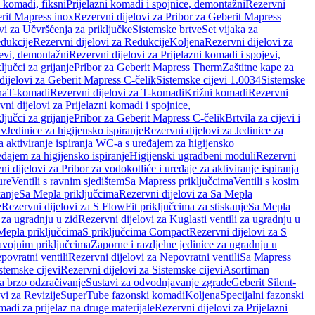
i komadi, fiksni
Prijelazni komadi i spojnice, demontažni
Rezervni
rit Mapress inox
Rezervni dijelovi za Pribor za Geberit Mapress
vi za Učvršćenja za priključke
Sistemske brtve
Set vijaka za
dukcije
Rezervni dijelovi za Redukcije
Koljena
Rezervni dijelovi za
jevi, demontažni
Rezervni dijelovi za Prijelazni komadi i spojevi,
ljučci za grijanje
Pribor za Geberit Mapress Therm
Zaštitne kape za
dijelovi za Geberit Mapress C-čelik
Sistemske cijevi 1.0034
Sistemske
na
T-komadi
Rezervni dijelovi za T-komadi
Križni komadi
Rezervni
ni dijelovi za Prijelazni komadi i spojnice,
ljučci za grijanje
Pribor za Geberit Mapress C-čelik
Brtvila za cijevi i
av
Jedinice za higijensko ispiranje
Rezervni dijelovi za Jedinice za
za aktiviranje ispiranja WC-a s uređajem za higijensko
đajem za higijensko ispiranje
Higijenski ugradbeni moduli
Rezervni
i dijelovi za Pribor za vodokotliće i uređaje za aktiviranje ispiranja
ure
Ventili s ravnim sjedištem
Sa Mapress priključcima
Ventili s kosim
kanje
Sa Mepla priključcima
Rezervni dijelovi za Sa Mepla
e
Rezervni dijelovi za S FlowFit priključcima za stiskanje
Sa Mepla
i za ugradnju u zid
Rezervni dijelovi za Kuglasti ventili za ugradnju u
 Mepla priključcima
S priključcima Compact
Rezervni dijelovi za S
avojnim priključcima
Zaporne i razdjelne jedinice za ugradnju u
povratni ventili
Rezervni dijelovi za Nepovratni ventili
Sa Mapress
stemske cijevi
Rezervni dijelovi za Sistemske cijevi
Asortiman
za brzo odzračivanje
Sustavi za odvodnjavanje zgrade
Geberit Silent-
vi za Revizije
SuperTube fazonski komadi
Koljena
Specijalni fazonski
madi za prijelaz na druge materijale
Rezervni dijelovi za Prijelazni