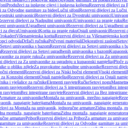
foni
Produžeci za isplavne cijevi i isplavna koljena
Rezervni dijelovi za P
i za Odvodne garniture za bidee
Lučni sifoni
Rezervni dijelovi za Lučni 
ostruki umivaonici
Rezervni dijelovi za Dvostruki umivaonici
Umivaoni
ezervni dijelovi za Nadpultni umivaonici
Umivaonici za pranje ruku
Rez
beni umivaonici
Ugradbeni umivaonici
Rezervni dijelovi za Ugradbeni u
i za djecu
Umivaonici
Korita za pranje ruku
Ostali umivaonici
Rezervni d
Trokaderi
Višenamjenska korita
Rezervni dijelovi za Višenamjenska kori
opci odvoda
Držači ručnika
Pričvrsni materijali
Dekorativni zasloni
Setov
Setovi umivaonika s bazom
Rezervni dijelovi za Setovi umivaonika s 
m
Rezervni dijelovi za Setovi ugradbenih umivaonika s bazom
Kupaonski
vaonike za pranje ruku
Za umivaonike
Rezervni dijelovi za Za umivaon
i dijelovi za Za umivaonike za ugradnju u kupaonski namještaj
Ploče z
ike u obliku zdjele
Za pravokutne nadpultne umivaonike
Rezervni dije
očni elementi
Rezervni dijelovi za Niski bočni elementi
Visoki elementi
i za Konzolni elementi
Ostali namještaj
Rezervni dijelovi za Ostali namje
nika i vješalice za ručnike
Elementi rasvjete
Ručke
Setovi nogu
Magnetne
ranom rasvjetom
Rezervni dijelovi za S integriranom rasvjetom
Bez integr
om rasvjetom
Bez integrirane rasvjete
Rezervni dijelovi za Bez integrirane
 Armature za umivaonike
Montaža na umivaonik, mrežno napajanje
Reze
aonik, napajanje baterijama
Montaža na umivaonik, napajanje generat
jelovi za Montaža na umivaonik, jednoručne armature
Zidna montaža, m
dna montaža, napajanje baterijama
Zidna montaža, napajanje generator
ručne armature
Pribor
Rezervni dijelovi za Pribor
Za armature za umivao
arniture za umivaonike
Rezervni dijelovi za Odvodne garniture za um