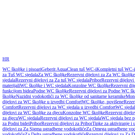
HR
WC školjke i pisoari
Geberit AquaClean tuš WC-i
Kompletni tuš WC-i
za Tuš WC sjedala
Za WC školjke
Rezervni dijelovi za Za WC školjke
sjedala
Rezervni dijelovi za Za tuš WC sjedala
Pribor
Rezervni dijelovi
materijali
WC školjke i WC sjedala
Konzolne WC školjke
Rezervni di
funkcijom bidea
Podne WC školjke
Rezervni dijelovi za Podne WC šk
školjke
Nazidni vodokotlići za WC školjke od sanitarne keramike
Mon
dijelovi za WC školjke u izvedbi Comfort
WC školjke, povišene
Rezer
Comfort
Rezervni dijelovi za WC sjedala u izvedbi Comfort
WC sjeda
dijelovi za WC školjke za djecu
Konzolne WC školjke
Rezervni dijel
za djecu
WC sjedala
Rezervni dijelovi za WC sjedala
WC sjedala bez p
za Podni bidei
Pribor
Rezervni dijelovi za Pribor
Tipke za aktiviranje i 
dijelovi za Za Sigma ugradbene vodokotliće
Za Omega ugradbene vod
vodokotliće
Za Delta ugradbene vodokotliće
Rezervni dijelovi za Za 