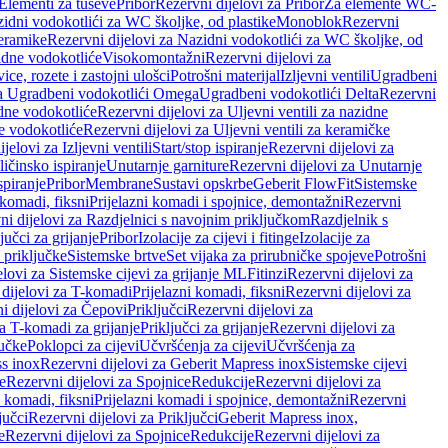
 Elementi za tuševe
Pribor
Rezervni dijelovi za Pribor
Za elemente WC-
zidni vodokotlići za WC školjke, od plastike
Monoblok
Rezervni
keramike
Rezervni dijelovi za Nazidni vodokotlići za WC školjke, od
zidne vodokotliće
Visokomontažni
Rezervni dijelovi za
ce, rozete i zastojni ulošci
Potrošni materijal
Izljevni ventili
Ugradbeni
za Ugradbeni vodokotlići Omega
Ugradbeni vodokotlići Delta
Rezervni
idne vodokotliće
Rezervni dijelovi za Uljevni ventili za nazidne
ke vodokotliće
Rezervni dijelovi za Uljevni ventili za keramičke
jelovi za Izljevni ventili
Start/stop ispiranje
Rezervni dijelovi za
ičinsko ispiranje
Unutarnje garniture
Rezervni dijelovi za Unutarnje
spiranje
Pribor
Membrane
Sustavi opskrbe
Geberit FlowFit
Sistemske
 komadi, fiksni
Prijelazni komadi i spojnice, demontažni
Rezervni
ni dijelovi za Razdjelnici s navojnim priključkom
Razdjelnik s
jučci za grijanje
Pribor
Izolacije za cijevi i fitinge
Izolacije za
 priključke
Sistemske brtve
Set vijaka za prirubničke spojeve
Potrošni
elovi za Sistemske cijevi za grijanje ML
Fitinzi
Rezervni dijelovi za
 dijelovi za T-komadi
Prijelazni komadi, fiksni
Rezervni dijelovi za
i dijelovi za Čepovi
Priključci
Rezervni dijelovi za
za T-komadi za grijanje
Priključci za grijanje
Rezervni dijelovi za
jučke
Poklopci za cijevi
Učvršćenja za cijevi
Učvršćenja za
s inox
Rezervni dijelovi za Geberit Mapress inox
Sistemske cijevi
e
Rezervni dijelovi za Spojnice
Redukcije
Rezervni dijelovi za
i komadi, fiksni
Prijelazni komadi i spojnice, demontažni
Rezervni
jučci
Rezervni dijelovi za Priključci
Geberit Mapress inox,
e
Rezervni dijelovi za Spojnice
Redukcije
Rezervni dijelovi za