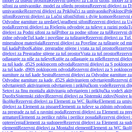
model za uštedu prostora
Rezervni dijelovi za Lučni sifoni, model za u
sifoni za umivaonike, model za uštedu prostora
Rezervni dijelovi za D
umivaonike
Rezervni dijelovi za Priključci za umivaonike
Poklopci
Prik
sifoni
Rezervni dijelovi za Lučni sifoni
Sifoni s dvije komore
Rezervni d
Odvodne garniture za uređaje
Ugradbeni sifoni
Rezervni dijelovi za Ug
poda
Rezervni dijelovi za Rješenja odvodnje za tuševe u razini poda
Tu
dijelovi za Podni sifoni za tuš
Pribor za podne sifone za tuš
Rezervni di
zidne odvode
Tuš kade i površine za tuširanje
Rezervni dijelovi za Tuš 
mineralnog materijala
Rezervni dijelovi za Površine za tuširanje od mi
tuš kada
Pribor
Kabine, pregradne stijene i vrata za tuš prostor
Rezervni 
dijelovi za Pregradne stijene za tuš prostor
Vrata za tuš prostor
Rezervni
odlaganje za niše za tuševe
Kutije za odlaganje za niše
Rezervni dijelov
za tuš kade, d52
S poklopcem odvoda
Rezervni dijelovi za S poklopc
za tuš kade, d90
S poklopcem odvoda
Rezervni dijelovi za S poklopc
garniture za tuš kade Sestra
Rezervni dijelovi za Odvodne garniture za
Odvodne garniture za kade, d52
S aktiviranjem odvrtanjem
Rezervni di
odvrtanjem
S aktiviranjem odvrtanjem i priključkom vode
Rezervni dij
Setovi za finu montažu aktiviranja odvrtanjem i priključka vode
S akti
Duofix
Sistemski zidovi
Rezervni dijelovi za Sistemski zidovi
Nosive k
školjke
Rezervni dijelovi za Elementi za WC školjke
Elementi za umiv
dijelovi za Elementi za pisoare
Elementi za tuševe sa zidnim odvodom
za pregrade za tuš u ravnini poda
Rezervni dijelovi za Elementi za pre
armature
Elementi za perilice rublja i perilice posuđa
Rezervni dijelovi 
opterećenja
Elementi za sudopere
Rezervni dijelovi za Elementi za sud
elementi
Rezervni dijelovi za Montažni elementi
Elementi za WC školj