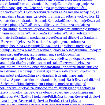
a s elektroničkim aktiviranjem ispiranja
Za mrežno napajanje, za
ežno napajanje, za Geberit Sigma ugradbene vodokotliće 8
ene vodokotliće 12 cm
Rezervni dijelovi za Za mrežno napajanje, za
Za napajanje baterijama, za Geberit Sigma ugradbene vodokotliće 12
neumatskim aktiviranjem ispiranja
Za dvokoličinsko ispiranje
Rezervni
iranje ispiranja WC-a
Rezervni dijelovi za Pribor za uređaje za
njem ispiranja
Rezervni dijelovi za Za uređaje za aktiviranje ispiranja
anitarni moduli za WC školjke
Za konzolne WC školjke
Rezervni
i materijali
Sanitarni moduli za bidee
Rezervni dijelovi za Sanitarni
e
Rezervni dijelovi za Pisoari, rad s ispiranjem, s rubom za
ranjem, bez ruba za ispiranje
Za nazidne i ugradbene uređaje za
viranje ispiranja pisoara
Rezervni dijelovi za S integriranim uređajem
ranja pisoara
Pisoari, rad s ispiranjem, s poklopcem / za
e
Rezervni dijelovi za Pisoari, rad bez vode
Bez poklopca
Rezervni
ara od plastike
Pregrade pisoara od stakla
Rezervni dijelovi za
dijelovi za Pribor
Poklopac pisoara
Sifoni i pribor za sifone
Isplavne
za aktiviranje ispiranja pisoara
Ugradnja u zid
Rezervni dijelovi za
apajanje
S elektroničkim aktiviranjem ispiranja, napajanje
elovi za S pneumatskim aktiviranjem ispiranja
Basic
Rezervni dijelovi
 S elektroničkim aktiviranjem ispiranja, mrežno napajanje
S
bor
Rezervni dijelovi za Pribor
Setovi za grubu gradnju i setovi za
ezervni dijelovi za Setovi za obnovu
Pokrovne ploče
Integrirana
niture za WC školjke i trokadere
Priključna koljena
Rezervni dijelovi
lavna koljena
Rezervni dijelovi za Produžeci za isplavna
dijelovi za Odvodne garniture za pisoare
Sifoni pisoara
Rezervni