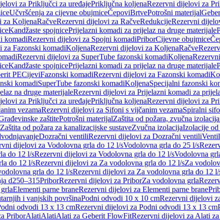
jelovi za Priključci za uređaje
Priključna koljena
Rezervni dijelovi za Pr
ice
Učvršćenja za cijevne obujmice
Čepovi
Brtve
Potrošni materijal
Geber
i za Koljena
Račve
Rezervni dijelovi za Račve
Redukcije
Rezervni dijelo
ice
Kandžaste spojnice
Prijelazni komadi za prijelaz na druge materijale
P
i komadi
Rezervni dijelovi za Spojni komadi
Pribor
Cijevne obujmice
Če
vi za Fazonski komadi
Koljena
Rezervni dijelovi za Koljena
Račve
Rezerv
omadi
Rezervni dijelovi za SuperTube fazonski komadi
Koljena
Rezervni
ice
Kandžaste spojnice
Prijelazni komadi za prijelaz na druge materijale
P
erit PE
Cijevi
Fazonski komadi
Rezervni dijelovi za Fazonski komadi
Ko
zonski komadi
SuperTube fazonski komadi
Koljena
Specijalni fazonski ko
jelaz na druge materijale
Rezervni dijelovi za Prijelazni komadi za prijel
jelovi za Priključci za uređaje
Priključna koljena
Rezervni dijelovi za Pr
jčanim vezama
Rezervni dijelovi za Sifoni s vijčanim vezama
Spiralni sif
Građevinske zaštite
Potrošni materijal
Zaštita od požara, zvučna izolacija 
 Zaštita od požara za kanalizacijske sustave
Zvučna izolacija
Izolacije od
odvodnjavanje
Dozračni ventili
Rezervni dijelovi za Dozračni ventili
Ventil
vni dijelovi za Vodolovna grla do 12 l/s
Vodolovna grla do 25 l/s
Rezerv
a do 12 l/s
Rezervni dijelovi za Vodolovna grla do 12 l/s
Vodolovna grla
la do 12 l/s
Rezervni dijelovi za Za vodolovna grla do 12 l/s
Za vodolovn
odolovna grla do 12 l/s
Rezervni dijelovi za Za vodolovna grla do 12 l/
anja d250–315
Pribor
Rezervni dijelovi za Pribor
Za vodolovna grla
Rezerv
 grla
Elementi parne brane
Rezervni dijelovi za Elementi parne brane
Pri
arnjih i vanjskih površina
Podni odvodi 10 x 10 cm
Rezervni dijelovi 
odni odvodi 13 x 13 cm
Rezervni dijelovi za Podni odvodi 13 x 13 cm
za Pribor
Alati
Alati
Alati za Geberit FlowFit
Rezervni dijelovi za Alati z