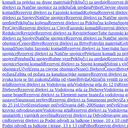
komadi za prijelaz na druge materijale
Priključci za uređaje
Rezervni di
dijelovi za Natične spojnice za priključak uređaja
Pribor
Cijevne obujm
komadi
Rezervni dijelovi za Fazonski komadi
Koljena
Rezervni dijelov
dijelovi za Spojevi
Natične spojnice
Rezervni dijelovi za Natične spojn
uređaje
Priključna koljena
Rezervni dijelovi za Priključna koljena
Spojn
Pro
Cijevi
Rezervni dijelovi za Cijevi
Fazonski komadi
Rezervni dijelo
Redukcije
Revizije
Rezervni dijelovi za Revizije
SuperTube fazonski k
dijelovi za Spojevi
Natične spojnice
Rezervni dijelovi za Natične spojn
obujmice
Čepovi
Brtve
Rezervni dijelovi za Brtve
Potrošni materijal
Geb
komadi
Specijalni fazonski komadi
Rezervni dijelovi za Specijalni fa
spojnice
Rezervni dijelovi za Natične spojnice
Prijelazni komadi za pri
spojevi
Prirubnički spojevi
Rubne veze
Priključci za uređaje
Rezervni di
spojnice
Spojni komadi
Rezervni dijelovi za Spojni komadi
Sifoni s vi
obujmice
Učvršćenja za cijevne obujmice
Noseći žljebovi
Čepovi
Brtve
požara
Zaštita od požara za kanalizacijske sustave
Rezervni dijelovi za
zvuka koja se širi zrakom
Zaštita od vlage
Brtvila
Odzračni ventili za 
grla
Rezervni dijelovi za Vodolovna grla
Vodolovna grla do 12 l/s
Rezer
žljebove
Rezervni dijelovi za Vodolovna grla za žljebove
Vodolovna grl
parne brane
Rezervni dijelovi za Elementi parne brane
Za vodolovna gr
sustave
Sigurnosni preljevi
Rezervni dijelovi za Sigurnosni preljevi
Za v
do 25 l/s
Učvršćenja
Sustav pričvršćivanja d40–200
Sustav pričvršćiv
krovno odvodnjavanje
Vodolovna grla
Rezervni dijelovi za Vodolovna
unutarnjih i vanjskih površina
Rezervni dijelovi za Odvodnjavanje unut
cm
Rezervni dijelovi za Podni odvodi za balkone i terase, 10 x 10 cm
P
Podni odvodi za balkone i terase, 13 x 13 cm
Pribor
Rezervni dijelovi 