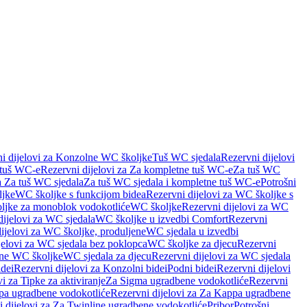
i dijelovi za Konzolne WC školjke
Tuš WC sjedala
Rezervni dijelovi
 tuš WC-e
Rezervni dijelovi za Za kompletne tuš WC-e
Za tuš WC
a Za tuš WC sjedala
Za tuš WC sjedala i kompletne tuš WC-e
Potrošni
ljke
WC školjke s funkcijom bidea
Rezervni dijelovi za WC školjke s
oljke za monoblok vodokotliće
WC školjke
Rezervni dijelovi za WC
dijelovi za WC sjedala
WC školjke u izvedbi Comfort
Rezervni
ijelovi za WC školjke, produljene
WC sjedala u izvedbi
jelovi za WC sjedala bez poklopca
WC školjke za djecu
Rezervni
dne WC školjke
WC sjedala za djecu
Rezervni dijelovi za WC sjedala
dei
Rezervni dijelovi za Konzolni bidei
Podni bidei
Rezervni dijelovi
i za Tipke za aktiviranje
Za Sigma ugradbene vodokotliće
Rezervni
a ugradbene vodokotliće
Rezervni dijelovi za Za Kappa ugradbene
 dijelovi za Za Twinline ugradbene vodokotliće
Pribor
Potrošni