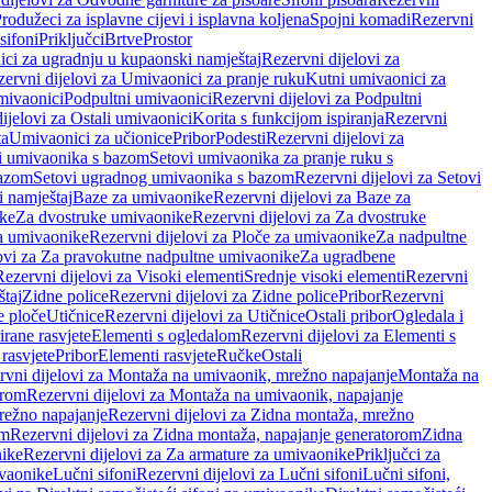
rodužeci za isplavne cijevi i isplavna koljena
Spojni komadi
Rezervni
sifoni
Priključci
Brtve
Prostor
ci za ugradnju u kupaonski namještaj
Rezervni dijelovi za
ervni dijelovi za Umivaonici za pranje ruku
Kutni umivaonici za
mivaonici
Podpultni umivaonici
Rezervni dijelovi za Podpultni
ijelovi za Ostali umivaonici
Korita s funkcijom ispiranja
Rezervni
ta
Umivaonici za učionice
Pribor
Podesti
Rezervni dijelovi za
i umivaonika s bazom
Setovi umivaonika za pranje ruku s
bazom
Setovi ugradnog umivaonika s bazom
Rezervni dijelovi za Setovi
 namještaj
Baze za umivaonike
Rezervni dijelovi za Baze za
ike
Za dvostruke umivaonike
Rezervni dijelovi za Za dvostruke
a umivaonike
Rezervni dijelovi za Ploče za umivaonike
Za nadpultne
lovi za Za pravokutne nadpultne umivaonike
Za ugradbene
Rezervni dijelovi za Visoki elementi
Srednje visoki elementi
Rezervni
štaj
Zidne police
Rezervni dijelovi za Zidne police
Pribor
Rezervni
 ploče
Utičnice
Rezervni dijelovi za Utičnice
Ostali pribor
Ogledala i
irane rasvjete
Elementi s ogledalom
Rezervni dijelovi za Elementi s
 rasvjete
Pribor
Elementi rasvjete
Ručke
Ostali
rvni dijelovi za Montaža na umivaonik, mrežno napajanje
Montaža na
orom
Rezervni dijelovi za Montaža na umivaonik, napajanje
režno napajanje
Rezervni dijelovi za Zidna montaža, mrežno
om
Rezervni dijelovi za Zidna montaža, napajanje generatorom
Zidna
nike
Rezervni dijelovi za Za armature za umivaonike
Priključci za
ivaonike
Lučni sifoni
Rezervni dijelovi za Lučni sifoni
Lučni sifoni,