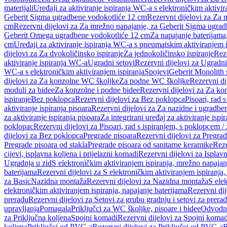
materijali
Uređaji za aktiviranje ispiranja WC-a s elektroničkim aktivir
Geberit Sigma ugradbene vodokotliće 12 cm
Rezervni dijelovi za Za
cm
Rezervni dijelovi za Za mrežno napajanje, za Geberit Sigma ugra
Geberit Omega ugradbene vodokotliće 12 cm
Za napajanje baterijam
cm
Uređaji za aktiviranje ispiranja WC-a s pneumatskim aktiviranjem i
dijelovi za Za dvokoličinsko ispiranje
Za jednokoličinsko ispiranje
Reze
aktiviranje ispiranja WC-a
Ugradni setovi
Rezervni dijelovi za Ugradni
WC-a s elektroničkim aktiviranjem ispiranja
Spojevi
Geberit Monolith 
dijelovi za Za konzolne WC školjke
Za podne WC školjke
Rezervni di
moduli za bidee
Za konzolne i podne bidee
Rezervni dijelovi za Za ko
ispiranje
Bez poklopca
Rezervni dijelovi za Bez poklopca
Pisoari, rad 
aktiviranje ispiranja pisoara
Rezervni dijelovi za Za nazidne i ugradbene
za aktiviranje ispiranja pisoara
Za integrirani uređaj za aktiviranje ispi
poklopac
Rezervni dijelovi za Pisoari, rad s ispiranjem, s poklopcem /
dijelovi za Bez poklopca
Pregrade pisoara
Rezervni dijelovi za Pregrad
Pregrade pisoara od stakla
Pregrade pisoara od sanitarne keramike
Reze
cijevi, isplavna koljena i prijelazni komadi
Rezervni dijelovi za Isplavn
Ugradnja u zid
S elektroničkim aktiviranjem ispiranja, mrežno napajan
baterijama
Rezervni dijelovi za S elektroničkim aktiviranjem ispiranja,
za Basic
Nazidna montaža
Rezervni dijelovi za Nazidna montaža
S ele
elektroničkim aktiviranjem ispiranja, napajanje baterijama
Rezervni dij
preradu
Rezervni dijelovi za Setovi za grubu gradnju i setovi za prera
upravljanja
Pomagala
Priključci za WC školjke, pisoare i bidee
Odvodne
za Priključna koljena
Spojni komadi
Rezervni dijelovi za Spojni komad
koljena
Priključci od PVC-a
Rezervni dijelovi za Priključci od PVC-a
B