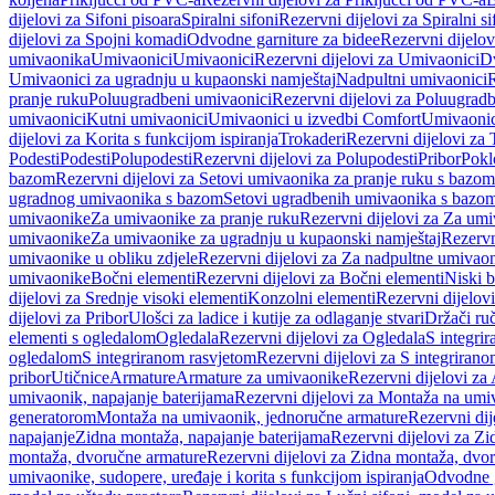
dijelovi za Sifoni pisoara
Spiralni sifoni
Rezervni dijelovi za Spiralni si
dijelovi za Spojni komadi
Odvodne garniture za bidee
Rezervni dijelov
umivaonika
Umivaonici
Umivaonici
Rezervni dijelovi za Umivaonici
Dv
Umivaonici za ugradnju u kupaonski namještaj
Nadpultni umivaonici
R
pranje ruku
Poluugradbeni umivaonici
Rezervni dijelovi za Poluugrad
umivaonici
Kutni umivaonici
Umivaonici u izvedbi Comfort
Umivaonic
dijelovi za Korita s funkcijom ispiranja
Trokaderi
Rezervni dijelovi za 
Podesti
Podesti
Polupodesti
Rezervni dijelovi za Polupodesti
Pribor
Pokl
bazom
Rezervni dijelovi za Setovi umivaonika za pranje ruku s bazom
ugradnog umivaonika s bazom
Setovi ugradbenih umivaonika s bazo
umivaonike
Za umivaonike za pranje ruku
Rezervni dijelovi za Za umi
umivaonike
Za umivaonike za ugradnju u kupaonski namještaj
Rezervn
umivaonike u obliku zdjele
Rezervni dijelovi za Za nadpultne umivaon
umivaonike
Bočni elementi
Rezervni dijelovi za Bočni elementi
Niski b
dijelovi za Srednje visoki elementi
Konzolni elementi
Rezervni dijelov
dijelovi za Pribor
Ulošci za ladice i kutije za odlaganje stvari
Držači ruč
elementi s ogledalom
Ogledala
Rezervni dijelovi za Ogledala
S integri
ogledalom
S integriranom rasvjetom
Rezervni dijelovi za S integriran
pribor
Utičnice
Armature
Armature za umivaonike
Rezervni dijelovi za
umivaonik, napajanje baterijama
Rezervni dijelovi za Montaža na umiv
generatorom
Montaža na umivaonik, jednoručne armature
Rezervni di
napajanje
Zidna montaža, napajanje baterijama
Rezervni dijelovi za Zi
montaža, dvoručne armature
Rezervni dijelovi za Zidna montaža, dvo
umivaonike, sudopere, uređaje i korita s funkcijom ispiranja
Odvodne g