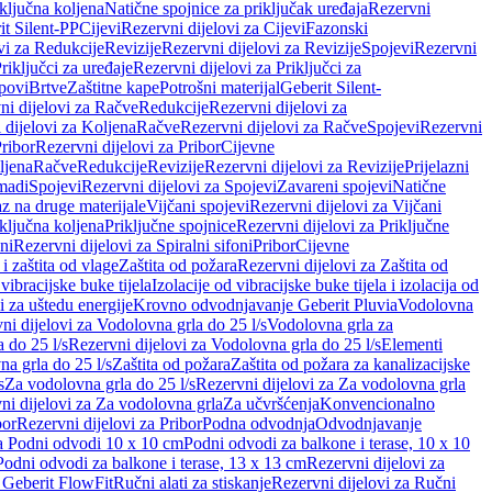
iključna koljena
Natične spojnice za priključak uređaja
Rezervni
it Silent-PP
Cijevi
Rezervni dijelovi za Cijevi
Fazonski
vi za Redukcije
Revizije
Rezervni dijelovi za Revizije
Spojevi
Rezervni
riključci za uređaje
Rezervni dijelovi za Priključci za
povi
Brtve
Zaštitne kape
Potrošni materijal
Geberit Silent-
ni dijelovi za Račve
Redukcije
Rezervni dijelovi za
 dijelovi za Koljena
Račve
Rezervni dijelovi za Račve
Spojevi
Rezervni
ribor
Rezervni dijelovi za Pribor
Cijevne
ljena
Račve
Redukcije
Revizije
Rezervni dijelovi za Revizije
Prijelazni
madi
Spojevi
Rezervni dijelovi za Spojevi
Zavareni spojevi
Natične
az na druge materijale
Vijčani spojevi
Rezervni dijelovi za Vijčani
iključna koljena
Priključne spojnice
Rezervni dijelovi za Priključne
oni
Rezervni dijelovi za Spiralni sifoni
Pribor
Cijevne
i zaštita od vlage
Zaštita od požara
Rezervni dijelovi za Zaštita od
 vibracijske buke tijela
Izolacije od vibracijske buke tijela i izolacija od
i za uštedu energije
Krovno odvodnjavanje Geberit Pluvia
Vodolovna
ni dijelovi za Vodolovna grla do 25 l/s
Vodolovna grla za
 do 25 l/s
Rezervni dijelovi za Vodolovna grla do 25 l/s
Elementi
a grla do 25 l/s
Zaštita od požara
Zaštita od požara za kanalizacijske
s
Za vodolovna grla do 25 l/s
Rezervni dijelovi za Za vodolovna grla
ni dijelovi za Za vodolovna grla
Za učvršćenja
Konvencionalno
bor
Rezervni dijelovi za Pribor
Podna odvodnja
Odvodnjavanje
za Podni odvodi 10 x 10 cm
Podni odvodi za balkone i terase, 10 x 10
Podni odvodi za balkone i terase, 13 x 13 cm
Rezervni dijelovi za
a Geberit FlowFit
Ručni alati za stiskanje
Rezervni dijelovi za Ručni