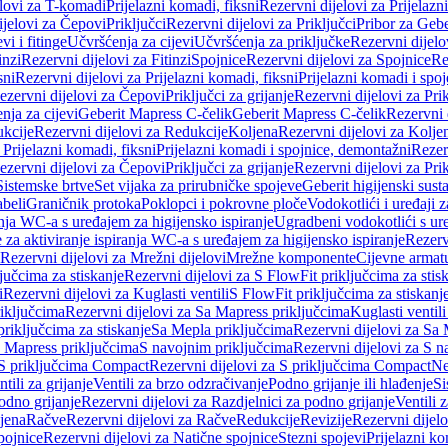
elovi za T-komadi
Prijelazni komadi, fiksni
Rezervni dijelovi za Prijelazn
ijelovi za Čepovi
Priključci
Rezervni dijelovi za Priključci
Pribor za Gebe
vi i fitinge
Učvršćenja za cijevi
Učvršćenja za priključke
Rezervni dijelo
inzi
Rezervni dijelovi za Fitinzi
Spojnice
Rezervni dijelovi za Spojnice
Re
sni
Rezervni dijelovi za Prijelazni komadi, fiksni
Prijelazni komadi i spo
ezervni dijelovi za Čepovi
Priključci za grijanje
Rezervni dijelovi za Prik
nja za cijevi
Geberit Mapress C-čelik
Geberit Mapress C-čelik
Rezervni 
kcije
Rezervni dijelovi za Redukcije
Koljena
Rezervni dijelovi za Kolje
 Prijelazni komadi, fiksni
Prijelazni komadi i spojnice, demontažni
Rezerv
ezervni dijelovi za Čepovi
Priključci za grijanje
Rezervni dijelovi za Prik
Sistemske brtve
Set vijaka za prirubničke spojeve
Geberit higijenski sust
beli
Graničnik protoka
Poklopci i pokrovne ploče
Vodokotlići i uređaji 
ranja WC-a s uređajem za higijensko ispiranje
Ugradbeni vodokotlići s ure
e za aktiviranje ispiranja WC-a s uređajem za higijensko ispiranje
Rezervn
Rezervni dijelovi za Mrežni dijelovi
Mrežne komponente
Cijevne armat
jučcima za stiskanje
Rezervni dijelovi za S FlowFit priključcima za stis
i
Rezervni dijelovi za Kuglasti ventili
S FlowFit priključcima za stiskanj
iključcima
Rezervni dijelovi za Sa Mapress priključcima
Kuglasti ventil
priključcima za stiskanje
Sa Mepla priključcima
Rezervni dijelovi za Sa
a Mapress priključcima
S navojnim priključcima
Rezervni dijelovi za S n
S priključcima Compact
Rezervni dijelovi za S priključcima Compact
Ne
tili za grijanje
Ventili za brzo odzračivanje
Podno grijanje ili hlađenje
Si
odno grijanje
Rezervni dijelovi za Razdjelnici za podno grijanje
Ventili 
jena
Račve
Rezervni dijelovi za Račve
Redukcije
Revizije
Rezervni dijelo
pojnice
Rezervni dijelovi za Natične spojnice
Stezni spojevi
Prijelazni ko