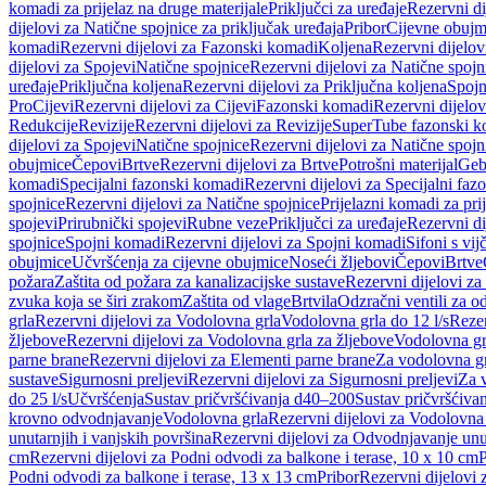
komadi za prijelaz na druge materijale
Priključci za uređaje
Rezervni di
dijelovi za Natične spojnice za priključak uređaja
Pribor
Cijevne obujm
komadi
Rezervni dijelovi za Fazonski komadi
Koljena
Rezervni dijelov
dijelovi za Spojevi
Natične spojnice
Rezervni dijelovi za Natične spojn
uređaje
Priključna koljena
Rezervni dijelovi za Priključna koljena
Spojn
Pro
Cijevi
Rezervni dijelovi za Cijevi
Fazonski komadi
Rezervni dijelo
Redukcije
Revizije
Rezervni dijelovi za Revizije
SuperTube fazonski k
dijelovi za Spojevi
Natične spojnice
Rezervni dijelovi za Natične spojn
obujmice
Čepovi
Brtve
Rezervni dijelovi za Brtve
Potrošni materijal
Geb
komadi
Specijalni fazonski komadi
Rezervni dijelovi za Specijalni fa
spojnice
Rezervni dijelovi za Natične spojnice
Prijelazni komadi za pri
spojevi
Prirubnički spojevi
Rubne veze
Priključci za uređaje
Rezervni di
spojnice
Spojni komadi
Rezervni dijelovi za Spojni komadi
Sifoni s vi
obujmice
Učvršćenja za cijevne obujmice
Noseći žljebovi
Čepovi
Brtve
požara
Zaštita od požara za kanalizacijske sustave
Rezervni dijelovi za
zvuka koja se širi zrakom
Zaštita od vlage
Brtvila
Odzračni ventili za 
grla
Rezervni dijelovi za Vodolovna grla
Vodolovna grla do 12 l/s
Rezer
žljebove
Rezervni dijelovi za Vodolovna grla za žljebove
Vodolovna grl
parne brane
Rezervni dijelovi za Elementi parne brane
Za vodolovna gr
sustave
Sigurnosni preljevi
Rezervni dijelovi za Sigurnosni preljevi
Za v
do 25 l/s
Učvršćenja
Sustav pričvršćivanja d40–200
Sustav pričvršćiv
krovno odvodnjavanje
Vodolovna grla
Rezervni dijelovi za Vodolovna
unutarnjih i vanjskih površina
Rezervni dijelovi za Odvodnjavanje unut
cm
Rezervni dijelovi za Podni odvodi za balkone i terase, 10 x 10 cm
P
Podni odvodi za balkone i terase, 13 x 13 cm
Pribor
Rezervni dijelovi 