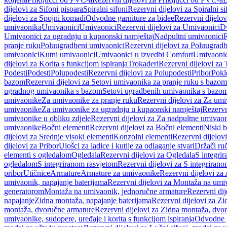
dijelovi za Sifoni pisoara
Spiralni sifoni
Rezervni dijelovi za Spiralni si
dijelovi za Spojni komadi
Odvodne garniture za bidee
Rezervni dijelov
umivaonika
Umivaonici
Umivaonici
Rezervni dijelovi za Umivaonici
Dv
Umivaonici za ugradnju u kupaonski namještaj
Nadpultni umivaonici
R
pranje ruku
Poluugradbeni umivaonici
Rezervni dijelovi za Poluugrad
umivaonici
Kutni umivaonici
Umivaonici u izvedbi Comfort
Umivaonic
dijelovi za Korita s funkcijom ispiranja
Trokaderi
Rezervni dijelovi za 
Podesti
Podesti
Polupodesti
Rezervni dijelovi za Polupodesti
Pribor
Pokl
bazom
Rezervni dijelovi za Setovi umivaonika za pranje ruku s bazom
ugradnog umivaonika s bazom
Setovi ugradbenih umivaonika s bazo
umivaonike
Za umivaonike za pranje ruku
Rezervni dijelovi za Za umi
umivaonike
Za umivaonike za ugradnju u kupaonski namještaj
Rezervn
umivaonike u obliku zdjele
Rezervni dijelovi za Za nadpultne umivaon
umivaonike
Bočni elementi
Rezervni dijelovi za Bočni elementi
Niski b
dijelovi za Srednje visoki elementi
Konzolni elementi
Rezervni dijelov
dijelovi za Pribor
Ulošci za ladice i kutije za odlaganje stvari
Držači ruč
elementi s ogledalom
Ogledala
Rezervni dijelovi za Ogledala
S integri
ogledalom
S integriranom rasvjetom
Rezervni dijelovi za S integriran
pribor
Utičnice
Armature
Armature za umivaonike
Rezervni dijelovi za
umivaonik, napajanje baterijama
Rezervni dijelovi za Montaža na umiv
generatorom
Montaža na umivaonik, jednoručne armature
Rezervni di
napajanje
Zidna montaža, napajanje baterijama
Rezervni dijelovi za Zi
montaža, dvoručne armature
Rezervni dijelovi za Zidna montaža, dvo
umivaonike, sudopere, uređaje i korita s funkcijom ispiranja
Odvodne g