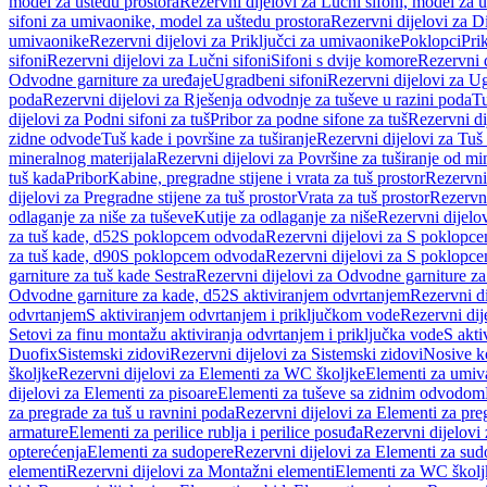
model za uštedu prostora
Rezervni dijelovi za Lučni sifoni, model za u
sifoni za umivaonike, model za uštedu prostora
Rezervni dijelovi za D
umivaonike
Rezervni dijelovi za Priključci za umivaonike
Poklopci
Prik
sifoni
Rezervni dijelovi za Lučni sifoni
Sifoni s dvije komore
Rezervni d
Odvodne garniture za uređaje
Ugradbeni sifoni
Rezervni dijelovi za Ug
poda
Rezervni dijelovi za Rješenja odvodnje za tuševe u razini poda
Tu
dijelovi za Podni sifoni za tuš
Pribor za podne sifone za tuš
Rezervni di
zidne odvode
Tuš kade i površine za tuširanje
Rezervni dijelovi za Tuš 
mineralnog materijala
Rezervni dijelovi za Površine za tuširanje od mi
tuš kada
Pribor
Kabine, pregradne stijene i vrata za tuš prostor
Rezervni 
dijelovi za Pregradne stijene za tuš prostor
Vrata za tuš prostor
Rezervni
odlaganje za niše za tuševe
Kutije za odlaganje za niše
Rezervni dijelov
za tuš kade, d52
S poklopcem odvoda
Rezervni dijelovi za S poklopc
za tuš kade, d90
S poklopcem odvoda
Rezervni dijelovi za S poklopc
garniture za tuš kade Sestra
Rezervni dijelovi za Odvodne garniture za
Odvodne garniture za kade, d52
S aktiviranjem odvrtanjem
Rezervni di
odvrtanjem
S aktiviranjem odvrtanjem i priključkom vode
Rezervni dij
Setovi za finu montažu aktiviranja odvrtanjem i priključka vode
S akti
Duofix
Sistemski zidovi
Rezervni dijelovi za Sistemski zidovi
Nosive k
školjke
Rezervni dijelovi za Elementi za WC školjke
Elementi za umiv
dijelovi za Elementi za pisoare
Elementi za tuševe sa zidnim odvodom
za pregrade za tuš u ravnini poda
Rezervni dijelovi za Elementi za pre
armature
Elementi za perilice rublja i perilice posuđa
Rezervni dijelovi 
opterećenja
Elementi za sudopere
Rezervni dijelovi za Elementi za sud
elementi
Rezervni dijelovi za Montažni elementi
Elementi za WC školj