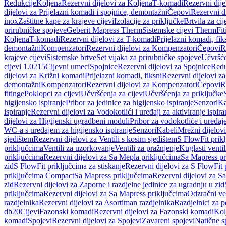
Redukcije
Koljena
Rezervni dijelovi za Koljena
T-komadi
Rezervni dij
dijelovi za Prijelazni komadi i spojnice, demontažni
Čepovi
Rezervni d
inox
Zaštitne kape za krajeve cijevi
Izolacije za priključke
Brtvila za cije
prirubničke spojeve
Geberit Mapress Therm
Sistemske cijevi Therm
Fit
Koljena
T-komadi
Rezervni dijelovi za T-komadi
Prijelazni komadi, fik
demontažni
Kompenzatori
Rezervni dijelovi za Kompenzatori
Čepovi
R
krajeve cijevi
Sistemske brtve
Set vijaka za prirubničke spojeve
Učvršće
cijevi 1.0215
Cijevni umeci
Spojnice
Rezervni dijelovi za Spojnice
Redu
dijelovi za Križni komadi
Prijelazni komadi, fiksni
Rezervni dijelovi za
demontažni
Kompenzatori
Rezervni dijelovi za Kompenzatori
Čepovi
R
fitinge
Poklopci za cijevi
Učvršćenja za cijevi
Učvršćenja za priključke
higijensko ispiranje
Pribor za jedinice za higijensko ispiranje
Senzori
Ka
ispiranje
Rezervni dijelovi za Vodokotlići i uređaji za aktiviranje ispi
dijelovi za Higijenski ugradbeni moduli
Pribor za vodokotliće i uređaj
WC-a s uređajem za higijensko ispiranje
Senzori
Kabeli
Mrežni dijelovi
sjedištem
Rezervni dijelovi za Ventili s kosim sjedištem
S FlowFit prikl
priključcima
Ventili za uzorkovanje
Ventili za pražnjenje
Kuglasti ventil
priključcima
Rezervni dijelovi za Sa Mepla priključcima
Sa Mapress pr
zid
S FlowFit priključcima za stiskanje
Rezervni dijelovi za S FlowFit 
priključcima Compact
Sa Mapress priključcima
Rezervni dijelovi za S
zid
Rezervni dijelovi za Zaporne i razdjelne jedinice za ugradnju u zid
priključcima
Rezervni dijelovi za Sa Mapress priključcima
Odzračni ven
razdjelnika
Rezervni dijelovi za Asortiman razdjelnika
Razdjelnici za p
db20
Cijevi
Fazonski komadi
Rezervni dijelovi za Fazonski komadi
Kol
komadi
Spojevi
Rezervni dijelovi za Spojevi
Zavareni spojevi
Natične s