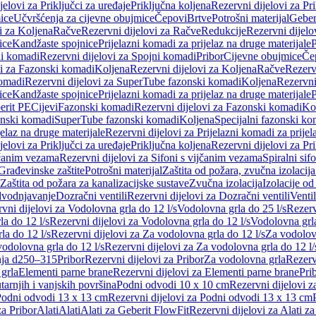
jelovi za Priključci za uređaje
Priključna koljena
Rezervni dijelovi za Pr
ice
Učvršćenja za cijevne obujmice
Čepovi
Brtve
Potrošni materijal
Geber
i za Koljena
Račve
Rezervni dijelovi za Račve
Redukcije
Rezervni dijelo
ice
Kandžaste spojnice
Prijelazni komadi za prijelaz na druge materijale
P
i komadi
Rezervni dijelovi za Spojni komadi
Pribor
Cijevne obujmice
Če
vi za Fazonski komadi
Koljena
Rezervni dijelovi za Koljena
Račve
Rezerv
omadi
Rezervni dijelovi za SuperTube fazonski komadi
Koljena
Rezervni
ice
Kandžaste spojnice
Prijelazni komadi za prijelaz na druge materijale
P
erit PE
Cijevi
Fazonski komadi
Rezervni dijelovi za Fazonski komadi
Ko
zonski komadi
SuperTube fazonski komadi
Koljena
Specijalni fazonski ko
jelaz na druge materijale
Rezervni dijelovi za Prijelazni komadi za prijel
jelovi za Priključci za uređaje
Priključna koljena
Rezervni dijelovi za Pr
jčanim vezama
Rezervni dijelovi za Sifoni s vijčanim vezama
Spiralni sif
Građevinske zaštite
Potrošni materijal
Zaštita od požara, zvučna izolacija 
 Zaštita od požara za kanalizacijske sustave
Zvučna izolacija
Izolacije od
odvodnjavanje
Dozračni ventili
Rezervni dijelovi za Dozračni ventili
Ventil
vni dijelovi za Vodolovna grla do 12 l/s
Vodolovna grla do 25 l/s
Rezerv
a do 12 l/s
Rezervni dijelovi za Vodolovna grla do 12 l/s
Vodolovna grla
la do 12 l/s
Rezervni dijelovi za Za vodolovna grla do 12 l/s
Za vodolovn
odolovna grla do 12 l/s
Rezervni dijelovi za Za vodolovna grla do 12 l/
anja d250–315
Pribor
Rezervni dijelovi za Pribor
Za vodolovna grla
Rezerv
 grla
Elementi parne brane
Rezervni dijelovi za Elementi parne brane
Pri
arnjih i vanjskih površina
Podni odvodi 10 x 10 cm
Rezervni dijelovi 
odni odvodi 13 x 13 cm
Rezervni dijelovi za Podni odvodi 13 x 13 cm
za Pribor
Alati
Alati
Alati za Geberit FlowFit
Rezervni dijelovi za Alati z