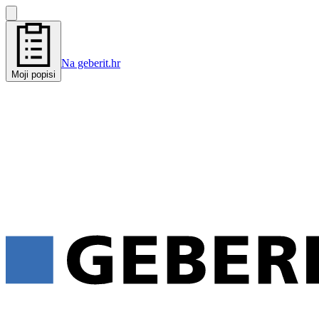
Na geberit.hr
Moji popisi