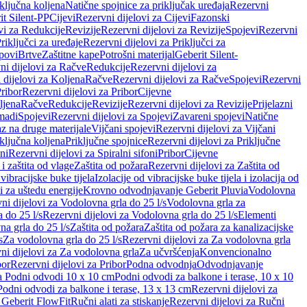
iključna koljena
Natične spojnice za priključak uređaja
Rezervni
it Silent-PP
Cijevi
Rezervni dijelovi za Cijevi
Fazonski
vi za Redukcije
Revizije
Rezervni dijelovi za Revizije
Spojevi
Rezervni
riključci za uređaje
Rezervni dijelovi za Priključci za
povi
Brtve
Zaštitne kape
Potrošni materijal
Geberit Silent-
ni dijelovi za Račve
Redukcije
Rezervni dijelovi za
 dijelovi za Koljena
Račve
Rezervni dijelovi za Račve
Spojevi
Rezervni
ribor
Rezervni dijelovi za Pribor
Cijevne
ljena
Račve
Redukcije
Revizije
Rezervni dijelovi za Revizije
Prijelazni
madi
Spojevi
Rezervni dijelovi za Spojevi
Zavareni spojevi
Natične
az na druge materijale
Vijčani spojevi
Rezervni dijelovi za Vijčani
iključna koljena
Priključne spojnice
Rezervni dijelovi za Priključne
oni
Rezervni dijelovi za Spiralni sifoni
Pribor
Cijevne
i zaštita od vlage
Zaštita od požara
Rezervni dijelovi za Zaštita od
 vibracijske buke tijela
Izolacije od vibracijske buke tijela i izolacija od
i za uštedu energije
Krovno odvodnjavanje Geberit Pluvia
Vodolovna
ni dijelovi za Vodolovna grla do 25 l/s
Vodolovna grla za
 do 25 l/s
Rezervni dijelovi za Vodolovna grla do 25 l/s
Elementi
a grla do 25 l/s
Zaštita od požara
Zaštita od požara za kanalizacijske
s
Za vodolovna grla do 25 l/s
Rezervni dijelovi za Za vodolovna grla
ni dijelovi za Za vodolovna grla
Za učvršćenja
Konvencionalno
bor
Rezervni dijelovi za Pribor
Podna odvodnja
Odvodnjavanje
za Podni odvodi 10 x 10 cm
Podni odvodi za balkone i terase, 10 x 10
Podni odvodi za balkone i terase, 13 x 13 cm
Rezervni dijelovi za
a Geberit FlowFit
Ručni alati za stiskanje
Rezervni dijelovi za Ručni