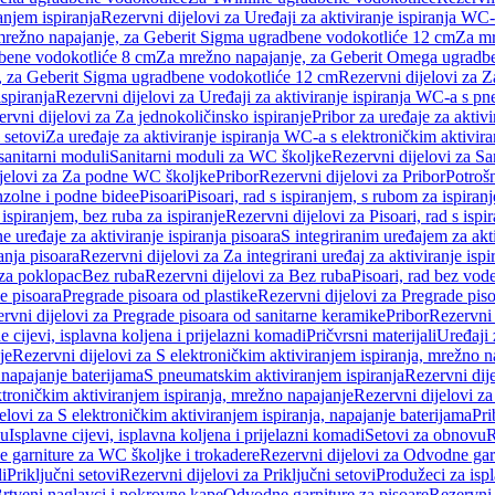
anjem ispiranja
Rezervni dijelovi za Uređaji za aktiviranje ispiranja WC-
 mrežno napajanje, za Geberit Sigma ugradbene vodokotliće 12 cm
Za mr
dbene vodokotliće 8 cm
Za mrežno napajanje, za Geberit Omega ugradb
a, za Geberit Sigma ugradbene vodokotliće 12 cm
Rezervni dijelovi za 
spiranja
Rezervni dijelovi za Uređaji za aktiviranje ispiranja WC-a s p
rvni dijelovi za Za jednokoličinsko ispiranje
Pribor za uređaje za aktiv
 setovi
Za uređaje za aktiviranje ispiranja WC-a s elektroničkim aktivira
sanitarni moduli
Sanitarni moduli za WC školjke
Rezervni dijelovi za S
jelovi za Za podne WC školjke
Pribor
Rezervni dijelovi za Pribor
Potrošn
nzolne i podne bidee
Pisoari
Pisoari, rad s ispiranjem, s rubom za ispiranj
s ispiranjem, bez ruba za ispiranje
Rezervni dijelovi za Pisoari, rad s ispi
 uređaje za aktiviranje ispiranja pisoara
S integriranim uređajem za akti
ranja pisoara
Rezervni dijelovi za Za integrirani uređaj za aktiviranje ispi
 za poklopac
Bez ruba
Rezervni dijelovi za Bez ruba
Pisoari, rad bez vod
e pisoara
Pregrade pisoara od plastike
Rezervni dijelovi za Pregrade piso
rvni dijelovi za Pregrade pisoara od sanitarne keramike
Pribor
Rezervni 
e cijevi, isplavna koljena i prijelazni komadi
Pričvrsni materijali
Uređaji 
je
Rezervni dijelovi za S elektroničkim aktiviranjem ispiranja, mrežno n
 napajanje baterijama
S pneumatskim aktiviranjem ispiranja
Rezervni dij
ktroničkim aktiviranjem ispiranja, mrežno napajanje
Rezervni dijelovi za
elovi za S elektroničkim aktiviranjem ispiranja, napajanje baterijama
Pri
du
Isplavne cijevi, isplavna koljena i prijelazni komadi
Setovi za obnovu
R
 garniture za WC školjke i trokadere
Rezervni dijelovi za Odvodne gar
i
Priključni setovi
Rezervni dijelovi za Priključni setovi
Produžeci za isp
rtveni naglavci i pokrovne kape
Odvodne garniture za pisoare
Rezervni 