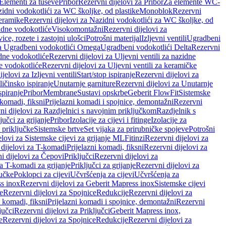
 Elementi za tuševe
Pribor
Rezervni dijelovi za Pribor
Za elemente WC-
zidni vodokotlići za WC školjke, od plastike
Monoblok
Rezervni
keramike
Rezervni dijelovi za Nazidni vodokotlići za WC školjke, od
zidne vodokotliće
Visokomontažni
Rezervni dijelovi za
ce, rozete i zastojni ulošci
Potrošni materijal
Izljevni ventili
Ugradbeni
za Ugradbeni vodokotlići Omega
Ugradbeni vodokotlići Delta
Rezervni
idne vodokotliće
Rezervni dijelovi za Uljevni ventili za nazidne
ke vodokotliće
Rezervni dijelovi za Uljevni ventili za keramičke
jelovi za Izljevni ventili
Start/stop ispiranje
Rezervni dijelovi za
ičinsko ispiranje
Unutarnje garniture
Rezervni dijelovi za Unutarnje
spiranje
Pribor
Membrane
Sustavi opskrbe
Geberit FlowFit
Sistemske
 komadi, fiksni
Prijelazni komadi i spojnice, demontažni
Rezervni
ni dijelovi za Razdjelnici s navojnim priključkom
Razdjelnik s
jučci za grijanje
Pribor
Izolacije za cijevi i fitinge
Izolacije za
 priključke
Sistemske brtve
Set vijaka za prirubničke spojeve
Potrošni
elovi za Sistemske cijevi za grijanje ML
Fitinzi
Rezervni dijelovi za
 dijelovi za T-komadi
Prijelazni komadi, fiksni
Rezervni dijelovi za
i dijelovi za Čepovi
Priključci
Rezervni dijelovi za
za T-komadi za grijanje
Priključci za grijanje
Rezervni dijelovi za
jučke
Poklopci za cijevi
Učvršćenja za cijevi
Učvršćenja za
s inox
Rezervni dijelovi za Geberit Mapress inox
Sistemske cijevi
e
Rezervni dijelovi za Spojnice
Redukcije
Rezervni dijelovi za
i komadi, fiksni
Prijelazni komadi i spojnice, demontažni
Rezervni
jučci
Rezervni dijelovi za Priključci
Geberit Mapress inox,
e
Rezervni dijelovi za Spojnice
Redukcije
Rezervni dijelovi za