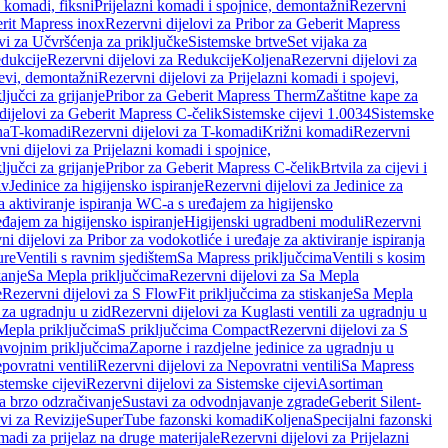
i komadi, fiksni
Prijelazni komadi i spojnice, demontažni
Rezervni
rit Mapress inox
Rezervni dijelovi za Pribor za Geberit Mapress
vi za Učvršćenja za priključke
Sistemske brtve
Set vijaka za
dukcije
Rezervni dijelovi za Redukcije
Koljena
Rezervni dijelovi za
jevi, demontažni
Rezervni dijelovi za Prijelazni komadi i spojevi,
ljučci za grijanje
Pribor za Geberit Mapress Therm
Zaštitne kape za
dijelovi za Geberit Mapress C-čelik
Sistemske cijevi 1.0034
Sistemske
na
T-komadi
Rezervni dijelovi za T-komadi
Križni komadi
Rezervni
ni dijelovi za Prijelazni komadi i spojnice,
ljučci za grijanje
Pribor za Geberit Mapress C-čelik
Brtvila za cijevi i
av
Jedinice za higijensko ispiranje
Rezervni dijelovi za Jedinice za
za aktiviranje ispiranja WC-a s uređajem za higijensko
đajem za higijensko ispiranje
Higijenski ugradbeni moduli
Rezervni
i dijelovi za Pribor za vodokotliće i uređaje za aktiviranje ispiranja
ure
Ventili s ravnim sjedištem
Sa Mapress priključcima
Ventili s kosim
kanje
Sa Mepla priključcima
Rezervni dijelovi za Sa Mepla
e
Rezervni dijelovi za S FlowFit priključcima za stiskanje
Sa Mepla
i za ugradnju u zid
Rezervni dijelovi za Kuglasti ventili za ugradnju u
 Mepla priključcima
S priključcima Compact
Rezervni dijelovi za S
avojnim priključcima
Zaporne i razdjelne jedinice za ugradnju u
povratni ventili
Rezervni dijelovi za Nepovratni ventili
Sa Mapress
stemske cijevi
Rezervni dijelovi za Sistemske cijevi
Asortiman
za brzo odzračivanje
Sustavi za odvodnjavanje zgrade
Geberit Silent-
vi za Revizije
SuperTube fazonski komadi
Koljena
Specijalni fazonski
madi za prijelaz na druge materijale
Rezervni dijelovi za Prijelazni