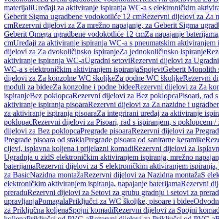
materijali
Uređaji za aktiviranje ispiranja WC-a s elektroničkim aktivir
Geberit Sigma ugradbene vodokotliće 12 cm
Rezervni dijelovi za Za
cm
Rezervni dijelovi za Za mrežno napajanje, za Geberit Sigma ugra
Geberit Omega ugradbene vodokotliće 12 cm
Za napajanje baterijam
cm
Uređaji za aktiviranje ispiranja WC-a s pneumatskim aktiviranjem i
dijelovi za Za dvokoličinsko ispiranje
Za jednokoličinsko ispiranje
Reze
aktiviranje ispiranja WC-a
Ugradni setovi
Rezervni dijelovi za Ugradni
WC-a s elektroničkim aktiviranjem ispiranja
Spojevi
Geberit Monolith 
dijelovi za Za konzolne WC školjke
Za podne WC školjke
Rezervni di
moduli za bidee
Za konzolne i podne bidee
Rezervni dijelovi za Za ko
ispiranje
Bez poklopca
Rezervni dijelovi za Bez poklopca
Pisoari, rad 
aktiviranje ispiranja pisoara
Rezervni dijelovi za Za nazidne i ugradbene
za aktiviranje ispiranja pisoara
Za integrirani uređaj za aktiviranje ispi
poklopac
Rezervni dijelovi za Pisoari, rad s ispiranjem, s poklopcem /
dijelovi za Bez poklopca
Pregrade pisoara
Rezervni dijelovi za Pregrad
Pregrade pisoara od stakla
Pregrade pisoara od sanitarne keramike
Reze
cijevi, isplavna koljena i prijelazni komadi
Rezervni dijelovi za Isplavn
Ugradnja u zid
S elektroničkim aktiviranjem ispiranja, mrežno napajan
baterijama
Rezervni dijelovi za S elektroničkim aktiviranjem ispiranja,
za Basic
Nazidna montaža
Rezervni dijelovi za Nazidna montaža
S ele
elektroničkim aktiviranjem ispiranja, napajanje baterijama
Rezervni dij
preradu
Rezervni dijelovi za Setovi za grubu gradnju i setovi za prera
upravljanja
Pomagala
Priključci za WC školjke, pisoare i bidee
Odvodne
za Priključna koljena
Spojni komadi
Rezervni dijelovi za Spojni komad
koljena
Priključci od PVC-a
Rezervni dijelovi za Priključci od PVC-a
B