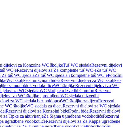
i dijelovi za Konzolne WC školjke
Tuš WC sjedala
Rezervni dijelovi
 tuš WC-e
Rezervni dijelovi za Za kompletne tuš WC-e
Za tuš WC
a Za tuš WC sjedala
Za tuš WC sjedala i kompletne tuš WC-e
Potrošni
ljke
WC školjke s funkcijom bidea
Rezervni dijelovi za WC školjke s
oljke za monoblok vodokotliće
WC školjke
Rezervni dijelovi za WC
dijelovi za WC sjedala
WC školjke u izvedbi Comfort
Rezervni
ijelovi za WC školjke, produljene
WC sjedala u izvedbi
jelovi za WC sjedala bez poklopca
WC školjke za djecu
Rezervni
dne WC školjke
WC sjedala za djecu
Rezervni dijelovi za WC sjedala
dei
Rezervni dijelovi za Konzolni bidei
Podni bidei
Rezervni dijelovi
i za Tipke za aktiviranje
Za Sigma ugradbene vodokotliće
Rezervni
a ugradbene vodokotliće
Rezervni dijelovi za Za Kappa ugradbene
 dijelovi za Za Twinline ugradbene vodokotliće
Pribor
Potrošni