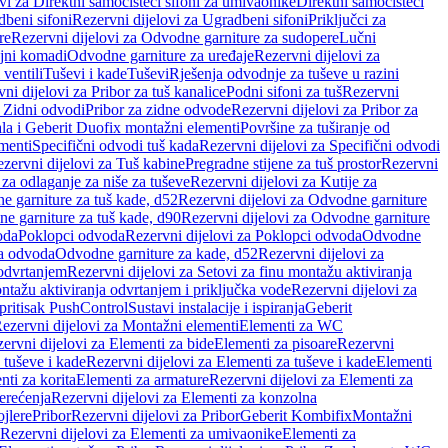
vi za Direktni samočisteći sifoni za umivaonike
Direktni samočisteći
beni sifoni
Rezervni dijelovi za Ugradbeni sifoni
Priključci za
re
Rezervni dijelovi za Odvodne garniture za sudopere
Lučni
ojni komadi
Odvodne garniture za uređaje
Rezervni dijelovi za
 ventili
Tuševi i kade
Tuševi
Rješenja odvodnje za tuševe u razini
ni dijelovi za Pribor za tuš kanalice
Podni sifoni za tuš
Rezervni
a Zidni odvodi
Pribor za zidne odvode
Rezervni dijelovi za Pribor za
ala i Geberit Duofix montažni elementi
Površine za tuširanje od
menti
Specifični odvodi tuš kada
Rezervni dijelovi za Specifični odvodi
zervni dijelovi za Tuš kabine
Pregradne stijene za tuš prostor
Rezervni
 za odlaganje za niše za tuševe
Rezervni dijelovi za Kutije za
 garniture za tuš kade, d52
Rezervni dijelovi za Odvodne garniture
e garniture za tuš kade, d90
Rezervni dijelovi za Odvodne garniture
oda
Poklopci odvoda
Rezervni dijelovi za Poklopci odvoda
Odvodne
ca odvoda
Odvodne garniture za kade, d52
Rezervni dijelovi za
 odvrtanjem
Rezervni dijelovi za Setovi za finu montažu aktiviranja
ntažu aktiviranja odvrtanjem i priključka vode
Rezervni dijelovi za
 pritisak PushControl
Sustavi instalacije i ispiranja
Geberit
ezervni dijelovi za Montažni elementi
Elementi za WC
ervni dijelovi za Elementi za bide
Elementi za pisoare
Rezervni
 tuševe i kade
Rezervni dijelovi za Elementi za tuševe i kade
Elementi
nti za korita
Elementi za armature
Rezervni dijelovi za Elementi za
erećenja
Rezervni dijelovi za Elementi za konzolna
ojlere
Pribor
Rezervni dijelovi za Pribor
Geberit Kombifix
Montažni
Rezervni dijelovi za Elementi za umivaonike
Elementi za