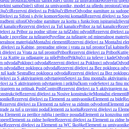
štedu prostora
Direktni samočisteći sifoni za umivaonike
Rezervni dijelo
irektni samočisteći sifoni za umivaonike, model za uštedu prostora
Ugrad
ljučci
Rezervni dijelovi za Priključci
Brtve
Odvodne garniture za sudope
ijelovi za Sifoni s dvije komore
Spojni komadi
Rezervni dijelovi za Sp
radbeni sifoni
Odvodne garniture za korita s funkcijom ispiranja
Izljevni
š kanalice
Rezervni dijelovi za Tuš kanalice
Pribor za tuš kanalice
Rezerv
jelovi za Pribor za podne sifone za tuš
Zidni odvodi
Rezervni dijelovi z
kade i površine za tuširanje
Površine za tuširanje od mineralnog materij
neralnog materijala
Montažni elementi
Rezervni dijelovi za Montažni ele
dijelovi za Kabine, pregradne stijene i vrata za tuš prostor
Tuš kabine
Re
 dijelovi za Vrata za tuš prostor
Pribor
Rezervni dijelovi za Pribor
Kutije
i za Kutije za odlaganje za niše
Pribor
Priključci za tuševe i kade
Odvodne
em odvoda
Poklopci odvoda
Rezervni dijelovi za Poklopci odvoda
Odvodn
em odvoda
Bez poklopca odvoda
Rezervni dijelovi za Bez poklopca odv
 tuš kade Sestra
Bez poklopca odvoda
Rezervni dijelovi za Bez poklop
jelovi za S aktiviranjem odvrtanjem
Setovi za finu montažu aktiviranja
elovi za S aktiviranjem odvrtanjem i priključkom vode
Setovi za finu mo
viranjem na pritisak PushControl
Rezervni dijelovi za S aktiviranjem na
onstrukcije
Rezervni dijelovi za Nosive konstrukcije
Montažni elementi
R
aonike
Rezervni dijelovi za Elementi za umivaonike
Elementi za bide
Rez
Rezervni dijelovi za Elementi za tuševe sa zidnim odvodom
Elementi za
grade za tuš u ravnini poda
Elementi za korita
Rezervni dijelovi za Eleme
za Elementi za perilice rublja i perilice posuđa
Elementi za konzolna opt
opere
Elementi za zidne bojlere
Rezervni dijelovi za Elementi za zidne b
ke
Rezervni dijelovi za Elementi za WC školjke
Elementi za umivaonike