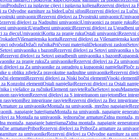
foni
Produžeci za isplavne cijevi i isplavna koljena
Rezervni dijelovi za P
i za Odvodne garniture za bidee
Lučni sifoni
Rezervni dijelovi za Lučni 
ostruki umivaonici
Rezervni dijelovi za Dvostruki umivaonici
Umivaoni
ezervni dijelovi za Nadpultni umivaonici
Umivaonici za pranje ruku
Rez
beni umivaonici
Ugradbeni umivaonici
Rezervni dijelovi za Ugradbeni u
i za djecu
Umivaonici
Korita za pranje ruku
Ostali umivaonici
Rezervni d
Trokaderi
Višenamjenska korita
Rezervni dijelovi za Višenamjenska kori
opci odvoda
Držači ručnika
Pričvrsni materijali
Dekorativni zasloni
Setov
Setovi umivaonika s bazom
Rezervni dijelovi za Setovi umivaonika s 
m
Rezervni dijelovi za Setovi ugradbenih umivaonika s bazom
Kupaonski
vaonike za pranje ruku
Za umivaonike
Rezervni dijelovi za Za umivaon
i dijelovi za Za umivaonike za ugradnju u kupaonski namještaj
Ploče z
ike u obliku zdjele
Za pravokutne nadpultne umivaonike
Rezervni dije
očni elementi
Rezervni dijelovi za Niski bočni elementi
Visoki elementi
i za Konzolni elementi
Ostali namještaj
Rezervni dijelovi za Ostali namje
nika i vješalice za ručnike
Elementi rasvjete
Ručke
Setovi nogu
Magnetne
ranom rasvjetom
Rezervni dijelovi za S integriranom rasvjetom
Bez integr
om rasvjetom
Bez integrirane rasvjete
Rezervni dijelovi za Bez integrirane
 Armature za umivaonike
Montaža na umivaonik, mrežno napajanje
Reze
aonik, napajanje baterijama
Montaža na umivaonik, napajanje generat
jelovi za Montaža na umivaonik, jednoručne armature
Zidna montaža, m
dna montaža, napajanje baterijama
Zidna montaža, napajanje generator
ručne armature
Pribor
Rezervni dijelovi za Pribor
Za armature za umivao
arniture za umivaonike
Rezervni dijelovi za Odvodne garniture za um