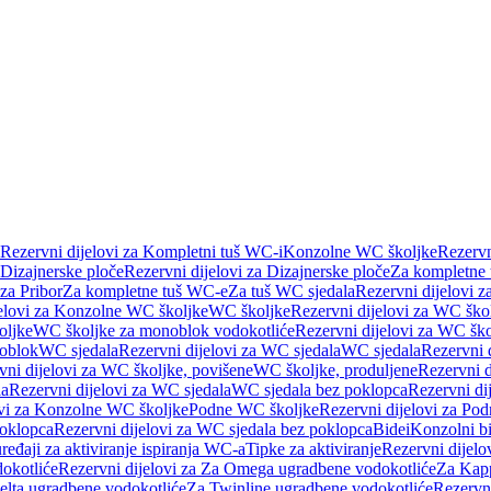
Rezervni dijelovi za Kompletni tuš WC-i
Konzolne WC školjke
Rezervn
Dizajnerske ploče
Rezervni dijelovi za Dizajnerske ploče
Za kompletne
 za Pribor
Za kompletne tuš WC-e
Za tuš WC sjedala
Rezervni dijelovi z
jelovi za Konzolne WC školjke
WC školjke
Rezervni dijelovi za WC ško
oljke
WC školjke za monoblok vodokotliće
Rezervni dijelovi za WC šk
oblok
WC sjedala
Rezervni dijelovi za WC sjedala
WC sjedala
Rezervni 
vni dijelovi za WC školjke, povišene
WC školjke, produljene
Rezervni d
la
Rezervni dijelovi za WC sjedala
WC sjedala bez poklopca
Rezervni di
ovi za Konzolne WC školjke
Podne WC školjke
Rezervni dijelovi za Po
oklopca
Rezervni dijelovi za WC sjedala bez poklopca
Bidei
Konzolni bi
uređaji za aktiviranje ispiranja WC-a
Tipke za aktiviranje
Rezervni dijelov
okotliće
Rezervni dijelovi za Za Omega ugradbene vodokotliće
Za Kapp
Delta ugradbene vodokotliće
Za Twinline ugradbene vodokotliće
Rezervni