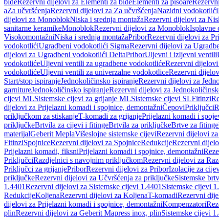
bide
Rezervni dijelovi za Elementi za bide
Elementi za pisoare
Rezervni
a
Za učvršćenja
Rezervni dijelovi za Za učvršćenja
Nazidni vodokotlići
dijelovi za Monoblok
Niska i srednja montaža
Rezervni dijelovi za Nis
sanitarne keramike
Monoblok
Rezervni dijelovi za Monoblok
Isplavne 
Visokomontažni
Niska i srednja montaža
Pribor
Rezervni dijelovi za Pr
vodokotlići
Ugradbeni vodokotlići Sigma
Rezervni dijelovi za Ugradb
dijelovi za Ugradbeni vodokotlići Delta
Pribor
Uljevni i izljevni ventili
vodokotliće
Uljevni ventili za ugradbene vodokotliće
Rezervni dijelovi
vodokotliće
Uljevni ventili za univerzalne vodokotlice
Rezervni dijelov
Start/stop ispiranje
Jednokoličinsko ispiranje
Rezervni dijelovi za Jedno
garniture
Jednokoličinsko ispiranje
Rezervni dijelovi za Jednokoličinsk
cijevi ML
Sistemske cijevi za grijanje ML
Sistemske cijevi SL
Fitinzi
Re
dijelovi za Prijelazni komadi i spojnice, demontažni
Čepovi
Priključci
R
priključkom za stiskanje
T-komadi za grijanje
Prijelazni komadi i spoje
priključke
Brtvila za cijevi i fitinge
Brtvila za priključke
Brtve za fitinge
materijal
Geberit Mepla
Višeslojne sistemske cijevi
Rezervni dijelovi za
Fitinzi
Spojnice
Rezervni dijelovi za Spojnice
Redukcije
Rezervni dijel
Prijelazni komadi, fiksni
Prijelazni komadi i spojnice, demontažni
Rezer
Priključci
Razdjelnici s navojnim priključkom
Rezervni dijelovi za Raz
Priključci za grijanje
Pribor
Rezervni dijelovi za Pribor
Izolacije za cijev
priključke
Rezervni dijelovi za Učvršćenja za priključke
Sistemske brt
1.4401
Rezervni dijelovi za Sistemske cijevi 1.4401
Sistemske cijevi 1
Redukcije
Koljena
Rezervni dijelovi za Koljena
T-komadi
Rezervni dij
dijelovi za Prijelazni komadi i spojnice, demontažni
Kompenzatori
Rez
plin
Rezervni dijelovi za Geberit Mapress inox, plin
Sistemske cijevi 1