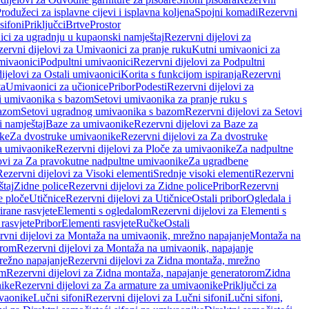
rodužeci za isplavne cijevi i isplavna koljena
Spojni komadi
Rezervni
sifoni
Priključci
Brtve
Prostor
ci za ugradnju u kupaonski namještaj
Rezervni dijelovi za
ervni dijelovi za Umivaonici za pranje ruku
Kutni umivaonici za
mivaonici
Podpultni umivaonici
Rezervni dijelovi za Podpultni
ijelovi za Ostali umivaonici
Korita s funkcijom ispiranja
Rezervni
ta
Umivaonici za učionice
Pribor
Podesti
Rezervni dijelovi za
i umivaonika s bazom
Setovi umivaonika za pranje ruku s
bazom
Setovi ugradnog umivaonika s bazom
Rezervni dijelovi za Setovi
 namještaj
Baze za umivaonike
Rezervni dijelovi za Baze za
ike
Za dvostruke umivaonike
Rezervni dijelovi za Za dvostruke
a umivaonike
Rezervni dijelovi za Ploče za umivaonike
Za nadpultne
lovi za Za pravokutne nadpultne umivaonike
Za ugradbene
Rezervni dijelovi za Visoki elementi
Srednje visoki elementi
Rezervni
štaj
Zidne police
Rezervni dijelovi za Zidne police
Pribor
Rezervni
 ploče
Utičnice
Rezervni dijelovi za Utičnice
Ostali pribor
Ogledala i
irane rasvjete
Elementi s ogledalom
Rezervni dijelovi za Elementi s
 rasvjete
Pribor
Elementi rasvjete
Ručke
Ostali
rvni dijelovi za Montaža na umivaonik, mrežno napajanje
Montaža na
orom
Rezervni dijelovi za Montaža na umivaonik, napajanje
režno napajanje
Rezervni dijelovi za Zidna montaža, mrežno
om
Rezervni dijelovi za Zidna montaža, napajanje generatorom
Zidna
nike
Rezervni dijelovi za Za armature za umivaonike
Priključci za
ivaonike
Lučni sifoni
Rezervni dijelovi za Lučni sifoni
Lučni sifoni,