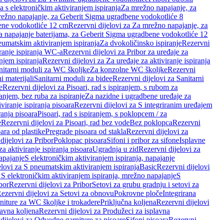
a s elektroničkim aktiviranjem ispiranja
Za mrežno napajanje, za
ežno napajanje, za Geberit Sigma ugradbene vodokotliće 8
ene vodokotliće 12 cm
Rezervni dijelovi za Za mrežno napajanje, za
Za napajanje baterijama, za Geberit Sigma ugradbene vodokotliće 12
neumatskim aktiviranjem ispiranja
Za dvokoličinsko ispiranje
Rezervni
iranje ispiranja WC-a
Rezervni dijelovi za Pribor za uređaje za
njem ispiranja
Rezervni dijelovi za Za uređaje za aktiviranje ispiranja
anitarni moduli za WC školjke
Za konzolne WC školjke
Rezervni
i materijali
Sanitarni moduli za bidee
Rezervni dijelovi za Sanitarni
e
Rezervni dijelovi za Pisoari, rad s ispiranjem, s rubom za
ranjem, bez ruba za ispiranje
Za nazidne i ugradbene uređaje za
viranje ispiranja pisoara
Rezervni dijelovi za S integriranim uređajem
ranja pisoara
Pisoari, rad s ispiranjem, s poklopcem / za
e
Rezervni dijelovi za Pisoari, rad bez vode
Bez poklopca
Rezervni
ara od plastike
Pregrade pisoara od stakla
Rezervni dijelovi za
dijelovi za Pribor
Poklopac pisoara
Sifoni i pribor za sifone
Isplavne
za aktiviranje ispiranja pisoara
Ugradnja u zid
Rezervni dijelovi za
apajanje
S elektroničkim aktiviranjem ispiranja, napajanje
elovi za S pneumatskim aktiviranjem ispiranja
Basic
Rezervni dijelovi
 S elektroničkim aktiviranjem ispiranja, mrežno napajanje
S
bor
Rezervni dijelovi za Pribor
Setovi za grubu gradnju i setovi za
ezervni dijelovi za Setovi za obnovu
Pokrovne ploče
Integrirana
niture za WC školjke i trokadere
Priključna koljena
Rezervni dijelovi
lavna koljena
Rezervni dijelovi za Produžeci za isplavna
dijelovi za Odvodne garniture za pisoare
Sifoni pisoara
Rezervni