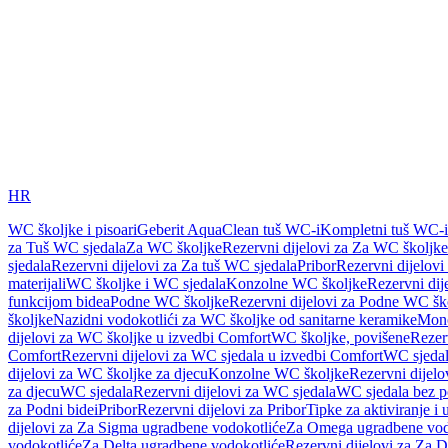
HR
WC školjke i pisoari
Geberit AquaClean tuš WC-i
Kompletni tuš WC-i
za Tuš WC sjedala
Za WC školjke
Rezervni dijelovi za Za WC školjke
sjedala
Rezervni dijelovi za Za tuš WC sjedala
Pribor
Rezervni dijelovi
materijali
WC školjke i WC sjedala
Konzolne WC školjke
Rezervni di
funkcijom bidea
Podne WC školjke
Rezervni dijelovi za Podne WC šk
školjke
Nazidni vodokotlići za WC školjke od sanitarne keramike
Mon
dijelovi za WC školjke u izvedbi Comfort
WC školjke, povišene
Rezer
Comfort
Rezervni dijelovi za WC sjedala u izvedbi Comfort
WC sjeda
dijelovi za WC školjke za djecu
Konzolne WC školjke
Rezervni dijel
za djecu
WC sjedala
Rezervni dijelovi za WC sjedala
WC sjedala bez p
za Podni bidei
Pribor
Rezervni dijelovi za Pribor
Tipke za aktiviranje i 
dijelovi za Za Sigma ugradbene vodokotliće
Za Omega ugradbene vod
vodokotliće
Za Delta ugradbene vodokotliće
Rezervni dijelovi za Za 