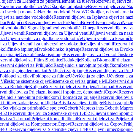
 dijelovi za Elementi za pisoare
Elementi za tuševe
Rezervni dijelovi za
Nazidni vodokotlići za WC školjke, od plastike
Rezervni dijelovi za Na
ka i srednja montaža
Nazidni vodokotlići za WC školjke, od sanitarne 
cijevi za nazidne vodokotliće
Rezervni dijelovi za Isplavne cijevi za na
ibor
Priključci
Rezervni dijelovi za Priključci
Brtve
Brtveni naglavci
Nazuvi
eni vodokotlići Sigma
Ugradbeni vodokotlići Omega
Rezervni dijelovi 
Uljevni ventili
Rezervni dijelovi za Uljevni ventili
Uljevni ventili za naz
 za Uljevni ventili za ugradbene vodokotliće
Uljevni ventili za keramič
i za Uljevni ventili za univerzalne vodokotlice
Izljevni ventili
Rezervni di
količinsko ispiranje
Dvokoličinsko ispiranje
Rezervni dijelovi za Dvokol
o ispiranje
Dvokoličinsko ispiranje
Rezervni dijelovi za Dvokoličinsko i
zervni dijelovi za Fitinzi
Spojnice
Redukcije
Koljena
T-komadi
Prijelazni
ezervni dijelovi za Priključci
Razdjelnici s navojnim priključkom
Rezerv
vi za grijanje, demontažni
Priključci za grijanje
Rezervni dijelovi za Prikl
Poklopci za cijevi
Poklopac za fitinge
Učvršćenja za cijevi
Učvršćenja za
 Višeslojne sistemske cijevi
Sistemske cijevi za grijanje ML
Rezervni dij
ovi za Redukcije
Koljena
Rezervni dijelovi za Koljena
T-komadi
Rezervni
vni dijelovi za Prijelazni komadi i spojnice, demontažni
Čepovi
Rezervn
djelnici s navojnim priključkom
T-komadi za grijanje
Rezervni dijelovi 
i i fitinge
Izolacije za priključke
Brtvila za cijevi i fitinge
Brtvila za prikl
ve
Set vijaka za prirubničke spojeve
Geberit Mapress inox
Geberit Mapres
.4521
Rezervni dijelovi za Sistemske cijevi 1.4521
Cijevni umeci
Spojnic
elovi za T-komadi
Prijelazni komadi, fiksni
Rezervni dijelovi za Prijelazn
ervni dijelovi za Kompenzatori
Čepovi
Rezervni dijelovi za Čepovi
Prikl
.4401
Rezervni dijelovi za Sistemske cijevi 1.4401
Cijevni umeci
Spojnic