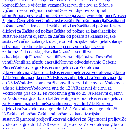
komadi
Sifoni s vijčanim vezama
Rezervni dijelovi za Sifoni s
vijčanim vezama
Spiralni sifoni
Rezervni dijelovi za Spiralni
sifoni
Pribor
Cijevne obujmice
Učvršćenja za cijevne obujmice
Noseći
žljebovi
Čepovi
Brtve
Građevinske zaštite
Potrošni materijal
Zaštita od
požara, zvučna izolacija i zaštita od vlage
Zaštita od požara
Rezervni
dijelovi za Zaštita od požara
Zaštita od požara za kanalizacijske
sustave
Rezervni dijelovi za Zaštita od požara za kanalizacijske
sustave
Zvučna izolacija
Izolacije od vibracijske buke tijela
Izolacije
od vibracijske buke tijela i izolacija od zvuka koja se širi
zrakom
Zaštita od vlage
Brtvila
Odzračni ventili za
odvodnjavanje
Dozračni ventili
Rezervni dijelovi za Dozračni
ventili
Ventili za uštedu energije
Krovno odvodnjavanje Geberit
Pluvia
Vodolovna grla
Rezervni dijelovi za Vodolovna
grla
Vodolovna grla do 12 l/s
Rezervni dijelovi za Vodolovna grla do
12 l/s
Vodolovna grla do 25 l/s
Rezervni dijelovi za Vodolovna grla
do 25 l/s
Vodolovna grla za žljebove
Rezervni dijelovi za Vodolovna
grla za žljebove
Vodolovna grla do 12 l/s
Rezervni dijelovi za
Vodolovna grla do 12 l/s
Vodolovna grla do 25 l/s
Rezervni dijelovi
za Vodolovna grla do 25 l/s
Elementi parne brane
Rezervni dijelovi
za Elementi parne brane
Za vodolovna grla do 12 l/s
Rezervni
dijelovi za Za vodolovna grla do 12 l/s
Za vodolovna grla do 25
l/s
Zaštita od požara
Zaštita od požara za kanalizacijske
sustave
Sigurnosni preljevi
Rezervni dijelovi za Sigurnosni preljevi
Za
vodolovna grla do 12 l/s
Rezervni dijelovi za Za vodolovna grla do