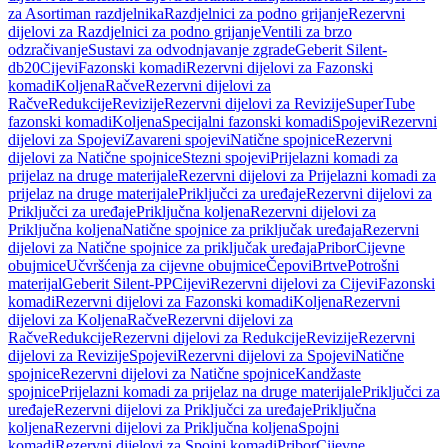
za Asortiman razdjelnika
Razdjelnici za podno grijanje
Rezervni
dijelovi za Razdjelnici za podno grijanje
Ventili za brzo
odzračivanje
Sustavi za odvodnjavanje zgrade
Geberit Silent-
db20
Cijevi
Fazonski komadi
Rezervni dijelovi za Fazonski
komadi
Koljena
Račve
Rezervni dijelovi za
Račve
Redukcije
Revizije
Rezervni dijelovi za Revizije
SuperTube
fazonski komadi
Koljena
Specijalni fazonski komadi
Spojevi
Rezervni
dijelovi za Spojevi
Zavareni spojevi
Natične spojnice
Rezervni
dijelovi za Natične spojnice
Stezni spojevi
Prijelazni komadi za
prijelaz na druge materijale
Rezervni dijelovi za Prijelazni komadi za
prijelaz na druge materijale
Priključci za uređaje
Rezervni dijelovi za
Priključci za uređaje
Priključna koljena
Rezervni dijelovi za
Priključna koljena
Natične spojnice za priključak uređaja
Rezervni
dijelovi za Natične spojnice za priključak uređaja
Pribor
Cijevne
obujmice
Učvršćenja za cijevne obujmice
Čepovi
Brtve
Potrošni
materijal
Geberit Silent-PP
Cijevi
Rezervni dijelovi za Cijevi
Fazonski
komadi
Rezervni dijelovi za Fazonski komadi
Koljena
Rezervni
dijelovi za Koljena
Račve
Rezervni dijelovi za
Račve
Redukcije
Rezervni dijelovi za Redukcije
Revizije
Rezervni
dijelovi za Revizije
Spojevi
Rezervni dijelovi za Spojevi
Natične
spojnice
Rezervni dijelovi za Natične spojnice
Kandžaste
spojnice
Prijelazni komadi za prijelaz na druge materijale
Priključci za
uređaje
Rezervni dijelovi za Priključci za uređaje
Priključna
koljena
Rezervni dijelovi za Priključna koljena
Spojni
komadi
Rezervni dijelovi za Spojni komadi
Pribor
Cijevne