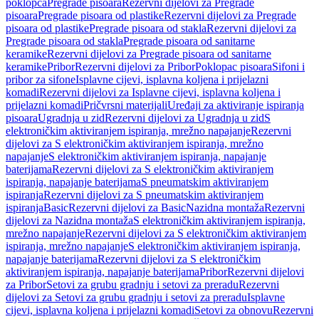
poklopca
Pregrade pisoara
Rezervni dijelovi za Pregrade
pisoara
Pregrade pisoara od plastike
Rezervni dijelovi za Pregrade
pisoara od plastike
Pregrade pisoara od stakla
Rezervni dijelovi za
Pregrade pisoara od stakla
Pregrade pisoara od sanitarne
keramike
Rezervni dijelovi za Pregrade pisoara od sanitarne
keramike
Pribor
Rezervni dijelovi za Pribor
Poklopac pisoara
Sifoni i
pribor za sifone
Isplavne cijevi, isplavna koljena i prijelazni
komadi
Rezervni dijelovi za Isplavne cijevi, isplavna koljena i
prijelazni komadi
Pričvrsni materijali
Uređaji za aktiviranje ispiranja
pisoara
Ugradnja u zid
Rezervni dijelovi za Ugradnja u zid
S
elektroničkim aktiviranjem ispiranja, mrežno napajanje
Rezervni
dijelovi za S elektroničkim aktiviranjem ispiranja, mrežno
napajanje
S elektroničkim aktiviranjem ispiranja, napajanje
baterijama
Rezervni dijelovi za S elektroničkim aktiviranjem
ispiranja, napajanje baterijama
S pneumatskim aktiviranjem
ispiranja
Rezervni dijelovi za S pneumatskim aktiviranjem
ispiranja
Basic
Rezervni dijelovi za Basic
Nazidna montaža
Rezervni
dijelovi za Nazidna montaža
S elektroničkim aktiviranjem ispiranja,
mrežno napajanje
Rezervni dijelovi za S elektroničkim aktiviranjem
ispiranja, mrežno napajanje
S elektroničkim aktiviranjem ispiranja,
napajanje baterijama
Rezervni dijelovi za S elektroničkim
aktiviranjem ispiranja, napajanje baterijama
Pribor
Rezervni dijelovi
za Pribor
Setovi za grubu gradnju i setovi za preradu
Rezervni
dijelovi za Setovi za grubu gradnju i setovi za preradu
Isplavne
cijevi, isplavna koljena i prijelazni komadi
Setovi za obnovu
Rezervni