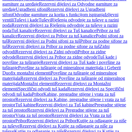
garniture za uređaje
Rezervni dijelovi za Odvodne garniture za
uređaje
Ugradbeni sifoni
Rezervni dijelovi za Ugradbeni
sifoni
Odvodne garniture za korita s funkcijom ispiranja
Izljevni
ventili
Tuševi i kade
Tuševi
Rješenja odvodnje za tuševe u razini
poda
Rezervni dijelovi za Rješenja odvodnje za tuševe u razini
poda
Tuš kanalice
Rezervni dijelovi za Tuš kanalice
Pribor za tuš
kanalice
Rezervni dijelovi za Pribor za tuš kanalice
Podni sifoni za
tuš
Rezervni dijelovi za Podni sifoni za tuš
Pribor za podne sifone za
tuš
Rezervni dijelovi za Pribor za podne sifone za tuš
Zidni
odvodi
Rezervni dijelovi za Zidni odvodi
Pribor za zidne
odvode
Rezervni dijelovi za Pribor za zidne odvode
Tuš kade i
površine za tuširanje
Rezervni dijelovi za Tuš kade i površine za
tuširanje
Površine za tuširanje od mineralnog materijala i Geberit
Duofix montažni elementi
Površine za tuširanje od mineralnog
materijala
Rezervni dijelovi za Površine za tuširanje od mineralnog
materijala
Montažni elementi
Rezervni dijelovi za Montažni
elementi
Specifični odvodi tuš kada
Rezervni dijelovi za Specifični
odvodi tuš kada
Pribor
Kabine, pregradne stijene i vrata za tuš
prostor
Rezervni dijelovi za Kabine, pregradne stijene i vrata za tuš
prostor
Tuš kabine
Rezervni dijelovi za Tuš kabine
Pregradne stijene
za tuš prostor
Rezervni dijelovi za Pregradne stijene za tuš
prostor
Vrata za tuš prostor
Rezervni dijelovi za Vrata za tuš
prostor
Pribor
Rezervni dijelovi za Pribor
Kutije za odlaganje za niše
za tuševe
Rezervni dijelovi za Kutije za odlaganje za niše za
tuševe
Kutije za odlaganje za niše
Rezervni dijelovi za Kutije za