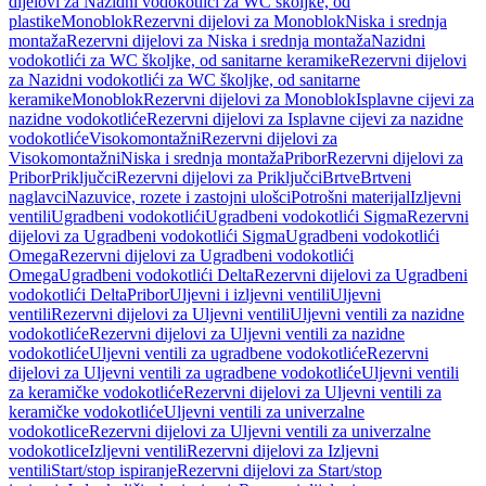
dijelovi za Nazidni vodokotlići za WC školjke, od
plastike
Monoblok
Rezervni dijelovi za Monoblok
Niska i srednja
montaža
Rezervni dijelovi za Niska i srednja montaža
Nazidni
vodokotlići za WC školjke, od sanitarne keramike
Rezervni dijelovi
za Nazidni vodokotlići za WC školjke, od sanitarne
keramike
Monoblok
Rezervni dijelovi za Monoblok
Isplavne cijevi za
nazidne vodokotliće
Rezervni dijelovi za Isplavne cijevi za nazidne
vodokotliće
Visokomontažni
Rezervni dijelovi za
Visokomontažni
Niska i srednja montaža
Pribor
Rezervni dijelovi za
Pribor
Priključci
Rezervni dijelovi za Priključci
Brtve
Brtveni
naglavci
Nazuvice, rozete i zastojni ulošci
Potrošni materijal
Izljevni
ventili
Ugradbeni vodokotlići
Ugradbeni vodokotlići Sigma
Rezervni
dijelovi za Ugradbeni vodokotlići Sigma
Ugradbeni vodokotlići
Omega
Rezervni dijelovi za Ugradbeni vodokotlići
Omega
Ugradbeni vodokotlići Delta
Rezervni dijelovi za Ugradbeni
vodokotlići Delta
Pribor
Uljevni i izljevni ventili
Uljevni
ventili
Rezervni dijelovi za Uljevni ventili
Uljevni ventili za nazidne
vodokotliće
Rezervni dijelovi za Uljevni ventili za nazidne
vodokotliće
Uljevni ventili za ugradbene vodokotliće
Rezervni
dijelovi za Uljevni ventili za ugradbene vodokotliće
Uljevni ventili
za keramičke vodokotliće
Rezervni dijelovi za Uljevni ventili za
keramičke vodokotliće
Uljevni ventili za univerzalne
vodokotlice
Rezervni dijelovi za Uljevni ventili za univerzalne
vodokotlice
Izljevni ventili
Rezervni dijelovi za Izljevni
ventili
Start/stop ispiranje
Rezervni dijelovi za Start/stop