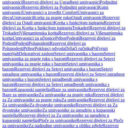
umivaonici
Rezervni dijelovi za Ugradbeni umivaonici
Podpultni
umivaonici
Rezervni dijelovi za Podpultni umivaonici
Kutni
umivaonici
Umivaonici u izvedbi Comfort
Umivaonici za
djecu
Umivaonici
Korita za pranje ruku
Ostali umivaonici
Rezervni
dijelovi za Ostali umivaonici
Korita s funkcijom ispiranja
Rezervni
dijelovi za Korita s funkcijom ispiranja
Trokaderi
Rezervni dijelovi za
Trokaderi
Višenamjenska korita
Rezervni dijelovi za Višenamjenska
korita
Umivaonici za učionice
Pribor
Podesti
Rezervni dijelovi za
Podesti
Podesti
Polupodesti
Rezervni dijelovi za
Polupodesti
Pribor
Poklopci odvoda
Držači ručnika
Pričvrsni
materijali
Dekorativni zasloni
Setovi umivaonika s bazom
Setovi
umivaonika za pranje ruku s bazom
Rezervni dijelovi za Setovi
umivaonika za pranje ruku s bazom
Setovi umivaonika s
bazom
Rezervni dijelovi za Setovi umivaonika s bazom
Setovi
ugradnog umivaonika s bazom
Rezervni dijelovi za Setovi ugradnog
umivaonika s bazom
Setovi ugradbenih umivaonika s
bazom
Rezervni dijelovi za Setovi ugradbenih umivaonika s
bazom
Kupaonski namještaj
Baze za umivaonike
Rezervni dijelovi za
Baze za umivaonike
Za umivaonike za pranje ruku
Rezervni dijelovi
za Za umivaonike za pranje ruku
Za umivaonike
Rezervni dijelovi za
Za umivaonike
Za dvostruke umivaonike
Rezervni dijelovi za Za
dvostruke umivaonike
Za umivaonike za ugradnju u kupaonski
namještaj
Rezervni dijelovi za Za umivaonike za ugradnju u
kupaonski namještaj
Ploče za umivaonike
Rezervni dijelovi za Ploče
za umivaonike
Za nadpultne umivaonike u obliku zdjele
Rezervni