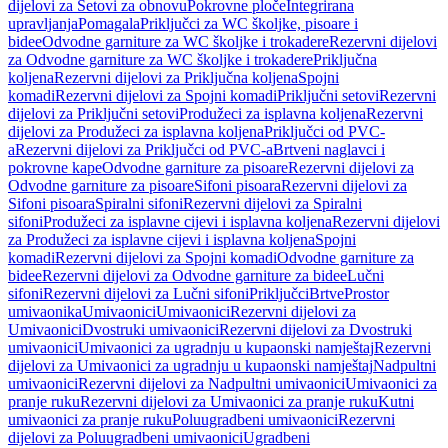
dijelovi za Setovi za obnovu
Pokrovne ploče
Integrirana
upravljanja
Pomagala
Priključci za WC školjke, pisoare i
bidee
Odvodne garniture za WC školjke i trokadere
Rezervni dijelovi
za Odvodne garniture za WC školjke i trokadere
Priključna
koljena
Rezervni dijelovi za Priključna koljena
Spojni
komadi
Rezervni dijelovi za Spojni komadi
Priključni setovi
Rezervni
dijelovi za Priključni setovi
Produžeci za isplavna koljena
Rezervni
dijelovi za Produžeci za isplavna koljena
Priključci od PVC-
a
Rezervni dijelovi za Priključci od PVC-a
Brtveni naglavci i
pokrovne kape
Odvodne garniture za pisoare
Rezervni dijelovi za
Odvodne garniture za pisoare
Sifoni pisoara
Rezervni dijelovi za
Sifoni pisoara
Spiralni sifoni
Rezervni dijelovi za Spiralni
sifoni
Produžeci za isplavne cijevi i isplavna koljena
Rezervni dijelovi
za Produžeci za isplavne cijevi i isplavna koljena
Spojni
komadi
Rezervni dijelovi za Spojni komadi
Odvodne garniture za
bidee
Rezervni dijelovi za Odvodne garniture za bidee
Lučni
sifoni
Rezervni dijelovi za Lučni sifoni
Priključci
Brtve
Prostor
umivaonika
Umivaonici
Umivaonici
Rezervni dijelovi za
Umivaonici
Dvostruki umivaonici
Rezervni dijelovi za Dvostruki
umivaonici
Umivaonici za ugradnju u kupaonski namještaj
Rezervni
dijelovi za Umivaonici za ugradnju u kupaonski namještaj
Nadpultni
umivaonici
Rezervni dijelovi za Nadpultni umivaonici
Umivaonici za
pranje ruku
Rezervni dijelovi za Umivaonici za pranje ruku
Kutni
umivaonici za pranje ruku
Poluugradbeni umivaonici
Rezervni
dijelovi za Poluugradbeni umivaonici
Ugradbeni