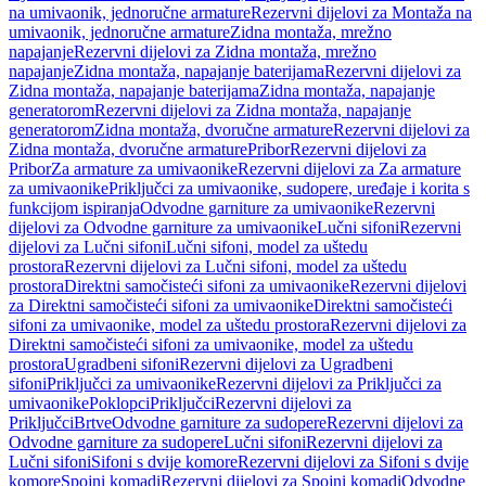
na umivaonik, jednoručne armature
Rezervni dijelovi za Montaža na
umivaonik, jednoručne armature
Zidna montaža, mrežno
napajanje
Rezervni dijelovi za Zidna montaža, mrežno
napajanje
Zidna montaža, napajanje baterijama
Rezervni dijelovi za
Zidna montaža, napajanje baterijama
Zidna montaža, napajanje
generatorom
Rezervni dijelovi za Zidna montaža, napajanje
generatorom
Zidna montaža, dvoručne armature
Rezervni dijelovi za
Zidna montaža, dvoručne armature
Pribor
Rezervni dijelovi za
Pribor
Za armature za umivaonike
Rezervni dijelovi za Za armature
za umivaonike
Priključci za umivaonike, sudopere, uređaje i korita s
funkcijom ispiranja
Odvodne garniture za umivaonike
Rezervni
dijelovi za Odvodne garniture za umivaonike
Lučni sifoni
Rezervni
dijelovi za Lučni sifoni
Lučni sifoni, model za uštedu
prostora
Rezervni dijelovi za Lučni sifoni, model za uštedu
prostora
Direktni samočisteći sifoni za umivaonike
Rezervni dijelovi
za Direktni samočisteći sifoni za umivaonike
Direktni samočisteći
sifoni za umivaonike, model za uštedu prostora
Rezervni dijelovi za
Direktni samočisteći sifoni za umivaonike, model za uštedu
prostora
Ugradbeni sifoni
Rezervni dijelovi za Ugradbeni
sifoni
Priključci za umivaonike
Rezervni dijelovi za Priključci za
umivaonike
Poklopci
Priključci
Rezervni dijelovi za
Priključci
Brtve
Odvodne garniture za sudopere
Rezervni dijelovi za
Odvodne garniture za sudopere
Lučni sifoni
Rezervni dijelovi za
Lučni sifoni
Sifoni s dvije komore
Rezervni dijelovi za Sifoni s dvije
komore
Spojni komadi
Rezervni dijelovi za Spojni komadi
Odvodne