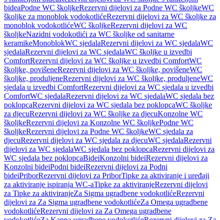
bidea
Podne WC školjke
Rezervni dijelovi za Podne WC školjke
WC
školjke za monoblok vodokotliće
Rezervni dijelovi za WC školjke za
monoblok vodokotliće
WC školjke
Rezervni dijelovi za WC
školjke
Nazidni vodokotlići za WC školjke od sanitarne
keramike
Monoblok
WC sjedala
Rezervni dijelovi za WC sjedala
WC
sjedala
Rezervni dijelovi za WC sjedala
WC školjke u izvedbi
Comfort
Rezervni dijelovi za WC školjke u izvedbi Comfort
WC
školjke, povišene
Rezervni dijelovi za WC školjke, povišene
WC
školjke, produljene
Rezervni dijelovi za WC školjke, produljene
WC
sjedala u izvedbi Comfort
Rezervni dijelovi za WC sjedala u izvedbi
Comfort
WC sjedala
Rezervni dijelovi za WC sjedala
WC sjedala bez
poklopca
Rezervni dijelovi za WC sjedala bez poklopca
WC školjke
za djecu
Rezervni dijelovi za WC školjke za djecu
Konzolne WC
školjke
Rezervni dijelovi za Konzolne WC školjke
Podne WC
školjke
Rezervni dijelovi za Podne WC školjke
WC sjedala za
djecu
Rezervni dijelovi za WC sjedala za djecu
WC sjedala
Rezervni
dijelovi za WC sjedala
WC sjedala bez poklopca
Rezervni dijelovi za
WC sjedala bez poklopca
Bidei
Konzolni bidei
Rezervni dijelovi za
Konzolni bidei
Podni bidei
Rezervni dijelovi za Podni
bidei
Pribor
Rezervni dijelovi za Pribor
Tipke za aktiviranje i uređaji
za aktiviranje ispiranja WC-a
Tipke za aktiviranje
Rezervni dijelovi
za Tipke za aktiviranje
Za Sigma ugradbene vodokotliće
Rezervni
dijelovi za Za Sigma ugradbene vodokotliće
Za Omega ugradbene
vodokotliće
Rezervni dijelovi za Za Omega ugradbene
vodokotliće
Za Kappa ugradbene vodokotliće
Rezervni dijelovi za Za