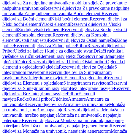
dijelovi za Za nadpultne umivaonike u obliku zdjele
Za pravokutne
nadpultne umivaonike
Rezervni dijelovi za Za pravokutne nadpultne
umivaonike
Za ugradbene umivaonike
Bočni elementi
Rezervni
dijelovi za Bočni elementi
Niski bočni elementi
Rezervni dijelovi za
Niski bočni elementi
Visoki elementi
Rezervni dijelovi za Visoki
elementi
Srednje visoki elementi
Rezervni dijelovi za Srednje visoki
elementi
Konzolni elementi
Rezervni dijelovi za Konzolni
elementi
Ostali namještaj
Rezervni dijelovi za Ostali namještaj
Zidne
police
Rezervni dijelovi za Zidne police
Pribor
Rezervni dijelovi za
Pribor
Ulošci za ladice i kutije za odlaganje stvari
Držači ručnika i
vješalice za ručnike
Elementi rasvjete
Ručke
Setovi nogu
Magnetne
ploče
Utičnice
Rezervni dijelovi za Utičnice
Ostali pribor
Ogledala i
elementi s ogledalom
Ogledala
Rezervni dijelovi za Ogledala
S
integriranom rasvjetom
Rezervni dijelovi za S integriranom
rasvjetom
Bez integrirane rasvjete
Elementi s ogledalom
Rezervni
dijelovi za Elementi s ogledalom
S integriranom rasvjetom
Rezervni
dijelovi za S integriranom rasvjetom
Bez integrirane rasvjete
Rezervni
dijelovi za Bez integrirane rasvjete
Pribor
Elementi
rasvjete
Ručke
Ostali pribor
Utičnice
Armature
Armature za
umivaonike
Rezervni dijelovi za Armature za umivaonike
Montaža
na umivaonik, mrežno napajanje
Rezervni dijelovi za Montaža na
umivaonik, mrežno napajanje
Montaža na umivaonik, napajanje
baterijama
Rezervni dijelovi za Montaža na umivaonik, napajanje
baterijama
Montaža na umivaonik, napajanje generatorom
Rezervni
dijelovi za Montaža na umivaonik, napajanje generatorom
Montaža