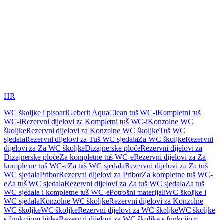
HR
WC školjke i pisoari
Geberit AquaClean tuš WC-i
Kompletni tuš
WC-i
Rezervni dijelovi za Kompletni tuš WC-i
Konzolne WC
školjke
Rezervni dijelovi za Konzolne WC školjke
Tuš WC
sjedala
Rezervni dijelovi za Tuš WC sjedala
Za WC školjke
Rezervni
dijelovi za Za WC školjke
Dizajnerske ploče
Rezervni dijelovi za
Dizajnerske ploče
Za kompletne tuš WC-e
Rezervni dijelovi za Za
kompletne tuš WC-e
Za tuš WC sjedala
Rezervni dijelovi za Za tuš
WC sjedala
Pribor
Rezervni dijelovi za Pribor
Za kompletne tuš WC-
e
Za tuš WC sjedala
Rezervni dijelovi za Za tuš WC sjedala
Za tuš
WC sjedala i kompletne tuš WC-e
Potrošni materijali
WC školjke i
WC sjedala
Konzolne WC školjke
Rezervni dijelovi za Konzolne
WC školjke
WC školjke
Rezervni dijelovi za WC školjke
WC školjke
s funkcijom bidea
Rezervni dijelovi za WC školjke s funkcijom