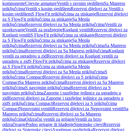
komponente
Cijevne armature
Ventili s ravnim sjedištem
Sa Mapress
priključcima
Ventili s kosim sjedištem
Rezervni dijelovi za Ventili s
kosim sjedištem
S FlowFit priključcima za stiskanje
Rezervni dijelovi
za S FlowFit priključcima za stiskanje
Sa Mepla
priključcima
Rezervni dijelovi za Sa Mepla priključcima
Ventili za
uzorkovanje
Ventili za pražnjenje
Kuglasti ventili
Rezervni dijelovi za
Kuglasti ventili
S FlowFit priključcima za stiskanje
Rezervni dijelovi
za S FlowFit priključcima za stiskanje
Sa Mepla
priključcima
Rezervni dijelovi za Sa Mepla priključcima
Sa Mapress
priključcima
Rezervni dijelovi za Sa Mapress priključcima
Kuglasti
ventili za ugradnju u zid
Rezervni dijelovi za Kuglasti ventili za
ugradnju u zid
S FlowFit priključcima za stiskanje
Rezervni dijelovi
za S FlowFit priključcima za stiskanje
Sa Mepla
priključcima
Rezervni dijelovi za Sa Mepla priključcima
S
priključcima Compact
Rezervni dijelovi za S priključcima
Compact
Sa Mapress priključcima
Rezervni dijelovi za Sa Mapress
priključcima
S navojnim priključcima
Rezervni dijelovi za S
navojnim priključcima
Zaporne i razdjelne jedinice za ugradnju u
zid
Rezervni dijelovi za Zaporne i razdjelne jedinice za ugradnju u
zid
S priključcima Compact
Rezervni dijelovi za S priključcima
Compact
Nepovratni ventili
Rezervni dijelovi za Nepovratni ventili
Sa
Mapress priključcima
Rezervni dijelovi za Sa Mapress
priključcima
Odzračni ventili za grijanje
Ventili za brzo
odzračivanje
Podno grijanje ili hlađenje
Sistemske cijevi
Rezervni
dijelovi za Sistemske cijevi
Asortiman razdjelnika
Rezervni dijelovi