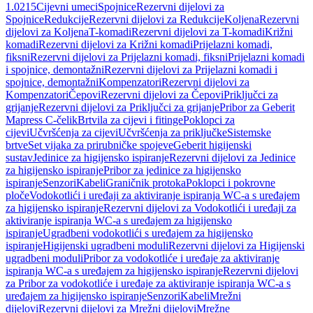
1.0215
Cijevni umeci
Spojnice
Rezervni dijelovi za
Spojnice
Redukcije
Rezervni dijelovi za Redukcije
Koljena
Rezervni
dijelovi za Koljena
T-komadi
Rezervni dijelovi za T-komadi
Križni
komadi
Rezervni dijelovi za Križni komadi
Prijelazni komadi,
fiksni
Rezervni dijelovi za Prijelazni komadi, fiksni
Prijelazni komadi
i spojnice, demontažni
Rezervni dijelovi za Prijelazni komadi i
spojnice, demontažni
Kompenzatori
Rezervni dijelovi za
Kompenzatori
Čepovi
Rezervni dijelovi za Čepovi
Priključci za
grijanje
Rezervni dijelovi za Priključci za grijanje
Pribor za Geberit
Mapress C-čelik
Brtvila za cijevi i fitinge
Poklopci za
cijevi
Učvršćenja za cijevi
Učvršćenja za priključke
Sistemske
brtve
Set vijaka za prirubničke spojeve
Geberit higijenski
sustav
Jedinice za higijensko ispiranje
Rezervni dijelovi za Jedinice
za higijensko ispiranje
Pribor za jedinice za higijensko
ispiranje
Senzori
Kabeli
Graničnik protoka
Poklopci i pokrovne
ploče
Vodokotlići i uređaji za aktiviranje ispiranja WC-a s uređajem
za higijensko ispiranje
Rezervni dijelovi za Vodokotlići i uređaji za
aktiviranje ispiranja WC-a s uređajem za higijensko
ispiranje
Ugradbeni vodokotlići s uređajem za higijensko
ispiranje
Higijenski ugradbeni moduli
Rezervni dijelovi za Higijenski
ugradbeni moduli
Pribor za vodokotliće i uređaje za aktiviranje
ispiranja WC-a s uređajem za higijensko ispiranje
Rezervni dijelovi
za Pribor za vodokotliće i uređaje za aktiviranje ispiranja WC-a s
uređajem za higijensko ispiranje
Senzori
Kabeli
Mrežni
dijelovi
Rezervni dijelovi za Mrežni dijelovi
Mrežne