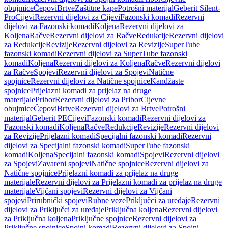
obujmice
Čepovi
Brtve
Zaštitne kape
Potrošni materijal
Geberit Silent-
Pro
Cijevi
Rezervni dijelovi za Cijevi
Fazonski komadi
Rezervni
dijelovi za Fazonski komadi
Koljena
Rezervni dijelovi za
Koljena
Račve
Rezervni dijelovi za Račve
Redukcije
Rezervni dijelovi
za Redukcije
Revizije
Rezervni dijelovi za Revizije
SuperTube
fazonski komadi
Rezervni dijelovi za SuperTube fazonski
komadi
Koljena
Rezervni dijelovi za Koljena
Račve
Rezervni dijelovi
za Račve
Spojevi
Rezervni dijelovi za Spojevi
Natične
spojnice
Rezervni dijelovi za Natične spojnice
Kandžaste
spojnice
Prijelazni komadi za prijelaz na druge
materijale
Pribor
Rezervni dijelovi za Pribor
Cijevne
obujmice
Čepovi
Brtve
Rezervni dijelovi za Brtve
Potrošni
materijal
Geberit PE
Cijevi
Fazonski komadi
Rezervni dijelovi za
Fazonski komadi
Koljena
Račve
Redukcije
Revizije
Rezervni dijelovi
za Revizije
Prijelazni komadi
Specijalni fazonski komadi
Rezervni
dijelovi za Specijalni fazonski komadi
SuperTube fazonski
komadi
Koljena
Specijalni fazonski komadi
Spojevi
Rezervni dijelovi
za Spojevi
Zavareni spojevi
Natične spojnice
Rezervni dijelovi za
Natične spojnice
Prijelazni komadi za prijelaz na druge
materijale
Rezervni dijelovi za Prijelazni komadi za prijelaz na druge
materijale
Vijčani spojevi
Rezervni dijelovi za Vijčani
spojevi
Prirubnički spojevi
Rubne veze
Priključci za uređaje
Rezervni
dijelovi za Priključci za uređaje
Priključna koljena
Rezervni dijelovi
za Priključna koljena
Priključne spojnice
Rezervni dijelovi za
Priključne spojnice
Spojni komadi
Rezervni dijelovi za Spojni