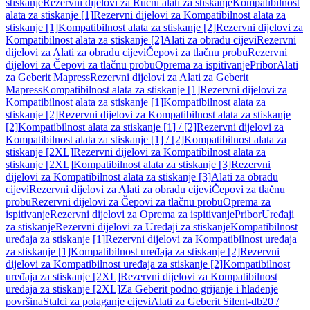
stiskanje
Rezervni dijelovi za Ručni alati za stiskanje
Kompatibilnost
alata za stiskanje [1]
Rezervni dijelovi za Kompatibilnost alata za
stiskanje [1]
Kompatibilnost alata za stiskanje [2]
Rezervni dijelovi za
Kompatibilnost alata za stiskanje [2]
Alati za obradu cijevi
Rezervni
dijelovi za Alati za obradu cijevi
Čepovi za tlačnu probu
Rezervni
dijelovi za Čepovi za tlačnu probu
Oprema za ispitivanje
Pribor
Alati
za Geberit Mapress
Rezervni dijelovi za Alati za Geberit
Mapress
Kompatibilnost alata za stiskanje [1]
Rezervni dijelovi za
Kompatibilnost alata za stiskanje [1]
Kompatibilnost alata za
stiskanje [2]
Rezervni dijelovi za Kompatibilnost alata za stiskanje
[2]
Kompatibilnost alata za stiskanje [1] / [2]
Rezervni dijelovi za
Kompatibilnost alata za stiskanje [1] / [2]
Kompatibilnost alata za
stiskanje [2XL]
Rezervni dijelovi za Kompatibilnost alata za
stiskanje [2XL]
Kompatibilnost alata za stiskanje [3]
Rezervni
dijelovi za Kompatibilnost alata za stiskanje [3]
Alati za obradu
cijevi
Rezervni dijelovi za Alati za obradu cijevi
Čepovi za tlačnu
probu
Rezervni dijelovi za Čepovi za tlačnu probu
Oprema za
ispitivanje
Rezervni dijelovi za Oprema za ispitivanje
Pribor
Uređaji
za stiskanje
Rezervni dijelovi za Uređaji za stiskanje
Kompatibilnost
uređaja za stiskanje [1]
Rezervni dijelovi za Kompatibilnost uređaja
za stiskanje [1]
Kompatibilnost uređaja za stiskanje [2]
Rezervni
dijelovi za Kompatibilnost uređaja za stiskanje [2]
Kompatibilnost
uređaja za stiskanje [2XL]
Rezervni dijelovi za Kompatibilnost
uređaja za stiskanje [2XL]
Za Geberit podno grijanje i hlađenje
površina
Stalci za polaganje cijevi
Alati za Geberit Silent-db20 /