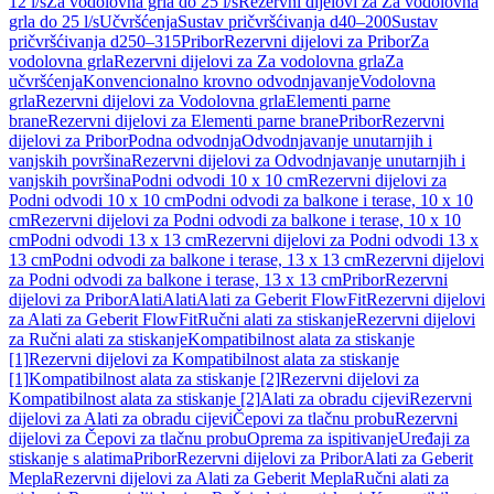
12 l/s
Za vodolovna grla do 25 l/s
Rezervni dijelovi za Za vodolovna
grla do 25 l/s
Učvršćenja
Sustav pričvršćivanja d40–200
Sustav
pričvršćivanja d250–315
Pribor
Rezervni dijelovi za Pribor
Za
vodolovna grla
Rezervni dijelovi za Za vodolovna grla
Za
učvršćenja
Konvencionalno krovno odvodnjavanje
Vodolovna
grla
Rezervni dijelovi za Vodolovna grla
Elementi parne
brane
Rezervni dijelovi za Elementi parne brane
Pribor
Rezervni
dijelovi za Pribor
Podna odvodnja
Odvodnjavanje unutarnjih i
vanjskih površina
Rezervni dijelovi za Odvodnjavanje unutarnjih i
vanjskih površina
Podni odvodi 10 x 10 cm
Rezervni dijelovi za
Podni odvodi 10 x 10 cm
Podni odvodi za balkone i terase, 10 x 10
cm
Rezervni dijelovi za Podni odvodi za balkone i terase, 10 x 10
cm
Podni odvodi 13 x 13 cm
Rezervni dijelovi za Podni odvodi 13 x
13 cm
Podni odvodi za balkone i terase, 13 x 13 cm
Rezervni dijelovi
za Podni odvodi za balkone i terase, 13 x 13 cm
Pribor
Rezervni
dijelovi za Pribor
Alati
Alati
Alati za Geberit FlowFit
Rezervni dijelovi
za Alati za Geberit FlowFit
Ručni alati za stiskanje
Rezervni dijelovi
za Ručni alati za stiskanje
Kompatibilnost alata za stiskanje
[1]
Rezervni dijelovi za Kompatibilnost alata za stiskanje
[1]
Kompatibilnost alata za stiskanje [2]
Rezervni dijelovi za
Kompatibilnost alata za stiskanje [2]
Alati za obradu cijevi
Rezervni
dijelovi za Alati za obradu cijevi
Čepovi za tlačnu probu
Rezervni
dijelovi za Čepovi za tlačnu probu
Oprema za ispitivanje
Uređaji za
stiskanje s alatima
Pribor
Rezervni dijelovi za Pribor
Alati za Geberit
Mepla
Rezervni dijelovi za Alati za Geberit Mepla
Ručni alati za