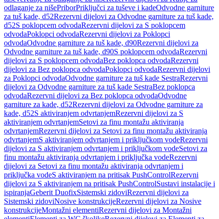
odlaganje za niše
Pribor
Priključci za tuševe i kade
Odvodne garniture
za tuš kade, d52
Rezervni dijelovi za Odvodne garniture za tuš kade,
d52
S poklopcem odvoda
Rezervni dijelovi za S poklopcem
odvoda
Poklopci odvoda
Rezervni dijelovi za Poklopci
odvoda
Odvodne garniture za tuš kade, d90
Rezervni dijelovi za
Odvodne garniture za tuš kade, d90
S poklopcem odvoda
Rezervni
dijelovi za S poklopcem odvoda
Bez poklopca odvoda
Rezervni
dijelovi za Bez poklopca odvoda
Poklopci odvoda
Rezervni dijelovi
za Poklopci odvoda
Odvodne garniture za tuš kade Sestra
Rezervni
dijelovi za Odvodne garniture za tuš kade Sestra
Bez poklopca
odvoda
Rezervni dijelovi za Bez poklopca odvoda
Odvodne
garniture za kade, d52
Rezervni dijelovi za Odvodne garniture za
kade, d52
S aktiviranjem odvrtanjem
Rezervni dijelovi za S
aktiviranjem odvrtanjem
Setovi za finu montažu aktiviranja
odvrtanjem
Rezervni dijelovi za Setovi za finu montažu aktiviranja
odvrtanjem
S aktiviranjem odvrtanjem i priključkom vode
Rezervni
dijelovi za S aktiviranjem odvrtanjem i priključkom vode
Setovi za
finu montažu aktiviranja odvrtanjem i priključka vode
Rezervni
dijelovi za Setovi za finu montažu aktiviranja odvrtanjem i
priključka vode
S aktiviranjem na pritisak PushControl
Rezervni
dijelovi za S aktiviranjem na pritisak PushControl
Sustavi instalacije i
ispiranja
Geberit Duofix
Sistemski zidovi
Rezervni dijelovi za
Sistemski zidovi
Nosive konstrukcije
Rezervni dijelovi za Nosive
konstrukcije
Montažni elementi
Rezervni dijelovi za Montažni
elementi
Elementi za WC školjke
Rezervni dijelovi za Elementi za