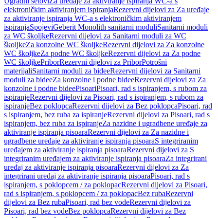
Ugradni setovi
Za uređaje za aktiviranje ispiranja WC-a s
elektroničkim aktiviranjem ispiranja
Rezervni dijelovi za Za uređaje
za aktiviranje ispiranja WC-a s elektroničkim aktiviranjem
ispiranja
Spojevi
Geberit Monolith sanitarni moduli
Sanitarni moduli
za WC školjke
Rezervni dijelovi za Sanitarni moduli za WC
školjke
Za konzolne WC školjke
Rezervni dijelovi za Za konzolne
WC školjke
Za podne WC školjke
Rezervni dijelovi za Za podne
WC školjke
Pribor
Rezervni dijelovi za Pribor
Potrošni
materijali
Sanitarni moduli za bidee
Rezervni dijelovi za Sanitarni
moduli za bidee
Za konzolne i podne bidee
Rezervni dijelovi za Za
konzolne i podne bidee
Pisoari
Pisoari, rad s ispiranjem, s rubom za
ispiranje
Rezervni dijelovi za Pisoari, rad s ispiranjem, s rubom za
ispiranje
Bez poklopca
Rezervni dijelovi za Bez poklopca
Pisoari, rad
s ispiranjem, bez ruba za ispiranje
Rezervni dijelovi za Pisoari, rad s
ispiranjem, bez ruba za ispiranje
Za nazidne i ugradbene uređaje za
aktiviranje ispiranja pisoara
Rezervni dijelovi za Za nazidne i
ugradbene uređaje za aktiviranje ispiranja pisoara
S integriranim
uređajem za aktiviranje ispiranja pisoara
Rezervni dijelovi za S
integriranim uređajem za aktiviranje ispiranja pisoara
Za integrirani
uređaj za aktiviranje ispiranja pisoara
Rezervni dijelovi za Za
integrirani uređaj za aktiviranje ispiranja pisoara
Pisoari, rad s
ispiranjem, s poklopcem / za poklopac
Rezervni dijelovi za Pisoari,
rad s ispiranjem, s poklopcem / za poklopac
Bez ruba
Rezervni
dijelovi za Bez ruba
Pisoari, rad bez vode
Rezervni dijelovi za
Pisoari, rad bez vode
Bez poklopca
Rezervni dijelovi za Bez