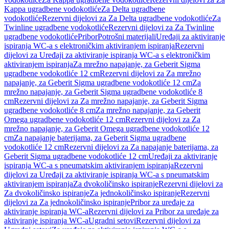
Kappa ugradbene vodokotliće
Za Delta ugradbene
vodokotliće
Rezervni dijelovi za Za Delta ugradbene vodokotliće
Za
Twinline ugradbene vodokotliće
Rezervni dijelovi za Za Twinline
ugradbene vodokotliće
Pribor
Potrošni materijali
Uređaji za aktiviranje
ispiranja WC-a s elektroničkim aktiviranjem ispiranja
Rezervni
dijelovi za Uređaji za aktiviranje ispiranja WC-a s elektroničkim
aktiviranjem ispiranja
Za mrežno napajanje, za Geberit Sigma
ugradbene vodokotliće 12 cm
Rezervni dijelovi za Za mrežno
napajanje, za Geberit Sigma ugradbene vodokotliće 12 cm
Za
mrežno napajanje, za Geberit Sigma ugradbene vodokotliće 8
cm
Rezervni dijelovi za Za mrežno napajanje, za Geberit Sigma
ugradbene vodokotliće 8 cm
Za mrežno napajanje, za Geberit
Omega ugradbene vodokotliće 12 cm
Rezervni dijelovi za Za
mrežno napajanje, za Geberit Omega ugradbene vodokotliće 12
cm
Za napajanje baterijama, za Geberit Sigma ugradbene
vodokotliće 12 cm
Rezervni dijelovi za Za napajanje baterijama, za
Geberit Sigma ugradbene vodokotliće 12 cm
Uređaji za aktiviranje
ispiranja WC-a s pneumatskim aktiviranjem ispiranja
Rezervni
dijelovi za Uređaji za aktiviranje ispiranja WC-a s pneumatskim
aktiviranjem ispiranja
Za dvokoličinsko ispiranje
Rezervni dijelovi za
Za dvokoličinsko ispiranje
Za jednokoličinsko ispiranje
Rezervni
dijelovi za Za jednokoličinsko ispiranje
Pribor za uređaje za
aktiviranje ispiranja WC-a
Rezervni dijelovi za Pribor za uređaje za
aktiviranje ispiranja WC-a
Ugradni setovi
Rezervni dijelovi za