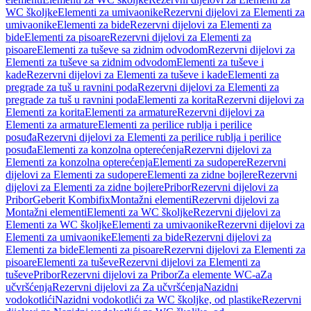
WC školjke
Elementi za umivaonike
Rezervni dijelovi za Elementi za
umivaonike
Elementi za bide
Rezervni dijelovi za Elementi za
bide
Elementi za pisoare
Rezervni dijelovi za Elementi za
pisoare
Elementi za tuševe sa zidnim odvodom
Rezervni dijelovi za
Elementi za tuševe sa zidnim odvodom
Elementi za tuševe i
kade
Rezervni dijelovi za Elementi za tuševe i kade
Elementi za
pregrade za tuš u ravnini poda
Rezervni dijelovi za Elementi za
pregrade za tuš u ravnini poda
Elementi za korita
Rezervni dijelovi za
Elementi za korita
Elementi za armature
Rezervni dijelovi za
Elementi za armature
Elementi za perilice rublja i perilice
posuđa
Rezervni dijelovi za Elementi za perilice rublja i perilice
posuđa
Elementi za konzolna opterećenja
Rezervni dijelovi za
Elementi za konzolna opterećenja
Elementi za sudopere
Rezervni
dijelovi za Elementi za sudopere
Elementi za zidne bojlere
Rezervni
dijelovi za Elementi za zidne bojlere
Pribor
Rezervni dijelovi za
Pribor
Geberit Kombifix
Montažni elementi
Rezervni dijelovi za
Montažni elementi
Elementi za WC školjke
Rezervni dijelovi za
Elementi za WC školjke
Elementi za umivaonike
Rezervni dijelovi za
Elementi za umivaonike
Elementi za bide
Rezervni dijelovi za
Elementi za bide
Elementi za pisoare
Rezervni dijelovi za Elementi za
pisoare
Elementi za tuševe
Rezervni dijelovi za Elementi za
tuševe
Pribor
Rezervni dijelovi za Pribor
Za elemente WC-a
Za
učvršćenja
Rezervni dijelovi za Za učvršćenja
Nazidni
vodokotlići
Nazidni vodokotlići za WC školjke, od plastike
Rezervni