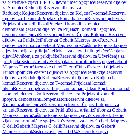
za Sistemske cijevi 1.4401
Cijevni umeci
Spojnice
Rezervni dijelovi
za Spojnice
Redukcije
Rezervni dijelovi za
Redukcije
Koljena
Rezervni dijelovi za Koljena
T-komadi
Rezervni
dijelovi za T-komadi
Prijelazni komadi, fiksni
Rezervni dijelovi za
Prijelazni komadi, fiksni
Prijelazni komadi i spojnice,
demontažni
Rezervni dijelovi za Prijelazni komadi i spojnice,
demontažni
Čepovi
Rezervni dijelovi za Čepovi
Priključci
Rezervni
dijelovi za Priključci
Pribor za Geberit Mapress inox
Rezervni
dijelovi za Pribor za Geberit Mapress inox
Zaštitne kape za krajeve
cijevi
Izolacije za priključke
Brtvila za cijevi i fitinge
Učvršćenja za
cijevi
Učvršćenja za priključke
Rezervni dijelovi za Učvršćenja za
priključke
Sistemske brtve
Set vijaka za prirubničke spojeve
Geberit
Mapress Therm
Sistemske cijevi Therm
Fitinzi
Rezervni dijelovi za
Fitinzi
Spojnice
Rezervni dijelovi za Spojnice
Redukcije
Rezervni
dijelovi za Redukcije
Koljena
Rezervni dijelovi za Koljena
T-
komadi
Rezervni dijelovi za T-komadi
Prijelazni komadi,
fiksni
Rezervni dijelovi za Prijelazni komadi, fiksni
Prijelazni komadi
i spojevi, demontažni
Rezervni dijelovi za Prijelazni komadi i
spojevi, demontažni
Kompenzatori
Rezervni dijelovi za
Kompenzatori
Čepovi
Rezervni dijelovi za Čepovi
Priključci za
grijanje
Rezervni dijelovi za Priključci za grijanje
Pribor za Geberit
Mapress Therm
Zaštitne kape za krajeve cijevi
Sistemske brtve
Set
vijaka za prirubničke spojeve
Učvršćenja za cijevi
Geberit Mapress
C-čelik
Geberit Mapress C-čelik
Rezervni dijelovi za Geberit
Mapress C-čelik
Sistemske cijevi 1.0034
Sistemske cijevi