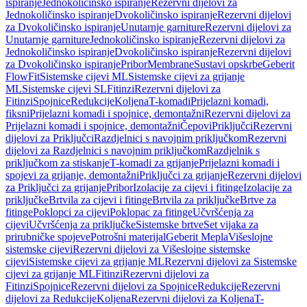
ispiranje
Jednokoličinsko ispiranje
Rezervni dijelovi za
Jednokoličinsko ispiranje
Dvokoličinsko ispiranje
Rezervni dijelovi
za Dvokoličinsko ispiranje
Unutarnje garniture
Rezervni dijelovi za
Unutarnje garniture
Jednokoličinsko ispiranje
Rezervni dijelovi za
Jednokoličinsko ispiranje
Dvokoličinsko ispiranje
Rezervni dijelovi
za Dvokoličinsko ispiranje
Pribor
Membrane
Sustavi opskrbe
Geberit
FlowFit
Sistemske cijevi ML
Sistemske cijevi za grijanje
ML
Sistemske cijevi SL
Fitinzi
Rezervni dijelovi za
Fitinzi
Spojnice
Redukcije
Koljena
T-komadi
Prijelazni komadi,
fiksni
Prijelazni komadi i spojnice, demontažni
Rezervni dijelovi za
Prijelazni komadi i spojnice, demontažni
Čepovi
Priključci
Rezervni
dijelovi za Priključci
Razdjelnici s navojnim priključkom
Rezervni
dijelovi za Razdjelnici s navojnim priključkom
Razdjelnik s
priključkom za stiskanje
T-komadi za grijanje
Prijelazni komadi i
spojevi za grijanje, demontažni
Priključci za grijanje
Rezervni dijelovi
za Priključci za grijanje
Pribor
Izolacije za cijevi i fitinge
Izolacije za
priključke
Brtvila za cijevi i fitinge
Brtvila za priključke
Brtve za
fitinge
Poklopci za cijevi
Poklopac za fitinge
Učvršćenja za
cijevi
Učvršćenja za priključke
Sistemske brtve
Set vijaka za
prirubničke spojeve
Potrošni materijal
Geberit Mepla
Višeslojne
sistemske cijevi
Rezervni dijelovi za Višeslojne sistemske
cijevi
Sistemske cijevi za grijanje ML
Rezervni dijelovi za Sistemske
cijevi za grijanje ML
Fitinzi
Rezervni dijelovi za
Fitinzi
Spojnice
Rezervni dijelovi za Spojnice
Redukcije
Rezervni
dijelovi za Redukcije
Koljena
Rezervni dijelovi za Koljena
T-