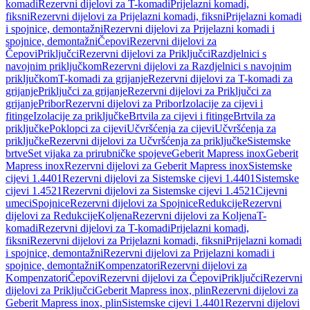
komadi
Rezervni dijelovi za T-komadi
Prijelazni komadi,
fiksni
Rezervni dijelovi za Prijelazni komadi, fiksni
Prijelazni komadi
i spojnice, demontažni
Rezervni dijelovi za Prijelazni komadi i
spojnice, demontažni
Čepovi
Rezervni dijelovi za
Čepovi
Priključci
Rezervni dijelovi za Priključci
Razdjelnici s
navojnim priključkom
Rezervni dijelovi za Razdjelnici s navojnim
priključkom
T-komadi za grijanje
Rezervni dijelovi za T-komadi za
grijanje
Priključci za grijanje
Rezervni dijelovi za Priključci za
grijanje
Pribor
Rezervni dijelovi za Pribor
Izolacije za cijevi i
fitinge
Izolacije za priključke
Brtvila za cijevi i fitinge
Brtvila za
priključke
Poklopci za cijevi
Učvršćenja za cijevi
Učvršćenja za
priključke
Rezervni dijelovi za Učvršćenja za priključke
Sistemske
brtve
Set vijaka za prirubničke spojeve
Geberit Mapress inox
Geberit
Mapress inox
Rezervni dijelovi za Geberit Mapress inox
Sistemske
cijevi 1.4401
Rezervni dijelovi za Sistemske cijevi 1.4401
Sistemske
cijevi 1.4521
Rezervni dijelovi za Sistemske cijevi 1.4521
Cijevni
umeci
Spojnice
Rezervni dijelovi za Spojnice
Redukcije
Rezervni
dijelovi za Redukcije
Koljena
Rezervni dijelovi za Koljena
T-
komadi
Rezervni dijelovi za T-komadi
Prijelazni komadi,
fiksni
Rezervni dijelovi za Prijelazni komadi, fiksni
Prijelazni komadi
i spojnice, demontažni
Rezervni dijelovi za Prijelazni komadi i
spojnice, demontažni
Kompenzatori
Rezervni dijelovi za
Kompenzatori
Čepovi
Rezervni dijelovi za Čepovi
Priključci
Rezervni
dijelovi za Priključci
Geberit Mapress inox, plin
Rezervni dijelovi za
Geberit Mapress inox, plin
Sistemske cijevi 1.4401
Rezervni dijelovi