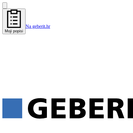
Na geberit.hr
Moji popisi