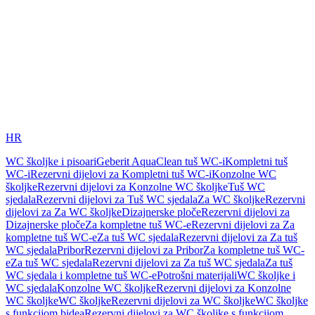
HR
WC školjke i pisoari
Geberit AquaClean tuš WC-i
Kompletni tuš
WC-i
Rezervni dijelovi za Kompletni tuš WC-i
Konzolne WC
školjke
Rezervni dijelovi za Konzolne WC školjke
Tuš WC
sjedala
Rezervni dijelovi za Tuš WC sjedala
Za WC školjke
Rezervni
dijelovi za Za WC školjke
Dizajnerske ploče
Rezervni dijelovi za
Dizajnerske ploče
Za kompletne tuš WC-e
Rezervni dijelovi za Za
kompletne tuš WC-e
Za tuš WC sjedala
Rezervni dijelovi za Za tuš
WC sjedala
Pribor
Rezervni dijelovi za Pribor
Za kompletne tuš WC-
e
Za tuš WC sjedala
Rezervni dijelovi za Za tuš WC sjedala
Za tuš
WC sjedala i kompletne tuš WC-e
Potrošni materijali
WC školjke i
WC sjedala
Konzolne WC školjke
Rezervni dijelovi za Konzolne
WC školjke
WC školjke
Rezervni dijelovi za WC školjke
WC školjke
s funkcijom bidea
Rezervni dijelovi za WC školjke s funkcijom