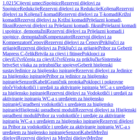
1.0215
Cijevni umeci
Spojnice
Rezervni dijelovi za
Spojnice
Redukcije
Rezervni dijelovi za Redukcije
Koljena
Rezervni
dijelovi za Koljena
T-komadi
Rezervni dijelovi za T-komadi
Križni
komadi
Rezervni dijelovi za Križni komadi
Prijelazni komadi,
fiksni
Rezervni dijelovi za Prijelazni komadi, fiksni
Prijelazni komadi
i spojnice, demontažni
Rezervni dijelovi za Prijelazni komadi i
spojnice, demontažni
Kompenzatori
Rezervni dijelovi za
Kompenzatori
Čepovi
Rezervni dijelovi za Čepovi
Priključci za
grijanje
Rezervni dijelovi za Priključci za grijanje
Pribor za Geberit
Mapress C-čelik
Brtvila za cijevi i fitinge
Poklopci za
cijevi
Učvršćenja za cijevi
Učvršćenja za priključke
Sistemske
brtve
Set vijaka za prirubničke spojeve
Geberit higijenski
sustav
Jedinice za higijensko ispiranje
Rezervni dijelovi za Jedinice
za higijensko ispiranje
Pribor za jedinice za higijensko
ispiranje
Senzori
Kabeli
Graničnik protoka
Poklopci i pokrovne
ploče
Vodokotlići i uređaji za aktiviranje ispiranja WC-a s uređajem
za higijensko ispiranje
Rezervni dijelovi za Vodokotlići i uređaji za
aktiviranje ispiranja WC-a s uređajem za higijensko
ispiranje
Ugradbeni vodokotlići s uređajem za higijensko
ispiranje
Higijenski ugradbeni moduli
Rezervni dijelovi za Higijenski
ugradbeni moduli
Pribor za vodokotliće i uređaje za aktiviranje
ispiranja WC-a s uređajem za higijensko ispiranje
Rezervni dijelovi
za Pribor za vodokotliće i uređaje za aktiviranje ispiranja WC-a s
uređajem za higijensko ispiranje
Senzori
Kabeli
Mrežni
dijelovi
Rezervni dijelovi za Mrežni dijelovi
Mrežne