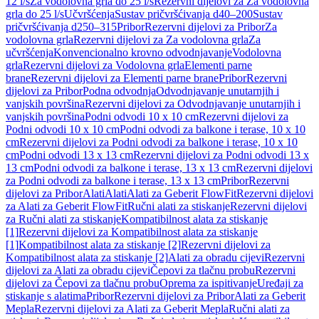
12 l/s
Za vodolovna grla do 25 l/s
Rezervni dijelovi za Za vodolovna
grla do 25 l/s
Učvršćenja
Sustav pričvršćivanja d40–200
Sustav
pričvršćivanja d250–315
Pribor
Rezervni dijelovi za Pribor
Za
vodolovna grla
Rezervni dijelovi za Za vodolovna grla
Za
učvršćenja
Konvencionalno krovno odvodnjavanje
Vodolovna
grla
Rezervni dijelovi za Vodolovna grla
Elementi parne
brane
Rezervni dijelovi za Elementi parne brane
Pribor
Rezervni
dijelovi za Pribor
Podna odvodnja
Odvodnjavanje unutarnjih i
vanjskih površina
Rezervni dijelovi za Odvodnjavanje unutarnjih i
vanjskih površina
Podni odvodi 10 x 10 cm
Rezervni dijelovi za
Podni odvodi 10 x 10 cm
Podni odvodi za balkone i terase, 10 x 10
cm
Rezervni dijelovi za Podni odvodi za balkone i terase, 10 x 10
cm
Podni odvodi 13 x 13 cm
Rezervni dijelovi za Podni odvodi 13 x
13 cm
Podni odvodi za balkone i terase, 13 x 13 cm
Rezervni dijelovi
za Podni odvodi za balkone i terase, 13 x 13 cm
Pribor
Rezervni
dijelovi za Pribor
Alati
Alati
Alati za Geberit FlowFit
Rezervni dijelovi
za Alati za Geberit FlowFit
Ručni alati za stiskanje
Rezervni dijelovi
za Ručni alati za stiskanje
Kompatibilnost alata za stiskanje
[1]
Rezervni dijelovi za Kompatibilnost alata za stiskanje
[1]
Kompatibilnost alata za stiskanje [2]
Rezervni dijelovi za
Kompatibilnost alata za stiskanje [2]
Alati za obradu cijevi
Rezervni
dijelovi za Alati za obradu cijevi
Čepovi za tlačnu probu
Rezervni
dijelovi za Čepovi za tlačnu probu
Oprema za ispitivanje
Uređaji za
stiskanje s alatima
Pribor
Rezervni dijelovi za Pribor
Alati za Geberit
Mepla
Rezervni dijelovi za Alati za Geberit Mepla
Ručni alati za