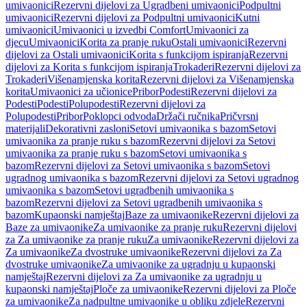
umivaonici
Rezervni dijelovi za Ugradbeni umivaonici
Podpultni
umivaonici
Rezervni dijelovi za Podpultni umivaonici
Kutni
umivaonici
Umivaonici u izvedbi Comfort
Umivaonici za
djecu
Umivaonici
Korita za pranje ruku
Ostali umivaonici
Rezervni
dijelovi za Ostali umivaonici
Korita s funkcijom ispiranja
Rezervni
dijelovi za Korita s funkcijom ispiranja
Trokaderi
Rezervni dijelovi za
Trokaderi
Višenamjenska korita
Rezervni dijelovi za Višenamjenska
korita
Umivaonici za učionice
Pribor
Podesti
Rezervni dijelovi za
Podesti
Podesti
Polupodesti
Rezervni dijelovi za
Polupodesti
Pribor
Poklopci odvoda
Držači ručnika
Pričvrsni
materijali
Dekorativni zasloni
Setovi umivaonika s bazom
Setovi
umivaonika za pranje ruku s bazom
Rezervni dijelovi za Setovi
umivaonika za pranje ruku s bazom
Setovi umivaonika s
bazom
Rezervni dijelovi za Setovi umivaonika s bazom
Setovi
ugradnog umivaonika s bazom
Rezervni dijelovi za Setovi ugradnog
umivaonika s bazom
Setovi ugradbenih umivaonika s
bazom
Rezervni dijelovi za Setovi ugradbenih umivaonika s
bazom
Kupaonski namještaj
Baze za umivaonike
Rezervni dijelovi za
Baze za umivaonike
Za umivaonike za pranje ruku
Rezervni dijelovi
za Za umivaonike za pranje ruku
Za umivaonike
Rezervni dijelovi za
Za umivaonike
Za dvostruke umivaonike
Rezervni dijelovi za Za
dvostruke umivaonike
Za umivaonike za ugradnju u kupaonski
namještaj
Rezervni dijelovi za Za umivaonike za ugradnju u
kupaonski namještaj
Ploče za umivaonike
Rezervni dijelovi za Ploče
za umivaonike
Za nadpultne umivaonike u obliku zdjele
Rezervni