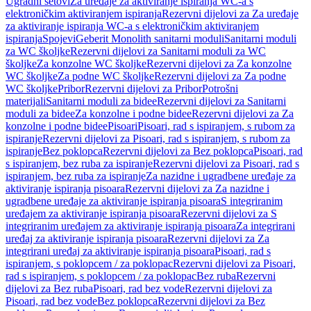
Ugradni setovi
Za uređaje za aktiviranje ispiranja WC-a s
elektroničkim aktiviranjem ispiranja
Rezervni dijelovi za Za uređaje
za aktiviranje ispiranja WC-a s elektroničkim aktiviranjem
ispiranja
Spojevi
Geberit Monolith sanitarni moduli
Sanitarni moduli
za WC školjke
Rezervni dijelovi za Sanitarni moduli za WC
školjke
Za konzolne WC školjke
Rezervni dijelovi za Za konzolne
WC školjke
Za podne WC školjke
Rezervni dijelovi za Za podne
WC školjke
Pribor
Rezervni dijelovi za Pribor
Potrošni
materijali
Sanitarni moduli za bidee
Rezervni dijelovi za Sanitarni
moduli za bidee
Za konzolne i podne bidee
Rezervni dijelovi za Za
konzolne i podne bidee
Pisoari
Pisoari, rad s ispiranjem, s rubom za
ispiranje
Rezervni dijelovi za Pisoari, rad s ispiranjem, s rubom za
ispiranje
Bez poklopca
Rezervni dijelovi za Bez poklopca
Pisoari, rad
s ispiranjem, bez ruba za ispiranje
Rezervni dijelovi za Pisoari, rad s
ispiranjem, bez ruba za ispiranje
Za nazidne i ugradbene uređaje za
aktiviranje ispiranja pisoara
Rezervni dijelovi za Za nazidne i
ugradbene uređaje za aktiviranje ispiranja pisoara
S integriranim
uređajem za aktiviranje ispiranja pisoara
Rezervni dijelovi za S
integriranim uređajem za aktiviranje ispiranja pisoara
Za integrirani
uređaj za aktiviranje ispiranja pisoara
Rezervni dijelovi za Za
integrirani uređaj za aktiviranje ispiranja pisoara
Pisoari, rad s
ispiranjem, s poklopcem / za poklopac
Rezervni dijelovi za Pisoari,
rad s ispiranjem, s poklopcem / za poklopac
Bez ruba
Rezervni
dijelovi za Bez ruba
Pisoari, rad bez vode
Rezervni dijelovi za
Pisoari, rad bez vode
Bez poklopca
Rezervni dijelovi za Bez