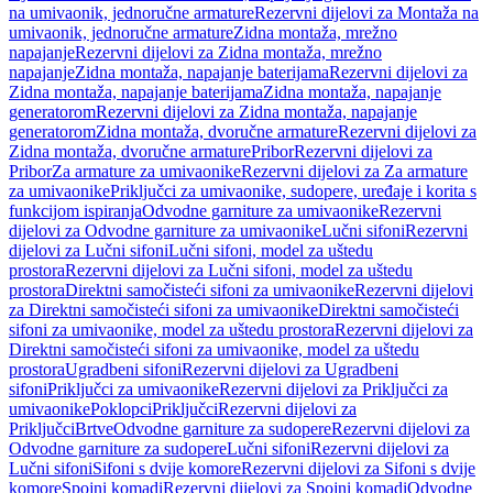
na umivaonik, jednoručne armature
Rezervni dijelovi za Montaža na
umivaonik, jednoručne armature
Zidna montaža, mrežno
napajanje
Rezervni dijelovi za Zidna montaža, mrežno
napajanje
Zidna montaža, napajanje baterijama
Rezervni dijelovi za
Zidna montaža, napajanje baterijama
Zidna montaža, napajanje
generatorom
Rezervni dijelovi za Zidna montaža, napajanje
generatorom
Zidna montaža, dvoručne armature
Rezervni dijelovi za
Zidna montaža, dvoručne armature
Pribor
Rezervni dijelovi za
Pribor
Za armature za umivaonike
Rezervni dijelovi za Za armature
za umivaonike
Priključci za umivaonike, sudopere, uređaje i korita s
funkcijom ispiranja
Odvodne garniture za umivaonike
Rezervni
dijelovi za Odvodne garniture za umivaonike
Lučni sifoni
Rezervni
dijelovi za Lučni sifoni
Lučni sifoni, model za uštedu
prostora
Rezervni dijelovi za Lučni sifoni, model za uštedu
prostora
Direktni samočisteći sifoni za umivaonike
Rezervni dijelovi
za Direktni samočisteći sifoni za umivaonike
Direktni samočisteći
sifoni za umivaonike, model za uštedu prostora
Rezervni dijelovi za
Direktni samočisteći sifoni za umivaonike, model za uštedu
prostora
Ugradbeni sifoni
Rezervni dijelovi za Ugradbeni
sifoni
Priključci za umivaonike
Rezervni dijelovi za Priključci za
umivaonike
Poklopci
Priključci
Rezervni dijelovi za
Priključci
Brtve
Odvodne garniture za sudopere
Rezervni dijelovi za
Odvodne garniture za sudopere
Lučni sifoni
Rezervni dijelovi za
Lučni sifoni
Sifoni s dvije komore
Rezervni dijelovi za Sifoni s dvije
komore
Spojni komadi
Rezervni dijelovi za Spojni komadi
Odvodne