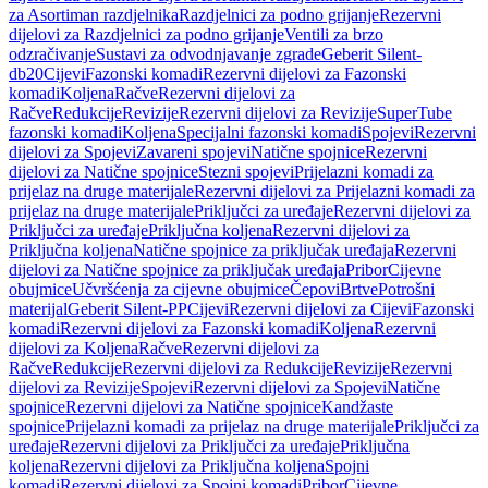
za Asortiman razdjelnika
Razdjelnici za podno grijanje
Rezervni
dijelovi za Razdjelnici za podno grijanje
Ventili za brzo
odzračivanje
Sustavi za odvodnjavanje zgrade
Geberit Silent-
db20
Cijevi
Fazonski komadi
Rezervni dijelovi za Fazonski
komadi
Koljena
Račve
Rezervni dijelovi za
Račve
Redukcije
Revizije
Rezervni dijelovi za Revizije
SuperTube
fazonski komadi
Koljena
Specijalni fazonski komadi
Spojevi
Rezervni
dijelovi za Spojevi
Zavareni spojevi
Natične spojnice
Rezervni
dijelovi za Natične spojnice
Stezni spojevi
Prijelazni komadi za
prijelaz na druge materijale
Rezervni dijelovi za Prijelazni komadi za
prijelaz na druge materijale
Priključci za uređaje
Rezervni dijelovi za
Priključci za uređaje
Priključna koljena
Rezervni dijelovi za
Priključna koljena
Natične spojnice za priključak uređaja
Rezervni
dijelovi za Natične spojnice za priključak uređaja
Pribor
Cijevne
obujmice
Učvršćenja za cijevne obujmice
Čepovi
Brtve
Potrošni
materijal
Geberit Silent-PP
Cijevi
Rezervni dijelovi za Cijevi
Fazonski
komadi
Rezervni dijelovi za Fazonski komadi
Koljena
Rezervni
dijelovi za Koljena
Račve
Rezervni dijelovi za
Račve
Redukcije
Rezervni dijelovi za Redukcije
Revizije
Rezervni
dijelovi za Revizije
Spojevi
Rezervni dijelovi za Spojevi
Natične
spojnice
Rezervni dijelovi za Natične spojnice
Kandžaste
spojnice
Prijelazni komadi za prijelaz na druge materijale
Priključci za
uređaje
Rezervni dijelovi za Priključci za uređaje
Priključna
koljena
Rezervni dijelovi za Priključna koljena
Spojni
komadi
Rezervni dijelovi za Spojni komadi
Pribor
Cijevne