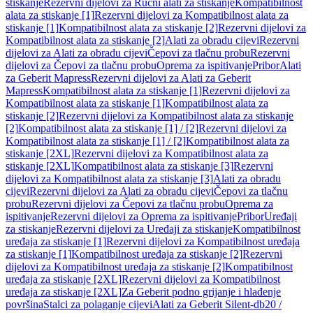
stiskanje
Rezervni dijelovi za Ručni alati za stiskanje
Kompatibilnost
alata za stiskanje [1]
Rezervni dijelovi za Kompatibilnost alata za
stiskanje [1]
Kompatibilnost alata za stiskanje [2]
Rezervni dijelovi za
Kompatibilnost alata za stiskanje [2]
Alati za obradu cijevi
Rezervni
dijelovi za Alati za obradu cijevi
Čepovi za tlačnu probu
Rezervni
dijelovi za Čepovi za tlačnu probu
Oprema za ispitivanje
Pribor
Alati
za Geberit Mapress
Rezervni dijelovi za Alati za Geberit
Mapress
Kompatibilnost alata za stiskanje [1]
Rezervni dijelovi za
Kompatibilnost alata za stiskanje [1]
Kompatibilnost alata za
stiskanje [2]
Rezervni dijelovi za Kompatibilnost alata za stiskanje
[2]
Kompatibilnost alata za stiskanje [1] / [2]
Rezervni dijelovi za
Kompatibilnost alata za stiskanje [1] / [2]
Kompatibilnost alata za
stiskanje [2XL]
Rezervni dijelovi za Kompatibilnost alata za
stiskanje [2XL]
Kompatibilnost alata za stiskanje [3]
Rezervni
dijelovi za Kompatibilnost alata za stiskanje [3]
Alati za obradu
cijevi
Rezervni dijelovi za Alati za obradu cijevi
Čepovi za tlačnu
probu
Rezervni dijelovi za Čepovi za tlačnu probu
Oprema za
ispitivanje
Rezervni dijelovi za Oprema za ispitivanje
Pribor
Uređaji
za stiskanje
Rezervni dijelovi za Uređaji za stiskanje
Kompatibilnost
uređaja za stiskanje [1]
Rezervni dijelovi za Kompatibilnost uređaja
za stiskanje [1]
Kompatibilnost uređaja za stiskanje [2]
Rezervni
dijelovi za Kompatibilnost uređaja za stiskanje [2]
Kompatibilnost
uređaja za stiskanje [2XL]
Rezervni dijelovi za Kompatibilnost
uređaja za stiskanje [2XL]
Za Geberit podno grijanje i hlađenje
površina
Stalci za polaganje cijevi
Alati za Geberit Silent-db20 /