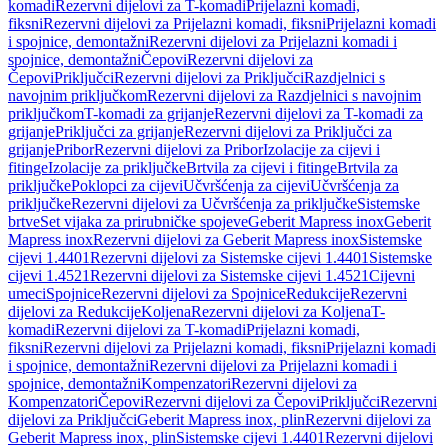
komadi
Rezervni dijelovi za T-komadi
Prijelazni komadi,
fiksni
Rezervni dijelovi za Prijelazni komadi, fiksni
Prijelazni komadi
i spojnice, demontažni
Rezervni dijelovi za Prijelazni komadi i
spojnice, demontažni
Čepovi
Rezervni dijelovi za
Čepovi
Priključci
Rezervni dijelovi za Priključci
Razdjelnici s
navojnim priključkom
Rezervni dijelovi za Razdjelnici s navojnim
priključkom
T-komadi za grijanje
Rezervni dijelovi za T-komadi za
grijanje
Priključci za grijanje
Rezervni dijelovi za Priključci za
grijanje
Pribor
Rezervni dijelovi za Pribor
Izolacije za cijevi i
fitinge
Izolacije za priključke
Brtvila za cijevi i fitinge
Brtvila za
priključke
Poklopci za cijevi
Učvršćenja za cijevi
Učvršćenja za
priključke
Rezervni dijelovi za Učvršćenja za priključke
Sistemske
brtve
Set vijaka za prirubničke spojeve
Geberit Mapress inox
Geberit
Mapress inox
Rezervni dijelovi za Geberit Mapress inox
Sistemske
cijevi 1.4401
Rezervni dijelovi za Sistemske cijevi 1.4401
Sistemske
cijevi 1.4521
Rezervni dijelovi za Sistemske cijevi 1.4521
Cijevni
umeci
Spojnice
Rezervni dijelovi za Spojnice
Redukcije
Rezervni
dijelovi za Redukcije
Koljena
Rezervni dijelovi za Koljena
T-
komadi
Rezervni dijelovi za T-komadi
Prijelazni komadi,
fiksni
Rezervni dijelovi za Prijelazni komadi, fiksni
Prijelazni komadi
i spojnice, demontažni
Rezervni dijelovi za Prijelazni komadi i
spojnice, demontažni
Kompenzatori
Rezervni dijelovi za
Kompenzatori
Čepovi
Rezervni dijelovi za Čepovi
Priključci
Rezervni
dijelovi za Priključci
Geberit Mapress inox, plin
Rezervni dijelovi za
Geberit Mapress inox, plin
Sistemske cijevi 1.4401
Rezervni dijelovi