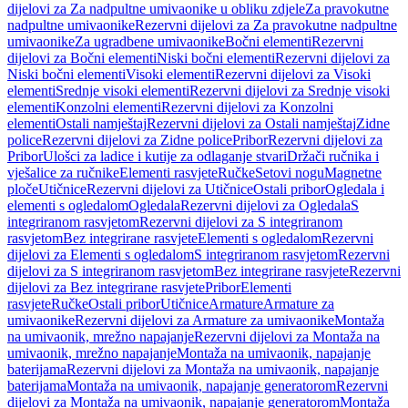
dijelovi za Za nadpultne umivaonike u obliku zdjele
Za pravokutne
nadpultne umivaonike
Rezervni dijelovi za Za pravokutne nadpultne
umivaonike
Za ugradbene umivaonike
Bočni elementi
Rezervni
dijelovi za Bočni elementi
Niski bočni elementi
Rezervni dijelovi za
Niski bočni elementi
Visoki elementi
Rezervni dijelovi za Visoki
elementi
Srednje visoki elementi
Rezervni dijelovi za Srednje visoki
elementi
Konzolni elementi
Rezervni dijelovi za Konzolni
elementi
Ostali namještaj
Rezervni dijelovi za Ostali namještaj
Zidne
police
Rezervni dijelovi za Zidne police
Pribor
Rezervni dijelovi za
Pribor
Ulošci za ladice i kutije za odlaganje stvari
Držači ručnika i
vješalice za ručnike
Elementi rasvjete
Ručke
Setovi nogu
Magnetne
ploče
Utičnice
Rezervni dijelovi za Utičnice
Ostali pribor
Ogledala i
elementi s ogledalom
Ogledala
Rezervni dijelovi za Ogledala
S
integriranom rasvjetom
Rezervni dijelovi za S integriranom
rasvjetom
Bez integrirane rasvjete
Elementi s ogledalom
Rezervni
dijelovi za Elementi s ogledalom
S integriranom rasvjetom
Rezervni
dijelovi za S integriranom rasvjetom
Bez integrirane rasvjete
Rezervni
dijelovi za Bez integrirane rasvjete
Pribor
Elementi
rasvjete
Ručke
Ostali pribor
Utičnice
Armature
Armature za
umivaonike
Rezervni dijelovi za Armature za umivaonike
Montaža
na umivaonik, mrežno napajanje
Rezervni dijelovi za Montaža na
umivaonik, mrežno napajanje
Montaža na umivaonik, napajanje
baterijama
Rezervni dijelovi za Montaža na umivaonik, napajanje
baterijama
Montaža na umivaonik, napajanje generatorom
Rezervni
dijelovi za Montaža na umivaonik, napajanje generatorom
Montaža