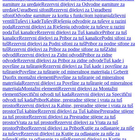
garniture za uređaje
Rezervni dijelovi za Odvodne garniture za
uređaje
Ugradbeni sifoni
Rezervni dijelovi za Ugradbeni
sifoni
Odvodne garniture za korita s funkcijom ispiranja
Izljevni
ventili
Tuševi i kade
Tuševi
Rješenja odvodnje za tuševe u razini
poda
Rezervni dijelovi za Rješenja odvodnje za tuševe u razini
poda
Tuš kanalice
Rezervni dijelovi za Tuš kanalice
Pribor za tuš
kanalice
Rezervni dijelovi za Pribor za tuš kanalice
Podni sifoni za
tuš
Rezervni dijelovi za Podni sifoni za tuš
Pribor za podne sifone za
tuš
Rezervni dijelovi za Pribor za podne sifone za tuš
Zidni
odvodi
Rezervni dijelovi za Zidni odvodi
Pribor za zidne
odvode
Rezervni dijelovi za Pribor za zidne odvode
Tuš kade i
površine za tuširanje
Rezervni dijelovi za Tuš kade i površine za
tuširanje
Površine za tuširanje od mineralnog materijala i Geberit
Duofix montažni elementi
Površine za tuširanje od mineralnog
materijala
Rezervni dijelovi za Površine za tuširanje od mineralnog
materijala
Montažni elementi
Rezervni dijelovi za Montažni
elementi
Specifični odvodi tuš kada
Rezervni dijelovi za Specifični
odvodi tuš kada
Pribor
Kabine, pregradne stijene i vrata za tuš
prostor
Rezervni dijelovi za Kabine, pregradne stijene i vrata za tuš
prostor
Tuš kabine
Rezervni dijelovi za Tuš kabine
Pregradne stijene
za tuš prostor
Rezervni dijelovi za Pregradne stijene za tuš
prostor
Vrata za tuš prostor
Rezervni dijelovi za Vrata za tuš
prostor
Pribor
Rezervni dijelovi za Pribor
Kutije za odlaganje za niše
za tuševe
Rezervni dijelovi za Kutije za odlaganje za niše za
tuševe
Kutije za odlaganje za niše
Rezervni dijelovi za Kutije za