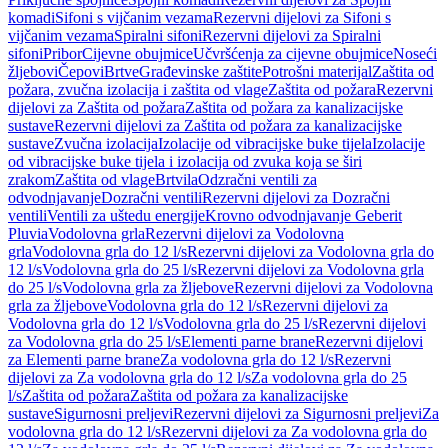
komadi
Sifoni s vijčanim vezama
Rezervni dijelovi za Sifoni s
vijčanim vezama
Spiralni sifoni
Rezervni dijelovi za Spiralni
sifoni
Pribor
Cijevne obujmice
Učvršćenja za cijevne obujmice
Noseći
žljebovi
Čepovi
Brtve
Građevinske zaštite
Potrošni materijal
Zaštita od
požara, zvučna izolacija i zaštita od vlage
Zaštita od požara
Rezervni
dijelovi za Zaštita od požara
Zaštita od požara za kanalizacijske
sustave
Rezervni dijelovi za Zaštita od požara za kanalizacijske
sustave
Zvučna izolacija
Izolacije od vibracijske buke tijela
Izolacije
od vibracijske buke tijela i izolacija od zvuka koja se širi
zrakom
Zaštita od vlage
Brtvila
Odzračni ventili za
odvodnjavanje
Dozračni ventili
Rezervni dijelovi za Dozračni
ventili
Ventili za uštedu energije
Krovno odvodnjavanje Geberit
Pluvia
Vodolovna grla
Rezervni dijelovi za Vodolovna
grla
Vodolovna grla do 12 l/s
Rezervni dijelovi za Vodolovna grla do
12 l/s
Vodolovna grla do 25 l/s
Rezervni dijelovi za Vodolovna grla
do 25 l/s
Vodolovna grla za žljebove
Rezervni dijelovi za Vodolovna
grla za žljebove
Vodolovna grla do 12 l/s
Rezervni dijelovi za
Vodolovna grla do 12 l/s
Vodolovna grla do 25 l/s
Rezervni dijelovi
za Vodolovna grla do 25 l/s
Elementi parne brane
Rezervni dijelovi
za Elementi parne brane
Za vodolovna grla do 12 l/s
Rezervni
dijelovi za Za vodolovna grla do 12 l/s
Za vodolovna grla do 25
l/s
Zaštita od požara
Zaštita od požara za kanalizacijske
sustave
Sigurnosni preljevi
Rezervni dijelovi za Sigurnosni preljevi
Za
vodolovna grla do 12 l/s
Rezervni dijelovi za Za vodolovna grla do