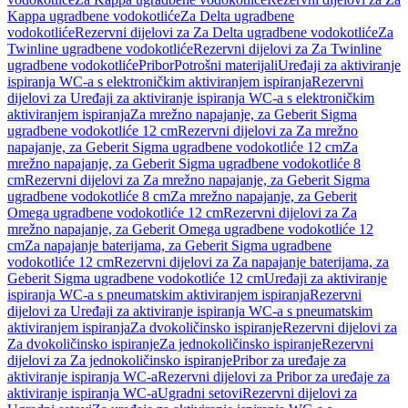
Kappa ugradbene vodokotliće
Za Delta ugradbene
vodokotliće
Rezervni dijelovi za Za Delta ugradbene vodokotliće
Za
Twinline ugradbene vodokotliće
Rezervni dijelovi za Za Twinline
ugradbene vodokotliće
Pribor
Potrošni materijali
Uređaji za aktiviranje
ispiranja WC-a s elektroničkim aktiviranjem ispiranja
Rezervni
dijelovi za Uređaji za aktiviranje ispiranja WC-a s elektroničkim
aktiviranjem ispiranja
Za mrežno napajanje, za Geberit Sigma
ugradbene vodokotliće 12 cm
Rezervni dijelovi za Za mrežno
napajanje, za Geberit Sigma ugradbene vodokotliće 12 cm
Za
mrežno napajanje, za Geberit Sigma ugradbene vodokotliće 8
cm
Rezervni dijelovi za Za mrežno napajanje, za Geberit Sigma
ugradbene vodokotliće 8 cm
Za mrežno napajanje, za Geberit
Omega ugradbene vodokotliće 12 cm
Rezervni dijelovi za Za
mrežno napajanje, za Geberit Omega ugradbene vodokotliće 12
cm
Za napajanje baterijama, za Geberit Sigma ugradbene
vodokotliće 12 cm
Rezervni dijelovi za Za napajanje baterijama, za
Geberit Sigma ugradbene vodokotliće 12 cm
Uređaji za aktiviranje
ispiranja WC-a s pneumatskim aktiviranjem ispiranja
Rezervni
dijelovi za Uređaji za aktiviranje ispiranja WC-a s pneumatskim
aktiviranjem ispiranja
Za dvokoličinsko ispiranje
Rezervni dijelovi za
Za dvokoličinsko ispiranje
Za jednokoličinsko ispiranje
Rezervni
dijelovi za Za jednokoličinsko ispiranje
Pribor za uređaje za
aktiviranje ispiranja WC-a
Rezervni dijelovi za Pribor za uređaje za
aktiviranje ispiranja WC-a
Ugradni setovi
Rezervni dijelovi za