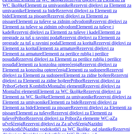
WC školjke
Elementi za umivaonike
Rezervni dijelovi za Elementi za
umivaonike
Elementi za bide
Rezervni dijelovi za Elementi za
bide
Elementi za pisoare
Rezervni dijelovi za Elementi za
pisoare
Elementi za tuševe sa zidnim odvodom
Rezervni dijelovi za
Elementi za tuševe sa zidnim odvodom
Elementi za tuševe i
kade
Rezervni dijelovi za Elementi za tuševe i kade
Elementi za
pregrade za tuš u ravnini poda
Rezervni dijelovi za Elementi za
pregrade za tuš u ravnini poda
Elementi za korita
Rezervni dijelovi za
Elementi za korita
Elementi za armature
Rezervni dijelovi za
Elementi za armature
Elementi za perilice rublja i perilice
posuđa
Rezervni dijelovi za Elementi za perilice rublja i perilice
posuđa
Elementi za konzolna opterećenja
Rezervni dijelovi za
Elementi za konzolna opterećenja
Elementi za sudopere
Rezervni
dijelovi za Elementi za sudopere
Elementi za zidne bojlere
Rezervni
dijelovi za Elementi za zidne bojlere
Pribor
Rezervni dijelovi za
Pribor
Geberit Kombifix
Montažni elementi
Rezervni dijelovi za
Montažni elementi
Elementi za WC školjke
Rezervni dijelovi za
Elementi za WC školjke
Elementi za umivaonike
Rezervni dijelovi za
Elementi za umivaonike
Elementi za bide
Rezervni dijelovi za
Elementi za bide
Elementi za pisoare
Rezervni dijelovi za Elementi za
pisoare
Elementi za tuševe
Rezervni dijelovi za Elementi za
tuševe
Pribor
Rezervni dijelovi za Pribor
Za elemente WC-a
Za
učvršćenja
Rezervni dijelovi za Za učvršćenja
Nazidni
vodokotlići
Nazidni vodokotlići za WC školjke, od plastike
Rezervni