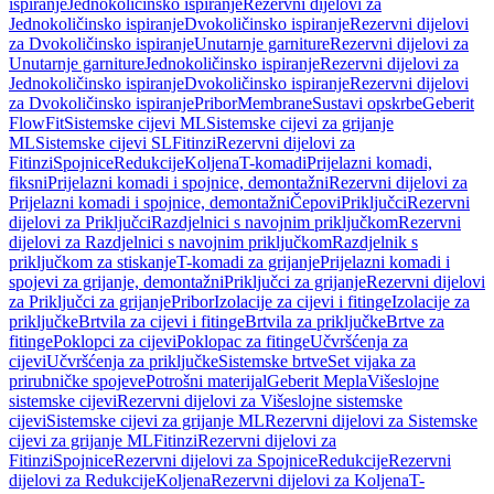
ispiranje
Jednokoličinsko ispiranje
Rezervni dijelovi za
Jednokoličinsko ispiranje
Dvokoličinsko ispiranje
Rezervni dijelovi
za Dvokoličinsko ispiranje
Unutarnje garniture
Rezervni dijelovi za
Unutarnje garniture
Jednokoličinsko ispiranje
Rezervni dijelovi za
Jednokoličinsko ispiranje
Dvokoličinsko ispiranje
Rezervni dijelovi
za Dvokoličinsko ispiranje
Pribor
Membrane
Sustavi opskrbe
Geberit
FlowFit
Sistemske cijevi ML
Sistemske cijevi za grijanje
ML
Sistemske cijevi SL
Fitinzi
Rezervni dijelovi za
Fitinzi
Spojnice
Redukcije
Koljena
T-komadi
Prijelazni komadi,
fiksni
Prijelazni komadi i spojnice, demontažni
Rezervni dijelovi za
Prijelazni komadi i spojnice, demontažni
Čepovi
Priključci
Rezervni
dijelovi za Priključci
Razdjelnici s navojnim priključkom
Rezervni
dijelovi za Razdjelnici s navojnim priključkom
Razdjelnik s
priključkom za stiskanje
T-komadi za grijanje
Prijelazni komadi i
spojevi za grijanje, demontažni
Priključci za grijanje
Rezervni dijelovi
za Priključci za grijanje
Pribor
Izolacije za cijevi i fitinge
Izolacije za
priključke
Brtvila za cijevi i fitinge
Brtvila za priključke
Brtve za
fitinge
Poklopci za cijevi
Poklopac za fitinge
Učvršćenja za
cijevi
Učvršćenja za priključke
Sistemske brtve
Set vijaka za
prirubničke spojeve
Potrošni materijal
Geberit Mepla
Višeslojne
sistemske cijevi
Rezervni dijelovi za Višeslojne sistemske
cijevi
Sistemske cijevi za grijanje ML
Rezervni dijelovi za Sistemske
cijevi za grijanje ML
Fitinzi
Rezervni dijelovi za
Fitinzi
Spojnice
Rezervni dijelovi za Spojnice
Redukcije
Rezervni
dijelovi za Redukcije
Koljena
Rezervni dijelovi za Koljena
T-