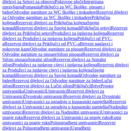
dijelovi za Setovi za obnovu
Pokrovne ploče
Integrirana
upravljanja
Pomagala
Priključci za WC školjke, pisoare i
bidee
Odvodne garniture za WC školjke i trokadere
Rezervni dijelovi
za Odvodne garniture za WC školjke i trokadere
Priključna
koljena
Rezervni dijelovi za Priključna koljena
Spojni
komadi
Rezervni dijelovi za Spojni komadi
Priključni setovi
Rezervni
dijelovi za Priključni setovi
Produžeci za isplavna koljena
Rezervni
dijelovi za Produžeci za isplavna koljena
Priključci od PVC-
a
Rezervni dijelovi za Priključci od PVC-a
Brtveni naglavci i
pokrovne kape
Odvodne garniture za pisoare
Rezervni dijelovi za
Odvodne garniture za pisoare
Sifoni pisoara
Rezervni dijelovi za
Sifoni pisoara
Spiralni sifoni
Rezervni dijelovi za Spiralni
sifoni
Produžeci za isplavne cijevi i isplavna koljena
Rezervni dijelovi
za Produžeci za isplavne cijevi i isplavna koljena
Spojni
komadi
Rezervni dijelovi za Spojni komadi
Odvodne garniture za
bidee
Rezervni dijelovi za Odvodne garniture za bidee
Lučni
sifoni
Rezervni dijelovi za Lučni sifoni
Priključci
Brtve
Prostor
umivaonika
Umivaonici
Umivaonici
Rezervni dijelovi za
Umivaonici
Dvostruki umivaonici
Rezervni dijelovi za Dvostruki
umivaonici
Umivaonici za ugradnju u kupaonski namještaj
Rezervni
dijelovi za Umivaonici za ugradnju u kupaonski namještaj
Nadpultni
umivaonici
Rezervni dijelovi za Nadpultni umivaonici
Umivaonici za
pranje ruku
Rezervni dijelovi za Umivaonici za pranje ruku
Kutni
umivaonici za pranje ruku
Poluugradbeni umivaonici
Rezervni
dijelovi za Poluugradbeni umivaonici
Ugradbeni