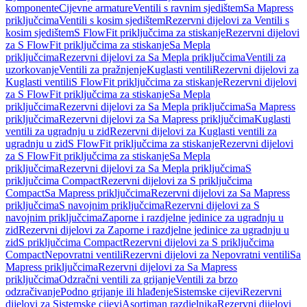
komponente
Cijevne armature
Ventili s ravnim sjedištem
Sa Mapress
priključcima
Ventili s kosim sjedištem
Rezervni dijelovi za Ventili s
kosim sjedištem
S FlowFit priključcima za stiskanje
Rezervni dijelovi
za S FlowFit priključcima za stiskanje
Sa Mepla
priključcima
Rezervni dijelovi za Sa Mepla priključcima
Ventili za
uzorkovanje
Ventili za pražnjenje
Kuglasti ventili
Rezervni dijelovi za
Kuglasti ventili
S FlowFit priključcima za stiskanje
Rezervni dijelovi
za S FlowFit priključcima za stiskanje
Sa Mepla
priključcima
Rezervni dijelovi za Sa Mepla priključcima
Sa Mapress
priključcima
Rezervni dijelovi za Sa Mapress priključcima
Kuglasti
ventili za ugradnju u zid
Rezervni dijelovi za Kuglasti ventili za
ugradnju u zid
S FlowFit priključcima za stiskanje
Rezervni dijelovi
za S FlowFit priključcima za stiskanje
Sa Mepla
priključcima
Rezervni dijelovi za Sa Mepla priključcima
S
priključcima Compact
Rezervni dijelovi za S priključcima
Compact
Sa Mapress priključcima
Rezervni dijelovi za Sa Mapress
priključcima
S navojnim priključcima
Rezervni dijelovi za S
navojnim priključcima
Zaporne i razdjelne jedinice za ugradnju u
zid
Rezervni dijelovi za Zaporne i razdjelne jedinice za ugradnju u
zid
S priključcima Compact
Rezervni dijelovi za S priključcima
Compact
Nepovratni ventili
Rezervni dijelovi za Nepovratni ventili
Sa
Mapress priključcima
Rezervni dijelovi za Sa Mapress
priključcima
Odzračni ventili za grijanje
Ventili za brzo
odzračivanje
Podno grijanje ili hlađenje
Sistemske cijevi
Rezervni
dijelovi za Sistemske cijevi
Asortiman razdjelnika
Rezervni dijelovi