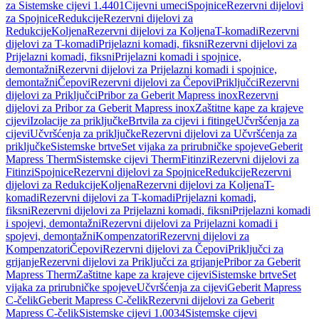
za Sistemske cijevi 1.4401
Cijevni umeci
Spojnice
Rezervni dijelovi
za Spojnice
Redukcije
Rezervni dijelovi za
Redukcije
Koljena
Rezervni dijelovi za Koljena
T-komadi
Rezervni
dijelovi za T-komadi
Prijelazni komadi, fiksni
Rezervni dijelovi za
Prijelazni komadi, fiksni
Prijelazni komadi i spojnice,
demontažni
Rezervni dijelovi za Prijelazni komadi i spojnice,
demontažni
Čepovi
Rezervni dijelovi za Čepovi
Priključci
Rezervni
dijelovi za Priključci
Pribor za Geberit Mapress inox
Rezervni
dijelovi za Pribor za Geberit Mapress inox
Zaštitne kape za krajeve
cijevi
Izolacije za priključke
Brtvila za cijevi i fitinge
Učvršćenja za
cijevi
Učvršćenja za priključke
Rezervni dijelovi za Učvršćenja za
priključke
Sistemske brtve
Set vijaka za prirubničke spojeve
Geberit
Mapress Therm
Sistemske cijevi Therm
Fitinzi
Rezervni dijelovi za
Fitinzi
Spojnice
Rezervni dijelovi za Spojnice
Redukcije
Rezervni
dijelovi za Redukcije
Koljena
Rezervni dijelovi za Koljena
T-
komadi
Rezervni dijelovi za T-komadi
Prijelazni komadi,
fiksni
Rezervni dijelovi za Prijelazni komadi, fiksni
Prijelazni komadi
i spojevi, demontažni
Rezervni dijelovi za Prijelazni komadi i
spojevi, demontažni
Kompenzatori
Rezervni dijelovi za
Kompenzatori
Čepovi
Rezervni dijelovi za Čepovi
Priključci za
grijanje
Rezervni dijelovi za Priključci za grijanje
Pribor za Geberit
Mapress Therm
Zaštitne kape za krajeve cijevi
Sistemske brtve
Set
vijaka za prirubničke spojeve
Učvršćenja za cijevi
Geberit Mapress
C-čelik
Geberit Mapress C-čelik
Rezervni dijelovi za Geberit
Mapress C-čelik
Sistemske cijevi 1.0034
Sistemske cijevi