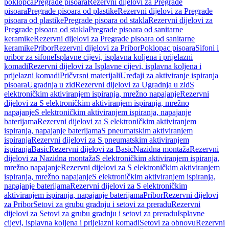
poklopca
Pregrade pisoara
Rezervni dijelovi za Pregrade
pisoara
Pregrade pisoara od plastike
Rezervni dijelovi za Pregrade
pisoara od plastike
Pregrade pisoara od stakla
Rezervni dijelovi za
Pregrade pisoara od stakla
Pregrade pisoara od sanitarne
keramike
Rezervni dijelovi za Pregrade pisoara od sanitarne
keramike
Pribor
Rezervni dijelovi za Pribor
Poklopac pisoara
Sifoni i
pribor za sifone
Isplavne cijevi, isplavna koljena i prijelazni
komadi
Rezervni dijelovi za Isplavne cijevi, isplavna koljena i
prijelazni komadi
Pričvrsni materijali
Uređaji za aktiviranje ispiranja
pisoara
Ugradnja u zid
Rezervni dijelovi za Ugradnja u zid
S
elektroničkim aktiviranjem ispiranja, mrežno napajanje
Rezervni
dijelovi za S elektroničkim aktiviranjem ispiranja, mrežno
napajanje
S elektroničkim aktiviranjem ispiranja, napajanje
baterijama
Rezervni dijelovi za S elektroničkim aktiviranjem
ispiranja, napajanje baterijama
S pneumatskim aktiviranjem
ispiranja
Rezervni dijelovi za S pneumatskim aktiviranjem
ispiranja
Basic
Rezervni dijelovi za Basic
Nazidna montaža
Rezervni
dijelovi za Nazidna montaža
S elektroničkim aktiviranjem ispiranja,
mrežno napajanje
Rezervni dijelovi za S elektroničkim aktiviranjem
ispiranja, mrežno napajanje
S elektroničkim aktiviranjem ispiranja,
napajanje baterijama
Rezervni dijelovi za S elektroničkim
aktiviranjem ispiranja, napajanje baterijama
Pribor
Rezervni dijelovi
za Pribor
Setovi za grubu gradnju i setovi za preradu
Rezervni
dijelovi za Setovi za grubu gradnju i setovi za preradu
Isplavne
cijevi, isplavna koljena i prijelazni komadi
Setovi za obnovu
Rezervni