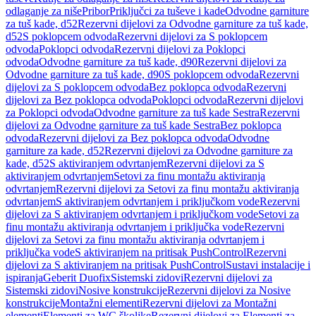
odlaganje za niše
Pribor
Priključci za tuševe i kade
Odvodne garniture
za tuš kade, d52
Rezervni dijelovi za Odvodne garniture za tuš kade,
d52
S poklopcem odvoda
Rezervni dijelovi za S poklopcem
odvoda
Poklopci odvoda
Rezervni dijelovi za Poklopci
odvoda
Odvodne garniture za tuš kade, d90
Rezervni dijelovi za
Odvodne garniture za tuš kade, d90
S poklopcem odvoda
Rezervni
dijelovi za S poklopcem odvoda
Bez poklopca odvoda
Rezervni
dijelovi za Bez poklopca odvoda
Poklopci odvoda
Rezervni dijelovi
za Poklopci odvoda
Odvodne garniture za tuš kade Sestra
Rezervni
dijelovi za Odvodne garniture za tuš kade Sestra
Bez poklopca
odvoda
Rezervni dijelovi za Bez poklopca odvoda
Odvodne
garniture za kade, d52
Rezervni dijelovi za Odvodne garniture za
kade, d52
S aktiviranjem odvrtanjem
Rezervni dijelovi za S
aktiviranjem odvrtanjem
Setovi za finu montažu aktiviranja
odvrtanjem
Rezervni dijelovi za Setovi za finu montažu aktiviranja
odvrtanjem
S aktiviranjem odvrtanjem i priključkom vode
Rezervni
dijelovi za S aktiviranjem odvrtanjem i priključkom vode
Setovi za
finu montažu aktiviranja odvrtanjem i priključka vode
Rezervni
dijelovi za Setovi za finu montažu aktiviranja odvrtanjem i
priključka vode
S aktiviranjem na pritisak PushControl
Rezervni
dijelovi za S aktiviranjem na pritisak PushControl
Sustavi instalacije i
ispiranja
Geberit Duofix
Sistemski zidovi
Rezervni dijelovi za
Sistemski zidovi
Nosive konstrukcije
Rezervni dijelovi za Nosive
konstrukcije
Montažni elementi
Rezervni dijelovi za Montažni
elementi
Elementi za WC školjke
Rezervni dijelovi za Elementi za