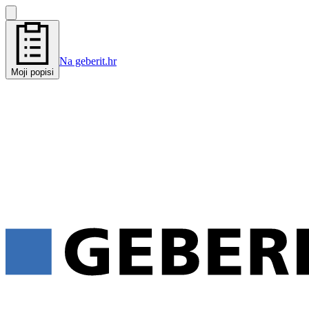
Na geberit.hr
Moji popisi