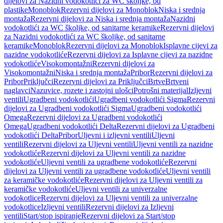
dijelovi za Nazidni vodokotlići za WC školjke, od
plastike
Monoblok
Rezervni dijelovi za Monoblok
Niska i srednja
montaža
Rezervni dijelovi za Niska i srednja montaža
Nazidni
vodokotlići za WC školjke, od sanitarne keramike
Rezervni dijelovi
za Nazidni vodokotlići za WC školjke, od sanitarne
keramike
Monoblok
Rezervni dijelovi za Monoblok
Isplavne cijevi za
nazidne vodokotliće
Rezervni dijelovi za Isplavne cijevi za nazidne
vodokotliće
Visokomontažni
Rezervni dijelovi za
Visokomontažni
Niska i srednja montaža
Pribor
Rezervni dijelovi za
Pribor
Priključci
Rezervni dijelovi za Priključci
Brtve
Brtveni
naglavci
Nazuvice, rozete i zastojni ulošci
Potrošni materijal
Izljevni
ventili
Ugradbeni vodokotlići
Ugradbeni vodokotlići Sigma
Rezervni
dijelovi za Ugradbeni vodokotlići Sigma
Ugradbeni vodokotlići
Omega
Rezervni dijelovi za Ugradbeni vodokotlići
Omega
Ugradbeni vodokotlići Delta
Rezervni dijelovi za Ugradbeni
vodokotlići Delta
Pribor
Uljevni i izljevni ventili
Uljevni
ventili
Rezervni dijelovi za Uljevni ventili
Uljevni ventili za nazidne
vodokotliće
Rezervni dijelovi za Uljevni ventili za nazidne
vodokotliće
Uljevni ventili za ugradbene vodokotliće
Rezervni
dijelovi za Uljevni ventili za ugradbene vodokotliće
Uljevni ventili
za keramičke vodokotliće
Rezervni dijelovi za Uljevni ventili za
keramičke vodokotliće
Uljevni ventili za univerzalne
vodokotlice
Rezervni dijelovi za Uljevni ventili za univerzalne
vodokotlice
Izljevni ventili
Rezervni dijelovi za Izljevni
ventili
Start/stop ispiranje
Rezervni dijelovi za Start/stop