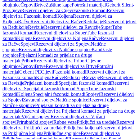
obujmice
Čepovi
Brtve
Zaštitne kape
Potrošni materijal
Geberit Silent-
Pro
Cijevi
Rezervni dijelovi za Cijevi
Fazonski komadi
Rezervni
dijelovi za Fazonski komadi
Koljena
Rezervni dijelovi za
Koljena
Račve
Rezervni dijelovi za Račve
Redukcije
Rezervni dijelovi
za Redukcije
Revizije
Rezervni dijelovi za Revizije
SuperTube
fazonski komadi
Rezervni dijelovi za SuperTube fazonski
komadi
Koljena
Rezervni dijelovi za Koljena
Račve
Rezervni dijelovi
za Račve
Spojevi
Rezervni dijelovi za Spojevi
Natične
spojnice
Rezervni dijelovi za Natične spojnice
Kandžaste
spojnice
Prijelazni komadi za prijelaz na druge
materijale
Pribor
Rezervni dijelovi za Pribor
Cijevne
obujmice
Čepovi
Brtve
Rezervni dijelovi za Brtve
Potrošni
materijal
Geberit PE
Cijevi
Fazonski komadi
Rezervni dijelovi za
Fazonski komadi
Koljena
Račve
Redukcije
Revizije
Rezervni dijelovi
za Revizije
Prijelazni komadi
Specijalni fazonski komadi
Rezervni
dijelovi za Specijalni fazonski komadi
SuperTube fazonski
komadi
Koljena
Specijalni fazonski komadi
Spojevi
Rezervni dijelovi
za Spojevi
Zavareni spojevi
Natične spojnice
Rezervni dijelovi za
Natične spojnice
Prijelazni komadi za prijelaz na druge
materijale
Rezervni dijelovi za Prijelazni komadi za prijelaz na druge
materijale
Vijčani spojevi
Rezervni dijelovi za Vijčani
spojevi
Prirubnički spojevi
Rubne veze
Priključci za uređaje
Rezervni
dijelovi za Priključci za uređaje
Priključna koljena
Rezervni dijelovi
za Priključna koljena
Priključne spojnice
Rezervni dijelovi za
Priključne spojnice
Spojni komadi
Rezervni dijelovi za Spojni