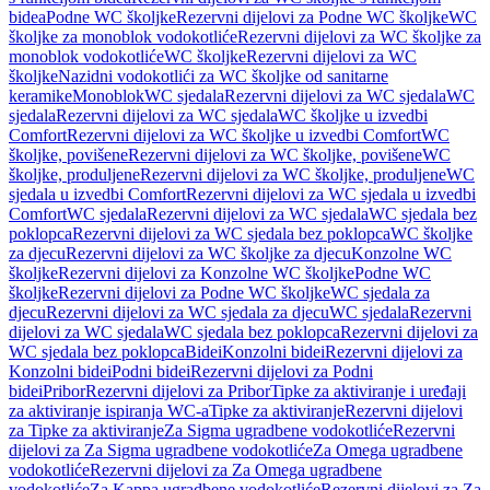
bidea
Podne WC školjke
Rezervni dijelovi za Podne WC školjke
WC
školjke za monoblok vodokotliće
Rezervni dijelovi za WC školjke za
monoblok vodokotliće
WC školjke
Rezervni dijelovi za WC
školjke
Nazidni vodokotlići za WC školjke od sanitarne
keramike
Monoblok
WC sjedala
Rezervni dijelovi za WC sjedala
WC
sjedala
Rezervni dijelovi za WC sjedala
WC školjke u izvedbi
Comfort
Rezervni dijelovi za WC školjke u izvedbi Comfort
WC
školjke, povišene
Rezervni dijelovi za WC školjke, povišene
WC
školjke, produljene
Rezervni dijelovi za WC školjke, produljene
WC
sjedala u izvedbi Comfort
Rezervni dijelovi za WC sjedala u izvedbi
Comfort
WC sjedala
Rezervni dijelovi za WC sjedala
WC sjedala bez
poklopca
Rezervni dijelovi za WC sjedala bez poklopca
WC školjke
za djecu
Rezervni dijelovi za WC školjke za djecu
Konzolne WC
školjke
Rezervni dijelovi za Konzolne WC školjke
Podne WC
školjke
Rezervni dijelovi za Podne WC školjke
WC sjedala za
djecu
Rezervni dijelovi za WC sjedala za djecu
WC sjedala
Rezervni
dijelovi za WC sjedala
WC sjedala bez poklopca
Rezervni dijelovi za
WC sjedala bez poklopca
Bidei
Konzolni bidei
Rezervni dijelovi za
Konzolni bidei
Podni bidei
Rezervni dijelovi za Podni
bidei
Pribor
Rezervni dijelovi za Pribor
Tipke za aktiviranje i uređaji
za aktiviranje ispiranja WC-a
Tipke za aktiviranje
Rezervni dijelovi
za Tipke za aktiviranje
Za Sigma ugradbene vodokotliće
Rezervni
dijelovi za Za Sigma ugradbene vodokotliće
Za Omega ugradbene
vodokotliće
Rezervni dijelovi za Za Omega ugradbene
vodokotliće
Za Kappa ugradbene vodokotliće
Rezervni dijelovi za Za