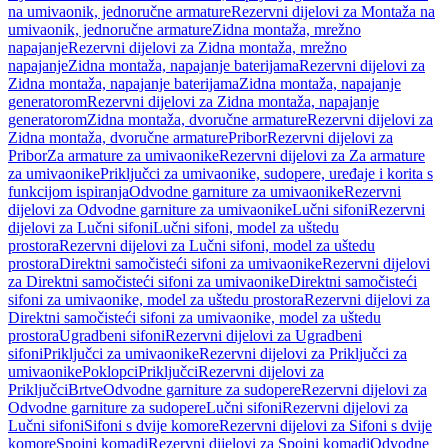
na umivaonik, jednoručne armature
Rezervni dijelovi za Montaža na
umivaonik, jednoručne armature
Zidna montaža, mrežno
napajanje
Rezervni dijelovi za Zidna montaža, mrežno
napajanje
Zidna montaža, napajanje baterijama
Rezervni dijelovi za
Zidna montaža, napajanje baterijama
Zidna montaža, napajanje
generatorom
Rezervni dijelovi za Zidna montaža, napajanje
generatorom
Zidna montaža, dvoručne armature
Rezervni dijelovi za
Zidna montaža, dvoručne armature
Pribor
Rezervni dijelovi za
Pribor
Za armature za umivaonike
Rezervni dijelovi za Za armature
za umivaonike
Priključci za umivaonike, sudopere, uređaje i korita s
funkcijom ispiranja
Odvodne garniture za umivaonike
Rezervni
dijelovi za Odvodne garniture za umivaonike
Lučni sifoni
Rezervni
dijelovi za Lučni sifoni
Lučni sifoni, model za uštedu
prostora
Rezervni dijelovi za Lučni sifoni, model za uštedu
prostora
Direktni samočisteći sifoni za umivaonike
Rezervni dijelovi
za Direktni samočisteći sifoni za umivaonike
Direktni samočisteći
sifoni za umivaonike, model za uštedu prostora
Rezervni dijelovi za
Direktni samočisteći sifoni za umivaonike, model za uštedu
prostora
Ugradbeni sifoni
Rezervni dijelovi za Ugradbeni
sifoni
Priključci za umivaonike
Rezervni dijelovi za Priključci za
umivaonike
Poklopci
Priključci
Rezervni dijelovi za
Priključci
Brtve
Odvodne garniture za sudopere
Rezervni dijelovi za
Odvodne garniture za sudopere
Lučni sifoni
Rezervni dijelovi za
Lučni sifoni
Sifoni s dvije komore
Rezervni dijelovi za Sifoni s dvije
komore
Spojni komadi
Rezervni dijelovi za Spojni komadi
Odvodne