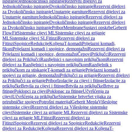
ispiranje
Jednokoličinsko ispiranje
Rezervni dijelovi za
Jednokoličinsko ispiranje
Dvokoličinsko ispiranje
Rezervni dijelovi
za Dvokoličinsko ispiranje
Unutarnje garniture
Rezervni dijelovi za
Unutarnje garniture
Jednokoličinsko ispiranje
Rezervni dijelovi za
Jednokoličinsko ispiranje
Dvokoličinsko ispiranje
Rezervni dijelovi
za Dvokoličinsko ispiranje
Pribor
Membrane
Sustavi opskrbe
Geberit
FlowFit
Sistemske cijevi ML
Sistemske cijevi za grijanje
ML
Sistemske cijevi SL
Fitinzi
Rezervni dijelovi za
Fitinzi
Spojnice
Redukcije
Koljena
T-komadi
Prijelazni komadi,
fiksni
Prijelazni komadi i spojnice, demontažni
Rezervni dijelovi za
Prijelazni komadi i spojnice, demontažni
Čepovi
Priključci
Rezervni
dijelovi za Priključci
Razdjelnici s navojnim priključkom
Rezervni
dijelovi za Razdjelnici s navojnim priključkom
Razdjelnik s
priključkom za stiskanje
T-komadi za grijanje
Prijelazni komadi i
spojevi za grijanje, demontažni
Priključci za grijanje
Rezervni dijelovi
za Priključci za grijanje
Pribor
Izolacije za cijevi i fitinge
Izolacije za
priključke
Brtvila za cijevi i fitinge
Brtvila za priključke
Brtve za
fitinge
Poklopci za cijevi
Poklopac za fitinge
Učvršćenja za
cijevi
Učvršćenja za priključke
Sistemske brtve
Set vijaka za
prirubničke spojeve
Potrošni materijal
Geberit Mepla
Višeslojne
sistemske cijevi
Rezervni dijelovi za Višeslojne sistemske
cijevi
Sistemske cijevi za grijanje ML
Rezervni dijelovi za Sistemske
cijevi za grijanje ML
Fitinzi
Rezervni dijelovi za
Fitinzi
Spojnice
Rezervni dijelovi za Spojnice
Redukcije
Rezervni
dijelovi za Redukcije
Koljena
Rezervni dijelovi za Koljena
T-