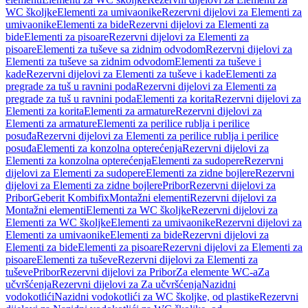
WC školjke
Elementi za umivaonike
Rezervni dijelovi za Elementi za
umivaonike
Elementi za bide
Rezervni dijelovi za Elementi za
bide
Elementi za pisoare
Rezervni dijelovi za Elementi za
pisoare
Elementi za tuševe sa zidnim odvodom
Rezervni dijelovi za
Elementi za tuševe sa zidnim odvodom
Elementi za tuševe i
kade
Rezervni dijelovi za Elementi za tuševe i kade
Elementi za
pregrade za tuš u ravnini poda
Rezervni dijelovi za Elementi za
pregrade za tuš u ravnini poda
Elementi za korita
Rezervni dijelovi za
Elementi za korita
Elementi za armature
Rezervni dijelovi za
Elementi za armature
Elementi za perilice rublja i perilice
posuđa
Rezervni dijelovi za Elementi za perilice rublja i perilice
posuđa
Elementi za konzolna opterećenja
Rezervni dijelovi za
Elementi za konzolna opterećenja
Elementi za sudopere
Rezervni
dijelovi za Elementi za sudopere
Elementi za zidne bojlere
Rezervni
dijelovi za Elementi za zidne bojlere
Pribor
Rezervni dijelovi za
Pribor
Geberit Kombifix
Montažni elementi
Rezervni dijelovi za
Montažni elementi
Elementi za WC školjke
Rezervni dijelovi za
Elementi za WC školjke
Elementi za umivaonike
Rezervni dijelovi za
Elementi za umivaonike
Elementi za bide
Rezervni dijelovi za
Elementi za bide
Elementi za pisoare
Rezervni dijelovi za Elementi za
pisoare
Elementi za tuševe
Rezervni dijelovi za Elementi za
tuševe
Pribor
Rezervni dijelovi za Pribor
Za elemente WC-a
Za
učvršćenja
Rezervni dijelovi za Za učvršćenja
Nazidni
vodokotlići
Nazidni vodokotlići za WC školjke, od plastike
Rezervni