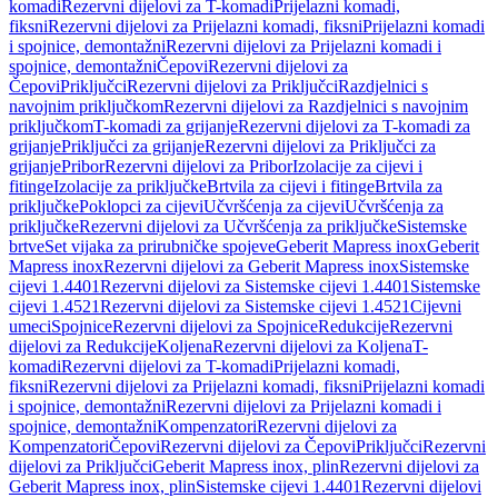
komadi
Rezervni dijelovi za T-komadi
Prijelazni komadi,
fiksni
Rezervni dijelovi za Prijelazni komadi, fiksni
Prijelazni komadi
i spojnice, demontažni
Rezervni dijelovi za Prijelazni komadi i
spojnice, demontažni
Čepovi
Rezervni dijelovi za
Čepovi
Priključci
Rezervni dijelovi za Priključci
Razdjelnici s
navojnim priključkom
Rezervni dijelovi za Razdjelnici s navojnim
priključkom
T-komadi za grijanje
Rezervni dijelovi za T-komadi za
grijanje
Priključci za grijanje
Rezervni dijelovi za Priključci za
grijanje
Pribor
Rezervni dijelovi za Pribor
Izolacije za cijevi i
fitinge
Izolacije za priključke
Brtvila za cijevi i fitinge
Brtvila za
priključke
Poklopci za cijevi
Učvršćenja za cijevi
Učvršćenja za
priključke
Rezervni dijelovi za Učvršćenja za priključke
Sistemske
brtve
Set vijaka za prirubničke spojeve
Geberit Mapress inox
Geberit
Mapress inox
Rezervni dijelovi za Geberit Mapress inox
Sistemske
cijevi 1.4401
Rezervni dijelovi za Sistemske cijevi 1.4401
Sistemske
cijevi 1.4521
Rezervni dijelovi za Sistemske cijevi 1.4521
Cijevni
umeci
Spojnice
Rezervni dijelovi za Spojnice
Redukcije
Rezervni
dijelovi za Redukcije
Koljena
Rezervni dijelovi za Koljena
T-
komadi
Rezervni dijelovi za T-komadi
Prijelazni komadi,
fiksni
Rezervni dijelovi za Prijelazni komadi, fiksni
Prijelazni komadi
i spojnice, demontažni
Rezervni dijelovi za Prijelazni komadi i
spojnice, demontažni
Kompenzatori
Rezervni dijelovi za
Kompenzatori
Čepovi
Rezervni dijelovi za Čepovi
Priključci
Rezervni
dijelovi za Priključci
Geberit Mapress inox, plin
Rezervni dijelovi za
Geberit Mapress inox, plin
Sistemske cijevi 1.4401
Rezervni dijelovi