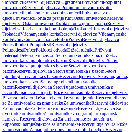
umivaonici
Rezervni dijelovi za Ugradbeni umivaonici
Podpultni
umivaonici
Rezervni dijelovi za Podpultni umivaonici
Kutni
umivaonici
Umivaonici u izvedbi Comfort
Umivaonici za
djecu
Umivaonici
Korita za pranje ruku
Ostali umivaonici
Rezervni
dijelovi za Ostali umivaonici
Korita s funkcijom ispiranja
Rezervni
dijelovi za Korita s funkcijom ispiranja
Trokaderi
Rezervni dijelovi za
Trokaderi
Višenamjenska korita
Rezervni dijelovi za Višenamjenska
korita
Umivaonici za učionice
Pribor
Podesti
Rezervni dijelovi za
Podesti
Podesti
Polupodesti
Rezervni dijelovi za
Polupodesti
Pribor
Poklopci odvoda
Držači ručnika
Pričvrsni
materijali
Dekorativni zasloni
Setovi umivaonika s bazom
Setovi
umivaonika za pranje ruku s bazom
Rezervni dijelovi za Setovi
umivaonika za pranje ruku s bazom
Setovi umivaonika s
bazom
Rezervni dijelovi za Setovi umivaonika s bazom
Setovi
ugradnog umivaonika s bazom
Rezervni dijelovi za Setovi ugradnog
umivaonika s bazom
Setovi ugradbenih umivaonika s
bazom
Rezervni dijelovi za Setovi ugradbenih umivaonika s
bazom
Kupaonski namještaj
Baze za umivaonike
Rezervni dijelovi za
Baze za umivaonike
Za umivaonike za pranje ruku
Rezervni dijelovi
za Za umivaonike za pranje ruku
Za umivaonike
Rezervni dijelovi za
Za umivaonike
Za dvostruke umivaonike
Rezervni dijelovi za Za
dvostruke umivaonike
Za umivaonike za ugradnju u kupaonski
namještaj
Rezervni dijelovi za Za umivaonike za ugradnju u
kupaonski namještaj
Ploče za umivaonike
Rezervni dijelovi za Ploče
za umivaonike
Za nadpultne umivaonike u obliku zdjele
Rezervni