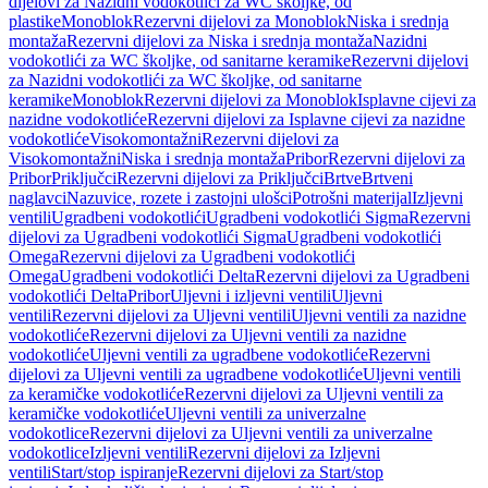
dijelovi za Nazidni vodokotlići za WC školjke, od
plastike
Monoblok
Rezervni dijelovi za Monoblok
Niska i srednja
montaža
Rezervni dijelovi za Niska i srednja montaža
Nazidni
vodokotlići za WC školjke, od sanitarne keramike
Rezervni dijelovi
za Nazidni vodokotlići za WC školjke, od sanitarne
keramike
Monoblok
Rezervni dijelovi za Monoblok
Isplavne cijevi za
nazidne vodokotliće
Rezervni dijelovi za Isplavne cijevi za nazidne
vodokotliće
Visokomontažni
Rezervni dijelovi za
Visokomontažni
Niska i srednja montaža
Pribor
Rezervni dijelovi za
Pribor
Priključci
Rezervni dijelovi za Priključci
Brtve
Brtveni
naglavci
Nazuvice, rozete i zastojni ulošci
Potrošni materijal
Izljevni
ventili
Ugradbeni vodokotlići
Ugradbeni vodokotlići Sigma
Rezervni
dijelovi za Ugradbeni vodokotlići Sigma
Ugradbeni vodokotlići
Omega
Rezervni dijelovi za Ugradbeni vodokotlići
Omega
Ugradbeni vodokotlići Delta
Rezervni dijelovi za Ugradbeni
vodokotlići Delta
Pribor
Uljevni i izljevni ventili
Uljevni
ventili
Rezervni dijelovi za Uljevni ventili
Uljevni ventili za nazidne
vodokotliće
Rezervni dijelovi za Uljevni ventili za nazidne
vodokotliće
Uljevni ventili za ugradbene vodokotliće
Rezervni
dijelovi za Uljevni ventili za ugradbene vodokotliće
Uljevni ventili
za keramičke vodokotliće
Rezervni dijelovi za Uljevni ventili za
keramičke vodokotliće
Uljevni ventili za univerzalne
vodokotlice
Rezervni dijelovi za Uljevni ventili za univerzalne
vodokotlice
Izljevni ventili
Rezervni dijelovi za Izljevni
ventili
Start/stop ispiranje
Rezervni dijelovi za Start/stop