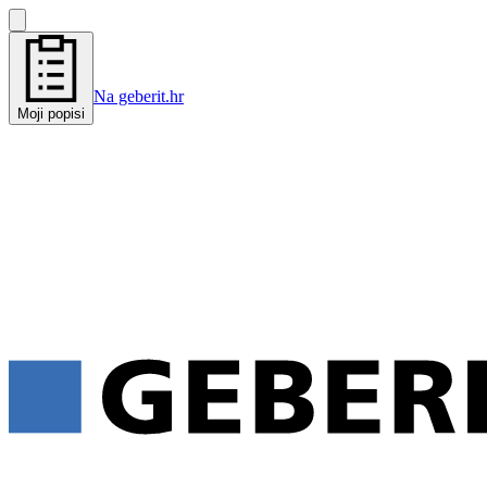
Na geberit.hr
Moji popisi