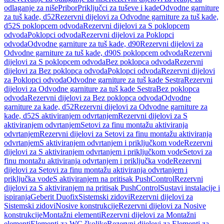
odlaganje za niše
Pribor
Priključci za tuševe i kade
Odvodne garniture
za tuš kade, d52
Rezervni dijelovi za Odvodne garniture za tuš kade,
d52
S poklopcem odvoda
Rezervni dijelovi za S poklopcem
odvoda
Poklopci odvoda
Rezervni dijelovi za Poklopci
odvoda
Odvodne garniture za tuš kade, d90
Rezervni dijelovi za
Odvodne garniture za tuš kade, d90
S poklopcem odvoda
Rezervni
dijelovi za S poklopcem odvoda
Bez poklopca odvoda
Rezervni
dijelovi za Bez poklopca odvoda
Poklopci odvoda
Rezervni dijelovi
za Poklopci odvoda
Odvodne garniture za tuš kade Sestra
Rezervni
dijelovi za Odvodne garniture za tuš kade Sestra
Bez poklopca
odvoda
Rezervni dijelovi za Bez poklopca odvoda
Odvodne
garniture za kade, d52
Rezervni dijelovi za Odvodne garniture za
kade, d52
S aktiviranjem odvrtanjem
Rezervni dijelovi za S
aktiviranjem odvrtanjem
Setovi za finu montažu aktiviranja
odvrtanjem
Rezervni dijelovi za Setovi za finu montažu aktiviranja
odvrtanjem
S aktiviranjem odvrtanjem i priključkom vode
Rezervni
dijelovi za S aktiviranjem odvrtanjem i priključkom vode
Setovi za
finu montažu aktiviranja odvrtanjem i priključka vode
Rezervni
dijelovi za Setovi za finu montažu aktiviranja odvrtanjem i
priključka vode
S aktiviranjem na pritisak PushControl
Rezervni
dijelovi za S aktiviranjem na pritisak PushControl
Sustavi instalacije i
ispiranja
Geberit Duofix
Sistemski zidovi
Rezervni dijelovi za
Sistemski zidovi
Nosive konstrukcije
Rezervni dijelovi za Nosive
konstrukcije
Montažni elementi
Rezervni dijelovi za Montažni
elementi
Elementi za WC školjke
Rezervni dijelovi za Elementi za