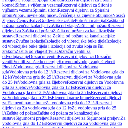
komadi
Sifoni s vijčanim vezama
Rezervni dijelovi za Sifoni s
vijčanim vezama
Spiralni sifoni
Rezervni dijelovi za Spiralni
sifoni
Pribor
Cijevne obujmice
Učvršćenja za cijevne obujmice
Noseći
žljebovi
Čepovi
Brtve
Građevinske zaštite
Potrošni materijal
Zaštita od
požara, zvučna izolacija i zaštita od vlage
Zaštita od požara
Rezervni
dijelovi za Zaštita od požara
Zaštita od požara za kanalizacijske
sustave
Rezervni dijelovi za Zaštita od požara za kanalizacijske
sustave
Zvučna izolacija
Izolacije od vibracijske buke tijela
Izolacije
od vibracijske buke tijela i izolacija od zvuka koja se širi
zrakom
Zaštita od vlage
Brtvila
Odzračni ventili za
odvodnjavanje
Dozračni ventili
Rezervni dijelovi za Dozračni
ventili
Ventili za uštedu energije
Krovno odvodnjavanje Geberit
Pluvia
Vodolovna grla
Rezervni dijelovi za Vodolovna
grla
Vodolovna grla do 12 l/s
Rezervni dijelovi za Vodolovna grla do
12 l/s
Vodolovna grla do 25 l/s
Rezervni dijelovi za Vodolovna grla
do 25 l/s
Vodolovna grla za žljebove
Rezervni dijelovi za Vodolovna
grla za žljebove
Vodolovna grla do 12 l/s
Rezervni dijelovi za
Vodolovna grla do 12 l/s
Vodolovna grla do 25 l/s
Rezervni dijelovi
za Vodolovna grla do 25 l/s
Elementi parne brane
Rezervni dijelovi
za Elementi parne brane
Za vodolovna grla do 12 l/s
Rezervni
dijelovi za Za vodolovna grla do 12 l/s
Za vodolovna grla do 25
l/s
Zaštita od požara
Zaštita od požara za kanalizacijske
sustave
Sigurnosni preljevi
Rezervni dijelovi za Sigurnosni preljevi
Za
vodolovna grla do 12 l/s
Rezervni dijelovi za Za vodolovna grla do