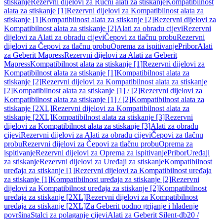
stiskanje
Rezervni dijelovi za Ručni alati za stiskanje
Kompatibilnost
alata za stiskanje [1]
Rezervni dijelovi za Kompatibilnost alata za
stiskanje [1]
Kompatibilnost alata za stiskanje [2]
Rezervni dijelovi za
Kompatibilnost alata za stiskanje [2]
Alati za obradu cijevi
Rezervni
dijelovi za Alati za obradu cijevi
Čepovi za tlačnu probu
Rezervni
dijelovi za Čepovi za tlačnu probu
Oprema za ispitivanje
Pribor
Alati
za Geberit Mapress
Rezervni dijelovi za Alati za Geberit
Mapress
Kompatibilnost alata za stiskanje [1]
Rezervni dijelovi za
Kompatibilnost alata za stiskanje [1]
Kompatibilnost alata za
stiskanje [2]
Rezervni dijelovi za Kompatibilnost alata za stiskanje
[2]
Kompatibilnost alata za stiskanje [1] / [2]
Rezervni dijelovi za
Kompatibilnost alata za stiskanje [1] / [2]
Kompatibilnost alata za
stiskanje [2XL]
Rezervni dijelovi za Kompatibilnost alata za
stiskanje [2XL]
Kompatibilnost alata za stiskanje [3]
Rezervni
dijelovi za Kompatibilnost alata za stiskanje [3]
Alati za obradu
cijevi
Rezervni dijelovi za Alati za obradu cijevi
Čepovi za tlačnu
probu
Rezervni dijelovi za Čepovi za tlačnu probu
Oprema za
ispitivanje
Rezervni dijelovi za Oprema za ispitivanje
Pribor
Uređaji
za stiskanje
Rezervni dijelovi za Uređaji za stiskanje
Kompatibilnost
uređaja za stiskanje [1]
Rezervni dijelovi za Kompatibilnost uređaja
za stiskanje [1]
Kompatibilnost uređaja za stiskanje [2]
Rezervni
dijelovi za Kompatibilnost uređaja za stiskanje [2]
Kompatibilnost
uređaja za stiskanje [2XL]
Rezervni dijelovi za Kompatibilnost
uređaja za stiskanje [2XL]
Za Geberit podno grijanje i hlađenje
površina
Stalci za polaganje cijevi
Alati za Geberit Silent-db20 /