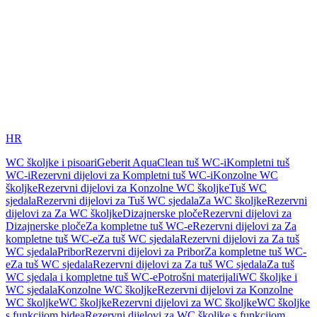
HR
WC školjke i pisoari
Geberit AquaClean tuš WC-i
Kompletni tuš
WC-i
Rezervni dijelovi za Kompletni tuš WC-i
Konzolne WC
školjke
Rezervni dijelovi za Konzolne WC školjke
Tuš WC
sjedala
Rezervni dijelovi za Tuš WC sjedala
Za WC školjke
Rezervni
dijelovi za Za WC školjke
Dizajnerske ploče
Rezervni dijelovi za
Dizajnerske ploče
Za kompletne tuš WC-e
Rezervni dijelovi za Za
kompletne tuš WC-e
Za tuš WC sjedala
Rezervni dijelovi za Za tuš
WC sjedala
Pribor
Rezervni dijelovi za Pribor
Za kompletne tuš WC-
e
Za tuš WC sjedala
Rezervni dijelovi za Za tuš WC sjedala
Za tuš
WC sjedala i kompletne tuš WC-e
Potrošni materijali
WC školjke i
WC sjedala
Konzolne WC školjke
Rezervni dijelovi za Konzolne
WC školjke
WC školjke
Rezervni dijelovi za WC školjke
WC školjke
s funkcijom bidea
Rezervni dijelovi za WC školjke s funkcijom