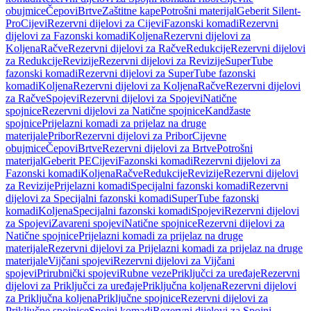
obujmice
Čepovi
Brtve
Zaštitne kape
Potrošni materijal
Geberit Silent-
Pro
Cijevi
Rezervni dijelovi za Cijevi
Fazonski komadi
Rezervni
dijelovi za Fazonski komadi
Koljena
Rezervni dijelovi za
Koljena
Račve
Rezervni dijelovi za Račve
Redukcije
Rezervni dijelovi
za Redukcije
Revizije
Rezervni dijelovi za Revizije
SuperTube
fazonski komadi
Rezervni dijelovi za SuperTube fazonski
komadi
Koljena
Rezervni dijelovi za Koljena
Račve
Rezervni dijelovi
za Račve
Spojevi
Rezervni dijelovi za Spojevi
Natične
spojnice
Rezervni dijelovi za Natične spojnice
Kandžaste
spojnice
Prijelazni komadi za prijelaz na druge
materijale
Pribor
Rezervni dijelovi za Pribor
Cijevne
obujmice
Čepovi
Brtve
Rezervni dijelovi za Brtve
Potrošni
materijal
Geberit PE
Cijevi
Fazonski komadi
Rezervni dijelovi za
Fazonski komadi
Koljena
Račve
Redukcije
Revizije
Rezervni dijelovi
za Revizije
Prijelazni komadi
Specijalni fazonski komadi
Rezervni
dijelovi za Specijalni fazonski komadi
SuperTube fazonski
komadi
Koljena
Specijalni fazonski komadi
Spojevi
Rezervni dijelovi
za Spojevi
Zavareni spojevi
Natične spojnice
Rezervni dijelovi za
Natične spojnice
Prijelazni komadi za prijelaz na druge
materijale
Rezervni dijelovi za Prijelazni komadi za prijelaz na druge
materijale
Vijčani spojevi
Rezervni dijelovi za Vijčani
spojevi
Prirubnički spojevi
Rubne veze
Priključci za uređaje
Rezervni
dijelovi za Priključci za uređaje
Priključna koljena
Rezervni dijelovi
za Priključna koljena
Priključne spojnice
Rezervni dijelovi za
Priključne spojnice
Spojni komadi
Rezervni dijelovi za Spojni