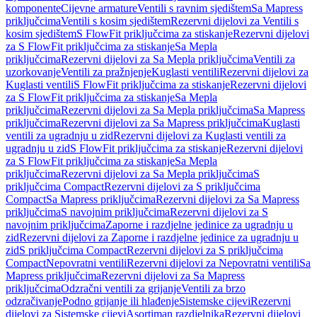
komponente
Cijevne armature
Ventili s ravnim sjedištem
Sa Mapress
priključcima
Ventili s kosim sjedištem
Rezervni dijelovi za Ventili s
kosim sjedištem
S FlowFit priključcima za stiskanje
Rezervni dijelovi
za S FlowFit priključcima za stiskanje
Sa Mepla
priključcima
Rezervni dijelovi za Sa Mepla priključcima
Ventili za
uzorkovanje
Ventili za pražnjenje
Kuglasti ventili
Rezervni dijelovi za
Kuglasti ventili
S FlowFit priključcima za stiskanje
Rezervni dijelovi
za S FlowFit priključcima za stiskanje
Sa Mepla
priključcima
Rezervni dijelovi za Sa Mepla priključcima
Sa Mapress
priključcima
Rezervni dijelovi za Sa Mapress priključcima
Kuglasti
ventili za ugradnju u zid
Rezervni dijelovi za Kuglasti ventili za
ugradnju u zid
S FlowFit priključcima za stiskanje
Rezervni dijelovi
za S FlowFit priključcima za stiskanje
Sa Mepla
priključcima
Rezervni dijelovi za Sa Mepla priključcima
S
priključcima Compact
Rezervni dijelovi za S priključcima
Compact
Sa Mapress priključcima
Rezervni dijelovi za Sa Mapress
priključcima
S navojnim priključcima
Rezervni dijelovi za S
navojnim priključcima
Zaporne i razdjelne jedinice za ugradnju u
zid
Rezervni dijelovi za Zaporne i razdjelne jedinice za ugradnju u
zid
S priključcima Compact
Rezervni dijelovi za S priključcima
Compact
Nepovratni ventili
Rezervni dijelovi za Nepovratni ventili
Sa
Mapress priključcima
Rezervni dijelovi za Sa Mapress
priključcima
Odzračni ventili za grijanje
Ventili za brzo
odzračivanje
Podno grijanje ili hlađenje
Sistemske cijevi
Rezervni
dijelovi za Sistemske cijevi
Asortiman razdjelnika
Rezervni dijelovi