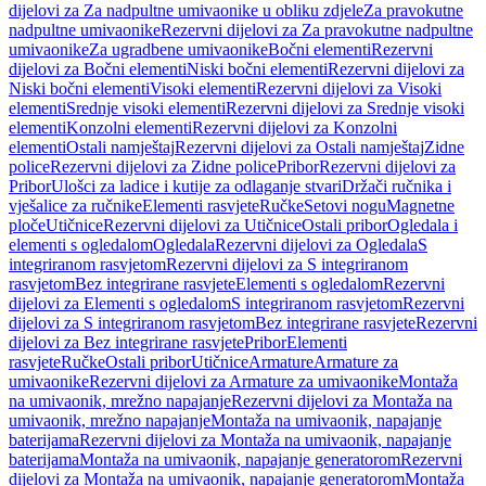
dijelovi za Za nadpultne umivaonike u obliku zdjele
Za pravokutne
nadpultne umivaonike
Rezervni dijelovi za Za pravokutne nadpultne
umivaonike
Za ugradbene umivaonike
Bočni elementi
Rezervni
dijelovi za Bočni elementi
Niski bočni elementi
Rezervni dijelovi za
Niski bočni elementi
Visoki elementi
Rezervni dijelovi za Visoki
elementi
Srednje visoki elementi
Rezervni dijelovi za Srednje visoki
elementi
Konzolni elementi
Rezervni dijelovi za Konzolni
elementi
Ostali namještaj
Rezervni dijelovi za Ostali namještaj
Zidne
police
Rezervni dijelovi za Zidne police
Pribor
Rezervni dijelovi za
Pribor
Ulošci za ladice i kutije za odlaganje stvari
Držači ručnika i
vješalice za ručnike
Elementi rasvjete
Ručke
Setovi nogu
Magnetne
ploče
Utičnice
Rezervni dijelovi za Utičnice
Ostali pribor
Ogledala i
elementi s ogledalom
Ogledala
Rezervni dijelovi za Ogledala
S
integriranom rasvjetom
Rezervni dijelovi za S integriranom
rasvjetom
Bez integrirane rasvjete
Elementi s ogledalom
Rezervni
dijelovi za Elementi s ogledalom
S integriranom rasvjetom
Rezervni
dijelovi za S integriranom rasvjetom
Bez integrirane rasvjete
Rezervni
dijelovi za Bez integrirane rasvjete
Pribor
Elementi
rasvjete
Ručke
Ostali pribor
Utičnice
Armature
Armature za
umivaonike
Rezervni dijelovi za Armature za umivaonike
Montaža
na umivaonik, mrežno napajanje
Rezervni dijelovi za Montaža na
umivaonik, mrežno napajanje
Montaža na umivaonik, napajanje
baterijama
Rezervni dijelovi za Montaža na umivaonik, napajanje
baterijama
Montaža na umivaonik, napajanje generatorom
Rezervni
dijelovi za Montaža na umivaonik, napajanje generatorom
Montaža