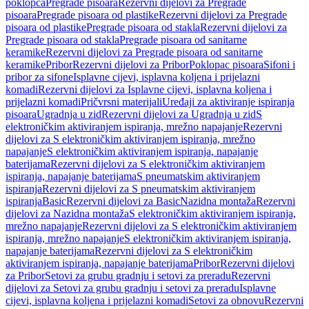
poklopca
Pregrade pisoara
Rezervni dijelovi za Pregrade
pisoara
Pregrade pisoara od plastike
Rezervni dijelovi za Pregrade
pisoara od plastike
Pregrade pisoara od stakla
Rezervni dijelovi za
Pregrade pisoara od stakla
Pregrade pisoara od sanitarne
keramike
Rezervni dijelovi za Pregrade pisoara od sanitarne
keramike
Pribor
Rezervni dijelovi za Pribor
Poklopac pisoara
Sifoni i
pribor za sifone
Isplavne cijevi, isplavna koljena i prijelazni
komadi
Rezervni dijelovi za Isplavne cijevi, isplavna koljena i
prijelazni komadi
Pričvrsni materijali
Uređaji za aktiviranje ispiranja
pisoara
Ugradnja u zid
Rezervni dijelovi za Ugradnja u zid
S
elektroničkim aktiviranjem ispiranja, mrežno napajanje
Rezervni
dijelovi za S elektroničkim aktiviranjem ispiranja, mrežno
napajanje
S elektroničkim aktiviranjem ispiranja, napajanje
baterijama
Rezervni dijelovi za S elektroničkim aktiviranjem
ispiranja, napajanje baterijama
S pneumatskim aktiviranjem
ispiranja
Rezervni dijelovi za S pneumatskim aktiviranjem
ispiranja
Basic
Rezervni dijelovi za Basic
Nazidna montaža
Rezervni
dijelovi za Nazidna montaža
S elektroničkim aktiviranjem ispiranja,
mrežno napajanje
Rezervni dijelovi za S elektroničkim aktiviranjem
ispiranja, mrežno napajanje
S elektroničkim aktiviranjem ispiranja,
napajanje baterijama
Rezervni dijelovi za S elektroničkim
aktiviranjem ispiranja, napajanje baterijama
Pribor
Rezervni dijelovi
za Pribor
Setovi za grubu gradnju i setovi za preradu
Rezervni
dijelovi za Setovi za grubu gradnju i setovi za preradu
Isplavne
cijevi, isplavna koljena i prijelazni komadi
Setovi za obnovu
Rezervni