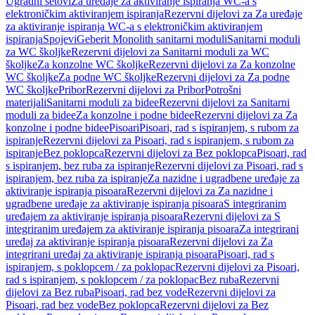
Ugradni setovi
Za uređaje za aktiviranje ispiranja WC-a s
elektroničkim aktiviranjem ispiranja
Rezervni dijelovi za Za uređaje
za aktiviranje ispiranja WC-a s elektroničkim aktiviranjem
ispiranja
Spojevi
Geberit Monolith sanitarni moduli
Sanitarni moduli
za WC školjke
Rezervni dijelovi za Sanitarni moduli za WC
školjke
Za konzolne WC školjke
Rezervni dijelovi za Za konzolne
WC školjke
Za podne WC školjke
Rezervni dijelovi za Za podne
WC školjke
Pribor
Rezervni dijelovi za Pribor
Potrošni
materijali
Sanitarni moduli za bidee
Rezervni dijelovi za Sanitarni
moduli za bidee
Za konzolne i podne bidee
Rezervni dijelovi za Za
konzolne i podne bidee
Pisoari
Pisoari, rad s ispiranjem, s rubom za
ispiranje
Rezervni dijelovi za Pisoari, rad s ispiranjem, s rubom za
ispiranje
Bez poklopca
Rezervni dijelovi za Bez poklopca
Pisoari, rad
s ispiranjem, bez ruba za ispiranje
Rezervni dijelovi za Pisoari, rad s
ispiranjem, bez ruba za ispiranje
Za nazidne i ugradbene uređaje za
aktiviranje ispiranja pisoara
Rezervni dijelovi za Za nazidne i
ugradbene uređaje za aktiviranje ispiranja pisoara
S integriranim
uređajem za aktiviranje ispiranja pisoara
Rezervni dijelovi za S
integriranim uređajem za aktiviranje ispiranja pisoara
Za integrirani
uređaj za aktiviranje ispiranja pisoara
Rezervni dijelovi za Za
integrirani uređaj za aktiviranje ispiranja pisoara
Pisoari, rad s
ispiranjem, s poklopcem / za poklopac
Rezervni dijelovi za Pisoari,
rad s ispiranjem, s poklopcem / za poklopac
Bez ruba
Rezervni
dijelovi za Bez ruba
Pisoari, rad bez vode
Rezervni dijelovi za
Pisoari, rad bez vode
Bez poklopca
Rezervni dijelovi za Bez