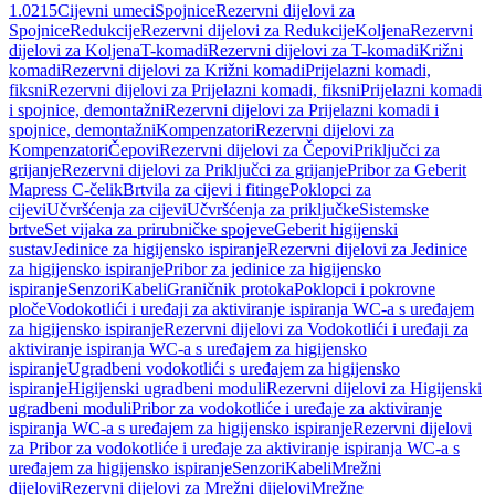
1.0215
Cijevni umeci
Spojnice
Rezervni dijelovi za
Spojnice
Redukcije
Rezervni dijelovi za Redukcije
Koljena
Rezervni
dijelovi za Koljena
T-komadi
Rezervni dijelovi za T-komadi
Križni
komadi
Rezervni dijelovi za Križni komadi
Prijelazni komadi,
fiksni
Rezervni dijelovi za Prijelazni komadi, fiksni
Prijelazni komadi
i spojnice, demontažni
Rezervni dijelovi za Prijelazni komadi i
spojnice, demontažni
Kompenzatori
Rezervni dijelovi za
Kompenzatori
Čepovi
Rezervni dijelovi za Čepovi
Priključci za
grijanje
Rezervni dijelovi za Priključci za grijanje
Pribor za Geberit
Mapress C-čelik
Brtvila za cijevi i fitinge
Poklopci za
cijevi
Učvršćenja za cijevi
Učvršćenja za priključke
Sistemske
brtve
Set vijaka za prirubničke spojeve
Geberit higijenski
sustav
Jedinice za higijensko ispiranje
Rezervni dijelovi za Jedinice
za higijensko ispiranje
Pribor za jedinice za higijensko
ispiranje
Senzori
Kabeli
Graničnik protoka
Poklopci i pokrovne
ploče
Vodokotlići i uređaji za aktiviranje ispiranja WC-a s uređajem
za higijensko ispiranje
Rezervni dijelovi za Vodokotlići i uređaji za
aktiviranje ispiranja WC-a s uređajem za higijensko
ispiranje
Ugradbeni vodokotlići s uređajem za higijensko
ispiranje
Higijenski ugradbeni moduli
Rezervni dijelovi za Higijenski
ugradbeni moduli
Pribor za vodokotliće i uređaje za aktiviranje
ispiranja WC-a s uređajem za higijensko ispiranje
Rezervni dijelovi
za Pribor za vodokotliće i uređaje za aktiviranje ispiranja WC-a s
uređajem za higijensko ispiranje
Senzori
Kabeli
Mrežni
dijelovi
Rezervni dijelovi za Mrežni dijelovi
Mrežne