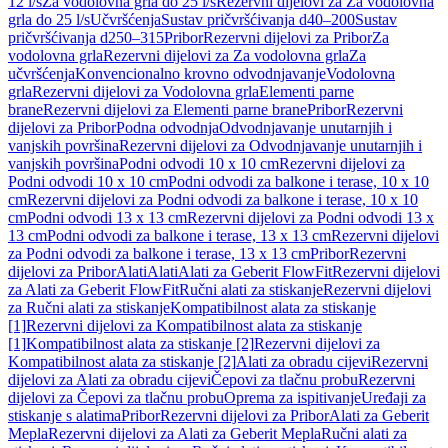
12 l/s
Za vodolovna grla do 25 l/s
Rezervni dijelovi za Za vodolovna
grla do 25 l/s
Učvršćenja
Sustav pričvršćivanja d40–200
Sustav
pričvršćivanja d250–315
Pribor
Rezervni dijelovi za Pribor
Za
vodolovna grla
Rezervni dijelovi za Za vodolovna grla
Za
učvršćenja
Konvencionalno krovno odvodnjavanje
Vodolovna
grla
Rezervni dijelovi za Vodolovna grla
Elementi parne
brane
Rezervni dijelovi za Elementi parne brane
Pribor
Rezervni
dijelovi za Pribor
Podna odvodnja
Odvodnjavanje unutarnjih i
vanjskih površina
Rezervni dijelovi za Odvodnjavanje unutarnjih i
vanjskih površina
Podni odvodi 10 x 10 cm
Rezervni dijelovi za
Podni odvodi 10 x 10 cm
Podni odvodi za balkone i terase, 10 x 10
cm
Rezervni dijelovi za Podni odvodi za balkone i terase, 10 x 10
cm
Podni odvodi 13 x 13 cm
Rezervni dijelovi za Podni odvodi 13 x
13 cm
Podni odvodi za balkone i terase, 13 x 13 cm
Rezervni dijelovi
za Podni odvodi za balkone i terase, 13 x 13 cm
Pribor
Rezervni
dijelovi za Pribor
Alati
Alati
Alati za Geberit FlowFit
Rezervni dijelovi
za Alati za Geberit FlowFit
Ručni alati za stiskanje
Rezervni dijelovi
za Ručni alati za stiskanje
Kompatibilnost alata za stiskanje
[1]
Rezervni dijelovi za Kompatibilnost alata za stiskanje
[1]
Kompatibilnost alata za stiskanje [2]
Rezervni dijelovi za
Kompatibilnost alata za stiskanje [2]
Alati za obradu cijevi
Rezervni
dijelovi za Alati za obradu cijevi
Čepovi za tlačnu probu
Rezervni
dijelovi za Čepovi za tlačnu probu
Oprema za ispitivanje
Uređaji za
stiskanje s alatima
Pribor
Rezervni dijelovi za Pribor
Alati za Geberit
Mepla
Rezervni dijelovi za Alati za Geberit Mepla
Ručni alati za