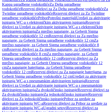
Kappa ugradbene vodokotliće
Za Delta ugradbene
vodokotliće
Rezervni dijelovi za Za Delta ugradbene vodokotliće
Za
Twinline ugradbene vodokotliće
Rezervni dijelovi za Za Twinline
ugradbene vodokotliće
Pribor
Potrošni materijali
Uređaji za aktiviranje
ispiranja WC-a s elektroničkim aktiviranjem ispiranja
Rezervni
dijelovi za Uređaji za aktiviranje ispiranja WC-a s elektroničkim
aktiviranjem ispiranja
Za mrežno napajanje, za Geberit Sigma
ugradbene vodokotliće 12 cm
Rezervni dijelovi za Za mrežno
napajanje, za Geberit Sigma ugradbene vodokotliće 12 cm
Za
mrežno napajanje, za Geberit Sigma ugradbene vodokotliće 8
cm
Rezervni dijelovi za Za mrežno napajanje, za Geberit Sigma
ugradbene vodokotliće 8 cm
Za mrežno napajanje, za Geberit
Omega ugradbene vodokotliće 12 cm
Rezervni dijelovi za Za
mrežno napajanje, za Geberit Omega ugradbene vodokotliće 12
cm
Za napajanje baterijama, za Geberit Sigma ugradbene
vodokotliće 12 cm
Rezervni dijelovi za Za napajanje baterijama, za
Geberit Sigma ugradbene vodokotliće 12 cm
Uređaji za aktiviranje
ispiranja WC-a s pneumatskim aktiviranjem ispiranja
Rezervni
dijelovi za Uređaji za aktiviranje ispiranja WC-a s pneumatskim
aktiviranjem ispiranja
Za dvokoličinsko ispiranje
Rezervni dijelovi za
Za dvokoličinsko ispiranje
Za jednokoličinsko ispiranje
Rezervni
dijelovi za Za jednokoličinsko ispiranje
Pribor za uređaje za
aktiviranje ispiranja WC-a
Rezervni dijelovi za Pribor za uređaje za
aktiviranje ispiranja WC-a
Ugradni setovi
Rezervni dijelovi za