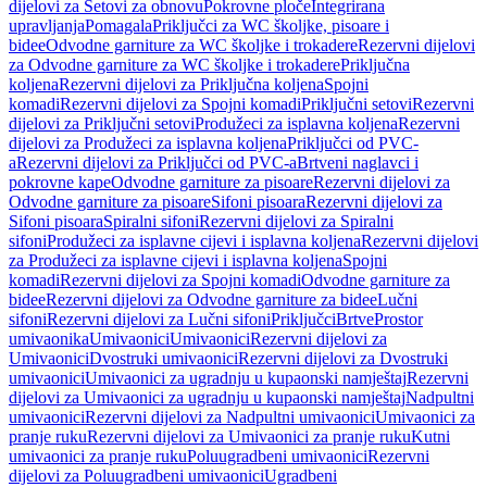
dijelovi za Setovi za obnovu
Pokrovne ploče
Integrirana
upravljanja
Pomagala
Priključci za WC školjke, pisoare i
bidee
Odvodne garniture za WC školjke i trokadere
Rezervni dijelovi
za Odvodne garniture za WC školjke i trokadere
Priključna
koljena
Rezervni dijelovi za Priključna koljena
Spojni
komadi
Rezervni dijelovi za Spojni komadi
Priključni setovi
Rezervni
dijelovi za Priključni setovi
Produžeci za isplavna koljena
Rezervni
dijelovi za Produžeci za isplavna koljena
Priključci od PVC-
a
Rezervni dijelovi za Priključci od PVC-a
Brtveni naglavci i
pokrovne kape
Odvodne garniture za pisoare
Rezervni dijelovi za
Odvodne garniture za pisoare
Sifoni pisoara
Rezervni dijelovi za
Sifoni pisoara
Spiralni sifoni
Rezervni dijelovi za Spiralni
sifoni
Produžeci za isplavne cijevi i isplavna koljena
Rezervni dijelovi
za Produžeci za isplavne cijevi i isplavna koljena
Spojni
komadi
Rezervni dijelovi za Spojni komadi
Odvodne garniture za
bidee
Rezervni dijelovi za Odvodne garniture za bidee
Lučni
sifoni
Rezervni dijelovi za Lučni sifoni
Priključci
Brtve
Prostor
umivaonika
Umivaonici
Umivaonici
Rezervni dijelovi za
Umivaonici
Dvostruki umivaonici
Rezervni dijelovi za Dvostruki
umivaonici
Umivaonici za ugradnju u kupaonski namještaj
Rezervni
dijelovi za Umivaonici za ugradnju u kupaonski namještaj
Nadpultni
umivaonici
Rezervni dijelovi za Nadpultni umivaonici
Umivaonici za
pranje ruku
Rezervni dijelovi za Umivaonici za pranje ruku
Kutni
umivaonici za pranje ruku
Poluugradbeni umivaonici
Rezervni
dijelovi za Poluugradbeni umivaonici
Ugradbeni