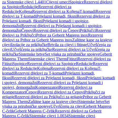
za Sistemske cijevi 1.4401
Cijevni umeci
Spojnice
Rezervni dijelovi
za Spojnice
Redukcije
Rezervni dijelovi za
Redukcije
Koljena
Rezervni dijelovi za Koljena
T-komadi
Rezervni
dijelovi za T-komadi
Prijelazni komadi, fiksni
Rezervni dijelovi za
Prijelazni komadi, fiksni
Prijelazni komadi i spojnice,
demontažni
Rezervni dijelovi za Prijelazni komadi i spojnice,
demontažni
Čepovi
Rezervni dijelovi za Čepovi
Priključci
Rezervni
dijelovi za Priključci
Pribor za Geberit Mapress inox
Rezervni
dijelovi za Pribor za Geberit Mapress inox
Zaštitne kape za krajeve
cijevi
Izolacije za priključke
Brtvila za cijevi i fitinge
Učvršćenja za
cijevi
Učvršćenja za priključke
Rezervni dijelovi za Učvršćenja za
priključke
Sistemske brtve
Set vijaka za prirubničke spojeve
Geberit
Mapress Therm
Sistemske cijevi Therm
Fitinzi
Rezervni dijelovi za
Fitinzi
Spojnice
Rezervni dijelovi za Spojnice
Redukcije
Rezervni
dijelovi za Redukcije
Koljena
Rezervni dijelovi za Koljena
T-
komadi
Rezervni dijelovi za T-komadi
Prijelazni komadi,
fiksni
Rezervni dijelovi za Prijelazni komadi, fiksni
Prijelazni komadi
i spojevi, demontažni
Rezervni dijelovi za Prijelazni komadi i
spojevi, demontažni
Kompenzatori
Rezervni dijelovi za
Kompenzatori
Čepovi
Rezervni dijelovi za Čepovi
Priključci za
grijanje
Rezervni dijelovi za Priključci za grijanje
Pribor za Geberit
Mapress Therm
Zaštitne kape za krajeve cijevi
Sistemske brtve
Set
vijaka za prirubničke spojeve
Učvršćenja za cijevi
Geberit Mapress
C-čelik
Geberit Mapress C-čelik
Rezervni dijelovi za Geberit
Mapress C-čelik
Sistemske cijevi 1.0034
Sistemske cijevi