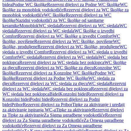
bidea
Podne WC školjke
Rezervni dijelovi za Podne WC školjke
WC
školjke za monoblok vodokotliće
Rezervni dijelovi za WC školjke za
monoblok vodokotliće
WC školjke
Rezervni dijelovi za WC
školjke
Nazidni vodokotlići za WC školjke od sanitarne
keramike
Monoblok
WC sjedala
Rezervni dijelovi za WC sjedala
WC
sjedala
Rezervni dijelovi za WC sjedala
WC školjke u izvedbi
Comfort
Rezervni dijelovi za WC školjke u izvedbi Comfort
WC
školjke, povišene
Rezervni dijelovi za WC školjke, povišene
WC
školjke, produljene
Rezervni dijelovi za WC školjke, produljene
WC
sjedala u izvedbi Comfort
Rezervni dijelovi za WC sjedala u izvedbi
Comfort
WC sjedala
Rezervni dijelovi za WC sjedala
WC sjedala bez
poklopca
Rezervni dijelovi za WC sjedala bez poklopca
WC školjke
za djecu
Rezervni dijelovi za WC školjke za djecu
Konzolne WC
školjke
Rezervni dijelovi za Konzolne WC školjke
Podne WC
školjke
Rezervni dijelovi za Podne WC školjke
WC sjedala za
djecu
Rezervni dijelovi za WC sjedala za djecu
WC sjedala
Rezervni
dijelovi za WC sjedala
WC sjedala bez poklopca
Rezervni dijelovi za
WC sjedala bez poklopca
Bidei
Konzolni bidei
Rezervni dijelovi za
Konzolni bidei
Podni bidei
Rezervni dijelovi za Podni
bidei
Pribor
Rezervni dijelovi za Pribor
Tipke za aktiviranje i uređaji
za aktiviranje ispiranja WC-a
Tipke za aktiviranje
Rezervni dijelovi
za Tipke za aktiviranje
Za Sigma ugradbene vodokotliće
Rezervni
dijelovi za Za Sigma ugradbene vodokotliće
Za Omega ugradbene
vodokotliće
Rezervni dijelovi za Za Omega ugradbene
vodokotliće
Za Kappa ugradbene vodokotliće
Rezervni dijelovi za Za