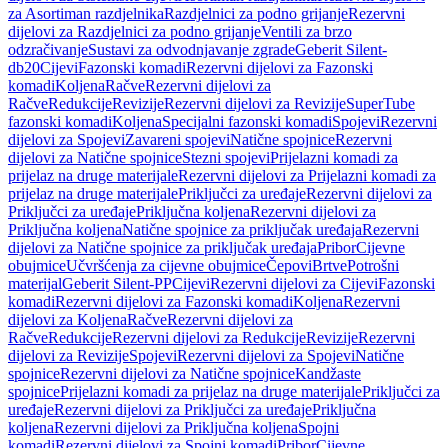
za Asortiman razdjelnika
Razdjelnici za podno grijanje
Rezervni
dijelovi za Razdjelnici za podno grijanje
Ventili za brzo
odzračivanje
Sustavi za odvodnjavanje zgrade
Geberit Silent-
db20
Cijevi
Fazonski komadi
Rezervni dijelovi za Fazonski
komadi
Koljena
Račve
Rezervni dijelovi za
Račve
Redukcije
Revizije
Rezervni dijelovi za Revizije
SuperTube
fazonski komadi
Koljena
Specijalni fazonski komadi
Spojevi
Rezervni
dijelovi za Spojevi
Zavareni spojevi
Natične spojnice
Rezervni
dijelovi za Natične spojnice
Stezni spojevi
Prijelazni komadi za
prijelaz na druge materijale
Rezervni dijelovi za Prijelazni komadi za
prijelaz na druge materijale
Priključci za uređaje
Rezervni dijelovi za
Priključci za uređaje
Priključna koljena
Rezervni dijelovi za
Priključna koljena
Natične spojnice za priključak uređaja
Rezervni
dijelovi za Natične spojnice za priključak uređaja
Pribor
Cijevne
obujmice
Učvršćenja za cijevne obujmice
Čepovi
Brtve
Potrošni
materijal
Geberit Silent-PP
Cijevi
Rezervni dijelovi za Cijevi
Fazonski
komadi
Rezervni dijelovi za Fazonski komadi
Koljena
Rezervni
dijelovi za Koljena
Račve
Rezervni dijelovi za
Račve
Redukcije
Rezervni dijelovi za Redukcije
Revizije
Rezervni
dijelovi za Revizije
Spojevi
Rezervni dijelovi za Spojevi
Natične
spojnice
Rezervni dijelovi za Natične spojnice
Kandžaste
spojnice
Prijelazni komadi za prijelaz na druge materijale
Priključci za
uređaje
Rezervni dijelovi za Priključci za uređaje
Priključna
koljena
Rezervni dijelovi za Priključna koljena
Spojni
komadi
Rezervni dijelovi za Spojni komadi
Pribor
Cijevne