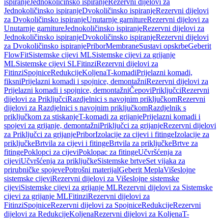
ispiranje
Jednokoličinsko ispiranje
Rezervni dijelovi za
Jednokoličinsko ispiranje
Dvokoličinsko ispiranje
Rezervni dijelovi
za Dvokoličinsko ispiranje
Unutarnje garniture
Rezervni dijelovi za
Unutarnje garniture
Jednokoličinsko ispiranje
Rezervni dijelovi za
Jednokoličinsko ispiranje
Dvokoličinsko ispiranje
Rezervni dijelovi
za Dvokoličinsko ispiranje
Pribor
Membrane
Sustavi opskrbe
Geberit
FlowFit
Sistemske cijevi ML
Sistemske cijevi za grijanje
ML
Sistemske cijevi SL
Fitinzi
Rezervni dijelovi za
Fitinzi
Spojnice
Redukcije
Koljena
T-komadi
Prijelazni komadi,
fiksni
Prijelazni komadi i spojnice, demontažni
Rezervni dijelovi za
Prijelazni komadi i spojnice, demontažni
Čepovi
Priključci
Rezervni
dijelovi za Priključci
Razdjelnici s navojnim priključkom
Rezervni
dijelovi za Razdjelnici s navojnim priključkom
Razdjelnik s
priključkom za stiskanje
T-komadi za grijanje
Prijelazni komadi i
spojevi za grijanje, demontažni
Priključci za grijanje
Rezervni dijelovi
za Priključci za grijanje
Pribor
Izolacije za cijevi i fitinge
Izolacije za
priključke
Brtvila za cijevi i fitinge
Brtvila za priključke
Brtve za
fitinge
Poklopci za cijevi
Poklopac za fitinge
Učvršćenja za
cijevi
Učvršćenja za priključke
Sistemske brtve
Set vijaka za
prirubničke spojeve
Potrošni materijal
Geberit Mepla
Višeslojne
sistemske cijevi
Rezervni dijelovi za Višeslojne sistemske
cijevi
Sistemske cijevi za grijanje ML
Rezervni dijelovi za Sistemske
cijevi za grijanje ML
Fitinzi
Rezervni dijelovi za
Fitinzi
Spojnice
Rezervni dijelovi za Spojnice
Redukcije
Rezervni
dijelovi za Redukcije
Koljena
Rezervni dijelovi za Koljena
T-