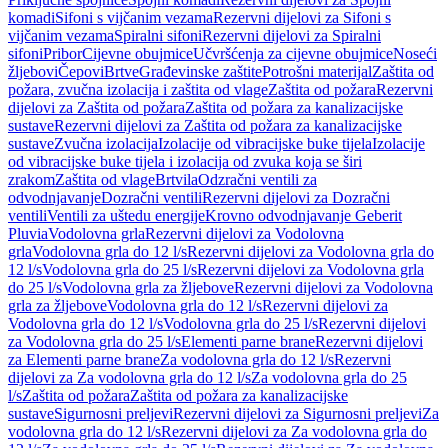
komadi
Sifoni s vijčanim vezama
Rezervni dijelovi za Sifoni s
vijčanim vezama
Spiralni sifoni
Rezervni dijelovi za Spiralni
sifoni
Pribor
Cijevne obujmice
Učvršćenja za cijevne obujmice
Noseći
žljebovi
Čepovi
Brtve
Građevinske zaštite
Potrošni materijal
Zaštita od
požara, zvučna izolacija i zaštita od vlage
Zaštita od požara
Rezervni
dijelovi za Zaštita od požara
Zaštita od požara za kanalizacijske
sustave
Rezervni dijelovi za Zaštita od požara za kanalizacijske
sustave
Zvučna izolacija
Izolacije od vibracijske buke tijela
Izolacije
od vibracijske buke tijela i izolacija od zvuka koja se širi
zrakom
Zaštita od vlage
Brtvila
Odzračni ventili za
odvodnjavanje
Dozračni ventili
Rezervni dijelovi za Dozračni
ventili
Ventili za uštedu energije
Krovno odvodnjavanje Geberit
Pluvia
Vodolovna grla
Rezervni dijelovi za Vodolovna
grla
Vodolovna grla do 12 l/s
Rezervni dijelovi za Vodolovna grla do
12 l/s
Vodolovna grla do 25 l/s
Rezervni dijelovi za Vodolovna grla
do 25 l/s
Vodolovna grla za žljebove
Rezervni dijelovi za Vodolovna
grla za žljebove
Vodolovna grla do 12 l/s
Rezervni dijelovi za
Vodolovna grla do 12 l/s
Vodolovna grla do 25 l/s
Rezervni dijelovi
za Vodolovna grla do 25 l/s
Elementi parne brane
Rezervni dijelovi
za Elementi parne brane
Za vodolovna grla do 12 l/s
Rezervni
dijelovi za Za vodolovna grla do 12 l/s
Za vodolovna grla do 25
l/s
Zaštita od požara
Zaštita od požara za kanalizacijske
sustave
Sigurnosni preljevi
Rezervni dijelovi za Sigurnosni preljevi
Za
vodolovna grla do 12 l/s
Rezervni dijelovi za Za vodolovna grla do