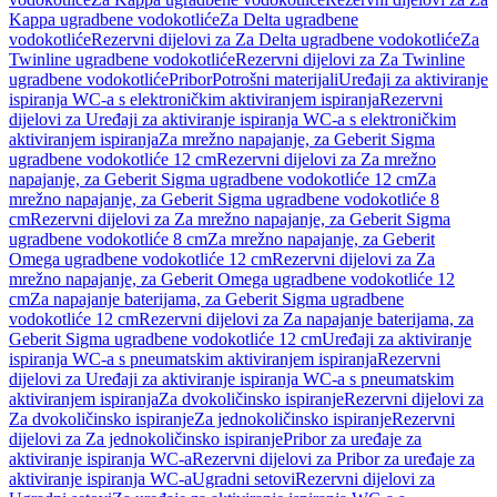
Kappa ugradbene vodokotliće
Za Delta ugradbene
vodokotliće
Rezervni dijelovi za Za Delta ugradbene vodokotliće
Za
Twinline ugradbene vodokotliće
Rezervni dijelovi za Za Twinline
ugradbene vodokotliće
Pribor
Potrošni materijali
Uređaji za aktiviranje
ispiranja WC-a s elektroničkim aktiviranjem ispiranja
Rezervni
dijelovi za Uređaji za aktiviranje ispiranja WC-a s elektroničkim
aktiviranjem ispiranja
Za mrežno napajanje, za Geberit Sigma
ugradbene vodokotliće 12 cm
Rezervni dijelovi za Za mrežno
napajanje, za Geberit Sigma ugradbene vodokotliće 12 cm
Za
mrežno napajanje, za Geberit Sigma ugradbene vodokotliće 8
cm
Rezervni dijelovi za Za mrežno napajanje, za Geberit Sigma
ugradbene vodokotliće 8 cm
Za mrežno napajanje, za Geberit
Omega ugradbene vodokotliće 12 cm
Rezervni dijelovi za Za
mrežno napajanje, za Geberit Omega ugradbene vodokotliće 12
cm
Za napajanje baterijama, za Geberit Sigma ugradbene
vodokotliće 12 cm
Rezervni dijelovi za Za napajanje baterijama, za
Geberit Sigma ugradbene vodokotliće 12 cm
Uređaji za aktiviranje
ispiranja WC-a s pneumatskim aktiviranjem ispiranja
Rezervni
dijelovi za Uređaji za aktiviranje ispiranja WC-a s pneumatskim
aktiviranjem ispiranja
Za dvokoličinsko ispiranje
Rezervni dijelovi za
Za dvokoličinsko ispiranje
Za jednokoličinsko ispiranje
Rezervni
dijelovi za Za jednokoličinsko ispiranje
Pribor za uređaje za
aktiviranje ispiranja WC-a
Rezervni dijelovi za Pribor za uređaje za
aktiviranje ispiranja WC-a
Ugradni setovi
Rezervni dijelovi za