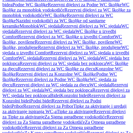
bidea
Podne WC školjke
Rezervni dijelovi za Podne WC školjke
WC
školjke za monoblok vodokotliće
Rezervni dijelovi za WC školjke za
monoblok vodokotliće
WC školjke
Rezervni dijelovi za WC
školjke
Nazidni vodokotlići za WC školjke od sanitarne
keramike
Monoblok
WC sjedala
Rezervni dijelovi za WC sjedala
WC
sjedala
Rezervni dijelovi za WC sjedala
WC školjke u izvedbi
Comfort
Rezervni dijelovi za WC školjke u izvedbi Comfort
WC
školjke, povišene
Rezervni dijelovi za WC školjke, povišene
WC
školjke, produljene
Rezervni dijelovi za WC školjke, produljene
WC
sjedala u izvedbi Comfort
Rezervni dijelovi za WC sjedala u izvedbi
Comfort
WC sjedala
Rezervni dijelovi za WC sjedala
WC sjedala bez
poklopca
Rezervni dijelovi za WC sjedala bez poklopca
WC školjke
za djecu
Rezervni dijelovi za WC školjke za djecu
Konzolne WC
školjke
Rezervni dijelovi za Konzolne WC školjke
Podne WC
školjke
Rezervni dijelovi za Podne WC školjke
WC sjedala za
djecu
Rezervni dijelovi za WC sjedala za djecu
WC sjedala
Rezervni
dijelovi za WC sjedala
WC sjedala bez poklopca
Rezervni dijelovi za
WC sjedala bez poklopca
Bidei
Konzolni bidei
Rezervni dijelovi za
Konzolni bidei
Podni bidei
Rezervni dijelovi za Podni
bidei
Pribor
Rezervni dijelovi za Pribor
Tipke za aktiviranje i uređaji
za aktiviranje ispiranja WC-a
Tipke za aktiviranje
Rezervni dijelovi
za Tipke za aktiviranje
Za Sigma ugradbene vodokotliće
Rezervni
dijelovi za Za Sigma ugradbene vodokotliće
Za Omega ugradbene
vodokotliće
Rezervni dijelovi za Za Omega ugradbene
vodokotliće
Za Kappa ugradbene vodokotliće
Rezervni dijelovi za Za