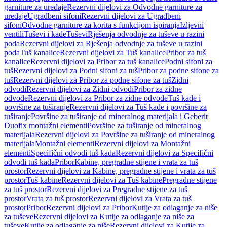
garniture za uređaje
Rezervni dijelovi za Odvodne garniture za
uređaje
Ugradbeni sifoni
Rezervni dijelovi za Ugradbeni
sifoni
Odvodne garniture za korita s funkcijom ispiranja
Izljevni
ventili
Tuševi i kade
Tuševi
Rješenja odvodnje za tuševe u razini
poda
Rezervni dijelovi za Rješenja odvodnje za tuševe u razini
poda
Tuš kanalice
Rezervni dijelovi za Tuš kanalice
Pribor za tuš
kanalice
Rezervni dijelovi za Pribor za tuš kanalice
Podni sifoni za
tuš
Rezervni dijelovi za Podni sifoni za tuš
Pribor za podne sifone za
tuš
Rezervni dijelovi za Pribor za podne sifone za tuš
Zidni
odvodi
Rezervni dijelovi za Zidni odvodi
Pribor za zidne
odvode
Rezervni dijelovi za Pribor za zidne odvode
Tuš kade i
površine za tuširanje
Rezervni dijelovi za Tuš kade i površine za
tuširanje
Površine za tuširanje od mineralnog materijala i Geberit
Duofix montažni elementi
Površine za tuširanje od mineralnog
materijala
Rezervni dijelovi za Površine za tuširanje od mineralnog
materijala
Montažni elementi
Rezervni dijelovi za Montažni
elementi
Specifični odvodi tuš kada
Rezervni dijelovi za Specifični
odvodi tuš kada
Pribor
Kabine, pregradne stijene i vrata za tuš
prostor
Rezervni dijelovi za Kabine, pregradne stijene i vrata za tuš
prostor
Tuš kabine
Rezervni dijelovi za Tuš kabine
Pregradne stijene
za tuš prostor
Rezervni dijelovi za Pregradne stijene za tuš
prostor
Vrata za tuš prostor
Rezervni dijelovi za Vrata za tuš
prostor
Pribor
Rezervni dijelovi za Pribor
Kutije za odlaganje za niše
za tuševe
Rezervni dijelovi za Kutije za odlaganje za niše za
tuševe
Kutije za odlaganje za niše
Rezervni dijelovi za Kutije za