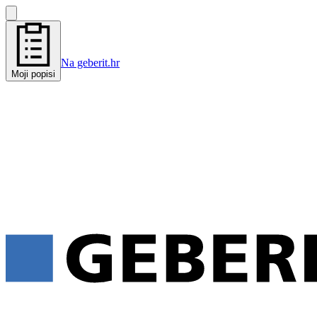
Na geberit.hr
Moji popisi