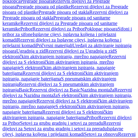
poklopca
Pregrade pisoara
Rezervni dijelovi za Pregrade
pisoara
Pregrade pisoara od plastike
Rezervni dijelovi za Pregrade
pisoara od plastike
Pregrade pisoara od stakla
Rezervni dijelovi za
Pregrade pisoara od stakla
Pregrade pisoara od sanitarne
keramike
Rezervni dijelovi za Pregrade pisoara od sanitarne
keramike
Pribor
Rezervni dijelovi za Pribor
Poklopac pisoara
Sifoni i
pribor za sifone
Isplavne cijevi, isplavna koljena i prijelazni
komadi
Rezervni dijelovi za Isplavne cijevi, isplavna koljena i
prijelazni komadi
Pričvrsni materijali
Uređaji za aktiviranje ispiranja
pisoara
Ugradnja u zid
Rezervni dijelovi za Ugradnja u zid
S
elektroničkim aktiviranjem ispiranja, mrežno napajanje
Rezervni
dijelovi za S elektroničkim aktiviranjem ispiranja, mrežno
napajanje
S elektroničkim aktiviranjem ispiranja, napajanje
baterijama
Rezervni dijelovi za S elektroničkim aktiviranjem
ispiranja, napajanje baterijama
S pneumatskim aktiviranjem
ispiranja
Rezervni dijelovi za S pneumatskim aktiviranjem
ispiranja
Basic
Rezervni dijelovi za Basic
Nazidna montaža
Rezervni
dijelovi za Nazidna montaža
S elektroničkim aktiviranjem ispiranja,
mrežno napajanje
Rezervni dijelovi za S elektroničkim aktiviranjem
ispiranja, mrežno napajanje
S elektroničkim aktiviranjem ispiranja,
napajanje baterijama
Rezervni dijelovi za S elektroničkim
aktiviranjem ispiranja, napajanje baterijama
Pribor
Rezervni dijelovi
za Pribor
Setovi za grubu gradnju i setovi za preradu
Rezervni
dijelovi za Setovi za grubu gradnju i setovi za preradu
Isplavne
cijevi, isplavna koljena i prijelazni komadi
Setovi za obnovu
Rezervni