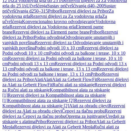
12 l/s
Za vodolovna grla do 25 l/s
Rezervni dijelovi za Za vodolovna
grla do 25 l/s
Učvršćenja
Sustav pričvršćivanja d40–200
Sustav
pričvršćivanja d250–315
Pribor
Rezervni dijelovi za Pribor
Za
vodolovna grla
Rezervni dijelovi za Za vodolovna grla
Za
učvršćenja
Konvencionalno krovno odvodnjavanje
Vodolovna
grla
Rezervni dijelovi za Vodolovna grla
Elementi parne
brane
Rezervni dijelovi za Elementi parne brane
Pribor
Rezervni
dijelovi za Pribor
Podna odvodnja
Odvodnjavanje unutarnjih i
vanjskih površina
Rezervni dijelovi za Odvodnjavanje unutarnjih i
vanjskih površina
Podni odvodi 10 x 10 cm
Rezervni dijelovi za
Podni odvodi 10 x 10 cm
Podni odvodi za balkone i terase, 10 x 10
cm
Rezervni dijelovi za Podni odvodi za balkone i terase, 10 x 10
cm
Podni odvodi 13 x 13 cm
Rezervni dijelovi za Podni odvodi 13 x
13 cm
Podni odvodi za balkone i terase, 13 x 13 cm
Rezervni dijelovi
za Podni odvodi za balkone i terase, 13 x 13 cm
Pribor
Rezervni
dijelovi za Pribor
Alati
Alati
Alati za Geberit FlowFit
Rezervni dijelovi
za Alati za Geberit FlowFit
Ručni alati za stiskanje
Rezervni dijelovi
za Ručni alati za stiskanje
Kompatibilnost alata za stiskanje
[1]
Rezervni dijelovi za Kompatibilnost alata za stiskanje
[1]
Kompatibilnost alata za stiskanje [2]
Rezervni dijelovi za
Kompatibilnost alata za stiskanje [2]
Alati za obradu cijevi
Rezervni
dijelovi za Alati za obradu cijevi
Čepovi za tlačnu probu
Rezervni
dijelovi za Čepovi za tlačnu probu
Oprema za ispitivanje
Uređaji za
stiskanje s alatima
Pribor
Rezervni dijelovi za Pribor
Alati za Geberit
Mepla
Rezervni dijelovi za Alati za Geberit Mepla
Ručni alati za