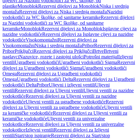
dijelovi za Nazidni vodokotlići za WC školjke, od
plastike
Monoblok
Rezervni dijelovi za Monoblok
Niska i srednja
montaža
Rezervni dijelovi za Niska i srednja montaža
Nazidni
vodokotlići za WC školjke, od sanitarne keramike
Rezervni dijelovi
za Nazidni vodokotlići za WC školjke, od sanitarne
keramike
Monoblok
Rezervni dijelovi za Monoblok
Isplavne cijevi za
nazidne vodokotliće
Rezervni dijelovi za Isplavne cijevi za nazidne
vodokotliće
Visokomontažni
Rezervni dijelovi za
Visokomontažni
Niska i srednja montaža
Pribor
Rezervni dijelovi za
Pribor
Priključci
Rezervni dijelovi za Priključci
Brtve
Brtveni
naglavci
Nazuvice, rozete i zastojni ulošci
Potrošni materijal
Izljevni
ventili
Ugradbeni vodokotlići
Ugradbeni vodokotlići Sigma
Rezervni
dijelovi za Ugradbeni vodokotlići Sigma
Ugradbeni vodokotlići
Omega
Rezervni dijelovi za Ugradbeni vodokotlići
Omega
Ugradbeni vodokotlići Delta
Rezervni dijelovi za Ugradbeni
vodokotlići Delta
Pribor
Uljevni i izljevni ventili
Uljevni
ventili
Rezervni dijelovi za Uljevni ventili
Uljevni ventili za nazidne
vodokotliće
Rezervni dijelovi za Uljevni ventili za nazidne
vodokotliće
Uljevni ventili za ugradbene vodokotliće
Rezervni
dijelovi za Uljevni ventili za ugradbene vodokotliće
Uljevni ventili
za keramičke vodokotliće
Rezervni dijelovi za Uljevni ventili za
keramičke vodokotliće
Uljevni ventili za univerzalne
vodokotlice
Rezervni dijelovi za Uljevni ventili za univerzalne
vodokotlice
Izljevni ventili
Rezervni dijelovi za Izljevni
ventili
Start/stop ispiranje
Rezervni dijelovi za Start/stop