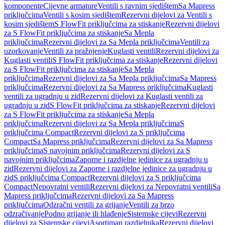
komponente
Cijevne armature
Ventili s ravnim sjedištem
Sa Mapress
priključcima
Ventili s kosim sjedištem
Rezervni dijelovi za Ventili s
kosim sjedištem
S FlowFit priključcima za stiskanje
Rezervni dijelovi
za S FlowFit priključcima za stiskanje
Sa Mepla
priključcima
Rezervni dijelovi za Sa Mepla priključcima
Ventili za
uzorkovanje
Ventili za pražnjenje
Kuglasti ventili
Rezervni dijelovi za
Kuglasti ventili
S FlowFit priključcima za stiskanje
Rezervni dijelovi
za S FlowFit priključcima za stiskanje
Sa Mepla
priključcima
Rezervni dijelovi za Sa Mepla priključcima
Sa Mapress
priključcima
Rezervni dijelovi za Sa Mapress priključcima
Kuglasti
ventili za ugradnju u zid
Rezervni dijelovi za Kuglasti ventili za
ugradnju u zid
S FlowFit priključcima za stiskanje
Rezervni dijelovi
za S FlowFit priključcima za stiskanje
Sa Mepla
priključcima
Rezervni dijelovi za Sa Mepla priključcima
S
priključcima Compact
Rezervni dijelovi za S priključcima
Compact
Sa Mapress priključcima
Rezervni dijelovi za Sa Mapress
priključcima
S navojnim priključcima
Rezervni dijelovi za S
navojnim priključcima
Zaporne i razdjelne jedinice za ugradnju u
zid
Rezervni dijelovi za Zaporne i razdjelne jedinice za ugradnju u
zid
S priključcima Compact
Rezervni dijelovi za S priključcima
Compact
Nepovratni ventili
Rezervni dijelovi za Nepovratni ventili
Sa
Mapress priključcima
Rezervni dijelovi za Sa Mapress
priključcima
Odzračni ventili za grijanje
Ventili za brzo
odzračivanje
Podno grijanje ili hlađenje
Sistemske cijevi
Rezervni
dijelovi za Sistemske cijevi
Asortiman razdjelnika
Rezervni dijelovi