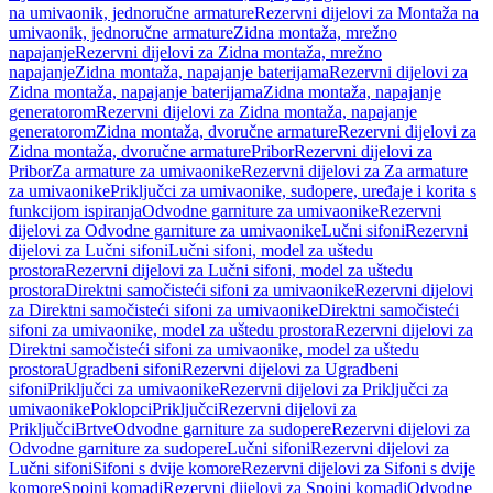
na umivaonik, jednoručne armature
Rezervni dijelovi za Montaža na
umivaonik, jednoručne armature
Zidna montaža, mrežno
napajanje
Rezervni dijelovi za Zidna montaža, mrežno
napajanje
Zidna montaža, napajanje baterijama
Rezervni dijelovi za
Zidna montaža, napajanje baterijama
Zidna montaža, napajanje
generatorom
Rezervni dijelovi za Zidna montaža, napajanje
generatorom
Zidna montaža, dvoručne armature
Rezervni dijelovi za
Zidna montaža, dvoručne armature
Pribor
Rezervni dijelovi za
Pribor
Za armature za umivaonike
Rezervni dijelovi za Za armature
za umivaonike
Priključci za umivaonike, sudopere, uređaje i korita s
funkcijom ispiranja
Odvodne garniture za umivaonike
Rezervni
dijelovi za Odvodne garniture za umivaonike
Lučni sifoni
Rezervni
dijelovi za Lučni sifoni
Lučni sifoni, model za uštedu
prostora
Rezervni dijelovi za Lučni sifoni, model za uštedu
prostora
Direktni samočisteći sifoni za umivaonike
Rezervni dijelovi
za Direktni samočisteći sifoni za umivaonike
Direktni samočisteći
sifoni za umivaonike, model za uštedu prostora
Rezervni dijelovi za
Direktni samočisteći sifoni za umivaonike, model za uštedu
prostora
Ugradbeni sifoni
Rezervni dijelovi za Ugradbeni
sifoni
Priključci za umivaonike
Rezervni dijelovi za Priključci za
umivaonike
Poklopci
Priključci
Rezervni dijelovi za
Priključci
Brtve
Odvodne garniture za sudopere
Rezervni dijelovi za
Odvodne garniture za sudopere
Lučni sifoni
Rezervni dijelovi za
Lučni sifoni
Sifoni s dvije komore
Rezervni dijelovi za Sifoni s dvije
komore
Spojni komadi
Rezervni dijelovi za Spojni komadi
Odvodne