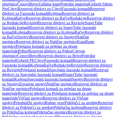
obujmice
Čepovi
Brtve
Zaštitne kape
Potrošni materijal
Geberit Silent-
Pro
Cijevi
Rezervni dijelovi za Cijevi
Fazonski komadi
Rezervni
dijelovi za Fazonski komadi
Koljena
Rezervni dijelovi za
Koljena
Račve
Rezervni dijelovi za Račve
Redukcije
Rezervni dijelovi
za Redukcije
Revizije
Rezervni dijelovi za Revizije
SuperTube
fazonski komadi
Rezervni dijelovi za SuperTube fazonski
komadi
Koljena
Rezervni dijelovi za Koljena
Račve
Rezervni dijelovi
za Račve
Spojevi
Rezervni dijelovi za Spojevi
Natične
spojnice
Rezervni dijelovi za Natične spojnice
Kandžaste
spojnice
Prijelazni komadi za prijelaz na druge
materijale
Pribor
Rezervni dijelovi za Pribor
Cijevne
obujmice
Čepovi
Brtve
Rezervni dijelovi za Brtve
Potrošni
materijal
Geberit PE
Cijevi
Fazonski komadi
Rezervni dijelovi za
Fazonski komadi
Koljena
Račve
Redukcije
Revizije
Rezervni dijelovi
za Revizije
Prijelazni komadi
Specijalni fazonski komadi
Rezervni
dijelovi za Specijalni fazonski komadi
SuperTube fazonski
komadi
Koljena
Specijalni fazonski komadi
Spojevi
Rezervni dijelovi
za Spojevi
Zavareni spojevi
Natične spojnice
Rezervni dijelovi za
Natične spojnice
Prijelazni komadi za prijelaz na druge
materijale
Rezervni dijelovi za Prijelazni komadi za prijelaz na druge
materijale
Vijčani spojevi
Rezervni dijelovi za Vijčani
spojevi
Prirubnički spojevi
Rubne veze
Priključci za uređaje
Rezervni
dijelovi za Priključci za uređaje
Priključna koljena
Rezervni dijelovi
za Priključna koljena
Priključne spojnice
Rezervni dijelovi za
Priključne spojnice
Spojni komadi
Rezervni dijelovi za Spojni