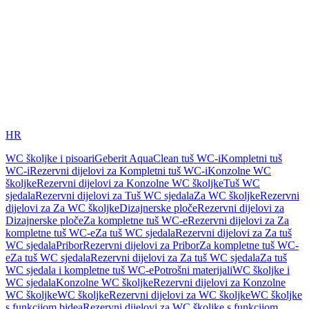
HR
WC školjke i pisoari
Geberit AquaClean tuš WC-i
Kompletni tuš
WC-i
Rezervni dijelovi za Kompletni tuš WC-i
Konzolne WC
školjke
Rezervni dijelovi za Konzolne WC školjke
Tuš WC
sjedala
Rezervni dijelovi za Tuš WC sjedala
Za WC školjke
Rezervni
dijelovi za Za WC školjke
Dizajnerske ploče
Rezervni dijelovi za
Dizajnerske ploče
Za kompletne tuš WC-e
Rezervni dijelovi za Za
kompletne tuš WC-e
Za tuš WC sjedala
Rezervni dijelovi za Za tuš
WC sjedala
Pribor
Rezervni dijelovi za Pribor
Za kompletne tuš WC-
e
Za tuš WC sjedala
Rezervni dijelovi za Za tuš WC sjedala
Za tuš
WC sjedala i kompletne tuš WC-e
Potrošni materijali
WC školjke i
WC sjedala
Konzolne WC školjke
Rezervni dijelovi za Konzolne
WC školjke
WC školjke
Rezervni dijelovi za WC školjke
WC školjke
s funkcijom bidea
Rezervni dijelovi za WC školjke s funkcijom