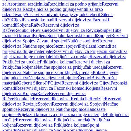
za Asortiman razdjelnika
Razdjelnici za podno grijanje
Rezervni
dijelovi za Razdjelnici za podno grijanje
Ventili za brzo
odzračivanje
Sustavi za odvodnjavanje zgrade
Geberit Silent-
db20
Cijevi
Fazonski komadi
Rezervni dijelovi za Fazonski
komadi
Koljena
Račve
Rezervni dijelovi za
Račve
Redukcije
Revizije
Rezervni dijelovi za Revizije
SuperTube
fazonski komadi
Koljena
Specijalni fazonski komadi
Spojevi
Rezervni
dijelovi za Spojevi
Zavareni spojevi
Natične spojnice
Rezervni
dijelovi za Natične spojnice
Stezni spojevi
Prijelazni komadi za
prijelaz na druge materijale
Rezervni dijelovi za Prijelazni komadi za
prijelaz na druge materijale
Priključci za uređaje
Rezervni dijelovi za
Priključci za uređaje
Priključna koljena
Rezervni dijelovi za
Priključna koljena
Natične spojnice za priključak uređaja
Rezervni
dijelovi za Natične spojnice za priključak uređaja
Pribor
Cijevne
obujmice
Učvršćenja za cijevne obujmice
Čepovi
Brtve
Potrošni
materijal
Geberit Silent-PP
Cijevi
Rezervni dijelovi za Cijevi
Fazonski
komadi
Rezervni dijelovi za Fazonski komadi
Koljena
Rezervni
dijelovi za Koljena
Račve
Rezervni dijelovi za
Račve
Redukcije
Rezervni dijelovi za Redukcije
Revizije
Rezervni
dijelovi za Revizije
Spojevi
Rezervni dijelovi za Spojevi
Natične
spojnice
Rezervni dijelovi za Natične spojnice
Kandžaste
spojnice
Prijelazni komadi za prijelaz na druge materijale
Priključci za
uređaje
Rezervni dijelovi za Priključci za uređaje
Priključna
koljena
Rezervni dijelovi za Priključna koljena
Spojni
komadi
Rezervni dijelovi za Spojni komadi
Pribor
Cijevne