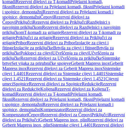
komadi
Rezervni dijelovi za T-komadi
Prijelazni komadi,
fiksni
Rezervni dijelovi za Prijelazni komadi, fiksni
Prijelazni komadi
i spojnice, demontažni
Rezervni dijelovi za Prijelazni komadi i
spojnice, demontažni
Čepovi
Rezervni dijelovi za
Čepovi
Priključci
Rezervni dijelovi za Priključci
Razdjelnici s
navojnim priključkom
Rezervni dijelovi za Razdjelnici s navojnim
priključkom
T-komadi za grijanje
Rezervni dijelovi za T-komadi za
grijanje
Priključci za grijanje
Rezervni dijelovi za Priključci za
grijanje
Pribor
Rezervni dijelovi za Pribor
Izolacije za cijevi i
fitinge
Izolacije za priključke
Brtvila za cijevi i fitinge
Brtvila za
priključke
Poklopci za cijevi
Učvršćenja za cijevi
Učvršćenja za
priključke
Rezervni dijelovi za Učvršćenja za priključke
Sistemske
brtve
Set vijaka za prirubničke spojeve
Geberit Mapress inox
Geberit
Mapress inox
Rezervni dijelovi za Geberit Mapress inox
Sistemske
cijevi 1.4401
Rezervni dijelovi za Sistemske cijevi 1.4401
Sistemske
cijevi 1.4521
Rezervni dijelovi za Sistemske cijevi 1.4521
Cijevni
umeci
Spojnice
Rezervni dijelovi za Spojnice
Redukcije
Rezervni
dijelovi za Redukcije
Koljena
Rezervni dijelovi za Koljena
T-
komadi
Rezervni dijelovi za T-komadi
Prijelazni komadi,
fiksni
Rezervni dijelovi za Prijelazni komadi, fiksni
Prijelazni komadi
i spojnice, demontažni
Rezervni dijelovi za Prijelazni komadi i
spojnice, demontažni
Kompenzatori
Rezervni dijelovi za
Kompenzatori
Čepovi
Rezervni dijelovi za Čepovi
Priključci
Rezervni
dijelovi za Priključci
Geberit Mapress inox, plin
Rezervni dijelovi za
Geberit Mapress inox, plin
Sistemske cijevi 1.4401
Rezervni dijelovi