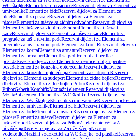
WC školjke
Elementi za umivaonike
Rezervni dijelovi za Elementi za
umivaonike
Elementi za bide
Rezervni dijelovi za Elementi za
bide
Elementi za pisoare
Rezervni dijelovi za Elementi za
pisoare
Elementi za tuševe sa zidnim odvodom
Rezervni dijelovi za
Elementi za tuševe sa zidnim odvodom
Elementi za tuševe i
kade
Rezervni dijelovi za Elementi za tuševe i kade
Elementi za
pregrade za tuš u ravnini poda
Rezervni dijelovi za Elementi za
pregrade za tuš u ravnini poda
Elementi za korita
Rezervni dijelovi za
Elementi za korita
Elementi za armature
Rezervni dijelovi za
Elementi za armature
Elementi za perilice rublja i perilice
posuđa
Rezervni dijelovi za Elementi za perilice rublja i perilice
posuđa
Elementi za konzolna opterećenja
Rezervni dijelovi za
Elementi za konzolna opterećenja
Elementi za sudopere
Rezervni
dijelovi za Elementi za sudopere
Elementi za zidne bojlere
Rezervni
dijelovi za Elementi za zidne bojlere
Pribor
Rezervni dijelovi za
Pribor
Geberit Kombifix
Montažni elementi
Rezervni dijelovi za
Montažni elementi
Elementi za WC školjke
Rezervni dijelovi za
Elementi za WC školjke
Elementi za umivaonike
Rezervni dijelovi za
Elementi za umivaonike
Elementi za bide
Rezervni dijelovi za
Elementi za bide
Elementi za pisoare
Rezervni dijelovi za Elementi za
pisoare
Elementi za tuševe
Rezervni dijelovi za Elementi za
tuševe
Pribor
Rezervni dijelovi za Pribor
Za elemente WC-a
Za
učvršćenja
Rezervni dijelovi za Za učvršćenja
Nazidni
vodokotlići
Nazidni vodokotlići za WC školjke, od plastike
Rezervni