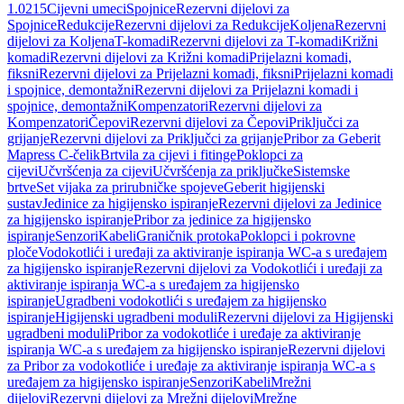
1.0215
Cijevni umeci
Spojnice
Rezervni dijelovi za
Spojnice
Redukcije
Rezervni dijelovi za Redukcije
Koljena
Rezervni
dijelovi za Koljena
T-komadi
Rezervni dijelovi za T-komadi
Križni
komadi
Rezervni dijelovi za Križni komadi
Prijelazni komadi,
fiksni
Rezervni dijelovi za Prijelazni komadi, fiksni
Prijelazni komadi
i spojnice, demontažni
Rezervni dijelovi za Prijelazni komadi i
spojnice, demontažni
Kompenzatori
Rezervni dijelovi za
Kompenzatori
Čepovi
Rezervni dijelovi za Čepovi
Priključci za
grijanje
Rezervni dijelovi za Priključci za grijanje
Pribor za Geberit
Mapress C-čelik
Brtvila za cijevi i fitinge
Poklopci za
cijevi
Učvršćenja za cijevi
Učvršćenja za priključke
Sistemske
brtve
Set vijaka za prirubničke spojeve
Geberit higijenski
sustav
Jedinice za higijensko ispiranje
Rezervni dijelovi za Jedinice
za higijensko ispiranje
Pribor za jedinice za higijensko
ispiranje
Senzori
Kabeli
Graničnik protoka
Poklopci i pokrovne
ploče
Vodokotlići i uređaji za aktiviranje ispiranja WC-a s uređajem
za higijensko ispiranje
Rezervni dijelovi za Vodokotlići i uređaji za
aktiviranje ispiranja WC-a s uređajem za higijensko
ispiranje
Ugradbeni vodokotlići s uređajem za higijensko
ispiranje
Higijenski ugradbeni moduli
Rezervni dijelovi za Higijenski
ugradbeni moduli
Pribor za vodokotliće i uređaje za aktiviranje
ispiranja WC-a s uređajem za higijensko ispiranje
Rezervni dijelovi
za Pribor za vodokotliće i uređaje za aktiviranje ispiranja WC-a s
uređajem za higijensko ispiranje
Senzori
Kabeli
Mrežni
dijelovi
Rezervni dijelovi za Mrežni dijelovi
Mrežne