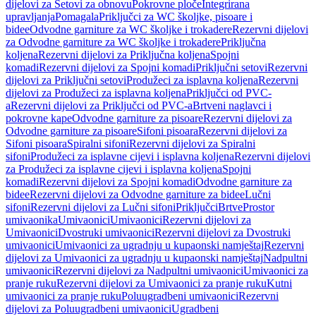
dijelovi za Setovi za obnovu
Pokrovne ploče
Integrirana
upravljanja
Pomagala
Priključci za WC školjke, pisoare i
bidee
Odvodne garniture za WC školjke i trokadere
Rezervni dijelovi
za Odvodne garniture za WC školjke i trokadere
Priključna
koljena
Rezervni dijelovi za Priključna koljena
Spojni
komadi
Rezervni dijelovi za Spojni komadi
Priključni setovi
Rezervni
dijelovi za Priključni setovi
Produžeci za isplavna koljena
Rezervni
dijelovi za Produžeci za isplavna koljena
Priključci od PVC-
a
Rezervni dijelovi za Priključci od PVC-a
Brtveni naglavci i
pokrovne kape
Odvodne garniture za pisoare
Rezervni dijelovi za
Odvodne garniture za pisoare
Sifoni pisoara
Rezervni dijelovi za
Sifoni pisoara
Spiralni sifoni
Rezervni dijelovi za Spiralni
sifoni
Produžeci za isplavne cijevi i isplavna koljena
Rezervni dijelovi
za Produžeci za isplavne cijevi i isplavna koljena
Spojni
komadi
Rezervni dijelovi za Spojni komadi
Odvodne garniture za
bidee
Rezervni dijelovi za Odvodne garniture za bidee
Lučni
sifoni
Rezervni dijelovi za Lučni sifoni
Priključci
Brtve
Prostor
umivaonika
Umivaonici
Umivaonici
Rezervni dijelovi za
Umivaonici
Dvostruki umivaonici
Rezervni dijelovi za Dvostruki
umivaonici
Umivaonici za ugradnju u kupaonski namještaj
Rezervni
dijelovi za Umivaonici za ugradnju u kupaonski namještaj
Nadpultni
umivaonici
Rezervni dijelovi za Nadpultni umivaonici
Umivaonici za
pranje ruku
Rezervni dijelovi za Umivaonici za pranje ruku
Kutni
umivaonici za pranje ruku
Poluugradbeni umivaonici
Rezervni
dijelovi za Poluugradbeni umivaonici
Ugradbeni