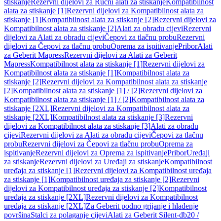
stiskanje
Rezervni dijelovi za Ručni alati za stiskanje
Kompatibilnost
alata za stiskanje [1]
Rezervni dijelovi za Kompatibilnost alata za
stiskanje [1]
Kompatibilnost alata za stiskanje [2]
Rezervni dijelovi za
Kompatibilnost alata za stiskanje [2]
Alati za obradu cijevi
Rezervni
dijelovi za Alati za obradu cijevi
Čepovi za tlačnu probu
Rezervni
dijelovi za Čepovi za tlačnu probu
Oprema za ispitivanje
Pribor
Alati
za Geberit Mapress
Rezervni dijelovi za Alati za Geberit
Mapress
Kompatibilnost alata za stiskanje [1]
Rezervni dijelovi za
Kompatibilnost alata za stiskanje [1]
Kompatibilnost alata za
stiskanje [2]
Rezervni dijelovi za Kompatibilnost alata za stiskanje
[2]
Kompatibilnost alata za stiskanje [1] / [2]
Rezervni dijelovi za
Kompatibilnost alata za stiskanje [1] / [2]
Kompatibilnost alata za
stiskanje [2XL]
Rezervni dijelovi za Kompatibilnost alata za
stiskanje [2XL]
Kompatibilnost alata za stiskanje [3]
Rezervni
dijelovi za Kompatibilnost alata za stiskanje [3]
Alati za obradu
cijevi
Rezervni dijelovi za Alati za obradu cijevi
Čepovi za tlačnu
probu
Rezervni dijelovi za Čepovi za tlačnu probu
Oprema za
ispitivanje
Rezervni dijelovi za Oprema za ispitivanje
Pribor
Uređaji
za stiskanje
Rezervni dijelovi za Uređaji za stiskanje
Kompatibilnost
uređaja za stiskanje [1]
Rezervni dijelovi za Kompatibilnost uređaja
za stiskanje [1]
Kompatibilnost uređaja za stiskanje [2]
Rezervni
dijelovi za Kompatibilnost uređaja za stiskanje [2]
Kompatibilnost
uređaja za stiskanje [2XL]
Rezervni dijelovi za Kompatibilnost
uređaja za stiskanje [2XL]
Za Geberit podno grijanje i hlađenje
površina
Stalci za polaganje cijevi
Alati za Geberit Silent-db20 /