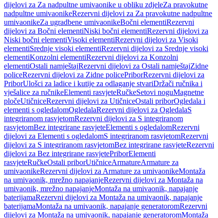
dijelovi za Za nadpultne umivaonike u obliku zdjele
Za pravokutne
nadpultne umivaonike
Rezervni dijelovi za Za pravokutne nadpultne
umivaonike
Za ugradbene umivaonike
Bočni elementi
Rezervni
dijelovi za Bočni elementi
Niski bočni elementi
Rezervni dijelovi za
Niski bočni elementi
Visoki elementi
Rezervni dijelovi za Visoki
elementi
Srednje visoki elementi
Rezervni dijelovi za Srednje visoki
elementi
Konzolni elementi
Rezervni dijelovi za Konzolni
elementi
Ostali namještaj
Rezervni dijelovi za Ostali namještaj
Zidne
police
Rezervni dijelovi za Zidne police
Pribor
Rezervni dijelovi za
Pribor
Ulošci za ladice i kutije za odlaganje stvari
Držači ručnika i
vješalice za ručnike
Elementi rasvjete
Ručke
Setovi nogu
Magnetne
ploče
Utičnice
Rezervni dijelovi za Utičnice
Ostali pribor
Ogledala i
elementi s ogledalom
Ogledala
Rezervni dijelovi za Ogledala
S
integriranom rasvjetom
Rezervni dijelovi za S integriranom
rasvjetom
Bez integrirane rasvjete
Elementi s ogledalom
Rezervni
dijelovi za Elementi s ogledalom
S integriranom rasvjetom
Rezervni
dijelovi za S integriranom rasvjetom
Bez integrirane rasvjete
Rezervni
dijelovi za Bez integrirane rasvjete
Pribor
Elementi
rasvjete
Ručke
Ostali pribor
Utičnice
Armature
Armature za
umivaonike
Rezervni dijelovi za Armature za umivaonike
Montaža
na umivaonik, mrežno napajanje
Rezervni dijelovi za Montaža na
umivaonik, mrežno napajanje
Montaža na umivaonik, napajanje
baterijama
Rezervni dijelovi za Montaža na umivaonik, napajanje
baterijama
Montaža na umivaonik, napajanje generatorom
Rezervni
dijelovi za Montaža na umivaonik, napajanje generatorom
Montaža