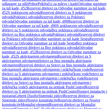
odlaganje za niše
Pribor
Priključci za tuševe i kade
Odvodne garniture
za tuš kade, d52
Rezervni dijelovi za Odvodne garniture za tuš kade,
d52
S poklopcem odvoda
Rezervni dijelovi za S poklopcem
odvoda
Poklopci odvoda
Rezervni dijelovi za Poklopci
odvoda
Odvodne garniture za tuš kade, d90
Rezervni dijelovi za
Odvodne garniture za tuš kade, d90
S poklopcem odvoda
Rezervni
dijelovi za S poklopcem odvoda
Bez poklopca odvoda
Rezervni
dijelovi za Bez poklopca odvoda
Poklopci odvoda
Rezervni dijelovi
za Poklopci odvoda
Odvodne garniture za tuš kade Sestra
Rezervni
dijelovi za Odvodne garniture za tuš kade Sestra
Bez poklopca
odvoda
Rezervni dijelovi za Bez poklopca odvoda
Odvodne
garniture za kade, d52
Rezervni dijelovi za Odvodne garniture za
kade, d52
S aktiviranjem odvrtanjem
Rezervni dijelovi za S
aktiviranjem odvrtanjem
Setovi za finu montažu aktiviranja
odvrtanjem
Rezervni dijelovi za Setovi za finu montažu aktiviranja
odvrtanjem
S aktiviranjem odvrtanjem i priključkom vode
Rezervni
dijelovi za S aktiviranjem odvrtanjem i priključkom vode
Setovi za
finu montažu aktiviranja odvrtanjem i priključka vode
Rezervni
dijelovi za Setovi za finu montažu aktiviranja odvrtanjem i
priključka vode
S aktiviranjem na pritisak PushControl
Rezervni
dijelovi za S aktiviranjem na pritisak PushControl
Sustavi instalacije i
ispiranja
Geberit Duofix
Sistemski zidovi
Rezervni dijelovi za
Sistemski zidovi
Nosive konstrukcije
Rezervni dijelovi za Nosive
konstrukcije
Montažni elementi
Rezervni dijelovi za Montažni
elementi
Elementi za WC školjke
Rezervni dijelovi za Elementi za