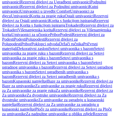
umivaonici
Rezervni dijelovi za Ugradbeni umivaonici
Podpultni
umivaonici
Rezervni dijelovi za Podpultni umivaonici
Kutni
umivaonici
Umivaonici u izvedbi Comfort
Umivaonici za
djecu
Umivaonici
Korita za pranje ruku
Ostali umivaonici
Rezervni
dijelovi za Ostali umivaonici
Korita s funkcijom ispiranja
Rezervni
dijelovi za Korita s funkcijom ispiranja
Trokaderi
Rezervni dijelovi za
Trokaderi
Višenamjenska korita
Rezervni dijelovi za Višenamjenska
korita
Umivaonici za učionice
Pribor
Podesti
Rezervni dijelovi za
Podesti
Podesti
Polupodesti
Rezervni dijelovi za
Polupodesti
Pribor
Poklopci odvoda
Držači ručnika
Pričvrsni
materijali
Dekorativni zasloni
Setovi umivaonika s bazom
Setovi
umivaonika za pranje ruku s bazom
Rezervni dijelovi za Setovi
umivaonika za pranje ruku s bazom
Setovi umivaonika s
bazom
Rezervni dijelovi za Setovi umivaonika s bazom
Setovi
ugradnog umivaonika s bazom
Rezervni dijelovi za Setovi ugradnog
umivaonika s bazom
Setovi ugradbenih umivaonika s
bazom
Rezervni dijelovi za Setovi ugradbenih umivaonika s
bazom
Kupaonski namještaj
Baze za umivaonike
Rezervni dijelovi za
Baze za umivaonike
Za umivaonike za pranje ruku
Rezervni dijelovi
za Za umivaonike za pranje ruku
Za umivaonike
Rezervni dijelovi za
Za umivaonike
Za dvostruke umivaonike
Rezervni dijelovi za Za
dvostruke umivaonike
Za umivaonike za ugradnju u kupaonski
namještaj
Rezervni dijelovi za Za umivaonike za ugradnju u
kupaonski namještaj
Ploče za umivaonike
Rezervni dijelovi za Ploče
za umivaonike
Za nadpultne umivaonike u obliku zdjele
Rezervni