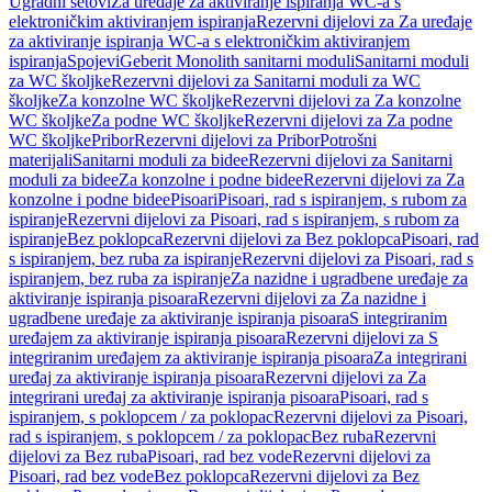
Ugradni setovi
Za uređaje za aktiviranje ispiranja WC-a s
elektroničkim aktiviranjem ispiranja
Rezervni dijelovi za Za uređaje
za aktiviranje ispiranja WC-a s elektroničkim aktiviranjem
ispiranja
Spojevi
Geberit Monolith sanitarni moduli
Sanitarni moduli
za WC školjke
Rezervni dijelovi za Sanitarni moduli za WC
školjke
Za konzolne WC školjke
Rezervni dijelovi za Za konzolne
WC školjke
Za podne WC školjke
Rezervni dijelovi za Za podne
WC školjke
Pribor
Rezervni dijelovi za Pribor
Potrošni
materijali
Sanitarni moduli za bidee
Rezervni dijelovi za Sanitarni
moduli za bidee
Za konzolne i podne bidee
Rezervni dijelovi za Za
konzolne i podne bidee
Pisoari
Pisoari, rad s ispiranjem, s rubom za
ispiranje
Rezervni dijelovi za Pisoari, rad s ispiranjem, s rubom za
ispiranje
Bez poklopca
Rezervni dijelovi za Bez poklopca
Pisoari, rad
s ispiranjem, bez ruba za ispiranje
Rezervni dijelovi za Pisoari, rad s
ispiranjem, bez ruba za ispiranje
Za nazidne i ugradbene uređaje za
aktiviranje ispiranja pisoara
Rezervni dijelovi za Za nazidne i
ugradbene uređaje za aktiviranje ispiranja pisoara
S integriranim
uređajem za aktiviranje ispiranja pisoara
Rezervni dijelovi za S
integriranim uređajem za aktiviranje ispiranja pisoara
Za integrirani
uređaj za aktiviranje ispiranja pisoara
Rezervni dijelovi za Za
integrirani uređaj za aktiviranje ispiranja pisoara
Pisoari, rad s
ispiranjem, s poklopcem / za poklopac
Rezervni dijelovi za Pisoari,
rad s ispiranjem, s poklopcem / za poklopac
Bez ruba
Rezervni
dijelovi za Bez ruba
Pisoari, rad bez vode
Rezervni dijelovi za
Pisoari, rad bez vode
Bez poklopca
Rezervni dijelovi za Bez