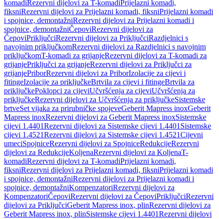
komadi
Rezervni dijelovi za T-komadi
Prijelazni komadi,
fiksni
Rezervni dijelovi za Prijelazni komadi, fiksni
Prijelazni komadi
i spojnice, demontažni
Rezervni dijelovi za Prijelazni komadi i
spojnice, demontažni
Čepovi
Rezervni dijelovi za
Čepovi
Priključci
Rezervni dijelovi za Priključci
Razdjelnici s
navojnim priključkom
Rezervni dijelovi za Razdjelnici s navojnim
priključkom
T-komadi za grijanje
Rezervni dijelovi za T-komadi za
grijanje
Priključci za grijanje
Rezervni dijelovi za Priključci za
grijanje
Pribor
Rezervni dijelovi za Pribor
Izolacije za cijevi i
fitinge
Izolacije za priključke
Brtvila za cijevi i fitinge
Brtvila za
priključke
Poklopci za cijevi
Učvršćenja za cijevi
Učvršćenja za
priključke
Rezervni dijelovi za Učvršćenja za priključke
Sistemske
brtve
Set vijaka za prirubničke spojeve
Geberit Mapress inox
Geberit
Mapress inox
Rezervni dijelovi za Geberit Mapress inox
Sistemske
cijevi 1.4401
Rezervni dijelovi za Sistemske cijevi 1.4401
Sistemske
cijevi 1.4521
Rezervni dijelovi za Sistemske cijevi 1.4521
Cijevni
umeci
Spojnice
Rezervni dijelovi za Spojnice
Redukcije
Rezervni
dijelovi za Redukcije
Koljena
Rezervni dijelovi za Koljena
T-
komadi
Rezervni dijelovi za T-komadi
Prijelazni komadi,
fiksni
Rezervni dijelovi za Prijelazni komadi, fiksni
Prijelazni komadi
i spojnice, demontažni
Rezervni dijelovi za Prijelazni komadi i
spojnice, demontažni
Kompenzatori
Rezervni dijelovi za
Kompenzatori
Čepovi
Rezervni dijelovi za Čepovi
Priključci
Rezervni
dijelovi za Priključci
Geberit Mapress inox, plin
Rezervni dijelovi za
Geberit Mapress inox, plin
Sistemske cijevi 1.4401
Rezervni dijelovi