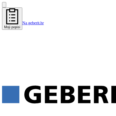
Na geberit.hr
Moji popisi