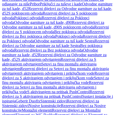
odlaganje za niše
Pribor
Priključci za tuševe i kade
Odvodne garniture
za tuš kade, d52
Rezervni dijelovi za Odvodne garniture za tuš kade,
d52
S poklopcem odvoda
Rezervni dijelovi za S poklopcem
odvoda
Poklopci odvoda
Rezervni dijelovi za Poklopci
odvoda
Odvodne garniture za tuš kade, d90
Rezervni dijelovi za
Odvodne garniture za tuš kade, d90
S poklopcem odvoda
Rezervni
dijelovi za S poklopcem odvoda
Bez poklopca odvoda
Rezervni
dijelovi za Bez poklopca odvoda
Poklopci odvoda
Rezervni dijelovi
za Poklopci odvoda
Odvodne garniture za tuš kade Sestra
Rezervni
dijelovi za Odvodne garniture za tuš kade Sestra
Bez poklopca
odvoda
Rezervni dijelovi za Bez poklopca odvoda
Odvodne
garniture za kade, d52
Rezervni dijelovi za Odvodne garniture za
kade, d52
S aktiviranjem odvrtanjem
Rezervni dijelovi za S
aktiviranjem odvrtanjem
Setovi za finu montažu aktiviranja
odvrtanjem
Rezervni dijelovi za Setovi za finu montažu aktiviranja
odvrtanjem
S aktiviranjem odvrtanjem i priključkom vode
Rezervni
dijelovi za S aktiviranjem odvrtanjem i priključkom vode
Setovi za
finu montažu aktiviranja odvrtanjem i priključka vode
Rezervni
dijelovi za Setovi za finu montažu aktiviranja odvrtanjem i
priključka vode
S aktiviranjem na pritisak PushControl
Rezervni
dijelovi za S aktiviranjem na pritisak PushControl
Sustavi instalacije i
ispiranja
Geberit Duofix
Sistemski zidovi
Rezervni dijelovi za
Sistemski zidovi
Nosive konstrukcije
Rezervni dijelovi za Nosive
konstrukcije
Montažni elementi
Rezervni dijelovi za Montažni
elementi
Elementi za WC školjke
Rezervni dijelovi za Elementi za