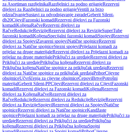
za Asortiman razdjelnika
Razdjelnici za podno grijanje
Rezervni
dijelovi za Razdjelnici za podno grijanje
Ventili za brzo
odzračivanje
Sustavi za odvodnjavanje zgrade
Geberit Silent-
db20
Cijevi
Fazonski komadi
Rezervni dijelovi za Fazonski
komadi
Koljena
Račve
Rezervni dijelovi za
Račve
Redukcije
Revizije
Rezervni dijelovi za Revizije
SuperTube
fazonski komadi
Koljena
Specijalni fazonski komadi
Spojevi
Rezervni
dijelovi za Spojevi
Zavareni spojevi
Natične spojnice
Rezervni
dijelovi za Natične spojnice
Stezni spojevi
Prijelazni komadi za
prijelaz na druge materijale
Rezervni dijelovi za Prijelazni komadi za
prijelaz na druge materijale
Priključci za uređaje
Rezervni dijelovi za
Priključci za uređaje
Priključna koljena
Rezervni dijelovi za
Priključna koljena
Natične spojnice za priključak uređaja
Rezervni
dijelovi za Natične spojnice za priključak uređaja
Pribor
Cijevne
obujmice
Učvršćenja za cijevne obujmice
Čepovi
Brtve
Potrošni
materijal
Geberit Silent-PP
Cijevi
Rezervni dijelovi za Cijevi
Fazonski
komadi
Rezervni dijelovi za Fazonski komadi
Koljena
Rezervni
dijelovi za Koljena
Račve
Rezervni dijelovi za
Račve
Redukcije
Rezervni dijelovi za Redukcije
Revizije
Rezervni
dijelovi za Revizije
Spojevi
Rezervni dijelovi za Spojevi
Natične
spojnice
Rezervni dijelovi za Natične spojnice
Kandžaste
spojnice
Prijelazni komadi za prijelaz na druge materijale
Priključci za
uređaje
Rezervni dijelovi za Priključci za uređaje
Priključna
koljena
Rezervni dijelovi za Priključna koljena
Spojni
komadi
Rezervni dijelovi za Spojni komadi
Pribor
Cijevne