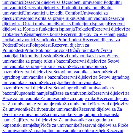
umivaonici
Rezervni dijelovi za Ugradbeni umivaonici
Podpultni
umivaonici
Rezervni dijelovi za Podpultni umivaonici
Kutni
umivaonici
Umivaonici u izvedbi Comfort
Umivaonici za
djecu
Umivaonici
Korita za pranje ruku
Ostali umivaonici
Rezervni
dijelovi za Ostali umivaonici
Korita s funkcijom ispiranja
Rezervni
dijelovi za Korita s funkcijom ispiranja
Trokaderi
Rezervni dijelovi za
Trokaderi
Višenamjenska korita
Rezervni dijelovi za Višenamjenska
korita
Umivaonici za učionice
Pribor
Podesti
Rezervni dijelovi za
Podesti
Podesti
Polupodesti
Rezervni dijelovi za
Polupodesti
Pribor
Poklopci odvoda
Držači ručnika
Pričvrsni
materijali
Dekorativni zasloni
Setovi umivaonika s bazom
Setovi
umivaonika za pranje ruku s bazom
Rezervni dijelovi za Setovi
umivaonika za pranje ruku s bazom
Setovi umivaonika s
bazom
Rezervni dijelovi za Setovi umivaonika s bazom
Setovi
ugradnog umivaonika s bazom
Rezervni dijelovi za Setovi ugradnog
umivaonika s bazom
Setovi ugradbenih umivaonika s
bazom
Rezervni dijelovi za Setovi ugradbenih umivaonika s
bazom
Kupaonski namještaj
Baze za umivaonike
Rezervni dijelovi za
Baze za umivaonike
Za umivaonike za pranje ruku
Rezervni dijelovi
za Za umivaonike za pranje ruku
Za umivaonike
Rezervni dijelovi za
Za umivaonike
Za dvostruke umivaonike
Rezervni dijelovi za Za
dvostruke umivaonike
Za umivaonike za ugradnju u kupaonski
namještaj
Rezervni dijelovi za Za umivaonike za ugradnju u
kupaonski namještaj
Ploče za umivaonike
Rezervni dijelovi za Ploče
za umivaonike
Za nadpultne umivaonike u obliku zdjele
Rezervni