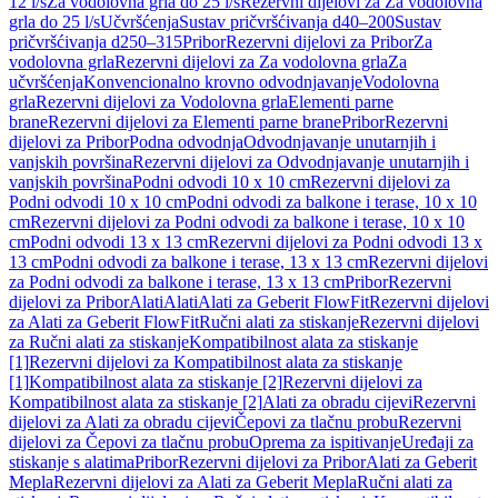
12 l/s
Za vodolovna grla do 25 l/s
Rezervni dijelovi za Za vodolovna
grla do 25 l/s
Učvršćenja
Sustav pričvršćivanja d40–200
Sustav
pričvršćivanja d250–315
Pribor
Rezervni dijelovi za Pribor
Za
vodolovna grla
Rezervni dijelovi za Za vodolovna grla
Za
učvršćenja
Konvencionalno krovno odvodnjavanje
Vodolovna
grla
Rezervni dijelovi za Vodolovna grla
Elementi parne
brane
Rezervni dijelovi za Elementi parne brane
Pribor
Rezervni
dijelovi za Pribor
Podna odvodnja
Odvodnjavanje unutarnjih i
vanjskih površina
Rezervni dijelovi za Odvodnjavanje unutarnjih i
vanjskih površina
Podni odvodi 10 x 10 cm
Rezervni dijelovi za
Podni odvodi 10 x 10 cm
Podni odvodi za balkone i terase, 10 x 10
cm
Rezervni dijelovi za Podni odvodi za balkone i terase, 10 x 10
cm
Podni odvodi 13 x 13 cm
Rezervni dijelovi za Podni odvodi 13 x
13 cm
Podni odvodi za balkone i terase, 13 x 13 cm
Rezervni dijelovi
za Podni odvodi za balkone i terase, 13 x 13 cm
Pribor
Rezervni
dijelovi za Pribor
Alati
Alati
Alati za Geberit FlowFit
Rezervni dijelovi
za Alati za Geberit FlowFit
Ručni alati za stiskanje
Rezervni dijelovi
za Ručni alati za stiskanje
Kompatibilnost alata za stiskanje
[1]
Rezervni dijelovi za Kompatibilnost alata za stiskanje
[1]
Kompatibilnost alata za stiskanje [2]
Rezervni dijelovi za
Kompatibilnost alata za stiskanje [2]
Alati za obradu cijevi
Rezervni
dijelovi za Alati za obradu cijevi
Čepovi za tlačnu probu
Rezervni
dijelovi za Čepovi za tlačnu probu
Oprema za ispitivanje
Uređaji za
stiskanje s alatima
Pribor
Rezervni dijelovi za Pribor
Alati za Geberit
Mepla
Rezervni dijelovi za Alati za Geberit Mepla
Ručni alati za