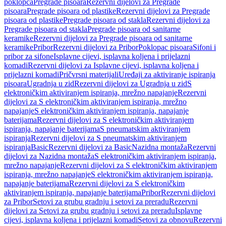
poklopca
Pregrade pisoara
Rezervni dijelovi za Pregrade
pisoara
Pregrade pisoara od plastike
Rezervni dijelovi za Pregrade
pisoara od plastike
Pregrade pisoara od stakla
Rezervni dijelovi za
Pregrade pisoara od stakla
Pregrade pisoara od sanitarne
keramike
Rezervni dijelovi za Pregrade pisoara od sanitarne
keramike
Pribor
Rezervni dijelovi za Pribor
Poklopac pisoara
Sifoni i
pribor za sifone
Isplavne cijevi, isplavna koljena i prijelazni
komadi
Rezervni dijelovi za Isplavne cijevi, isplavna koljena i
prijelazni komadi
Pričvrsni materijali
Uređaji za aktiviranje ispiranja
pisoara
Ugradnja u zid
Rezervni dijelovi za Ugradnja u zid
S
elektroničkim aktiviranjem ispiranja, mrežno napajanje
Rezervni
dijelovi za S elektroničkim aktiviranjem ispiranja, mrežno
napajanje
S elektroničkim aktiviranjem ispiranja, napajanje
baterijama
Rezervni dijelovi za S elektroničkim aktiviranjem
ispiranja, napajanje baterijama
S pneumatskim aktiviranjem
ispiranja
Rezervni dijelovi za S pneumatskim aktiviranjem
ispiranja
Basic
Rezervni dijelovi za Basic
Nazidna montaža
Rezervni
dijelovi za Nazidna montaža
S elektroničkim aktiviranjem ispiranja,
mrežno napajanje
Rezervni dijelovi za S elektroničkim aktiviranjem
ispiranja, mrežno napajanje
S elektroničkim aktiviranjem ispiranja,
napajanje baterijama
Rezervni dijelovi za S elektroničkim
aktiviranjem ispiranja, napajanje baterijama
Pribor
Rezervni dijelovi
za Pribor
Setovi za grubu gradnju i setovi za preradu
Rezervni
dijelovi za Setovi za grubu gradnju i setovi za preradu
Isplavne
cijevi, isplavna koljena i prijelazni komadi
Setovi za obnovu
Rezervni