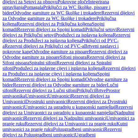
dijelovi za Setovi za obnovu
Pokrovne ploče
Integrirana
upravljanja
Pomagala
Priključci za WC školjke, pisoare i
bidee
Odvodne garniture za WC školjke i trokadere
Rezervni dijelovi
za Odvodne garniture za WC školjke i trokadere
Priključna
koljena
Rezervni dijelovi za Priključna koljena
Spojni
komadi
Rezervni dijelovi za Spojni komadi
Priključni setovi
Rezervni
dijelovi za Priključni setovi
Produžeci za isplavna koljena
Rezervni
dijelovi za Produžeci za isplavna koljena
Priključci od PVC-
a
Rezervni dijelovi za Priključci od PVC-a
Brtveni naglavci i
pokrovne kape
Odvodne garniture za pisoare
Rezervni dijelovi za
Odvodne garniture za pisoare
Sifoni pisoara
Rezervni dijelovi za
Sifoni pisoara
Spiralni sifoni
Rezervni dijelovi za Spiralni
sifoni
Produžeci za isplavne cijevi i isplavna koljena
Rezervni dijelovi
za Produžeci za isplavne cijevi i isplavna koljena
Spojni
komadi
Rezervni dijelovi za Spojni komadi
Odvodne garniture za
bidee
Rezervni dijelovi za Odvodne garniture za bidee
Lučni
sifoni
Rezervni dijelovi za Lučni sifoni
Priključci
Brtve
Prostor
umivaonika
Umivaonici
Umivaonici
Rezervni dijelovi za
Umivaonici
Dvostruki umivaonici
Rezervni dijelovi za Dvostruki
umivaonici
Umivaonici za ugradnju u kupaonski namještaj
Rezervni
dijelovi za Umivaonici za ugradnju u kupaonski namještaj
Nadpultni
umivaonici
Rezervni dijelovi za Nadpultni umivaonici
Umivaonici za
pranje ruku
Rezervni dijelovi za Umivaonici za pranje ruku
Kutni
umivaonici za pranje ruku
Poluugradbeni umivaonici
Rezervni
dijelovi za Poluugradbeni umivaonici
Ugradbeni