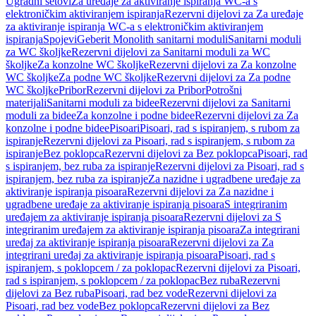
Ugradni setovi
Za uređaje za aktiviranje ispiranja WC-a s
elektroničkim aktiviranjem ispiranja
Rezervni dijelovi za Za uređaje
za aktiviranje ispiranja WC-a s elektroničkim aktiviranjem
ispiranja
Spojevi
Geberit Monolith sanitarni moduli
Sanitarni moduli
za WC školjke
Rezervni dijelovi za Sanitarni moduli za WC
školjke
Za konzolne WC školjke
Rezervni dijelovi za Za konzolne
WC školjke
Za podne WC školjke
Rezervni dijelovi za Za podne
WC školjke
Pribor
Rezervni dijelovi za Pribor
Potrošni
materijali
Sanitarni moduli za bidee
Rezervni dijelovi za Sanitarni
moduli za bidee
Za konzolne i podne bidee
Rezervni dijelovi za Za
konzolne i podne bidee
Pisoari
Pisoari, rad s ispiranjem, s rubom za
ispiranje
Rezervni dijelovi za Pisoari, rad s ispiranjem, s rubom za
ispiranje
Bez poklopca
Rezervni dijelovi za Bez poklopca
Pisoari, rad
s ispiranjem, bez ruba za ispiranje
Rezervni dijelovi za Pisoari, rad s
ispiranjem, bez ruba za ispiranje
Za nazidne i ugradbene uređaje za
aktiviranje ispiranja pisoara
Rezervni dijelovi za Za nazidne i
ugradbene uređaje za aktiviranje ispiranja pisoara
S integriranim
uređajem za aktiviranje ispiranja pisoara
Rezervni dijelovi za S
integriranim uređajem za aktiviranje ispiranja pisoara
Za integrirani
uređaj za aktiviranje ispiranja pisoara
Rezervni dijelovi za Za
integrirani uređaj za aktiviranje ispiranja pisoara
Pisoari, rad s
ispiranjem, s poklopcem / za poklopac
Rezervni dijelovi za Pisoari,
rad s ispiranjem, s poklopcem / za poklopac
Bez ruba
Rezervni
dijelovi za Bez ruba
Pisoari, rad bez vode
Rezervni dijelovi za
Pisoari, rad bez vode
Bez poklopca
Rezervni dijelovi za Bez