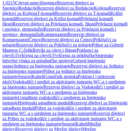
1.0215
Cijevni umeci
Spojnice
Rezervni dijelovi za
Spojnice
Redukcije
Rezervni dijelovi za Redukcije
Koljena
Rezervni
dijelovi za Koljena
T-komadi
Rezervni dijelovi za T-komadi
Križni
komadi
Rezervni dijelovi za Križni komadi
Prijelazni komadi,
fiksni
Rezervni dijelovi za Prijelazni komadi, fiksni
Prijelazni komadi
i spojnice, demontažni
Rezervni dijelovi za Prijelazni komadi i
spojnice, demontažni
Kompenzatori
Rezervni dijelovi za
Kompenzatori
Čepovi
Rezervni dijelovi za Čepovi
Priključci za
grijanje
Rezervni dijelovi za Priključci za grijanje
Pribor za Geberit
Mapress C-čelik
Brtvila za cijevi i fitinge
Poklopci za
cijevi
Učvršćenja za cijevi
Učvršćenja za priključke
Sistemske
brtve
Set vijaka za prirubničke spojeve
Geberit higijenski
sustav
Jedinice za higijensko ispiranje
Rezervni dijelovi za Jedinice
za higijensko ispiranje
Pribor za jedinice za higijensko
ispiranje
Senzori
Kabeli
Graničnik protoka
Poklopci i pokrovne
ploče
Vodokotlići i uređaji za aktiviranje ispiranja WC-a s uređajem
za higijensko ispiranje
Rezervni dijelovi za Vodokotlići i uređaji za
aktiviranje ispiranja WC-a s uređajem za higijensko
ispiranje
Ugradbeni vodokotlići s uređajem za higijensko
ispiranje
Higijenski ugradbeni moduli
Rezervni dijelovi za Higijenski
ugradbeni moduli
Pribor za vodokotliće i uređaje za aktiviranje
ispiranja WC-a s uređajem za higijensko ispiranje
Rezervni dijelovi
za Pribor za vodokotliće i uređaje za aktiviranje ispiranja WC-a s
uređajem za higijensko ispiranje
Senzori
Kabeli
Mrežni
dijelovi
Rezervni dijelovi za Mrežni dijelovi
Mrežne