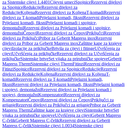
za Sistemske cijevi 1.4401
Cijevni umeci
Spojnice
Rezervni dijelovi
za Spojnice
Redukcije
Rezervni dijelovi za
Redukcije
Koljena
Rezervni dijelovi za Koljena
T-komadi
Rezervni
dijelovi za T-komadi
Prijelazni komadi, fiksni
Rezervni dijelovi za
Prijelazni komadi, fiksni
Prijelazni komadi i spojnice,
demontažni
Rezervni dijelovi za Prijelazni komadi i spojnice,
demontažni
Čepovi
Rezervni dijelovi za Čepovi
Priključci
Rezervni
dijelovi za Priključci
Pribor za Geberit Mapress inox
Rezervni
dijelovi za Pribor za Geberit Mapress inox
Zaštitne kape za krajeve
cijevi
Izolacije za priključke
Brtvila za cijevi i fitinge
Učvršćenja za
cijevi
Učvršćenja za priključke
Rezervni dijelovi za Učvršćenja za
priključke
Sistemske brtve
Set vijaka za prirubničke spojeve
Geberit
Mapress Therm
Sistemske cijevi Therm
Fitinzi
Rezervni dijelovi za
Fitinzi
Spojnice
Rezervni dijelovi za Spojnice
Redukcije
Rezervni
dijelovi za Redukcije
Koljena
Rezervni dijelovi za Koljena
T-
komadi
Rezervni dijelovi za T-komadi
Prijelazni komadi,
fiksni
Rezervni dijelovi za Prijelazni komadi, fiksni
Prijelazni komadi
i spojevi, demontažni
Rezervni dijelovi za Prijelazni komadi i
spojevi, demontažni
Kompenzatori
Rezervni dijelovi za
Kompenzatori
Čepovi
Rezervni dijelovi za Čepovi
Priključci za
grijanje
Rezervni dijelovi za Priključci za grijanje
Pribor za Geberit
Mapress Therm
Zaštitne kape za krajeve cijevi
Sistemske brtve
Set
vijaka za prirubničke spojeve
Učvršćenja za cijevi
Geberit Mapress
C-čelik
Geberit Mapress C-čelik
Rezervni dijelovi za Geberit
Mapress C-čelik
Sistemske cijevi 1.0034
Sistemske cijevi