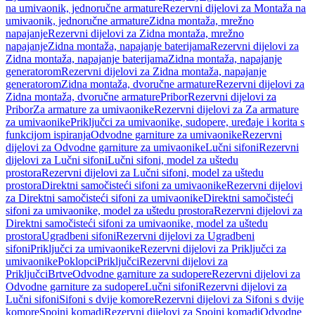
na umivaonik, jednoručne armature
Rezervni dijelovi za Montaža na
umivaonik, jednoručne armature
Zidna montaža, mrežno
napajanje
Rezervni dijelovi za Zidna montaža, mrežno
napajanje
Zidna montaža, napajanje baterijama
Rezervni dijelovi za
Zidna montaža, napajanje baterijama
Zidna montaža, napajanje
generatorom
Rezervni dijelovi za Zidna montaža, napajanje
generatorom
Zidna montaža, dvoručne armature
Rezervni dijelovi za
Zidna montaža, dvoručne armature
Pribor
Rezervni dijelovi za
Pribor
Za armature za umivaonike
Rezervni dijelovi za Za armature
za umivaonike
Priključci za umivaonike, sudopere, uređaje i korita s
funkcijom ispiranja
Odvodne garniture za umivaonike
Rezervni
dijelovi za Odvodne garniture za umivaonike
Lučni sifoni
Rezervni
dijelovi za Lučni sifoni
Lučni sifoni, model za uštedu
prostora
Rezervni dijelovi za Lučni sifoni, model za uštedu
prostora
Direktni samočisteći sifoni za umivaonike
Rezervni dijelovi
za Direktni samočisteći sifoni za umivaonike
Direktni samočisteći
sifoni za umivaonike, model za uštedu prostora
Rezervni dijelovi za
Direktni samočisteći sifoni za umivaonike, model za uštedu
prostora
Ugradbeni sifoni
Rezervni dijelovi za Ugradbeni
sifoni
Priključci za umivaonike
Rezervni dijelovi za Priključci za
umivaonike
Poklopci
Priključci
Rezervni dijelovi za
Priključci
Brtve
Odvodne garniture za sudopere
Rezervni dijelovi za
Odvodne garniture za sudopere
Lučni sifoni
Rezervni dijelovi za
Lučni sifoni
Sifoni s dvije komore
Rezervni dijelovi za Sifoni s dvije
komore
Spojni komadi
Rezervni dijelovi za Spojni komadi
Odvodne