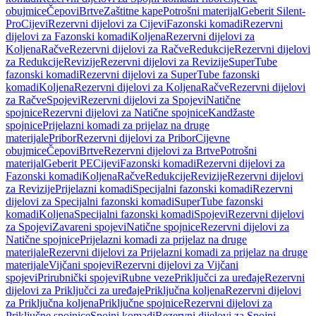
obujmice
Čepovi
Brtve
Zaštitne kape
Potrošni materijal
Geberit Silent-
Pro
Cijevi
Rezervni dijelovi za Cijevi
Fazonski komadi
Rezervni
dijelovi za Fazonski komadi
Koljena
Rezervni dijelovi za
Koljena
Račve
Rezervni dijelovi za Račve
Redukcije
Rezervni dijelovi
za Redukcije
Revizije
Rezervni dijelovi za Revizije
SuperTube
fazonski komadi
Rezervni dijelovi za SuperTube fazonski
komadi
Koljena
Rezervni dijelovi za Koljena
Račve
Rezervni dijelovi
za Račve
Spojevi
Rezervni dijelovi za Spojevi
Natične
spojnice
Rezervni dijelovi za Natične spojnice
Kandžaste
spojnice
Prijelazni komadi za prijelaz na druge
materijale
Pribor
Rezervni dijelovi za Pribor
Cijevne
obujmice
Čepovi
Brtve
Rezervni dijelovi za Brtve
Potrošni
materijal
Geberit PE
Cijevi
Fazonski komadi
Rezervni dijelovi za
Fazonski komadi
Koljena
Račve
Redukcije
Revizije
Rezervni dijelovi
za Revizije
Prijelazni komadi
Specijalni fazonski komadi
Rezervni
dijelovi za Specijalni fazonski komadi
SuperTube fazonski
komadi
Koljena
Specijalni fazonski komadi
Spojevi
Rezervni dijelovi
za Spojevi
Zavareni spojevi
Natične spojnice
Rezervni dijelovi za
Natične spojnice
Prijelazni komadi za prijelaz na druge
materijale
Rezervni dijelovi za Prijelazni komadi za prijelaz na druge
materijale
Vijčani spojevi
Rezervni dijelovi za Vijčani
spojevi
Prirubnički spojevi
Rubne veze
Priključci za uređaje
Rezervni
dijelovi za Priključci za uređaje
Priključna koljena
Rezervni dijelovi
za Priključna koljena
Priključne spojnice
Rezervni dijelovi za
Priključne spojnice
Spojni komadi
Rezervni dijelovi za Spojni