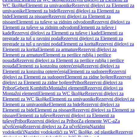
WC školjke
Elementi za umivaonike
Rezervni dijelovi za Elementi za
umivaonike
Elementi za bide
Rezervni dijelovi za Elementi za
bide
Elementi za pisoare
Rezervni dijelovi za Elementi za
pisoare
Elementi za tuševe sa zidnim odvodom
Rezervni dijelovi za
Elementi za tuševe sa zidnim odvodom
Elementi za tuševe i
kade
Rezervni dijelovi za Elementi za tuševe i kade
Elementi za
pregrade za tuš u ravnini poda
Rezervni dijelovi za Elementi za
pregrade za tuš u ravnini poda
Elementi za korita
Rezervni dijelovi za
Elementi za korita
Elementi za armature
Rezervni dijelovi za
Elementi za armature
Elementi za perilice rublja i perilice
posuđa
Rezervni dijelovi za Elementi za perilice rublja i perilice
posuđa
Elementi za konzolna opterećenja
Rezervni dijelovi za
Elementi za konzolna opterećenja
Elementi za sudopere
Rezervni
dijelovi za Elementi za sudopere
Elementi za zidne bojlere
Rezervni
dijelovi za Elementi za zidne bojlere
Pribor
Rezervni dijelovi za
Pribor
Geberit Kombifix
Montažni elementi
Rezervni dijelovi za
Montažni elementi
Elementi za WC školjke
Rezervni dijelovi za
Elementi za WC školjke
Elementi za umivaonike
Rezervni dijelovi za
Elementi za umivaonike
Elementi za bide
Rezervni dijelovi za
Elementi za bide
Elementi za pisoare
Rezervni dijelovi za Elementi za
pisoare
Elementi za tuševe
Rezervni dijelovi za Elementi za
tuševe
Pribor
Rezervni dijelovi za Pribor
Za elemente WC-a
Za
učvršćenja
Rezervni dijelovi za Za učvršćenja
Nazidni
vodokotlići
Nazidni vodokotlići za WC školjke, od plastike
Rezervni