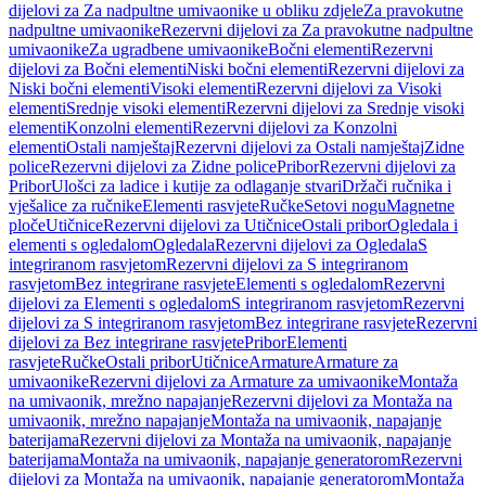
dijelovi za Za nadpultne umivaonike u obliku zdjele
Za pravokutne
nadpultne umivaonike
Rezervni dijelovi za Za pravokutne nadpultne
umivaonike
Za ugradbene umivaonike
Bočni elementi
Rezervni
dijelovi za Bočni elementi
Niski bočni elementi
Rezervni dijelovi za
Niski bočni elementi
Visoki elementi
Rezervni dijelovi za Visoki
elementi
Srednje visoki elementi
Rezervni dijelovi za Srednje visoki
elementi
Konzolni elementi
Rezervni dijelovi za Konzolni
elementi
Ostali namještaj
Rezervni dijelovi za Ostali namještaj
Zidne
police
Rezervni dijelovi za Zidne police
Pribor
Rezervni dijelovi za
Pribor
Ulošci za ladice i kutije za odlaganje stvari
Držači ručnika i
vješalice za ručnike
Elementi rasvjete
Ručke
Setovi nogu
Magnetne
ploče
Utičnice
Rezervni dijelovi za Utičnice
Ostali pribor
Ogledala i
elementi s ogledalom
Ogledala
Rezervni dijelovi za Ogledala
S
integriranom rasvjetom
Rezervni dijelovi za S integriranom
rasvjetom
Bez integrirane rasvjete
Elementi s ogledalom
Rezervni
dijelovi za Elementi s ogledalom
S integriranom rasvjetom
Rezervni
dijelovi za S integriranom rasvjetom
Bez integrirane rasvjete
Rezervni
dijelovi za Bez integrirane rasvjete
Pribor
Elementi
rasvjete
Ručke
Ostali pribor
Utičnice
Armature
Armature za
umivaonike
Rezervni dijelovi za Armature za umivaonike
Montaža
na umivaonik, mrežno napajanje
Rezervni dijelovi za Montaža na
umivaonik, mrežno napajanje
Montaža na umivaonik, napajanje
baterijama
Rezervni dijelovi za Montaža na umivaonik, napajanje
baterijama
Montaža na umivaonik, napajanje generatorom
Rezervni
dijelovi za Montaža na umivaonik, napajanje generatorom
Montaža