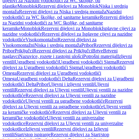
dijelovi za Nazidni vodokotlići za WC školjke, od
plastike
Monoblok
Rezervni dijelovi za Monoblok
Niska i srednja
montaža
Rezervni dijelovi za Niska i srednja montaža
Nazidni
vodokotlići za WC školjke, od sanitarne keramike
Rezervni dijelovi
za Nazidni vodokotlići za WC školjke, od sanitarne
keramike
Monoblok
Rezervni dijelovi za Monoblok
Isplavne cijevi za
nazidne vodokotliće
Rezervni dijelovi za Isplavne cijevi za nazidne
vodokotliće
Visokomontažni
Rezervni dijelovi za
Visokomontažni
Niska i srednja montaža
Pribor
Rezervni dijelovi za
Pribor
Priključci
Rezervni dijelovi za Priključci
Brtve
Brtveni
naglavci
Nazuvice, rozete i zastojni ulošci
Potrošni materijal
Izljevni
ventili
Ugradbeni vodokotlići
Ugradbeni vodokotlići Sigma
Rezervni
dijelovi za Ugradbeni vodokotlići Sigma
Ugradbeni vodokotlići
Omega
Rezervni dijelovi za Ugradbeni vodokotlići
Omega
Ugradbeni vodokotlići Delta
Rezervni dijelovi za Ugradbeni
vodokotlići Delta
Pribor
Uljevni i izljevni ventili
Uljevni
ventili
Rezervni dijelovi za Uljevni ventili
Uljevni ventili za nazidne
vodokotliće
Rezervni dijelovi za Uljevni ventili za nazidne
vodokotliće
Uljevni ventili za ugradbene vodokotliće
Rezervni
dijelovi za Uljevni ventili za ugradbene vodokotliće
Uljevni ventili
za keramičke vodokotliće
Rezervni dijelovi za Uljevni ventili za
keramičke vodokotliće
Uljevni ventili za univerzalne
vodokotlice
Rezervni dijelovi za Uljevni ventili za univerzalne
vodokotlice
Izljevni ventili
Rezervni dijelovi za Izljevni
ventili
Start/stop ispiranje
Rezervni dijelovi za Start/stop