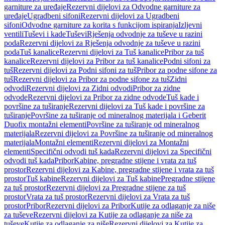
garniture za uređaje
Rezervni dijelovi za Odvodne garniture za
uređaje
Ugradbeni sifoni
Rezervni dijelovi za Ugradbeni
sifoni
Odvodne garniture za korita s funkcijom ispiranja
Izljevni
ventili
Tuševi i kade
Tuševi
Rješenja odvodnje za tuševe u razini
poda
Rezervni dijelovi za Rješenja odvodnje za tuševe u razini
poda
Tuš kanalice
Rezervni dijelovi za Tuš kanalice
Pribor za tuš
kanalice
Rezervni dijelovi za Pribor za tuš kanalice
Podni sifoni za
tuš
Rezervni dijelovi za Podni sifoni za tuš
Pribor za podne sifone za
tuš
Rezervni dijelovi za Pribor za podne sifone za tuš
Zidni
odvodi
Rezervni dijelovi za Zidni odvodi
Pribor za zidne
odvode
Rezervni dijelovi za Pribor za zidne odvode
Tuš kade i
površine za tuširanje
Rezervni dijelovi za Tuš kade i površine za
tuširanje
Površine za tuširanje od mineralnog materijala i Geberit
Duofix montažni elementi
Površine za tuširanje od mineralnog
materijala
Rezervni dijelovi za Površine za tuširanje od mineralnog
materijala
Montažni elementi
Rezervni dijelovi za Montažni
elementi
Specifični odvodi tuš kada
Rezervni dijelovi za Specifični
odvodi tuš kada
Pribor
Kabine, pregradne stijene i vrata za tuš
prostor
Rezervni dijelovi za Kabine, pregradne stijene i vrata za tuš
prostor
Tuš kabine
Rezervni dijelovi za Tuš kabine
Pregradne stijene
za tuš prostor
Rezervni dijelovi za Pregradne stijene za tuš
prostor
Vrata za tuš prostor
Rezervni dijelovi za Vrata za tuš
prostor
Pribor
Rezervni dijelovi za Pribor
Kutije za odlaganje za niše
za tuševe
Rezervni dijelovi za Kutije za odlaganje za niše za
tuševe
Kutije za odlaganje za niše
Rezervni dijelovi za Kutije za