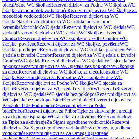
bidea
Podne WC školjke
Rezervni dijelovi za Podne WC školjke
WC
školjke za monoblok vodokotliće
Rezervni dijelovi za WC školjke za
monoblok vodokotliće
WC školjke
Rezervni dijelovi za WC
školjke
Nazidni vodokotlići za WC školjke od sanitarne
keramike
Monoblok
WC sjedala
Rezervni dijelovi za WC sjedala
WC
sjedala
Rezervni dijelovi za WC sjedala
WC školjke u izvedbi
Comfort
Rezervni dijelovi za WC školjke u izvedbi Comfort
WC
školjke, povišene
Rezervni dijelovi za WC školjke, povišene
WC
školjke, produljene
Rezervni dijelovi za WC školjke, produljene
WC
sjedala u izvedbi Comfort
Rezervni dijelovi za WC sjedala u izvedbi
Comfort
WC sjedala
Rezervni dijelovi za WC sjedala
WC sjedala bez
poklopca
Rezervni dijelovi za WC sjedala bez poklopca
WC školjke
za djecu
Rezervni dijelovi za WC školjke za djecu
Konzolne WC
školjke
Rezervni dijelovi za Konzolne WC školjke
Podne WC
školjke
Rezervni dijelovi za Podne WC školjke
WC sjedala za
djecu
Rezervni dijelovi za WC sjedala za djecu
WC sjedala
Rezervni
dijelovi za WC sjedala
WC sjedala bez poklopca
Rezervni dijelovi za
WC sjedala bez poklopca
Bidei
Konzolni bidei
Rezervni dijelovi za
Konzolni bidei
Podni bidei
Rezervni dijelovi za Podni
bidei
Pribor
Rezervni dijelovi za Pribor
Tipke za aktiviranje i uređaji
za aktiviranje ispiranja WC-a
Tipke za aktiviranje
Rezervni dijelovi
za Tipke za aktiviranje
Za Sigma ugradbene vodokotliće
Rezervni
dijelovi za Za Sigma ugradbene vodokotliće
Za Omega ugradbene
vodokotliće
Rezervni dijelovi za Za Omega ugradbene
vodokotliće
Za Kappa ugradbene vodokotliće
Rezervni dijelovi za Za