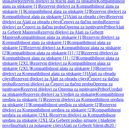
stiskanje
Rezervni dijelovi za Ručni alati za stiskanje
Kompatibilnost
alata za stiskanje [1]
Rezervni dijelovi za Kompatibilnost alata za
stiskanje [1]
Kompatibilnost alata za stiskanje [2]
Rezervni dijelovi za
Kompatibilnost alata za stiskanje [2]
Alati za obradu cijevi
Rezervni
dijelovi za Alati za obradu cijevi
Čepovi za tlačnu probu
Rezervni
dijelovi za Čepovi za tlačnu probu
Oprema za ispitivanje
Pribor
Alati
za Geberit Mapress
Rezervni dijelovi za Alati za Geberit
Mapress
Kompatibilnost alata za stiskanje [1]
Rezervni dijelovi za
Kompatibilnost alata za stiskanje [1]
Kompatibilnost alata za
stiskanje [2]
Rezervni dijelovi za Kompatibilnost alata za stiskanje
[2]
Kompatibilnost alata za stiskanje [1] / [2]
Rezervni dijelovi za
Kompatibilnost alata za stiskanje [1] / [2]
Kompatibilnost alata za
stiskanje [2XL]
Rezervni dijelovi za Kompatibilnost alata za
stiskanje [2XL]
Kompatibilnost alata za stiskanje [3]
Rezervni
dijelovi za Kompatibilnost alata za stiskanje [3]
Alati za obradu
cijevi
Rezervni dijelovi za Alati za obradu cijevi
Čepovi za tlačnu
probu
Rezervni dijelovi za Čepovi za tlačnu probu
Oprema za
ispitivanje
Rezervni dijelovi za Oprema za ispitivanje
Pribor
Uređaji
za stiskanje
Rezervni dijelovi za Uređaji za stiskanje
Kompatibilnost
uređaja za stiskanje [1]
Rezervni dijelovi za Kompatibilnost uređaja
za stiskanje [1]
Kompatibilnost uređaja za stiskanje [2]
Rezervni
dijelovi za Kompatibilnost uređaja za stiskanje [2]
Kompatibilnost
uređaja za stiskanje [2XL]
Rezervni dijelovi za Kompatibilnost
uređaja za stiskanje [2XL]
Za Geberit podno grijanje i hlađenje
površina
Stalci za polaganje cijevi
Alati za Geberit Silent-db20 /