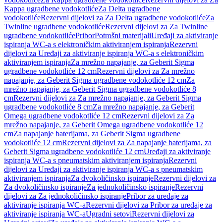
Kappa ugradbene vodokotliće
Za Delta ugradbene
vodokotliće
Rezervni dijelovi za Za Delta ugradbene vodokotliće
Za
Twinline ugradbene vodokotliće
Rezervni dijelovi za Za Twinline
ugradbene vodokotliće
Pribor
Potrošni materijali
Uređaji za aktiviranje
ispiranja WC-a s elektroničkim aktiviranjem ispiranja
Rezervni
dijelovi za Uređaji za aktiviranje ispiranja WC-a s elektroničkim
aktiviranjem ispiranja
Za mrežno napajanje, za Geberit Sigma
ugradbene vodokotliće 12 cm
Rezervni dijelovi za Za mrežno
napajanje, za Geberit Sigma ugradbene vodokotliće 12 cm
Za
mrežno napajanje, za Geberit Sigma ugradbene vodokotliće 8
cm
Rezervni dijelovi za Za mrežno napajanje, za Geberit Sigma
ugradbene vodokotliće 8 cm
Za mrežno napajanje, za Geberit
Omega ugradbene vodokotliće 12 cm
Rezervni dijelovi za Za
mrežno napajanje, za Geberit Omega ugradbene vodokotliće 12
cm
Za napajanje baterijama, za Geberit Sigma ugradbene
vodokotliće 12 cm
Rezervni dijelovi za Za napajanje baterijama, za
Geberit Sigma ugradbene vodokotliće 12 cm
Uređaji za aktiviranje
ispiranja WC-a s pneumatskim aktiviranjem ispiranja
Rezervni
dijelovi za Uređaji za aktiviranje ispiranja WC-a s pneumatskim
aktiviranjem ispiranja
Za dvokoličinsko ispiranje
Rezervni dijelovi za
Za dvokoličinsko ispiranje
Za jednokoličinsko ispiranje
Rezervni
dijelovi za Za jednokoličinsko ispiranje
Pribor za uređaje za
aktiviranje ispiranja WC-a
Rezervni dijelovi za Pribor za uređaje za
aktiviranje ispiranja WC-a
Ugradni setovi
Rezervni dijelovi za