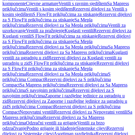
komponente
Cijevne armature
Ventili s ravnim sjedištem
Sa Mapress
priključcima
Ventili s kosim sjedištem
Rezervni dijelovi za Ventili s
kosim sjedištem
S FlowFit priključcima za stiskanje
Rezervni dijelovi
za S FlowFit priključcima za stiskanje
Sa Mepla
priključcima
Rezervni dijelovi za Sa Mepla priključcima
Ventili za
uzorkovanje
Ventili za pražnjenje
Kuglasti ventili
Rezervni dijelovi za
Kuglasti ventili
S FlowFit priključcima za stiskanje
Rezervni dijelovi
za S FlowFit priključcima za stiskanje
Sa Mepla
priključcima
Rezervni dijelovi za Sa Mepla priključcima
Sa Mapress
priključcima
Rezervni dijelovi za Sa Mapress priključcima
Kuglasti
ventili za ugradnju u zid
Rezervni dijelovi za Kuglasti ventili za
ugradnju u zid
S FlowFit priključcima za stiskanje
Rezervni dijelovi
za S FlowFit priključcima za stiskanje
Sa Mepla
priključcima
Rezervni dijelovi za Sa Mepla priključcima
S
priključcima Compact
Rezervni dijelovi za S priključcima
Compact
Sa Mapress priključcima
Rezervni dijelovi za Sa Mapress
priključcima
S navojnim priključcima
Rezervni dijelovi za S
navojnim priključcima
Zaporne i razdjelne jedinice za ugradnju u
zid
Rezervni dijelovi za Zaporne i razdjelne jedinice za ugradnju u
zid
S priključcima Compact
Rezervni dijelovi za S priključcima
Compact
Nepovratni ventili
Rezervni dijelovi za Nepovratni ventili
Sa
Mapress priključcima
Rezervni dijelovi za Sa Mapress
priključcima
Odzračni ventili za grijanje
Ventili za brzo
odzračivanje
Podno grijanje ili hlađenje
Sistemske cijevi
Rezervni
dijelovi za Sistemske cijevi
Asortiman razdjelnika
Rezervni dijelovi