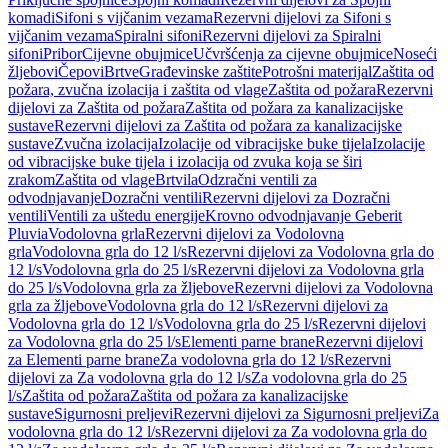
komadi
Sifoni s vijčanim vezama
Rezervni dijelovi za Sifoni s
vijčanim vezama
Spiralni sifoni
Rezervni dijelovi za Spiralni
sifoni
Pribor
Cijevne obujmice
Učvršćenja za cijevne obujmice
Noseći
žljebovi
Čepovi
Brtve
Građevinske zaštite
Potrošni materijal
Zaštita od
požara, zvučna izolacija i zaštita od vlage
Zaštita od požara
Rezervni
dijelovi za Zaštita od požara
Zaštita od požara za kanalizacijske
sustave
Rezervni dijelovi za Zaštita od požara za kanalizacijske
sustave
Zvučna izolacija
Izolacije od vibracijske buke tijela
Izolacije
od vibracijske buke tijela i izolacija od zvuka koja se širi
zrakom
Zaštita od vlage
Brtvila
Odzračni ventili za
odvodnjavanje
Dozračni ventili
Rezervni dijelovi za Dozračni
ventili
Ventili za uštedu energije
Krovno odvodnjavanje Geberit
Pluvia
Vodolovna grla
Rezervni dijelovi za Vodolovna
grla
Vodolovna grla do 12 l/s
Rezervni dijelovi za Vodolovna grla do
12 l/s
Vodolovna grla do 25 l/s
Rezervni dijelovi za Vodolovna grla
do 25 l/s
Vodolovna grla za žljebove
Rezervni dijelovi za Vodolovna
grla za žljebove
Vodolovna grla do 12 l/s
Rezervni dijelovi za
Vodolovna grla do 12 l/s
Vodolovna grla do 25 l/s
Rezervni dijelovi
za Vodolovna grla do 25 l/s
Elementi parne brane
Rezervni dijelovi
za Elementi parne brane
Za vodolovna grla do 12 l/s
Rezervni
dijelovi za Za vodolovna grla do 12 l/s
Za vodolovna grla do 25
l/s
Zaštita od požara
Zaštita od požara za kanalizacijske
sustave
Sigurnosni preljevi
Rezervni dijelovi za Sigurnosni preljevi
Za
vodolovna grla do 12 l/s
Rezervni dijelovi za Za vodolovna grla do