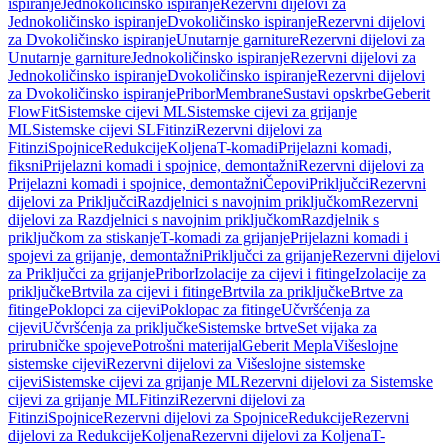
ispiranje
Jednokoličinsko ispiranje
Rezervni dijelovi za
Jednokoličinsko ispiranje
Dvokoličinsko ispiranje
Rezervni dijelovi
za Dvokoličinsko ispiranje
Unutarnje garniture
Rezervni dijelovi za
Unutarnje garniture
Jednokoličinsko ispiranje
Rezervni dijelovi za
Jednokoličinsko ispiranje
Dvokoličinsko ispiranje
Rezervni dijelovi
za Dvokoličinsko ispiranje
Pribor
Membrane
Sustavi opskrbe
Geberit
FlowFit
Sistemske cijevi ML
Sistemske cijevi za grijanje
ML
Sistemske cijevi SL
Fitinzi
Rezervni dijelovi za
Fitinzi
Spojnice
Redukcije
Koljena
T-komadi
Prijelazni komadi,
fiksni
Prijelazni komadi i spojnice, demontažni
Rezervni dijelovi za
Prijelazni komadi i spojnice, demontažni
Čepovi
Priključci
Rezervni
dijelovi za Priključci
Razdjelnici s navojnim priključkom
Rezervni
dijelovi za Razdjelnici s navojnim priključkom
Razdjelnik s
priključkom za stiskanje
T-komadi za grijanje
Prijelazni komadi i
spojevi za grijanje, demontažni
Priključci za grijanje
Rezervni dijelovi
za Priključci za grijanje
Pribor
Izolacije za cijevi i fitinge
Izolacije za
priključke
Brtvila za cijevi i fitinge
Brtvila za priključke
Brtve za
fitinge
Poklopci za cijevi
Poklopac za fitinge
Učvršćenja za
cijevi
Učvršćenja za priključke
Sistemske brtve
Set vijaka za
prirubničke spojeve
Potrošni materijal
Geberit Mepla
Višeslojne
sistemske cijevi
Rezervni dijelovi za Višeslojne sistemske
cijevi
Sistemske cijevi za grijanje ML
Rezervni dijelovi za Sistemske
cijevi za grijanje ML
Fitinzi
Rezervni dijelovi za
Fitinzi
Spojnice
Rezervni dijelovi za Spojnice
Redukcije
Rezervni
dijelovi za Redukcije
Koljena
Rezervni dijelovi za Koljena
T-