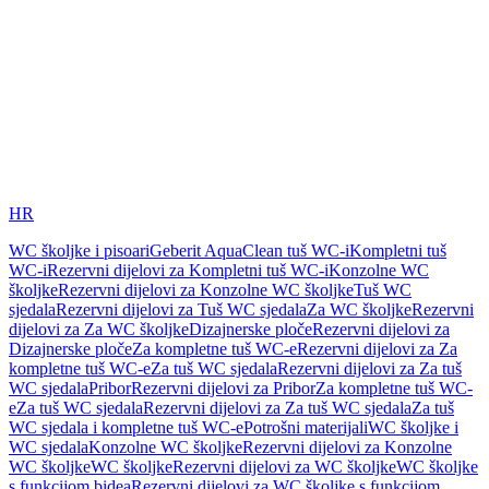
HR
WC školjke i pisoari
Geberit AquaClean tuš WC-i
Kompletni tuš
WC-i
Rezervni dijelovi za Kompletni tuš WC-i
Konzolne WC
školjke
Rezervni dijelovi za Konzolne WC školjke
Tuš WC
sjedala
Rezervni dijelovi za Tuš WC sjedala
Za WC školjke
Rezervni
dijelovi za Za WC školjke
Dizajnerske ploče
Rezervni dijelovi za
Dizajnerske ploče
Za kompletne tuš WC-e
Rezervni dijelovi za Za
kompletne tuš WC-e
Za tuš WC sjedala
Rezervni dijelovi za Za tuš
WC sjedala
Pribor
Rezervni dijelovi za Pribor
Za kompletne tuš WC-
e
Za tuš WC sjedala
Rezervni dijelovi za Za tuš WC sjedala
Za tuš
WC sjedala i kompletne tuš WC-e
Potrošni materijali
WC školjke i
WC sjedala
Konzolne WC školjke
Rezervni dijelovi za Konzolne
WC školjke
WC školjke
Rezervni dijelovi za WC školjke
WC školjke
s funkcijom bidea
Rezervni dijelovi za WC školjke s funkcijom