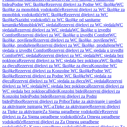
bidea
Podne WC školjke
Rezervni dijelovi za Podne WC školjke
WC
školjke za monoblok vodokotliće
Rezervni dijelovi za WC školjke za
monoblok vodokotliće
WC školjke
Rezervni dijelovi za WC
školjke
Nazidni vodokotlići za WC školjke od sanitarne
keramike
Monoblok
WC sjedala
Rezervni dijelovi za WC sjedala
WC
sjedala
Rezervni dijelovi za WC sjedala
WC školjke u izvedbi
Comfort
Rezervni dijelovi za WC školjke u izvedbi Comfort
WC
školjke, povišene
Rezervni dijelovi za WC školjke, povišene
WC
školjke, produljene
Rezervni dijelovi za WC školjke, produljene
WC
sjedala u izvedbi Comfort
Rezervni dijelovi za WC sjedala u izvedbi
Comfort
WC sjedala
Rezervni dijelovi za WC sjedala
WC sjedala bez
poklopca
Rezervni dijelovi za WC sjedala bez poklopca
WC školjke
za djecu
Rezervni dijelovi za WC školjke za djecu
Konzolne WC
školjke
Rezervni dijelovi za Konzolne WC školjke
Podne WC
školjke
Rezervni dijelovi za Podne WC školjke
WC sjedala za
djecu
Rezervni dijelovi za WC sjedala za djecu
WC sjedala
Rezervni
dijelovi za WC sjedala
WC sjedala bez poklopca
Rezervni dijelovi za
WC sjedala bez poklopca
Bidei
Konzolni bidei
Rezervni dijelovi za
Konzolni bidei
Podni bidei
Rezervni dijelovi za Podni
bidei
Pribor
Rezervni dijelovi za Pribor
Tipke za aktiviranje i uređaji
za aktiviranje ispiranja WC-a
Tipke za aktiviranje
Rezervni dijelovi
za Tipke za aktiviranje
Za Sigma ugradbene vodokotliće
Rezervni
dijelovi za Za Sigma ugradbene vodokotliće
Za Omega ugradbene
vodokotliće
Rezervni dijelovi za Za Omega ugradbene
vodokotliće
Za Kappa ugradbene vodokotliće
Rezervni dijelovi za Za