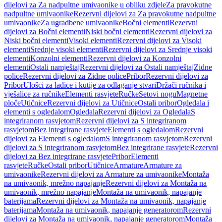
dijelovi za Za nadpultne umivaonike u obliku zdjele
Za pravokutne
nadpultne umivaonike
Rezervni dijelovi za Za pravokutne nadpultne
umivaonike
Za ugradbene umivaonike
Bočni elementi
Rezervni
dijelovi za Bočni elementi
Niski bočni elementi
Rezervni dijelovi za
Niski bočni elementi
Visoki elementi
Rezervni dijelovi za Visoki
elementi
Srednje visoki elementi
Rezervni dijelovi za Srednje visoki
elementi
Konzolni elementi
Rezervni dijelovi za Konzolni
elementi
Ostali namještaj
Rezervni dijelovi za Ostali namještaj
Zidne
police
Rezervni dijelovi za Zidne police
Pribor
Rezervni dijelovi za
Pribor
Ulošci za ladice i kutije za odlaganje stvari
Držači ručnika i
vješalice za ručnike
Elementi rasvjete
Ručke
Setovi nogu
Magnetne
ploče
Utičnice
Rezervni dijelovi za Utičnice
Ostali pribor
Ogledala i
elementi s ogledalom
Ogledala
Rezervni dijelovi za Ogledala
S
integriranom rasvjetom
Rezervni dijelovi za S integriranom
rasvjetom
Bez integrirane rasvjete
Elementi s ogledalom
Rezervni
dijelovi za Elementi s ogledalom
S integriranom rasvjetom
Rezervni
dijelovi za S integriranom rasvjetom
Bez integrirane rasvjete
Rezervni
dijelovi za Bez integrirane rasvjete
Pribor
Elementi
rasvjete
Ručke
Ostali pribor
Utičnice
Armature
Armature za
umivaonike
Rezervni dijelovi za Armature za umivaonike
Montaža
na umivaonik, mrežno napajanje
Rezervni dijelovi za Montaža na
umivaonik, mrežno napajanje
Montaža na umivaonik, napajanje
baterijama
Rezervni dijelovi za Montaža na umivaonik, napajanje
baterijama
Montaža na umivaonik, napajanje generatorom
Rezervni
dijelovi za Montaža na umivaonik, napajanje generatorom
Montaža