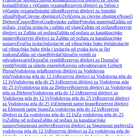
komadi
Sifoni s vijčanim vezama
Rezervni dijelovi za Sifoni s
vijčanim vezama
Spiralni sifoni
Rezervni dijelovi za Spiralni
sifoni
Pribor
Cijevne obujmice
Učvršćenja za cijevne obujmice
Noseći
žljebovi
Čepovi
Brtve
Građevinske zaštite
Potrošni materijal
Zaštita od
požara, zvučna izolacija i zaštita od vlage
Zaštita od požara
Rezervni
dijelovi za Zaštita od požara
Zaštita od požara za kanalizacijske
sustave
Rezervni dijelovi za Zaštita od požara za kanalizacijske
sustave
Zvučna izolacija
Izolacije od vibracijske buke tijela
Izolacije
od vibracijske buke tijela i izolacija od zvuka koja se širi
zrakom
Zaštita od vlage
Brtvila
Odzračni ventili za
odvodnjavanje
Dozračni ventili
Rezervni dijelovi za Dozračni
ventili
Ventili za uštedu energije
Krovno odvodnjavanje Geberit
Pluvia
Vodolovna grla
Rezervni dijelovi za Vodolovna
grla
Vodolovna grla do 12 l/s
Rezervni dijelovi za Vodolovna grla do
12 l/s
Vodolovna grla do 25 l/s
Rezervni dijelovi za Vodolovna grla
do 25 l/s
Vodolovna grla za žljebove
Rezervni dijelovi za Vodolovna
grla za žljebove
Vodolovna grla do 12 l/s
Rezervni dijelovi za
Vodolovna grla do 12 l/s
Vodolovna grla do 25 l/s
Rezervni dijelovi
za Vodolovna grla do 25 l/s
Elementi parne brane
Rezervni dijelovi
za Elementi parne brane
Za vodolovna grla do 12 l/s
Rezervni
dijelovi za Za vodolovna grla do 12 l/s
Za vodolovna grla do 25
l/s
Zaštita od požara
Zaštita od požara za kanalizacijske
sustave
Sigurnosni preljevi
Rezervni dijelovi za Sigurnosni preljevi
Za
vodolovna grla do 12 l/s
Rezervni dijelovi za Za vodolovna grla do