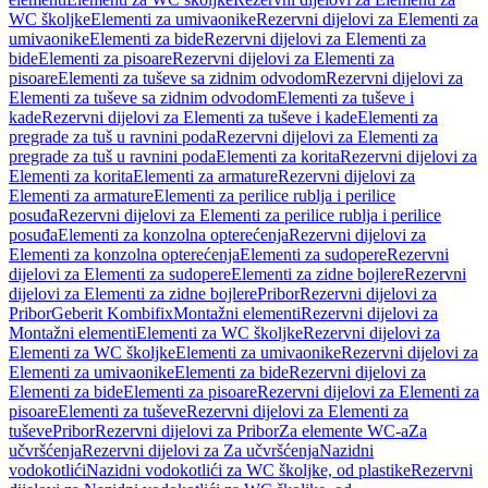
WC školjke
Elementi za umivaonike
Rezervni dijelovi za Elementi za
umivaonike
Elementi za bide
Rezervni dijelovi za Elementi za
bide
Elementi za pisoare
Rezervni dijelovi za Elementi za
pisoare
Elementi za tuševe sa zidnim odvodom
Rezervni dijelovi za
Elementi za tuševe sa zidnim odvodom
Elementi za tuševe i
kade
Rezervni dijelovi za Elementi za tuševe i kade
Elementi za
pregrade za tuš u ravnini poda
Rezervni dijelovi za Elementi za
pregrade za tuš u ravnini poda
Elementi za korita
Rezervni dijelovi za
Elementi za korita
Elementi za armature
Rezervni dijelovi za
Elementi za armature
Elementi za perilice rublja i perilice
posuđa
Rezervni dijelovi za Elementi za perilice rublja i perilice
posuđa
Elementi za konzolna opterećenja
Rezervni dijelovi za
Elementi za konzolna opterećenja
Elementi za sudopere
Rezervni
dijelovi za Elementi za sudopere
Elementi za zidne bojlere
Rezervni
dijelovi za Elementi za zidne bojlere
Pribor
Rezervni dijelovi za
Pribor
Geberit Kombifix
Montažni elementi
Rezervni dijelovi za
Montažni elementi
Elementi za WC školjke
Rezervni dijelovi za
Elementi za WC školjke
Elementi za umivaonike
Rezervni dijelovi za
Elementi za umivaonike
Elementi za bide
Rezervni dijelovi za
Elementi za bide
Elementi za pisoare
Rezervni dijelovi za Elementi za
pisoare
Elementi za tuševe
Rezervni dijelovi za Elementi za
tuševe
Pribor
Rezervni dijelovi za Pribor
Za elemente WC-a
Za
učvršćenja
Rezervni dijelovi za Za učvršćenja
Nazidni
vodokotlići
Nazidni vodokotlići za WC školjke, od plastike
Rezervni