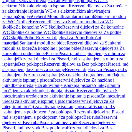
Ugradni setovi
Za uređaje za aktiviranje ispiranja WC-a s
elektroničkim aktiviranjem ispiranja
Rezervni dijelovi za Za uređaje
za aktiviranje ispiranja WC-a s elektroničkim aktiviranjem
ispiranja
Spojevi
Geberit Monolith sanitarni moduli
Sanitarni moduli
za WC školjke
Rezervni dijelovi za Sanitarni moduli za WC
školjke
Za konzolne WC školjke
Rezervni dijelovi za Za konzolne
WC školjke
Za podne WC školjke
Rezervni dijelovi za Za podne
WC školjke
Pribor
Rezervni dijelovi za Pribor
Potrošni
materijali
Sanitarni moduli za bidee
Rezervni dijelovi za Sanitarni
moduli za bidee
Za konzolne i podne bidee
Rezervni dijelovi za Za
konzolne i podne bidee
Pisoari
Pisoari, rad s ispiranjem, s rubom za
ispiranje
Rezervni dijelovi za Pisoari, rad s ispiranjem, s rubom za
ispiranje
Bez poklopca
Rezervni dijelovi za Bez poklopca
Pisoari, rad
s ispiranjem, bez ruba za ispiranje
Rezervni dijelovi za Pisoari, rad s
ispiranjem, bez ruba za ispiranje
Za nazidne i ugradbene uređaje za
aktiviranje ispiranja pisoara
Rezervni dijelovi za Za nazidne i
ugradbene uređaje za aktiviranje ispiranja pisoara
S integriranim
uređajem za aktiviranje ispiranja pisoara
Rezervni dijelovi za S
integriranim uređajem za aktiviranje ispiranja pisoara
Za integrirani
uređaj za aktiviranje ispiranja pisoara
Rezervni dijelovi za Za
integrirani uređaj za aktiviranje ispiranja pisoara
Pisoari, rad s
ispiranjem, s poklopcem / za poklopac
Rezervni dijelovi za Pisoari,
rad s ispiranjem, s poklopcem / za poklopac
Bez ruba
Rezervni
dijelovi za Bez ruba
Pisoari, rad bez vode
Rezervni dijelovi za
Pisoari, rad bez vode
Bez poklopca
Rezervni dijelovi za Bez