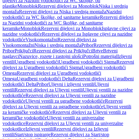
dijelovi za Nazidni vodokotlići za WC školjke, od
plastike
Monoblok
Rezervni dijelovi za Monoblok
Niska i srednja
montaža
Rezervni dijelovi za Niska i srednja montaža
Nazidni
vodokotlići za WC školjke, od sanitarne keramike
Rezervni dijelovi
za Nazidni vodokotlići za WC školjke, od sanitarne
keramike
Monoblok
Rezervni dijelovi za Monoblok
Isplavne cijevi za
nazidne vodokotliće
Rezervni dijelovi za Isplavne cijevi za nazidne
vodokotliće
Visokomontažni
Rezervni dijelovi za
Visokomontažni
Niska i srednja montaža
Pribor
Rezervni dijelovi za
Pribor
Priključci
Rezervni dijelovi za Priključci
Brtve
Brtveni
naglavci
Nazuvice, rozete i zastojni ulošci
Potrošni materijal
Izljevni
ventili
Ugradbeni vodokotlići
Ugradbeni vodokotlići Sigma
Rezervni
dijelovi za Ugradbeni vodokotlići Sigma
Ugradbeni vodokotlići
Omega
Rezervni dijelovi za Ugradbeni vodokotlići
Omega
Ugradbeni vodokotlići Delta
Rezervni dijelovi za Ugradbeni
vodokotlići Delta
Pribor
Uljevni i izljevni ventili
Uljevni
ventili
Rezervni dijelovi za Uljevni ventili
Uljevni ventili za nazidne
vodokotliće
Rezervni dijelovi za Uljevni ventili za nazidne
vodokotliće
Uljevni ventili za ugradbene vodokotliće
Rezervni
dijelovi za Uljevni ventili za ugradbene vodokotliće
Uljevni ventili
za keramičke vodokotliće
Rezervni dijelovi za Uljevni ventili za
keramičke vodokotliće
Uljevni ventili za univerzalne
vodokotlice
Rezervni dijelovi za Uljevni ventili za univerzalne
vodokotlice
Izljevni ventili
Rezervni dijelovi za Izljevni
ventili
Start/stop ispiranje
Rezervni dijelovi za Start/stop