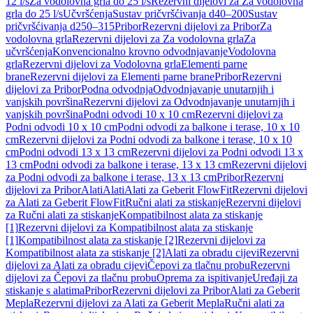
12 l/s
Za vodolovna grla do 25 l/s
Rezervni dijelovi za Za vodolovna
grla do 25 l/s
Učvršćenja
Sustav pričvršćivanja d40–200
Sustav
pričvršćivanja d250–315
Pribor
Rezervni dijelovi za Pribor
Za
vodolovna grla
Rezervni dijelovi za Za vodolovna grla
Za
učvršćenja
Konvencionalno krovno odvodnjavanje
Vodolovna
grla
Rezervni dijelovi za Vodolovna grla
Elementi parne
brane
Rezervni dijelovi za Elementi parne brane
Pribor
Rezervni
dijelovi za Pribor
Podna odvodnja
Odvodnjavanje unutarnjih i
vanjskih površina
Rezervni dijelovi za Odvodnjavanje unutarnjih i
vanjskih površina
Podni odvodi 10 x 10 cm
Rezervni dijelovi za
Podni odvodi 10 x 10 cm
Podni odvodi za balkone i terase, 10 x 10
cm
Rezervni dijelovi za Podni odvodi za balkone i terase, 10 x 10
cm
Podni odvodi 13 x 13 cm
Rezervni dijelovi za Podni odvodi 13 x
13 cm
Podni odvodi za balkone i terase, 13 x 13 cm
Rezervni dijelovi
za Podni odvodi za balkone i terase, 13 x 13 cm
Pribor
Rezervni
dijelovi za Pribor
Alati
Alati
Alati za Geberit FlowFit
Rezervni dijelovi
za Alati za Geberit FlowFit
Ručni alati za stiskanje
Rezervni dijelovi
za Ručni alati za stiskanje
Kompatibilnost alata za stiskanje
[1]
Rezervni dijelovi za Kompatibilnost alata za stiskanje
[1]
Kompatibilnost alata za stiskanje [2]
Rezervni dijelovi za
Kompatibilnost alata za stiskanje [2]
Alati za obradu cijevi
Rezervni
dijelovi za Alati za obradu cijevi
Čepovi za tlačnu probu
Rezervni
dijelovi za Čepovi za tlačnu probu
Oprema za ispitivanje
Uređaji za
stiskanje s alatima
Pribor
Rezervni dijelovi za Pribor
Alati za Geberit
Mepla
Rezervni dijelovi za Alati za Geberit Mepla
Ručni alati za