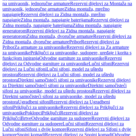
na umivaonik, jednoručne armature
Rezervni dijelovi za Montaža na
umivaonik, jednoručne armature
Zidna montaža, mrežno
napajanje
Rezervni dijelovi za Zidna montaža, mrežno
napajanje
Zidna montaža, napajanje baterijama
Rezervni dijelovi za
Zidna montaža, napajanje baterijama
Zidna montaža, napajanje
generatorom
Rezervni dijelovi za Zidna montaža, napajanje
generatorom
Zidna montaža, dvoručne armature
Rezervni dijelovi za
Zidna montaža, dvoručne armature
Pribor
Rezervni dijelovi za
Pribor
Za armature za umivaonike
Rezervni dijelovi za Za armature
za umivaonike
Priključci za umivaonike, sudopere, uređaje i korita s
funkcijom ispiranja
Odvodne garniture za umivaonike
Rezervni
dijelovi za Odvodne garniture za umivaonike
Lučni sifoni
Rezervni
dijelovi za Lučni sifoni
Lučni sifoni, model za uštedu
prostora
Rezervni dijelovi za Lučni sifoni, model za uštedu
prostora
Direktni samočisteći sifoni za umivaonike
Rezervni dijelovi
za Direktni samočisteći sifoni za umivaonike
Direktni samočisteći
sifoni za umivaonike, model za uštedu prostora
Rezervni dijelovi za
Direktni samočisteći sifoni za umivaonike, model za uštedu
prostora
Ugradbeni sifoni
Rezervni dijelovi za Ugradbeni
sifoni
Priključci za umivaonike
Rezervni dijelovi za Priključci za
umivaonike
Poklopci
Priključci
Rezervni dijelovi za
Priključci
Brtve
Odvodne garniture za sudopere
Rezervni dijelovi za
Odvodne garniture za sudopere
Lučni sifoni
Rezervni dijelovi za
Lučni sifoni
Sifoni s dvije komore
Rezervni dijelovi za Sifoni s dvije
komore
Spojni komadi
Rezervni dijelovi za Spojni komadi
Odvodne