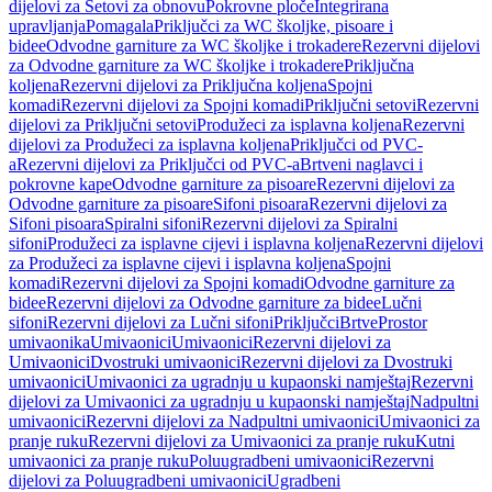
dijelovi za Setovi za obnovu
Pokrovne ploče
Integrirana
upravljanja
Pomagala
Priključci za WC školjke, pisoare i
bidee
Odvodne garniture za WC školjke i trokadere
Rezervni dijelovi
za Odvodne garniture za WC školjke i trokadere
Priključna
koljena
Rezervni dijelovi za Priključna koljena
Spojni
komadi
Rezervni dijelovi za Spojni komadi
Priključni setovi
Rezervni
dijelovi za Priključni setovi
Produžeci za isplavna koljena
Rezervni
dijelovi za Produžeci za isplavna koljena
Priključci od PVC-
a
Rezervni dijelovi za Priključci od PVC-a
Brtveni naglavci i
pokrovne kape
Odvodne garniture za pisoare
Rezervni dijelovi za
Odvodne garniture za pisoare
Sifoni pisoara
Rezervni dijelovi za
Sifoni pisoara
Spiralni sifoni
Rezervni dijelovi za Spiralni
sifoni
Produžeci za isplavne cijevi i isplavna koljena
Rezervni dijelovi
za Produžeci za isplavne cijevi i isplavna koljena
Spojni
komadi
Rezervni dijelovi za Spojni komadi
Odvodne garniture za
bidee
Rezervni dijelovi za Odvodne garniture za bidee
Lučni
sifoni
Rezervni dijelovi za Lučni sifoni
Priključci
Brtve
Prostor
umivaonika
Umivaonici
Umivaonici
Rezervni dijelovi za
Umivaonici
Dvostruki umivaonici
Rezervni dijelovi za Dvostruki
umivaonici
Umivaonici za ugradnju u kupaonski namještaj
Rezervni
dijelovi za Umivaonici za ugradnju u kupaonski namještaj
Nadpultni
umivaonici
Rezervni dijelovi za Nadpultni umivaonici
Umivaonici za
pranje ruku
Rezervni dijelovi za Umivaonici za pranje ruku
Kutni
umivaonici za pranje ruku
Poluugradbeni umivaonici
Rezervni
dijelovi za Poluugradbeni umivaonici
Ugradbeni