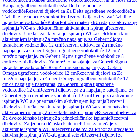
Kappa ugradbene vodokotliće
Za Delta ugradbene
vodokotliće
Rezervni dijelovi za Za Delta ugradbene vodokotliće
Za
Twinline ugradbene vodokotliće
Rezervni dijelovi za Za Twinline
ugradbene vodokotliće
Pribor
Potrošni materijali
Uređaji za aktiviranje
ispiranja WC-a s elektroničkim aktiviranjem ispiranja
Rezervni
dijelovi za Uređaji za aktiviranje ispiranja WC-a s elektroničkim
aktiviranjem ispiranja
Za mrežno napajanje, za Geberit Sigma
ugradbene vodokotliće 12 cm
Rezervni dijelovi za Za mrežno
napajanje, za Geberit Sigma ugradbene vodokotliće 12 cm
Za
mrežno napajanje, za Geberit Sigma ugradbene vodokotliće 8
cm
Rezervni dijelovi za Za mrežno napajanje, za Geberit Sigma
ugradbene vodokotliće 8 cm
Za mrežno napajanje, za Geberit
Omega ugradbene vodokotliće 12 cm
Rezervni dijelovi za Za
mrežno napajanje, za Geberit Omega ugradbene vodokotliće 12
cm
Za napajanje baterijama, za Geberit Sigma ugradbene
vodokotliće 12 cm
Rezervni dijelovi za Za napajanje baterijama, za
Geberit Sigma ugradbene vodokotliće 12 cm
Uređaji za aktiviranje
ispiranja WC-a s pneumatskim aktiviranjem ispiranja
Rezervni
dijelovi za Uređaji za aktiviranje ispiranja WC-a s pneumatskim
aktiviranjem ispiranja
Za dvokoličinsko ispiranje
Rezervni dijelovi za
Za dvokoličinsko ispiranje
Za jednokoličinsko ispiranje
Rezervni
dijelovi za Za jednokoličinsko ispiranje
Pribor za uređaje za
aktiviranje ispiranja WC-a
Rezervni dijelovi za Pribor za uređaje za
aktiviranje ispiranja WC-a
Ugradni setovi
Rezervni dijelovi za