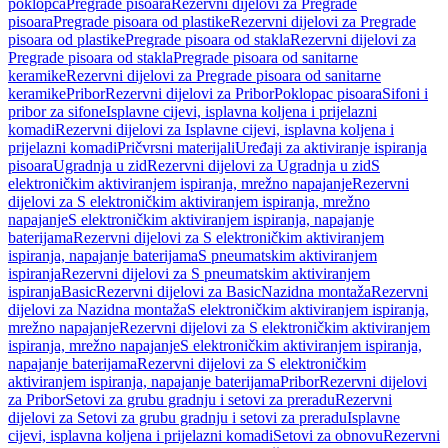
poklopca
Pregrade pisoara
Rezervni dijelovi za Pregrade
pisoara
Pregrade pisoara od plastike
Rezervni dijelovi za Pregrade
pisoara od plastike
Pregrade pisoara od stakla
Rezervni dijelovi za
Pregrade pisoara od stakla
Pregrade pisoara od sanitarne
keramike
Rezervni dijelovi za Pregrade pisoara od sanitarne
keramike
Pribor
Rezervni dijelovi za Pribor
Poklopac pisoara
Sifoni i
pribor za sifone
Isplavne cijevi, isplavna koljena i prijelazni
komadi
Rezervni dijelovi za Isplavne cijevi, isplavna koljena i
prijelazni komadi
Pričvrsni materijali
Uređaji za aktiviranje ispiranja
pisoara
Ugradnja u zid
Rezervni dijelovi za Ugradnja u zid
S
elektroničkim aktiviranjem ispiranja, mrežno napajanje
Rezervni
dijelovi za S elektroničkim aktiviranjem ispiranja, mrežno
napajanje
S elektroničkim aktiviranjem ispiranja, napajanje
baterijama
Rezervni dijelovi za S elektroničkim aktiviranjem
ispiranja, napajanje baterijama
S pneumatskim aktiviranjem
ispiranja
Rezervni dijelovi za S pneumatskim aktiviranjem
ispiranja
Basic
Rezervni dijelovi za Basic
Nazidna montaža
Rezervni
dijelovi za Nazidna montaža
S elektroničkim aktiviranjem ispiranja,
mrežno napajanje
Rezervni dijelovi za S elektroničkim aktiviranjem
ispiranja, mrežno napajanje
S elektroničkim aktiviranjem ispiranja,
napajanje baterijama
Rezervni dijelovi za S elektroničkim
aktiviranjem ispiranja, napajanje baterijama
Pribor
Rezervni dijelovi
za Pribor
Setovi za grubu gradnju i setovi za preradu
Rezervni
dijelovi za Setovi za grubu gradnju i setovi za preradu
Isplavne
cijevi, isplavna koljena i prijelazni komadi
Setovi za obnovu
Rezervni