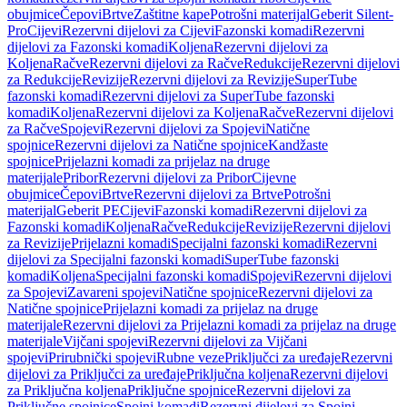
obujmice
Čepovi
Brtve
Zaštitne kape
Potrošni materijal
Geberit Silent-
Pro
Cijevi
Rezervni dijelovi za Cijevi
Fazonski komadi
Rezervni
dijelovi za Fazonski komadi
Koljena
Rezervni dijelovi za
Koljena
Račve
Rezervni dijelovi za Račve
Redukcije
Rezervni dijelovi
za Redukcije
Revizije
Rezervni dijelovi za Revizije
SuperTube
fazonski komadi
Rezervni dijelovi za SuperTube fazonski
komadi
Koljena
Rezervni dijelovi za Koljena
Račve
Rezervni dijelovi
za Račve
Spojevi
Rezervni dijelovi za Spojevi
Natične
spojnice
Rezervni dijelovi za Natične spojnice
Kandžaste
spojnice
Prijelazni komadi za prijelaz na druge
materijale
Pribor
Rezervni dijelovi za Pribor
Cijevne
obujmice
Čepovi
Brtve
Rezervni dijelovi za Brtve
Potrošni
materijal
Geberit PE
Cijevi
Fazonski komadi
Rezervni dijelovi za
Fazonski komadi
Koljena
Račve
Redukcije
Revizije
Rezervni dijelovi
za Revizije
Prijelazni komadi
Specijalni fazonski komadi
Rezervni
dijelovi za Specijalni fazonski komadi
SuperTube fazonski
komadi
Koljena
Specijalni fazonski komadi
Spojevi
Rezervni dijelovi
za Spojevi
Zavareni spojevi
Natične spojnice
Rezervni dijelovi za
Natične spojnice
Prijelazni komadi za prijelaz na druge
materijale
Rezervni dijelovi za Prijelazni komadi za prijelaz na druge
materijale
Vijčani spojevi
Rezervni dijelovi za Vijčani
spojevi
Prirubnički spojevi
Rubne veze
Priključci za uređaje
Rezervni
dijelovi za Priključci za uređaje
Priključna koljena
Rezervni dijelovi
za Priključna koljena
Priključne spojnice
Rezervni dijelovi za
Priključne spojnice
Spojni komadi
Rezervni dijelovi za Spojni