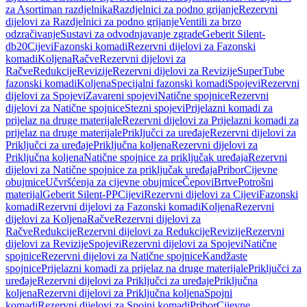
za Asortiman razdjelnika
Razdjelnici za podno grijanje
Rezervni
dijelovi za Razdjelnici za podno grijanje
Ventili za brzo
odzračivanje
Sustavi za odvodnjavanje zgrade
Geberit Silent-
db20
Cijevi
Fazonski komadi
Rezervni dijelovi za Fazonski
komadi
Koljena
Račve
Rezervni dijelovi za
Račve
Redukcije
Revizije
Rezervni dijelovi za Revizije
SuperTube
fazonski komadi
Koljena
Specijalni fazonski komadi
Spojevi
Rezervni
dijelovi za Spojevi
Zavareni spojevi
Natične spojnice
Rezervni
dijelovi za Natične spojnice
Stezni spojevi
Prijelazni komadi za
prijelaz na druge materijale
Rezervni dijelovi za Prijelazni komadi za
prijelaz na druge materijale
Priključci za uređaje
Rezervni dijelovi za
Priključci za uređaje
Priključna koljena
Rezervni dijelovi za
Priključna koljena
Natične spojnice za priključak uređaja
Rezervni
dijelovi za Natične spojnice za priključak uređaja
Pribor
Cijevne
obujmice
Učvršćenja za cijevne obujmice
Čepovi
Brtve
Potrošni
materijal
Geberit Silent-PP
Cijevi
Rezervni dijelovi za Cijevi
Fazonski
komadi
Rezervni dijelovi za Fazonski komadi
Koljena
Rezervni
dijelovi za Koljena
Račve
Rezervni dijelovi za
Račve
Redukcije
Rezervni dijelovi za Redukcije
Revizije
Rezervni
dijelovi za Revizije
Spojevi
Rezervni dijelovi za Spojevi
Natične
spojnice
Rezervni dijelovi za Natične spojnice
Kandžaste
spojnice
Prijelazni komadi za prijelaz na druge materijale
Priključci za
uređaje
Rezervni dijelovi za Priključci za uređaje
Priključna
koljena
Rezervni dijelovi za Priključna koljena
Spojni
komadi
Rezervni dijelovi za Spojni komadi
Pribor
Cijevne