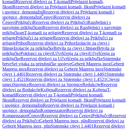
komadi
Rezervni dijelovi za T-komadi
Prijelazni komadi,
fiksni
Rezervni dijelovi za Prijelazni komadi, fiksni
Prijelazni komadi
i spojnice, demontažni
Rezervni dijelovi za Prijelazni komadi i
spojnice, demontažni
Čepovi
Rezervni dijelovi za
Čepovi
Priključci
Rezervni dijelovi za Priključci
Razdjelnici s
navojnim priključkom
Rezervni dijelovi za Razdjelnici s navojnim
priključkom
T-komadi za grijanje
Rezervni dijelovi za T-komadi za
grijanje
Priključci za grijanje
Rezervni dijelovi za Priključci za
grijanje
Pribor
Rezervni dijelovi za Pribor
Izolacije za cijevi i
fitinge
Izolacije za priključke
Brtvila za cijevi i fitinge
Brtvila za
priključke
Poklopci za cijevi
Učvršćenja za cijevi
Učvršćenja za
priključke
Rezervni dijelovi za Učvršćenja za priključke
Sistemske
brtve
Set vijaka za prirubničke spojeve
Geberit Mapress inox
Geberit
Mapress inox
Rezervni dijelovi za Geberit Mapress inox
Sistemske
cijevi 1.4401
Rezervni dijelovi za Sistemske cijevi 1.4401
Sistemske
cijevi 1.4521
Rezervni dijelovi za Sistemske cijevi 1.4521
Cijevni
umeci
Spojnice
Rezervni dijelovi za Spojnice
Redukcije
Rezervni
dijelovi za Redukcije
Koljena
Rezervni dijelovi za Koljena
T-
komadi
Rezervni dijelovi za T-komadi
Prijelazni komadi,
fiksni
Rezervni dijelovi za Prijelazni komadi, fiksni
Prijelazni komadi
i spojnice, demontažni
Rezervni dijelovi za Prijelazni komadi i
spojnice, demontažni
Kompenzatori
Rezervni dijelovi za
Kompenzatori
Čepovi
Rezervni dijelovi za Čepovi
Priključci
Rezervni
dijelovi za Priključci
Geberit Mapress inox, plin
Rezervni dijelovi za
Geberit Mapress inox, plin
Sistemske cijevi 1.4401
Rezervni dijelovi