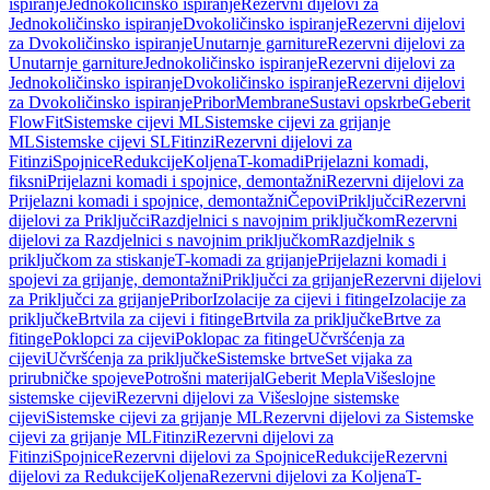
ispiranje
Jednokoličinsko ispiranje
Rezervni dijelovi za
Jednokoličinsko ispiranje
Dvokoličinsko ispiranje
Rezervni dijelovi
za Dvokoličinsko ispiranje
Unutarnje garniture
Rezervni dijelovi za
Unutarnje garniture
Jednokoličinsko ispiranje
Rezervni dijelovi za
Jednokoličinsko ispiranje
Dvokoličinsko ispiranje
Rezervni dijelovi
za Dvokoličinsko ispiranje
Pribor
Membrane
Sustavi opskrbe
Geberit
FlowFit
Sistemske cijevi ML
Sistemske cijevi za grijanje
ML
Sistemske cijevi SL
Fitinzi
Rezervni dijelovi za
Fitinzi
Spojnice
Redukcije
Koljena
T-komadi
Prijelazni komadi,
fiksni
Prijelazni komadi i spojnice, demontažni
Rezervni dijelovi za
Prijelazni komadi i spojnice, demontažni
Čepovi
Priključci
Rezervni
dijelovi za Priključci
Razdjelnici s navojnim priključkom
Rezervni
dijelovi za Razdjelnici s navojnim priključkom
Razdjelnik s
priključkom za stiskanje
T-komadi za grijanje
Prijelazni komadi i
spojevi za grijanje, demontažni
Priključci za grijanje
Rezervni dijelovi
za Priključci za grijanje
Pribor
Izolacije za cijevi i fitinge
Izolacije za
priključke
Brtvila za cijevi i fitinge
Brtvila za priključke
Brtve za
fitinge
Poklopci za cijevi
Poklopac za fitinge
Učvršćenja za
cijevi
Učvršćenja za priključke
Sistemske brtve
Set vijaka za
prirubničke spojeve
Potrošni materijal
Geberit Mepla
Višeslojne
sistemske cijevi
Rezervni dijelovi za Višeslojne sistemske
cijevi
Sistemske cijevi za grijanje ML
Rezervni dijelovi za Sistemske
cijevi za grijanje ML
Fitinzi
Rezervni dijelovi za
Fitinzi
Spojnice
Rezervni dijelovi za Spojnice
Redukcije
Rezervni
dijelovi za Redukcije
Koljena
Rezervni dijelovi za Koljena
T-