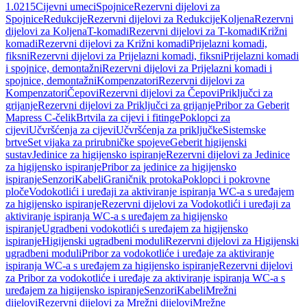
1.0215
Cijevni umeci
Spojnice
Rezervni dijelovi za
Spojnice
Redukcije
Rezervni dijelovi za Redukcije
Koljena
Rezervni
dijelovi za Koljena
T-komadi
Rezervni dijelovi za T-komadi
Križni
komadi
Rezervni dijelovi za Križni komadi
Prijelazni komadi,
fiksni
Rezervni dijelovi za Prijelazni komadi, fiksni
Prijelazni komadi
i spojnice, demontažni
Rezervni dijelovi za Prijelazni komadi i
spojnice, demontažni
Kompenzatori
Rezervni dijelovi za
Kompenzatori
Čepovi
Rezervni dijelovi za Čepovi
Priključci za
grijanje
Rezervni dijelovi za Priključci za grijanje
Pribor za Geberit
Mapress C-čelik
Brtvila za cijevi i fitinge
Poklopci za
cijevi
Učvršćenja za cijevi
Učvršćenja za priključke
Sistemske
brtve
Set vijaka za prirubničke spojeve
Geberit higijenski
sustav
Jedinice za higijensko ispiranje
Rezervni dijelovi za Jedinice
za higijensko ispiranje
Pribor za jedinice za higijensko
ispiranje
Senzori
Kabeli
Graničnik protoka
Poklopci i pokrovne
ploče
Vodokotlići i uređaji za aktiviranje ispiranja WC-a s uređajem
za higijensko ispiranje
Rezervni dijelovi za Vodokotlići i uređaji za
aktiviranje ispiranja WC-a s uređajem za higijensko
ispiranje
Ugradbeni vodokotlići s uređajem za higijensko
ispiranje
Higijenski ugradbeni moduli
Rezervni dijelovi za Higijenski
ugradbeni moduli
Pribor za vodokotliće i uređaje za aktiviranje
ispiranja WC-a s uređajem za higijensko ispiranje
Rezervni dijelovi
za Pribor za vodokotliće i uređaje za aktiviranje ispiranja WC-a s
uređajem za higijensko ispiranje
Senzori
Kabeli
Mrežni
dijelovi
Rezervni dijelovi za Mrežni dijelovi
Mrežne