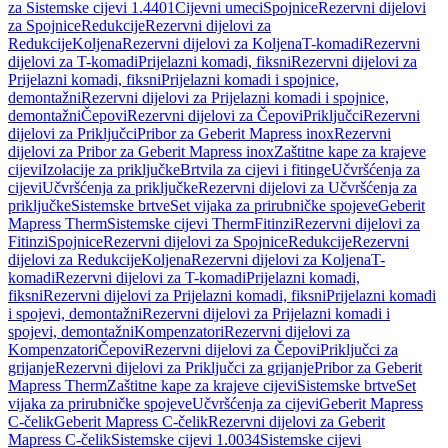
za Sistemske cijevi 1.4401
Cijevni umeci
Spojnice
Rezervni dijelovi
za Spojnice
Redukcije
Rezervni dijelovi za
Redukcije
Koljena
Rezervni dijelovi za Koljena
T-komadi
Rezervni
dijelovi za T-komadi
Prijelazni komadi, fiksni
Rezervni dijelovi za
Prijelazni komadi, fiksni
Prijelazni komadi i spojnice,
demontažni
Rezervni dijelovi za Prijelazni komadi i spojnice,
demontažni
Čepovi
Rezervni dijelovi za Čepovi
Priključci
Rezervni
dijelovi za Priključci
Pribor za Geberit Mapress inox
Rezervni
dijelovi za Pribor za Geberit Mapress inox
Zaštitne kape za krajeve
cijevi
Izolacije za priključke
Brtvila za cijevi i fitinge
Učvršćenja za
cijevi
Učvršćenja za priključke
Rezervni dijelovi za Učvršćenja za
priključke
Sistemske brtve
Set vijaka za prirubničke spojeve
Geberit
Mapress Therm
Sistemske cijevi Therm
Fitinzi
Rezervni dijelovi za
Fitinzi
Spojnice
Rezervni dijelovi za Spojnice
Redukcije
Rezervni
dijelovi za Redukcije
Koljena
Rezervni dijelovi za Koljena
T-
komadi
Rezervni dijelovi za T-komadi
Prijelazni komadi,
fiksni
Rezervni dijelovi za Prijelazni komadi, fiksni
Prijelazni komadi
i spojevi, demontažni
Rezervni dijelovi za Prijelazni komadi i
spojevi, demontažni
Kompenzatori
Rezervni dijelovi za
Kompenzatori
Čepovi
Rezervni dijelovi za Čepovi
Priključci za
grijanje
Rezervni dijelovi za Priključci za grijanje
Pribor za Geberit
Mapress Therm
Zaštitne kape za krajeve cijevi
Sistemske brtve
Set
vijaka za prirubničke spojeve
Učvršćenja za cijevi
Geberit Mapress
C-čelik
Geberit Mapress C-čelik
Rezervni dijelovi za Geberit
Mapress C-čelik
Sistemske cijevi 1.0034
Sistemske cijevi