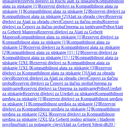
stiskanje
Rezervni dijelovi za Ručni alati za stiskanje
Kompatibilnost
alata za stiskanje [1]
Rezervni dijelovi za Kompatibilnost alata za
stiskanje [1]
Kompatibilnost alata za stiskanje [2]
Rezervni dijelovi za
Kompatibilnost alata za stiskanje [2]
Alati za obradu cijevi
Rezervni
dijelovi za Alati za obradu cijevi
Čepovi za tlačnu probu
Rezervni
dijelovi za Čepovi za tlačnu probu
Oprema za ispitivanje
Pribor
Alati
za Geberit Mapress
Rezervni dijelovi za Alati za Geberit
Mapress
Kompatibilnost alata za stiskanje [1]
Rezervni dijelovi za
Kompatibilnost alata za stiskanje [1]
Kompatibilnost alata za
stiskanje [2]
Rezervni dijelovi za Kompatibilnost alata za stiskanje
[2]
Kompatibilnost alata za stiskanje [1] / [2]
Rezervni dijelovi za
Kompatibilnost alata za stiskanje [1] / [2]
Kompatibilnost alata za
stiskanje [2XL]
Rezervni dijelovi za Kompatibilnost alata za
stiskanje [2XL]
Kompatibilnost alata za stiskanje [3]
Rezervni
dijelovi za Kompatibilnost alata za stiskanje [3]
Alati za obradu
cijevi
Rezervni dijelovi za Alati za obradu cijevi
Čepovi za tlačnu
probu
Rezervni dijelovi za Čepovi za tlačnu probu
Oprema za
ispitivanje
Rezervni dijelovi za Oprema za ispitivanje
Pribor
Uređaji
za stiskanje
Rezervni dijelovi za Uređaji za stiskanje
Kompatibilnost
uređaja za stiskanje [1]
Rezervni dijelovi za Kompatibilnost uređaja
za stiskanje [1]
Kompatibilnost uređaja za stiskanje [2]
Rezervni
dijelovi za Kompatibilnost uređaja za stiskanje [2]
Kompatibilnost
uređaja za stiskanje [2XL]
Rezervni dijelovi za Kompatibilnost
uređaja za stiskanje [2XL]
Za Geberit podno grijanje i hlađenje
površina
Stalci za polaganje cijevi
Alati za Geberit Silent-db20 /