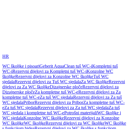
HR
WC školjke i pisoari
Geberit AquaClean tuš WC-i
Kompletni tuš
WC-i
Rezervni dijelovi za Kompletni tuš WC-i
Konzolne WC
školjke
Rezervni dijelovi za Konzolne WC školjke
Tuš WC
sjedala
Rezervni dijelovi za Tuš WC sjedala
Za WC školjke
Rezervni
dijelovi za Za WC školjke
Dizajnerske ploče
Rezervni dijelovi za
Dizajnerske ploče
Za kompletne tuš WC-e
Rezervni dijelovi za Za
kompletne tuš WC-e
Za tuš WC sjedala
Rezervni dijelovi za Za tuš
WC sjedala
Pribor
Rezervni dijelovi za Pribor
Za kompletne tuš WC-
e
Za tuš WC sjedala
Rezervni dijelovi za Za tuš WC sjedala
Za tuš
WC sjedala i kompletne tuš WC-e
Potrošni materijali
WC školjke i
WC sjedala
Konzolne WC školjke
Rezervni dijelovi za Konzolne
WC školjke
WC školjke
Rezervni dijelovi za WC školjke
WC školjke
s funkcijom bidea
Rezervni dijelovi za WC školjke s funkcijom