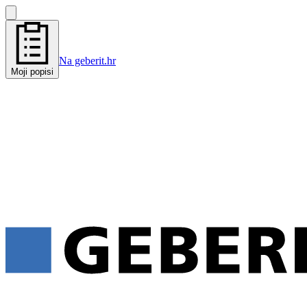
Na geberit.hr
Moji popisi