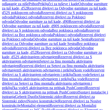
odlaganje za niše
Pribor
Priključci za tuševe i kade
Odvodne garniture
za tuš kade, d52
Rezervni dijelovi za Odvodne garniture za tuš kade,
d52
S poklopcem odvoda
Rezervni dijelovi za S poklopcem
odvoda
Poklopci odvoda
Rezervni dijelovi za Poklopci
odvoda
Odvodne garniture za tuš kade, d90
Rezervni dijelovi za
Odvodne garniture za tuš kade, d90
S poklopcem odvoda
Rezervni
dijelovi za S poklopcem odvoda
Bez poklopca odvoda
Rezervni
dijelovi za Bez poklopca odvoda
Poklopci odvoda
Rezervni dijelovi
za Poklopci odvoda
Odvodne garniture za tuš kade Sestra
Rezervni
dijelovi za Odvodne garniture za tuš kade Sestra
Bez poklopca
odvoda
Rezervni dijelovi za Bez poklopca odvoda
Odvodne
garniture za kade, d52
Rezervni dijelovi za Odvodne garniture za
kade, d52
S aktiviranjem odvrtanjem
Rezervni dijelovi za S
aktiviranjem odvrtanjem
Setovi za finu montažu aktiviranja
odvrtanjem
Rezervni dijelovi za Setovi za finu montažu aktiviranja
odvrtanjem
S aktiviranjem odvrtanjem i priključkom vode
Rezervni
dijelovi za S aktiviranjem odvrtanjem i priključkom vode
Setovi za
finu montažu aktiviranja odvrtanjem i priključka vode
Rezervni
dijelovi za Setovi za finu montažu aktiviranja odvrtanjem i
priključka vode
S aktiviranjem na pritisak PushControl
Rezervni
dijelovi za S aktiviranjem na pritisak PushControl
Sustavi instalacije i
ispiranja
Geberit Duofix
Sistemski zidovi
Rezervni dijelovi za
Sistemski zidovi
Nosive konstrukcije
Rezervni dijelovi za Nosive
konstrukcije
Montažni elementi
Rezervni dijelovi za Montažni
elementi
Elementi za WC školjke
Rezervni dijelovi za Elementi za