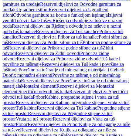
garniture za uređaje
Rezervni dijelovi za Odvodne garniture za
uređaje
Ugradbeni sifoni
Rezervni dijelovi za Ugradbeni
sifoni
Odvodne garniture za korita s funkcijom ispiranja
Izljevni
ventili
Tuševi i kade
Tuševi
Rješenja odvodnje za tuševe u razini
poda
Rezervni dijelovi za Rješenja odvodnje za tuševe u razini
poda
Tuš kanalice
Rezervni dijelovi za Tuš kanalice
Pribor za tuš
kanalice
Rezervni dijelovi za Pribor za tuš kanalice
Podni sifoni za
tuš
Rezervni dijelovi za Podni sifoni za tuš
Pribor za podne sifone za
tuš
Rezervni dijelovi za Pribor za podne sifone za tuš
Zidni
odvodi
Rezervni dijelovi za Zidni odvodi
Pribor za zidne
odvode
Rezervni dijelovi za Pribor za zidne odvode
Tuš kade i
površine za tuširanje
Rezervni dijelovi za Tuš kade i površine za
tuširanje
Površine za tuširanje od mineralnog materijala i Geberit
Duofix montažni elementi
Površine za tuširanje od mineralnog
materijala
Rezervni dijelovi za Površine za tuširanje od mineralnog
materijala
Montažni elementi
Rezervni dijelovi za Montažni
elementi
Specifični odvodi tuš kada
Rezervni dijelovi za Specifični
odvodi tuš kada
Pribor
Kabine, pregradne stijene i vrata za tuš
prostor
Rezervni dijelovi za Kabine, pregradne stijene i vrata za tuš
prostor
Tuš kabine
Rezervni dijelovi za Tuš kabine
Pregradne stijene
za tuš prostor
Rezervni dijelovi za Pregradne stijene za tuš
prostor
Vrata za tuš prostor
Rezervni dijelovi za Vrata za tuš
prostor
Pribor
Rezervni dijelovi za Pribor
Kutije za odlaganje za niše
za tuševe
Rezervni dijelovi za Kutije za odlaganje za niše za
tuševe
Kutije za odlaganje za niše
Rezervni dijelovi za Kutije za