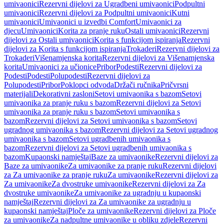
umivaonici
Rezervni dijelovi za Ugradbeni umivaonici
Podpultni
umivaonici
Rezervni dijelovi za Podpultni umivaonici
Kutni
umivaonici
Umivaonici u izvedbi Comfort
Umivaonici za
djecu
Umivaonici
Korita za pranje ruku
Ostali umivaonici
Rezervni
dijelovi za Ostali umivaonici
Korita s funkcijom ispiranja
Rezervni
dijelovi za Korita s funkcijom ispiranja
Trokaderi
Rezervni dijelovi za
Trokaderi
Višenamjenska korita
Rezervni dijelovi za Višenamjenska
korita
Umivaonici za učionice
Pribor
Podesti
Rezervni dijelovi za
Podesti
Podesti
Polupodesti
Rezervni dijelovi za
Polupodesti
Pribor
Poklopci odvoda
Držači ručnika
Pričvrsni
materijali
Dekorativni zasloni
Setovi umivaonika s bazom
Setovi
umivaonika za pranje ruku s bazom
Rezervni dijelovi za Setovi
umivaonika za pranje ruku s bazom
Setovi umivaonika s
bazom
Rezervni dijelovi za Setovi umivaonika s bazom
Setovi
ugradnog umivaonika s bazom
Rezervni dijelovi za Setovi ugradnog
umivaonika s bazom
Setovi ugradbenih umivaonika s
bazom
Rezervni dijelovi za Setovi ugradbenih umivaonika s
bazom
Kupaonski namještaj
Baze za umivaonike
Rezervni dijelovi za
Baze za umivaonike
Za umivaonike za pranje ruku
Rezervni dijelovi
za Za umivaonike za pranje ruku
Za umivaonike
Rezervni dijelovi za
Za umivaonike
Za dvostruke umivaonike
Rezervni dijelovi za Za
dvostruke umivaonike
Za umivaonike za ugradnju u kupaonski
namještaj
Rezervni dijelovi za Za umivaonike za ugradnju u
kupaonski namještaj
Ploče za umivaonike
Rezervni dijelovi za Ploče
za umivaonike
Za nadpultne umivaonike u obliku zdjele
Rezervni