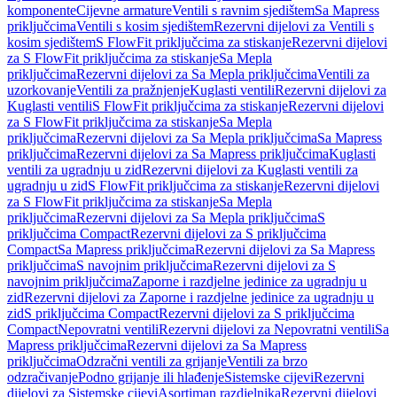
komponente
Cijevne armature
Ventili s ravnim sjedištem
Sa Mapress
priključcima
Ventili s kosim sjedištem
Rezervni dijelovi za Ventili s
kosim sjedištem
S FlowFit priključcima za stiskanje
Rezervni dijelovi
za S FlowFit priključcima za stiskanje
Sa Mepla
priključcima
Rezervni dijelovi za Sa Mepla priključcima
Ventili za
uzorkovanje
Ventili za pražnjenje
Kuglasti ventili
Rezervni dijelovi za
Kuglasti ventili
S FlowFit priključcima za stiskanje
Rezervni dijelovi
za S FlowFit priključcima za stiskanje
Sa Mepla
priključcima
Rezervni dijelovi za Sa Mepla priključcima
Sa Mapress
priključcima
Rezervni dijelovi za Sa Mapress priključcima
Kuglasti
ventili za ugradnju u zid
Rezervni dijelovi za Kuglasti ventili za
ugradnju u zid
S FlowFit priključcima za stiskanje
Rezervni dijelovi
za S FlowFit priključcima za stiskanje
Sa Mepla
priključcima
Rezervni dijelovi za Sa Mepla priključcima
S
priključcima Compact
Rezervni dijelovi za S priključcima
Compact
Sa Mapress priključcima
Rezervni dijelovi za Sa Mapress
priključcima
S navojnim priključcima
Rezervni dijelovi za S
navojnim priključcima
Zaporne i razdjelne jedinice za ugradnju u
zid
Rezervni dijelovi za Zaporne i razdjelne jedinice za ugradnju u
zid
S priključcima Compact
Rezervni dijelovi za S priključcima
Compact
Nepovratni ventili
Rezervni dijelovi za Nepovratni ventili
Sa
Mapress priključcima
Rezervni dijelovi za Sa Mapress
priključcima
Odzračni ventili za grijanje
Ventili za brzo
odzračivanje
Podno grijanje ili hlađenje
Sistemske cijevi
Rezervni
dijelovi za Sistemske cijevi
Asortiman razdjelnika
Rezervni dijelovi