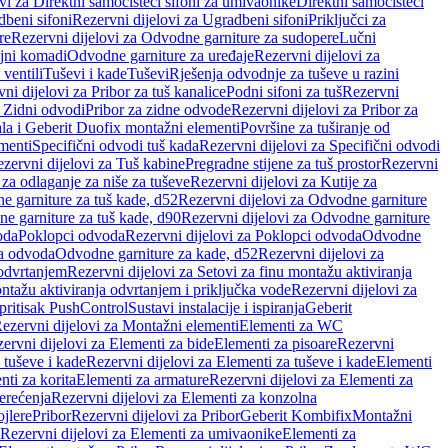
vi za Direktni samočisteći sifoni za umivaonike
Direktni samočisteći
beni sifoni
Rezervni dijelovi za Ugradbeni sifoni
Priključci za
re
Rezervni dijelovi za Odvodne garniture za sudopere
Lučni
ojni komadi
Odvodne garniture za uređaje
Rezervni dijelovi za
 ventili
Tuševi i kade
Tuševi
Rješenja odvodnje za tuševe u razini
ni dijelovi za Pribor za tuš kanalice
Podni sifoni za tuš
Rezervni
a Zidni odvodi
Pribor za zidne odvode
Rezervni dijelovi za Pribor za
ala i Geberit Duofix montažni elementi
Površine za tuširanje od
menti
Specifični odvodi tuš kada
Rezervni dijelovi za Specifični odvodi
zervni dijelovi za Tuš kabine
Pregradne stijene za tuš prostor
Rezervni
 za odlaganje za niše za tuševe
Rezervni dijelovi za Kutije za
 garniture za tuš kade, d52
Rezervni dijelovi za Odvodne garniture
e garniture za tuš kade, d90
Rezervni dijelovi za Odvodne garniture
oda
Poklopci odvoda
Rezervni dijelovi za Poklopci odvoda
Odvodne
ca odvoda
Odvodne garniture za kade, d52
Rezervni dijelovi za
 odvrtanjem
Rezervni dijelovi za Setovi za finu montažu aktiviranja
ntažu aktiviranja odvrtanjem i priključka vode
Rezervni dijelovi za
 pritisak PushControl
Sustavi instalacije i ispiranja
Geberit
ezervni dijelovi za Montažni elementi
Elementi za WC
ervni dijelovi za Elementi za bide
Elementi za pisoare
Rezervni
 tuševe i kade
Rezervni dijelovi za Elementi za tuševe i kade
Elementi
nti za korita
Elementi za armature
Rezervni dijelovi za Elementi za
erećenja
Rezervni dijelovi za Elementi za konzolna
ojlere
Pribor
Rezervni dijelovi za Pribor
Geberit Kombifix
Montažni
Rezervni dijelovi za Elementi za umivaonike
Elementi za