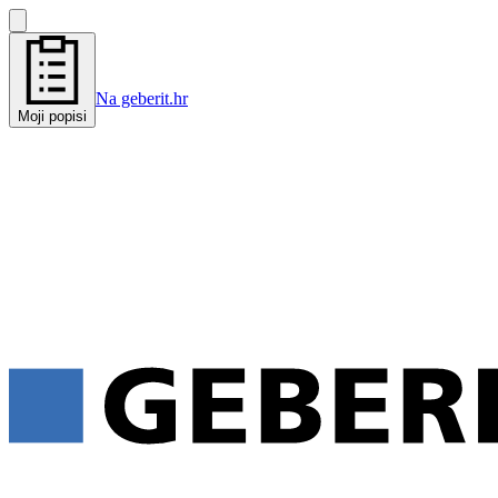
Na geberit.hr
Moji popisi