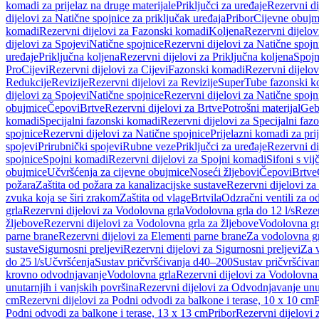
komadi za prijelaz na druge materijale
Priključci za uređaje
Rezervni di
dijelovi za Natične spojnice za priključak uređaja
Pribor
Cijevne obujm
komadi
Rezervni dijelovi za Fazonski komadi
Koljena
Rezervni dijelov
dijelovi za Spojevi
Natične spojnice
Rezervni dijelovi za Natične spojn
uređaje
Priključna koljena
Rezervni dijelovi za Priključna koljena
Spojn
Pro
Cijevi
Rezervni dijelovi za Cijevi
Fazonski komadi
Rezervni dijelo
Redukcije
Revizije
Rezervni dijelovi za Revizije
SuperTube fazonski k
dijelovi za Spojevi
Natične spojnice
Rezervni dijelovi za Natične spojn
obujmice
Čepovi
Brtve
Rezervni dijelovi za Brtve
Potrošni materijal
Geb
komadi
Specijalni fazonski komadi
Rezervni dijelovi za Specijalni fa
spojnice
Rezervni dijelovi za Natične spojnice
Prijelazni komadi za pri
spojevi
Prirubnički spojevi
Rubne veze
Priključci za uređaje
Rezervni di
spojnice
Spojni komadi
Rezervni dijelovi za Spojni komadi
Sifoni s vi
obujmice
Učvršćenja za cijevne obujmice
Noseći žljebovi
Čepovi
Brtve
požara
Zaštita od požara za kanalizacijske sustave
Rezervni dijelovi za
zvuka koja se širi zrakom
Zaštita od vlage
Brtvila
Odzračni ventili za 
grla
Rezervni dijelovi za Vodolovna grla
Vodolovna grla do 12 l/s
Rezer
žljebove
Rezervni dijelovi za Vodolovna grla za žljebove
Vodolovna grl
parne brane
Rezervni dijelovi za Elementi parne brane
Za vodolovna gr
sustave
Sigurnosni preljevi
Rezervni dijelovi za Sigurnosni preljevi
Za v
do 25 l/s
Učvršćenja
Sustav pričvršćivanja d40–200
Sustav pričvršćiv
krovno odvodnjavanje
Vodolovna grla
Rezervni dijelovi za Vodolovna
unutarnjih i vanjskih površina
Rezervni dijelovi za Odvodnjavanje unut
cm
Rezervni dijelovi za Podni odvodi za balkone i terase, 10 x 10 cm
P
Podni odvodi za balkone i terase, 13 x 13 cm
Pribor
Rezervni dijelovi 