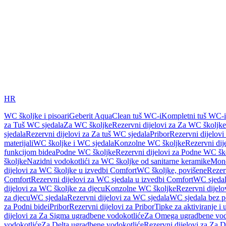
HR
WC školjke i pisoari
Geberit AquaClean tuš WC-i
Kompletni tuš WC-i
za Tuš WC sjedala
Za WC školjke
Rezervni dijelovi za Za WC školjke
sjedala
Rezervni dijelovi za Za tuš WC sjedala
Pribor
Rezervni dijelovi
materijali
WC školjke i WC sjedala
Konzolne WC školjke
Rezervni di
funkcijom bidea
Podne WC školjke
Rezervni dijelovi za Podne WC šk
školjke
Nazidni vodokotlići za WC školjke od sanitarne keramike
Mon
dijelovi za WC školjke u izvedbi Comfort
WC školjke, povišene
Rezer
Comfort
Rezervni dijelovi za WC sjedala u izvedbi Comfort
WC sjeda
dijelovi za WC školjke za djecu
Konzolne WC školjke
Rezervni dijel
za djecu
WC sjedala
Rezervni dijelovi za WC sjedala
WC sjedala bez p
za Podni bidei
Pribor
Rezervni dijelovi za Pribor
Tipke za aktiviranje i 
dijelovi za Za Sigma ugradbene vodokotliće
Za Omega ugradbene vod
vodokotliće
Za Delta ugradbene vodokotliće
Rezervni dijelovi za Za 