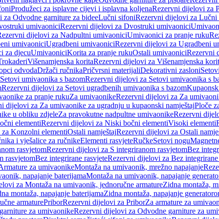
foni
Produžeci za isplavne cijevi i isplavna koljena
Rezervni dijelovi za P
i za Odvodne garniture za bidee
Lučni sifoni
Rezervni dijelovi za Lučni 
ostruki umivaonici
Rezervni dijelovi za Dvostruki umivaonici
Umivaoni
ezervni dijelovi za Nadpultni umivaonici
Umivaonici za pranje ruku
Rez
beni umivaonici
Ugradbeni umivaonici
Rezervni dijelovi za Ugradbeni u
i za djecu
Umivaonici
Korita za pranje ruku
Ostali umivaonici
Rezervni d
Trokaderi
Višenamjenska korita
Rezervni dijelovi za Višenamjenska kori
opci odvoda
Držači ručnika
Pričvrsni materijali
Dekorativni zasloni
Setov
Setovi umivaonika s bazom
Rezervni dijelovi za Setovi umivaonika s 
m
Rezervni dijelovi za Setovi ugradbenih umivaonika s bazom
Kupaonski
vaonike za pranje ruku
Za umivaonike
Rezervni dijelovi za Za umivaon
i dijelovi za Za umivaonike za ugradnju u kupaonski namještaj
Ploče z
ike u obliku zdjele
Za pravokutne nadpultne umivaonike
Rezervni dije
očni elementi
Rezervni dijelovi za Niski bočni elementi
Visoki elementi
i za Konzolni elementi
Ostali namještaj
Rezervni dijelovi za Ostali namje
nika i vješalice za ručnike
Elementi rasvjete
Ručke
Setovi nogu
Magnetne
ranom rasvjetom
Rezervni dijelovi za S integriranom rasvjetom
Bez integr
om rasvjetom
Bez integrirane rasvjete
Rezervni dijelovi za Bez integrirane
 Armature za umivaonike
Montaža na umivaonik, mrežno napajanje
Reze
aonik, napajanje baterijama
Montaža na umivaonik, napajanje generat
jelovi za Montaža na umivaonik, jednoručne armature
Zidna montaža, m
dna montaža, napajanje baterijama
Zidna montaža, napajanje generator
ručne armature
Pribor
Rezervni dijelovi za Pribor
Za armature za umivao
arniture za umivaonike
Rezervni dijelovi za Odvodne garniture za um