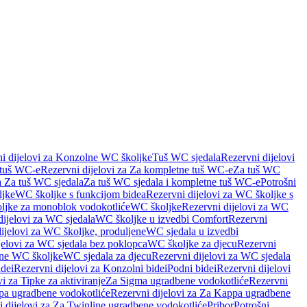
i dijelovi za Konzolne WC školjke
Tuš WC sjedala
Rezervni dijelovi
 tuš WC-e
Rezervni dijelovi za Za kompletne tuš WC-e
Za tuš WC
a Za tuš WC sjedala
Za tuš WC sjedala i kompletne tuš WC-e
Potrošni
ljke
WC školjke s funkcijom bidea
Rezervni dijelovi za WC školjke s
oljke za monoblok vodokotliće
WC školjke
Rezervni dijelovi za WC
dijelovi za WC sjedala
WC školjke u izvedbi Comfort
Rezervni
ijelovi za WC školjke, produljene
WC sjedala u izvedbi
jelovi za WC sjedala bez poklopca
WC školjke za djecu
Rezervni
dne WC školjke
WC sjedala za djecu
Rezervni dijelovi za WC sjedala
dei
Rezervni dijelovi za Konzolni bidei
Podni bidei
Rezervni dijelovi
i za Tipke za aktiviranje
Za Sigma ugradbene vodokotliće
Rezervni
a ugradbene vodokotliće
Rezervni dijelovi za Za Kappa ugradbene
 dijelovi za Za Twinline ugradbene vodokotliće
Pribor
Potrošni