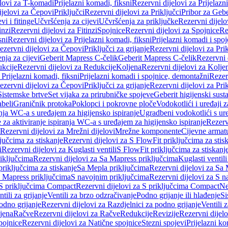
elovi za T-komadi
Prijelazni komadi, fiksni
Rezervni dijelovi za Prijelazn
ijelovi za Čepovi
Priključci
Rezervni dijelovi za Priključci
Pribor za Gebe
vi i fitinge
Učvršćenja za cijevi
Učvršćenja za priključke
Rezervni dijelo
inzi
Rezervni dijelovi za Fitinzi
Spojnice
Rezervni dijelovi za Spojnice
Re
sni
Rezervni dijelovi za Prijelazni komadi, fiksni
Prijelazni komadi i spo
ezervni dijelovi za Čepovi
Priključci za grijanje
Rezervni dijelovi za Prik
nja za cijevi
Geberit Mapress C-čelik
Geberit Mapress C-čelik
Rezervni 
kcije
Rezervni dijelovi za Redukcije
Koljena
Rezervni dijelovi za Kolje
 Prijelazni komadi, fiksni
Prijelazni komadi i spojnice, demontažni
Rezerv
ezervni dijelovi za Čepovi
Priključci za grijanje
Rezervni dijelovi za Prik
Sistemske brtve
Set vijaka za prirubničke spojeve
Geberit higijenski sust
beli
Graničnik protoka
Poklopci i pokrovne ploče
Vodokotlići i uređaji 
ranja WC-a s uređajem za higijensko ispiranje
Ugradbeni vodokotlići s ure
e za aktiviranje ispiranja WC-a s uređajem za higijensko ispiranje
Rezervn
Rezervni dijelovi za Mrežni dijelovi
Mrežne komponente
Cijevne armat
jučcima za stiskanje
Rezervni dijelovi za S FlowFit priključcima za stis
i
Rezervni dijelovi za Kuglasti ventili
S FlowFit priključcima za stiskanj
iključcima
Rezervni dijelovi za Sa Mapress priključcima
Kuglasti ventil
priključcima za stiskanje
Sa Mepla priključcima
Rezervni dijelovi za Sa
a Mapress priključcima
S navojnim priključcima
Rezervni dijelovi za S n
S priključcima Compact
Rezervni dijelovi za S priključcima Compact
Ne
tili za grijanje
Ventili za brzo odzračivanje
Podno grijanje ili hlađenje
Si
odno grijanje
Rezervni dijelovi za Razdjelnici za podno grijanje
Ventili 
jena
Račve
Rezervni dijelovi za Račve
Redukcije
Revizije
Rezervni dijelo
pojnice
Rezervni dijelovi za Natične spojnice
Stezni spojevi
Prijelazni ko