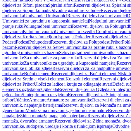
dijelovi za Sifoni pisoara
Spiralni sifoni
Rezervni dijelovi za Spiralni si
dijelovi za Spojni komadi
Odvodne garniture za bidee
Rezervni dijelov
umivaonika
Umivaonici
Umivaonici
Rezervni dijelovi za Umivaonici
Dv
Umivaonici za ugradnju u kupaonski namještaj
Nadpultni umivaonici
R
pranje ruku
Poluugradbeni umivaonici
Rezervni dijelovi za Poluugrad
umivaonici
Kutni umivaonici
Umivaonici u izvedbi Comfort
Umivaonic
dijelovi za Korita s funkcijom ispiranja
Trokaderi
Rezervni dijelovi za 
Podesti
Podesti
Polupodesti
Rezervni dijelovi za Polupodesti
Pribor
Pokl
bazom
Rezervni dijelovi za Setovi umivaonika za pranje ruku s bazom
ugradnog umivaonika s bazom
Setovi ugradbenih umivaonika s bazo
umivaonike
Za umivaonike za pranje ruku
Rezervni dijelovi za Za umi
umivaonike
Za umivaonike za ugradnju u kupaonski namještaj
Rezervn
umivaonike u obliku zdjele
Rezervni dijelovi za Za nadpultne umivaon
umivaonike
Bočni elementi
Rezervni dijelovi za Bočni elementi
Niski b
dijelovi za Srednje visoki elementi
Konzolni elementi
Rezervni dijelov
dijelovi za Pribor
Ulošci za ladice i kutije za odlaganje stvari
Držači ruč
elementi s ogledalom
Ogledala
Rezervni dijelovi za Ogledala
S integri
ogledalom
S integriranom rasvjetom
Rezervni dijelovi za S integriran
pribor
Utičnice
Armature
Armature za umivaonike
Rezervni dijelovi za
umivaonik, napajanje baterijama
Rezervni dijelovi za Montaža na umiv
generatorom
Montaža na umivaonik, jednoručne armature
Rezervni di
napajanje
Zidna montaža, napajanje baterijama
Rezervni dijelovi za Zi
montaža, dvoručne armature
Rezervni dijelovi za Zidna montaža, dvo
umivaonike, sudopere, uređaje i korita s funkcijom ispiranja
Odvodne g