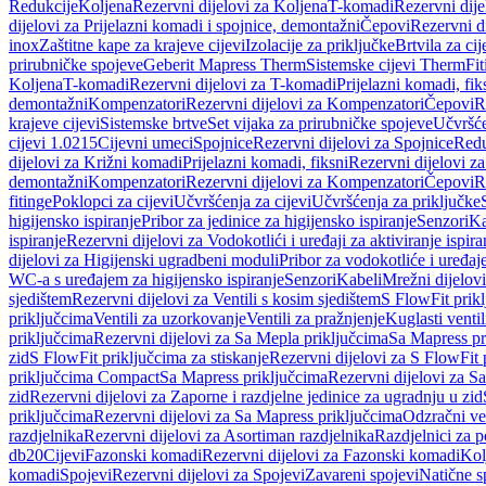
Redukcije
Koljena
Rezervni dijelovi za Koljena
T-komadi
Rezervni dij
dijelovi za Prijelazni komadi i spojnice, demontažni
Čepovi
Rezervni d
inox
Zaštitne kape za krajeve cijevi
Izolacije za priključke
Brtvila za cije
prirubničke spojeve
Geberit Mapress Therm
Sistemske cijevi Therm
Fit
Koljena
T-komadi
Rezervni dijelovi za T-komadi
Prijelazni komadi, fik
demontažni
Kompenzatori
Rezervni dijelovi za Kompenzatori
Čepovi
R
krajeve cijevi
Sistemske brtve
Set vijaka za prirubničke spojeve
Učvršće
cijevi 1.0215
Cijevni umeci
Spojnice
Rezervni dijelovi za Spojnice
Redu
dijelovi za Križni komadi
Prijelazni komadi, fiksni
Rezervni dijelovi za
demontažni
Kompenzatori
Rezervni dijelovi za Kompenzatori
Čepovi
R
fitinge
Poklopci za cijevi
Učvršćenja za cijevi
Učvršćenja za priključke
higijensko ispiranje
Pribor za jedinice za higijensko ispiranje
Senzori
Ka
ispiranje
Rezervni dijelovi za Vodokotlići i uređaji za aktiviranje ispi
dijelovi za Higijenski ugradbeni moduli
Pribor za vodokotliće i uređaj
WC-a s uređajem za higijensko ispiranje
Senzori
Kabeli
Mrežni dijelovi
sjedištem
Rezervni dijelovi za Ventili s kosim sjedištem
S FlowFit prikl
priključcima
Ventili za uzorkovanje
Ventili za pražnjenje
Kuglasti ventil
priključcima
Rezervni dijelovi za Sa Mepla priključcima
Sa Mapress pr
zid
S FlowFit priključcima za stiskanje
Rezervni dijelovi za S FlowFit 
priključcima Compact
Sa Mapress priključcima
Rezervni dijelovi za S
zid
Rezervni dijelovi za Zaporne i razdjelne jedinice za ugradnju u zid
priključcima
Rezervni dijelovi za Sa Mapress priključcima
Odzračni ven
razdjelnika
Rezervni dijelovi za Asortiman razdjelnika
Razdjelnici za p
db20
Cijevi
Fazonski komadi
Rezervni dijelovi za Fazonski komadi
Kol
komadi
Spojevi
Rezervni dijelovi za Spojevi
Zavareni spojevi
Natične s