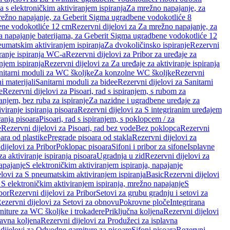
a s elektroničkim aktiviranjem ispiranja
Za mrežno napajanje, za
ežno napajanje, za Geberit Sigma ugradbene vodokotliće 8
ene vodokotliće 12 cm
Rezervni dijelovi za Za mrežno napajanje, za
Za napajanje baterijama, za Geberit Sigma ugradbene vodokotliće 12
neumatskim aktiviranjem ispiranja
Za dvokoličinsko ispiranje
Rezervni
iranje ispiranja WC-a
Rezervni dijelovi za Pribor za uređaje za
njem ispiranja
Rezervni dijelovi za Za uređaje za aktiviranje ispiranja
anitarni moduli za WC školjke
Za konzolne WC školjke
Rezervni
i materijali
Sanitarni moduli za bidee
Rezervni dijelovi za Sanitarni
e
Rezervni dijelovi za Pisoari, rad s ispiranjem, s rubom za
ranjem, bez ruba za ispiranje
Za nazidne i ugradbene uređaje za
viranje ispiranja pisoara
Rezervni dijelovi za S integriranim uređajem
ranja pisoara
Pisoari, rad s ispiranjem, s poklopcem / za
e
Rezervni dijelovi za Pisoari, rad bez vode
Bez poklopca
Rezervni
ara od plastike
Pregrade pisoara od stakla
Rezervni dijelovi za
dijelovi za Pribor
Poklopac pisoara
Sifoni i pribor za sifone
Isplavne
za aktiviranje ispiranja pisoara
Ugradnja u zid
Rezervni dijelovi za
apajanje
S elektroničkim aktiviranjem ispiranja, napajanje
elovi za S pneumatskim aktiviranjem ispiranja
Basic
Rezervni dijelovi
 S elektroničkim aktiviranjem ispiranja, mrežno napajanje
S
bor
Rezervni dijelovi za Pribor
Setovi za grubu gradnju i setovi za
ezervni dijelovi za Setovi za obnovu
Pokrovne ploče
Integrirana
niture za WC školjke i trokadere
Priključna koljena
Rezervni dijelovi
lavna koljena
Rezervni dijelovi za Produžeci za isplavna
dijelovi za Odvodne garniture za pisoare
Sifoni pisoara
Rezervni