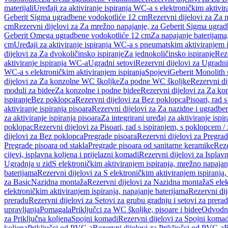
materijali
Uređaji za aktiviranje ispiranja WC-a s elektroničkim aktivir
Geberit Sigma ugradbene vodokotliće 12 cm
Rezervni dijelovi za Za
cm
Rezervni dijelovi za Za mrežno napajanje, za Geberit Sigma ugra
Geberit Omega ugradbene vodokotliće 12 cm
Za napajanje baterijam
cm
Uređaji za aktiviranje ispiranja WC-a s pneumatskim aktiviranjem i
dijelovi za Za dvokoličinsko ispiranje
Za jednokoličinsko ispiranje
Reze
aktiviranje ispiranja WC-a
Ugradni setovi
Rezervni dijelovi za Ugradni
WC-a s elektroničkim aktiviranjem ispiranja
Spojevi
Geberit Monolith 
dijelovi za Za konzolne WC školjke
Za podne WC školjke
Rezervni di
moduli za bidee
Za konzolne i podne bidee
Rezervni dijelovi za Za ko
ispiranje
Bez poklopca
Rezervni dijelovi za Bez poklopca
Pisoari, rad 
aktiviranje ispiranja pisoara
Rezervni dijelovi za Za nazidne i ugradbene
za aktiviranje ispiranja pisoara
Za integrirani uređaj za aktiviranje ispi
poklopac
Rezervni dijelovi za Pisoari, rad s ispiranjem, s poklopcem /
dijelovi za Bez poklopca
Pregrade pisoara
Rezervni dijelovi za Pregrad
Pregrade pisoara od stakla
Pregrade pisoara od sanitarne keramike
Reze
cijevi, isplavna koljena i prijelazni komadi
Rezervni dijelovi za Isplavn
Ugradnja u zid
S elektroničkim aktiviranjem ispiranja, mrežno napajan
baterijama
Rezervni dijelovi za S elektroničkim aktiviranjem ispiranja,
za Basic
Nazidna montaža
Rezervni dijelovi za Nazidna montaža
S ele
elektroničkim aktiviranjem ispiranja, napajanje baterijama
Rezervni dij
preradu
Rezervni dijelovi za Setovi za grubu gradnju i setovi za prera
upravljanja
Pomagala
Priključci za WC školjke, pisoare i bidee
Odvodne
za Priključna koljena
Spojni komadi
Rezervni dijelovi za Spojni komad
koljena
Priključci od PVC-a
Rezervni dijelovi za Priključci od PVC-a
B