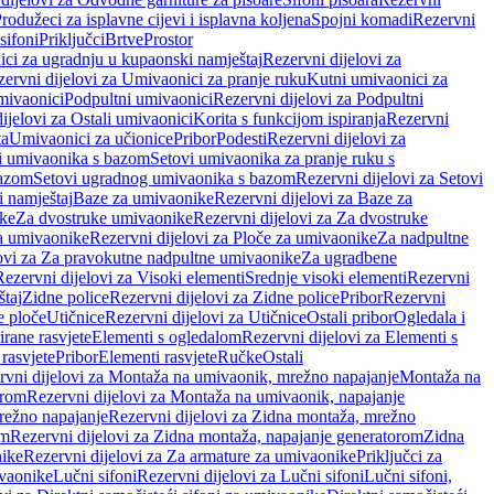
rodužeci za isplavne cijevi i isplavna koljena
Spojni komadi
Rezervni
sifoni
Priključci
Brtve
Prostor
ci za ugradnju u kupaonski namještaj
Rezervni dijelovi za
ervni dijelovi za Umivaonici za pranje ruku
Kutni umivaonici za
mivaonici
Podpultni umivaonici
Rezervni dijelovi za Podpultni
ijelovi za Ostali umivaonici
Korita s funkcijom ispiranja
Rezervni
ta
Umivaonici za učionice
Pribor
Podesti
Rezervni dijelovi za
i umivaonika s bazom
Setovi umivaonika za pranje ruku s
bazom
Setovi ugradnog umivaonika s bazom
Rezervni dijelovi za Setovi
 namještaj
Baze za umivaonike
Rezervni dijelovi za Baze za
ike
Za dvostruke umivaonike
Rezervni dijelovi za Za dvostruke
a umivaonike
Rezervni dijelovi za Ploče za umivaonike
Za nadpultne
lovi za Za pravokutne nadpultne umivaonike
Za ugradbene
Rezervni dijelovi za Visoki elementi
Srednje visoki elementi
Rezervni
štaj
Zidne police
Rezervni dijelovi za Zidne police
Pribor
Rezervni
 ploče
Utičnice
Rezervni dijelovi za Utičnice
Ostali pribor
Ogledala i
irane rasvjete
Elementi s ogledalom
Rezervni dijelovi za Elementi s
 rasvjete
Pribor
Elementi rasvjete
Ručke
Ostali
rvni dijelovi za Montaža na umivaonik, mrežno napajanje
Montaža na
orom
Rezervni dijelovi za Montaža na umivaonik, napajanje
režno napajanje
Rezervni dijelovi za Zidna montaža, mrežno
om
Rezervni dijelovi za Zidna montaža, napajanje generatorom
Zidna
nike
Rezervni dijelovi za Za armature za umivaonike
Priključci za
ivaonike
Lučni sifoni
Rezervni dijelovi za Lučni sifoni
Lučni sifoni,