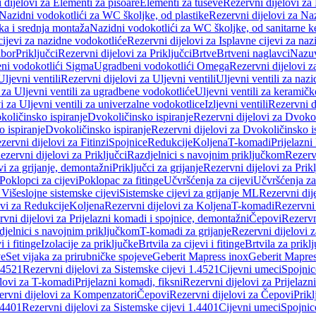
 dijelovi za Elementi za pisoare
Elementi za tuševe
Rezervni dijelovi za
Nazidni vodokotlići za WC školjke, od plastike
Rezervni dijelovi za Na
ka i srednja montaža
Nazidni vodokotlići za WC školjke, od sanitarne 
cijevi za nazidne vodokotliće
Rezervni dijelovi za Isplavne cijevi za na
ibor
Priključci
Rezervni dijelovi za Priključci
Brtve
Brtveni naglavci
Nazuvi
eni vodokotlići Sigma
Ugradbeni vodokotlići Omega
Rezervni dijelovi 
Uljevni ventili
Rezervni dijelovi za Uljevni ventili
Uljevni ventili za naz
 za Uljevni ventili za ugradbene vodokotliće
Uljevni ventili za keramič
i za Uljevni ventili za univerzalne vodokotlice
Izljevni ventili
Rezervni di
količinsko ispiranje
Dvokoličinsko ispiranje
Rezervni dijelovi za Dvokol
o ispiranje
Dvokoličinsko ispiranje
Rezervni dijelovi za Dvokoličinsko i
zervni dijelovi za Fitinzi
Spojnice
Redukcije
Koljena
T-komadi
Prijelazni
ezervni dijelovi za Priključci
Razdjelnici s navojnim priključkom
Rezerv
vi za grijanje, demontažni
Priključci za grijanje
Rezervni dijelovi za Prikl
Poklopci za cijevi
Poklopac za fitinge
Učvršćenja za cijevi
Učvršćenja za
 Višeslojne sistemske cijevi
Sistemske cijevi za grijanje ML
Rezervni dij
ovi za Redukcije
Koljena
Rezervni dijelovi za Koljena
T-komadi
Rezervni
vni dijelovi za Prijelazni komadi i spojnice, demontažni
Čepovi
Rezervn
djelnici s navojnim priključkom
T-komadi za grijanje
Rezervni dijelovi 
i i fitinge
Izolacije za priključke
Brtvila za cijevi i fitinge
Brtvila za prikl
ve
Set vijaka za prirubničke spojeve
Geberit Mapress inox
Geberit Mapres
.4521
Rezervni dijelovi za Sistemske cijevi 1.4521
Cijevni umeci
Spojnic
elovi za T-komadi
Prijelazni komadi, fiksni
Rezervni dijelovi za Prijelazn
ervni dijelovi za Kompenzatori
Čepovi
Rezervni dijelovi za Čepovi
Prikl
.4401
Rezervni dijelovi za Sistemske cijevi 1.4401
Cijevni umeci
Spojnic