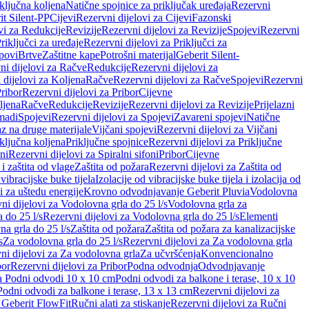
iključna koljena
Natične spojnice za priključak uređaja
Rezervni
it Silent-PP
Cijevi
Rezervni dijelovi za Cijevi
Fazonski
vi za Redukcije
Revizije
Rezervni dijelovi za Revizije
Spojevi
Rezervni
riključci za uređaje
Rezervni dijelovi za Priključci za
povi
Brtve
Zaštitne kape
Potrošni materijal
Geberit Silent-
ni dijelovi za Račve
Redukcije
Rezervni dijelovi za
 dijelovi za Koljena
Račve
Rezervni dijelovi za Račve
Spojevi
Rezervni
ribor
Rezervni dijelovi za Pribor
Cijevne
ljena
Račve
Redukcije
Revizije
Rezervni dijelovi za Revizije
Prijelazni
madi
Spojevi
Rezervni dijelovi za Spojevi
Zavareni spojevi
Natične
az na druge materijale
Vijčani spojevi
Rezervni dijelovi za Vijčani
iključna koljena
Priključne spojnice
Rezervni dijelovi za Priključne
oni
Rezervni dijelovi za Spiralni sifoni
Pribor
Cijevne
i zaštita od vlage
Zaštita od požara
Rezervni dijelovi za Zaštita od
 vibracijske buke tijela
Izolacije od vibracijske buke tijela i izolacija od
i za uštedu energije
Krovno odvodnjavanje Geberit Pluvia
Vodolovna
ni dijelovi za Vodolovna grla do 25 l/s
Vodolovna grla za
 do 25 l/s
Rezervni dijelovi za Vodolovna grla do 25 l/s
Elementi
a grla do 25 l/s
Zaštita od požara
Zaštita od požara za kanalizacijske
s
Za vodolovna grla do 25 l/s
Rezervni dijelovi za Za vodolovna grla
ni dijelovi za Za vodolovna grla
Za učvršćenja
Konvencionalno
bor
Rezervni dijelovi za Pribor
Podna odvodnja
Odvodnjavanje
za Podni odvodi 10 x 10 cm
Podni odvodi za balkone i terase, 10 x 10
Podni odvodi za balkone i terase, 13 x 13 cm
Rezervni dijelovi za
a Geberit FlowFit
Ručni alati za stiskanje
Rezervni dijelovi za Ručni