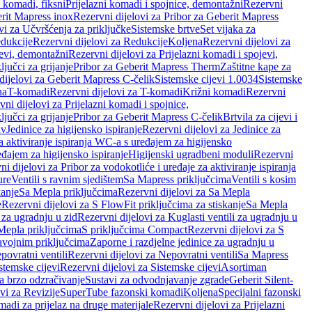
i komadi, fiksni
Prijelazni komadi i spojnice, demontažni
Rezervni
rit Mapress inox
Rezervni dijelovi za Pribor za Geberit Mapress
vi za Učvršćenja za priključke
Sistemske brtve
Set vijaka za
dukcije
Rezervni dijelovi za Redukcije
Koljena
Rezervni dijelovi za
jevi, demontažni
Rezervni dijelovi za Prijelazni komadi i spojevi,
ljučci za grijanje
Pribor za Geberit Mapress Therm
Zaštitne kape za
dijelovi za Geberit Mapress C-čelik
Sistemske cijevi 1.0034
Sistemske
na
T-komadi
Rezervni dijelovi za T-komadi
Križni komadi
Rezervni
ni dijelovi za Prijelazni komadi i spojnice,
ljučci za grijanje
Pribor za Geberit Mapress C-čelik
Brtvila za cijevi i
av
Jedinice za higijensko ispiranje
Rezervni dijelovi za Jedinice za
za aktiviranje ispiranja WC-a s uređajem za higijensko
đajem za higijensko ispiranje
Higijenski ugradbeni moduli
Rezervni
i dijelovi za Pribor za vodokotliće i uređaje za aktiviranje ispiranja
ure
Ventili s ravnim sjedištem
Sa Mapress priključcima
Ventili s kosim
kanje
Sa Mepla priključcima
Rezervni dijelovi za Sa Mepla
e
Rezervni dijelovi za S FlowFit priključcima za stiskanje
Sa Mepla
i za ugradnju u zid
Rezervni dijelovi za Kuglasti ventili za ugradnju u
 Mepla priključcima
S priključcima Compact
Rezervni dijelovi za S
avojnim priključcima
Zaporne i razdjelne jedinice za ugradnju u
povratni ventili
Rezervni dijelovi za Nepovratni ventili
Sa Mapress
stemske cijevi
Rezervni dijelovi za Sistemske cijevi
Asortiman
za brzo odzračivanje
Sustavi za odvodnjavanje zgrade
Geberit Silent-
vi za Revizije
SuperTube fazonski komadi
Koljena
Specijalni fazonski
madi za prijelaz na druge materijale
Rezervni dijelovi za Prijelazni