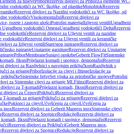
 Elementi za tuševe
Pribor
Rezervni dijelovi za Pribor
Za elemente WC-
zidni vodokotlići za WC školjke, od plastike
Monoblok
Rezervni
keramike
Rezervni dijelovi za Nazidni vodokotlići za WC školjke, od
zidne vodokotliće
Visokomontažni
Rezervni dijelovi za
ce, rozete i zastojni ulošci
Potrošni materijal
Izljevni ventili
Ugradbeni
za Ugradbeni vodokotlići Omega
Ugradbeni vodokotlići Delta
Rezervni
idne vodokotliće
Rezervni dijelovi za Uljevni ventili za nazidne
ke vodokotliće
Rezervni dijelovi za Uljevni ventili za keramičke
jelovi za Izljevni ventili
Start/stop ispiranje
Rezervni dijelovi za
ičinsko ispiranje
Unutarnje garniture
Rezervni dijelovi za Unutarnje
spiranje
Pribor
Membrane
Sustavi opskrbe
Geberit FlowFit
Sistemske
 komadi, fiksni
Prijelazni komadi i spojnice, demontažni
Rezervni
ni dijelovi za Razdjelnici s navojnim priključkom
Razdjelnik s
jučci za grijanje
Pribor
Izolacije za cijevi i fitinge
Izolacije za
 priključke
Sistemske brtve
Set vijaka za prirubničke spojeve
Potrošni
elovi za Sistemske cijevi za grijanje ML
Fitinzi
Rezervni dijelovi za
 dijelovi za T-komadi
Prijelazni komadi, fiksni
Rezervni dijelovi za
i dijelovi za Čepovi
Priključci
Rezervni dijelovi za
za T-komadi za grijanje
Priključci za grijanje
Rezervni dijelovi za
jučke
Poklopci za cijevi
Učvršćenja za cijevi
Učvršćenja za
s inox
Rezervni dijelovi za Geberit Mapress inox
Sistemske cijevi
e
Rezervni dijelovi za Spojnice
Redukcije
Rezervni dijelovi za
i komadi, fiksni
Prijelazni komadi i spojnice, demontažni
Rezervni
jučci
Rezervni dijelovi za Priključci
Geberit Mapress inox,
e
Rezervni dijelovi za Spojnice
Redukcije
Rezervni dijelovi za