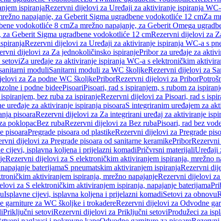
anjem ispiranja
Rezervni dijelovi za Uređaji za aktiviranje ispiranja WC-
 mrežno napajanje, za Geberit Sigma ugradbene vodokotliće 12 cm
Za mr
dbene vodokotliće 8 cm
Za mrežno napajanje, za Geberit Omega ugradb
a, za Geberit Sigma ugradbene vodokotliće 12 cm
Rezervni dijelovi za 
spiranja
Rezervni dijelovi za Uređaji za aktiviranje ispiranja WC-a s p
rvni dijelovi za Za jednokoličinsko ispiranje
Pribor za uređaje za aktiv
 setovi
Za uređaje za aktiviranje ispiranja WC-a s elektroničkim aktivira
sanitarni moduli
Sanitarni moduli za WC školjke
Rezervni dijelovi za S
jelovi za Za podne WC školjke
Pribor
Rezervni dijelovi za Pribor
Potrošn
nzolne i podne bidee
Pisoari
Pisoari, rad s ispiranjem, s rubom za ispiranj
s ispiranjem, bez ruba za ispiranje
Rezervni dijelovi za Pisoari, rad s ispi
 uređaje za aktiviranje ispiranja pisoara
S integriranim uređajem za akti
ranja pisoara
Rezervni dijelovi za Za integrirani uređaj za aktiviranje ispi
 za poklopac
Bez ruba
Rezervni dijelovi za Bez ruba
Pisoari, rad bez vod
e pisoara
Pregrade pisoara od plastike
Rezervni dijelovi za Pregrade piso
rvni dijelovi za Pregrade pisoara od sanitarne keramike
Pribor
Rezervni 
e cijevi, isplavna koljena i prijelazni komadi
Pričvrsni materijali
Uređaji 
je
Rezervni dijelovi za S elektroničkim aktiviranjem ispiranja, mrežno n
 napajanje baterijama
S pneumatskim aktiviranjem ispiranja
Rezervni dij
ktroničkim aktiviranjem ispiranja, mrežno napajanje
Rezervni dijelovi za
elovi za S elektroničkim aktiviranjem ispiranja, napajanje baterijama
Pri
du
Isplavne cijevi, isplavna koljena i prijelazni komadi
Setovi za obnovu
R
 garniture za WC školjke i trokadere
Rezervni dijelovi za Odvodne gar
i
Priključni setovi
Rezervni dijelovi za Priključni setovi
Produžeci za isp
rtveni naglavci i pokrovne kape
Odvodne garniture za pisoare
Rezervni 