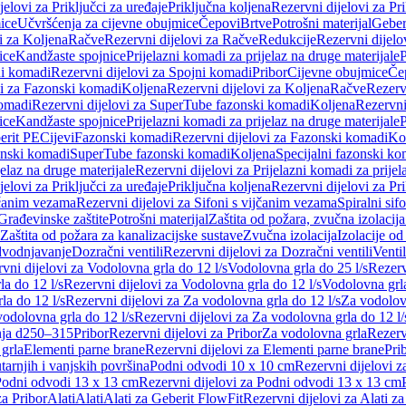
jelovi za Priključci za uređaje
Priključna koljena
Rezervni dijelovi za Pr
ice
Učvršćenja za cijevne obujmice
Čepovi
Brtve
Potrošni materijal
Geber
i za Koljena
Račve
Rezervni dijelovi za Račve
Redukcije
Rezervni dijelo
ice
Kandžaste spojnice
Prijelazni komadi za prijelaz na druge materijale
P
i komadi
Rezervni dijelovi za Spojni komadi
Pribor
Cijevne obujmice
Če
vi za Fazonski komadi
Koljena
Rezervni dijelovi za Koljena
Račve
Rezerv
omadi
Rezervni dijelovi za SuperTube fazonski komadi
Koljena
Rezervni
ice
Kandžaste spojnice
Prijelazni komadi za prijelaz na druge materijale
P
erit PE
Cijevi
Fazonski komadi
Rezervni dijelovi za Fazonski komadi
Ko
zonski komadi
SuperTube fazonski komadi
Koljena
Specijalni fazonski ko
jelaz na druge materijale
Rezervni dijelovi za Prijelazni komadi za prijel
jelovi za Priključci za uređaje
Priključna koljena
Rezervni dijelovi za Pr
jčanim vezama
Rezervni dijelovi za Sifoni s vijčanim vezama
Spiralni sif
Građevinske zaštite
Potrošni materijal
Zaštita od požara, zvučna izolacija 
 Zaštita od požara za kanalizacijske sustave
Zvučna izolacija
Izolacije od
odvodnjavanje
Dozračni ventili
Rezervni dijelovi za Dozračni ventili
Ventil
vni dijelovi za Vodolovna grla do 12 l/s
Vodolovna grla do 25 l/s
Rezerv
a do 12 l/s
Rezervni dijelovi za Vodolovna grla do 12 l/s
Vodolovna grla
la do 12 l/s
Rezervni dijelovi za Za vodolovna grla do 12 l/s
Za vodolovn
odolovna grla do 12 l/s
Rezervni dijelovi za Za vodolovna grla do 12 l/
anja d250–315
Pribor
Rezervni dijelovi za Pribor
Za vodolovna grla
Rezerv
 grla
Elementi parne brane
Rezervni dijelovi za Elementi parne brane
Pri
arnjih i vanjskih površina
Podni odvodi 10 x 10 cm
Rezervni dijelovi 
odni odvodi 13 x 13 cm
Rezervni dijelovi za Podni odvodi 13 x 13 cm
za Pribor
Alati
Alati
Alati za Geberit FlowFit
Rezervni dijelovi za Alati z