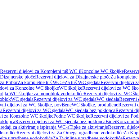
Rezervni dijelovi za Kompletni tuš WC-i
Konzolne WC školjke
Rezervn
Dizajnerske ploče
Rezervni dijelovi za Dizajnerske ploče
Za kompletne
 za Pribor
Za kompletne tuš WC-e
Za tuš WC sjedala
Rezervni dijelovi z
jelovi za Konzolne WC školjke
WC školjke
Rezervni dijelovi za WC ško
oljke
WC školjke za monoblok vodokotliće
Rezervni dijelovi za WC šk
oblok
WC sjedala
Rezervni dijelovi za WC sjedala
WC sjedala
Rezervni 
vni dijelovi za WC školjke, povišene
WC školjke, produljene
Rezervni d
la
Rezervni dijelovi za WC sjedala
WC sjedala bez poklopca
Rezervni di
ovi za Konzolne WC školjke
Podne WC školjke
Rezervni dijelovi za Po
oklopca
Rezervni dijelovi za WC sjedala bez poklopca
Bidei
Konzolni bi
uređaji za aktiviranje ispiranja WC-a
Tipke za aktiviranje
Rezervni dijelov
okotliće
Rezervni dijelovi za Za Omega ugradbene vodokotliće
Za Kapp
Delta ugradbene vodokotliće
Za Twinline ugradbene vodokotliće
Rezervni