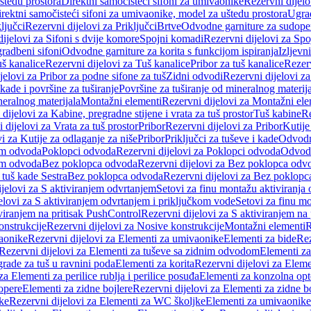
štedu prostora
Direktni samočisteći sifoni za umivaonike
Rezervni dijelo
irektni samočisteći sifoni za umivaonike, model za uštedu prostora
Ugrad
ljučci
Rezervni dijelovi za Priključci
Brtve
Odvodne garniture za sudope
ijelovi za Sifoni s dvije komore
Spojni komadi
Rezervni dijelovi za Sp
radbeni sifoni
Odvodne garniture za korita s funkcijom ispiranja
Izljevni
š kanalice
Rezervni dijelovi za Tuš kanalice
Pribor za tuš kanalice
Rezerv
jelovi za Pribor za podne sifone za tuš
Zidni odvodi
Rezervni dijelovi z
kade i površine za tuširanje
Površine za tuširanje od mineralnog materij
neralnog materijala
Montažni elementi
Rezervni dijelovi za Montažni ele
dijelovi za Kabine, pregradne stijene i vrata za tuš prostor
Tuš kabine
Re
 dijelovi za Vrata za tuš prostor
Pribor
Rezervni dijelovi za Pribor
Kutije
i za Kutije za odlaganje za niše
Pribor
Priključci za tuševe i kade
Odvodne
em odvoda
Poklopci odvoda
Rezervni dijelovi za Poklopci odvoda
Odvodn
em odvoda
Bez poklopca odvoda
Rezervni dijelovi za Bez poklopca odv
 tuš kade Sestra
Bez poklopca odvoda
Rezervni dijelovi za Bez poklop
jelovi za S aktiviranjem odvrtanjem
Setovi za finu montažu aktiviranja
elovi za S aktiviranjem odvrtanjem i priključkom vode
Setovi za finu mo
viranjem na pritisak PushControl
Rezervni dijelovi za S aktiviranjem na
onstrukcije
Rezervni dijelovi za Nosive konstrukcije
Montažni elementi
R
aonike
Rezervni dijelovi za Elementi za umivaonike
Elementi za bide
Rez
Rezervni dijelovi za Elementi za tuševe sa zidnim odvodom
Elementi za
grade za tuš u ravnini poda
Elementi za korita
Rezervni dijelovi za Eleme
za Elementi za perilice rublja i perilice posuđa
Elementi za konzolna opt
opere
Elementi za zidne bojlere
Rezervni dijelovi za Elementi za zidne b
ke
Rezervni dijelovi za Elementi za WC školjke
Elementi za umivaonike