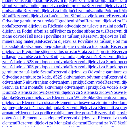
model za uštedu prostora
Rezervni dijelovi za Lučni sifoni, model za u
sifoni za umivaonike, model za uštedu prostora
Rezervni dijelovi za D
umivaonike
Rezervni dijelovi za Priključci za umivaonike
Poklopci
Prik
sifoni
Rezervni dijelovi za Lučni sifoni
Sifoni s dvije komore
Rezervni d
Odvodne garniture za uređaje
Ugradbeni sifoni
Rezervni dijelovi za Ug
poda
Rezervni dijelovi za Rješenja odvodnje za tuševe u razini poda
Tu
dijelovi za Podni sifoni za tuš
Pribor za podne sifone za tuš
Rezervni di
zidne odvode
Tuš kade i površine za tuširanje
Rezervni dijelovi za Tuš 
mineralnog materijala
Rezervni dijelovi za Površine za tuširanje od mi
tuš kada
Pribor
Kabine, pregradne stijene i vrata za tuš prostor
Rezervni 
dijelovi za Pregradne stijene za tuš prostor
Vrata za tuš prostor
Rezervni
odlaganje za niše za tuševe
Kutije za odlaganje za niše
Rezervni dijelov
za tuš kade, d52
S poklopcem odvoda
Rezervni dijelovi za S poklopc
za tuš kade, d90
S poklopcem odvoda
Rezervni dijelovi za S poklopc
garniture za tuš kade Sestra
Rezervni dijelovi za Odvodne garniture za
Odvodne garniture za kade, d52
S aktiviranjem odvrtanjem
Rezervni di
odvrtanjem
S aktiviranjem odvrtanjem i priključkom vode
Rezervni dij
Setovi za finu montažu aktiviranja odvrtanjem i priključka vode
S akti
Duofix
Sistemski zidovi
Rezervni dijelovi za Sistemski zidovi
Nosive k
školjke
Rezervni dijelovi za Elementi za WC školjke
Elementi za umiv
dijelovi za Elementi za pisoare
Elementi za tuševe sa zidnim odvodom
za pregrade za tuš u ravnini poda
Rezervni dijelovi za Elementi za pre
armature
Elementi za perilice rublja i perilice posuđa
Rezervni dijelovi 
opterećenja
Elementi za sudopere
Rezervni dijelovi za Elementi za sud
elementi
Rezervni dijelovi za Montažni elementi
Elementi za WC školj