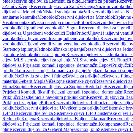
bide
Rezervni dijelovi za Elementi za bide
Elementi za pisoare
Rezervni
a
Za učvršćenja
Rezervni dijelovi za Za učvršćenja
Nazidni vodokotlići
dijelovi za Monoblok
Niska i srednja montaža
Rezervni dijelovi za Nis
sanitarne keramike
Monoblok
Rezervni dijelovi za Monoblok
Isplavne 
Visokomontažni
Niska i srednja montaža
Pribor
Rezervni dijelovi za Pr
vodokotlići
Ugradbeni vodokotlići Sigma
Rezervni dijelovi za Ugradb
dijelovi za Ugradbeni vodokotlići Delta
Pribor
Uljevni i izljevni ventili
vodokotliće
Uljevni ventili za ugradbene vodokotliće
Rezervni dijelovi
vodokotliće
Uljevni ventili za univerzalne vodokotlice
Rezervni dijelov
Start/stop ispiranje
Jednokoličinsko ispiranje
Rezervni dijelovi za Jedno
garniture
Jednokoličinsko ispiranje
Rezervni dijelovi za Jednokoličinsk
cijevi ML
Sistemske cijevi za grijanje ML
Sistemske cijevi SL
Fitinzi
Re
dijelovi za Prijelazni komadi i spojnice, demontažni
Čepovi
Priključci
R
priključkom za stiskanje
T-komadi za grijanje
Prijelazni komadi i spoje
priključke
Brtvila za cijevi i fitinge
Brtvila za priključke
Brtve za fitinge
materijal
Geberit Mepla
Višeslojne sistemske cijevi
Rezervni dijelovi za
Fitinzi
Spojnice
Rezervni dijelovi za Spojnice
Redukcije
Rezervni dijel
Prijelazni komadi, fiksni
Prijelazni komadi i spojnice, demontažni
Rezer
Priključci
Razdjelnici s navojnim priključkom
Rezervni dijelovi za Raz
Priključci za grijanje
Pribor
Rezervni dijelovi za Pribor
Izolacije za cijev
priključke
Rezervni dijelovi za Učvršćenja za priključke
Sistemske brt
1.4401
Rezervni dijelovi za Sistemske cijevi 1.4401
Sistemske cijevi 1
Redukcije
Koljena
Rezervni dijelovi za Koljena
T-komadi
Rezervni dij
dijelovi za Prijelazni komadi i spojnice, demontažni
Kompenzatori
Rez
plin
Rezervni dijelovi za Geberit Mapress inox, plin
Sistemske cijevi 1