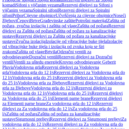
komadi
Sifoni s vijčanim vezama
Rezervni dijelovi za Sifoni s
vijčanim vezama
Spiralni sifoni
Rezervni dijelovi za Spiralni
sifoni
Pribor
Cijevne obujmice
Učvršćenja za cijevne obujmice
Noseći
žljebovi
Čepovi
Brtve
Građevinske zaštite
Potrošni materijal
Zaštita od
požara, zvučna izolacija i zaštita od vlage
Zaštita od požara
Rezervni
dijelovi za Zaštita od požara
Zaštita od požara za kanalizacijske
sustave
Rezervni dijelovi za Zaštita od požara za kanalizacijske
sustave
Zvučna izolacija
Izolacije od vibracijske buke tijela
Izolacije
od vibracijske buke tijela i izolacija od zvuka koja se širi
zrakom
Zaštita od vlage
Brtvila
Odzračni ventili za
odvodnjavanje
Dozračni ventili
Rezervni dijelovi za Dozračni
ventili
Ventili za uštedu energije
Krovno odvodnjavanje Geberit
Pluvia
Vodolovna grla
Rezervni dijelovi za Vodolovna
grla
Vodolovna grla do 12 l/s
Rezervni dijelovi za Vodolovna grla do
12 l/s
Vodolovna grla do 25 l/s
Rezervni dijelovi za Vodolovna grla
do 25 l/s
Vodolovna grla za žljebove
Rezervni dijelovi za Vodolovna
grla za žljebove
Vodolovna grla do 12 l/s
Rezervni dijelovi za
Vodolovna grla do 12 l/s
Vodolovna grla do 25 l/s
Rezervni dijelovi
za Vodolovna grla do 25 l/s
Elementi parne brane
Rezervni dijelovi
za Elementi parne brane
Za vodolovna grla do 12 l/s
Rezervni
dijelovi za Za vodolovna grla do 12 l/s
Za vodolovna grla do 25
l/s
Zaštita od požara
Zaštita od požara za kanalizacijske
sustave
Sigurnosni preljevi
Rezervni dijelovi za Sigurnosni preljevi
Za
vodolovna grla do 12 l/s
Rezervni dijelovi za Za vodolovna grla do