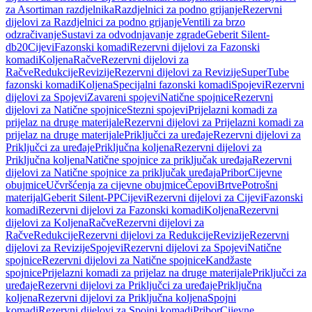
za Asortiman razdjelnika
Razdjelnici za podno grijanje
Rezervni
dijelovi za Razdjelnici za podno grijanje
Ventili za brzo
odzračivanje
Sustavi za odvodnjavanje zgrade
Geberit Silent-
db20
Cijevi
Fazonski komadi
Rezervni dijelovi za Fazonski
komadi
Koljena
Račve
Rezervni dijelovi za
Račve
Redukcije
Revizije
Rezervni dijelovi za Revizije
SuperTube
fazonski komadi
Koljena
Specijalni fazonski komadi
Spojevi
Rezervni
dijelovi za Spojevi
Zavareni spojevi
Natične spojnice
Rezervni
dijelovi za Natične spojnice
Stezni spojevi
Prijelazni komadi za
prijelaz na druge materijale
Rezervni dijelovi za Prijelazni komadi za
prijelaz na druge materijale
Priključci za uređaje
Rezervni dijelovi za
Priključci za uređaje
Priključna koljena
Rezervni dijelovi za
Priključna koljena
Natične spojnice za priključak uređaja
Rezervni
dijelovi za Natične spojnice za priključak uređaja
Pribor
Cijevne
obujmice
Učvršćenja za cijevne obujmice
Čepovi
Brtve
Potrošni
materijal
Geberit Silent-PP
Cijevi
Rezervni dijelovi za Cijevi
Fazonski
komadi
Rezervni dijelovi za Fazonski komadi
Koljena
Rezervni
dijelovi za Koljena
Račve
Rezervni dijelovi za
Račve
Redukcije
Rezervni dijelovi za Redukcije
Revizije
Rezervni
dijelovi za Revizije
Spojevi
Rezervni dijelovi za Spojevi
Natične
spojnice
Rezervni dijelovi za Natične spojnice
Kandžaste
spojnice
Prijelazni komadi za prijelaz na druge materijale
Priključci za
uređaje
Rezervni dijelovi za Priključci za uređaje
Priključna
koljena
Rezervni dijelovi za Priključna koljena
Spojni
komadi
Rezervni dijelovi za Spojni komadi
Pribor
Cijevne