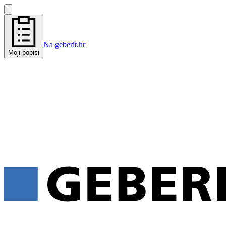
Na geberit.hr
Moji popisi