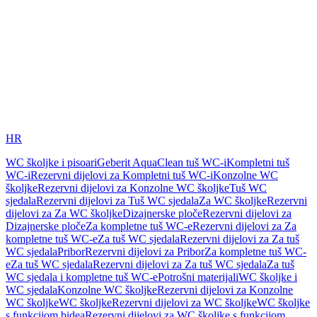
HR
WC školjke i pisoari
Geberit AquaClean tuš WC-i
Kompletni tuš
WC-i
Rezervni dijelovi za Kompletni tuš WC-i
Konzolne WC
školjke
Rezervni dijelovi za Konzolne WC školjke
Tuš WC
sjedala
Rezervni dijelovi za Tuš WC sjedala
Za WC školjke
Rezervni
dijelovi za Za WC školjke
Dizajnerske ploče
Rezervni dijelovi za
Dizajnerske ploče
Za kompletne tuš WC-e
Rezervni dijelovi za Za
kompletne tuš WC-e
Za tuš WC sjedala
Rezervni dijelovi za Za tuš
WC sjedala
Pribor
Rezervni dijelovi za Pribor
Za kompletne tuš WC-
e
Za tuš WC sjedala
Rezervni dijelovi za Za tuš WC sjedala
Za tuš
WC sjedala i kompletne tuš WC-e
Potrošni materijali
WC školjke i
WC sjedala
Konzolne WC školjke
Rezervni dijelovi za Konzolne
WC školjke
WC školjke
Rezervni dijelovi za WC školjke
WC školjke
s funkcijom bidea
Rezervni dijelovi za WC školjke s funkcijom