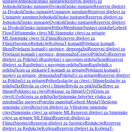
ispiranje
Jednokoličinsko ispiranje
Rezervni dijelovi za
Jednokoličinsko ispiranje
Dvokoličinsko ispiranje
Rezervni dijelovi
za Dvokoličinsko ispiranje
Unutarnje garniture
Rezervni dijelovi za
Unutarnje garniture
Jednokoličinsko ispiranje
Rezervni dijelovi za
Jednokoličinsko ispiranje
Dvokoličinsko ispiranje
Rezervni dijelovi
za Dvokoličinsko ispiranje
Pribor
Membrane
Sustavi opskrbe
Geberit
FlowFit
Sistemske cijevi ML
Sistemske cijevi za grijanje
ML
Sistemske cijevi SL
Fitinzi
Rezervni dijelovi za
Fitinzi
Spojnice
Redukcije
Koljena
T-komadi
Prijelazni komadi,
fiksni
Prijelazni komadi i spojnice, demontažni
Rezervni dijelovi za
Prijelazni komadi i spojnice, demontažni
Čepovi
Priključci
Rezervni
dijelovi za Priključci
Razdjelnici s navojnim priključkom
Rezervni
dijelovi za Razdjelnici s navojnim priključkom
Razdjelnik s
priključkom za stiskanje
T-komadi za grijanje
Prijelazni komadi i
spojevi za grijanje, demontažni
Priključci za grijanje
Rezervni dijelovi
za Priključci za grijanje
Pribor
Izolacije za cijevi i fitinge
Izolacije za
priključke
Brtvila za cijevi i fitinge
Brtvila za priključke
Brtve za
fitinge
Poklopci za cijevi
Poklopac za fitinge
Učvršćenja za
cijevi
Učvršćenja za priključke
Sistemske brtve
Set vijaka za
prirubničke spojeve
Potrošni materijal
Geberit Mepla
Višeslojne
sistemske cijevi
Rezervni dijelovi za Višeslojne sistemske
cijevi
Sistemske cijevi za grijanje ML
Rezervni dijelovi za Sistemske
cijevi za grijanje ML
Fitinzi
Rezervni dijelovi za
Fitinzi
Spojnice
Rezervni dijelovi za Spojnice
Redukcije
Rezervni
dijelovi za Redukcije
Koljena
Rezervni dijelovi za Koljena
T-