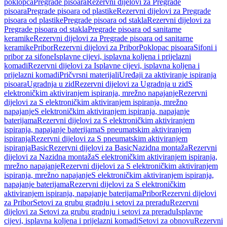
poklopca
Pregrade pisoara
Rezervni dijelovi za Pregrade
pisoara
Pregrade pisoara od plastike
Rezervni dijelovi za Pregrade
pisoara od plastike
Pregrade pisoara od stakla
Rezervni dijelovi za
Pregrade pisoara od stakla
Pregrade pisoara od sanitarne
keramike
Rezervni dijelovi za Pregrade pisoara od sanitarne
keramike
Pribor
Rezervni dijelovi za Pribor
Poklopac pisoara
Sifoni i
pribor za sifone
Isplavne cijevi, isplavna koljena i prijelazni
komadi
Rezervni dijelovi za Isplavne cijevi, isplavna koljena i
prijelazni komadi
Pričvrsni materijali
Uređaji za aktiviranje ispiranja
pisoara
Ugradnja u zid
Rezervni dijelovi za Ugradnja u zid
S
elektroničkim aktiviranjem ispiranja, mrežno napajanje
Rezervni
dijelovi za S elektroničkim aktiviranjem ispiranja, mrežno
napajanje
S elektroničkim aktiviranjem ispiranja, napajanje
baterijama
Rezervni dijelovi za S elektroničkim aktiviranjem
ispiranja, napajanje baterijama
S pneumatskim aktiviranjem
ispiranja
Rezervni dijelovi za S pneumatskim aktiviranjem
ispiranja
Basic
Rezervni dijelovi za Basic
Nazidna montaža
Rezervni
dijelovi za Nazidna montaža
S elektroničkim aktiviranjem ispiranja,
mrežno napajanje
Rezervni dijelovi za S elektroničkim aktiviranjem
ispiranja, mrežno napajanje
S elektroničkim aktiviranjem ispiranja,
napajanje baterijama
Rezervni dijelovi za S elektroničkim
aktiviranjem ispiranja, napajanje baterijama
Pribor
Rezervni dijelovi
za Pribor
Setovi za grubu gradnju i setovi za preradu
Rezervni
dijelovi za Setovi za grubu gradnju i setovi za preradu
Isplavne
cijevi, isplavna koljena i prijelazni komadi
Setovi za obnovu
Rezervni