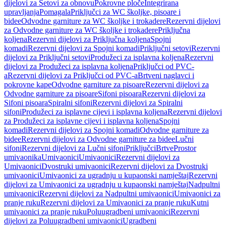
dijelovi za Setovi za obnovu
Pokrovne ploče
Integrirana
upravljanja
Pomagala
Priključci za WC školjke, pisoare i
bidee
Odvodne garniture za WC školjke i trokadere
Rezervni dijelovi
za Odvodne garniture za WC školjke i trokadere
Priključna
koljena
Rezervni dijelovi za Priključna koljena
Spojni
komadi
Rezervni dijelovi za Spojni komadi
Priključni setovi
Rezervni
dijelovi za Priključni setovi
Produžeci za isplavna koljena
Rezervni
dijelovi za Produžeci za isplavna koljena
Priključci od PVC-
a
Rezervni dijelovi za Priključci od PVC-a
Brtveni naglavci i
pokrovne kape
Odvodne garniture za pisoare
Rezervni dijelovi za
Odvodne garniture za pisoare
Sifoni pisoara
Rezervni dijelovi za
Sifoni pisoara
Spiralni sifoni
Rezervni dijelovi za Spiralni
sifoni
Produžeci za isplavne cijevi i isplavna koljena
Rezervni dijelovi
za Produžeci za isplavne cijevi i isplavna koljena
Spojni
komadi
Rezervni dijelovi za Spojni komadi
Odvodne garniture za
bidee
Rezervni dijelovi za Odvodne garniture za bidee
Lučni
sifoni
Rezervni dijelovi za Lučni sifoni
Priključci
Brtve
Prostor
umivaonika
Umivaonici
Umivaonici
Rezervni dijelovi za
Umivaonici
Dvostruki umivaonici
Rezervni dijelovi za Dvostruki
umivaonici
Umivaonici za ugradnju u kupaonski namještaj
Rezervni
dijelovi za Umivaonici za ugradnju u kupaonski namještaj
Nadpultni
umivaonici
Rezervni dijelovi za Nadpultni umivaonici
Umivaonici za
pranje ruku
Rezervni dijelovi za Umivaonici za pranje ruku
Kutni
umivaonici za pranje ruku
Poluugradbeni umivaonici
Rezervni
dijelovi za Poluugradbeni umivaonici
Ugradbeni