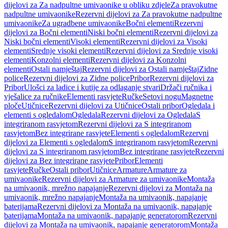
dijelovi za Za nadpultne umivaonike u obliku zdjele
Za pravokutne
nadpultne umivaonike
Rezervni dijelovi za Za pravokutne nadpultne
umivaonike
Za ugradbene umivaonike
Bočni elementi
Rezervni
dijelovi za Bočni elementi
Niski bočni elementi
Rezervni dijelovi za
Niski bočni elementi
Visoki elementi
Rezervni dijelovi za Visoki
elementi
Srednje visoki elementi
Rezervni dijelovi za Srednje visoki
elementi
Konzolni elementi
Rezervni dijelovi za Konzolni
elementi
Ostali namještaj
Rezervni dijelovi za Ostali namještaj
Zidne
police
Rezervni dijelovi za Zidne police
Pribor
Rezervni dijelovi za
Pribor
Ulošci za ladice i kutije za odlaganje stvari
Držači ručnika i
vješalice za ručnike
Elementi rasvjete
Ručke
Setovi nogu
Magnetne
ploče
Utičnice
Rezervni dijelovi za Utičnice
Ostali pribor
Ogledala i
elementi s ogledalom
Ogledala
Rezervni dijelovi za Ogledala
S
integriranom rasvjetom
Rezervni dijelovi za S integriranom
rasvjetom
Bez integrirane rasvjete
Elementi s ogledalom
Rezervni
dijelovi za Elementi s ogledalom
S integriranom rasvjetom
Rezervni
dijelovi za S integriranom rasvjetom
Bez integrirane rasvjete
Rezervni
dijelovi za Bez integrirane rasvjete
Pribor
Elementi
rasvjete
Ručke
Ostali pribor
Utičnice
Armature
Armature za
umivaonike
Rezervni dijelovi za Armature za umivaonike
Montaža
na umivaonik, mrežno napajanje
Rezervni dijelovi za Montaža na
umivaonik, mrežno napajanje
Montaža na umivaonik, napajanje
baterijama
Rezervni dijelovi za Montaža na umivaonik, napajanje
baterijama
Montaža na umivaonik, napajanje generatorom
Rezervni
dijelovi za Montaža na umivaonik, napajanje generatorom
Montaža