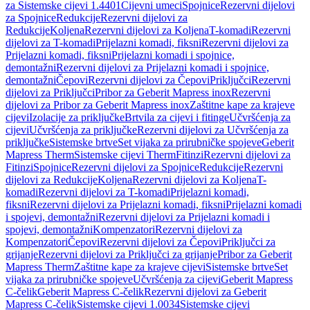
za Sistemske cijevi 1.4401
Cijevni umeci
Spojnice
Rezervni dijelovi
za Spojnice
Redukcije
Rezervni dijelovi za
Redukcije
Koljena
Rezervni dijelovi za Koljena
T-komadi
Rezervni
dijelovi za T-komadi
Prijelazni komadi, fiksni
Rezervni dijelovi za
Prijelazni komadi, fiksni
Prijelazni komadi i spojnice,
demontažni
Rezervni dijelovi za Prijelazni komadi i spojnice,
demontažni
Čepovi
Rezervni dijelovi za Čepovi
Priključci
Rezervni
dijelovi za Priključci
Pribor za Geberit Mapress inox
Rezervni
dijelovi za Pribor za Geberit Mapress inox
Zaštitne kape za krajeve
cijevi
Izolacije za priključke
Brtvila za cijevi i fitinge
Učvršćenja za
cijevi
Učvršćenja za priključke
Rezervni dijelovi za Učvršćenja za
priključke
Sistemske brtve
Set vijaka za prirubničke spojeve
Geberit
Mapress Therm
Sistemske cijevi Therm
Fitinzi
Rezervni dijelovi za
Fitinzi
Spojnice
Rezervni dijelovi za Spojnice
Redukcije
Rezervni
dijelovi za Redukcije
Koljena
Rezervni dijelovi za Koljena
T-
komadi
Rezervni dijelovi za T-komadi
Prijelazni komadi,
fiksni
Rezervni dijelovi za Prijelazni komadi, fiksni
Prijelazni komadi
i spojevi, demontažni
Rezervni dijelovi za Prijelazni komadi i
spojevi, demontažni
Kompenzatori
Rezervni dijelovi za
Kompenzatori
Čepovi
Rezervni dijelovi za Čepovi
Priključci za
grijanje
Rezervni dijelovi za Priključci za grijanje
Pribor za Geberit
Mapress Therm
Zaštitne kape za krajeve cijevi
Sistemske brtve
Set
vijaka za prirubničke spojeve
Učvršćenja za cijevi
Geberit Mapress
C-čelik
Geberit Mapress C-čelik
Rezervni dijelovi za Geberit
Mapress C-čelik
Sistemske cijevi 1.0034
Sistemske cijevi