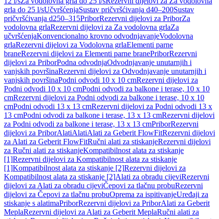
12 l/s
Za vodolovna grla do 25 l/s
Rezervni dijelovi za Za vodolovna
grla do 25 l/s
Učvršćenja
Sustav pričvršćivanja d40–200
Sustav
pričvršćivanja d250–315
Pribor
Rezervni dijelovi za Pribor
Za
vodolovna grla
Rezervni dijelovi za Za vodolovna grla
Za
učvršćenja
Konvencionalno krovno odvodnjavanje
Vodolovna
grla
Rezervni dijelovi za Vodolovna grla
Elementi parne
brane
Rezervni dijelovi za Elementi parne brane
Pribor
Rezervni
dijelovi za Pribor
Podna odvodnja
Odvodnjavanje unutarnjih i
vanjskih površina
Rezervni dijelovi za Odvodnjavanje unutarnjih i
vanjskih površina
Podni odvodi 10 x 10 cm
Rezervni dijelovi za
Podni odvodi 10 x 10 cm
Podni odvodi za balkone i terase, 10 x 10
cm
Rezervni dijelovi za Podni odvodi za balkone i terase, 10 x 10
cm
Podni odvodi 13 x 13 cm
Rezervni dijelovi za Podni odvodi 13 x
13 cm
Podni odvodi za balkone i terase, 13 x 13 cm
Rezervni dijelovi
za Podni odvodi za balkone i terase, 13 x 13 cm
Pribor
Rezervni
dijelovi za Pribor
Alati
Alati
Alati za Geberit FlowFit
Rezervni dijelovi
za Alati za Geberit FlowFit
Ručni alati za stiskanje
Rezervni dijelovi
za Ručni alati za stiskanje
Kompatibilnost alata za stiskanje
[1]
Rezervni dijelovi za Kompatibilnost alata za stiskanje
[1]
Kompatibilnost alata za stiskanje [2]
Rezervni dijelovi za
Kompatibilnost alata za stiskanje [2]
Alati za obradu cijevi
Rezervni
dijelovi za Alati za obradu cijevi
Čepovi za tlačnu probu
Rezervni
dijelovi za Čepovi za tlačnu probu
Oprema za ispitivanje
Uređaji za
stiskanje s alatima
Pribor
Rezervni dijelovi za Pribor
Alati za Geberit
Mepla
Rezervni dijelovi za Alati za Geberit Mepla
Ručni alati za