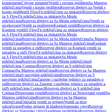
komponente
Cijevne armature
Ventili s ravnim sjedištem
Sa Mapress
priključcima
Ventili s kosim sjedištem
Rezervni dijelovi za Ventili s
kosim sjedištem
S FlowFit priključcima za stiskanje
Rezervni dijelovi
za S FlowFit priključcima za stiskanje
Sa Mepla
priključcima
Rezervni dijelovi za Sa Mepla priključcima
Ventili za
uzorkovanje
Ventili za pražnjenje
Kuglasti ventili
Rezervni dijelovi za
Kuglasti ventili
S FlowFit priključcima za stiskanje
Rezervni dijelovi
za S FlowFit priključcima za stiskanje
Sa Mepla
priključcima
Rezervni dijelovi za Sa Mepla priključcima
Sa Mapress
priključcima
Rezervni dijelovi za Sa Mapress priključcima
Kuglasti
ventili za ugradnju u zid
Rezervni dijelovi za Kuglasti ventili za
ugradnju u zid
S FlowFit priključcima za stiskanje
Rezervni dijelovi
za S FlowFit priključcima za stiskanje
Sa Mepla
priključcima
Rezervni dijelovi za Sa Mepla priključcima
S
priključcima Compact
Rezervni dijelovi za S priključcima
Compact
Sa Mapress priključcima
Rezervni dijelovi za Sa Mapress
priključcima
S navojnim priključcima
Rezervni dijelovi za S
navojnim priključcima
Zaporne i razdjelne jedinice za ugradnju u
zid
Rezervni dijelovi za Zaporne i razdjelne jedinice za ugradnju u
zid
S priključcima Compact
Rezervni dijelovi za S priključcima
Compact
Nepovratni ventili
Rezervni dijelovi za Nepovratni ventili
Sa
Mapress priključcima
Rezervni dijelovi za Sa Mapress
priključcima
Odzračni ventili za grijanje
Ventili za brzo
odzračivanje
Podno grijanje ili hlađenje
Sistemske cijevi
Rezervni
dijelovi za Sistemske cijevi
Asortiman razdjelnika
Rezervni dijelovi