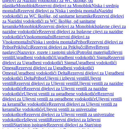
dijelovi za Nazidni vodokotlići za WC školjke, od
plastike
Monoblok
Rezervni dijelovi za Monoblok
Niska i srednja
montaža
Rezervni dijelovi za Niska i srednja montaža
Nazidni
vodokotlići za WC školjke, od sanitarne keramike
Rezervni dijelovi
za Nazidni vodokotlići za WC školjke, od sanitarne
keramike
Monoblok
Rezervni dijelovi za Monoblok
Isplavne cijevi za
nazidne vodokotliće
Rezervni dijelovi za Isplavne cijevi za nazidne
vodokotliće
Visokomontažni
Rezervni dijelovi za
Visokomontažni
Niska i srednja montaža
Pribor
Rezervni dijelovi za
Pribor
Priključci
Rezervni dijelovi za Priključci
Brtve
Brtveni
naglavci
Nazuvice, rozete i zastojni ulošci
Potrošni materijal
Izljevni
ventili
Ugradbeni vodokotlići
Ugradbeni vodokotlići Sigma
Rezervni
dijelovi za Ugradbeni vodokotlići Sigma
Ugradbeni vodokotlići
Omega
Rezervni dijelovi za Ugradbeni vodokotlići
Omega
Ugradbeni vodokotlići Delta
Rezervni dijelovi za Ugradbeni
vodokotlići Delta
Pribor
Uljevni i izljevni ventili
Uljevni
ventili
Rezervni dijelovi za Uljevni ventili
Uljevni ventili za nazidne
vodokotliće
Rezervni dijelovi za Uljevni ventili za nazidne
vodokotliće
Uljevni ventili za ugradbene vodokotliće
Rezervni
dijelovi za Uljevni ventili za ugradbene vodokotliće
Uljevni ventili
za keramičke vodokotliće
Rezervni dijelovi za Uljevni ventili za
keramičke vodokotliće
Uljevni ventili za univerzalne
vodokotlice
Rezervni dijelovi za Uljevni ventili za univerzalne
vodokotlice
Izljevni ventili
Rezervni dijelovi za Izljevni
ventili
Start/stop ispiranje
Rezervni dijelovi za Start/stop