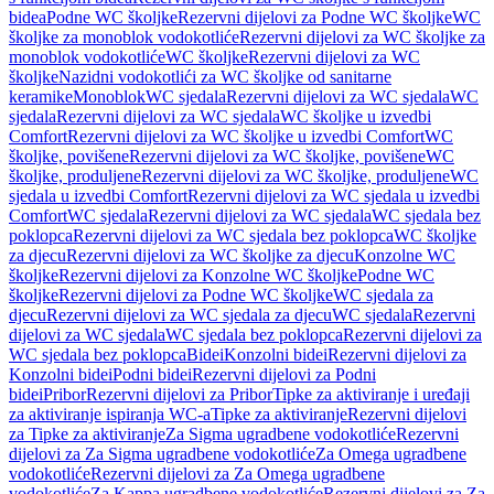
bidea
Podne WC školjke
Rezervni dijelovi za Podne WC školjke
WC
školjke za monoblok vodokotliće
Rezervni dijelovi za WC školjke za
monoblok vodokotliće
WC školjke
Rezervni dijelovi za WC
školjke
Nazidni vodokotlići za WC školjke od sanitarne
keramike
Monoblok
WC sjedala
Rezervni dijelovi za WC sjedala
WC
sjedala
Rezervni dijelovi za WC sjedala
WC školjke u izvedbi
Comfort
Rezervni dijelovi za WC školjke u izvedbi Comfort
WC
školjke, povišene
Rezervni dijelovi za WC školjke, povišene
WC
školjke, produljene
Rezervni dijelovi za WC školjke, produljene
WC
sjedala u izvedbi Comfort
Rezervni dijelovi za WC sjedala u izvedbi
Comfort
WC sjedala
Rezervni dijelovi za WC sjedala
WC sjedala bez
poklopca
Rezervni dijelovi za WC sjedala bez poklopca
WC školjke
za djecu
Rezervni dijelovi za WC školjke za djecu
Konzolne WC
školjke
Rezervni dijelovi za Konzolne WC školjke
Podne WC
školjke
Rezervni dijelovi za Podne WC školjke
WC sjedala za
djecu
Rezervni dijelovi za WC sjedala za djecu
WC sjedala
Rezervni
dijelovi za WC sjedala
WC sjedala bez poklopca
Rezervni dijelovi za
WC sjedala bez poklopca
Bidei
Konzolni bidei
Rezervni dijelovi za
Konzolni bidei
Podni bidei
Rezervni dijelovi za Podni
bidei
Pribor
Rezervni dijelovi za Pribor
Tipke za aktiviranje i uređaji
za aktiviranje ispiranja WC-a
Tipke za aktiviranje
Rezervni dijelovi
za Tipke za aktiviranje
Za Sigma ugradbene vodokotliće
Rezervni
dijelovi za Za Sigma ugradbene vodokotliće
Za Omega ugradbene
vodokotliće
Rezervni dijelovi za Za Omega ugradbene
vodokotliće
Za Kappa ugradbene vodokotliće
Rezervni dijelovi za Za