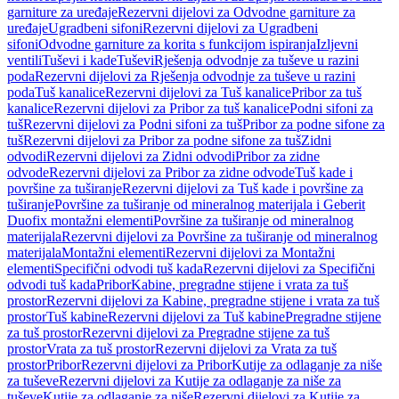
garniture za uređaje
Rezervni dijelovi za Odvodne garniture za
uređaje
Ugradbeni sifoni
Rezervni dijelovi za Ugradbeni
sifoni
Odvodne garniture za korita s funkcijom ispiranja
Izljevni
ventili
Tuševi i kade
Tuševi
Rješenja odvodnje za tuševe u razini
poda
Rezervni dijelovi za Rješenja odvodnje za tuševe u razini
poda
Tuš kanalice
Rezervni dijelovi za Tuš kanalice
Pribor za tuš
kanalice
Rezervni dijelovi za Pribor za tuš kanalice
Podni sifoni za
tuš
Rezervni dijelovi za Podni sifoni za tuš
Pribor za podne sifone za
tuš
Rezervni dijelovi za Pribor za podne sifone za tuš
Zidni
odvodi
Rezervni dijelovi za Zidni odvodi
Pribor za zidne
odvode
Rezervni dijelovi za Pribor za zidne odvode
Tuš kade i
površine za tuširanje
Rezervni dijelovi za Tuš kade i površine za
tuširanje
Površine za tuširanje od mineralnog materijala i Geberit
Duofix montažni elementi
Površine za tuširanje od mineralnog
materijala
Rezervni dijelovi za Površine za tuširanje od mineralnog
materijala
Montažni elementi
Rezervni dijelovi za Montažni
elementi
Specifični odvodi tuš kada
Rezervni dijelovi za Specifični
odvodi tuš kada
Pribor
Kabine, pregradne stijene i vrata za tuš
prostor
Rezervni dijelovi za Kabine, pregradne stijene i vrata za tuš
prostor
Tuš kabine
Rezervni dijelovi za Tuš kabine
Pregradne stijene
za tuš prostor
Rezervni dijelovi za Pregradne stijene za tuš
prostor
Vrata za tuš prostor
Rezervni dijelovi za Vrata za tuš
prostor
Pribor
Rezervni dijelovi za Pribor
Kutije za odlaganje za niše
za tuševe
Rezervni dijelovi za Kutije za odlaganje za niše za
tuševe
Kutije za odlaganje za niše
Rezervni dijelovi za Kutije za