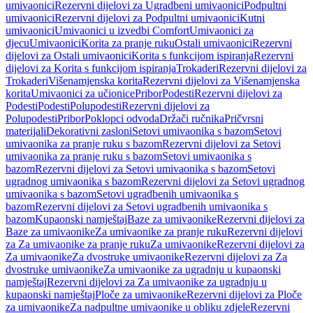
umivaonici
Rezervni dijelovi za Ugradbeni umivaonici
Podpultni
umivaonici
Rezervni dijelovi za Podpultni umivaonici
Kutni
umivaonici
Umivaonici u izvedbi Comfort
Umivaonici za
djecu
Umivaonici
Korita za pranje ruku
Ostali umivaonici
Rezervni
dijelovi za Ostali umivaonici
Korita s funkcijom ispiranja
Rezervni
dijelovi za Korita s funkcijom ispiranja
Trokaderi
Rezervni dijelovi za
Trokaderi
Višenamjenska korita
Rezervni dijelovi za Višenamjenska
korita
Umivaonici za učionice
Pribor
Podesti
Rezervni dijelovi za
Podesti
Podesti
Polupodesti
Rezervni dijelovi za
Polupodesti
Pribor
Poklopci odvoda
Držači ručnika
Pričvrsni
materijali
Dekorativni zasloni
Setovi umivaonika s bazom
Setovi
umivaonika za pranje ruku s bazom
Rezervni dijelovi za Setovi
umivaonika za pranje ruku s bazom
Setovi umivaonika s
bazom
Rezervni dijelovi za Setovi umivaonika s bazom
Setovi
ugradnog umivaonika s bazom
Rezervni dijelovi za Setovi ugradnog
umivaonika s bazom
Setovi ugradbenih umivaonika s
bazom
Rezervni dijelovi za Setovi ugradbenih umivaonika s
bazom
Kupaonski namještaj
Baze za umivaonike
Rezervni dijelovi za
Baze za umivaonike
Za umivaonike za pranje ruku
Rezervni dijelovi
za Za umivaonike za pranje ruku
Za umivaonike
Rezervni dijelovi za
Za umivaonike
Za dvostruke umivaonike
Rezervni dijelovi za Za
dvostruke umivaonike
Za umivaonike za ugradnju u kupaonski
namještaj
Rezervni dijelovi za Za umivaonike za ugradnju u
kupaonski namještaj
Ploče za umivaonike
Rezervni dijelovi za Ploče
za umivaonike
Za nadpultne umivaonike u obliku zdjele
Rezervni