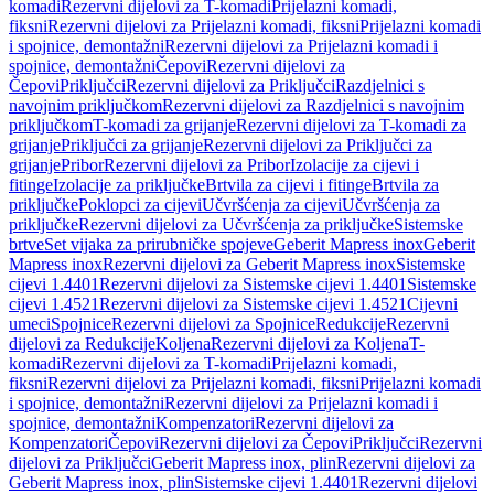
komadi
Rezervni dijelovi za T-komadi
Prijelazni komadi,
fiksni
Rezervni dijelovi za Prijelazni komadi, fiksni
Prijelazni komadi
i spojnice, demontažni
Rezervni dijelovi za Prijelazni komadi i
spojnice, demontažni
Čepovi
Rezervni dijelovi za
Čepovi
Priključci
Rezervni dijelovi za Priključci
Razdjelnici s
navojnim priključkom
Rezervni dijelovi za Razdjelnici s navojnim
priključkom
T-komadi za grijanje
Rezervni dijelovi za T-komadi za
grijanje
Priključci za grijanje
Rezervni dijelovi za Priključci za
grijanje
Pribor
Rezervni dijelovi za Pribor
Izolacije za cijevi i
fitinge
Izolacije za priključke
Brtvila za cijevi i fitinge
Brtvila za
priključke
Poklopci za cijevi
Učvršćenja za cijevi
Učvršćenja za
priključke
Rezervni dijelovi za Učvršćenja za priključke
Sistemske
brtve
Set vijaka za prirubničke spojeve
Geberit Mapress inox
Geberit
Mapress inox
Rezervni dijelovi za Geberit Mapress inox
Sistemske
cijevi 1.4401
Rezervni dijelovi za Sistemske cijevi 1.4401
Sistemske
cijevi 1.4521
Rezervni dijelovi za Sistemske cijevi 1.4521
Cijevni
umeci
Spojnice
Rezervni dijelovi za Spojnice
Redukcije
Rezervni
dijelovi za Redukcije
Koljena
Rezervni dijelovi za Koljena
T-
komadi
Rezervni dijelovi za T-komadi
Prijelazni komadi,
fiksni
Rezervni dijelovi za Prijelazni komadi, fiksni
Prijelazni komadi
i spojnice, demontažni
Rezervni dijelovi za Prijelazni komadi i
spojnice, demontažni
Kompenzatori
Rezervni dijelovi za
Kompenzatori
Čepovi
Rezervni dijelovi za Čepovi
Priključci
Rezervni
dijelovi za Priključci
Geberit Mapress inox, plin
Rezervni dijelovi za
Geberit Mapress inox, plin
Sistemske cijevi 1.4401
Rezervni dijelovi