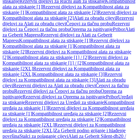
stiskanje
Rezervni dijelovi za Ručni alati za stiskanje
Kompatibilnost
alata za stiskanje [1]
Rezervni dijelovi za Kompatibilnost alata za
stiskanje [1]
Kompatibilnost alata za stiskanje [2]
Rezervni dijelovi za
Kompatibilnost alata za stiskanje [2]
Alati za obradu cijevi
Rezervni
dijelovi za Alati za obradu cijevi
Čepovi za tlačnu probu
Rezervni
dijelovi za Čepovi za tlačnu probu
Oprema za ispitivanje
Pribor
Alati
za Geberit Mapress
Rezervni dijelovi za Alati za Geberit
Mapress
Kompatibilnost alata za stiskanje [1]
Rezervni dijelovi za
Kompatibilnost alata za stiskanje [1]
Kompatibilnost alata za
stiskanje [2]
Rezervni dijelovi za Kompatibilnost alata za stiskanje
[2]
Kompatibilnost alata za stiskanje [1] / [2]
Rezervni dijelovi za
Kompatibilnost alata za stiskanje [1] / [2]
Kompatibilnost alata za
stiskanje [2XL]
Rezervni dijelovi za Kompatibilnost alata za
stiskanje [2XL]
Kompatibilnost alata za stiskanje [3]
Rezervni
dijelovi za Kompatibilnost alata za stiskanje [3]
Alati za obradu
cijevi
Rezervni dijelovi za Alati za obradu cijevi
Čepovi za tlačnu
probu
Rezervni dijelovi za Čepovi za tlačnu probu
Oprema za
ispitivanje
Rezervni dijelovi za Oprema za ispitivanje
Pribor
Uređaji
za stiskanje
Rezervni dijelovi za Uređaji za stiskanje
Kompatibilnost
uređaja za stiskanje [1]
Rezervni dijelovi za Kompatibilnost uređaja
za stiskanje [1]
Kompatibilnost uređaja za stiskanje [2]
Rezervni
dijelovi za Kompatibilnost uređaja za stiskanje [2]
Kompatibilnost
uređaja za stiskanje [2XL]
Rezervni dijelovi za Kompatibilnost
uređaja za stiskanje [2XL]
Za Geberit podno grijanje i hlađenje
površina
Stalci za polaganje cijevi
Alati za Geberit Silent-db20 /