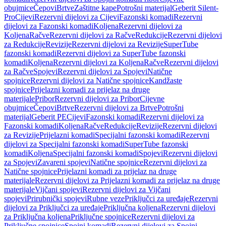
obujmice
Čepovi
Brtve
Zaštitne kape
Potrošni materijal
Geberit Silent-
Pro
Cijevi
Rezervni dijelovi za Cijevi
Fazonski komadi
Rezervni
dijelovi za Fazonski komadi
Koljena
Rezervni dijelovi za
Koljena
Račve
Rezervni dijelovi za Račve
Redukcije
Rezervni dijelovi
za Redukcije
Revizije
Rezervni dijelovi za Revizije
SuperTube
fazonski komadi
Rezervni dijelovi za SuperTube fazonski
komadi
Koljena
Rezervni dijelovi za Koljena
Račve
Rezervni dijelovi
za Račve
Spojevi
Rezervni dijelovi za Spojevi
Natične
spojnice
Rezervni dijelovi za Natične spojnice
Kandžaste
spojnice
Prijelazni komadi za prijelaz na druge
materijale
Pribor
Rezervni dijelovi za Pribor
Cijevne
obujmice
Čepovi
Brtve
Rezervni dijelovi za Brtve
Potrošni
materijal
Geberit PE
Cijevi
Fazonski komadi
Rezervni dijelovi za
Fazonski komadi
Koljena
Račve
Redukcije
Revizije
Rezervni dijelovi
za Revizije
Prijelazni komadi
Specijalni fazonski komadi
Rezervni
dijelovi za Specijalni fazonski komadi
SuperTube fazonski
komadi
Koljena
Specijalni fazonski komadi
Spojevi
Rezervni dijelovi
za Spojevi
Zavareni spojevi
Natične spojnice
Rezervni dijelovi za
Natične spojnice
Prijelazni komadi za prijelaz na druge
materijale
Rezervni dijelovi za Prijelazni komadi za prijelaz na druge
materijale
Vijčani spojevi
Rezervni dijelovi za Vijčani
spojevi
Prirubnički spojevi
Rubne veze
Priključci za uređaje
Rezervni
dijelovi za Priključci za uređaje
Priključna koljena
Rezervni dijelovi
za Priključna koljena
Priključne spojnice
Rezervni dijelovi za
Priključne spojnice
Spojni komadi
Rezervni dijelovi za Spojni