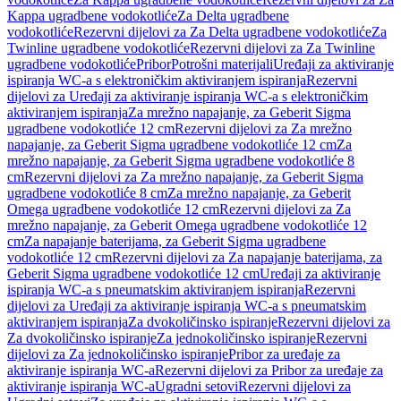
Kappa ugradbene vodokotliće
Za Delta ugradbene
vodokotliće
Rezervni dijelovi za Za Delta ugradbene vodokotliće
Za
Twinline ugradbene vodokotliće
Rezervni dijelovi za Za Twinline
ugradbene vodokotliće
Pribor
Potrošni materijali
Uređaji za aktiviranje
ispiranja WC-a s elektroničkim aktiviranjem ispiranja
Rezervni
dijelovi za Uređaji za aktiviranje ispiranja WC-a s elektroničkim
aktiviranjem ispiranja
Za mrežno napajanje, za Geberit Sigma
ugradbene vodokotliće 12 cm
Rezervni dijelovi za Za mrežno
napajanje, za Geberit Sigma ugradbene vodokotliće 12 cm
Za
mrežno napajanje, za Geberit Sigma ugradbene vodokotliće 8
cm
Rezervni dijelovi za Za mrežno napajanje, za Geberit Sigma
ugradbene vodokotliće 8 cm
Za mrežno napajanje, za Geberit
Omega ugradbene vodokotliće 12 cm
Rezervni dijelovi za Za
mrežno napajanje, za Geberit Omega ugradbene vodokotliće 12
cm
Za napajanje baterijama, za Geberit Sigma ugradbene
vodokotliće 12 cm
Rezervni dijelovi za Za napajanje baterijama, za
Geberit Sigma ugradbene vodokotliće 12 cm
Uređaji za aktiviranje
ispiranja WC-a s pneumatskim aktiviranjem ispiranja
Rezervni
dijelovi za Uređaji za aktiviranje ispiranja WC-a s pneumatskim
aktiviranjem ispiranja
Za dvokoličinsko ispiranje
Rezervni dijelovi za
Za dvokoličinsko ispiranje
Za jednokoličinsko ispiranje
Rezervni
dijelovi za Za jednokoličinsko ispiranje
Pribor za uređaje za
aktiviranje ispiranja WC-a
Rezervni dijelovi za Pribor za uređaje za
aktiviranje ispiranja WC-a
Ugradni setovi
Rezervni dijelovi za