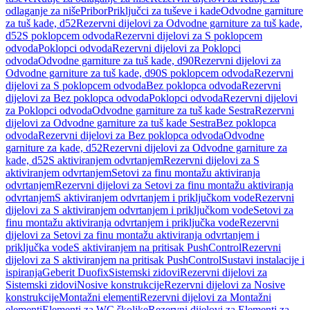
odlaganje za niše
Pribor
Priključci za tuševe i kade
Odvodne garniture
za tuš kade, d52
Rezervni dijelovi za Odvodne garniture za tuš kade,
d52
S poklopcem odvoda
Rezervni dijelovi za S poklopcem
odvoda
Poklopci odvoda
Rezervni dijelovi za Poklopci
odvoda
Odvodne garniture za tuš kade, d90
Rezervni dijelovi za
Odvodne garniture za tuš kade, d90
S poklopcem odvoda
Rezervni
dijelovi za S poklopcem odvoda
Bez poklopca odvoda
Rezervni
dijelovi za Bez poklopca odvoda
Poklopci odvoda
Rezervni dijelovi
za Poklopci odvoda
Odvodne garniture za tuš kade Sestra
Rezervni
dijelovi za Odvodne garniture za tuš kade Sestra
Bez poklopca
odvoda
Rezervni dijelovi za Bez poklopca odvoda
Odvodne
garniture za kade, d52
Rezervni dijelovi za Odvodne garniture za
kade, d52
S aktiviranjem odvrtanjem
Rezervni dijelovi za S
aktiviranjem odvrtanjem
Setovi za finu montažu aktiviranja
odvrtanjem
Rezervni dijelovi za Setovi za finu montažu aktiviranja
odvrtanjem
S aktiviranjem odvrtanjem i priključkom vode
Rezervni
dijelovi za S aktiviranjem odvrtanjem i priključkom vode
Setovi za
finu montažu aktiviranja odvrtanjem i priključka vode
Rezervni
dijelovi za Setovi za finu montažu aktiviranja odvrtanjem i
priključka vode
S aktiviranjem na pritisak PushControl
Rezervni
dijelovi za S aktiviranjem na pritisak PushControl
Sustavi instalacije i
ispiranja
Geberit Duofix
Sistemski zidovi
Rezervni dijelovi za
Sistemski zidovi
Nosive konstrukcije
Rezervni dijelovi za Nosive
konstrukcije
Montažni elementi
Rezervni dijelovi za Montažni
elementi
Elementi za WC školjke
Rezervni dijelovi za Elementi za