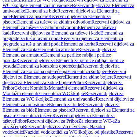
WC školjke
Elementi za umivaonike
Rezervni dijelovi za Elementi za
umivaonike
Elementi za bide
Rezervni dijelovi za Elementi za
bide
Elementi za pisoare
Rezervni dijelovi za Elementi za
pisoare
Elementi za tuševe sa zidnim odvodom
Rezervni dijelovi za
Elementi za tuševe sa zidnim odvodom
Elementi za tuševe i
kade
Rezervni dijelovi za Elementi za tuševe i kade
Elementi za
pregrade za tuš u ravnini poda
Rezervni dijelovi za Elementi za
pregrade za tuš u ravnini poda
Elementi za korita
Rezervni dijelovi za
Elementi za korita
Elementi za armature
Rezervni dijelovi za
Elementi za armature
Elementi za perilice rublja i perilice
posuđa
Rezervni dijelovi za Elementi za perilice rublja i perilice
posuđa
Elementi za konzolna opterećenja
Rezervni dijelovi za
Elementi za konzolna opterećenja
Elementi za sudopere
Rezervni
dijelovi za Elementi za sudopere
Elementi za zidne bojlere
Rezervni
dijelovi za Elementi za zidne bojlere
Pribor
Rezervni dijelovi za
Pribor
Geberit Kombifix
Montažni elementi
Rezervni dijelovi za
Montažni elementi
Elementi za WC školjke
Rezervni dijelovi za
Elementi za WC školjke
Elementi za umivaonike
Rezervni dijelovi za
Elementi za umivaonike
Elementi za bide
Rezervni dijelovi za
Elementi za bide
Elementi za pisoare
Rezervni dijelovi za Elementi za
pisoare
Elementi za tuševe
Rezervni dijelovi za Elementi za
tuševe
Pribor
Rezervni dijelovi za Pribor
Za elemente WC-a
Za
učvršćenja
Rezervni dijelovi za Za učvršćenja
Nazidni
vodokotlići
Nazidni vodokotlići za WC školjke, od plastike
Rezervni