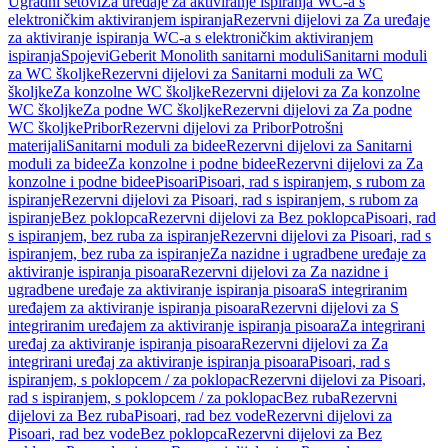
Ugradni setovi
Za uređaje za aktiviranje ispiranja WC-a s
elektroničkim aktiviranjem ispiranja
Rezervni dijelovi za Za uređaje
za aktiviranje ispiranja WC-a s elektroničkim aktiviranjem
ispiranja
Spojevi
Geberit Monolith sanitarni moduli
Sanitarni moduli
za WC školjke
Rezervni dijelovi za Sanitarni moduli za WC
školjke
Za konzolne WC školjke
Rezervni dijelovi za Za konzolne
WC školjke
Za podne WC školjke
Rezervni dijelovi za Za podne
WC školjke
Pribor
Rezervni dijelovi za Pribor
Potrošni
materijali
Sanitarni moduli za bidee
Rezervni dijelovi za Sanitarni
moduli za bidee
Za konzolne i podne bidee
Rezervni dijelovi za Za
konzolne i podne bidee
Pisoari
Pisoari, rad s ispiranjem, s rubom za
ispiranje
Rezervni dijelovi za Pisoari, rad s ispiranjem, s rubom za
ispiranje
Bez poklopca
Rezervni dijelovi za Bez poklopca
Pisoari, rad
s ispiranjem, bez ruba za ispiranje
Rezervni dijelovi za Pisoari, rad s
ispiranjem, bez ruba za ispiranje
Za nazidne i ugradbene uređaje za
aktiviranje ispiranja pisoara
Rezervni dijelovi za Za nazidne i
ugradbene uređaje za aktiviranje ispiranja pisoara
S integriranim
uređajem za aktiviranje ispiranja pisoara
Rezervni dijelovi za S
integriranim uređajem za aktiviranje ispiranja pisoara
Za integrirani
uređaj za aktiviranje ispiranja pisoara
Rezervni dijelovi za Za
integrirani uređaj za aktiviranje ispiranja pisoara
Pisoari, rad s
ispiranjem, s poklopcem / za poklopac
Rezervni dijelovi za Pisoari,
rad s ispiranjem, s poklopcem / za poklopac
Bez ruba
Rezervni
dijelovi za Bez ruba
Pisoari, rad bez vode
Rezervni dijelovi za
Pisoari, rad bez vode
Bez poklopca
Rezervni dijelovi za Bez