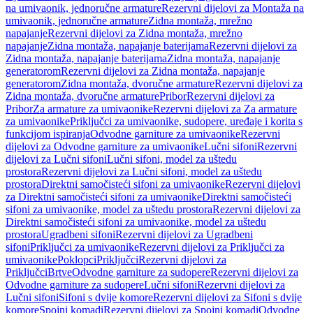
na umivaonik, jednoručne armature
Rezervni dijelovi za Montaža na
umivaonik, jednoručne armature
Zidna montaža, mrežno
napajanje
Rezervni dijelovi za Zidna montaža, mrežno
napajanje
Zidna montaža, napajanje baterijama
Rezervni dijelovi za
Zidna montaža, napajanje baterijama
Zidna montaža, napajanje
generatorom
Rezervni dijelovi za Zidna montaža, napajanje
generatorom
Zidna montaža, dvoručne armature
Rezervni dijelovi za
Zidna montaža, dvoručne armature
Pribor
Rezervni dijelovi za
Pribor
Za armature za umivaonike
Rezervni dijelovi za Za armature
za umivaonike
Priključci za umivaonike, sudopere, uređaje i korita s
funkcijom ispiranja
Odvodne garniture za umivaonike
Rezervni
dijelovi za Odvodne garniture za umivaonike
Lučni sifoni
Rezervni
dijelovi za Lučni sifoni
Lučni sifoni, model za uštedu
prostora
Rezervni dijelovi za Lučni sifoni, model za uštedu
prostora
Direktni samočisteći sifoni za umivaonike
Rezervni dijelovi
za Direktni samočisteći sifoni za umivaonike
Direktni samočisteći
sifoni za umivaonike, model za uštedu prostora
Rezervni dijelovi za
Direktni samočisteći sifoni za umivaonike, model za uštedu
prostora
Ugradbeni sifoni
Rezervni dijelovi za Ugradbeni
sifoni
Priključci za umivaonike
Rezervni dijelovi za Priključci za
umivaonike
Poklopci
Priključci
Rezervni dijelovi za
Priključci
Brtve
Odvodne garniture za sudopere
Rezervni dijelovi za
Odvodne garniture za sudopere
Lučni sifoni
Rezervni dijelovi za
Lučni sifoni
Sifoni s dvije komore
Rezervni dijelovi za Sifoni s dvije
komore
Spojni komadi
Rezervni dijelovi za Spojni komadi
Odvodne