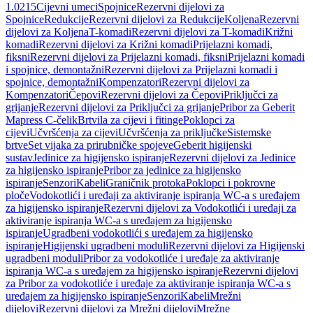
1.0215
Cijevni umeci
Spojnice
Rezervni dijelovi za
Spojnice
Redukcije
Rezervni dijelovi za Redukcije
Koljena
Rezervni
dijelovi za Koljena
T-komadi
Rezervni dijelovi za T-komadi
Križni
komadi
Rezervni dijelovi za Križni komadi
Prijelazni komadi,
fiksni
Rezervni dijelovi za Prijelazni komadi, fiksni
Prijelazni komadi
i spojnice, demontažni
Rezervni dijelovi za Prijelazni komadi i
spojnice, demontažni
Kompenzatori
Rezervni dijelovi za
Kompenzatori
Čepovi
Rezervni dijelovi za Čepovi
Priključci za
grijanje
Rezervni dijelovi za Priključci za grijanje
Pribor za Geberit
Mapress C-čelik
Brtvila za cijevi i fitinge
Poklopci za
cijevi
Učvršćenja za cijevi
Učvršćenja za priključke
Sistemske
brtve
Set vijaka za prirubničke spojeve
Geberit higijenski
sustav
Jedinice za higijensko ispiranje
Rezervni dijelovi za Jedinice
za higijensko ispiranje
Pribor za jedinice za higijensko
ispiranje
Senzori
Kabeli
Graničnik protoka
Poklopci i pokrovne
ploče
Vodokotlići i uređaji za aktiviranje ispiranja WC-a s uređajem
za higijensko ispiranje
Rezervni dijelovi za Vodokotlići i uređaji za
aktiviranje ispiranja WC-a s uređajem za higijensko
ispiranje
Ugradbeni vodokotlići s uređajem za higijensko
ispiranje
Higijenski ugradbeni moduli
Rezervni dijelovi za Higijenski
ugradbeni moduli
Pribor za vodokotliće i uređaje za aktiviranje
ispiranja WC-a s uređajem za higijensko ispiranje
Rezervni dijelovi
za Pribor za vodokotliće i uređaje za aktiviranje ispiranja WC-a s
uređajem za higijensko ispiranje
Senzori
Kabeli
Mrežni
dijelovi
Rezervni dijelovi za Mrežni dijelovi
Mrežne