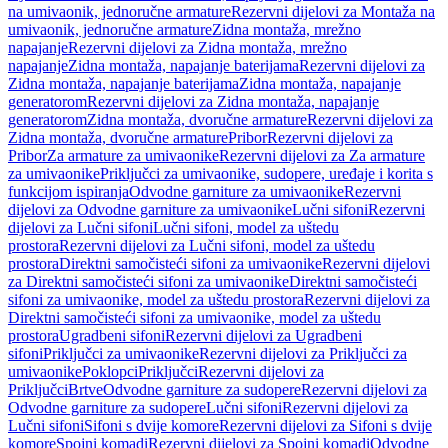
na umivaonik, jednoručne armature
Rezervni dijelovi za Montaža na
umivaonik, jednoručne armature
Zidna montaža, mrežno
napajanje
Rezervni dijelovi za Zidna montaža, mrežno
napajanje
Zidna montaža, napajanje baterijama
Rezervni dijelovi za
Zidna montaža, napajanje baterijama
Zidna montaža, napajanje
generatorom
Rezervni dijelovi za Zidna montaža, napajanje
generatorom
Zidna montaža, dvoručne armature
Rezervni dijelovi za
Zidna montaža, dvoručne armature
Pribor
Rezervni dijelovi za
Pribor
Za armature za umivaonike
Rezervni dijelovi za Za armature
za umivaonike
Priključci za umivaonike, sudopere, uređaje i korita s
funkcijom ispiranja
Odvodne garniture za umivaonike
Rezervni
dijelovi za Odvodne garniture za umivaonike
Lučni sifoni
Rezervni
dijelovi za Lučni sifoni
Lučni sifoni, model za uštedu
prostora
Rezervni dijelovi za Lučni sifoni, model za uštedu
prostora
Direktni samočisteći sifoni za umivaonike
Rezervni dijelovi
za Direktni samočisteći sifoni za umivaonike
Direktni samočisteći
sifoni za umivaonike, model za uštedu prostora
Rezervni dijelovi za
Direktni samočisteći sifoni za umivaonike, model za uštedu
prostora
Ugradbeni sifoni
Rezervni dijelovi za Ugradbeni
sifoni
Priključci za umivaonike
Rezervni dijelovi za Priključci za
umivaonike
Poklopci
Priključci
Rezervni dijelovi za
Priključci
Brtve
Odvodne garniture za sudopere
Rezervni dijelovi za
Odvodne garniture za sudopere
Lučni sifoni
Rezervni dijelovi za
Lučni sifoni
Sifoni s dvije komore
Rezervni dijelovi za Sifoni s dvije
komore
Spojni komadi
Rezervni dijelovi za Spojni komadi
Odvodne