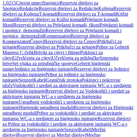
1.0215
Cijevni umeci
Spojnice
Rezervni dijelovi za
Spojnice
Redukcije
Rezervni dijelovi za Redukcije
Koljena
Rezervni
dijelovi za Koljena
T-komadi
Rezervni dijelovi za T-komadi
Križni
komadi
Rezervni dijelovi za Križni komadi
Prijelazni komadi,
fiksni
Rezervni dijelovi za Prijelazni komadi, fiksni
Prijelazni komadi
i spojnice, demontažni
Rezervni dijelovi za Prijelazni komadi i
spojnice, demontažni
Kompenzatori
Rezervni dijelovi za
Kompenzatori
Čepovi
Rezervni dijelovi za Čepovi
Priključci za
grijanje
Rezervni dijelovi za Priključci za grijanje
Pribor za Geberit
Mapress C-čelik
Brtvila za cijevi i fitinge
Poklopci za
cijevi
Učvršćenja za cijevi
Učvršćenja za priključke
Sistemske
brtve
Set vijaka za prirubničke spojeve
Geberit higijenski
sustav
Jedinice za higijensko ispiranje
Rezervni dijelovi za Jedinice
za higijensko ispiranje
Pribor za jedinice za higijensko
ispiranje
Senzori
Kabeli
Graničnik protoka
Poklopci i pokrovne
ploče
Vodokotlići i uređaji za aktiviranje ispiranja WC-a s uređajem
za higijensko ispiranje
Rezervni dijelovi za Vodokotlići i uređaji za
aktiviranje ispiranja WC-a s uređajem za higijensko
ispiranje
Ugradbeni vodokotlići s uređajem za higijensko
ispiranje
Higijenski ugradbeni moduli
Rezervni dijelovi za Higijenski
ugradbeni moduli
Pribor za vodokotliće i uređaje za aktiviranje
ispiranja WC-a s uređajem za higijensko ispiranje
Rezervni dijelovi
za Pribor za vodokotliće i uređaje za aktiviranje ispiranja WC-a s
uređajem za higijensko ispiranje
Senzori
Kabeli
Mrežni
dijelovi
Rezervni dijelovi za Mrežni dijelovi
Mrežne