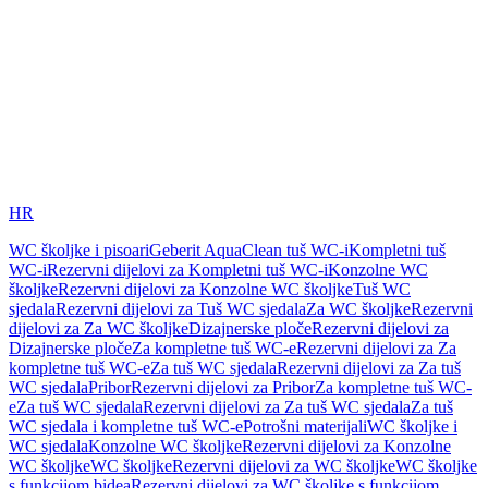
HR
WC školjke i pisoari
Geberit AquaClean tuš WC-i
Kompletni tuš
WC-i
Rezervni dijelovi za Kompletni tuš WC-i
Konzolne WC
školjke
Rezervni dijelovi za Konzolne WC školjke
Tuš WC
sjedala
Rezervni dijelovi za Tuš WC sjedala
Za WC školjke
Rezervni
dijelovi za Za WC školjke
Dizajnerske ploče
Rezervni dijelovi za
Dizajnerske ploče
Za kompletne tuš WC-e
Rezervni dijelovi za Za
kompletne tuš WC-e
Za tuš WC sjedala
Rezervni dijelovi za Za tuš
WC sjedala
Pribor
Rezervni dijelovi za Pribor
Za kompletne tuš WC-
e
Za tuš WC sjedala
Rezervni dijelovi za Za tuš WC sjedala
Za tuš
WC sjedala i kompletne tuš WC-e
Potrošni materijali
WC školjke i
WC sjedala
Konzolne WC školjke
Rezervni dijelovi za Konzolne
WC školjke
WC školjke
Rezervni dijelovi za WC školjke
WC školjke
s funkcijom bidea
Rezervni dijelovi za WC školjke s funkcijom