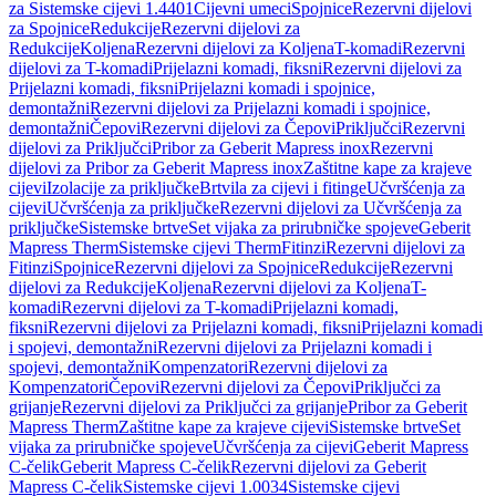
za Sistemske cijevi 1.4401
Cijevni umeci
Spojnice
Rezervni dijelovi
za Spojnice
Redukcije
Rezervni dijelovi za
Redukcije
Koljena
Rezervni dijelovi za Koljena
T-komadi
Rezervni
dijelovi za T-komadi
Prijelazni komadi, fiksni
Rezervni dijelovi za
Prijelazni komadi, fiksni
Prijelazni komadi i spojnice,
demontažni
Rezervni dijelovi za Prijelazni komadi i spojnice,
demontažni
Čepovi
Rezervni dijelovi za Čepovi
Priključci
Rezervni
dijelovi za Priključci
Pribor za Geberit Mapress inox
Rezervni
dijelovi za Pribor za Geberit Mapress inox
Zaštitne kape za krajeve
cijevi
Izolacije za priključke
Brtvila za cijevi i fitinge
Učvršćenja za
cijevi
Učvršćenja za priključke
Rezervni dijelovi za Učvršćenja za
priključke
Sistemske brtve
Set vijaka za prirubničke spojeve
Geberit
Mapress Therm
Sistemske cijevi Therm
Fitinzi
Rezervni dijelovi za
Fitinzi
Spojnice
Rezervni dijelovi za Spojnice
Redukcije
Rezervni
dijelovi za Redukcije
Koljena
Rezervni dijelovi za Koljena
T-
komadi
Rezervni dijelovi za T-komadi
Prijelazni komadi,
fiksni
Rezervni dijelovi za Prijelazni komadi, fiksni
Prijelazni komadi
i spojevi, demontažni
Rezervni dijelovi za Prijelazni komadi i
spojevi, demontažni
Kompenzatori
Rezervni dijelovi za
Kompenzatori
Čepovi
Rezervni dijelovi za Čepovi
Priključci za
grijanje
Rezervni dijelovi za Priključci za grijanje
Pribor za Geberit
Mapress Therm
Zaštitne kape za krajeve cijevi
Sistemske brtve
Set
vijaka za prirubničke spojeve
Učvršćenja za cijevi
Geberit Mapress
C-čelik
Geberit Mapress C-čelik
Rezervni dijelovi za Geberit
Mapress C-čelik
Sistemske cijevi 1.0034
Sistemske cijevi