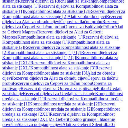
stiskanje
Rezervni dijelovi za Ručni alati za stiskanje
Kompatibilnost
alata za stiskanje [1]
Rezervni dijelovi za Kompatibilnost alata za
stiskanje [1]
Kompatibilnost alata za stiskanje [2]
Rezervni dijelovi za
Kompatibilnost alata za stiskanje [2]
Alati za obradu cijevi
Rezervni
dijelovi za Alati za obradu cijevi
Čepovi za tlačnu probu
Rezervni
dijelovi za Čepovi za tlačnu probu
Oprema za ispitivanje
Pribor
Alati
za Geberit Mapress
Rezervni dijelovi za Alati za Geberit
Mapress
Kompatibilnost alata za stiskanje [1]
Rezervni dijelovi za
Kompatibilnost alata za stiskanje [1]
Kompatibilnost alata za
stiskanje [2]
Rezervni dijelovi za Kompatibilnost alata za stiskanje
[2]
Kompatibilnost alata za stiskanje [1] / [2]
Rezervni dijelovi za
Kompatibilnost alata za stiskanje [1] / [2]
Kompatibilnost alata za
stiskanje [2XL]
Rezervni dijelovi za Kompatibilnost alata za
stiskanje [2XL]
Kompatibilnost alata za stiskanje [3]
Rezervni
dijelovi za Kompatibilnost alata za stiskanje [3]
Alati za obradu
cijevi
Rezervni dijelovi za Alati za obradu cijevi
Čepovi za tlačnu
probu
Rezervni dijelovi za Čepovi za tlačnu probu
Oprema za
ispitivanje
Rezervni dijelovi za Oprema za ispitivanje
Pribor
Uređaji
za stiskanje
Rezervni dijelovi za Uređaji za stiskanje
Kompatibilnost
uređaja za stiskanje [1]
Rezervni dijelovi za Kompatibilnost uređaja
za stiskanje [1]
Kompatibilnost uređaja za stiskanje [2]
Rezervni
dijelovi za Kompatibilnost uređaja za stiskanje [2]
Kompatibilnost
uređaja za stiskanje [2XL]
Rezervni dijelovi za Kompatibilnost
uređaja za stiskanje [2XL]
Za Geberit podno grijanje i hlađenje
površina
Stalci za polaganje cijevi
Alati za Geberit Silent-db20 /