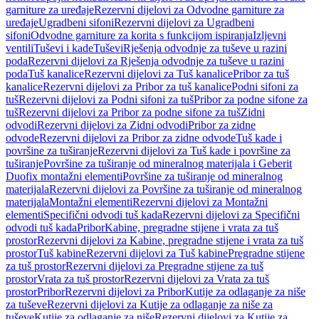
garniture za uređaje
Rezervni dijelovi za Odvodne garniture za
uređaje
Ugradbeni sifoni
Rezervni dijelovi za Ugradbeni
sifoni
Odvodne garniture za korita s funkcijom ispiranja
Izljevni
ventili
Tuševi i kade
Tuševi
Rješenja odvodnje za tuševe u razini
poda
Rezervni dijelovi za Rješenja odvodnje za tuševe u razini
poda
Tuš kanalice
Rezervni dijelovi za Tuš kanalice
Pribor za tuš
kanalice
Rezervni dijelovi za Pribor za tuš kanalice
Podni sifoni za
tuš
Rezervni dijelovi za Podni sifoni za tuš
Pribor za podne sifone za
tuš
Rezervni dijelovi za Pribor za podne sifone za tuš
Zidni
odvodi
Rezervni dijelovi za Zidni odvodi
Pribor za zidne
odvode
Rezervni dijelovi za Pribor za zidne odvode
Tuš kade i
površine za tuširanje
Rezervni dijelovi za Tuš kade i površine za
tuširanje
Površine za tuširanje od mineralnog materijala i Geberit
Duofix montažni elementi
Površine za tuširanje od mineralnog
materijala
Rezervni dijelovi za Površine za tuširanje od mineralnog
materijala
Montažni elementi
Rezervni dijelovi za Montažni
elementi
Specifični odvodi tuš kada
Rezervni dijelovi za Specifični
odvodi tuš kada
Pribor
Kabine, pregradne stijene i vrata za tuš
prostor
Rezervni dijelovi za Kabine, pregradne stijene i vrata za tuš
prostor
Tuš kabine
Rezervni dijelovi za Tuš kabine
Pregradne stijene
za tuš prostor
Rezervni dijelovi za Pregradne stijene za tuš
prostor
Vrata za tuš prostor
Rezervni dijelovi za Vrata za tuš
prostor
Pribor
Rezervni dijelovi za Pribor
Kutije za odlaganje za niše
za tuševe
Rezervni dijelovi za Kutije za odlaganje za niše za
tuševe
Kutije za odlaganje za niše
Rezervni dijelovi za Kutije za