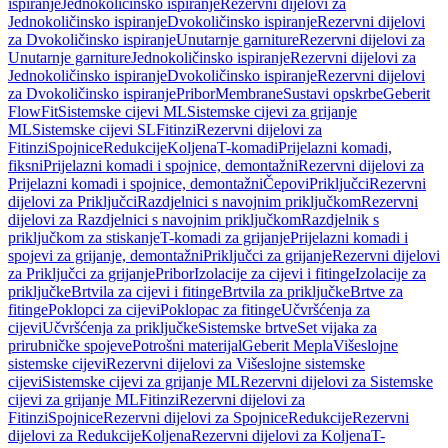
ispiranje
Jednokoličinsko ispiranje
Rezervni dijelovi za
Jednokoličinsko ispiranje
Dvokoličinsko ispiranje
Rezervni dijelovi
za Dvokoličinsko ispiranje
Unutarnje garniture
Rezervni dijelovi za
Unutarnje garniture
Jednokoličinsko ispiranje
Rezervni dijelovi za
Jednokoličinsko ispiranje
Dvokoličinsko ispiranje
Rezervni dijelovi
za Dvokoličinsko ispiranje
Pribor
Membrane
Sustavi opskrbe
Geberit
FlowFit
Sistemske cijevi ML
Sistemske cijevi za grijanje
ML
Sistemske cijevi SL
Fitinzi
Rezervni dijelovi za
Fitinzi
Spojnice
Redukcije
Koljena
T-komadi
Prijelazni komadi,
fiksni
Prijelazni komadi i spojnice, demontažni
Rezervni dijelovi za
Prijelazni komadi i spojnice, demontažni
Čepovi
Priključci
Rezervni
dijelovi za Priključci
Razdjelnici s navojnim priključkom
Rezervni
dijelovi za Razdjelnici s navojnim priključkom
Razdjelnik s
priključkom za stiskanje
T-komadi za grijanje
Prijelazni komadi i
spojevi za grijanje, demontažni
Priključci za grijanje
Rezervni dijelovi
za Priključci za grijanje
Pribor
Izolacije za cijevi i fitinge
Izolacije za
priključke
Brtvila za cijevi i fitinge
Brtvila za priključke
Brtve za
fitinge
Poklopci za cijevi
Poklopac za fitinge
Učvršćenja za
cijevi
Učvršćenja za priključke
Sistemske brtve
Set vijaka za
prirubničke spojeve
Potrošni materijal
Geberit Mepla
Višeslojne
sistemske cijevi
Rezervni dijelovi za Višeslojne sistemske
cijevi
Sistemske cijevi za grijanje ML
Rezervni dijelovi za Sistemske
cijevi za grijanje ML
Fitinzi
Rezervni dijelovi za
Fitinzi
Spojnice
Rezervni dijelovi za Spojnice
Redukcije
Rezervni
dijelovi za Redukcije
Koljena
Rezervni dijelovi za Koljena
T-