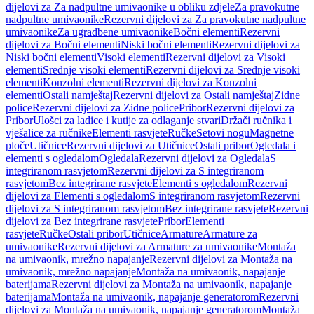
dijelovi za Za nadpultne umivaonike u obliku zdjele
Za pravokutne
nadpultne umivaonike
Rezervni dijelovi za Za pravokutne nadpultne
umivaonike
Za ugradbene umivaonike
Bočni elementi
Rezervni
dijelovi za Bočni elementi
Niski bočni elementi
Rezervni dijelovi za
Niski bočni elementi
Visoki elementi
Rezervni dijelovi za Visoki
elementi
Srednje visoki elementi
Rezervni dijelovi za Srednje visoki
elementi
Konzolni elementi
Rezervni dijelovi za Konzolni
elementi
Ostali namještaj
Rezervni dijelovi za Ostali namještaj
Zidne
police
Rezervni dijelovi za Zidne police
Pribor
Rezervni dijelovi za
Pribor
Ulošci za ladice i kutije za odlaganje stvari
Držači ručnika i
vješalice za ručnike
Elementi rasvjete
Ručke
Setovi nogu
Magnetne
ploče
Utičnice
Rezervni dijelovi za Utičnice
Ostali pribor
Ogledala i
elementi s ogledalom
Ogledala
Rezervni dijelovi za Ogledala
S
integriranom rasvjetom
Rezervni dijelovi za S integriranom
rasvjetom
Bez integrirane rasvjete
Elementi s ogledalom
Rezervni
dijelovi za Elementi s ogledalom
S integriranom rasvjetom
Rezervni
dijelovi za S integriranom rasvjetom
Bez integrirane rasvjete
Rezervni
dijelovi za Bez integrirane rasvjete
Pribor
Elementi
rasvjete
Ručke
Ostali pribor
Utičnice
Armature
Armature za
umivaonike
Rezervni dijelovi za Armature za umivaonike
Montaža
na umivaonik, mrežno napajanje
Rezervni dijelovi za Montaža na
umivaonik, mrežno napajanje
Montaža na umivaonik, napajanje
baterijama
Rezervni dijelovi za Montaža na umivaonik, napajanje
baterijama
Montaža na umivaonik, napajanje generatorom
Rezervni
dijelovi za Montaža na umivaonik, napajanje generatorom
Montaža