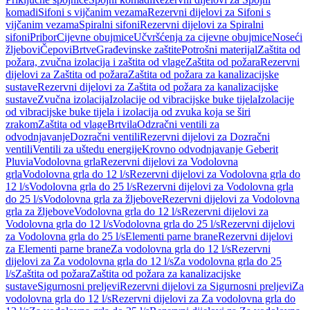
komadi
Sifoni s vijčanim vezama
Rezervni dijelovi za Sifoni s
vijčanim vezama
Spiralni sifoni
Rezervni dijelovi za Spiralni
sifoni
Pribor
Cijevne obujmice
Učvršćenja za cijevne obujmice
Noseći
žljebovi
Čepovi
Brtve
Građevinske zaštite
Potrošni materijal
Zaštita od
požara, zvučna izolacija i zaštita od vlage
Zaštita od požara
Rezervni
dijelovi za Zaštita od požara
Zaštita od požara za kanalizacijske
sustave
Rezervni dijelovi za Zaštita od požara za kanalizacijske
sustave
Zvučna izolacija
Izolacije od vibracijske buke tijela
Izolacije
od vibracijske buke tijela i izolacija od zvuka koja se širi
zrakom
Zaštita od vlage
Brtvila
Odzračni ventili za
odvodnjavanje
Dozračni ventili
Rezervni dijelovi za Dozračni
ventili
Ventili za uštedu energije
Krovno odvodnjavanje Geberit
Pluvia
Vodolovna grla
Rezervni dijelovi za Vodolovna
grla
Vodolovna grla do 12 l/s
Rezervni dijelovi za Vodolovna grla do
12 l/s
Vodolovna grla do 25 l/s
Rezervni dijelovi za Vodolovna grla
do 25 l/s
Vodolovna grla za žljebove
Rezervni dijelovi za Vodolovna
grla za žljebove
Vodolovna grla do 12 l/s
Rezervni dijelovi za
Vodolovna grla do 12 l/s
Vodolovna grla do 25 l/s
Rezervni dijelovi
za Vodolovna grla do 25 l/s
Elementi parne brane
Rezervni dijelovi
za Elementi parne brane
Za vodolovna grla do 12 l/s
Rezervni
dijelovi za Za vodolovna grla do 12 l/s
Za vodolovna grla do 25
l/s
Zaštita od požara
Zaštita od požara za kanalizacijske
sustave
Sigurnosni preljevi
Rezervni dijelovi za Sigurnosni preljevi
Za
vodolovna grla do 12 l/s
Rezervni dijelovi za Za vodolovna grla do