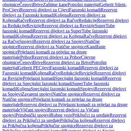
obujmice
Čepovi
Brtve
Zaštitne kape
Potrošni materijal
Geberit Silent-
Pro
Cijevi
Rezervni dijelovi za Cijevi
Fazonski komadi
Rezervni
dijelovi za Fazonski komadi
Koljena
Rezervni dijelovi za
Koljena
Račve
Rezervni dijelovi za Račve
Redukcije
Rezervni dijelovi
za Redukcije
Revizije
Rezervni dijelovi za Revizije
SuperTube
fazonski komadi
Rezervni dijelovi za SuperTube fazonski
komadi
Koljena
Rezervni dijelovi za Koljena
Račve
Rezervni dijelovi
za Račve
Spojevi
Rezervni dijelovi za Spojevi
Natične
spojnice
Rezervni dijelovi za Natične spojnice
Kandžaste
spojnice
Prijelazni komadi za prijelaz na druge
materijale
Pribor
Rezervni dijelovi za Pribor
Cijevne
obujmice
Čepovi
Brtve
Rezervni dijelovi za Brtve
Potrošni
materijal
Geberit PE
Cijevi
Fazonski komadi
Rezervni dijelovi za
Fazonski komadi
Koljena
Račve
Redukcije
Revizije
Rezervni dijelovi
za Revizije
Prijelazni komadi
Specijalni fazonski komadi
Rezervni
dijelovi za Specijalni fazonski komadi
SuperTube fazonski
komadi
Koljena
Specijalni fazonski komadi
Spojevi
Rezervni dijelovi
za Spojevi
Zavareni spojevi
Natične spojnice
Rezervni dijelovi za
Natične spojnice
Prijelazni komadi za prijelaz na druge
materijale
Rezervni dijelovi za Prijelazni komadi za prijelaz na druge
materijale
Vijčani spojevi
Rezervni dijelovi za Vijčani
spojevi
Prirubnički spojevi
Rubne veze
Priključci za uređaje
Rezervni
dijelovi za Priključci za uređaje
Priključna koljena
Rezervni dijelovi
za Priključna koljena
Priključne spojnice
Rezervni dijelovi za
Priključne spojnice
Spojni komadi
Rezervni dijelovi za Spojni