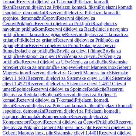
komadi
Rezervni dijelovi za T-komadi
Prijelazni komadi,
fiksni
Rezervni dijelovi za Prijelazni komadi, fiksni
Prijelazni komadi
i spojnice, demontažni
Rezervni dijelovi za Prijelazni komadi i
spojnice, demontažni
Čepovi
Rezervni dijelovi za
Čepovi
Priključci
Rezervni dijelovi za Priključci
Razdjelnici s
navojnim priključkom
Rezervni dijelovi za Razdjelnici s navojnim
priključkom
T-komadi za grijanje
Rezervni dijelovi za T-komadi za
grijanje
Priključci za grijanje
Rezervni dijelovi za Priključci za
grijanje
Pribor
Rezervni dijelovi za Pribor
Izolacije za cijevi i
fitinge
Izolacije za priključke
Brtvila za cijevi i fitinge
Brtvila za
priključke
Poklopci za cijevi
Učvršćenja za cijevi
Učvršćenja za
priključke
Rezervni dijelovi za Učvršćenja za priključke
Sistemske
brtve
Set vijaka za prirubničke spojeve
Geberit Mapress inox
Geberit
Mapress inox
Rezervni dijelovi za Geberit Mapress inox
Sistemske
cijevi 1.4401
Rezervni dijelovi za Sistemske cijevi 1.4401
Sistemske
cijevi 1.4521
Rezervni dijelovi za Sistemske cijevi 1.4521
Cijevni
umeci
Spojnice
Rezervni dijelovi za Spojnice
Redukcije
Rezervni
dijelovi za Redukcije
Koljena
Rezervni dijelovi za Koljena
T-
komadi
Rezervni dijelovi za T-komadi
Prijelazni komadi,
fiksni
Rezervni dijelovi za Prijelazni komadi, fiksni
Prijelazni komadi
i spojnice, demontažni
Rezervni dijelovi za Prijelazni komadi i
spojnice, demontažni
Kompenzatori
Rezervni dijelovi za
Kompenzatori
Čepovi
Rezervni dijelovi za Čepovi
Priključci
Rezervni
dijelovi za Priključci
Geberit Mapress inox, plin
Rezervni dijelovi za
Geberit Mapress inox, plin
Sistemske cijevi 1.4401
Rezervni dijelovi