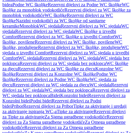
bidea
Podne WC školjke
Rezervni dijelovi za Podne WC školjke
WC
školjke za monoblok vodokotliće
Rezervni dijelovi za WC školjke za
monoblok vodokotliće
WC školjke
Rezervni dijelovi za WC
školjke
Nazidni vodokotlići za WC školjke od sanitarne
keramike
Monoblok
WC sjedala
Rezervni dijelovi za WC sjedala
WC
sjedala
Rezervni dijelovi za WC sjedala
WC školjke u izvedbi
Comfort
Rezervni dijelovi za WC školjke u izvedbi Comfort
WC
školjke, povišene
Rezervni dijelovi za WC školjke, povišene
WC
školjke, produljene
Rezervni dijelovi za WC školjke, produljene
WC
sjedala u izvedbi Comfort
Rezervni dijelovi za WC sjedala u izvedbi
Comfort
WC sjedala
Rezervni dijelovi za WC sjedala
WC sjedala bez
poklopca
Rezervni dijelovi za WC sjedala bez poklopca
WC školjke
za djecu
Rezervni dijelovi za WC školjke za djecu
Konzolne WC
školjke
Rezervni dijelovi za Konzolne WC školjke
Podne WC
školjke
Rezervni dijelovi za Podne WC školjke
WC sjedala za
djecu
Rezervni dijelovi za WC sjedala za djecu
WC sjedala
Rezervni
dijelovi za WC sjedala
WC sjedala bez poklopca
Rezervni dijelovi za
WC sjedala bez poklopca
Bidei
Konzolni bidei
Rezervni dijelovi za
Konzolni bidei
Podni bidei
Rezervni dijelovi za Podni
bidei
Pribor
Rezervni dijelovi za Pribor
Tipke za aktiviranje i uređaji
za aktiviranje ispiranja WC-a
Tipke za aktiviranje
Rezervni dijelovi
za Tipke za aktiviranje
Za Sigma ugradbene vodokotliće
Rezervni
dijelovi za Za Sigma ugradbene vodokotliće
Za Omega ugradbene
vodokotliće
Rezervni dijelovi za Za Omega ugradbene
vodokotliće
Za Kappa ugradbene vodokotliće
Rezervni dijelovi za Za