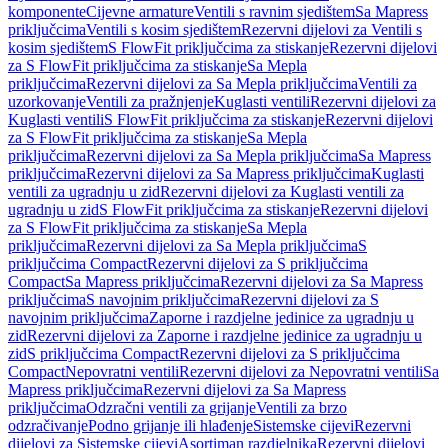
komponente
Cijevne armature
Ventili s ravnim sjedištem
Sa Mapress
priključcima
Ventili s kosim sjedištem
Rezervni dijelovi za Ventili s
kosim sjedištem
S FlowFit priključcima za stiskanje
Rezervni dijelovi
za S FlowFit priključcima za stiskanje
Sa Mepla
priključcima
Rezervni dijelovi za Sa Mepla priključcima
Ventili za
uzorkovanje
Ventili za pražnjenje
Kuglasti ventili
Rezervni dijelovi za
Kuglasti ventili
S FlowFit priključcima za stiskanje
Rezervni dijelovi
za S FlowFit priključcima za stiskanje
Sa Mepla
priključcima
Rezervni dijelovi za Sa Mepla priključcima
Sa Mapress
priključcima
Rezervni dijelovi za Sa Mapress priključcima
Kuglasti
ventili za ugradnju u zid
Rezervni dijelovi za Kuglasti ventili za
ugradnju u zid
S FlowFit priključcima za stiskanje
Rezervni dijelovi
za S FlowFit priključcima za stiskanje
Sa Mepla
priključcima
Rezervni dijelovi za Sa Mepla priključcima
S
priključcima Compact
Rezervni dijelovi za S priključcima
Compact
Sa Mapress priključcima
Rezervni dijelovi za Sa Mapress
priključcima
S navojnim priključcima
Rezervni dijelovi za S
navojnim priključcima
Zaporne i razdjelne jedinice za ugradnju u
zid
Rezervni dijelovi za Zaporne i razdjelne jedinice za ugradnju u
zid
S priključcima Compact
Rezervni dijelovi za S priključcima
Compact
Nepovratni ventili
Rezervni dijelovi za Nepovratni ventili
Sa
Mapress priključcima
Rezervni dijelovi za Sa Mapress
priključcima
Odzračni ventili za grijanje
Ventili za brzo
odzračivanje
Podno grijanje ili hlađenje
Sistemske cijevi
Rezervni
dijelovi za Sistemske cijevi
Asortiman razdjelnika
Rezervni dijelovi