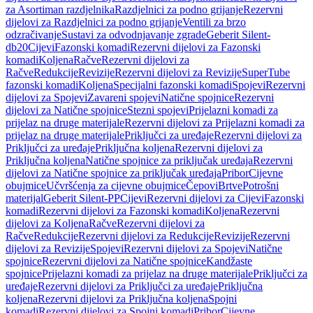
za Asortiman razdjelnika
Razdjelnici za podno grijanje
Rezervni
dijelovi za Razdjelnici za podno grijanje
Ventili za brzo
odzračivanje
Sustavi za odvodnjavanje zgrade
Geberit Silent-
db20
Cijevi
Fazonski komadi
Rezervni dijelovi za Fazonski
komadi
Koljena
Račve
Rezervni dijelovi za
Račve
Redukcije
Revizije
Rezervni dijelovi za Revizije
SuperTube
fazonski komadi
Koljena
Specijalni fazonski komadi
Spojevi
Rezervni
dijelovi za Spojevi
Zavareni spojevi
Natične spojnice
Rezervni
dijelovi za Natične spojnice
Stezni spojevi
Prijelazni komadi za
prijelaz na druge materijale
Rezervni dijelovi za Prijelazni komadi za
prijelaz na druge materijale
Priključci za uređaje
Rezervni dijelovi za
Priključci za uređaje
Priključna koljena
Rezervni dijelovi za
Priključna koljena
Natične spojnice za priključak uređaja
Rezervni
dijelovi za Natične spojnice za priključak uređaja
Pribor
Cijevne
obujmice
Učvršćenja za cijevne obujmice
Čepovi
Brtve
Potrošni
materijal
Geberit Silent-PP
Cijevi
Rezervni dijelovi za Cijevi
Fazonski
komadi
Rezervni dijelovi za Fazonski komadi
Koljena
Rezervni
dijelovi za Koljena
Račve
Rezervni dijelovi za
Račve
Redukcije
Rezervni dijelovi za Redukcije
Revizije
Rezervni
dijelovi za Revizije
Spojevi
Rezervni dijelovi za Spojevi
Natične
spojnice
Rezervni dijelovi za Natične spojnice
Kandžaste
spojnice
Prijelazni komadi za prijelaz na druge materijale
Priključci za
uređaje
Rezervni dijelovi za Priključci za uređaje
Priključna
koljena
Rezervni dijelovi za Priključna koljena
Spojni
komadi
Rezervni dijelovi za Spojni komadi
Pribor
Cijevne