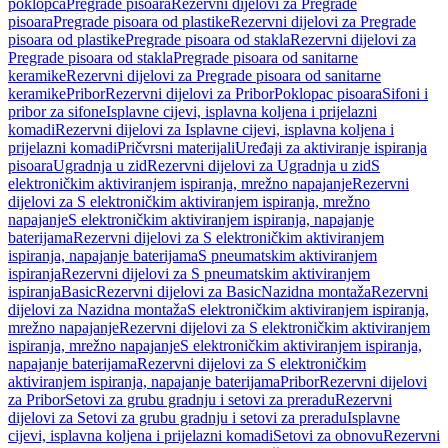
poklopca
Pregrade pisoara
Rezervni dijelovi za Pregrade
pisoara
Pregrade pisoara od plastike
Rezervni dijelovi za Pregrade
pisoara od plastike
Pregrade pisoara od stakla
Rezervni dijelovi za
Pregrade pisoara od stakla
Pregrade pisoara od sanitarne
keramike
Rezervni dijelovi za Pregrade pisoara od sanitarne
keramike
Pribor
Rezervni dijelovi za Pribor
Poklopac pisoara
Sifoni i
pribor za sifone
Isplavne cijevi, isplavna koljena i prijelazni
komadi
Rezervni dijelovi za Isplavne cijevi, isplavna koljena i
prijelazni komadi
Pričvrsni materijali
Uređaji za aktiviranje ispiranja
pisoara
Ugradnja u zid
Rezervni dijelovi za Ugradnja u zid
S
elektroničkim aktiviranjem ispiranja, mrežno napajanje
Rezervni
dijelovi za S elektroničkim aktiviranjem ispiranja, mrežno
napajanje
S elektroničkim aktiviranjem ispiranja, napajanje
baterijama
Rezervni dijelovi za S elektroničkim aktiviranjem
ispiranja, napajanje baterijama
S pneumatskim aktiviranjem
ispiranja
Rezervni dijelovi za S pneumatskim aktiviranjem
ispiranja
Basic
Rezervni dijelovi za Basic
Nazidna montaža
Rezervni
dijelovi za Nazidna montaža
S elektroničkim aktiviranjem ispiranja,
mrežno napajanje
Rezervni dijelovi za S elektroničkim aktiviranjem
ispiranja, mrežno napajanje
S elektroničkim aktiviranjem ispiranja,
napajanje baterijama
Rezervni dijelovi za S elektroničkim
aktiviranjem ispiranja, napajanje baterijama
Pribor
Rezervni dijelovi
za Pribor
Setovi za grubu gradnju i setovi za preradu
Rezervni
dijelovi za Setovi za grubu gradnju i setovi za preradu
Isplavne
cijevi, isplavna koljena i prijelazni komadi
Setovi za obnovu
Rezervni