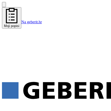
Na geberit.hr
Moji popisi