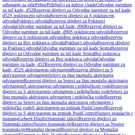
odlaganje za niše
Pribor
Priključci za tuševe i kade
Odvodne garniture
za tuš kade, d52
Rezervni dijelovi za Odvodne garniture za tuš kade,
d52
S poklopcem odvoda
Rezervni dijelovi za S poklopcem
odvoda
Poklopci odvoda
Rezervni dijelovi za Poklopci
odvoda
Odvodne garniture za tuš kade, d90
Rezervni dijelovi za
Odvodne garniture za tuš kade, d90
S poklopcem odvoda
Rezervni
dijelovi za S poklopcem odvoda
Bez poklopca odvoda
Rezervni
dijelovi za Bez poklopca odvoda
Poklopci odvoda
Rezervni dijelovi
za Poklopci odvoda
Odvodne garniture za tuš kade Sestra
Rezervni
dijelovi za Odvodne garniture za tuš kade Sestra
Bez poklopca
odvoda
Rezervni dijelovi za Bez poklopca odvoda
Odvodne
garniture za kade, d52
Rezervni dijelovi za Odvodne garniture za
kade, d52
S aktiviranjem odvrtanjem
Rezervni dijelovi za S
aktiviranjem odvrtanjem
Setovi za finu montažu aktiviranja
odvrtanjem
Rezervni dijelovi za Setovi za finu montažu aktiviranja
odvrtanjem
S aktiviranjem odvrtanjem i priključkom vode
Rezervni
dijelovi za S aktiviranjem odvrtanjem i priključkom vode
Setovi za
finu montažu aktiviranja odvrtanjem i priključka vode
Rezervni
dijelovi za Setovi za finu montažu aktiviranja odvrtanjem i
priključka vode
S aktiviranjem na pritisak PushControl
Rezervni
dijelovi za S aktiviranjem na pritisak PushControl
Sustavi instalacije i
ispiranja
Geberit Duofix
Sistemski zidovi
Rezervni dijelovi za
Sistemski zidovi
Nosive konstrukcije
Rezervni dijelovi za Nosive
konstrukcije
Montažni elementi
Rezervni dijelovi za Montažni
elementi
Elementi za WC školjke
Rezervni dijelovi za Elementi za