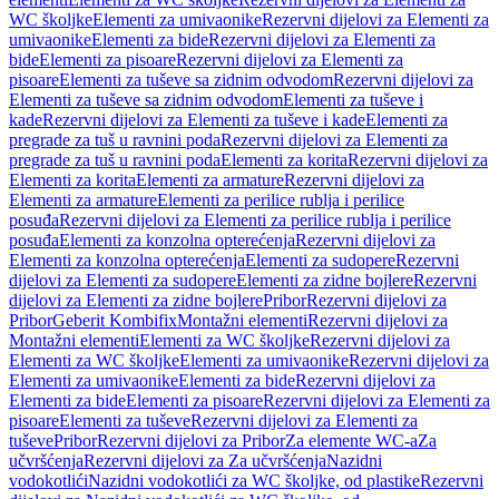
WC školjke
Elementi za umivaonike
Rezervni dijelovi za Elementi za
umivaonike
Elementi za bide
Rezervni dijelovi za Elementi za
bide
Elementi za pisoare
Rezervni dijelovi za Elementi za
pisoare
Elementi za tuševe sa zidnim odvodom
Rezervni dijelovi za
Elementi za tuševe sa zidnim odvodom
Elementi za tuševe i
kade
Rezervni dijelovi za Elementi za tuševe i kade
Elementi za
pregrade za tuš u ravnini poda
Rezervni dijelovi za Elementi za
pregrade za tuš u ravnini poda
Elementi za korita
Rezervni dijelovi za
Elementi za korita
Elementi za armature
Rezervni dijelovi za
Elementi za armature
Elementi za perilice rublja i perilice
posuđa
Rezervni dijelovi za Elementi za perilice rublja i perilice
posuđa
Elementi za konzolna opterećenja
Rezervni dijelovi za
Elementi za konzolna opterećenja
Elementi za sudopere
Rezervni
dijelovi za Elementi za sudopere
Elementi za zidne bojlere
Rezervni
dijelovi za Elementi za zidne bojlere
Pribor
Rezervni dijelovi za
Pribor
Geberit Kombifix
Montažni elementi
Rezervni dijelovi za
Montažni elementi
Elementi za WC školjke
Rezervni dijelovi za
Elementi za WC školjke
Elementi za umivaonike
Rezervni dijelovi za
Elementi za umivaonike
Elementi za bide
Rezervni dijelovi za
Elementi za bide
Elementi za pisoare
Rezervni dijelovi za Elementi za
pisoare
Elementi za tuševe
Rezervni dijelovi za Elementi za
tuševe
Pribor
Rezervni dijelovi za Pribor
Za elemente WC-a
Za
učvršćenja
Rezervni dijelovi za Za učvršćenja
Nazidni
vodokotlići
Nazidni vodokotlići za WC školjke, od plastike
Rezervni