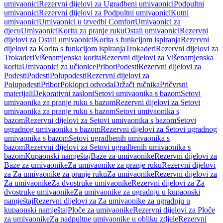
umivaonici
Rezervni dijelovi za Ugradbeni umivaonici
Podpultni
umivaonici
Rezervni dijelovi za Podpultni umivaonici
Kutni
umivaonici
Umivaonici u izvedbi Comfort
Umivaonici za
djecu
Umivaonici
Korita za pranje ruku
Ostali umivaonici
Rezervni
dijelovi za Ostali umivaonici
Korita s funkcijom ispiranja
Rezervni
dijelovi za Korita s funkcijom ispiranja
Trokaderi
Rezervni dijelovi za
Trokaderi
Višenamjenska korita
Rezervni dijelovi za Višenamjenska
korita
Umivaonici za učionice
Pribor
Podesti
Rezervni dijelovi za
Podesti
Podesti
Polupodesti
Rezervni dijelovi za
Polupodesti
Pribor
Poklopci odvoda
Držači ručnika
Pričvrsni
materijali
Dekorativni zasloni
Setovi umivaonika s bazom
Setovi
umivaonika za pranje ruku s bazom
Rezervni dijelovi za Setovi
umivaonika za pranje ruku s bazom
Setovi umivaonika s
bazom
Rezervni dijelovi za Setovi umivaonika s bazom
Setovi
ugradnog umivaonika s bazom
Rezervni dijelovi za Setovi ugradnog
umivaonika s bazom
Setovi ugradbenih umivaonika s
bazom
Rezervni dijelovi za Setovi ugradbenih umivaonika s
bazom
Kupaonski namještaj
Baze za umivaonike
Rezervni dijelovi za
Baze za umivaonike
Za umivaonike za pranje ruku
Rezervni dijelovi
za Za umivaonike za pranje ruku
Za umivaonike
Rezervni dijelovi za
Za umivaonike
Za dvostruke umivaonike
Rezervni dijelovi za Za
dvostruke umivaonike
Za umivaonike za ugradnju u kupaonski
namještaj
Rezervni dijelovi za Za umivaonike za ugradnju u
kupaonski namještaj
Ploče za umivaonike
Rezervni dijelovi za Ploče
za umivaonike
Za nadpultne umivaonike u obliku zdjele
Rezervni