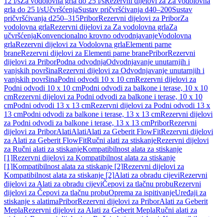
12 l/s
Za vodolovna grla do 25 l/s
Rezervni dijelovi za Za vodolovna
grla do 25 l/s
Učvršćenja
Sustav pričvršćivanja d40–200
Sustav
pričvršćivanja d250–315
Pribor
Rezervni dijelovi za Pribor
Za
vodolovna grla
Rezervni dijelovi za Za vodolovna grla
Za
učvršćenja
Konvencionalno krovno odvodnjavanje
Vodolovna
grla
Rezervni dijelovi za Vodolovna grla
Elementi parne
brane
Rezervni dijelovi za Elementi parne brane
Pribor
Rezervni
dijelovi za Pribor
Podna odvodnja
Odvodnjavanje unutarnjih i
vanjskih površina
Rezervni dijelovi za Odvodnjavanje unutarnjih i
vanjskih površina
Podni odvodi 10 x 10 cm
Rezervni dijelovi za
Podni odvodi 10 x 10 cm
Podni odvodi za balkone i terase, 10 x 10
cm
Rezervni dijelovi za Podni odvodi za balkone i terase, 10 x 10
cm
Podni odvodi 13 x 13 cm
Rezervni dijelovi za Podni odvodi 13 x
13 cm
Podni odvodi za balkone i terase, 13 x 13 cm
Rezervni dijelovi
za Podni odvodi za balkone i terase, 13 x 13 cm
Pribor
Rezervni
dijelovi za Pribor
Alati
Alati
Alati za Geberit FlowFit
Rezervni dijelovi
za Alati za Geberit FlowFit
Ručni alati za stiskanje
Rezervni dijelovi
za Ručni alati za stiskanje
Kompatibilnost alata za stiskanje
[1]
Rezervni dijelovi za Kompatibilnost alata za stiskanje
[1]
Kompatibilnost alata za stiskanje [2]
Rezervni dijelovi za
Kompatibilnost alata za stiskanje [2]
Alati za obradu cijevi
Rezervni
dijelovi za Alati za obradu cijevi
Čepovi za tlačnu probu
Rezervni
dijelovi za Čepovi za tlačnu probu
Oprema za ispitivanje
Uređaji za
stiskanje s alatima
Pribor
Rezervni dijelovi za Pribor
Alati za Geberit
Mepla
Rezervni dijelovi za Alati za Geberit Mepla
Ručni alati za