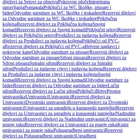
dijelovi za Setovi za obnovu
Pokrovne ploče
Integrirana
upravljanja
Pomagala
Priključci za WC školjke, pisoare i
bidee
Odvodne garniture za WC školjke i trokadere
Rezervni dijelovi
za Odvodne garniture za WC školjke i trokadere
Priključna
koljena
Rezervni dijelovi za Priključna koljena
Spojni
komadi
Rezervni dijelovi za Spojni komadi
Priključni setovi
Rezervni
dijelovi za Priključni setovi
Produžeci za isplavna koljena
Rezervni
dijelovi za Produžeci za isplavna koljena
Priključci od PVC-
a
Rezervni dijelovi za Priključci od PVC-a
Brtveni naglavci i
pokrovne kape
Odvodne garniture za pisoare
Rezervni dijelovi za
Odvodne garniture za pisoare
Sifoni pisoara
Rezervni dijelovi za
Sifoni pisoara
Spiralni sifoni
Rezervni dijelovi za Spiralni
sifoni
Produžeci za isplavne cijevi i isplavna koljena
Rezervni dijelovi
za Produžeci za isplavne cijevi i isplavna koljena
Spojni
komadi
Rezervni dijelovi za Spojni komadi
Odvodne garniture za
bidee
Rezervni dijelovi za Odvodne garniture za bidee
Lučni
sifoni
Rezervni dijelovi za Lučni sifoni
Priključci
Brtve
Prostor
umivaonika
Umivaonici
Umivaonici
Rezervni dijelovi za
Umivaonici
Dvostruki umivaonici
Rezervni dijelovi za Dvostruki
umivaonici
Umivaonici za ugradnju u kupaonski namještaj
Rezervni
dijelovi za Umivaonici za ugradnju u kupaonski namještaj
Nadpultni
umivaonici
Rezervni dijelovi za Nadpultni umivaonici
Umivaonici za
pranje ruku
Rezervni dijelovi za Umivaonici za pranje ruku
Kutni
umivaonici za pranje ruku
Poluugradbeni umivaonici
Rezervni
dijelovi za Poluugradbeni umivaonici
Ugradbeni