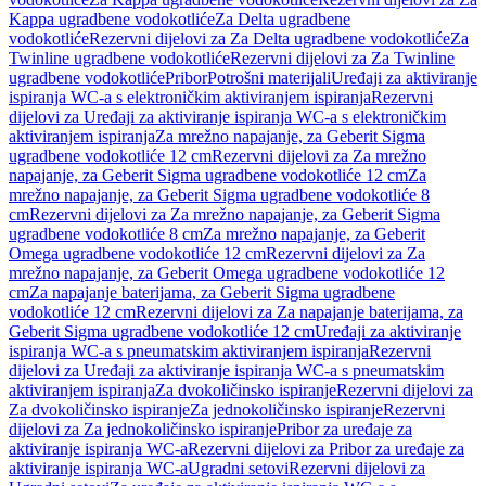
Kappa ugradbene vodokotliće
Za Delta ugradbene
vodokotliće
Rezervni dijelovi za Za Delta ugradbene vodokotliće
Za
Twinline ugradbene vodokotliće
Rezervni dijelovi za Za Twinline
ugradbene vodokotliće
Pribor
Potrošni materijali
Uređaji za aktiviranje
ispiranja WC-a s elektroničkim aktiviranjem ispiranja
Rezervni
dijelovi za Uređaji za aktiviranje ispiranja WC-a s elektroničkim
aktiviranjem ispiranja
Za mrežno napajanje, za Geberit Sigma
ugradbene vodokotliće 12 cm
Rezervni dijelovi za Za mrežno
napajanje, za Geberit Sigma ugradbene vodokotliće 12 cm
Za
mrežno napajanje, za Geberit Sigma ugradbene vodokotliće 8
cm
Rezervni dijelovi za Za mrežno napajanje, za Geberit Sigma
ugradbene vodokotliće 8 cm
Za mrežno napajanje, za Geberit
Omega ugradbene vodokotliće 12 cm
Rezervni dijelovi za Za
mrežno napajanje, za Geberit Omega ugradbene vodokotliće 12
cm
Za napajanje baterijama, za Geberit Sigma ugradbene
vodokotliće 12 cm
Rezervni dijelovi za Za napajanje baterijama, za
Geberit Sigma ugradbene vodokotliće 12 cm
Uređaji za aktiviranje
ispiranja WC-a s pneumatskim aktiviranjem ispiranja
Rezervni
dijelovi za Uređaji za aktiviranje ispiranja WC-a s pneumatskim
aktiviranjem ispiranja
Za dvokoličinsko ispiranje
Rezervni dijelovi za
Za dvokoličinsko ispiranje
Za jednokoličinsko ispiranje
Rezervni
dijelovi za Za jednokoličinsko ispiranje
Pribor za uređaje za
aktiviranje ispiranja WC-a
Rezervni dijelovi za Pribor za uređaje za
aktiviranje ispiranja WC-a
Ugradni setovi
Rezervni dijelovi za