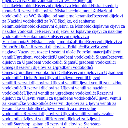
dijelovi za Nazidni vodokotlići za WC školjke, od
plastike
Monoblok
Rezervni dijelovi za Monoblok
Niska i srednja
montaža
Rezervni dijelovi za Niska i srednja montaža
Nazidni
vodokotlići za WC školjke, od sanitarne keramike
Rezervni dijelovi
za Nazidni vodokotlići za WC školjke, od sanitarne
keramike
Monoblok
Rezervni dijelovi za Monoblok
Isplavne cijevi za
nazidne vodokotliće
Rezervni dijelovi za Isplavne cijevi za nazidne
vodokotliće
Visokomontažni
Rezervni dijelovi za
Visokomontažni
Niska i srednja montaža
Pribor
Rezervni dijelovi za
Pribor
Priključci
Rezervni dijelovi za Priključci
Brtve
Brtveni
naglavci
Nazuvice, rozete i zastojni ulošci
Potrošni materijal
Izljevni
ventili
Ugradbeni vodokotlići
Ugradbeni vodokotlići Sigma
Rezervni
dijelovi za Ugradbeni vodokotlići Sigma
Ugradbeni vodokotlići
Omega
Rezervni dijelovi za Ugradbeni vodokotlići
Omega
Ugradbeni vodokotlići Delta
Rezervni dijelovi za Ugradbeni
vodokotlići Delta
Pribor
Uljevni i izljevni ventili
Uljevni
ventili
Rezervni dijelovi za Uljevni ventili
Uljevni ventili za nazidne
vodokotliće
Rezervni dijelovi za Uljevni ventili za nazidne
vodokotliće
Uljevni ventili za ugradbene vodokotliće
Rezervni
dijelovi za Uljevni ventili za ugradbene vodokotliće
Uljevni ventili
za keramičke vodokotliće
Rezervni dijelovi za Uljevni ventili za
keramičke vodokotliće
Uljevni ventili za univerzalne
vodokotlice
Rezervni dijelovi za Uljevni ventili za univerzalne
vodokotlice
Izljevni ventili
Rezervni dijelovi za Izljevni
ventili
Start/stop ispiranje
Rezervni dijelovi za Start/stop