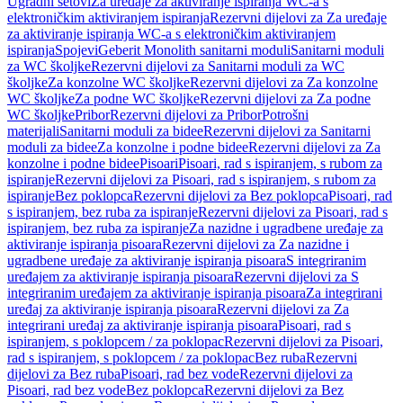
Ugradni setovi
Za uređaje za aktiviranje ispiranja WC-a s
elektroničkim aktiviranjem ispiranja
Rezervni dijelovi za Za uređaje
za aktiviranje ispiranja WC-a s elektroničkim aktiviranjem
ispiranja
Spojevi
Geberit Monolith sanitarni moduli
Sanitarni moduli
za WC školjke
Rezervni dijelovi za Sanitarni moduli za WC
školjke
Za konzolne WC školjke
Rezervni dijelovi za Za konzolne
WC školjke
Za podne WC školjke
Rezervni dijelovi za Za podne
WC školjke
Pribor
Rezervni dijelovi za Pribor
Potrošni
materijali
Sanitarni moduli za bidee
Rezervni dijelovi za Sanitarni
moduli za bidee
Za konzolne i podne bidee
Rezervni dijelovi za Za
konzolne i podne bidee
Pisoari
Pisoari, rad s ispiranjem, s rubom za
ispiranje
Rezervni dijelovi za Pisoari, rad s ispiranjem, s rubom za
ispiranje
Bez poklopca
Rezervni dijelovi za Bez poklopca
Pisoari, rad
s ispiranjem, bez ruba za ispiranje
Rezervni dijelovi za Pisoari, rad s
ispiranjem, bez ruba za ispiranje
Za nazidne i ugradbene uređaje za
aktiviranje ispiranja pisoara
Rezervni dijelovi za Za nazidne i
ugradbene uređaje za aktiviranje ispiranja pisoara
S integriranim
uređajem za aktiviranje ispiranja pisoara
Rezervni dijelovi za S
integriranim uređajem za aktiviranje ispiranja pisoara
Za integrirani
uređaj za aktiviranje ispiranja pisoara
Rezervni dijelovi za Za
integrirani uređaj za aktiviranje ispiranja pisoara
Pisoari, rad s
ispiranjem, s poklopcem / za poklopac
Rezervni dijelovi za Pisoari,
rad s ispiranjem, s poklopcem / za poklopac
Bez ruba
Rezervni
dijelovi za Bez ruba
Pisoari, rad bez vode
Rezervni dijelovi za
Pisoari, rad bez vode
Bez poklopca
Rezervni dijelovi za Bez