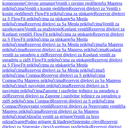
komponente
Cijevne armature
Ventili s ravnim sjedištem
Sa Mapress
priključcima
Ventili s kosim sjedištem
Rezervni dijelovi za Ventili s
kosim sjedištem
S FlowFit priključcima za stiskanje
Rezervni dijelovi
za S FlowFit priključcima za stiskanje
Sa Mepla
priključcima
Rezervni dijelovi za Sa Mepla priključcima
Ventili za
uzorkovanje
Ventili za pražnjenje
Kuglasti ventili
Rezervni dijelovi za
Kuglasti ventili
S FlowFit priključcima za stiskanje
Rezervni dijelovi
za S FlowFit priključcima za stiskanje
Sa Mepla
priključcima
Rezervni dijelovi za Sa Mepla priključcima
Sa Mapress
priključcima
Rezervni dijelovi za Sa Mapress priključcima
Kuglasti
ventili za ugradnju u zid
Rezervni dijelovi za Kuglasti ventili za
ugradnju u zid
S FlowFit priključcima za stiskanje
Rezervni dijelovi
za S FlowFit priključcima za stiskanje
Sa Mepla
priključcima
Rezervni dijelovi za Sa Mepla priključcima
S
priključcima Compact
Rezervni dijelovi za S priključcima
Compact
Sa Mapress priključcima
Rezervni dijelovi za Sa Mapress
priključcima
S navojnim priključcima
Rezervni dijelovi za S
navojnim priključcima
Zaporne i razdjelne jedinice za ugradnju u
zid
Rezervni dijelovi za Zaporne i razdjelne jedinice za ugradnju u
zid
S priključcima Compact
Rezervni dijelovi za S priključcima
Compact
Nepovratni ventili
Rezervni dijelovi za Nepovratni ventili
Sa
Mapress priključcima
Rezervni dijelovi za Sa Mapress
priključcima
Odzračni ventili za grijanje
Ventili za brzo
odzračivanje
Podno grijanje ili hlađenje
Sistemske cijevi
Rezervni
dijelovi za Sistemske cijevi
Asortiman razdjelnika
Rezervni dijelovi