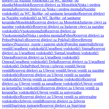
dijelovi za Nazidni vodokotlići za WC školjke, od
plastike
Monoblok
Rezervni dijelovi za Monoblok
Niska i srednja
montaža
Rezervni dijelovi za Niska i srednja montaža
Nazidni
vodokotlići za WC školjke, od sanitarne keramike
Rezervni dijelovi
za Nazidni vodokotlići za WC školjke, od sanitarne
keramike
Monoblok
Rezervni dijelovi za Monoblok
Isplavne cijevi za
nazidne vodokotliće
Rezervni dijelovi za Isplavne cijevi za nazidne
vodokotliće
Visokomontažni
Rezervni dijelovi za
Visokomontažni
Niska i srednja montaža
Pribor
Rezervni dijelovi za
Pribor
Priključci
Rezervni dijelovi za Priključci
Brtve
Brtveni
naglavci
Nazuvice, rozete i zastojni ulošci
Potrošni materijal
Izljevni
ventili
Ugradbeni vodokotlići
Ugradbeni vodokotlići Sigma
Rezervni
dijelovi za Ugradbeni vodokotlići Sigma
Ugradbeni vodokotlići
Omega
Rezervni dijelovi za Ugradbeni vodokotlići
Omega
Ugradbeni vodokotlići Delta
Rezervni dijelovi za Ugradbeni
vodokotlići Delta
Pribor
Uljevni i izljevni ventili
Uljevni
ventili
Rezervni dijelovi za Uljevni ventili
Uljevni ventili za nazidne
vodokotliće
Rezervni dijelovi za Uljevni ventili za nazidne
vodokotliće
Uljevni ventili za ugradbene vodokotliće
Rezervni
dijelovi za Uljevni ventili za ugradbene vodokotliće
Uljevni ventili
za keramičke vodokotliće
Rezervni dijelovi za Uljevni ventili za
keramičke vodokotliće
Uljevni ventili za univerzalne
vodokotlice
Rezervni dijelovi za Uljevni ventili za univerzalne
vodokotlice
Izljevni ventili
Rezervni dijelovi za Izljevni
ventili
Start/stop ispiranje
Rezervni dijelovi za Start/stop