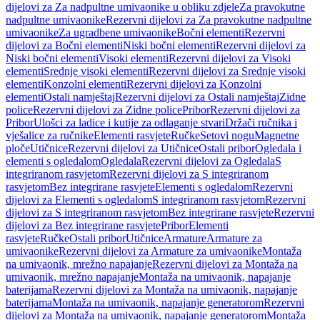
dijelovi za Za nadpultne umivaonike u obliku zdjele
Za pravokutne
nadpultne umivaonike
Rezervni dijelovi za Za pravokutne nadpultne
umivaonike
Za ugradbene umivaonike
Bočni elementi
Rezervni
dijelovi za Bočni elementi
Niski bočni elementi
Rezervni dijelovi za
Niski bočni elementi
Visoki elementi
Rezervni dijelovi za Visoki
elementi
Srednje visoki elementi
Rezervni dijelovi za Srednje visoki
elementi
Konzolni elementi
Rezervni dijelovi za Konzolni
elementi
Ostali namještaj
Rezervni dijelovi za Ostali namještaj
Zidne
police
Rezervni dijelovi za Zidne police
Pribor
Rezervni dijelovi za
Pribor
Ulošci za ladice i kutije za odlaganje stvari
Držači ručnika i
vješalice za ručnike
Elementi rasvjete
Ručke
Setovi nogu
Magnetne
ploče
Utičnice
Rezervni dijelovi za Utičnice
Ostali pribor
Ogledala i
elementi s ogledalom
Ogledala
Rezervni dijelovi za Ogledala
S
integriranom rasvjetom
Rezervni dijelovi za S integriranom
rasvjetom
Bez integrirane rasvjete
Elementi s ogledalom
Rezervni
dijelovi za Elementi s ogledalom
S integriranom rasvjetom
Rezervni
dijelovi za S integriranom rasvjetom
Bez integrirane rasvjete
Rezervni
dijelovi za Bez integrirane rasvjete
Pribor
Elementi
rasvjete
Ručke
Ostali pribor
Utičnice
Armature
Armature za
umivaonike
Rezervni dijelovi za Armature za umivaonike
Montaža
na umivaonik, mrežno napajanje
Rezervni dijelovi za Montaža na
umivaonik, mrežno napajanje
Montaža na umivaonik, napajanje
baterijama
Rezervni dijelovi za Montaža na umivaonik, napajanje
baterijama
Montaža na umivaonik, napajanje generatorom
Rezervni
dijelovi za Montaža na umivaonik, napajanje generatorom
Montaža