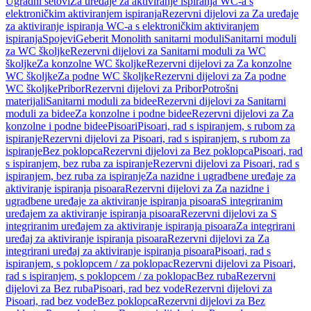
Ugradni setovi
Za uređaje za aktiviranje ispiranja WC-a s
elektroničkim aktiviranjem ispiranja
Rezervni dijelovi za Za uređaje
za aktiviranje ispiranja WC-a s elektroničkim aktiviranjem
ispiranja
Spojevi
Geberit Monolith sanitarni moduli
Sanitarni moduli
za WC školjke
Rezervni dijelovi za Sanitarni moduli za WC
školjke
Za konzolne WC školjke
Rezervni dijelovi za Za konzolne
WC školjke
Za podne WC školjke
Rezervni dijelovi za Za podne
WC školjke
Pribor
Rezervni dijelovi za Pribor
Potrošni
materijali
Sanitarni moduli za bidee
Rezervni dijelovi za Sanitarni
moduli za bidee
Za konzolne i podne bidee
Rezervni dijelovi za Za
konzolne i podne bidee
Pisoari
Pisoari, rad s ispiranjem, s rubom za
ispiranje
Rezervni dijelovi za Pisoari, rad s ispiranjem, s rubom za
ispiranje
Bez poklopca
Rezervni dijelovi za Bez poklopca
Pisoari, rad
s ispiranjem, bez ruba za ispiranje
Rezervni dijelovi za Pisoari, rad s
ispiranjem, bez ruba za ispiranje
Za nazidne i ugradbene uređaje za
aktiviranje ispiranja pisoara
Rezervni dijelovi za Za nazidne i
ugradbene uređaje za aktiviranje ispiranja pisoara
S integriranim
uređajem za aktiviranje ispiranja pisoara
Rezervni dijelovi za S
integriranim uređajem za aktiviranje ispiranja pisoara
Za integrirani
uređaj za aktiviranje ispiranja pisoara
Rezervni dijelovi za Za
integrirani uređaj za aktiviranje ispiranja pisoara
Pisoari, rad s
ispiranjem, s poklopcem / za poklopac
Rezervni dijelovi za Pisoari,
rad s ispiranjem, s poklopcem / za poklopac
Bez ruba
Rezervni
dijelovi za Bez ruba
Pisoari, rad bez vode
Rezervni dijelovi za
Pisoari, rad bez vode
Bez poklopca
Rezervni dijelovi za Bez