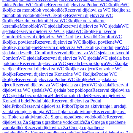
bidea
Podne WC školjke
Rezervni dijelovi za Podne WC školjke
WC
školjke za monoblok vodokotliće
Rezervni dijelovi za WC školjke za
monoblok vodokotliće
WC školjke
Rezervni dijelovi za WC
školjke
Nazidni vodokotlići za WC školjke od sanitarne
keramike
Monoblok
WC sjedala
Rezervni dijelovi za WC sjedala
WC
sjedala
Rezervni dijelovi za WC sjedala
WC školjke u izvedbi
Comfort
Rezervni dijelovi za WC školjke u izvedbi Comfort
WC
školjke, povišene
Rezervni dijelovi za WC školjke, povišene
WC
školjke, produljene
Rezervni dijelovi za WC školjke, produljene
WC
sjedala u izvedbi Comfort
Rezervni dijelovi za WC sjedala u izvedbi
Comfort
WC sjedala
Rezervni dijelovi za WC sjedala
WC sjedala bez
poklopca
Rezervni dijelovi za WC sjedala bez poklopca
WC školjke
za djecu
Rezervni dijelovi za WC školjke za djecu
Konzolne WC
školjke
Rezervni dijelovi za Konzolne WC školjke
Podne WC
školjke
Rezervni dijelovi za Podne WC školjke
WC sjedala za
djecu
Rezervni dijelovi za WC sjedala za djecu
WC sjedala
Rezervni
dijelovi za WC sjedala
WC sjedala bez poklopca
Rezervni dijelovi za
WC sjedala bez poklopca
Bidei
Konzolni bidei
Rezervni dijelovi za
Konzolni bidei
Podni bidei
Rezervni dijelovi za Podni
bidei
Pribor
Rezervni dijelovi za Pribor
Tipke za aktiviranje i uređaji
za aktiviranje ispiranja WC-a
Tipke za aktiviranje
Rezervni dijelovi
za Tipke za aktiviranje
Za Sigma ugradbene vodokotliće
Rezervni
dijelovi za Za Sigma ugradbene vodokotliće
Za Omega ugradbene
vodokotliće
Rezervni dijelovi za Za Omega ugradbene
vodokotliće
Za Kappa ugradbene vodokotliće
Rezervni dijelovi za Za