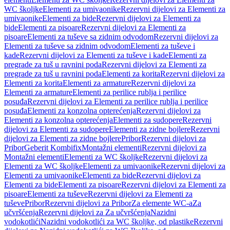
WC školjke
Elementi za umivaonike
Rezervni dijelovi za Elementi za
umivaonike
Elementi za bide
Rezervni dijelovi za Elementi za
bide
Elementi za pisoare
Rezervni dijelovi za Elementi za
pisoare
Elementi za tuševe sa zidnim odvodom
Rezervni dijelovi za
Elementi za tuševe sa zidnim odvodom
Elementi za tuševe i
kade
Rezervni dijelovi za Elementi za tuševe i kade
Elementi za
pregrade za tuš u ravnini poda
Rezervni dijelovi za Elementi za
pregrade za tuš u ravnini poda
Elementi za korita
Rezervni dijelovi za
Elementi za korita
Elementi za armature
Rezervni dijelovi za
Elementi za armature
Elementi za perilice rublja i perilice
posuđa
Rezervni dijelovi za Elementi za perilice rublja i perilice
posuđa
Elementi za konzolna opterećenja
Rezervni dijelovi za
Elementi za konzolna opterećenja
Elementi za sudopere
Rezervni
dijelovi za Elementi za sudopere
Elementi za zidne bojlere
Rezervni
dijelovi za Elementi za zidne bojlere
Pribor
Rezervni dijelovi za
Pribor
Geberit Kombifix
Montažni elementi
Rezervni dijelovi za
Montažni elementi
Elementi za WC školjke
Rezervni dijelovi za
Elementi za WC školjke
Elementi za umivaonike
Rezervni dijelovi za
Elementi za umivaonike
Elementi za bide
Rezervni dijelovi za
Elementi za bide
Elementi za pisoare
Rezervni dijelovi za Elementi za
pisoare
Elementi za tuševe
Rezervni dijelovi za Elementi za
tuševe
Pribor
Rezervni dijelovi za Pribor
Za elemente WC-a
Za
učvršćenja
Rezervni dijelovi za Za učvršćenja
Nazidni
vodokotlići
Nazidni vodokotlići za WC školjke, od plastike
Rezervni