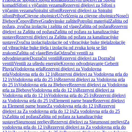
komadi
Sifoni s vijčanim vezama
Rezervni dijelovi za Sifoni s
vijčanim vezama
Spiralni sifoni
Rezervni dijelovi za Spiralni
sifoni
Pribor
Cijevne obujmice
Učvršćenja za cijevne obujmice
Noseći
žljebovi
Čepovi
Brtve
Građevinske zaštite
Potrošni materijal
Zaštita od
požara, zvučna izolacija i zaštita od vlage
Zaštita od požara
Rezervni
dijelovi za Zaštita od požara
Zaštita od požara za kanalizacijske
sustave
Rezervni dijelovi za Zaštita od požara za kanalizacijske
sustave
Zvučna izolacija
Izolacije od vibracijske buke tijela
Izolacije
od vibracijske buke tijela i izolacija od zvuka koja se širi
zrakom
Zaštita od vlage
Brtvila
Odzračni ventili za
odvodnjavanje
Dozračni ventili
Rezervni dijelovi za Dozračni
ventili
Ventili za uštedu energije
Krovno odvodnjavanje Geberit
Pluvia
Vodolovna grla
Rezervni dijelovi za Vodolovna
grla
Vodolovna grla do 12 l/s
Rezervni dijelovi za Vodolovna grla do
12 l/s
Vodolovna grla do 25 l/s
Rezervni dijelovi za Vodolovna grla
do 25 l/s
Vodolovna grla za žljebove
Rezervni dijelovi za Vodolovna
grla za žljebove
Vodolovna grla do 12 l/s
Rezervni dijelovi za
Vodolovna grla do 12 l/s
Vodolovna grla do 25 l/s
Rezervni dijelovi
za Vodolovna grla do 25 l/s
Elementi parne brane
Rezervni dijelovi
za Elementi parne brane
Za vodolovna grla do 12 l/s
Rezervni
dijelovi za Za vodolovna grla do 12 l/s
Za vodolovna grla do 25
l/s
Zaštita od požara
Zaštita od požara za kanalizacijske
sustave
Sigurnosni preljevi
Rezervni dijelovi za Sigurnosni preljevi
Za
vodolovna grla do 12 l/s
Rezervni dijelovi za Za vodolovna grla do