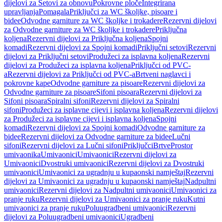
dijelovi za Setovi za obnovu
Pokrovne ploče
Integrirana
upravljanja
Pomagala
Priključci za WC školjke, pisoare i
bidee
Odvodne garniture za WC školjke i trokadere
Rezervni dijelovi
za Odvodne garniture za WC školjke i trokadere
Priključna
koljena
Rezervni dijelovi za Priključna koljena
Spojni
komadi
Rezervni dijelovi za Spojni komadi
Priključni setovi
Rezervni
dijelovi za Priključni setovi
Produžeci za isplavna koljena
Rezervni
dijelovi za Produžeci za isplavna koljena
Priključci od PVC-
a
Rezervni dijelovi za Priključci od PVC-a
Brtveni naglavci i
pokrovne kape
Odvodne garniture za pisoare
Rezervni dijelovi za
Odvodne garniture za pisoare
Sifoni pisoara
Rezervni dijelovi za
Sifoni pisoara
Spiralni sifoni
Rezervni dijelovi za Spiralni
sifoni
Produžeci za isplavne cijevi i isplavna koljena
Rezervni dijelovi
za Produžeci za isplavne cijevi i isplavna koljena
Spojni
komadi
Rezervni dijelovi za Spojni komadi
Odvodne garniture za
bidee
Rezervni dijelovi za Odvodne garniture za bidee
Lučni
sifoni
Rezervni dijelovi za Lučni sifoni
Priključci
Brtve
Prostor
umivaonika
Umivaonici
Umivaonici
Rezervni dijelovi za
Umivaonici
Dvostruki umivaonici
Rezervni dijelovi za Dvostruki
umivaonici
Umivaonici za ugradnju u kupaonski namještaj
Rezervni
dijelovi za Umivaonici za ugradnju u kupaonski namještaj
Nadpultni
umivaonici
Rezervni dijelovi za Nadpultni umivaonici
Umivaonici za
pranje ruku
Rezervni dijelovi za Umivaonici za pranje ruku
Kutni
umivaonici za pranje ruku
Poluugradbeni umivaonici
Rezervni
dijelovi za Poluugradbeni umivaonici
Ugradbeni