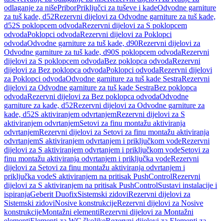
odlaganje za niše
Pribor
Priključci za tuševe i kade
Odvodne garniture
za tuš kade, d52
Rezervni dijelovi za Odvodne garniture za tuš kade,
d52
S poklopcem odvoda
Rezervni dijelovi za S poklopcem
odvoda
Poklopci odvoda
Rezervni dijelovi za Poklopci
odvoda
Odvodne garniture za tuš kade, d90
Rezervni dijelovi za
Odvodne garniture za tuš kade, d90
S poklopcem odvoda
Rezervni
dijelovi za S poklopcem odvoda
Bez poklopca odvoda
Rezervni
dijelovi za Bez poklopca odvoda
Poklopci odvoda
Rezervni dijelovi
za Poklopci odvoda
Odvodne garniture za tuš kade Sestra
Rezervni
dijelovi za Odvodne garniture za tuš kade Sestra
Bez poklopca
odvoda
Rezervni dijelovi za Bez poklopca odvoda
Odvodne
garniture za kade, d52
Rezervni dijelovi za Odvodne garniture za
kade, d52
S aktiviranjem odvrtanjem
Rezervni dijelovi za S
aktiviranjem odvrtanjem
Setovi za finu montažu aktiviranja
odvrtanjem
Rezervni dijelovi za Setovi za finu montažu aktiviranja
odvrtanjem
S aktiviranjem odvrtanjem i priključkom vode
Rezervni
dijelovi za S aktiviranjem odvrtanjem i priključkom vode
Setovi za
finu montažu aktiviranja odvrtanjem i priključka vode
Rezervni
dijelovi za Setovi za finu montažu aktiviranja odvrtanjem i
priključka vode
S aktiviranjem na pritisak PushControl
Rezervni
dijelovi za S aktiviranjem na pritisak PushControl
Sustavi instalacije i
ispiranja
Geberit Duofix
Sistemski zidovi
Rezervni dijelovi za
Sistemski zidovi
Nosive konstrukcije
Rezervni dijelovi za Nosive
konstrukcije
Montažni elementi
Rezervni dijelovi za Montažni
elementi
Elementi za WC školjke
Rezervni dijelovi za Elementi za