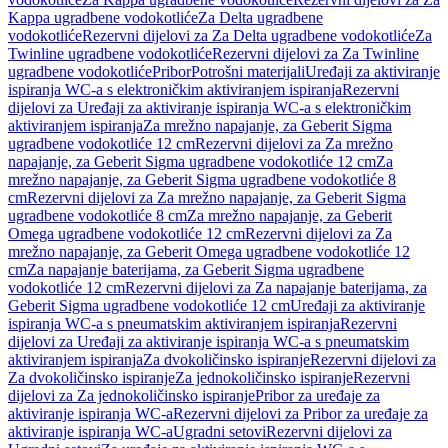
Kappa ugradbene vodokotliće
Za Delta ugradbene
vodokotliće
Rezervni dijelovi za Za Delta ugradbene vodokotliće
Za
Twinline ugradbene vodokotliće
Rezervni dijelovi za Za Twinline
ugradbene vodokotliće
Pribor
Potrošni materijali
Uređaji za aktiviranje
ispiranja WC-a s elektroničkim aktiviranjem ispiranja
Rezervni
dijelovi za Uređaji za aktiviranje ispiranja WC-a s elektroničkim
aktiviranjem ispiranja
Za mrežno napajanje, za Geberit Sigma
ugradbene vodokotliće 12 cm
Rezervni dijelovi za Za mrežno
napajanje, za Geberit Sigma ugradbene vodokotliće 12 cm
Za
mrežno napajanje, za Geberit Sigma ugradbene vodokotliće 8
cm
Rezervni dijelovi za Za mrežno napajanje, za Geberit Sigma
ugradbene vodokotliće 8 cm
Za mrežno napajanje, za Geberit
Omega ugradbene vodokotliće 12 cm
Rezervni dijelovi za Za
mrežno napajanje, za Geberit Omega ugradbene vodokotliće 12
cm
Za napajanje baterijama, za Geberit Sigma ugradbene
vodokotliće 12 cm
Rezervni dijelovi za Za napajanje baterijama, za
Geberit Sigma ugradbene vodokotliće 12 cm
Uređaji za aktiviranje
ispiranja WC-a s pneumatskim aktiviranjem ispiranja
Rezervni
dijelovi za Uređaji za aktiviranje ispiranja WC-a s pneumatskim
aktiviranjem ispiranja
Za dvokoličinsko ispiranje
Rezervni dijelovi za
Za dvokoličinsko ispiranje
Za jednokoličinsko ispiranje
Rezervni
dijelovi za Za jednokoličinsko ispiranje
Pribor za uređaje za
aktiviranje ispiranja WC-a
Rezervni dijelovi za Pribor za uređaje za
aktiviranje ispiranja WC-a
Ugradni setovi
Rezervni dijelovi za