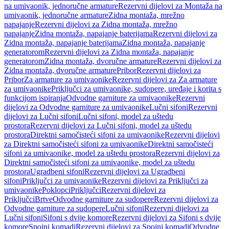
na umivaonik, jednoručne armature
Rezervni dijelovi za Montaža na
umivaonik, jednoručne armature
Zidna montaža, mrežno
napajanje
Rezervni dijelovi za Zidna montaža, mrežno
napajanje
Zidna montaža, napajanje baterijama
Rezervni dijelovi za
Zidna montaža, napajanje baterijama
Zidna montaža, napajanje
generatorom
Rezervni dijelovi za Zidna montaža, napajanje
generatorom
Zidna montaža, dvoručne armature
Rezervni dijelovi za
Zidna montaža, dvoručne armature
Pribor
Rezervni dijelovi za
Pribor
Za armature za umivaonike
Rezervni dijelovi za Za armature
za umivaonike
Priključci za umivaonike, sudopere, uređaje i korita s
funkcijom ispiranja
Odvodne garniture za umivaonike
Rezervni
dijelovi za Odvodne garniture za umivaonike
Lučni sifoni
Rezervni
dijelovi za Lučni sifoni
Lučni sifoni, model za uštedu
prostora
Rezervni dijelovi za Lučni sifoni, model za uštedu
prostora
Direktni samočisteći sifoni za umivaonike
Rezervni dijelovi
za Direktni samočisteći sifoni za umivaonike
Direktni samočisteći
sifoni za umivaonike, model za uštedu prostora
Rezervni dijelovi za
Direktni samočisteći sifoni za umivaonike, model za uštedu
prostora
Ugradbeni sifoni
Rezervni dijelovi za Ugradbeni
sifoni
Priključci za umivaonike
Rezervni dijelovi za Priključci za
umivaonike
Poklopci
Priključci
Rezervni dijelovi za
Priključci
Brtve
Odvodne garniture za sudopere
Rezervni dijelovi za
Odvodne garniture za sudopere
Lučni sifoni
Rezervni dijelovi za
Lučni sifoni
Sifoni s dvije komore
Rezervni dijelovi za Sifoni s dvije
komore
Spojni komadi
Rezervni dijelovi za Spojni komadi
Odvodne