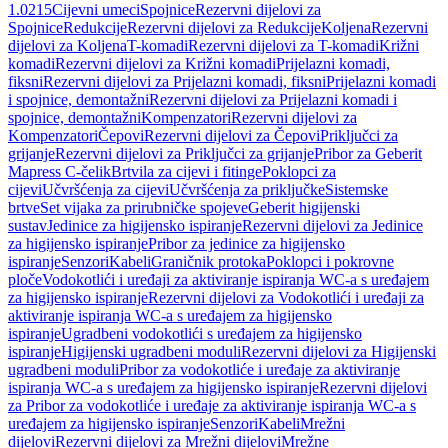
1.0215
Cijevni umeci
Spojnice
Rezervni dijelovi za
Spojnice
Redukcije
Rezervni dijelovi za Redukcije
Koljena
Rezervni
dijelovi za Koljena
T-komadi
Rezervni dijelovi za T-komadi
Križni
komadi
Rezervni dijelovi za Križni komadi
Prijelazni komadi,
fiksni
Rezervni dijelovi za Prijelazni komadi, fiksni
Prijelazni komadi
i spojnice, demontažni
Rezervni dijelovi za Prijelazni komadi i
spojnice, demontažni
Kompenzatori
Rezervni dijelovi za
Kompenzatori
Čepovi
Rezervni dijelovi za Čepovi
Priključci za
grijanje
Rezervni dijelovi za Priključci za grijanje
Pribor za Geberit
Mapress C-čelik
Brtvila za cijevi i fitinge
Poklopci za
cijevi
Učvršćenja za cijevi
Učvršćenja za priključke
Sistemske
brtve
Set vijaka za prirubničke spojeve
Geberit higijenski
sustav
Jedinice za higijensko ispiranje
Rezervni dijelovi za Jedinice
za higijensko ispiranje
Pribor za jedinice za higijensko
ispiranje
Senzori
Kabeli
Graničnik protoka
Poklopci i pokrovne
ploče
Vodokotlići i uređaji za aktiviranje ispiranja WC-a s uređajem
za higijensko ispiranje
Rezervni dijelovi za Vodokotlići i uređaji za
aktiviranje ispiranja WC-a s uređajem za higijensko
ispiranje
Ugradbeni vodokotlići s uređajem za higijensko
ispiranje
Higijenski ugradbeni moduli
Rezervni dijelovi za Higijenski
ugradbeni moduli
Pribor za vodokotliće i uređaje za aktiviranje
ispiranja WC-a s uređajem za higijensko ispiranje
Rezervni dijelovi
za Pribor za vodokotliće i uređaje za aktiviranje ispiranja WC-a s
uređajem za higijensko ispiranje
Senzori
Kabeli
Mrežni
dijelovi
Rezervni dijelovi za Mrežni dijelovi
Mrežne