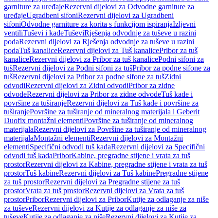
garniture za uređaje
Rezervni dijelovi za Odvodne garniture za
uređaje
Ugradbeni sifoni
Rezervni dijelovi za Ugradbeni
sifoni
Odvodne garniture za korita s funkcijom ispiranja
Izljevni
ventili
Tuševi i kade
Tuševi
Rješenja odvodnje za tuševe u razini
poda
Rezervni dijelovi za Rješenja odvodnje za tuševe u razini
poda
Tuš kanalice
Rezervni dijelovi za Tuš kanalice
Pribor za tuš
kanalice
Rezervni dijelovi za Pribor za tuš kanalice
Podni sifoni za
tuš
Rezervni dijelovi za Podni sifoni za tuš
Pribor za podne sifone za
tuš
Rezervni dijelovi za Pribor za podne sifone za tuš
Zidni
odvodi
Rezervni dijelovi za Zidni odvodi
Pribor za zidne
odvode
Rezervni dijelovi za Pribor za zidne odvode
Tuš kade i
površine za tuširanje
Rezervni dijelovi za Tuš kade i površine za
tuširanje
Površine za tuširanje od mineralnog materijala i Geberit
Duofix montažni elementi
Površine za tuširanje od mineralnog
materijala
Rezervni dijelovi za Površine za tuširanje od mineralnog
materijala
Montažni elementi
Rezervni dijelovi za Montažni
elementi
Specifični odvodi tuš kada
Rezervni dijelovi za Specifični
odvodi tuš kada
Pribor
Kabine, pregradne stijene i vrata za tuš
prostor
Rezervni dijelovi za Kabine, pregradne stijene i vrata za tuš
prostor
Tuš kabine
Rezervni dijelovi za Tuš kabine
Pregradne stijene
za tuš prostor
Rezervni dijelovi za Pregradne stijene za tuš
prostor
Vrata za tuš prostor
Rezervni dijelovi za Vrata za tuš
prostor
Pribor
Rezervni dijelovi za Pribor
Kutije za odlaganje za niše
za tuševe
Rezervni dijelovi za Kutije za odlaganje za niše za
tuševe
Kutije za odlaganje za niše
Rezervni dijelovi za Kutije za