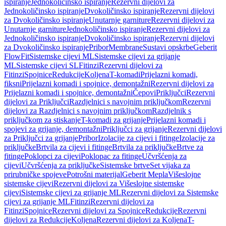
ispiranje
Jednokoličinsko ispiranje
Rezervni dijelovi za
Jednokoličinsko ispiranje
Dvokoličinsko ispiranje
Rezervni dijelovi
za Dvokoličinsko ispiranje
Unutarnje garniture
Rezervni dijelovi za
Unutarnje garniture
Jednokoličinsko ispiranje
Rezervni dijelovi za
Jednokoličinsko ispiranje
Dvokoličinsko ispiranje
Rezervni dijelovi
za Dvokoličinsko ispiranje
Pribor
Membrane
Sustavi opskrbe
Geberit
FlowFit
Sistemske cijevi ML
Sistemske cijevi za grijanje
ML
Sistemske cijevi SL
Fitinzi
Rezervni dijelovi za
Fitinzi
Spojnice
Redukcije
Koljena
T-komadi
Prijelazni komadi,
fiksni
Prijelazni komadi i spojnice, demontažni
Rezervni dijelovi za
Prijelazni komadi i spojnice, demontažni
Čepovi
Priključci
Rezervni
dijelovi za Priključci
Razdjelnici s navojnim priključkom
Rezervni
dijelovi za Razdjelnici s navojnim priključkom
Razdjelnik s
priključkom za stiskanje
T-komadi za grijanje
Prijelazni komadi i
spojevi za grijanje, demontažni
Priključci za grijanje
Rezervni dijelovi
za Priključci za grijanje
Pribor
Izolacije za cijevi i fitinge
Izolacije za
priključke
Brtvila za cijevi i fitinge
Brtvila za priključke
Brtve za
fitinge
Poklopci za cijevi
Poklopac za fitinge
Učvršćenja za
cijevi
Učvršćenja za priključke
Sistemske brtve
Set vijaka za
prirubničke spojeve
Potrošni materijal
Geberit Mepla
Višeslojne
sistemske cijevi
Rezervni dijelovi za Višeslojne sistemske
cijevi
Sistemske cijevi za grijanje ML
Rezervni dijelovi za Sistemske
cijevi za grijanje ML
Fitinzi
Rezervni dijelovi za
Fitinzi
Spojnice
Rezervni dijelovi za Spojnice
Redukcije
Rezervni
dijelovi za Redukcije
Koljena
Rezervni dijelovi za Koljena
T-