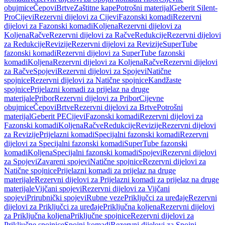
obujmice
Čepovi
Brtve
Zaštitne kape
Potrošni materijal
Geberit Silent-
Pro
Cijevi
Rezervni dijelovi za Cijevi
Fazonski komadi
Rezervni
dijelovi za Fazonski komadi
Koljena
Rezervni dijelovi za
Koljena
Račve
Rezervni dijelovi za Račve
Redukcije
Rezervni dijelovi
za Redukcije
Revizije
Rezervni dijelovi za Revizije
SuperTube
fazonski komadi
Rezervni dijelovi za SuperTube fazonski
komadi
Koljena
Rezervni dijelovi za Koljena
Račve
Rezervni dijelovi
za Račve
Spojevi
Rezervni dijelovi za Spojevi
Natične
spojnice
Rezervni dijelovi za Natične spojnice
Kandžaste
spojnice
Prijelazni komadi za prijelaz na druge
materijale
Pribor
Rezervni dijelovi za Pribor
Cijevne
obujmice
Čepovi
Brtve
Rezervni dijelovi za Brtve
Potrošni
materijal
Geberit PE
Cijevi
Fazonski komadi
Rezervni dijelovi za
Fazonski komadi
Koljena
Račve
Redukcije
Revizije
Rezervni dijelovi
za Revizije
Prijelazni komadi
Specijalni fazonski komadi
Rezervni
dijelovi za Specijalni fazonski komadi
SuperTube fazonski
komadi
Koljena
Specijalni fazonski komadi
Spojevi
Rezervni dijelovi
za Spojevi
Zavareni spojevi
Natične spojnice
Rezervni dijelovi za
Natične spojnice
Prijelazni komadi za prijelaz na druge
materijale
Rezervni dijelovi za Prijelazni komadi za prijelaz na druge
materijale
Vijčani spojevi
Rezervni dijelovi za Vijčani
spojevi
Prirubnički spojevi
Rubne veze
Priključci za uređaje
Rezervni
dijelovi za Priključci za uređaje
Priključna koljena
Rezervni dijelovi
za Priključna koljena
Priključne spojnice
Rezervni dijelovi za
Priključne spojnice
Spojni komadi
Rezervni dijelovi za Spojni