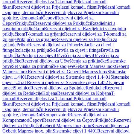
komadi
Rezervni dijelovi za T-komadi
Prijelazni komadi,
fiksni
Rezervni dijelovi za Prijelazni komadi, fiksni
Prijelazni komadi
i spojnice, demontažni
Rezervni dijelovi za Prijelazni komadi i
spojnice, demontažni
Čepovi
Rezervni dijelovi za
Čepovi
Priključci
Rezervni dijelovi za Priključci
Razdjelnici s
navojnim priključkom
Rezervni dijelovi za Razdjelnici s navojnim
priključkom
T-komadi za grijanje
Rezervni dijelovi za T-komadi za
grijanje
Priključci za grijanje
Rezervni dijelovi za Priključci za
grijanje
Pribor
Rezervni dijelovi za Pribor
Izolacije za cijevi i
fitinge
Izolacije za priključke
Brtvila za cijevi i fitinge
Brtvila za
priključke
Poklopci za cijevi
Učvršćenja za cijevi
Učvršćenja za
priključke
Rezervni dijelovi za Učvršćenja za priključke
Sistemske
brtve
Set vijaka za prirubničke spojeve
Geberit Mapress inox
Geberit
Mapress inox
Rezervni dijelovi za Geberit Mapress inox
Sistemske
cijevi 1.4401
Rezervni dijelovi za Sistemske cijevi 1.4401
Sistemske
cijevi 1.4521
Rezervni dijelovi za Sistemske cijevi 1.4521
Cijevni
umeci
Spojnice
Rezervni dijelovi za Spojnice
Redukcije
Rezervni
dijelovi za Redukcije
Koljena
Rezervni dijelovi za Koljena
T-
komadi
Rezervni dijelovi za T-komadi
Prijelazni komadi,
fiksni
Rezervni dijelovi za Prijelazni komadi, fiksni
Prijelazni komadi
i spojnice, demontažni
Rezervni dijelovi za Prijelazni komadi i
spojnice, demontažni
Kompenzatori
Rezervni dijelovi za
Kompenzatori
Čepovi
Rezervni dijelovi za Čepovi
Priključci
Rezervni
dijelovi za Priključci
Geberit Mapress inox, plin
Rezervni dijelovi za
Geberit Mapress inox, plin
Sistemske cijevi 1.4401
Rezervni dijelovi