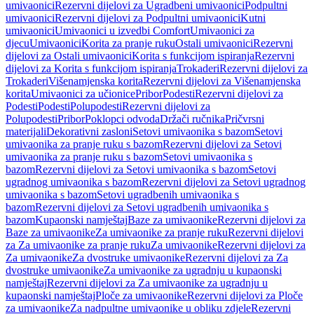
umivaonici
Rezervni dijelovi za Ugradbeni umivaonici
Podpultni
umivaonici
Rezervni dijelovi za Podpultni umivaonici
Kutni
umivaonici
Umivaonici u izvedbi Comfort
Umivaonici za
djecu
Umivaonici
Korita za pranje ruku
Ostali umivaonici
Rezervni
dijelovi za Ostali umivaonici
Korita s funkcijom ispiranja
Rezervni
dijelovi za Korita s funkcijom ispiranja
Trokaderi
Rezervni dijelovi za
Trokaderi
Višenamjenska korita
Rezervni dijelovi za Višenamjenska
korita
Umivaonici za učionice
Pribor
Podesti
Rezervni dijelovi za
Podesti
Podesti
Polupodesti
Rezervni dijelovi za
Polupodesti
Pribor
Poklopci odvoda
Držači ručnika
Pričvrsni
materijali
Dekorativni zasloni
Setovi umivaonika s bazom
Setovi
umivaonika za pranje ruku s bazom
Rezervni dijelovi za Setovi
umivaonika za pranje ruku s bazom
Setovi umivaonika s
bazom
Rezervni dijelovi za Setovi umivaonika s bazom
Setovi
ugradnog umivaonika s bazom
Rezervni dijelovi za Setovi ugradnog
umivaonika s bazom
Setovi ugradbenih umivaonika s
bazom
Rezervni dijelovi za Setovi ugradbenih umivaonika s
bazom
Kupaonski namještaj
Baze za umivaonike
Rezervni dijelovi za
Baze za umivaonike
Za umivaonike za pranje ruku
Rezervni dijelovi
za Za umivaonike za pranje ruku
Za umivaonike
Rezervni dijelovi za
Za umivaonike
Za dvostruke umivaonike
Rezervni dijelovi za Za
dvostruke umivaonike
Za umivaonike za ugradnju u kupaonski
namještaj
Rezervni dijelovi za Za umivaonike za ugradnju u
kupaonski namještaj
Ploče za umivaonike
Rezervni dijelovi za Ploče
za umivaonike
Za nadpultne umivaonike u obliku zdjele
Rezervni