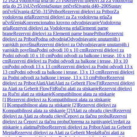
12 l/s
Za vodolovna grla do 25 l/s
Rezervni dijelovi za Za vodolovna
grla do 25 l/s
Učvršćenja
Sustav pričvršćivanja d40–200
Sustav
pričvršćivanja d250–315
Pribor
Rezervni dijelovi za Pribor
Za
vodolovna grla
Rezervni dijelovi za Za vodolovna grla
Za
učvršćenja
Konvencionalno krovno odvodnjavanje
Vodolovna
grla
Rezervni dijelovi za Vodolovna grla
Elementi parne
brane
Rezervni dijelovi za Elementi parne brane
Pribor
Rezervni
dijelovi za Pribor
Podna odvodnja
Odvodnjavanje unutarnjih i
vanjskih površina
Rezervni dijelovi za Odvodnjavanje unutarnjih i
vanjskih površina
Podni odvodi 10 x 10 cm
Rezervni dijelovi za
Podni odvodi 10 x 10 cm
Podni odvodi za balkone i terase, 10 x 10
cm
Rezervni dijelovi za Podni odvodi za balkone i terase, 10 x 10
cm
Podni odvodi 13 x 13 cm
Rezervni dijelovi za Podni odvodi 13 x
13 cm
Podni odvodi za balkone i terase, 13 x 13 cm
Rezervni dijelovi
za Podni odvodi za balkone i terase, 13 x 13 cm
Pribor
Rezervni
dijelovi za Pribor
Alati
Alati
Alati za Geberit FlowFit
Rezervni dijelovi
za Alati za Geberit FlowFit
Ručni alati za stiskanje
Rezervni dijelovi
za Ručni alati za stiskanje
Kompatibilnost alata za stiskanje
[1]
Rezervni dijelovi za Kompatibilnost alata za stiskanje
[1]
Kompatibilnost alata za stiskanje [2]
Rezervni dijelovi za
Kompatibilnost alata za stiskanje [2]
Alati za obradu cijevi
Rezervni
dijelovi za Alati za obradu cijevi
Čepovi za tlačnu probu
Rezervni
dijelovi za Čepovi za tlačnu probu
Oprema za ispitivanje
Uređaji za
stiskanje s alatima
Pribor
Rezervni dijelovi za Pribor
Alati za Geberit
Mepla
Rezervni dijelovi za Alati za Geberit Mepla
Ručni alati za