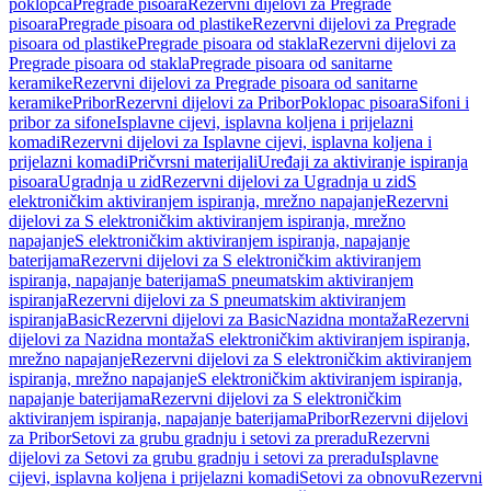
poklopca
Pregrade pisoara
Rezervni dijelovi za Pregrade
pisoara
Pregrade pisoara od plastike
Rezervni dijelovi za Pregrade
pisoara od plastike
Pregrade pisoara od stakla
Rezervni dijelovi za
Pregrade pisoara od stakla
Pregrade pisoara od sanitarne
keramike
Rezervni dijelovi za Pregrade pisoara od sanitarne
keramike
Pribor
Rezervni dijelovi za Pribor
Poklopac pisoara
Sifoni i
pribor za sifone
Isplavne cijevi, isplavna koljena i prijelazni
komadi
Rezervni dijelovi za Isplavne cijevi, isplavna koljena i
prijelazni komadi
Pričvrsni materijali
Uređaji za aktiviranje ispiranja
pisoara
Ugradnja u zid
Rezervni dijelovi za Ugradnja u zid
S
elektroničkim aktiviranjem ispiranja, mrežno napajanje
Rezervni
dijelovi za S elektroničkim aktiviranjem ispiranja, mrežno
napajanje
S elektroničkim aktiviranjem ispiranja, napajanje
baterijama
Rezervni dijelovi za S elektroničkim aktiviranjem
ispiranja, napajanje baterijama
S pneumatskim aktiviranjem
ispiranja
Rezervni dijelovi za S pneumatskim aktiviranjem
ispiranja
Basic
Rezervni dijelovi za Basic
Nazidna montaža
Rezervni
dijelovi za Nazidna montaža
S elektroničkim aktiviranjem ispiranja,
mrežno napajanje
Rezervni dijelovi za S elektroničkim aktiviranjem
ispiranja, mrežno napajanje
S elektroničkim aktiviranjem ispiranja,
napajanje baterijama
Rezervni dijelovi za S elektroničkim
aktiviranjem ispiranja, napajanje baterijama
Pribor
Rezervni dijelovi
za Pribor
Setovi za grubu gradnju i setovi za preradu
Rezervni
dijelovi za Setovi za grubu gradnju i setovi za preradu
Isplavne
cijevi, isplavna koljena i prijelazni komadi
Setovi za obnovu
Rezervni