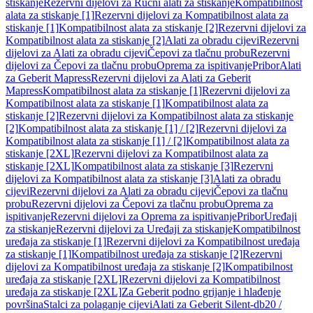
stiskanje
Rezervni dijelovi za Ručni alati za stiskanje
Kompatibilnost
alata za stiskanje [1]
Rezervni dijelovi za Kompatibilnost alata za
stiskanje [1]
Kompatibilnost alata za stiskanje [2]
Rezervni dijelovi za
Kompatibilnost alata za stiskanje [2]
Alati za obradu cijevi
Rezervni
dijelovi za Alati za obradu cijevi
Čepovi za tlačnu probu
Rezervni
dijelovi za Čepovi za tlačnu probu
Oprema za ispitivanje
Pribor
Alati
za Geberit Mapress
Rezervni dijelovi za Alati za Geberit
Mapress
Kompatibilnost alata za stiskanje [1]
Rezervni dijelovi za
Kompatibilnost alata za stiskanje [1]
Kompatibilnost alata za
stiskanje [2]
Rezervni dijelovi za Kompatibilnost alata za stiskanje
[2]
Kompatibilnost alata za stiskanje [1] / [2]
Rezervni dijelovi za
Kompatibilnost alata za stiskanje [1] / [2]
Kompatibilnost alata za
stiskanje [2XL]
Rezervni dijelovi za Kompatibilnost alata za
stiskanje [2XL]
Kompatibilnost alata za stiskanje [3]
Rezervni
dijelovi za Kompatibilnost alata za stiskanje [3]
Alati za obradu
cijevi
Rezervni dijelovi za Alati za obradu cijevi
Čepovi za tlačnu
probu
Rezervni dijelovi za Čepovi za tlačnu probu
Oprema za
ispitivanje
Rezervni dijelovi za Oprema za ispitivanje
Pribor
Uređaji
za stiskanje
Rezervni dijelovi za Uređaji za stiskanje
Kompatibilnost
uređaja za stiskanje [1]
Rezervni dijelovi za Kompatibilnost uređaja
za stiskanje [1]
Kompatibilnost uređaja za stiskanje [2]
Rezervni
dijelovi za Kompatibilnost uređaja za stiskanje [2]
Kompatibilnost
uređaja za stiskanje [2XL]
Rezervni dijelovi za Kompatibilnost
uređaja za stiskanje [2XL]
Za Geberit podno grijanje i hlađenje
površina
Stalci za polaganje cijevi
Alati za Geberit Silent-db20 /