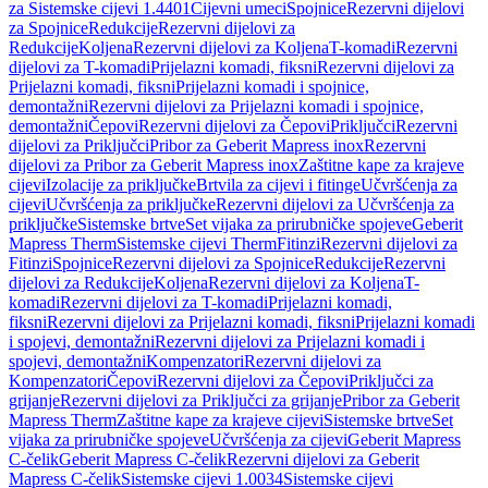
za Sistemske cijevi 1.4401
Cijevni umeci
Spojnice
Rezervni dijelovi
za Spojnice
Redukcije
Rezervni dijelovi za
Redukcije
Koljena
Rezervni dijelovi za Koljena
T-komadi
Rezervni
dijelovi za T-komadi
Prijelazni komadi, fiksni
Rezervni dijelovi za
Prijelazni komadi, fiksni
Prijelazni komadi i spojnice,
demontažni
Rezervni dijelovi za Prijelazni komadi i spojnice,
demontažni
Čepovi
Rezervni dijelovi za Čepovi
Priključci
Rezervni
dijelovi za Priključci
Pribor za Geberit Mapress inox
Rezervni
dijelovi za Pribor za Geberit Mapress inox
Zaštitne kape za krajeve
cijevi
Izolacije za priključke
Brtvila za cijevi i fitinge
Učvršćenja za
cijevi
Učvršćenja za priključke
Rezervni dijelovi za Učvršćenja za
priključke
Sistemske brtve
Set vijaka za prirubničke spojeve
Geberit
Mapress Therm
Sistemske cijevi Therm
Fitinzi
Rezervni dijelovi za
Fitinzi
Spojnice
Rezervni dijelovi za Spojnice
Redukcije
Rezervni
dijelovi za Redukcije
Koljena
Rezervni dijelovi za Koljena
T-
komadi
Rezervni dijelovi za T-komadi
Prijelazni komadi,
fiksni
Rezervni dijelovi za Prijelazni komadi, fiksni
Prijelazni komadi
i spojevi, demontažni
Rezervni dijelovi za Prijelazni komadi i
spojevi, demontažni
Kompenzatori
Rezervni dijelovi za
Kompenzatori
Čepovi
Rezervni dijelovi za Čepovi
Priključci za
grijanje
Rezervni dijelovi za Priključci za grijanje
Pribor za Geberit
Mapress Therm
Zaštitne kape za krajeve cijevi
Sistemske brtve
Set
vijaka za prirubničke spojeve
Učvršćenja za cijevi
Geberit Mapress
C-čelik
Geberit Mapress C-čelik
Rezervni dijelovi za Geberit
Mapress C-čelik
Sistemske cijevi 1.0034
Sistemske cijevi