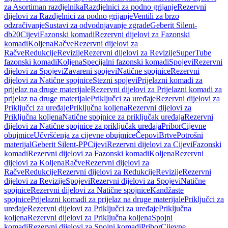
za Asortiman razdjelnika
Razdjelnici za podno grijanje
Rezervni
dijelovi za Razdjelnici za podno grijanje
Ventili za brzo
odzračivanje
Sustavi za odvodnjavanje zgrade
Geberit Silent-
db20
Cijevi
Fazonski komadi
Rezervni dijelovi za Fazonski
komadi
Koljena
Račve
Rezervni dijelovi za
Račve
Redukcije
Revizije
Rezervni dijelovi za Revizije
SuperTube
fazonski komadi
Koljena
Specijalni fazonski komadi
Spojevi
Rezervni
dijelovi za Spojevi
Zavareni spojevi
Natične spojnice
Rezervni
dijelovi za Natične spojnice
Stezni spojevi
Prijelazni komadi za
prijelaz na druge materijale
Rezervni dijelovi za Prijelazni komadi za
prijelaz na druge materijale
Priključci za uređaje
Rezervni dijelovi za
Priključci za uređaje
Priključna koljena
Rezervni dijelovi za
Priključna koljena
Natične spojnice za priključak uređaja
Rezervni
dijelovi za Natične spojnice za priključak uređaja
Pribor
Cijevne
obujmice
Učvršćenja za cijevne obujmice
Čepovi
Brtve
Potrošni
materijal
Geberit Silent-PP
Cijevi
Rezervni dijelovi za Cijevi
Fazonski
komadi
Rezervni dijelovi za Fazonski komadi
Koljena
Rezervni
dijelovi za Koljena
Račve
Rezervni dijelovi za
Račve
Redukcije
Rezervni dijelovi za Redukcije
Revizije
Rezervni
dijelovi za Revizije
Spojevi
Rezervni dijelovi za Spojevi
Natične
spojnice
Rezervni dijelovi za Natične spojnice
Kandžaste
spojnice
Prijelazni komadi za prijelaz na druge materijale
Priključci za
uređaje
Rezervni dijelovi za Priključci za uređaje
Priključna
koljena
Rezervni dijelovi za Priključna koljena
Spojni
komadi
Rezervni dijelovi za Spojni komadi
Pribor
Cijevne