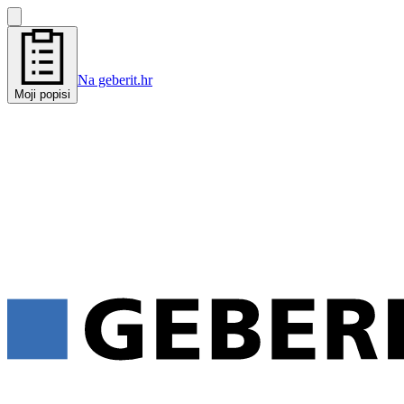
Na geberit.hr
Moji popisi