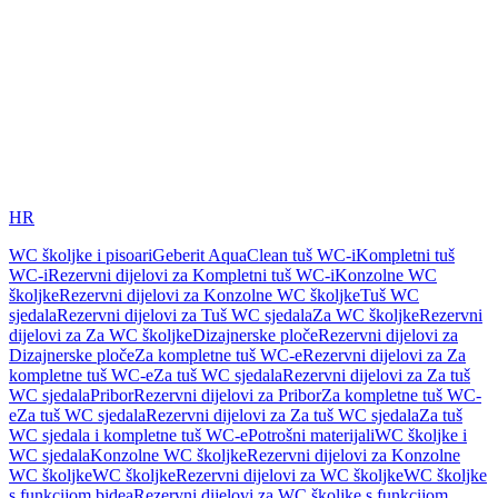
HR
WC školjke i pisoari
Geberit AquaClean tuš WC-i
Kompletni tuš
WC-i
Rezervni dijelovi za Kompletni tuš WC-i
Konzolne WC
školjke
Rezervni dijelovi za Konzolne WC školjke
Tuš WC
sjedala
Rezervni dijelovi za Tuš WC sjedala
Za WC školjke
Rezervni
dijelovi za Za WC školjke
Dizajnerske ploče
Rezervni dijelovi za
Dizajnerske ploče
Za kompletne tuš WC-e
Rezervni dijelovi za Za
kompletne tuš WC-e
Za tuš WC sjedala
Rezervni dijelovi za Za tuš
WC sjedala
Pribor
Rezervni dijelovi za Pribor
Za kompletne tuš WC-
e
Za tuš WC sjedala
Rezervni dijelovi za Za tuš WC sjedala
Za tuš
WC sjedala i kompletne tuš WC-e
Potrošni materijali
WC školjke i
WC sjedala
Konzolne WC školjke
Rezervni dijelovi za Konzolne
WC školjke
WC školjke
Rezervni dijelovi za WC školjke
WC školjke
s funkcijom bidea
Rezervni dijelovi za WC školjke s funkcijom