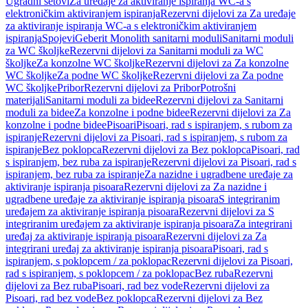
Ugradni setovi
Za uređaje za aktiviranje ispiranja WC-a s
elektroničkim aktiviranjem ispiranja
Rezervni dijelovi za Za uređaje
za aktiviranje ispiranja WC-a s elektroničkim aktiviranjem
ispiranja
Spojevi
Geberit Monolith sanitarni moduli
Sanitarni moduli
za WC školjke
Rezervni dijelovi za Sanitarni moduli za WC
školjke
Za konzolne WC školjke
Rezervni dijelovi za Za konzolne
WC školjke
Za podne WC školjke
Rezervni dijelovi za Za podne
WC školjke
Pribor
Rezervni dijelovi za Pribor
Potrošni
materijali
Sanitarni moduli za bidee
Rezervni dijelovi za Sanitarni
moduli za bidee
Za konzolne i podne bidee
Rezervni dijelovi za Za
konzolne i podne bidee
Pisoari
Pisoari, rad s ispiranjem, s rubom za
ispiranje
Rezervni dijelovi za Pisoari, rad s ispiranjem, s rubom za
ispiranje
Bez poklopca
Rezervni dijelovi za Bez poklopca
Pisoari, rad
s ispiranjem, bez ruba za ispiranje
Rezervni dijelovi za Pisoari, rad s
ispiranjem, bez ruba za ispiranje
Za nazidne i ugradbene uređaje za
aktiviranje ispiranja pisoara
Rezervni dijelovi za Za nazidne i
ugradbene uređaje za aktiviranje ispiranja pisoara
S integriranim
uređajem za aktiviranje ispiranja pisoara
Rezervni dijelovi za S
integriranim uređajem za aktiviranje ispiranja pisoara
Za integrirani
uređaj za aktiviranje ispiranja pisoara
Rezervni dijelovi za Za
integrirani uređaj za aktiviranje ispiranja pisoara
Pisoari, rad s
ispiranjem, s poklopcem / za poklopac
Rezervni dijelovi za Pisoari,
rad s ispiranjem, s poklopcem / za poklopac
Bez ruba
Rezervni
dijelovi za Bez ruba
Pisoari, rad bez vode
Rezervni dijelovi za
Pisoari, rad bez vode
Bez poklopca
Rezervni dijelovi za Bez