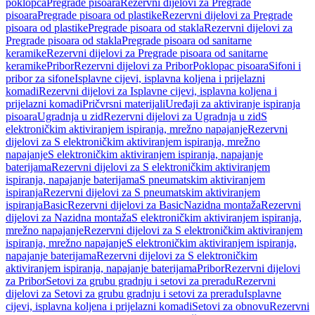
poklopca
Pregrade pisoara
Rezervni dijelovi za Pregrade
pisoara
Pregrade pisoara od plastike
Rezervni dijelovi za Pregrade
pisoara od plastike
Pregrade pisoara od stakla
Rezervni dijelovi za
Pregrade pisoara od stakla
Pregrade pisoara od sanitarne
keramike
Rezervni dijelovi za Pregrade pisoara od sanitarne
keramike
Pribor
Rezervni dijelovi za Pribor
Poklopac pisoara
Sifoni i
pribor za sifone
Isplavne cijevi, isplavna koljena i prijelazni
komadi
Rezervni dijelovi za Isplavne cijevi, isplavna koljena i
prijelazni komadi
Pričvrsni materijali
Uređaji za aktiviranje ispiranja
pisoara
Ugradnja u zid
Rezervni dijelovi za Ugradnja u zid
S
elektroničkim aktiviranjem ispiranja, mrežno napajanje
Rezervni
dijelovi za S elektroničkim aktiviranjem ispiranja, mrežno
napajanje
S elektroničkim aktiviranjem ispiranja, napajanje
baterijama
Rezervni dijelovi za S elektroničkim aktiviranjem
ispiranja, napajanje baterijama
S pneumatskim aktiviranjem
ispiranja
Rezervni dijelovi za S pneumatskim aktiviranjem
ispiranja
Basic
Rezervni dijelovi za Basic
Nazidna montaža
Rezervni
dijelovi za Nazidna montaža
S elektroničkim aktiviranjem ispiranja,
mrežno napajanje
Rezervni dijelovi za S elektroničkim aktiviranjem
ispiranja, mrežno napajanje
S elektroničkim aktiviranjem ispiranja,
napajanje baterijama
Rezervni dijelovi za S elektroničkim
aktiviranjem ispiranja, napajanje baterijama
Pribor
Rezervni dijelovi
za Pribor
Setovi za grubu gradnju i setovi za preradu
Rezervni
dijelovi za Setovi za grubu gradnju i setovi za preradu
Isplavne
cijevi, isplavna koljena i prijelazni komadi
Setovi za obnovu
Rezervni