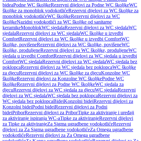
bidea
Podne WC školjke
Rezervni dijelovi za Podne WC školjke
WC
školjke za monoblok vodokotliće
Rezervni dijelovi za WC školjke za
monoblok vodokotliće
WC školjke
Rezervni dijelovi za WC
školjke
Nazidni vodokotlići za WC školjke od sanitarne
keramike
Monoblok
WC sjedala
Rezervni dijelovi za WC sjedala
WC
sjedala
Rezervni dijelovi za WC sjedala
WC školjke u izvedbi
Comfort
Rezervni dijelovi za WC školjke u izvedbi Comfort
WC
školjke, povišene
Rezervni dijelovi za WC školjke, povišene
WC
školjke, produljene
Rezervni dijelovi za WC školjke, produljene
WC
sjedala u izvedbi Comfort
Rezervni dijelovi za WC sjedala u izvedbi
Comfort
WC sjedala
Rezervni dijelovi za WC sjedala
WC sjedala bez
poklopca
Rezervni dijelovi za WC sjedala bez poklopca
WC školjke
za djecu
Rezervni dijelovi za WC školjke za djecu
Konzolne WC
školjke
Rezervni dijelovi za Konzolne WC školjke
Podne WC
školjke
Rezervni dijelovi za Podne WC školjke
WC sjedala za
djecu
Rezervni dijelovi za WC sjedala za djecu
WC sjedala
Rezervni
dijelovi za WC sjedala
WC sjedala bez poklopca
Rezervni dijelovi za
WC sjedala bez poklopca
Bidei
Konzolni bidei
Rezervni dijelovi za
Konzolni bidei
Podni bidei
Rezervni dijelovi za Podni
bidei
Pribor
Rezervni dijelovi za Pribor
Tipke za aktiviranje i uređaji
za aktiviranje ispiranja WC-a
Tipke za aktiviranje
Rezervni dijelovi
za Tipke za aktiviranje
Za Sigma ugradbene vodokotliće
Rezervni
dijelovi za Za Sigma ugradbene vodokotliće
Za Omega ugradbene
vodokotliće
Rezervni dijelovi za Za Omega ugradbene
vodokotliće
Za Kappa ugradbene vodokotliće
Rezervni dijelovi za Za