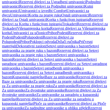
umivaonici
Rezervni dijelovi za Ugradbeni umivaonici
Podpultni
umivaonici
Rezervni dijelovi za Podpultni umivaonici
Kutni
umivaonici
Umivaonici u izvedbi Comfort
Umivaonici za
djecu
Umivaonici
Korita za pranje ruku
Ostali umivaonici
Rezervni
dijelovi za Ostali umivaonici
Korita s funkcijom ispiranja
Rezervni
dijelovi za Korita s funkcijom ispiranja
Trokaderi
Rezervni dijelovi za
Trokaderi
Višenamjenska korita
Rezervni dijelovi za Višenamjenska
korita
Umivaonici za učionice
Pribor
Podesti
Rezervni dijelovi za
Podesti
Podesti
Polupodesti
Rezervni dijelovi za
Polupodesti
Pribor
Poklopci odvoda
Držači ručnika
Pričvrsni
materijali
Dekorativni zasloni
Setovi umivaonika s bazom
Setovi
umivaonika za pranje ruku s bazom
Rezervni dijelovi za Setovi
umivaonika za pranje ruku s bazom
Setovi umivaonika s
bazom
Rezervni dijelovi za Setovi umivaonika s bazom
Setovi
ugradnog umivaonika s bazom
Rezervni dijelovi za Setovi ugradnog
umivaonika s bazom
Setovi ugradbenih umivaonika s
bazom
Rezervni dijelovi za Setovi ugradbenih umivaonika s
bazom
Kupaonski namještaj
Baze za umivaonike
Rezervni dijelovi za
Baze za umivaonike
Za umivaonike za pranje ruku
Rezervni dijelovi
za Za umivaonike za pranje ruku
Za umivaonike
Rezervni dijelovi za
Za umivaonike
Za dvostruke umivaonike
Rezervni dijelovi za Za
dvostruke umivaonike
Za umivaonike za ugradnju u kupaonski
namještaj
Rezervni dijelovi za Za umivaonike za ugradnju u
kupaonski namještaj
Ploče za umivaonike
Rezervni dijelovi za Ploče
za umivaonike
Za nadpultne umivaonike u obliku zdjele
Rezervni