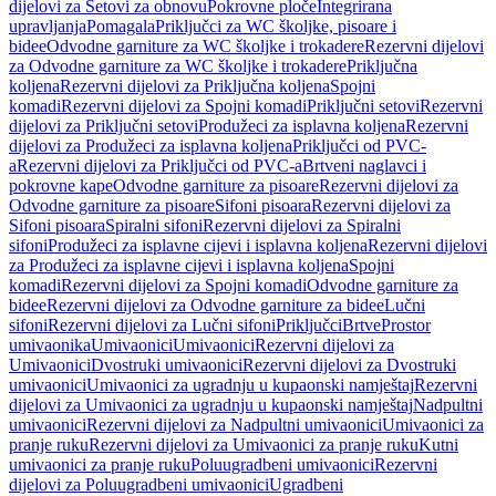
dijelovi za Setovi za obnovu
Pokrovne ploče
Integrirana
upravljanja
Pomagala
Priključci za WC školjke, pisoare i
bidee
Odvodne garniture za WC školjke i trokadere
Rezervni dijelovi
za Odvodne garniture za WC školjke i trokadere
Priključna
koljena
Rezervni dijelovi za Priključna koljena
Spojni
komadi
Rezervni dijelovi za Spojni komadi
Priključni setovi
Rezervni
dijelovi za Priključni setovi
Produžeci za isplavna koljena
Rezervni
dijelovi za Produžeci za isplavna koljena
Priključci od PVC-
a
Rezervni dijelovi za Priključci od PVC-a
Brtveni naglavci i
pokrovne kape
Odvodne garniture za pisoare
Rezervni dijelovi za
Odvodne garniture za pisoare
Sifoni pisoara
Rezervni dijelovi za
Sifoni pisoara
Spiralni sifoni
Rezervni dijelovi za Spiralni
sifoni
Produžeci za isplavne cijevi i isplavna koljena
Rezervni dijelovi
za Produžeci za isplavne cijevi i isplavna koljena
Spojni
komadi
Rezervni dijelovi za Spojni komadi
Odvodne garniture za
bidee
Rezervni dijelovi za Odvodne garniture za bidee
Lučni
sifoni
Rezervni dijelovi za Lučni sifoni
Priključci
Brtve
Prostor
umivaonika
Umivaonici
Umivaonici
Rezervni dijelovi za
Umivaonici
Dvostruki umivaonici
Rezervni dijelovi za Dvostruki
umivaonici
Umivaonici za ugradnju u kupaonski namještaj
Rezervni
dijelovi za Umivaonici za ugradnju u kupaonski namještaj
Nadpultni
umivaonici
Rezervni dijelovi za Nadpultni umivaonici
Umivaonici za
pranje ruku
Rezervni dijelovi za Umivaonici za pranje ruku
Kutni
umivaonici za pranje ruku
Poluugradbeni umivaonici
Rezervni
dijelovi za Poluugradbeni umivaonici
Ugradbeni