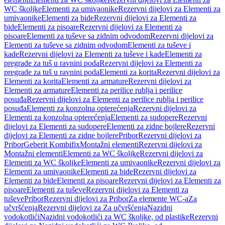
WC školjke
Elementi za umivaonike
Rezervni dijelovi za Elementi za
umivaonike
Elementi za bide
Rezervni dijelovi za Elementi za
bide
Elementi za pisoare
Rezervni dijelovi za Elementi za
pisoare
Elementi za tuševe sa zidnim odvodom
Rezervni dijelovi za
Elementi za tuševe sa zidnim odvodom
Elementi za tuševe i
kade
Rezervni dijelovi za Elementi za tuševe i kade
Elementi za
pregrade za tuš u ravnini poda
Rezervni dijelovi za Elementi za
pregrade za tuš u ravnini poda
Elementi za korita
Rezervni dijelovi za
Elementi za korita
Elementi za armature
Rezervni dijelovi za
Elementi za armature
Elementi za perilice rublja i perilice
posuđa
Rezervni dijelovi za Elementi za perilice rublja i perilice
posuđa
Elementi za konzolna opterećenja
Rezervni dijelovi za
Elementi za konzolna opterećenja
Elementi za sudopere
Rezervni
dijelovi za Elementi za sudopere
Elementi za zidne bojlere
Rezervni
dijelovi za Elementi za zidne bojlere
Pribor
Rezervni dijelovi za
Pribor
Geberit Kombifix
Montažni elementi
Rezervni dijelovi za
Montažni elementi
Elementi za WC školjke
Rezervni dijelovi za
Elementi za WC školjke
Elementi za umivaonike
Rezervni dijelovi za
Elementi za umivaonike
Elementi za bide
Rezervni dijelovi za
Elementi za bide
Elementi za pisoare
Rezervni dijelovi za Elementi za
pisoare
Elementi za tuševe
Rezervni dijelovi za Elementi za
tuševe
Pribor
Rezervni dijelovi za Pribor
Za elemente WC-a
Za
učvršćenja
Rezervni dijelovi za Za učvršćenja
Nazidni
vodokotlići
Nazidni vodokotlići za WC školjke, od plastike
Rezervni