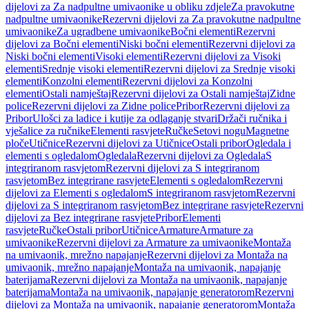
dijelovi za Za nadpultne umivaonike u obliku zdjele
Za pravokutne
nadpultne umivaonike
Rezervni dijelovi za Za pravokutne nadpultne
umivaonike
Za ugradbene umivaonike
Bočni elementi
Rezervni
dijelovi za Bočni elementi
Niski bočni elementi
Rezervni dijelovi za
Niski bočni elementi
Visoki elementi
Rezervni dijelovi za Visoki
elementi
Srednje visoki elementi
Rezervni dijelovi za Srednje visoki
elementi
Konzolni elementi
Rezervni dijelovi za Konzolni
elementi
Ostali namještaj
Rezervni dijelovi za Ostali namještaj
Zidne
police
Rezervni dijelovi za Zidne police
Pribor
Rezervni dijelovi za
Pribor
Ulošci za ladice i kutije za odlaganje stvari
Držači ručnika i
vješalice za ručnike
Elementi rasvjete
Ručke
Setovi nogu
Magnetne
ploče
Utičnice
Rezervni dijelovi za Utičnice
Ostali pribor
Ogledala i
elementi s ogledalom
Ogledala
Rezervni dijelovi za Ogledala
S
integriranom rasvjetom
Rezervni dijelovi za S integriranom
rasvjetom
Bez integrirane rasvjete
Elementi s ogledalom
Rezervni
dijelovi za Elementi s ogledalom
S integriranom rasvjetom
Rezervni
dijelovi za S integriranom rasvjetom
Bez integrirane rasvjete
Rezervni
dijelovi za Bez integrirane rasvjete
Pribor
Elementi
rasvjete
Ručke
Ostali pribor
Utičnice
Armature
Armature za
umivaonike
Rezervni dijelovi za Armature za umivaonike
Montaža
na umivaonik, mrežno napajanje
Rezervni dijelovi za Montaža na
umivaonik, mrežno napajanje
Montaža na umivaonik, napajanje
baterijama
Rezervni dijelovi za Montaža na umivaonik, napajanje
baterijama
Montaža na umivaonik, napajanje generatorom
Rezervni
dijelovi za Montaža na umivaonik, napajanje generatorom
Montaža