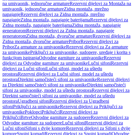
na umivaonik, jednoručne armature
Rezervni dijelovi za Montaža na
umivaonik, jednoručne armature
Zidna montaža, mrežno
napajanje
Rezervni dijelovi za Zidna montaža, mrežno
napajanje
Zidna montaža, napajanje baterijama
Rezervni dijelovi za
Zidna montaža, napajanje baterijama
Zidna montaža, napajanje
generatorom
Rezervni dijelovi za Zidna montaža, napajanje
generatorom
Zidna montaža, dvoručne armature
Rezervni dijelovi za
Zidna montaža, dvoručne armature
Pribor
Rezervni dijelovi za
Pribor
Za armature za umivaonike
Rezervni dijelovi za Za armature
za umivaonike
Priključci za umivaonike, sudopere, uređaje i korita s
funkcijom ispiranja
Odvodne garniture za umivaonike
Rezervni
dijelovi za Odvodne garniture za umivaonike
Lučni sifoni
Rezervni
dijelovi za Lučni sifoni
Lučni sifoni, model za uštedu
prostora
Rezervni dijelovi za Lučni sifoni, model za uštedu
prostora
Direktni samočisteći sifoni za umivaonike
Rezervni dijelovi
za Direktni samočisteći sifoni za umivaonike
Direktni samočisteći
sifoni za umivaonike, model za uštedu prostora
Rezervni dijelovi za
Direktni samočisteći sifoni za umivaonike, model za uštedu
prostora
Ugradbeni sifoni
Rezervni dijelovi za Ugradbeni
sifoni
Priključci za umivaonike
Rezervni dijelovi za Priključci za
umivaonike
Poklopci
Priključci
Rezervni dijelovi za
Priključci
Brtve
Odvodne garniture za sudopere
Rezervni dijelovi za
Odvodne garniture za sudopere
Lučni sifoni
Rezervni dijelovi za
Lučni sifoni
Sifoni s dvije komore
Rezervni dijelovi za Sifoni s dvije
komore
Spojni komadi
Rezervni dijelovi za Spojni komadi
Odvodne