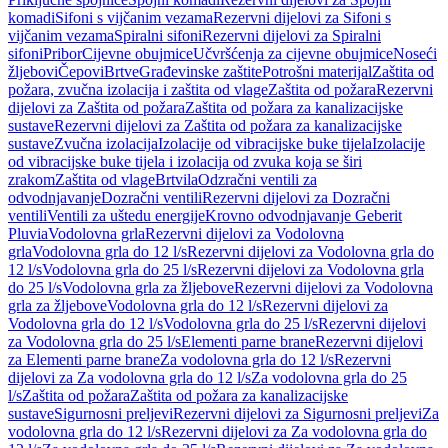
komadi
Sifoni s vijčanim vezama
Rezervni dijelovi za Sifoni s
vijčanim vezama
Spiralni sifoni
Rezervni dijelovi za Spiralni
sifoni
Pribor
Cijevne obujmice
Učvršćenja za cijevne obujmice
Noseći
žljebovi
Čepovi
Brtve
Građevinske zaštite
Potrošni materijal
Zaštita od
požara, zvučna izolacija i zaštita od vlage
Zaštita od požara
Rezervni
dijelovi za Zaštita od požara
Zaštita od požara za kanalizacijske
sustave
Rezervni dijelovi za Zaštita od požara za kanalizacijske
sustave
Zvučna izolacija
Izolacije od vibracijske buke tijela
Izolacije
od vibracijske buke tijela i izolacija od zvuka koja se širi
zrakom
Zaštita od vlage
Brtvila
Odzračni ventili za
odvodnjavanje
Dozračni ventili
Rezervni dijelovi za Dozračni
ventili
Ventili za uštedu energije
Krovno odvodnjavanje Geberit
Pluvia
Vodolovna grla
Rezervni dijelovi za Vodolovna
grla
Vodolovna grla do 12 l/s
Rezervni dijelovi za Vodolovna grla do
12 l/s
Vodolovna grla do 25 l/s
Rezervni dijelovi za Vodolovna grla
do 25 l/s
Vodolovna grla za žljebove
Rezervni dijelovi za Vodolovna
grla za žljebove
Vodolovna grla do 12 l/s
Rezervni dijelovi za
Vodolovna grla do 12 l/s
Vodolovna grla do 25 l/s
Rezervni dijelovi
za Vodolovna grla do 25 l/s
Elementi parne brane
Rezervni dijelovi
za Elementi parne brane
Za vodolovna grla do 12 l/s
Rezervni
dijelovi za Za vodolovna grla do 12 l/s
Za vodolovna grla do 25
l/s
Zaštita od požara
Zaštita od požara za kanalizacijske
sustave
Sigurnosni preljevi
Rezervni dijelovi za Sigurnosni preljevi
Za
vodolovna grla do 12 l/s
Rezervni dijelovi za Za vodolovna grla do