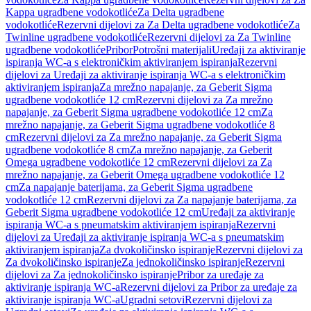
Kappa ugradbene vodokotliće
Za Delta ugradbene
vodokotliće
Rezervni dijelovi za Za Delta ugradbene vodokotliće
Za
Twinline ugradbene vodokotliće
Rezervni dijelovi za Za Twinline
ugradbene vodokotliće
Pribor
Potrošni materijali
Uređaji za aktiviranje
ispiranja WC-a s elektroničkim aktiviranjem ispiranja
Rezervni
dijelovi za Uređaji za aktiviranje ispiranja WC-a s elektroničkim
aktiviranjem ispiranja
Za mrežno napajanje, za Geberit Sigma
ugradbene vodokotliće 12 cm
Rezervni dijelovi za Za mrežno
napajanje, za Geberit Sigma ugradbene vodokotliće 12 cm
Za
mrežno napajanje, za Geberit Sigma ugradbene vodokotliće 8
cm
Rezervni dijelovi za Za mrežno napajanje, za Geberit Sigma
ugradbene vodokotliće 8 cm
Za mrežno napajanje, za Geberit
Omega ugradbene vodokotliće 12 cm
Rezervni dijelovi za Za
mrežno napajanje, za Geberit Omega ugradbene vodokotliće 12
cm
Za napajanje baterijama, za Geberit Sigma ugradbene
vodokotliće 12 cm
Rezervni dijelovi za Za napajanje baterijama, za
Geberit Sigma ugradbene vodokotliće 12 cm
Uređaji za aktiviranje
ispiranja WC-a s pneumatskim aktiviranjem ispiranja
Rezervni
dijelovi za Uređaji za aktiviranje ispiranja WC-a s pneumatskim
aktiviranjem ispiranja
Za dvokoličinsko ispiranje
Rezervni dijelovi za
Za dvokoličinsko ispiranje
Za jednokoličinsko ispiranje
Rezervni
dijelovi za Za jednokoličinsko ispiranje
Pribor za uređaje za
aktiviranje ispiranja WC-a
Rezervni dijelovi za Pribor za uređaje za
aktiviranje ispiranja WC-a
Ugradni setovi
Rezervni dijelovi za