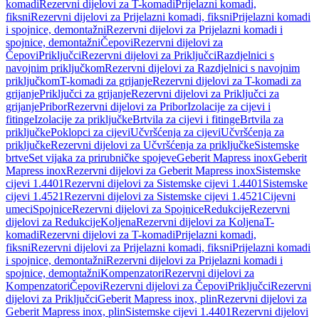
komadi
Rezervni dijelovi za T-komadi
Prijelazni komadi,
fiksni
Rezervni dijelovi za Prijelazni komadi, fiksni
Prijelazni komadi
i spojnice, demontažni
Rezervni dijelovi za Prijelazni komadi i
spojnice, demontažni
Čepovi
Rezervni dijelovi za
Čepovi
Priključci
Rezervni dijelovi za Priključci
Razdjelnici s
navojnim priključkom
Rezervni dijelovi za Razdjelnici s navojnim
priključkom
T-komadi za grijanje
Rezervni dijelovi za T-komadi za
grijanje
Priključci za grijanje
Rezervni dijelovi za Priključci za
grijanje
Pribor
Rezervni dijelovi za Pribor
Izolacije za cijevi i
fitinge
Izolacije za priključke
Brtvila za cijevi i fitinge
Brtvila za
priključke
Poklopci za cijevi
Učvršćenja za cijevi
Učvršćenja za
priključke
Rezervni dijelovi za Učvršćenja za priključke
Sistemske
brtve
Set vijaka za prirubničke spojeve
Geberit Mapress inox
Geberit
Mapress inox
Rezervni dijelovi za Geberit Mapress inox
Sistemske
cijevi 1.4401
Rezervni dijelovi za Sistemske cijevi 1.4401
Sistemske
cijevi 1.4521
Rezervni dijelovi za Sistemske cijevi 1.4521
Cijevni
umeci
Spojnice
Rezervni dijelovi za Spojnice
Redukcije
Rezervni
dijelovi za Redukcije
Koljena
Rezervni dijelovi za Koljena
T-
komadi
Rezervni dijelovi za T-komadi
Prijelazni komadi,
fiksni
Rezervni dijelovi za Prijelazni komadi, fiksni
Prijelazni komadi
i spojnice, demontažni
Rezervni dijelovi za Prijelazni komadi i
spojnice, demontažni
Kompenzatori
Rezervni dijelovi za
Kompenzatori
Čepovi
Rezervni dijelovi za Čepovi
Priključci
Rezervni
dijelovi za Priključci
Geberit Mapress inox, plin
Rezervni dijelovi za
Geberit Mapress inox, plin
Sistemske cijevi 1.4401
Rezervni dijelovi