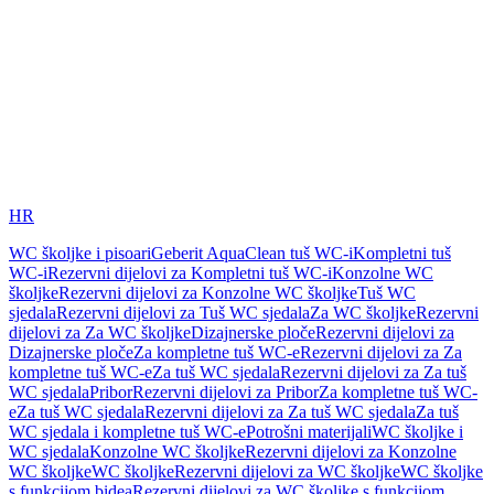
HR
WC školjke i pisoari
Geberit AquaClean tuš WC-i
Kompletni tuš
WC-i
Rezervni dijelovi za Kompletni tuš WC-i
Konzolne WC
školjke
Rezervni dijelovi za Konzolne WC školjke
Tuš WC
sjedala
Rezervni dijelovi za Tuš WC sjedala
Za WC školjke
Rezervni
dijelovi za Za WC školjke
Dizajnerske ploče
Rezervni dijelovi za
Dizajnerske ploče
Za kompletne tuš WC-e
Rezervni dijelovi za Za
kompletne tuš WC-e
Za tuš WC sjedala
Rezervni dijelovi za Za tuš
WC sjedala
Pribor
Rezervni dijelovi za Pribor
Za kompletne tuš WC-
e
Za tuš WC sjedala
Rezervni dijelovi za Za tuš WC sjedala
Za tuš
WC sjedala i kompletne tuš WC-e
Potrošni materijali
WC školjke i
WC sjedala
Konzolne WC školjke
Rezervni dijelovi za Konzolne
WC školjke
WC školjke
Rezervni dijelovi za WC školjke
WC školjke
s funkcijom bidea
Rezervni dijelovi za WC školjke s funkcijom