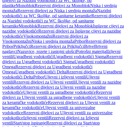
dijelovi za Nazidni vodokotlići za WC školjke, od
plastike
Monoblok
Rezervni dijelovi za Monoblok
Niska i srednja
montaža
Rezervni dijelovi za Niska i srednja montaža
Nazidni
vodokotlići za WC školjke, od sanitarne keramike
Rezervni dijelovi
za Nazidni vodokotlići za WC školjke, od sanitarne
keramike
Monoblok
Rezervni dijelovi za Monoblok
Isplavne cijevi za
nazidne vodokotliće
Rezervni dijelovi za Isplavne cijevi za nazidne
vodokotliće
Visokomontažni
Rezervni dijelovi za
Visokomontažni
Niska i srednja montaža
Pribor
Rezervni dijelovi za
Pribor
Priključci
Rezervni dijelovi za Priključci
Brtve
Brtveni
naglavci
Nazuvice, rozete i zastojni ulošci
Potrošni materijal
Izljevni
ventili
Ugradbeni vodokotlići
Ugradbeni vodokotlići Sigma
Rezervni
dijelovi za Ugradbeni vodokotlići Sigma
Ugradbeni vodokotlići
Omega
Rezervni dijelovi za Ugradbeni vodokotlići
Omega
Ugradbeni vodokotlići Delta
Rezervni dijelovi za Ugradbeni
vodokotlići Delta
Pribor
Uljevni i izljevni ventili
Uljevni
ventili
Rezervni dijelovi za Uljevni ventili
Uljevni ventili za nazidne
vodokotliće
Rezervni dijelovi za Uljevni ventili za nazidne
vodokotliće
Uljevni ventili za ugradbene vodokotliće
Rezervni
dijelovi za Uljevni ventili za ugradbene vodokotliće
Uljevni ventili
za keramičke vodokotliće
Rezervni dijelovi za Uljevni ventili za
keramičke vodokotliće
Uljevni ventili za univerzalne
vodokotlice
Rezervni dijelovi za Uljevni ventili za univerzalne
vodokotlice
Izljevni ventili
Rezervni dijelovi za Izljevni
ventili
Start/stop ispiranje
Rezervni dijelovi za Start/stop