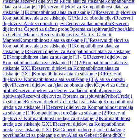
stiskanje
Rezervni dijelovi za Ručni alati za stiskanje
Kompatibilnost
alata za stiskanje [1]
Rezervni dijelovi za Kompatibilnost alata za
stiskanje [1]
Kompatibilnost alata za stiskanje [2]
Rezervni dijelovi za
Kompatibilnost alata za stiskanje [2]
Alati za obradu cijevi
Rezervni
dijelovi za Alati za obradu cijevi
Čepovi za tlačnu probu
Rezervni
dijelovi za Čepovi za tlačnu probu
Oprema za ispitivanje
Pribor
Alati
za Geberit Mapress
Rezervni dijelovi za Alati za Geberit
Mapress
Kompatibilnost alata za stiskanje [1]
Rezervni dijelovi za
Kompatibilnost alata za stiskanje [1]
Kompatibilnost alata za
stiskanje [2]
Rezervni dijelovi za Kompatibilnost alata za stiskanje
[2]
Kompatibilnost alata za stiskanje [1] / [2]
Rezervni dijelovi za
Kompatibilnost alata za stiskanje [1] / [2]
Kompatibilnost alata za
stiskanje [2XL]
Rezervni dijelovi za Kompatibilnost alata za
stiskanje [2XL]
Kompatibilnost alata za stiskanje [3]
Rezervni
dijelovi za Kompatibilnost alata za stiskanje [3]
Alati za obradu
cijevi
Rezervni dijelovi za Alati za obradu cijevi
Čepovi za tlačnu
probu
Rezervni dijelovi za Čepovi za tlačnu probu
Oprema za
ispitivanje
Rezervni dijelovi za Oprema za ispitivanje
Pribor
Uređaji
za stiskanje
Rezervni dijelovi za Uređaji za stiskanje
Kompatibilnost
uređaja za stiskanje [1]
Rezervni dijelovi za Kompatibilnost uređaja
za stiskanje [1]
Kompatibilnost uređaja za stiskanje [2]
Rezervni
dijelovi za Kompatibilnost uređaja za stiskanje [2]
Kompatibilnost
uređaja za stiskanje [2XL]
Rezervni dijelovi za Kompatibilnost
uređaja za stiskanje [2XL]
Za Geberit podno grijanje i hlađenje
površina
Stalci za polaganje cijevi
Alati za Geberit Silent-db20 /