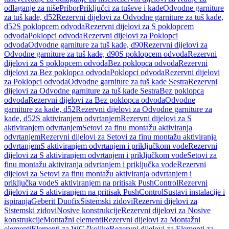
odlaganje za niše
Pribor
Priključci za tuševe i kade
Odvodne garniture
za tuš kade, d52
Rezervni dijelovi za Odvodne garniture za tuš kade,
d52
S poklopcem odvoda
Rezervni dijelovi za S poklopcem
odvoda
Poklopci odvoda
Rezervni dijelovi za Poklopci
odvoda
Odvodne garniture za tuš kade, d90
Rezervni dijelovi za
Odvodne garniture za tuš kade, d90
S poklopcem odvoda
Rezervni
dijelovi za S poklopcem odvoda
Bez poklopca odvoda
Rezervni
dijelovi za Bez poklopca odvoda
Poklopci odvoda
Rezervni dijelovi
za Poklopci odvoda
Odvodne garniture za tuš kade Sestra
Rezervni
dijelovi za Odvodne garniture za tuš kade Sestra
Bez poklopca
odvoda
Rezervni dijelovi za Bez poklopca odvoda
Odvodne
garniture za kade, d52
Rezervni dijelovi za Odvodne garniture za
kade, d52
S aktiviranjem odvrtanjem
Rezervni dijelovi za S
aktiviranjem odvrtanjem
Setovi za finu montažu aktiviranja
odvrtanjem
Rezervni dijelovi za Setovi za finu montažu aktiviranja
odvrtanjem
S aktiviranjem odvrtanjem i priključkom vode
Rezervni
dijelovi za S aktiviranjem odvrtanjem i priključkom vode
Setovi za
finu montažu aktiviranja odvrtanjem i priključka vode
Rezervni
dijelovi za Setovi za finu montažu aktiviranja odvrtanjem i
priključka vode
S aktiviranjem na pritisak PushControl
Rezervni
dijelovi za S aktiviranjem na pritisak PushControl
Sustavi instalacije i
ispiranja
Geberit Duofix
Sistemski zidovi
Rezervni dijelovi za
Sistemski zidovi
Nosive konstrukcije
Rezervni dijelovi za Nosive
konstrukcije
Montažni elementi
Rezervni dijelovi za Montažni
elementi
Elementi za WC školjke
Rezervni dijelovi za Elementi za