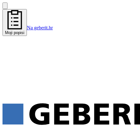
Na geberit.hr
Moji popisi