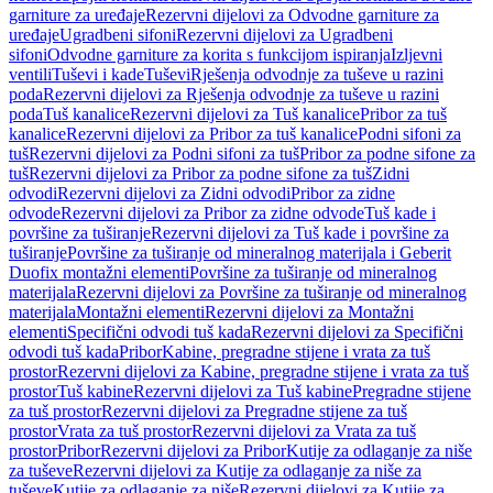
garniture za uređaje
Rezervni dijelovi za Odvodne garniture za
uređaje
Ugradbeni sifoni
Rezervni dijelovi za Ugradbeni
sifoni
Odvodne garniture za korita s funkcijom ispiranja
Izljevni
ventili
Tuševi i kade
Tuševi
Rješenja odvodnje za tuševe u razini
poda
Rezervni dijelovi za Rješenja odvodnje za tuševe u razini
poda
Tuš kanalice
Rezervni dijelovi za Tuš kanalice
Pribor za tuš
kanalice
Rezervni dijelovi za Pribor za tuš kanalice
Podni sifoni za
tuš
Rezervni dijelovi za Podni sifoni za tuš
Pribor za podne sifone za
tuš
Rezervni dijelovi za Pribor za podne sifone za tuš
Zidni
odvodi
Rezervni dijelovi za Zidni odvodi
Pribor za zidne
odvode
Rezervni dijelovi za Pribor za zidne odvode
Tuš kade i
površine za tuširanje
Rezervni dijelovi za Tuš kade i površine za
tuširanje
Površine za tuširanje od mineralnog materijala i Geberit
Duofix montažni elementi
Površine za tuširanje od mineralnog
materijala
Rezervni dijelovi za Površine za tuširanje od mineralnog
materijala
Montažni elementi
Rezervni dijelovi za Montažni
elementi
Specifični odvodi tuš kada
Rezervni dijelovi za Specifični
odvodi tuš kada
Pribor
Kabine, pregradne stijene i vrata za tuš
prostor
Rezervni dijelovi za Kabine, pregradne stijene i vrata za tuš
prostor
Tuš kabine
Rezervni dijelovi za Tuš kabine
Pregradne stijene
za tuš prostor
Rezervni dijelovi za Pregradne stijene za tuš
prostor
Vrata za tuš prostor
Rezervni dijelovi za Vrata za tuš
prostor
Pribor
Rezervni dijelovi za Pribor
Kutije za odlaganje za niše
za tuševe
Rezervni dijelovi za Kutije za odlaganje za niše za
tuševe
Kutije za odlaganje za niše
Rezervni dijelovi za Kutije za