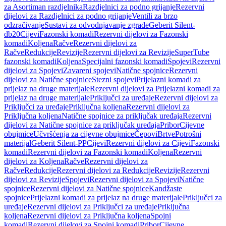
za Asortiman razdjelnika
Razdjelnici za podno grijanje
Rezervni
dijelovi za Razdjelnici za podno grijanje
Ventili za brzo
odzračivanje
Sustavi za odvodnjavanje zgrade
Geberit Silent-
db20
Cijevi
Fazonski komadi
Rezervni dijelovi za Fazonski
komadi
Koljena
Račve
Rezervni dijelovi za
Račve
Redukcije
Revizije
Rezervni dijelovi za Revizije
SuperTube
fazonski komadi
Koljena
Specijalni fazonski komadi
Spojevi
Rezervni
dijelovi za Spojevi
Zavareni spojevi
Natične spojnice
Rezervni
dijelovi za Natične spojnice
Stezni spojevi
Prijelazni komadi za
prijelaz na druge materijale
Rezervni dijelovi za Prijelazni komadi za
prijelaz na druge materijale
Priključci za uređaje
Rezervni dijelovi za
Priključci za uređaje
Priključna koljena
Rezervni dijelovi za
Priključna koljena
Natične spojnice za priključak uređaja
Rezervni
dijelovi za Natične spojnice za priključak uređaja
Pribor
Cijevne
obujmice
Učvršćenja za cijevne obujmice
Čepovi
Brtve
Potrošni
materijal
Geberit Silent-PP
Cijevi
Rezervni dijelovi za Cijevi
Fazonski
komadi
Rezervni dijelovi za Fazonski komadi
Koljena
Rezervni
dijelovi za Koljena
Račve
Rezervni dijelovi za
Račve
Redukcije
Rezervni dijelovi za Redukcije
Revizije
Rezervni
dijelovi za Revizije
Spojevi
Rezervni dijelovi za Spojevi
Natične
spojnice
Rezervni dijelovi za Natične spojnice
Kandžaste
spojnice
Prijelazni komadi za prijelaz na druge materijale
Priključci za
uređaje
Rezervni dijelovi za Priključci za uređaje
Priključna
koljena
Rezervni dijelovi za Priključna koljena
Spojni
komadi
Rezervni dijelovi za Spojni komadi
Pribor
Cijevne