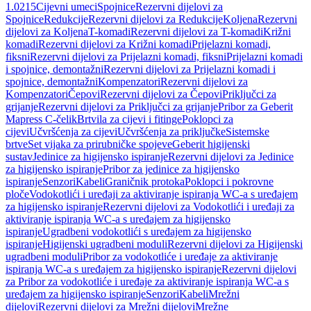
1.0215
Cijevni umeci
Spojnice
Rezervni dijelovi za
Spojnice
Redukcije
Rezervni dijelovi za Redukcije
Koljena
Rezervni
dijelovi za Koljena
T-komadi
Rezervni dijelovi za T-komadi
Križni
komadi
Rezervni dijelovi za Križni komadi
Prijelazni komadi,
fiksni
Rezervni dijelovi za Prijelazni komadi, fiksni
Prijelazni komadi
i spojnice, demontažni
Rezervni dijelovi za Prijelazni komadi i
spojnice, demontažni
Kompenzatori
Rezervni dijelovi za
Kompenzatori
Čepovi
Rezervni dijelovi za Čepovi
Priključci za
grijanje
Rezervni dijelovi za Priključci za grijanje
Pribor za Geberit
Mapress C-čelik
Brtvila za cijevi i fitinge
Poklopci za
cijevi
Učvršćenja za cijevi
Učvršćenja za priključke
Sistemske
brtve
Set vijaka za prirubničke spojeve
Geberit higijenski
sustav
Jedinice za higijensko ispiranje
Rezervni dijelovi za Jedinice
za higijensko ispiranje
Pribor za jedinice za higijensko
ispiranje
Senzori
Kabeli
Graničnik protoka
Poklopci i pokrovne
ploče
Vodokotlići i uređaji za aktiviranje ispiranja WC-a s uređajem
za higijensko ispiranje
Rezervni dijelovi za Vodokotlići i uređaji za
aktiviranje ispiranja WC-a s uređajem za higijensko
ispiranje
Ugradbeni vodokotlići s uređajem za higijensko
ispiranje
Higijenski ugradbeni moduli
Rezervni dijelovi za Higijenski
ugradbeni moduli
Pribor za vodokotliće i uređaje za aktiviranje
ispiranja WC-a s uređajem za higijensko ispiranje
Rezervni dijelovi
za Pribor za vodokotliće i uređaje za aktiviranje ispiranja WC-a s
uređajem za higijensko ispiranje
Senzori
Kabeli
Mrežni
dijelovi
Rezervni dijelovi za Mrežni dijelovi
Mrežne