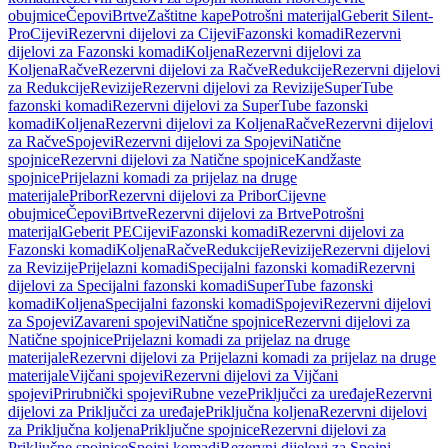
obujmice
Čepovi
Brtve
Zaštitne kape
Potrošni materijal
Geberit Silent-
Pro
Cijevi
Rezervni dijelovi za Cijevi
Fazonski komadi
Rezervni
dijelovi za Fazonski komadi
Koljena
Rezervni dijelovi za
Koljena
Račve
Rezervni dijelovi za Račve
Redukcije
Rezervni dijelovi
za Redukcije
Revizije
Rezervni dijelovi za Revizije
SuperTube
fazonski komadi
Rezervni dijelovi za SuperTube fazonski
komadi
Koljena
Rezervni dijelovi za Koljena
Račve
Rezervni dijelovi
za Račve
Spojevi
Rezervni dijelovi za Spojevi
Natične
spojnice
Rezervni dijelovi za Natične spojnice
Kandžaste
spojnice
Prijelazni komadi za prijelaz na druge
materijale
Pribor
Rezervni dijelovi za Pribor
Cijevne
obujmice
Čepovi
Brtve
Rezervni dijelovi za Brtve
Potrošni
materijal
Geberit PE
Cijevi
Fazonski komadi
Rezervni dijelovi za
Fazonski komadi
Koljena
Račve
Redukcije
Revizije
Rezervni dijelovi
za Revizije
Prijelazni komadi
Specijalni fazonski komadi
Rezervni
dijelovi za Specijalni fazonski komadi
SuperTube fazonski
komadi
Koljena
Specijalni fazonski komadi
Spojevi
Rezervni dijelovi
za Spojevi
Zavareni spojevi
Natične spojnice
Rezervni dijelovi za
Natične spojnice
Prijelazni komadi za prijelaz na druge
materijale
Rezervni dijelovi za Prijelazni komadi za prijelaz na druge
materijale
Vijčani spojevi
Rezervni dijelovi za Vijčani
spojevi
Prirubnički spojevi
Rubne veze
Priključci za uređaje
Rezervni
dijelovi za Priključci za uređaje
Priključna koljena
Rezervni dijelovi
za Priključna koljena
Priključne spojnice
Rezervni dijelovi za
Priključne spojnice
Spojni komadi
Rezervni dijelovi za Spojni