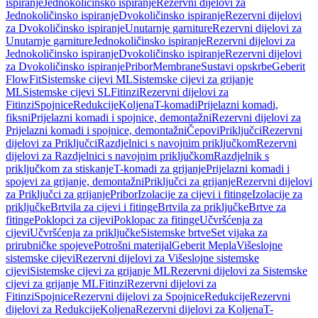
ispiranje
Jednokoličinsko ispiranje
Rezervni dijelovi za
Jednokoličinsko ispiranje
Dvokoličinsko ispiranje
Rezervni dijelovi
za Dvokoličinsko ispiranje
Unutarnje garniture
Rezervni dijelovi za
Unutarnje garniture
Jednokoličinsko ispiranje
Rezervni dijelovi za
Jednokoličinsko ispiranje
Dvokoličinsko ispiranje
Rezervni dijelovi
za Dvokoličinsko ispiranje
Pribor
Membrane
Sustavi opskrbe
Geberit
FlowFit
Sistemske cijevi ML
Sistemske cijevi za grijanje
ML
Sistemske cijevi SL
Fitinzi
Rezervni dijelovi za
Fitinzi
Spojnice
Redukcije
Koljena
T-komadi
Prijelazni komadi,
fiksni
Prijelazni komadi i spojnice, demontažni
Rezervni dijelovi za
Prijelazni komadi i spojnice, demontažni
Čepovi
Priključci
Rezervni
dijelovi za Priključci
Razdjelnici s navojnim priključkom
Rezervni
dijelovi za Razdjelnici s navojnim priključkom
Razdjelnik s
priključkom za stiskanje
T-komadi za grijanje
Prijelazni komadi i
spojevi za grijanje, demontažni
Priključci za grijanje
Rezervni dijelovi
za Priključci za grijanje
Pribor
Izolacije za cijevi i fitinge
Izolacije za
priključke
Brtvila za cijevi i fitinge
Brtvila za priključke
Brtve za
fitinge
Poklopci za cijevi
Poklopac za fitinge
Učvršćenja za
cijevi
Učvršćenja za priključke
Sistemske brtve
Set vijaka za
prirubničke spojeve
Potrošni materijal
Geberit Mepla
Višeslojne
sistemske cijevi
Rezervni dijelovi za Višeslojne sistemske
cijevi
Sistemske cijevi za grijanje ML
Rezervni dijelovi za Sistemske
cijevi za grijanje ML
Fitinzi
Rezervni dijelovi za
Fitinzi
Spojnice
Rezervni dijelovi za Spojnice
Redukcije
Rezervni
dijelovi za Redukcije
Koljena
Rezervni dijelovi za Koljena
T-