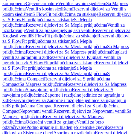
komponente
Cijevne armature
Ventili s ravnim sjedištem
Sa Mapress
priključcima
Ventili s kosim sjedištem
Rezervni dijelovi za Ventili s
kosim sjedištem
S FlowFit priključcima za stiskanje
Rezervni dijelovi
za S FlowFit priključcima za stiskanje
Sa Mepla
priključcima
Rezervni dijelovi za Sa Mepla priključcima
Ventili za
uzorkovanje
Ventili za pražnjenje
Kuglasti ventili
Rezervni dijelovi za
Kuglasti ventili
S FlowFit priključcima za stiskanje
Rezervni dijelovi
za S FlowFit priključcima za stiskanje
Sa Mepla
priključcima
Rezervni dijelovi za Sa Mepla priključcima
Sa Mapress
priključcima
Rezervni dijelovi za Sa Mapress priključcima
Kuglasti
ventili za ugradnju u zid
Rezervni dijelovi za Kuglasti ventili za
ugradnju u zid
S FlowFit priključcima za stiskanje
Rezervni dijelovi
za S FlowFit priključcima za stiskanje
Sa Mepla
priključcima
Rezervni dijelovi za Sa Mepla priključcima
S
priključcima Compact
Rezervni dijelovi za S priključcima
Compact
Sa Mapress priključcima
Rezervni dijelovi za Sa Mapress
priključcima
S navojnim priključcima
Rezervni dijelovi za S
navojnim priključcima
Zaporne i razdjelne jedinice za ugradnju u
zid
Rezervni dijelovi za Zaporne i razdjelne jedinice za ugradnju u
zid
S priključcima Compact
Rezervni dijelovi za S priključcima
Compact
Nepovratni ventili
Rezervni dijelovi za Nepovratni ventili
Sa
Mapress priključcima
Rezervni dijelovi za Sa Mapress
priključcima
Odzračni ventili za grijanje
Ventili za brzo
odzračivanje
Podno grijanje ili hlađenje
Sistemske cijevi
Rezervni
dijelovi za Sistemske cijevi
Asortiman razdjelnika
Rezervni dijelovi