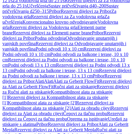
12 l/s
Za vodolovna grla do 25 l/s
Rezervni dijelovi za Za vodolovna
grla do 25 l/s
Učvršćenja
Sustav pričvršćivanja d40–200
Sustav
pričvršćivanja d250–315
Pribor
Rezervni dijelovi za Pribor
Za
vodolovna grla
Rezervni dijelovi za Za vodolovna grla
Za
učvršćenja
Konvencionalno krovno odvodnjavanje
Vodolovna
grla
Rezervni dijelovi za Vodolovna grla
Elementi parne
brane
Rezervni dijelovi za Elementi parne brane
Pribor
Rezervni
dijelovi za Pribor
Podna odvodnja
Odvodnjavanje unutarnjih i
vanjskih površina
Rezervni dijelovi za Odvodnjavanje unutarnjih i
vanjskih površina
Podni odvodi 10 x 10 cm
Rezervni dijelovi za
Podni odvodi 10 x 10 cm
Podni odvodi za balkone i terase, 10 x 10
cm
Rezervni dijelovi za Podni odvodi za balkone i terase, 10 x 10
cm
Podni odvodi 13 x 13 cm
Rezervni dijelovi za Podni odvodi 13 x
13 cm
Podni odvodi za balkone i terase, 13 x 13 cm
Rezervni dijelovi
za Podni odvodi za balkone i terase, 13 x 13 cm
Pribor
Rezervni
dijelovi za Pribor
Alati
Alati
Alati za Geberit FlowFit
Rezervni dijelovi
za Alati za Geberit FlowFit
Ručni alati za stiskanje
Rezervni dijelovi
za Ručni alati za stiskanje
Kompatibilnost alata za stiskanje
[1]
Rezervni dijelovi za Kompatibilnost alata za stiskanje
[1]
Kompatibilnost alata za stiskanje [2]
Rezervni dijelovi za
Kompatibilnost alata za stiskanje [2]
Alati za obradu cijevi
Rezervni
dijelovi za Alati za obradu cijevi
Čepovi za tlačnu probu
Rezervni
dijelovi za Čepovi za tlačnu probu
Oprema za ispitivanje
Uređaji za
stiskanje s alatima
Pribor
Rezervni dijelovi za Pribor
Alati za Geberit
Mepla
Rezervni dijelovi za Alati za Geberit Mepla
Ručni alati za