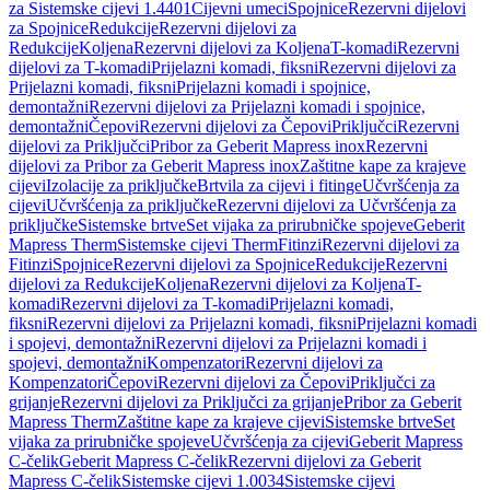
za Sistemske cijevi 1.4401
Cijevni umeci
Spojnice
Rezervni dijelovi
za Spojnice
Redukcije
Rezervni dijelovi za
Redukcije
Koljena
Rezervni dijelovi za Koljena
T-komadi
Rezervni
dijelovi za T-komadi
Prijelazni komadi, fiksni
Rezervni dijelovi za
Prijelazni komadi, fiksni
Prijelazni komadi i spojnice,
demontažni
Rezervni dijelovi za Prijelazni komadi i spojnice,
demontažni
Čepovi
Rezervni dijelovi za Čepovi
Priključci
Rezervni
dijelovi za Priključci
Pribor za Geberit Mapress inox
Rezervni
dijelovi za Pribor za Geberit Mapress inox
Zaštitne kape za krajeve
cijevi
Izolacije za priključke
Brtvila za cijevi i fitinge
Učvršćenja za
cijevi
Učvršćenja za priključke
Rezervni dijelovi za Učvršćenja za
priključke
Sistemske brtve
Set vijaka za prirubničke spojeve
Geberit
Mapress Therm
Sistemske cijevi Therm
Fitinzi
Rezervni dijelovi za
Fitinzi
Spojnice
Rezervni dijelovi za Spojnice
Redukcije
Rezervni
dijelovi za Redukcije
Koljena
Rezervni dijelovi za Koljena
T-
komadi
Rezervni dijelovi za T-komadi
Prijelazni komadi,
fiksni
Rezervni dijelovi za Prijelazni komadi, fiksni
Prijelazni komadi
i spojevi, demontažni
Rezervni dijelovi za Prijelazni komadi i
spojevi, demontažni
Kompenzatori
Rezervni dijelovi za
Kompenzatori
Čepovi
Rezervni dijelovi za Čepovi
Priključci za
grijanje
Rezervni dijelovi za Priključci za grijanje
Pribor za Geberit
Mapress Therm
Zaštitne kape za krajeve cijevi
Sistemske brtve
Set
vijaka za prirubničke spojeve
Učvršćenja za cijevi
Geberit Mapress
C-čelik
Geberit Mapress C-čelik
Rezervni dijelovi za Geberit
Mapress C-čelik
Sistemske cijevi 1.0034
Sistemske cijevi