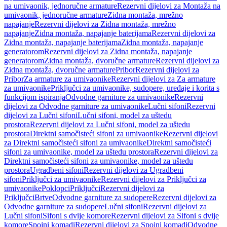
na umivaonik, jednoručne armature
Rezervni dijelovi za Montaža na
umivaonik, jednoručne armature
Zidna montaža, mrežno
napajanje
Rezervni dijelovi za Zidna montaža, mrežno
napajanje
Zidna montaža, napajanje baterijama
Rezervni dijelovi za
Zidna montaža, napajanje baterijama
Zidna montaža, napajanje
generatorom
Rezervni dijelovi za Zidna montaža, napajanje
generatorom
Zidna montaža, dvoručne armature
Rezervni dijelovi za
Zidna montaža, dvoručne armature
Pribor
Rezervni dijelovi za
Pribor
Za armature za umivaonike
Rezervni dijelovi za Za armature
za umivaonike
Priključci za umivaonike, sudopere, uređaje i korita s
funkcijom ispiranja
Odvodne garniture za umivaonike
Rezervni
dijelovi za Odvodne garniture za umivaonike
Lučni sifoni
Rezervni
dijelovi za Lučni sifoni
Lučni sifoni, model za uštedu
prostora
Rezervni dijelovi za Lučni sifoni, model za uštedu
prostora
Direktni samočisteći sifoni za umivaonike
Rezervni dijelovi
za Direktni samočisteći sifoni za umivaonike
Direktni samočisteći
sifoni za umivaonike, model za uštedu prostora
Rezervni dijelovi za
Direktni samočisteći sifoni za umivaonike, model za uštedu
prostora
Ugradbeni sifoni
Rezervni dijelovi za Ugradbeni
sifoni
Priključci za umivaonike
Rezervni dijelovi za Priključci za
umivaonike
Poklopci
Priključci
Rezervni dijelovi za
Priključci
Brtve
Odvodne garniture za sudopere
Rezervni dijelovi za
Odvodne garniture za sudopere
Lučni sifoni
Rezervni dijelovi za
Lučni sifoni
Sifoni s dvije komore
Rezervni dijelovi za Sifoni s dvije
komore
Spojni komadi
Rezervni dijelovi za Spojni komadi
Odvodne