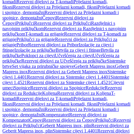
komadi
Rezervni dijelovi za T-komadi
Prijelazni komadi,
fiksni
Rezervni dijelovi za Prijelazni komadi, fiksni
Prijelazni komadi
i spojnice, demontažni
Rezervni dijelovi za Prijelazni komadi i
spojnice, demontažni
Čepovi
Rezervni dijelovi za
Čepovi
Priključci
Rezervni dijelovi za Priključci
Razdjelnici s
navojnim priključkom
Rezervni dijelovi za Razdjelnici s navojnim
priključkom
T-komadi za grijanje
Rezervni dijelovi za T-komadi za
grijanje
Priključci za grijanje
Rezervni dijelovi za Priključci za
grijanje
Pribor
Rezervni dijelovi za Pribor
Izolacije za cijevi i
fitinge
Izolacije za priključke
Brtvila za cijevi i fitinge
Brtvila za
priključke
Poklopci za cijevi
Učvršćenja za cijevi
Učvršćenja za
priključke
Rezervni dijelovi za Učvršćenja za priključke
Sistemske
brtve
Set vijaka za prirubničke spojeve
Geberit Mapress inox
Geberit
Mapress inox
Rezervni dijelovi za Geberit Mapress inox
Sistemske
cijevi 1.4401
Rezervni dijelovi za Sistemske cijevi 1.4401
Sistemske
cijevi 1.4521
Rezervni dijelovi za Sistemske cijevi 1.4521
Cijevni
umeci
Spojnice
Rezervni dijelovi za Spojnice
Redukcije
Rezervni
dijelovi za Redukcije
Koljena
Rezervni dijelovi za Koljena
T-
komadi
Rezervni dijelovi za T-komadi
Prijelazni komadi,
fiksni
Rezervni dijelovi za Prijelazni komadi, fiksni
Prijelazni komadi
i spojnice, demontažni
Rezervni dijelovi za Prijelazni komadi i
spojnice, demontažni
Kompenzatori
Rezervni dijelovi za
Kompenzatori
Čepovi
Rezervni dijelovi za Čepovi
Priključci
Rezervni
dijelovi za Priključci
Geberit Mapress inox, plin
Rezervni dijelovi za
Geberit Mapress inox, plin
Sistemske cijevi 1.4401
Rezervni dijelovi