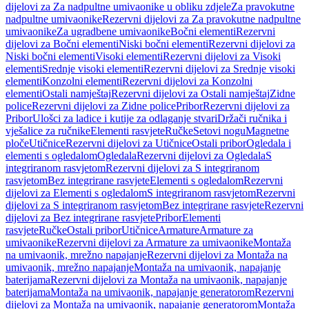
dijelovi za Za nadpultne umivaonike u obliku zdjele
Za pravokutne
nadpultne umivaonike
Rezervni dijelovi za Za pravokutne nadpultne
umivaonike
Za ugradbene umivaonike
Bočni elementi
Rezervni
dijelovi za Bočni elementi
Niski bočni elementi
Rezervni dijelovi za
Niski bočni elementi
Visoki elementi
Rezervni dijelovi za Visoki
elementi
Srednje visoki elementi
Rezervni dijelovi za Srednje visoki
elementi
Konzolni elementi
Rezervni dijelovi za Konzolni
elementi
Ostali namještaj
Rezervni dijelovi za Ostali namještaj
Zidne
police
Rezervni dijelovi za Zidne police
Pribor
Rezervni dijelovi za
Pribor
Ulošci za ladice i kutije za odlaganje stvari
Držači ručnika i
vješalice za ručnike
Elementi rasvjete
Ručke
Setovi nogu
Magnetne
ploče
Utičnice
Rezervni dijelovi za Utičnice
Ostali pribor
Ogledala i
elementi s ogledalom
Ogledala
Rezervni dijelovi za Ogledala
S
integriranom rasvjetom
Rezervni dijelovi za S integriranom
rasvjetom
Bez integrirane rasvjete
Elementi s ogledalom
Rezervni
dijelovi za Elementi s ogledalom
S integriranom rasvjetom
Rezervni
dijelovi za S integriranom rasvjetom
Bez integrirane rasvjete
Rezervni
dijelovi za Bez integrirane rasvjete
Pribor
Elementi
rasvjete
Ručke
Ostali pribor
Utičnice
Armature
Armature za
umivaonike
Rezervni dijelovi za Armature za umivaonike
Montaža
na umivaonik, mrežno napajanje
Rezervni dijelovi za Montaža na
umivaonik, mrežno napajanje
Montaža na umivaonik, napajanje
baterijama
Rezervni dijelovi za Montaža na umivaonik, napajanje
baterijama
Montaža na umivaonik, napajanje generatorom
Rezervni
dijelovi za Montaža na umivaonik, napajanje generatorom
Montaža