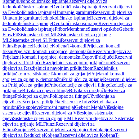
ispiranje
Jednokoličinsko ispiranje
Rezervni dijelovi za
Jednokoličinsko ispiranje
Dvokoličinsko ispiranje
Rezervni dijelovi
za Dvokoličinsko ispiranje
Unutarnje garniture
Rezervni dijelovi za
Unutarnje garniture
Jednokoličinsko ispiranje
Rezervni dijelovi za
Jednokoličinsko ispiranje
Dvokoličinsko ispiranje
Rezervni dijelovi
za Dvokoličinsko ispiranje
Pribor
Membrane
Sustavi opskrbe
Geberit
FlowFit
Sistemske cijevi ML
Sistemske cijevi za grijanje
ML
Sistemske cijevi SL
Fitinzi
Rezervni dijelovi za
Fitinzi
Spojnice
Redukcije
Koljena
T-komadi
Prijelazni komadi,
fiksni
Prijelazni komadi i spojnice, demontažni
Rezervni dijelovi za
Prijelazni komadi i spojnice, demontažni
Čepovi
Priključci
Rezervni
dijelovi za Priključci
Razdjelnici s navojnim priključkom
Rezervni
dijelovi za Razdjelnici s navojnim priključkom
Razdjelnik s
priključkom za stiskanje
T-komadi za grijanje
Prijelazni komadi i
spojevi za grijanje, demontažni
Priključci za grijanje
Rezervni dijelovi
za Priključci za grijanje
Pribor
Izolacije za cijevi i fitinge
Izolacije za
priključke
Brtvila za cijevi i fitinge
Brtvila za priključke
Brtve za
fitinge
Poklopci za cijevi
Poklopac za fitinge
Učvršćenja za
cijevi
Učvršćenja za priključke
Sistemske brtve
Set vijaka za
prirubničke spojeve
Potrošni materijal
Geberit Mepla
Višeslojne
sistemske cijevi
Rezervni dijelovi za Višeslojne sistemske
cijevi
Sistemske cijevi za grijanje ML
Rezervni dijelovi za Sistemske
cijevi za grijanje ML
Fitinzi
Rezervni dijelovi za
Fitinzi
Spojnice
Rezervni dijelovi za Spojnice
Redukcije
Rezervni
dijelovi za Redukcije
Koljena
Rezervni dijelovi za Koljena
T-