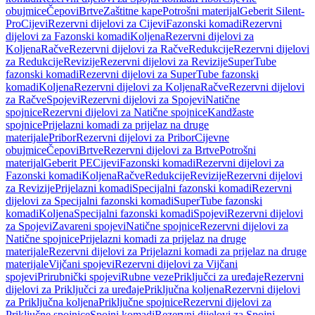
obujmice
Čepovi
Brtve
Zaštitne kape
Potrošni materijal
Geberit Silent-
Pro
Cijevi
Rezervni dijelovi za Cijevi
Fazonski komadi
Rezervni
dijelovi za Fazonski komadi
Koljena
Rezervni dijelovi za
Koljena
Račve
Rezervni dijelovi za Račve
Redukcije
Rezervni dijelovi
za Redukcije
Revizije
Rezervni dijelovi za Revizije
SuperTube
fazonski komadi
Rezervni dijelovi za SuperTube fazonski
komadi
Koljena
Rezervni dijelovi za Koljena
Račve
Rezervni dijelovi
za Račve
Spojevi
Rezervni dijelovi za Spojevi
Natične
spojnice
Rezervni dijelovi za Natične spojnice
Kandžaste
spojnice
Prijelazni komadi za prijelaz na druge
materijale
Pribor
Rezervni dijelovi za Pribor
Cijevne
obujmice
Čepovi
Brtve
Rezervni dijelovi za Brtve
Potrošni
materijal
Geberit PE
Cijevi
Fazonski komadi
Rezervni dijelovi za
Fazonski komadi
Koljena
Račve
Redukcije
Revizije
Rezervni dijelovi
za Revizije
Prijelazni komadi
Specijalni fazonski komadi
Rezervni
dijelovi za Specijalni fazonski komadi
SuperTube fazonski
komadi
Koljena
Specijalni fazonski komadi
Spojevi
Rezervni dijelovi
za Spojevi
Zavareni spojevi
Natične spojnice
Rezervni dijelovi za
Natične spojnice
Prijelazni komadi za prijelaz na druge
materijale
Rezervni dijelovi za Prijelazni komadi za prijelaz na druge
materijale
Vijčani spojevi
Rezervni dijelovi za Vijčani
spojevi
Prirubnički spojevi
Rubne veze
Priključci za uređaje
Rezervni
dijelovi za Priključci za uređaje
Priključna koljena
Rezervni dijelovi
za Priključna koljena
Priključne spojnice
Rezervni dijelovi za
Priključne spojnice
Spojni komadi
Rezervni dijelovi za Spojni