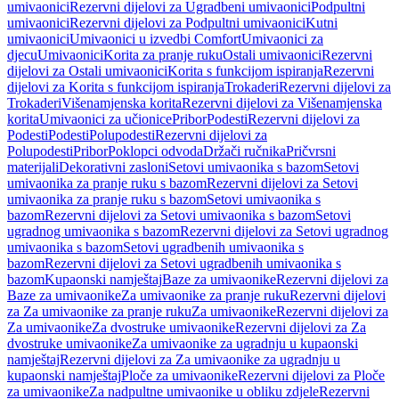
umivaonici
Rezervni dijelovi za Ugradbeni umivaonici
Podpultni
umivaonici
Rezervni dijelovi za Podpultni umivaonici
Kutni
umivaonici
Umivaonici u izvedbi Comfort
Umivaonici za
djecu
Umivaonici
Korita za pranje ruku
Ostali umivaonici
Rezervni
dijelovi za Ostali umivaonici
Korita s funkcijom ispiranja
Rezervni
dijelovi za Korita s funkcijom ispiranja
Trokaderi
Rezervni dijelovi za
Trokaderi
Višenamjenska korita
Rezervni dijelovi za Višenamjenska
korita
Umivaonici za učionice
Pribor
Podesti
Rezervni dijelovi za
Podesti
Podesti
Polupodesti
Rezervni dijelovi za
Polupodesti
Pribor
Poklopci odvoda
Držači ručnika
Pričvrsni
materijali
Dekorativni zasloni
Setovi umivaonika s bazom
Setovi
umivaonika za pranje ruku s bazom
Rezervni dijelovi za Setovi
umivaonika za pranje ruku s bazom
Setovi umivaonika s
bazom
Rezervni dijelovi za Setovi umivaonika s bazom
Setovi
ugradnog umivaonika s bazom
Rezervni dijelovi za Setovi ugradnog
umivaonika s bazom
Setovi ugradbenih umivaonika s
bazom
Rezervni dijelovi za Setovi ugradbenih umivaonika s
bazom
Kupaonski namještaj
Baze za umivaonike
Rezervni dijelovi za
Baze za umivaonike
Za umivaonike za pranje ruku
Rezervni dijelovi
za Za umivaonike za pranje ruku
Za umivaonike
Rezervni dijelovi za
Za umivaonike
Za dvostruke umivaonike
Rezervni dijelovi za Za
dvostruke umivaonike
Za umivaonike za ugradnju u kupaonski
namještaj
Rezervni dijelovi za Za umivaonike za ugradnju u
kupaonski namještaj
Ploče za umivaonike
Rezervni dijelovi za Ploče
za umivaonike
Za nadpultne umivaonike u obliku zdjele
Rezervni