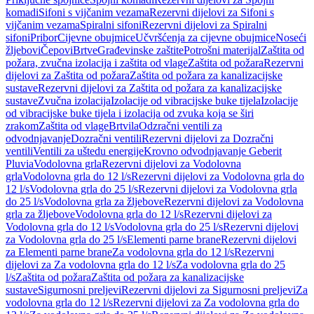
komadi
Sifoni s vijčanim vezama
Rezervni dijelovi za Sifoni s
vijčanim vezama
Spiralni sifoni
Rezervni dijelovi za Spiralni
sifoni
Pribor
Cijevne obujmice
Učvršćenja za cijevne obujmice
Noseći
žljebovi
Čepovi
Brtve
Građevinske zaštite
Potrošni materijal
Zaštita od
požara, zvučna izolacija i zaštita od vlage
Zaštita od požara
Rezervni
dijelovi za Zaštita od požara
Zaštita od požara za kanalizacijske
sustave
Rezervni dijelovi za Zaštita od požara za kanalizacijske
sustave
Zvučna izolacija
Izolacije od vibracijske buke tijela
Izolacije
od vibracijske buke tijela i izolacija od zvuka koja se širi
zrakom
Zaštita od vlage
Brtvila
Odzračni ventili za
odvodnjavanje
Dozračni ventili
Rezervni dijelovi za Dozračni
ventili
Ventili za uštedu energije
Krovno odvodnjavanje Geberit
Pluvia
Vodolovna grla
Rezervni dijelovi za Vodolovna
grla
Vodolovna grla do 12 l/s
Rezervni dijelovi za Vodolovna grla do
12 l/s
Vodolovna grla do 25 l/s
Rezervni dijelovi za Vodolovna grla
do 25 l/s
Vodolovna grla za žljebove
Rezervni dijelovi za Vodolovna
grla za žljebove
Vodolovna grla do 12 l/s
Rezervni dijelovi za
Vodolovna grla do 12 l/s
Vodolovna grla do 25 l/s
Rezervni dijelovi
za Vodolovna grla do 25 l/s
Elementi parne brane
Rezervni dijelovi
za Elementi parne brane
Za vodolovna grla do 12 l/s
Rezervni
dijelovi za Za vodolovna grla do 12 l/s
Za vodolovna grla do 25
l/s
Zaštita od požara
Zaštita od požara za kanalizacijske
sustave
Sigurnosni preljevi
Rezervni dijelovi za Sigurnosni preljevi
Za
vodolovna grla do 12 l/s
Rezervni dijelovi za Za vodolovna grla do