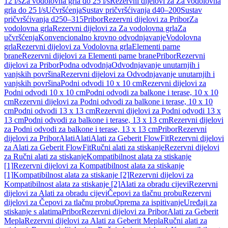
12 l/s
Za vodolovna grla do 25 l/s
Rezervni dijelovi za Za vodolovna
grla do 25 l/s
Učvršćenja
Sustav pričvršćivanja d40–200
Sustav
pričvršćivanja d250–315
Pribor
Rezervni dijelovi za Pribor
Za
vodolovna grla
Rezervni dijelovi za Za vodolovna grla
Za
učvršćenja
Konvencionalno krovno odvodnjavanje
Vodolovna
grla
Rezervni dijelovi za Vodolovna grla
Elementi parne
brane
Rezervni dijelovi za Elementi parne brane
Pribor
Rezervni
dijelovi za Pribor
Podna odvodnja
Odvodnjavanje unutarnjih i
vanjskih površina
Rezervni dijelovi za Odvodnjavanje unutarnjih i
vanjskih površina
Podni odvodi 10 x 10 cm
Rezervni dijelovi za
Podni odvodi 10 x 10 cm
Podni odvodi za balkone i terase, 10 x 10
cm
Rezervni dijelovi za Podni odvodi za balkone i terase, 10 x 10
cm
Podni odvodi 13 x 13 cm
Rezervni dijelovi za Podni odvodi 13 x
13 cm
Podni odvodi za balkone i terase, 13 x 13 cm
Rezervni dijelovi
za Podni odvodi za balkone i terase, 13 x 13 cm
Pribor
Rezervni
dijelovi za Pribor
Alati
Alati
Alati za Geberit FlowFit
Rezervni dijelovi
za Alati za Geberit FlowFit
Ručni alati za stiskanje
Rezervni dijelovi
za Ručni alati za stiskanje
Kompatibilnost alata za stiskanje
[1]
Rezervni dijelovi za Kompatibilnost alata za stiskanje
[1]
Kompatibilnost alata za stiskanje [2]
Rezervni dijelovi za
Kompatibilnost alata za stiskanje [2]
Alati za obradu cijevi
Rezervni
dijelovi za Alati za obradu cijevi
Čepovi za tlačnu probu
Rezervni
dijelovi za Čepovi za tlačnu probu
Oprema za ispitivanje
Uređaji za
stiskanje s alatima
Pribor
Rezervni dijelovi za Pribor
Alati za Geberit
Mepla
Rezervni dijelovi za Alati za Geberit Mepla
Ručni alati za