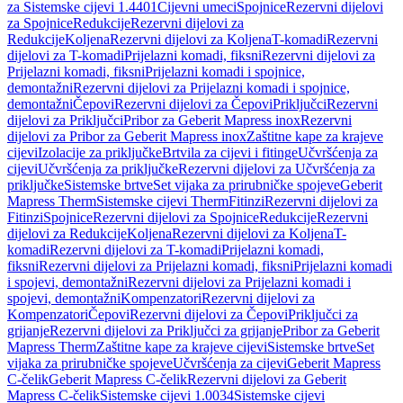
za Sistemske cijevi 1.4401
Cijevni umeci
Spojnice
Rezervni dijelovi
za Spojnice
Redukcije
Rezervni dijelovi za
Redukcije
Koljena
Rezervni dijelovi za Koljena
T-komadi
Rezervni
dijelovi za T-komadi
Prijelazni komadi, fiksni
Rezervni dijelovi za
Prijelazni komadi, fiksni
Prijelazni komadi i spojnice,
demontažni
Rezervni dijelovi za Prijelazni komadi i spojnice,
demontažni
Čepovi
Rezervni dijelovi za Čepovi
Priključci
Rezervni
dijelovi za Priključci
Pribor za Geberit Mapress inox
Rezervni
dijelovi za Pribor za Geberit Mapress inox
Zaštitne kape za krajeve
cijevi
Izolacije za priključke
Brtvila za cijevi i fitinge
Učvršćenja za
cijevi
Učvršćenja za priključke
Rezervni dijelovi za Učvršćenja za
priključke
Sistemske brtve
Set vijaka za prirubničke spojeve
Geberit
Mapress Therm
Sistemske cijevi Therm
Fitinzi
Rezervni dijelovi za
Fitinzi
Spojnice
Rezervni dijelovi za Spojnice
Redukcije
Rezervni
dijelovi za Redukcije
Koljena
Rezervni dijelovi za Koljena
T-
komadi
Rezervni dijelovi za T-komadi
Prijelazni komadi,
fiksni
Rezervni dijelovi za Prijelazni komadi, fiksni
Prijelazni komadi
i spojevi, demontažni
Rezervni dijelovi za Prijelazni komadi i
spojevi, demontažni
Kompenzatori
Rezervni dijelovi za
Kompenzatori
Čepovi
Rezervni dijelovi za Čepovi
Priključci za
grijanje
Rezervni dijelovi za Priključci za grijanje
Pribor za Geberit
Mapress Therm
Zaštitne kape za krajeve cijevi
Sistemske brtve
Set
vijaka za prirubničke spojeve
Učvršćenja za cijevi
Geberit Mapress
C-čelik
Geberit Mapress C-čelik
Rezervni dijelovi za Geberit
Mapress C-čelik
Sistemske cijevi 1.0034
Sistemske cijevi