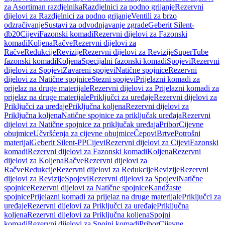
za Asortiman razdjelnika
Razdjelnici za podno grijanje
Rezervni
dijelovi za Razdjelnici za podno grijanje
Ventili za brzo
odzračivanje
Sustavi za odvodnjavanje zgrade
Geberit Silent-
db20
Cijevi
Fazonski komadi
Rezervni dijelovi za Fazonski
komadi
Koljena
Račve
Rezervni dijelovi za
Račve
Redukcije
Revizije
Rezervni dijelovi za Revizije
SuperTube
fazonski komadi
Koljena
Specijalni fazonski komadi
Spojevi
Rezervni
dijelovi za Spojevi
Zavareni spojevi
Natične spojnice
Rezervni
dijelovi za Natične spojnice
Stezni spojevi
Prijelazni komadi za
prijelaz na druge materijale
Rezervni dijelovi za Prijelazni komadi za
prijelaz na druge materijale
Priključci za uređaje
Rezervni dijelovi za
Priključci za uređaje
Priključna koljena
Rezervni dijelovi za
Priključna koljena
Natične spojnice za priključak uređaja
Rezervni
dijelovi za Natične spojnice za priključak uređaja
Pribor
Cijevne
obujmice
Učvršćenja za cijevne obujmice
Čepovi
Brtve
Potrošni
materijal
Geberit Silent-PP
Cijevi
Rezervni dijelovi za Cijevi
Fazonski
komadi
Rezervni dijelovi za Fazonski komadi
Koljena
Rezervni
dijelovi za Koljena
Račve
Rezervni dijelovi za
Račve
Redukcije
Rezervni dijelovi za Redukcije
Revizije
Rezervni
dijelovi za Revizije
Spojevi
Rezervni dijelovi za Spojevi
Natične
spojnice
Rezervni dijelovi za Natične spojnice
Kandžaste
spojnice
Prijelazni komadi za prijelaz na druge materijale
Priključci za
uređaje
Rezervni dijelovi za Priključci za uređaje
Priključna
koljena
Rezervni dijelovi za Priključna koljena
Spojni
komadi
Rezervni dijelovi za Spojni komadi
Pribor
Cijevne