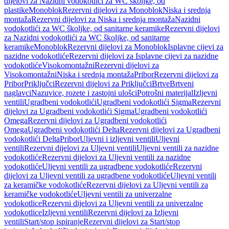
dijelovi za Nazidni vodokotlići za WC školjke, od
plastike
Monoblok
Rezervni dijelovi za Monoblok
Niska i srednja
montaža
Rezervni dijelovi za Niska i srednja montaža
Nazidni
vodokotlići za WC školjke, od sanitarne keramike
Rezervni dijelovi
za Nazidni vodokotlići za WC školjke, od sanitarne
keramike
Monoblok
Rezervni dijelovi za Monoblok
Isplavne cijevi za
nazidne vodokotliće
Rezervni dijelovi za Isplavne cijevi za nazidne
vodokotliće
Visokomontažni
Rezervni dijelovi za
Visokomontažni
Niska i srednja montaža
Pribor
Rezervni dijelovi za
Pribor
Priključci
Rezervni dijelovi za Priključci
Brtve
Brtveni
naglavci
Nazuvice, rozete i zastojni ulošci
Potrošni materijal
Izljevni
ventili
Ugradbeni vodokotlići
Ugradbeni vodokotlići Sigma
Rezervni
dijelovi za Ugradbeni vodokotlići Sigma
Ugradbeni vodokotlići
Omega
Rezervni dijelovi za Ugradbeni vodokotlići
Omega
Ugradbeni vodokotlići Delta
Rezervni dijelovi za Ugradbeni
vodokotlići Delta
Pribor
Uljevni i izljevni ventili
Uljevni
ventili
Rezervni dijelovi za Uljevni ventili
Uljevni ventili za nazidne
vodokotliće
Rezervni dijelovi za Uljevni ventili za nazidne
vodokotliće
Uljevni ventili za ugradbene vodokotliće
Rezervni
dijelovi za Uljevni ventili za ugradbene vodokotliće
Uljevni ventili
za keramičke vodokotliće
Rezervni dijelovi za Uljevni ventili za
keramičke vodokotliće
Uljevni ventili za univerzalne
vodokotlice
Rezervni dijelovi za Uljevni ventili za univerzalne
vodokotlice
Izljevni ventili
Rezervni dijelovi za Izljevni
ventili
Start/stop ispiranje
Rezervni dijelovi za Start/stop