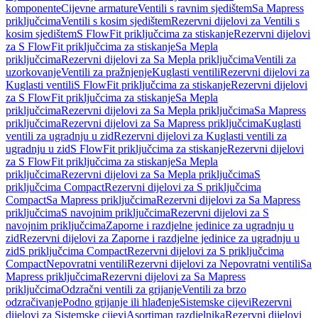
komponente
Cijevne armature
Ventili s ravnim sjedištem
Sa Mapress
priključcima
Ventili s kosim sjedištem
Rezervni dijelovi za Ventili s
kosim sjedištem
S FlowFit priključcima za stiskanje
Rezervni dijelovi
za S FlowFit priključcima za stiskanje
Sa Mepla
priključcima
Rezervni dijelovi za Sa Mepla priključcima
Ventili za
uzorkovanje
Ventili za pražnjenje
Kuglasti ventili
Rezervni dijelovi za
Kuglasti ventili
S FlowFit priključcima za stiskanje
Rezervni dijelovi
za S FlowFit priključcima za stiskanje
Sa Mepla
priključcima
Rezervni dijelovi za Sa Mepla priključcima
Sa Mapress
priključcima
Rezervni dijelovi za Sa Mapress priključcima
Kuglasti
ventili za ugradnju u zid
Rezervni dijelovi za Kuglasti ventili za
ugradnju u zid
S FlowFit priključcima za stiskanje
Rezervni dijelovi
za S FlowFit priključcima za stiskanje
Sa Mepla
priključcima
Rezervni dijelovi za Sa Mepla priključcima
S
priključcima Compact
Rezervni dijelovi za S priključcima
Compact
Sa Mapress priključcima
Rezervni dijelovi za Sa Mapress
priključcima
S navojnim priključcima
Rezervni dijelovi za S
navojnim priključcima
Zaporne i razdjelne jedinice za ugradnju u
zid
Rezervni dijelovi za Zaporne i razdjelne jedinice za ugradnju u
zid
S priključcima Compact
Rezervni dijelovi za S priključcima
Compact
Nepovratni ventili
Rezervni dijelovi za Nepovratni ventili
Sa
Mapress priključcima
Rezervni dijelovi za Sa Mapress
priključcima
Odzračni ventili za grijanje
Ventili za brzo
odzračivanje
Podno grijanje ili hlađenje
Sistemske cijevi
Rezervni
dijelovi za Sistemske cijevi
Asortiman razdjelnika
Rezervni dijelovi