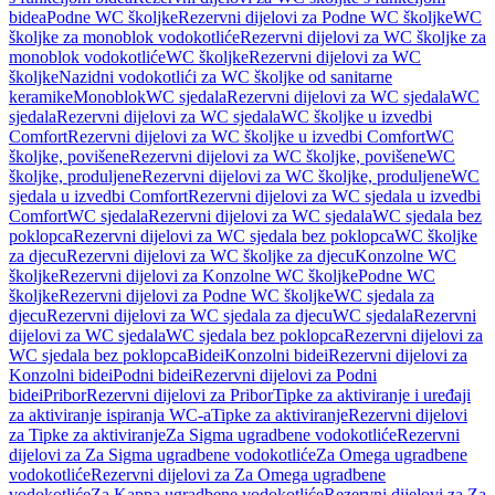
bidea
Podne WC školjke
Rezervni dijelovi za Podne WC školjke
WC
školjke za monoblok vodokotliće
Rezervni dijelovi za WC školjke za
monoblok vodokotliće
WC školjke
Rezervni dijelovi za WC
školjke
Nazidni vodokotlići za WC školjke od sanitarne
keramike
Monoblok
WC sjedala
Rezervni dijelovi za WC sjedala
WC
sjedala
Rezervni dijelovi za WC sjedala
WC školjke u izvedbi
Comfort
Rezervni dijelovi za WC školjke u izvedbi Comfort
WC
školjke, povišene
Rezervni dijelovi za WC školjke, povišene
WC
školjke, produljene
Rezervni dijelovi za WC školjke, produljene
WC
sjedala u izvedbi Comfort
Rezervni dijelovi za WC sjedala u izvedbi
Comfort
WC sjedala
Rezervni dijelovi za WC sjedala
WC sjedala bez
poklopca
Rezervni dijelovi za WC sjedala bez poklopca
WC školjke
za djecu
Rezervni dijelovi za WC školjke za djecu
Konzolne WC
školjke
Rezervni dijelovi za Konzolne WC školjke
Podne WC
školjke
Rezervni dijelovi za Podne WC školjke
WC sjedala za
djecu
Rezervni dijelovi za WC sjedala za djecu
WC sjedala
Rezervni
dijelovi za WC sjedala
WC sjedala bez poklopca
Rezervni dijelovi za
WC sjedala bez poklopca
Bidei
Konzolni bidei
Rezervni dijelovi za
Konzolni bidei
Podni bidei
Rezervni dijelovi za Podni
bidei
Pribor
Rezervni dijelovi za Pribor
Tipke za aktiviranje i uređaji
za aktiviranje ispiranja WC-a
Tipke za aktiviranje
Rezervni dijelovi
za Tipke za aktiviranje
Za Sigma ugradbene vodokotliće
Rezervni
dijelovi za Za Sigma ugradbene vodokotliće
Za Omega ugradbene
vodokotliće
Rezervni dijelovi za Za Omega ugradbene
vodokotliće
Za Kappa ugradbene vodokotliće
Rezervni dijelovi za Za