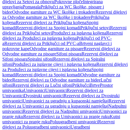
dijelovi za Setovi za obnovu
Pokrovne ploče
Integrirana
upravljanja
Pomagala
Priključci za WC školjke, pisoare i
bidee
Odvodne garniture za WC školjke i trokadere
Rezervni dijelovi
za Odvodne garniture za WC školjke i trokadere
Priključna
koljena
Rezervni dijelovi za Priključna koljena
Spojni
komadi
Rezervni dijelovi za Spojni komadi
Priključni setovi
Rezervni
dijelovi za Priključni setovi
Produžeci za isplavna koljena
Rezervni
dijelovi za Produžeci za isplavna koljena
Priključci od PVC-
a
Rezervni dijelovi za Priključci od PVC-a
Brtveni naglavci i
pokrovne kape
Odvodne garniture za pisoare
Rezervni dijelovi za
Odvodne garniture za pisoare
Sifoni pisoara
Rezervni dijelovi za
Sifoni pisoara
Spiralni sifoni
Rezervni dijelovi za Spiralni
sifoni
Produžeci za isplavne cijevi i isplavna koljena
Rezervni dijelovi
za Produžeci za isplavne cijevi i isplavna koljena
Spojni
komadi
Rezervni dijelovi za Spojni komadi
Odvodne garniture za
bidee
Rezervni dijelovi za Odvodne garniture za bidee
Lučni
sifoni
Rezervni dijelovi za Lučni sifoni
Priključci
Brtve
Prostor
umivaonika
Umivaonici
Umivaonici
Rezervni dijelovi za
Umivaonici
Dvostruki umivaonici
Rezervni dijelovi za Dvostruki
umivaonici
Umivaonici za ugradnju u kupaonski namještaj
Rezervni
dijelovi za Umivaonici za ugradnju u kupaonski namještaj
Nadpultni
umivaonici
Rezervni dijelovi za Nadpultni umivaonici
Umivaonici za
pranje ruku
Rezervni dijelovi za Umivaonici za pranje ruku
Kutni
umivaonici za pranje ruku
Poluugradbeni umivaonici
Rezervni
dijelovi za Poluugradbeni umivaonici
Ugradbeni