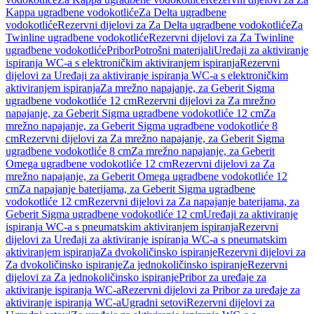
Kappa ugradbene vodokotliće
Za Delta ugradbene
vodokotliće
Rezervni dijelovi za Za Delta ugradbene vodokotliće
Za
Twinline ugradbene vodokotliće
Rezervni dijelovi za Za Twinline
ugradbene vodokotliće
Pribor
Potrošni materijali
Uređaji za aktiviranje
ispiranja WC-a s elektroničkim aktiviranjem ispiranja
Rezervni
dijelovi za Uređaji za aktiviranje ispiranja WC-a s elektroničkim
aktiviranjem ispiranja
Za mrežno napajanje, za Geberit Sigma
ugradbene vodokotliće 12 cm
Rezervni dijelovi za Za mrežno
napajanje, za Geberit Sigma ugradbene vodokotliće 12 cm
Za
mrežno napajanje, za Geberit Sigma ugradbene vodokotliće 8
cm
Rezervni dijelovi za Za mrežno napajanje, za Geberit Sigma
ugradbene vodokotliće 8 cm
Za mrežno napajanje, za Geberit
Omega ugradbene vodokotliće 12 cm
Rezervni dijelovi za Za
mrežno napajanje, za Geberit Omega ugradbene vodokotliće 12
cm
Za napajanje baterijama, za Geberit Sigma ugradbene
vodokotliće 12 cm
Rezervni dijelovi za Za napajanje baterijama, za
Geberit Sigma ugradbene vodokotliće 12 cm
Uređaji za aktiviranje
ispiranja WC-a s pneumatskim aktiviranjem ispiranja
Rezervni
dijelovi za Uređaji za aktiviranje ispiranja WC-a s pneumatskim
aktiviranjem ispiranja
Za dvokoličinsko ispiranje
Rezervni dijelovi za
Za dvokoličinsko ispiranje
Za jednokoličinsko ispiranje
Rezervni
dijelovi za Za jednokoličinsko ispiranje
Pribor za uređaje za
aktiviranje ispiranja WC-a
Rezervni dijelovi za Pribor za uređaje za
aktiviranje ispiranja WC-a
Ugradni setovi
Rezervni dijelovi za