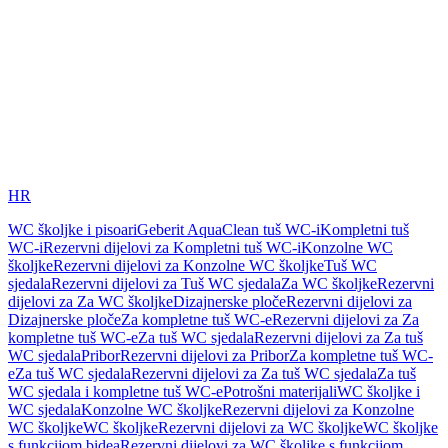
HR
WC školjke i pisoari
Geberit AquaClean tuš WC-i
Kompletni tuš
WC-i
Rezervni dijelovi za Kompletni tuš WC-i
Konzolne WC
školjke
Rezervni dijelovi za Konzolne WC školjke
Tuš WC
sjedala
Rezervni dijelovi za Tuš WC sjedala
Za WC školjke
Rezervni
dijelovi za Za WC školjke
Dizajnerske ploče
Rezervni dijelovi za
Dizajnerske ploče
Za kompletne tuš WC-e
Rezervni dijelovi za Za
kompletne tuš WC-e
Za tuš WC sjedala
Rezervni dijelovi za Za tuš
WC sjedala
Pribor
Rezervni dijelovi za Pribor
Za kompletne tuš WC-
e
Za tuš WC sjedala
Rezervni dijelovi za Za tuš WC sjedala
Za tuš
WC sjedala i kompletne tuš WC-e
Potrošni materijali
WC školjke i
WC sjedala
Konzolne WC školjke
Rezervni dijelovi za Konzolne
WC školjke
WC školjke
Rezervni dijelovi za WC školjke
WC školjke
s funkcijom bidea
Rezervni dijelovi za WC školjke s funkcijom