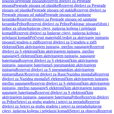
poklopca
Pregrade pisoara
Rezervni dijelovi za Pregrade
pisoara
Pregrade pisoara od plastike
Rezervni dijelovi za Pregrade
pisoara od plastike
Pregrade pisoara od stakla
Rezervni dijelovi za
Pregrade pisoara od stakla
Pregrade pisoara od sanitarne
keramike
Rezervni dijelovi za Pregrade pisoara od sanitarne
keramike
Pribor
Rezervni dijelovi za Pribor
Poklopac pisoara
Sifoni i
pribor za sifone
Isplavne cijevi, isplavna koljena i prijelazni
komadi
Rezervni dijelovi za Isplavne cijevi, isplavna koljena i
prijelazni komadi
Pričvrsni materijali
Uređaji za aktiviranje ispiranja
pisoara
Ugradnja u zid
Rezervni dijelovi za Ugradnja u zid
S
elektroničkim aktiviranjem ispiranja, mrežno napajanje
Rezervni
dijelovi za S elektroničkim aktiviranjem ispiranja, mrežno
napajanje
S elektroničkim aktiviranjem ispiranja, napajanje
baterijama
Rezervni dijelovi za S elektroničkim aktiviranjem
ispiranja, napajanje baterijama
S pneumatskim aktiviranjem
ispiranja
Rezervni dijelovi za S pneumatskim aktiviranjem
ispiranja
Basic
Rezervni dijelovi za Basic
Nazidna montaža
Rezervni
dijelovi za Nazidna montaža
S elektroničkim aktiviranjem ispiranja,
mrežno napajanje
Rezervni dijelovi za S elektroničkim aktiviranjem
ispiranja, mrežno napajanje
S elektroničkim aktiviranjem ispiranja,
napajanje baterijama
Rezervni dijelovi za S elektroničkim
aktiviranjem ispiranja, napajanje baterijama
Pribor
Rezervni dijelovi
za Pribor
Setovi za grubu gradnju i setovi za preradu
Rezervni
dijelovi za Setovi za grubu gradnju i setovi za preradu
Isplavne
cijevi, isplavna koljena i prijelazni komadi
Setovi za obnovu
Rezervni