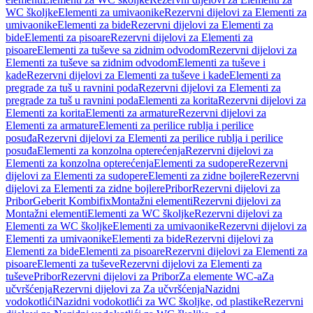
WC školjke
Elementi za umivaonike
Rezervni dijelovi za Elementi za
umivaonike
Elementi za bide
Rezervni dijelovi za Elementi za
bide
Elementi za pisoare
Rezervni dijelovi za Elementi za
pisoare
Elementi za tuševe sa zidnim odvodom
Rezervni dijelovi za
Elementi za tuševe sa zidnim odvodom
Elementi za tuševe i
kade
Rezervni dijelovi za Elementi za tuševe i kade
Elementi za
pregrade za tuš u ravnini poda
Rezervni dijelovi za Elementi za
pregrade za tuš u ravnini poda
Elementi za korita
Rezervni dijelovi za
Elementi za korita
Elementi za armature
Rezervni dijelovi za
Elementi za armature
Elementi za perilice rublja i perilice
posuđa
Rezervni dijelovi za Elementi za perilice rublja i perilice
posuđa
Elementi za konzolna opterećenja
Rezervni dijelovi za
Elementi za konzolna opterećenja
Elementi za sudopere
Rezervni
dijelovi za Elementi za sudopere
Elementi za zidne bojlere
Rezervni
dijelovi za Elementi za zidne bojlere
Pribor
Rezervni dijelovi za
Pribor
Geberit Kombifix
Montažni elementi
Rezervni dijelovi za
Montažni elementi
Elementi za WC školjke
Rezervni dijelovi za
Elementi za WC školjke
Elementi za umivaonike
Rezervni dijelovi za
Elementi za umivaonike
Elementi za bide
Rezervni dijelovi za
Elementi za bide
Elementi za pisoare
Rezervni dijelovi za Elementi za
pisoare
Elementi za tuševe
Rezervni dijelovi za Elementi za
tuševe
Pribor
Rezervni dijelovi za Pribor
Za elemente WC-a
Za
učvršćenja
Rezervni dijelovi za Za učvršćenja
Nazidni
vodokotlići
Nazidni vodokotlići za WC školjke, od plastike
Rezervni