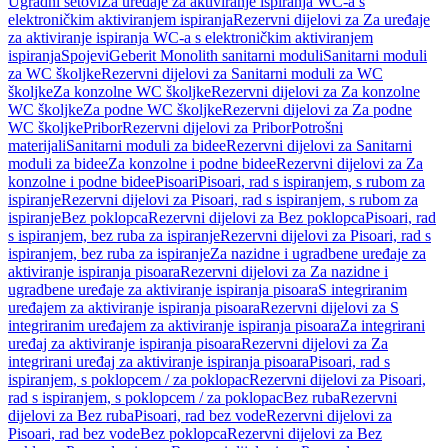
Ugradni setovi
Za uređaje za aktiviranje ispiranja WC-a s
elektroničkim aktiviranjem ispiranja
Rezervni dijelovi za Za uređaje
za aktiviranje ispiranja WC-a s elektroničkim aktiviranjem
ispiranja
Spojevi
Geberit Monolith sanitarni moduli
Sanitarni moduli
za WC školjke
Rezervni dijelovi za Sanitarni moduli za WC
školjke
Za konzolne WC školjke
Rezervni dijelovi za Za konzolne
WC školjke
Za podne WC školjke
Rezervni dijelovi za Za podne
WC školjke
Pribor
Rezervni dijelovi za Pribor
Potrošni
materijali
Sanitarni moduli za bidee
Rezervni dijelovi za Sanitarni
moduli za bidee
Za konzolne i podne bidee
Rezervni dijelovi za Za
konzolne i podne bidee
Pisoari
Pisoari, rad s ispiranjem, s rubom za
ispiranje
Rezervni dijelovi za Pisoari, rad s ispiranjem, s rubom za
ispiranje
Bez poklopca
Rezervni dijelovi za Bez poklopca
Pisoari, rad
s ispiranjem, bez ruba za ispiranje
Rezervni dijelovi za Pisoari, rad s
ispiranjem, bez ruba za ispiranje
Za nazidne i ugradbene uređaje za
aktiviranje ispiranja pisoara
Rezervni dijelovi za Za nazidne i
ugradbene uređaje za aktiviranje ispiranja pisoara
S integriranim
uređajem za aktiviranje ispiranja pisoara
Rezervni dijelovi za S
integriranim uređajem za aktiviranje ispiranja pisoara
Za integrirani
uređaj za aktiviranje ispiranja pisoara
Rezervni dijelovi za Za
integrirani uređaj za aktiviranje ispiranja pisoara
Pisoari, rad s
ispiranjem, s poklopcem / za poklopac
Rezervni dijelovi za Pisoari,
rad s ispiranjem, s poklopcem / za poklopac
Bez ruba
Rezervni
dijelovi za Bez ruba
Pisoari, rad bez vode
Rezervni dijelovi za
Pisoari, rad bez vode
Bez poklopca
Rezervni dijelovi za Bez