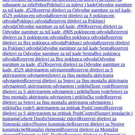
odlaganje za niše
Pribor
Priključci za tuševe i kade
Odvodne garniture
za tuš kade, d52
Rezervni dijelovi za Odvodne garniture za tuš kade,
d52
S poklopcem odvoda
Rezervni dijelovi za S poklopcem
odvoda
Poklopci odvoda
Rezervni dijelovi za Poklopci
odvoda
Odvodne garniture za tuš kade, d90
Rezervni dijelovi za
Odvodne garniture za tuš kade, d90
S poklopcem odvoda
Rezervni
dijelovi za S poklopcem odvoda
Bez poklopca odvoda
Rezervni
dijelovi za Bez poklopca odvoda
Poklopci odvoda
Rezervni dijelovi
za Poklopci odvoda
Odvodne garniture za tuš kade Sestra
Rezervni
dijelovi za Odvodne garniture za tuš kade Sestra
Bez poklopca
odvoda
Rezervni dijelovi za Bez poklopca odvoda
Odvodne
garniture za kade, d52
Rezervni dijelovi za Odvodne garniture za
kade, d52
S aktiviranjem odvrtanjem
Rezervni dijelovi za S
aktiviranjem odvrtanjem
Setovi za finu montažu aktiviranja
odvrtanjem
Rezervni dijelovi za Setovi za finu montažu aktiviranja
odvrtanjem
S aktiviranjem odvrtanjem i priključkom vode
Rezervni
dijelovi za S aktiviranjem odvrtanjem i priključkom vode
Setovi za
finu montažu aktiviranja odvrtanjem i priključka vode
Rezervni
dijelovi za Setovi za finu montažu aktiviranja odvrtanjem i
priključka vode
S aktiviranjem na pritisak PushControl
Rezervni
dijelovi za S aktiviranjem na pritisak PushControl
Sustavi instalacije i
ispiranja
Geberit Duofix
Sistemski zidovi
Rezervni dijelovi za
Sistemski zidovi
Nosive konstrukcije
Rezervni dijelovi za Nosive
konstrukcije
Montažni elementi
Rezervni dijelovi za Montažni
elementi
Elementi za WC školjke
Rezervni dijelovi za Elementi za