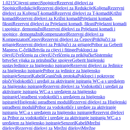
1.0215
Cijevni umeci
Spojnice
Rezervni dijelovi za
Spojnice
Redukcije
Rezervni dijelovi za Redukcije
Koljena
Rezervni
dijelovi za Koljena
T-komadi
Rezervni dijelovi za T-komadi
Križni
komadi
Rezervni dijelovi za Križni komadi
Prijelazni komadi,
fiksni
Rezervni dijelovi za Prijelazni komadi, fiksni
Prijelazni komadi
i spojnice, demontažni
Rezervni dijelovi za Prijelazni komadi i
spojnice, demontažni
Kompenzatori
Rezervni dijelovi za
Kompenzatori
Čepovi
Rezervni dijelovi za Čepovi
Priključci za
grijanje
Rezervni dijelovi za Priključci za grijanje
Pribor za Geberit
Mapress C-čelik
Brtvila za cijevi i fitinge
Poklopci za
cijevi
Učvršćenja za cijevi
Učvršćenja za priključke
Sistemske
brtve
Set vijaka za prirubničke spojeve
Geberit higijenski
sustav
Jedinice za higijensko ispiranje
Rezervni dijelovi za Jedinice
za higijensko ispiranje
Pribor za jedinice za higijensko
ispiranje
Senzori
Kabeli
Graničnik protoka
Poklopci i pokrovne
ploče
Vodokotlići i uređaji za aktiviranje ispiranja WC-a s uređajem
za higijensko ispiranje
Rezervni dijelovi za Vodokotlići i uređaji za
aktiviranje ispiranja WC-a s uređajem za higijensko
ispiranje
Ugradbeni vodokotlići s uređajem za higijensko
ispiranje
Higijenski ugradbeni moduli
Rezervni dijelovi za Higijenski
ugradbeni moduli
Pribor za vodokotliće i uređaje za aktiviranje
ispiranja WC-a s uređajem za higijensko ispiranje
Rezervni dijelovi
za Pribor za vodokotliće i uređaje za aktiviranje ispiranja WC-a s
uređajem za higijensko ispiranje
Senzori
Kabeli
Mrežni
dijelovi
Rezervni dijelovi za Mrežni dijelovi
Mrežne