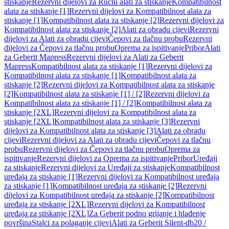
stiskanje
Rezervni dijelovi za Ručni alati za stiskanje
Kompatibilnost
alata za stiskanje [1]
Rezervni dijelovi za Kompatibilnost alata za
stiskanje [1]
Kompatibilnost alata za stiskanje [2]
Rezervni dijelovi za
Kompatibilnost alata za stiskanje [2]
Alati za obradu cijevi
Rezervni
dijelovi za Alati za obradu cijevi
Čepovi za tlačnu probu
Rezervni
dijelovi za Čepovi za tlačnu probu
Oprema za ispitivanje
Pribor
Alati
za Geberit Mapress
Rezervni dijelovi za Alati za Geberit
Mapress
Kompatibilnost alata za stiskanje [1]
Rezervni dijelovi za
Kompatibilnost alata za stiskanje [1]
Kompatibilnost alata za
stiskanje [2]
Rezervni dijelovi za Kompatibilnost alata za stiskanje
[2]
Kompatibilnost alata za stiskanje [1] / [2]
Rezervni dijelovi za
Kompatibilnost alata za stiskanje [1] / [2]
Kompatibilnost alata za
stiskanje [2XL]
Rezervni dijelovi za Kompatibilnost alata za
stiskanje [2XL]
Kompatibilnost alata za stiskanje [3]
Rezervni
dijelovi za Kompatibilnost alata za stiskanje [3]
Alati za obradu
cijevi
Rezervni dijelovi za Alati za obradu cijevi
Čepovi za tlačnu
probu
Rezervni dijelovi za Čepovi za tlačnu probu
Oprema za
ispitivanje
Rezervni dijelovi za Oprema za ispitivanje
Pribor
Uređaji
za stiskanje
Rezervni dijelovi za Uređaji za stiskanje
Kompatibilnost
uređaja za stiskanje [1]
Rezervni dijelovi za Kompatibilnost uređaja
za stiskanje [1]
Kompatibilnost uređaja za stiskanje [2]
Rezervni
dijelovi za Kompatibilnost uređaja za stiskanje [2]
Kompatibilnost
uređaja za stiskanje [2XL]
Rezervni dijelovi za Kompatibilnost
uređaja za stiskanje [2XL]
Za Geberit podno grijanje i hlađenje
površina
Stalci za polaganje cijevi
Alati za Geberit Silent-db20 /