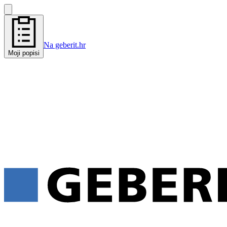
Na geberit.hr
Moji popisi