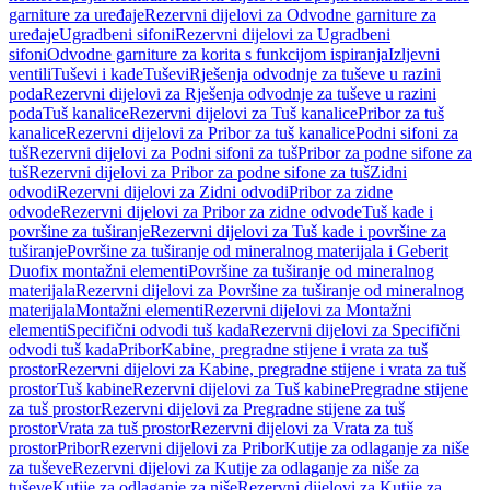
garniture za uređaje
Rezervni dijelovi za Odvodne garniture za
uređaje
Ugradbeni sifoni
Rezervni dijelovi za Ugradbeni
sifoni
Odvodne garniture za korita s funkcijom ispiranja
Izljevni
ventili
Tuševi i kade
Tuševi
Rješenja odvodnje za tuševe u razini
poda
Rezervni dijelovi za Rješenja odvodnje za tuševe u razini
poda
Tuš kanalice
Rezervni dijelovi za Tuš kanalice
Pribor za tuš
kanalice
Rezervni dijelovi za Pribor za tuš kanalice
Podni sifoni za
tuš
Rezervni dijelovi za Podni sifoni za tuš
Pribor za podne sifone za
tuš
Rezervni dijelovi za Pribor za podne sifone za tuš
Zidni
odvodi
Rezervni dijelovi za Zidni odvodi
Pribor za zidne
odvode
Rezervni dijelovi za Pribor za zidne odvode
Tuš kade i
površine za tuširanje
Rezervni dijelovi za Tuš kade i površine za
tuširanje
Površine za tuširanje od mineralnog materijala i Geberit
Duofix montažni elementi
Površine za tuširanje od mineralnog
materijala
Rezervni dijelovi za Površine za tuširanje od mineralnog
materijala
Montažni elementi
Rezervni dijelovi za Montažni
elementi
Specifični odvodi tuš kada
Rezervni dijelovi za Specifični
odvodi tuš kada
Pribor
Kabine, pregradne stijene i vrata za tuš
prostor
Rezervni dijelovi za Kabine, pregradne stijene i vrata za tuš
prostor
Tuš kabine
Rezervni dijelovi za Tuš kabine
Pregradne stijene
za tuš prostor
Rezervni dijelovi za Pregradne stijene za tuš
prostor
Vrata za tuš prostor
Rezervni dijelovi za Vrata za tuš
prostor
Pribor
Rezervni dijelovi za Pribor
Kutije za odlaganje za niše
za tuševe
Rezervni dijelovi za Kutije za odlaganje za niše za
tuševe
Kutije za odlaganje za niše
Rezervni dijelovi za Kutije za