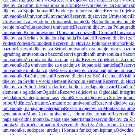
dijelovi za Sifoni pisoara
Spiralni sifoni
Rezervni dijelovi za Spiralni si
dijelovi za Spojni komadi
Odvodne garniture za bidee
Rezervni dijelov
umivaonika
Umivaonici
Umivaonici
Rezervni dijelovi za Umivaonici
Dv
Umivaonici za ugradnju u kupaonski namještaj
Nadpultni umivaonici
R
pranje ruku
Poluugradbeni umivaonici
Rezervni dijelovi za Poluugrad
umivaonici
Kutni umivaonici
Umivaonici u izvedbi Comfort
Umivaonic
dijelovi za Korita s funkcijom ispiranja
Trokaderi
Rezervni dijelovi za 
Podesti
Podesti
Polupodesti
Rezervni dijelovi za Polupodesti
Pribor
Pokl
bazom
Rezervni dijelovi za Setovi umivaonika za pranje ruku s bazom
ugradnog umivaonika s bazom
Setovi ugradbenih umivaonika s bazo
umivaonike
Za umivaonike za pranje ruku
Rezervni dijelovi za Za umi
umivaonike
Za umivaonike za ugradnju u kupaonski namještaj
Rezervn
umivaonike u obliku zdjele
Rezervni dijelovi za Za nadpultne umivaon
umivaonike
Bočni elementi
Rezervni dijelovi za Bočni elementi
Niski b
dijelovi za Srednje visoki elementi
Konzolni elementi
Rezervni dijelov
dijelovi za Pribor
Ulošci za ladice i kutije za odlaganje stvari
Držači ruč
elementi s ogledalom
Ogledala
Rezervni dijelovi za Ogledala
S integri
ogledalom
S integriranom rasvjetom
Rezervni dijelovi za S integriran
pribor
Utičnice
Armature
Armature za umivaonike
Rezervni dijelovi za
umivaonik, napajanje baterijama
Rezervni dijelovi za Montaža na umiv
generatorom
Montaža na umivaonik, jednoručne armature
Rezervni di
napajanje
Zidna montaža, napajanje baterijama
Rezervni dijelovi za Zi
montaža, dvoručne armature
Rezervni dijelovi za Zidna montaža, dvo
umivaonike, sudopere, uređaje i korita s funkcijom ispiranja
Odvodne g