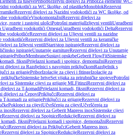
 Elementi za tuševe
Pribor
Rezervni dijelovi za Pribor
Za elemente WC-
zidni vodokotlići za WC školjke, od plastike
Monoblok
Rezervni
keramike
Rezervni dijelovi za Nazidni vodokotlići za WC školjke, od
zidne vodokotliće
Visokomontažni
Rezervni dijelovi za
ce, rozete i zastojni ulošci
Potrošni materijal
Izljevni ventili
Ugradbeni
za Ugradbeni vodokotlići Omega
Ugradbeni vodokotlići Delta
Rezervni
idne vodokotliće
Rezervni dijelovi za Uljevni ventili za nazidne
ke vodokotliće
Rezervni dijelovi za Uljevni ventili za keramičke
jelovi za Izljevni ventili
Start/stop ispiranje
Rezervni dijelovi za
ičinsko ispiranje
Unutarnje garniture
Rezervni dijelovi za Unutarnje
spiranje
Pribor
Membrane
Sustavi opskrbe
Geberit FlowFit
Sistemske
 komadi, fiksni
Prijelazni komadi i spojnice, demontažni
Rezervni
ni dijelovi za Razdjelnici s navojnim priključkom
Razdjelnik s
jučci za grijanje
Pribor
Izolacije za cijevi i fitinge
Izolacije za
 priključke
Sistemske brtve
Set vijaka za prirubničke spojeve
Potrošni
elovi za Sistemske cijevi za grijanje ML
Fitinzi
Rezervni dijelovi za
 dijelovi za T-komadi
Prijelazni komadi, fiksni
Rezervni dijelovi za
i dijelovi za Čepovi
Priključci
Rezervni dijelovi za
za T-komadi za grijanje
Priključci za grijanje
Rezervni dijelovi za
jučke
Poklopci za cijevi
Učvršćenja za cijevi
Učvršćenja za
s inox
Rezervni dijelovi za Geberit Mapress inox
Sistemske cijevi
e
Rezervni dijelovi za Spojnice
Redukcije
Rezervni dijelovi za
i komadi, fiksni
Prijelazni komadi i spojnice, demontažni
Rezervni
jučci
Rezervni dijelovi za Priključci
Geberit Mapress inox,
e
Rezervni dijelovi za Spojnice
Redukcije
Rezervni dijelovi za