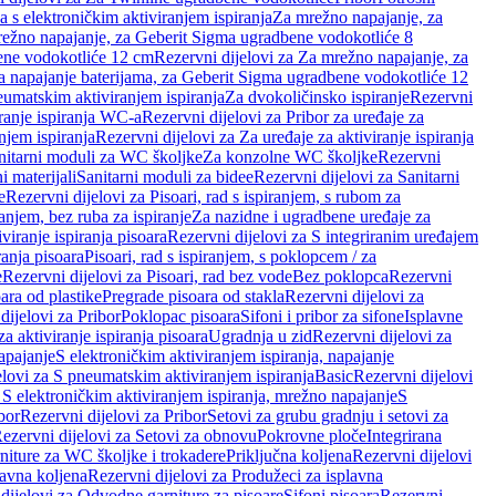
a s elektroničkim aktiviranjem ispiranja
Za mrežno napajanje, za
ežno napajanje, za Geberit Sigma ugradbene vodokotliće 8
ene vodokotliće 12 cm
Rezervni dijelovi za Za mrežno napajanje, za
Za napajanje baterijama, za Geberit Sigma ugradbene vodokotliće 12
neumatskim aktiviranjem ispiranja
Za dvokoličinsko ispiranje
Rezervni
iranje ispiranja WC-a
Rezervni dijelovi za Pribor za uređaje za
njem ispiranja
Rezervni dijelovi za Za uređaje za aktiviranje ispiranja
anitarni moduli za WC školjke
Za konzolne WC školjke
Rezervni
i materijali
Sanitarni moduli za bidee
Rezervni dijelovi za Sanitarni
e
Rezervni dijelovi za Pisoari, rad s ispiranjem, s rubom za
ranjem, bez ruba za ispiranje
Za nazidne i ugradbene uređaje za
viranje ispiranja pisoara
Rezervni dijelovi za S integriranim uređajem
ranja pisoara
Pisoari, rad s ispiranjem, s poklopcem / za
e
Rezervni dijelovi za Pisoari, rad bez vode
Bez poklopca
Rezervni
ara od plastike
Pregrade pisoara od stakla
Rezervni dijelovi za
dijelovi za Pribor
Poklopac pisoara
Sifoni i pribor za sifone
Isplavne
za aktiviranje ispiranja pisoara
Ugradnja u zid
Rezervni dijelovi za
apajanje
S elektroničkim aktiviranjem ispiranja, napajanje
elovi za S pneumatskim aktiviranjem ispiranja
Basic
Rezervni dijelovi
 S elektroničkim aktiviranjem ispiranja, mrežno napajanje
S
bor
Rezervni dijelovi za Pribor
Setovi za grubu gradnju i setovi za
ezervni dijelovi za Setovi za obnovu
Pokrovne ploče
Integrirana
niture za WC školjke i trokadere
Priključna koljena
Rezervni dijelovi
lavna koljena
Rezervni dijelovi za Produžeci za isplavna
dijelovi za Odvodne garniture za pisoare
Sifoni pisoara
Rezervni