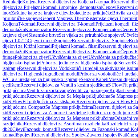
Redukcije
Koljena
Rezervni dijelovi za Koljena
T-komadi
Rezervni dij
dijelovi za Prijelazni komadi i spojnice, demontažni
Čepovi
Rezervni d
inox
Zaštitne kape za krajeve cijevi
Izolacije za priključke
Brtvila za cije
prirubničke spojeve
Geberit Mapress Therm
Sistemske cijevi Therm
Fit
Koljena
T-komadi
Rezervni dijelovi za T-komadi
Prijelazni komadi, fik
demontažni
Kompenzatori
Rezervni dijelovi za Kompenzatori
Čepovi
R
krajeve cijevi
Sistemske brtve
Set vijaka za prirubničke spojeve
Učvršće
cijevi 1.0215
Cijevni umeci
Spojnice
Rezervni dijelovi za Spojnice
Redu
dijelovi za Križni komadi
Prijelazni komadi, fiksni
Rezervni dijelovi za
demontažni
Kompenzatori
Rezervni dijelovi za Kompenzatori
Čepovi
R
fitinge
Poklopci za cijevi
Učvršćenja za cijevi
Učvršćenja za priključke
higijensko ispiranje
Pribor za jedinice za higijensko ispiranje
Senzori
Ka
ispiranje
Rezervni dijelovi za Vodokotlići i uređaji za aktiviranje ispi
dijelovi za Higijenski ugradbeni moduli
Pribor za vodokotliće i uređaj
WC-a s uređajem za higijensko ispiranje
Senzori
Kabeli
Mrežni dijelovi
sjedištem
Rezervni dijelovi za Ventili s kosim sjedištem
S FlowFit prikl
priključcima
Ventili za uzorkovanje
Ventili za pražnjenje
Kuglasti ventil
priključcima
Rezervni dijelovi za Sa Mepla priključcima
Sa Mapress pr
zid
S FlowFit priključcima za stiskanje
Rezervni dijelovi za S FlowFit 
priključcima Compact
Sa Mapress priključcima
Rezervni dijelovi za S
zid
Rezervni dijelovi za Zaporne i razdjelne jedinice za ugradnju u zid
priključcima
Rezervni dijelovi za Sa Mapress priključcima
Odzračni ven
razdjelnika
Rezervni dijelovi za Asortiman razdjelnika
Razdjelnici za p
db20
Cijevi
Fazonski komadi
Rezervni dijelovi za Fazonski komadi
Kol
komadi
Spojevi
Rezervni dijelovi za Spojevi
Zavareni spojevi
Natične s