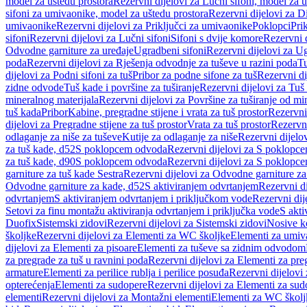
model za uštedu prostora
Rezervni dijelovi za Lučni sifoni, model za u
sifoni za umivaonike, model za uštedu prostora
Rezervni dijelovi za D
umivaonike
Rezervni dijelovi za Priključci za umivaonike
Poklopci
Prik
sifoni
Rezervni dijelovi za Lučni sifoni
Sifoni s dvije komore
Rezervni d
Odvodne garniture za uređaje
Ugradbeni sifoni
Rezervni dijelovi za Ug
poda
Rezervni dijelovi za Rješenja odvodnje za tuševe u razini poda
Tu
dijelovi za Podni sifoni za tuš
Pribor za podne sifone za tuš
Rezervni di
zidne odvode
Tuš kade i površine za tuširanje
Rezervni dijelovi za Tuš 
mineralnog materijala
Rezervni dijelovi za Površine za tuširanje od mi
tuš kada
Pribor
Kabine, pregradne stijene i vrata za tuš prostor
Rezervni 
dijelovi za Pregradne stijene za tuš prostor
Vrata za tuš prostor
Rezervni
odlaganje za niše za tuševe
Kutije za odlaganje za niše
Rezervni dijelov
za tuš kade, d52
S poklopcem odvoda
Rezervni dijelovi za S poklopc
za tuš kade, d90
S poklopcem odvoda
Rezervni dijelovi za S poklopc
garniture za tuš kade Sestra
Rezervni dijelovi za Odvodne garniture za
Odvodne garniture za kade, d52
S aktiviranjem odvrtanjem
Rezervni di
odvrtanjem
S aktiviranjem odvrtanjem i priključkom vode
Rezervni dij
Setovi za finu montažu aktiviranja odvrtanjem i priključka vode
S akti
Duofix
Sistemski zidovi
Rezervni dijelovi za Sistemski zidovi
Nosive k
školjke
Rezervni dijelovi za Elementi za WC školjke
Elementi za umiv
dijelovi za Elementi za pisoare
Elementi za tuševe sa zidnim odvodom
za pregrade za tuš u ravnini poda
Rezervni dijelovi za Elementi za pre
armature
Elementi za perilice rublja i perilice posuđa
Rezervni dijelovi 
opterećenja
Elementi za sudopere
Rezervni dijelovi za Elementi za sud
elementi
Rezervni dijelovi za Montažni elementi
Elementi za WC školj