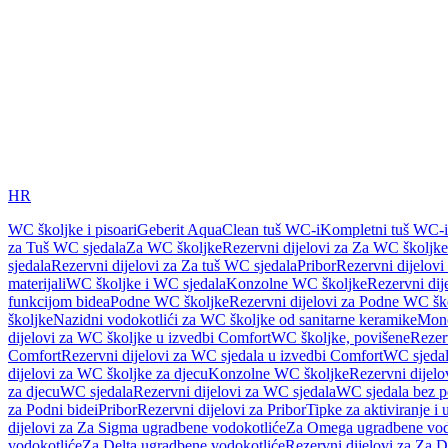
HR
WC školjke i pisoari
Geberit AquaClean tuš WC-i
Kompletni tuš WC-i
za Tuš WC sjedala
Za WC školjke
Rezervni dijelovi za Za WC školjke
sjedala
Rezervni dijelovi za Za tuš WC sjedala
Pribor
Rezervni dijelovi
materijali
WC školjke i WC sjedala
Konzolne WC školjke
Rezervni di
funkcijom bidea
Podne WC školjke
Rezervni dijelovi za Podne WC šk
školjke
Nazidni vodokotlići za WC školjke od sanitarne keramike
Mon
dijelovi za WC školjke u izvedbi Comfort
WC školjke, povišene
Rezer
Comfort
Rezervni dijelovi za WC sjedala u izvedbi Comfort
WC sjeda
dijelovi za WC školjke za djecu
Konzolne WC školjke
Rezervni dijel
za djecu
WC sjedala
Rezervni dijelovi za WC sjedala
WC sjedala bez p
za Podni bidei
Pribor
Rezervni dijelovi za Pribor
Tipke za aktiviranje i 
dijelovi za Za Sigma ugradbene vodokotliće
Za Omega ugradbene vod
vodokotliće
Za Delta ugradbene vodokotliće
Rezervni dijelovi za Za 