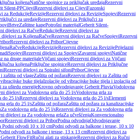
iključna koljena
Natične spojnice za priključak uređaja
Rezervni
it Silent-PP
Cijevi
Rezervni dijelovi za Cijevi
Fazonski
vi za Redukcije
Revizije
Rezervni dijelovi za Revizije
Spojevi
Rezervni
riključci za uređaje
Rezervni dijelovi za Priključci za
povi
Brtve
Zaštitne kape
Potrošni materijal
Geberit Silent-
ni dijelovi za Račve
Redukcije
Rezervni dijelovi za
 dijelovi za Koljena
Račve
Rezervni dijelovi za Račve
Spojevi
Rezervni
ribor
Rezervni dijelovi za Pribor
Cijevne
ljena
Račve
Redukcije
Revizije
Rezervni dijelovi za Revizije
Prijelazni
madi
Spojevi
Rezervni dijelovi za Spojevi
Zavareni spojevi
Natične
az na druge materijale
Vijčani spojevi
Rezervni dijelovi za Vijčani
iključna koljena
Priključne spojnice
Rezervni dijelovi za Priključne
oni
Rezervni dijelovi za Spiralni sifoni
Pribor
Cijevne
i zaštita od vlage
Zaštita od požara
Rezervni dijelovi za Zaštita od
 vibracijske buke tijela
Izolacije od vibracijske buke tijela i izolacija od
i za uštedu energije
Krovno odvodnjavanje Geberit Pluvia
Vodolovna
ni dijelovi za Vodolovna grla do 25 l/s
Vodolovna grla za
 do 25 l/s
Rezervni dijelovi za Vodolovna grla do 25 l/s
Elementi
a grla do 25 l/s
Zaštita od požara
Zaštita od požara za kanalizacijske
s
Za vodolovna grla do 25 l/s
Rezervni dijelovi za Za vodolovna grla
ni dijelovi za Za vodolovna grla
Za učvršćenja
Konvencionalno
bor
Rezervni dijelovi za Pribor
Podna odvodnja
Odvodnjavanje
za Podni odvodi 10 x 10 cm
Podni odvodi za balkone i terase, 10 x 10
Podni odvodi za balkone i terase, 13 x 13 cm
Rezervni dijelovi za
a Geberit FlowFit
Ručni alati za stiskanje
Rezervni dijelovi za Ručni