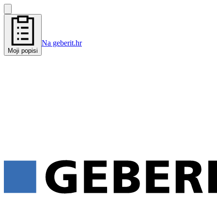
Na geberit.hr
Moji popisi