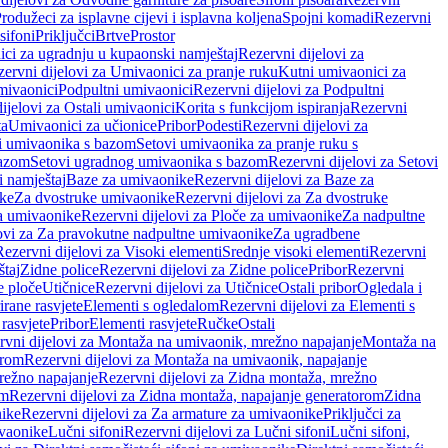
rodužeci za isplavne cijevi i isplavna koljena
Spojni komadi
Rezervni
sifoni
Priključci
Brtve
Prostor
ci za ugradnju u kupaonski namještaj
Rezervni dijelovi za
ervni dijelovi za Umivaonici za pranje ruku
Kutni umivaonici za
mivaonici
Podpultni umivaonici
Rezervni dijelovi za Podpultni
ijelovi za Ostali umivaonici
Korita s funkcijom ispiranja
Rezervni
ta
Umivaonici za učionice
Pribor
Podesti
Rezervni dijelovi za
i umivaonika s bazom
Setovi umivaonika za pranje ruku s
bazom
Setovi ugradnog umivaonika s bazom
Rezervni dijelovi za Setovi
 namještaj
Baze za umivaonike
Rezervni dijelovi za Baze za
ike
Za dvostruke umivaonike
Rezervni dijelovi za Za dvostruke
a umivaonike
Rezervni dijelovi za Ploče za umivaonike
Za nadpultne
lovi za Za pravokutne nadpultne umivaonike
Za ugradbene
Rezervni dijelovi za Visoki elementi
Srednje visoki elementi
Rezervni
štaj
Zidne police
Rezervni dijelovi za Zidne police
Pribor
Rezervni
 ploče
Utičnice
Rezervni dijelovi za Utičnice
Ostali pribor
Ogledala i
irane rasvjete
Elementi s ogledalom
Rezervni dijelovi za Elementi s
 rasvjete
Pribor
Elementi rasvjete
Ručke
Ostali
rvni dijelovi za Montaža na umivaonik, mrežno napajanje
Montaža na
orom
Rezervni dijelovi za Montaža na umivaonik, napajanje
režno napajanje
Rezervni dijelovi za Zidna montaža, mrežno
om
Rezervni dijelovi za Zidna montaža, napajanje generatorom
Zidna
nike
Rezervni dijelovi za Za armature za umivaonike
Priključci za
ivaonike
Lučni sifoni
Rezervni dijelovi za Lučni sifoni
Lučni sifoni,