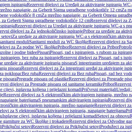
anjem ispiranja
Rezervni dijelovi za Uređaji za aktiviranje ispiranja WC-
 mrežno napajanje, za Geberit Sigma ugradbene vodokotliće 12 cm
Za mr
dbene vodokotliće 8 cm
Za mrežno napajanje, za Geberit Omega ugradb
a, za Geberit Sigma ugradbene vodokotliće 12 cm
Rezervni dijelovi za 
spiranja
Rezervni dijelovi za Uređaji za aktiviranje ispiranja WC-a s p
rvni dijelovi za Za jednokoličinsko ispiranje
Pribor za uređaje za aktiv
 setovi
Za uređaje za aktiviranje ispiranja WC-a s elektroničkim aktivira
sanitarni moduli
Sanitarni moduli za WC školjke
Rezervni dijelovi za S
jelovi za Za podne WC školjke
Pribor
Rezervni dijelovi za Pribor
Potrošn
nzolne i podne bidee
Pisoari
Pisoari, rad s ispiranjem, s rubom za ispiranj
s ispiranjem, bez ruba za ispiranje
Rezervni dijelovi za Pisoari, rad s ispi
 uređaje za aktiviranje ispiranja pisoara
S integriranim uređajem za akti
ranja pisoara
Rezervni dijelovi za Za integrirani uređaj za aktiviranje ispi
 za poklopac
Bez ruba
Rezervni dijelovi za Bez ruba
Pisoari, rad bez vod
e pisoara
Pregrade pisoara od plastike
Rezervni dijelovi za Pregrade piso
rvni dijelovi za Pregrade pisoara od sanitarne keramike
Pribor
Rezervni 
e cijevi, isplavna koljena i prijelazni komadi
Pričvrsni materijali
Uređaji 
je
Rezervni dijelovi za S elektroničkim aktiviranjem ispiranja, mrežno n
 napajanje baterijama
S pneumatskim aktiviranjem ispiranja
Rezervni dij
ktroničkim aktiviranjem ispiranja, mrežno napajanje
Rezervni dijelovi za
elovi za S elektroničkim aktiviranjem ispiranja, napajanje baterijama
Pri
du
Isplavne cijevi, isplavna koljena i prijelazni komadi
Setovi za obnovu
R
 garniture za WC školjke i trokadere
Rezervni dijelovi za Odvodne gar
i
Priključni setovi
Rezervni dijelovi za Priključni setovi
Produžeci za isp
rtveni naglavci i pokrovne kape
Odvodne garniture za pisoare
Rezervni 