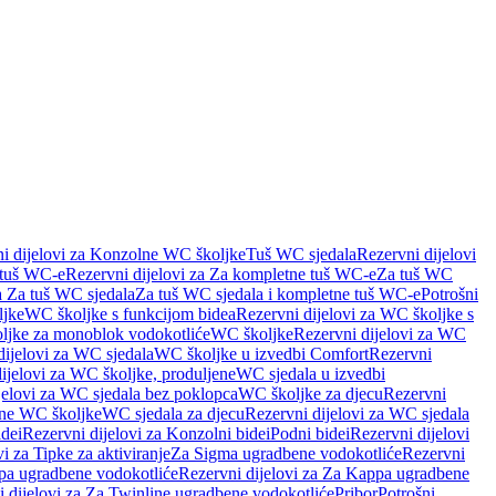
i dijelovi za Konzolne WC školjke
Tuš WC sjedala
Rezervni dijelovi
 tuš WC-e
Rezervni dijelovi za Za kompletne tuš WC-e
Za tuš WC
a Za tuš WC sjedala
Za tuš WC sjedala i kompletne tuš WC-e
Potrošni
ljke
WC školjke s funkcijom bidea
Rezervni dijelovi za WC školjke s
oljke za monoblok vodokotliće
WC školjke
Rezervni dijelovi za WC
dijelovi za WC sjedala
WC školjke u izvedbi Comfort
Rezervni
ijelovi za WC školjke, produljene
WC sjedala u izvedbi
jelovi za WC sjedala bez poklopca
WC školjke za djecu
Rezervni
dne WC školjke
WC sjedala za djecu
Rezervni dijelovi za WC sjedala
dei
Rezervni dijelovi za Konzolni bidei
Podni bidei
Rezervni dijelovi
i za Tipke za aktiviranje
Za Sigma ugradbene vodokotliće
Rezervni
a ugradbene vodokotliće
Rezervni dijelovi za Za Kappa ugradbene
 dijelovi za Za Twinline ugradbene vodokotliće
Pribor
Potrošni