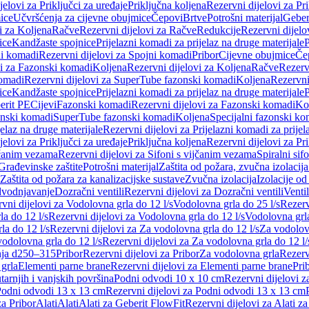
jelovi za Priključci za uređaje
Priključna koljena
Rezervni dijelovi za Pr
ice
Učvršćenja za cijevne obujmice
Čepovi
Brtve
Potrošni materijal
Geber
i za Koljena
Račve
Rezervni dijelovi za Račve
Redukcije
Rezervni dijelo
ice
Kandžaste spojnice
Prijelazni komadi za prijelaz na druge materijale
P
i komadi
Rezervni dijelovi za Spojni komadi
Pribor
Cijevne obujmice
Če
vi za Fazonski komadi
Koljena
Rezervni dijelovi za Koljena
Račve
Rezerv
omadi
Rezervni dijelovi za SuperTube fazonski komadi
Koljena
Rezervni
ice
Kandžaste spojnice
Prijelazni komadi za prijelaz na druge materijale
P
erit PE
Cijevi
Fazonski komadi
Rezervni dijelovi za Fazonski komadi
Ko
zonski komadi
SuperTube fazonski komadi
Koljena
Specijalni fazonski ko
jelaz na druge materijale
Rezervni dijelovi za Prijelazni komadi za prijel
jelovi za Priključci za uređaje
Priključna koljena
Rezervni dijelovi za Pr
jčanim vezama
Rezervni dijelovi za Sifoni s vijčanim vezama
Spiralni sif
Građevinske zaštite
Potrošni materijal
Zaštita od požara, zvučna izolacija 
 Zaštita od požara za kanalizacijske sustave
Zvučna izolacija
Izolacije od
odvodnjavanje
Dozračni ventili
Rezervni dijelovi za Dozračni ventili
Ventil
vni dijelovi za Vodolovna grla do 12 l/s
Vodolovna grla do 25 l/s
Rezerv
a do 12 l/s
Rezervni dijelovi za Vodolovna grla do 12 l/s
Vodolovna grla
la do 12 l/s
Rezervni dijelovi za Za vodolovna grla do 12 l/s
Za vodolovn
odolovna grla do 12 l/s
Rezervni dijelovi za Za vodolovna grla do 12 l/
anja d250–315
Pribor
Rezervni dijelovi za Pribor
Za vodolovna grla
Rezerv
 grla
Elementi parne brane
Rezervni dijelovi za Elementi parne brane
Pri
arnjih i vanjskih površina
Podni odvodi 10 x 10 cm
Rezervni dijelovi 
odni odvodi 13 x 13 cm
Rezervni dijelovi za Podni odvodi 13 x 13 cm
za Pribor
Alati
Alati
Alati za Geberit FlowFit
Rezervni dijelovi za Alati z