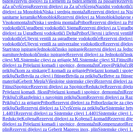
bide
Rezervni dijelovi za Elementi za bide
Elementi za pisoare
Rezervni
a
Za učvršćenja
Rezervni dijelovi za Za učvršćenja
Nazidni vodokotlići
dijelovi za Monoblok
Niska i srednja montaža
Rezervni dijelovi za Nis
sanitarne keramike
Monoblok
Rezervni dijelovi za Monoblok
Isplavne 
Visokomontažni
Niska i srednja montaža
Pribor
Rezervni dijelovi za Pr
vodokotlići
Ugradbeni vodokotlići Sigma
Rezervni dijelovi za Ugradb
dijelovi za Ugradbeni vodokotlići Delta
Pribor
Uljevni i izljevni ventili
vodokotliće
Uljevni ventili za ugradbene vodokotliće
Rezervni dijelovi
vodokotliće
Uljevni ventili za univerzalne vodokotlice
Rezervni dijelov
Start/stop ispiranje
Jednokoličinsko ispiranje
Rezervni dijelovi za Jedno
garniture
Jednokoličinsko ispiranje
Rezervni dijelovi za Jednokoličinsk
cijevi ML
Sistemske cijevi za grijanje ML
Sistemske cijevi SL
Fitinzi
Re
dijelovi za Prijelazni komadi i spojnice, demontažni
Čepovi
Priključci
R
priključkom za stiskanje
T-komadi za grijanje
Prijelazni komadi i spoje
priključke
Brtvila za cijevi i fitinge
Brtvila za priključke
Brtve za fitinge
materijal
Geberit Mepla
Višeslojne sistemske cijevi
Rezervni dijelovi za
Fitinzi
Spojnice
Rezervni dijelovi za Spojnice
Redukcije
Rezervni dijel
Prijelazni komadi, fiksni
Prijelazni komadi i spojnice, demontažni
Rezer
Priključci
Razdjelnici s navojnim priključkom
Rezervni dijelovi za Raz
Priključci za grijanje
Pribor
Rezervni dijelovi za Pribor
Izolacije za cijev
priključke
Rezervni dijelovi za Učvršćenja za priključke
Sistemske brt
1.4401
Rezervni dijelovi za Sistemske cijevi 1.4401
Sistemske cijevi 1
Redukcije
Koljena
Rezervni dijelovi za Koljena
T-komadi
Rezervni dij
dijelovi za Prijelazni komadi i spojnice, demontažni
Kompenzatori
Rez
plin
Rezervni dijelovi za Geberit Mapress inox, plin
Sistemske cijevi 1