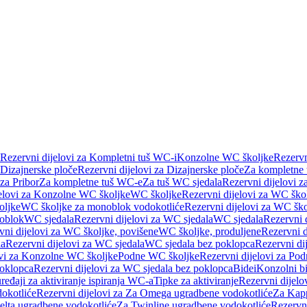
Rezervni dijelovi za Kompletni tuš WC-i
Konzolne WC školjke
Rezervn
Dizajnerske ploče
Rezervni dijelovi za Dizajnerske ploče
Za kompletne
 za Pribor
Za kompletne tuš WC-e
Za tuš WC sjedala
Rezervni dijelovi z
jelovi za Konzolne WC školjke
WC školjke
Rezervni dijelovi za WC ško
oljke
WC školjke za monoblok vodokotliće
Rezervni dijelovi za WC šk
oblok
WC sjedala
Rezervni dijelovi za WC sjedala
WC sjedala
Rezervni 
vni dijelovi za WC školjke, povišene
WC školjke, produljene
Rezervni d
la
Rezervni dijelovi za WC sjedala
WC sjedala bez poklopca
Rezervni di
ovi za Konzolne WC školjke
Podne WC školjke
Rezervni dijelovi za Po
oklopca
Rezervni dijelovi za WC sjedala bez poklopca
Bidei
Konzolni bi
uređaji za aktiviranje ispiranja WC-a
Tipke za aktiviranje
Rezervni dijelov
okotliće
Rezervni dijelovi za Za Omega ugradbene vodokotliće
Za Kapp
Delta ugradbene vodokotliće
Za Twinline ugradbene vodokotliće
Rezervni