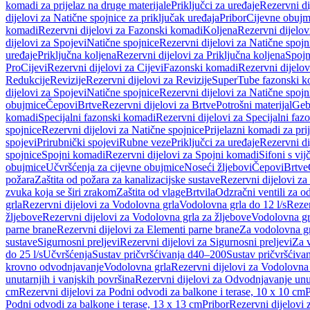
komadi za prijelaz na druge materijale
Priključci za uređaje
Rezervni di
dijelovi za Natične spojnice za priključak uređaja
Pribor
Cijevne obujm
komadi
Rezervni dijelovi za Fazonski komadi
Koljena
Rezervni dijelov
dijelovi za Spojevi
Natične spojnice
Rezervni dijelovi za Natične spojn
uređaje
Priključna koljena
Rezervni dijelovi za Priključna koljena
Spojn
Pro
Cijevi
Rezervni dijelovi za Cijevi
Fazonski komadi
Rezervni dijelo
Redukcije
Revizije
Rezervni dijelovi za Revizije
SuperTube fazonski k
dijelovi za Spojevi
Natične spojnice
Rezervni dijelovi za Natične spojn
obujmice
Čepovi
Brtve
Rezervni dijelovi za Brtve
Potrošni materijal
Geb
komadi
Specijalni fazonski komadi
Rezervni dijelovi za Specijalni fa
spojnice
Rezervni dijelovi za Natične spojnice
Prijelazni komadi za pri
spojevi
Prirubnički spojevi
Rubne veze
Priključci za uređaje
Rezervni di
spojnice
Spojni komadi
Rezervni dijelovi za Spojni komadi
Sifoni s vi
obujmice
Učvršćenja za cijevne obujmice
Noseći žljebovi
Čepovi
Brtve
požara
Zaštita od požara za kanalizacijske sustave
Rezervni dijelovi za
zvuka koja se širi zrakom
Zaštita od vlage
Brtvila
Odzračni ventili za 
grla
Rezervni dijelovi za Vodolovna grla
Vodolovna grla do 12 l/s
Rezer
žljebove
Rezervni dijelovi za Vodolovna grla za žljebove
Vodolovna grl
parne brane
Rezervni dijelovi za Elementi parne brane
Za vodolovna gr
sustave
Sigurnosni preljevi
Rezervni dijelovi za Sigurnosni preljevi
Za v
do 25 l/s
Učvršćenja
Sustav pričvršćivanja d40–200
Sustav pričvršćiv
krovno odvodnjavanje
Vodolovna grla
Rezervni dijelovi za Vodolovna
unutarnjih i vanjskih površina
Rezervni dijelovi za Odvodnjavanje unut
cm
Rezervni dijelovi za Podni odvodi za balkone i terase, 10 x 10 cm
P
Podni odvodi za balkone i terase, 13 x 13 cm
Pribor
Rezervni dijelovi 