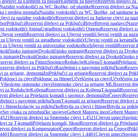
 dijelovi za Elementi za pisoare
Elementi za tuševe
Rezervni dijelovi za
Nazidni vodokotlići za WC školjke, od plastike
Rezervni dijelovi za Na
ka i srednja montaža
Nazidni vodokotlići za WC školjke, od sanitarne 
cijevi za nazidne vodokotliće
Rezervni dijelovi za Isplavne cijevi za na
ibor
Priključci
Rezervni dijelovi za Priključci
Brtve
Brtveni naglavci
Nazuvi
eni vodokotlići Sigma
Ugradbeni vodokotlići Omega
Rezervni dijelovi 
Uljevni ventili
Rezervni dijelovi za Uljevni ventili
Uljevni ventili za naz
 za Uljevni ventili za ugradbene vodokotliće
Uljevni ventili za keramič
i za Uljevni ventili za univerzalne vodokotlice
Izljevni ventili
Rezervni di
količinsko ispiranje
Dvokoličinsko ispiranje
Rezervni dijelovi za Dvokol
o ispiranje
Dvokoličinsko ispiranje
Rezervni dijelovi za Dvokoličinsko i
zervni dijelovi za Fitinzi
Spojnice
Redukcije
Koljena
T-komadi
Prijelazni
ezervni dijelovi za Priključci
Razdjelnici s navojnim priključkom
Rezerv
vi za grijanje, demontažni
Priključci za grijanje
Rezervni dijelovi za Prikl
Poklopci za cijevi
Poklopac za fitinge
Učvršćenja za cijevi
Učvršćenja za
 Višeslojne sistemske cijevi
Sistemske cijevi za grijanje ML
Rezervni dij
ovi za Redukcije
Koljena
Rezervni dijelovi za Koljena
T-komadi
Rezervni
vni dijelovi za Prijelazni komadi i spojnice, demontažni
Čepovi
Rezervn
djelnici s navojnim priključkom
T-komadi za grijanje
Rezervni dijelovi 
i i fitinge
Izolacije za priključke
Brtvila za cijevi i fitinge
Brtvila za prikl
ve
Set vijaka za prirubničke spojeve
Geberit Mapress inox
Geberit Mapres
.4521
Rezervni dijelovi za Sistemske cijevi 1.4521
Cijevni umeci
Spojnic
elovi za T-komadi
Prijelazni komadi, fiksni
Rezervni dijelovi za Prijelazn
ervni dijelovi za Kompenzatori
Čepovi
Rezervni dijelovi za Čepovi
Prikl
.4401
Rezervni dijelovi za Sistemske cijevi 1.4401
Cijevni umeci
Spojnic