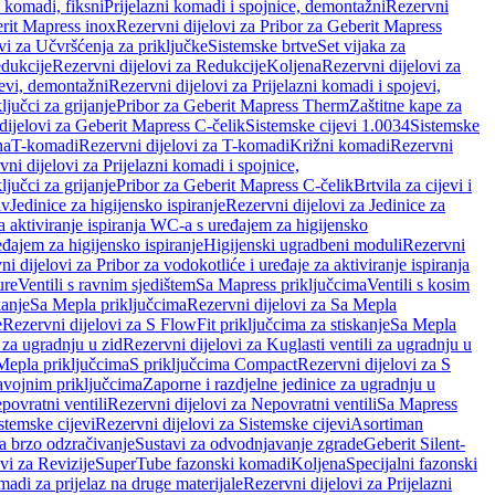
i komadi, fiksni
Prijelazni komadi i spojnice, demontažni
Rezervni
rit Mapress inox
Rezervni dijelovi za Pribor za Geberit Mapress
vi za Učvršćenja za priključke
Sistemske brtve
Set vijaka za
dukcije
Rezervni dijelovi za Redukcije
Koljena
Rezervni dijelovi za
jevi, demontažni
Rezervni dijelovi za Prijelazni komadi i spojevi,
ljučci za grijanje
Pribor za Geberit Mapress Therm
Zaštitne kape za
dijelovi za Geberit Mapress C-čelik
Sistemske cijevi 1.0034
Sistemske
na
T-komadi
Rezervni dijelovi za T-komadi
Križni komadi
Rezervni
ni dijelovi za Prijelazni komadi i spojnice,
ljučci za grijanje
Pribor za Geberit Mapress C-čelik
Brtvila za cijevi i
av
Jedinice za higijensko ispiranje
Rezervni dijelovi za Jedinice za
za aktiviranje ispiranja WC-a s uređajem za higijensko
đajem za higijensko ispiranje
Higijenski ugradbeni moduli
Rezervni
i dijelovi za Pribor za vodokotliće i uređaje za aktiviranje ispiranja
ure
Ventili s ravnim sjedištem
Sa Mapress priključcima
Ventili s kosim
kanje
Sa Mepla priključcima
Rezervni dijelovi za Sa Mepla
e
Rezervni dijelovi za S FlowFit priključcima za stiskanje
Sa Mepla
i za ugradnju u zid
Rezervni dijelovi za Kuglasti ventili za ugradnju u
 Mepla priključcima
S priključcima Compact
Rezervni dijelovi za S
avojnim priključcima
Zaporne i razdjelne jedinice za ugradnju u
povratni ventili
Rezervni dijelovi za Nepovratni ventili
Sa Mapress
stemske cijevi
Rezervni dijelovi za Sistemske cijevi
Asortiman
za brzo odzračivanje
Sustavi za odvodnjavanje zgrade
Geberit Silent-
vi za Revizije
SuperTube fazonski komadi
Koljena
Specijalni fazonski
madi za prijelaz na druge materijale
Rezervni dijelovi za Prijelazni