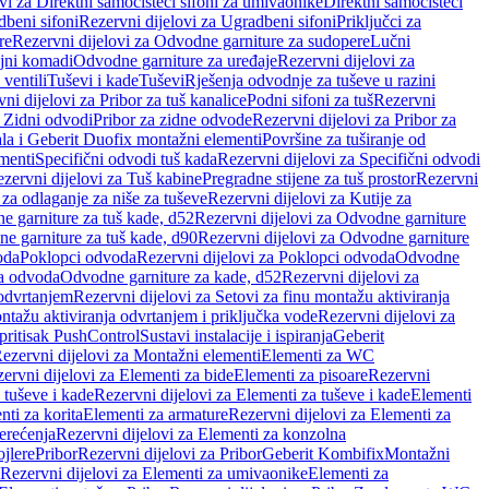
vi za Direktni samočisteći sifoni za umivaonike
Direktni samočisteći
beni sifoni
Rezervni dijelovi za Ugradbeni sifoni
Priključci za
re
Rezervni dijelovi za Odvodne garniture za sudopere
Lučni
ojni komadi
Odvodne garniture za uređaje
Rezervni dijelovi za
 ventili
Tuševi i kade
Tuševi
Rješenja odvodnje za tuševe u razini
ni dijelovi za Pribor za tuš kanalice
Podni sifoni za tuš
Rezervni
a Zidni odvodi
Pribor za zidne odvode
Rezervni dijelovi za Pribor za
ala i Geberit Duofix montažni elementi
Površine za tuširanje od
menti
Specifični odvodi tuš kada
Rezervni dijelovi za Specifični odvodi
zervni dijelovi za Tuš kabine
Pregradne stijene za tuš prostor
Rezervni
 za odlaganje za niše za tuševe
Rezervni dijelovi za Kutije za
 garniture za tuš kade, d52
Rezervni dijelovi za Odvodne garniture
e garniture za tuš kade, d90
Rezervni dijelovi za Odvodne garniture
oda
Poklopci odvoda
Rezervni dijelovi za Poklopci odvoda
Odvodne
ca odvoda
Odvodne garniture za kade, d52
Rezervni dijelovi za
 odvrtanjem
Rezervni dijelovi za Setovi za finu montažu aktiviranja
ntažu aktiviranja odvrtanjem i priključka vode
Rezervni dijelovi za
 pritisak PushControl
Sustavi instalacije i ispiranja
Geberit
ezervni dijelovi za Montažni elementi
Elementi za WC
ervni dijelovi za Elementi za bide
Elementi za pisoare
Rezervni
 tuševe i kade
Rezervni dijelovi za Elementi za tuševe i kade
Elementi
nti za korita
Elementi za armature
Rezervni dijelovi za Elementi za
erećenja
Rezervni dijelovi za Elementi za konzolna
ojlere
Pribor
Rezervni dijelovi za Pribor
Geberit Kombifix
Montažni
Rezervni dijelovi za Elementi za umivaonike
Elementi za