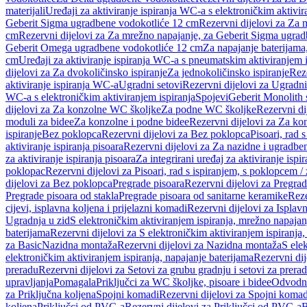
materijali
Uređaji za aktiviranje ispiranja WC-a s elektroničkim aktivir
Geberit Sigma ugradbene vodokotliće 12 cm
Rezervni dijelovi za Za
cm
Rezervni dijelovi za Za mrežno napajanje, za Geberit Sigma ugra
Geberit Omega ugradbene vodokotliće 12 cm
Za napajanje baterijam
cm
Uređaji za aktiviranje ispiranja WC-a s pneumatskim aktiviranjem i
dijelovi za Za dvokoličinsko ispiranje
Za jednokoličinsko ispiranje
Reze
aktiviranje ispiranja WC-a
Ugradni setovi
Rezervni dijelovi za Ugradni
WC-a s elektroničkim aktiviranjem ispiranja
Spojevi
Geberit Monolith 
dijelovi za Za konzolne WC školjke
Za podne WC školjke
Rezervni di
moduli za bidee
Za konzolne i podne bidee
Rezervni dijelovi za Za ko
ispiranje
Bez poklopca
Rezervni dijelovi za Bez poklopca
Pisoari, rad 
aktiviranje ispiranja pisoara
Rezervni dijelovi za Za nazidne i ugradbene
za aktiviranje ispiranja pisoara
Za integrirani uređaj za aktiviranje ispi
poklopac
Rezervni dijelovi za Pisoari, rad s ispiranjem, s poklopcem /
dijelovi za Bez poklopca
Pregrade pisoara
Rezervni dijelovi za Pregrad
Pregrade pisoara od stakla
Pregrade pisoara od sanitarne keramike
Reze
cijevi, isplavna koljena i prijelazni komadi
Rezervni dijelovi za Isplavn
Ugradnja u zid
S elektroničkim aktiviranjem ispiranja, mrežno napajan
baterijama
Rezervni dijelovi za S elektroničkim aktiviranjem ispiranja,
za Basic
Nazidna montaža
Rezervni dijelovi za Nazidna montaža
S ele
elektroničkim aktiviranjem ispiranja, napajanje baterijama
Rezervni dij
preradu
Rezervni dijelovi za Setovi za grubu gradnju i setovi za prera
upravljanja
Pomagala
Priključci za WC školjke, pisoare i bidee
Odvodne
za Priključna koljena
Spojni komadi
Rezervni dijelovi za Spojni komad
koljena
Priključci od PVC-a
Rezervni dijelovi za Priključci od PVC-a
B