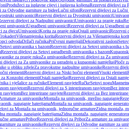
foni
Produžeci za isplavne cijevi i isplavna koljena
Rezervni dijelovi za P
i za Odvodne garniture za bidee
Lučni sifoni
Rezervni dijelovi za Lučni 
ostruki umivaonici
Rezervni dijelovi za Dvostruki umivaonici
Umivaoni
ezervni dijelovi za Nadpultni umivaonici
Umivaonici za pranje ruku
Rez
beni umivaonici
Ugradbeni umivaonici
Rezervni dijelovi za Ugradbeni u
i za djecu
Umivaonici
Korita za pranje ruku
Ostali umivaonici
Rezervni d
Trokaderi
Višenamjenska korita
Rezervni dijelovi za Višenamjenska kori
opci odvoda
Držači ručnika
Pričvrsni materijali
Dekorativni zasloni
Setov
Setovi umivaonika s bazom
Rezervni dijelovi za Setovi umivaonika s 
m
Rezervni dijelovi za Setovi ugradbenih umivaonika s bazom
Kupaonski
vaonike za pranje ruku
Za umivaonike
Rezervni dijelovi za Za umivaon
i dijelovi za Za umivaonike za ugradnju u kupaonski namještaj
Ploče z
ike u obliku zdjele
Za pravokutne nadpultne umivaonike
Rezervni dije
očni elementi
Rezervni dijelovi za Niski bočni elementi
Visoki elementi
i za Konzolni elementi
Ostali namještaj
Rezervni dijelovi za Ostali namje
nika i vješalice za ručnike
Elementi rasvjete
Ručke
Setovi nogu
Magnetne
ranom rasvjetom
Rezervni dijelovi za S integriranom rasvjetom
Bez integr
om rasvjetom
Bez integrirane rasvjete
Rezervni dijelovi za Bez integrirane
 Armature za umivaonike
Montaža na umivaonik, mrežno napajanje
Reze
aonik, napajanje baterijama
Montaža na umivaonik, napajanje generat
jelovi za Montaža na umivaonik, jednoručne armature
Zidna montaža, m
dna montaža, napajanje baterijama
Zidna montaža, napajanje generator
ručne armature
Pribor
Rezervni dijelovi za Pribor
Za armature za umivao
arniture za umivaonike
Rezervni dijelovi za Odvodne garniture za um