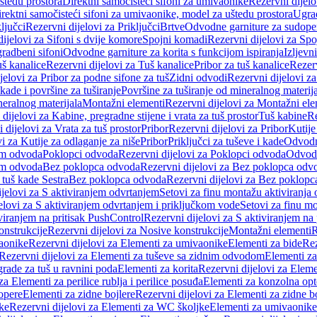
štedu prostora
Direktni samočisteći sifoni za umivaonike
Rezervni dijelo
irektni samočisteći sifoni za umivaonike, model za uštedu prostora
Ugrad
ljučci
Rezervni dijelovi za Priključci
Brtve
Odvodne garniture za sudope
ijelovi za Sifoni s dvije komore
Spojni komadi
Rezervni dijelovi za Sp
radbeni sifoni
Odvodne garniture za korita s funkcijom ispiranja
Izljevni
š kanalice
Rezervni dijelovi za Tuš kanalice
Pribor za tuš kanalice
Rezerv
jelovi za Pribor za podne sifone za tuš
Zidni odvodi
Rezervni dijelovi z
kade i površine za tuširanje
Površine za tuširanje od mineralnog materij
neralnog materijala
Montažni elementi
Rezervni dijelovi za Montažni ele
dijelovi za Kabine, pregradne stijene i vrata za tuš prostor
Tuš kabine
Re
 dijelovi za Vrata za tuš prostor
Pribor
Rezervni dijelovi za Pribor
Kutije
i za Kutije za odlaganje za niše
Pribor
Priključci za tuševe i kade
Odvodne
em odvoda
Poklopci odvoda
Rezervni dijelovi za Poklopci odvoda
Odvodn
em odvoda
Bez poklopca odvoda
Rezervni dijelovi za Bez poklopca odv
 tuš kade Sestra
Bez poklopca odvoda
Rezervni dijelovi za Bez poklop
jelovi za S aktiviranjem odvrtanjem
Setovi za finu montažu aktiviranja
elovi za S aktiviranjem odvrtanjem i priključkom vode
Setovi za finu mo
viranjem na pritisak PushControl
Rezervni dijelovi za S aktiviranjem na
onstrukcije
Rezervni dijelovi za Nosive konstrukcije
Montažni elementi
R
aonike
Rezervni dijelovi za Elementi za umivaonike
Elementi za bide
Rez
Rezervni dijelovi za Elementi za tuševe sa zidnim odvodom
Elementi za
grade za tuš u ravnini poda
Elementi za korita
Rezervni dijelovi za Eleme
za Elementi za perilice rublja i perilice posuđa
Elementi za konzolna opt
opere
Elementi za zidne bojlere
Rezervni dijelovi za Elementi za zidne b
ke
Rezervni dijelovi za Elementi za WC školjke
Elementi za umivaonike