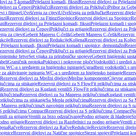
elovi za T-komadi
Prijelazni komadi, fiksni
Rezervni dijelovi za Prijelazn
ijelovi za Čepovi
Priključci
Rezervni dijelovi za Priključci
Pribor za Gebe
vi i fitinge
Učvršćenja za cijevi
Učvršćenja za priključke
Rezervni dijelo
inzi
Rezervni dijelovi za Fitinzi
Spojnice
Rezervni dijelovi za Spojnice
Re
sni
Rezervni dijelovi za Prijelazni komadi, fiksni
Prijelazni komadi i spo
ezervni dijelovi za Čepovi
Priključci za grijanje
Rezervni dijelovi za Prik
nja za cijevi
Geberit Mapress C-čelik
Geberit Mapress C-čelik
Rezervni 
kcije
Rezervni dijelovi za Redukcije
Koljena
Rezervni dijelovi za Kolje
 Prijelazni komadi, fiksni
Prijelazni komadi i spojnice, demontažni
Rezerv
ezervni dijelovi za Čepovi
Priključci za grijanje
Rezervni dijelovi za Prik
Sistemske brtve
Set vijaka za prirubničke spojeve
Geberit higijenski sust
beli
Graničnik protoka
Poklopci i pokrovne ploče
Vodokotlići i uređaji 
ranja WC-a s uređajem za higijensko ispiranje
Ugradbeni vodokotlići s ure
e za aktiviranje ispiranja WC-a s uređajem za higijensko ispiranje
Rezervn
Rezervni dijelovi za Mrežni dijelovi
Mrežne komponente
Cijevne armat
jučcima za stiskanje
Rezervni dijelovi za S FlowFit priključcima za stis
i
Rezervni dijelovi za Kuglasti ventili
S FlowFit priključcima za stiskanj
iključcima
Rezervni dijelovi za Sa Mapress priključcima
Kuglasti ventil
priključcima za stiskanje
Sa Mepla priključcima
Rezervni dijelovi za Sa
a Mapress priključcima
S navojnim priključcima
Rezervni dijelovi za S n
S priključcima Compact
Rezervni dijelovi za S priključcima Compact
Ne
tili za grijanje
Ventili za brzo odzračivanje
Podno grijanje ili hlađenje
Si
odno grijanje
Rezervni dijelovi za Razdjelnici za podno grijanje
Ventili 
jena
Račve
Rezervni dijelovi za Račve
Redukcije
Revizije
Rezervni dijelo
pojnice
Rezervni dijelovi za Natične spojnice
Stezni spojevi
Prijelazni ko