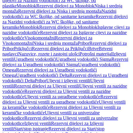
dijelovi za Nazidni vodokotlići za WC školjke, od
plastike
Monoblok
Rezervni dijelovi za Monoblok
Niska i srednja
montaža
Rezervni dijelovi za Niska i srednja montaža
Nazidni
vodokotlići za WC školjke, od sanitarne keramike
Rezervni dijelovi
za Nazidni vodokotlići za WC školjke, od sanitarne
keramike
Monoblok
Rezervni dijelovi za Monoblok
Isplavne cijevi za
nazidne vodokotliće
Rezervni dijelovi za Isplavne cijevi za nazidne
vodokotliće
Visokomontažni
Rezervni dijelovi za
Visokomontažni
Niska i srednja montaža
Pribor
Rezervni dijelovi za
Pribor
Priključci
Rezervni dijelovi za Priključci
Brtve
Brtveni
naglavci
Nazuvice, rozete i zastojni ulošci
Potrošni materijal
Izljevni
ventili
Ugradbeni vodokotlići
Ugradbeni vodokotlići Sigma
Rezervni
dijelovi za Ugradbeni vodokotlići Sigma
Ugradbeni vodokotlići
Omega
Rezervni dijelovi za Ugradbeni vodokotlići
Omega
Ugradbeni vodokotlići Delta
Rezervni dijelovi za Ugradbeni
vodokotlići Delta
Pribor
Uljevni i izljevni ventili
Uljevni
ventili
Rezervni dijelovi za Uljevni ventili
Uljevni ventili za nazidne
vodokotliće
Rezervni dijelovi za Uljevni ventili za nazidne
vodokotliće
Uljevni ventili za ugradbene vodokotliće
Rezervni
dijelovi za Uljevni ventili za ugradbene vodokotliće
Uljevni ventili
za keramičke vodokotliće
Rezervni dijelovi za Uljevni ventili za
keramičke vodokotliće
Uljevni ventili za univerzalne
vodokotlice
Rezervni dijelovi za Uljevni ventili za univerzalne
vodokotlice
Izljevni ventili
Rezervni dijelovi za Izljevni
ventili
Start/stop ispiranje
Rezervni dijelovi za Start/stop