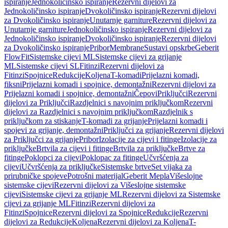
ispiranje
Jednokoličinsko ispiranje
Rezervni dijelovi za
Jednokoličinsko ispiranje
Dvokoličinsko ispiranje
Rezervni dijelovi
za Dvokoličinsko ispiranje
Unutarnje garniture
Rezervni dijelovi za
Unutarnje garniture
Jednokoličinsko ispiranje
Rezervni dijelovi za
Jednokoličinsko ispiranje
Dvokoličinsko ispiranje
Rezervni dijelovi
za Dvokoličinsko ispiranje
Pribor
Membrane
Sustavi opskrbe
Geberit
FlowFit
Sistemske cijevi ML
Sistemske cijevi za grijanje
ML
Sistemske cijevi SL
Fitinzi
Rezervni dijelovi za
Fitinzi
Spojnice
Redukcije
Koljena
T-komadi
Prijelazni komadi,
fiksni
Prijelazni komadi i spojnice, demontažni
Rezervni dijelovi za
Prijelazni komadi i spojnice, demontažni
Čepovi
Priključci
Rezervni
dijelovi za Priključci
Razdjelnici s navojnim priključkom
Rezervni
dijelovi za Razdjelnici s navojnim priključkom
Razdjelnik s
priključkom za stiskanje
T-komadi za grijanje
Prijelazni komadi i
spojevi za grijanje, demontažni
Priključci za grijanje
Rezervni dijelovi
za Priključci za grijanje
Pribor
Izolacije za cijevi i fitinge
Izolacije za
priključke
Brtvila za cijevi i fitinge
Brtvila za priključke
Brtve za
fitinge
Poklopci za cijevi
Poklopac za fitinge
Učvršćenja za
cijevi
Učvršćenja za priključke
Sistemske brtve
Set vijaka za
prirubničke spojeve
Potrošni materijal
Geberit Mepla
Višeslojne
sistemske cijevi
Rezervni dijelovi za Višeslojne sistemske
cijevi
Sistemske cijevi za grijanje ML
Rezervni dijelovi za Sistemske
cijevi za grijanje ML
Fitinzi
Rezervni dijelovi za
Fitinzi
Spojnice
Rezervni dijelovi za Spojnice
Redukcije
Rezervni
dijelovi za Redukcije
Koljena
Rezervni dijelovi za Koljena
T-