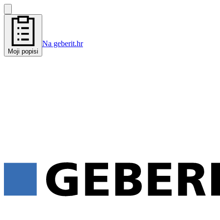
Na geberit.hr
Moji popisi