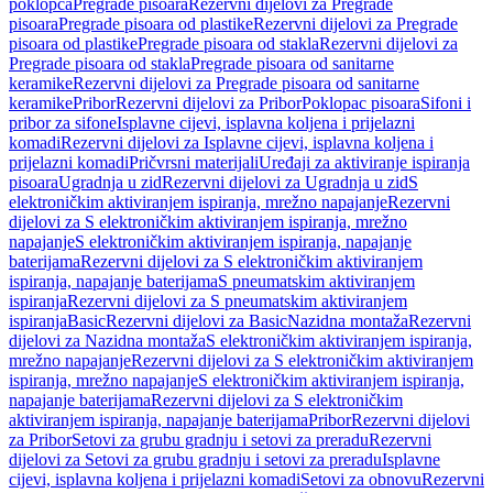
poklopca
Pregrade pisoara
Rezervni dijelovi za Pregrade
pisoara
Pregrade pisoara od plastike
Rezervni dijelovi za Pregrade
pisoara od plastike
Pregrade pisoara od stakla
Rezervni dijelovi za
Pregrade pisoara od stakla
Pregrade pisoara od sanitarne
keramike
Rezervni dijelovi za Pregrade pisoara od sanitarne
keramike
Pribor
Rezervni dijelovi za Pribor
Poklopac pisoara
Sifoni i
pribor za sifone
Isplavne cijevi, isplavna koljena i prijelazni
komadi
Rezervni dijelovi za Isplavne cijevi, isplavna koljena i
prijelazni komadi
Pričvrsni materijali
Uređaji za aktiviranje ispiranja
pisoara
Ugradnja u zid
Rezervni dijelovi za Ugradnja u zid
S
elektroničkim aktiviranjem ispiranja, mrežno napajanje
Rezervni
dijelovi za S elektroničkim aktiviranjem ispiranja, mrežno
napajanje
S elektroničkim aktiviranjem ispiranja, napajanje
baterijama
Rezervni dijelovi za S elektroničkim aktiviranjem
ispiranja, napajanje baterijama
S pneumatskim aktiviranjem
ispiranja
Rezervni dijelovi za S pneumatskim aktiviranjem
ispiranja
Basic
Rezervni dijelovi za Basic
Nazidna montaža
Rezervni
dijelovi za Nazidna montaža
S elektroničkim aktiviranjem ispiranja,
mrežno napajanje
Rezervni dijelovi za S elektroničkim aktiviranjem
ispiranja, mrežno napajanje
S elektroničkim aktiviranjem ispiranja,
napajanje baterijama
Rezervni dijelovi za S elektroničkim
aktiviranjem ispiranja, napajanje baterijama
Pribor
Rezervni dijelovi
za Pribor
Setovi za grubu gradnju i setovi za preradu
Rezervni
dijelovi za Setovi za grubu gradnju i setovi za preradu
Isplavne
cijevi, isplavna koljena i prijelazni komadi
Setovi za obnovu
Rezervni