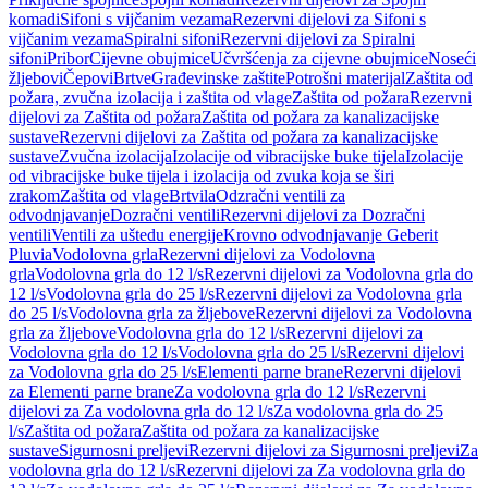
komadi
Sifoni s vijčanim vezama
Rezervni dijelovi za Sifoni s
vijčanim vezama
Spiralni sifoni
Rezervni dijelovi za Spiralni
sifoni
Pribor
Cijevne obujmice
Učvršćenja za cijevne obujmice
Noseći
žljebovi
Čepovi
Brtve
Građevinske zaštite
Potrošni materijal
Zaštita od
požara, zvučna izolacija i zaštita od vlage
Zaštita od požara
Rezervni
dijelovi za Zaštita od požara
Zaštita od požara za kanalizacijske
sustave
Rezervni dijelovi za Zaštita od požara za kanalizacijske
sustave
Zvučna izolacija
Izolacije od vibracijske buke tijela
Izolacije
od vibracijske buke tijela i izolacija od zvuka koja se širi
zrakom
Zaštita od vlage
Brtvila
Odzračni ventili za
odvodnjavanje
Dozračni ventili
Rezervni dijelovi za Dozračni
ventili
Ventili za uštedu energije
Krovno odvodnjavanje Geberit
Pluvia
Vodolovna grla
Rezervni dijelovi za Vodolovna
grla
Vodolovna grla do 12 l/s
Rezervni dijelovi za Vodolovna grla do
12 l/s
Vodolovna grla do 25 l/s
Rezervni dijelovi za Vodolovna grla
do 25 l/s
Vodolovna grla za žljebove
Rezervni dijelovi za Vodolovna
grla za žljebove
Vodolovna grla do 12 l/s
Rezervni dijelovi za
Vodolovna grla do 12 l/s
Vodolovna grla do 25 l/s
Rezervni dijelovi
za Vodolovna grla do 25 l/s
Elementi parne brane
Rezervni dijelovi
za Elementi parne brane
Za vodolovna grla do 12 l/s
Rezervni
dijelovi za Za vodolovna grla do 12 l/s
Za vodolovna grla do 25
l/s
Zaštita od požara
Zaštita od požara za kanalizacijske
sustave
Sigurnosni preljevi
Rezervni dijelovi za Sigurnosni preljevi
Za
vodolovna grla do 12 l/s
Rezervni dijelovi za Za vodolovna grla do