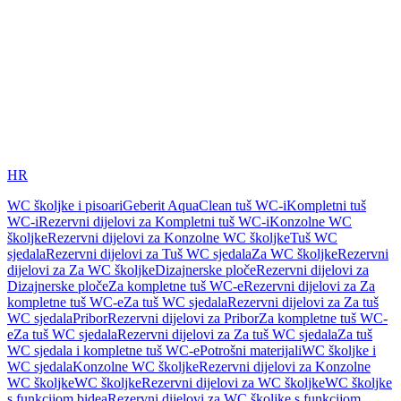
HR
WC školjke i pisoari
Geberit AquaClean tuš WC-i
Kompletni tuš
WC-i
Rezervni dijelovi za Kompletni tuš WC-i
Konzolne WC
školjke
Rezervni dijelovi za Konzolne WC školjke
Tuš WC
sjedala
Rezervni dijelovi za Tuš WC sjedala
Za WC školjke
Rezervni
dijelovi za Za WC školjke
Dizajnerske ploče
Rezervni dijelovi za
Dizajnerske ploče
Za kompletne tuš WC-e
Rezervni dijelovi za Za
kompletne tuš WC-e
Za tuš WC sjedala
Rezervni dijelovi za Za tuš
WC sjedala
Pribor
Rezervni dijelovi za Pribor
Za kompletne tuš WC-
e
Za tuš WC sjedala
Rezervni dijelovi za Za tuš WC sjedala
Za tuš
WC sjedala i kompletne tuš WC-e
Potrošni materijali
WC školjke i
WC sjedala
Konzolne WC školjke
Rezervni dijelovi za Konzolne
WC školjke
WC školjke
Rezervni dijelovi za WC školjke
WC školjke
s funkcijom bidea
Rezervni dijelovi za WC školjke s funkcijom