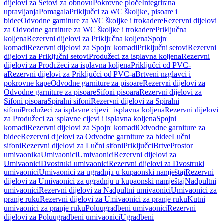
dijelovi za Setovi za obnovu
Pokrovne ploče
Integrirana
upravljanja
Pomagala
Priključci za WC školjke, pisoare i
bidee
Odvodne garniture za WC školjke i trokadere
Rezervni dijelovi
za Odvodne garniture za WC školjke i trokadere
Priključna
koljena
Rezervni dijelovi za Priključna koljena
Spojni
komadi
Rezervni dijelovi za Spojni komadi
Priključni setovi
Rezervni
dijelovi za Priključni setovi
Produžeci za isplavna koljena
Rezervni
dijelovi za Produžeci za isplavna koljena
Priključci od PVC-
a
Rezervni dijelovi za Priključci od PVC-a
Brtveni naglavci i
pokrovne kape
Odvodne garniture za pisoare
Rezervni dijelovi za
Odvodne garniture za pisoare
Sifoni pisoara
Rezervni dijelovi za
Sifoni pisoara
Spiralni sifoni
Rezervni dijelovi za Spiralni
sifoni
Produžeci za isplavne cijevi i isplavna koljena
Rezervni dijelovi
za Produžeci za isplavne cijevi i isplavna koljena
Spojni
komadi
Rezervni dijelovi za Spojni komadi
Odvodne garniture za
bidee
Rezervni dijelovi za Odvodne garniture za bidee
Lučni
sifoni
Rezervni dijelovi za Lučni sifoni
Priključci
Brtve
Prostor
umivaonika
Umivaonici
Umivaonici
Rezervni dijelovi za
Umivaonici
Dvostruki umivaonici
Rezervni dijelovi za Dvostruki
umivaonici
Umivaonici za ugradnju u kupaonski namještaj
Rezervni
dijelovi za Umivaonici za ugradnju u kupaonski namještaj
Nadpultni
umivaonici
Rezervni dijelovi za Nadpultni umivaonici
Umivaonici za
pranje ruku
Rezervni dijelovi za Umivaonici za pranje ruku
Kutni
umivaonici za pranje ruku
Poluugradbeni umivaonici
Rezervni
dijelovi za Poluugradbeni umivaonici
Ugradbeni