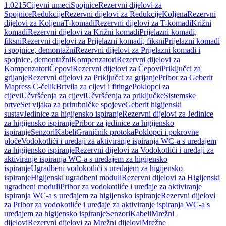
1.0215
Cijevni umeci
Spojnice
Rezervni dijelovi za
Spojnice
Redukcije
Rezervni dijelovi za Redukcije
Koljena
Rezervni
dijelovi za Koljena
T-komadi
Rezervni dijelovi za T-komadi
Križni
komadi
Rezervni dijelovi za Križni komadi
Prijelazni komadi,
fiksni
Rezervni dijelovi za Prijelazni komadi, fiksni
Prijelazni komadi
i spojnice, demontažni
Rezervni dijelovi za Prijelazni komadi i
spojnice, demontažni
Kompenzatori
Rezervni dijelovi za
Kompenzatori
Čepovi
Rezervni dijelovi za Čepovi
Priključci za
grijanje
Rezervni dijelovi za Priključci za grijanje
Pribor za Geberit
Mapress C-čelik
Brtvila za cijevi i fitinge
Poklopci za
cijevi
Učvršćenja za cijevi
Učvršćenja za priključke
Sistemske
brtve
Set vijaka za prirubničke spojeve
Geberit higijenski
sustav
Jedinice za higijensko ispiranje
Rezervni dijelovi za Jedinice
za higijensko ispiranje
Pribor za jedinice za higijensko
ispiranje
Senzori
Kabeli
Graničnik protoka
Poklopci i pokrovne
ploče
Vodokotlići i uređaji za aktiviranje ispiranja WC-a s uređajem
za higijensko ispiranje
Rezervni dijelovi za Vodokotlići i uređaji za
aktiviranje ispiranja WC-a s uređajem za higijensko
ispiranje
Ugradbeni vodokotlići s uređajem za higijensko
ispiranje
Higijenski ugradbeni moduli
Rezervni dijelovi za Higijenski
ugradbeni moduli
Pribor za vodokotliće i uređaje za aktiviranje
ispiranja WC-a s uređajem za higijensko ispiranje
Rezervni dijelovi
za Pribor za vodokotliće i uređaje za aktiviranje ispiranja WC-a s
uređajem za higijensko ispiranje
Senzori
Kabeli
Mrežni
dijelovi
Rezervni dijelovi za Mrežni dijelovi
Mrežne