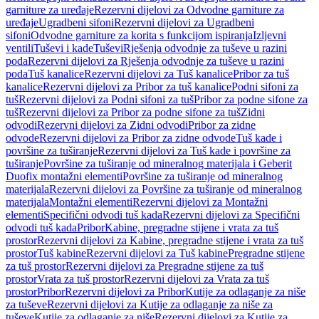
garniture za uređaje
Rezervni dijelovi za Odvodne garniture za
uređaje
Ugradbeni sifoni
Rezervni dijelovi za Ugradbeni
sifoni
Odvodne garniture za korita s funkcijom ispiranja
Izljevni
ventili
Tuševi i kade
Tuševi
Rješenja odvodnje za tuševe u razini
poda
Rezervni dijelovi za Rješenja odvodnje za tuševe u razini
poda
Tuš kanalice
Rezervni dijelovi za Tuš kanalice
Pribor za tuš
kanalice
Rezervni dijelovi za Pribor za tuš kanalice
Podni sifoni za
tuš
Rezervni dijelovi za Podni sifoni za tuš
Pribor za podne sifone za
tuš
Rezervni dijelovi za Pribor za podne sifone za tuš
Zidni
odvodi
Rezervni dijelovi za Zidni odvodi
Pribor za zidne
odvode
Rezervni dijelovi za Pribor za zidne odvode
Tuš kade i
površine za tuširanje
Rezervni dijelovi za Tuš kade i površine za
tuširanje
Površine za tuširanje od mineralnog materijala i Geberit
Duofix montažni elementi
Površine za tuširanje od mineralnog
materijala
Rezervni dijelovi za Površine za tuširanje od mineralnog
materijala
Montažni elementi
Rezervni dijelovi za Montažni
elementi
Specifični odvodi tuš kada
Rezervni dijelovi za Specifični
odvodi tuš kada
Pribor
Kabine, pregradne stijene i vrata za tuš
prostor
Rezervni dijelovi za Kabine, pregradne stijene i vrata za tuš
prostor
Tuš kabine
Rezervni dijelovi za Tuš kabine
Pregradne stijene
za tuš prostor
Rezervni dijelovi za Pregradne stijene za tuš
prostor
Vrata za tuš prostor
Rezervni dijelovi za Vrata za tuš
prostor
Pribor
Rezervni dijelovi za Pribor
Kutije za odlaganje za niše
za tuševe
Rezervni dijelovi za Kutije za odlaganje za niše za
tuševe
Kutije za odlaganje za niše
Rezervni dijelovi za Kutije za