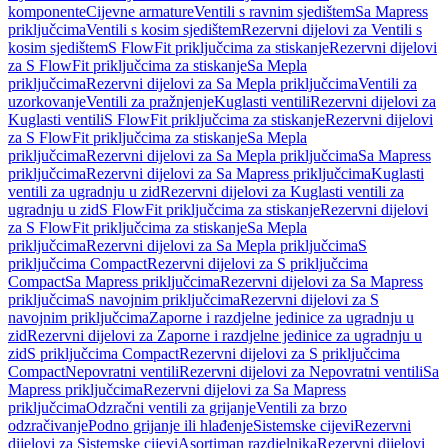
komponente
Cijevne armature
Ventili s ravnim sjedištem
Sa Mapress
priključcima
Ventili s kosim sjedištem
Rezervni dijelovi za Ventili s
kosim sjedištem
S FlowFit priključcima za stiskanje
Rezervni dijelovi
za S FlowFit priključcima za stiskanje
Sa Mepla
priključcima
Rezervni dijelovi za Sa Mepla priključcima
Ventili za
uzorkovanje
Ventili za pražnjenje
Kuglasti ventili
Rezervni dijelovi za
Kuglasti ventili
S FlowFit priključcima za stiskanje
Rezervni dijelovi
za S FlowFit priključcima za stiskanje
Sa Mepla
priključcima
Rezervni dijelovi za Sa Mepla priključcima
Sa Mapress
priključcima
Rezervni dijelovi za Sa Mapress priključcima
Kuglasti
ventili za ugradnju u zid
Rezervni dijelovi za Kuglasti ventili za
ugradnju u zid
S FlowFit priključcima za stiskanje
Rezervni dijelovi
za S FlowFit priključcima za stiskanje
Sa Mepla
priključcima
Rezervni dijelovi za Sa Mepla priključcima
S
priključcima Compact
Rezervni dijelovi za S priključcima
Compact
Sa Mapress priključcima
Rezervni dijelovi za Sa Mapress
priključcima
S navojnim priključcima
Rezervni dijelovi za S
navojnim priključcima
Zaporne i razdjelne jedinice za ugradnju u
zid
Rezervni dijelovi za Zaporne i razdjelne jedinice za ugradnju u
zid
S priključcima Compact
Rezervni dijelovi za S priključcima
Compact
Nepovratni ventili
Rezervni dijelovi za Nepovratni ventili
Sa
Mapress priključcima
Rezervni dijelovi za Sa Mapress
priključcima
Odzračni ventili za grijanje
Ventili za brzo
odzračivanje
Podno grijanje ili hlađenje
Sistemske cijevi
Rezervni
dijelovi za Sistemske cijevi
Asortiman razdjelnika
Rezervni dijelovi