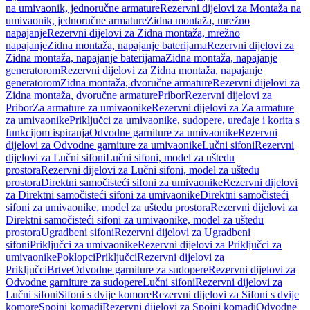
na umivaonik, jednoručne armature
Rezervni dijelovi za Montaža na
umivaonik, jednoručne armature
Zidna montaža, mrežno
napajanje
Rezervni dijelovi za Zidna montaža, mrežno
napajanje
Zidna montaža, napajanje baterijama
Rezervni dijelovi za
Zidna montaža, napajanje baterijama
Zidna montaža, napajanje
generatorom
Rezervni dijelovi za Zidna montaža, napajanje
generatorom
Zidna montaža, dvoručne armature
Rezervni dijelovi za
Zidna montaža, dvoručne armature
Pribor
Rezervni dijelovi za
Pribor
Za armature za umivaonike
Rezervni dijelovi za Za armature
za umivaonike
Priključci za umivaonike, sudopere, uređaje i korita s
funkcijom ispiranja
Odvodne garniture za umivaonike
Rezervni
dijelovi za Odvodne garniture za umivaonike
Lučni sifoni
Rezervni
dijelovi za Lučni sifoni
Lučni sifoni, model za uštedu
prostora
Rezervni dijelovi za Lučni sifoni, model za uštedu
prostora
Direktni samočisteći sifoni za umivaonike
Rezervni dijelovi
za Direktni samočisteći sifoni za umivaonike
Direktni samočisteći
sifoni za umivaonike, model za uštedu prostora
Rezervni dijelovi za
Direktni samočisteći sifoni za umivaonike, model za uštedu
prostora
Ugradbeni sifoni
Rezervni dijelovi za Ugradbeni
sifoni
Priključci za umivaonike
Rezervni dijelovi za Priključci za
umivaonike
Poklopci
Priključci
Rezervni dijelovi za
Priključci
Brtve
Odvodne garniture za sudopere
Rezervni dijelovi za
Odvodne garniture za sudopere
Lučni sifoni
Rezervni dijelovi za
Lučni sifoni
Sifoni s dvije komore
Rezervni dijelovi za Sifoni s dvije
komore
Spojni komadi
Rezervni dijelovi za Spojni komadi
Odvodne