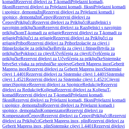
komadi
Rezervni dijelovi za T-komadi
Prijelazni komadi,
fiksni
Rezervni dijelovi za Prijelazni komadi, fiksni
Prijelazni komadi
i spojnice, demontažni
Rezervni dijelovi za Prijelazni komadi i
spojnice, demontažni
Čepovi
Rezervni dijelovi za
Čepovi
Priključci
Rezervni dijelovi za Priključci
Razdjelnici s
navojnim priključkom
Rezervni dijelovi za Razdjelnici s navojnim
priključkom
T-komadi za grijanje
Rezervni dijelovi za T-komadi za
grijanje
Priključci za grijanje
Rezervni dijelovi za Priključci za
grijanje
Pribor
Rezervni dijelovi za Pribor
Izolacije za cijevi i
fitinge
Izolacije za priključke
Brtvila za cijevi i fitinge
Brtvila za
priključke
Poklopci za cijevi
Učvršćenja za cijevi
Učvršćenja za
priključke
Rezervni dijelovi za Učvršćenja za priključke
Sistemske
brtve
Set vijaka za prirubničke spojeve
Geberit Mapress inox
Geberit
Mapress inox
Rezervni dijelovi za Geberit Mapress inox
Sistemske
cijevi 1.4401
Rezervni dijelovi za Sistemske cijevi 1.4401
Sistemske
cijevi 1.4521
Rezervni dijelovi za Sistemske cijevi 1.4521
Cijevni
umeci
Spojnice
Rezervni dijelovi za Spojnice
Redukcije
Rezervni
dijelovi za Redukcije
Koljena
Rezervni dijelovi za Koljena
T-
komadi
Rezervni dijelovi za T-komadi
Prijelazni komadi,
fiksni
Rezervni dijelovi za Prijelazni komadi, fiksni
Prijelazni komadi
i spojnice, demontažni
Rezervni dijelovi za Prijelazni komadi i
spojnice, demontažni
Kompenzatori
Rezervni dijelovi za
Kompenzatori
Čepovi
Rezervni dijelovi za Čepovi
Priključci
Rezervni
dijelovi za Priključci
Geberit Mapress inox, plin
Rezervni dijelovi za
Geberit Mapress inox, plin
Sistemske cijevi 1.4401
Rezervni dijelovi