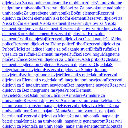
dijelovi za Za nadpultne umivaonike u obliku zdjele
Za pravokutne
nadpultne umivaonike
Rezervni dijelovi za Za pravokutne nadpultne
umivaonike
Za ugradbene umivaonike
Bočni elementi
Rezervni
dijelovi za Bočni elementi
Niski bočni elementi
Rezervni dijelovi za
Niski bočni elementi
Visoki elementi
Rezervni dijelovi za Visoki
elementi
Srednje visoki elementi
Rezervni dijelovi za Srednje visoki
elementi
Konzolni elementi
Rezervni dijelovi za Konzolni
elementi
Ostali namještaj
Rezervni dijelovi za Ostali namještaj
Zidne
police
Rezervni dijelovi za Zidne police
Pribor
Rezervni dijelovi za
Pribor
Ulošci za ladice i kutije za odlaganje stvari
Držači ručnika i
vješalice za ručnike
Elementi rasvjete
Ručke
Setovi nogu
Magnetne
ploče
Utičnice
Rezervni dijelovi za Utičnice
Ostali pribor
Ogledala i
elementi s ogledalom
Ogledala
Rezervni dijelovi za Ogledala
S
integriranom rasvjetom
Rezervni dijelovi za S integriranom
rasvjetom
Bez integrirane rasvjete
Elementi s ogledalom
Rezervni
dijelovi za Elementi s ogledalom
S integriranom rasvjetom
Rezervni
dijelovi za S integriranom rasvjetom
Bez integrirane rasvjete
Rezervni
dijelovi za Bez integrirane rasvjete
Pribor
Elementi
rasvjete
Ručke
Ostali pribor
Utičnice
Armature
Armature za
umivaonike
Rezervni dijelovi za Armature za umivaonike
Montaža
na umivaonik, mrežno napajanje
Rezervni dijelovi za Montaža na
umivaonik, mrežno napajanje
Montaža na umivaonik, napajanje
baterijama
Rezervni dijelovi za Montaža na umivaonik, napajanje
baterijama
Montaža na umivaonik, napajanje generatorom
Rezervni
dijelovi za Montaža na umivaonik, napajanje generatorom
Montaža