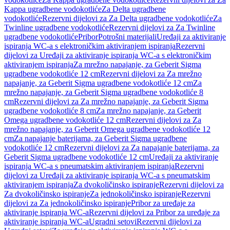
Kappa ugradbene vodokotliće
Za Delta ugradbene
vodokotliće
Rezervni dijelovi za Za Delta ugradbene vodokotliće
Za
Twinline ugradbene vodokotliće
Rezervni dijelovi za Za Twinline
ugradbene vodokotliće
Pribor
Potrošni materijali
Uređaji za aktiviranje
ispiranja WC-a s elektroničkim aktiviranjem ispiranja
Rezervni
dijelovi za Uređaji za aktiviranje ispiranja WC-a s elektroničkim
aktiviranjem ispiranja
Za mrežno napajanje, za Geberit Sigma
ugradbene vodokotliće 12 cm
Rezervni dijelovi za Za mrežno
napajanje, za Geberit Sigma ugradbene vodokotliće 12 cm
Za
mrežno napajanje, za Geberit Sigma ugradbene vodokotliće 8
cm
Rezervni dijelovi za Za mrežno napajanje, za Geberit Sigma
ugradbene vodokotliće 8 cm
Za mrežno napajanje, za Geberit
Omega ugradbene vodokotliće 12 cm
Rezervni dijelovi za Za
mrežno napajanje, za Geberit Omega ugradbene vodokotliće 12
cm
Za napajanje baterijama, za Geberit Sigma ugradbene
vodokotliće 12 cm
Rezervni dijelovi za Za napajanje baterijama, za
Geberit Sigma ugradbene vodokotliće 12 cm
Uređaji za aktiviranje
ispiranja WC-a s pneumatskim aktiviranjem ispiranja
Rezervni
dijelovi za Uređaji za aktiviranje ispiranja WC-a s pneumatskim
aktiviranjem ispiranja
Za dvokoličinsko ispiranje
Rezervni dijelovi za
Za dvokoličinsko ispiranje
Za jednokoličinsko ispiranje
Rezervni
dijelovi za Za jednokoličinsko ispiranje
Pribor za uređaje za
aktiviranje ispiranja WC-a
Rezervni dijelovi za Pribor za uređaje za
aktiviranje ispiranja WC-a
Ugradni setovi
Rezervni dijelovi za