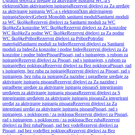
Ugradni setovi
Za uređaje za aktiviranje ispiranja WC-a s
elektroničkim aktiviranjem ispiranja
Rezervni dijelovi za Za uređaje
za aktiviranje ispiranja WC-a s elektroničkim aktiviranjem
ispiranja
Spojevi
Geberit Monolith sanitarni moduli
Sanitarni moduli
za WC školjke
Rezervni dijelovi za Sanitarni moduli za WC
školjke
Za konzolne WC školjke
Rezervni dijelovi za Za konzolne
WC školjke
Za podne WC školjke
Rezervni dijelovi za Za podne
WC školjke
Pribor
Rezervni dijelovi za Pribor
Potrošni
materijali
Sanitarni moduli za bidee
Rezervni dijelovi za Sanitarni
moduli za bidee
Za konzolne i podne bidee
Rezervni dijelovi za Za
konzolne i podne bidee
Pisoari
Pisoari, rad s ispiranjem, s rubom za
ispiranje
Rezervni dijelovi za Pisoari, rad s ispiranjem, s rubom za
ispiranje
Bez poklopca
Rezervni dijelovi za Bez poklopca
Pisoari, rad
s ispiranjem, bez ruba za ispiranje
Rezervni dijelovi za Pisoari, rad s
ispiranjem, bez ruba za ispiranje
Za nazidne i ugradbene uređaje za
aktiviranje ispiranja pisoara
Rezervni dijelovi za Za nazidne i
ugradbene uređaje za aktiviranje ispiranja pisoara
S integriranim
uređajem za aktiviranje ispiranja pisoara
Rezervni dijelovi za S
integriranim uređajem za aktiviranje ispiranja pisoara
Za integrirani
uređaj za aktiviranje ispiranja pisoara
Rezervni dijelovi za Za
integrirani uređaj za aktiviranje ispiranja pisoara
Pisoari, rad s
ispiranjem, s poklopcem / za poklopac
Rezervni dijelovi za Pisoari,
rad s ispiranjem, s poklopcem / za poklopac
Bez ruba
Rezervni
dijelovi za Bez ruba
Pisoari, rad bez vode
Rezervni dijelovi za
Pisoari, rad bez vode
Bez poklopca
Rezervni dijelovi za Bez