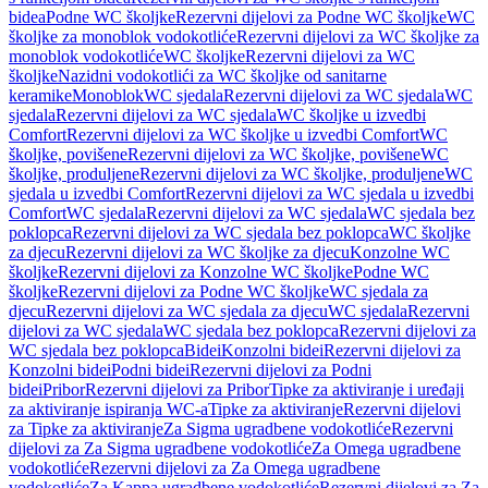
bidea
Podne WC školjke
Rezervni dijelovi za Podne WC školjke
WC
školjke za monoblok vodokotliće
Rezervni dijelovi za WC školjke za
monoblok vodokotliće
WC školjke
Rezervni dijelovi za WC
školjke
Nazidni vodokotlići za WC školjke od sanitarne
keramike
Monoblok
WC sjedala
Rezervni dijelovi za WC sjedala
WC
sjedala
Rezervni dijelovi za WC sjedala
WC školjke u izvedbi
Comfort
Rezervni dijelovi za WC školjke u izvedbi Comfort
WC
školjke, povišene
Rezervni dijelovi za WC školjke, povišene
WC
školjke, produljene
Rezervni dijelovi za WC školjke, produljene
WC
sjedala u izvedbi Comfort
Rezervni dijelovi za WC sjedala u izvedbi
Comfort
WC sjedala
Rezervni dijelovi za WC sjedala
WC sjedala bez
poklopca
Rezervni dijelovi za WC sjedala bez poklopca
WC školjke
za djecu
Rezervni dijelovi za WC školjke za djecu
Konzolne WC
školjke
Rezervni dijelovi za Konzolne WC školjke
Podne WC
školjke
Rezervni dijelovi za Podne WC školjke
WC sjedala za
djecu
Rezervni dijelovi za WC sjedala za djecu
WC sjedala
Rezervni
dijelovi za WC sjedala
WC sjedala bez poklopca
Rezervni dijelovi za
WC sjedala bez poklopca
Bidei
Konzolni bidei
Rezervni dijelovi za
Konzolni bidei
Podni bidei
Rezervni dijelovi za Podni
bidei
Pribor
Rezervni dijelovi za Pribor
Tipke za aktiviranje i uređaji
za aktiviranje ispiranja WC-a
Tipke za aktiviranje
Rezervni dijelovi
za Tipke za aktiviranje
Za Sigma ugradbene vodokotliće
Rezervni
dijelovi za Za Sigma ugradbene vodokotliće
Za Omega ugradbene
vodokotliće
Rezervni dijelovi za Za Omega ugradbene
vodokotliće
Za Kappa ugradbene vodokotliće
Rezervni dijelovi za Za