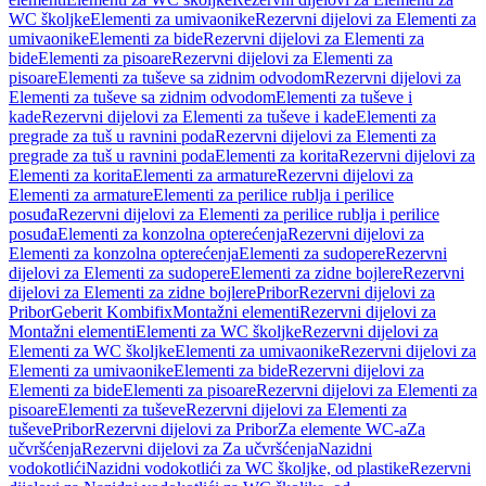
WC školjke
Elementi za umivaonike
Rezervni dijelovi za Elementi za
umivaonike
Elementi za bide
Rezervni dijelovi za Elementi za
bide
Elementi za pisoare
Rezervni dijelovi za Elementi za
pisoare
Elementi za tuševe sa zidnim odvodom
Rezervni dijelovi za
Elementi za tuševe sa zidnim odvodom
Elementi za tuševe i
kade
Rezervni dijelovi za Elementi za tuševe i kade
Elementi za
pregrade za tuš u ravnini poda
Rezervni dijelovi za Elementi za
pregrade za tuš u ravnini poda
Elementi za korita
Rezervni dijelovi za
Elementi za korita
Elementi za armature
Rezervni dijelovi za
Elementi za armature
Elementi za perilice rublja i perilice
posuđa
Rezervni dijelovi za Elementi za perilice rublja i perilice
posuđa
Elementi za konzolna opterećenja
Rezervni dijelovi za
Elementi za konzolna opterećenja
Elementi za sudopere
Rezervni
dijelovi za Elementi za sudopere
Elementi za zidne bojlere
Rezervni
dijelovi za Elementi za zidne bojlere
Pribor
Rezervni dijelovi za
Pribor
Geberit Kombifix
Montažni elementi
Rezervni dijelovi za
Montažni elementi
Elementi za WC školjke
Rezervni dijelovi za
Elementi za WC školjke
Elementi za umivaonike
Rezervni dijelovi za
Elementi za umivaonike
Elementi za bide
Rezervni dijelovi za
Elementi za bide
Elementi za pisoare
Rezervni dijelovi za Elementi za
pisoare
Elementi za tuševe
Rezervni dijelovi za Elementi za
tuševe
Pribor
Rezervni dijelovi za Pribor
Za elemente WC-a
Za
učvršćenja
Rezervni dijelovi za Za učvršćenja
Nazidni
vodokotlići
Nazidni vodokotlići za WC školjke, od plastike
Rezervni