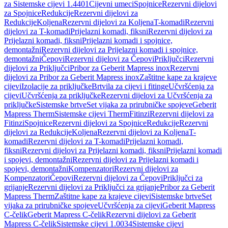
za Sistemske cijevi 1.4401
Cijevni umeci
Spojnice
Rezervni dijelovi
za Spojnice
Redukcije
Rezervni dijelovi za
Redukcije
Koljena
Rezervni dijelovi za Koljena
T-komadi
Rezervni
dijelovi za T-komadi
Prijelazni komadi, fiksni
Rezervni dijelovi za
Prijelazni komadi, fiksni
Prijelazni komadi i spojnice,
demontažni
Rezervni dijelovi za Prijelazni komadi i spojnice,
demontažni
Čepovi
Rezervni dijelovi za Čepovi
Priključci
Rezervni
dijelovi za Priključci
Pribor za Geberit Mapress inox
Rezervni
dijelovi za Pribor za Geberit Mapress inox
Zaštitne kape za krajeve
cijevi
Izolacije za priključke
Brtvila za cijevi i fitinge
Učvršćenja za
cijevi
Učvršćenja za priključke
Rezervni dijelovi za Učvršćenja za
priključke
Sistemske brtve
Set vijaka za prirubničke spojeve
Geberit
Mapress Therm
Sistemske cijevi Therm
Fitinzi
Rezervni dijelovi za
Fitinzi
Spojnice
Rezervni dijelovi za Spojnice
Redukcije
Rezervni
dijelovi za Redukcije
Koljena
Rezervni dijelovi za Koljena
T-
komadi
Rezervni dijelovi za T-komadi
Prijelazni komadi,
fiksni
Rezervni dijelovi za Prijelazni komadi, fiksni
Prijelazni komadi
i spojevi, demontažni
Rezervni dijelovi za Prijelazni komadi i
spojevi, demontažni
Kompenzatori
Rezervni dijelovi za
Kompenzatori
Čepovi
Rezervni dijelovi za Čepovi
Priključci za
grijanje
Rezervni dijelovi za Priključci za grijanje
Pribor za Geberit
Mapress Therm
Zaštitne kape za krajeve cijevi
Sistemske brtve
Set
vijaka za prirubničke spojeve
Učvršćenja za cijevi
Geberit Mapress
C-čelik
Geberit Mapress C-čelik
Rezervni dijelovi za Geberit
Mapress C-čelik
Sistemske cijevi 1.0034
Sistemske cijevi