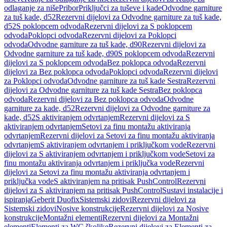
odlaganje za niše
Pribor
Priključci za tuševe i kade
Odvodne garniture
za tuš kade, d52
Rezervni dijelovi za Odvodne garniture za tuš kade,
d52
S poklopcem odvoda
Rezervni dijelovi za S poklopcem
odvoda
Poklopci odvoda
Rezervni dijelovi za Poklopci
odvoda
Odvodne garniture za tuš kade, d90
Rezervni dijelovi za
Odvodne garniture za tuš kade, d90
S poklopcem odvoda
Rezervni
dijelovi za S poklopcem odvoda
Bez poklopca odvoda
Rezervni
dijelovi za Bez poklopca odvoda
Poklopci odvoda
Rezervni dijelovi
za Poklopci odvoda
Odvodne garniture za tuš kade Sestra
Rezervni
dijelovi za Odvodne garniture za tuš kade Sestra
Bez poklopca
odvoda
Rezervni dijelovi za Bez poklopca odvoda
Odvodne
garniture za kade, d52
Rezervni dijelovi za Odvodne garniture za
kade, d52
S aktiviranjem odvrtanjem
Rezervni dijelovi za S
aktiviranjem odvrtanjem
Setovi za finu montažu aktiviranja
odvrtanjem
Rezervni dijelovi za Setovi za finu montažu aktiviranja
odvrtanjem
S aktiviranjem odvrtanjem i priključkom vode
Rezervni
dijelovi za S aktiviranjem odvrtanjem i priključkom vode
Setovi za
finu montažu aktiviranja odvrtanjem i priključka vode
Rezervni
dijelovi za Setovi za finu montažu aktiviranja odvrtanjem i
priključka vode
S aktiviranjem na pritisak PushControl
Rezervni
dijelovi za S aktiviranjem na pritisak PushControl
Sustavi instalacije i
ispiranja
Geberit Duofix
Sistemski zidovi
Rezervni dijelovi za
Sistemski zidovi
Nosive konstrukcije
Rezervni dijelovi za Nosive
konstrukcije
Montažni elementi
Rezervni dijelovi za Montažni
elementi
Elementi za WC školjke
Rezervni dijelovi za Elementi za