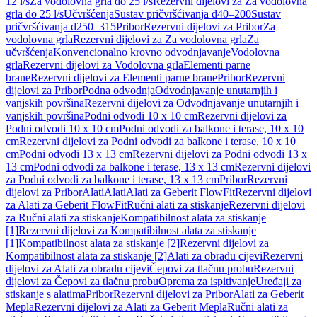
12 l/s
Za vodolovna grla do 25 l/s
Rezervni dijelovi za Za vodolovna
grla do 25 l/s
Učvršćenja
Sustav pričvršćivanja d40–200
Sustav
pričvršćivanja d250–315
Pribor
Rezervni dijelovi za Pribor
Za
vodolovna grla
Rezervni dijelovi za Za vodolovna grla
Za
učvršćenja
Konvencionalno krovno odvodnjavanje
Vodolovna
grla
Rezervni dijelovi za Vodolovna grla
Elementi parne
brane
Rezervni dijelovi za Elementi parne brane
Pribor
Rezervni
dijelovi za Pribor
Podna odvodnja
Odvodnjavanje unutarnjih i
vanjskih površina
Rezervni dijelovi za Odvodnjavanje unutarnjih i
vanjskih površina
Podni odvodi 10 x 10 cm
Rezervni dijelovi za
Podni odvodi 10 x 10 cm
Podni odvodi za balkone i terase, 10 x 10
cm
Rezervni dijelovi za Podni odvodi za balkone i terase, 10 x 10
cm
Podni odvodi 13 x 13 cm
Rezervni dijelovi za Podni odvodi 13 x
13 cm
Podni odvodi za balkone i terase, 13 x 13 cm
Rezervni dijelovi
za Podni odvodi za balkone i terase, 13 x 13 cm
Pribor
Rezervni
dijelovi za Pribor
Alati
Alati
Alati za Geberit FlowFit
Rezervni dijelovi
za Alati za Geberit FlowFit
Ručni alati za stiskanje
Rezervni dijelovi
za Ručni alati za stiskanje
Kompatibilnost alata za stiskanje
[1]
Rezervni dijelovi za Kompatibilnost alata za stiskanje
[1]
Kompatibilnost alata za stiskanje [2]
Rezervni dijelovi za
Kompatibilnost alata za stiskanje [2]
Alati za obradu cijevi
Rezervni
dijelovi za Alati za obradu cijevi
Čepovi za tlačnu probu
Rezervni
dijelovi za Čepovi za tlačnu probu
Oprema za ispitivanje
Uređaji za
stiskanje s alatima
Pribor
Rezervni dijelovi za Pribor
Alati za Geberit
Mepla
Rezervni dijelovi za Alati za Geberit Mepla
Ručni alati za