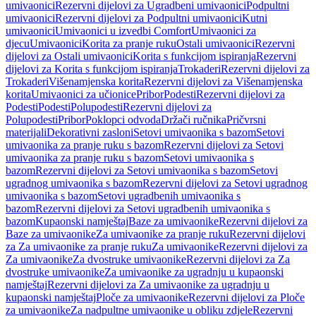
umivaonici
Rezervni dijelovi za Ugradbeni umivaonici
Podpultni
umivaonici
Rezervni dijelovi za Podpultni umivaonici
Kutni
umivaonici
Umivaonici u izvedbi Comfort
Umivaonici za
djecu
Umivaonici
Korita za pranje ruku
Ostali umivaonici
Rezervni
dijelovi za Ostali umivaonici
Korita s funkcijom ispiranja
Rezervni
dijelovi za Korita s funkcijom ispiranja
Trokaderi
Rezervni dijelovi za
Trokaderi
Višenamjenska korita
Rezervni dijelovi za Višenamjenska
korita
Umivaonici za učionice
Pribor
Podesti
Rezervni dijelovi za
Podesti
Podesti
Polupodesti
Rezervni dijelovi za
Polupodesti
Pribor
Poklopci odvoda
Držači ručnika
Pričvrsni
materijali
Dekorativni zasloni
Setovi umivaonika s bazom
Setovi
umivaonika za pranje ruku s bazom
Rezervni dijelovi za Setovi
umivaonika za pranje ruku s bazom
Setovi umivaonika s
bazom
Rezervni dijelovi za Setovi umivaonika s bazom
Setovi
ugradnog umivaonika s bazom
Rezervni dijelovi za Setovi ugradnog
umivaonika s bazom
Setovi ugradbenih umivaonika s
bazom
Rezervni dijelovi za Setovi ugradbenih umivaonika s
bazom
Kupaonski namještaj
Baze za umivaonike
Rezervni dijelovi za
Baze za umivaonike
Za umivaonike za pranje ruku
Rezervni dijelovi
za Za umivaonike za pranje ruku
Za umivaonike
Rezervni dijelovi za
Za umivaonike
Za dvostruke umivaonike
Rezervni dijelovi za Za
dvostruke umivaonike
Za umivaonike za ugradnju u kupaonski
namještaj
Rezervni dijelovi za Za umivaonike za ugradnju u
kupaonski namještaj
Ploče za umivaonike
Rezervni dijelovi za Ploče
za umivaonike
Za nadpultne umivaonike u obliku zdjele
Rezervni