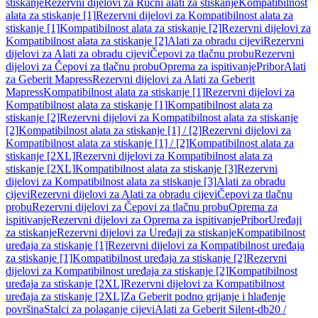
stiskanje
Rezervni dijelovi za Ručni alati za stiskanje
Kompatibilnost
alata za stiskanje [1]
Rezervni dijelovi za Kompatibilnost alata za
stiskanje [1]
Kompatibilnost alata za stiskanje [2]
Rezervni dijelovi za
Kompatibilnost alata za stiskanje [2]
Alati za obradu cijevi
Rezervni
dijelovi za Alati za obradu cijevi
Čepovi za tlačnu probu
Rezervni
dijelovi za Čepovi za tlačnu probu
Oprema za ispitivanje
Pribor
Alati
za Geberit Mapress
Rezervni dijelovi za Alati za Geberit
Mapress
Kompatibilnost alata za stiskanje [1]
Rezervni dijelovi za
Kompatibilnost alata za stiskanje [1]
Kompatibilnost alata za
stiskanje [2]
Rezervni dijelovi za Kompatibilnost alata za stiskanje
[2]
Kompatibilnost alata za stiskanje [1] / [2]
Rezervni dijelovi za
Kompatibilnost alata za stiskanje [1] / [2]
Kompatibilnost alata za
stiskanje [2XL]
Rezervni dijelovi za Kompatibilnost alata za
stiskanje [2XL]
Kompatibilnost alata za stiskanje [3]
Rezervni
dijelovi za Kompatibilnost alata za stiskanje [3]
Alati za obradu
cijevi
Rezervni dijelovi za Alati za obradu cijevi
Čepovi za tlačnu
probu
Rezervni dijelovi za Čepovi za tlačnu probu
Oprema za
ispitivanje
Rezervni dijelovi za Oprema za ispitivanje
Pribor
Uređaji
za stiskanje
Rezervni dijelovi za Uređaji za stiskanje
Kompatibilnost
uređaja za stiskanje [1]
Rezervni dijelovi za Kompatibilnost uređaja
za stiskanje [1]
Kompatibilnost uređaja za stiskanje [2]
Rezervni
dijelovi za Kompatibilnost uređaja za stiskanje [2]
Kompatibilnost
uređaja za stiskanje [2XL]
Rezervni dijelovi za Kompatibilnost
uređaja za stiskanje [2XL]
Za Geberit podno grijanje i hlađenje
površina
Stalci za polaganje cijevi
Alati za Geberit Silent-db20 /