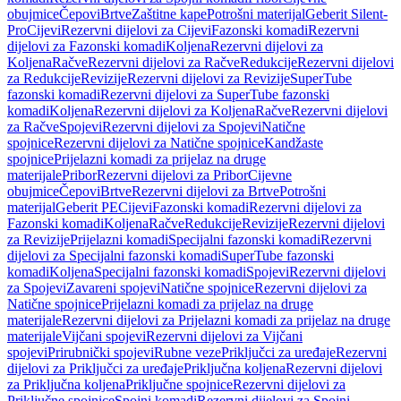
obujmice
Čepovi
Brtve
Zaštitne kape
Potrošni materijal
Geberit Silent-
Pro
Cijevi
Rezervni dijelovi za Cijevi
Fazonski komadi
Rezervni
dijelovi za Fazonski komadi
Koljena
Rezervni dijelovi za
Koljena
Račve
Rezervni dijelovi za Račve
Redukcije
Rezervni dijelovi
za Redukcije
Revizije
Rezervni dijelovi za Revizije
SuperTube
fazonski komadi
Rezervni dijelovi za SuperTube fazonski
komadi
Koljena
Rezervni dijelovi za Koljena
Račve
Rezervni dijelovi
za Račve
Spojevi
Rezervni dijelovi za Spojevi
Natične
spojnice
Rezervni dijelovi za Natične spojnice
Kandžaste
spojnice
Prijelazni komadi za prijelaz na druge
materijale
Pribor
Rezervni dijelovi za Pribor
Cijevne
obujmice
Čepovi
Brtve
Rezervni dijelovi za Brtve
Potrošni
materijal
Geberit PE
Cijevi
Fazonski komadi
Rezervni dijelovi za
Fazonski komadi
Koljena
Račve
Redukcije
Revizije
Rezervni dijelovi
za Revizije
Prijelazni komadi
Specijalni fazonski komadi
Rezervni
dijelovi za Specijalni fazonski komadi
SuperTube fazonski
komadi
Koljena
Specijalni fazonski komadi
Spojevi
Rezervni dijelovi
za Spojevi
Zavareni spojevi
Natične spojnice
Rezervni dijelovi za
Natične spojnice
Prijelazni komadi za prijelaz na druge
materijale
Rezervni dijelovi za Prijelazni komadi za prijelaz na druge
materijale
Vijčani spojevi
Rezervni dijelovi za Vijčani
spojevi
Prirubnički spojevi
Rubne veze
Priključci za uređaje
Rezervni
dijelovi za Priključci za uređaje
Priključna koljena
Rezervni dijelovi
za Priključna koljena
Priključne spojnice
Rezervni dijelovi za
Priključne spojnice
Spojni komadi
Rezervni dijelovi za Spojni