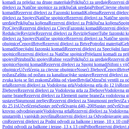
komadi za prijelaz na druge materijale
Priključci za uređaje
Rezervni di
dijelovi za Natične spojnice za priključak uređaja
Pribor
Cijevne obujm
komadi
Rezervni dijelovi za Fazonski komadi
Koljena
Rezervni dijelov
dijelovi za Spojevi
Natične spojnice
Rezervni dijelovi za Natične spojn
uređaje
Priključna koljena
Rezervni dijelovi za Priključna koljena
Spojn
Pro
Cijevi
Rezervni dijelovi za Cijevi
Fazonski komadi
Rezervni dijelo
Redukcije
Revizije
Rezervni dijelovi za Revizije
SuperTube fazonski k
dijelovi za Spojevi
Natične spojnice
Rezervni dijelovi za Natične spojn
obujmice
Čepovi
Brtve
Rezervni dijelovi za Brtve
Potrošni materijal
Geb
komadi
Specijalni fazonski komadi
Rezervni dijelovi za Specijalni fa
spojnice
Rezervni dijelovi za Natične spojnice
Prijelazni komadi za pri
spojevi
Prirubnički spojevi
Rubne veze
Priključci za uređaje
Rezervni di
spojnice
Spojni komadi
Rezervni dijelovi za Spojni komadi
Sifoni s vi
obujmice
Učvršćenja za cijevne obujmice
Noseći žljebovi
Čepovi
Brtve
požara
Zaštita od požara za kanalizacijske sustave
Rezervni dijelovi za
zvuka koja se širi zrakom
Zaštita od vlage
Brtvila
Odzračni ventili za 
grla
Rezervni dijelovi za Vodolovna grla
Vodolovna grla do 12 l/s
Rezer
žljebove
Rezervni dijelovi za Vodolovna grla za žljebove
Vodolovna grl
parne brane
Rezervni dijelovi za Elementi parne brane
Za vodolovna gr
sustave
Sigurnosni preljevi
Rezervni dijelovi za Sigurnosni preljevi
Za v
do 25 l/s
Učvršćenja
Sustav pričvršćivanja d40–200
Sustav pričvršćiv
krovno odvodnjavanje
Vodolovna grla
Rezervni dijelovi za Vodolovna
unutarnjih i vanjskih površina
Rezervni dijelovi za Odvodnjavanje unut
cm
Rezervni dijelovi za Podni odvodi za balkone i terase, 10 x 10 cm
P
Podni odvodi za balkone i terase, 13 x 13 cm
Pribor
Rezervni dijelovi 