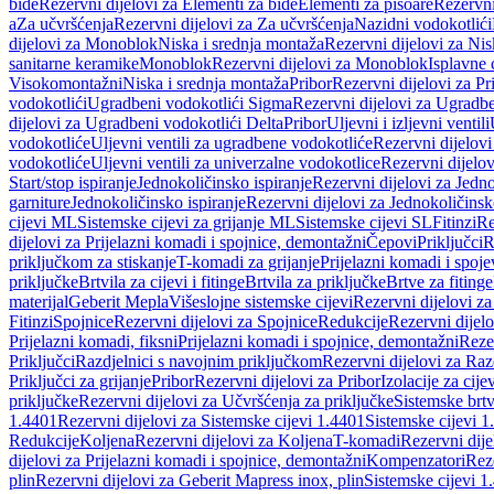
bide
Rezervni dijelovi za Elementi za bide
Elementi za pisoare
Rezervni
a
Za učvršćenja
Rezervni dijelovi za Za učvršćenja
Nazidni vodokotlići
dijelovi za Monoblok
Niska i srednja montaža
Rezervni dijelovi za Nis
sanitarne keramike
Monoblok
Rezervni dijelovi za Monoblok
Isplavne 
Visokomontažni
Niska i srednja montaža
Pribor
Rezervni dijelovi za Pr
vodokotlići
Ugradbeni vodokotlići Sigma
Rezervni dijelovi za Ugradb
dijelovi za Ugradbeni vodokotlići Delta
Pribor
Uljevni i izljevni ventili
vodokotliće
Uljevni ventili za ugradbene vodokotliće
Rezervni dijelovi
vodokotliće
Uljevni ventili za univerzalne vodokotlice
Rezervni dijelov
Start/stop ispiranje
Jednokoličinsko ispiranje
Rezervni dijelovi za Jedno
garniture
Jednokoličinsko ispiranje
Rezervni dijelovi za Jednokoličinsk
cijevi ML
Sistemske cijevi za grijanje ML
Sistemske cijevi SL
Fitinzi
Re
dijelovi za Prijelazni komadi i spojnice, demontažni
Čepovi
Priključci
R
priključkom za stiskanje
T-komadi za grijanje
Prijelazni komadi i spoje
priključke
Brtvila za cijevi i fitinge
Brtvila za priključke
Brtve za fitinge
materijal
Geberit Mepla
Višeslojne sistemske cijevi
Rezervni dijelovi za
Fitinzi
Spojnice
Rezervni dijelovi za Spojnice
Redukcije
Rezervni dijel
Prijelazni komadi, fiksni
Prijelazni komadi i spojnice, demontažni
Rezer
Priključci
Razdjelnici s navojnim priključkom
Rezervni dijelovi za Raz
Priključci za grijanje
Pribor
Rezervni dijelovi za Pribor
Izolacije za cijev
priključke
Rezervni dijelovi za Učvršćenja za priključke
Sistemske brt
1.4401
Rezervni dijelovi za Sistemske cijevi 1.4401
Sistemske cijevi 1
Redukcije
Koljena
Rezervni dijelovi za Koljena
T-komadi
Rezervni dij
dijelovi za Prijelazni komadi i spojnice, demontažni
Kompenzatori
Rez
plin
Rezervni dijelovi za Geberit Mapress inox, plin
Sistemske cijevi 1