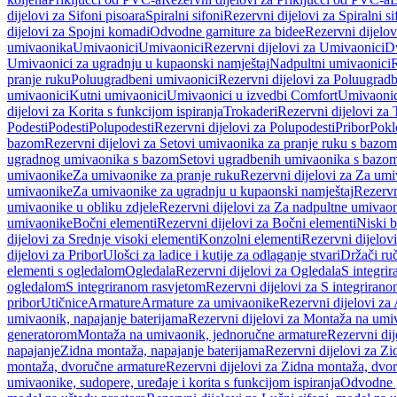
dijelovi za Sifoni pisoara
Spiralni sifoni
Rezervni dijelovi za Spiralni si
dijelovi za Spojni komadi
Odvodne garniture za bidee
Rezervni dijelov
umivaonika
Umivaonici
Umivaonici
Rezervni dijelovi za Umivaonici
Dv
Umivaonici za ugradnju u kupaonski namještaj
Nadpultni umivaonici
R
pranje ruku
Poluugradbeni umivaonici
Rezervni dijelovi za Poluugrad
umivaonici
Kutni umivaonici
Umivaonici u izvedbi Comfort
Umivaonic
dijelovi za Korita s funkcijom ispiranja
Trokaderi
Rezervni dijelovi za 
Podesti
Podesti
Polupodesti
Rezervni dijelovi za Polupodesti
Pribor
Pokl
bazom
Rezervni dijelovi za Setovi umivaonika za pranje ruku s bazom
ugradnog umivaonika s bazom
Setovi ugradbenih umivaonika s bazo
umivaonike
Za umivaonike za pranje ruku
Rezervni dijelovi za Za umi
umivaonike
Za umivaonike za ugradnju u kupaonski namještaj
Rezervn
umivaonike u obliku zdjele
Rezervni dijelovi za Za nadpultne umivaon
umivaonike
Bočni elementi
Rezervni dijelovi za Bočni elementi
Niski b
dijelovi za Srednje visoki elementi
Konzolni elementi
Rezervni dijelov
dijelovi za Pribor
Ulošci za ladice i kutije za odlaganje stvari
Držači ruč
elementi s ogledalom
Ogledala
Rezervni dijelovi za Ogledala
S integri
ogledalom
S integriranom rasvjetom
Rezervni dijelovi za S integriran
pribor
Utičnice
Armature
Armature za umivaonike
Rezervni dijelovi za
umivaonik, napajanje baterijama
Rezervni dijelovi za Montaža na umiv
generatorom
Montaža na umivaonik, jednoručne armature
Rezervni di
napajanje
Zidna montaža, napajanje baterijama
Rezervni dijelovi za Zi
montaža, dvoručne armature
Rezervni dijelovi za Zidna montaža, dvo
umivaonike, sudopere, uređaje i korita s funkcijom ispiranja
Odvodne g