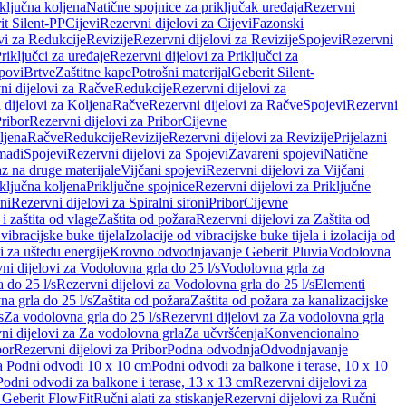
iključna koljena
Natične spojnice za priključak uređaja
Rezervni
it Silent-PP
Cijevi
Rezervni dijelovi za Cijevi
Fazonski
vi za Redukcije
Revizije
Rezervni dijelovi za Revizije
Spojevi
Rezervni
riključci za uređaje
Rezervni dijelovi za Priključci za
povi
Brtve
Zaštitne kape
Potrošni materijal
Geberit Silent-
ni dijelovi za Račve
Redukcije
Rezervni dijelovi za
 dijelovi za Koljena
Račve
Rezervni dijelovi za Račve
Spojevi
Rezervni
ribor
Rezervni dijelovi za Pribor
Cijevne
ljena
Račve
Redukcije
Revizije
Rezervni dijelovi za Revizije
Prijelazni
madi
Spojevi
Rezervni dijelovi za Spojevi
Zavareni spojevi
Natične
az na druge materijale
Vijčani spojevi
Rezervni dijelovi za Vijčani
iključna koljena
Priključne spojnice
Rezervni dijelovi za Priključne
oni
Rezervni dijelovi za Spiralni sifoni
Pribor
Cijevne
i zaštita od vlage
Zaštita od požara
Rezervni dijelovi za Zaštita od
 vibracijske buke tijela
Izolacije od vibracijske buke tijela i izolacija od
i za uštedu energije
Krovno odvodnjavanje Geberit Pluvia
Vodolovna
ni dijelovi za Vodolovna grla do 25 l/s
Vodolovna grla za
 do 25 l/s
Rezervni dijelovi za Vodolovna grla do 25 l/s
Elementi
a grla do 25 l/s
Zaštita od požara
Zaštita od požara za kanalizacijske
s
Za vodolovna grla do 25 l/s
Rezervni dijelovi za Za vodolovna grla
ni dijelovi za Za vodolovna grla
Za učvršćenja
Konvencionalno
bor
Rezervni dijelovi za Pribor
Podna odvodnja
Odvodnjavanje
za Podni odvodi 10 x 10 cm
Podni odvodi za balkone i terase, 10 x 10
Podni odvodi za balkone i terase, 13 x 13 cm
Rezervni dijelovi za
a Geberit FlowFit
Ručni alati za stiskanje
Rezervni dijelovi za Ručni