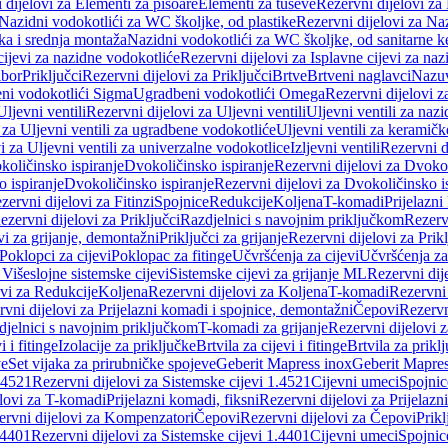
 dijelovi za Elementi za pisoare
Elementi za tuševe
Rezervni dijelovi za
Nazidni vodokotlići za WC školjke, od plastike
Rezervni dijelovi za Na
ka i srednja montaža
Nazidni vodokotlići za WC školjke, od sanitarne 
cijevi za nazidne vodokotliće
Rezervni dijelovi za Isplavne cijevi za na
ibor
Priključci
Rezervni dijelovi za Priključci
Brtve
Brtveni naglavci
Nazuvi
eni vodokotlići Sigma
Ugradbeni vodokotlići Omega
Rezervni dijelovi 
Uljevni ventili
Rezervni dijelovi za Uljevni ventili
Uljevni ventili za naz
 za Uljevni ventili za ugradbene vodokotliće
Uljevni ventili za keramič
i za Uljevni ventili za univerzalne vodokotlice
Izljevni ventili
Rezervni di
količinsko ispiranje
Dvokoličinsko ispiranje
Rezervni dijelovi za Dvokol
o ispiranje
Dvokoličinsko ispiranje
Rezervni dijelovi za Dvokoličinsko i
zervni dijelovi za Fitinzi
Spojnice
Redukcije
Koljena
T-komadi
Prijelazni
ezervni dijelovi za Priključci
Razdjelnici s navojnim priključkom
Rezerv
vi za grijanje, demontažni
Priključci za grijanje
Rezervni dijelovi za Prikl
Poklopci za cijevi
Poklopac za fitinge
Učvršćenja za cijevi
Učvršćenja za
 Višeslojne sistemske cijevi
Sistemske cijevi za grijanje ML
Rezervni dij
ovi za Redukcije
Koljena
Rezervni dijelovi za Koljena
T-komadi
Rezervni
vni dijelovi za Prijelazni komadi i spojnice, demontažni
Čepovi
Rezervn
djelnici s navojnim priključkom
T-komadi za grijanje
Rezervni dijelovi 
i i fitinge
Izolacije za priključke
Brtvila za cijevi i fitinge
Brtvila za prikl
ve
Set vijaka za prirubničke spojeve
Geberit Mapress inox
Geberit Mapres
.4521
Rezervni dijelovi za Sistemske cijevi 1.4521
Cijevni umeci
Spojnic
elovi za T-komadi
Prijelazni komadi, fiksni
Rezervni dijelovi za Prijelazn
ervni dijelovi za Kompenzatori
Čepovi
Rezervni dijelovi za Čepovi
Prikl
.4401
Rezervni dijelovi za Sistemske cijevi 1.4401
Cijevni umeci
Spojnic