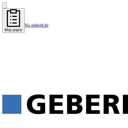
Na geberit.hr
Moji popisi