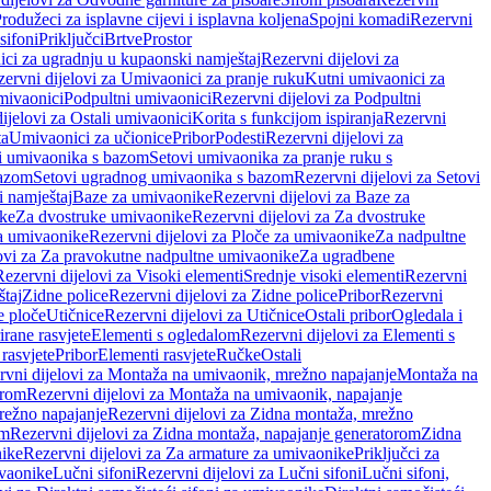
rodužeci za isplavne cijevi i isplavna koljena
Spojni komadi
Rezervni
sifoni
Priključci
Brtve
Prostor
ci za ugradnju u kupaonski namještaj
Rezervni dijelovi za
ervni dijelovi za Umivaonici za pranje ruku
Kutni umivaonici za
mivaonici
Podpultni umivaonici
Rezervni dijelovi za Podpultni
ijelovi za Ostali umivaonici
Korita s funkcijom ispiranja
Rezervni
ta
Umivaonici za učionice
Pribor
Podesti
Rezervni dijelovi za
i umivaonika s bazom
Setovi umivaonika za pranje ruku s
bazom
Setovi ugradnog umivaonika s bazom
Rezervni dijelovi za Setovi
 namještaj
Baze za umivaonike
Rezervni dijelovi za Baze za
ike
Za dvostruke umivaonike
Rezervni dijelovi za Za dvostruke
a umivaonike
Rezervni dijelovi za Ploče za umivaonike
Za nadpultne
lovi za Za pravokutne nadpultne umivaonike
Za ugradbene
Rezervni dijelovi za Visoki elementi
Srednje visoki elementi
Rezervni
štaj
Zidne police
Rezervni dijelovi za Zidne police
Pribor
Rezervni
 ploče
Utičnice
Rezervni dijelovi za Utičnice
Ostali pribor
Ogledala i
irane rasvjete
Elementi s ogledalom
Rezervni dijelovi za Elementi s
 rasvjete
Pribor
Elementi rasvjete
Ručke
Ostali
rvni dijelovi za Montaža na umivaonik, mrežno napajanje
Montaža na
orom
Rezervni dijelovi za Montaža na umivaonik, napajanje
režno napajanje
Rezervni dijelovi za Zidna montaža, mrežno
om
Rezervni dijelovi za Zidna montaža, napajanje generatorom
Zidna
nike
Rezervni dijelovi za Za armature za umivaonike
Priključci za
ivaonike
Lučni sifoni
Rezervni dijelovi za Lučni sifoni
Lučni sifoni,