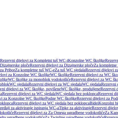
Rezervni dijelovi za Kompletni tuš WC-i
Konzolne WC školjke
Rezervn
Dizajnerske ploče
Rezervni dijelovi za Dizajnerske ploče
Za kompletne
 za Pribor
Za kompletne tuš WC-e
Za tuš WC sjedala
Rezervni dijelovi z
jelovi za Konzolne WC školjke
WC školjke
Rezervni dijelovi za WC ško
oljke
WC školjke za monoblok vodokotliće
Rezervni dijelovi za WC šk
oblok
WC sjedala
Rezervni dijelovi za WC sjedala
WC sjedala
Rezervni 
vni dijelovi za WC školjke, povišene
WC školjke, produljene
Rezervni d
la
Rezervni dijelovi za WC sjedala
WC sjedala bez poklopca
Rezervni di
ovi za Konzolne WC školjke
Podne WC školjke
Rezervni dijelovi za Po
oklopca
Rezervni dijelovi za WC sjedala bez poklopca
Bidei
Konzolni bi
uređaji za aktiviranje ispiranja WC-a
Tipke za aktiviranje
Rezervni dijelov
okotliće
Rezervni dijelovi za Za Omega ugradbene vodokotliće
Za Kapp
Delta ugradbene vodokotliće
Za Twinline ugradbene vodokotliće
Rezervni