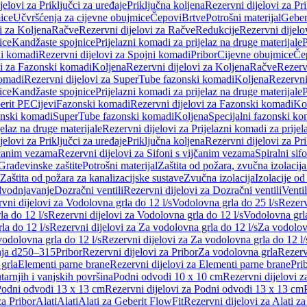
jelovi za Priključci za uređaje
Priključna koljena
Rezervni dijelovi za Pr
ice
Učvršćenja za cijevne obujmice
Čepovi
Brtve
Potrošni materijal
Geber
i za Koljena
Račve
Rezervni dijelovi za Račve
Redukcije
Rezervni dijelo
ice
Kandžaste spojnice
Prijelazni komadi za prijelaz na druge materijale
P
i komadi
Rezervni dijelovi za Spojni komadi
Pribor
Cijevne obujmice
Če
vi za Fazonski komadi
Koljena
Rezervni dijelovi za Koljena
Račve
Rezerv
omadi
Rezervni dijelovi za SuperTube fazonski komadi
Koljena
Rezervni
ice
Kandžaste spojnice
Prijelazni komadi za prijelaz na druge materijale
P
erit PE
Cijevi
Fazonski komadi
Rezervni dijelovi za Fazonski komadi
Ko
zonski komadi
SuperTube fazonski komadi
Koljena
Specijalni fazonski ko
jelaz na druge materijale
Rezervni dijelovi za Prijelazni komadi za prijel
jelovi za Priključci za uređaje
Priključna koljena
Rezervni dijelovi za Pr
jčanim vezama
Rezervni dijelovi za Sifoni s vijčanim vezama
Spiralni sif
Građevinske zaštite
Potrošni materijal
Zaštita od požara, zvučna izolacija 
 Zaštita od požara za kanalizacijske sustave
Zvučna izolacija
Izolacije od
odvodnjavanje
Dozračni ventili
Rezervni dijelovi za Dozračni ventili
Ventil
vni dijelovi za Vodolovna grla do 12 l/s
Vodolovna grla do 25 l/s
Rezerv
a do 12 l/s
Rezervni dijelovi za Vodolovna grla do 12 l/s
Vodolovna grla
la do 12 l/s
Rezervni dijelovi za Za vodolovna grla do 12 l/s
Za vodolovn
odolovna grla do 12 l/s
Rezervni dijelovi za Za vodolovna grla do 12 l/
anja d250–315
Pribor
Rezervni dijelovi za Pribor
Za vodolovna grla
Rezerv
 grla
Elementi parne brane
Rezervni dijelovi za Elementi parne brane
Pri
arnjih i vanjskih površina
Podni odvodi 10 x 10 cm
Rezervni dijelovi 
odni odvodi 13 x 13 cm
Rezervni dijelovi za Podni odvodi 13 x 13 cm
za Pribor
Alati
Alati
Alati za Geberit FlowFit
Rezervni dijelovi za Alati z