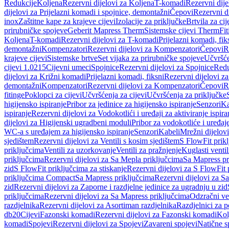
Redukcije
Koljena
Rezervni dijelovi za Koljena
T-komadi
Rezervni dij
dijelovi za Prijelazni komadi i spojnice, demontažni
Čepovi
Rezervni d
inox
Zaštitne kape za krajeve cijevi
Izolacije za priključke
Brtvila za cije
prirubničke spojeve
Geberit Mapress Therm
Sistemske cijevi Therm
Fit
Koljena
T-komadi
Rezervni dijelovi za T-komadi
Prijelazni komadi, fik
demontažni
Kompenzatori
Rezervni dijelovi za Kompenzatori
Čepovi
R
krajeve cijevi
Sistemske brtve
Set vijaka za prirubničke spojeve
Učvršće
cijevi 1.0215
Cijevni umeci
Spojnice
Rezervni dijelovi za Spojnice
Redu
dijelovi za Križni komadi
Prijelazni komadi, fiksni
Rezervni dijelovi za
demontažni
Kompenzatori
Rezervni dijelovi za Kompenzatori
Čepovi
R
fitinge
Poklopci za cijevi
Učvršćenja za cijevi
Učvršćenja za priključke
higijensko ispiranje
Pribor za jedinice za higijensko ispiranje
Senzori
Ka
ispiranje
Rezervni dijelovi za Vodokotlići i uređaji za aktiviranje ispi
dijelovi za Higijenski ugradbeni moduli
Pribor za vodokotliće i uređaj
WC-a s uređajem za higijensko ispiranje
Senzori
Kabeli
Mrežni dijelovi
sjedištem
Rezervni dijelovi za Ventili s kosim sjedištem
S FlowFit prikl
priključcima
Ventili za uzorkovanje
Ventili za pražnjenje
Kuglasti ventil
priključcima
Rezervni dijelovi za Sa Mepla priključcima
Sa Mapress pr
zid
S FlowFit priključcima za stiskanje
Rezervni dijelovi za S FlowFit 
priključcima Compact
Sa Mapress priključcima
Rezervni dijelovi za S
zid
Rezervni dijelovi za Zaporne i razdjelne jedinice za ugradnju u zid
priključcima
Rezervni dijelovi za Sa Mapress priključcima
Odzračni ven
razdjelnika
Rezervni dijelovi za Asortiman razdjelnika
Razdjelnici za p
db20
Cijevi
Fazonski komadi
Rezervni dijelovi za Fazonski komadi
Kol
komadi
Spojevi
Rezervni dijelovi za Spojevi
Zavareni spojevi
Natične s