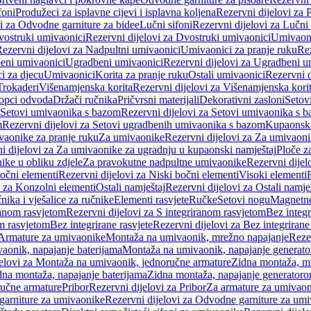
foni
Produžeci za isplavne cijevi i isplavna koljena
Rezervni dijelovi za P
i za Odvodne garniture za bidee
Lučni sifoni
Rezervni dijelovi za Lučni 
ostruki umivaonici
Rezervni dijelovi za Dvostruki umivaonici
Umivaoni
ezervni dijelovi za Nadpultni umivaonici
Umivaonici za pranje ruku
Rez
beni umivaonici
Ugradbeni umivaonici
Rezervni dijelovi za Ugradbeni u
i za djecu
Umivaonici
Korita za pranje ruku
Ostali umivaonici
Rezervni d
Trokaderi
Višenamjenska korita
Rezervni dijelovi za Višenamjenska kori
opci odvoda
Držači ručnika
Pričvrsni materijali
Dekorativni zasloni
Setov
Setovi umivaonika s bazom
Rezervni dijelovi za Setovi umivaonika s 
m
Rezervni dijelovi za Setovi ugradbenih umivaonika s bazom
Kupaonski
vaonike za pranje ruku
Za umivaonike
Rezervni dijelovi za Za umivaon
i dijelovi za Za umivaonike za ugradnju u kupaonski namještaj
Ploče z
ike u obliku zdjele
Za pravokutne nadpultne umivaonike
Rezervni dije
očni elementi
Rezervni dijelovi za Niski bočni elementi
Visoki elementi
i za Konzolni elementi
Ostali namještaj
Rezervni dijelovi za Ostali namje
nika i vješalice za ručnike
Elementi rasvjete
Ručke
Setovi nogu
Magnetne
ranom rasvjetom
Rezervni dijelovi za S integriranom rasvjetom
Bez integr
om rasvjetom
Bez integrirane rasvjete
Rezervni dijelovi za Bez integrirane
 Armature za umivaonike
Montaža na umivaonik, mrežno napajanje
Reze
aonik, napajanje baterijama
Montaža na umivaonik, napajanje generat
jelovi za Montaža na umivaonik, jednoručne armature
Zidna montaža, m
dna montaža, napajanje baterijama
Zidna montaža, napajanje generator
ručne armature
Pribor
Rezervni dijelovi za Pribor
Za armature za umivao
arniture za umivaonike
Rezervni dijelovi za Odvodne garniture za um