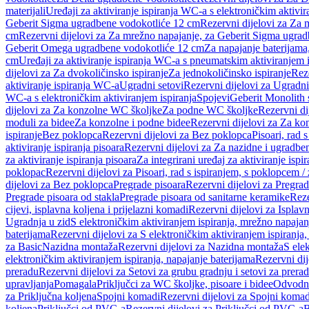
materijali
Uređaji za aktiviranje ispiranja WC-a s elektroničkim aktivir
Geberit Sigma ugradbene vodokotliće 12 cm
Rezervni dijelovi za Za
cm
Rezervni dijelovi za Za mrežno napajanje, za Geberit Sigma ugra
Geberit Omega ugradbene vodokotliće 12 cm
Za napajanje baterijam
cm
Uređaji za aktiviranje ispiranja WC-a s pneumatskim aktiviranjem i
dijelovi za Za dvokoličinsko ispiranje
Za jednokoličinsko ispiranje
Reze
aktiviranje ispiranja WC-a
Ugradni setovi
Rezervni dijelovi za Ugradni
WC-a s elektroničkim aktiviranjem ispiranja
Spojevi
Geberit Monolith 
dijelovi za Za konzolne WC školjke
Za podne WC školjke
Rezervni di
moduli za bidee
Za konzolne i podne bidee
Rezervni dijelovi za Za ko
ispiranje
Bez poklopca
Rezervni dijelovi za Bez poklopca
Pisoari, rad 
aktiviranje ispiranja pisoara
Rezervni dijelovi za Za nazidne i ugradbene
za aktiviranje ispiranja pisoara
Za integrirani uređaj za aktiviranje ispi
poklopac
Rezervni dijelovi za Pisoari, rad s ispiranjem, s poklopcem /
dijelovi za Bez poklopca
Pregrade pisoara
Rezervni dijelovi za Pregrad
Pregrade pisoara od stakla
Pregrade pisoara od sanitarne keramike
Reze
cijevi, isplavna koljena i prijelazni komadi
Rezervni dijelovi za Isplavn
Ugradnja u zid
S elektroničkim aktiviranjem ispiranja, mrežno napajan
baterijama
Rezervni dijelovi za S elektroničkim aktiviranjem ispiranja,
za Basic
Nazidna montaža
Rezervni dijelovi za Nazidna montaža
S ele
elektroničkim aktiviranjem ispiranja, napajanje baterijama
Rezervni dij
preradu
Rezervni dijelovi za Setovi za grubu gradnju i setovi za prera
upravljanja
Pomagala
Priključci za WC školjke, pisoare i bidee
Odvodne
za Priključna koljena
Spojni komadi
Rezervni dijelovi za Spojni komad
koljena
Priključci od PVC-a
Rezervni dijelovi za Priključci od PVC-a
B