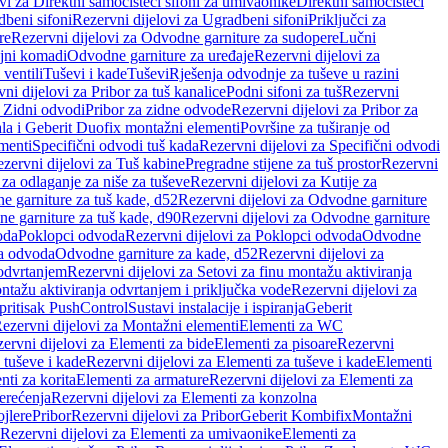
vi za Direktni samočisteći sifoni za umivaonike
Direktni samočisteći
beni sifoni
Rezervni dijelovi za Ugradbeni sifoni
Priključci za
re
Rezervni dijelovi za Odvodne garniture za sudopere
Lučni
ojni komadi
Odvodne garniture za uređaje
Rezervni dijelovi za
 ventili
Tuševi i kade
Tuševi
Rješenja odvodnje za tuševe u razini
ni dijelovi za Pribor za tuš kanalice
Podni sifoni za tuš
Rezervni
a Zidni odvodi
Pribor za zidne odvode
Rezervni dijelovi za Pribor za
ala i Geberit Duofix montažni elementi
Površine za tuširanje od
menti
Specifični odvodi tuš kada
Rezervni dijelovi za Specifični odvodi
zervni dijelovi za Tuš kabine
Pregradne stijene za tuš prostor
Rezervni
 za odlaganje za niše za tuševe
Rezervni dijelovi za Kutije za
 garniture za tuš kade, d52
Rezervni dijelovi za Odvodne garniture
e garniture za tuš kade, d90
Rezervni dijelovi za Odvodne garniture
oda
Poklopci odvoda
Rezervni dijelovi za Poklopci odvoda
Odvodne
ca odvoda
Odvodne garniture za kade, d52
Rezervni dijelovi za
 odvrtanjem
Rezervni dijelovi za Setovi za finu montažu aktiviranja
ntažu aktiviranja odvrtanjem i priključka vode
Rezervni dijelovi za
 pritisak PushControl
Sustavi instalacije i ispiranja
Geberit
ezervni dijelovi za Montažni elementi
Elementi za WC
ervni dijelovi za Elementi za bide
Elementi za pisoare
Rezervni
 tuševe i kade
Rezervni dijelovi za Elementi za tuševe i kade
Elementi
nti za korita
Elementi za armature
Rezervni dijelovi za Elementi za
erećenja
Rezervni dijelovi za Elementi za konzolna
ojlere
Pribor
Rezervni dijelovi za Pribor
Geberit Kombifix
Montažni
Rezervni dijelovi za Elementi za umivaonike
Elementi za