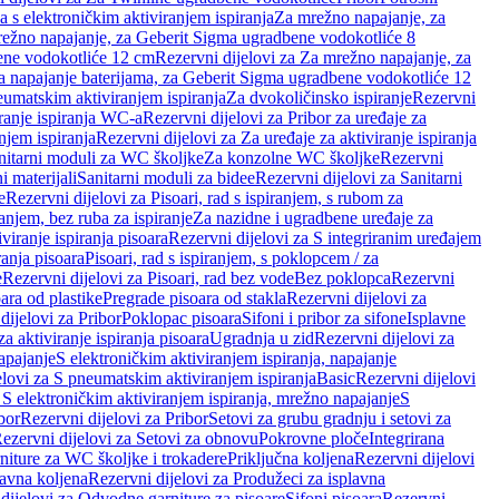
a s elektroničkim aktiviranjem ispiranja
Za mrežno napajanje, za
ežno napajanje, za Geberit Sigma ugradbene vodokotliće 8
ene vodokotliće 12 cm
Rezervni dijelovi za Za mrežno napajanje, za
Za napajanje baterijama, za Geberit Sigma ugradbene vodokotliće 12
neumatskim aktiviranjem ispiranja
Za dvokoličinsko ispiranje
Rezervni
iranje ispiranja WC-a
Rezervni dijelovi za Pribor za uređaje za
njem ispiranja
Rezervni dijelovi za Za uređaje za aktiviranje ispiranja
anitarni moduli za WC školjke
Za konzolne WC školjke
Rezervni
i materijali
Sanitarni moduli za bidee
Rezervni dijelovi za Sanitarni
e
Rezervni dijelovi za Pisoari, rad s ispiranjem, s rubom za
ranjem, bez ruba za ispiranje
Za nazidne i ugradbene uređaje za
viranje ispiranja pisoara
Rezervni dijelovi za S integriranim uređajem
ranja pisoara
Pisoari, rad s ispiranjem, s poklopcem / za
e
Rezervni dijelovi za Pisoari, rad bez vode
Bez poklopca
Rezervni
ara od plastike
Pregrade pisoara od stakla
Rezervni dijelovi za
dijelovi za Pribor
Poklopac pisoara
Sifoni i pribor za sifone
Isplavne
za aktiviranje ispiranja pisoara
Ugradnja u zid
Rezervni dijelovi za
apajanje
S elektroničkim aktiviranjem ispiranja, napajanje
elovi za S pneumatskim aktiviranjem ispiranja
Basic
Rezervni dijelovi
 S elektroničkim aktiviranjem ispiranja, mrežno napajanje
S
bor
Rezervni dijelovi za Pribor
Setovi za grubu gradnju i setovi za
ezervni dijelovi za Setovi za obnovu
Pokrovne ploče
Integrirana
niture za WC školjke i trokadere
Priključna koljena
Rezervni dijelovi
lavna koljena
Rezervni dijelovi za Produžeci za isplavna
dijelovi za Odvodne garniture za pisoare
Sifoni pisoara
Rezervni