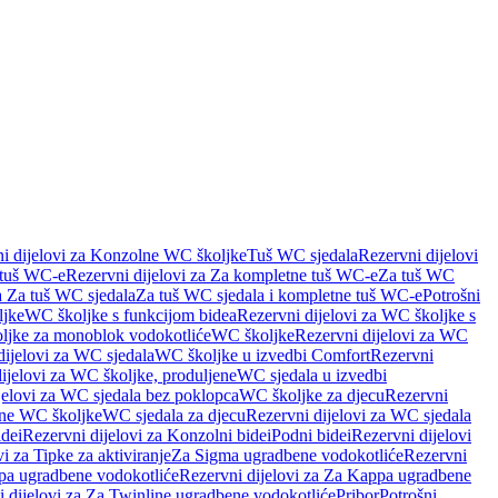
i dijelovi za Konzolne WC školjke
Tuš WC sjedala
Rezervni dijelovi
 tuš WC-e
Rezervni dijelovi za Za kompletne tuš WC-e
Za tuš WC
a Za tuš WC sjedala
Za tuš WC sjedala i kompletne tuš WC-e
Potrošni
ljke
WC školjke s funkcijom bidea
Rezervni dijelovi za WC školjke s
oljke za monoblok vodokotliće
WC školjke
Rezervni dijelovi za WC
dijelovi za WC sjedala
WC školjke u izvedbi Comfort
Rezervni
ijelovi za WC školjke, produljene
WC sjedala u izvedbi
jelovi za WC sjedala bez poklopca
WC školjke za djecu
Rezervni
dne WC školjke
WC sjedala za djecu
Rezervni dijelovi za WC sjedala
dei
Rezervni dijelovi za Konzolni bidei
Podni bidei
Rezervni dijelovi
i za Tipke za aktiviranje
Za Sigma ugradbene vodokotliće
Rezervni
a ugradbene vodokotliće
Rezervni dijelovi za Za Kappa ugradbene
 dijelovi za Za Twinline ugradbene vodokotliće
Pribor
Potrošni