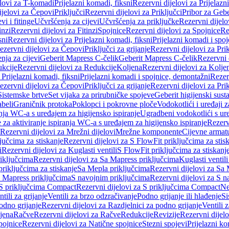
elovi za T-komadi
Prijelazni komadi, fiksni
Rezervni dijelovi za Prijelazn
ijelovi za Čepovi
Priključci
Rezervni dijelovi za Priključci
Pribor za Gebe
vi i fitinge
Učvršćenja za cijevi
Učvršćenja za priključke
Rezervni dijelo
inzi
Rezervni dijelovi za Fitinzi
Spojnice
Rezervni dijelovi za Spojnice
Re
sni
Rezervni dijelovi za Prijelazni komadi, fiksni
Prijelazni komadi i spo
ezervni dijelovi za Čepovi
Priključci za grijanje
Rezervni dijelovi za Prik
nja za cijevi
Geberit Mapress C-čelik
Geberit Mapress C-čelik
Rezervni 
kcije
Rezervni dijelovi za Redukcije
Koljena
Rezervni dijelovi za Kolje
 Prijelazni komadi, fiksni
Prijelazni komadi i spojnice, demontažni
Rezerv
ezervni dijelovi za Čepovi
Priključci za grijanje
Rezervni dijelovi za Prik
Sistemske brtve
Set vijaka za prirubničke spojeve
Geberit higijenski sust
beli
Graničnik protoka
Poklopci i pokrovne ploče
Vodokotlići i uređaji 
ranja WC-a s uređajem za higijensko ispiranje
Ugradbeni vodokotlići s ure
e za aktiviranje ispiranja WC-a s uređajem za higijensko ispiranje
Rezervn
Rezervni dijelovi za Mrežni dijelovi
Mrežne komponente
Cijevne armat
jučcima za stiskanje
Rezervni dijelovi za S FlowFit priključcima za stis
i
Rezervni dijelovi za Kuglasti ventili
S FlowFit priključcima za stiskanj
iključcima
Rezervni dijelovi za Sa Mapress priključcima
Kuglasti ventil
priključcima za stiskanje
Sa Mepla priključcima
Rezervni dijelovi za Sa
a Mapress priključcima
S navojnim priključcima
Rezervni dijelovi za S n
S priključcima Compact
Rezervni dijelovi za S priključcima Compact
Ne
tili za grijanje
Ventili za brzo odzračivanje
Podno grijanje ili hlađenje
Si
odno grijanje
Rezervni dijelovi za Razdjelnici za podno grijanje
Ventili 
jena
Račve
Rezervni dijelovi za Račve
Redukcije
Revizije
Rezervni dijelo
pojnice
Rezervni dijelovi za Natične spojnice
Stezni spojevi
Prijelazni ko