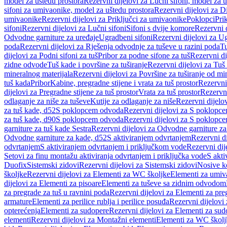
model za uštedu prostora
Rezervni dijelovi za Lučni sifoni, model za u
sifoni za umivaonike, model za uštedu prostora
Rezervni dijelovi za D
umivaonike
Rezervni dijelovi za Priključci za umivaonike
Poklopci
Prik
sifoni
Rezervni dijelovi za Lučni sifoni
Sifoni s dvije komore
Rezervni d
Odvodne garniture za uređaje
Ugradbeni sifoni
Rezervni dijelovi za Ug
poda
Rezervni dijelovi za Rješenja odvodnje za tuševe u razini poda
Tu
dijelovi za Podni sifoni za tuš
Pribor za podne sifone za tuš
Rezervni di
zidne odvode
Tuš kade i površine za tuširanje
Rezervni dijelovi za Tuš 
mineralnog materijala
Rezervni dijelovi za Površine za tuširanje od mi
tuš kada
Pribor
Kabine, pregradne stijene i vrata za tuš prostor
Rezervni 
dijelovi za Pregradne stijene za tuš prostor
Vrata za tuš prostor
Rezervni
odlaganje za niše za tuševe
Kutije za odlaganje za niše
Rezervni dijelov
za tuš kade, d52
S poklopcem odvoda
Rezervni dijelovi za S poklopc
za tuš kade, d90
S poklopcem odvoda
Rezervni dijelovi za S poklopc
garniture za tuš kade Sestra
Rezervni dijelovi za Odvodne garniture za
Odvodne garniture za kade, d52
S aktiviranjem odvrtanjem
Rezervni di
odvrtanjem
S aktiviranjem odvrtanjem i priključkom vode
Rezervni dij
Setovi za finu montažu aktiviranja odvrtanjem i priključka vode
S akti
Duofix
Sistemski zidovi
Rezervni dijelovi za Sistemski zidovi
Nosive k
školjke
Rezervni dijelovi za Elementi za WC školjke
Elementi za umiv
dijelovi za Elementi za pisoare
Elementi za tuševe sa zidnim odvodom
za pregrade za tuš u ravnini poda
Rezervni dijelovi za Elementi za pre
armature
Elementi za perilice rublja i perilice posuđa
Rezervni dijelovi 
opterećenja
Elementi za sudopere
Rezervni dijelovi za Elementi za sud
elementi
Rezervni dijelovi za Montažni elementi
Elementi za WC školj