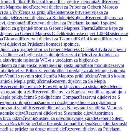
i komadi, fiksni
Prijelazni komadi i spojnice, demontažni
Rezervni
rit Mapress inox
Rezervni dijelovi za Pribor za Geberit Mapress
vi za Učvršćenja za priključke
Sistemske brtve
Set vijaka za
dukcije
Rezervni dijelovi za Redukcije
Koljena
Rezervni dijelovi za
jevi, demontažni
Rezervni dijelovi za Prijelazni komadi i spojevi,
ljučci za grijanje
Pribor za Geberit Mapress Therm
Zaštitne kape za
dijelovi za Geberit Mapress C-čelik
Sistemske cijevi 1.0034
Sistemske
na
T-komadi
Rezervni dijelovi za T-komadi
Križni komadi
Rezervni
ni dijelovi za Prijelazni komadi i spojnice,
ljučci za grijanje
Pribor za Geberit Mapress C-čelik
Brtvila za cijevi i
av
Jedinice za higijensko ispiranje
Rezervni dijelovi za Jedinice za
za aktiviranje ispiranja WC-a s uređajem za higijensko
đajem za higijensko ispiranje
Higijenski ugradbeni moduli
Rezervni
i dijelovi za Pribor za vodokotliće i uređaje za aktiviranje ispiranja
ure
Ventili s ravnim sjedištem
Sa Mapress priključcima
Ventili s kosim
kanje
Sa Mepla priključcima
Rezervni dijelovi za Sa Mepla
e
Rezervni dijelovi za S FlowFit priključcima za stiskanje
Sa Mepla
i za ugradnju u zid
Rezervni dijelovi za Kuglasti ventili za ugradnju u
 Mepla priključcima
S priključcima Compact
Rezervni dijelovi za S
avojnim priključcima
Zaporne i razdjelne jedinice za ugradnju u
povratni ventili
Rezervni dijelovi za Nepovratni ventili
Sa Mapress
stemske cijevi
Rezervni dijelovi za Sistemske cijevi
Asortiman
za brzo odzračivanje
Sustavi za odvodnjavanje zgrade
Geberit Silent-
vi za Revizije
SuperTube fazonski komadi
Koljena
Specijalni fazonski
madi za prijelaz na druge materijale
Rezervni dijelovi za Prijelazni