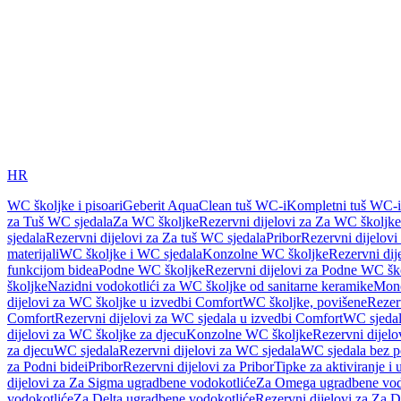
HR
WC školjke i pisoari
Geberit AquaClean tuš WC-i
Kompletni tuš WC-i
za Tuš WC sjedala
Za WC školjke
Rezervni dijelovi za Za WC školjke
sjedala
Rezervni dijelovi za Za tuš WC sjedala
Pribor
Rezervni dijelovi
materijali
WC školjke i WC sjedala
Konzolne WC školjke
Rezervni di
funkcijom bidea
Podne WC školjke
Rezervni dijelovi za Podne WC šk
školjke
Nazidni vodokotlići za WC školjke od sanitarne keramike
Mon
dijelovi za WC školjke u izvedbi Comfort
WC školjke, povišene
Rezer
Comfort
Rezervni dijelovi za WC sjedala u izvedbi Comfort
WC sjeda
dijelovi za WC školjke za djecu
Konzolne WC školjke
Rezervni dijel
za djecu
WC sjedala
Rezervni dijelovi za WC sjedala
WC sjedala bez p
za Podni bidei
Pribor
Rezervni dijelovi za Pribor
Tipke za aktiviranje i 
dijelovi za Za Sigma ugradbene vodokotliće
Za Omega ugradbene vod
vodokotliće
Za Delta ugradbene vodokotliće
Rezervni dijelovi za Za 