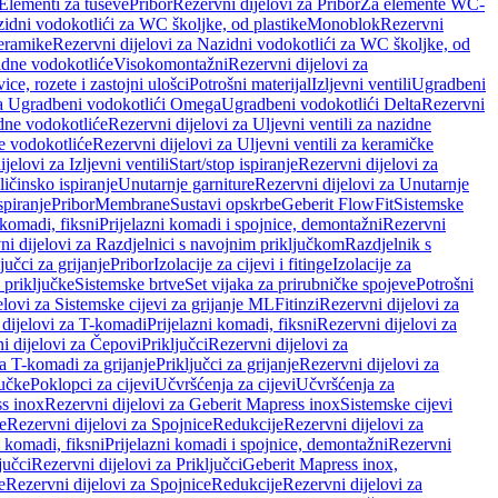
 Elementi za tuševe
Pribor
Rezervni dijelovi za Pribor
Za elemente WC-
zidni vodokotlići za WC školjke, od plastike
Monoblok
Rezervni
keramike
Rezervni dijelovi za Nazidni vodokotlići za WC školjke, od
zidne vodokotliće
Visokomontažni
Rezervni dijelovi za
ce, rozete i zastojni ulošci
Potrošni materijal
Izljevni ventili
Ugradbeni
za Ugradbeni vodokotlići Omega
Ugradbeni vodokotlići Delta
Rezervni
idne vodokotliće
Rezervni dijelovi za Uljevni ventili za nazidne
ke vodokotliće
Rezervni dijelovi za Uljevni ventili za keramičke
jelovi za Izljevni ventili
Start/stop ispiranje
Rezervni dijelovi za
ičinsko ispiranje
Unutarnje garniture
Rezervni dijelovi za Unutarnje
spiranje
Pribor
Membrane
Sustavi opskrbe
Geberit FlowFit
Sistemske
 komadi, fiksni
Prijelazni komadi i spojnice, demontažni
Rezervni
ni dijelovi za Razdjelnici s navojnim priključkom
Razdjelnik s
jučci za grijanje
Pribor
Izolacije za cijevi i fitinge
Izolacije za
 priključke
Sistemske brtve
Set vijaka za prirubničke spojeve
Potrošni
elovi za Sistemske cijevi za grijanje ML
Fitinzi
Rezervni dijelovi za
 dijelovi za T-komadi
Prijelazni komadi, fiksni
Rezervni dijelovi za
i dijelovi za Čepovi
Priključci
Rezervni dijelovi za
za T-komadi za grijanje
Priključci za grijanje
Rezervni dijelovi za
jučke
Poklopci za cijevi
Učvršćenja za cijevi
Učvršćenja za
s inox
Rezervni dijelovi za Geberit Mapress inox
Sistemske cijevi
e
Rezervni dijelovi za Spojnice
Redukcije
Rezervni dijelovi za
i komadi, fiksni
Prijelazni komadi i spojnice, demontažni
Rezervni
jučci
Rezervni dijelovi za Priključci
Geberit Mapress inox,
e
Rezervni dijelovi za Spojnice
Redukcije
Rezervni dijelovi za