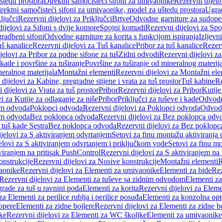
štedu prostora
Direktni samočisteći sifoni za umivaonike
Rezervni dijelo
irektni samočisteći sifoni za umivaonike, model za uštedu prostora
Ugrad
ljučci
Rezervni dijelovi za Priključci
Brtve
Odvodne garniture za sudope
ijelovi za Sifoni s dvije komore
Spojni komadi
Rezervni dijelovi za Sp
radbeni sifoni
Odvodne garniture za korita s funkcijom ispiranja
Izljevni
š kanalice
Rezervni dijelovi za Tuš kanalice
Pribor za tuš kanalice
Rezerv
jelovi za Pribor za podne sifone za tuš
Zidni odvodi
Rezervni dijelovi z
kade i površine za tuširanje
Površine za tuširanje od mineralnog materij
neralnog materijala
Montažni elementi
Rezervni dijelovi za Montažni ele
dijelovi za Kabine, pregradne stijene i vrata za tuš prostor
Tuš kabine
Re
 dijelovi za Vrata za tuš prostor
Pribor
Rezervni dijelovi za Pribor
Kutije
i za Kutije za odlaganje za niše
Pribor
Priključci za tuševe i kade
Odvodne
em odvoda
Poklopci odvoda
Rezervni dijelovi za Poklopci odvoda
Odvodn
em odvoda
Bez poklopca odvoda
Rezervni dijelovi za Bez poklopca odv
 tuš kade Sestra
Bez poklopca odvoda
Rezervni dijelovi za Bez poklop
jelovi za S aktiviranjem odvrtanjem
Setovi za finu montažu aktiviranja
elovi za S aktiviranjem odvrtanjem i priključkom vode
Setovi za finu mo
viranjem na pritisak PushControl
Rezervni dijelovi za S aktiviranjem na
onstrukcije
Rezervni dijelovi za Nosive konstrukcije
Montažni elementi
R
aonike
Rezervni dijelovi za Elementi za umivaonike
Elementi za bide
Rez
Rezervni dijelovi za Elementi za tuševe sa zidnim odvodom
Elementi za
grade za tuš u ravnini poda
Elementi za korita
Rezervni dijelovi za Eleme
za Elementi za perilice rublja i perilice posuđa
Elementi za konzolna opt
opere
Elementi za zidne bojlere
Rezervni dijelovi za Elementi za zidne b
ke
Rezervni dijelovi za Elementi za WC školjke
Elementi za umivaonike