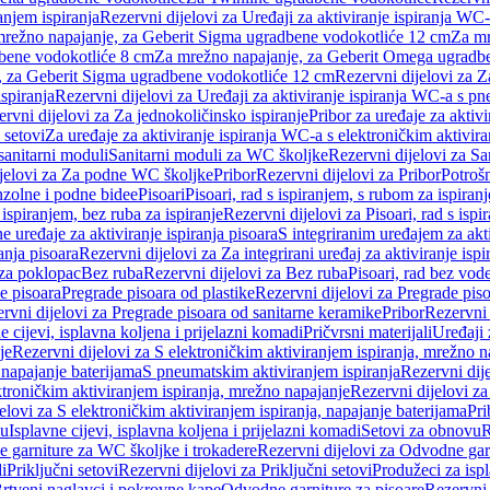
anjem ispiranja
Rezervni dijelovi za Uređaji za aktiviranje ispiranja WC-
 mrežno napajanje, za Geberit Sigma ugradbene vodokotliće 12 cm
Za mr
dbene vodokotliće 8 cm
Za mrežno napajanje, za Geberit Omega ugradb
a, za Geberit Sigma ugradbene vodokotliće 12 cm
Rezervni dijelovi za 
spiranja
Rezervni dijelovi za Uređaji za aktiviranje ispiranja WC-a s p
rvni dijelovi za Za jednokoličinsko ispiranje
Pribor za uređaje za aktiv
 setovi
Za uređaje za aktiviranje ispiranja WC-a s elektroničkim aktivira
sanitarni moduli
Sanitarni moduli za WC školjke
Rezervni dijelovi za S
jelovi za Za podne WC školjke
Pribor
Rezervni dijelovi za Pribor
Potrošn
nzolne i podne bidee
Pisoari
Pisoari, rad s ispiranjem, s rubom za ispiranj
s ispiranjem, bez ruba za ispiranje
Rezervni dijelovi za Pisoari, rad s ispi
 uređaje za aktiviranje ispiranja pisoara
S integriranim uređajem za akti
ranja pisoara
Rezervni dijelovi za Za integrirani uređaj za aktiviranje ispi
 za poklopac
Bez ruba
Rezervni dijelovi za Bez ruba
Pisoari, rad bez vod
e pisoara
Pregrade pisoara od plastike
Rezervni dijelovi za Pregrade piso
rvni dijelovi za Pregrade pisoara od sanitarne keramike
Pribor
Rezervni 
e cijevi, isplavna koljena i prijelazni komadi
Pričvrsni materijali
Uređaji 
je
Rezervni dijelovi za S elektroničkim aktiviranjem ispiranja, mrežno n
 napajanje baterijama
S pneumatskim aktiviranjem ispiranja
Rezervni dij
ktroničkim aktiviranjem ispiranja, mrežno napajanje
Rezervni dijelovi za
elovi za S elektroničkim aktiviranjem ispiranja, napajanje baterijama
Pri
du
Isplavne cijevi, isplavna koljena i prijelazni komadi
Setovi za obnovu
R
 garniture za WC školjke i trokadere
Rezervni dijelovi za Odvodne gar
i
Priključni setovi
Rezervni dijelovi za Priključni setovi
Produžeci za isp
rtveni naglavci i pokrovne kape
Odvodne garniture za pisoare
Rezervni 