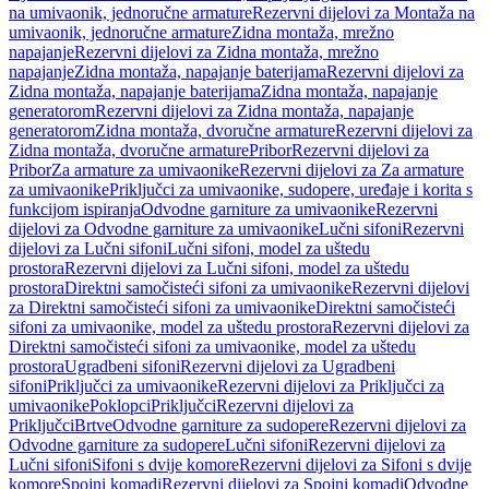
na umivaonik, jednoručne armature
Rezervni dijelovi za Montaža na
umivaonik, jednoručne armature
Zidna montaža, mrežno
napajanje
Rezervni dijelovi za Zidna montaža, mrežno
napajanje
Zidna montaža, napajanje baterijama
Rezervni dijelovi za
Zidna montaža, napajanje baterijama
Zidna montaža, napajanje
generatorom
Rezervni dijelovi za Zidna montaža, napajanje
generatorom
Zidna montaža, dvoručne armature
Rezervni dijelovi za
Zidna montaža, dvoručne armature
Pribor
Rezervni dijelovi za
Pribor
Za armature za umivaonike
Rezervni dijelovi za Za armature
za umivaonike
Priključci za umivaonike, sudopere, uređaje i korita s
funkcijom ispiranja
Odvodne garniture za umivaonike
Rezervni
dijelovi za Odvodne garniture za umivaonike
Lučni sifoni
Rezervni
dijelovi za Lučni sifoni
Lučni sifoni, model za uštedu
prostora
Rezervni dijelovi za Lučni sifoni, model za uštedu
prostora
Direktni samočisteći sifoni za umivaonike
Rezervni dijelovi
za Direktni samočisteći sifoni za umivaonike
Direktni samočisteći
sifoni za umivaonike, model za uštedu prostora
Rezervni dijelovi za
Direktni samočisteći sifoni za umivaonike, model za uštedu
prostora
Ugradbeni sifoni
Rezervni dijelovi za Ugradbeni
sifoni
Priključci za umivaonike
Rezervni dijelovi za Priključci za
umivaonike
Poklopci
Priključci
Rezervni dijelovi za
Priključci
Brtve
Odvodne garniture za sudopere
Rezervni dijelovi za
Odvodne garniture za sudopere
Lučni sifoni
Rezervni dijelovi za
Lučni sifoni
Sifoni s dvije komore
Rezervni dijelovi za Sifoni s dvije
komore
Spojni komadi
Rezervni dijelovi za Spojni komadi
Odvodne