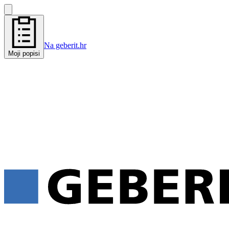
Na geberit.hr
Moji popisi