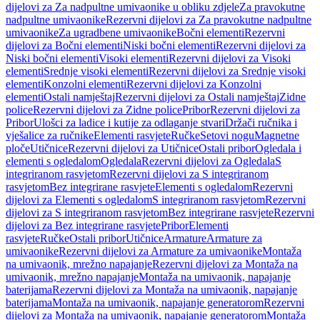
dijelovi za Za nadpultne umivaonike u obliku zdjele
Za pravokutne
nadpultne umivaonike
Rezervni dijelovi za Za pravokutne nadpultne
umivaonike
Za ugradbene umivaonike
Bočni elementi
Rezervni
dijelovi za Bočni elementi
Niski bočni elementi
Rezervni dijelovi za
Niski bočni elementi
Visoki elementi
Rezervni dijelovi za Visoki
elementi
Srednje visoki elementi
Rezervni dijelovi za Srednje visoki
elementi
Konzolni elementi
Rezervni dijelovi za Konzolni
elementi
Ostali namještaj
Rezervni dijelovi za Ostali namještaj
Zidne
police
Rezervni dijelovi za Zidne police
Pribor
Rezervni dijelovi za
Pribor
Ulošci za ladice i kutije za odlaganje stvari
Držači ručnika i
vješalice za ručnike
Elementi rasvjete
Ručke
Setovi nogu
Magnetne
ploče
Utičnice
Rezervni dijelovi za Utičnice
Ostali pribor
Ogledala i
elementi s ogledalom
Ogledala
Rezervni dijelovi za Ogledala
S
integriranom rasvjetom
Rezervni dijelovi za S integriranom
rasvjetom
Bez integrirane rasvjete
Elementi s ogledalom
Rezervni
dijelovi za Elementi s ogledalom
S integriranom rasvjetom
Rezervni
dijelovi za S integriranom rasvjetom
Bez integrirane rasvjete
Rezervni
dijelovi za Bez integrirane rasvjete
Pribor
Elementi
rasvjete
Ručke
Ostali pribor
Utičnice
Armature
Armature za
umivaonike
Rezervni dijelovi za Armature za umivaonike
Montaža
na umivaonik, mrežno napajanje
Rezervni dijelovi za Montaža na
umivaonik, mrežno napajanje
Montaža na umivaonik, napajanje
baterijama
Rezervni dijelovi za Montaža na umivaonik, napajanje
baterijama
Montaža na umivaonik, napajanje generatorom
Rezervni
dijelovi za Montaža na umivaonik, napajanje generatorom
Montaža