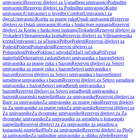
umivaonici
Rezervni dijelovi za Ugradbeni umivaonici
Podpultni
umivaonici
Rezervni dijelovi za Podpultni umivaonici
Kutni
umivaonici
Umivaonici u izvedbi Comfort
Umivaonici za
djecu
Umivaonici
Korita za pranje ruku
Ostali umivaonici
Rezervni
dijelovi za Ostali umivaonici
Korita s funkcijom ispiranja
Rezervni
dijelovi za Korita s funkcijom ispiranja
Trokaderi
Rezervni dijelovi za
Trokaderi
Višenamjenska korita
Rezervni dijelovi za Višenamjenska
korita
Umivaonici za učionice
Pribor
Podesti
Rezervni dijelovi za
Podesti
Podesti
Polupodesti
Rezervni dijelovi za
Polupodesti
Pribor
Poklopci odvoda
Držači ručnika
Pričvrsni
materijali
Dekorativni zasloni
Setovi umivaonika s bazom
Setovi
umivaonika za pranje ruku s bazom
Rezervni dijelovi za Setovi
umivaonika za pranje ruku s bazom
Setovi umivaonika s
bazom
Rezervni dijelovi za Setovi umivaonika s bazom
Setovi
ugradnog umivaonika s bazom
Rezervni dijelovi za Setovi ugradnog
umivaonika s bazom
Setovi ugradbenih umivaonika s
bazom
Rezervni dijelovi za Setovi ugradbenih umivaonika s
bazom
Kupaonski namještaj
Baze za umivaonike
Rezervni dijelovi za
Baze za umivaonike
Za umivaonike za pranje ruku
Rezervni dijelovi
za Za umivaonike za pranje ruku
Za umivaonike
Rezervni dijelovi za
Za umivaonike
Za dvostruke umivaonike
Rezervni dijelovi za Za
dvostruke umivaonike
Za umivaonike za ugradnju u kupaonski
namještaj
Rezervni dijelovi za Za umivaonike za ugradnju u
kupaonski namještaj
Ploče za umivaonike
Rezervni dijelovi za Ploče
za umivaonike
Za nadpultne umivaonike u obliku zdjele
Rezervni