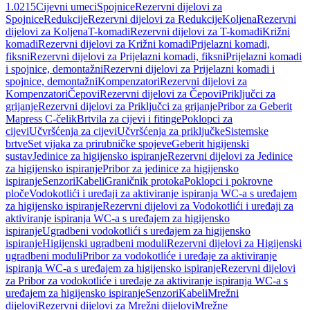
1.0215
Cijevni umeci
Spojnice
Rezervni dijelovi za
Spojnice
Redukcije
Rezervni dijelovi za Redukcije
Koljena
Rezervni
dijelovi za Koljena
T-komadi
Rezervni dijelovi za T-komadi
Križni
komadi
Rezervni dijelovi za Križni komadi
Prijelazni komadi,
fiksni
Rezervni dijelovi za Prijelazni komadi, fiksni
Prijelazni komadi
i spojnice, demontažni
Rezervni dijelovi za Prijelazni komadi i
spojnice, demontažni
Kompenzatori
Rezervni dijelovi za
Kompenzatori
Čepovi
Rezervni dijelovi za Čepovi
Priključci za
grijanje
Rezervni dijelovi za Priključci za grijanje
Pribor za Geberit
Mapress C-čelik
Brtvila za cijevi i fitinge
Poklopci za
cijevi
Učvršćenja za cijevi
Učvršćenja za priključke
Sistemske
brtve
Set vijaka za prirubničke spojeve
Geberit higijenski
sustav
Jedinice za higijensko ispiranje
Rezervni dijelovi za Jedinice
za higijensko ispiranje
Pribor za jedinice za higijensko
ispiranje
Senzori
Kabeli
Graničnik protoka
Poklopci i pokrovne
ploče
Vodokotlići i uređaji za aktiviranje ispiranja WC-a s uređajem
za higijensko ispiranje
Rezervni dijelovi za Vodokotlići i uređaji za
aktiviranje ispiranja WC-a s uređajem za higijensko
ispiranje
Ugradbeni vodokotlići s uređajem za higijensko
ispiranje
Higijenski ugradbeni moduli
Rezervni dijelovi za Higijenski
ugradbeni moduli
Pribor za vodokotliće i uređaje za aktiviranje
ispiranja WC-a s uređajem za higijensko ispiranje
Rezervni dijelovi
za Pribor za vodokotliće i uređaje za aktiviranje ispiranja WC-a s
uređajem za higijensko ispiranje
Senzori
Kabeli
Mrežni
dijelovi
Rezervni dijelovi za Mrežni dijelovi
Mrežne