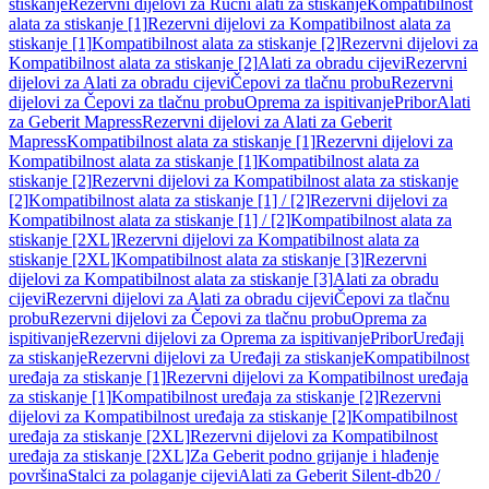
stiskanje
Rezervni dijelovi za Ručni alati za stiskanje
Kompatibilnost
alata za stiskanje [1]
Rezervni dijelovi za Kompatibilnost alata za
stiskanje [1]
Kompatibilnost alata za stiskanje [2]
Rezervni dijelovi za
Kompatibilnost alata za stiskanje [2]
Alati za obradu cijevi
Rezervni
dijelovi za Alati za obradu cijevi
Čepovi za tlačnu probu
Rezervni
dijelovi za Čepovi za tlačnu probu
Oprema za ispitivanje
Pribor
Alati
za Geberit Mapress
Rezervni dijelovi za Alati za Geberit
Mapress
Kompatibilnost alata za stiskanje [1]
Rezervni dijelovi za
Kompatibilnost alata za stiskanje [1]
Kompatibilnost alata za
stiskanje [2]
Rezervni dijelovi za Kompatibilnost alata za stiskanje
[2]
Kompatibilnost alata za stiskanje [1] / [2]
Rezervni dijelovi za
Kompatibilnost alata za stiskanje [1] / [2]
Kompatibilnost alata za
stiskanje [2XL]
Rezervni dijelovi za Kompatibilnost alata za
stiskanje [2XL]
Kompatibilnost alata za stiskanje [3]
Rezervni
dijelovi za Kompatibilnost alata za stiskanje [3]
Alati za obradu
cijevi
Rezervni dijelovi za Alati za obradu cijevi
Čepovi za tlačnu
probu
Rezervni dijelovi za Čepovi za tlačnu probu
Oprema za
ispitivanje
Rezervni dijelovi za Oprema za ispitivanje
Pribor
Uređaji
za stiskanje
Rezervni dijelovi za Uređaji za stiskanje
Kompatibilnost
uređaja za stiskanje [1]
Rezervni dijelovi za Kompatibilnost uređaja
za stiskanje [1]
Kompatibilnost uređaja za stiskanje [2]
Rezervni
dijelovi za Kompatibilnost uređaja za stiskanje [2]
Kompatibilnost
uređaja za stiskanje [2XL]
Rezervni dijelovi za Kompatibilnost
uređaja za stiskanje [2XL]
Za Geberit podno grijanje i hlađenje
površina
Stalci za polaganje cijevi
Alati za Geberit Silent-db20 /