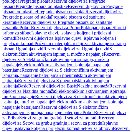
poklopca
Pregrade pisoara
Rezervni dijelovi za Pregrade
pisoara
Pregrade pisoara od plastike
Rezervni dijelovi za Pregrade
pisoara od plastike
Pregrade pisoara od stakla
Rezervni dijelovi za
Pregrade pisoara od stakla
Pregrade pisoara od sanitarne
keramike
Rezervni dijelovi za Pregrade pisoara od sanitarne
keramike
Pribor
Rezervni dijelovi za Pribor
Poklopac pisoara
Sifoni i
pribor za sifone
Isplavne cijevi, isplavna koljena i prijelazni
komadi
Rezervni dijelovi za Isplavne cijevi, isplavna koljena i
prijelazni komadi
Pričvrsni materijali
Uređaji za aktiviranje ispiranja
pisoara
Ugradnja u zid
Rezervni dijelovi za Ugradnja u zid
S
elektroničkim aktiviranjem ispiranja, mrežno napajanje
Rezervni
dijelovi za S elektroničkim aktiviranjem ispiranja, mrežno
napajanje
S elektroničkim aktiviranjem ispiranja, napajanje
baterijama
Rezervni dijelovi za S elektroničkim aktiviranjem
ispiranja, napajanje baterijama
S pneumatskim aktiviranjem
ispiranja
Rezervni dijelovi za S pneumatskim aktiviranjem
ispiranja
Basic
Rezervni dijelovi za Basic
Nazidna montaža
Rezervni
dijelovi za Nazidna montaža
S elektroničkim aktiviranjem ispiranja,
mrežno napajanje
Rezervni dijelovi za S elektroničkim aktiviranjem
ispiranja, mrežno napajanje
S elektroničkim aktiviranjem ispiranja,
napajanje baterijama
Rezervni dijelovi za S elektroničkim
aktiviranjem ispiranja, napajanje baterijama
Pribor
Rezervni dijelovi
za Pribor
Setovi za grubu gradnju i setovi za preradu
Rezervni
dijelovi za Setovi za grubu gradnju i setovi za preradu
Isplavne
cijevi, isplavna koljena i prijelazni komadi
Setovi za obnovu
Rezervni