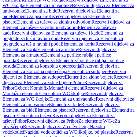
WC školjke
Elementi za umivaonike
Rezervni dijelovi za Elementi za
umivaonike
Elementi za bide
Rezervni dijelovi za Elementi za
bide
Elementi za pisoare
Rezervni dijelovi za Elementi za
pisoare
Elementi za tuševe sa zidnim odvodom
Rezervni dijelovi za
Elementi za tuševe sa zidnim odvodom
Elementi za tuševe i
kade
Rezervni dijelovi za Elementi za tuševe i kade
Elementi za
pregrade za tuš u ravnini poda
Rezervni dijelovi za Elementi za
pregrade za tuš u ravnini poda
Elementi za korita
Rezervni dijelovi za
Elementi za korita
Elementi za armature
Rezervni dijelovi za
Elementi za armature
Elementi za perilice rublja i perilice
posuđa
Rezervni dijelovi za Elementi za perilice rublja i perilice
posuđa
Elementi za konzolna opterećenja
Rezervni dijelovi za
Elementi za konzolna opterećenja
Elementi za sudopere
Rezervni
dijelovi za Elementi za sudopere
Elementi za zidne bojlere
Rezervni
dijelovi za Elementi za zidne bojlere
Pribor
Rezervni dijelovi za
Pribor
Geberit Kombifix
Montažni elementi
Rezervni dijelovi za
Montažni elementi
Elementi za WC školjke
Rezervni dijelovi za
Elementi za WC školjke
Elementi za umivaonike
Rezervni dijelovi za
Elementi za umivaonike
Elementi za bide
Rezervni dijelovi za
Elementi za bide
Elementi za pisoare
Rezervni dijelovi za Elementi za
pisoare
Elementi za tuševe
Rezervni dijelovi za Elementi za
tuševe
Pribor
Rezervni dijelovi za Pribor
Za elemente WC-a
Za
učvršćenja
Rezervni dijelovi za Za učvršćenja
Nazidni
vodokotlići
Nazidni vodokotlići za WC školjke, od plastike
Rezervni