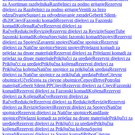
za Asortiman razdjelnika
Razdjelnici za podno grijanje
Rezervni
dijelovi za Razdjelnici za podno grijanje
Ventili za brzo
odzračivanje
Sustavi za odvodnjavanje zgrade
Geberit Silent-
db20
Cijevi
Fazonski komadi
Rezervni dijelovi za Fazonski
komadi
Koljena
Račve
Rezervni dijelovi za
Račve
Redukcije
Revizije
Rezervni dijelovi za Revizije
SuperTube
fazonski komadi
Koljena
Specijalni fazonski komadi
Spojevi
Rezervni
dijelovi za Spojevi
Zavareni spojevi
Natične spojnice
Rezervni
dijelovi za Natične spojnice
Stezni spojevi
Prijelazni komadi za
prijelaz na druge materijale
Rezervni dijelovi za Prijelazni komadi za
prijelaz na druge materijale
Priključci za uređaje
Rezervni dijelovi za
Priključci za uređaje
Priključna koljena
Rezervni dijelovi za
Priključna koljena
Natične spojnice za priključak uređaja
Rezervni
dijelovi za Natične spojnice za priključak uređaja
Pribor
Cijevne
obujmice
Učvršćenja za cijevne obujmice
Čepovi
Brtve
Potrošni
materijal
Geberit Silent-PP
Cijevi
Rezervni dijelovi za Cijevi
Fazonski
komadi
Rezervni dijelovi za Fazonski komadi
Koljena
Rezervni
dijelovi za Koljena
Račve
Rezervni dijelovi za
Račve
Redukcije
Rezervni dijelovi za Redukcije
Revizije
Rezervni
dijelovi za Revizije
Spojevi
Rezervni dijelovi za Spojevi
Natične
spojnice
Rezervni dijelovi za Natične spojnice
Kandžaste
spojnice
Prijelazni komadi za prijelaz na druge materijale
Priključci za
uređaje
Rezervni dijelovi za Priključci za uređaje
Priključna
koljena
Rezervni dijelovi za Priključna koljena
Spojni
komadi
Rezervni dijelovi za Spojni komadi
Pribor
Cijevne