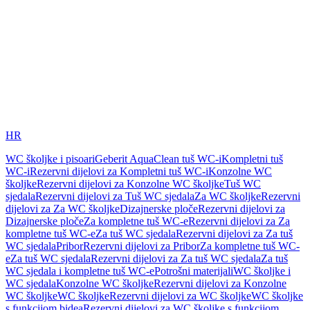
HR
WC školjke i pisoari
Geberit AquaClean tuš WC-i
Kompletni tuš
WC-i
Rezervni dijelovi za Kompletni tuš WC-i
Konzolne WC
školjke
Rezervni dijelovi za Konzolne WC školjke
Tuš WC
sjedala
Rezervni dijelovi za Tuš WC sjedala
Za WC školjke
Rezervni
dijelovi za Za WC školjke
Dizajnerske ploče
Rezervni dijelovi za
Dizajnerske ploče
Za kompletne tuš WC-e
Rezervni dijelovi za Za
kompletne tuš WC-e
Za tuš WC sjedala
Rezervni dijelovi za Za tuš
WC sjedala
Pribor
Rezervni dijelovi za Pribor
Za kompletne tuš WC-
e
Za tuš WC sjedala
Rezervni dijelovi za Za tuš WC sjedala
Za tuš
WC sjedala i kompletne tuš WC-e
Potrošni materijali
WC školjke i
WC sjedala
Konzolne WC školjke
Rezervni dijelovi za Konzolne
WC školjke
WC školjke
Rezervni dijelovi za WC školjke
WC školjke
s funkcijom bidea
Rezervni dijelovi za WC školjke s funkcijom