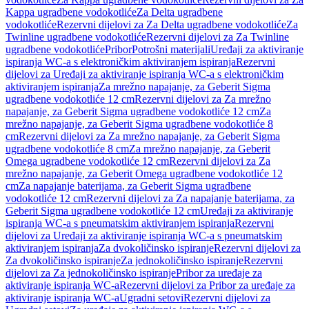
Kappa ugradbene vodokotliće
Za Delta ugradbene
vodokotliće
Rezervni dijelovi za Za Delta ugradbene vodokotliće
Za
Twinline ugradbene vodokotliće
Rezervni dijelovi za Za Twinline
ugradbene vodokotliće
Pribor
Potrošni materijali
Uređaji za aktiviranje
ispiranja WC-a s elektroničkim aktiviranjem ispiranja
Rezervni
dijelovi za Uređaji za aktiviranje ispiranja WC-a s elektroničkim
aktiviranjem ispiranja
Za mrežno napajanje, za Geberit Sigma
ugradbene vodokotliće 12 cm
Rezervni dijelovi za Za mrežno
napajanje, za Geberit Sigma ugradbene vodokotliće 12 cm
Za
mrežno napajanje, za Geberit Sigma ugradbene vodokotliće 8
cm
Rezervni dijelovi za Za mrežno napajanje, za Geberit Sigma
ugradbene vodokotliće 8 cm
Za mrežno napajanje, za Geberit
Omega ugradbene vodokotliće 12 cm
Rezervni dijelovi za Za
mrežno napajanje, za Geberit Omega ugradbene vodokotliće 12
cm
Za napajanje baterijama, za Geberit Sigma ugradbene
vodokotliće 12 cm
Rezervni dijelovi za Za napajanje baterijama, za
Geberit Sigma ugradbene vodokotliće 12 cm
Uređaji za aktiviranje
ispiranja WC-a s pneumatskim aktiviranjem ispiranja
Rezervni
dijelovi za Uređaji za aktiviranje ispiranja WC-a s pneumatskim
aktiviranjem ispiranja
Za dvokoličinsko ispiranje
Rezervni dijelovi za
Za dvokoličinsko ispiranje
Za jednokoličinsko ispiranje
Rezervni
dijelovi za Za jednokoličinsko ispiranje
Pribor za uređaje za
aktiviranje ispiranja WC-a
Rezervni dijelovi za Pribor za uređaje za
aktiviranje ispiranja WC-a
Ugradni setovi
Rezervni dijelovi za