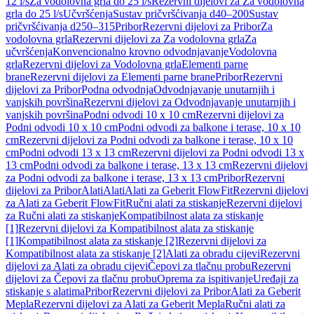
12 l/s
Za vodolovna grla do 25 l/s
Rezervni dijelovi za Za vodolovna
grla do 25 l/s
Učvršćenja
Sustav pričvršćivanja d40–200
Sustav
pričvršćivanja d250–315
Pribor
Rezervni dijelovi za Pribor
Za
vodolovna grla
Rezervni dijelovi za Za vodolovna grla
Za
učvršćenja
Konvencionalno krovno odvodnjavanje
Vodolovna
grla
Rezervni dijelovi za Vodolovna grla
Elementi parne
brane
Rezervni dijelovi za Elementi parne brane
Pribor
Rezervni
dijelovi za Pribor
Podna odvodnja
Odvodnjavanje unutarnjih i
vanjskih površina
Rezervni dijelovi za Odvodnjavanje unutarnjih i
vanjskih površina
Podni odvodi 10 x 10 cm
Rezervni dijelovi za
Podni odvodi 10 x 10 cm
Podni odvodi za balkone i terase, 10 x 10
cm
Rezervni dijelovi za Podni odvodi za balkone i terase, 10 x 10
cm
Podni odvodi 13 x 13 cm
Rezervni dijelovi za Podni odvodi 13 x
13 cm
Podni odvodi za balkone i terase, 13 x 13 cm
Rezervni dijelovi
za Podni odvodi za balkone i terase, 13 x 13 cm
Pribor
Rezervni
dijelovi za Pribor
Alati
Alati
Alati za Geberit FlowFit
Rezervni dijelovi
za Alati za Geberit FlowFit
Ručni alati za stiskanje
Rezervni dijelovi
za Ručni alati za stiskanje
Kompatibilnost alata za stiskanje
[1]
Rezervni dijelovi za Kompatibilnost alata za stiskanje
[1]
Kompatibilnost alata za stiskanje [2]
Rezervni dijelovi za
Kompatibilnost alata za stiskanje [2]
Alati za obradu cijevi
Rezervni
dijelovi za Alati za obradu cijevi
Čepovi za tlačnu probu
Rezervni
dijelovi za Čepovi za tlačnu probu
Oprema za ispitivanje
Uređaji za
stiskanje s alatima
Pribor
Rezervni dijelovi za Pribor
Alati za Geberit
Mepla
Rezervni dijelovi za Alati za Geberit Mepla
Ručni alati za