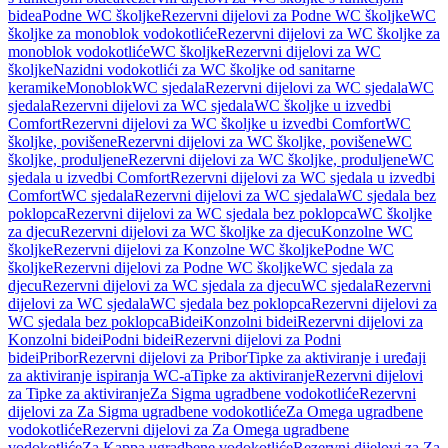
bidea
Podne WC školjke
Rezervni dijelovi za Podne WC školjke
WC
školjke za monoblok vodokotliće
Rezervni dijelovi za WC školjke za
monoblok vodokotliće
WC školjke
Rezervni dijelovi za WC
školjke
Nazidni vodokotlići za WC školjke od sanitarne
keramike
Monoblok
WC sjedala
Rezervni dijelovi za WC sjedala
WC
sjedala
Rezervni dijelovi za WC sjedala
WC školjke u izvedbi
Comfort
Rezervni dijelovi za WC školjke u izvedbi Comfort
WC
školjke, povišene
Rezervni dijelovi za WC školjke, povišene
WC
školjke, produljene
Rezervni dijelovi za WC školjke, produljene
WC
sjedala u izvedbi Comfort
Rezervni dijelovi za WC sjedala u izvedbi
Comfort
WC sjedala
Rezervni dijelovi za WC sjedala
WC sjedala bez
poklopca
Rezervni dijelovi za WC sjedala bez poklopca
WC školjke
za djecu
Rezervni dijelovi za WC školjke za djecu
Konzolne WC
školjke
Rezervni dijelovi za Konzolne WC školjke
Podne WC
školjke
Rezervni dijelovi za Podne WC školjke
WC sjedala za
djecu
Rezervni dijelovi za WC sjedala za djecu
WC sjedala
Rezervni
dijelovi za WC sjedala
WC sjedala bez poklopca
Rezervni dijelovi za
WC sjedala bez poklopca
Bidei
Konzolni bidei
Rezervni dijelovi za
Konzolni bidei
Podni bidei
Rezervni dijelovi za Podni
bidei
Pribor
Rezervni dijelovi za Pribor
Tipke za aktiviranje i uređaji
za aktiviranje ispiranja WC-a
Tipke za aktiviranje
Rezervni dijelovi
za Tipke za aktiviranje
Za Sigma ugradbene vodokotliće
Rezervni
dijelovi za Za Sigma ugradbene vodokotliće
Za Omega ugradbene
vodokotliće
Rezervni dijelovi za Za Omega ugradbene
vodokotliće
Za Kappa ugradbene vodokotliće
Rezervni dijelovi za Za