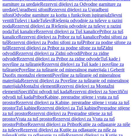
garniture za uređaje
Rezervni dijelovi za Odvodne garniture za
uređaje
Ugradbeni sifoni
Rezervni dijelovi za Ugradbeni
sifoni
Odvodne garniture za korita s funkcijom ispiranja
Izljevni
ventili
Tuševi i kade
Tuševi
Rješenja odvodnje za tuševe u razini
poda
Rezervni dijelovi za Rješenja odvodnje za tuševe u razini
poda
Tuš kanalice
Rezervni dijelovi za Tuš kanalice
Pribor za tuš
kanalice
Rezervni dijelovi za Pribor za tuš kanalice
Podni sifoni za
tuš
Rezervni dijelovi za Podni sifoni za tuš
Pribor za podne sifone za
tuš
Rezervni dijelovi za Pribor za podne sifone za tuš
Zidni
odvodi
Rezervni dijelovi za Zidni odvodi
Pribor za zidne
odvode
Rezervni dijelovi za Pribor za zidne odvode
Tuš kade i
površine za tuširanje
Rezervni dijelovi za Tuš kade i površine za
tuširanje
Površine za tuširanje od mineralnog materijala i Geberit
Duofix montažni elementi
Površine za tuširanje od mineralnog
materijala
Rezervni dijelovi za Površine za tuširanje od mineralnog
materijala
Montažni elementi
Rezervni dijelovi za Montažni
elementi
Specifični odvodi tuš kada
Rezervni dijelovi za Specifični
odvodi tuš kada
Pribor
Kabine, pregradne stijene i vrata za tuš
prostor
Rezervni dijelovi za Kabine, pregradne stijene i vrata za tuš
prostor
Tuš kabine
Rezervni dijelovi za Tuš kabine
Pregradne stijene
za tuš prostor
Rezervni dijelovi za Pregradne stijene za tuš
prostor
Vrata za tuš prostor
Rezervni dijelovi za Vrata za tuš
prostor
Pribor
Rezervni dijelovi za Pribor
Kutije za odlaganje za niše
za tuševe
Rezervni dijelovi za Kutije za odlaganje za niše za
tuševe
Kutije za odlaganje za niše
Rezervni dijelovi za Kutije za