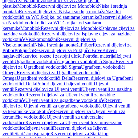
dijelovi za Nazidni vodokotlići za WC školjke, od
plastike
Monoblok
Rezervni dijelovi za Monoblok
Niska i srednja
montaža
Rezervni dijelovi za Niska i srednja montaža
Nazidni
vodokotlići za WC školjke, od sanitarne keramike
Rezervni dijelovi
za Nazidni vodokotlići za WC školjke, od sanitarne
keramike
Monoblok
Rezervni dijelovi za Monoblok
Isplavne cijevi za
nazidne vodokotliće
Rezervni dijelovi za Isplavne cijevi za nazidne
vodokotliće
Visokomontažni
Rezervni dijelovi za
Visokomontažni
Niska i srednja montaža
Pribor
Rezervni dijelovi za
Pribor
Priključci
Rezervni dijelovi za Priključci
Brtve
Brtveni
naglavci
Nazuvice, rozete i zastojni ulošci
Potrošni materijal
Izljevni
ventili
Ugradbeni vodokotlići
Ugradbeni vodokotlići Sigma
Rezervni
dijelovi za Ugradbeni vodokotlići Sigma
Ugradbeni vodokotlići
Omega
Rezervni dijelovi za Ugradbeni vodokotlići
Omega
Ugradbeni vodokotlići Delta
Rezervni dijelovi za Ugradbeni
vodokotlići Delta
Pribor
Uljevni i izljevni ventili
Uljevni
ventili
Rezervni dijelovi za Uljevni ventili
Uljevni ventili za nazidne
vodokotliće
Rezervni dijelovi za Uljevni ventili za nazidne
vodokotliće
Uljevni ventili za ugradbene vodokotliće
Rezervni
dijelovi za Uljevni ventili za ugradbene vodokotliće
Uljevni ventili
za keramičke vodokotliće
Rezervni dijelovi za Uljevni ventili za
keramičke vodokotliće
Uljevni ventili za univerzalne
vodokotlice
Rezervni dijelovi za Uljevni ventili za univerzalne
vodokotlice
Izljevni ventili
Rezervni dijelovi za Izljevni
ventili
Start/stop ispiranje
Rezervni dijelovi za Start/stop