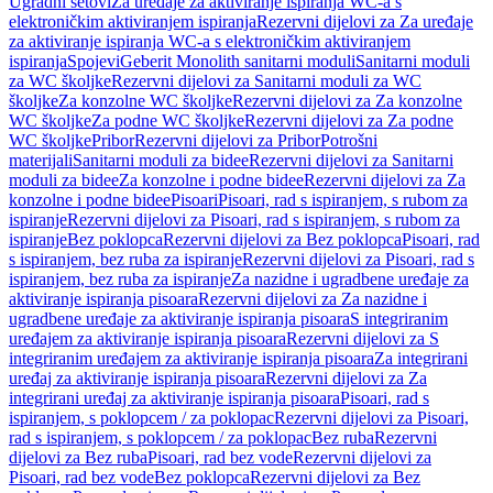
Ugradni setovi
Za uređaje za aktiviranje ispiranja WC-a s
elektroničkim aktiviranjem ispiranja
Rezervni dijelovi za Za uređaje
za aktiviranje ispiranja WC-a s elektroničkim aktiviranjem
ispiranja
Spojevi
Geberit Monolith sanitarni moduli
Sanitarni moduli
za WC školjke
Rezervni dijelovi za Sanitarni moduli za WC
školjke
Za konzolne WC školjke
Rezervni dijelovi za Za konzolne
WC školjke
Za podne WC školjke
Rezervni dijelovi za Za podne
WC školjke
Pribor
Rezervni dijelovi za Pribor
Potrošni
materijali
Sanitarni moduli za bidee
Rezervni dijelovi za Sanitarni
moduli za bidee
Za konzolne i podne bidee
Rezervni dijelovi za Za
konzolne i podne bidee
Pisoari
Pisoari, rad s ispiranjem, s rubom za
ispiranje
Rezervni dijelovi za Pisoari, rad s ispiranjem, s rubom za
ispiranje
Bez poklopca
Rezervni dijelovi za Bez poklopca
Pisoari, rad
s ispiranjem, bez ruba za ispiranje
Rezervni dijelovi za Pisoari, rad s
ispiranjem, bez ruba za ispiranje
Za nazidne i ugradbene uređaje za
aktiviranje ispiranja pisoara
Rezervni dijelovi za Za nazidne i
ugradbene uređaje za aktiviranje ispiranja pisoara
S integriranim
uređajem za aktiviranje ispiranja pisoara
Rezervni dijelovi za S
integriranim uređajem za aktiviranje ispiranja pisoara
Za integrirani
uređaj za aktiviranje ispiranja pisoara
Rezervni dijelovi za Za
integrirani uređaj za aktiviranje ispiranja pisoara
Pisoari, rad s
ispiranjem, s poklopcem / za poklopac
Rezervni dijelovi za Pisoari,
rad s ispiranjem, s poklopcem / za poklopac
Bez ruba
Rezervni
dijelovi za Bez ruba
Pisoari, rad bez vode
Rezervni dijelovi za
Pisoari, rad bez vode
Bez poklopca
Rezervni dijelovi za Bez