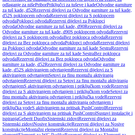
odlaganje za niše
Pribor
Priključci za tuševe i kade
Odvodne garniture
za tuš kade, d52
Rezervni dijelovi za Odvodne garniture za tuš kade,
d52
S poklopcem odvoda
Rezervni dijelovi za S poklopcem
odvoda
Poklopci odvoda
Rezervni dijelovi za Poklopci
odvoda
Odvodne garniture za tuš kade, d90
Rezervni dijelovi za
Odvodne garniture za tuš kade, d90
S poklopcem odvoda
Rezervni
dijelovi za S poklopcem odvoda
Bez poklopca odvoda
Rezervni
dijelovi za Bez poklopca odvoda
Poklopci odvoda
Rezervni dijelovi
za Poklopci odvoda
Odvodne garniture za tuš kade Sestra
Rezervni
dijelovi za Odvodne garniture za tuš kade Sestra
Bez poklopca
odvoda
Rezervni dijelovi za Bez poklopca odvoda
Odvodne
garniture za kade, d52
Rezervni dijelovi za Odvodne garniture za
kade, d52
S aktiviranjem odvrtanjem
Rezervni dijelovi za S
aktiviranjem odvrtanjem
Setovi za finu montažu aktiviranja
odvrtanjem
Rezervni dijelovi za Setovi za finu montažu aktiviranja
odvrtanjem
S aktiviranjem odvrtanjem i priključkom vode
Rezervni
dijelovi za S aktiviranjem odvrtanjem i priključkom vode
Setovi za
finu montažu aktiviranja odvrtanjem i priključka vode
Rezervni
dijelovi za Setovi za finu montažu aktiviranja odvrtanjem i
priključka vode
S aktiviranjem na pritisak PushControl
Rezervni
dijelovi za S aktiviranjem na pritisak PushControl
Sustavi instalacije i
ispiranja
Geberit Duofix
Sistemski zidovi
Rezervni dijelovi za
Sistemski zidovi
Nosive konstrukcije
Rezervni dijelovi za Nosive
konstrukcije
Montažni elementi
Rezervni dijelovi za Montažni
elementi
Elementi za WC školjke
Rezervni dijelovi za Elementi za