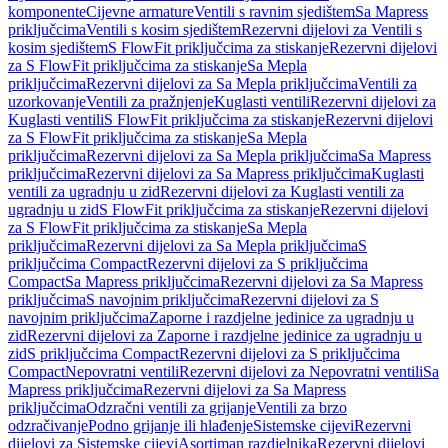
komponente
Cijevne armature
Ventili s ravnim sjedištem
Sa Mapress
priključcima
Ventili s kosim sjedištem
Rezervni dijelovi za Ventili s
kosim sjedištem
S FlowFit priključcima za stiskanje
Rezervni dijelovi
za S FlowFit priključcima za stiskanje
Sa Mepla
priključcima
Rezervni dijelovi za Sa Mepla priključcima
Ventili za
uzorkovanje
Ventili za pražnjenje
Kuglasti ventili
Rezervni dijelovi za
Kuglasti ventili
S FlowFit priključcima za stiskanje
Rezervni dijelovi
za S FlowFit priključcima za stiskanje
Sa Mepla
priključcima
Rezervni dijelovi za Sa Mepla priključcima
Sa Mapress
priključcima
Rezervni dijelovi za Sa Mapress priključcima
Kuglasti
ventili za ugradnju u zid
Rezervni dijelovi za Kuglasti ventili za
ugradnju u zid
S FlowFit priključcima za stiskanje
Rezervni dijelovi
za S FlowFit priključcima za stiskanje
Sa Mepla
priključcima
Rezervni dijelovi za Sa Mepla priključcima
S
priključcima Compact
Rezervni dijelovi za S priključcima
Compact
Sa Mapress priključcima
Rezervni dijelovi za Sa Mapress
priključcima
S navojnim priključcima
Rezervni dijelovi za S
navojnim priključcima
Zaporne i razdjelne jedinice za ugradnju u
zid
Rezervni dijelovi za Zaporne i razdjelne jedinice za ugradnju u
zid
S priključcima Compact
Rezervni dijelovi za S priključcima
Compact
Nepovratni ventili
Rezervni dijelovi za Nepovratni ventili
Sa
Mapress priključcima
Rezervni dijelovi za Sa Mapress
priključcima
Odzračni ventili za grijanje
Ventili za brzo
odzračivanje
Podno grijanje ili hlađenje
Sistemske cijevi
Rezervni
dijelovi za Sistemske cijevi
Asortiman razdjelnika
Rezervni dijelovi