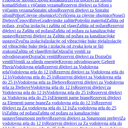
komadi
Sifoni s vijčanim vezama
Rezervni dijelovi za Sifoni s
vijčanim vezama
Spiralni sifoni
Rezervni dijelovi za Spiralni
sifoni
Pribor
Cijevne obujmice
Učvršćenja za cijevne obujmice
Noseći
žljebovi
Čepovi
Brtve
Građevinske zaštite
Potrošni materijal
Zaštita od
požara, zvučna izolacija i zaštita od vlage
Zaštita od požara
Rezervni
dijelovi za Zaštita od požara
Zaštita od požara za kanalizacijske
sustave
Rezervni dijelovi za Zaštita od požara za kanalizacijske
sustave
Zvučna izolacija
Izolacije od vibracijske buke tijela
Izolacije
od vibracijske buke tijela i izolacija od zvuka koja se širi
zrakom
Zaštita od vlage
Brtvila
Odzračni ventili za
odvodnjavanje
Dozračni ventili
Rezervni dijelovi za Dozračni
ventili
Ventili za uštedu energije
Krovno odvodnjavanje Geberit
Pluvia
Vodolovna grla
Rezervni dijelovi za Vodolovna
grla
Vodolovna grla do 12 l/s
Rezervni dijelovi za Vodolovna grla do
12 l/s
Vodolovna grla do 25 l/s
Rezervni dijelovi za Vodolovna grla
do 25 l/s
Vodolovna grla za žljebove
Rezervni dijelovi za Vodolovna
grla za žljebove
Vodolovna grla do 12 l/s
Rezervni dijelovi za
Vodolovna grla do 12 l/s
Vodolovna grla do 25 l/s
Rezervni dijelovi
za Vodolovna grla do 25 l/s
Elementi parne brane
Rezervni dijelovi
za Elementi parne brane
Za vodolovna grla do 12 l/s
Rezervni
dijelovi za Za vodolovna grla do 12 l/s
Za vodolovna grla do 25
l/s
Zaštita od požara
Zaštita od požara za kanalizacijske
sustave
Sigurnosni preljevi
Rezervni dijelovi za Sigurnosni preljevi
Za
vodolovna grla do 12 l/s
Rezervni dijelovi za Za vodolovna grla do