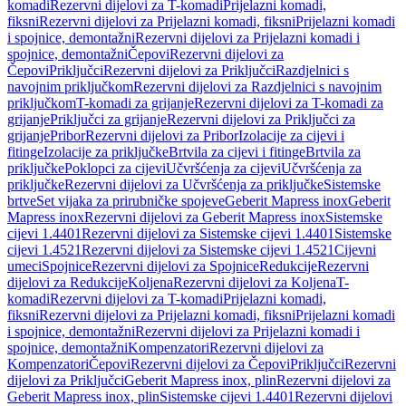
komadi
Rezervni dijelovi za T-komadi
Prijelazni komadi,
fiksni
Rezervni dijelovi za Prijelazni komadi, fiksni
Prijelazni komadi
i spojnice, demontažni
Rezervni dijelovi za Prijelazni komadi i
spojnice, demontažni
Čepovi
Rezervni dijelovi za
Čepovi
Priključci
Rezervni dijelovi za Priključci
Razdjelnici s
navojnim priključkom
Rezervni dijelovi za Razdjelnici s navojnim
priključkom
T-komadi za grijanje
Rezervni dijelovi za T-komadi za
grijanje
Priključci za grijanje
Rezervni dijelovi za Priključci za
grijanje
Pribor
Rezervni dijelovi za Pribor
Izolacije za cijevi i
fitinge
Izolacije za priključke
Brtvila za cijevi i fitinge
Brtvila za
priključke
Poklopci za cijevi
Učvršćenja za cijevi
Učvršćenja za
priključke
Rezervni dijelovi za Učvršćenja za priključke
Sistemske
brtve
Set vijaka za prirubničke spojeve
Geberit Mapress inox
Geberit
Mapress inox
Rezervni dijelovi za Geberit Mapress inox
Sistemske
cijevi 1.4401
Rezervni dijelovi za Sistemske cijevi 1.4401
Sistemske
cijevi 1.4521
Rezervni dijelovi za Sistemske cijevi 1.4521
Cijevni
umeci
Spojnice
Rezervni dijelovi za Spojnice
Redukcije
Rezervni
dijelovi za Redukcije
Koljena
Rezervni dijelovi za Koljena
T-
komadi
Rezervni dijelovi za T-komadi
Prijelazni komadi,
fiksni
Rezervni dijelovi za Prijelazni komadi, fiksni
Prijelazni komadi
i spojnice, demontažni
Rezervni dijelovi za Prijelazni komadi i
spojnice, demontažni
Kompenzatori
Rezervni dijelovi za
Kompenzatori
Čepovi
Rezervni dijelovi za Čepovi
Priključci
Rezervni
dijelovi za Priključci
Geberit Mapress inox, plin
Rezervni dijelovi za
Geberit Mapress inox, plin
Sistemske cijevi 1.4401
Rezervni dijelovi