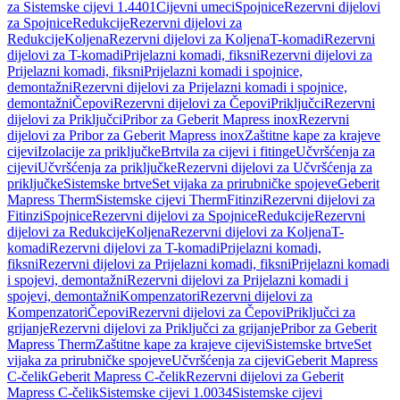
za Sistemske cijevi 1.4401
Cijevni umeci
Spojnice
Rezervni dijelovi
za Spojnice
Redukcije
Rezervni dijelovi za
Redukcije
Koljena
Rezervni dijelovi za Koljena
T-komadi
Rezervni
dijelovi za T-komadi
Prijelazni komadi, fiksni
Rezervni dijelovi za
Prijelazni komadi, fiksni
Prijelazni komadi i spojnice,
demontažni
Rezervni dijelovi za Prijelazni komadi i spojnice,
demontažni
Čepovi
Rezervni dijelovi za Čepovi
Priključci
Rezervni
dijelovi za Priključci
Pribor za Geberit Mapress inox
Rezervni
dijelovi za Pribor za Geberit Mapress inox
Zaštitne kape za krajeve
cijevi
Izolacije za priključke
Brtvila za cijevi i fitinge
Učvršćenja za
cijevi
Učvršćenja za priključke
Rezervni dijelovi za Učvršćenja za
priključke
Sistemske brtve
Set vijaka za prirubničke spojeve
Geberit
Mapress Therm
Sistemske cijevi Therm
Fitinzi
Rezervni dijelovi za
Fitinzi
Spojnice
Rezervni dijelovi za Spojnice
Redukcije
Rezervni
dijelovi za Redukcije
Koljena
Rezervni dijelovi za Koljena
T-
komadi
Rezervni dijelovi za T-komadi
Prijelazni komadi,
fiksni
Rezervni dijelovi za Prijelazni komadi, fiksni
Prijelazni komadi
i spojevi, demontažni
Rezervni dijelovi za Prijelazni komadi i
spojevi, demontažni
Kompenzatori
Rezervni dijelovi za
Kompenzatori
Čepovi
Rezervni dijelovi za Čepovi
Priključci za
grijanje
Rezervni dijelovi za Priključci za grijanje
Pribor za Geberit
Mapress Therm
Zaštitne kape za krajeve cijevi
Sistemske brtve
Set
vijaka za prirubničke spojeve
Učvršćenja za cijevi
Geberit Mapress
C-čelik
Geberit Mapress C-čelik
Rezervni dijelovi za Geberit
Mapress C-čelik
Sistemske cijevi 1.0034
Sistemske cijevi