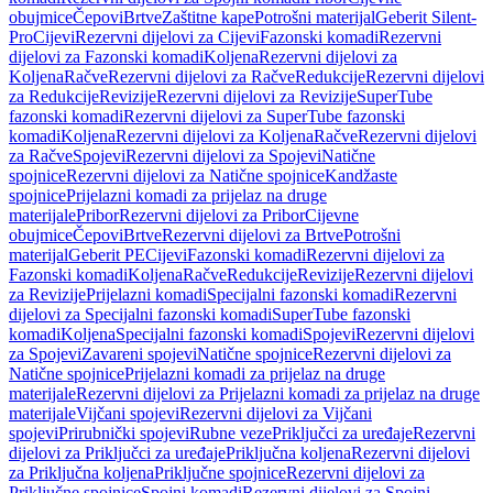
obujmice
Čepovi
Brtve
Zaštitne kape
Potrošni materijal
Geberit Silent-
Pro
Cijevi
Rezervni dijelovi za Cijevi
Fazonski komadi
Rezervni
dijelovi za Fazonski komadi
Koljena
Rezervni dijelovi za
Koljena
Račve
Rezervni dijelovi za Račve
Redukcije
Rezervni dijelovi
za Redukcije
Revizije
Rezervni dijelovi za Revizije
SuperTube
fazonski komadi
Rezervni dijelovi za SuperTube fazonski
komadi
Koljena
Rezervni dijelovi za Koljena
Račve
Rezervni dijelovi
za Račve
Spojevi
Rezervni dijelovi za Spojevi
Natične
spojnice
Rezervni dijelovi za Natične spojnice
Kandžaste
spojnice
Prijelazni komadi za prijelaz na druge
materijale
Pribor
Rezervni dijelovi za Pribor
Cijevne
obujmice
Čepovi
Brtve
Rezervni dijelovi za Brtve
Potrošni
materijal
Geberit PE
Cijevi
Fazonski komadi
Rezervni dijelovi za
Fazonski komadi
Koljena
Račve
Redukcije
Revizije
Rezervni dijelovi
za Revizije
Prijelazni komadi
Specijalni fazonski komadi
Rezervni
dijelovi za Specijalni fazonski komadi
SuperTube fazonski
komadi
Koljena
Specijalni fazonski komadi
Spojevi
Rezervni dijelovi
za Spojevi
Zavareni spojevi
Natične spojnice
Rezervni dijelovi za
Natične spojnice
Prijelazni komadi za prijelaz na druge
materijale
Rezervni dijelovi za Prijelazni komadi za prijelaz na druge
materijale
Vijčani spojevi
Rezervni dijelovi za Vijčani
spojevi
Prirubnički spojevi
Rubne veze
Priključci za uređaje
Rezervni
dijelovi za Priključci za uređaje
Priključna koljena
Rezervni dijelovi
za Priključna koljena
Priključne spojnice
Rezervni dijelovi za
Priključne spojnice
Spojni komadi
Rezervni dijelovi za Spojni