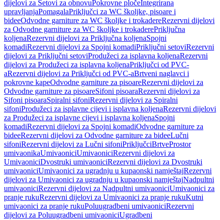
dijelovi za Setovi za obnovu
Pokrovne ploče
Integrirana
upravljanja
Pomagala
Priključci za WC školjke, pisoare i
bidee
Odvodne garniture za WC školjke i trokadere
Rezervni dijelovi
za Odvodne garniture za WC školjke i trokadere
Priključna
koljena
Rezervni dijelovi za Priključna koljena
Spojni
komadi
Rezervni dijelovi za Spojni komadi
Priključni setovi
Rezervni
dijelovi za Priključni setovi
Produžeci za isplavna koljena
Rezervni
dijelovi za Produžeci za isplavna koljena
Priključci od PVC-
a
Rezervni dijelovi za Priključci od PVC-a
Brtveni naglavci i
pokrovne kape
Odvodne garniture za pisoare
Rezervni dijelovi za
Odvodne garniture za pisoare
Sifoni pisoara
Rezervni dijelovi za
Sifoni pisoara
Spiralni sifoni
Rezervni dijelovi za Spiralni
sifoni
Produžeci za isplavne cijevi i isplavna koljena
Rezervni dijelovi
za Produžeci za isplavne cijevi i isplavna koljena
Spojni
komadi
Rezervni dijelovi za Spojni komadi
Odvodne garniture za
bidee
Rezervni dijelovi za Odvodne garniture za bidee
Lučni
sifoni
Rezervni dijelovi za Lučni sifoni
Priključci
Brtve
Prostor
umivaonika
Umivaonici
Umivaonici
Rezervni dijelovi za
Umivaonici
Dvostruki umivaonici
Rezervni dijelovi za Dvostruki
umivaonici
Umivaonici za ugradnju u kupaonski namještaj
Rezervni
dijelovi za Umivaonici za ugradnju u kupaonski namještaj
Nadpultni
umivaonici
Rezervni dijelovi za Nadpultni umivaonici
Umivaonici za
pranje ruku
Rezervni dijelovi za Umivaonici za pranje ruku
Kutni
umivaonici za pranje ruku
Poluugradbeni umivaonici
Rezervni
dijelovi za Poluugradbeni umivaonici
Ugradbeni