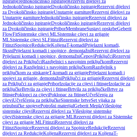
ispiranje
Jednokoličinsko ispiranje
Rezervni dijelovi za
Jednokoličinsko ispiranje
Dvokoličinsko ispiranje
Rezervni dijelovi
za Dvokoličinsko ispiranje
Unutarnje garniture
Rezervni dijelovi za
Unutarnje garniture
Jednokoličinsko ispiranje
Rezervni dijelovi za
Jednokoličinsko ispiranje
Dvokoličinsko ispiranje
Rezervni dijelovi
za Dvokoličinsko ispiranje
Pribor
Membrane
Sustavi opskrbe
Geberit
FlowFit
Sistemske cijevi ML
Sistemske cijevi za grijanje
ML
Sistemske cijevi SL
Fitinzi
Rezervni dijelovi za
Fitinzi
Spojnice
Redukcije
Koljena
T-komadi
Prijelazni komadi,
fiksni
Prijelazni komadi i spojnice, demontažni
Rezervni dijelovi za
Prijelazni komadi i spojnice, demontažni
Čepovi
Priključci
Rezervni
dijelovi za Priključci
Razdjelnici s navojnim priključkom
Rezervni
dijelovi za Razdjelnici s navojnim priključkom
Razdjelnik s
priključkom za stiskanje
T-komadi za grijanje
Prijelazni komadi i
spojevi za grijanje, demontažni
Priključci za grijanje
Rezervni dijelovi
za Priključci za grijanje
Pribor
Izolacije za cijevi i fitinge
Izolacije za
priključke
Brtvila za cijevi i fitinge
Brtvila za priključke
Brtve za
fitinge
Poklopci za cijevi
Poklopac za fitinge
Učvršćenja za
cijevi
Učvršćenja za priključke
Sistemske brtve
Set vijaka za
prirubničke spojeve
Potrošni materijal
Geberit Mepla
Višeslojne
sistemske cijevi
Rezervni dijelovi za Višeslojne sistemske
cijevi
Sistemske cijevi za grijanje ML
Rezervni dijelovi za Sistemske
cijevi za grijanje ML
Fitinzi
Rezervni dijelovi za
Fitinzi
Spojnice
Rezervni dijelovi za Spojnice
Redukcije
Rezervni
dijelovi za Redukcije
Koljena
Rezervni dijelovi za Koljena
T-