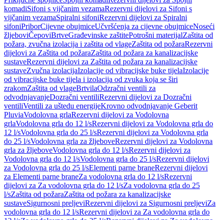
komadi
Sifoni s vijčanim vezama
Rezervni dijelovi za Sifoni s
vijčanim vezama
Spiralni sifoni
Rezervni dijelovi za Spiralni
sifoni
Pribor
Cijevne obujmice
Učvršćenja za cijevne obujmice
Noseći
žljebovi
Čepovi
Brtve
Građevinske zaštite
Potrošni materijal
Zaštita od
požara, zvučna izolacija i zaštita od vlage
Zaštita od požara
Rezervni
dijelovi za Zaštita od požara
Zaštita od požara za kanalizacijske
sustave
Rezervni dijelovi za Zaštita od požara za kanalizacijske
sustave
Zvučna izolacija
Izolacije od vibracijske buke tijela
Izolacije
od vibracijske buke tijela i izolacija od zvuka koja se širi
zrakom
Zaštita od vlage
Brtvila
Odzračni ventili za
odvodnjavanje
Dozračni ventili
Rezervni dijelovi za Dozračni
ventili
Ventili za uštedu energije
Krovno odvodnjavanje Geberit
Pluvia
Vodolovna grla
Rezervni dijelovi za Vodolovna
grla
Vodolovna grla do 12 l/s
Rezervni dijelovi za Vodolovna grla do
12 l/s
Vodolovna grla do 25 l/s
Rezervni dijelovi za Vodolovna grla
do 25 l/s
Vodolovna grla za žljebove
Rezervni dijelovi za Vodolovna
grla za žljebove
Vodolovna grla do 12 l/s
Rezervni dijelovi za
Vodolovna grla do 12 l/s
Vodolovna grla do 25 l/s
Rezervni dijelovi
za Vodolovna grla do 25 l/s
Elementi parne brane
Rezervni dijelovi
za Elementi parne brane
Za vodolovna grla do 12 l/s
Rezervni
dijelovi za Za vodolovna grla do 12 l/s
Za vodolovna grla do 25
l/s
Zaštita od požara
Zaštita od požara za kanalizacijske
sustave
Sigurnosni preljevi
Rezervni dijelovi za Sigurnosni preljevi
Za
vodolovna grla do 12 l/s
Rezervni dijelovi za Za vodolovna grla do