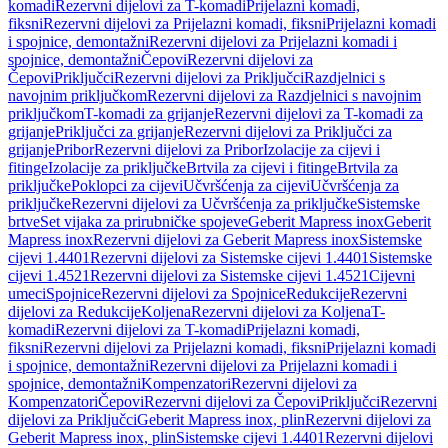
komadi
Rezervni dijelovi za T-komadi
Prijelazni komadi,
fiksni
Rezervni dijelovi za Prijelazni komadi, fiksni
Prijelazni komadi
i spojnice, demontažni
Rezervni dijelovi za Prijelazni komadi i
spojnice, demontažni
Čepovi
Rezervni dijelovi za
Čepovi
Priključci
Rezervni dijelovi za Priključci
Razdjelnici s
navojnim priključkom
Rezervni dijelovi za Razdjelnici s navojnim
priključkom
T-komadi za grijanje
Rezervni dijelovi za T-komadi za
grijanje
Priključci za grijanje
Rezervni dijelovi za Priključci za
grijanje
Pribor
Rezervni dijelovi za Pribor
Izolacije za cijevi i
fitinge
Izolacije za priključke
Brtvila za cijevi i fitinge
Brtvila za
priključke
Poklopci za cijevi
Učvršćenja za cijevi
Učvršćenja za
priključke
Rezervni dijelovi za Učvršćenja za priključke
Sistemske
brtve
Set vijaka za prirubničke spojeve
Geberit Mapress inox
Geberit
Mapress inox
Rezervni dijelovi za Geberit Mapress inox
Sistemske
cijevi 1.4401
Rezervni dijelovi za Sistemske cijevi 1.4401
Sistemske
cijevi 1.4521
Rezervni dijelovi za Sistemske cijevi 1.4521
Cijevni
umeci
Spojnice
Rezervni dijelovi za Spojnice
Redukcije
Rezervni
dijelovi za Redukcije
Koljena
Rezervni dijelovi za Koljena
T-
komadi
Rezervni dijelovi za T-komadi
Prijelazni komadi,
fiksni
Rezervni dijelovi za Prijelazni komadi, fiksni
Prijelazni komadi
i spojnice, demontažni
Rezervni dijelovi za Prijelazni komadi i
spojnice, demontažni
Kompenzatori
Rezervni dijelovi za
Kompenzatori
Čepovi
Rezervni dijelovi za Čepovi
Priključci
Rezervni
dijelovi za Priključci
Geberit Mapress inox, plin
Rezervni dijelovi za
Geberit Mapress inox, plin
Sistemske cijevi 1.4401
Rezervni dijelovi