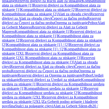
stiskanje
Rezervni dijelovi za Ručni alati za stiskanje
Kompatibilnost
alata za stiskanje [1]
Rezervni dijelovi za Kompatibilnost alata za
stiskanje [1]
Kompatibilnost alata za stiskanje [2]
Rezervni dijelovi za
Kompatibilnost alata za stiskanje [2]
Alati za obradu cijevi
Rezervni
dijelovi za Alati za obradu cijevi
Čepovi za tlačnu probu
Rezervni
dijelovi za Čepovi za tlačnu probu
Oprema za ispitivanje
Pribor
Alati
za Geberit Mapress
Rezervni dijelovi za Alati za Geberit
Mapress
Kompatibilnost alata za stiskanje [1]
Rezervni dijelovi za
Kompatibilnost alata za stiskanje [1]
Kompatibilnost alata za
stiskanje [2]
Rezervni dijelovi za Kompatibilnost alata za stiskanje
[2]
Kompatibilnost alata za stiskanje [1] / [2]
Rezervni dijelovi za
Kompatibilnost alata za stiskanje [1] / [2]
Kompatibilnost alata za
stiskanje [2XL]
Rezervni dijelovi za Kompatibilnost alata za
stiskanje [2XL]
Kompatibilnost alata za stiskanje [3]
Rezervni
dijelovi za Kompatibilnost alata za stiskanje [3]
Alati za obradu
cijevi
Rezervni dijelovi za Alati za obradu cijevi
Čepovi za tlačnu
probu
Rezervni dijelovi za Čepovi za tlačnu probu
Oprema za
ispitivanje
Rezervni dijelovi za Oprema za ispitivanje
Pribor
Uređaji
za stiskanje
Rezervni dijelovi za Uređaji za stiskanje
Kompatibilnost
uređaja za stiskanje [1]
Rezervni dijelovi za Kompatibilnost uređaja
za stiskanje [1]
Kompatibilnost uređaja za stiskanje [2]
Rezervni
dijelovi za Kompatibilnost uređaja za stiskanje [2]
Kompatibilnost
uređaja za stiskanje [2XL]
Rezervni dijelovi za Kompatibilnost
uređaja za stiskanje [2XL]
Za Geberit podno grijanje i hlađenje
površina
Stalci za polaganje cijevi
Alati za Geberit Silent-db20 /