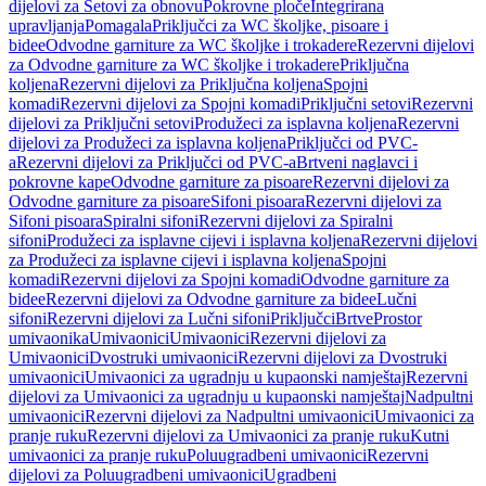
dijelovi za Setovi za obnovu
Pokrovne ploče
Integrirana
upravljanja
Pomagala
Priključci za WC školjke, pisoare i
bidee
Odvodne garniture za WC školjke i trokadere
Rezervni dijelovi
za Odvodne garniture za WC školjke i trokadere
Priključna
koljena
Rezervni dijelovi za Priključna koljena
Spojni
komadi
Rezervni dijelovi za Spojni komadi
Priključni setovi
Rezervni
dijelovi za Priključni setovi
Produžeci za isplavna koljena
Rezervni
dijelovi za Produžeci za isplavna koljena
Priključci od PVC-
a
Rezervni dijelovi za Priključci od PVC-a
Brtveni naglavci i
pokrovne kape
Odvodne garniture za pisoare
Rezervni dijelovi za
Odvodne garniture za pisoare
Sifoni pisoara
Rezervni dijelovi za
Sifoni pisoara
Spiralni sifoni
Rezervni dijelovi za Spiralni
sifoni
Produžeci za isplavne cijevi i isplavna koljena
Rezervni dijelovi
za Produžeci za isplavne cijevi i isplavna koljena
Spojni
komadi
Rezervni dijelovi za Spojni komadi
Odvodne garniture za
bidee
Rezervni dijelovi za Odvodne garniture za bidee
Lučni
sifoni
Rezervni dijelovi za Lučni sifoni
Priključci
Brtve
Prostor
umivaonika
Umivaonici
Umivaonici
Rezervni dijelovi za
Umivaonici
Dvostruki umivaonici
Rezervni dijelovi za Dvostruki
umivaonici
Umivaonici za ugradnju u kupaonski namještaj
Rezervni
dijelovi za Umivaonici za ugradnju u kupaonski namještaj
Nadpultni
umivaonici
Rezervni dijelovi za Nadpultni umivaonici
Umivaonici za
pranje ruku
Rezervni dijelovi za Umivaonici za pranje ruku
Kutni
umivaonici za pranje ruku
Poluugradbeni umivaonici
Rezervni
dijelovi za Poluugradbeni umivaonici
Ugradbeni