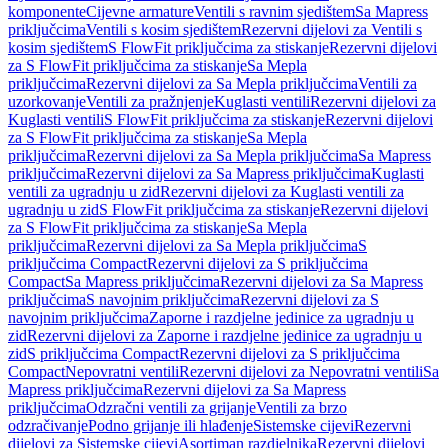
komponente
Cijevne armature
Ventili s ravnim sjedištem
Sa Mapress
priključcima
Ventili s kosim sjedištem
Rezervni dijelovi za Ventili s
kosim sjedištem
S FlowFit priključcima za stiskanje
Rezervni dijelovi
za S FlowFit priključcima za stiskanje
Sa Mepla
priključcima
Rezervni dijelovi za Sa Mepla priključcima
Ventili za
uzorkovanje
Ventili za pražnjenje
Kuglasti ventili
Rezervni dijelovi za
Kuglasti ventili
S FlowFit priključcima za stiskanje
Rezervni dijelovi
za S FlowFit priključcima za stiskanje
Sa Mepla
priključcima
Rezervni dijelovi za Sa Mepla priključcima
Sa Mapress
priključcima
Rezervni dijelovi za Sa Mapress priključcima
Kuglasti
ventili za ugradnju u zid
Rezervni dijelovi za Kuglasti ventili za
ugradnju u zid
S FlowFit priključcima za stiskanje
Rezervni dijelovi
za S FlowFit priključcima za stiskanje
Sa Mepla
priključcima
Rezervni dijelovi za Sa Mepla priključcima
S
priključcima Compact
Rezervni dijelovi za S priključcima
Compact
Sa Mapress priključcima
Rezervni dijelovi za Sa Mapress
priključcima
S navojnim priključcima
Rezervni dijelovi za S
navojnim priključcima
Zaporne i razdjelne jedinice za ugradnju u
zid
Rezervni dijelovi za Zaporne i razdjelne jedinice za ugradnju u
zid
S priključcima Compact
Rezervni dijelovi za S priključcima
Compact
Nepovratni ventili
Rezervni dijelovi za Nepovratni ventili
Sa
Mapress priključcima
Rezervni dijelovi za Sa Mapress
priključcima
Odzračni ventili za grijanje
Ventili za brzo
odzračivanje
Podno grijanje ili hlađenje
Sistemske cijevi
Rezervni
dijelovi za Sistemske cijevi
Asortiman razdjelnika
Rezervni dijelovi