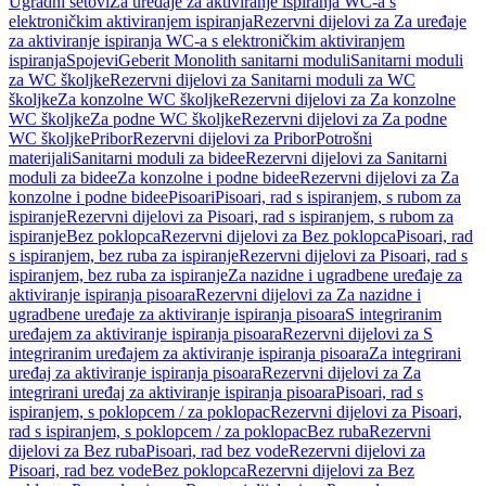
Ugradni setovi
Za uređaje za aktiviranje ispiranja WC-a s
elektroničkim aktiviranjem ispiranja
Rezervni dijelovi za Za uređaje
za aktiviranje ispiranja WC-a s elektroničkim aktiviranjem
ispiranja
Spojevi
Geberit Monolith sanitarni moduli
Sanitarni moduli
za WC školjke
Rezervni dijelovi za Sanitarni moduli za WC
školjke
Za konzolne WC školjke
Rezervni dijelovi za Za konzolne
WC školjke
Za podne WC školjke
Rezervni dijelovi za Za podne
WC školjke
Pribor
Rezervni dijelovi za Pribor
Potrošni
materijali
Sanitarni moduli za bidee
Rezervni dijelovi za Sanitarni
moduli za bidee
Za konzolne i podne bidee
Rezervni dijelovi za Za
konzolne i podne bidee
Pisoari
Pisoari, rad s ispiranjem, s rubom za
ispiranje
Rezervni dijelovi za Pisoari, rad s ispiranjem, s rubom za
ispiranje
Bez poklopca
Rezervni dijelovi za Bez poklopca
Pisoari, rad
s ispiranjem, bez ruba za ispiranje
Rezervni dijelovi za Pisoari, rad s
ispiranjem, bez ruba za ispiranje
Za nazidne i ugradbene uređaje za
aktiviranje ispiranja pisoara
Rezervni dijelovi za Za nazidne i
ugradbene uređaje za aktiviranje ispiranja pisoara
S integriranim
uređajem za aktiviranje ispiranja pisoara
Rezervni dijelovi za S
integriranim uređajem za aktiviranje ispiranja pisoara
Za integrirani
uređaj za aktiviranje ispiranja pisoara
Rezervni dijelovi za Za
integrirani uređaj za aktiviranje ispiranja pisoara
Pisoari, rad s
ispiranjem, s poklopcem / za poklopac
Rezervni dijelovi za Pisoari,
rad s ispiranjem, s poklopcem / za poklopac
Bez ruba
Rezervni
dijelovi za Bez ruba
Pisoari, rad bez vode
Rezervni dijelovi za
Pisoari, rad bez vode
Bez poklopca
Rezervni dijelovi za Bez