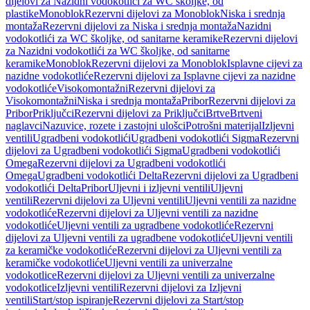
dijelovi za Nazidni vodokotlići za WC školjke, od
plastike
Monoblok
Rezervni dijelovi za Monoblok
Niska i srednja
montaža
Rezervni dijelovi za Niska i srednja montaža
Nazidni
vodokotlići za WC školjke, od sanitarne keramike
Rezervni dijelovi
za Nazidni vodokotlići za WC školjke, od sanitarne
keramike
Monoblok
Rezervni dijelovi za Monoblok
Isplavne cijevi za
nazidne vodokotliće
Rezervni dijelovi za Isplavne cijevi za nazidne
vodokotliće
Visokomontažni
Rezervni dijelovi za
Visokomontažni
Niska i srednja montaža
Pribor
Rezervni dijelovi za
Pribor
Priključci
Rezervni dijelovi za Priključci
Brtve
Brtveni
naglavci
Nazuvice, rozete i zastojni ulošci
Potrošni materijal
Izljevni
ventili
Ugradbeni vodokotlići
Ugradbeni vodokotlići Sigma
Rezervni
dijelovi za Ugradbeni vodokotlići Sigma
Ugradbeni vodokotlići
Omega
Rezervni dijelovi za Ugradbeni vodokotlići
Omega
Ugradbeni vodokotlići Delta
Rezervni dijelovi za Ugradbeni
vodokotlići Delta
Pribor
Uljevni i izljevni ventili
Uljevni
ventili
Rezervni dijelovi za Uljevni ventili
Uljevni ventili za nazidne
vodokotliće
Rezervni dijelovi za Uljevni ventili za nazidne
vodokotliće
Uljevni ventili za ugradbene vodokotliće
Rezervni
dijelovi za Uljevni ventili za ugradbene vodokotliće
Uljevni ventili
za keramičke vodokotliće
Rezervni dijelovi za Uljevni ventili za
keramičke vodokotliće
Uljevni ventili za univerzalne
vodokotlice
Rezervni dijelovi za Uljevni ventili za univerzalne
vodokotlice
Izljevni ventili
Rezervni dijelovi za Izljevni
ventili
Start/stop ispiranje
Rezervni dijelovi za Start/stop