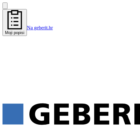
Na geberit.hr
Moji popisi