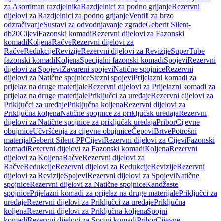
za Asortiman razdjelnika
Razdjelnici za podno grijanje
Rezervni
dijelovi za Razdjelnici za podno grijanje
Ventili za brzo
odzračivanje
Sustavi za odvodnjavanje zgrade
Geberit Silent-
db20
Cijevi
Fazonski komadi
Rezervni dijelovi za Fazonski
komadi
Koljena
Račve
Rezervni dijelovi za
Račve
Redukcije
Revizije
Rezervni dijelovi za Revizije
SuperTube
fazonski komadi
Koljena
Specijalni fazonski komadi
Spojevi
Rezervni
dijelovi za Spojevi
Zavareni spojevi
Natične spojnice
Rezervni
dijelovi za Natične spojnice
Stezni spojevi
Prijelazni komadi za
prijelaz na druge materijale
Rezervni dijelovi za Prijelazni komadi za
prijelaz na druge materijale
Priključci za uređaje
Rezervni dijelovi za
Priključci za uređaje
Priključna koljena
Rezervni dijelovi za
Priključna koljena
Natične spojnice za priključak uređaja
Rezervni
dijelovi za Natične spojnice za priključak uređaja
Pribor
Cijevne
obujmice
Učvršćenja za cijevne obujmice
Čepovi
Brtve
Potrošni
materijal
Geberit Silent-PP
Cijevi
Rezervni dijelovi za Cijevi
Fazonski
komadi
Rezervni dijelovi za Fazonski komadi
Koljena
Rezervni
dijelovi za Koljena
Račve
Rezervni dijelovi za
Račve
Redukcije
Rezervni dijelovi za Redukcije
Revizije
Rezervni
dijelovi za Revizije
Spojevi
Rezervni dijelovi za Spojevi
Natične
spojnice
Rezervni dijelovi za Natične spojnice
Kandžaste
spojnice
Prijelazni komadi za prijelaz na druge materijale
Priključci za
uređaje
Rezervni dijelovi za Priključci za uređaje
Priključna
koljena
Rezervni dijelovi za Priključna koljena
Spojni
komadi
Rezervni dijelovi za Spojni komadi
Pribor
Cijevne