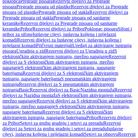
poklopca
Pregrade pisoara
Rezervni dijelovi za Pregrade
pisoara
Pregrade pisoara od plastike
Rezervni dijelovi za Pregrade
pisoara od plastike
Pregrade pisoara od stakla
Rezervni dijelovi za
Pregrade pisoara od stakla
Pregrade pisoara od sanitarne
keramike
Rezervni dijelovi za Pregrade pisoara od sanitarne
keramike
Pribor
Rezervni dijelovi za Pribor
Poklopac pisoara
Sifoni i
pribor za sifone
Isplavne cijevi, isplavna koljena i prijelazni
komadi
Rezervni dijelovi za Isplavne cijevi, isplavna koljena i
prijelazni komadi
Pričvrsni materijali
Uređaji za aktiviranje ispiranja
pisoara
Ugradnja u zid
Rezervni dijelovi za Ugradnja u zid
S
elektroničkim aktiviranjem ispiranja, mrežno napajanje
Rezervni
dijelovi za S elektroničkim aktiviranjem ispiranja, mrežno
napajanje
S elektroničkim aktiviranjem ispiranja, napajanje
baterijama
Rezervni dijelovi za S elektroničkim aktiviranjem
ispiranja, napajanje baterijama
S pneumatskim aktiviranjem
ispiranja
Rezervni dijelovi za S pneumatskim aktiviranjem
ispiranja
Basic
Rezervni dijelovi za Basic
Nazidna montaža
Rezervni
dijelovi za Nazidna montaža
S elektroničkim aktiviranjem ispiranja,
mrežno napajanje
Rezervni dijelovi za S elektroničkim aktiviranjem
ispiranja, mrežno napajanje
S elektroničkim aktiviranjem ispiranja,
napajanje baterijama
Rezervni dijelovi za S elektroničkim
aktiviranjem ispiranja, napajanje baterijama
Pribor
Rezervni dijelovi
za Pribor
Setovi za grubu gradnju i setovi za preradu
Rezervni
dijelovi za Setovi za grubu gradnju i setovi za preradu
Isplavne
cijevi, isplavna koljena i prijelazni komadi
Setovi za obnovu
Rezervni