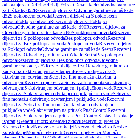
odlaganje za niše
Pribor
Priključci za tuševe i kade
Odvodne garniture
za tuš kade, d52
Rezervni dijelovi za Odvodne garniture za tuš kade,
d52
S poklopcem odvoda
Rezervni dijelovi za S poklopcem
odvoda
Poklopci odvoda
Rezervni dijelovi za Poklopci
odvoda
Odvodne garniture za tuš kade, d90
Rezervni dijelovi za
Odvodne garniture za tuš kade, d90
S poklopcem odvoda
Rezervni
dijelovi za S poklopcem odvoda
Bez poklopca odvoda
Rezervni
dijelovi za Bez poklopca odvoda
Poklopci odvoda
Rezervni dijelovi
za Poklopci odvoda
Odvodne garniture za tuš kade Sestra
Rezervni
dijelovi za Odvodne garniture za tuš kade Sestra
Bez poklopca
odvoda
Rezervni dijelovi za Bez poklopca odvoda
Odvodne
garniture za kade, d52
Rezervni dijelovi za Odvodne garniture za
kade, d52
S aktiviranjem odvrtanjem
Rezervni dijelovi za S
aktiviranjem odvrtanjem
Setovi za finu montažu aktiviranja
odvrtanjem
Rezervni dijelovi za Setovi za finu montažu aktiviranja
odvrtanjem
S aktiviranjem odvrtanjem i priključkom vode
Rezervni
dijelovi za S aktiviranjem odvrtanjem i priključkom vode
Setovi za
finu montažu aktiviranja odvrtanjem i priključka vode
Rezervni
dijelovi za Setovi za finu montažu aktiviranja odvrtanjem i
priključka vode
S aktiviranjem na pritisak PushControl
Rezervni
dijelovi za S aktiviranjem na pritisak PushControl
Sustavi instalacije i
ispiranja
Geberit Duofix
Sistemski zidovi
Rezervni dijelovi za
Sistemski zidovi
Nosive konstrukcije
Rezervni dijelovi za Nosive
konstrukcije
Montažni elementi
Rezervni dijelovi za Montažni
elementi
Elementi za WC školjke
Rezervni dijelovi za Elementi za