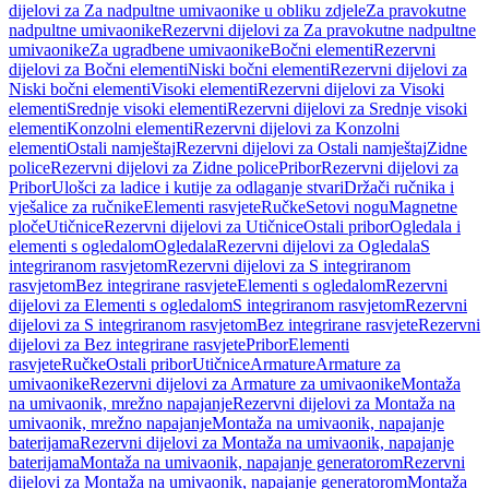
dijelovi za Za nadpultne umivaonike u obliku zdjele
Za pravokutne
nadpultne umivaonike
Rezervni dijelovi za Za pravokutne nadpultne
umivaonike
Za ugradbene umivaonike
Bočni elementi
Rezervni
dijelovi za Bočni elementi
Niski bočni elementi
Rezervni dijelovi za
Niski bočni elementi
Visoki elementi
Rezervni dijelovi za Visoki
elementi
Srednje visoki elementi
Rezervni dijelovi za Srednje visoki
elementi
Konzolni elementi
Rezervni dijelovi za Konzolni
elementi
Ostali namještaj
Rezervni dijelovi za Ostali namještaj
Zidne
police
Rezervni dijelovi za Zidne police
Pribor
Rezervni dijelovi za
Pribor
Ulošci za ladice i kutije za odlaganje stvari
Držači ručnika i
vješalice za ručnike
Elementi rasvjete
Ručke
Setovi nogu
Magnetne
ploče
Utičnice
Rezervni dijelovi za Utičnice
Ostali pribor
Ogledala i
elementi s ogledalom
Ogledala
Rezervni dijelovi za Ogledala
S
integriranom rasvjetom
Rezervni dijelovi za S integriranom
rasvjetom
Bez integrirane rasvjete
Elementi s ogledalom
Rezervni
dijelovi za Elementi s ogledalom
S integriranom rasvjetom
Rezervni
dijelovi za S integriranom rasvjetom
Bez integrirane rasvjete
Rezervni
dijelovi za Bez integrirane rasvjete
Pribor
Elementi
rasvjete
Ručke
Ostali pribor
Utičnice
Armature
Armature za
umivaonike
Rezervni dijelovi za Armature za umivaonike
Montaža
na umivaonik, mrežno napajanje
Rezervni dijelovi za Montaža na
umivaonik, mrežno napajanje
Montaža na umivaonik, napajanje
baterijama
Rezervni dijelovi za Montaža na umivaonik, napajanje
baterijama
Montaža na umivaonik, napajanje generatorom
Rezervni
dijelovi za Montaža na umivaonik, napajanje generatorom
Montaža