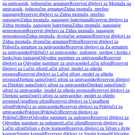
na umivaonik, jednoručne armature
Rezervni dijelovi za Montaža na
umivaonik, jednoručne armature
Zidna montaža, mrežno
napajanje
Rezervni dijelovi za Zidna montaža, mrežno
napajanje
Zidna montaža, napajanje baterijama
Rezervni dijelovi za
Zidna montaža, napajanje baterijama
Zidna montaža, napajanje
generatorom
Rezervni dijelovi za Zidna montaža, napajanje
generatorom
Zidna montaža, dvoručne armature
Rezervni dijelovi za
Zidna montaža, dvoručne armature
Pribor
Rezervni dijelovi za
Pribor
Za armature za umivaonike
Rezervni dijelovi za Za armature
za umivaonike
Priključci za umivaonike, sudopere, uređaje i korita s
funkcijom ispiranja
Odvodne garniture za umivaonike
Rezervni
dijelovi za Odvodne garniture za umivaonike
Lučni sifoni
Rezervni
dijelovi za Lučni sifoni
Lučni sifoni, model za uštedu
prostora
Rezervni dijelovi za Lučni sifoni, model za uštedu
prostora
Direktni samočisteći sifoni za umivaonike
Rezervni dijelovi
za Direktni samočisteći sifoni za umivaonike
Direktni samočisteći
sifoni za umivaonike, model za uštedu prostora
Rezervni dijelovi za
Direktni samočisteći sifoni za umivaonike, model za uštedu
prostora
Ugradbeni sifoni
Rezervni dijelovi za Ugradbeni
sifoni
Priključci za umivaonike
Rezervni dijelovi za Priključci za
umivaonike
Poklopci
Priključci
Rezervni dijelovi za
Priključci
Brtve
Odvodne garniture za sudopere
Rezervni dijelovi za
Odvodne garniture za sudopere
Lučni sifoni
Rezervni dijelovi za
Lučni sifoni
Sifoni s dvije komore
Rezervni dijelovi za Sifoni s dvije
komore
Spojni komadi
Rezervni dijelovi za Spojni komadi
Odvodne