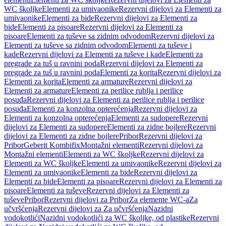
WC školjke
Elementi za umivaonike
Rezervni dijelovi za Elementi za
umivaonike
Elementi za bide
Rezervni dijelovi za Elementi za
bide
Elementi za pisoare
Rezervni dijelovi za Elementi za
pisoare
Elementi za tuševe sa zidnim odvodom
Rezervni dijelovi za
Elementi za tuševe sa zidnim odvodom
Elementi za tuševe i
kade
Rezervni dijelovi za Elementi za tuševe i kade
Elementi za
pregrade za tuš u ravnini poda
Rezervni dijelovi za Elementi za
pregrade za tuš u ravnini poda
Elementi za korita
Rezervni dijelovi za
Elementi za korita
Elementi za armature
Rezervni dijelovi za
Elementi za armature
Elementi za perilice rublja i perilice
posuđa
Rezervni dijelovi za Elementi za perilice rublja i perilice
posuđa
Elementi za konzolna opterećenja
Rezervni dijelovi za
Elementi za konzolna opterećenja
Elementi za sudopere
Rezervni
dijelovi za Elementi za sudopere
Elementi za zidne bojlere
Rezervni
dijelovi za Elementi za zidne bojlere
Pribor
Rezervni dijelovi za
Pribor
Geberit Kombifix
Montažni elementi
Rezervni dijelovi za
Montažni elementi
Elementi za WC školjke
Rezervni dijelovi za
Elementi za WC školjke
Elementi za umivaonike
Rezervni dijelovi za
Elementi za umivaonike
Elementi za bide
Rezervni dijelovi za
Elementi za bide
Elementi za pisoare
Rezervni dijelovi za Elementi za
pisoare
Elementi za tuševe
Rezervni dijelovi za Elementi za
tuševe
Pribor
Rezervni dijelovi za Pribor
Za elemente WC-a
Za
učvršćenja
Rezervni dijelovi za Za učvršćenja
Nazidni
vodokotlići
Nazidni vodokotlići za WC školjke, od plastike
Rezervni