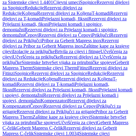
za Sistemske cijevi 1.4401
Cijevni umeci
Spojnice
Rezervni dijelovi
za Spojnice
Redukcije
Rezervni dijelovi za
Redukcije
Koljena
Rezervni dijelovi za Koljena
T-komadi
Rezervni
dijelovi za T-komadi
Prijelazni komadi, fiksni
Rezervni dijelovi za
Prijelazni komadi, fiksni
Prijelazni komadi i spojnice,
demontažni
Rezervni dijelovi za Prijelazni komadi i spojnice,
demontažni
Čepovi
Rezervni dijelovi za Čepovi
Priključci
Rezervni
dijelovi za Priključci
Pribor za Geberit Mapress inox
Rezervni
dijelovi za Pribor za Geberit Mapress inox
Zaštitne kape za krajeve
cijevi
Izolacije za priključke
Brtvila za cijevi i fitinge
Učvršćenja za
cijevi
Učvršćenja za priključke
Rezervni dijelovi za Učvršćenja za
priključke
Sistemske brtve
Set vijaka za prirubničke spojeve
Geberit
Mapress Therm
Sistemske cijevi Therm
Fitinzi
Rezervni dijelovi za
Fitinzi
Spojnice
Rezervni dijelovi za Spojnice
Redukcije
Rezervni
dijelovi za Redukcije
Koljena
Rezervni dijelovi za Koljena
T-
komadi
Rezervni dijelovi za T-komadi
Prijelazni komadi,
fiksni
Rezervni dijelovi za Prijelazni komadi, fiksni
Prijelazni komadi
i spojevi, demontažni
Rezervni dijelovi za Prijelazni komadi i
spojevi, demontažni
Kompenzatori
Rezervni dijelovi za
Kompenzatori
Čepovi
Rezervni dijelovi za Čepovi
Priključci za
grijanje
Rezervni dijelovi za Priključci za grijanje
Pribor za Geberit
Mapress Therm
Zaštitne kape za krajeve cijevi
Sistemske brtve
Set
vijaka za prirubničke spojeve
Učvršćenja za cijevi
Geberit Mapress
C-čelik
Geberit Mapress C-čelik
Rezervni dijelovi za Geberit
Mapress C-čelik
Sistemske cijevi 1.0034
Sistemske cijevi