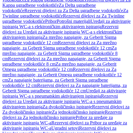
Kappa ugradbene vodokotliće
Za Delta ugradbene
vodokotliće
Rezervni dijelovi za Za Delta ugradbene vodokotliće
Za
Twinline ugradbene vodokotliće
Rezervni dijelovi za Za Twinline
ugradbene vodokotliće
Pribor
Potrošni materijali
Uređaji za aktiviranje
ispiranja WC-a s elektroničkim aktiviranjem ispiranja
Rezervni
dijelovi za Uređaji za aktiviranje ispiranja WC-a s elektroničkim
aktiviranjem ispiranja
Za mrežno napajanje, za Geberit Sigma
ugradbene vodokotliće 12 cm
Rezervni dijelovi za Za mrežno
napajanje, za Geberit Sigma ugradbene vodokotliće 12 cm
Za
mrežno napajanje, za Geberit Sigma ugradbene vodokotliće 8
cm
Rezervni dijelovi za Za mrežno napajanje, za Geberit Sigma
ugradbene vodokotliće 8 cm
Za mrežno napajanje, za Geberit
Omega ugradbene vodokotliće 12 cm
Rezervni dijelovi za Za
mrežno napajanje, za Geberit Omega ugradbene vodokotliće 12
cm
Za napajanje baterijama, za Geberit Sigma ugradbene
vodokotliće 12 cm
Rezervni dijelovi za Za napajanje baterijama, za
Geberit Sigma ugradbene vodokotliće 12 cm
Uređaji za aktiviranje
ispiranja WC-a s pneumatskim aktiviranjem ispiranja
Rezervni
dijelovi za Uređaji za aktiviranje ispiranja WC-a s pneumatskim
aktiviranjem ispiranja
Za dvokoličinsko ispiranje
Rezervni dijelovi za
Za dvokoličinsko ispiranje
Za jednokoličinsko ispiranje
Rezervni
dijelovi za Za jednokoličinsko ispiranje
Pribor za uređaje za
aktiviranje ispiranja WC-a
Rezervni dijelovi za Pribor za uređaje za
aktiviranje ispiranja WC-a
Ugradni setovi
Rezervni dijelovi za