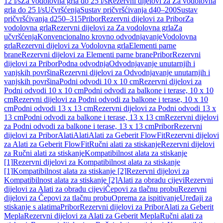
12 l/s
Za vodolovna grla do 25 l/s
Rezervni dijelovi za Za vodolovna
grla do 25 l/s
Učvršćenja
Sustav pričvršćivanja d40–200
Sustav
pričvršćivanja d250–315
Pribor
Rezervni dijelovi za Pribor
Za
vodolovna grla
Rezervni dijelovi za Za vodolovna grla
Za
učvršćenja
Konvencionalno krovno odvodnjavanje
Vodolovna
grla
Rezervni dijelovi za Vodolovna grla
Elementi parne
brane
Rezervni dijelovi za Elementi parne brane
Pribor
Rezervni
dijelovi za Pribor
Podna odvodnja
Odvodnjavanje unutarnjih i
vanjskih površina
Rezervni dijelovi za Odvodnjavanje unutarnjih i
vanjskih površina
Podni odvodi 10 x 10 cm
Rezervni dijelovi za
Podni odvodi 10 x 10 cm
Podni odvodi za balkone i terase, 10 x 10
cm
Rezervni dijelovi za Podni odvodi za balkone i terase, 10 x 10
cm
Podni odvodi 13 x 13 cm
Rezervni dijelovi za Podni odvodi 13 x
13 cm
Podni odvodi za balkone i terase, 13 x 13 cm
Rezervni dijelovi
za Podni odvodi za balkone i terase, 13 x 13 cm
Pribor
Rezervni
dijelovi za Pribor
Alati
Alati
Alati za Geberit FlowFit
Rezervni dijelovi
za Alati za Geberit FlowFit
Ručni alati za stiskanje
Rezervni dijelovi
za Ručni alati za stiskanje
Kompatibilnost alata za stiskanje
[1]
Rezervni dijelovi za Kompatibilnost alata za stiskanje
[1]
Kompatibilnost alata za stiskanje [2]
Rezervni dijelovi za
Kompatibilnost alata za stiskanje [2]
Alati za obradu cijevi
Rezervni
dijelovi za Alati za obradu cijevi
Čepovi za tlačnu probu
Rezervni
dijelovi za Čepovi za tlačnu probu
Oprema za ispitivanje
Uređaji za
stiskanje s alatima
Pribor
Rezervni dijelovi za Pribor
Alati za Geberit
Mepla
Rezervni dijelovi za Alati za Geberit Mepla
Ručni alati za