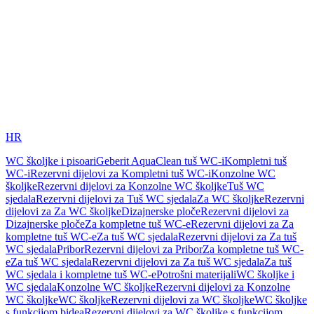
HR
WC školjke i pisoari
Geberit AquaClean tuš WC-i
Kompletni tuš
WC-i
Rezervni dijelovi za Kompletni tuš WC-i
Konzolne WC
školjke
Rezervni dijelovi za Konzolne WC školjke
Tuš WC
sjedala
Rezervni dijelovi za Tuš WC sjedala
Za WC školjke
Rezervni
dijelovi za Za WC školjke
Dizajnerske ploče
Rezervni dijelovi za
Dizajnerske ploče
Za kompletne tuš WC-e
Rezervni dijelovi za Za
kompletne tuš WC-e
Za tuš WC sjedala
Rezervni dijelovi za Za tuš
WC sjedala
Pribor
Rezervni dijelovi za Pribor
Za kompletne tuš WC-
e
Za tuš WC sjedala
Rezervni dijelovi za Za tuš WC sjedala
Za tuš
WC sjedala i kompletne tuš WC-e
Potrošni materijali
WC školjke i
WC sjedala
Konzolne WC školjke
Rezervni dijelovi za Konzolne
WC školjke
WC školjke
Rezervni dijelovi za WC školjke
WC školjke
s funkcijom bidea
Rezervni dijelovi za WC školjke s funkcijom