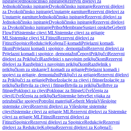
ispiranje
Jednokoličinsko ispiranje
Rezervni dijelovi za
Jednokoličinsko ispiranje
Dvokoličinsko ispiranje
Rezervni dijelovi
za Dvokoličinsko ispiranje
Unutarnje garniture
Rezervni dijelovi za
Unutarnje garniture
Jednokoličinsko ispiranje
Rezervni dijelovi za
Jednokoličinsko ispiranje
Dvokoličinsko ispiranje
Rezervni dijelovi
za Dvokoličinsko ispiranje
Pribor
Membrane
Sustavi opskrbe
Geberit
FlowFit
Sistemske cijevi ML
Sistemske cijevi za grijanje
ML
Sistemske cijevi SL
Fitinzi
Rezervni dijelovi za
Fitinzi
Spojnice
Redukcije
Koljena
T-komadi
Prijelazni komadi,
fiksni
Prijelazni komadi i spojnice, demontažni
Rezervni dijelovi za
Prijelazni komadi i spojnice, demontažni
Čepovi
Priključci
Rezervni
dijelovi za Priključci
Razdjelnici s navojnim priključkom
Rezervni
dijelovi za Razdjelnici s navojnim priključkom
Razdjelnik s
priključkom za stiskanje
T-komadi za grijanje
Prijelazni komadi i
spojevi za grijanje, demontažni
Priključci za grijanje
Rezervni dijelovi
za Priključci za grijanje
Pribor
Izolacije za cijevi i fitinge
Izolacije za
priključke
Brtvila za cijevi i fitinge
Brtvila za priključke
Brtve za
fitinge
Poklopci za cijevi
Poklopac za fitinge
Učvršćenja za
cijevi
Učvršćenja za priključke
Sistemske brtve
Set vijaka za
prirubničke spojeve
Potrošni materijal
Geberit Mepla
Višeslojne
sistemske cijevi
Rezervni dijelovi za Višeslojne sistemske
cijevi
Sistemske cijevi za grijanje ML
Rezervni dijelovi za Sistemske
cijevi za grijanje ML
Fitinzi
Rezervni dijelovi za
Fitinzi
Spojnice
Rezervni dijelovi za Spojnice
Redukcije
Rezervni
dijelovi za Redukcije
Koljena
Rezervni dijelovi za Koljena
T-