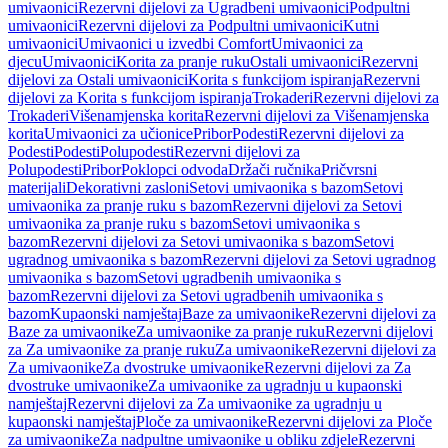
umivaonici
Rezervni dijelovi za Ugradbeni umivaonici
Podpultni
umivaonici
Rezervni dijelovi za Podpultni umivaonici
Kutni
umivaonici
Umivaonici u izvedbi Comfort
Umivaonici za
djecu
Umivaonici
Korita za pranje ruku
Ostali umivaonici
Rezervni
dijelovi za Ostali umivaonici
Korita s funkcijom ispiranja
Rezervni
dijelovi za Korita s funkcijom ispiranja
Trokaderi
Rezervni dijelovi za
Trokaderi
Višenamjenska korita
Rezervni dijelovi za Višenamjenska
korita
Umivaonici za učionice
Pribor
Podesti
Rezervni dijelovi za
Podesti
Podesti
Polupodesti
Rezervni dijelovi za
Polupodesti
Pribor
Poklopci odvoda
Držači ručnika
Pričvrsni
materijali
Dekorativni zasloni
Setovi umivaonika s bazom
Setovi
umivaonika za pranje ruku s bazom
Rezervni dijelovi za Setovi
umivaonika za pranje ruku s bazom
Setovi umivaonika s
bazom
Rezervni dijelovi za Setovi umivaonika s bazom
Setovi
ugradnog umivaonika s bazom
Rezervni dijelovi za Setovi ugradnog
umivaonika s bazom
Setovi ugradbenih umivaonika s
bazom
Rezervni dijelovi za Setovi ugradbenih umivaonika s
bazom
Kupaonski namještaj
Baze za umivaonike
Rezervni dijelovi za
Baze za umivaonike
Za umivaonike za pranje ruku
Rezervni dijelovi
za Za umivaonike za pranje ruku
Za umivaonike
Rezervni dijelovi za
Za umivaonike
Za dvostruke umivaonike
Rezervni dijelovi za Za
dvostruke umivaonike
Za umivaonike za ugradnju u kupaonski
namještaj
Rezervni dijelovi za Za umivaonike za ugradnju u
kupaonski namještaj
Ploče za umivaonike
Rezervni dijelovi za Ploče
za umivaonike
Za nadpultne umivaonike u obliku zdjele
Rezervni