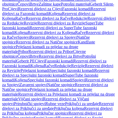
obujmice
Čepovi
Brtve
Zaštitne kape
Potrošni materijal
Geberit Silent-
Pro
Cijevi
Rezervni dijelovi za Cijevi
Fazonski komadi
Rezervni
dijelovi za Fazonski komadi
Koljena
Rezervni dijelovi za
Koljena
Račve
Rezervni dijelovi za Račve
Redukcije
Rezervni dijelovi
za Redukcije
Revizije
Rezervni dijelovi za Revizije
SuperTube
fazonski komadi
Rezervni dijelovi za SuperTube fazonski
komadi
Koljena
Rezervni dijelovi za Koljena
Račve
Rezervni dijelovi
za Račve
Spojevi
Rezervni dijelovi za Spojevi
Natične
spojnice
Rezervni dijelovi za Natične spojnice
Kandžaste
spojnice
Prijelazni komadi za prijelaz na druge
materijale
Pribor
Rezervni dijelovi za Pribor
Cijevne
obujmice
Čepovi
Brtve
Rezervni dijelovi za Brtve
Potrošni
materijal
Geberit PE
Cijevi
Fazonski komadi
Rezervni dijelovi za
Fazonski komadi
Koljena
Račve
Redukcije
Revizije
Rezervni dijelovi
za Revizije
Prijelazni komadi
Specijalni fazonski komadi
Rezervni
dijelovi za Specijalni fazonski komadi
SuperTube fazonski
komadi
Koljena
Specijalni fazonski komadi
Spojevi
Rezervni dijelovi
za Spojevi
Zavareni spojevi
Natične spojnice
Rezervni dijelovi za
Natične spojnice
Prijelazni komadi za prijelaz na druge
materijale
Rezervni dijelovi za Prijelazni komadi za prijelaz na druge
materijale
Vijčani spojevi
Rezervni dijelovi za Vijčani
spojevi
Prirubnički spojevi
Rubne veze
Priključci za uređaje
Rezervni
dijelovi za Priključci za uređaje
Priključna koljena
Rezervni dijelovi
za Priključna koljena
Priključne spojnice
Rezervni dijelovi za
Priključne spojnice
Spojni komadi
Rezervni dijelovi za Spojni