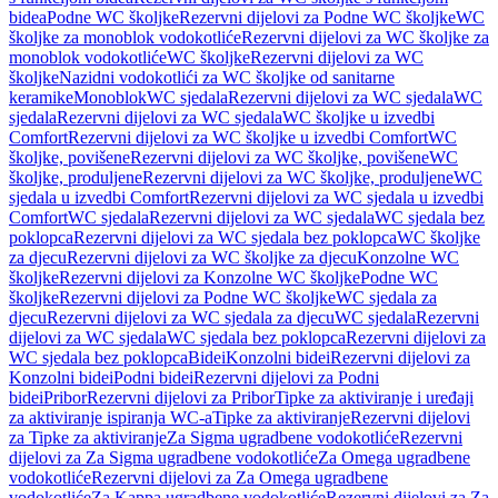
bidea
Podne WC školjke
Rezervni dijelovi za Podne WC školjke
WC
školjke za monoblok vodokotliće
Rezervni dijelovi za WC školjke za
monoblok vodokotliće
WC školjke
Rezervni dijelovi za WC
školjke
Nazidni vodokotlići za WC školjke od sanitarne
keramike
Monoblok
WC sjedala
Rezervni dijelovi za WC sjedala
WC
sjedala
Rezervni dijelovi za WC sjedala
WC školjke u izvedbi
Comfort
Rezervni dijelovi za WC školjke u izvedbi Comfort
WC
školjke, povišene
Rezervni dijelovi za WC školjke, povišene
WC
školjke, produljene
Rezervni dijelovi za WC školjke, produljene
WC
sjedala u izvedbi Comfort
Rezervni dijelovi za WC sjedala u izvedbi
Comfort
WC sjedala
Rezervni dijelovi za WC sjedala
WC sjedala bez
poklopca
Rezervni dijelovi za WC sjedala bez poklopca
WC školjke
za djecu
Rezervni dijelovi za WC školjke za djecu
Konzolne WC
školjke
Rezervni dijelovi za Konzolne WC školjke
Podne WC
školjke
Rezervni dijelovi za Podne WC školjke
WC sjedala za
djecu
Rezervni dijelovi za WC sjedala za djecu
WC sjedala
Rezervni
dijelovi za WC sjedala
WC sjedala bez poklopca
Rezervni dijelovi za
WC sjedala bez poklopca
Bidei
Konzolni bidei
Rezervni dijelovi za
Konzolni bidei
Podni bidei
Rezervni dijelovi za Podni
bidei
Pribor
Rezervni dijelovi za Pribor
Tipke za aktiviranje i uređaji
za aktiviranje ispiranja WC-a
Tipke za aktiviranje
Rezervni dijelovi
za Tipke za aktiviranje
Za Sigma ugradbene vodokotliće
Rezervni
dijelovi za Za Sigma ugradbene vodokotliće
Za Omega ugradbene
vodokotliće
Rezervni dijelovi za Za Omega ugradbene
vodokotliće
Za Kappa ugradbene vodokotliće
Rezervni dijelovi za Za