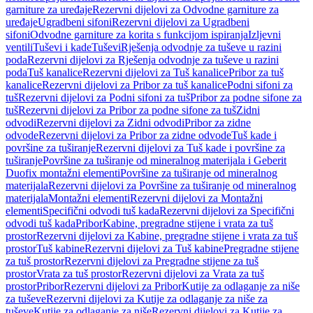
garniture za uređaje
Rezervni dijelovi za Odvodne garniture za
uređaje
Ugradbeni sifoni
Rezervni dijelovi za Ugradbeni
sifoni
Odvodne garniture za korita s funkcijom ispiranja
Izljevni
ventili
Tuševi i kade
Tuševi
Rješenja odvodnje za tuševe u razini
poda
Rezervni dijelovi za Rješenja odvodnje za tuševe u razini
poda
Tuš kanalice
Rezervni dijelovi za Tuš kanalice
Pribor za tuš
kanalice
Rezervni dijelovi za Pribor za tuš kanalice
Podni sifoni za
tuš
Rezervni dijelovi za Podni sifoni za tuš
Pribor za podne sifone za
tuš
Rezervni dijelovi za Pribor za podne sifone za tuš
Zidni
odvodi
Rezervni dijelovi za Zidni odvodi
Pribor za zidne
odvode
Rezervni dijelovi za Pribor za zidne odvode
Tuš kade i
površine za tuširanje
Rezervni dijelovi za Tuš kade i površine za
tuširanje
Površine za tuširanje od mineralnog materijala i Geberit
Duofix montažni elementi
Površine za tuširanje od mineralnog
materijala
Rezervni dijelovi za Površine za tuširanje od mineralnog
materijala
Montažni elementi
Rezervni dijelovi za Montažni
elementi
Specifični odvodi tuš kada
Rezervni dijelovi za Specifični
odvodi tuš kada
Pribor
Kabine, pregradne stijene i vrata za tuš
prostor
Rezervni dijelovi za Kabine, pregradne stijene i vrata za tuš
prostor
Tuš kabine
Rezervni dijelovi za Tuš kabine
Pregradne stijene
za tuš prostor
Rezervni dijelovi za Pregradne stijene za tuš
prostor
Vrata za tuš prostor
Rezervni dijelovi za Vrata za tuš
prostor
Pribor
Rezervni dijelovi za Pribor
Kutije za odlaganje za niše
za tuševe
Rezervni dijelovi za Kutije za odlaganje za niše za
tuševe
Kutije za odlaganje za niše
Rezervni dijelovi za Kutije za