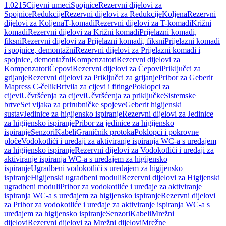
1.0215
Cijevni umeci
Spojnice
Rezervni dijelovi za
Spojnice
Redukcije
Rezervni dijelovi za Redukcije
Koljena
Rezervni
dijelovi za Koljena
T-komadi
Rezervni dijelovi za T-komadi
Križni
komadi
Rezervni dijelovi za Križni komadi
Prijelazni komadi,
fiksni
Rezervni dijelovi za Prijelazni komadi, fiksni
Prijelazni komadi
i spojnice, demontažni
Rezervni dijelovi za Prijelazni komadi i
spojnice, demontažni
Kompenzatori
Rezervni dijelovi za
Kompenzatori
Čepovi
Rezervni dijelovi za Čepovi
Priključci za
grijanje
Rezervni dijelovi za Priključci za grijanje
Pribor za Geberit
Mapress C-čelik
Brtvila za cijevi i fitinge
Poklopci za
cijevi
Učvršćenja za cijevi
Učvršćenja za priključke
Sistemske
brtve
Set vijaka za prirubničke spojeve
Geberit higijenski
sustav
Jedinice za higijensko ispiranje
Rezervni dijelovi za Jedinice
za higijensko ispiranje
Pribor za jedinice za higijensko
ispiranje
Senzori
Kabeli
Graničnik protoka
Poklopci i pokrovne
ploče
Vodokotlići i uređaji za aktiviranje ispiranja WC-a s uređajem
za higijensko ispiranje
Rezervni dijelovi za Vodokotlići i uređaji za
aktiviranje ispiranja WC-a s uređajem za higijensko
ispiranje
Ugradbeni vodokotlići s uređajem za higijensko
ispiranje
Higijenski ugradbeni moduli
Rezervni dijelovi za Higijenski
ugradbeni moduli
Pribor za vodokotliće i uređaje za aktiviranje
ispiranja WC-a s uređajem za higijensko ispiranje
Rezervni dijelovi
za Pribor za vodokotliće i uređaje za aktiviranje ispiranja WC-a s
uređajem za higijensko ispiranje
Senzori
Kabeli
Mrežni
dijelovi
Rezervni dijelovi za Mrežni dijelovi
Mrežne