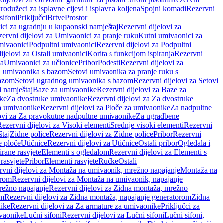
rodužeci za isplavne cijevi i isplavna koljena
Spojni komadi
Rezervni
sifoni
Priključci
Brtve
Prostor
ci za ugradnju u kupaonski namještaj
Rezervni dijelovi za
ervni dijelovi za Umivaonici za pranje ruku
Kutni umivaonici za
mivaonici
Podpultni umivaonici
Rezervni dijelovi za Podpultni
ijelovi za Ostali umivaonici
Korita s funkcijom ispiranja
Rezervni
ta
Umivaonici za učionice
Pribor
Podesti
Rezervni dijelovi za
i umivaonika s bazom
Setovi umivaonika za pranje ruku s
bazom
Setovi ugradnog umivaonika s bazom
Rezervni dijelovi za Setovi
 namještaj
Baze za umivaonike
Rezervni dijelovi za Baze za
ike
Za dvostruke umivaonike
Rezervni dijelovi za Za dvostruke
a umivaonike
Rezervni dijelovi za Ploče za umivaonike
Za nadpultne
lovi za Za pravokutne nadpultne umivaonike
Za ugradbene
Rezervni dijelovi za Visoki elementi
Srednje visoki elementi
Rezervni
štaj
Zidne police
Rezervni dijelovi za Zidne police
Pribor
Rezervni
 ploče
Utičnice
Rezervni dijelovi za Utičnice
Ostali pribor
Ogledala i
irane rasvjete
Elementi s ogledalom
Rezervni dijelovi za Elementi s
 rasvjete
Pribor
Elementi rasvjete
Ručke
Ostali
rvni dijelovi za Montaža na umivaonik, mrežno napajanje
Montaža na
orom
Rezervni dijelovi za Montaža na umivaonik, napajanje
režno napajanje
Rezervni dijelovi za Zidna montaža, mrežno
om
Rezervni dijelovi za Zidna montaža, napajanje generatorom
Zidna
nike
Rezervni dijelovi za Za armature za umivaonike
Priključci za
ivaonike
Lučni sifoni
Rezervni dijelovi za Lučni sifoni
Lučni sifoni,