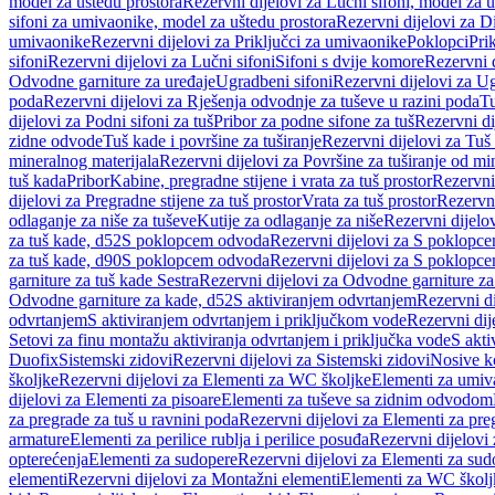
model za uštedu prostora
Rezervni dijelovi za Lučni sifoni, model za u
sifoni za umivaonike, model za uštedu prostora
Rezervni dijelovi za D
umivaonike
Rezervni dijelovi za Priključci za umivaonike
Poklopci
Prik
sifoni
Rezervni dijelovi za Lučni sifoni
Sifoni s dvije komore
Rezervni d
Odvodne garniture za uređaje
Ugradbeni sifoni
Rezervni dijelovi za Ug
poda
Rezervni dijelovi za Rješenja odvodnje za tuševe u razini poda
Tu
dijelovi za Podni sifoni za tuš
Pribor za podne sifone za tuš
Rezervni di
zidne odvode
Tuš kade i površine za tuširanje
Rezervni dijelovi za Tuš 
mineralnog materijala
Rezervni dijelovi za Površine za tuširanje od mi
tuš kada
Pribor
Kabine, pregradne stijene i vrata za tuš prostor
Rezervni 
dijelovi za Pregradne stijene za tuš prostor
Vrata za tuš prostor
Rezervni
odlaganje za niše za tuševe
Kutije za odlaganje za niše
Rezervni dijelov
za tuš kade, d52
S poklopcem odvoda
Rezervni dijelovi za S poklopc
za tuš kade, d90
S poklopcem odvoda
Rezervni dijelovi za S poklopc
garniture za tuš kade Sestra
Rezervni dijelovi za Odvodne garniture za
Odvodne garniture za kade, d52
S aktiviranjem odvrtanjem
Rezervni di
odvrtanjem
S aktiviranjem odvrtanjem i priključkom vode
Rezervni dij
Setovi za finu montažu aktiviranja odvrtanjem i priključka vode
S akti
Duofix
Sistemski zidovi
Rezervni dijelovi za Sistemski zidovi
Nosive k
školjke
Rezervni dijelovi za Elementi za WC školjke
Elementi za umiv
dijelovi za Elementi za pisoare
Elementi za tuševe sa zidnim odvodom
za pregrade za tuš u ravnini poda
Rezervni dijelovi za Elementi za pre
armature
Elementi za perilice rublja i perilice posuđa
Rezervni dijelovi 
opterećenja
Elementi za sudopere
Rezervni dijelovi za Elementi za sud
elementi
Rezervni dijelovi za Montažni elementi
Elementi za WC školj