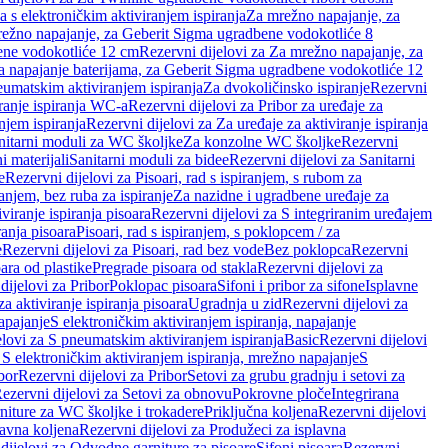
a s elektroničkim aktiviranjem ispiranja
Za mrežno napajanje, za
ežno napajanje, za Geberit Sigma ugradbene vodokotliće 8
ene vodokotliće 12 cm
Rezervni dijelovi za Za mrežno napajanje, za
Za napajanje baterijama, za Geberit Sigma ugradbene vodokotliće 12
neumatskim aktiviranjem ispiranja
Za dvokoličinsko ispiranje
Rezervni
iranje ispiranja WC-a
Rezervni dijelovi za Pribor za uređaje za
njem ispiranja
Rezervni dijelovi za Za uređaje za aktiviranje ispiranja
anitarni moduli za WC školjke
Za konzolne WC školjke
Rezervni
i materijali
Sanitarni moduli za bidee
Rezervni dijelovi za Sanitarni
e
Rezervni dijelovi za Pisoari, rad s ispiranjem, s rubom za
ranjem, bez ruba za ispiranje
Za nazidne i ugradbene uređaje za
viranje ispiranja pisoara
Rezervni dijelovi za S integriranim uređajem
ranja pisoara
Pisoari, rad s ispiranjem, s poklopcem / za
e
Rezervni dijelovi za Pisoari, rad bez vode
Bez poklopca
Rezervni
ara od plastike
Pregrade pisoara od stakla
Rezervni dijelovi za
dijelovi za Pribor
Poklopac pisoara
Sifoni i pribor za sifone
Isplavne
za aktiviranje ispiranja pisoara
Ugradnja u zid
Rezervni dijelovi za
apajanje
S elektroničkim aktiviranjem ispiranja, napajanje
elovi za S pneumatskim aktiviranjem ispiranja
Basic
Rezervni dijelovi
 S elektroničkim aktiviranjem ispiranja, mrežno napajanje
S
bor
Rezervni dijelovi za Pribor
Setovi za grubu gradnju i setovi za
ezervni dijelovi za Setovi za obnovu
Pokrovne ploče
Integrirana
niture za WC školjke i trokadere
Priključna koljena
Rezervni dijelovi
lavna koljena
Rezervni dijelovi za Produžeci za isplavna
dijelovi za Odvodne garniture za pisoare
Sifoni pisoara
Rezervni