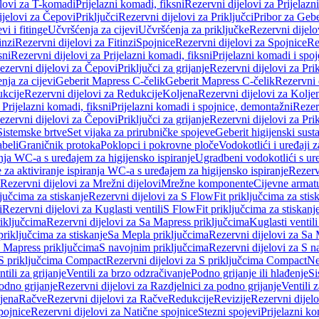
elovi za T-komadi
Prijelazni komadi, fiksni
Rezervni dijelovi za Prijelazn
ijelovi za Čepovi
Priključci
Rezervni dijelovi za Priključci
Pribor za Gebe
vi i fitinge
Učvršćenja za cijevi
Učvršćenja za priključke
Rezervni dijelo
inzi
Rezervni dijelovi za Fitinzi
Spojnice
Rezervni dijelovi za Spojnice
Re
sni
Rezervni dijelovi za Prijelazni komadi, fiksni
Prijelazni komadi i spo
ezervni dijelovi za Čepovi
Priključci za grijanje
Rezervni dijelovi za Prik
nja za cijevi
Geberit Mapress C-čelik
Geberit Mapress C-čelik
Rezervni 
kcije
Rezervni dijelovi za Redukcije
Koljena
Rezervni dijelovi za Kolje
 Prijelazni komadi, fiksni
Prijelazni komadi i spojnice, demontažni
Rezerv
ezervni dijelovi za Čepovi
Priključci za grijanje
Rezervni dijelovi za Prik
Sistemske brtve
Set vijaka za prirubničke spojeve
Geberit higijenski sust
beli
Graničnik protoka
Poklopci i pokrovne ploče
Vodokotlići i uređaji 
ranja WC-a s uređajem za higijensko ispiranje
Ugradbeni vodokotlići s ure
e za aktiviranje ispiranja WC-a s uređajem za higijensko ispiranje
Rezervn
Rezervni dijelovi za Mrežni dijelovi
Mrežne komponente
Cijevne armat
jučcima za stiskanje
Rezervni dijelovi za S FlowFit priključcima za stis
i
Rezervni dijelovi za Kuglasti ventili
S FlowFit priključcima za stiskanj
iključcima
Rezervni dijelovi za Sa Mapress priključcima
Kuglasti ventil
priključcima za stiskanje
Sa Mepla priključcima
Rezervni dijelovi za Sa
a Mapress priključcima
S navojnim priključcima
Rezervni dijelovi za S n
S priključcima Compact
Rezervni dijelovi za S priključcima Compact
Ne
tili za grijanje
Ventili za brzo odzračivanje
Podno grijanje ili hlađenje
Si
odno grijanje
Rezervni dijelovi za Razdjelnici za podno grijanje
Ventili 
jena
Račve
Rezervni dijelovi za Račve
Redukcije
Revizije
Rezervni dijelo
pojnice
Rezervni dijelovi za Natične spojnice
Stezni spojevi
Prijelazni ko