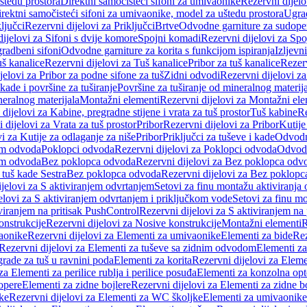
štedu prostora
Direktni samočisteći sifoni za umivaonike
Rezervni dijelo
irektni samočisteći sifoni za umivaonike, model za uštedu prostora
Ugrad
ljučci
Rezervni dijelovi za Priključci
Brtve
Odvodne garniture za sudope
ijelovi za Sifoni s dvije komore
Spojni komadi
Rezervni dijelovi za Sp
radbeni sifoni
Odvodne garniture za korita s funkcijom ispiranja
Izljevni
š kanalice
Rezervni dijelovi za Tuš kanalice
Pribor za tuš kanalice
Rezerv
jelovi za Pribor za podne sifone za tuš
Zidni odvodi
Rezervni dijelovi z
kade i površine za tuširanje
Površine za tuširanje od mineralnog materij
neralnog materijala
Montažni elementi
Rezervni dijelovi za Montažni ele
dijelovi za Kabine, pregradne stijene i vrata za tuš prostor
Tuš kabine
Re
 dijelovi za Vrata za tuš prostor
Pribor
Rezervni dijelovi za Pribor
Kutije
i za Kutije za odlaganje za niše
Pribor
Priključci za tuševe i kade
Odvodne
em odvoda
Poklopci odvoda
Rezervni dijelovi za Poklopci odvoda
Odvodn
em odvoda
Bez poklopca odvoda
Rezervni dijelovi za Bez poklopca odv
 tuš kade Sestra
Bez poklopca odvoda
Rezervni dijelovi za Bez poklop
jelovi za S aktiviranjem odvrtanjem
Setovi za finu montažu aktiviranja
elovi za S aktiviranjem odvrtanjem i priključkom vode
Setovi za finu mo
viranjem na pritisak PushControl
Rezervni dijelovi za S aktiviranjem na
onstrukcije
Rezervni dijelovi za Nosive konstrukcije
Montažni elementi
R
aonike
Rezervni dijelovi za Elementi za umivaonike
Elementi za bide
Rez
Rezervni dijelovi za Elementi za tuševe sa zidnim odvodom
Elementi za
grade za tuš u ravnini poda
Elementi za korita
Rezervni dijelovi za Eleme
za Elementi za perilice rublja i perilice posuđa
Elementi za konzolna opt
opere
Elementi za zidne bojlere
Rezervni dijelovi za Elementi za zidne b
ke
Rezervni dijelovi za Elementi za WC školjke
Elementi za umivaonike