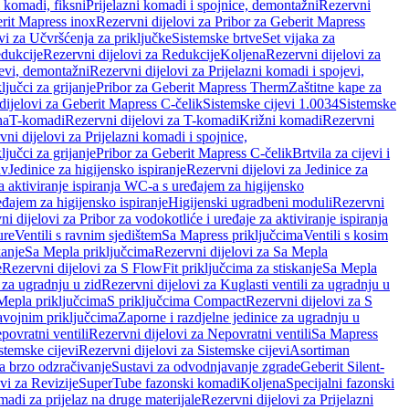
i komadi, fiksni
Prijelazni komadi i spojnice, demontažni
Rezervni
rit Mapress inox
Rezervni dijelovi za Pribor za Geberit Mapress
vi za Učvršćenja za priključke
Sistemske brtve
Set vijaka za
dukcije
Rezervni dijelovi za Redukcije
Koljena
Rezervni dijelovi za
jevi, demontažni
Rezervni dijelovi za Prijelazni komadi i spojevi,
ljučci za grijanje
Pribor za Geberit Mapress Therm
Zaštitne kape za
dijelovi za Geberit Mapress C-čelik
Sistemske cijevi 1.0034
Sistemske
na
T-komadi
Rezervni dijelovi za T-komadi
Križni komadi
Rezervni
ni dijelovi za Prijelazni komadi i spojnice,
ljučci za grijanje
Pribor za Geberit Mapress C-čelik
Brtvila za cijevi i
av
Jedinice za higijensko ispiranje
Rezervni dijelovi za Jedinice za
za aktiviranje ispiranja WC-a s uređajem za higijensko
đajem za higijensko ispiranje
Higijenski ugradbeni moduli
Rezervni
i dijelovi za Pribor za vodokotliće i uređaje za aktiviranje ispiranja
ure
Ventili s ravnim sjedištem
Sa Mapress priključcima
Ventili s kosim
kanje
Sa Mepla priključcima
Rezervni dijelovi za Sa Mepla
e
Rezervni dijelovi za S FlowFit priključcima za stiskanje
Sa Mepla
i za ugradnju u zid
Rezervni dijelovi za Kuglasti ventili za ugradnju u
 Mepla priključcima
S priključcima Compact
Rezervni dijelovi za S
avojnim priključcima
Zaporne i razdjelne jedinice za ugradnju u
povratni ventili
Rezervni dijelovi za Nepovratni ventili
Sa Mapress
stemske cijevi
Rezervni dijelovi za Sistemske cijevi
Asortiman
za brzo odzračivanje
Sustavi za odvodnjavanje zgrade
Geberit Silent-
vi za Revizije
SuperTube fazonski komadi
Koljena
Specijalni fazonski
madi za prijelaz na druge materijale
Rezervni dijelovi za Prijelazni