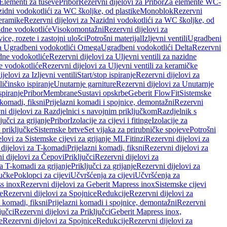
 Elementi za tuševe
Pribor
Rezervni dijelovi za Pribor
Za elemente WC-
zidni vodokotlići za WC školjke, od plastike
Monoblok
Rezervni
keramike
Rezervni dijelovi za Nazidni vodokotlići za WC školjke, od
zidne vodokotliće
Visokomontažni
Rezervni dijelovi za
ce, rozete i zastojni ulošci
Potrošni materijal
Izljevni ventili
Ugradbeni
za Ugradbeni vodokotlići Omega
Ugradbeni vodokotlići Delta
Rezervni
idne vodokotliće
Rezervni dijelovi za Uljevni ventili za nazidne
ke vodokotliće
Rezervni dijelovi za Uljevni ventili za keramičke
jelovi za Izljevni ventili
Start/stop ispiranje
Rezervni dijelovi za
ičinsko ispiranje
Unutarnje garniture
Rezervni dijelovi za Unutarnje
spiranje
Pribor
Membrane
Sustavi opskrbe
Geberit FlowFit
Sistemske
 komadi, fiksni
Prijelazni komadi i spojnice, demontažni
Rezervni
ni dijelovi za Razdjelnici s navojnim priključkom
Razdjelnik s
jučci za grijanje
Pribor
Izolacije za cijevi i fitinge
Izolacije za
 priključke
Sistemske brtve
Set vijaka za prirubničke spojeve
Potrošni
elovi za Sistemske cijevi za grijanje ML
Fitinzi
Rezervni dijelovi za
 dijelovi za T-komadi
Prijelazni komadi, fiksni
Rezervni dijelovi za
i dijelovi za Čepovi
Priključci
Rezervni dijelovi za
za T-komadi za grijanje
Priključci za grijanje
Rezervni dijelovi za
jučke
Poklopci za cijevi
Učvršćenja za cijevi
Učvršćenja za
s inox
Rezervni dijelovi za Geberit Mapress inox
Sistemske cijevi
e
Rezervni dijelovi za Spojnice
Redukcije
Rezervni dijelovi za
i komadi, fiksni
Prijelazni komadi i spojnice, demontažni
Rezervni
jučci
Rezervni dijelovi za Priključci
Geberit Mapress inox,
e
Rezervni dijelovi za Spojnice
Redukcije
Rezervni dijelovi za