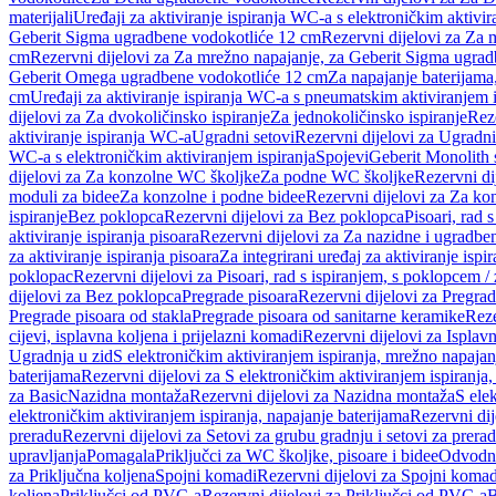
materijali
Uređaji za aktiviranje ispiranja WC-a s elektroničkim aktivir
Geberit Sigma ugradbene vodokotliće 12 cm
Rezervni dijelovi za Za
cm
Rezervni dijelovi za Za mrežno napajanje, za Geberit Sigma ugra
Geberit Omega ugradbene vodokotliće 12 cm
Za napajanje baterijam
cm
Uređaji za aktiviranje ispiranja WC-a s pneumatskim aktiviranjem i
dijelovi za Za dvokoličinsko ispiranje
Za jednokoličinsko ispiranje
Reze
aktiviranje ispiranja WC-a
Ugradni setovi
Rezervni dijelovi za Ugradni
WC-a s elektroničkim aktiviranjem ispiranja
Spojevi
Geberit Monolith 
dijelovi za Za konzolne WC školjke
Za podne WC školjke
Rezervni di
moduli za bidee
Za konzolne i podne bidee
Rezervni dijelovi za Za ko
ispiranje
Bez poklopca
Rezervni dijelovi za Bez poklopca
Pisoari, rad 
aktiviranje ispiranja pisoara
Rezervni dijelovi za Za nazidne i ugradbene
za aktiviranje ispiranja pisoara
Za integrirani uređaj za aktiviranje ispi
poklopac
Rezervni dijelovi za Pisoari, rad s ispiranjem, s poklopcem /
dijelovi za Bez poklopca
Pregrade pisoara
Rezervni dijelovi za Pregrad
Pregrade pisoara od stakla
Pregrade pisoara od sanitarne keramike
Reze
cijevi, isplavna koljena i prijelazni komadi
Rezervni dijelovi za Isplavn
Ugradnja u zid
S elektroničkim aktiviranjem ispiranja, mrežno napajan
baterijama
Rezervni dijelovi za S elektroničkim aktiviranjem ispiranja,
za Basic
Nazidna montaža
Rezervni dijelovi za Nazidna montaža
S ele
elektroničkim aktiviranjem ispiranja, napajanje baterijama
Rezervni dij
preradu
Rezervni dijelovi za Setovi za grubu gradnju i setovi za prera
upravljanja
Pomagala
Priključci za WC školjke, pisoare i bidee
Odvodne
za Priključna koljena
Spojni komadi
Rezervni dijelovi za Spojni komad
koljena
Priključci od PVC-a
Rezervni dijelovi za Priključci od PVC-a
B