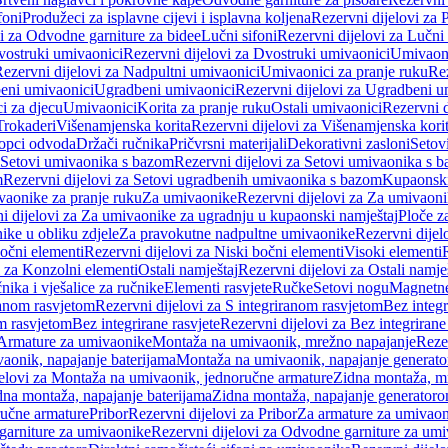
foni
Produžeci za isplavne cijevi i isplavna koljena
Rezervni dijelovi za P
i za Odvodne garniture za bidee
Lučni sifoni
Rezervni dijelovi za Lučni 
ostruki umivaonici
Rezervni dijelovi za Dvostruki umivaonici
Umivaoni
ezervni dijelovi za Nadpultni umivaonici
Umivaonici za pranje ruku
Rez
beni umivaonici
Ugradbeni umivaonici
Rezervni dijelovi za Ugradbeni u
i za djecu
Umivaonici
Korita za pranje ruku
Ostali umivaonici
Rezervni d
Trokaderi
Višenamjenska korita
Rezervni dijelovi za Višenamjenska kori
opci odvoda
Držači ručnika
Pričvrsni materijali
Dekorativni zasloni
Setov
Setovi umivaonika s bazom
Rezervni dijelovi za Setovi umivaonika s 
m
Rezervni dijelovi za Setovi ugradbenih umivaonika s bazom
Kupaonski
vaonike za pranje ruku
Za umivaonike
Rezervni dijelovi za Za umivaon
i dijelovi za Za umivaonike za ugradnju u kupaonski namještaj
Ploče z
ike u obliku zdjele
Za pravokutne nadpultne umivaonike
Rezervni dije
očni elementi
Rezervni dijelovi za Niski bočni elementi
Visoki elementi
i za Konzolni elementi
Ostali namještaj
Rezervni dijelovi za Ostali namje
nika i vješalice za ručnike
Elementi rasvjete
Ručke
Setovi nogu
Magnetne
ranom rasvjetom
Rezervni dijelovi za S integriranom rasvjetom
Bez integr
om rasvjetom
Bez integrirane rasvjete
Rezervni dijelovi za Bez integrirane
 Armature za umivaonike
Montaža na umivaonik, mrežno napajanje
Reze
aonik, napajanje baterijama
Montaža na umivaonik, napajanje generat
jelovi za Montaža na umivaonik, jednoručne armature
Zidna montaža, m
dna montaža, napajanje baterijama
Zidna montaža, napajanje generator
ručne armature
Pribor
Rezervni dijelovi za Pribor
Za armature za umivao
arniture za umivaonike
Rezervni dijelovi za Odvodne garniture za um