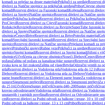
komadi za prijelaz na druge materijale
Priključci za uređaje
Rezervni di
dijelovi za Natične spojnice za priključak uređaja
Pribor
Cijevne obujm
komadi
Rezervni dijelovi za Fazonski komadi
Koljena
Rezervni dijelov
dijelovi za Spojevi
Natične spojnice
Rezervni dijelovi za Natične spojn
uređaje
Priključna koljena
Rezervni dijelovi za Priključna koljena
Spojn
Pro
Cijevi
Rezervni dijelovi za Cijevi
Fazonski komadi
Rezervni dijelo
Redukcije
Revizije
Rezervni dijelovi za Revizije
SuperTube fazonski k
dijelovi za Spojevi
Natične spojnice
Rezervni dijelovi za Natične spojn
obujmice
Čepovi
Brtve
Rezervni dijelovi za Brtve
Potrošni materijal
Geb
komadi
Specijalni fazonski komadi
Rezervni dijelovi za Specijalni fa
spojnice
Rezervni dijelovi za Natične spojnice
Prijelazni komadi za pri
spojevi
Prirubnički spojevi
Rubne veze
Priključci za uređaje
Rezervni di
spojnice
Spojni komadi
Rezervni dijelovi za Spojni komadi
Sifoni s vi
obujmice
Učvršćenja za cijevne obujmice
Noseći žljebovi
Čepovi
Brtve
požara
Zaštita od požara za kanalizacijske sustave
Rezervni dijelovi za
zvuka koja se širi zrakom
Zaštita od vlage
Brtvila
Odzračni ventili za 
grla
Rezervni dijelovi za Vodolovna grla
Vodolovna grla do 12 l/s
Rezer
žljebove
Rezervni dijelovi za Vodolovna grla za žljebove
Vodolovna grl
parne brane
Rezervni dijelovi za Elementi parne brane
Za vodolovna gr
sustave
Sigurnosni preljevi
Rezervni dijelovi za Sigurnosni preljevi
Za v
do 25 l/s
Učvršćenja
Sustav pričvršćivanja d40–200
Sustav pričvršćiv
krovno odvodnjavanje
Vodolovna grla
Rezervni dijelovi za Vodolovna
unutarnjih i vanjskih površina
Rezervni dijelovi za Odvodnjavanje unut
cm
Rezervni dijelovi za Podni odvodi za balkone i terase, 10 x 10 cm
P
Podni odvodi za balkone i terase, 13 x 13 cm
Pribor
Rezervni dijelovi 