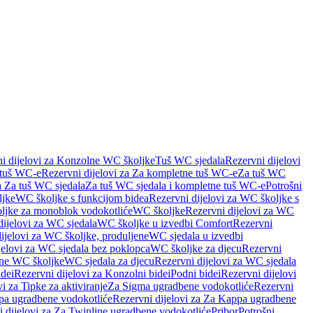
i dijelovi za Konzolne WC školjke
Tuš WC sjedala
Rezervni dijelovi
 tuš WC-e
Rezervni dijelovi za Za kompletne tuš WC-e
Za tuš WC
a Za tuš WC sjedala
Za tuš WC sjedala i kompletne tuš WC-e
Potrošni
ljke
WC školjke s funkcijom bidea
Rezervni dijelovi za WC školjke s
oljke za monoblok vodokotliće
WC školjke
Rezervni dijelovi za WC
dijelovi za WC sjedala
WC školjke u izvedbi Comfort
Rezervni
ijelovi za WC školjke, produljene
WC sjedala u izvedbi
jelovi za WC sjedala bez poklopca
WC školjke za djecu
Rezervni
dne WC školjke
WC sjedala za djecu
Rezervni dijelovi za WC sjedala
dei
Rezervni dijelovi za Konzolni bidei
Podni bidei
Rezervni dijelovi
i za Tipke za aktiviranje
Za Sigma ugradbene vodokotliće
Rezervni
a ugradbene vodokotliće
Rezervni dijelovi za Za Kappa ugradbene
 dijelovi za Za Twinline ugradbene vodokotliće
Pribor
Potrošni