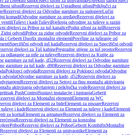
vi za Direktni samočisteći sifoni za umivaonike
Direktni samočisteći
beni sifoni
Rezervni dijelovi za Ugradbeni sifoni
Priključci za
re
Rezervni dijelovi za Odvodne garniture za sudopere
Lučni
ojni komadi
Odvodne garniture za uređaje
Rezervni dijelovi za
 ventili
Tuševi i kade
Tuševi
Rješenja odvodnje za tuševe u razini
ni dijelovi za Pribor za tuš kanalice
Podni sifoni za tuš
Rezervni
a Zidni odvodi
Pribor za zidne odvode
Rezervni dijelovi za Pribor za
ala i Geberit Duofix montažni elementi
Površine za tuširanje od
menti
Specifični odvodi tuš kada
Rezervni dijelovi za Specifični odvodi
zervni dijelovi za Tuš kabine
Pregradne stijene za tuš prostor
Rezervni
 za odlaganje za niše za tuševe
Rezervni dijelovi za Kutije za
 garniture za tuš kade, d52
Rezervni dijelovi za Odvodne garniture
e garniture za tuš kade, d90
Rezervni dijelovi za Odvodne garniture
oda
Poklopci odvoda
Rezervni dijelovi za Poklopci odvoda
Odvodne
ca odvoda
Odvodne garniture za kade, d52
Rezervni dijelovi za
 odvrtanjem
Rezervni dijelovi za Setovi za finu montažu aktiviranja
ntažu aktiviranja odvrtanjem i priključka vode
Rezervni dijelovi za
 pritisak PushControl
Sustavi instalacije i ispiranja
Geberit
ezervni dijelovi za Montažni elementi
Elementi za WC
ervni dijelovi za Elementi za bide
Elementi za pisoare
Rezervni
 tuševe i kade
Rezervni dijelovi za Elementi za tuševe i kade
Elementi
nti za korita
Elementi za armature
Rezervni dijelovi za Elementi za
erećenja
Rezervni dijelovi za Elementi za konzolna
ojlere
Pribor
Rezervni dijelovi za Pribor
Geberit Kombifix
Montažni
Rezervni dijelovi za Elementi za umivaonike
Elementi za