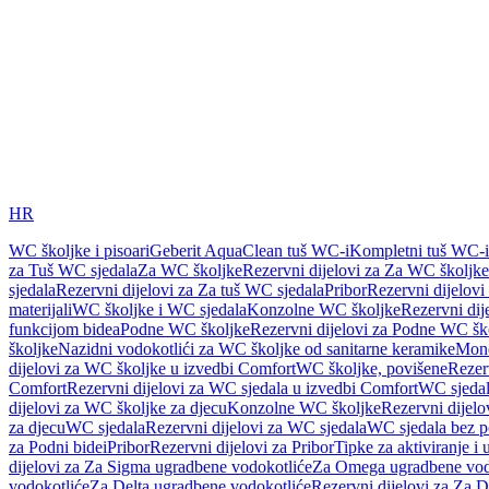
HR
WC školjke i pisoari
Geberit AquaClean tuš WC-i
Kompletni tuš WC-i
za Tuš WC sjedala
Za WC školjke
Rezervni dijelovi za Za WC školjke
sjedala
Rezervni dijelovi za Za tuš WC sjedala
Pribor
Rezervni dijelovi
materijali
WC školjke i WC sjedala
Konzolne WC školjke
Rezervni di
funkcijom bidea
Podne WC školjke
Rezervni dijelovi za Podne WC šk
školjke
Nazidni vodokotlići za WC školjke od sanitarne keramike
Mon
dijelovi za WC školjke u izvedbi Comfort
WC školjke, povišene
Rezer
Comfort
Rezervni dijelovi za WC sjedala u izvedbi Comfort
WC sjeda
dijelovi za WC školjke za djecu
Konzolne WC školjke
Rezervni dijel
za djecu
WC sjedala
Rezervni dijelovi za WC sjedala
WC sjedala bez p
za Podni bidei
Pribor
Rezervni dijelovi za Pribor
Tipke za aktiviranje i 
dijelovi za Za Sigma ugradbene vodokotliće
Za Omega ugradbene vod
vodokotliće
Za Delta ugradbene vodokotliće
Rezervni dijelovi za Za 