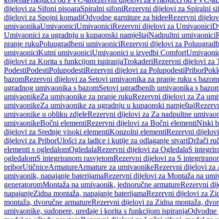
dijelovi za Sifoni pisoara
Spiralni sifoni
Rezervni dijelovi za Spiralni si
dijelovi za Spojni komadi
Odvodne garniture za bidee
Rezervni dijelov
umivaonika
Umivaonici
Umivaonici
Rezervni dijelovi za Umivaonici
Dv
Umivaonici za ugradnju u kupaonski namještaj
Nadpultni umivaonici
R
pranje ruku
Poluugradbeni umivaonici
Rezervni dijelovi za Poluugrad
umivaonici
Kutni umivaonici
Umivaonici u izvedbi Comfort
Umivaonic
dijelovi za Korita s funkcijom ispiranja
Trokaderi
Rezervni dijelovi za 
Podesti
Podesti
Polupodesti
Rezervni dijelovi za Polupodesti
Pribor
Pokl
bazom
Rezervni dijelovi za Setovi umivaonika za pranje ruku s bazom
ugradnog umivaonika s bazom
Setovi ugradbenih umivaonika s bazo
umivaonike
Za umivaonike za pranje ruku
Rezervni dijelovi za Za umi
umivaonike
Za umivaonike za ugradnju u kupaonski namještaj
Rezervn
umivaonike u obliku zdjele
Rezervni dijelovi za Za nadpultne umivaon
umivaonike
Bočni elementi
Rezervni dijelovi za Bočni elementi
Niski b
dijelovi za Srednje visoki elementi
Konzolni elementi
Rezervni dijelov
dijelovi za Pribor
Ulošci za ladice i kutije za odlaganje stvari
Držači ruč
elementi s ogledalom
Ogledala
Rezervni dijelovi za Ogledala
S integri
ogledalom
S integriranom rasvjetom
Rezervni dijelovi za S integriran
pribor
Utičnice
Armature
Armature za umivaonike
Rezervni dijelovi za
umivaonik, napajanje baterijama
Rezervni dijelovi za Montaža na umiv
generatorom
Montaža na umivaonik, jednoručne armature
Rezervni di
napajanje
Zidna montaža, napajanje baterijama
Rezervni dijelovi za Zi
montaža, dvoručne armature
Rezervni dijelovi za Zidna montaža, dvo
umivaonike, sudopere, uređaje i korita s funkcijom ispiranja
Odvodne g