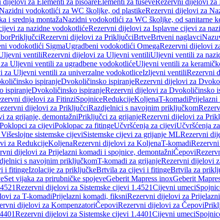
 dijelovi za Elementi za pisoare
Elementi za tuševe
Rezervni dijelovi za
Nazidni vodokotlići za WC školjke, od plastike
Rezervni dijelovi za Na
ka i srednja montaža
Nazidni vodokotlići za WC školjke, od sanitarne 
cijevi za nazidne vodokotliće
Rezervni dijelovi za Isplavne cijevi za na
ibor
Priključci
Rezervni dijelovi za Priključci
Brtve
Brtveni naglavci
Nazuvi
eni vodokotlići Sigma
Ugradbeni vodokotlići Omega
Rezervni dijelovi 
Uljevni ventili
Rezervni dijelovi za Uljevni ventili
Uljevni ventili za naz
 za Uljevni ventili za ugradbene vodokotliće
Uljevni ventili za keramič
i za Uljevni ventili za univerzalne vodokotlice
Izljevni ventili
Rezervni di
količinsko ispiranje
Dvokoličinsko ispiranje
Rezervni dijelovi za Dvokol
o ispiranje
Dvokoličinsko ispiranje
Rezervni dijelovi za Dvokoličinsko i
zervni dijelovi za Fitinzi
Spojnice
Redukcije
Koljena
T-komadi
Prijelazni
ezervni dijelovi za Priključci
Razdjelnici s navojnim priključkom
Rezerv
vi za grijanje, demontažni
Priključci za grijanje
Rezervni dijelovi za Prikl
Poklopci za cijevi
Poklopac za fitinge
Učvršćenja za cijevi
Učvršćenja za
 Višeslojne sistemske cijevi
Sistemske cijevi za grijanje ML
Rezervni dij
ovi za Redukcije
Koljena
Rezervni dijelovi za Koljena
T-komadi
Rezervni
vni dijelovi za Prijelazni komadi i spojnice, demontažni
Čepovi
Rezervn
djelnici s navojnim priključkom
T-komadi za grijanje
Rezervni dijelovi 
i i fitinge
Izolacije za priključke
Brtvila za cijevi i fitinge
Brtvila za prikl
ve
Set vijaka za prirubničke spojeve
Geberit Mapress inox
Geberit Mapres
.4521
Rezervni dijelovi za Sistemske cijevi 1.4521
Cijevni umeci
Spojnic
elovi za T-komadi
Prijelazni komadi, fiksni
Rezervni dijelovi za Prijelazn
ervni dijelovi za Kompenzatori
Čepovi
Rezervni dijelovi za Čepovi
Prikl
.4401
Rezervni dijelovi za Sistemske cijevi 1.4401
Cijevni umeci
Spojnic