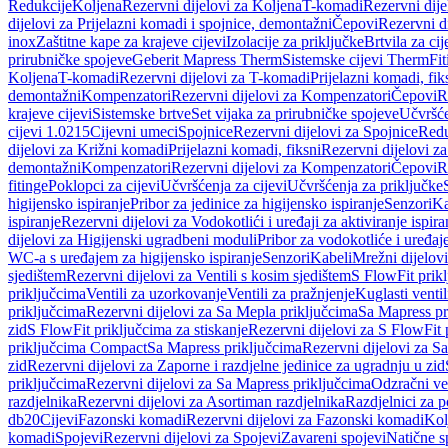
Redukcije
Koljena
Rezervni dijelovi za Koljena
T-komadi
Rezervni dij
dijelovi za Prijelazni komadi i spojnice, demontažni
Čepovi
Rezervni d
inox
Zaštitne kape za krajeve cijevi
Izolacije za priključke
Brtvila za cije
prirubničke spojeve
Geberit Mapress Therm
Sistemske cijevi Therm
Fit
Koljena
T-komadi
Rezervni dijelovi za T-komadi
Prijelazni komadi, fik
demontažni
Kompenzatori
Rezervni dijelovi za Kompenzatori
Čepovi
R
krajeve cijevi
Sistemske brtve
Set vijaka za prirubničke spojeve
Učvršće
cijevi 1.0215
Cijevni umeci
Spojnice
Rezervni dijelovi za Spojnice
Redu
dijelovi za Križni komadi
Prijelazni komadi, fiksni
Rezervni dijelovi za
demontažni
Kompenzatori
Rezervni dijelovi za Kompenzatori
Čepovi
R
fitinge
Poklopci za cijevi
Učvršćenja za cijevi
Učvršćenja za priključke
higijensko ispiranje
Pribor za jedinice za higijensko ispiranje
Senzori
Ka
ispiranje
Rezervni dijelovi za Vodokotlići i uređaji za aktiviranje ispi
dijelovi za Higijenski ugradbeni moduli
Pribor za vodokotliće i uređaj
WC-a s uređajem za higijensko ispiranje
Senzori
Kabeli
Mrežni dijelovi
sjedištem
Rezervni dijelovi za Ventili s kosim sjedištem
S FlowFit prikl
priključcima
Ventili za uzorkovanje
Ventili za pražnjenje
Kuglasti ventil
priključcima
Rezervni dijelovi za Sa Mepla priključcima
Sa Mapress pr
zid
S FlowFit priključcima za stiskanje
Rezervni dijelovi za S FlowFit 
priključcima Compact
Sa Mapress priključcima
Rezervni dijelovi za S
zid
Rezervni dijelovi za Zaporne i razdjelne jedinice za ugradnju u zid
priključcima
Rezervni dijelovi za Sa Mapress priključcima
Odzračni ven
razdjelnika
Rezervni dijelovi za Asortiman razdjelnika
Razdjelnici za p
db20
Cijevi
Fazonski komadi
Rezervni dijelovi za Fazonski komadi
Kol
komadi
Spojevi
Rezervni dijelovi za Spojevi
Zavareni spojevi
Natične s