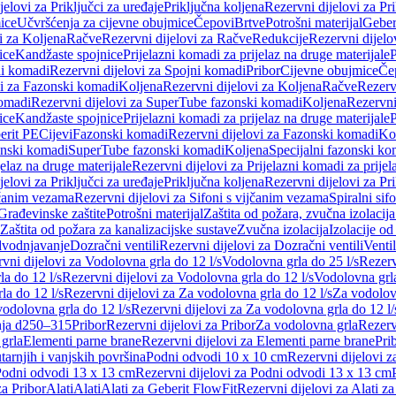
jelovi za Priključci za uređaje
Priključna koljena
Rezervni dijelovi za Pr
ice
Učvršćenja za cijevne obujmice
Čepovi
Brtve
Potrošni materijal
Geber
i za Koljena
Račve
Rezervni dijelovi za Račve
Redukcije
Rezervni dijelo
ice
Kandžaste spojnice
Prijelazni komadi za prijelaz na druge materijale
P
i komadi
Rezervni dijelovi za Spojni komadi
Pribor
Cijevne obujmice
Če
vi za Fazonski komadi
Koljena
Rezervni dijelovi za Koljena
Račve
Rezerv
omadi
Rezervni dijelovi za SuperTube fazonski komadi
Koljena
Rezervni
ice
Kandžaste spojnice
Prijelazni komadi za prijelaz na druge materijale
P
erit PE
Cijevi
Fazonski komadi
Rezervni dijelovi za Fazonski komadi
Ko
zonski komadi
SuperTube fazonski komadi
Koljena
Specijalni fazonski ko
jelaz na druge materijale
Rezervni dijelovi za Prijelazni komadi za prijel
jelovi za Priključci za uređaje
Priključna koljena
Rezervni dijelovi za Pr
jčanim vezama
Rezervni dijelovi za Sifoni s vijčanim vezama
Spiralni sif
Građevinske zaštite
Potrošni materijal
Zaštita od požara, zvučna izolacija 
 Zaštita od požara za kanalizacijske sustave
Zvučna izolacija
Izolacije od
odvodnjavanje
Dozračni ventili
Rezervni dijelovi za Dozračni ventili
Ventil
vni dijelovi za Vodolovna grla do 12 l/s
Vodolovna grla do 25 l/s
Rezerv
a do 12 l/s
Rezervni dijelovi za Vodolovna grla do 12 l/s
Vodolovna grla
la do 12 l/s
Rezervni dijelovi za Za vodolovna grla do 12 l/s
Za vodolovn
odolovna grla do 12 l/s
Rezervni dijelovi za Za vodolovna grla do 12 l/
anja d250–315
Pribor
Rezervni dijelovi za Pribor
Za vodolovna grla
Rezerv
 grla
Elementi parne brane
Rezervni dijelovi za Elementi parne brane
Pri
arnjih i vanjskih površina
Podni odvodi 10 x 10 cm
Rezervni dijelovi 
odni odvodi 13 x 13 cm
Rezervni dijelovi za Podni odvodi 13 x 13 cm
za Pribor
Alati
Alati
Alati za Geberit FlowFit
Rezervni dijelovi za Alati z