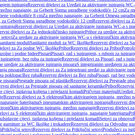
anjem ispiranja
Rezervni dijelovi za Uređaji za aktiviranje ispiranja WC-
 mrežno napajanje, za Geberit Sigma ugradbene vodokotliće 12 cm
Za mr
dbene vodokotliće 8 cm
Za mrežno napajanje, za Geberit Omega ugradb
a, za Geberit Sigma ugradbene vodokotliće 12 cm
Rezervni dijelovi za 
spiranja
Rezervni dijelovi za Uređaji za aktiviranje ispiranja WC-a s p
rvni dijelovi za Za jednokoličinsko ispiranje
Pribor za uređaje za aktiv
 setovi
Za uređaje za aktiviranje ispiranja WC-a s elektroničkim aktivira
sanitarni moduli
Sanitarni moduli za WC školjke
Rezervni dijelovi za S
jelovi za Za podne WC školjke
Pribor
Rezervni dijelovi za Pribor
Potrošn
nzolne i podne bidee
Pisoari
Pisoari, rad s ispiranjem, s rubom za ispiranj
s ispiranjem, bez ruba za ispiranje
Rezervni dijelovi za Pisoari, rad s ispi
 uređaje za aktiviranje ispiranja pisoara
S integriranim uređajem za akti
ranja pisoara
Rezervni dijelovi za Za integrirani uređaj za aktiviranje ispi
 za poklopac
Bez ruba
Rezervni dijelovi za Bez ruba
Pisoari, rad bez vod
e pisoara
Pregrade pisoara od plastike
Rezervni dijelovi za Pregrade piso
rvni dijelovi za Pregrade pisoara od sanitarne keramike
Pribor
Rezervni 
e cijevi, isplavna koljena i prijelazni komadi
Pričvrsni materijali
Uređaji 
je
Rezervni dijelovi za S elektroničkim aktiviranjem ispiranja, mrežno n
 napajanje baterijama
S pneumatskim aktiviranjem ispiranja
Rezervni dij
ktroničkim aktiviranjem ispiranja, mrežno napajanje
Rezervni dijelovi za
elovi za S elektroničkim aktiviranjem ispiranja, napajanje baterijama
Pri
du
Isplavne cijevi, isplavna koljena i prijelazni komadi
Setovi za obnovu
R
 garniture za WC školjke i trokadere
Rezervni dijelovi za Odvodne gar
i
Priključni setovi
Rezervni dijelovi za Priključni setovi
Produžeci za isp
rtveni naglavci i pokrovne kape
Odvodne garniture za pisoare
Rezervni 