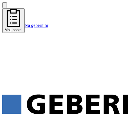
Na geberit.hr
Moji popisi