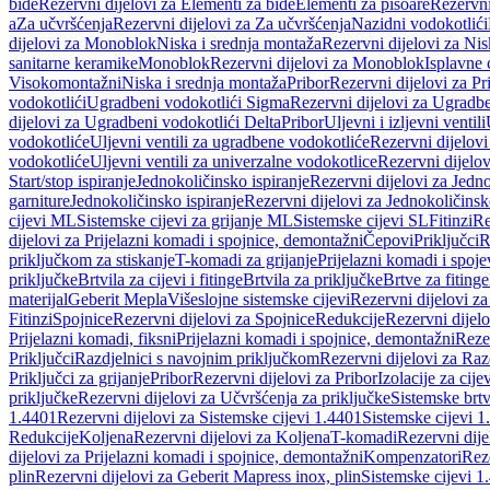
bide
Rezervni dijelovi za Elementi za bide
Elementi za pisoare
Rezervni
a
Za učvršćenja
Rezervni dijelovi za Za učvršćenja
Nazidni vodokotlići
dijelovi za Monoblok
Niska i srednja montaža
Rezervni dijelovi za Nis
sanitarne keramike
Monoblok
Rezervni dijelovi za Monoblok
Isplavne 
Visokomontažni
Niska i srednja montaža
Pribor
Rezervni dijelovi za Pr
vodokotlići
Ugradbeni vodokotlići Sigma
Rezervni dijelovi za Ugradb
dijelovi za Ugradbeni vodokotlići Delta
Pribor
Uljevni i izljevni ventili
vodokotliće
Uljevni ventili za ugradbene vodokotliće
Rezervni dijelovi
vodokotliće
Uljevni ventili za univerzalne vodokotlice
Rezervni dijelov
Start/stop ispiranje
Jednokoličinsko ispiranje
Rezervni dijelovi za Jedno
garniture
Jednokoličinsko ispiranje
Rezervni dijelovi za Jednokoličinsk
cijevi ML
Sistemske cijevi za grijanje ML
Sistemske cijevi SL
Fitinzi
Re
dijelovi za Prijelazni komadi i spojnice, demontažni
Čepovi
Priključci
R
priključkom za stiskanje
T-komadi za grijanje
Prijelazni komadi i spoje
priključke
Brtvila za cijevi i fitinge
Brtvila za priključke
Brtve za fitinge
materijal
Geberit Mepla
Višeslojne sistemske cijevi
Rezervni dijelovi za
Fitinzi
Spojnice
Rezervni dijelovi za Spojnice
Redukcije
Rezervni dijel
Prijelazni komadi, fiksni
Prijelazni komadi i spojnice, demontažni
Rezer
Priključci
Razdjelnici s navojnim priključkom
Rezervni dijelovi za Raz
Priključci za grijanje
Pribor
Rezervni dijelovi za Pribor
Izolacije za cijev
priključke
Rezervni dijelovi za Učvršćenja za priključke
Sistemske brt
1.4401
Rezervni dijelovi za Sistemske cijevi 1.4401
Sistemske cijevi 1
Redukcije
Koljena
Rezervni dijelovi za Koljena
T-komadi
Rezervni dij
dijelovi za Prijelazni komadi i spojnice, demontažni
Kompenzatori
Rez
plin
Rezervni dijelovi za Geberit Mapress inox, plin
Sistemske cijevi 1