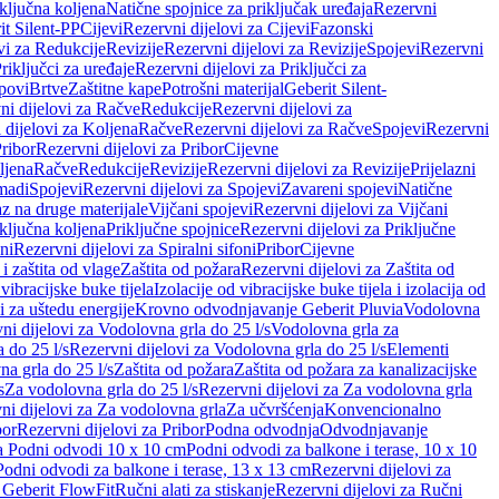
iključna koljena
Natične spojnice za priključak uređaja
Rezervni
it Silent-PP
Cijevi
Rezervni dijelovi za Cijevi
Fazonski
vi za Redukcije
Revizije
Rezervni dijelovi za Revizije
Spojevi
Rezervni
riključci za uređaje
Rezervni dijelovi za Priključci za
povi
Brtve
Zaštitne kape
Potrošni materijal
Geberit Silent-
ni dijelovi za Račve
Redukcije
Rezervni dijelovi za
 dijelovi za Koljena
Račve
Rezervni dijelovi za Račve
Spojevi
Rezervni
ribor
Rezervni dijelovi za Pribor
Cijevne
ljena
Račve
Redukcije
Revizije
Rezervni dijelovi za Revizije
Prijelazni
madi
Spojevi
Rezervni dijelovi za Spojevi
Zavareni spojevi
Natične
az na druge materijale
Vijčani spojevi
Rezervni dijelovi za Vijčani
iključna koljena
Priključne spojnice
Rezervni dijelovi za Priključne
oni
Rezervni dijelovi za Spiralni sifoni
Pribor
Cijevne
i zaštita od vlage
Zaštita od požara
Rezervni dijelovi za Zaštita od
 vibracijske buke tijela
Izolacije od vibracijske buke tijela i izolacija od
i za uštedu energije
Krovno odvodnjavanje Geberit Pluvia
Vodolovna
ni dijelovi za Vodolovna grla do 25 l/s
Vodolovna grla za
 do 25 l/s
Rezervni dijelovi za Vodolovna grla do 25 l/s
Elementi
a grla do 25 l/s
Zaštita od požara
Zaštita od požara za kanalizacijske
s
Za vodolovna grla do 25 l/s
Rezervni dijelovi za Za vodolovna grla
ni dijelovi za Za vodolovna grla
Za učvršćenja
Konvencionalno
bor
Rezervni dijelovi za Pribor
Podna odvodnja
Odvodnjavanje
za Podni odvodi 10 x 10 cm
Podni odvodi za balkone i terase, 10 x 10
Podni odvodi za balkone i terase, 13 x 13 cm
Rezervni dijelovi za
a Geberit FlowFit
Ručni alati za stiskanje
Rezervni dijelovi za Ručni