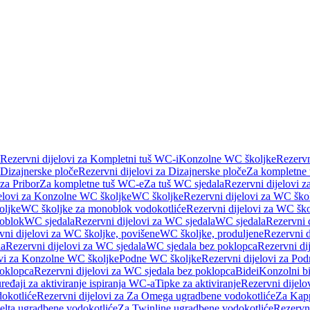
Rezervni dijelovi za Kompletni tuš WC-i
Konzolne WC školjke
Rezervn
Dizajnerske ploče
Rezervni dijelovi za Dizajnerske ploče
Za kompletne
 za Pribor
Za kompletne tuš WC-e
Za tuš WC sjedala
Rezervni dijelovi z
jelovi za Konzolne WC školjke
WC školjke
Rezervni dijelovi za WC ško
oljke
WC školjke za monoblok vodokotliće
Rezervni dijelovi za WC šk
oblok
WC sjedala
Rezervni dijelovi za WC sjedala
WC sjedala
Rezervni 
vni dijelovi za WC školjke, povišene
WC školjke, produljene
Rezervni d
la
Rezervni dijelovi za WC sjedala
WC sjedala bez poklopca
Rezervni di
ovi za Konzolne WC školjke
Podne WC školjke
Rezervni dijelovi za Po
oklopca
Rezervni dijelovi za WC sjedala bez poklopca
Bidei
Konzolni bi
uređaji za aktiviranje ispiranja WC-a
Tipke za aktiviranje
Rezervni dijelov
okotliće
Rezervni dijelovi za Za Omega ugradbene vodokotliće
Za Kapp
Delta ugradbene vodokotliće
Za Twinline ugradbene vodokotliće
Rezervni