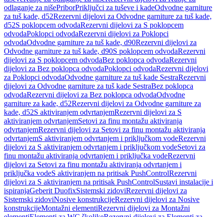
odlaganje za niše
Pribor
Priključci za tuševe i kade
Odvodne garniture
za tuš kade, d52
Rezervni dijelovi za Odvodne garniture za tuš kade,
d52
S poklopcem odvoda
Rezervni dijelovi za S poklopcem
odvoda
Poklopci odvoda
Rezervni dijelovi za Poklopci
odvoda
Odvodne garniture za tuš kade, d90
Rezervni dijelovi za
Odvodne garniture za tuš kade, d90
S poklopcem odvoda
Rezervni
dijelovi za S poklopcem odvoda
Bez poklopca odvoda
Rezervni
dijelovi za Bez poklopca odvoda
Poklopci odvoda
Rezervni dijelovi
za Poklopci odvoda
Odvodne garniture za tuš kade Sestra
Rezervni
dijelovi za Odvodne garniture za tuš kade Sestra
Bez poklopca
odvoda
Rezervni dijelovi za Bez poklopca odvoda
Odvodne
garniture za kade, d52
Rezervni dijelovi za Odvodne garniture za
kade, d52
S aktiviranjem odvrtanjem
Rezervni dijelovi za S
aktiviranjem odvrtanjem
Setovi za finu montažu aktiviranja
odvrtanjem
Rezervni dijelovi za Setovi za finu montažu aktiviranja
odvrtanjem
S aktiviranjem odvrtanjem i priključkom vode
Rezervni
dijelovi za S aktiviranjem odvrtanjem i priključkom vode
Setovi za
finu montažu aktiviranja odvrtanjem i priključka vode
Rezervni
dijelovi za Setovi za finu montažu aktiviranja odvrtanjem i
priključka vode
S aktiviranjem na pritisak PushControl
Rezervni
dijelovi za S aktiviranjem na pritisak PushControl
Sustavi instalacije i
ispiranja
Geberit Duofix
Sistemski zidovi
Rezervni dijelovi za
Sistemski zidovi
Nosive konstrukcije
Rezervni dijelovi za Nosive
konstrukcije
Montažni elementi
Rezervni dijelovi za Montažni
elementi
Elementi za WC školjke
Rezervni dijelovi za Elementi za