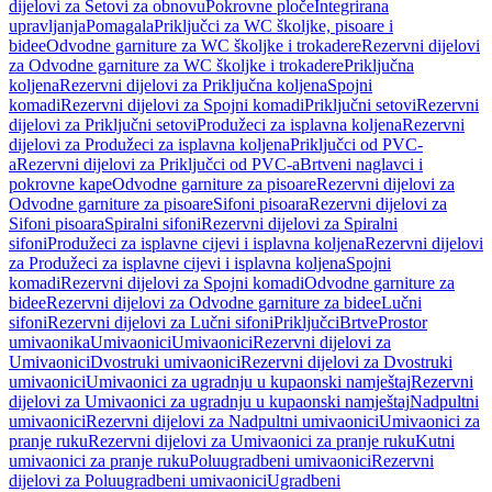
dijelovi za Setovi za obnovu
Pokrovne ploče
Integrirana
upravljanja
Pomagala
Priključci za WC školjke, pisoare i
bidee
Odvodne garniture za WC školjke i trokadere
Rezervni dijelovi
za Odvodne garniture za WC školjke i trokadere
Priključna
koljena
Rezervni dijelovi za Priključna koljena
Spojni
komadi
Rezervni dijelovi za Spojni komadi
Priključni setovi
Rezervni
dijelovi za Priključni setovi
Produžeci za isplavna koljena
Rezervni
dijelovi za Produžeci za isplavna koljena
Priključci od PVC-
a
Rezervni dijelovi za Priključci od PVC-a
Brtveni naglavci i
pokrovne kape
Odvodne garniture za pisoare
Rezervni dijelovi za
Odvodne garniture za pisoare
Sifoni pisoara
Rezervni dijelovi za
Sifoni pisoara
Spiralni sifoni
Rezervni dijelovi za Spiralni
sifoni
Produžeci za isplavne cijevi i isplavna koljena
Rezervni dijelovi
za Produžeci za isplavne cijevi i isplavna koljena
Spojni
komadi
Rezervni dijelovi za Spojni komadi
Odvodne garniture za
bidee
Rezervni dijelovi za Odvodne garniture za bidee
Lučni
sifoni
Rezervni dijelovi za Lučni sifoni
Priključci
Brtve
Prostor
umivaonika
Umivaonici
Umivaonici
Rezervni dijelovi za
Umivaonici
Dvostruki umivaonici
Rezervni dijelovi za Dvostruki
umivaonici
Umivaonici za ugradnju u kupaonski namještaj
Rezervni
dijelovi za Umivaonici za ugradnju u kupaonski namještaj
Nadpultni
umivaonici
Rezervni dijelovi za Nadpultni umivaonici
Umivaonici za
pranje ruku
Rezervni dijelovi za Umivaonici za pranje ruku
Kutni
umivaonici za pranje ruku
Poluugradbeni umivaonici
Rezervni
dijelovi za Poluugradbeni umivaonici
Ugradbeni