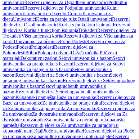
umivaonici
Rezervni dijelovi za Ugradbeni umivaonici
Podpultni
umivaonici
Rezervni dijelovi za Podpultni umivaonici
Kutni
umivaonici
Umivaonici u izvedbi Comfort
Umivaonici za
djecu
Umivaonici
Korita za pranje ruku
Ostali umivaonici
Rezervni
dijelovi za Ostali umivaonici
Korita s funkcijom ispiranja
Rezervni
dijelovi za Korita s funkcijom ispiranja
Trokaderi
Rezervni dijelovi za
Trokaderi
Višenamjenska korita
Rezervni dijelovi za Višenamjenska
korita
Umivaonici za učionice
Pribor
Podesti
Rezervni dijelovi za
Podesti
Podesti
Polupodesti
Rezervni dijelovi za
Polupodesti
Pribor
Poklopci odvoda
Držači ručnika
Pričvrsni
materijali
Dekorativni zasloni
Setovi umivaonika s bazom
Setovi
umivaonika za pranje ruku s bazom
Rezervni dijelovi za Setovi
umivaonika za pranje ruku s bazom
Setovi umivaonika s
bazom
Rezervni dijelovi za Setovi umivaonika s bazom
Setovi
ugradnog umivaonika s bazom
Rezervni dijelovi za Setovi ugradnog
umivaonika s bazom
Setovi ugradbenih umivaonika s
bazom
Rezervni dijelovi za Setovi ugradbenih umivaonika s
bazom
Kupaonski namještaj
Baze za umivaonike
Rezervni dijelovi za
Baze za umivaonike
Za umivaonike za pranje ruku
Rezervni dijelovi
za Za umivaonike za pranje ruku
Za umivaonike
Rezervni dijelovi za
Za umivaonike
Za dvostruke umivaonike
Rezervni dijelovi za Za
dvostruke umivaonike
Za umivaonike za ugradnju u kupaonski
namještaj
Rezervni dijelovi za Za umivaonike za ugradnju u
kupaonski namještaj
Ploče za umivaonike
Rezervni dijelovi za Ploče
za umivaonike
Za nadpultne umivaonike u obliku zdjele
Rezervni