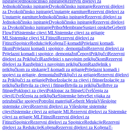
ispiranje
Jednokoličinsko ispiranje
Rezervni dijelovi za
Jednokoličinsko ispiranje
Dvokoličinsko ispiranje
Rezervni dijelovi
za Dvokoličinsko ispiranje
Unutarnje garniture
Rezervni dijelovi za
Unutarnje garniture
Jednokoličinsko ispiranje
Rezervni dijelovi za
Jednokoličinsko ispiranje
Dvokoličinsko ispiranje
Rezervni dijelovi
za Dvokoličinsko ispiranje
Pribor
Membrane
Sustavi opskrbe
Geberit
FlowFit
Sistemske cijevi ML
Sistemske cijevi za grijanje
ML
Sistemske cijevi SL
Fitinzi
Rezervni dijelovi za
Fitinzi
Spojnice
Redukcije
Koljena
T-komadi
Prijelazni komadi,
fiksni
Prijelazni komadi i spojnice, demontažni
Rezervni dijelovi za
Prijelazni komadi i spojnice, demontažni
Čepovi
Priključci
Rezervni
dijelovi za Priključci
Razdjelnici s navojnim priključkom
Rezervni
dijelovi za Razdjelnici s navojnim priključkom
Razdjelnik s
priključkom za stiskanje
T-komadi za grijanje
Prijelazni komadi i
spojevi za grijanje, demontažni
Priključci za grijanje
Rezervni dijelovi
za Priključci za grijanje
Pribor
Izolacije za cijevi i fitinge
Izolacije za
priključke
Brtvila za cijevi i fitinge
Brtvila za priključke
Brtve za
fitinge
Poklopci za cijevi
Poklopac za fitinge
Učvršćenja za
cijevi
Učvršćenja za priključke
Sistemske brtve
Set vijaka za
prirubničke spojeve
Potrošni materijal
Geberit Mepla
Višeslojne
sistemske cijevi
Rezervni dijelovi za Višeslojne sistemske
cijevi
Sistemske cijevi za grijanje ML
Rezervni dijelovi za Sistemske
cijevi za grijanje ML
Fitinzi
Rezervni dijelovi za
Fitinzi
Spojnice
Rezervni dijelovi za Spojnice
Redukcije
Rezervni
dijelovi za Redukcije
Koljena
Rezervni dijelovi za Koljena
T-