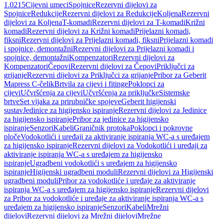
1.0215
Cijevni umeci
Spojnice
Rezervni dijelovi za
Spojnice
Redukcije
Rezervni dijelovi za Redukcije
Koljena
Rezervni
dijelovi za Koljena
T-komadi
Rezervni dijelovi za T-komadi
Križni
komadi
Rezervni dijelovi za Križni komadi
Prijelazni komadi,
fiksni
Rezervni dijelovi za Prijelazni komadi, fiksni
Prijelazni komadi
i spojnice, demontažni
Rezervni dijelovi za Prijelazni komadi i
spojnice, demontažni
Kompenzatori
Rezervni dijelovi za
Kompenzatori
Čepovi
Rezervni dijelovi za Čepovi
Priključci za
grijanje
Rezervni dijelovi za Priključci za grijanje
Pribor za Geberit
Mapress C-čelik
Brtvila za cijevi i fitinge
Poklopci za
cijevi
Učvršćenja za cijevi
Učvršćenja za priključke
Sistemske
brtve
Set vijaka za prirubničke spojeve
Geberit higijenski
sustav
Jedinice za higijensko ispiranje
Rezervni dijelovi za Jedinice
za higijensko ispiranje
Pribor za jedinice za higijensko
ispiranje
Senzori
Kabeli
Graničnik protoka
Poklopci i pokrovne
ploče
Vodokotlići i uređaji za aktiviranje ispiranja WC-a s uređajem
za higijensko ispiranje
Rezervni dijelovi za Vodokotlići i uređaji za
aktiviranje ispiranja WC-a s uređajem za higijensko
ispiranje
Ugradbeni vodokotlići s uređajem za higijensko
ispiranje
Higijenski ugradbeni moduli
Rezervni dijelovi za Higijenski
ugradbeni moduli
Pribor za vodokotliće i uređaje za aktiviranje
ispiranja WC-a s uređajem za higijensko ispiranje
Rezervni dijelovi
za Pribor za vodokotliće i uređaje za aktiviranje ispiranja WC-a s
uređajem za higijensko ispiranje
Senzori
Kabeli
Mrežni
dijelovi
Rezervni dijelovi za Mrežni dijelovi
Mrežne