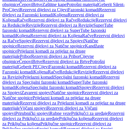
obujmice
Čepovi
Brtve
Zaštitne kape
Potrošni materijal
Geberit Silent-
Pro
Cijevi
Rezervni dijelovi za Cijevi
Fazonski komadi
Rezervni
dijelovi za Fazonski komadi
Koljena
Rezervni dijelovi za
Koljena
Račve
Rezervni dijelovi za Račve
Redukcije
Rezervni dijelovi
za Redukcije
Revizije
Rezervni dijelovi za Revizije
SuperTube
fazonski komadi
Rezervni dijelovi za SuperTube fazonski
komadi
Koljena
Rezervni dijelovi za Koljena
Račve
Rezervni dijelovi
za Račve
Spojevi
Rezervni dijelovi za Spojevi
Natične
spojnice
Rezervni dijelovi za Natične spojnice
Kandžaste
spojnice
Prijelazni komadi za prijelaz na druge
materijale
Pribor
Rezervni dijelovi za Pribor
Cijevne
obujmice
Čepovi
Brtve
Rezervni dijelovi za Brtve
Potrošni
materijal
Geberit PE
Cijevi
Fazonski komadi
Rezervni dijelovi za
Fazonski komadi
Koljena
Račve
Redukcije
Revizije
Rezervni dijelovi
za Revizije
Prijelazni komadi
Specijalni fazonski komadi
Rezervni
dijelovi za Specijalni fazonski komadi
SuperTube fazonski
komadi
Koljena
Specijalni fazonski komadi
Spojevi
Rezervni dijelovi
za Spojevi
Zavareni spojevi
Natične spojnice
Rezervni dijelovi za
Natične spojnice
Prijelazni komadi za prijelaz na druge
materijale
Rezervni dijelovi za Prijelazni komadi za prijelaz na druge
materijale
Vijčani spojevi
Rezervni dijelovi za Vijčani
spojevi
Prirubnički spojevi
Rubne veze
Priključci za uređaje
Rezervni
dijelovi za Priključci za uređaje
Priključna koljena
Rezervni dijelovi
za Priključna koljena
Priključne spojnice
Rezervni dijelovi za
Priključne spojnice
Spojni komadi
Rezervni dijelovi za Spojni