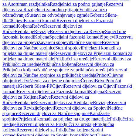
za Asortiman razdjelnika
Razdjelnici za podno grijanje
Rezervni
dijelovi za Razdjelnici za podno grijanje
Ventili za brzo
odzračivanje
Sustavi za odvodnjavanje zgrade
Geberit Silent-
db20
Cijevi
Fazonski komadi
Rezervni dijelovi za Fazonski
komadi
Koljena
Račve
Rezervni dijelovi za
Račve
Redukcije
Revizije
Rezervni dijelovi za Revizije
SuperTube
fazonski komadi
Koljena
Specijalni fazonski komadi
Spojevi
Rezervni
dijelovi za Spojevi
Zavareni spojevi
Natične spojnice
Rezervni
dijelovi za Natične spojnice
Stezni spojevi
Prijelazni komadi za
prijelaz na druge materijale
Rezervni dijelovi za Prijelazni komadi za
prijelaz na druge materijale
Priključci za uređaje
Rezervni dijelovi za
Priključci za uređaje
Priključna koljena
Rezervni dijelovi za
Priključna koljena
Natične spojnice za priključak uređaja
Rezervni
dijelovi za Natične spojnice za priključak uređaja
Pribor
Cijevne
obujmice
Učvršćenja za cijevne obujmice
Čepovi
Brtve
Potrošni
materijal
Geberit Silent-PP
Cijevi
Rezervni dijelovi za Cijevi
Fazonski
komadi
Rezervni dijelovi za Fazonski komadi
Koljena
Rezervni
dijelovi za Koljena
Račve
Rezervni dijelovi za
Račve
Redukcije
Rezervni dijelovi za Redukcije
Revizije
Rezervni
dijelovi za Revizije
Spojevi
Rezervni dijelovi za Spojevi
Natične
spojnice
Rezervni dijelovi za Natične spojnice
Kandžaste
spojnice
Prijelazni komadi za prijelaz na druge materijale
Priključci za
uređaje
Rezervni dijelovi za Priključci za uređaje
Priključna
koljena
Rezervni dijelovi za Priključna koljena
Spojni
komadi
Rezervni dijelovi za Spojni komadi
Pribor
Cijevne