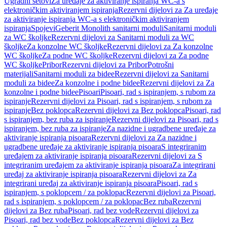
Ugradni setovi
Za uređaje za aktiviranje ispiranja WC-a s
elektroničkim aktiviranjem ispiranja
Rezervni dijelovi za Za uređaje
za aktiviranje ispiranja WC-a s elektroničkim aktiviranjem
ispiranja
Spojevi
Geberit Monolith sanitarni moduli
Sanitarni moduli
za WC školjke
Rezervni dijelovi za Sanitarni moduli za WC
školjke
Za konzolne WC školjke
Rezervni dijelovi za Za konzolne
WC školjke
Za podne WC školjke
Rezervni dijelovi za Za podne
WC školjke
Pribor
Rezervni dijelovi za Pribor
Potrošni
materijali
Sanitarni moduli za bidee
Rezervni dijelovi za Sanitarni
moduli za bidee
Za konzolne i podne bidee
Rezervni dijelovi za Za
konzolne i podne bidee
Pisoari
Pisoari, rad s ispiranjem, s rubom za
ispiranje
Rezervni dijelovi za Pisoari, rad s ispiranjem, s rubom za
ispiranje
Bez poklopca
Rezervni dijelovi za Bez poklopca
Pisoari, rad
s ispiranjem, bez ruba za ispiranje
Rezervni dijelovi za Pisoari, rad s
ispiranjem, bez ruba za ispiranje
Za nazidne i ugradbene uređaje za
aktiviranje ispiranja pisoara
Rezervni dijelovi za Za nazidne i
ugradbene uređaje za aktiviranje ispiranja pisoara
S integriranim
uređajem za aktiviranje ispiranja pisoara
Rezervni dijelovi za S
integriranim uređajem za aktiviranje ispiranja pisoara
Za integrirani
uređaj za aktiviranje ispiranja pisoara
Rezervni dijelovi za Za
integrirani uređaj za aktiviranje ispiranja pisoara
Pisoari, rad s
ispiranjem, s poklopcem / za poklopac
Rezervni dijelovi za Pisoari,
rad s ispiranjem, s poklopcem / za poklopac
Bez ruba
Rezervni
dijelovi za Bez ruba
Pisoari, rad bez vode
Rezervni dijelovi za
Pisoari, rad bez vode
Bez poklopca
Rezervni dijelovi za Bez