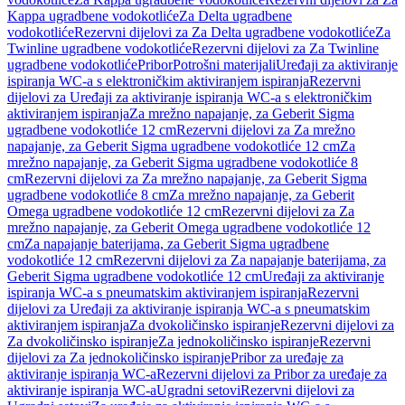
Kappa ugradbene vodokotliće
Za Delta ugradbene
vodokotliće
Rezervni dijelovi za Za Delta ugradbene vodokotliće
Za
Twinline ugradbene vodokotliće
Rezervni dijelovi za Za Twinline
ugradbene vodokotliće
Pribor
Potrošni materijali
Uređaji za aktiviranje
ispiranja WC-a s elektroničkim aktiviranjem ispiranja
Rezervni
dijelovi za Uređaji za aktiviranje ispiranja WC-a s elektroničkim
aktiviranjem ispiranja
Za mrežno napajanje, za Geberit Sigma
ugradbene vodokotliće 12 cm
Rezervni dijelovi za Za mrežno
napajanje, za Geberit Sigma ugradbene vodokotliće 12 cm
Za
mrežno napajanje, za Geberit Sigma ugradbene vodokotliće 8
cm
Rezervni dijelovi za Za mrežno napajanje, za Geberit Sigma
ugradbene vodokotliće 8 cm
Za mrežno napajanje, za Geberit
Omega ugradbene vodokotliće 12 cm
Rezervni dijelovi za Za
mrežno napajanje, za Geberit Omega ugradbene vodokotliće 12
cm
Za napajanje baterijama, za Geberit Sigma ugradbene
vodokotliće 12 cm
Rezervni dijelovi za Za napajanje baterijama, za
Geberit Sigma ugradbene vodokotliće 12 cm
Uređaji za aktiviranje
ispiranja WC-a s pneumatskim aktiviranjem ispiranja
Rezervni
dijelovi za Uređaji za aktiviranje ispiranja WC-a s pneumatskim
aktiviranjem ispiranja
Za dvokoličinsko ispiranje
Rezervni dijelovi za
Za dvokoličinsko ispiranje
Za jednokoličinsko ispiranje
Rezervni
dijelovi za Za jednokoličinsko ispiranje
Pribor za uređaje za
aktiviranje ispiranja WC-a
Rezervni dijelovi za Pribor za uređaje za
aktiviranje ispiranja WC-a
Ugradni setovi
Rezervni dijelovi za