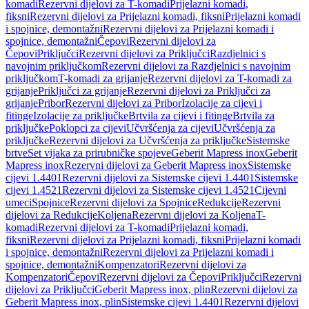
komadi
Rezervni dijelovi za T-komadi
Prijelazni komadi,
fiksni
Rezervni dijelovi za Prijelazni komadi, fiksni
Prijelazni komadi
i spojnice, demontažni
Rezervni dijelovi za Prijelazni komadi i
spojnice, demontažni
Čepovi
Rezervni dijelovi za
Čepovi
Priključci
Rezervni dijelovi za Priključci
Razdjelnici s
navojnim priključkom
Rezervni dijelovi za Razdjelnici s navojnim
priključkom
T-komadi za grijanje
Rezervni dijelovi za T-komadi za
grijanje
Priključci za grijanje
Rezervni dijelovi za Priključci za
grijanje
Pribor
Rezervni dijelovi za Pribor
Izolacije za cijevi i
fitinge
Izolacije za priključke
Brtvila za cijevi i fitinge
Brtvila za
priključke
Poklopci za cijevi
Učvršćenja za cijevi
Učvršćenja za
priključke
Rezervni dijelovi za Učvršćenja za priključke
Sistemske
brtve
Set vijaka za prirubničke spojeve
Geberit Mapress inox
Geberit
Mapress inox
Rezervni dijelovi za Geberit Mapress inox
Sistemske
cijevi 1.4401
Rezervni dijelovi za Sistemske cijevi 1.4401
Sistemske
cijevi 1.4521
Rezervni dijelovi za Sistemske cijevi 1.4521
Cijevni
umeci
Spojnice
Rezervni dijelovi za Spojnice
Redukcije
Rezervni
dijelovi za Redukcije
Koljena
Rezervni dijelovi za Koljena
T-
komadi
Rezervni dijelovi za T-komadi
Prijelazni komadi,
fiksni
Rezervni dijelovi za Prijelazni komadi, fiksni
Prijelazni komadi
i spojnice, demontažni
Rezervni dijelovi za Prijelazni komadi i
spojnice, demontažni
Kompenzatori
Rezervni dijelovi za
Kompenzatori
Čepovi
Rezervni dijelovi za Čepovi
Priključci
Rezervni
dijelovi za Priključci
Geberit Mapress inox, plin
Rezervni dijelovi za
Geberit Mapress inox, plin
Sistemske cijevi 1.4401
Rezervni dijelovi