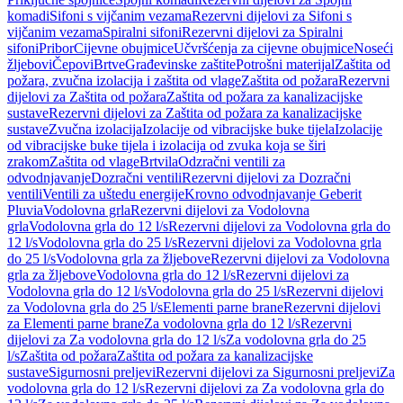
komadi
Sifoni s vijčanim vezama
Rezervni dijelovi za Sifoni s
vijčanim vezama
Spiralni sifoni
Rezervni dijelovi za Spiralni
sifoni
Pribor
Cijevne obujmice
Učvršćenja za cijevne obujmice
Noseći
žljebovi
Čepovi
Brtve
Građevinske zaštite
Potrošni materijal
Zaštita od
požara, zvučna izolacija i zaštita od vlage
Zaštita od požara
Rezervni
dijelovi za Zaštita od požara
Zaštita od požara za kanalizacijske
sustave
Rezervni dijelovi za Zaštita od požara za kanalizacijske
sustave
Zvučna izolacija
Izolacije od vibracijske buke tijela
Izolacije
od vibracijske buke tijela i izolacija od zvuka koja se širi
zrakom
Zaštita od vlage
Brtvila
Odzračni ventili za
odvodnjavanje
Dozračni ventili
Rezervni dijelovi za Dozračni
ventili
Ventili za uštedu energije
Krovno odvodnjavanje Geberit
Pluvia
Vodolovna grla
Rezervni dijelovi za Vodolovna
grla
Vodolovna grla do 12 l/s
Rezervni dijelovi za Vodolovna grla do
12 l/s
Vodolovna grla do 25 l/s
Rezervni dijelovi za Vodolovna grla
do 25 l/s
Vodolovna grla za žljebove
Rezervni dijelovi za Vodolovna
grla za žljebove
Vodolovna grla do 12 l/s
Rezervni dijelovi za
Vodolovna grla do 12 l/s
Vodolovna grla do 25 l/s
Rezervni dijelovi
za Vodolovna grla do 25 l/s
Elementi parne brane
Rezervni dijelovi
za Elementi parne brane
Za vodolovna grla do 12 l/s
Rezervni
dijelovi za Za vodolovna grla do 12 l/s
Za vodolovna grla do 25
l/s
Zaštita od požara
Zaštita od požara za kanalizacijske
sustave
Sigurnosni preljevi
Rezervni dijelovi za Sigurnosni preljevi
Za
vodolovna grla do 12 l/s
Rezervni dijelovi za Za vodolovna grla do