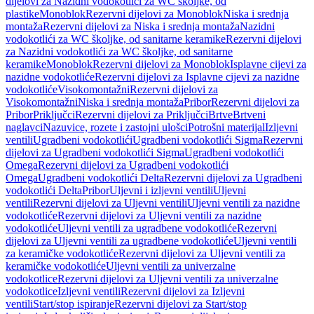
dijelovi za Nazidni vodokotlići za WC školjke, od
plastike
Monoblok
Rezervni dijelovi za Monoblok
Niska i srednja
montaža
Rezervni dijelovi za Niska i srednja montaža
Nazidni
vodokotlići za WC školjke, od sanitarne keramike
Rezervni dijelovi
za Nazidni vodokotlići za WC školjke, od sanitarne
keramike
Monoblok
Rezervni dijelovi za Monoblok
Isplavne cijevi za
nazidne vodokotliće
Rezervni dijelovi za Isplavne cijevi za nazidne
vodokotliće
Visokomontažni
Rezervni dijelovi za
Visokomontažni
Niska i srednja montaža
Pribor
Rezervni dijelovi za
Pribor
Priključci
Rezervni dijelovi za Priključci
Brtve
Brtveni
naglavci
Nazuvice, rozete i zastojni ulošci
Potrošni materijal
Izljevni
ventili
Ugradbeni vodokotlići
Ugradbeni vodokotlići Sigma
Rezervni
dijelovi za Ugradbeni vodokotlići Sigma
Ugradbeni vodokotlići
Omega
Rezervni dijelovi za Ugradbeni vodokotlići
Omega
Ugradbeni vodokotlići Delta
Rezervni dijelovi za Ugradbeni
vodokotlići Delta
Pribor
Uljevni i izljevni ventili
Uljevni
ventili
Rezervni dijelovi za Uljevni ventili
Uljevni ventili za nazidne
vodokotliće
Rezervni dijelovi za Uljevni ventili za nazidne
vodokotliće
Uljevni ventili za ugradbene vodokotliće
Rezervni
dijelovi za Uljevni ventili za ugradbene vodokotliće
Uljevni ventili
za keramičke vodokotliće
Rezervni dijelovi za Uljevni ventili za
keramičke vodokotliće
Uljevni ventili za univerzalne
vodokotlice
Rezervni dijelovi za Uljevni ventili za univerzalne
vodokotlice
Izljevni ventili
Rezervni dijelovi za Izljevni
ventili
Start/stop ispiranje
Rezervni dijelovi za Start/stop