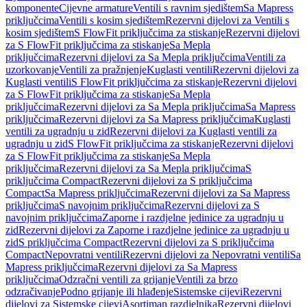
komponente
Cijevne armature
Ventili s ravnim sjedištem
Sa Mapress
priključcima
Ventili s kosim sjedištem
Rezervni dijelovi za Ventili s
kosim sjedištem
S FlowFit priključcima za stiskanje
Rezervni dijelovi
za S FlowFit priključcima za stiskanje
Sa Mepla
priključcima
Rezervni dijelovi za Sa Mepla priključcima
Ventili za
uzorkovanje
Ventili za pražnjenje
Kuglasti ventili
Rezervni dijelovi za
Kuglasti ventili
S FlowFit priključcima za stiskanje
Rezervni dijelovi
za S FlowFit priključcima za stiskanje
Sa Mepla
priključcima
Rezervni dijelovi za Sa Mepla priključcima
Sa Mapress
priključcima
Rezervni dijelovi za Sa Mapress priključcima
Kuglasti
ventili za ugradnju u zid
Rezervni dijelovi za Kuglasti ventili za
ugradnju u zid
S FlowFit priključcima za stiskanje
Rezervni dijelovi
za S FlowFit priključcima za stiskanje
Sa Mepla
priključcima
Rezervni dijelovi za Sa Mepla priključcima
S
priključcima Compact
Rezervni dijelovi za S priključcima
Compact
Sa Mapress priključcima
Rezervni dijelovi za Sa Mapress
priključcima
S navojnim priključcima
Rezervni dijelovi za S
navojnim priključcima
Zaporne i razdjelne jedinice za ugradnju u
zid
Rezervni dijelovi za Zaporne i razdjelne jedinice za ugradnju u
zid
S priključcima Compact
Rezervni dijelovi za S priključcima
Compact
Nepovratni ventili
Rezervni dijelovi za Nepovratni ventili
Sa
Mapress priključcima
Rezervni dijelovi za Sa Mapress
priključcima
Odzračni ventili za grijanje
Ventili za brzo
odzračivanje
Podno grijanje ili hlađenje
Sistemske cijevi
Rezervni
dijelovi za Sistemske cijevi
Asortiman razdjelnika
Rezervni dijelovi