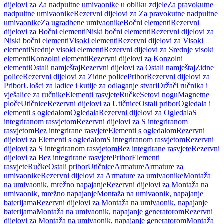
dijelovi za Za nadpultne umivaonike u obliku zdjele
Za pravokutne
nadpultne umivaonike
Rezervni dijelovi za Za pravokutne nadpultne
umivaonike
Za ugradbene umivaonike
Bočni elementi
Rezervni
dijelovi za Bočni elementi
Niski bočni elementi
Rezervni dijelovi za
Niski bočni elementi
Visoki elementi
Rezervni dijelovi za Visoki
elementi
Srednje visoki elementi
Rezervni dijelovi za Srednje visoki
elementi
Konzolni elementi
Rezervni dijelovi za Konzolni
elementi
Ostali namještaj
Rezervni dijelovi za Ostali namještaj
Zidne
police
Rezervni dijelovi za Zidne police
Pribor
Rezervni dijelovi za
Pribor
Ulošci za ladice i kutije za odlaganje stvari
Držači ručnika i
vješalice za ručnike
Elementi rasvjete
Ručke
Setovi nogu
Magnetne
ploče
Utičnice
Rezervni dijelovi za Utičnice
Ostali pribor
Ogledala i
elementi s ogledalom
Ogledala
Rezervni dijelovi za Ogledala
S
integriranom rasvjetom
Rezervni dijelovi za S integriranom
rasvjetom
Bez integrirane rasvjete
Elementi s ogledalom
Rezervni
dijelovi za Elementi s ogledalom
S integriranom rasvjetom
Rezervni
dijelovi za S integriranom rasvjetom
Bez integrirane rasvjete
Rezervni
dijelovi za Bez integrirane rasvjete
Pribor
Elementi
rasvjete
Ručke
Ostali pribor
Utičnice
Armature
Armature za
umivaonike
Rezervni dijelovi za Armature za umivaonike
Montaža
na umivaonik, mrežno napajanje
Rezervni dijelovi za Montaža na
umivaonik, mrežno napajanje
Montaža na umivaonik, napajanje
baterijama
Rezervni dijelovi za Montaža na umivaonik, napajanje
baterijama
Montaža na umivaonik, napajanje generatorom
Rezervni
dijelovi za Montaža na umivaonik, napajanje generatorom
Montaža