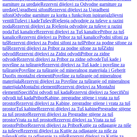
garniture za uređaje
Rezervni dijelovi za Odvodne garniture za
uređaje
Ugradbeni sifoni
Rezervni dijelovi za Ugradbeni
sifoni
Odvodne garniture za korita s funkcijom ispiranja
Izljevni
ventili
Tuševi i kade
Tuševi
Rješenja odvodnje za tuševe u razini
poda
Rezervni dijelovi za Rješenja odvodnje za tuševe u razini
poda
Tuš kanalice
Rezervni dijelovi za Tuš kanalice
Pribor za tuš
kanalice
Rezervni dijelovi za Pribor za tuš kanalice
Podni sifoni za
tuš
Rezervni dijelovi za Podni sifoni za tuš
Pribor za podne sifone za
tuš
Rezervni dijelovi za Pribor za podne sifone za tuš
Zidni
odvodi
Rezervni dijelovi za Zidni odvodi
Pribor za zidne
odvode
Rezervni dijelovi za Pribor za zidne odvode
Tuš kade i
površine za tuširanje
Rezervni dijelovi za Tuš kade i površine za
tuširanje
Površine za tuširanje od mineralnog materijala i Geberit
Duofix montažni elementi
Površine za tuširanje od mineralnog
materijala
Rezervni dijelovi za Površine za tuširanje od mineralnog
materijala
Montažni elementi
Rezervni dijelovi za Montažni
elementi
Specifični odvodi tuš kada
Rezervni dijelovi za Specifični
odvodi tuš kada
Pribor
Kabine, pregradne stijene i vrata za tuš
prostor
Rezervni dijelovi za Kabine, pregradne stijene i vrata za tuš
prostor
Tuš kabine
Rezervni dijelovi za Tuš kabine
Pregradne stijene
za tuš prostor
Rezervni dijelovi za Pregradne stijene za tuš
prostor
Vrata za tuš prostor
Rezervni dijelovi za Vrata za tuš
prostor
Pribor
Rezervni dijelovi za Pribor
Kutije za odlaganje za niše
za tuševe
Rezervni dijelovi za Kutije za odlaganje za niše za
tuševe
Kutije za odlaganje za niše
Rezervni dijelovi za Kutije za