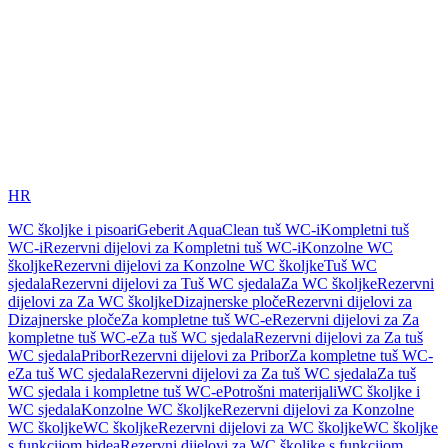
HR
WC školjke i pisoari
Geberit AquaClean tuš WC-i
Kompletni tuš
WC-i
Rezervni dijelovi za Kompletni tuš WC-i
Konzolne WC
školjke
Rezervni dijelovi za Konzolne WC školjke
Tuš WC
sjedala
Rezervni dijelovi za Tuš WC sjedala
Za WC školjke
Rezervni
dijelovi za Za WC školjke
Dizajnerske ploče
Rezervni dijelovi za
Dizajnerske ploče
Za kompletne tuš WC-e
Rezervni dijelovi za Za
kompletne tuš WC-e
Za tuš WC sjedala
Rezervni dijelovi za Za tuš
WC sjedala
Pribor
Rezervni dijelovi za Pribor
Za kompletne tuš WC-
e
Za tuš WC sjedala
Rezervni dijelovi za Za tuš WC sjedala
Za tuš
WC sjedala i kompletne tuš WC-e
Potrošni materijali
WC školjke i
WC sjedala
Konzolne WC školjke
Rezervni dijelovi za Konzolne
WC školjke
WC školjke
Rezervni dijelovi za WC školjke
WC školjke
s funkcijom bidea
Rezervni dijelovi za WC školjke s funkcijom