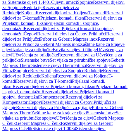
za Sistemske cijevi 1.4401
Cijevni umeci
Spojnice
Rezervni dijelovi
za Spojnice
Redukcije
Rezervni dijelovi za
Redukcije
Koljena
Rezervni dijelovi za Koljena
T-komadi
Rezervni
dijelovi za T-komadi
Prijelazni komadi, fiksni
Rezervni dijelovi za
Prijelazni komadi, fiksni
Prijelazni komadi i spojnice,
demontažni
Rezervni dijelovi za Prijelazni komadi i spojnice,
demontažni
Čepovi
Rezervni dijelovi za Čepovi
Priključci
Rezervni
dijelovi za Priključci
Pribor za Geberit Mapress inox
Rezervni
dijelovi za Pribor za Geberit Mapress inox
Zaštitne kape za krajeve
cijevi
Izolacije za priključke
Brtvila za cijevi i fitinge
Učvršćenja za
cijevi
Učvršćenja za priključke
Rezervni dijelovi za Učvršćenja za
priključke
Sistemske brtve
Set vijaka za prirubničke spojeve
Geberit
Mapress Therm
Sistemske cijevi Therm
Fitinzi
Rezervni dijelovi za
Fitinzi
Spojnice
Rezervni dijelovi za Spojnice
Redukcije
Rezervni
dijelovi za Redukcije
Koljena
Rezervni dijelovi za Koljena
T-
komadi
Rezervni dijelovi za T-komadi
Prijelazni komadi,
fiksni
Rezervni dijelovi za Prijelazni komadi, fiksni
Prijelazni komadi
i spojevi, demontažni
Rezervni dijelovi za Prijelazni komadi i
spojevi, demontažni
Kompenzatori
Rezervni dijelovi za
Kompenzatori
Čepovi
Rezervni dijelovi za Čepovi
Priključci za
grijanje
Rezervni dijelovi za Priključci za grijanje
Pribor za Geberit
Mapress Therm
Zaštitne kape za krajeve cijevi
Sistemske brtve
Set
vijaka za prirubničke spojeve
Učvršćenja za cijevi
Geberit Mapress
C-čelik
Geberit Mapress C-čelik
Rezervni dijelovi za Geberit
Mapress C-čelik
Sistemske cijevi 1.0034
Sistemske cijevi