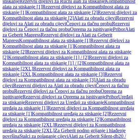
stiskanje
Rezervni dijelovi za Ručni alati za stiskanje
Kompatibilnost
alata za stiskanje [1]
Rezervni dijelovi za Kompatibilnost alata za
stiskanje [1]
Kompatibilnost alata za stiskanje [2]
Rezervni dijelovi za
Kompatibilnost alata za stiskanje [2]
Alati za obradu cijevi
Rezervni
dijelovi za Alati za obradu cijevi
Čepovi za tlačnu probu
Rezervni
dijelovi za Čepovi za tlačnu probu
Oprema za ispitivanje
Pribor
Alati
za Geberit Mapress
Rezervni dijelovi za Alati za Geberit
Mapress
Kompatibilnost alata za stiskanje [1]
Rezervni dijelovi za
Kompatibilnost alata za stiskanje [1]
Kompatibilnost alata za
stiskanje [2]
Rezervni dijelovi za Kompatibilnost alata za stiskanje
[2]
Kompatibilnost alata za stiskanje [1] / [2]
Rezervni dijelovi za
Kompatibilnost alata za stiskanje [1] / [2]
Kompatibilnost alata za
stiskanje [2XL]
Rezervni dijelovi za Kompatibilnost alata za
stiskanje [2XL]
Kompatibilnost alata za stiskanje [3]
Rezervni
dijelovi za Kompatibilnost alata za stiskanje [3]
Alati za obradu
cijevi
Rezervni dijelovi za Alati za obradu cijevi
Čepovi za tlačnu
probu
Rezervni dijelovi za Čepovi za tlačnu probu
Oprema za
ispitivanje
Rezervni dijelovi za Oprema za ispitivanje
Pribor
Uređaji
za stiskanje
Rezervni dijelovi za Uređaji za stiskanje
Kompatibilnost
uređaja za stiskanje [1]
Rezervni dijelovi za Kompatibilnost uređaja
za stiskanje [1]
Kompatibilnost uređaja za stiskanje [2]
Rezervni
dijelovi za Kompatibilnost uređaja za stiskanje [2]
Kompatibilnost
uređaja za stiskanje [2XL]
Rezervni dijelovi za Kompatibilnost
uređaja za stiskanje [2XL]
Za Geberit podno grijanje i hlađenje
površina
Stalci za polaganje cijevi
Alati za Geberit Silent-db20 /