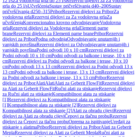
12 l/s
Za vodolovna grla do 25 l/s
Rezervni dijelovi za Za vodolovna
grla do 25 l/s
Učvršćenja
Sustav pričvršćivanja d40–200
Sustav
pričvršćivanja d250–315
Pribor
Rezervni dijelovi za Pribor
Za
vodolovna grla
Rezervni dijelovi za Za vodolovna grla
Za
učvršćenja
Konvencionalno krovno odvodnjavanje
Vodolovna
grla
Rezervni dijelovi za Vodolovna grla
Elementi parne
brane
Rezervni dijelovi za Elementi parne brane
Pribor
Rezervni
dijelovi za Pribor
Podna odvodnja
Odvodnjavanje unutarnjih i
vanjskih površina
Rezervni dijelovi za Odvodnjavanje unutarnjih i
vanjskih površina
Podni odvodi 10 x 10 cm
Rezervni dijelovi za
Podni odvodi 10 x 10 cm
Podni odvodi za balkone i terase, 10 x 10
cm
Rezervni dijelovi za Podni odvodi za balkone i terase, 10 x 10
cm
Podni odvodi 13 x 13 cm
Rezervni dijelovi za Podni odvodi 13 x
13 cm
Podni odvodi za balkone i terase, 13 x 13 cm
Rezervni dijelovi
za Podni odvodi za balkone i terase, 13 x 13 cm
Pribor
Rezervni
dijelovi za Pribor
Alati
Alati
Alati za Geberit FlowFit
Rezervni dijelovi
za Alati za Geberit FlowFit
Ručni alati za stiskanje
Rezervni dijelovi
za Ručni alati za stiskanje
Kompatibilnost alata za stiskanje
[1]
Rezervni dijelovi za Kompatibilnost alata za stiskanje
[1]
Kompatibilnost alata za stiskanje [2]
Rezervni dijelovi za
Kompatibilnost alata za stiskanje [2]
Alati za obradu cijevi
Rezervni
dijelovi za Alati za obradu cijevi
Čepovi za tlačnu probu
Rezervni
dijelovi za Čepovi za tlačnu probu
Oprema za ispitivanje
Uređaji za
stiskanje s alatima
Pribor
Rezervni dijelovi za Pribor
Alati za Geberit
Mepla
Rezervni dijelovi za Alati za Geberit Mepla
Ručni alati za