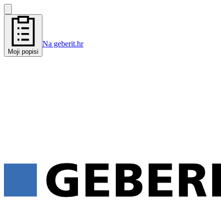
Na geberit.hr
Moji popisi