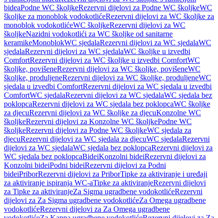
bidea
Podne WC školjke
Rezervni dijelovi za Podne WC školjke
WC
školjke za monoblok vodokotliće
Rezervni dijelovi za WC školjke za
monoblok vodokotliće
WC školjke
Rezervni dijelovi za WC
školjke
Nazidni vodokotlići za WC školjke od sanitarne
keramike
Monoblok
WC sjedala
Rezervni dijelovi za WC sjedala
WC
sjedala
Rezervni dijelovi za WC sjedala
WC školjke u izvedbi
Comfort
Rezervni dijelovi za WC školjke u izvedbi Comfort
WC
školjke, povišene
Rezervni dijelovi za WC školjke, povišene
WC
školjke, produljene
Rezervni dijelovi za WC školjke, produljene
WC
sjedala u izvedbi Comfort
Rezervni dijelovi za WC sjedala u izvedbi
Comfort
WC sjedala
Rezervni dijelovi za WC sjedala
WC sjedala bez
poklopca
Rezervni dijelovi za WC sjedala bez poklopca
WC školjke
za djecu
Rezervni dijelovi za WC školjke za djecu
Konzolne WC
školjke
Rezervni dijelovi za Konzolne WC školjke
Podne WC
školjke
Rezervni dijelovi za Podne WC školjke
WC sjedala za
djecu
Rezervni dijelovi za WC sjedala za djecu
WC sjedala
Rezervni
dijelovi za WC sjedala
WC sjedala bez poklopca
Rezervni dijelovi za
WC sjedala bez poklopca
Bidei
Konzolni bidei
Rezervni dijelovi za
Konzolni bidei
Podni bidei
Rezervni dijelovi za Podni
bidei
Pribor
Rezervni dijelovi za Pribor
Tipke za aktiviranje i uređaji
za aktiviranje ispiranja WC-a
Tipke za aktiviranje
Rezervni dijelovi
za Tipke za aktiviranje
Za Sigma ugradbene vodokotliće
Rezervni
dijelovi za Za Sigma ugradbene vodokotliće
Za Omega ugradbene
vodokotliće
Rezervni dijelovi za Za Omega ugradbene
vodokotliće
Za Kappa ugradbene vodokotliće
Rezervni dijelovi za Za