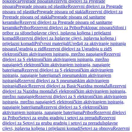
poklopca
Pregrade pisoara
Rezervni dijelovi za Pregrade
pisoara
Pregrade pisoara od plastike
Rezervni dijelovi za Pregrade
pisoara od plastike
Pregrade pisoara od stakla
Rezervni dijelovi za
Pregrade pisoara od stakla
Pregrade pisoara od sanitarne
keramike
Rezervni dijelovi za Pregrade pisoara od sanitarne
keramike
Pribor
Rezervni dijelovi za Pribor
Poklopac pisoara
Sifoni i
pribor za sifone
Isplavne cijevi, isplavna koljena i prijelazni
komadi
Rezervni dijelovi za Isplavne cijevi, isplavna koljena i
prijelazni komadi
Pričvrsni materijali
Uređaji za aktiviranje ispiranja
pisoara
Ugradnja u zid
Rezervni dijelovi za Ugradnja u zid
S
elektroničkim aktiviranjem ispiranja, mrežno napajanje
Rezervni
dijelovi za S elektroničkim aktiviranjem ispiranja, mrežno
napajanje
S elektroničkim aktiviranjem ispiranja, napajanje
baterijama
Rezervni dijelovi za S elektroničkim aktiviranjem
ispiranja, napajanje baterijama
S pneumatskim aktiviranjem
ispiranja
Rezervni dijelovi za S pneumatskim aktiviranjem
ispiranja
Basic
Rezervni dijelovi za Basic
Nazidna montaža
Rezervni
dijelovi za Nazidna montaža
S elektroničkim aktiviranjem ispiranja,
mrežno napajanje
Rezervni dijelovi za S elektroničkim aktiviranjem
ispiranja, mrežno napajanje
S elektroničkim aktiviranjem ispiranja,
napajanje baterijama
Rezervni dijelovi za S elektroničkim
aktiviranjem ispiranja, napajanje baterijama
Pribor
Rezervni dijelovi
za Pribor
Setovi za grubu gradnju i setovi za preradu
Rezervni
dijelovi za Setovi za grubu gradnju i setovi za preradu
Isplavne
cijevi, isplavna koljena i prijelazni komadi
Setovi za obnovu
Rezervni