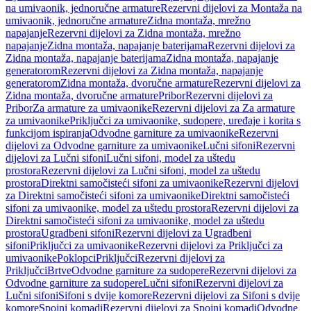
na umivaonik, jednoručne armature
Rezervni dijelovi za Montaža na
umivaonik, jednoručne armature
Zidna montaža, mrežno
napajanje
Rezervni dijelovi za Zidna montaža, mrežno
napajanje
Zidna montaža, napajanje baterijama
Rezervni dijelovi za
Zidna montaža, napajanje baterijama
Zidna montaža, napajanje
generatorom
Rezervni dijelovi za Zidna montaža, napajanje
generatorom
Zidna montaža, dvoručne armature
Rezervni dijelovi za
Zidna montaža, dvoručne armature
Pribor
Rezervni dijelovi za
Pribor
Za armature za umivaonike
Rezervni dijelovi za Za armature
za umivaonike
Priključci za umivaonike, sudopere, uređaje i korita s
funkcijom ispiranja
Odvodne garniture za umivaonike
Rezervni
dijelovi za Odvodne garniture za umivaonike
Lučni sifoni
Rezervni
dijelovi za Lučni sifoni
Lučni sifoni, model za uštedu
prostora
Rezervni dijelovi za Lučni sifoni, model za uštedu
prostora
Direktni samočisteći sifoni za umivaonike
Rezervni dijelovi
za Direktni samočisteći sifoni za umivaonike
Direktni samočisteći
sifoni za umivaonike, model za uštedu prostora
Rezervni dijelovi za
Direktni samočisteći sifoni za umivaonike, model za uštedu
prostora
Ugradbeni sifoni
Rezervni dijelovi za Ugradbeni
sifoni
Priključci za umivaonike
Rezervni dijelovi za Priključci za
umivaonike
Poklopci
Priključci
Rezervni dijelovi za
Priključci
Brtve
Odvodne garniture za sudopere
Rezervni dijelovi za
Odvodne garniture za sudopere
Lučni sifoni
Rezervni dijelovi za
Lučni sifoni
Sifoni s dvije komore
Rezervni dijelovi za Sifoni s dvije
komore
Spojni komadi
Rezervni dijelovi za Spojni komadi
Odvodne