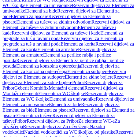
WC školjke
Elementi za umivaonike
Rezervni dijelovi za Elementi za
umivaonike
Elementi za bide
Rezervni dijelovi za Elementi za
bide
Elementi za pisoare
Rezervni dijelovi za Elementi za
pisoare
Elementi za tuševe sa zidnim odvodom
Rezervni dijelovi za
Elementi za tuševe sa zidnim odvodom
Elementi za tuševe i
kade
Rezervni dijelovi za Elementi za tuševe i kade
Elementi za
pregrade za tuš u ravnini poda
Rezervni dijelovi za Elementi za
pregrade za tuš u ravnini poda
Elementi za korita
Rezervni dijelovi za
Elementi za korita
Elementi za armature
Rezervni dijelovi za
Elementi za armature
Elementi za perilice rublja i perilice
posuđa
Rezervni dijelovi za Elementi za perilice rublja i perilice
posuđa
Elementi za konzolna opterećenja
Rezervni dijelovi za
Elementi za konzolna opterećenja
Elementi za sudopere
Rezervni
dijelovi za Elementi za sudopere
Elementi za zidne bojlere
Rezervni
dijelovi za Elementi za zidne bojlere
Pribor
Rezervni dijelovi za
Pribor
Geberit Kombifix
Montažni elementi
Rezervni dijelovi za
Montažni elementi
Elementi za WC školjke
Rezervni dijelovi za
Elementi za WC školjke
Elementi za umivaonike
Rezervni dijelovi za
Elementi za umivaonike
Elementi za bide
Rezervni dijelovi za
Elementi za bide
Elementi za pisoare
Rezervni dijelovi za Elementi za
pisoare
Elementi za tuševe
Rezervni dijelovi za Elementi za
tuševe
Pribor
Rezervni dijelovi za Pribor
Za elemente WC-a
Za
učvršćenja
Rezervni dijelovi za Za učvršćenja
Nazidni
vodokotlići
Nazidni vodokotlići za WC školjke, od plastike
Rezervni