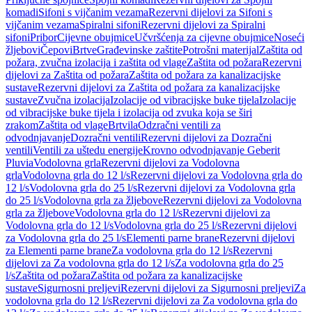
komadi
Sifoni s vijčanim vezama
Rezervni dijelovi za Sifoni s
vijčanim vezama
Spiralni sifoni
Rezervni dijelovi za Spiralni
sifoni
Pribor
Cijevne obujmice
Učvršćenja za cijevne obujmice
Noseći
žljebovi
Čepovi
Brtve
Građevinske zaštite
Potrošni materijal
Zaštita od
požara, zvučna izolacija i zaštita od vlage
Zaštita od požara
Rezervni
dijelovi za Zaštita od požara
Zaštita od požara za kanalizacijske
sustave
Rezervni dijelovi za Zaštita od požara za kanalizacijske
sustave
Zvučna izolacija
Izolacije od vibracijske buke tijela
Izolacije
od vibracijske buke tijela i izolacija od zvuka koja se širi
zrakom
Zaštita od vlage
Brtvila
Odzračni ventili za
odvodnjavanje
Dozračni ventili
Rezervni dijelovi za Dozračni
ventili
Ventili za uštedu energije
Krovno odvodnjavanje Geberit
Pluvia
Vodolovna grla
Rezervni dijelovi za Vodolovna
grla
Vodolovna grla do 12 l/s
Rezervni dijelovi za Vodolovna grla do
12 l/s
Vodolovna grla do 25 l/s
Rezervni dijelovi za Vodolovna grla
do 25 l/s
Vodolovna grla za žljebove
Rezervni dijelovi za Vodolovna
grla za žljebove
Vodolovna grla do 12 l/s
Rezervni dijelovi za
Vodolovna grla do 12 l/s
Vodolovna grla do 25 l/s
Rezervni dijelovi
za Vodolovna grla do 25 l/s
Elementi parne brane
Rezervni dijelovi
za Elementi parne brane
Za vodolovna grla do 12 l/s
Rezervni
dijelovi za Za vodolovna grla do 12 l/s
Za vodolovna grla do 25
l/s
Zaštita od požara
Zaštita od požara za kanalizacijske
sustave
Sigurnosni preljevi
Rezervni dijelovi za Sigurnosni preljevi
Za
vodolovna grla do 12 l/s
Rezervni dijelovi za Za vodolovna grla do