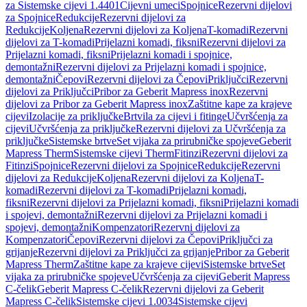
za Sistemske cijevi 1.4401
Cijevni umeci
Spojnice
Rezervni dijelovi
za Spojnice
Redukcije
Rezervni dijelovi za
Redukcije
Koljena
Rezervni dijelovi za Koljena
T-komadi
Rezervni
dijelovi za T-komadi
Prijelazni komadi, fiksni
Rezervni dijelovi za
Prijelazni komadi, fiksni
Prijelazni komadi i spojnice,
demontažni
Rezervni dijelovi za Prijelazni komadi i spojnice,
demontažni
Čepovi
Rezervni dijelovi za Čepovi
Priključci
Rezervni
dijelovi za Priključci
Pribor za Geberit Mapress inox
Rezervni
dijelovi za Pribor za Geberit Mapress inox
Zaštitne kape za krajeve
cijevi
Izolacije za priključke
Brtvila za cijevi i fitinge
Učvršćenja za
cijevi
Učvršćenja za priključke
Rezervni dijelovi za Učvršćenja za
priključke
Sistemske brtve
Set vijaka za prirubničke spojeve
Geberit
Mapress Therm
Sistemske cijevi Therm
Fitinzi
Rezervni dijelovi za
Fitinzi
Spojnice
Rezervni dijelovi za Spojnice
Redukcije
Rezervni
dijelovi za Redukcije
Koljena
Rezervni dijelovi za Koljena
T-
komadi
Rezervni dijelovi za T-komadi
Prijelazni komadi,
fiksni
Rezervni dijelovi za Prijelazni komadi, fiksni
Prijelazni komadi
i spojevi, demontažni
Rezervni dijelovi za Prijelazni komadi i
spojevi, demontažni
Kompenzatori
Rezervni dijelovi za
Kompenzatori
Čepovi
Rezervni dijelovi za Čepovi
Priključci za
grijanje
Rezervni dijelovi za Priključci za grijanje
Pribor za Geberit
Mapress Therm
Zaštitne kape za krajeve cijevi
Sistemske brtve
Set
vijaka za prirubničke spojeve
Učvršćenja za cijevi
Geberit Mapress
C-čelik
Geberit Mapress C-čelik
Rezervni dijelovi za Geberit
Mapress C-čelik
Sistemske cijevi 1.0034
Sistemske cijevi