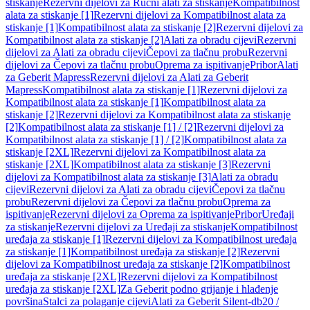
stiskanje
Rezervni dijelovi za Ručni alati za stiskanje
Kompatibilnost
alata za stiskanje [1]
Rezervni dijelovi za Kompatibilnost alata za
stiskanje [1]
Kompatibilnost alata za stiskanje [2]
Rezervni dijelovi za
Kompatibilnost alata za stiskanje [2]
Alati za obradu cijevi
Rezervni
dijelovi za Alati za obradu cijevi
Čepovi za tlačnu probu
Rezervni
dijelovi za Čepovi za tlačnu probu
Oprema za ispitivanje
Pribor
Alati
za Geberit Mapress
Rezervni dijelovi za Alati za Geberit
Mapress
Kompatibilnost alata za stiskanje [1]
Rezervni dijelovi za
Kompatibilnost alata za stiskanje [1]
Kompatibilnost alata za
stiskanje [2]
Rezervni dijelovi za Kompatibilnost alata za stiskanje
[2]
Kompatibilnost alata za stiskanje [1] / [2]
Rezervni dijelovi za
Kompatibilnost alata za stiskanje [1] / [2]
Kompatibilnost alata za
stiskanje [2XL]
Rezervni dijelovi za Kompatibilnost alata za
stiskanje [2XL]
Kompatibilnost alata za stiskanje [3]
Rezervni
dijelovi za Kompatibilnost alata za stiskanje [3]
Alati za obradu
cijevi
Rezervni dijelovi za Alati za obradu cijevi
Čepovi za tlačnu
probu
Rezervni dijelovi za Čepovi za tlačnu probu
Oprema za
ispitivanje
Rezervni dijelovi za Oprema za ispitivanje
Pribor
Uređaji
za stiskanje
Rezervni dijelovi za Uređaji za stiskanje
Kompatibilnost
uređaja za stiskanje [1]
Rezervni dijelovi za Kompatibilnost uređaja
za stiskanje [1]
Kompatibilnost uređaja za stiskanje [2]
Rezervni
dijelovi za Kompatibilnost uređaja za stiskanje [2]
Kompatibilnost
uređaja za stiskanje [2XL]
Rezervni dijelovi za Kompatibilnost
uređaja za stiskanje [2XL]
Za Geberit podno grijanje i hlađenje
površina
Stalci za polaganje cijevi
Alati za Geberit Silent-db20 /