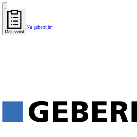
Na geberit.hr
Moji popisi