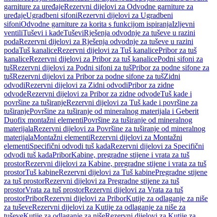
garniture za uređaje
Rezervni dijelovi za Odvodne garniture za
uređaje
Ugradbeni sifoni
Rezervni dijelovi za Ugradbeni
sifoni
Odvodne garniture za korita s funkcijom ispiranja
Izljevni
ventili
Tuševi i kade
Tuševi
Rješenja odvodnje za tuševe u razini
poda
Rezervni dijelovi za Rješenja odvodnje za tuševe u razini
poda
Tuš kanalice
Rezervni dijelovi za Tuš kanalice
Pribor za tuš
kanalice
Rezervni dijelovi za Pribor za tuš kanalice
Podni sifoni za
tuš
Rezervni dijelovi za Podni sifoni za tuš
Pribor za podne sifone za
tuš
Rezervni dijelovi za Pribor za podne sifone za tuš
Zidni
odvodi
Rezervni dijelovi za Zidni odvodi
Pribor za zidne
odvode
Rezervni dijelovi za Pribor za zidne odvode
Tuš kade i
površine za tuširanje
Rezervni dijelovi za Tuš kade i površine za
tuširanje
Površine za tuširanje od mineralnog materijala i Geberit
Duofix montažni elementi
Površine za tuširanje od mineralnog
materijala
Rezervni dijelovi za Površine za tuširanje od mineralnog
materijala
Montažni elementi
Rezervni dijelovi za Montažni
elementi
Specifični odvodi tuš kada
Rezervni dijelovi za Specifični
odvodi tuš kada
Pribor
Kabine, pregradne stijene i vrata za tuš
prostor
Rezervni dijelovi za Kabine, pregradne stijene i vrata za tuš
prostor
Tuš kabine
Rezervni dijelovi za Tuš kabine
Pregradne stijene
za tuš prostor
Rezervni dijelovi za Pregradne stijene za tuš
prostor
Vrata za tuš prostor
Rezervni dijelovi za Vrata za tuš
prostor
Pribor
Rezervni dijelovi za Pribor
Kutije za odlaganje za niše
za tuševe
Rezervni dijelovi za Kutije za odlaganje za niše za
tuševe
Kutije za odlaganje za niše
Rezervni dijelovi za Kutije za