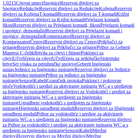
1.0215
Cijevni umeci
Spojnice
Rezervni dijelovi za
Spojnice
Redukcije
Rezervni dijelovi za Redukcije
Koljena
Rezervni
dijelovi za Koljena
T-komadi
Rezervni dijelovi za T-komadi
Križni
komadi
Rezervni dijelovi za Križni komadi
Prijelazni komadi,
fiksni
Rezervni dijelovi za Prijelazni komadi, fiksni
Prijelazni komadi
i spojnice, demontažni
Rezervni dijelovi za Prijelazni komadi i
spojnice, demontažni
Kompenzatori
Rezervni dijelovi za
Kompenzatori
Čepovi
Rezervni dijelovi za Čepovi
Priključci za
grijanje
Rezervni dijelovi za Priključci za grijanje
Pribor za Geberit
Mapress C-čelik
Brtvila za cijevi i fitinge
Poklopci za
cijevi
Učvršćenja za cijevi
Učvršćenja za priključke
Sistemske
brtve
Set vijaka za prirubničke spojeve
Geberit higijenski
sustav
Jedinice za higijensko ispiranje
Rezervni dijelovi za Jedinice
za higijensko ispiranje
Pribor za jedinice za higijensko
ispiranje
Senzori
Kabeli
Graničnik protoka
Poklopci i pokrovne
ploče
Vodokotlići i uređaji za aktiviranje ispiranja WC-a s uređajem
za higijensko ispiranje
Rezervni dijelovi za Vodokotlići i uređaji za
aktiviranje ispiranja WC-a s uređajem za higijensko
ispiranje
Ugradbeni vodokotlići s uređajem za higijensko
ispiranje
Higijenski ugradbeni moduli
Rezervni dijelovi za Higijenski
ugradbeni moduli
Pribor za vodokotliće i uređaje za aktiviranje
ispiranja WC-a s uređajem za higijensko ispiranje
Rezervni dijelovi
za Pribor za vodokotliće i uređaje za aktiviranje ispiranja WC-a s
uređajem za higijensko ispiranje
Senzori
Kabeli
Mrežni
dijelovi
Rezervni dijelovi za Mrežni dijelovi
Mrežne