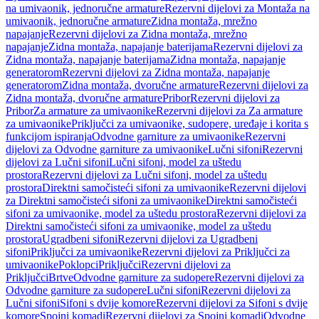
na umivaonik, jednoručne armature
Rezervni dijelovi za Montaža na
umivaonik, jednoručne armature
Zidna montaža, mrežno
napajanje
Rezervni dijelovi za Zidna montaža, mrežno
napajanje
Zidna montaža, napajanje baterijama
Rezervni dijelovi za
Zidna montaža, napajanje baterijama
Zidna montaža, napajanje
generatorom
Rezervni dijelovi za Zidna montaža, napajanje
generatorom
Zidna montaža, dvoručne armature
Rezervni dijelovi za
Zidna montaža, dvoručne armature
Pribor
Rezervni dijelovi za
Pribor
Za armature za umivaonike
Rezervni dijelovi za Za armature
za umivaonike
Priključci za umivaonike, sudopere, uređaje i korita s
funkcijom ispiranja
Odvodne garniture za umivaonike
Rezervni
dijelovi za Odvodne garniture za umivaonike
Lučni sifoni
Rezervni
dijelovi za Lučni sifoni
Lučni sifoni, model za uštedu
prostora
Rezervni dijelovi za Lučni sifoni, model za uštedu
prostora
Direktni samočisteći sifoni za umivaonike
Rezervni dijelovi
za Direktni samočisteći sifoni za umivaonike
Direktni samočisteći
sifoni za umivaonike, model za uštedu prostora
Rezervni dijelovi za
Direktni samočisteći sifoni za umivaonike, model za uštedu
prostora
Ugradbeni sifoni
Rezervni dijelovi za Ugradbeni
sifoni
Priključci za umivaonike
Rezervni dijelovi za Priključci za
umivaonike
Poklopci
Priključci
Rezervni dijelovi za
Priključci
Brtve
Odvodne garniture za sudopere
Rezervni dijelovi za
Odvodne garniture za sudopere
Lučni sifoni
Rezervni dijelovi za
Lučni sifoni
Sifoni s dvije komore
Rezervni dijelovi za Sifoni s dvije
komore
Spojni komadi
Rezervni dijelovi za Spojni komadi
Odvodne