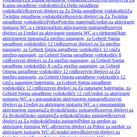
Kappa ugradbene vodokotliće
Za Delta ugradbene
vodokotliće
Rezervni dijelovi za Za Delta ugradbene vodokotliće
Za
Twinline ugradbene vodokotliće
Rezervni dijelovi za Za Twinline
ugradbene vodokotliće
Pribor
Potrošni materijali
Uređaji za aktiviranje
ispiranja WC-a s elektroničkim aktiviranjem ispiranja
Rezervni
dijelovi za Uređaji za aktiviranje ispiranja WC-a s elektroničkim
aktiviranjem ispiranja
Za mrežno napajanje, za Geberit Sigma
ugradbene vodokotliće 12 cm
Rezervni dijelovi za Za mrežno
napajanje, za Geberit Sigma ugradbene vodokotliće 12 cm
Za
mrežno napajanje, za Geberit Sigma ugradbene vodokotliće 8
cm
Rezervni dijelovi za Za mrežno napajanje, za Geberit Sigma
ugradbene vodokotliće 8 cm
Za mrežno napajanje, za Geberit
Omega ugradbene vodokotliće 12 cm
Rezervni dijelovi za Za
mrežno napajanje, za Geberit Omega ugradbene vodokotliće 12
cm
Za napajanje baterijama, za Geberit Sigma ugradbene
vodokotliće 12 cm
Rezervni dijelovi za Za napajanje baterijama, za
Geberit Sigma ugradbene vodokotliće 12 cm
Uređaji za aktiviranje
ispiranja WC-a s pneumatskim aktiviranjem ispiranja
Rezervni
dijelovi za Uređaji za aktiviranje ispiranja WC-a s pneumatskim
aktiviranjem ispiranja
Za dvokoličinsko ispiranje
Rezervni dijelovi za
Za dvokoličinsko ispiranje
Za jednokoličinsko ispiranje
Rezervni
dijelovi za Za jednokoličinsko ispiranje
Pribor za uređaje za
aktiviranje ispiranja WC-a
Rezervni dijelovi za Pribor za uređaje za
aktiviranje ispiranja WC-a
Ugradni setovi
Rezervni dijelovi za