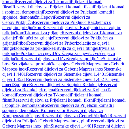
komadi
Rezervni dijelovi za T-komadi
Prijelazni komadi,
fiksni
Rezervni dijelovi za Prijelazni komadi, fiksni
Prijelazni komadi
i spojnice, demontažni
Rezervni dijelovi za Prijelazni komadi i
spojnice, demontažni
Čepovi
Rezervni dijelovi za
Čepovi
Priključci
Rezervni dijelovi za Priključci
Razdjelnici s
navojnim priključkom
Rezervni dijelovi za Razdjelnici s navojnim
priključkom
T-komadi za grijanje
Rezervni dijelovi za T-komadi za
grijanje
Priključci za grijanje
Rezervni dijelovi za Priključci za
grijanje
Pribor
Rezervni dijelovi za Pribor
Izolacije za cijevi i
fitinge
Izolacije za priključke
Brtvila za cijevi i fitinge
Brtvila za
priključke
Poklopci za cijevi
Učvršćenja za cijevi
Učvršćenja za
priključke
Rezervni dijelovi za Učvršćenja za priključke
Sistemske
brtve
Set vijaka za prirubničke spojeve
Geberit Mapress inox
Geberit
Mapress inox
Rezervni dijelovi za Geberit Mapress inox
Sistemske
cijevi 1.4401
Rezervni dijelovi za Sistemske cijevi 1.4401
Sistemske
cijevi 1.4521
Rezervni dijelovi za Sistemske cijevi 1.4521
Cijevni
umeci
Spojnice
Rezervni dijelovi za Spojnice
Redukcije
Rezervni
dijelovi za Redukcije
Koljena
Rezervni dijelovi za Koljena
T-
komadi
Rezervni dijelovi za T-komadi
Prijelazni komadi,
fiksni
Rezervni dijelovi za Prijelazni komadi, fiksni
Prijelazni komadi
i spojnice, demontažni
Rezervni dijelovi za Prijelazni komadi i
spojnice, demontažni
Kompenzatori
Rezervni dijelovi za
Kompenzatori
Čepovi
Rezervni dijelovi za Čepovi
Priključci
Rezervni
dijelovi za Priključci
Geberit Mapress inox, plin
Rezervni dijelovi za
Geberit Mapress inox, plin
Sistemske cijevi 1.4401
Rezervni dijelovi