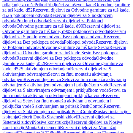
odlaganje za niše
Pribor
Priključci za tuševe i kade
Odvodne garniture
za tuš kade, d52
Rezervni dijelovi za Odvodne garniture za tuš kade,
d52
S poklopcem odvoda
Rezervni dijelovi za S poklopcem
odvoda
Poklopci odvoda
Rezervni dijelovi za Poklopci
odvoda
Odvodne garniture za tuš kade, d90
Rezervni dijelovi za
Odvodne garniture za tuš kade, d90
S poklopcem odvoda
Rezervni
dijelovi za S poklopcem odvoda
Bez poklopca odvoda
Rezervni
dijelovi za Bez poklopca odvoda
Poklopci odvoda
Rezervni dijelovi
za Poklopci odvoda
Odvodne garniture za tuš kade Sestra
Rezervni
dijelovi za Odvodne garniture za tuš kade Sestra
Bez poklopca
odvoda
Rezervni dijelovi za Bez poklopca odvoda
Odvodne
garniture za kade, d52
Rezervni dijelovi za Odvodne garniture za
kade, d52
S aktiviranjem odvrtanjem
Rezervni dijelovi za S
aktiviranjem odvrtanjem
Setovi za finu montažu aktiviranja
odvrtanjem
Rezervni dijelovi za Setovi za finu montažu aktiviranja
odvrtanjem
S aktiviranjem odvrtanjem i priključkom vode
Rezervni
dijelovi za S aktiviranjem odvrtanjem i priključkom vode
Setovi za
finu montažu aktiviranja odvrtanjem i priključka vode
Rezervni
dijelovi za Setovi za finu montažu aktiviranja odvrtanjem i
priključka vode
S aktiviranjem na pritisak PushControl
Rezervni
dijelovi za S aktiviranjem na pritisak PushControl
Sustavi instalacije i
ispiranja
Geberit Duofix
Sistemski zidovi
Rezervni dijelovi za
Sistemski zidovi
Nosive konstrukcije
Rezervni dijelovi za Nosive
konstrukcije
Montažni elementi
Rezervni dijelovi za Montažni
elementi
Elementi za WC školjke
Rezervni dijelovi za Elementi za