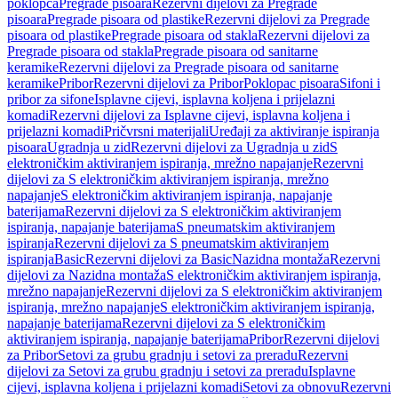
poklopca
Pregrade pisoara
Rezervni dijelovi za Pregrade
pisoara
Pregrade pisoara od plastike
Rezervni dijelovi za Pregrade
pisoara od plastike
Pregrade pisoara od stakla
Rezervni dijelovi za
Pregrade pisoara od stakla
Pregrade pisoara od sanitarne
keramike
Rezervni dijelovi za Pregrade pisoara od sanitarne
keramike
Pribor
Rezervni dijelovi za Pribor
Poklopac pisoara
Sifoni i
pribor za sifone
Isplavne cijevi, isplavna koljena i prijelazni
komadi
Rezervni dijelovi za Isplavne cijevi, isplavna koljena i
prijelazni komadi
Pričvrsni materijali
Uređaji za aktiviranje ispiranja
pisoara
Ugradnja u zid
Rezervni dijelovi za Ugradnja u zid
S
elektroničkim aktiviranjem ispiranja, mrežno napajanje
Rezervni
dijelovi za S elektroničkim aktiviranjem ispiranja, mrežno
napajanje
S elektroničkim aktiviranjem ispiranja, napajanje
baterijama
Rezervni dijelovi za S elektroničkim aktiviranjem
ispiranja, napajanje baterijama
S pneumatskim aktiviranjem
ispiranja
Rezervni dijelovi za S pneumatskim aktiviranjem
ispiranja
Basic
Rezervni dijelovi za Basic
Nazidna montaža
Rezervni
dijelovi za Nazidna montaža
S elektroničkim aktiviranjem ispiranja,
mrežno napajanje
Rezervni dijelovi za S elektroničkim aktiviranjem
ispiranja, mrežno napajanje
S elektroničkim aktiviranjem ispiranja,
napajanje baterijama
Rezervni dijelovi za S elektroničkim
aktiviranjem ispiranja, napajanje baterijama
Pribor
Rezervni dijelovi
za Pribor
Setovi za grubu gradnju i setovi za preradu
Rezervni
dijelovi za Setovi za grubu gradnju i setovi za preradu
Isplavne
cijevi, isplavna koljena i prijelazni komadi
Setovi za obnovu
Rezervni