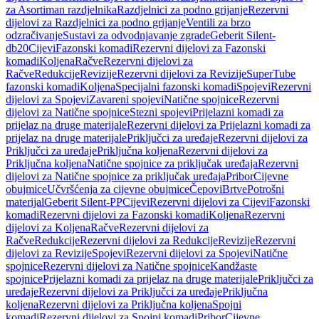
za Asortiman razdjelnika
Razdjelnici za podno grijanje
Rezervni
dijelovi za Razdjelnici za podno grijanje
Ventili za brzo
odzračivanje
Sustavi za odvodnjavanje zgrade
Geberit Silent-
db20
Cijevi
Fazonski komadi
Rezervni dijelovi za Fazonski
komadi
Koljena
Račve
Rezervni dijelovi za
Račve
Redukcije
Revizije
Rezervni dijelovi za Revizije
SuperTube
fazonski komadi
Koljena
Specijalni fazonski komadi
Spojevi
Rezervni
dijelovi za Spojevi
Zavareni spojevi
Natične spojnice
Rezervni
dijelovi za Natične spojnice
Stezni spojevi
Prijelazni komadi za
prijelaz na druge materijale
Rezervni dijelovi za Prijelazni komadi za
prijelaz na druge materijale
Priključci za uređaje
Rezervni dijelovi za
Priključci za uređaje
Priključna koljena
Rezervni dijelovi za
Priključna koljena
Natične spojnice za priključak uređaja
Rezervni
dijelovi za Natične spojnice za priključak uređaja
Pribor
Cijevne
obujmice
Učvršćenja za cijevne obujmice
Čepovi
Brtve
Potrošni
materijal
Geberit Silent-PP
Cijevi
Rezervni dijelovi za Cijevi
Fazonski
komadi
Rezervni dijelovi za Fazonski komadi
Koljena
Rezervni
dijelovi za Koljena
Račve
Rezervni dijelovi za
Račve
Redukcije
Rezervni dijelovi za Redukcije
Revizije
Rezervni
dijelovi za Revizije
Spojevi
Rezervni dijelovi za Spojevi
Natične
spojnice
Rezervni dijelovi za Natične spojnice
Kandžaste
spojnice
Prijelazni komadi za prijelaz na druge materijale
Priključci za
uređaje
Rezervni dijelovi za Priključci za uređaje
Priključna
koljena
Rezervni dijelovi za Priključna koljena
Spojni
komadi
Rezervni dijelovi za Spojni komadi
Pribor
Cijevne