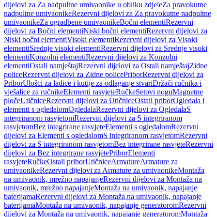
dijelovi za Za nadpultne umivaonike u obliku zdjele
Za pravokutne
nadpultne umivaonike
Rezervni dijelovi za Za pravokutne nadpultne
umivaonike
Za ugradbene umivaonike
Bočni elementi
Rezervni
dijelovi za Bočni elementi
Niski bočni elementi
Rezervni dijelovi za
Niski bočni elementi
Visoki elementi
Rezervni dijelovi za Visoki
elementi
Srednje visoki elementi
Rezervni dijelovi za Srednje visoki
elementi
Konzolni elementi
Rezervni dijelovi za Konzolni
elementi
Ostali namještaj
Rezervni dijelovi za Ostali namještaj
Zidne
police
Rezervni dijelovi za Zidne police
Pribor
Rezervni dijelovi za
Pribor
Ulošci za ladice i kutije za odlaganje stvari
Držači ručnika i
vješalice za ručnike
Elementi rasvjete
Ručke
Setovi nogu
Magnetne
ploče
Utičnice
Rezervni dijelovi za Utičnice
Ostali pribor
Ogledala i
elementi s ogledalom
Ogledala
Rezervni dijelovi za Ogledala
S
integriranom rasvjetom
Rezervni dijelovi za S integriranom
rasvjetom
Bez integrirane rasvjete
Elementi s ogledalom
Rezervni
dijelovi za Elementi s ogledalom
S integriranom rasvjetom
Rezervni
dijelovi za S integriranom rasvjetom
Bez integrirane rasvjete
Rezervni
dijelovi za Bez integrirane rasvjete
Pribor
Elementi
rasvjete
Ručke
Ostali pribor
Utičnice
Armature
Armature za
umivaonike
Rezervni dijelovi za Armature za umivaonike
Montaža
na umivaonik, mrežno napajanje
Rezervni dijelovi za Montaža na
umivaonik, mrežno napajanje
Montaža na umivaonik, napajanje
baterijama
Rezervni dijelovi za Montaža na umivaonik, napajanje
baterijama
Montaža na umivaonik, napajanje generatorom
Rezervni
dijelovi za Montaža na umivaonik, napajanje generatorom
Montaža