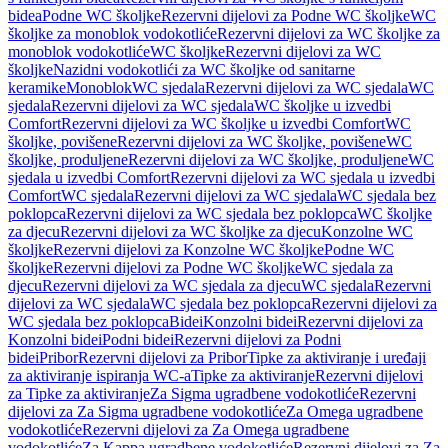
bidea
Podne WC školjke
Rezervni dijelovi za Podne WC školjke
WC
školjke za monoblok vodokotliće
Rezervni dijelovi za WC školjke za
monoblok vodokotliće
WC školjke
Rezervni dijelovi za WC
školjke
Nazidni vodokotlići za WC školjke od sanitarne
keramike
Monoblok
WC sjedala
Rezervni dijelovi za WC sjedala
WC
sjedala
Rezervni dijelovi za WC sjedala
WC školjke u izvedbi
Comfort
Rezervni dijelovi za WC školjke u izvedbi Comfort
WC
školjke, povišene
Rezervni dijelovi za WC školjke, povišene
WC
školjke, produljene
Rezervni dijelovi za WC školjke, produljene
WC
sjedala u izvedbi Comfort
Rezervni dijelovi za WC sjedala u izvedbi
Comfort
WC sjedala
Rezervni dijelovi za WC sjedala
WC sjedala bez
poklopca
Rezervni dijelovi za WC sjedala bez poklopca
WC školjke
za djecu
Rezervni dijelovi za WC školjke za djecu
Konzolne WC
školjke
Rezervni dijelovi za Konzolne WC školjke
Podne WC
školjke
Rezervni dijelovi za Podne WC školjke
WC sjedala za
djecu
Rezervni dijelovi za WC sjedala za djecu
WC sjedala
Rezervni
dijelovi za WC sjedala
WC sjedala bez poklopca
Rezervni dijelovi za
WC sjedala bez poklopca
Bidei
Konzolni bidei
Rezervni dijelovi za
Konzolni bidei
Podni bidei
Rezervni dijelovi za Podni
bidei
Pribor
Rezervni dijelovi za Pribor
Tipke za aktiviranje i uređaji
za aktiviranje ispiranja WC-a
Tipke za aktiviranje
Rezervni dijelovi
za Tipke za aktiviranje
Za Sigma ugradbene vodokotliće
Rezervni
dijelovi za Za Sigma ugradbene vodokotliće
Za Omega ugradbene
vodokotliće
Rezervni dijelovi za Za Omega ugradbene
vodokotliće
Za Kappa ugradbene vodokotliće
Rezervni dijelovi za Za