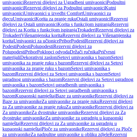
umivaonici
Rezervni dijelovi za Ugradbeni umivaonici
Podpultni
umivaonici
Rezervni dijelovi za Podpultni umivaonici
Kutni
umivaonici
Umivaonici u izvedbi Comfort
Umivaonici za
djecu
Umivaonici
Korita za pranje ruku
Ostali umivaonici
Rezervni
dijelovi za Ostali umivaonici
Korita s funkcijom ispiranja
Rezervni
dijelovi za Korita s funkcijom ispiranja
Trokaderi
Rezervni dijelovi za
Trokaderi
Višenamjenska korita
Rezervni dijelovi za Višenamjenska
korita
Umivaonici za učionice
Pribor
Podesti
Rezervni dijelovi za
Podesti
Podesti
Polupodesti
Rezervni dijelovi za
Polupodesti
Pribor
Poklopci odvoda
Držači ručnika
Pričvrsni
materijali
Dekorativni zasloni
Setovi umivaonika s bazom
Setovi
umivaonika za pranje ruku s bazom
Rezervni dijelovi za Setovi
umivaonika za pranje ruku s bazom
Setovi umivaonika s
bazom
Rezervni dijelovi za Setovi umivaonika s bazom
Setovi
ugradnog umivaonika s bazom
Rezervni dijelovi za Setovi ugradnog
umivaonika s bazom
Setovi ugradbenih umivaonika s
bazom
Rezervni dijelovi za Setovi ugradbenih umivaonika s
bazom
Kupaonski namještaj
Baze za umivaonike
Rezervni dijelovi za
Baze za umivaonike
Za umivaonike za pranje ruku
Rezervni dijelovi
za Za umivaonike za pranje ruku
Za umivaonike
Rezervni dijelovi za
Za umivaonike
Za dvostruke umivaonike
Rezervni dijelovi za Za
dvostruke umivaonike
Za umivaonike za ugradnju u kupaonski
namještaj
Rezervni dijelovi za Za umivaonike za ugradnju u
kupaonski namještaj
Ploče za umivaonike
Rezervni dijelovi za Ploče
za umivaonike
Za nadpultne umivaonike u obliku zdjele
Rezervni