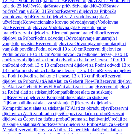
12 l/s
Za vodolovna grla do 25 l/s
Rezervni dijelovi za Za vodolovna
grla do 25 l/s
Učvršćenja
Sustav pričvršćivanja d40–200
Sustav
pričvršćivanja d250–315
Pribor
Rezervni dijelovi za Pribor
Za
vodolovna grla
Rezervni dijelovi za Za vodolovna grla
Za
učvršćenja
Konvencionalno krovno odvodnjavanje
Vodolovna
grla
Rezervni dijelovi za Vodolovna grla
Elementi parne
brane
Rezervni dijelovi za Elementi parne brane
Pribor
Rezervni
dijelovi za Pribor
Podna odvodnja
Odvodnjavanje unutarnjih i
vanjskih površina
Rezervni dijelovi za Odvodnjavanje unutarnjih i
vanjskih površina
Podni odvodi 10 x 10 cm
Rezervni dijelovi za
Podni odvodi 10 x 10 cm
Podni odvodi za balkone i terase, 10 x 10
cm
Rezervni dijelovi za Podni odvodi za balkone i terase, 10 x 10
cm
Podni odvodi 13 x 13 cm
Rezervni dijelovi za Podni odvodi 13 x
13 cm
Podni odvodi za balkone i terase, 13 x 13 cm
Rezervni dijelovi
za Podni odvodi za balkone i terase, 13 x 13 cm
Pribor
Rezervni
dijelovi za Pribor
Alati
Alati
Alati za Geberit FlowFit
Rezervni dijelovi
za Alati za Geberit FlowFit
Ručni alati za stiskanje
Rezervni dijelovi
za Ručni alati za stiskanje
Kompatibilnost alata za stiskanje
[1]
Rezervni dijelovi za Kompatibilnost alata za stiskanje
[1]
Kompatibilnost alata za stiskanje [2]
Rezervni dijelovi za
Kompatibilnost alata za stiskanje [2]
Alati za obradu cijevi
Rezervni
dijelovi za Alati za obradu cijevi
Čepovi za tlačnu probu
Rezervni
dijelovi za Čepovi za tlačnu probu
Oprema za ispitivanje
Uređaji za
stiskanje s alatima
Pribor
Rezervni dijelovi za Pribor
Alati za Geberit
Mepla
Rezervni dijelovi za Alati za Geberit Mepla
Ručni alati za