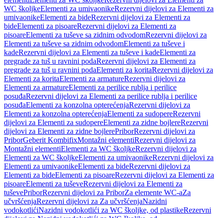
WC školjke
Elementi za umivaonike
Rezervni dijelovi za Elementi za
umivaonike
Elementi za bide
Rezervni dijelovi za Elementi za
bide
Elementi za pisoare
Rezervni dijelovi za Elementi za
pisoare
Elementi za tuševe sa zidnim odvodom
Rezervni dijelovi za
Elementi za tuševe sa zidnim odvodom
Elementi za tuševe i
kade
Rezervni dijelovi za Elementi za tuševe i kade
Elementi za
pregrade za tuš u ravnini poda
Rezervni dijelovi za Elementi za
pregrade za tuš u ravnini poda
Elementi za korita
Rezervni dijelovi za
Elementi za korita
Elementi za armature
Rezervni dijelovi za
Elementi za armature
Elementi za perilice rublja i perilice
posuđa
Rezervni dijelovi za Elementi za perilice rublja i perilice
posuđa
Elementi za konzolna opterećenja
Rezervni dijelovi za
Elementi za konzolna opterećenja
Elementi za sudopere
Rezervni
dijelovi za Elementi za sudopere
Elementi za zidne bojlere
Rezervni
dijelovi za Elementi za zidne bojlere
Pribor
Rezervni dijelovi za
Pribor
Geberit Kombifix
Montažni elementi
Rezervni dijelovi za
Montažni elementi
Elementi za WC školjke
Rezervni dijelovi za
Elementi za WC školjke
Elementi za umivaonike
Rezervni dijelovi za
Elementi za umivaonike
Elementi za bide
Rezervni dijelovi za
Elementi za bide
Elementi za pisoare
Rezervni dijelovi za Elementi za
pisoare
Elementi za tuševe
Rezervni dijelovi za Elementi za
tuševe
Pribor
Rezervni dijelovi za Pribor
Za elemente WC-a
Za
učvršćenja
Rezervni dijelovi za Za učvršćenja
Nazidni
vodokotlići
Nazidni vodokotlići za WC školjke, od plastike
Rezervni