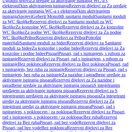
Ugradni setovi
Za uređaje za aktiviranje ispiranja WC-a s
elektroničkim aktiviranjem ispiranja
Rezervni dijelovi za Za uređaje
za aktiviranje ispiranja WC-a s elektroničkim aktiviranjem
ispiranja
Spojevi
Geberit Monolith sanitarni moduli
Sanitarni moduli
za WC školjke
Rezervni dijelovi za Sanitarni moduli za WC
školjke
Za konzolne WC školjke
Rezervni dijelovi za Za konzolne
WC školjke
Za podne WC školjke
Rezervni dijelovi za Za podne
WC školjke
Pribor
Rezervni dijelovi za Pribor
Potrošni
materijali
Sanitarni moduli za bidee
Rezervni dijelovi za Sanitarni
moduli za bidee
Za konzolne i podne bidee
Rezervni dijelovi za Za
konzolne i podne bidee
Pisoari
Pisoari, rad s ispiranjem, s rubom za
ispiranje
Rezervni dijelovi za Pisoari, rad s ispiranjem, s rubom za
ispiranje
Bez poklopca
Rezervni dijelovi za Bez poklopca
Pisoari, rad
s ispiranjem, bez ruba za ispiranje
Rezervni dijelovi za Pisoari, rad s
ispiranjem, bez ruba za ispiranje
Za nazidne i ugradbene uređaje za
aktiviranje ispiranja pisoara
Rezervni dijelovi za Za nazidne i
ugradbene uređaje za aktiviranje ispiranja pisoara
S integriranim
uređajem za aktiviranje ispiranja pisoara
Rezervni dijelovi za S
integriranim uređajem za aktiviranje ispiranja pisoara
Za integrirani
uređaj za aktiviranje ispiranja pisoara
Rezervni dijelovi za Za
integrirani uređaj za aktiviranje ispiranja pisoara
Pisoari, rad s
ispiranjem, s poklopcem / za poklopac
Rezervni dijelovi za Pisoari,
rad s ispiranjem, s poklopcem / za poklopac
Bez ruba
Rezervni
dijelovi za Bez ruba
Pisoari, rad bez vode
Rezervni dijelovi za
Pisoari, rad bez vode
Bez poklopca
Rezervni dijelovi za Bez