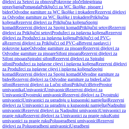
dijelovi za Setovi za obnovu
Pokrovne ploče
Integrirana
upravljanja
Pomagala
Priključci za WC školjke, pisoare i
bidee
Odvodne garniture za WC školjke i trokadere
Rezervni dijelovi
za Odvodne garniture za WC školjke i trokadere
Priključna
koljena
Rezervni dijelovi za Priključna koljena
Spojni
komadi
Rezervni dijelovi za Spojni komadi
Priključni setovi
Rezervni
dijelovi za Priključni setovi
Produžeci za isplavna koljena
Rezervni
dijelovi za Produžeci za isplavna koljena
Priključci od PVC-
a
Rezervni dijelovi za Priključci od PVC-a
Brtveni naglavci i
pokrovne kape
Odvodne garniture za pisoare
Rezervni dijelovi za
Odvodne garniture za pisoare
Sifoni pisoara
Rezervni dijelovi za
Sifoni pisoara
Spiralni sifoni
Rezervni dijelovi za Spiralni
sifoni
Produžeci za isplavne cijevi i isplavna koljena
Rezervni dijelovi
za Produžeci za isplavne cijevi i isplavna koljena
Spojni
komadi
Rezervni dijelovi za Spojni komadi
Odvodne garniture za
bidee
Rezervni dijelovi za Odvodne garniture za bidee
Lučni
sifoni
Rezervni dijelovi za Lučni sifoni
Priključci
Brtve
Prostor
umivaonika
Umivaonici
Umivaonici
Rezervni dijelovi za
Umivaonici
Dvostruki umivaonici
Rezervni dijelovi za Dvostruki
umivaonici
Umivaonici za ugradnju u kupaonski namještaj
Rezervni
dijelovi za Umivaonici za ugradnju u kupaonski namještaj
Nadpultni
umivaonici
Rezervni dijelovi za Nadpultni umivaonici
Umivaonici za
pranje ruku
Rezervni dijelovi za Umivaonici za pranje ruku
Kutni
umivaonici za pranje ruku
Poluugradbeni umivaonici
Rezervni
dijelovi za Poluugradbeni umivaonici
Ugradbeni