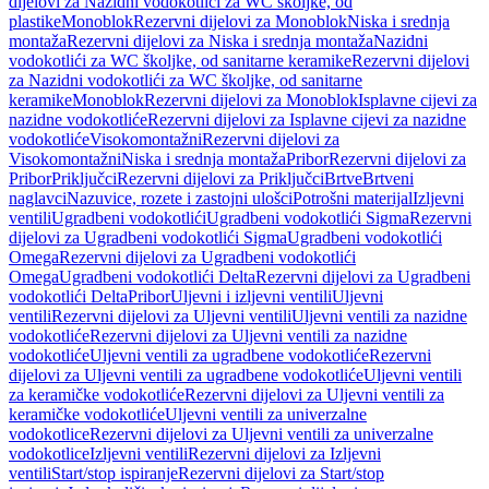
dijelovi za Nazidni vodokotlići za WC školjke, od
plastike
Monoblok
Rezervni dijelovi za Monoblok
Niska i srednja
montaža
Rezervni dijelovi za Niska i srednja montaža
Nazidni
vodokotlići za WC školjke, od sanitarne keramike
Rezervni dijelovi
za Nazidni vodokotlići za WC školjke, od sanitarne
keramike
Monoblok
Rezervni dijelovi za Monoblok
Isplavne cijevi za
nazidne vodokotliće
Rezervni dijelovi za Isplavne cijevi za nazidne
vodokotliće
Visokomontažni
Rezervni dijelovi za
Visokomontažni
Niska i srednja montaža
Pribor
Rezervni dijelovi za
Pribor
Priključci
Rezervni dijelovi za Priključci
Brtve
Brtveni
naglavci
Nazuvice, rozete i zastojni ulošci
Potrošni materijal
Izljevni
ventili
Ugradbeni vodokotlići
Ugradbeni vodokotlići Sigma
Rezervni
dijelovi za Ugradbeni vodokotlići Sigma
Ugradbeni vodokotlići
Omega
Rezervni dijelovi za Ugradbeni vodokotlići
Omega
Ugradbeni vodokotlići Delta
Rezervni dijelovi za Ugradbeni
vodokotlići Delta
Pribor
Uljevni i izljevni ventili
Uljevni
ventili
Rezervni dijelovi za Uljevni ventili
Uljevni ventili za nazidne
vodokotliće
Rezervni dijelovi za Uljevni ventili za nazidne
vodokotliće
Uljevni ventili za ugradbene vodokotliće
Rezervni
dijelovi za Uljevni ventili za ugradbene vodokotliće
Uljevni ventili
za keramičke vodokotliće
Rezervni dijelovi za Uljevni ventili za
keramičke vodokotliće
Uljevni ventili za univerzalne
vodokotlice
Rezervni dijelovi za Uljevni ventili za univerzalne
vodokotlice
Izljevni ventili
Rezervni dijelovi za Izljevni
ventili
Start/stop ispiranje
Rezervni dijelovi za Start/stop