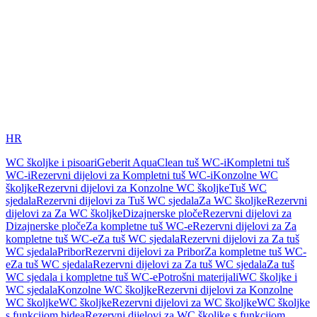
HR
WC školjke i pisoari
Geberit AquaClean tuš WC-i
Kompletni tuš
WC-i
Rezervni dijelovi za Kompletni tuš WC-i
Konzolne WC
školjke
Rezervni dijelovi za Konzolne WC školjke
Tuš WC
sjedala
Rezervni dijelovi za Tuš WC sjedala
Za WC školjke
Rezervni
dijelovi za Za WC školjke
Dizajnerske ploče
Rezervni dijelovi za
Dizajnerske ploče
Za kompletne tuš WC-e
Rezervni dijelovi za Za
kompletne tuš WC-e
Za tuš WC sjedala
Rezervni dijelovi za Za tuš
WC sjedala
Pribor
Rezervni dijelovi za Pribor
Za kompletne tuš WC-
e
Za tuš WC sjedala
Rezervni dijelovi za Za tuš WC sjedala
Za tuš
WC sjedala i kompletne tuš WC-e
Potrošni materijali
WC školjke i
WC sjedala
Konzolne WC školjke
Rezervni dijelovi za Konzolne
WC školjke
WC školjke
Rezervni dijelovi za WC školjke
WC školjke
s funkcijom bidea
Rezervni dijelovi za WC školjke s funkcijom