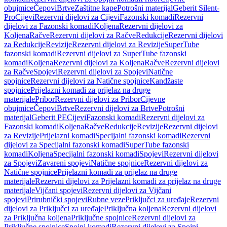
obujmice
Čepovi
Brtve
Zaštitne kape
Potrošni materijal
Geberit Silent-
Pro
Cijevi
Rezervni dijelovi za Cijevi
Fazonski komadi
Rezervni
dijelovi za Fazonski komadi
Koljena
Rezervni dijelovi za
Koljena
Račve
Rezervni dijelovi za Račve
Redukcije
Rezervni dijelovi
za Redukcije
Revizije
Rezervni dijelovi za Revizije
SuperTube
fazonski komadi
Rezervni dijelovi za SuperTube fazonski
komadi
Koljena
Rezervni dijelovi za Koljena
Račve
Rezervni dijelovi
za Račve
Spojevi
Rezervni dijelovi za Spojevi
Natične
spojnice
Rezervni dijelovi za Natične spojnice
Kandžaste
spojnice
Prijelazni komadi za prijelaz na druge
materijale
Pribor
Rezervni dijelovi za Pribor
Cijevne
obujmice
Čepovi
Brtve
Rezervni dijelovi za Brtve
Potrošni
materijal
Geberit PE
Cijevi
Fazonski komadi
Rezervni dijelovi za
Fazonski komadi
Koljena
Račve
Redukcije
Revizije
Rezervni dijelovi
za Revizije
Prijelazni komadi
Specijalni fazonski komadi
Rezervni
dijelovi za Specijalni fazonski komadi
SuperTube fazonski
komadi
Koljena
Specijalni fazonski komadi
Spojevi
Rezervni dijelovi
za Spojevi
Zavareni spojevi
Natične spojnice
Rezervni dijelovi za
Natične spojnice
Prijelazni komadi za prijelaz na druge
materijale
Rezervni dijelovi za Prijelazni komadi za prijelaz na druge
materijale
Vijčani spojevi
Rezervni dijelovi za Vijčani
spojevi
Prirubnički spojevi
Rubne veze
Priključci za uređaje
Rezervni
dijelovi za Priključci za uređaje
Priključna koljena
Rezervni dijelovi
za Priključna koljena
Priključne spojnice
Rezervni dijelovi za
Priključne spojnice
Spojni komadi
Rezervni dijelovi za Spojni