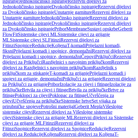
ispiranje
Jednokoličinsko ispiranje
Rezervni dijelovi za
Jednokoličinsko ispiranje
Dvokoličinsko ispiranje
Rezervni dijelovi
za Dvokoličinsko ispiranje
Unutarnje garniture
Rezervni dijelovi za
Unutarnje garniture
Jednokoličinsko ispiranje
Rezervni dijelovi za
Jednokoličinsko ispiranje
Dvokoličinsko ispiranje
Rezervni dijelovi
za Dvokoličinsko ispiranje
Pribor
Membrane
Sustavi opskrbe
Geberit
FlowFit
Sistemske cijevi ML
Sistemske cijevi za grijanje
ML
Sistemske cijevi SL
Fitinzi
Rezervni dijelovi za
Fitinzi
Spojnice
Redukcije
Koljena
T-komadi
Prijelazni komadi,
fiksni
Prijelazni komadi i spojnice, demontažni
Rezervni dijelovi za
Prijelazni komadi i spojnice, demontažni
Čepovi
Priključci
Rezervni
dijelovi za Priključci
Razdjelnici s navojnim priključkom
Rezervni
dijelovi za Razdjelnici s navojnim priključkom
Razdjelnik s
priključkom za stiskanje
T-komadi za grijanje
Prijelazni komadi i
spojevi za grijanje, demontažni
Priključci za grijanje
Rezervni dijelovi
za Priključci za grijanje
Pribor
Izolacije za cijevi i fitinge
Izolacije za
priključke
Brtvila za cijevi i fitinge
Brtvila za priključke
Brtve za
fitinge
Poklopci za cijevi
Poklopac za fitinge
Učvršćenja za
cijevi
Učvršćenja za priključke
Sistemske brtve
Set vijaka za
prirubničke spojeve
Potrošni materijal
Geberit Mepla
Višeslojne
sistemske cijevi
Rezervni dijelovi za Višeslojne sistemske
cijevi
Sistemske cijevi za grijanje ML
Rezervni dijelovi za Sistemske
cijevi za grijanje ML
Fitinzi
Rezervni dijelovi za
Fitinzi
Spojnice
Rezervni dijelovi za Spojnice
Redukcije
Rezervni
dijelovi za Redukcije
Koljena
Rezervni dijelovi za Koljena
T-