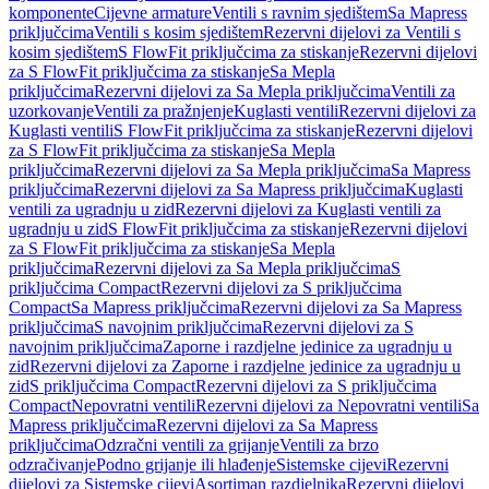
komponente
Cijevne armature
Ventili s ravnim sjedištem
Sa Mapress
priključcima
Ventili s kosim sjedištem
Rezervni dijelovi za Ventili s
kosim sjedištem
S FlowFit priključcima za stiskanje
Rezervni dijelovi
za S FlowFit priključcima za stiskanje
Sa Mepla
priključcima
Rezervni dijelovi za Sa Mepla priključcima
Ventili za
uzorkovanje
Ventili za pražnjenje
Kuglasti ventili
Rezervni dijelovi za
Kuglasti ventili
S FlowFit priključcima za stiskanje
Rezervni dijelovi
za S FlowFit priključcima za stiskanje
Sa Mepla
priključcima
Rezervni dijelovi za Sa Mepla priključcima
Sa Mapress
priključcima
Rezervni dijelovi za Sa Mapress priključcima
Kuglasti
ventili za ugradnju u zid
Rezervni dijelovi za Kuglasti ventili za
ugradnju u zid
S FlowFit priključcima za stiskanje
Rezervni dijelovi
za S FlowFit priključcima za stiskanje
Sa Mepla
priključcima
Rezervni dijelovi za Sa Mepla priključcima
S
priključcima Compact
Rezervni dijelovi za S priključcima
Compact
Sa Mapress priključcima
Rezervni dijelovi za Sa Mapress
priključcima
S navojnim priključcima
Rezervni dijelovi za S
navojnim priključcima
Zaporne i razdjelne jedinice za ugradnju u
zid
Rezervni dijelovi za Zaporne i razdjelne jedinice za ugradnju u
zid
S priključcima Compact
Rezervni dijelovi za S priključcima
Compact
Nepovratni ventili
Rezervni dijelovi za Nepovratni ventili
Sa
Mapress priključcima
Rezervni dijelovi za Sa Mapress
priključcima
Odzračni ventili za grijanje
Ventili za brzo
odzračivanje
Podno grijanje ili hlađenje
Sistemske cijevi
Rezervni
dijelovi za Sistemske cijevi
Asortiman razdjelnika
Rezervni dijelovi