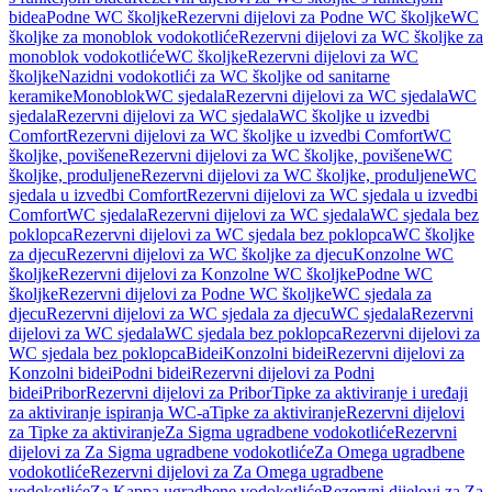
bidea
Podne WC školjke
Rezervni dijelovi za Podne WC školjke
WC
školjke za monoblok vodokotliće
Rezervni dijelovi za WC školjke za
monoblok vodokotliće
WC školjke
Rezervni dijelovi za WC
školjke
Nazidni vodokotlići za WC školjke od sanitarne
keramike
Monoblok
WC sjedala
Rezervni dijelovi za WC sjedala
WC
sjedala
Rezervni dijelovi za WC sjedala
WC školjke u izvedbi
Comfort
Rezervni dijelovi za WC školjke u izvedbi Comfort
WC
školjke, povišene
Rezervni dijelovi za WC školjke, povišene
WC
školjke, produljene
Rezervni dijelovi za WC školjke, produljene
WC
sjedala u izvedbi Comfort
Rezervni dijelovi za WC sjedala u izvedbi
Comfort
WC sjedala
Rezervni dijelovi za WC sjedala
WC sjedala bez
poklopca
Rezervni dijelovi za WC sjedala bez poklopca
WC školjke
za djecu
Rezervni dijelovi za WC školjke za djecu
Konzolne WC
školjke
Rezervni dijelovi za Konzolne WC školjke
Podne WC
školjke
Rezervni dijelovi za Podne WC školjke
WC sjedala za
djecu
Rezervni dijelovi za WC sjedala za djecu
WC sjedala
Rezervni
dijelovi za WC sjedala
WC sjedala bez poklopca
Rezervni dijelovi za
WC sjedala bez poklopca
Bidei
Konzolni bidei
Rezervni dijelovi za
Konzolni bidei
Podni bidei
Rezervni dijelovi za Podni
bidei
Pribor
Rezervni dijelovi za Pribor
Tipke za aktiviranje i uređaji
za aktiviranje ispiranja WC-a
Tipke za aktiviranje
Rezervni dijelovi
za Tipke za aktiviranje
Za Sigma ugradbene vodokotliće
Rezervni
dijelovi za Za Sigma ugradbene vodokotliće
Za Omega ugradbene
vodokotliće
Rezervni dijelovi za Za Omega ugradbene
vodokotliće
Za Kappa ugradbene vodokotliće
Rezervni dijelovi za Za