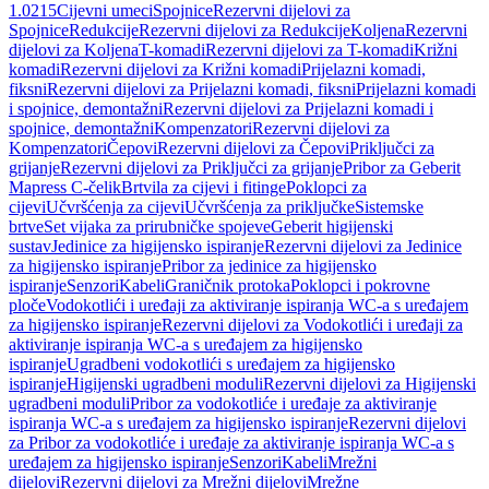
1.0215
Cijevni umeci
Spojnice
Rezervni dijelovi za
Spojnice
Redukcije
Rezervni dijelovi za Redukcije
Koljena
Rezervni
dijelovi za Koljena
T-komadi
Rezervni dijelovi za T-komadi
Križni
komadi
Rezervni dijelovi za Križni komadi
Prijelazni komadi,
fiksni
Rezervni dijelovi za Prijelazni komadi, fiksni
Prijelazni komadi
i spojnice, demontažni
Rezervni dijelovi za Prijelazni komadi i
spojnice, demontažni
Kompenzatori
Rezervni dijelovi za
Kompenzatori
Čepovi
Rezervni dijelovi za Čepovi
Priključci za
grijanje
Rezervni dijelovi za Priključci za grijanje
Pribor za Geberit
Mapress C-čelik
Brtvila za cijevi i fitinge
Poklopci za
cijevi
Učvršćenja za cijevi
Učvršćenja za priključke
Sistemske
brtve
Set vijaka za prirubničke spojeve
Geberit higijenski
sustav
Jedinice za higijensko ispiranje
Rezervni dijelovi za Jedinice
za higijensko ispiranje
Pribor za jedinice za higijensko
ispiranje
Senzori
Kabeli
Graničnik protoka
Poklopci i pokrovne
ploče
Vodokotlići i uređaji za aktiviranje ispiranja WC-a s uređajem
za higijensko ispiranje
Rezervni dijelovi za Vodokotlići i uređaji za
aktiviranje ispiranja WC-a s uređajem za higijensko
ispiranje
Ugradbeni vodokotlići s uređajem za higijensko
ispiranje
Higijenski ugradbeni moduli
Rezervni dijelovi za Higijenski
ugradbeni moduli
Pribor za vodokotliće i uređaje za aktiviranje
ispiranja WC-a s uređajem za higijensko ispiranje
Rezervni dijelovi
za Pribor za vodokotliće i uređaje za aktiviranje ispiranja WC-a s
uređajem za higijensko ispiranje
Senzori
Kabeli
Mrežni
dijelovi
Rezervni dijelovi za Mrežni dijelovi
Mrežne