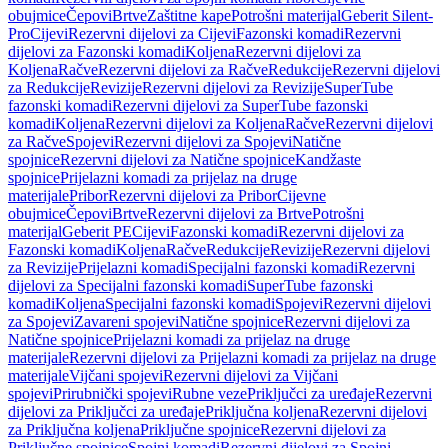
obujmice
Čepovi
Brtve
Zaštitne kape
Potrošni materijal
Geberit Silent-
Pro
Cijevi
Rezervni dijelovi za Cijevi
Fazonski komadi
Rezervni
dijelovi za Fazonski komadi
Koljena
Rezervni dijelovi za
Koljena
Račve
Rezervni dijelovi za Račve
Redukcije
Rezervni dijelovi
za Redukcije
Revizije
Rezervni dijelovi za Revizije
SuperTube
fazonski komadi
Rezervni dijelovi za SuperTube fazonski
komadi
Koljena
Rezervni dijelovi za Koljena
Račve
Rezervni dijelovi
za Račve
Spojevi
Rezervni dijelovi za Spojevi
Natične
spojnice
Rezervni dijelovi za Natične spojnice
Kandžaste
spojnice
Prijelazni komadi za prijelaz na druge
materijale
Pribor
Rezervni dijelovi za Pribor
Cijevne
obujmice
Čepovi
Brtve
Rezervni dijelovi za Brtve
Potrošni
materijal
Geberit PE
Cijevi
Fazonski komadi
Rezervni dijelovi za
Fazonski komadi
Koljena
Račve
Redukcije
Revizije
Rezervni dijelovi
za Revizije
Prijelazni komadi
Specijalni fazonski komadi
Rezervni
dijelovi za Specijalni fazonski komadi
SuperTube fazonski
komadi
Koljena
Specijalni fazonski komadi
Spojevi
Rezervni dijelovi
za Spojevi
Zavareni spojevi
Natične spojnice
Rezervni dijelovi za
Natične spojnice
Prijelazni komadi za prijelaz na druge
materijale
Rezervni dijelovi za Prijelazni komadi za prijelaz na druge
materijale
Vijčani spojevi
Rezervni dijelovi za Vijčani
spojevi
Prirubnički spojevi
Rubne veze
Priključci za uređaje
Rezervni
dijelovi za Priključci za uređaje
Priključna koljena
Rezervni dijelovi
za Priključna koljena
Priključne spojnice
Rezervni dijelovi za
Priključne spojnice
Spojni komadi
Rezervni dijelovi za Spojni