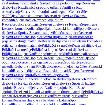
za Asortiman razdjelnika
Razdjelnici za podno grijanje
Rezervni
dijelovi za Razdjelnici za podno grijanje
Ventili za brzo
odzračivanje
Sustavi za odvodnjavanje zgrade
Geberit Silent-
db20
Cijevi
Fazonski komadi
Rezervni dijelovi za Fazonski
komadi
Koljena
Račve
Rezervni dijelovi za
Račve
Redukcije
Revizije
Rezervni dijelovi za Revizije
SuperTube
fazonski komadi
Koljena
Specijalni fazonski komadi
Spojevi
Rezervni
dijelovi za Spojevi
Zavareni spojevi
Natične spojnice
Rezervni
dijelovi za Natične spojnice
Stezni spojevi
Prijelazni komadi za
prijelaz na druge materijale
Rezervni dijelovi za Prijelazni komadi za
prijelaz na druge materijale
Priključci za uređaje
Rezervni dijelovi za
Priključci za uređaje
Priključna koljena
Rezervni dijelovi za
Priključna koljena
Natične spojnice za priključak uređaja
Rezervni
dijelovi za Natične spojnice za priključak uređaja
Pribor
Cijevne
obujmice
Učvršćenja za cijevne obujmice
Čepovi
Brtve
Potrošni
materijal
Geberit Silent-PP
Cijevi
Rezervni dijelovi za Cijevi
Fazonski
komadi
Rezervni dijelovi za Fazonski komadi
Koljena
Rezervni
dijelovi za Koljena
Račve
Rezervni dijelovi za
Račve
Redukcije
Rezervni dijelovi za Redukcije
Revizije
Rezervni
dijelovi za Revizije
Spojevi
Rezervni dijelovi za Spojevi
Natične
spojnice
Rezervni dijelovi za Natične spojnice
Kandžaste
spojnice
Prijelazni komadi za prijelaz na druge materijale
Priključci za
uređaje
Rezervni dijelovi za Priključci za uređaje
Priključna
koljena
Rezervni dijelovi za Priključna koljena
Spojni
komadi
Rezervni dijelovi za Spojni komadi
Pribor
Cijevne