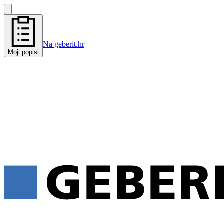
Na geberit.hr
Moji popisi