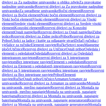
dijelovi za Za nadpultne umivaonike u obliku zdjele
Za pravokutne
nadpultne umivaonike
Rezervni dijelovi za Za pravokutne nadpultne
umivaonike
Za ugradbene umivaonike
Bočni elementi
Rezervni
dijelovi za Bočni elementi
Niski bočni elementi
Rezervni dijelovi za
Niski bočni elementi
Visoki elementi
Rezervni dijelovi za Visoki
elementi
Srednje visoki elementi
Rezervni dijelovi za Srednje visoki
elementi
Konzolni elementi
Rezervni dijelovi za Konzolni
elementi
Ostali namještaj
Rezervni dijelovi za Ostali namještaj
Zidne
police
Rezervni dijelovi za Zidne police
Pribor
Rezervni dijelovi za
Pribor
Ulošci za ladice i kutije za odlaganje stvari
Držači ručnika i
vješalice za ručnike
Elementi rasvjete
Ručke
Setovi nogu
Magnetne
ploče
Utičnice
Rezervni dijelovi za Utičnice
Ostali pribor
Ogledala i
elementi s ogledalom
Ogledala
Rezervni dijelovi za Ogledala
S
integriranom rasvjetom
Rezervni dijelovi za S integriranom
rasvjetom
Bez integrirane rasvjete
Elementi s ogledalom
Rezervni
dijelovi za Elementi s ogledalom
S integriranom rasvjetom
Rezervni
dijelovi za S integriranom rasvjetom
Bez integrirane rasvjete
Rezervni
dijelovi za Bez integrirane rasvjete
Pribor
Elementi
rasvjete
Ručke
Ostali pribor
Utičnice
Armature
Armature za
umivaonike
Rezervni dijelovi za Armature za umivaonike
Montaža
na umivaonik, mrežno napajanje
Rezervni dijelovi za Montaža na
umivaonik, mrežno napajanje
Montaža na umivaonik, napajanje
baterijama
Rezervni dijelovi za Montaža na umivaonik, napajanje
baterijama
Montaža na umivaonik, napajanje generatorom
Rezervni
dijelovi za Montaža na umivaonik, napajanje generatorom
Montaža