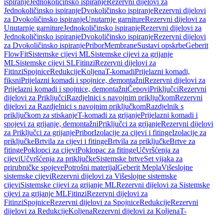
ispiranje
Jednokoličinsko ispiranje
Rezervni dijelovi za
Jednokoličinsko ispiranje
Dvokoličinsko ispiranje
Rezervni dijelovi
za Dvokoličinsko ispiranje
Unutarnje garniture
Rezervni dijelovi za
Unutarnje garniture
Jednokoličinsko ispiranje
Rezervni dijelovi za
Jednokoličinsko ispiranje
Dvokoličinsko ispiranje
Rezervni dijelovi
za Dvokoličinsko ispiranje
Pribor
Membrane
Sustavi opskrbe
Geberit
FlowFit
Sistemske cijevi ML
Sistemske cijevi za grijanje
ML
Sistemske cijevi SL
Fitinzi
Rezervni dijelovi za
Fitinzi
Spojnice
Redukcije
Koljena
T-komadi
Prijelazni komadi,
fiksni
Prijelazni komadi i spojnice, demontažni
Rezervni dijelovi za
Prijelazni komadi i spojnice, demontažni
Čepovi
Priključci
Rezervni
dijelovi za Priključci
Razdjelnici s navojnim priključkom
Rezervni
dijelovi za Razdjelnici s navojnim priključkom
Razdjelnik s
priključkom za stiskanje
T-komadi za grijanje
Prijelazni komadi i
spojevi za grijanje, demontažni
Priključci za grijanje
Rezervni dijelovi
za Priključci za grijanje
Pribor
Izolacije za cijevi i fitinge
Izolacije za
priključke
Brtvila za cijevi i fitinge
Brtvila za priključke
Brtve za
fitinge
Poklopci za cijevi
Poklopac za fitinge
Učvršćenja za
cijevi
Učvršćenja za priključke
Sistemske brtve
Set vijaka za
prirubničke spojeve
Potrošni materijal
Geberit Mepla
Višeslojne
sistemske cijevi
Rezervni dijelovi za Višeslojne sistemske
cijevi
Sistemske cijevi za grijanje ML
Rezervni dijelovi za Sistemske
cijevi za grijanje ML
Fitinzi
Rezervni dijelovi za
Fitinzi
Spojnice
Rezervni dijelovi za Spojnice
Redukcije
Rezervni
dijelovi za Redukcije
Koljena
Rezervni dijelovi za Koljena
T-