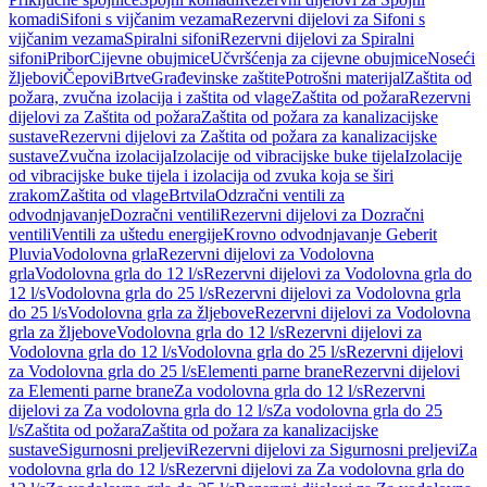
komadi
Sifoni s vijčanim vezama
Rezervni dijelovi za Sifoni s
vijčanim vezama
Spiralni sifoni
Rezervni dijelovi za Spiralni
sifoni
Pribor
Cijevne obujmice
Učvršćenja za cijevne obujmice
Noseći
žljebovi
Čepovi
Brtve
Građevinske zaštite
Potrošni materijal
Zaštita od
požara, zvučna izolacija i zaštita od vlage
Zaštita od požara
Rezervni
dijelovi za Zaštita od požara
Zaštita od požara za kanalizacijske
sustave
Rezervni dijelovi za Zaštita od požara za kanalizacijske
sustave
Zvučna izolacija
Izolacije od vibracijske buke tijela
Izolacije
od vibracijske buke tijela i izolacija od zvuka koja se širi
zrakom
Zaštita od vlage
Brtvila
Odzračni ventili za
odvodnjavanje
Dozračni ventili
Rezervni dijelovi za Dozračni
ventili
Ventili za uštedu energije
Krovno odvodnjavanje Geberit
Pluvia
Vodolovna grla
Rezervni dijelovi za Vodolovna
grla
Vodolovna grla do 12 l/s
Rezervni dijelovi za Vodolovna grla do
12 l/s
Vodolovna grla do 25 l/s
Rezervni dijelovi za Vodolovna grla
do 25 l/s
Vodolovna grla za žljebove
Rezervni dijelovi za Vodolovna
grla za žljebove
Vodolovna grla do 12 l/s
Rezervni dijelovi za
Vodolovna grla do 12 l/s
Vodolovna grla do 25 l/s
Rezervni dijelovi
za Vodolovna grla do 25 l/s
Elementi parne brane
Rezervni dijelovi
za Elementi parne brane
Za vodolovna grla do 12 l/s
Rezervni
dijelovi za Za vodolovna grla do 12 l/s
Za vodolovna grla do 25
l/s
Zaštita od požara
Zaštita od požara za kanalizacijske
sustave
Sigurnosni preljevi
Rezervni dijelovi za Sigurnosni preljevi
Za
vodolovna grla do 12 l/s
Rezervni dijelovi za Za vodolovna grla do