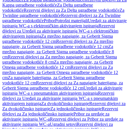
Kappa ugradbene vodokotliće
Za Delta ugradbene
vodokotliće
Rezervni dijelovi za Za Delta ugradbene vodokotliće
Za
Twinline ugradbene vodokotliće
Rezervni dijelovi za Za Twinline
ugradbene vodokotliće
Pribor
Potrošni materijali
Uređaji za aktiviranje
ispiranja WC-a s elektroničkim aktiviranjem ispiranja
Rezervni
dijelovi za Uređaji za aktiviranje ispiranja WC-a s elektroničkim
aktiviranjem ispiranja
Za mrežno napajanje, za Geberit Sigma
ugradbene vodokotliće 12 cm
Rezervni dijelovi za Za mrežno
napajanje, za Geberit Sigma ugradbene vodokotliće 12 cm
Za
mrežno napajanje, za Geberit Sigma ugradbene vodokotliće 8
cm
Rezervni dijelovi za Za mrežno napajanje, za Geberit Sigma
ugradbene vodokotliće 8 cm
Za mrežno napajanje, za Geberit
Omega ugradbene vodokotliće 12 cm
Rezervni dijelovi za Za
mrežno napajanje, za Geberit Omega ugradbene vodokotliće 12
cm
Za napajanje baterijama, za Geberit Sigma ugradbene
vodokotliće 12 cm
Rezervni dijelovi za Za napajanje baterijama, za
Geberit Sigma ugradbene vodokotliće 12 cm
Uređaji za aktiviranje
ispiranja WC-a s pneumatskim aktiviranjem ispiranja
Rezervni
dijelovi za Uređaji za aktiviranje ispiranja WC-a s pneumatskim
aktiviranjem ispiranja
Za dvokoličinsko ispiranje
Rezervni dijelovi za
Za dvokoličinsko ispiranje
Za jednokoličinsko ispiranje
Rezervni
dijelovi za Za jednokoličinsko ispiranje
Pribor za uređaje za
aktiviranje ispiranja WC-a
Rezervni dijelovi za Pribor za uređaje za
aktiviranje ispiranja WC-a
Ugradni setovi
Rezervni dijelovi za