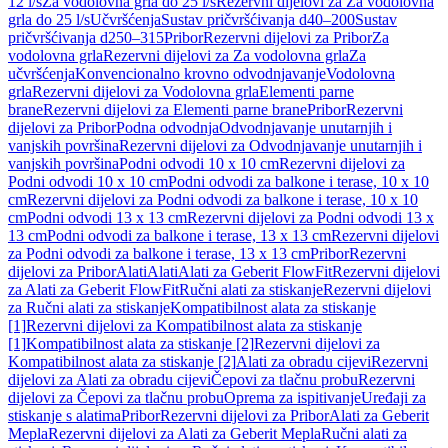
12 l/s
Za vodolovna grla do 25 l/s
Rezervni dijelovi za Za vodolovna
grla do 25 l/s
Učvršćenja
Sustav pričvršćivanja d40–200
Sustav
pričvršćivanja d250–315
Pribor
Rezervni dijelovi za Pribor
Za
vodolovna grla
Rezervni dijelovi za Za vodolovna grla
Za
učvršćenja
Konvencionalno krovno odvodnjavanje
Vodolovna
grla
Rezervni dijelovi za Vodolovna grla
Elementi parne
brane
Rezervni dijelovi za Elementi parne brane
Pribor
Rezervni
dijelovi za Pribor
Podna odvodnja
Odvodnjavanje unutarnjih i
vanjskih površina
Rezervni dijelovi za Odvodnjavanje unutarnjih i
vanjskih površina
Podni odvodi 10 x 10 cm
Rezervni dijelovi za
Podni odvodi 10 x 10 cm
Podni odvodi za balkone i terase, 10 x 10
cm
Rezervni dijelovi za Podni odvodi za balkone i terase, 10 x 10
cm
Podni odvodi 13 x 13 cm
Rezervni dijelovi za Podni odvodi 13 x
13 cm
Podni odvodi za balkone i terase, 13 x 13 cm
Rezervni dijelovi
za Podni odvodi za balkone i terase, 13 x 13 cm
Pribor
Rezervni
dijelovi za Pribor
Alati
Alati
Alati za Geberit FlowFit
Rezervni dijelovi
za Alati za Geberit FlowFit
Ručni alati za stiskanje
Rezervni dijelovi
za Ručni alati za stiskanje
Kompatibilnost alata za stiskanje
[1]
Rezervni dijelovi za Kompatibilnost alata za stiskanje
[1]
Kompatibilnost alata za stiskanje [2]
Rezervni dijelovi za
Kompatibilnost alata za stiskanje [2]
Alati za obradu cijevi
Rezervni
dijelovi za Alati za obradu cijevi
Čepovi za tlačnu probu
Rezervni
dijelovi za Čepovi za tlačnu probu
Oprema za ispitivanje
Uređaji za
stiskanje s alatima
Pribor
Rezervni dijelovi za Pribor
Alati za Geberit
Mepla
Rezervni dijelovi za Alati za Geberit Mepla
Ručni alati za