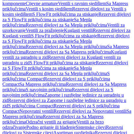
komponente
Cijevne armature
Ventili s ravnim sjedištem
Sa Mapress
priključcima
Ventili s kosim sjedištem
Rezervni dijelovi za Ventili s
kosim sjedištem
S FlowFit priključcima za stiskanje
Rezervni dijelovi
za S FlowFit priključcima za stiskanje
Sa Mepla
priključcima
Rezervni dijelovi za Sa Mepla priključcima
Ventili za
uzorkovanje
Ventili za pražnjenje
Kuglasti ventili
Rezervni dijelovi za
Kuglasti ventili
S FlowFit priključcima za stiskanje
Rezervni dijelovi
za S FlowFit priključcima za stiskanje
Sa Mepla
priključcima
Rezervni dijelovi za Sa Mepla priključcima
Sa Mapress
priključcima
Rezervni dijelovi za Sa Mapress priključcima
Kuglasti
ventili za ugradnju u zid
Rezervni dijelovi za Kuglasti ventili za
ugradnju u zid
S FlowFit priključcima za stiskanje
Rezervni dijelovi
za S FlowFit priključcima za stiskanje
Sa Mepla
priključcima
Rezervni dijelovi za Sa Mepla priključcima
S
priključcima Compact
Rezervni dijelovi za S priključcima
Compact
Sa Mapress priključcima
Rezervni dijelovi za Sa Mapress
priključcima
S navojnim priključcima
Rezervni dijelovi za S
navojnim priključcima
Zaporne i razdjelne jedinice za ugradnju u
zid
Rezervni dijelovi za Zaporne i razdjelne jedinice za ugradnju u
zid
S priključcima Compact
Rezervni dijelovi za S priključcima
Compact
Nepovratni ventili
Rezervni dijelovi za Nepovratni ventili
Sa
Mapress priključcima
Rezervni dijelovi za Sa Mapress
priključcima
Odzračni ventili za grijanje
Ventili za brzo
odzračivanje
Podno grijanje ili hlađenje
Sistemske cijevi
Rezervni
dijelovi za Sistemske cijevi
Asortiman razdjelnika
Rezervni dijelovi