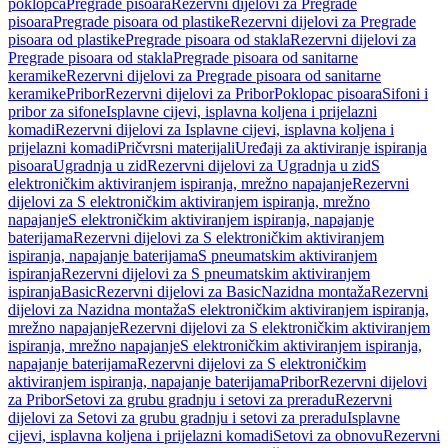
poklopca
Pregrade pisoara
Rezervni dijelovi za Pregrade
pisoara
Pregrade pisoara od plastike
Rezervni dijelovi za Pregrade
pisoara od plastike
Pregrade pisoara od stakla
Rezervni dijelovi za
Pregrade pisoara od stakla
Pregrade pisoara od sanitarne
keramike
Rezervni dijelovi za Pregrade pisoara od sanitarne
keramike
Pribor
Rezervni dijelovi za Pribor
Poklopac pisoara
Sifoni i
pribor za sifone
Isplavne cijevi, isplavna koljena i prijelazni
komadi
Rezervni dijelovi za Isplavne cijevi, isplavna koljena i
prijelazni komadi
Pričvrsni materijali
Uređaji za aktiviranje ispiranja
pisoara
Ugradnja u zid
Rezervni dijelovi za Ugradnja u zid
S
elektroničkim aktiviranjem ispiranja, mrežno napajanje
Rezervni
dijelovi za S elektroničkim aktiviranjem ispiranja, mrežno
napajanje
S elektroničkim aktiviranjem ispiranja, napajanje
baterijama
Rezervni dijelovi za S elektroničkim aktiviranjem
ispiranja, napajanje baterijama
S pneumatskim aktiviranjem
ispiranja
Rezervni dijelovi za S pneumatskim aktiviranjem
ispiranja
Basic
Rezervni dijelovi za Basic
Nazidna montaža
Rezervni
dijelovi za Nazidna montaža
S elektroničkim aktiviranjem ispiranja,
mrežno napajanje
Rezervni dijelovi za S elektroničkim aktiviranjem
ispiranja, mrežno napajanje
S elektroničkim aktiviranjem ispiranja,
napajanje baterijama
Rezervni dijelovi za S elektroničkim
aktiviranjem ispiranja, napajanje baterijama
Pribor
Rezervni dijelovi
za Pribor
Setovi za grubu gradnju i setovi za preradu
Rezervni
dijelovi za Setovi za grubu gradnju i setovi za preradu
Isplavne
cijevi, isplavna koljena i prijelazni komadi
Setovi za obnovu
Rezervni