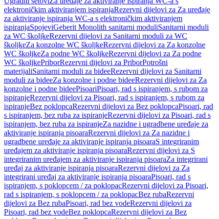
Ugradni setovi
Za uređaje za aktiviranje ispiranja WC-a s
elektroničkim aktiviranjem ispiranja
Rezervni dijelovi za Za uređaje
za aktiviranje ispiranja WC-a s elektroničkim aktiviranjem
ispiranja
Spojevi
Geberit Monolith sanitarni moduli
Sanitarni moduli
za WC školjke
Rezervni dijelovi za Sanitarni moduli za WC
školjke
Za konzolne WC školjke
Rezervni dijelovi za Za konzolne
WC školjke
Za podne WC školjke
Rezervni dijelovi za Za podne
WC školjke
Pribor
Rezervni dijelovi za Pribor
Potrošni
materijali
Sanitarni moduli za bidee
Rezervni dijelovi za Sanitarni
moduli za bidee
Za konzolne i podne bidee
Rezervni dijelovi za Za
konzolne i podne bidee
Pisoari
Pisoari, rad s ispiranjem, s rubom za
ispiranje
Rezervni dijelovi za Pisoari, rad s ispiranjem, s rubom za
ispiranje
Bez poklopca
Rezervni dijelovi za Bez poklopca
Pisoari, rad
s ispiranjem, bez ruba za ispiranje
Rezervni dijelovi za Pisoari, rad s
ispiranjem, bez ruba za ispiranje
Za nazidne i ugradbene uređaje za
aktiviranje ispiranja pisoara
Rezervni dijelovi za Za nazidne i
ugradbene uređaje za aktiviranje ispiranja pisoara
S integriranim
uređajem za aktiviranje ispiranja pisoara
Rezervni dijelovi za S
integriranim uređajem za aktiviranje ispiranja pisoara
Za integrirani
uređaj za aktiviranje ispiranja pisoara
Rezervni dijelovi za Za
integrirani uređaj za aktiviranje ispiranja pisoara
Pisoari, rad s
ispiranjem, s poklopcem / za poklopac
Rezervni dijelovi za Pisoari,
rad s ispiranjem, s poklopcem / za poklopac
Bez ruba
Rezervni
dijelovi za Bez ruba
Pisoari, rad bez vode
Rezervni dijelovi za
Pisoari, rad bez vode
Bez poklopca
Rezervni dijelovi za Bez