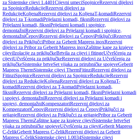
za Sistemske cijevi 1.4401
Cijevni umeci
Spojnice
Rezervni dijelovi
za Spojnice
Redukcije
Rezervni dijelovi za
Redukcije
Koljena
Rezervni dijelovi za Koljena
T-komadi
Rezervni
dijelovi za T-komadi
Prijelazni komadi, fiksni
Rezervni dijelovi za
Prijelazni komadi, fiksni
Prijelazni komadi i spojnice,
demontažni
Rezervni dijelovi za Prijelazni komadi i spojnice,
demontažni
Čepovi
Rezervni dijelovi za Čepovi
Priključci
Rezervni
dijelovi za Priključci
Pribor za Geberit Mapress inox
Rezervni
dijelovi za Pribor za Geberit Mapress inox
Zaštitne kape za krajeve
cijevi
Izolacije za priključke
Brtvila za cijevi i fitinge
Učvršćenja za
cijevi
Učvršćenja za priključke
Rezervni dijelovi za Učvršćenja za
priključke
Sistemske brtve
Set vijaka za prirubničke spojeve
Geberit
Mapress Therm
Sistemske cijevi Therm
Fitinzi
Rezervni dijelovi za
Fitinzi
Spojnice
Rezervni dijelovi za Spojnice
Redukcije
Rezervni
dijelovi za Redukcije
Koljena
Rezervni dijelovi za Koljena
T-
komadi
Rezervni dijelovi za T-komadi
Prijelazni komadi,
fiksni
Rezervni dijelovi za Prijelazni komadi, fiksni
Prijelazni komadi
i spojevi, demontažni
Rezervni dijelovi za Prijelazni komadi i
spojevi, demontažni
Kompenzatori
Rezervni dijelovi za
Kompenzatori
Čepovi
Rezervni dijelovi za Čepovi
Priključci za
grijanje
Rezervni dijelovi za Priključci za grijanje
Pribor za Geberit
Mapress Therm
Zaštitne kape za krajeve cijevi
Sistemske brtve
Set
vijaka za prirubničke spojeve
Učvršćenja za cijevi
Geberit Mapress
C-čelik
Geberit Mapress C-čelik
Rezervni dijelovi za Geberit
Mapress C-čelik
Sistemske cijevi 1.0034
Sistemske cijevi