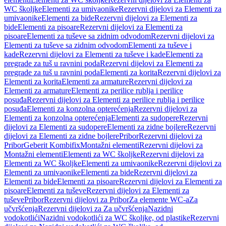
WC školjke
Elementi za umivaonike
Rezervni dijelovi za Elementi za
umivaonike
Elementi za bide
Rezervni dijelovi za Elementi za
bide
Elementi za pisoare
Rezervni dijelovi za Elementi za
pisoare
Elementi za tuševe sa zidnim odvodom
Rezervni dijelovi za
Elementi za tuševe sa zidnim odvodom
Elementi za tuševe i
kade
Rezervni dijelovi za Elementi za tuševe i kade
Elementi za
pregrade za tuš u ravnini poda
Rezervni dijelovi za Elementi za
pregrade za tuš u ravnini poda
Elementi za korita
Rezervni dijelovi za
Elementi za korita
Elementi za armature
Rezervni dijelovi za
Elementi za armature
Elementi za perilice rublja i perilice
posuđa
Rezervni dijelovi za Elementi za perilice rublja i perilice
posuđa
Elementi za konzolna opterećenja
Rezervni dijelovi za
Elementi za konzolna opterećenja
Elementi za sudopere
Rezervni
dijelovi za Elementi za sudopere
Elementi za zidne bojlere
Rezervni
dijelovi za Elementi za zidne bojlere
Pribor
Rezervni dijelovi za
Pribor
Geberit Kombifix
Montažni elementi
Rezervni dijelovi za
Montažni elementi
Elementi za WC školjke
Rezervni dijelovi za
Elementi za WC školjke
Elementi za umivaonike
Rezervni dijelovi za
Elementi za umivaonike
Elementi za bide
Rezervni dijelovi za
Elementi za bide
Elementi za pisoare
Rezervni dijelovi za Elementi za
pisoare
Elementi za tuševe
Rezervni dijelovi za Elementi za
tuševe
Pribor
Rezervni dijelovi za Pribor
Za elemente WC-a
Za
učvršćenja
Rezervni dijelovi za Za učvršćenja
Nazidni
vodokotlići
Nazidni vodokotlići za WC školjke, od plastike
Rezervni