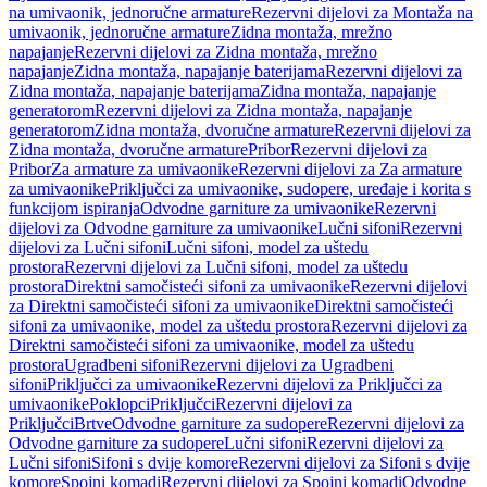
na umivaonik, jednoručne armature
Rezervni dijelovi za Montaža na
umivaonik, jednoručne armature
Zidna montaža, mrežno
napajanje
Rezervni dijelovi za Zidna montaža, mrežno
napajanje
Zidna montaža, napajanje baterijama
Rezervni dijelovi za
Zidna montaža, napajanje baterijama
Zidna montaža, napajanje
generatorom
Rezervni dijelovi za Zidna montaža, napajanje
generatorom
Zidna montaža, dvoručne armature
Rezervni dijelovi za
Zidna montaža, dvoručne armature
Pribor
Rezervni dijelovi za
Pribor
Za armature za umivaonike
Rezervni dijelovi za Za armature
za umivaonike
Priključci za umivaonike, sudopere, uređaje i korita s
funkcijom ispiranja
Odvodne garniture za umivaonike
Rezervni
dijelovi za Odvodne garniture za umivaonike
Lučni sifoni
Rezervni
dijelovi za Lučni sifoni
Lučni sifoni, model za uštedu
prostora
Rezervni dijelovi za Lučni sifoni, model za uštedu
prostora
Direktni samočisteći sifoni za umivaonike
Rezervni dijelovi
za Direktni samočisteći sifoni za umivaonike
Direktni samočisteći
sifoni za umivaonike, model za uštedu prostora
Rezervni dijelovi za
Direktni samočisteći sifoni za umivaonike, model za uštedu
prostora
Ugradbeni sifoni
Rezervni dijelovi za Ugradbeni
sifoni
Priključci za umivaonike
Rezervni dijelovi za Priključci za
umivaonike
Poklopci
Priključci
Rezervni dijelovi za
Priključci
Brtve
Odvodne garniture za sudopere
Rezervni dijelovi za
Odvodne garniture za sudopere
Lučni sifoni
Rezervni dijelovi za
Lučni sifoni
Sifoni s dvije komore
Rezervni dijelovi za Sifoni s dvije
komore
Spojni komadi
Rezervni dijelovi za Spojni komadi
Odvodne