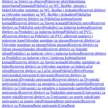
dijelovi za Setovi za obnovu
Pokrovne ploče
Integrirana
upravljanja
Pomagala
Priključci za WC školjke, pisoare i
bidee
Odvodne garniture za WC školjke i trokadere
Rezervni dijelovi
za Odvodne garniture za WC školjke i trokadere
Priključna
koljena
Rezervni dijelovi za Priključna koljena
Spojni
komadi
Rezervni dijelovi za Spojni komadi
Priključni setovi
Rezervni
dijelovi za Priključni setovi
Produžeci za isplavna koljena
Rezervni
dijelovi za Produžeci za isplavna koljena
Priključci od PVC-
a
Rezervni dijelovi za Priključci od PVC-a
Brtveni naglavci i
pokrovne kape
Odvodne garniture za pisoare
Rezervni dijelovi za
Odvodne garniture za pisoare
Sifoni pisoara
Rezervni dijelovi za
Sifoni pisoara
Spiralni sifoni
Rezervni dijelovi za Spiralni
sifoni
Produžeci za isplavne cijevi i isplavna koljena
Rezervni dijelovi
za Produžeci za isplavne cijevi i isplavna koljena
Spojni
komadi
Rezervni dijelovi za Spojni komadi
Odvodne garniture za
bidee
Rezervni dijelovi za Odvodne garniture za bidee
Lučni
sifoni
Rezervni dijelovi za Lučni sifoni
Priključci
Brtve
Prostor
umivaonika
Umivaonici
Umivaonici
Rezervni dijelovi za
Umivaonici
Dvostruki umivaonici
Rezervni dijelovi za Dvostruki
umivaonici
Umivaonici za ugradnju u kupaonski namještaj
Rezervni
dijelovi za Umivaonici za ugradnju u kupaonski namještaj
Nadpultni
umivaonici
Rezervni dijelovi za Nadpultni umivaonici
Umivaonici za
pranje ruku
Rezervni dijelovi za Umivaonici za pranje ruku
Kutni
umivaonici za pranje ruku
Poluugradbeni umivaonici
Rezervni
dijelovi za Poluugradbeni umivaonici
Ugradbeni