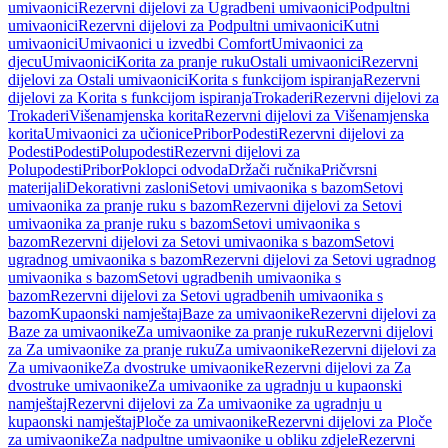
umivaonici
Rezervni dijelovi za Ugradbeni umivaonici
Podpultni
umivaonici
Rezervni dijelovi za Podpultni umivaonici
Kutni
umivaonici
Umivaonici u izvedbi Comfort
Umivaonici za
djecu
Umivaonici
Korita za pranje ruku
Ostali umivaonici
Rezervni
dijelovi za Ostali umivaonici
Korita s funkcijom ispiranja
Rezervni
dijelovi za Korita s funkcijom ispiranja
Trokaderi
Rezervni dijelovi za
Trokaderi
Višenamjenska korita
Rezervni dijelovi za Višenamjenska
korita
Umivaonici za učionice
Pribor
Podesti
Rezervni dijelovi za
Podesti
Podesti
Polupodesti
Rezervni dijelovi za
Polupodesti
Pribor
Poklopci odvoda
Držači ručnika
Pričvrsni
materijali
Dekorativni zasloni
Setovi umivaonika s bazom
Setovi
umivaonika za pranje ruku s bazom
Rezervni dijelovi za Setovi
umivaonika za pranje ruku s bazom
Setovi umivaonika s
bazom
Rezervni dijelovi za Setovi umivaonika s bazom
Setovi
ugradnog umivaonika s bazom
Rezervni dijelovi za Setovi ugradnog
umivaonika s bazom
Setovi ugradbenih umivaonika s
bazom
Rezervni dijelovi za Setovi ugradbenih umivaonika s
bazom
Kupaonski namještaj
Baze za umivaonike
Rezervni dijelovi za
Baze za umivaonike
Za umivaonike za pranje ruku
Rezervni dijelovi
za Za umivaonike za pranje ruku
Za umivaonike
Rezervni dijelovi za
Za umivaonike
Za dvostruke umivaonike
Rezervni dijelovi za Za
dvostruke umivaonike
Za umivaonike za ugradnju u kupaonski
namještaj
Rezervni dijelovi za Za umivaonike za ugradnju u
kupaonski namještaj
Ploče za umivaonike
Rezervni dijelovi za Ploče
za umivaonike
Za nadpultne umivaonike u obliku zdjele
Rezervni