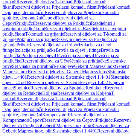
komadi
Rezervni dijelovi za T-komadi
Prijelazni komadi,
fiksni
Rezervni dijelovi za Prijelazni komadi, fiksni
Prijelazni komadi
i spojnice, demontažni
Rezervni dijelovi za Prijelazni komadi i
spojnice, demontažni
Čepovi
Rezervni dijelovi za
Čepovi
Priključci
Rezervni dijelovi za Priključci
Razdjelnici s
navojnim priključkom
Rezervni dijelovi za Razdjelnici s navojnim
priključkom
T-komadi za grijanje
Rezervni dijelovi za T-komadi za
grijanje
Priključci za grijanje
Rezervni dijelovi za Priključci za
grijanje
Pribor
Rezervni dijelovi za Pribor
Izolacije za cijevi i
fitinge
Izolacije za priključke
Brtvila za cijevi i fitinge
Brtvila za
priključke
Poklopci za cijevi
Učvršćenja za cijevi
Učvršćenja za
priključke
Rezervni dijelovi za Učvršćenja za priključke
Sistemske
brtve
Set vijaka za prirubničke spojeve
Geberit Mapress inox
Geberit
Mapress inox
Rezervni dijelovi za Geberit Mapress inox
Sistemske
cijevi 1.4401
Rezervni dijelovi za Sistemske cijevi 1.4401
Sistemske
cijevi 1.4521
Rezervni dijelovi za Sistemske cijevi 1.4521
Cijevni
umeci
Spojnice
Rezervni dijelovi za Spojnice
Redukcije
Rezervni
dijelovi za Redukcije
Koljena
Rezervni dijelovi za Koljena
T-
komadi
Rezervni dijelovi za T-komadi
Prijelazni komadi,
fiksni
Rezervni dijelovi za Prijelazni komadi, fiksni
Prijelazni komadi
i spojnice, demontažni
Rezervni dijelovi za Prijelazni komadi i
spojnice, demontažni
Kompenzatori
Rezervni dijelovi za
Kompenzatori
Čepovi
Rezervni dijelovi za Čepovi
Priključci
Rezervni
dijelovi za Priključci
Geberit Mapress inox, plin
Rezervni dijelovi za
Geberit Mapress inox, plin
Sistemske cijevi 1.4401
Rezervni dijelovi