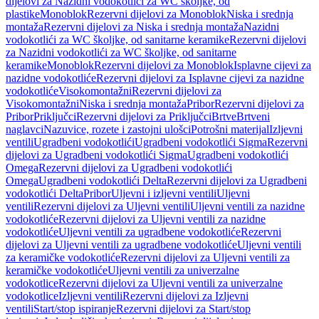
dijelovi za Nazidni vodokotlići za WC školjke, od
plastike
Monoblok
Rezervni dijelovi za Monoblok
Niska i srednja
montaža
Rezervni dijelovi za Niska i srednja montaža
Nazidni
vodokotlići za WC školjke, od sanitarne keramike
Rezervni dijelovi
za Nazidni vodokotlići za WC školjke, od sanitarne
keramike
Monoblok
Rezervni dijelovi za Monoblok
Isplavne cijevi za
nazidne vodokotliće
Rezervni dijelovi za Isplavne cijevi za nazidne
vodokotliće
Visokomontažni
Rezervni dijelovi za
Visokomontažni
Niska i srednja montaža
Pribor
Rezervni dijelovi za
Pribor
Priključci
Rezervni dijelovi za Priključci
Brtve
Brtveni
naglavci
Nazuvice, rozete i zastojni ulošci
Potrošni materijal
Izljevni
ventili
Ugradbeni vodokotlići
Ugradbeni vodokotlići Sigma
Rezervni
dijelovi za Ugradbeni vodokotlići Sigma
Ugradbeni vodokotlići
Omega
Rezervni dijelovi za Ugradbeni vodokotlići
Omega
Ugradbeni vodokotlići Delta
Rezervni dijelovi za Ugradbeni
vodokotlići Delta
Pribor
Uljevni i izljevni ventili
Uljevni
ventili
Rezervni dijelovi za Uljevni ventili
Uljevni ventili za nazidne
vodokotliće
Rezervni dijelovi za Uljevni ventili za nazidne
vodokotliće
Uljevni ventili za ugradbene vodokotliće
Rezervni
dijelovi za Uljevni ventili za ugradbene vodokotliće
Uljevni ventili
za keramičke vodokotliće
Rezervni dijelovi za Uljevni ventili za
keramičke vodokotliće
Uljevni ventili za univerzalne
vodokotlice
Rezervni dijelovi za Uljevni ventili za univerzalne
vodokotlice
Izljevni ventili
Rezervni dijelovi za Izljevni
ventili
Start/stop ispiranje
Rezervni dijelovi za Start/stop