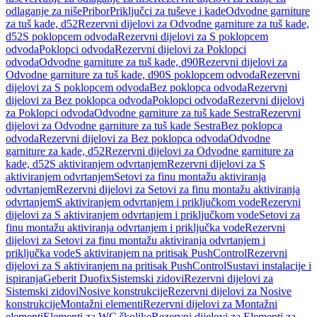
odlaganje za niše
Pribor
Priključci za tuševe i kade
Odvodne garniture
za tuš kade, d52
Rezervni dijelovi za Odvodne garniture za tuš kade,
d52
S poklopcem odvoda
Rezervni dijelovi za S poklopcem
odvoda
Poklopci odvoda
Rezervni dijelovi za Poklopci
odvoda
Odvodne garniture za tuš kade, d90
Rezervni dijelovi za
Odvodne garniture za tuš kade, d90
S poklopcem odvoda
Rezervni
dijelovi za S poklopcem odvoda
Bez poklopca odvoda
Rezervni
dijelovi za Bez poklopca odvoda
Poklopci odvoda
Rezervni dijelovi
za Poklopci odvoda
Odvodne garniture za tuš kade Sestra
Rezervni
dijelovi za Odvodne garniture za tuš kade Sestra
Bez poklopca
odvoda
Rezervni dijelovi za Bez poklopca odvoda
Odvodne
garniture za kade, d52
Rezervni dijelovi za Odvodne garniture za
kade, d52
S aktiviranjem odvrtanjem
Rezervni dijelovi za S
aktiviranjem odvrtanjem
Setovi za finu montažu aktiviranja
odvrtanjem
Rezervni dijelovi za Setovi za finu montažu aktiviranja
odvrtanjem
S aktiviranjem odvrtanjem i priključkom vode
Rezervni
dijelovi za S aktiviranjem odvrtanjem i priključkom vode
Setovi za
finu montažu aktiviranja odvrtanjem i priključka vode
Rezervni
dijelovi za Setovi za finu montažu aktiviranja odvrtanjem i
priključka vode
S aktiviranjem na pritisak PushControl
Rezervni
dijelovi za S aktiviranjem na pritisak PushControl
Sustavi instalacije i
ispiranja
Geberit Duofix
Sistemski zidovi
Rezervni dijelovi za
Sistemski zidovi
Nosive konstrukcije
Rezervni dijelovi za Nosive
konstrukcije
Montažni elementi
Rezervni dijelovi za Montažni
elementi
Elementi za WC školjke
Rezervni dijelovi za Elementi za