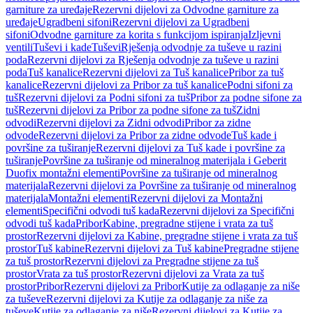
garniture za uređaje
Rezervni dijelovi za Odvodne garniture za
uređaje
Ugradbeni sifoni
Rezervni dijelovi za Ugradbeni
sifoni
Odvodne garniture za korita s funkcijom ispiranja
Izljevni
ventili
Tuševi i kade
Tuševi
Rješenja odvodnje za tuševe u razini
poda
Rezervni dijelovi za Rješenja odvodnje za tuševe u razini
poda
Tuš kanalice
Rezervni dijelovi za Tuš kanalice
Pribor za tuš
kanalice
Rezervni dijelovi za Pribor za tuš kanalice
Podni sifoni za
tuš
Rezervni dijelovi za Podni sifoni za tuš
Pribor za podne sifone za
tuš
Rezervni dijelovi za Pribor za podne sifone za tuš
Zidni
odvodi
Rezervni dijelovi za Zidni odvodi
Pribor za zidne
odvode
Rezervni dijelovi za Pribor za zidne odvode
Tuš kade i
površine za tuširanje
Rezervni dijelovi za Tuš kade i površine za
tuširanje
Površine za tuširanje od mineralnog materijala i Geberit
Duofix montažni elementi
Površine za tuširanje od mineralnog
materijala
Rezervni dijelovi za Površine za tuširanje od mineralnog
materijala
Montažni elementi
Rezervni dijelovi za Montažni
elementi
Specifični odvodi tuš kada
Rezervni dijelovi za Specifični
odvodi tuš kada
Pribor
Kabine, pregradne stijene i vrata za tuš
prostor
Rezervni dijelovi za Kabine, pregradne stijene i vrata za tuš
prostor
Tuš kabine
Rezervni dijelovi za Tuš kabine
Pregradne stijene
za tuš prostor
Rezervni dijelovi za Pregradne stijene za tuš
prostor
Vrata za tuš prostor
Rezervni dijelovi za Vrata za tuš
prostor
Pribor
Rezervni dijelovi za Pribor
Kutije za odlaganje za niše
za tuševe
Rezervni dijelovi za Kutije za odlaganje za niše za
tuševe
Kutije za odlaganje za niše
Rezervni dijelovi za Kutije za