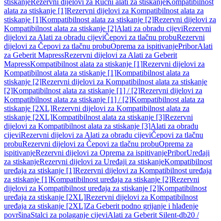
stiskanje
Rezervni dijelovi za Ručni alati za stiskanje
Kompatibilnost
alata za stiskanje [1]
Rezervni dijelovi za Kompatibilnost alata za
stiskanje [1]
Kompatibilnost alata za stiskanje [2]
Rezervni dijelovi za
Kompatibilnost alata za stiskanje [2]
Alati za obradu cijevi
Rezervni
dijelovi za Alati za obradu cijevi
Čepovi za tlačnu probu
Rezervni
dijelovi za Čepovi za tlačnu probu
Oprema za ispitivanje
Pribor
Alati
za Geberit Mapress
Rezervni dijelovi za Alati za Geberit
Mapress
Kompatibilnost alata za stiskanje [1]
Rezervni dijelovi za
Kompatibilnost alata za stiskanje [1]
Kompatibilnost alata za
stiskanje [2]
Rezervni dijelovi za Kompatibilnost alata za stiskanje
[2]
Kompatibilnost alata za stiskanje [1] / [2]
Rezervni dijelovi za
Kompatibilnost alata za stiskanje [1] / [2]
Kompatibilnost alata za
stiskanje [2XL]
Rezervni dijelovi za Kompatibilnost alata za
stiskanje [2XL]
Kompatibilnost alata za stiskanje [3]
Rezervni
dijelovi za Kompatibilnost alata za stiskanje [3]
Alati za obradu
cijevi
Rezervni dijelovi za Alati za obradu cijevi
Čepovi za tlačnu
probu
Rezervni dijelovi za Čepovi za tlačnu probu
Oprema za
ispitivanje
Rezervni dijelovi za Oprema za ispitivanje
Pribor
Uređaji
za stiskanje
Rezervni dijelovi za Uređaji za stiskanje
Kompatibilnost
uređaja za stiskanje [1]
Rezervni dijelovi za Kompatibilnost uređaja
za stiskanje [1]
Kompatibilnost uređaja za stiskanje [2]
Rezervni
dijelovi za Kompatibilnost uređaja za stiskanje [2]
Kompatibilnost
uređaja za stiskanje [2XL]
Rezervni dijelovi za Kompatibilnost
uređaja za stiskanje [2XL]
Za Geberit podno grijanje i hlađenje
površina
Stalci za polaganje cijevi
Alati za Geberit Silent-db20 /