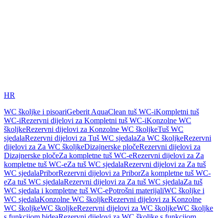
HR
WC školjke i pisoari
Geberit AquaClean tuš WC-i
Kompletni tuš
WC-i
Rezervni dijelovi za Kompletni tuš WC-i
Konzolne WC
školjke
Rezervni dijelovi za Konzolne WC školjke
Tuš WC
sjedala
Rezervni dijelovi za Tuš WC sjedala
Za WC školjke
Rezervni
dijelovi za Za WC školjke
Dizajnerske ploče
Rezervni dijelovi za
Dizajnerske ploče
Za kompletne tuš WC-e
Rezervni dijelovi za Za
kompletne tuš WC-e
Za tuš WC sjedala
Rezervni dijelovi za Za tuš
WC sjedala
Pribor
Rezervni dijelovi za Pribor
Za kompletne tuš WC-
e
Za tuš WC sjedala
Rezervni dijelovi za Za tuš WC sjedala
Za tuš
WC sjedala i kompletne tuš WC-e
Potrošni materijali
WC školjke i
WC sjedala
Konzolne WC školjke
Rezervni dijelovi za Konzolne
WC školjke
WC školjke
Rezervni dijelovi za WC školjke
WC školjke
s funkcijom bidea
Rezervni dijelovi za WC školjke s funkcijom