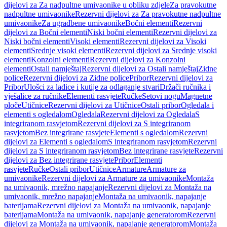
dijelovi za Za nadpultne umivaonike u obliku zdjele
Za pravokutne
nadpultne umivaonike
Rezervni dijelovi za Za pravokutne nadpultne
umivaonike
Za ugradbene umivaonike
Bočni elementi
Rezervni
dijelovi za Bočni elementi
Niski bočni elementi
Rezervni dijelovi za
Niski bočni elementi
Visoki elementi
Rezervni dijelovi za Visoki
elementi
Srednje visoki elementi
Rezervni dijelovi za Srednje visoki
elementi
Konzolni elementi
Rezervni dijelovi za Konzolni
elementi
Ostali namještaj
Rezervni dijelovi za Ostali namještaj
Zidne
police
Rezervni dijelovi za Zidne police
Pribor
Rezervni dijelovi za
Pribor
Ulošci za ladice i kutije za odlaganje stvari
Držači ručnika i
vješalice za ručnike
Elementi rasvjete
Ručke
Setovi nogu
Magnetne
ploče
Utičnice
Rezervni dijelovi za Utičnice
Ostali pribor
Ogledala i
elementi s ogledalom
Ogledala
Rezervni dijelovi za Ogledala
S
integriranom rasvjetom
Rezervni dijelovi za S integriranom
rasvjetom
Bez integrirane rasvjete
Elementi s ogledalom
Rezervni
dijelovi za Elementi s ogledalom
S integriranom rasvjetom
Rezervni
dijelovi za S integriranom rasvjetom
Bez integrirane rasvjete
Rezervni
dijelovi za Bez integrirane rasvjete
Pribor
Elementi
rasvjete
Ručke
Ostali pribor
Utičnice
Armature
Armature za
umivaonike
Rezervni dijelovi za Armature za umivaonike
Montaža
na umivaonik, mrežno napajanje
Rezervni dijelovi za Montaža na
umivaonik, mrežno napajanje
Montaža na umivaonik, napajanje
baterijama
Rezervni dijelovi za Montaža na umivaonik, napajanje
baterijama
Montaža na umivaonik, napajanje generatorom
Rezervni
dijelovi za Montaža na umivaonik, napajanje generatorom
Montaža