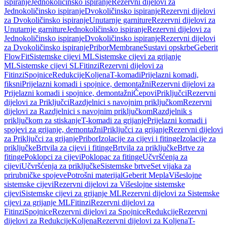
ispiranje
Jednokoličinsko ispiranje
Rezervni dijelovi za
Jednokoličinsko ispiranje
Dvokoličinsko ispiranje
Rezervni dijelovi
za Dvokoličinsko ispiranje
Unutarnje garniture
Rezervni dijelovi za
Unutarnje garniture
Jednokoličinsko ispiranje
Rezervni dijelovi za
Jednokoličinsko ispiranje
Dvokoličinsko ispiranje
Rezervni dijelovi
za Dvokoličinsko ispiranje
Pribor
Membrane
Sustavi opskrbe
Geberit
FlowFit
Sistemske cijevi ML
Sistemske cijevi za grijanje
ML
Sistemske cijevi SL
Fitinzi
Rezervni dijelovi za
Fitinzi
Spojnice
Redukcije
Koljena
T-komadi
Prijelazni komadi,
fiksni
Prijelazni komadi i spojnice, demontažni
Rezervni dijelovi za
Prijelazni komadi i spojnice, demontažni
Čepovi
Priključci
Rezervni
dijelovi za Priključci
Razdjelnici s navojnim priključkom
Rezervni
dijelovi za Razdjelnici s navojnim priključkom
Razdjelnik s
priključkom za stiskanje
T-komadi za grijanje
Prijelazni komadi i
spojevi za grijanje, demontažni
Priključci za grijanje
Rezervni dijelovi
za Priključci za grijanje
Pribor
Izolacije za cijevi i fitinge
Izolacije za
priključke
Brtvila za cijevi i fitinge
Brtvila za priključke
Brtve za
fitinge
Poklopci za cijevi
Poklopac za fitinge
Učvršćenja za
cijevi
Učvršćenja za priključke
Sistemske brtve
Set vijaka za
prirubničke spojeve
Potrošni materijal
Geberit Mepla
Višeslojne
sistemske cijevi
Rezervni dijelovi za Višeslojne sistemske
cijevi
Sistemske cijevi za grijanje ML
Rezervni dijelovi za Sistemske
cijevi za grijanje ML
Fitinzi
Rezervni dijelovi za
Fitinzi
Spojnice
Rezervni dijelovi za Spojnice
Redukcije
Rezervni
dijelovi za Redukcije
Koljena
Rezervni dijelovi za Koljena
T-