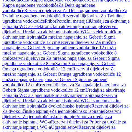
Kappa ugradbene vodokotliće
Za Delta ugradbene
vodokotliće
Rezervni dijelovi za Za Delta ugradbene vodokotliće
Za
Twinline ugradbene vodokotliće
Rezervni dijelovi za Za Twinline
ugradbene vodokotliće
Pribor
Potrošni materijali
Uređaji za aktiviranje
ispiranja WC-a s elektroničkim aktiviranjem ispiranja
Rezervni
dijelovi za Uređaji za aktiviranje ispiranja WC-a s elektroničkim
aktiviranjem ispiranja
Za mrežno napajanje, za Geberit Sigma
ugradbene vodokotliće 12 cm
Rezervni dijelovi za Za mrežno
napajanje, za Geberit Sigma ugradbene vodokotliće 12 cm
Za
mrežno napajanje, za Geberit Sigma ugradbene vodokotliće 8
cm
Rezervni dijelovi za Za mrežno napajanje, za Geberit Sigma
ugradbene vodokotliće 8 cm
Za mrežno napajanje, za Geberit
Omega ugradbene vodokotliće 12 cm
Rezervni dijelovi za Za
mrežno napajanje, za Geberit Omega ugradbene vodokotliće 12
cm
Za napajanje baterijama, za Geberit Sigma ugradbene
vodokotliće 12 cm
Rezervni dijelovi za Za napajanje baterijama, za
Geberit Sigma ugradbene vodokotliće 12 cm
Uređaji za aktiviranje
ispiranja WC-a s pneumatskim aktiviranjem ispiranja
Rezervni
dijelovi za Uređaji za aktiviranje ispiranja WC-a s pneumatskim
aktiviranjem ispiranja
Za dvokoličinsko ispiranje
Rezervni dijelovi za
Za dvokoličinsko ispiranje
Za jednokoličinsko ispiranje
Rezervni
dijelovi za Za jednokoličinsko ispiranje
Pribor za uređaje za
aktiviranje ispiranja WC-a
Rezervni dijelovi za Pribor za uređaje za
aktiviranje ispiranja WC-a
Ugradni setovi
Rezervni dijelovi za