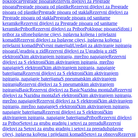
poklopca
Pregrade pisoara
Rezervni dijelovi za Pregrade
pisoara
Pregrade pisoara od plastike
Rezervni dijelovi za Pregrade
pisoara od plastike
Pregrade pisoara od stakla
Rezervni dijelovi za
Pregrade pisoara od stakla
Pregrade pisoara od sanitarne
keramike
Rezervni dijelovi za Pregrade pisoara od sanitarne
keramike
Pribor
Rezervni dijelovi za Pribor
Poklopac pisoara
Sifoni i
pribor za sifone
Isplavne cijevi, isplavna koljena i prijelazni
komadi
Rezervni dijelovi za Isplavne cijevi, isplavna koljena i
prijelazni komadi
Pričvrsni materijali
Uređaji za aktiviranje ispiranja
pisoara
Ugradnja u zid
Rezervni dijelovi za Ugradnja u zid
S
elektroničkim aktiviranjem ispiranja, mrežno napajanje
Rezervni
dijelovi za S elektroničkim aktiviranjem ispiranja, mrežno
napajanje
S elektroničkim aktiviranjem ispiranja, napajanje
baterijama
Rezervni dijelovi za S elektroničkim aktiviranjem
ispiranja, napajanje baterijama
S pneumatskim aktiviranjem
ispiranja
Rezervni dijelovi za S pneumatskim aktiviranjem
ispiranja
Basic
Rezervni dijelovi za Basic
Nazidna montaža
Rezervni
dijelovi za Nazidna montaža
S elektroničkim aktiviranjem ispiranja,
mrežno napajanje
Rezervni dijelovi za S elektroničkim aktiviranjem
ispiranja, mrežno napajanje
S elektroničkim aktiviranjem ispiranja,
napajanje baterijama
Rezervni dijelovi za S elektroničkim
aktiviranjem ispiranja, napajanje baterijama
Pribor
Rezervni dijelovi
za Pribor
Setovi za grubu gradnju i setovi za preradu
Rezervni
dijelovi za Setovi za grubu gradnju i setovi za preradu
Isplavne
cijevi, isplavna koljena i prijelazni komadi
Setovi za obnovu
Rezervni