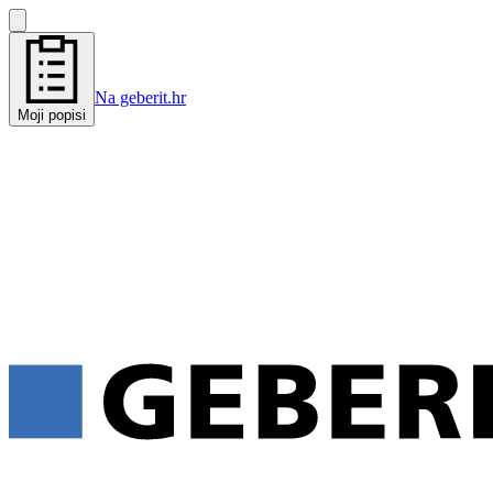
Na geberit.hr
Moji popisi