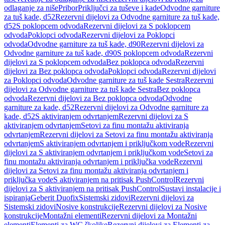
odlaganje za niše
Pribor
Priključci za tuševe i kade
Odvodne garniture
za tuš kade, d52
Rezervni dijelovi za Odvodne garniture za tuš kade,
d52
S poklopcem odvoda
Rezervni dijelovi za S poklopcem
odvoda
Poklopci odvoda
Rezervni dijelovi za Poklopci
odvoda
Odvodne garniture za tuš kade, d90
Rezervni dijelovi za
Odvodne garniture za tuš kade, d90
S poklopcem odvoda
Rezervni
dijelovi za S poklopcem odvoda
Bez poklopca odvoda
Rezervni
dijelovi za Bez poklopca odvoda
Poklopci odvoda
Rezervni dijelovi
za Poklopci odvoda
Odvodne garniture za tuš kade Sestra
Rezervni
dijelovi za Odvodne garniture za tuš kade Sestra
Bez poklopca
odvoda
Rezervni dijelovi za Bez poklopca odvoda
Odvodne
garniture za kade, d52
Rezervni dijelovi za Odvodne garniture za
kade, d52
S aktiviranjem odvrtanjem
Rezervni dijelovi za S
aktiviranjem odvrtanjem
Setovi za finu montažu aktiviranja
odvrtanjem
Rezervni dijelovi za Setovi za finu montažu aktiviranja
odvrtanjem
S aktiviranjem odvrtanjem i priključkom vode
Rezervni
dijelovi za S aktiviranjem odvrtanjem i priključkom vode
Setovi za
finu montažu aktiviranja odvrtanjem i priključka vode
Rezervni
dijelovi za Setovi za finu montažu aktiviranja odvrtanjem i
priključka vode
S aktiviranjem na pritisak PushControl
Rezervni
dijelovi za S aktiviranjem na pritisak PushControl
Sustavi instalacije i
ispiranja
Geberit Duofix
Sistemski zidovi
Rezervni dijelovi za
Sistemski zidovi
Nosive konstrukcije
Rezervni dijelovi za Nosive
konstrukcije
Montažni elementi
Rezervni dijelovi za Montažni
elementi
Elementi za WC školjke
Rezervni dijelovi za Elementi za