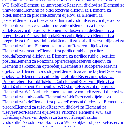
WC školjke
Elementi za umivaonike
Rezervni dijelovi za Elementi za
umivaonike
Elementi za bide
Rezervni dijelovi za Elementi za
bide
Elementi za pisoare
Rezervni dijelovi za Elementi za
pisoare
Elementi za tuševe sa zidnim odvodom
Rezervni dijelovi za
Elementi za tuševe sa zidnim odvodom
Elementi za tuševe i
kade
Rezervni dijelovi za Elementi za tuševe i kade
Elementi za
pregrade za tuš u ravnini poda
Rezervni dijelovi za Elementi za
pregrade za tuš u ravnini poda
Elementi za korita
Rezervni dijelovi za
Elementi za korita
Elementi za armature
Rezervni dijelovi za
Elementi za armature
Elementi za perilice rublja i perilice
posuđa
Rezervni dijelovi za Elementi za perilice rublja i perilice
posuđa
Elementi za konzolna opterećenja
Rezervni dijelovi za
Elementi za konzolna opterećenja
Elementi za sudopere
Rezervni
dijelovi za Elementi za sudopere
Elementi za zidne bojlere
Rezervni
dijelovi za Elementi za zidne bojlere
Pribor
Rezervni dijelovi za
Pribor
Geberit Kombifix
Montažni elementi
Rezervni dijelovi za
Montažni elementi
Elementi za WC školjke
Rezervni dijelovi za
Elementi za WC školjke
Elementi za umivaonike
Rezervni dijelovi za
Elementi za umivaonike
Elementi za bide
Rezervni dijelovi za
Elementi za bide
Elementi za pisoare
Rezervni dijelovi za Elementi za
pisoare
Elementi za tuševe
Rezervni dijelovi za Elementi za
tuševe
Pribor
Rezervni dijelovi za Pribor
Za elemente WC-a
Za
učvršćenja
Rezervni dijelovi za Za učvršćenja
Nazidni
vodokotlići
Nazidni vodokotlići za WC školjke, od plastike
Rezervni