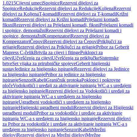
1.0215
Cijevni umeci
Spojnice
Rezervni dijelovi za
Spojnice
Redukcije
Rezervni dijelovi za Redukcije
Koljena
Rezervni
dijelovi za Koljena
T-komadi
Rezervni dijelovi za T-komadi
Križni
komadi
Rezervni dijelovi za Križni komadi
Prijelazni komadi,
fiksni
Rezervni dijelovi za Prijelazni komadi, fiksni
Prijelazni komadi
i spojnice, demontažni
Rezervni dijelovi za Prijelazni komadi i
spojnice, demontažni
Kompenzatori
Rezervni dijelovi za
Kompenzatori
Čepovi
Rezervni dijelovi za Čepovi
Priključci za
grijanje
Rezervni dijelovi za Priključci za grijanje
Pribor za Geberit
Mapress C-čelik
Brtvila za cijevi i fitinge
Poklopci za
cijevi
Učvršćenja za cijevi
Učvršćenja za priključke
Sistemske
brtve
Set vijaka za prirubničke spojeve
Geberit higijenski
sustav
Jedinice za higijensko ispiranje
Rezervni dijelovi za Jedinice
za higijensko ispiranje
Pribor za jedinice za higijensko
ispiranje
Senzori
Kabeli
Graničnik protoka
Poklopci i pokrovne
ploče
Vodokotlići i uređaji za aktiviranje ispiranja WC-a s uređajem
za higijensko ispiranje
Rezervni dijelovi za Vodokotlići i uređaji za
aktiviranje ispiranja WC-a s uređajem za higijensko
ispiranje
Ugradbeni vodokotlići s uređajem za higijensko
ispiranje
Higijenski ugradbeni moduli
Rezervni dijelovi za Higijenski
ugradbeni moduli
Pribor za vodokotliće i uređaje za aktiviranje
ispiranja WC-a s uređajem za higijensko ispiranje
Rezervni dijelovi
za Pribor za vodokotliće i uređaje za aktiviranje ispiranja WC-a s
uređajem za higijensko ispiranje
Senzori
Kabeli
Mrežni
dijelovi
Rezervni dijelovi za Mrežni dijelovi
Mrežne