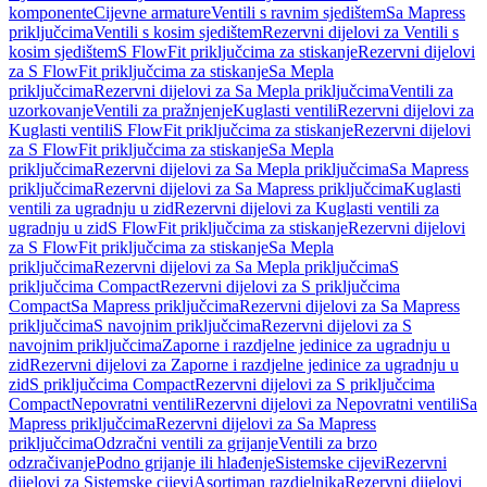
komponente
Cijevne armature
Ventili s ravnim sjedištem
Sa Mapress
priključcima
Ventili s kosim sjedištem
Rezervni dijelovi za Ventili s
kosim sjedištem
S FlowFit priključcima za stiskanje
Rezervni dijelovi
za S FlowFit priključcima za stiskanje
Sa Mepla
priključcima
Rezervni dijelovi za Sa Mepla priključcima
Ventili za
uzorkovanje
Ventili za pražnjenje
Kuglasti ventili
Rezervni dijelovi za
Kuglasti ventili
S FlowFit priključcima za stiskanje
Rezervni dijelovi
za S FlowFit priključcima za stiskanje
Sa Mepla
priključcima
Rezervni dijelovi za Sa Mepla priključcima
Sa Mapress
priključcima
Rezervni dijelovi za Sa Mapress priključcima
Kuglasti
ventili za ugradnju u zid
Rezervni dijelovi za Kuglasti ventili za
ugradnju u zid
S FlowFit priključcima za stiskanje
Rezervni dijelovi
za S FlowFit priključcima za stiskanje
Sa Mepla
priključcima
Rezervni dijelovi za Sa Mepla priključcima
S
priključcima Compact
Rezervni dijelovi za S priključcima
Compact
Sa Mapress priključcima
Rezervni dijelovi za Sa Mapress
priključcima
S navojnim priključcima
Rezervni dijelovi za S
navojnim priključcima
Zaporne i razdjelne jedinice za ugradnju u
zid
Rezervni dijelovi za Zaporne i razdjelne jedinice za ugradnju u
zid
S priključcima Compact
Rezervni dijelovi za S priključcima
Compact
Nepovratni ventili
Rezervni dijelovi za Nepovratni ventili
Sa
Mapress priključcima
Rezervni dijelovi za Sa Mapress
priključcima
Odzračni ventili za grijanje
Ventili za brzo
odzračivanje
Podno grijanje ili hlađenje
Sistemske cijevi
Rezervni
dijelovi za Sistemske cijevi
Asortiman razdjelnika
Rezervni dijelovi