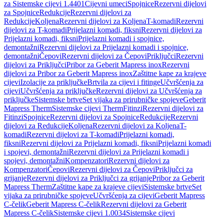
za Sistemske cijevi 1.4401
Cijevni umeci
Spojnice
Rezervni dijelovi
za Spojnice
Redukcije
Rezervni dijelovi za
Redukcije
Koljena
Rezervni dijelovi za Koljena
T-komadi
Rezervni
dijelovi za T-komadi
Prijelazni komadi, fiksni
Rezervni dijelovi za
Prijelazni komadi, fiksni
Prijelazni komadi i spojnice,
demontažni
Rezervni dijelovi za Prijelazni komadi i spojnice,
demontažni
Čepovi
Rezervni dijelovi za Čepovi
Priključci
Rezervni
dijelovi za Priključci
Pribor za Geberit Mapress inox
Rezervni
dijelovi za Pribor za Geberit Mapress inox
Zaštitne kape za krajeve
cijevi
Izolacije za priključke
Brtvila za cijevi i fitinge
Učvršćenja za
cijevi
Učvršćenja za priključke
Rezervni dijelovi za Učvršćenja za
priključke
Sistemske brtve
Set vijaka za prirubničke spojeve
Geberit
Mapress Therm
Sistemske cijevi Therm
Fitinzi
Rezervni dijelovi za
Fitinzi
Spojnice
Rezervni dijelovi za Spojnice
Redukcije
Rezervni
dijelovi za Redukcije
Koljena
Rezervni dijelovi za Koljena
T-
komadi
Rezervni dijelovi za T-komadi
Prijelazni komadi,
fiksni
Rezervni dijelovi za Prijelazni komadi, fiksni
Prijelazni komadi
i spojevi, demontažni
Rezervni dijelovi za Prijelazni komadi i
spojevi, demontažni
Kompenzatori
Rezervni dijelovi za
Kompenzatori
Čepovi
Rezervni dijelovi za Čepovi
Priključci za
grijanje
Rezervni dijelovi za Priključci za grijanje
Pribor za Geberit
Mapress Therm
Zaštitne kape za krajeve cijevi
Sistemske brtve
Set
vijaka za prirubničke spojeve
Učvršćenja za cijevi
Geberit Mapress
C-čelik
Geberit Mapress C-čelik
Rezervni dijelovi za Geberit
Mapress C-čelik
Sistemske cijevi 1.0034
Sistemske cijevi