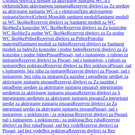
Ugradni setovi
Za uređaje za aktiviranje ispiranja WC-a s
elektroničkim aktiviranjem ispiranja
Rezervni dijelovi za Za uređaje
za aktiviranje ispiranja WC-a s elektroničkim aktiviranjem
ispiranja
Spojevi
Geberit Monolith sanitarni moduli
Sanitarni moduli
za WC školjke
Rezervni dijelovi za Sanitarni moduli za WC
školjke
Za konzolne WC školjke
Rezervni dijelovi za Za konzolne
WC školjke
Za podne WC školjke
Rezervni dijelovi za Za podne
WC školjke
Pribor
Rezervni dijelovi za Pribor
Potrošni
materijali
Sanitarni moduli za bidee
Rezervni dijelovi za Sanitarni
moduli za bidee
Za konzolne i podne bidee
Rezervni dijelovi za Za
konzolne i podne bidee
Pisoari
Pisoari, rad s ispiranjem, s rubom za
ispiranje
Rezervni dijelovi za Pisoari, rad s ispiranjem, s rubom za
ispiranje
Bez poklopca
Rezervni dijelovi za Bez poklopca
Pisoari, rad
s ispiranjem, bez ruba za ispiranje
Rezervni dijelovi za Pisoari, rad s
ispiranjem, bez ruba za ispiranje
Za nazidne i ugradbene uređaje za
aktiviranje ispiranja pisoara
Rezervni dijelovi za Za nazidne i
ugradbene uređaje za aktiviranje ispiranja pisoara
S integriranim
uređajem za aktiviranje ispiranja pisoara
Rezervni dijelovi za S
integriranim uređajem za aktiviranje ispiranja pisoara
Za integrirani
uređaj za aktiviranje ispiranja pisoara
Rezervni dijelovi za Za
integrirani uređaj za aktiviranje ispiranja pisoara
Pisoari, rad s
ispiranjem, s poklopcem / za poklopac
Rezervni dijelovi za Pisoari,
rad s ispiranjem, s poklopcem / za poklopac
Bez ruba
Rezervni
dijelovi za Bez ruba
Pisoari, rad bez vode
Rezervni dijelovi za
Pisoari, rad bez vode
Bez poklopca
Rezervni dijelovi za Bez