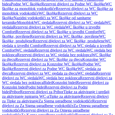
bidea
Podne WC školjke
Rezervni dijelovi za Podne WC školjke
WC
školjke za monoblok vodokotliće
Rezervni dijelovi za WC školjke za
monoblok vodokotliće
WC školjke
Rezervni dijelovi za WC
školjke
Nazidni vodokotlići za WC školjke od sanitarne
keramike
Monoblok
WC sjedala
Rezervni dijelovi za WC sjedala
WC
sjedala
Rezervni dijelovi za WC sjedala
WC školjke u izvedbi
Comfort
Rezervni dijelovi za WC školjke u izvedbi Comfort
WC
školjke, povišene
Rezervni dijelovi za WC školjke, povišene
WC
školjke, produljene
Rezervni dijelovi za WC školjke, produljene
WC
sjedala u izvedbi Comfort
Rezervni dijelovi za WC sjedala u izvedbi
Comfort
WC sjedala
Rezervni dijelovi za WC sjedala
WC sjedala bez
poklopca
Rezervni dijelovi za WC sjedala bez poklopca
WC školjke
za djecu
Rezervni dijelovi za WC školjke za djecu
Konzolne WC
školjke
Rezervni dijelovi za Konzolne WC školjke
Podne WC
školjke
Rezervni dijelovi za Podne WC školjke
WC sjedala za
djecu
Rezervni dijelovi za WC sjedala za djecu
WC sjedala
Rezervni
dijelovi za WC sjedala
WC sjedala bez poklopca
Rezervni dijelovi za
WC sjedala bez poklopca
Bidei
Konzolni bidei
Rezervni dijelovi za
Konzolni bidei
Podni bidei
Rezervni dijelovi za Podni
bidei
Pribor
Rezervni dijelovi za Pribor
Tipke za aktiviranje i uređaji
za aktiviranje ispiranja WC-a
Tipke za aktiviranje
Rezervni dijelovi
za Tipke za aktiviranje
Za Sigma ugradbene vodokotliće
Rezervni
dijelovi za Za Sigma ugradbene vodokotliće
Za Omega ugradbene
vodokotliće
Rezervni dijelovi za Za Omega ugradbene
vodokotliće
Za Kappa ugradbene vodokotliće
Rezervni dijelovi za Za