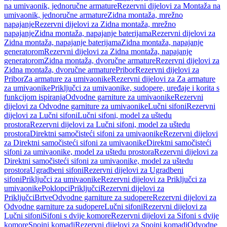
na umivaonik, jednoručne armature
Rezervni dijelovi za Montaža na
umivaonik, jednoručne armature
Zidna montaža, mrežno
napajanje
Rezervni dijelovi za Zidna montaža, mrežno
napajanje
Zidna montaža, napajanje baterijama
Rezervni dijelovi za
Zidna montaža, napajanje baterijama
Zidna montaža, napajanje
generatorom
Rezervni dijelovi za Zidna montaža, napajanje
generatorom
Zidna montaža, dvoručne armature
Rezervni dijelovi za
Zidna montaža, dvoručne armature
Pribor
Rezervni dijelovi za
Pribor
Za armature za umivaonike
Rezervni dijelovi za Za armature
za umivaonike
Priključci za umivaonike, sudopere, uređaje i korita s
funkcijom ispiranja
Odvodne garniture za umivaonike
Rezervni
dijelovi za Odvodne garniture za umivaonike
Lučni sifoni
Rezervni
dijelovi za Lučni sifoni
Lučni sifoni, model za uštedu
prostora
Rezervni dijelovi za Lučni sifoni, model za uštedu
prostora
Direktni samočisteći sifoni za umivaonike
Rezervni dijelovi
za Direktni samočisteći sifoni za umivaonike
Direktni samočisteći
sifoni za umivaonike, model za uštedu prostora
Rezervni dijelovi za
Direktni samočisteći sifoni za umivaonike, model za uštedu
prostora
Ugradbeni sifoni
Rezervni dijelovi za Ugradbeni
sifoni
Priključci za umivaonike
Rezervni dijelovi za Priključci za
umivaonike
Poklopci
Priključci
Rezervni dijelovi za
Priključci
Brtve
Odvodne garniture za sudopere
Rezervni dijelovi za
Odvodne garniture za sudopere
Lučni sifoni
Rezervni dijelovi za
Lučni sifoni
Sifoni s dvije komore
Rezervni dijelovi za Sifoni s dvije
komore
Spojni komadi
Rezervni dijelovi za Spojni komadi
Odvodne