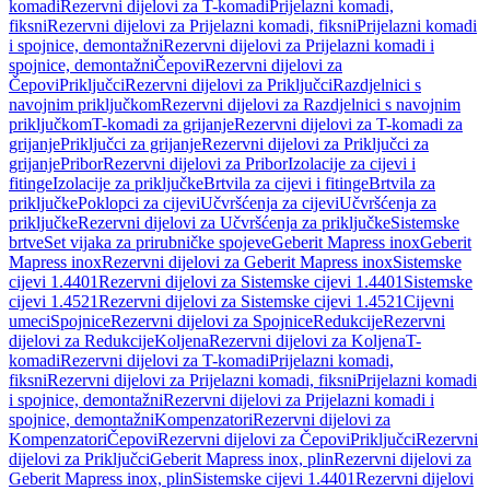
komadi
Rezervni dijelovi za T-komadi
Prijelazni komadi,
fiksni
Rezervni dijelovi za Prijelazni komadi, fiksni
Prijelazni komadi
i spojnice, demontažni
Rezervni dijelovi za Prijelazni komadi i
spojnice, demontažni
Čepovi
Rezervni dijelovi za
Čepovi
Priključci
Rezervni dijelovi za Priključci
Razdjelnici s
navojnim priključkom
Rezervni dijelovi za Razdjelnici s navojnim
priključkom
T-komadi za grijanje
Rezervni dijelovi za T-komadi za
grijanje
Priključci za grijanje
Rezervni dijelovi za Priključci za
grijanje
Pribor
Rezervni dijelovi za Pribor
Izolacije za cijevi i
fitinge
Izolacije za priključke
Brtvila za cijevi i fitinge
Brtvila za
priključke
Poklopci za cijevi
Učvršćenja za cijevi
Učvršćenja za
priključke
Rezervni dijelovi za Učvršćenja za priključke
Sistemske
brtve
Set vijaka za prirubničke spojeve
Geberit Mapress inox
Geberit
Mapress inox
Rezervni dijelovi za Geberit Mapress inox
Sistemske
cijevi 1.4401
Rezervni dijelovi za Sistemske cijevi 1.4401
Sistemske
cijevi 1.4521
Rezervni dijelovi za Sistemske cijevi 1.4521
Cijevni
umeci
Spojnice
Rezervni dijelovi za Spojnice
Redukcije
Rezervni
dijelovi za Redukcije
Koljena
Rezervni dijelovi za Koljena
T-
komadi
Rezervni dijelovi za T-komadi
Prijelazni komadi,
fiksni
Rezervni dijelovi za Prijelazni komadi, fiksni
Prijelazni komadi
i spojnice, demontažni
Rezervni dijelovi za Prijelazni komadi i
spojnice, demontažni
Kompenzatori
Rezervni dijelovi za
Kompenzatori
Čepovi
Rezervni dijelovi za Čepovi
Priključci
Rezervni
dijelovi za Priključci
Geberit Mapress inox, plin
Rezervni dijelovi za
Geberit Mapress inox, plin
Sistemske cijevi 1.4401
Rezervni dijelovi