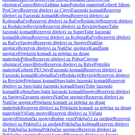
obujmice
Čepovi
Brtve
Zaštitne kape
Potrošni materijal
Geberit Silent-
Pro
Cijevi
Rezervni dijelovi za Cijevi
Fazonski komadi
Rezervni
dijelovi za Fazonski komadi
Koljena
Rezervni dijelovi za
Koljena
Račve
Rezervni dijelovi za Račve
Redukcije
Rezervni dijelovi
za Redukcije
Revizije
Rezervni dijelovi za Revizije
SuperTube
fazonski komadi
Rezervni dijelovi za SuperTube fazonski
komadi
Koljena
Rezervni dijelovi za Koljena
Račve
Rezervni dijelovi
za Račve
Spojevi
Rezervni dijelovi za Spojevi
Natične
spojnice
Rezervni dijelovi za Natične spojnice
Kandžaste
spojnice
Prijelazni komadi za prijelaz na druge
materijale
Pribor
Rezervni dijelovi za Pribor
Cijevne
obujmice
Čepovi
Brtve
Rezervni dijelovi za Brtve
Potrošni
materijal
Geberit PE
Cijevi
Fazonski komadi
Rezervni dijelovi za
Fazonski komadi
Koljena
Račve
Redukcije
Revizije
Rezervni dijelovi
za Revizije
Prijelazni komadi
Specijalni fazonski komadi
Rezervni
dijelovi za Specijalni fazonski komadi
SuperTube fazonski
komadi
Koljena
Specijalni fazonski komadi
Spojevi
Rezervni dijelovi
za Spojevi
Zavareni spojevi
Natične spojnice
Rezervni dijelovi za
Natične spojnice
Prijelazni komadi za prijelaz na druge
materijale
Rezervni dijelovi za Prijelazni komadi za prijelaz na druge
materijale
Vijčani spojevi
Rezervni dijelovi za Vijčani
spojevi
Prirubnički spojevi
Rubne veze
Priključci za uređaje
Rezervni
dijelovi za Priključci za uređaje
Priključna koljena
Rezervni dijelovi
za Priključna koljena
Priključne spojnice
Rezervni dijelovi za
Priključne spojnice
Spojni komadi
Rezervni dijelovi za Spojni