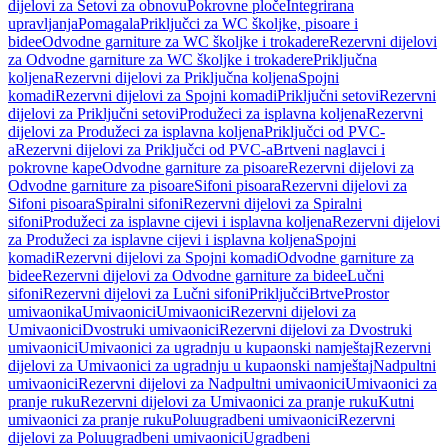
dijelovi za Setovi za obnovu
Pokrovne ploče
Integrirana
upravljanja
Pomagala
Priključci za WC školjke, pisoare i
bidee
Odvodne garniture za WC školjke i trokadere
Rezervni dijelovi
za Odvodne garniture za WC školjke i trokadere
Priključna
koljena
Rezervni dijelovi za Priključna koljena
Spojni
komadi
Rezervni dijelovi za Spojni komadi
Priključni setovi
Rezervni
dijelovi za Priključni setovi
Produžeci za isplavna koljena
Rezervni
dijelovi za Produžeci za isplavna koljena
Priključci od PVC-
a
Rezervni dijelovi za Priključci od PVC-a
Brtveni naglavci i
pokrovne kape
Odvodne garniture za pisoare
Rezervni dijelovi za
Odvodne garniture za pisoare
Sifoni pisoara
Rezervni dijelovi za
Sifoni pisoara
Spiralni sifoni
Rezervni dijelovi za Spiralni
sifoni
Produžeci za isplavne cijevi i isplavna koljena
Rezervni dijelovi
za Produžeci za isplavne cijevi i isplavna koljena
Spojni
komadi
Rezervni dijelovi za Spojni komadi
Odvodne garniture za
bidee
Rezervni dijelovi za Odvodne garniture za bidee
Lučni
sifoni
Rezervni dijelovi za Lučni sifoni
Priključci
Brtve
Prostor
umivaonika
Umivaonici
Umivaonici
Rezervni dijelovi za
Umivaonici
Dvostruki umivaonici
Rezervni dijelovi za Dvostruki
umivaonici
Umivaonici za ugradnju u kupaonski namještaj
Rezervni
dijelovi za Umivaonici za ugradnju u kupaonski namještaj
Nadpultni
umivaonici
Rezervni dijelovi za Nadpultni umivaonici
Umivaonici za
pranje ruku
Rezervni dijelovi za Umivaonici za pranje ruku
Kutni
umivaonici za pranje ruku
Poluugradbeni umivaonici
Rezervni
dijelovi za Poluugradbeni umivaonici
Ugradbeni