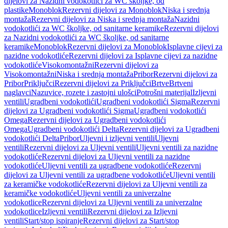
dijelovi za Nazidni vodokotlići za WC školjke, od
plastike
Monoblok
Rezervni dijelovi za Monoblok
Niska i srednja
montaža
Rezervni dijelovi za Niska i srednja montaža
Nazidni
vodokotlići za WC školjke, od sanitarne keramike
Rezervni dijelovi
za Nazidni vodokotlići za WC školjke, od sanitarne
keramike
Monoblok
Rezervni dijelovi za Monoblok
Isplavne cijevi za
nazidne vodokotliće
Rezervni dijelovi za Isplavne cijevi za nazidne
vodokotliće
Visokomontažni
Rezervni dijelovi za
Visokomontažni
Niska i srednja montaža
Pribor
Rezervni dijelovi za
Pribor
Priključci
Rezervni dijelovi za Priključci
Brtve
Brtveni
naglavci
Nazuvice, rozete i zastojni ulošci
Potrošni materijal
Izljevni
ventili
Ugradbeni vodokotlići
Ugradbeni vodokotlići Sigma
Rezervni
dijelovi za Ugradbeni vodokotlići Sigma
Ugradbeni vodokotlići
Omega
Rezervni dijelovi za Ugradbeni vodokotlići
Omega
Ugradbeni vodokotlići Delta
Rezervni dijelovi za Ugradbeni
vodokotlići Delta
Pribor
Uljevni i izljevni ventili
Uljevni
ventili
Rezervni dijelovi za Uljevni ventili
Uljevni ventili za nazidne
vodokotliće
Rezervni dijelovi za Uljevni ventili za nazidne
vodokotliće
Uljevni ventili za ugradbene vodokotliće
Rezervni
dijelovi za Uljevni ventili za ugradbene vodokotliće
Uljevni ventili
za keramičke vodokotliće
Rezervni dijelovi za Uljevni ventili za
keramičke vodokotliće
Uljevni ventili za univerzalne
vodokotlice
Rezervni dijelovi za Uljevni ventili za univerzalne
vodokotlice
Izljevni ventili
Rezervni dijelovi za Izljevni
ventili
Start/stop ispiranje
Rezervni dijelovi za Start/stop