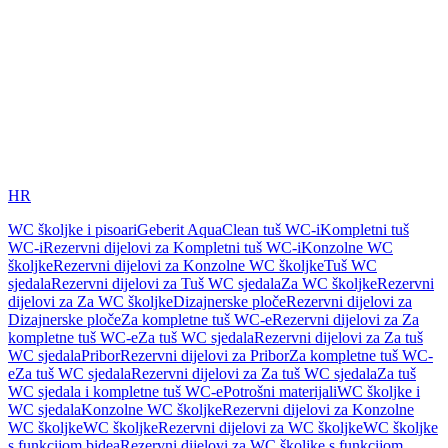
HR
WC školjke i pisoari
Geberit AquaClean tuš WC-i
Kompletni tuš
WC-i
Rezervni dijelovi za Kompletni tuš WC-i
Konzolne WC
školjke
Rezervni dijelovi za Konzolne WC školjke
Tuš WC
sjedala
Rezervni dijelovi za Tuš WC sjedala
Za WC školjke
Rezervni
dijelovi za Za WC školjke
Dizajnerske ploče
Rezervni dijelovi za
Dizajnerske ploče
Za kompletne tuš WC-e
Rezervni dijelovi za Za
kompletne tuš WC-e
Za tuš WC sjedala
Rezervni dijelovi za Za tuš
WC sjedala
Pribor
Rezervni dijelovi za Pribor
Za kompletne tuš WC-
e
Za tuš WC sjedala
Rezervni dijelovi za Za tuš WC sjedala
Za tuš
WC sjedala i kompletne tuš WC-e
Potrošni materijali
WC školjke i
WC sjedala
Konzolne WC školjke
Rezervni dijelovi za Konzolne
WC školjke
WC školjke
Rezervni dijelovi za WC školjke
WC školjke
s funkcijom bidea
Rezervni dijelovi za WC školjke s funkcijom