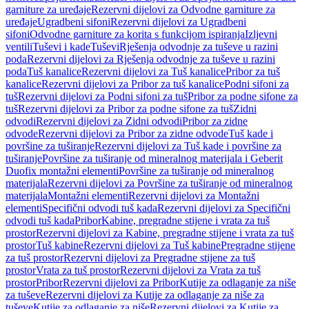
garniture za uređaje
Rezervni dijelovi za Odvodne garniture za
uređaje
Ugradbeni sifoni
Rezervni dijelovi za Ugradbeni
sifoni
Odvodne garniture za korita s funkcijom ispiranja
Izljevni
ventili
Tuševi i kade
Tuševi
Rješenja odvodnje za tuševe u razini
poda
Rezervni dijelovi za Rješenja odvodnje za tuševe u razini
poda
Tuš kanalice
Rezervni dijelovi za Tuš kanalice
Pribor za tuš
kanalice
Rezervni dijelovi za Pribor za tuš kanalice
Podni sifoni za
tuš
Rezervni dijelovi za Podni sifoni za tuš
Pribor za podne sifone za
tuš
Rezervni dijelovi za Pribor za podne sifone za tuš
Zidni
odvodi
Rezervni dijelovi za Zidni odvodi
Pribor za zidne
odvode
Rezervni dijelovi za Pribor za zidne odvode
Tuš kade i
površine za tuširanje
Rezervni dijelovi za Tuš kade i površine za
tuširanje
Površine za tuširanje od mineralnog materijala i Geberit
Duofix montažni elementi
Površine za tuširanje od mineralnog
materijala
Rezervni dijelovi za Površine za tuširanje od mineralnog
materijala
Montažni elementi
Rezervni dijelovi za Montažni
elementi
Specifični odvodi tuš kada
Rezervni dijelovi za Specifični
odvodi tuš kada
Pribor
Kabine, pregradne stijene i vrata za tuš
prostor
Rezervni dijelovi za Kabine, pregradne stijene i vrata za tuš
prostor
Tuš kabine
Rezervni dijelovi za Tuš kabine
Pregradne stijene
za tuš prostor
Rezervni dijelovi za Pregradne stijene za tuš
prostor
Vrata za tuš prostor
Rezervni dijelovi za Vrata za tuš
prostor
Pribor
Rezervni dijelovi za Pribor
Kutije za odlaganje za niše
za tuševe
Rezervni dijelovi za Kutije za odlaganje za niše za
tuševe
Kutije za odlaganje za niše
Rezervni dijelovi za Kutije za