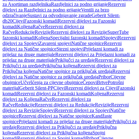
za Asortiman razdjelnika
Razdjelnici za podno grijanje
Rezervni
dijelovi za Razdjelnici za podno grijanje
Ventili za brzo
odzračivanje
Sustavi za odvodnjavanje zgrade
Geberit Silent-
db20
Cijevi
Fazonski komadi
Rezervni dijelovi za Fazonski
komadi
Koljena
Račve
Rezervni dijelovi za
Račve
Redukcije
Revizije
Rezervni dijelovi za Revizije
SuperTube
fazonski komadi
Koljena
Specijalni fazonski komadi
Spojevi
Rezervni
dijelovi za Spojevi
Zavareni spojevi
Natične spojnice
Rezervni
dijelovi za Natične spojnice
Stezni spojevi
Prijelazni komadi za
prijelaz na druge materijale
Rezervni dijelovi za Prijelazni komadi za
prijelaz na druge materijale
Priključci za uređaje
Rezervni dijelovi za
Priključci za uređaje
Priključna koljena
Rezervni dijelovi za
Priključna koljena
Natične spojnice za priključak uređaja
Rezervni
dijelovi za Natične spojnice za priključak uređaja
Pribor
Cijevne
obujmice
Učvršćenja za cijevne obujmice
Čepovi
Brtve
Potrošni
materijal
Geberit Silent-PP
Cijevi
Rezervni dijelovi za Cijevi
Fazonski
komadi
Rezervni dijelovi za Fazonski komadi
Koljena
Rezervni
dijelovi za Koljena
Račve
Rezervni dijelovi za
Račve
Redukcije
Rezervni dijelovi za Redukcije
Revizije
Rezervni
dijelovi za Revizije
Spojevi
Rezervni dijelovi za Spojevi
Natične
spojnice
Rezervni dijelovi za Natične spojnice
Kandžaste
spojnice
Prijelazni komadi za prijelaz na druge materijale
Priključci za
uređaje
Rezervni dijelovi za Priključci za uređaje
Priključna
koljena
Rezervni dijelovi za Priključna koljena
Spojni
komadi
Rezervni dijelovi za Spojni komadi
Pribor
Cijevne