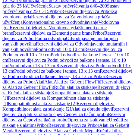
12 l/s
Za vodolovna grla do 25 l/s
Rezervni dijelovi za Za vodolovna
grla do 25 l/s
Učvršćenja
Sustav pričvršćivanja d40–200
Sustav
pričvršćivanja d250–315
Pribor
Rezervni dijelovi za Pribor
Za
vodolovna grla
Rezervni dijelovi za Za vodolovna grla
Za
učvršćenja
Konvencionalno krovno odvodnjavanje
Vodolovna
grla
Rezervni dijelovi za Vodolovna grla
Elementi parne
brane
Rezervni dijelovi za Elementi parne brane
Pribor
Rezervni
dijelovi za Pribor
Podna odvodnja
Odvodnjavanje unutarnjih i
vanjskih površina
Rezervni dijelovi za Odvodnjavanje unutarnjih i
vanjskih površina
Podni odvodi 10 x 10 cm
Rezervni dijelovi za
Podni odvodi 10 x 10 cm
Podni odvodi za balkone i terase, 10 x 10
cm
Rezervni dijelovi za Podni odvodi za balkone i terase, 10 x 10
cm
Podni odvodi 13 x 13 cm
Rezervni dijelovi za Podni odvodi 13 x
13 cm
Podni odvodi za balkone i terase, 13 x 13 cm
Rezervni dijelovi
za Podni odvodi za balkone i terase, 13 x 13 cm
Pribor
Rezervni
dijelovi za Pribor
Alati
Alati
Alati za Geberit FlowFit
Rezervni dijelovi
za Alati za Geberit FlowFit
Ručni alati za stiskanje
Rezervni dijelovi
za Ručni alati za stiskanje
Kompatibilnost alata za stiskanje
[1]
Rezervni dijelovi za Kompatibilnost alata za stiskanje
[1]
Kompatibilnost alata za stiskanje [2]
Rezervni dijelovi za
Kompatibilnost alata za stiskanje [2]
Alati za obradu cijevi
Rezervni
dijelovi za Alati za obradu cijevi
Čepovi za tlačnu probu
Rezervni
dijelovi za Čepovi za tlačnu probu
Oprema za ispitivanje
Uređaji za
stiskanje s alatima
Pribor
Rezervni dijelovi za Pribor
Alati za Geberit
Mepla
Rezervni dijelovi za Alati za Geberit Mepla
Ručni alati za