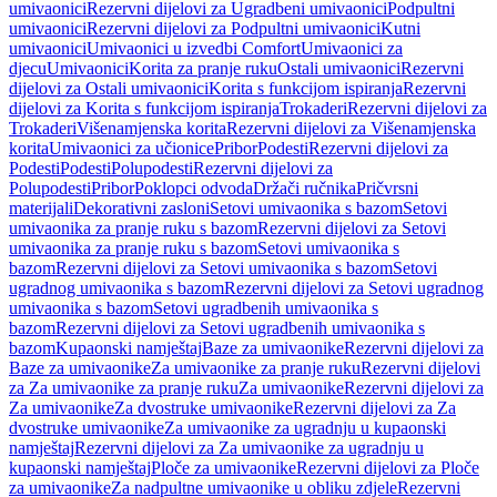
umivaonici
Rezervni dijelovi za Ugradbeni umivaonici
Podpultni
umivaonici
Rezervni dijelovi za Podpultni umivaonici
Kutni
umivaonici
Umivaonici u izvedbi Comfort
Umivaonici za
djecu
Umivaonici
Korita za pranje ruku
Ostali umivaonici
Rezervni
dijelovi za Ostali umivaonici
Korita s funkcijom ispiranja
Rezervni
dijelovi za Korita s funkcijom ispiranja
Trokaderi
Rezervni dijelovi za
Trokaderi
Višenamjenska korita
Rezervni dijelovi za Višenamjenska
korita
Umivaonici za učionice
Pribor
Podesti
Rezervni dijelovi za
Podesti
Podesti
Polupodesti
Rezervni dijelovi za
Polupodesti
Pribor
Poklopci odvoda
Držači ručnika
Pričvrsni
materijali
Dekorativni zasloni
Setovi umivaonika s bazom
Setovi
umivaonika za pranje ruku s bazom
Rezervni dijelovi za Setovi
umivaonika za pranje ruku s bazom
Setovi umivaonika s
bazom
Rezervni dijelovi za Setovi umivaonika s bazom
Setovi
ugradnog umivaonika s bazom
Rezervni dijelovi za Setovi ugradnog
umivaonika s bazom
Setovi ugradbenih umivaonika s
bazom
Rezervni dijelovi za Setovi ugradbenih umivaonika s
bazom
Kupaonski namještaj
Baze za umivaonike
Rezervni dijelovi za
Baze za umivaonike
Za umivaonike za pranje ruku
Rezervni dijelovi
za Za umivaonike za pranje ruku
Za umivaonike
Rezervni dijelovi za
Za umivaonike
Za dvostruke umivaonike
Rezervni dijelovi za Za
dvostruke umivaonike
Za umivaonike za ugradnju u kupaonski
namještaj
Rezervni dijelovi za Za umivaonike za ugradnju u
kupaonski namještaj
Ploče za umivaonike
Rezervni dijelovi za Ploče
za umivaonike
Za nadpultne umivaonike u obliku zdjele
Rezervni