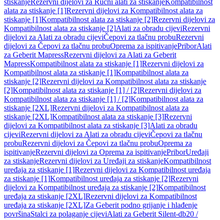
stiskanje
Rezervni dijelovi za Ručni alati za stiskanje
Kompatibilnost
alata za stiskanje [1]
Rezervni dijelovi za Kompatibilnost alata za
stiskanje [1]
Kompatibilnost alata za stiskanje [2]
Rezervni dijelovi za
Kompatibilnost alata za stiskanje [2]
Alati za obradu cijevi
Rezervni
dijelovi za Alati za obradu cijevi
Čepovi za tlačnu probu
Rezervni
dijelovi za Čepovi za tlačnu probu
Oprema za ispitivanje
Pribor
Alati
za Geberit Mapress
Rezervni dijelovi za Alati za Geberit
Mapress
Kompatibilnost alata za stiskanje [1]
Rezervni dijelovi za
Kompatibilnost alata za stiskanje [1]
Kompatibilnost alata za
stiskanje [2]
Rezervni dijelovi za Kompatibilnost alata za stiskanje
[2]
Kompatibilnost alata za stiskanje [1] / [2]
Rezervni dijelovi za
Kompatibilnost alata za stiskanje [1] / [2]
Kompatibilnost alata za
stiskanje [2XL]
Rezervni dijelovi za Kompatibilnost alata za
stiskanje [2XL]
Kompatibilnost alata za stiskanje [3]
Rezervni
dijelovi za Kompatibilnost alata za stiskanje [3]
Alati za obradu
cijevi
Rezervni dijelovi za Alati za obradu cijevi
Čepovi za tlačnu
probu
Rezervni dijelovi za Čepovi za tlačnu probu
Oprema za
ispitivanje
Rezervni dijelovi za Oprema za ispitivanje
Pribor
Uređaji
za stiskanje
Rezervni dijelovi za Uređaji za stiskanje
Kompatibilnost
uređaja za stiskanje [1]
Rezervni dijelovi za Kompatibilnost uređaja
za stiskanje [1]
Kompatibilnost uređaja za stiskanje [2]
Rezervni
dijelovi za Kompatibilnost uređaja za stiskanje [2]
Kompatibilnost
uređaja za stiskanje [2XL]
Rezervni dijelovi za Kompatibilnost
uređaja za stiskanje [2XL]
Za Geberit podno grijanje i hlađenje
površina
Stalci za polaganje cijevi
Alati za Geberit Silent-db20 /