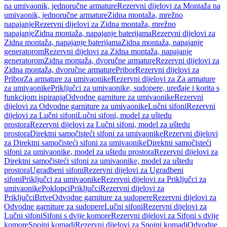
na umivaonik, jednoručne armature
Rezervni dijelovi za Montaža na
umivaonik, jednoručne armature
Zidna montaža, mrežno
napajanje
Rezervni dijelovi za Zidna montaža, mrežno
napajanje
Zidna montaža, napajanje baterijama
Rezervni dijelovi za
Zidna montaža, napajanje baterijama
Zidna montaža, napajanje
generatorom
Rezervni dijelovi za Zidna montaža, napajanje
generatorom
Zidna montaža, dvoručne armature
Rezervni dijelovi za
Zidna montaža, dvoručne armature
Pribor
Rezervni dijelovi za
Pribor
Za armature za umivaonike
Rezervni dijelovi za Za armature
za umivaonike
Priključci za umivaonike, sudopere, uređaje i korita s
funkcijom ispiranja
Odvodne garniture za umivaonike
Rezervni
dijelovi za Odvodne garniture za umivaonike
Lučni sifoni
Rezervni
dijelovi za Lučni sifoni
Lučni sifoni, model za uštedu
prostora
Rezervni dijelovi za Lučni sifoni, model za uštedu
prostora
Direktni samočisteći sifoni za umivaonike
Rezervni dijelovi
za Direktni samočisteći sifoni za umivaonike
Direktni samočisteći
sifoni za umivaonike, model za uštedu prostora
Rezervni dijelovi za
Direktni samočisteći sifoni za umivaonike, model za uštedu
prostora
Ugradbeni sifoni
Rezervni dijelovi za Ugradbeni
sifoni
Priključci za umivaonike
Rezervni dijelovi za Priključci za
umivaonike
Poklopci
Priključci
Rezervni dijelovi za
Priključci
Brtve
Odvodne garniture za sudopere
Rezervni dijelovi za
Odvodne garniture za sudopere
Lučni sifoni
Rezervni dijelovi za
Lučni sifoni
Sifoni s dvije komore
Rezervni dijelovi za Sifoni s dvije
komore
Spojni komadi
Rezervni dijelovi za Spojni komadi
Odvodne