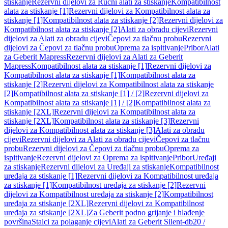
stiskanje
Rezervni dijelovi za Ručni alati za stiskanje
Kompatibilnost
alata za stiskanje [1]
Rezervni dijelovi za Kompatibilnost alata za
stiskanje [1]
Kompatibilnost alata za stiskanje [2]
Rezervni dijelovi za
Kompatibilnost alata za stiskanje [2]
Alati za obradu cijevi
Rezervni
dijelovi za Alati za obradu cijevi
Čepovi za tlačnu probu
Rezervni
dijelovi za Čepovi za tlačnu probu
Oprema za ispitivanje
Pribor
Alati
za Geberit Mapress
Rezervni dijelovi za Alati za Geberit
Mapress
Kompatibilnost alata za stiskanje [1]
Rezervni dijelovi za
Kompatibilnost alata za stiskanje [1]
Kompatibilnost alata za
stiskanje [2]
Rezervni dijelovi za Kompatibilnost alata za stiskanje
[2]
Kompatibilnost alata za stiskanje [1] / [2]
Rezervni dijelovi za
Kompatibilnost alata za stiskanje [1] / [2]
Kompatibilnost alata za
stiskanje [2XL]
Rezervni dijelovi za Kompatibilnost alata za
stiskanje [2XL]
Kompatibilnost alata za stiskanje [3]
Rezervni
dijelovi za Kompatibilnost alata za stiskanje [3]
Alati za obradu
cijevi
Rezervni dijelovi za Alati za obradu cijevi
Čepovi za tlačnu
probu
Rezervni dijelovi za Čepovi za tlačnu probu
Oprema za
ispitivanje
Rezervni dijelovi za Oprema za ispitivanje
Pribor
Uređaji
za stiskanje
Rezervni dijelovi za Uređaji za stiskanje
Kompatibilnost
uređaja za stiskanje [1]
Rezervni dijelovi za Kompatibilnost uređaja
za stiskanje [1]
Kompatibilnost uređaja za stiskanje [2]
Rezervni
dijelovi za Kompatibilnost uređaja za stiskanje [2]
Kompatibilnost
uređaja za stiskanje [2XL]
Rezervni dijelovi za Kompatibilnost
uređaja za stiskanje [2XL]
Za Geberit podno grijanje i hlađenje
površina
Stalci za polaganje cijevi
Alati za Geberit Silent-db20 /