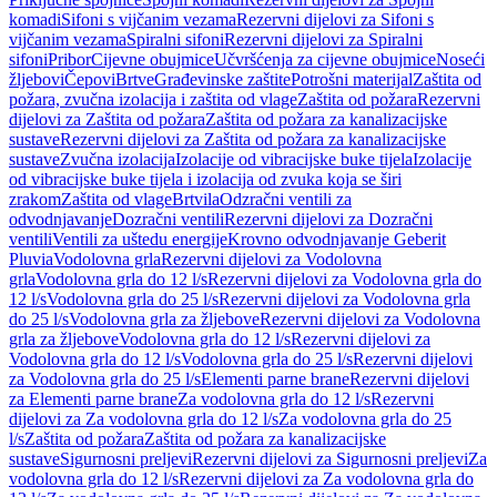
komadi
Sifoni s vijčanim vezama
Rezervni dijelovi za Sifoni s
vijčanim vezama
Spiralni sifoni
Rezervni dijelovi za Spiralni
sifoni
Pribor
Cijevne obujmice
Učvršćenja za cijevne obujmice
Noseći
žljebovi
Čepovi
Brtve
Građevinske zaštite
Potrošni materijal
Zaštita od
požara, zvučna izolacija i zaštita od vlage
Zaštita od požara
Rezervni
dijelovi za Zaštita od požara
Zaštita od požara za kanalizacijske
sustave
Rezervni dijelovi za Zaštita od požara za kanalizacijske
sustave
Zvučna izolacija
Izolacije od vibracijske buke tijela
Izolacije
od vibracijske buke tijela i izolacija od zvuka koja se širi
zrakom
Zaštita od vlage
Brtvila
Odzračni ventili za
odvodnjavanje
Dozračni ventili
Rezervni dijelovi za Dozračni
ventili
Ventili za uštedu energije
Krovno odvodnjavanje Geberit
Pluvia
Vodolovna grla
Rezervni dijelovi za Vodolovna
grla
Vodolovna grla do 12 l/s
Rezervni dijelovi za Vodolovna grla do
12 l/s
Vodolovna grla do 25 l/s
Rezervni dijelovi za Vodolovna grla
do 25 l/s
Vodolovna grla za žljebove
Rezervni dijelovi za Vodolovna
grla za žljebove
Vodolovna grla do 12 l/s
Rezervni dijelovi za
Vodolovna grla do 12 l/s
Vodolovna grla do 25 l/s
Rezervni dijelovi
za Vodolovna grla do 25 l/s
Elementi parne brane
Rezervni dijelovi
za Elementi parne brane
Za vodolovna grla do 12 l/s
Rezervni
dijelovi za Za vodolovna grla do 12 l/s
Za vodolovna grla do 25
l/s
Zaštita od požara
Zaštita od požara za kanalizacijske
sustave
Sigurnosni preljevi
Rezervni dijelovi za Sigurnosni preljevi
Za
vodolovna grla do 12 l/s
Rezervni dijelovi za Za vodolovna grla do