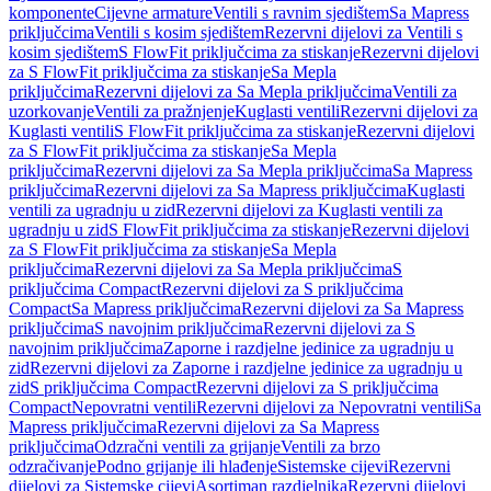
komponente
Cijevne armature
Ventili s ravnim sjedištem
Sa Mapress
priključcima
Ventili s kosim sjedištem
Rezervni dijelovi za Ventili s
kosim sjedištem
S FlowFit priključcima za stiskanje
Rezervni dijelovi
za S FlowFit priključcima za stiskanje
Sa Mepla
priključcima
Rezervni dijelovi za Sa Mepla priključcima
Ventili za
uzorkovanje
Ventili za pražnjenje
Kuglasti ventili
Rezervni dijelovi za
Kuglasti ventili
S FlowFit priključcima za stiskanje
Rezervni dijelovi
za S FlowFit priključcima za stiskanje
Sa Mepla
priključcima
Rezervni dijelovi za Sa Mepla priključcima
Sa Mapress
priključcima
Rezervni dijelovi za Sa Mapress priključcima
Kuglasti
ventili za ugradnju u zid
Rezervni dijelovi za Kuglasti ventili za
ugradnju u zid
S FlowFit priključcima za stiskanje
Rezervni dijelovi
za S FlowFit priključcima za stiskanje
Sa Mepla
priključcima
Rezervni dijelovi za Sa Mepla priključcima
S
priključcima Compact
Rezervni dijelovi za S priključcima
Compact
Sa Mapress priključcima
Rezervni dijelovi za Sa Mapress
priključcima
S navojnim priključcima
Rezervni dijelovi za S
navojnim priključcima
Zaporne i razdjelne jedinice za ugradnju u
zid
Rezervni dijelovi za Zaporne i razdjelne jedinice za ugradnju u
zid
S priključcima Compact
Rezervni dijelovi za S priključcima
Compact
Nepovratni ventili
Rezervni dijelovi za Nepovratni ventili
Sa
Mapress priključcima
Rezervni dijelovi za Sa Mapress
priključcima
Odzračni ventili za grijanje
Ventili za brzo
odzračivanje
Podno grijanje ili hlađenje
Sistemske cijevi
Rezervni
dijelovi za Sistemske cijevi
Asortiman razdjelnika
Rezervni dijelovi