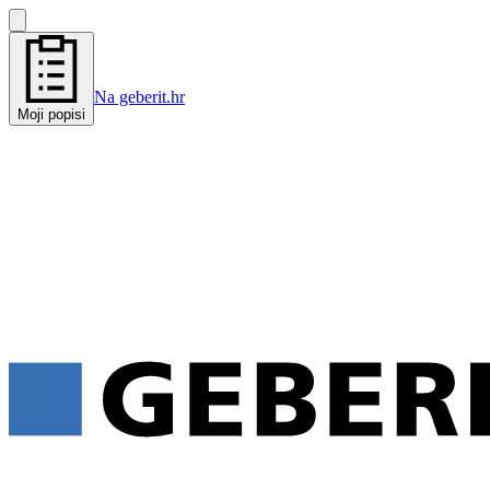
Na geberit.hr
Moji popisi