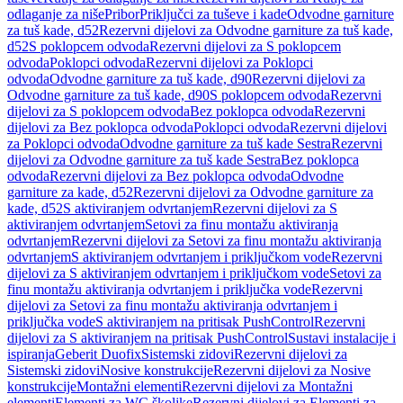
odlaganje za niše
Pribor
Priključci za tuševe i kade
Odvodne garniture
za tuš kade, d52
Rezervni dijelovi za Odvodne garniture za tuš kade,
d52
S poklopcem odvoda
Rezervni dijelovi za S poklopcem
odvoda
Poklopci odvoda
Rezervni dijelovi za Poklopci
odvoda
Odvodne garniture za tuš kade, d90
Rezervni dijelovi za
Odvodne garniture za tuš kade, d90
S poklopcem odvoda
Rezervni
dijelovi za S poklopcem odvoda
Bez poklopca odvoda
Rezervni
dijelovi za Bez poklopca odvoda
Poklopci odvoda
Rezervni dijelovi
za Poklopci odvoda
Odvodne garniture za tuš kade Sestra
Rezervni
dijelovi za Odvodne garniture za tuš kade Sestra
Bez poklopca
odvoda
Rezervni dijelovi za Bez poklopca odvoda
Odvodne
garniture za kade, d52
Rezervni dijelovi za Odvodne garniture za
kade, d52
S aktiviranjem odvrtanjem
Rezervni dijelovi za S
aktiviranjem odvrtanjem
Setovi za finu montažu aktiviranja
odvrtanjem
Rezervni dijelovi za Setovi za finu montažu aktiviranja
odvrtanjem
S aktiviranjem odvrtanjem i priključkom vode
Rezervni
dijelovi za S aktiviranjem odvrtanjem i priključkom vode
Setovi za
finu montažu aktiviranja odvrtanjem i priključka vode
Rezervni
dijelovi za Setovi za finu montažu aktiviranja odvrtanjem i
priključka vode
S aktiviranjem na pritisak PushControl
Rezervni
dijelovi za S aktiviranjem na pritisak PushControl
Sustavi instalacije i
ispiranja
Geberit Duofix
Sistemski zidovi
Rezervni dijelovi za
Sistemski zidovi
Nosive konstrukcije
Rezervni dijelovi za Nosive
konstrukcije
Montažni elementi
Rezervni dijelovi za Montažni
elementi
Elementi za WC školjke
Rezervni dijelovi za Elementi za