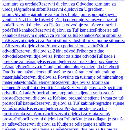
garniture za uređaje
Rezervni dijelovi za Odvodne garniture za
uređaje
Ugradbeni sifoni
Rezervni dijelovi za Ugradbeni
sifoni
Odvodne garniture za korita s funkcijom ispiranja
Izljevni
ventili
Tuševi i kade
Tuševi
Rješenja odvodnje za tuševe u razini
poda
Rezervni dijelovi za Rješenja odvodnje za tuševe u razini
poda
Tuš kanalice
Rezervni dijelovi za Tuš kanalice
Pribor za tuš
kanalice
Rezervni dijelovi za Pribor za tuš kanalice
Podni sifoni za
tuš
Rezervni dijelovi za Podni sifoni za tuš
Pribor za podne sifone za
tuš
Rezervni dijelovi za Pribor za podne sifone za tuš
Zidni
odvodi
Rezervni dijelovi za Zidni odvodi
Pribor za zidne
odvode
Rezervni dijelovi za Pribor za zidne odvode
Tuš kade i
površine za tuširanje
Rezervni dijelovi za Tuš kade i površine za
tuširanje
Površine za tuširanje od mineralnog materijala i Geberit
Duofix montažni elementi
Površine za tuširanje od mineralnog
materijala
Rezervni dijelovi za Površine za tuširanje od mineralnog
materijala
Montažni elementi
Rezervni dijelovi za Montažni
elementi
Specifični odvodi tuš kada
Rezervni dijelovi za Specifični
odvodi tuš kada
Pribor
Kabine, pregradne stijene i vrata za tuš
prostor
Rezervni dijelovi za Kabine, pregradne stijene i vrata za tuš
prostor
Tuš kabine
Rezervni dijelovi za Tuš kabine
Pregradne stijene
za tuš prostor
Rezervni dijelovi za Pregradne stijene za tuš
prostor
Vrata za tuš prostor
Rezervni dijelovi za Vrata za tuš
prostor
Pribor
Rezervni dijelovi za Pribor
Kutije za odlaganje za niše
za tuševe
Rezervni dijelovi za Kutije za odlaganje za niše za
tuševe
Kutije za odlaganje za niše
Rezervni dijelovi za Kutije za