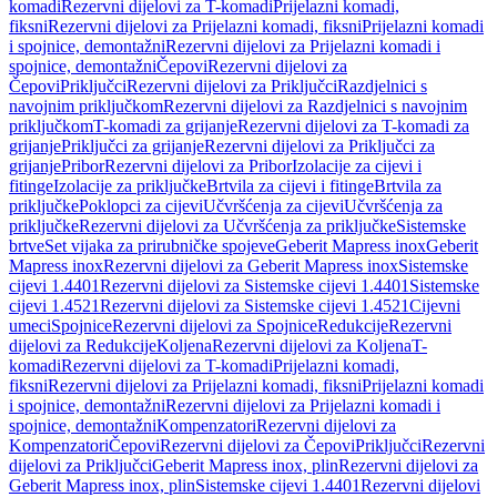
komadi
Rezervni dijelovi za T-komadi
Prijelazni komadi,
fiksni
Rezervni dijelovi za Prijelazni komadi, fiksni
Prijelazni komadi
i spojnice, demontažni
Rezervni dijelovi za Prijelazni komadi i
spojnice, demontažni
Čepovi
Rezervni dijelovi za
Čepovi
Priključci
Rezervni dijelovi za Priključci
Razdjelnici s
navojnim priključkom
Rezervni dijelovi za Razdjelnici s navojnim
priključkom
T-komadi za grijanje
Rezervni dijelovi za T-komadi za
grijanje
Priključci za grijanje
Rezervni dijelovi za Priključci za
grijanje
Pribor
Rezervni dijelovi za Pribor
Izolacije za cijevi i
fitinge
Izolacije za priključke
Brtvila za cijevi i fitinge
Brtvila za
priključke
Poklopci za cijevi
Učvršćenja za cijevi
Učvršćenja za
priključke
Rezervni dijelovi za Učvršćenja za priključke
Sistemske
brtve
Set vijaka za prirubničke spojeve
Geberit Mapress inox
Geberit
Mapress inox
Rezervni dijelovi za Geberit Mapress inox
Sistemske
cijevi 1.4401
Rezervni dijelovi za Sistemske cijevi 1.4401
Sistemske
cijevi 1.4521
Rezervni dijelovi za Sistemske cijevi 1.4521
Cijevni
umeci
Spojnice
Rezervni dijelovi za Spojnice
Redukcije
Rezervni
dijelovi za Redukcije
Koljena
Rezervni dijelovi za Koljena
T-
komadi
Rezervni dijelovi za T-komadi
Prijelazni komadi,
fiksni
Rezervni dijelovi za Prijelazni komadi, fiksni
Prijelazni komadi
i spojnice, demontažni
Rezervni dijelovi za Prijelazni komadi i
spojnice, demontažni
Kompenzatori
Rezervni dijelovi za
Kompenzatori
Čepovi
Rezervni dijelovi za Čepovi
Priključci
Rezervni
dijelovi za Priključci
Geberit Mapress inox, plin
Rezervni dijelovi za
Geberit Mapress inox, plin
Sistemske cijevi 1.4401
Rezervni dijelovi