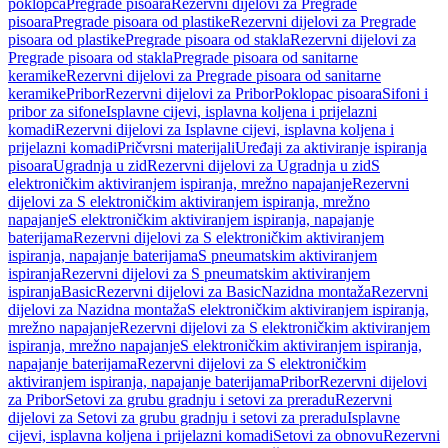
poklopca
Pregrade pisoara
Rezervni dijelovi za Pregrade
pisoara
Pregrade pisoara od plastike
Rezervni dijelovi za Pregrade
pisoara od plastike
Pregrade pisoara od stakla
Rezervni dijelovi za
Pregrade pisoara od stakla
Pregrade pisoara od sanitarne
keramike
Rezervni dijelovi za Pregrade pisoara od sanitarne
keramike
Pribor
Rezervni dijelovi za Pribor
Poklopac pisoara
Sifoni i
pribor za sifone
Isplavne cijevi, isplavna koljena i prijelazni
komadi
Rezervni dijelovi za Isplavne cijevi, isplavna koljena i
prijelazni komadi
Pričvrsni materijali
Uređaji za aktiviranje ispiranja
pisoara
Ugradnja u zid
Rezervni dijelovi za Ugradnja u zid
S
elektroničkim aktiviranjem ispiranja, mrežno napajanje
Rezervni
dijelovi za S elektroničkim aktiviranjem ispiranja, mrežno
napajanje
S elektroničkim aktiviranjem ispiranja, napajanje
baterijama
Rezervni dijelovi za S elektroničkim aktiviranjem
ispiranja, napajanje baterijama
S pneumatskim aktiviranjem
ispiranja
Rezervni dijelovi za S pneumatskim aktiviranjem
ispiranja
Basic
Rezervni dijelovi za Basic
Nazidna montaža
Rezervni
dijelovi za Nazidna montaža
S elektroničkim aktiviranjem ispiranja,
mrežno napajanje
Rezervni dijelovi za S elektroničkim aktiviranjem
ispiranja, mrežno napajanje
S elektroničkim aktiviranjem ispiranja,
napajanje baterijama
Rezervni dijelovi za S elektroničkim
aktiviranjem ispiranja, napajanje baterijama
Pribor
Rezervni dijelovi
za Pribor
Setovi za grubu gradnju i setovi za preradu
Rezervni
dijelovi za Setovi za grubu gradnju i setovi za preradu
Isplavne
cijevi, isplavna koljena i prijelazni komadi
Setovi za obnovu
Rezervni