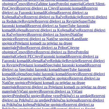
obujmice
Čepovi
Brtve
Zaštitne kape
Potrošni materijal
Geberit Silent-
Pro
Cijevi
Rezervni dijelovi za Cijevi
Fazonski komadi
Rezervni
dijelovi za Fazonski komadi
Koljena
Rezervni dijelovi za
Koljena
Račve
Rezervni dijelovi za Račve
Redukcije
Rezervni dijelovi
za Redukcije
Revizije
Rezervni dijelovi za Revizije
SuperTube
fazonski komadi
Rezervni dijelovi za SuperTube fazonski
komadi
Koljena
Rezervni dijelovi za Koljena
Račve
Rezervni dijelovi
za Račve
Spojevi
Rezervni dijelovi za Spojevi
Natične
spojnice
Rezervni dijelovi za Natične spojnice
Kandžaste
spojnice
Prijelazni komadi za prijelaz na druge
materijale
Pribor
Rezervni dijelovi za Pribor
Cijevne
obujmice
Čepovi
Brtve
Rezervni dijelovi za Brtve
Potrošni
materijal
Geberit PE
Cijevi
Fazonski komadi
Rezervni dijelovi za
Fazonski komadi
Koljena
Račve
Redukcije
Revizije
Rezervni dijelovi
za Revizije
Prijelazni komadi
Specijalni fazonski komadi
Rezervni
dijelovi za Specijalni fazonski komadi
SuperTube fazonski
komadi
Koljena
Specijalni fazonski komadi
Spojevi
Rezervni dijelovi
za Spojevi
Zavareni spojevi
Natične spojnice
Rezervni dijelovi za
Natične spojnice
Prijelazni komadi za prijelaz na druge
materijale
Rezervni dijelovi za Prijelazni komadi za prijelaz na druge
materijale
Vijčani spojevi
Rezervni dijelovi za Vijčani
spojevi
Prirubnički spojevi
Rubne veze
Priključci za uređaje
Rezervni
dijelovi za Priključci za uređaje
Priključna koljena
Rezervni dijelovi
za Priključna koljena
Priključne spojnice
Rezervni dijelovi za
Priključne spojnice
Spojni komadi
Rezervni dijelovi za Spojni