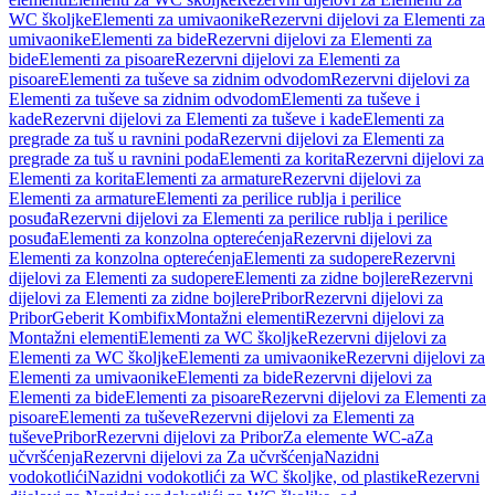
WC školjke
Elementi za umivaonike
Rezervni dijelovi za Elementi za
umivaonike
Elementi za bide
Rezervni dijelovi za Elementi za
bide
Elementi za pisoare
Rezervni dijelovi za Elementi za
pisoare
Elementi za tuševe sa zidnim odvodom
Rezervni dijelovi za
Elementi za tuševe sa zidnim odvodom
Elementi za tuševe i
kade
Rezervni dijelovi za Elementi za tuševe i kade
Elementi za
pregrade za tuš u ravnini poda
Rezervni dijelovi za Elementi za
pregrade za tuš u ravnini poda
Elementi za korita
Rezervni dijelovi za
Elementi za korita
Elementi za armature
Rezervni dijelovi za
Elementi za armature
Elementi za perilice rublja i perilice
posuđa
Rezervni dijelovi za Elementi za perilice rublja i perilice
posuđa
Elementi za konzolna opterećenja
Rezervni dijelovi za
Elementi za konzolna opterećenja
Elementi za sudopere
Rezervni
dijelovi za Elementi za sudopere
Elementi za zidne bojlere
Rezervni
dijelovi za Elementi za zidne bojlere
Pribor
Rezervni dijelovi za
Pribor
Geberit Kombifix
Montažni elementi
Rezervni dijelovi za
Montažni elementi
Elementi za WC školjke
Rezervni dijelovi za
Elementi za WC školjke
Elementi za umivaonike
Rezervni dijelovi za
Elementi za umivaonike
Elementi za bide
Rezervni dijelovi za
Elementi za bide
Elementi za pisoare
Rezervni dijelovi za Elementi za
pisoare
Elementi za tuševe
Rezervni dijelovi za Elementi za
tuševe
Pribor
Rezervni dijelovi za Pribor
Za elemente WC-a
Za
učvršćenja
Rezervni dijelovi za Za učvršćenja
Nazidni
vodokotlići
Nazidni vodokotlići za WC školjke, od plastike
Rezervni