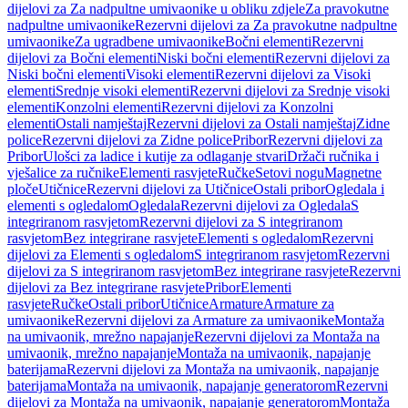
dijelovi za Za nadpultne umivaonike u obliku zdjele
Za pravokutne
nadpultne umivaonike
Rezervni dijelovi za Za pravokutne nadpultne
umivaonike
Za ugradbene umivaonike
Bočni elementi
Rezervni
dijelovi za Bočni elementi
Niski bočni elementi
Rezervni dijelovi za
Niski bočni elementi
Visoki elementi
Rezervni dijelovi za Visoki
elementi
Srednje visoki elementi
Rezervni dijelovi za Srednje visoki
elementi
Konzolni elementi
Rezervni dijelovi za Konzolni
elementi
Ostali namještaj
Rezervni dijelovi za Ostali namještaj
Zidne
police
Rezervni dijelovi za Zidne police
Pribor
Rezervni dijelovi za
Pribor
Ulošci za ladice i kutije za odlaganje stvari
Držači ručnika i
vješalice za ručnike
Elementi rasvjete
Ručke
Setovi nogu
Magnetne
ploče
Utičnice
Rezervni dijelovi za Utičnice
Ostali pribor
Ogledala i
elementi s ogledalom
Ogledala
Rezervni dijelovi za Ogledala
S
integriranom rasvjetom
Rezervni dijelovi za S integriranom
rasvjetom
Bez integrirane rasvjete
Elementi s ogledalom
Rezervni
dijelovi za Elementi s ogledalom
S integriranom rasvjetom
Rezervni
dijelovi za S integriranom rasvjetom
Bez integrirane rasvjete
Rezervni
dijelovi za Bez integrirane rasvjete
Pribor
Elementi
rasvjete
Ručke
Ostali pribor
Utičnice
Armature
Armature za
umivaonike
Rezervni dijelovi za Armature za umivaonike
Montaža
na umivaonik, mrežno napajanje
Rezervni dijelovi za Montaža na
umivaonik, mrežno napajanje
Montaža na umivaonik, napajanje
baterijama
Rezervni dijelovi za Montaža na umivaonik, napajanje
baterijama
Montaža na umivaonik, napajanje generatorom
Rezervni
dijelovi za Montaža na umivaonik, napajanje generatorom
Montaža