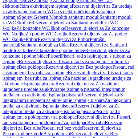
Ugradni setovi
Za uređaje za aktiviranje ispiranja WC-a s
elektroničkim aktiviranjem ispiranja
Rezervni dijelovi za Za uređaje
za aktiviranje ispiranja WC-a s elektroničkim aktiviranjem
ispiranja
Spojevi
Geberit Monolith sanitarni moduli
Sanitarni moduli
za WC školjke
Rezervni dijelovi za Sanitarni moduli za WC
školjke
Za konzolne WC školjke
Rezervni dijelovi za Za konzolne
WC školjke
Za podne WC školjke
Rezervni dijelovi za Za podne
WC školjke
Pribor
Rezervni dijelovi za Pribor
Potrošni
materijali
Sanitarni moduli za bidee
Rezervni dijelovi za Sanitarni
moduli za bidee
Za konzolne i podne bidee
Rezervni dijelovi za Za
konzolne i podne bidee
Pisoari
Pisoari, rad s ispiranjem, s rubom za
ispiranje
Rezervni dijelovi za Pisoari, rad s ispiranjem, s rubom za
ispiranje
Bez poklopca
Rezervni dijelovi za Bez poklopca
Pisoari, rad
s ispiranjem, bez ruba za ispiranje
Rezervni dijelovi za Pisoari, rad s
ispiranjem, bez ruba za ispiranje
Za nazidne i ugradbene uređaje za
aktiviranje ispiranja pisoara
Rezervni dijelovi za Za nazidne i
ugradbene uređaje za aktiviranje ispiranja pisoara
S integriranim
uređajem za aktiviranje ispiranja pisoara
Rezervni dijelovi za S
integriranim uređajem za aktiviranje ispiranja pisoara
Za integrirani
uređaj za aktiviranje ispiranja pisoara
Rezervni dijelovi za Za
integrirani uređaj za aktiviranje ispiranja pisoara
Pisoari, rad s
ispiranjem, s poklopcem / za poklopac
Rezervni dijelovi za Pisoari,
rad s ispiranjem, s poklopcem / za poklopac
Bez ruba
Rezervni
dijelovi za Bez ruba
Pisoari, rad bez vode
Rezervni dijelovi za
Pisoari, rad bez vode
Bez poklopca
Rezervni dijelovi za Bez