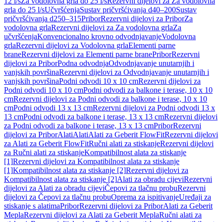
12 l/s
Za vodolovna grla do 25 l/s
Rezervni dijelovi za Za vodolovna
grla do 25 l/s
Učvršćenja
Sustav pričvršćivanja d40–200
Sustav
pričvršćivanja d250–315
Pribor
Rezervni dijelovi za Pribor
Za
vodolovna grla
Rezervni dijelovi za Za vodolovna grla
Za
učvršćenja
Konvencionalno krovno odvodnjavanje
Vodolovna
grla
Rezervni dijelovi za Vodolovna grla
Elementi parne
brane
Rezervni dijelovi za Elementi parne brane
Pribor
Rezervni
dijelovi za Pribor
Podna odvodnja
Odvodnjavanje unutarnjih i
vanjskih površina
Rezervni dijelovi za Odvodnjavanje unutarnjih i
vanjskih površina
Podni odvodi 10 x 10 cm
Rezervni dijelovi za
Podni odvodi 10 x 10 cm
Podni odvodi za balkone i terase, 10 x 10
cm
Rezervni dijelovi za Podni odvodi za balkone i terase, 10 x 10
cm
Podni odvodi 13 x 13 cm
Rezervni dijelovi za Podni odvodi 13 x
13 cm
Podni odvodi za balkone i terase, 13 x 13 cm
Rezervni dijelovi
za Podni odvodi za balkone i terase, 13 x 13 cm
Pribor
Rezervni
dijelovi za Pribor
Alati
Alati
Alati za Geberit FlowFit
Rezervni dijelovi
za Alati za Geberit FlowFit
Ručni alati za stiskanje
Rezervni dijelovi
za Ručni alati za stiskanje
Kompatibilnost alata za stiskanje
[1]
Rezervni dijelovi za Kompatibilnost alata za stiskanje
[1]
Kompatibilnost alata za stiskanje [2]
Rezervni dijelovi za
Kompatibilnost alata za stiskanje [2]
Alati za obradu cijevi
Rezervni
dijelovi za Alati za obradu cijevi
Čepovi za tlačnu probu
Rezervni
dijelovi za Čepovi za tlačnu probu
Oprema za ispitivanje
Uređaji za
stiskanje s alatima
Pribor
Rezervni dijelovi za Pribor
Alati za Geberit
Mepla
Rezervni dijelovi za Alati za Geberit Mepla
Ručni alati za