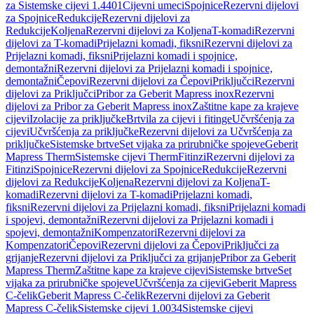
za Sistemske cijevi 1.4401
Cijevni umeci
Spojnice
Rezervni dijelovi
za Spojnice
Redukcije
Rezervni dijelovi za
Redukcije
Koljena
Rezervni dijelovi za Koljena
T-komadi
Rezervni
dijelovi za T-komadi
Prijelazni komadi, fiksni
Rezervni dijelovi za
Prijelazni komadi, fiksni
Prijelazni komadi i spojnice,
demontažni
Rezervni dijelovi za Prijelazni komadi i spojnice,
demontažni
Čepovi
Rezervni dijelovi za Čepovi
Priključci
Rezervni
dijelovi za Priključci
Pribor za Geberit Mapress inox
Rezervni
dijelovi za Pribor za Geberit Mapress inox
Zaštitne kape za krajeve
cijevi
Izolacije za priključke
Brtvila za cijevi i fitinge
Učvršćenja za
cijevi
Učvršćenja za priključke
Rezervni dijelovi za Učvršćenja za
priključke
Sistemske brtve
Set vijaka za prirubničke spojeve
Geberit
Mapress Therm
Sistemske cijevi Therm
Fitinzi
Rezervni dijelovi za
Fitinzi
Spojnice
Rezervni dijelovi za Spojnice
Redukcije
Rezervni
dijelovi za Redukcije
Koljena
Rezervni dijelovi za Koljena
T-
komadi
Rezervni dijelovi za T-komadi
Prijelazni komadi,
fiksni
Rezervni dijelovi za Prijelazni komadi, fiksni
Prijelazni komadi
i spojevi, demontažni
Rezervni dijelovi za Prijelazni komadi i
spojevi, demontažni
Kompenzatori
Rezervni dijelovi za
Kompenzatori
Čepovi
Rezervni dijelovi za Čepovi
Priključci za
grijanje
Rezervni dijelovi za Priključci za grijanje
Pribor za Geberit
Mapress Therm
Zaštitne kape za krajeve cijevi
Sistemske brtve
Set
vijaka za prirubničke spojeve
Učvršćenja za cijevi
Geberit Mapress
C-čelik
Geberit Mapress C-čelik
Rezervni dijelovi za Geberit
Mapress C-čelik
Sistemske cijevi 1.0034
Sistemske cijevi