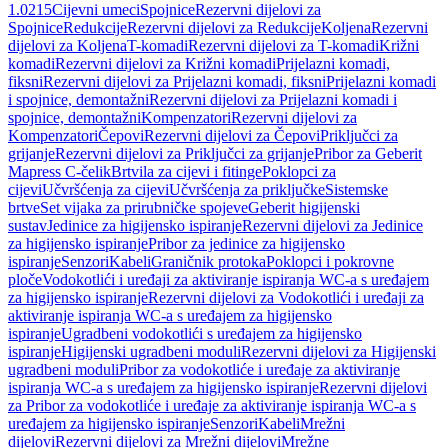
1.0215
Cijevni umeci
Spojnice
Rezervni dijelovi za
Spojnice
Redukcije
Rezervni dijelovi za Redukcije
Koljena
Rezervni
dijelovi za Koljena
T-komadi
Rezervni dijelovi za T-komadi
Križni
komadi
Rezervni dijelovi za Križni komadi
Prijelazni komadi,
fiksni
Rezervni dijelovi za Prijelazni komadi, fiksni
Prijelazni komadi
i spojnice, demontažni
Rezervni dijelovi za Prijelazni komadi i
spojnice, demontažni
Kompenzatori
Rezervni dijelovi za
Kompenzatori
Čepovi
Rezervni dijelovi za Čepovi
Priključci za
grijanje
Rezervni dijelovi za Priključci za grijanje
Pribor za Geberit
Mapress C-čelik
Brtvila za cijevi i fitinge
Poklopci za
cijevi
Učvršćenja za cijevi
Učvršćenja za priključke
Sistemske
brtve
Set vijaka za prirubničke spojeve
Geberit higijenski
sustav
Jedinice za higijensko ispiranje
Rezervni dijelovi za Jedinice
za higijensko ispiranje
Pribor za jedinice za higijensko
ispiranje
Senzori
Kabeli
Graničnik protoka
Poklopci i pokrovne
ploče
Vodokotlići i uređaji za aktiviranje ispiranja WC-a s uređajem
za higijensko ispiranje
Rezervni dijelovi za Vodokotlići i uređaji za
aktiviranje ispiranja WC-a s uređajem za higijensko
ispiranje
Ugradbeni vodokotlići s uređajem za higijensko
ispiranje
Higijenski ugradbeni moduli
Rezervni dijelovi za Higijenski
ugradbeni moduli
Pribor za vodokotliće i uređaje za aktiviranje
ispiranja WC-a s uređajem za higijensko ispiranje
Rezervni dijelovi
za Pribor za vodokotliće i uređaje za aktiviranje ispiranja WC-a s
uređajem za higijensko ispiranje
Senzori
Kabeli
Mrežni
dijelovi
Rezervni dijelovi za Mrežni dijelovi
Mrežne