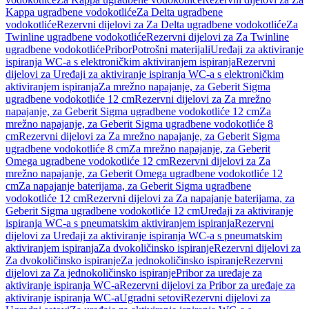
Kappa ugradbene vodokotliće
Za Delta ugradbene
vodokotliće
Rezervni dijelovi za Za Delta ugradbene vodokotliće
Za
Twinline ugradbene vodokotliće
Rezervni dijelovi za Za Twinline
ugradbene vodokotliće
Pribor
Potrošni materijali
Uređaji za aktiviranje
ispiranja WC-a s elektroničkim aktiviranjem ispiranja
Rezervni
dijelovi za Uređaji za aktiviranje ispiranja WC-a s elektroničkim
aktiviranjem ispiranja
Za mrežno napajanje, za Geberit Sigma
ugradbene vodokotliće 12 cm
Rezervni dijelovi za Za mrežno
napajanje, za Geberit Sigma ugradbene vodokotliće 12 cm
Za
mrežno napajanje, za Geberit Sigma ugradbene vodokotliće 8
cm
Rezervni dijelovi za Za mrežno napajanje, za Geberit Sigma
ugradbene vodokotliće 8 cm
Za mrežno napajanje, za Geberit
Omega ugradbene vodokotliće 12 cm
Rezervni dijelovi za Za
mrežno napajanje, za Geberit Omega ugradbene vodokotliće 12
cm
Za napajanje baterijama, za Geberit Sigma ugradbene
vodokotliće 12 cm
Rezervni dijelovi za Za napajanje baterijama, za
Geberit Sigma ugradbene vodokotliće 12 cm
Uređaji za aktiviranje
ispiranja WC-a s pneumatskim aktiviranjem ispiranja
Rezervni
dijelovi za Uređaji za aktiviranje ispiranja WC-a s pneumatskim
aktiviranjem ispiranja
Za dvokoličinsko ispiranje
Rezervni dijelovi za
Za dvokoličinsko ispiranje
Za jednokoličinsko ispiranje
Rezervni
dijelovi za Za jednokoličinsko ispiranje
Pribor za uređaje za
aktiviranje ispiranja WC-a
Rezervni dijelovi za Pribor za uređaje za
aktiviranje ispiranja WC-a
Ugradni setovi
Rezervni dijelovi za