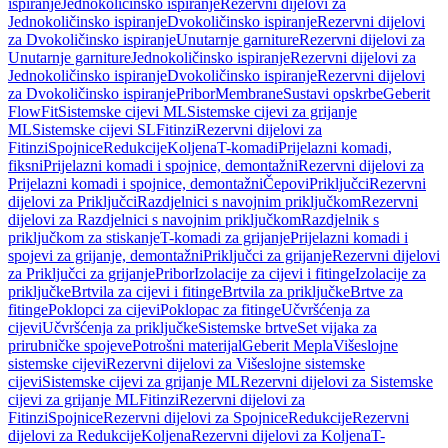
ispiranje
Jednokoličinsko ispiranje
Rezervni dijelovi za
Jednokoličinsko ispiranje
Dvokoličinsko ispiranje
Rezervni dijelovi
za Dvokoličinsko ispiranje
Unutarnje garniture
Rezervni dijelovi za
Unutarnje garniture
Jednokoličinsko ispiranje
Rezervni dijelovi za
Jednokoličinsko ispiranje
Dvokoličinsko ispiranje
Rezervni dijelovi
za Dvokoličinsko ispiranje
Pribor
Membrane
Sustavi opskrbe
Geberit
FlowFit
Sistemske cijevi ML
Sistemske cijevi za grijanje
ML
Sistemske cijevi SL
Fitinzi
Rezervni dijelovi za
Fitinzi
Spojnice
Redukcije
Koljena
T-komadi
Prijelazni komadi,
fiksni
Prijelazni komadi i spojnice, demontažni
Rezervni dijelovi za
Prijelazni komadi i spojnice, demontažni
Čepovi
Priključci
Rezervni
dijelovi za Priključci
Razdjelnici s navojnim priključkom
Rezervni
dijelovi za Razdjelnici s navojnim priključkom
Razdjelnik s
priključkom za stiskanje
T-komadi za grijanje
Prijelazni komadi i
spojevi za grijanje, demontažni
Priključci za grijanje
Rezervni dijelovi
za Priključci za grijanje
Pribor
Izolacije za cijevi i fitinge
Izolacije za
priključke
Brtvila za cijevi i fitinge
Brtvila za priključke
Brtve za
fitinge
Poklopci za cijevi
Poklopac za fitinge
Učvršćenja za
cijevi
Učvršćenja za priključke
Sistemske brtve
Set vijaka za
prirubničke spojeve
Potrošni materijal
Geberit Mepla
Višeslojne
sistemske cijevi
Rezervni dijelovi za Višeslojne sistemske
cijevi
Sistemske cijevi za grijanje ML
Rezervni dijelovi za Sistemske
cijevi za grijanje ML
Fitinzi
Rezervni dijelovi za
Fitinzi
Spojnice
Rezervni dijelovi za Spojnice
Redukcije
Rezervni
dijelovi za Redukcije
Koljena
Rezervni dijelovi za Koljena
T-