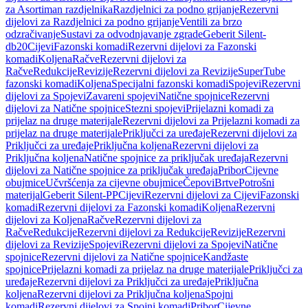
za Asortiman razdjelnika
Razdjelnici za podno grijanje
Rezervni
dijelovi za Razdjelnici za podno grijanje
Ventili za brzo
odzračivanje
Sustavi za odvodnjavanje zgrade
Geberit Silent-
db20
Cijevi
Fazonski komadi
Rezervni dijelovi za Fazonski
komadi
Koljena
Račve
Rezervni dijelovi za
Račve
Redukcije
Revizije
Rezervni dijelovi za Revizije
SuperTube
fazonski komadi
Koljena
Specijalni fazonski komadi
Spojevi
Rezervni
dijelovi za Spojevi
Zavareni spojevi
Natične spojnice
Rezervni
dijelovi za Natične spojnice
Stezni spojevi
Prijelazni komadi za
prijelaz na druge materijale
Rezervni dijelovi za Prijelazni komadi za
prijelaz na druge materijale
Priključci za uređaje
Rezervni dijelovi za
Priključci za uređaje
Priključna koljena
Rezervni dijelovi za
Priključna koljena
Natične spojnice za priključak uređaja
Rezervni
dijelovi za Natične spojnice za priključak uređaja
Pribor
Cijevne
obujmice
Učvršćenja za cijevne obujmice
Čepovi
Brtve
Potrošni
materijal
Geberit Silent-PP
Cijevi
Rezervni dijelovi za Cijevi
Fazonski
komadi
Rezervni dijelovi za Fazonski komadi
Koljena
Rezervni
dijelovi za Koljena
Račve
Rezervni dijelovi za
Račve
Redukcije
Rezervni dijelovi za Redukcije
Revizije
Rezervni
dijelovi za Revizije
Spojevi
Rezervni dijelovi za Spojevi
Natične
spojnice
Rezervni dijelovi za Natične spojnice
Kandžaste
spojnice
Prijelazni komadi za prijelaz na druge materijale
Priključci za
uređaje
Rezervni dijelovi za Priključci za uređaje
Priključna
koljena
Rezervni dijelovi za Priključna koljena
Spojni
komadi
Rezervni dijelovi za Spojni komadi
Pribor
Cijevne