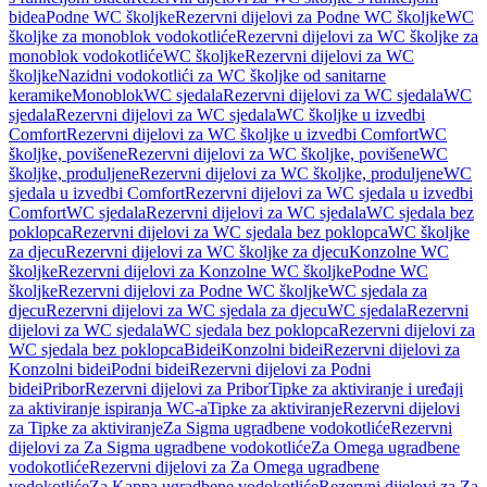
bidea
Podne WC školjke
Rezervni dijelovi za Podne WC školjke
WC
školjke za monoblok vodokotliće
Rezervni dijelovi za WC školjke za
monoblok vodokotliće
WC školjke
Rezervni dijelovi za WC
školjke
Nazidni vodokotlići za WC školjke od sanitarne
keramike
Monoblok
WC sjedala
Rezervni dijelovi za WC sjedala
WC
sjedala
Rezervni dijelovi za WC sjedala
WC školjke u izvedbi
Comfort
Rezervni dijelovi za WC školjke u izvedbi Comfort
WC
školjke, povišene
Rezervni dijelovi za WC školjke, povišene
WC
školjke, produljene
Rezervni dijelovi za WC školjke, produljene
WC
sjedala u izvedbi Comfort
Rezervni dijelovi za WC sjedala u izvedbi
Comfort
WC sjedala
Rezervni dijelovi za WC sjedala
WC sjedala bez
poklopca
Rezervni dijelovi za WC sjedala bez poklopca
WC školjke
za djecu
Rezervni dijelovi za WC školjke za djecu
Konzolne WC
školjke
Rezervni dijelovi za Konzolne WC školjke
Podne WC
školjke
Rezervni dijelovi za Podne WC školjke
WC sjedala za
djecu
Rezervni dijelovi za WC sjedala za djecu
WC sjedala
Rezervni
dijelovi za WC sjedala
WC sjedala bez poklopca
Rezervni dijelovi za
WC sjedala bez poklopca
Bidei
Konzolni bidei
Rezervni dijelovi za
Konzolni bidei
Podni bidei
Rezervni dijelovi za Podni
bidei
Pribor
Rezervni dijelovi za Pribor
Tipke za aktiviranje i uređaji
za aktiviranje ispiranja WC-a
Tipke za aktiviranje
Rezervni dijelovi
za Tipke za aktiviranje
Za Sigma ugradbene vodokotliće
Rezervni
dijelovi za Za Sigma ugradbene vodokotliće
Za Omega ugradbene
vodokotliće
Rezervni dijelovi za Za Omega ugradbene
vodokotliće
Za Kappa ugradbene vodokotliće
Rezervni dijelovi za Za