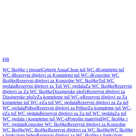
HR
WC školjke i pisoari
Geberit AquaClean tuš WC-i
Kompletni tuš
WC-i
Rezervni dijelovi za Kompletni tuš WC-i
Konzolne WC
školjke
Rezervni dijelovi za Konzolne WC školjke
Tuš WC
sjedala
Rezervni dijelovi za Tuš WC sjedala
Za WC školjke
Rezervni
dijelovi za Za WC školjke
Dizajnerske ploče
Rezervni dijelovi za
Dizajnerske ploče
Za kompletne tuš WC-e
Rezervni dijelovi za Za
kompletne tuš WC-e
Za tuš WC sjedala
Rezervni dijelovi za Za tuš
WC sjedala
Pribor
Rezervni dijelovi za Pribor
Za kompletne tuš WC-
e
Za tuš WC sjedala
Rezervni dijelovi za Za tuš WC sjedala
Za tuš
WC sjedala i kompletne tuš WC-e
Potrošni materijali
WC školjke i
WC sjedala
Konzolne WC školjke
Rezervni dijelovi za Konzolne
WC školjke
WC školjke
Rezervni dijelovi za WC školjke
WC školjke
s funkcijom bidea
Rezervni dijelovi za WC školjke s funkcijom