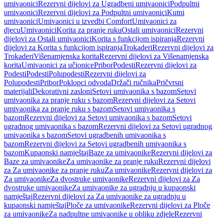
umivaonici
Rezervni dijelovi za Ugradbeni umivaonici
Podpultni
umivaonici
Rezervni dijelovi za Podpultni umivaonici
Kutni
umivaonici
Umivaonici u izvedbi Comfort
Umivaonici za
djecu
Umivaonici
Korita za pranje ruku
Ostali umivaonici
Rezervni
dijelovi za Ostali umivaonici
Korita s funkcijom ispiranja
Rezervni
dijelovi za Korita s funkcijom ispiranja
Trokaderi
Rezervni dijelovi za
Trokaderi
Višenamjenska korita
Rezervni dijelovi za Višenamjenska
korita
Umivaonici za učionice
Pribor
Podesti
Rezervni dijelovi za
Podesti
Podesti
Polupodesti
Rezervni dijelovi za
Polupodesti
Pribor
Poklopci odvoda
Držači ručnika
Pričvrsni
materijali
Dekorativni zasloni
Setovi umivaonika s bazom
Setovi
umivaonika za pranje ruku s bazom
Rezervni dijelovi za Setovi
umivaonika za pranje ruku s bazom
Setovi umivaonika s
bazom
Rezervni dijelovi za Setovi umivaonika s bazom
Setovi
ugradnog umivaonika s bazom
Rezervni dijelovi za Setovi ugradnog
umivaonika s bazom
Setovi ugradbenih umivaonika s
bazom
Rezervni dijelovi za Setovi ugradbenih umivaonika s
bazom
Kupaonski namještaj
Baze za umivaonike
Rezervni dijelovi za
Baze za umivaonike
Za umivaonike za pranje ruku
Rezervni dijelovi
za Za umivaonike za pranje ruku
Za umivaonike
Rezervni dijelovi za
Za umivaonike
Za dvostruke umivaonike
Rezervni dijelovi za Za
dvostruke umivaonike
Za umivaonike za ugradnju u kupaonski
namještaj
Rezervni dijelovi za Za umivaonike za ugradnju u
kupaonski namještaj
Ploče za umivaonike
Rezervni dijelovi za Ploče
za umivaonike
Za nadpultne umivaonike u obliku zdjele
Rezervni