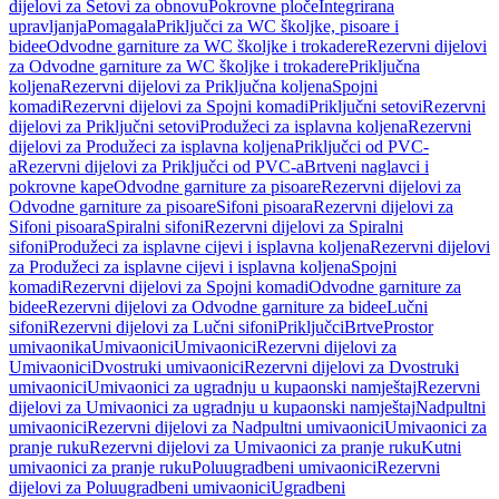
dijelovi za Setovi za obnovu
Pokrovne ploče
Integrirana
upravljanja
Pomagala
Priključci za WC školjke, pisoare i
bidee
Odvodne garniture za WC školjke i trokadere
Rezervni dijelovi
za Odvodne garniture za WC školjke i trokadere
Priključna
koljena
Rezervni dijelovi za Priključna koljena
Spojni
komadi
Rezervni dijelovi za Spojni komadi
Priključni setovi
Rezervni
dijelovi za Priključni setovi
Produžeci za isplavna koljena
Rezervni
dijelovi za Produžeci za isplavna koljena
Priključci od PVC-
a
Rezervni dijelovi za Priključci od PVC-a
Brtveni naglavci i
pokrovne kape
Odvodne garniture za pisoare
Rezervni dijelovi za
Odvodne garniture za pisoare
Sifoni pisoara
Rezervni dijelovi za
Sifoni pisoara
Spiralni sifoni
Rezervni dijelovi za Spiralni
sifoni
Produžeci za isplavne cijevi i isplavna koljena
Rezervni dijelovi
za Produžeci za isplavne cijevi i isplavna koljena
Spojni
komadi
Rezervni dijelovi za Spojni komadi
Odvodne garniture za
bidee
Rezervni dijelovi za Odvodne garniture za bidee
Lučni
sifoni
Rezervni dijelovi za Lučni sifoni
Priključci
Brtve
Prostor
umivaonika
Umivaonici
Umivaonici
Rezervni dijelovi za
Umivaonici
Dvostruki umivaonici
Rezervni dijelovi za Dvostruki
umivaonici
Umivaonici za ugradnju u kupaonski namještaj
Rezervni
dijelovi za Umivaonici za ugradnju u kupaonski namještaj
Nadpultni
umivaonici
Rezervni dijelovi za Nadpultni umivaonici
Umivaonici za
pranje ruku
Rezervni dijelovi za Umivaonici za pranje ruku
Kutni
umivaonici za pranje ruku
Poluugradbeni umivaonici
Rezervni
dijelovi za Poluugradbeni umivaonici
Ugradbeni