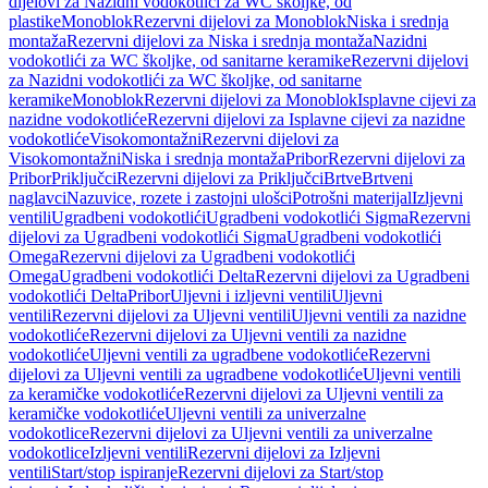
dijelovi za Nazidni vodokotlići za WC školjke, od
plastike
Monoblok
Rezervni dijelovi za Monoblok
Niska i srednja
montaža
Rezervni dijelovi za Niska i srednja montaža
Nazidni
vodokotlići za WC školjke, od sanitarne keramike
Rezervni dijelovi
za Nazidni vodokotlići za WC školjke, od sanitarne
keramike
Monoblok
Rezervni dijelovi za Monoblok
Isplavne cijevi za
nazidne vodokotliće
Rezervni dijelovi za Isplavne cijevi za nazidne
vodokotliće
Visokomontažni
Rezervni dijelovi za
Visokomontažni
Niska i srednja montaža
Pribor
Rezervni dijelovi za
Pribor
Priključci
Rezervni dijelovi za Priključci
Brtve
Brtveni
naglavci
Nazuvice, rozete i zastojni ulošci
Potrošni materijal
Izljevni
ventili
Ugradbeni vodokotlići
Ugradbeni vodokotlići Sigma
Rezervni
dijelovi za Ugradbeni vodokotlići Sigma
Ugradbeni vodokotlići
Omega
Rezervni dijelovi za Ugradbeni vodokotlići
Omega
Ugradbeni vodokotlići Delta
Rezervni dijelovi za Ugradbeni
vodokotlići Delta
Pribor
Uljevni i izljevni ventili
Uljevni
ventili
Rezervni dijelovi za Uljevni ventili
Uljevni ventili za nazidne
vodokotliće
Rezervni dijelovi za Uljevni ventili za nazidne
vodokotliće
Uljevni ventili za ugradbene vodokotliće
Rezervni
dijelovi za Uljevni ventili za ugradbene vodokotliće
Uljevni ventili
za keramičke vodokotliće
Rezervni dijelovi za Uljevni ventili za
keramičke vodokotliće
Uljevni ventili za univerzalne
vodokotlice
Rezervni dijelovi za Uljevni ventili za univerzalne
vodokotlice
Izljevni ventili
Rezervni dijelovi za Izljevni
ventili
Start/stop ispiranje
Rezervni dijelovi za Start/stop